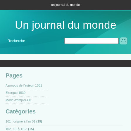
un journal du monde
Un journal du monde
Recherche:
Pages
A propos de l’auteur. 1531
Exergue 1539
Mode d’emploi 411
Catégories
101 : origine à l'an 01
(19)
102 : 01 à 1163
(15)