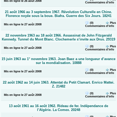
Mis en ligne le 26 août 2008
Commentaires
d'info
21 août 1966 au 3 septembre 1967. Révolution Culturelle en Chine.
Florence noyée sous la boue. Biafra. Guerre des Six Jours. 18241
(0)
Plus
Mis en ligne le 27 août 2008
Commentaires
d'info
22 novembre 1963 au 18 août 1966. Assassinat de John Fitzgerald
Kennedy. Tunnel du Mont Blanc. Clochemerle s’invite aux Drus. 29319
(0)
Plus
Mis en ligne le 27 août 2008
Commentaires
d'info
15 juin 1963 au 1° novembre 1963. Joan Baez a une longueur d’avance
sur la mondialisation. 10888
(0)
Plus
Mis en ligne le 27 août 2008
Commentaires
d'info
22 août 1962 au 14 juin 1963. Attentat du Petit Clamart. Enrico Mattei.
Z. 21482
(0)
Plus
Mis en ligne le 27 août 2008
Commentaires
d'info
13 août 1961 au 16 août 1962. Rideau de fer. Indépendance de
l’Algérie. La Comex. 20248
(0)
Plus