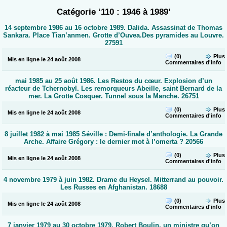
Catégorie ‘110 : 1946 à 1989’
14 septembre 1986 au 16 octobre 1989. Dalida. Assassinat de Thomas
Sankara. Place Tian’anmen. Grotte d’Ouvea.Des pyramides au Louvre.
27591
(0)
Plus
Mis en ligne le 24 août 2008
Commentaires
d'info
mai 1985 au 25 août 1986. Les Restos du cœur. Explosion d’un
réacteur de Tchernobyl. Les remorqueurs Abeille, saint Bernard de la
mer. La Grotte Cosquer. Tunnel sous la Manche. 26751
(0)
Plus
Mis en ligne le 24 août 2008
Commentaires
d'info
8 juillet 1982 à mai 1985 Séville : Demi-finale d’anthologie. La Grande
Arche. Affaire Grégory : le dernier mot à l’omerta ? 20566
(0)
Plus
Mis en ligne le 24 août 2008
Commentaires
d'info
4 novembre 1979 à juin 1982. Drame du Heysel. Mitterrand au pouvoir.
Les Russes en Afghanistan. 18688
(0)
Plus
Mis en ligne le 24 août 2008
Commentaires
d'info
7 janvier 1979 au 30 octobre 1979. Robert Boulin, un ministre qu’on