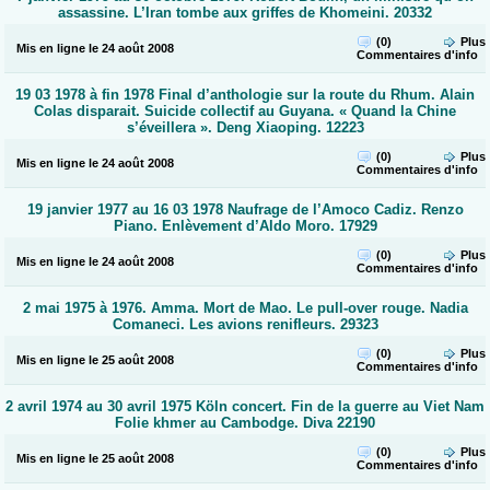
assassine. L’Iran tombe aux griffes de Khomeini. 20332
(0)
Plus
Mis en ligne le 24 août 2008
Commentaires
d'info
19 03 1978 à fin 1978 Final d’anthologie sur la route du Rhum. Alain
Colas disparait. Suicide collectif au Guyana. « Quand la Chine
s’éveillera ». Deng Xiaoping. 12223
(0)
Plus
Mis en ligne le 24 août 2008
Commentaires
d'info
19 janvier 1977 au 16 03 1978 Naufrage de l’Amoco Cadiz. Renzo
Piano. Enlèvement d’Aldo Moro. 17929
(0)
Plus
Mis en ligne le 24 août 2008
Commentaires
d'info
2 mai 1975 à 1976. Amma. Mort de Mao. Le pull-over rouge. Nadia
Comaneci. Les avions renifleurs. 29323
(0)
Plus
Mis en ligne le 25 août 2008
Commentaires
d'info
2 avril 1974 au 30 avril 1975 Köln concert. Fin de la guerre au Viet Nam
Folie khmer au Cambodge. Diva 22190
(0)
Plus
Mis en ligne le 25 août 2008
Commentaires
d'info