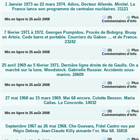
1 Janvier 1973 au 22 mars 1974. Adios, Docteur Allende. Minitel. La
France lance son programme de centrales nucléaires. 21121
(0)
Plus
Mis en ligne le 25 août 2008
Commentaires
d'info
7 février 1971 à 1972. Georges Pompidou. Procès de Bobigny. Bruay
en Artois. Code barre et portable. Courriers du Gabon … et de France.
23242
(0)
Plus
Mis en ligne le 25 août 2008
Commentaires
d'info
25 avril 1969 au 5 février 1971. Dernière ligne droite de de Gaulle. On a
marché sur la lune. Woodstock. Gabrielle Russier. Accidents sous-
marins. 20609
(0)
Plus
Mis en ligne le 25 août 2008
Commentaires
d'info
27 mai 1968 au 15 mars 1969. Mai 68 encore. Colette Besson. Maria
Callas. Le Concorde. 14032
(0)
Plus
Mis en ligne le 25 août 2008
Commentaires
d'info
Septembre 1967 au 26 mai 1968. Che Guevara, Fidel Castro vus par
Régis Debray. Jean-Claude Killy aimante l’or. Mai 68. 16818
(0)
Plus