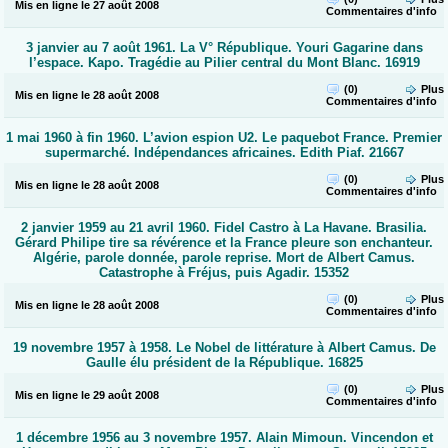
Mis en ligne le 27 août 2008
Commentaires
d'info
3 janvier au 7 août 1961. La V° République. Youri Gagarine dans
l’espace. Kapo. Tragédie au Pilier central du Mont Blanc. 16919
(0)
Plus
Mis en ligne le 28 août 2008
Commentaires
d'info
1 mai 1960 à fin 1960. L’avion espion U2. Le paquebot France. Premier
supermarché. Indépendances africaines. Edith Piaf. 21667
(0)
Plus
Mis en ligne le 28 août 2008
Commentaires
d'info
2 janvier 1959 au 21 avril 1960. Fidel Castro à La Havane. Brasilia.
Gérard Philipe tire sa révérence et la France pleure son enchanteur.
Algérie, parole donnée, parole reprise. Mort de Albert Camus.
Catastrophe à Fréjus, puis Agadir. 15352
(0)
Plus
Mis en ligne le 28 août 2008
Commentaires
d'info
19 novembre 1957 à 1958. Le Nobel de littérature à Albert Camus. De
Gaulle élu président de la République. 16825
(0)
Plus
Mis en ligne le 29 août 2008
Commentaires
d'info
1 décembre 1956 au 3 novembre 1957. Alain Mimoun. Vincendon et