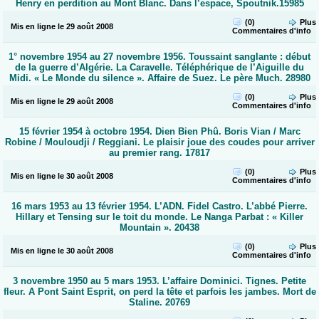
Henry en perdition au Mont Blanc. Dans l’espace, Spoutnik.15985
(0)
Plus
Mis en ligne le 29 août 2008
Commentaires
d'info
1° novembre 1954 au 27 novembre 1956. Toussaint sanglante : début
de la guerre d’Algérie. La Caravelle. Téléphérique de l’Aiguille du
Midi. « Le Monde du silence ». Affaire de Suez. Le père Much. 28980
(0)
Plus
Mis en ligne le 29 août 2008
Commentaires
d'info
15 février 1954 à octobre 1954. Dien Bien Phû. Boris Vian / Marc
Robine / Mouloudji / Reggiani. Le plaisir joue des coudes pour arriver
au premier rang. 17817
(0)
Plus
Mis en ligne le 30 août 2008
Commentaires
d'info
16 mars 1953 au 13 février 1954. L’ADN. Fidel Castro. L’abbé Pierre.
Hillary et Tensing sur le toit du monde. Le Nanga Parbat : « Killer
Mountain ». 20438
(0)
Plus
Mis en ligne le 30 août 2008
Commentaires
d'info
3 novembre 1950 au 5 mars 1953. L’affaire Dominici. Tignes. Petite
fleur. A Pont Saint Esprit, on perd la tête et parfois les jambes. Mort de
Staline. 20769