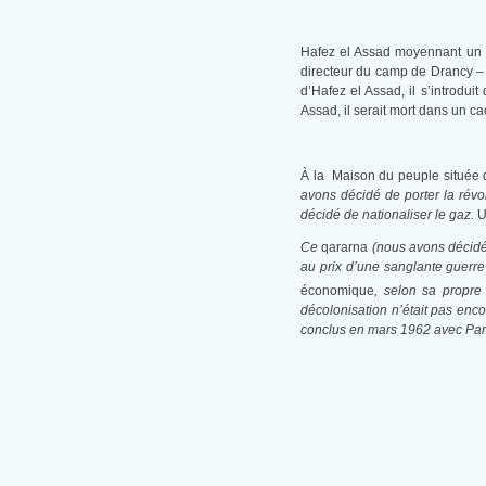
Hafez el Assad moyennant un co
directeur du camp de Drancy – 
d’Hafez el Assad, il s’introdu
Assad, il serait mort dans un 
À la Maison du peuple située d
avons décidé de porter la révo
décidé de nationaliser le gaz.
U
Ce
qararna
(nous avons décidé)
au prix d’une sanglante guerre
économique
, selon sa propre
décolonisation n’était pas enco
conclus en mars 1962 avec Par