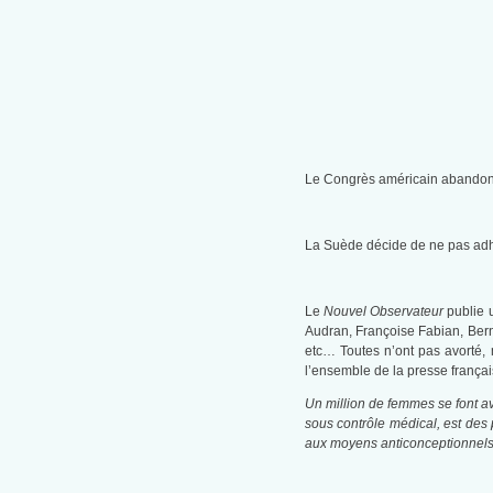
Le Congrès américain abandon
La Suède décide de ne pas ad
Le
Nouvel Observateur
publie 
Audran, Françoise Fabian, Berna
etc… Toutes n’ont pas avorté, 
l’ensemble de la presse françai
Un million de femmes se font av
sous contrôle médical, est des 
aux moyens anticonceptionnels,