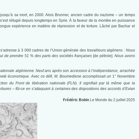
r jusqu’à sa mort, en 2000. Alois Brunner, ancien cadre du nazisme – un temps
s’est réfugié depuis longtemps en Syrie. À la faveur de la montée en puissance
 longue expérience en matière de répression et de torture. Lâché par Bachar el
 s’adresse à 3 000 cadres de l’Union générale des travailleurs algériens :
Nous
hui de prendre 51 % des parts des sociétés françaises
[de pétrole].
Nous avons
ée nationale algérienne. Neuf ans après son accession à l’indépendance, arrachée
raineté économique. Avec ce défi, M. Boumediene accomplissait un
1° Novembre
on du Front de libération nationale (FLN). Il signifiait par là même que la
arbures – fût-ce en s’attaquant à certaines des dispositions des accords d’Evian
Frédéric Bobin
Le Monde du 2 juillet 2025