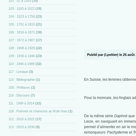
102 : 01 à 1163
(15)
103 : 1163 à 1522
(19)
104 : 1523 à 1750
(23)
105 : 1751 à 1815
(21)
106 : 1816 à 1871
(18)
107 : 1872 à 1907
(17)
108 : 1908 à 1929
(22)
Publié par (l.peltier) le 25 août
109 : 1930 à 1946
(23)
110 : 1946 à 1989
(32)
117 : Lexique
(3)
En Suisse, les femmes obtiennen
115 : Bibliographie
(1)
100 : Préfaces
(1)
116 : Discours
(7)
Pour la monnaie, les Anglais a
111 : 1989 à 2014
(22)
118 : Poèmes et chansons au fil de l'eau
(1)
De la même série
Daphné
que 
112 : 2015 à 2022
(17)
Leize, en naviguant en immersi
permet d’alimenter en air le m
113 : 2023 à 2030
(9)
remorqueurs
Pachyderme
et
T