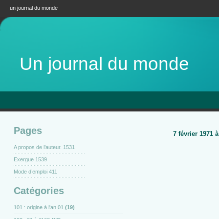
un journal du monde
Un journal du monde
Pages
7 février 1971
A propos de l’auteur. 1531
Exergue 1539
Mode d’emploi 411
Catégories
101 : origine à l'an 01
(19)