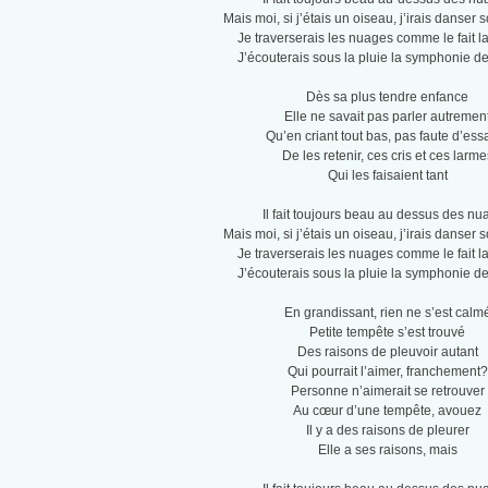
Mais moi, si j’étais un oiseau, j’irais danser 
Je traverserais les nuages comme le fait l
J’écouterais sous la pluie la symphonie de
Dès sa plus tendre enfance
Elle ne savait pas parler autremen
Qu’en criant tout bas, pas faute d’ess
De les retenir, ces cris et ces larme
Qui les faisaient tant
Il fait toujours beau au dessus des n
Mais moi, si j’étais un oiseau, j’irais danser 
Je traverserais les nuages comme le fait l
J’écouterais sous la pluie la symphonie de
En grandissant, rien ne s’est calm
Petite tempête s’est trouvé
Des raisons de pleuvoir autant
Qui pourrait l’aimer, franchement?
Personne n’aimerait se retrouver
Au cœur d’une tempête, avouez
Il y a des raisons de pleurer
Elle a ses raisons, mais