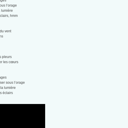
uages
sous l’orage
a lumière
éclairs, hmm
du vent
ns
s pleurs
er les cœurs
uages
nser sous l’orage
 la lumière
s éclairs