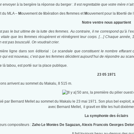
r envoyer à la bergère la réponse du berger :
Il est regrettable que votre mère n’ai
et du MLA –
M
ouvement de
l
ibération des
f
emmes et
M
ouvement pour la
l
iberté de l
Notre ventre nous appartient
’est pas le but ultime de la lutte des femmes. Au contraire, il ne correspond qu’à 
 vitale que les femmes récupèrent et réintègrent leur corps. […] Chaque année, 
n est pas bousculé. On voudrait crier.
ière ligne dans son éditorial :
Le scandale que constituent le nombre effarant d’
e qui est nouveau, c’est que les femmes décident aujourd’hui de répondre au scan
ue là tabou, est porté sur la place publique.
23 05 1971
ons arrivent au sommet du Makalu, 8 515 m.
é par Bernard Mellet au sommet du Makalu le 23 mai 1971. Son plus bel exploit,
avec Bernard Mellet, il gravit en tête les huit dixièm
La symphonie des éclairs
eurs compositeurs :
Zaho Le Monies De Sagazan, Alexis Francois Georges Delo
Il fait toujours beau au-dessus des n