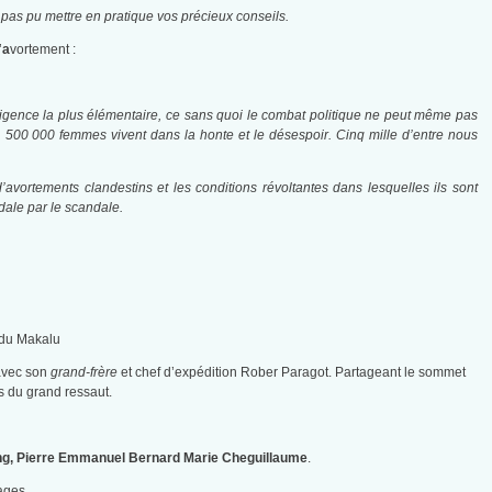
t pas pu mettre en pratique vos précieux conseils.
’
a
vortement :
l’exigence la plus élémentaire, ce sans quoi le combat politique ne peut même pas
1 500 000 femmes vivent dans la honte et le désespoir. Cinq mille d’entre nous
avortements clandestins et les conditions révoltantes dans lesquelles ils sont
dale par le scandale.
 avec son
grand-frère
et chef d’expédition Rober Paragot. Partageant le sommet
es du grand ressaut.
ng, Pierre Emmanuel Bernard Marie Cheguillaume
.
uages