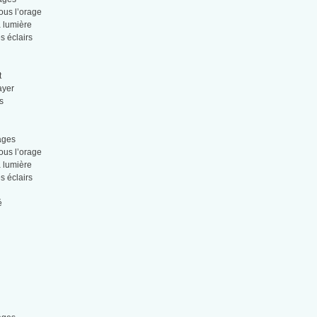
sous l’orage
a lumière
s éclairs
t
ayer
s
uages
sous l’orage
a lumière
s éclairs
é