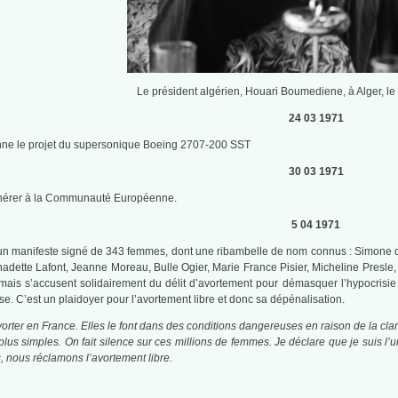
Le président algérien, Houari Boumediene, à Alger, le
24 03 1971
ne le projet du supersonique Boeing 2707-200 SST
30 03 1971
hérer à la Communauté Européenne.
5 04 1971
un manifeste signé de 343 femmes, dont une ribambelle de nom connus : Simone 
dette Lafont, Jeanne Moreau, Bulle Ogier, Marie France Pisier, Micheline Presle, 
mais s’accusent solidairement du délit d’avortement pour démasquer l’hypocrisie
se. C’est un plaidoyer pour l’avortement libre et donc sa dépénalisation.
orter en France. Elles le font dans des conditions dangereuses en raison de la cla
plus simples. On fait silence sur ces millions de femmes. Je déclare que je suis l
 nous réclamons l’avortement libre.