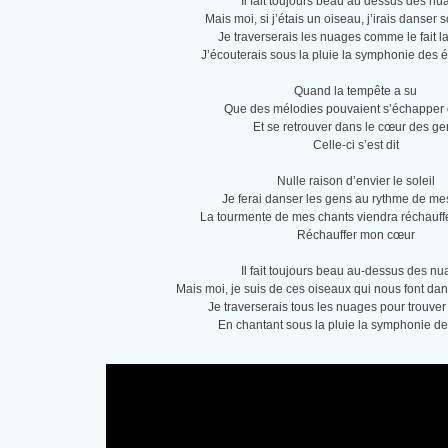
Il fait toujours beau au dessus des n
Mais moi, si j’étais un oiseau, j’irais danser 
Je traverserais les nuages comme le fait l
J’écouterais sous la pluie la symphonie des 
Quand la tempête a su
Que des mélodies pouvaient s’échapper 
Et se retrouver dans le cœur des ge
Celle-ci s’est dit
Nulle raison d’envier le soleil
Je ferai danser les gens au rythme de me
La tourmente de mes chants viendra réchauff
Réchauffer mon cœur
Il fait toujours beau au-dessus des n
Mais moi, je suis de ces oiseaux qui nous font da
Je traverserais tous les nuages pour trouver
En chantant sous la pluie la symphonie de