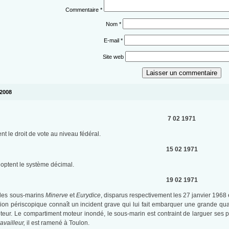
Commentaire
*
Nom
*
E-mail
*
Site web
 2008
7 02 1971
t le droit de vote au niveau fédéral.
15 02 1971
doptent le système décimal.
19 02 1971
les sous-marins
Minerve
et
Eurydice
, disparus respectivement les 27 janvier 1968
on périscopique connaît un incident grave qui lui fait embarquer une grande quant
oteur. Le compartiment moteur inondé, le sous-marin est contraint de larguer ses 
ravailleur,
il est ramené à Toulon.