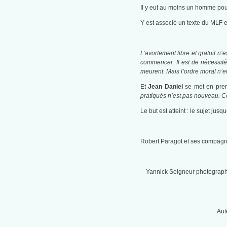
Il y eut au moins un homme pou
Y est associé un texte du MLF 
L’avortement libre et gratuit n
commencer. Il est de nécessité
meurent. Mais l’ordre moral n’e
Et
Jean Daniel
se met en prem
pratiqués n’est pas nouveau. C
Le but est atteint : le sujet jusq
Robert Paragot et ses compagn
Yannick Seigneur photographi
Aut