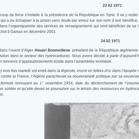
22 02 1971
up de force s’installe à la présidence de la République en Syrie. Il va y reste
qui a pu échapper à la prison sans doute par erreur sur son nom à son bénéfice, 
it dans l’organigramme des services de renseignements qui vont bénéficier de sa
cachot à Damas en décembre 2001.
24 02 1971
ans l’ouest d’Alger,
Houari Boumediene
, président de la République algérienne
lution dans le secteur des hydrocarbures
.
Nous avons décidé à partir d’aujourd’
n tonnerre d’applaudissements éclate dans l’assemblée incrédule.
 trois fois martelé est entré dans la légende, inscrit en lettres d’or dans l’épop
 contre la France, l’Algérie parachevait sa souveraineté politique par sa souve
 formule renvoyant au 1°
novembre 1954, date du déclenchement de l’insurrecti
re soldée et qu’elle devait se poursuivre sur le terrain des ressources en hydroc
is.