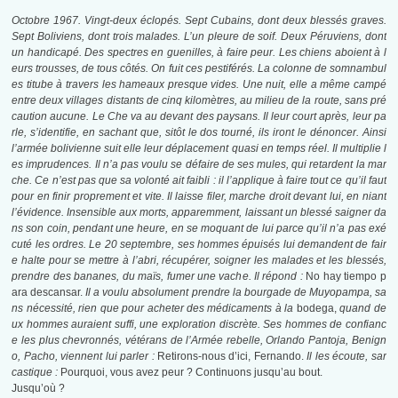
Octobre 1967. Vingt-deux éclopés. Sept Cubains, dont deux blessés graves.
Sept Boliviens, dont trois malades. L’un pleure de soif. Deux Péruviens, dont
un handicapé. Des spectres en guenilles, à faire peur. Les chiens aboient à l
eurs trousses, de tous côtés. On fuit ces pestiférés. La colonne de somnambul
es titube à travers les hameaux presque vides. Une nuit, elle a même campé
entre deux villages distants de cinq kilomètres, au milieu de la route, sans pré
caution aucune. Le Che va au devant des paysans. Il leur court après, leur pa
rle, s’identifie, en sachant que, sitôt le dos tourné, ils iront le dénoncer. Ainsi
l’armée bolivienne suit elle leur déplacement quasi en temps réel. Il multiplie l
es imprudences. Il n’a pas voulu se défaire de ses mules, qui retardent la mar
che. Ce n’est pas que sa volonté ait faibli : il l’applique à faire tout ce qu’il faut
pour en finir proprement et vite. Il laisse filer, marche droit devant lui, en niant
l’évidence. Insensible aux morts, apparemment, laissant un blessé saigner da
ns son coin, pendant une heure, en se moquant de lui parce qu’il n’a pas exé
cuté les ordres. Le 20 septembre, ses hommes épuisés lui demandent de fair
e halte pour se mettre à l’abri, récupérer, soigner les malades et les blessés,
prendre des bananes, du maïs, fumer une vache. Il répond :
No hay tiempo p
ara descansar.
Il a voulu absolument prendre la bourgade de Muyopampa, sa
ns nécessité, rien que pour acheter des médicaments à la
bodega,
quand de
ux hommes auraient suffi, une exploration discrète. Ses hommes de confianc
e les plus chevronnés, vétérans de l’Armée rebelle, Orlando Pantoja, Benign
o, Pacho, viennent lui parler :
Retirons-nous d’ici, Fernando.
Il les écoute, sar
castique :
Pourquoi, vous avez peur ? Continuons jusqu’au bout.
Jusqu’où ?