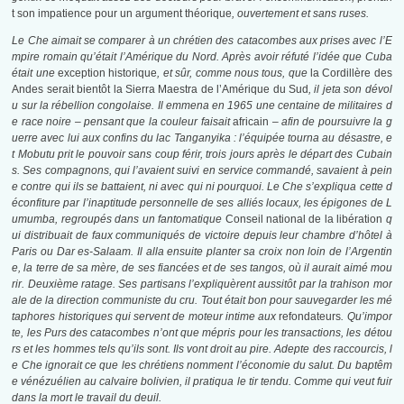
t son impatience pour un argument théorique
, ouvertement et sans ruses.
Le Che aimait se comparer à un chrétien des catacombes aux prises avec l’E
mpire romain qu’était l’Amérique du Nord. Après avoir réfuté l’idée que Cuba
était une
exception historique
, et sûr, comme nous tous, que
la Cordillère des
Andes serait bientôt la Sierra Maestra de l’Amérique du Sud
, il jeta son dévol
u sur la rébellion congolaise. Il emmena en 1965 une centaine de militaires d
e race noire – pensant que la couleur faisait
africain
– afin de poursuivre la g
uerre avec lui aux confins du lac Tanganyika : l’équipée tourna au désastre, e
t Mobutu prit le pouvoir sans coup férir, trois jours après le départ des Cubain
s. Ses compagnons, qui l’avaient suivi en service commandé, savaient à pein
e contre qui ils se battaient, ni avec qui ni pourquoi. Le Che s’expliqua cette d
éconfiture par l’inaptitude personnelle de ses alliés locaux, les épigones de L
umumba, regroupés dans un fantomatique
Conseil national de la libération
q
ui distribuait de faux communiqués de victoire depuis leur chambre d’hôtel à
Paris ou Dar es-Salaam. Il alla ensuite planter sa croix non loin de l’Argentin
e, la terre de sa mère, de ses fiancées et de ses tangos, où il aurait aimé mou
rir. Deuxième ratage. Ses partisans l’expliquèrent aussitôt par la trahison mor
ale de la direction communiste du cru. Tout était bon pour sauvegarder les mé
taphores historiques qui servent de moteur intime aux
refondateurs
. Qu’impor
te, les Purs des catacombes n’ont que mépris pour les transactions, les détou
rs et les hommes tels qu’ils sont. Ils vont droit au pire. Adepte des raccourcis, l
e Che ignorait ce que les chrétiens nomment l’économie du salut. Du baptêm
e vénézuélien au calvaire bolivien, il pratiqua le tir tendu. Comme qui veut fuir
dans la mort le travail du deuil.