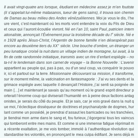
Il avait vingt-quatre ans lorsque, étudiant en médecine assez je m’en foutiste
(il s’appelait lui-même
matasanos,
tueur de gens sains), il trouva son chemin
de Damas au beau milieu des Andes vénézuéliennes.
Moi je vous le dis, l’he
ure vient, c’est maintenant où les morts vont entendre la voix du Fils de Dieu
et ceux qui l’auront écoutée vivront
. Né en l’an 10, saint Paul, patricien intern
°
ationaliste, annonçait l’Événement pour la troisième décade du
I
siècle. Né e
n 1928 après Jésus-Christ, l’Argentin de bonne famille n’en désespérait pas
encore au deuxième tiers du XX° siècle. Une bouche d’ombre, un étranger un
peu lunatique croisé la nuit dans un village indien de montagne, lui avait, à la
fin de cette randonnée initiatique, transmis
avec un rire d’enfant espiègle
– no
ta-t-il le lendemain dans son carnet de voyage – la Bonne Nouvelle :
L’avenir
appartient au peuple qui, pas à pas, ou d’un seul coup, va conquérir le pouvo
ir, ici et partout sur la terre
. Missionnaire découvrant sa mission, il transforme,
sur le moment même, la vaticination en fantasmagorie :
J’ai vu ses dents et la
grimace espiègle avec laquelle il devançait l’Histoire, j’ai senti sa poignée de
main […] et maintenant je savais qu’au moment où le grand esprit directeur p
orterait l’énorme coup qui diviserait l’humanité en à peine deux factions antag
onistes, je serais du côté du peuple. Et je sais, car je vois gravé dans la nuit q
ue moi, l’éclectique disséqueur de doctrines et psychanalyste de dogmes, hur
lant comme un possédé, je prendrai d’assaut les barricades ou les tranchées,
je tiendrai mon arme dans le sang et, fou furieux, j’égorgerai tous les vaincus
qui tomberont entre mes mains. Et comme si une immense fatigue réprimait m
a récente exaltation, je me vois tomber, immolé à l’authentique révolution qui
standardise les volontés, en prononçant le mea culpa édifiant. Je sens déjà m