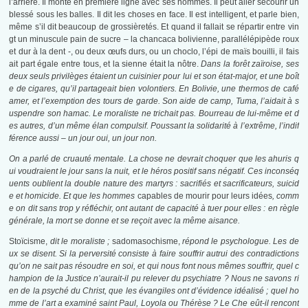
l’arrière. Il monte en première ligne avec ses hommes. Il peut aller secourir un
blessé sous les balles. Il dit les choses en face. Il est intelligent, et parle bien,
même s’il dit beaucoup de grossièretés. Et quand il fallait se répartir entre vin
gt un minuscule pain de sucre – la chancaca bolivienne, parallélépipède roux
et dur à la dent -, ou deux œufs durs, ou un choclo, l’épi de maïs bouilli, il fais
ait part égale entre tous, et la sienne était la nôtre.
Dans la forêt zaïroise, ses
deux seuls privilèges étaient un cuisinier pour lui et son état-major, et une boît
e de cigares, qu’il partageait bien volontiers. En Bolivie, une thermos de café
amer, et l’exemption des tours de garde. Son aide de camp, Tuma, l’aidait à s
uspendre son hamac. Le moraliste ne trichait pas. Bourreau de lui-même et d
es autres, d’un même élan compulsif. Poussant la solidarité à l’extrême, l’indif
férence aussi – un jour oui, un jour non.
On a parlé de cruauté mentale. La chose ne devrait choquer que les ahuris q
ui voudraient le jour sans la nuit, et le héros positif sans négatif. Ces inconséq
uents oublient la double nature des martyrs : sacrifiés et sacrificateurs, suicid
e et homicide. Et que les hommes
capables de mourir pour leurs idées
, comm
e on dit sans trop y réfléchir, ont autant de capacité à tuer pour elles : en règle
générale, la mort se donne et se reçoit avec la même aisance.
Stoïcisme,
dit le moraliste ;
sadomasochisme,
répond le psychologue. Les de
ux se disent. Si la perversité consiste à faire souffrir autrui des contradictions
qu’on ne sait pas résoudre en soi, et qui nous font nous mêmes souffrir, quel c
hampion de la Justice n’aurait-il pu relever du psychiatre ? Nous ne savons ri
en de la psyché du Christ, que les évangiles ont d’évidence idéalisé ; quel ho
mme de l’art a examiné saint Paul, Loyola ou Thérèse ? Le Che eût-il rencont