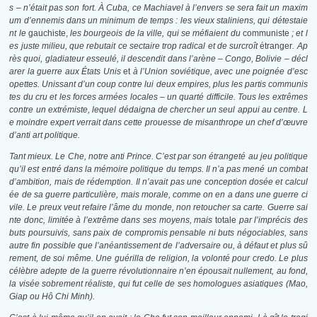
s – n’était pas son fort. À Cuba, ce Machiavel à l’envers se sera fait un maxim
um d’ennemis dans un minimum de temps : les vieux staliniens, qui détestaie
nt le
gauchiste,
les bourgeois de la ville, qui se méfiaient du
communiste
; et l
es juste milieu, que rebutait ce sectaire trop radical et de surcroît
étranger
. Ap
rès quoi, gladiateur esseulé, il descendit dans l’arène – Congo, Bolivie – décl
arer la guerre aux États Unis
et
à l’Union soviétique, avec une poignée d’esc
opettes. Unissant d’un coup contre lui deux empires, plus les partis communis
tes du cru et les forces armées locales – un quarté difficile. Tous les extrêmes
contre un extrémiste, lequel dédaigna de chercher un seul appui au centre. L
e moindre expert verrait dans cette prouesse de misanthrope un chef d’œuvre
d’anti art politique.
Tant mieux. Le Che, notre anti Prince. C’est par son étrangeté au jeu politique
qu’il est entré dans la mémoire politique du temps. Il n’a pas mené un combat
d’ambition, mais de rédemption. Il n’avait pas une conception dosée et calcul
ée de sa guerre particulière, mais morale, comme on en a dans une guerre ci
vile. Le preux veut refaire l’âme du monde, non retoucher sa carte. Guerre sai
nte donc, limitée à l’extrême dans ses moyens, mais
totale
par l’imprécis des
buts poursuivis, sans paix de compromis pensable ni buts négociables, sans
autre fin possible que l’anéantissement de l’adversaire ou, à défaut et plus sû
rement, de soi même. Une guérilla de religion, la volonté pour credo. Le plus
célèbre adepte de la guerre révolutionnaire n’en épousait nullement, au fond,
la visée sobrement réaliste, qui fut celle de ses homologues asiatiques (Mao,
Giap ou Hô Chi Minh).