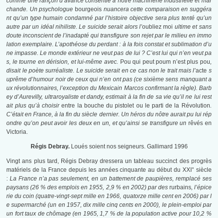
comme une rançon d’avance consentie à notre machinerie industrielle et mar
chande. Un psychologue
bourgeois
nuancera cette comparaison en suggéra
nt qu’un type humain condamné par l’histoire objective sera plus tenté qu’un
autre par un idéal nihiliste. Le suicide serait alors l’
oubliez moi
ultime et sans
doute inconscient de l’inadapté qui transfigure son rejet par le milieu en immo
lation exemplaire. L’apothéose du perdant : à la fois constat et sublimation d’u
ne impasse. Le monde extérieur ne veut pas de lui ? C’est lui qui n’en veut pa
s, le tourne en dérision, et lui-même avec.
Pou qui peut poum n’est plus pou
,
disait le poète surréaliste. Le suicide serait en ce cas non le trait mais l’
acte
s
uprême d’humour noir de ceux qui n’en ont pas (ce sixième sens manquant a
ux révolutionnaires, l’exception du Mexicain Marcos confirmant la règle). Barb
ey d’Aurevilly, ultraroyaliste et dandy, estimait à la fin de sa vie qu’il ne lui rest
ait plus qu’à choisir
entre la bouche du pistolet ou le parti de la Révolution
.
C’était
en France, à la fin du siècle dernier. Un héros du nôtre aurait pu lui rép
ondre qu’on peut avoir les deux en un, et qu’ainsi se transfigure un
rêvés en
Victoria.
Régis Debray.
Loués soient nos seigneurs. Gallimard 1996
Vingt ans plus tard, Régis Debray dressera un tableau succinct des progrès
matériels de la France depuis les années cinquante au début du XXI° siècle
:
La France n’a pas seulement, en un battement de paupières, remplacé ses
paysans (26 % des emplois en 1955, 2,9 % en 2002) par des
rurbains
, l’épice
rie du coin (quatre-vingt-sept mille en 1966, quatorze mille cent en 2006) par l
e supermarché (un en 1957, dix mille cinq cents en 2000), le plein-emploi par
un fort taux de chômage (en 1965, 1,7 % de la population active pour 10,2 %