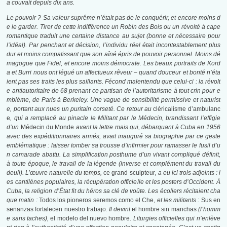
a couvait depuis dix ans.
Le pouvoir ? Sa valeur suprême n’était pas de le conquérir, et encore moins d
e le garder. Tirer de cette indifférence un Robin des Bois ou un révolté à cape
romantique traduit une certaine distance au sujet (bonne et nécessaire pour
l’idéal). Par penchant et décision, l’individu réel était incontestablement plus
dur et moins compatissant que son aîné épris de pouvoir personnel. Moins dé
magogue que Fidel, et encore moins démocrate. Les beaux portraits de Kord
a et Burri nous ont légué un affectueux rêveur – quand douceur et bonté n’éta
ient pas ses traits les plus saillants. Fécond malentendu que celui-ci : la révolt
e antiautoritaire de 68 prenant ce partisan de l’autoritarisme à tout crin pour e
mblème, de Paris à Berkeley. Une vague de sensibilité permissive et naturist
e, portant aux nues un puritain corseté. Ce retour au
cléricalisme d’ambulanc
e
, qui a remplacé au pinacle le Militant par le Médecin, brandissant l’effigie
d’un
Médecin du Monde
avant la lettre mais qui, débarquant à Cuba en 1956
avec des expéditionnaires armés, avait inauguré sa biographie par ce geste
emblématique : laisser tomber sa trousse d’infirmier pour ramasser le fusil d’u
n camarade abattu. La simplification posthume d’un vivant compliqué définit,
à toute époque, le travail de la légende (inverse et complément du travail du
deuil). L’œuvre naturelle du temps,
ce grand sculpteur
, a eu ici trois adjoints : l
es cantilènes populaires, la récupération officielle et les posters d’Occident. À
Cuba, la religion d’État fit du héros sa clé de voûte. Les écoliers récitaient cha
que matin :
Todos los pioneros seremos como el Che,
et les militants :
Sus en
senanzas fortalecen nuestro trabajo.
Il devint
el hombre sin manchas
(l’homm
e sans taches),
el modelo del nuevo hombre.
Liturgies officielles qui n’enlève