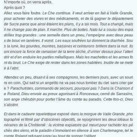
N’importe où, on verra après.
Après quoi ?
Allez vous faire foutre.
Le Che continue. Il veut arriver en fait à Valle Grande,
pour acheter des vivres et des médicaments, et de là gagner le département
de Sucre parce que ainsi étaient les plans, il y a six mois. Tout a changé, mais
il ne change pas de plan. Il marche. Plus de bottes. Nato lui a cousu des espa
drilles trop grandes : une semelle dans un pneu, l’empeigne avec deux peau
x de bouc en lanières. Il vomit. Les eaux soufrées lui donnent la diarrhée. Sou
s la lune, les gourdes, montres, bassines et ceinturons brillent dans la nuit. Ils
ont encore la force de ramasser de la terre sèche, d’uriner dessus pour l’atten
drir et d’en enduire les parties métalliques. Mais les machettes et les armes fo
nt du bruit. Le Che exige de rester dans les zones habitées. Inutile de se mettr
e à l’abri.
Attendez un peu,
disait-il à ses compagnons
, les derniers jours, avec un souri
re en coin. Qui sait si un angelito ne va pas nous tomber du ciel sans crier gar
e ?
Parachutistes, commando de secours, pourquoi pas ? Dans la Chanson d
e Roland, Dieu envoie au preux agonisant à Roncevaux, cerné de Sarrasins,
son ange chérubin pour
porter l’âme du comte au paradis
. Cette fois-ci, Dieu
s’abstint.
Et dans le cadavre squelettique exposé dans la morgue de Valle Grande, pho
tographié et filmé par d’obscènes objectifs, se rejoignirent les deux idéaux fu
néraires de la Chrétienté : la victime expiatoire qui meurt pour racheter les pé
chés des siens, et le paladin s’immolant en silence à son Charlemagne, tel le
comte Roland refusant jusqu’au bout de sonner l’olifant.