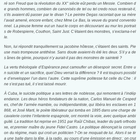
ré son Freud que la révolution du XX° siècle eût perdu un Messie. Combien d
e grands hommes, combien de canonisés de tel ou tel credo nous resterait-il,
s’ils avaient dû passer par le divan ? Le peintre Degas racontait que sa mère
l’avait amené, encore enfant, chez Mme Le Bas, la veuve du grand conventio
nnel. La pieuse femme eut un haut le corps en découvrant au mur les portrait
s de Robespierre, Couthon, Saint Just.
C’étaient des monstres
, s’exclama-t-el
le.
Non,
lui répondit tranquillement sa jacobine hôtesse
, c’étaient des saints
. Pie
use mais trompeuse antithèse. Sans doute avaient-ils été les deux. S’il y a de
s
ânes de génie
, pourquoi n’y aurait-il pas des monstres de sainteté ?
La vertu théologale d’Espérance peut camoufler un désespoir secret. Entre u
n suicide et un sacrifice, quel Dieu verrait la différence ? Il est toujours possibl
e d’envelopper l’un dans l’autre. Cette suprême politesse fut celle du Che : il
ne s’est pas tué, il s’est laissé mourir.
À Cuba, le suicide politique a ses lettres de noblesse, qui remontent à l’indép
endance. Les deux héros fondateurs de la nation, Carlos Manuel de Cesped
es, chef de l’armée mambie, ou indépendantiste, qui libéra les esclaves en 1
868, et José Marti, le poète libérateur qui tomba en 1895 dans une charge de
cavalerie contre l’infanterie espagnole, ont montré la voie, avec quelque ambi
guïté. La tradition fut reprise en 1951 par Raûl Chibas, leader du
parti orthodo
xe
, et premier maître du jeune Fidel Castro. Le politique dénonçait la corrupti
on du régime, mais qui croit un politicien ? On se moquait de lui. Alors il se tir
a une balle dans la tête, à la radio, au cours d’une émission en direct ; on crut