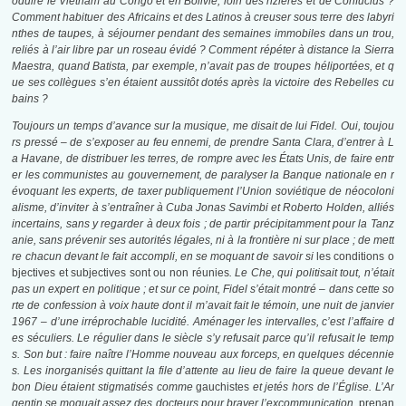
oduire le Viêtnam au Congo et en Bolivie, loin des rizières et de Confucius ?
Comment habituer des Africains et des Latinos à creuser sous terre des labyri
nthes de taupes, à séjourner pendant des semaines immobiles dans un trou,
reliés à l’air libre par un roseau évidé ? Comment répéter à distance la Sierra
Maestra, quand Batista, par exemple, n’avait pas de troupes héliportées, et q
ue ses collègues s’en étaient aussitôt dotés après la victoire des Rebelles cu
bains ?
Toujours un temps d’avance sur la musique, me disait de lui Fidel. Oui, toujou
rs pressé – de s’exposer au feu ennemi, de prendre Santa Clara, d’entrer à L
a Havane, de distribuer les terres, de rompre avec les États Unis, de faire entr
er les communistes au gouvernement, de paralyser la Banque nationale en r
évoquant les experts, de taxer publiquement l’Union soviétique de néocoloni
alisme, d’inviter à s’entraîner à Cuba Jonas Savimbi et Roberto Holden, alliés
incertains, sans y regarder à deux fois ; de partir précipitamment pour la Tanz
anie, sans prévenir ses autorités légales, ni à la frontière ni sur place ; de mett
re chacun devant le fait accompli, en se moquant de savoir si
les conditions o
bjectives et subjectives sont ou non réunies
. Le Che, qui politisait tout, n’était
pas un expert en politique ; et sur ce point, Fidel s’était montré – dans cette so
rte de confession à voix haute dont il m’avait fait le témoin, une nuit de janvier
1967 – d’une irréprochable lucidité. Aménager les intervalles, c’est l’affaire d
es séculiers. Le régulier dans le siècle s’y refusait parce qu’il refusait le temp
s. Son but : faire naître l’Homme nouveau aux forceps, en quelques décennie
s. Les inorganisés quittant la file d’attente au lieu de faire la queue devant le
bon Dieu étaient stigmatisés comme
gauchistes
et jetés hors de l’Église. L’Ar
gentin se moquait assez des docteurs pour braver l’excommunication,
prenan