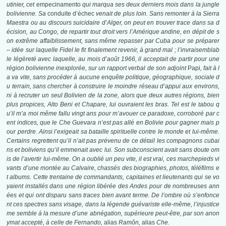
utinier, cet
empecinamento
qui marqua ses deux derniers mois dans la jungle
bolivienne. Sa
conduite d’échec
venait de plus loin. Sans remonter à la Sierra
Maestra ou au discours suicidaire d’Alger, on peut en trouver trace dans sa d
écision, au Congo, de repartir tout droit vers l’Amérique andine, en dépit de s
on extrême affaiblissement, sans même repasser par Cuba pour se préparer
– idée sur laquelle Fidel le fit finalement revenir, à grand mal ; l’invraisemblab
le légèreté avec laquelle, au mois d’août 1966, il acceptait de partir pour une
région bolivienne inexplorée, sur un rapport verbal de son adjoint
Papi
, fait à l
a va vite, sans procéder à aucune enquête politique, géographique, sociale d
u terrain, sans chercher à construire le moindre réseau d’appui aux environs,
ni à recruter un seul Bolivien de la zone, alors que deux autres régions, bien
plus propices, Alto Beni et Chapare, lui ouvraient les bras. Tel est le tabou q
u’il m’a moi même fallu vingt ans pour m’avouer ce paradoxe, corroboré par c
ent indices, que le Che Guevara n’est pas allé en Bolivie pour gagner mais p
our perdre. Ainsi l’exigeait sa bataille spirituelle contre le monde et lui-même.
Certains regrettent qu’il n’ait pas prévenu de ce détail les compagnons cubai
ns et boliviens qu’il emmenait avec lui. Son subconscient avait sans doute om
is de l’avertir lui-même. On a oublié un peu vite, il est vrai, ces marchepieds vi
vants d’une montée au Calvaire, chassés des biographies, photos, téléfilms e
t albums. Cette trentaine de commandants, capitaines et lieutenants qui se vo
yaient installés dans une région libérée des Andes pour de nombreuses ann
ées et qui ont disparu sans traces bien avant terme. De l’ombre où s’enfonce
nt ces spectres sans visage, dans la légende guévariste elle-même, l’injustice
me semble à la mesure d’une abnégation, supérieure peut-être, par son anon
ymat accepté, à celle de Fernando,
alias
Ramôn,
alias
Che.