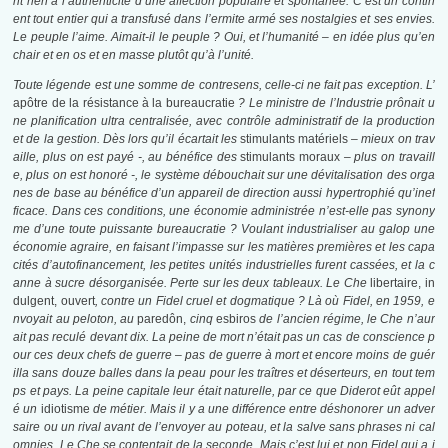
nt rien à l’authenticité d’une affection populaire et spontanée. C’est un contin
ent tout entier qui a transfusé dans l’ermite armé ses nostalgies et ses envies.
Le peuple l’aime. Aimait-il le peuple ? Oui, et l’humanité – en idée plus qu’en
chair et en os et en masse plutôt qu’à l’unité.
Toute légende est une somme de contresens, celle-ci ne fait pas exception. L’
apôtre de la résistance à la bureaucratie
? Le ministre de l’Industrie prônait u
ne planification ultra centralisée, avec contrôle administratif de la production
et de la gestion. Dès lors qu’il écartait les
stimulants matériels
– mieux on trav
aille, plus on est payé -, au bénéfice des
stimulants moraux
– plus on travaill
e, plus on est honoré -, le système débouchait sur une dévitalisation des orga
nes de base au bénéfice d’un appareil de direction aussi hypertrophié qu’inef
ficace. Dans ces conditions, une économie administrée n’est-elle pas synony
me d’une toute puissante bureaucratie ? Voulant industrialiser au galop une
économie agraire, en faisant l’impasse sur les matières premières et les capa
cités d’autofinancement, les petites unités industrielles furent cassées, et la c
anne à sucre désorganisée. Perte sur les deux tableaux. Le Che
libertaire, in
dulgent, ouvert
, contre un Fidel cruel et dogmatique ? Là où Fidel, en 1959, e
nvoyait au peloton, au
paredôn,
cinq
esbiros
de l’ancien régime, le Che n’aur
ait pas reculé devant dix. La peine de mort n’était pas un cas de conscience p
our ces deux chefs de guerre – pas de guerre à mort et encore moins de guér
illa sans douze balles dans la peau pour les traîtres et déserteurs, en tout tem
ps et pays. La peine capitale leur était naturelle, par ce que Diderot eût appel
é un
idiotisme
de métier. Mais il y a une différence entre déshonorer un adver
saire ou un rival avant de l’envoyer au poteau, et la salve sans phrases ni cal
omnies. Le Che se contentait de la seconde. Mais c’est lui et non Fidel qui a i