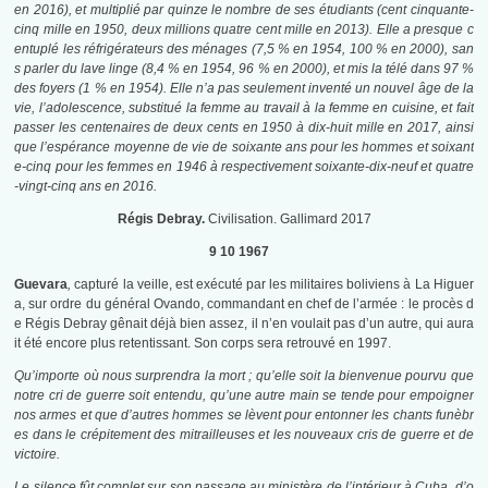
en 2016), et multiplié par quinze le nombre de ses étudiants (cent cinquante-
cinq mille en 1950, deux millions quatre cent mille en 2013). Elle a presque c
entuplé les réfrigérateurs des ménages (7,5 % en 1954, 100 % en 2000), san
s parler du lave linge (8,4 % en 1954, 96 % en 2000), et mis la télé dans 97 %
des foyers (1 % en 1954). Elle n’a pas seulement inventé un nouvel âge de la
vie, l’adolescence, substitué la femme au travail à la femme en cuisine, et fait
passer les centenaires de deux cents en 1950 à dix-huit mille en 2017, ainsi
que l’espérance moyenne de vie de soixante ans pour les hommes et soixant
e-cinq pour les femmes en 1946 à respectivement soixante-dix-neuf et quatre
-vingt-cinq ans en 2016.
Régis Debray.
Civilisation. Gallimard 2017
9 10 1967
Guevara
,
capturé la veille, est exécuté par les militaires boliviens à La Higuer
a, sur ordre du général Ovando, commandant en chef de l’armée : le procès d
e Régis Debray gênait déjà bien assez, il n’en voulait pas d’un autre, qui aura
it été encore plus retentissant. Son corps sera retrouvé en 1997.
Qu’importe où nous surprendra la mort ; qu’elle soit la bienvenue pourvu que
notre cri de guerre soit entendu, qu’une autre main se tende pour empoigner
nos armes et que d’autres hommes se lèvent pour entonner les chants funèbr
es dans le crépitement des mitrailleuses et les nouveaux cris de guerre et de
victoire.
Le silence fût complet sur son passage au ministère de l’intérieur à Cuba, d’o