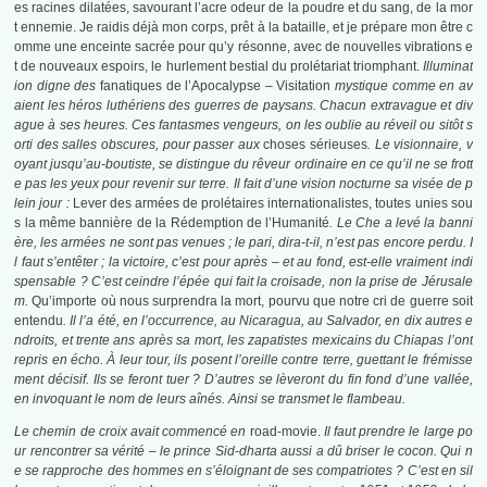
es racines dilatées, savourant l’acre odeur de la poudre et du sang, de la mor
t ennemie. Je raidis déjà mon corps, prêt à la bataille, et je prépare mon être c
omme une enceinte sacrée pour qu’y résonne, avec de nouvelles vibrations e
t de nouveaux espoirs, le hurlement bestial du prolétariat triomphant.
Illuminat
ion digne des
fanatiques de l’Apocalypse – Visitation
mystique comme en av
aient les héros luthériens des guerres de paysans. Chacun extravague et div
ague à ses heures. Ces fantasmes vengeurs, on les oublie au réveil ou sitôt s
orti des salles obscures, pour passer aux
choses sérieuses
. Le visionnaire, v
oyant jusqu’au-boutiste, se distingue du rêveur ordinaire en ce qu’il ne se frott
e pas les yeux pour revenir sur terre. Il fait d’une vision nocturne sa visée de p
lein jour :
Lever des armées de prolétaires internationalistes, toutes unies sou
s la même bannière de la Rédemption de l’Humanité
. Le Che a levé la banni
ère, les armées ne sont pas venues ; le pari, dira-t-il, n’est pas encore perdu. I
l faut s’entêter ; la victoire, c’est pour après – et au fond, est-elle vraiment indi
spensable ? C’est ceindre l’épée qui fait la croisade, non la prise de Jérusale
m.
Qu’importe où nous surprendra la mort, pourvu que notre cri de guerre soit
entendu
. Il l’a été, en l’occurrence, au Nicaragua, au Salvador, en dix autres e
ndroits, et trente ans après sa mort, les zapatistes mexicains du Chiapas l’ont
repris en écho. À leur tour, ils posent l’oreille contre terre, guettant le frémisse
ment décisif. Ils se feront tuer ? D’autres se lèveront du fin fond d’une vallée,
en invoquant le nom de leurs aînés. Ainsi se transmet le flambeau.
Le chemin de croix avait commencé en
road-movie.
Il faut prendre le large po
ur rencontrer sa vérité – le prince Sid-dharta aussi a dû briser le cocon. Qui n
e se rapproche des hommes en s’éloignant de ses compatriotes ? C’est en sil