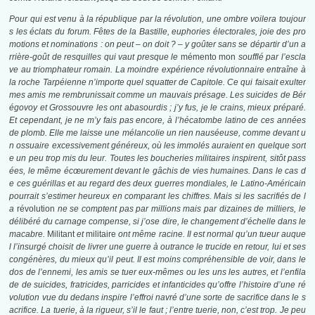
Pour qui est venu à la république par la révolution, une ombre voilera toujour
s les éclats du forum. Fêtes de la Bastille, euphories électorales, joie des pro
motions et nominations : on peut – on doit ? – y goûter sans se départir d’un a
rrière-goût de resquilles qui vaut presque le
mémento mon
soufflé par l’escla
ve au triomphateur romain. La moindre expérience révolutionnaire entraîne à
la roche Tarpéienne n’importe quel squatter de Capitole. Ce qui faisait exulter
mes amis me rembrunissait comme un mauvais présage. Les suicides de Bér
égovoy et Grossouvre les ont abasourdis ; j’y fus, je le crains, mieux préparé.
Et cependant, je ne m’y fais pas encore, à l’hécatombe latino de ces années
de plomb. Elle me laisse une mélancolie un rien nauséeuse, comme devant u
n ossuaire excessivement généreux, où les immolés auraient en quelque sort
e un peu trop mis du leur. Toutes les boucheries militaires inspirent, sitôt pass
ées, le même écœurement devant le gâchis de vies humaines. Dans le cas d
e ces guérillas et au regard des deux guerres mondiales, le Latino-Américain
pourrait s’estimer heureux en comparant les chiffres. Mais si les sacrifiés de l
a
révolution
ne se comptent pas par millions mais par dizaines de milliers, le
délibéré du carnage compense, si j’ose dire, le changement d’échelle dans le
macabre.
Militant
et
militaire
ont même racine. Il est normal qu’un tueur auque
l l’insurgé choisit de livrer une guerre à outrance le trucide en retour, lui et ses
congénères, du mieux qu’il peut. Il est moins compréhensible de voir, dans le
dos de l’ennemi, les amis se tuer eux-mêmes ou les uns les autres, et l’enfila
de de suicides, fratricides, parricides et infanticides qu’offre l’histoire d’une ré
volution vue du dedans inspire l’effroi navré d’une sorte de sacrifice dans le s
acrifice. La tuerie, à la rigueur, s’il le faut ; l’entre tuerie, non, c’est trop. Je peu