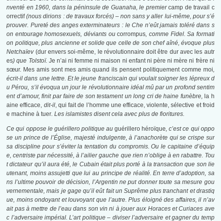
nventé en 1960, dans la péninsule de Guanaha, le premier
camp de travail c
orrectif
(nous dirions : de travaux forcés) – non sans y aller lui-même, pour s’é
prouver. Pureté des anges exterminateurs : le Che n’eût jamais toléré dans s
on entourage homosexuels, déviants ou
corrompus
, comme Fidel. Sa formati
on politique, plus ancienne et solide que celle de son chef aîné, évoque plus
Netchaïev
(dur envers soi-même, le révolutionnaire doit être dur avec les autr
es
) que Tolstoï.
Je n’ai ni femme ni maison ni enfant ni père ni mère ni frère ni
sœur. Mes amis sont mes amis quand ils pensent politiquement comme moi
,
écrit-il dans une lettre. Et le jeune franciscain qui voulait soigner les lépreux d
u Pérou, s’il évoqua un jour le révolutionnaire idéal mû par un profond sentim
ent d’amour, finit par faire de son testament un long cri de haine funèbre,
la h
aine efficace,
dit-il
, qui fait de l’homme une efficace, violente, sélective et froid
e machine à tuer
. Les islamistes disent cela avec plus de fioritures.
Ce qui oppose le guérillero politique au
guérillero héroïque
, c’est ce qui oppo
se un prince de l’Église, majesté indulgente, à l’anachorète qui se crispe sur
sa discipline pour s’éviter la tentation du compromis. Ou le capitaine d’équip
e, centriste par nécessité, à l’ailier gauche que rien n’oblige à en rabattre. Tou
t dictateur qu’il aura été, le Cubain était plus porté à la transaction que son lie
utenant, moins assujetti que lui au principe de réalité. En terre d’adoption, sa
ns l’ultime pouvoir de décision, l’Argentin ne put donner toute sa mesure gou
vernementale, mais je gage qu’il eût fait un Suprême plus tranchant et drastiq
ue, moins ondoyant et louvoyant que l’autre. Plus éloigné des affaires, il n’av
ait pas à mettre de l’eau dans son vin ni à jouer aux Horaces et Curiaces ave
c l’adversaire impérial. L’art politique – diviser l’adversaire et gagner du temp