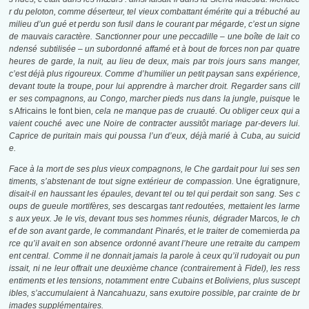
r du peloton, comme déserteur, tel vieux combattant émérite qui a trébuché au
milieu d’un gué et perdu son fusil dans le courant par mégarde, c’est un signe
de mauvais caractère. Sanctionner pour une peccadille – une boîte de lait co
ndensé subtilisée – un subordonné affamé et à bout de forces non par quatre
heures de garde, la nuit, au lieu de deux, mais par trois jours sans manger,
c’est déjà plus rigoureux. Comme d’humilier un petit paysan sans expérience,
devant toute la troupe, pour lui apprendre à marcher droit. Regarder sans cill
er ses compagnons, au Congo, marcher pieds nus dans la jungle, puisque
le
s Africains le font bien
, cela ne manque pas de cruauté. Ou obliger ceux qui a
vaient couché avec une Noire de contracter aussitôt mariage par-devers lui.
Caprice de puritain mais qui poussa l’un d’eux, déjà marié à Cuba, au suicid
e.
Face à la mort de ses plus vieux compagnons, le Che gardait pour lui ses sen
timents, s’abstenant de tout signe extérieur de compassion.
Une égratignure
,
disait-il en haussant les épaules, devant tel ou tel qui perdait son sang. Ses c
oups de gueule mortifères, ses
descargas
tant redoutées, mettaient les larme
s aux yeux. Je le vis, devant tous ses hommes réunis, dégrader
Marcos
, le ch
ef de son avant garde, le commandant Pinarés, et le traiter de
comemierda
pa
rce qu’il avait en son absence ordonné avant l’heure une retraite du campem
ent central. Comme il ne donnait jamais la parole à ceux qu’il rudoyait ou pun
issait, ni ne leur offrait une deuxième chance (contrairement à Fidel), les ress
entiments et les tensions, notamment entre Cubains et Boliviens, plus suscept
ibles, s’accumulaient à Nancahuazu, sans exutoire possible, par crainte de br
imades supplémentaires.