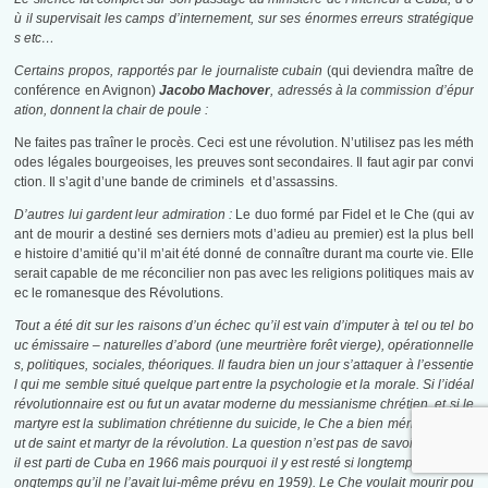
ù il supervisait les camps d’internement, sur ses énormes erreurs stratégique
s etc…
Certains propos, rapportés par le journaliste cubain
(qui deviendra maître de
conférence en Avignon)
Jacobo Machover
, adressés à la commission d’épur
ation, donnent la chair de poule :
Ne faites pas traîner le procès. Ceci est une révolution. N’utilisez pas les méth
odes légales bourgeoises, les preuves sont secondaires. Il faut agir par convi
ction. Il s’agit d’une bande de criminels et d’assassins.
D’autres lui gardent leur admiration :
Le duo formé par Fidel et le Che (qui av
ant de mourir a destiné ses derniers mots d’adieu au premier) est la plus bell
e histoire d’amitié qu’il m’ait été donné de connaître durant ma courte vie. Elle
serait capable de me réconcilier non pas avec les religions politiques mais av
ec le romanesque des Révolutions.
Tout a été dit sur les raisons d’un échec qu’il est vain d’imputer à tel ou tel bo
uc émissaire – naturelles d’abord (une meurtrière forêt vierge), opérationnelle
s, politiques, sociales, théoriques. Il faudra bien un jour s’attaquer à l’essentie
l qui me semble situé quelque part entre la psychologie et la morale. Si l’idéal
révolutionnaire est ou fut un avatar moderne du messianisme chrétien, et si le
martyre est la sublimation chrétienne du suicide, le Che a bien mérité son stat
ut de saint et martyr de la révolution. La question n’est pas de savoir pourquoi
il est parti de Cuba en 1966 mais pourquoi il y est resté si longtemps (et plus l
ongtemps qu’il ne l’avait lui-même prévu en 1959). Le Che voulait mourir pou