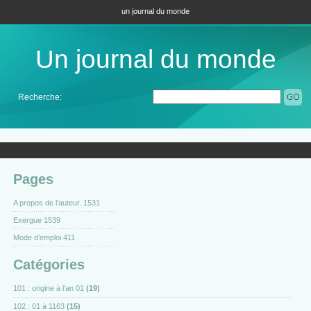
un journal du monde
Un journal du monde
Recherche:
Pages
A propos de l’auteur. 1531
Exergue 1539
Mode d’emploi 411
Catégories
101 : origine à l'an 01
(19)
102 : 01 à 1163
(15)