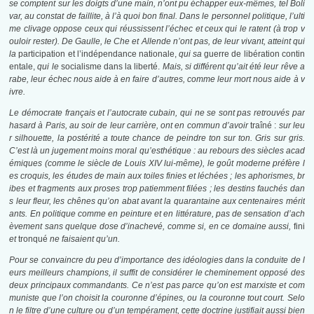
se comptent sur les doigts d’une main, n’ont pu échapper eux-mêmes, tel Boli
var, au constat de faillite, à l’à quoi bon final. Dans le personnel politique, l’ulti
me clivage oppose ceux qui réussissent l’échec et ceux qui le ratent (à trop v
ouloir rester)
. De Gaulle, le Che et Allende n’ont pas, de leur vivant, atteint qui
la
participation et l’indépendance nationale,
qui sa
guerre de libération contin
entale,
qui le
socialisme dans la liberté.
Mais, si différent qu’ait été leur rêve a
rabe, leur échec nous aide à en faire d’autres, comme leur mort nous aide à v
ivre.
Le démocrate français et l’autocrate cubain, qui ne se sont pas retrouvés par
hasard à Paris, au soir de leur carrière, ont en commun d’avoir
traîné :
sur leu
r silhouette, la postérité a toute chance de peindre ton sur ton. Gris sur gris.
C’est là un jugement moins moral qu’esthétique : au rebours des siècles acad
émiques (comme le siècle de Louis XIV lui-même), le goût moderne préfère l
es croquis, les études de main aux toiles finies et léchées ; les aphorismes, br
ibes et fragments aux proses trop patiemment filées ; les destins fauchés dan
s leur fleur, les chênes qu’on abat avant la quarantaine aux centenaires mérit
ants. En politique comme en peinture et en littérature, pas de sensation d’ach
èvement sans quelque dose d’inachevé, comme si, en ce domaine aussi,
fini
et
tronqué
ne faisaient qu’un.
Pour se convaincre du peu d’importance des idéologies dans la conduite de l
eurs meilleurs champions, il suffit de considérer le cheminement opposé des
deux principaux commandants. Ce n’est pas parce qu’on est marxiste et com
muniste que l’on choisit la couronne d’épines, ou la couronne tout court. Selo
n le filtre d’une culture ou d’un tempérament, cette doctrine justifiait aussi bien