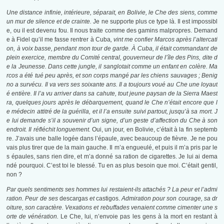
Une distance infinie, intérieure, séparait, en Bolivie, le Che des siens, comme
un mur de silence et de crainte.
Je ne supporte plus ce type là. Il est impossibl
e, ou il est devenu fou. Il nous traite comme des gamins malpropres. Demand
e à Fidel qu’il me fasse rentrer à Cuba
, vint me confier Marcos après l’altercati
on, à voix basse, pendant mon tour de garde. À Cuba, il était commandant de
plein exercice, membre du Comité central, gouverneur de l’île des Pins, dite d
e la Jeunesse. Dans cette jungle, il sanglotait comme un enfant en colère. Ma
rcos a été tué peu après, et son corps mangé par les chiens sauvages ; Benig
no a survécu. Il va vers ses soixante ans. Il a toujours voué au Che une loyaut
é entière. Il l’a vu arriver dans sa cahute, tout jeune paysan de la Sierra Maest
ra, quelques jours après le débarquement, quand le Che n’était encore que l
e médecin attitré de la guérilla, et il l’a ensuite suivi partout, jusqu’à sa mort. J
e lui demande s’il a souvenir d’un signe, d’un geste d’affection du Che à son
endroit. Il réfléchit longuement.
Oui, un jour, en Bolivie, c’était à la fin septemb
re. J’avais une balle logée dans l’épaule, avec beaucoup de fièvre. Je ne pou
vais plus tirer que de la main gauche. Il m’a engueulé, et puis il m’a pris par le
s épaules, sans rien dire, et m’a donné sa ration de cigarettes. Je lui ai dema
ndé pourquoi. C’est toi le blessé. Tu en as plus besoin que moi. C’était gentil,
non ?
Par quels sentiments ses hommes lui restaient-ils attachés ? La peur et l’admi
ration. Peur de ses
descargas
et
castigos.
Admiration pour son courage, sa dr
oiture, son caractère. Vexations et rebuffades venaient comme cimenter une s
orte de vénération.
Le Che, lui, n’envoie pas les gens à la mort en restant à