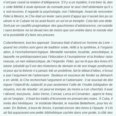
n’ont pas cassé la relation d’allégeance. S’il y a un mystère, il est bien là, dan
s cette fidélité à toute épreuve du nomade pour le seul chef sédentaire qu’il s
e soit reconnu. Il regarde la psychologie, non l’idéologie. Avant de rencontrer
Fidel à Mexico, le Che était un levier sans point d’appui qui n’aurait rien pu so
ulever si le Cubain ne lui avait fourni un sol et un tremplin. Cela fait une dette.
Sorti par un caudillo pragmatique des gauchismes d’adolescence, cet outside
r sans territoire ne lui devait rien de moins que son entrée dans le monde réel
et la possibilité d’y faire ses preuves.
Culturellement, tout les opposait. Guevara était d’abord un homme du Livre –
quand les
criollos
sont gens de tradition orale, rétifs à la synthèse, à l’organis
ation, à l’enchaînement logique. Mentalité narrative, localiste, anecdotique, à
laquelle ne prédisposaient pas l’éducation à l’européenne et la froideur raiso
nneuse, un rien mélancolique, de l’Argentin. Fidel, qui ne lit que des livres d’h
istoire (obsédé qu’il est des historiens de demain et de son image posthume)
et pour qui la théorie n’a jamais été un problème, fuit le débat d’idées, n’écout
e pas l’argument de l’adversaire. Studieux et soucieux de fonder sa démarch
e en vérité, le Che recherchait l’argument et l’adversaire : il se souciait de dist
inguer l’objectif du subjectif, et pas seulement l’utile de l’inutile (obligation de
moyens, non de résultat : on peut se tromper, du moins a-t-on cherché). Il avai
t dévoré, tout jeune, Jules Verne, Conrad, Lorca et Cervantes ; appris le franç
ais et l’anglais ; il lisait les traités d’économie en prenant des notes. À Cuba, il
invita des hérétiques : le trotskiste Mandel, le maoïste Bettelheim, pour les éc
outer. En Bolivie, à bout de forces, il portait encore des livres à l’épaule. Il s’ét
ait fait auparavant une petite bibliothèque cachée dans une grotte, à côté des