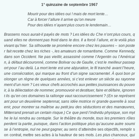
1° quinzaine de septembre 1967
Mourir pour des idées oui ! mais de mort lente…
Car à forcer l’allure il arrive qu’on meure
Pour des idées n’ayant plus cours le lendemain…
Brassens nous aurait-il payés de mots ? Les idées du Che n’ont plus cours, q
uand elles ne donnent pas froid dans le dos. Il a forcé l’allure, et le voilà plus
vivant qu’hier. Sa silhouette se promène encore chez les pauvres – son poste
r fait recette chez les riches -, les amateurs de
romantisme
. Comme Kennedy,
dans son Occident. Ne pas vieillir, assassiné comme l’Argentin ou l’Américai
n, à défaut découronné, comme Bolivar ou de Gaulle, c’est le meilleur passep
ort pour l’au delà. La mort lente est une abjuration, le fil tranché avant l’heure,
une consécration, qui marque au front d’un signe sacramentel. À quoi bon pr
olonger un règne de quelques années, si c’est enlever un siècle au rayonne
ment d’un nom ? Les vieux chefs accrochés aux petites jouissances du pouvo
ir, à la délectation de nommer, promouvoir et destituer, faire et défaire, ignoren
t ils qu’en ces domaines la rallonge vaut raccourcissement ? (
En se représent
ant pour un deuxième septennat, sans idée motrice ni grande querelle à sout
enir, pour montrer sa maîtrise au petit jeu des séductions et des manœuvres,
Mitterrand prenait un certain risque.) Ce que perd l’individu physique, son myt
he le lui rendra au centuple. Sur le théâtre du monde, tous les premiers rôles
perdent la partie, puisque, dans l’action politique plus qu’aucune autre soumi
se à l’entropie, nul ne peut gagner, au sens
d’atteindre ses objectifs, remplir s
on contrat, mettre ses actes à la hauteur de ses mots.
Les plus chanceux, qui