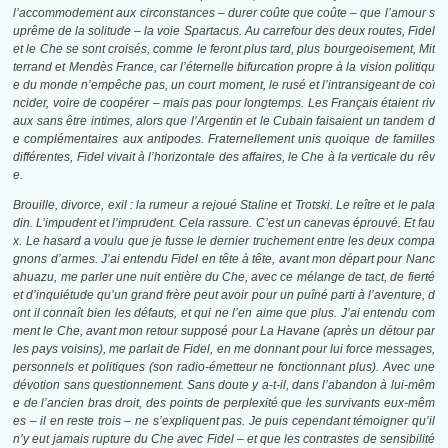
l’accommodement aux circonstances – durer coûte que coûte – que l’amour s
uprême de la solitude – la voie Spartacus. Au carrefour des deux routes, Fidel
et le Che se sont croisés, comme le feront plus tard, plus bourgeoisement, Mit
terrand et Mendès France, car l’éternelle bifurcation propre à la vision politiqu
e du monde n’empêche pas, un court moment, le rusé et l’intransigeant de coï
ncider, voire de coopérer – mais pas pour longtemps. Les Français étaient riv
aux sans être intimes, alors que l’Argentin et le Cubain faisaient un tandem d
e complémentaires aux antipodes. Fraternellement unis quoique de familles
différentes, Fidel vivait à l’horizontale des affaires, le Che à la verticale du rêv
e.
Brouille, divorce, exil : la rumeur a rejoué Staline et Trotski. Le reître et le pala
din. L’impudent et l’imprudent. Cela rassure. C’est un canevas éprouvé. Et fau
x. Le hasard a voulu que je fusse le dernier truchement entre les deux compa
gnons d’armes. J’ai entendu Fidel en tête à tête, avant mon départ pour Nanc
ahuazu, me parler une nuit entière du Che, avec ce mélange de tact, de fierté
et d’inquiétude qu’un grand frère peut avoir pour un puîné parti à l’aventure, d
ont il connaît bien les défauts, et qui ne l’en aime que plus. J’ai entendu com
ment le Che, avant mon retour supposé pour La Havane (après un détour par
les pays voisins), me parlait de Fidel, en me donnant pour lui force messages,
personnels et politiques (son radio-émetteur ne fonctionnant plus). Avec une
dévotion sans questionnement. Sans doute y a-t-il, dans l’abandon à lui-mêm
e de l’ancien bras droit, des points de perplexité que les survivants eux-mêm
es – il en reste trois – ne s’expliquent pas. Je puis cependant témoigner qu’il
n’y eut jamais rupture du Che avec Fidel – et que les contrastes de sensibilité