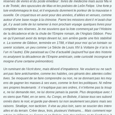
réserves de vivres et du poste émetteur : livres de médecine mais aussi
Ma vi
e
de Trotski, des opuscules de Mao et les poésies de Leôn Felipe. Une forte p
luie endommagea le tout, et il engueula durement le porteur de la mauvaise n
ouvelle. On croyait tous en avoir pour des années, d’allées et venues, comme
autour d’une base rouge à la chinoise. Parmi les missions dont il m’avait char
gé, il y avait celle de lui ramener à mon prochain voyage quelques livres pour
compléter ses réserves. Je me souviens que la liste commençait par
l’Histoire
de la décadence et de la chute de l’Empire romain,
de l’Anglais Gibbon. Preu
ve qu’il pensait avoir du temps devant lui, son arrière garde une fois stabilisé
e. La somme de Gibbon, terminée en 1788, n’était pour moi qu’un lointain so
uvenir scolaire, un peu comme
Le Siècle de Louis XIV à
Voltaire (je n’ai lu ni
l’un ni l’autre). Elle paraissait au Che d’actualité (aujourd’hui que des historie
ns analysent la décadence de l’Empire américain, cette curiosité incongrue té
moigne d’une certaine prémonition).
Un ruminant de l’écrit donc, mais dévoré d’impatience. Ne voulant ou ne sach
ant pas faire antichambre, comme les habiles, ces gérants des attentes collec
tives. Se moquant de se faire comprendre ou non, ne se donnant pas les moy
ens de gagner les
masses
à ses vues, comme le font les politiques. Ni même
ses propres lieutenants : il n’explique pas ses ordres, il n’informe pas la troup
e, ne lui demande rien, ne lui donne jamais la parole. Plus despotique avec l
es siens que Fidel, en ce sens. Au Congo, en Bolivie, il laisse tous ses subord
onnés dans le noir, et garde par-devers lui non seulement ses plans mais ses
raisons. Stratège, non tacticien. Il vise au plus loin, sans se soucier des interv
alles et du terrain.
Créer deux, trois, plusieurs Vietnams
… Mais comment repr