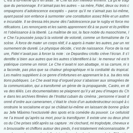
C’est à lui-même qu’il en avait : le Che fut son meilleur ennemi. Là gît le tragi
que du personnage. Il n’aimait pas les autres – sa mère, Fidel, deux ou trois c
ompagnons d’adolescence exceptés – parce qu’il ne s’aimait pas lui-même,
ayant passé son enfance à surmonter une constitution assez frêle et un asthm
e incurable. Il se
dressa
très jeune dès l’adolescence par le rugby et force mo
rtifications. Les renonçants et les saints apprennent tôt à se punir et ils préfère
nt l’obéissance à la liberté. La maîtrise de soi, la face noble du masochisme, l
e Che l’a poussée jusqu’à la volonté de volonté, comme un formalisme de l’a
scèse. À force de mater un corps rétif, il a appris à mater les autres, par un ret
ournement de dureté. Le physique décide, c’est de naissance. Force de la nat
ure, Fidel n’avait pas à forcer la note : ce Depardieu
criotto
crève l’écran. Il s’i
dentifie si bien aux autres que les autres s’identifient à lui : le meneur né est h
ystérique comme un miroir. Le Che n’avait ni son abattage, ni sa carrure, ni s
a faconde, pas plus que sa chaleur géographique ni la cordialité du tropical.
Les malins suppléent à ce genre d’infortunes en apprenant le b.a. ba des rela
tions publiques. Le Che avait trop d’orgueil pour s’abaisser aux simagrées de
la communication, qui a transformé un génie de la propagande, Castro, en di
va des télés. Les documentalistes se plaignent qu’il y ait peu d’images du Ch
e dans les archives filmées de l’Institut cubain du cinéma ; personne n’avait d
onné d’ordre aux cameramen, c’était le choix d’un autodestructeur occupé à
c
onstruire le socialisme
et qui se châtiait lui-même en laissant de bonne grâce
au
Jefe Mâximo
l’exclusivité des spots et la comédie du pouvoir. Le celluloïd
ne l’a trouvé qu’après sa mort, pour la transfigurer. Il existe une ou deux phot
os du Che prises sitôt après sa capture : mi clochard, mi troglodyte, cheveux e
n broussaille et chiffons autour des pieds, il est totalement méconnaissable. P