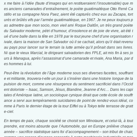
x me faire à l’idée (faute d’images qui en restitueraient l’insoutenable) que m
es anciens camarades d’entraînement, le poète guatémaltèque Otto René Ca
stillo et sa compagne Nora Paez, aient été capturés chez eux au Zacapa, tort
urés et brûlés vifs par l’armée guatémaltèque, en 1967. Je ne peux toujours p
as admettre que mon
socio,
mon vieil ami Roque Daltôn, un très grand poète
du Salvador moderne, pétri d’humour, d’insolence et de joie de vivre, ait été t
ué d’une balle dans la tête en 1978 par le tout jeune chef d’une organisation r
ivale, dans la maison de San Salvador où il se cachait, alors qu’il était revenu
au pays pour lancer sur le terrain la lutte armée qu’il prônait dans ses livres.
Ni que le
vieux
Marcial, le dirigeant salvadorien des FPLE, ait mis fin à ses jo
urs à Managua, après l’assassinat d’une camarade et rivale, Ana Maria, par d
es hommes à lui.
Peut-être la révolution de l’âge moderne sous ses diverses facettes, souffrant
e et militante, trouvera-t-elle un jour à s’insérer dans une histoire longue de la
pulsion de mort, comme une résurgence du sentiment sacrificiel dans l’Occid
ent doloriste – Isaac, Samson, Jésus, Blandine, Jeanne d’Arc… Dans les capi
tales d’Amérique latine, un sociologue cynique dirait que cette école de souffr
ance a servi aux tempéraments suicidaires de point de rendez-vous idéal, co
mme à Paris le dernier étage de la tour Eiffel ou à Tokyo telle terrasse de gratt
e-ciel.
En temps de paix, chaque société se choisit son Minotaure, et celui-là, à tout
prendre, est moins absurde que l’Automobile, qui en Europe prélève chaque
année – sacrifice statistique sans foi d’accompagnement – son tribut de chair,