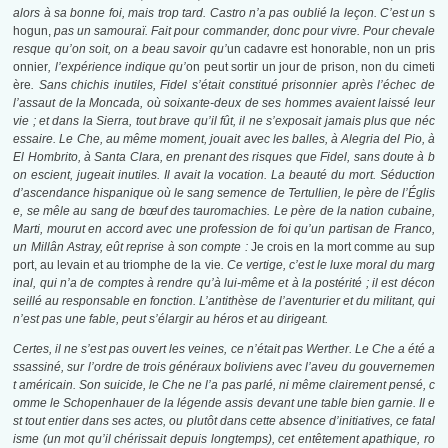
alors à sa bonne foi, mais trop tard. Castro n’a pas oublié la leçon. C’est un
s
hogun,
pas un samouraï. Fait pour commander, donc pour vivre. Pour chevale
resque qu’on soit, on a beau savoir qu’
un cadavre est honorable, non un pris
onnier
, l’expérience indique qu’
on peut sortir un jour de prison, non du cimeti
ère
. Sans chichis inutiles, Fidel s’était constitué prisonnier après l’échec de
l’assaut de la Moncada, où soixante-deux de ses hommes avaient laissé leur
vie ; et dans la Sierra, tout brave qu’il fût, il ne s’exposait jamais plus que néc
essaire. Le Che, au même moment, jouait avec les balles, à Alegria del Pio, à
El Hombrito, à Santa Clara, en prenant des risques que Fidel, sans doute à b
on escient, jugeait inutiles. Il avait la vocation. La beauté du mort. Séduction
d’ascendance hispanique où le sang semence de Tertullien, le père de l’Églis
e, se mêle au sang de bœuf des tauromachies. Le père de la nation cubaine,
Marti, mourut en accord avec une profession de foi qu’un partisan de Franco,
un Millân Astray, eût reprise à son compte :
Je crois en la mort comme au sup
port, au levain et au triomphe de la vie
. Ce vertige, c’est le luxe moral du marg
inal, qui n’a de comptes à rendre qu’à lui-même et à la postérité ; il est décon
seillé au responsable en fonction. L’antithèse de l’aventurier et du militant, qui
n’est pas une fable, peut s’élargir au héros et au dirigeant.
Certes, il ne s’est pas ouvert les veines, ce n’était pas Werther. Le Che a été a
ssassiné, sur l’ordre de trois généraux boliviens avec l’aveu du gouvernemen
t américain. Son suicide, le Che ne l’a pas parlé, ni même clairement pensé, c
omme le Schopenhauer de la légende assis devant une table bien garnie. Il e
st tout entier dans ses actes, ou plutôt dans cette absence d’initiatives, ce fatal
isme (un mot qu’il chérissait depuis longtemps), cet entêtement apathique, ro