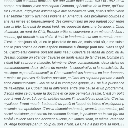
lonnant son continent deux ans sur une vieille moto, entre 1951 et 1952, de la
pampa
aux
llanos,
avec son copain Granado, spécialiste de la lèpre, qu’Erne
sto Guevara, rugbyman asthmatique aux semelles de vent, fit trois découverte
s ensemble : qu’il y avait des Indiens en Amérique, des prolétaires courbés d
ans les mines et, heureusement, des communistes un peu partout pour redre
sser la tête. Une nuit de grand froid, recroquevillé dans une baraque, à Chuq
uicamata, au nord du Chili, Ernesto prêta sa couverture à un mineur de fond i
nconnu, qui dormait à ses côtés. Il écrit le lendemain sur son carnet de route :
C’est un des jours où j’ai eu le plus froid de ma vie, mais celui où je me suis s
enti le plus proche de cette espèce humaine si étrange pour moi
. Dans l’espè
ce, Castro était comme poisson dans l’eau. Guevara se tenait au bord, ou au
dessus, comme un étranger traversé de furtifs élans de tendresse. Comme s’il
s’était bâti sa propre citadelle, lui-même. Deux commandants, deux styles de
commandement, deux visions du monde : la conspirative et la sacrificielle. Sa
rcastique et peu démonstratif, le Che s’attachait les hommes en leur donnant l
e moins de preuves d’affection possible, et Fidel les capturait par une exubér
ance communicative. Fidel se fie à la contagion lyrique, le Che à la puissance
de l’exemple. Le Cubain fait la différence entre une cause et un programme,
disons entre ce qu’exige la doctrine et ce que permet la réalité. C’est un politi
que. Il veut durer. L’Argentin préfère encore l’impossible au possible. C’est un
mystique. Il veut mourir. La beauté du profil et l’
appel du héros
n’expliquent p
as seuls son apothéose. C’est la disparition brutale, avant la quarantaine, pré
cocité christique, qui sort du lot commun l’artiste, le politique ou la star (qu’aur
ait été Pollock sans son accident suicide, ou James Dean, et même Valentino
?). Ange foudroyé par un coup du sort ? Non. Le Che n’a pas volé sa mort, il l