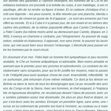
our donner des garanties à l’opinion étrangère, les hommes de la CIA et les
militaires boliviens ont procédé à la toilette du corps, à son habillage, à son m
aquillage, afin de lui rendre sa figure d’antan. Et ce cadavre christique d’où s
ortit une légende – les yeux ouverts, la tête relevée par une planche, étendu s
ur un lavoir de ciment en guise de lit d’apparat -, ce sont ses ennemis qui l’ont
offert au monde. Et si à Cuba il n’a jamais joui, de son vivant et en dehors des
cadres très politisés, de la même popularité diffuse que Camilo Cienfuegos o
u Fidel Castro (lui-même moins aimé au demeurant que Camilo, disparu en 1
960), il exerça un charisme
a contrario,
par l’éloignement. Au pouvoir de sugg
estion, volubile et chaleureux, il opposait, non sans ironie, le pouvoir du lacon
isme, qui met aussi bien sous tension l’entourage. L’électricité peut passer en
tre les hommes par le court circuit.
En résumant d’un mot : Fidel était un homme fort sympathique et peu recomm
andable, le Che un homme antipathique et admirable. Bien moins aimable et
avenant que le premier, pour ses proches et subordonnés. Le contraire du rév
olutionnaire sans scrupules, pour qui la fin justifie les moyens, mais la passio
n de l’intégrité peut avoir quelque chose de cruel. Insensibilité,
inflexibilité
: fa
ce surhumain, pile inhumain d’une même médaille. Ce dont je fus témoin en
Bolivie va dans le sens de tous les témoignages que j’ai pu recueillir des anci
ens du Congo et de la Sierra. Avec ses hommes, le
chef exigeant
, à l’
implaca
ble et rigoureuse discipline
, ne reculait pas devant l’abus de pouvoir, avec un
e sombre jubilation assez mal dissimulée. De plus en plus froid et distant, ce
pur s’est durci avec les années. Envoyer en première ligne, sans arme, une r
ecrue en lui ordonnant de prendre son fusil à l’ennemi, au couteau ou à main
s nues, c’était dans les mœurs : ainsi faisait-il dans la Sierra Maestra. Menace