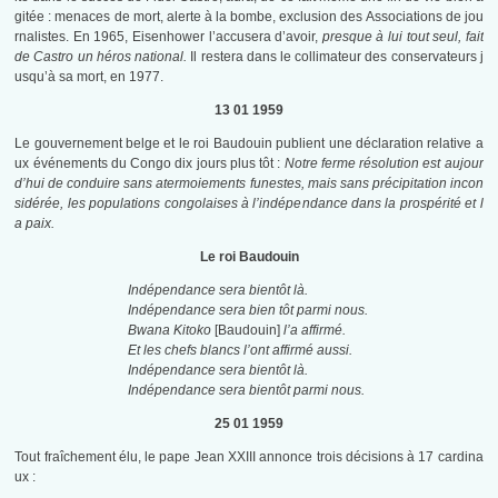
gitée : menaces de mort, alerte à la bombe, exclusion des Associations de jou
rnalistes. En 1965, Eisenhower l’accusera d’avoir,
presque à lui tout seul, fait
de Castro un héros national.
Il restera dans le collimateur des conservateurs j
usqu’à sa mort, en 1977.
13 01 1959
Le gouvernement belge et le roi Baudouin publient une déclaration relative a
ux événements du Congo dix jours plus tôt :
Notre ferme résolution est aujour
d’hui de conduire sans atermoiements funestes, mais sans précipitation incon
sidérée, les populations congolaises à l’indépendance dans la prospérité et l
a paix.
Le roi Baudouin
Indépendance sera bientôt là.
Indépendance sera bien tôt parmi nous.
Bwana Kitoko
[Baudouin]
l’a affirmé.
Et les chefs blancs l’ont affirmé aussi.
Indépendance sera bientôt là.
Indépendance sera bientôt parmi nous.
25 01 1959
Tout fraîchement élu, le pape Jean XXIII annonce trois décisions à 17 cardina
ux :