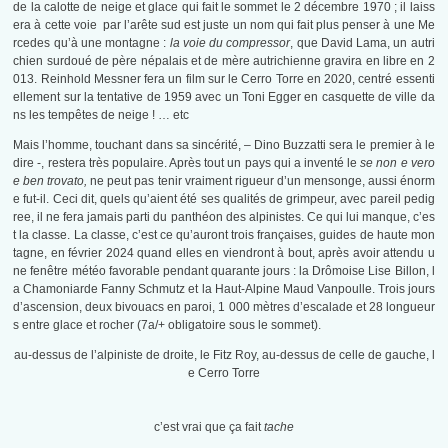
de la calotte de neige et glace qui fait le sommet le 2 décembre 1970 ; il laiss
era à cette voie par l’arête sud est juste un nom qui fait plus penser à une Me
rcedes qu’à une montagne :
la voie du compressor
, que David Lama, un autri
chien surdoué de père népalais et de mère autrichienne gravira en libre en 2
013. Reinhold Messner fera un film sur le Cerro Torre en 2020, centré essenti
ellement sur la tentative de 1959 avec un Toni Egger en casquette de ville da
ns les tempêtes de neige ! … etc
Mais l’homme, touchant dans sa sincérité, – Dino Buzzatti sera le premier à le
dire -, restera très populaire. Après tout un pays qui a inventé le
se non e vero
e ben trovato,
ne peut pas tenir vraiment rigueur d’un mensonge, aussi énorm
e fut-il. Ceci dit, quels qu’aient été ses qualités de grimpeur, avec pareil pedig
ree, il ne fera jamais parti du panthéon des alpinistes. Ce qui lui manque, c’es
t la classe. La classe, c’est ce qu’auront trois françaises, guides de haute mon
tagne, en février 2024 quand elles en viendront à bout, après avoir attendu u
ne fenêtre météo favorable pendant quarante jours : la Drômoise Lise Billon, l
a Chamoniarde Fanny Schmutz et la Haut-Alpine Maud Vanpoulle. Trois jours
d’ascension, deux bivouacs en paroi, 1 000 mètres d’escalade et 28 longueur
s entre glace et rocher (7a/+ obligatoire sous le sommet).
au-dessus de l’alpiniste de droite, le Fitz Roy, au-dessus de celle de gauche, l
e Cerro Torre
c’est vrai que ça fait
tache