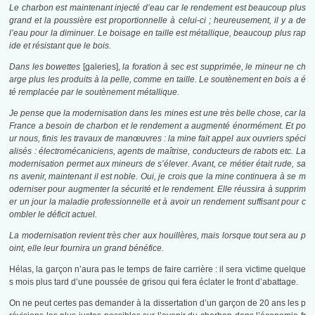
Le charbon est maintenant injecté d’eau car le rendement est beaucoup plus
grand et la poussière est proportionnelle à celui-ci ; heureusement, il y a de
l’eau pour la diminuer. Le boisage en taille est métallique, beaucoup plus rap
ide et résistant que le bois.
Dans les bowettes
[galeries],
la foration à sec est supprimée, le mineur ne ch
arge plus les produits à la pelle, comme en taille. Le soutènement en bois a é
té remplacée par le soutènement métallique.
Je pense que la modernisation dans les mines est une très belle chose, car la
France a besoin de charbon et le rendement a augmenté énormément. Et po
ur nous, finis les travaux de manœuvres : la mine fait appel aux ouvriers spéci
alisés : électromécaniciens, agents de maîtrise, conducteurs de rabots etc. La
modernisation permet aux mineurs de s’élever. Avant, ce métier était rude, sa
ns avenir, maintenant il est noble. Oui, je crois que la mine continuera à se m
oderniser pour augmenter la sécurité et le rendement. Elle réussira à supprim
er un jour la maladie professionnelle et à avoir un rendement suffisant pour c
ombler le déficit actuel.
La modernisation revient très cher aux houillères, mais lorsque tout sera au p
oint, elle leur fournira un grand bénéfice.
Hélas, la garçon n’aura pas le temps de faire carrière : il sera victime quelque
s mois plus tard d’une poussée de grisou qui fera éclater le front d’abattage.
On ne peut certes pas demander à la dissertation d’un garçon de 20 ans les p