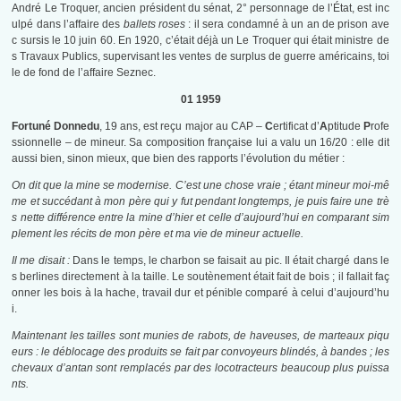
André Le Troquer, ancien président du sénat, 2° personnage de l’État, est inc
ulpé dans l’affaire des
ballets roses
: il sera condamné à un an de prison ave
c sursis le 10 juin 60. En 1920, c’était déjà un Le Troquer qui était ministre de
s Travaux Publics, supervisant les ventes de surplus de guerre américains, toi
le de fond de l’affaire Seznec.
01 1959
Fortuné Donnedu
, 19 ans, est reçu major au CAP –
C
ertificat d’
A
ptitude
P
rofe
ssionnelle – de mineur. Sa composition française lui a valu un 16/20 : elle dit
aussi bien, sinon mieux, que bien des rapports l’évolution du métier :
On dit que la mine se modernise. C’est une chose vraie ; étant mineur moi-mê
me et succédant à mon père qui y fut pendant longtemps, je puis faire une trè
s nette différence entre la mine d’hier et celle d’aujourd’hui en comparant sim
plement les récits de mon père et ma vie de mineur actuelle.
Il me disait :
Dans le temps, le charbon se faisait au pic. Il était chargé dans le
s berlines directement à la taille. Le soutènement était fait de bois ; il fallait faç
onner les bois à la hache, travail dur et pénible comparé à celui d’aujourd’hu
i.
Maintenant les tailles sont munies de rabots, de haveuses, de marteaux piqu
eurs : le déblocage des produits se fait par convoyeurs blindés, à bandes ; les
chevaux d’antan sont remplacés par des locotracteurs beaucoup plus puissa
nts.