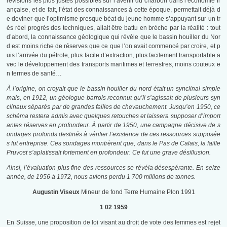
révisions les plus justes possibles sur l’avenir du charbon dans l’économie fr
ançaise, et de fait, l’état des connaissances à cette époque, permettait déjà d
e deviner que l’optimisme presque béat du jeune homme s’appuyant sur un tr
ès réel progrès des techniques, allait être battu en brèche par la réalité : tout
d’abord, la connaissance géologique qui révèle que le bassin houiller du Nor
d est moins riche de réserves que ce que l’on avait commencé par croire, et p
uis l’arrivée du pétrole, plus facile d’extraction, plus facilement transportable a
vec le développement des transports maritimes et terrestres, moins couteux e
n termes de santé…
À l’origine, on croyait que le bassin houiller du nord était un synclinal simple
mais, en 1912, un géologue barrois reconnut qu’il s’agissait de plusieurs syn
clinaux séparés par de grandes failles de chevauchement. Jusqu’en 1950, ce
schéma restera admis avec quelques retouches et laissera supposer d’import
antes réserves en profondeur. À partir de 1950, une campagne décisive de s
ondages profonds destinés à vérifier l’existence de ces ressources supposée
s fut entreprise. Ces sondages montrèrent que, dans le Pas de Calais, la faille
Pruvost s’aplatissait fortement en profondeur. Ce fut une grave désillusion.
Ainsi, l’évaluation plus fine des ressources se révéla désespérante. En seize
année, de 1956 à 1972, nous avions perdu 1 700 millions de tonnes.
Augustin Viseux
Mineur de fond Terre Humaine Plon 1991
1 02 1959
En Suisse, une proposition de loi visant au droit de vote des femmes est rejet