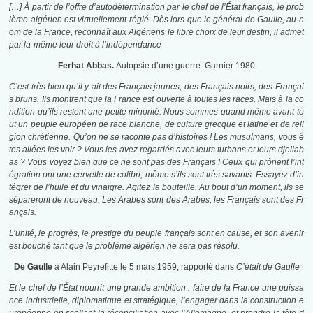
[…] À partir de l’offre d’autodétermination par le chef de l’État français, le prob
lème algérien est virtuellement réglé. Dès lors que le général de Gaulle, au n
om de la France, reconnaît aux Algériens le libre choix de leur destin, il admet
par là-même leur droit à l’indépendance
Ferhat
Abbas.
Autopsie d’une guerre. Garnier 1980
C’est très bien qu’il y ait des Français jaunes, des Français noirs, des Françai
s bruns. Ils montrent que la France est ouverte à toutes les races. Mais à la co
ndition qu’ils restent une petite minorité. Nous sommes quand même avant to
ut un peuple européen de race blanche, de culture grecque et latine et de reli
gion chrétienne. Qu’on ne se raconte pas d’histoires ! Les musulmans, vous ê
tes allées les voir ? Vous les avez regardés avec leurs turbans et leurs djellab
as ? Vous voyez bien que ce ne sont pas des Français ! Ceux qui prônent l’int
égration ont une cervelle de colibri, même s’ils sont très savants. Essayez d’in
tégrer de l’huile et du vinaigre. Agitez la bouteille. Au bout d’un moment, ils se
sépareront de nouveau. Les Arabes sont des Arabes, les Français sont des Fr
ançais.
L’unité, le progrès, le prestige du peuple français sont en cause, et son avenir
est bouché tant que le problème algérien ne sera pas résolu.
De Gaulle
à Alain Peyrefitte le 5 mars 1959, rapporté dans
C’était de Gaulle
Et le chef de l’État nourrit une grande ambition : faire de la France une puissa
nce industrielle, diplomatique et stratégique, l’engager dans la construction e