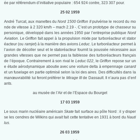
ée par référendum d’initiative populaire : 654 924 contre, 323 307 pour.
25 02 1959
André Turcat, aux manettes du
Nord 1500 Griffon II
pulvérise le record du mo
nde de vitesse à 2 320 km/h – mach 2.19 -. C’est un prototype de chasseur su
personique, développé dans les années 1950 par l’entreprise publique
Nord
Aviation
. Le
Griffon
fait appel à la propulsion mixte par turboréacteur et stator
éacteur (ou
ramjet
) à la manière des avions
Leduc
. Le turboréacteur permet à
l’avion de décoller seul et le statoréacteur fournit la poussée nécessaire aux
grandes vitesses que ne permet pas la faiblesse des turboréacteurs français
de l’époque. Contrairement à son rival le
Leduc 022
, le
Griffon
repose sur un
e étude aérodynamique aboutie avec une voilure delta à empennage
canard
et un fuselage en partie optimisé selon la loi des aires. Des difficultés dans la
manœuvrabilité lui feront préférer le
Mirage III
de Dassault. Il n’aura pas d’enf
ants.
au musée de l’Air et de l’Espace du Bourget
17 03 1959
Le sous marin nucléaire américain
Skate
fait surface au pôle Nord : il y disper
se les cendres de Wilkins qui avait fait cette tentative en 1931 à bord du
Nauti
lus
.
26 03 1959