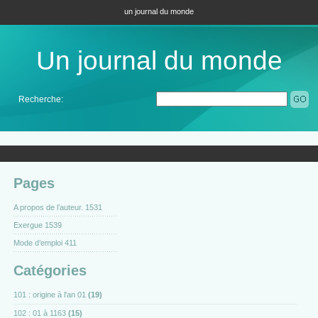
un journal du monde
Un journal du monde
Recherche:
Pages
A propos de l’auteur. 1531
Exergue 1539
Mode d’emploi 411
Catégories
101 : origine à l'an 01
(19)
102 : 01 à 1163
(15)