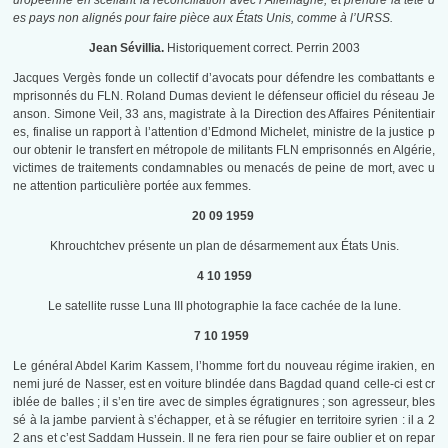
uropéenne en scellant la réconciliation avec l’Allemagne, et prendre la tête d
es pays non alignés pour faire pièce aux États Unis, comme à l’URSS.
Jean Sévillia.
Historiquement correct. Perrin 2003
Jacques Vergès fonde un collectif d’avocats pour défendre les combattants e
mprisonnés du FLN. Roland Dumas devient le défenseur officiel du réseau Je
anson. Simone Veil, 33 ans, magistrate à la Direction des Affaires Pénitentiair
es, finalise un rapport à l’attention d’Edmond Michelet, ministre de la justice p
our obtenir le transfert en métropole de militants FLN emprisonnés en Algérie,
victimes de traitements condamnables ou menacés de peine de mort, avec u
ne attention particulière portée aux femmes.
20 09 1959
Khrouchtchev présente un plan de désarmement aux États Unis.
4 10 1959
Le satellite russe Luna III photographie la face cachée de la lune.
7 10 1959
Le général Abdel Karim Kassem, l’homme fort du nouveau régime irakien, en
nemi juré de Nasser, est en voiture blindée dans Bagdad quand celle-ci est cr
iblée de balles ; il s’en tire avec de simples égratignures ; son agresseur, bles
sé à la jambe parvient à s’échapper, et à se réfugier en territoire syrien : il a 2
2 ans et c’est Saddam Hussein. Il ne fera rien pour se faire oublier et on repar