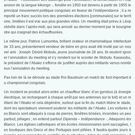
ansion de la langue kikongo -, fondée en 1950 est devenu à partir de 1955 le
principal mouvement politique congolais en faveur de l’indépendance ; il a re
mporté un franc succès lors des premières élections [communales] sur le territ
oire, limitées il est vrai aux plus grandes villes. Un meeting était prévu à Léop
oldville dans l’après-midi, qui sera annulé au dernier moment par le bourgme
stre qui craignait des échauffourées.
Le même jour, Patrice Lumumba, brillant orateur et charismatique intellectuel
de 33 ans, présentement vendeur de bière en gros avait été invité par un nou
vel ami : Joseph Désiré Mobutu, jeune journaliste de 28 ans. Ils veulent ignor
er l’annulation du meeting et s’y rendent sur le scooter de Mobutu. Kasavubu,
le président de l’Abako s’efforce de justifier auprès des militants venus nombr
eux l’annulation du meeting.
Pas loin de là se déroule au stade Roi Baudouin un match de foot important d
u championnat congolais.
Un incident se produit alors entre un chauffeur blanc d’un gyrobus (à énergie
électrique, se rechargeant à chaque arrêt par ses antennes sur le toit) et un m
ilitant de l’Abako et cela dégénère, surtout que la fin du match libère le stade,
dont les spectateurs viennent soutenir les militants de l’Abako. Les voitures d
es Blancs sont attaqués à coup de pierres, fenêtres brisées, incendies un peu
partout, pillages ; on entend partout
Dipenda – Indépendance -, Attaquons les
Blancs.
Les églises catholiques et les écoles missionnaires sont saccagées, l
es boutiques des Grecs et des Portugais sont pillées. Il faudra quatre jours à