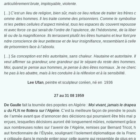
articulièrement brute, impitoyable, violente.
[…]
C’est un lieu de religion, bien sûr, mais ce lieu refuse de traiter les frères c
omme des hommes. Il les traite comme des prisonniers. Comme le symbolise
nt les petites cellules d’aspect minéral, tous les espaces du couvent repousse
nt avec force ce qui serait de l’ordre de l’opulence, de l’hédonisme, de la liber
té ou de la magnificence. Ils terrassent plutôt les êtres humains et leur font pre
ndre conscience de leur petitesse et de leur insignifiance, ressemblant à celle
de prisonniers face à l’absolu.
[…]
Sa conception est très autoritaire, sans chaleur. Hautaine et autoritaire. Il
veut affirmer sa grandeur, une grandeur qui le sépare du reste des hommes.
Moi, quand je pense aux hommes, je pense à des êtres normaux. Je ne cherc
he pas à les abattre, mais à les conduire à la réflexion et à la sensibilité.
Lee Ufan
, peintre et sculpteur coréen, né en 1936
27 au 31 08 1959
De Gaulle
fait la tournée des popotes en Algérie :
Moi vivant, jamais le drapea
u du FLN ne flottera sur l’Algérie.
C’est la meilleure façon de prendre le pouls
de l’armée avant que d’annoncer des décisions qui pourraient être très mal p
erçues, lesquelles décisions auront été longuement mûries, notamment grâce
aux nombreuses notes sur l’avenir de l’Algérie, remises par Bernard Tricot, h
aut fonctionnaire de l’Élysée, soulignant l’isolement diplomatique de la Franc
e critiquée dans le monde entier pour cette guerre qui ressemble de plus en p