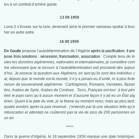
lus à un combat d’arrière garde.
13 09 1959
Luna-2 s’écrase sur la lune, devenant ainsi le premier vaisseau spatial à touc
her un autre astre.
16 09 1959
De Gaulle
propose l’autodétermination de l’Algérie
après la pacification
. Il pro
pose trois solutions : sécession, francisation, association
:
Compte tenu de to
utes les données algériennes, nationales et internationales,
j
e considère com
me nécessaire que le recours à l’autodétermination soit proclamé
dès aujour
d’hui. Je poserai la question aux Algériens, en tant qu’ils sont des individus c
ar, depuis que le monde est le monde, il n’y a jamais eu d’unité, ni à plus forte
raison de souveraineté algérienne : Carthaginois, Romains, Vandales, Byzan
tins, Arabes de Syrie, Arabes de Cordoue, Turcs, Français ont tour à tour pén
étré le pays sans qu’à aucun moment et d’aucune façon il y ait eu un État alg
érien. Quant à la date du vote, je la fixerai au moment venu, mais au plus tard,
quatre années après la paix revenue : j’entends par là une situation telle qu’e
mbuscades et attentats ne coûteront pas la vie de plus de 200 personnes en
un an.
*****
Dans la guerre d’Algérie, le 16 septembre 1959 marque une date historique.