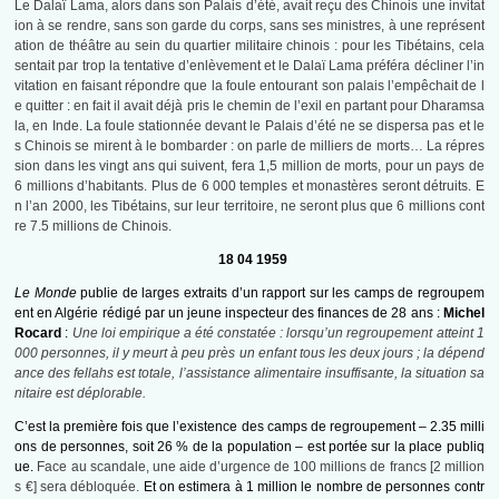
Le Dalaï Lama, alors dans son Palais d’été, avait reçu des Chinois une invitat
ion à se rendre, sans son garde du corps, sans ses ministres, à une représent
ation de théâtre au sein du quartier militaire chinois : pour les Tibétains, cela
sentait par trop la tentative d’enlèvement et le Dalaï Lama préféra décliner l’in
vitation en faisant répondre que la foule entourant son palais l’empêchait de l
e quitter : en fait il avait déjà pris le chemin de l’exil en partant pour Dharamsa
la, en Inde. La foule stationnée devant le Palais d’été ne se dispersa pas et le
s Chinois se mirent à le bombarder : on parle de milliers de morts… La répres
sion dans les vingt ans qui suivent, fera 1,5 million de morts, pour un pays de
6 millions d’habitants. Plus de 6 000 temples et monastères seront détruits. E
n l’an 2000, les Tibétains, sur leur territoire, ne seront plus que 6 millions cont
re 7.5 millions de Chinois.
18 04 1959
Le Monde
publie de larges extraits d’un rapport sur les camps de regroupem
ent en Algérie rédigé par un jeune inspecteur des finances de 28 ans :
Michel
Rocard
:
Une loi empirique a été constatée : lorsqu’un regroupement atteint 1
000 personnes, il y meurt à peu près un enfant tous les deux jours ; la dépend
ance des fellahs est totale, l’assistance alimentaire insuffisante, la situation sa
nitaire est déplorable.
C’est la première fois que l’existence des camps de regroupement – 2.35 milli
ons de personnes, soit 26 % de la population – est portée sur la place publiq
ue.
Face au scandale, une aide d’urgence de 100 millions de francs [2 million
s €] sera débloquée.
Et on estimera à 1 million le nombre de personnes contr