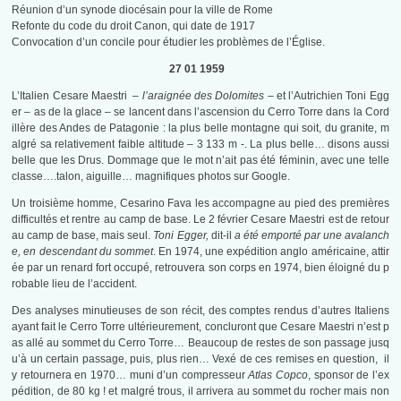
Réunion d’un synode diocésain pour la ville de Rome
Refonte du code du droit Canon, qui date de 1917
Convocation d’un concile pour étudier les problèmes de l’Église.
27 01 1959
L’Italien Cesare Maestri –
l’araignée des Dolomites –
et l’Autrichien Toni Egg
er – as de la glace – se lancent dans l’ascension du Cerro Torre dans la Cord
illère des Andes de Patagonie : la plus belle montagne qui soit, du granite, m
algré sa relativement faible altitude – 3 133 m -. La plus belle… disons aussi
belle que les Drus. Dommage que le mot n’ait pas été féminin, avec une telle
classe….talon, aiguille… magnifiques photos sur Google.
Un troisième homme, Cesarino Fava les accompagne au pied des premières
difficultés et rentre au camp de base. Le 2 février Cesare Maestri est de retour
au camp de base, mais seul.
Toni Egger,
dit-il
a été emporté par une avalanch
e, en descendant du sommet
. En 1974, une expédition anglo américaine, attir
ée par un renard fort occupé, retrouvera son corps en 1974, bien éloigné du p
robable lieu de l’accident.
Des analyses minutieuses de son récit, des comptes rendus d’autres Italiens
ayant fait le Cerro Torre ultérieurement, concluront que Cesare Maestri n’est p
as allé au sommet du Cerro Torre… Beaucoup de restes de son passage jusq
u’à un certain passage, puis, plus rien… Vexé de ces remises en question, il
y retournera en 1970… muni d’un compresseur
Atlas Copco
, sponsor de l’ex
pédition, de 80 kg ! et malgré trous, il arrivera au sommet du rocher mais non