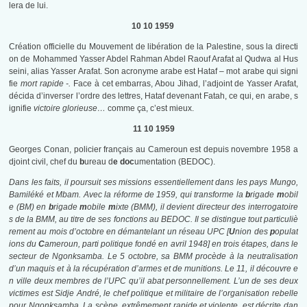
lera de lui.
10 10 1959
Création officielle du Mouvement de libération de la Palestine, sous la directi
on de Mohammed Yasser Abdel Rahman Abdel Raouf Arafat al Qudwa al Hus
seini, alias Yasser Arafat. Son acronyme arabe est Hataf – mot arabe qui signi
fie
mort rapide -.
Face à cet embarras, Abou Jihad, l’adjoint de Yasser Arafat,
décida d’inverser l’ordre des lettres, Hataf devenant Fatah, ce qui, en arabe, s
ignifie
victoire glorieuse…
comme ça, c’est mieux.
11 10 1959
Georges Conan, policier français au Cameroun est depuis novembre 1958 a
djoint civil, chef du
b
ureau d
e doc
umentation (BEDOC).
Dans les faits, il poursuit ses missions essentiellement dans les pays Mungo,
Bamiléké et Mbam. Avec la réforme de 1959, qui transforme la
b
rigade
m
obil
e (BM) en
b
rigade
m
obile
m
ixte (BMM), il devient directeur des interrogatoire
s de la BMM, au titre de ses fonctions au BEDOC. Il se distingue tout particuliè
rement au mois d’octobre en démantelant un réseau UPC [
U
nion des
p
opulat
ions du
C
ameroun, parti politique fondé en avril 1948] en trois étapes, dans le
secteur de Ngonksamba. Le 5 octobre, sa BMM procède à la neutralisation
d’un maquis et à la récupération d’armes et de munitions. Le 11, il découvre e
n ville deux membres de l’UPC qu’il abat personnellement. L’un de ses deux
victimes est Sidje André, le chef politique et militaire de l’organisation rebelle
pour Ngonksamba. La scène, extrêmement rapide et violente, est décrite dan