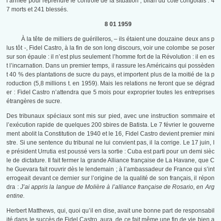
l’armée pour reprendre le contrôle de la situation ; bilan du coté congolais : 4
7 morts et 241 blessés.
8 01 1959
À la tête de milliers de guérilleros, – ils étaient une douzaine deux ans p
lus tôt -, Fidel Castro, à la fin de son long discours, voir une colombe se poser
sur son épaule : il n’est plus seulement l’homme fort de la Révolution : il en es
t l’incarnation. Dans un premier temps, il rassure les Américains qui possèden
t 40 % des plantations de sucre du pays, et importent plus de la moitié de la p
roduction (5,8 millions t. en 1959). Mais les relations ne feront que se dégrad
er : Fidel Castro n’attendra que 5 mois pour exproprier toutes les entreprises
étrangères de sucre.
Des tribunaux spéciaux sont mis sur pied, avec une instruction sommaire et
l’exécution rapide de quelques 200 sbires de Batista. Le 7 février le gouverne
ment abolit la Constitution de 1940 et le 16, Fidel Castro devient premier mini
stre. Si une sentence du tribunal ne lui convient pas, il la corrige. Le 17 juin, l
e président Urrutia est poussé vers la sortie : Cuba est parti pour un demi sièc
le de dictature. Il fait fermer la grande Alliance française de La Havane, que C
he Guevara fait rouvrir dès le lendemain ; à l’ambassadeur de France qui s’int
errogeait devant ce dernier sur l’origine de la qualité de son français, il répon
dra :
J’ai appris la langue de Molière à l’alliance française de Rosario, en Arg
entine.
Herbert Matthews, qui, quoi qu’il en dise, avait une bonne part de responsabil
ité dans le succès de Fidel Castro, aura, de ce fait même une fin de vie bien a