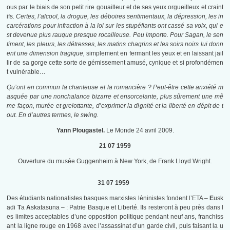
ous par le biais de son petit rire gouailleur et de ses yeux orgueilleux et craint
ifs
. Certes, l’alcool, la drogue, les déboires sentimentaux, la dépression, les in
carcérations pour infraction à la loi sur les stupéfiants ont cassé sa voix, qui e
st devenue plus rauque presque rocailleuse. Peu importe. Pour Sagan, le sen
timent, les pleurs, les détresses, les matins chagrins et les soirs noirs lui donn
ent une dimension tragique,
simplement en fermant les yeux et en laissant jail
lir de sa gorge cette sorte de gémissement amusé, cynique et si profondémen
t vulnérable
…
Qu’ont en commun la chanteuse et la romancière ? Peut-être cette anxiété m
asquée par une nonchalance bizarre et ensorcelante, plus sûrement une mê
me façon, murée et grelottante, d’exprimer la dignité et la liberté en dépit de t
out. En d’autres termes, le swing.
Yann Plougastel.
Le Monde 24 avril 2009.
21 07 1959
Ouverture du musée Guggenheim à New York, de Frank Lloyd Wright.
31 07 1959
Des étudiants nationalistes basques marxistes léninistes fondent l’ETA –
E
usk
adi
T
a
A
skatasuna – : Patrie Basque et Liberté. Ils resteront à peu près dans l
es limites acceptables d’une opposition politique pendant neuf ans, franchiss
ant la ligne rouge en 1968 avec l’assassinat d’un garde civil, puis faisant la u