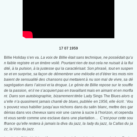
17 07 1959
Billie Holiday s’en va.
La voix de Billie était sans technique, ne possédait qu’u
n faible registre et un timbre voilé. Pourtant rien de tout cela ne nuisait à la flui
dité, à la pulsion, à la justesse qui la caractérisait. Son phrasé, tout en suspen
se et en surprise, sa façon de démembrer une mélodie et d’étirer les mots nim
baient de sensualité des chansons qui mettaient à nu son mal de vivre, sa dé
sagrégation dans l’alcool et la drogue. Le génie de Billie repose sur le souffle
de la passion, et il ne s’acquiert pas en travaillant mais en aimant et en morfla
nt. Dans son autobiographie, bizarrement titrée
Lady Sings The Blues
alors q
u’elle n’a quasiment jamais chanté de blues, publiée en 1956, elle écrit :
Vou
s pouvez vous habiller jusqu’aux nichons dans du satin blanc, mettre des gar
dénias dans vos cheveux sans voir une canne à sucre à l’horizon, et cependa
nt vous sentir comme une esclave dans une plantation…
C’est pour cette sou
ffrance qu’elle restera à jamais la diva du jazz, la lady du jazz, la Callas du ja
zz, la Voix du jazz.