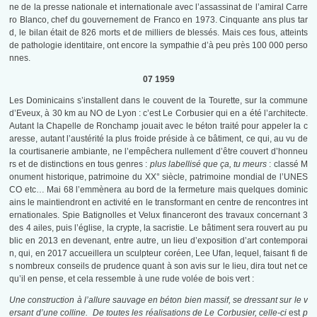
ne de la presse nationale et internationale avec l’assassinat de l’amiral Carre
ro Blanco, chef du gouvernement de Franco en 1973. Cinquante ans plus tar
d, le bilan était de 826 morts et de milliers de blessés. Mais ces fous, atteints
de pathologie identitaire, ont encore la sympathie d’à peu près 100 000 perso
nnes.
07 1959
Les Dominicains s’installent dans le couvent de la Tourette, sur la commune
d’Eveux, à 30 km au NO de Lyon : c’est Le Corbusier qui en a été l’architecte.
Autant la Chapelle de Ronchamp jouait avec le béton traité pour appeler la c
aresse, autant l’austérité la plus froide préside à ce bâtiment, ce qui, au vu de
la courtisanerie ambiante, ne l’empêchera nullement d’être couvert d’honneu
rs et de distinctions en tous genres :
plus labellisé que ça, tu meurs
: classé M
onument historique, patrimoine du XX° siècle, patrimoine mondial de l’UNES
CO etc… Mai 68 l’emmènera au bord de la fermeture mais quelques dominic
ains le maintiendront en activité en le transformant en centre de rencontres int
ernationales. Spie Batignolles et Velux financeront des travaux concernant 3
des 4 ailes, puis l’église, la crypte, la sacristie. Le bâtiment sera rouvert au pu
blic en 2013 en devenant, entre autre, un lieu d’exposition d’art contemporai
n, qui, en 2017 accueillera un sculpteur coréen, Lee Ufan, lequel, faisant fi de
s nombreux conseils de prudence quant à son avis sur le lieu, dira tout net ce
qu’il en pense, et cela ressemble à une rude volée de bois vert :
Une construction à l’allure sauvage en béton bien massif, se dressant sur le v
ersant d’une colline.
De toutes les réalisations de Le Corbusier, celle-ci
est
p