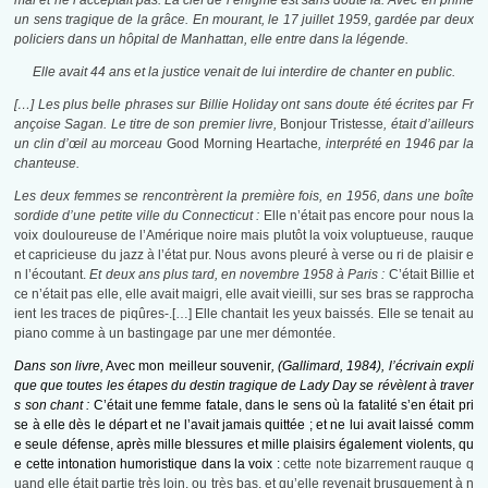
mal et ne l’acceptait pas. La clef de l’énigme est sans doute là. Avec en prime
un sens tragique de la grâce. En mourant, le 17 juillet 1959, gardée par deux
policiers dans un hôpital de Manhattan, elle entre dans la légende.
Elle avait 44 ans et la justice venait de lui interdire de chanter en public.
[…] Les plus belle phrases sur Billie Holiday ont sans doute été écrites par Fr
ançoise Sagan. Le titre de son premier livre,
Bonjour Tristesse
, était d’ailleurs
un clin d’œil au morceau
Good Morning Heartache
, interprété en 1946 par la
chanteuse.
Les deux femmes se rencontrèrent la première fois, en 1956, dans une boîte
sordide d’une petite ville du Connecticut :
Elle n’était pas encore pour nous la
voix douloureuse de l’Amérique noire mais plutôt la voix voluptueuse, rauque
et capricieuse du jazz à l’état pur. Nous avons pleuré à verse ou ri de plaisir e
n l’écoutant.
Et deux ans plus tard, en novembre 1958 à Paris :
C’était Billie et
ce n’était pas elle, elle avait maigri, elle avait vieilli, sur ses bras se rapprocha
ient les traces de piqûres-.[…] Elle chantait les yeux baissés. Elle se tenait au
piano comme à un bastingage par une mer démontée.
Dans son livre,
Avec mon meilleur souvenir
, (Gallimard, 1984), l’écrivain expli
que que toutes les étapes du destin tragique de Lady Day se révèlent à traver
s son chant :
C’était une femme fatale, dans le sens où la fatalité s’en était pri
se à elle dès le départ et ne l’avait jamais quittée ; et ne lui avait laissé comm
e seule défense, après mille blessures et mille plaisirs également violents, qu
e cette intonation humoristique dans la voix :
cette note bizarrement rauque q
uand elle était partie très loin, ou très bas, et qu’elle revenait brusquement à n