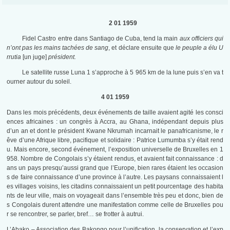
2 01 1959
Fidel Castro entre dans Santiago de Cuba, tend la main
aux officiers qui
n’ont pas les mains tachées de sang
, et déclare ensuite que
le peuple a élu U
rrutia
[un juge]
président.
Le satellite russe Luna 1 s’approche à 5 965 km de la lune puis s’en va t
ourner autour du soleil.
4 01 1959
Dans les mois précédents, deux événements de taille avaient agité les consci
ences africaines : un congrès à Accra, au Ghana, indépendant depuis plus
d’un an et dont le président Kwane Nkrumah incarnait le panafricanisme, le r
êve d’une Afrique libre, pacifique et solidaire : Patrice Lumumba s’y était rend
u. Mais encore, second événement, l’exposition universelle de Bruxelles en 1
958. Nombre de Congolais s’y étaient rendus, et avaient fait connaissance : d
ans un pays presqu’aussi grand que l’Europe, bien rares étaient les occasion
s de faire connaissance d’une province à l’autre. Les paysans connaissaient l
es villages voisins, les citadins connaissaient un petit pourcentage des habita
nts de leur ville, mais on voyageait dans l’ensemble très peu et donc, bien de
s Congolais durent attendre une manifestation comme celle de Bruxelles pou
r se rencontrer, se parler, bref… se frotter à autrui.
L’Abako – Association des Bakongo pour l’unification, la conservation et l’exp