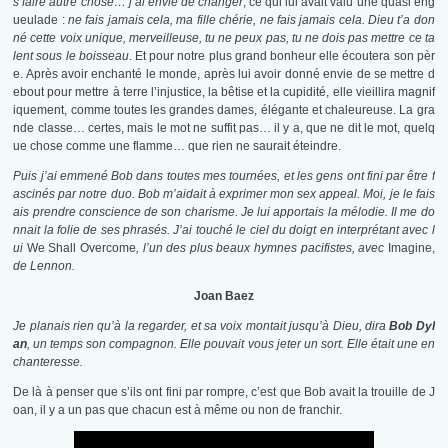
s faire autre chose… j’ai envie de changer
, ce qui lui avait valu une quasi eng
ueulade :
ne fais jamais cela, ma fille chérie, ne fais jamais cela. Dieu t’a don
né cette voix unique, merveilleuse, tu ne peux pas, tu ne dois pas mettre ce ta
lent sous le boisseau
. Et pour notre plus grand bonheur elle écoutera son pèr
e. Après avoir enchanté le monde, après lui avoir donné envie de se mettre d
ebout pour mettre à terre l’injustice, la bêtise et la cupidité, elle vieillira magnif
iquement, comme toutes les grandes dames, élégante et chaleureuse. La gra
nde classe… certes, mais le mot ne suffit pas… il y a, que ne dit le mot, quelq
ue chose comme une flamme… que rien ne saurait éteindre.
Puis j’ai emmené Bob dans toutes mes tournées, et les gens ont fini par être f
ascinés par notre duo. Bob m’aidait à exprimer mon sex appeal. Moi, je le fais
ais prendre conscience de son charisme. Je lui apportais la mélodie. Il me do
nnait la folie de ses phrasés. J’ai touché le ciel du doigt en interprétant avec l
ui
We Shall Overcome
, l’un des plus beaux hymnes pacifistes, avec
Imagine,
de Lennon.
Joan Baez
Je planais rien qu’à la regarder, et sa voix montait jusqu’à Dieu, dira
Bob Dyl
an
, un temps son compagnon. Elle pouvait vous jeter un sort. Elle était une en
chanteresse.
De là à penser que s’ils ont fini par rompre, c’est que Bob avait la trouille de J
oan, il y a un pas que chacun est à même ou non de franchir.