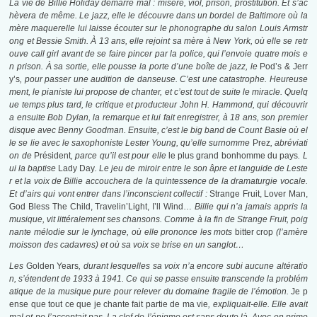
La vie de Billie Holiday démarre mal : misère, viol, prison, prostitution. Et s’ac
hèvera de même. Le jazz, elle le découvre dans un bordel de Baltimore où la
mère maquerelle lui laisse écouter sur le phonographe du salon Louis Armstr
ong et Bessie Smith. À 13 ans, elle rejoint sa mère à New York, où elle se retr
ouve call girl avant de se faire pincer par la police, qui l’envoie quatre mois e
n prison. À sa sortie, elle pousse la porte d’une boîte de jazz, le
Pod’s & Jerr
y’s
, pour passer une audition de danseuse. C’est une catastrophe. Heureuse
ment, le pianiste lui propose de chanter, et c’est tout de suite le miracle. Quelq
ue temps plus tard, le critique et producteur John H. Hammond, qui découvrir
a ensuite Bob Dylan, la remarque et lui fait enregistrer, à 18 ans, son premier
disque avec Benny Goodman. Ensuite, c’est le big band de Count Basie où el
le se lie avec le saxophoniste Lester Young, qu’elle surnomme
Prez
, abréviati
on de
Président
, parce qu’il est pour elle
le plus grand bonhomme du pays
. L
ui la baptise
Lady Day
. Le jeu de miroir entre le son âpre et languide de Leste
r et la voix de Billie accouchera de la quintessence de la dramaturgie vocale.
Et d’airs qui vont entrer dans l’inconscient collectif :
Strange Fruit, Lover Man,
God Bless The Child, Travelin’Light, I’ll Wind…
Billie qui n’a jamais appris la
musique, vit littéralement ses chansons. Comme à la fin de Strange Fruit, poig
nante mélodie sur le lynchage, où elle prononce les mots
bitter crop
(l’amère
moisson des cadavres) et où sa voix se brise en un sanglot…
Les
Golden Years
, durant lesquelles sa voix n’a encore subi aucune altératio
n, s’étendent de 1933 à 1941. Ce qui se passe ensuite transcende la problém
atique de la musique pure pour relever du domaine fragile de l’émotion.
Je p
ense que tout ce que je chante fait partie de ma vie
, expliquait-elle. Elle avait