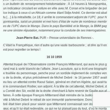
s un bulletin de renseignement hebdomadaire :
À 14 heures à Nkongsamba,
un indicateur circulant en voiture en ville avec M. Conan et le brigadier de pol
ice indique à ceux-ci un Africain comme étant Sidje André. Ce dernier est abat
tu […] à la mitraillette.
Le 18, il arrête le commandant adjoint de l’UPC pour N
gonksamba, saisit un pistolet et met hors d’état de nuire de nombreux membr
es de l’UPC dans le Mungo. Dans le pays Bamiléké et le Mungo, la BMM gag
ne une sinistre réputation, notamment pour la conduite de ses interrogatoires.
Jean-Pierre Bat.
PUR – Presse universitaire de Rennes -.
C’était la Françafrique, rien d’autre qu’une vaste barbouzerie ; et dire qu’il en
est pour regretter ce temps !
16 10 1959
Attentat truqué de l’Observatoire contre François Mitterrand, qui aura le plus g
rand mal à sortir blanchi de l’affaire. Jean Lacouture, qui a écrit une biographi
e fouillée du personnage, penche pour un sordide règlement de comptes ven
u de la droite, et plus précisément de Michel Debré : le 16 janvier 1957 avait
eu lieu un attentat contre Raoul Salan, général en chef en Algérie, qui avait tu
é le commandant Rodier, son adjoint. À la tête de cet attentat, Michel Debré, d
u
Comité des Six,
excité de la droite cherchant à faire revenir de Gaulle aux af
faires. À cette époque François Mitterrand était ministre de la Justice et avait é
vité à Michel Debré le retrait de son immunité parlementaire. Donc Michel De
bré était bien placé pour savoir que Mitterrand connaissait son dossier par c
œur, et qu’il lui était redevable, ce qui ne lui plaisait pas du tout, d’où le monta