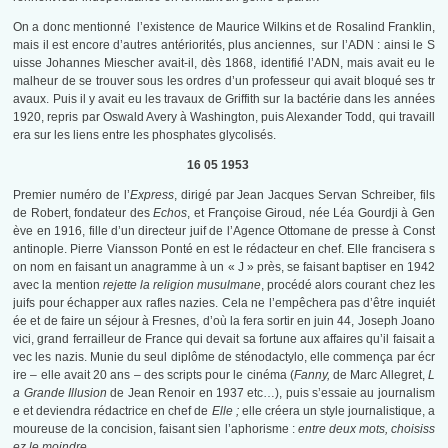
On a donc mentionné l’existence de Maurice Wilkins et de Rosalind Franklin,
mais il est encore d’autres antériorités, plus anciennes, sur l’ADN : ainsi le S
uisse Johannes Miescher avait-il, dès 1868, identifié l’ADN, mais avait eu le
malheur de se trouver sous les ordres d’un professeur qui avait bloqué ses tr
avaux. Puis il y avait eu les travaux de Griffith sur la bactérie dans les années
1920, repris par Oswald Avery à Washington, puis Alexander Todd, qui travaill
era sur les liens entre les phosphates glycolisés.
16 05 1953
Premier numéro de l’
Express
, dirigé par Jean Jacques Servan Schreiber, fils
de Robert, fondateur des
Echos
, et Françoise Giroud, née Léa Gourdji à Gen
ève en 1916, fille d’un directeur juif de l’Agence Ottomane de presse à Const
antinople. Pierre Viansson Ponté en est le rédacteur en chef. Elle francisera s
on nom en faisant un anagramme à un « J » près, se faisant baptiser en 1942
avec la mention
rejette la religion musulmane
, procédé alors courant chez les
juifs pour échapper aux rafles nazies. Cela ne l’empêchera pas d’être inquiét
ée et de faire un séjour à Fresnes, d’où la fera sortir en juin 44, Joseph Joano
vici, grand ferrailleur de France qui devait sa fortune aux affaires qu’il faisait a
vec les nazis. Munie du seul diplôme de sténodactylo, elle commença par écr
ire – elle avait 20 ans – des scripts pour le cinéma (
Fanny,
de Marc Allegret,
L
a Grande Illusion
de Jean Renoir en 1937 etc…), puis s’essaie au journalism
e et deviendra rédactrice en chef de
Elle ;
elle créera un style journalistique, a
moureuse de la concision, faisant sien l’aphorisme :
entre deux mots, choisiss
ez le moindre.