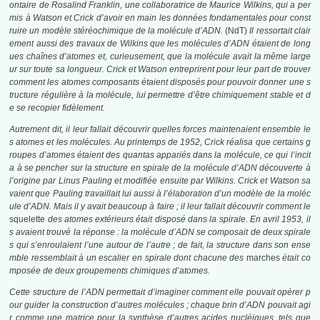
ontaire de Rosalind Franklin, une collaboratrice de Maurice Wilkins, qui a per
mis à Watson et Crick d’avoir en main les données fondamentales pour const
ruire un modèle stéréochimique de la molécule d’ADN.
(NdT)
Il ressortait clair
ement aussi des travaux de Wilkins que les molécules d’ADN étaient de long
ues chaînes d’atomes et, curieusement, que la molécule avait la même large
ur sur toute sa longueur. Crick et Watson entreprirent pour leur part de trouver
comment les atomes composants étaient disposés pour pouvoir donner une s
tructure régulière à la molécule, lui permettre d’être chimiquement stable et d
e se recopier fidèlement.
Autrement dit, il leur fallait découvrir quelles forces maintenaient ensemble le
s atomes et les molécules. Au printemps de 1952, Crick réalisa que certains g
roupes d’atomes étaient des quantas
appariés dans la molécule, ce qui l’incit
a à se pencher sur la structure en spirale de la molécule d’ADN découverte à
l’origine par Linus Pauling et modifiée ensuite par Wilkins. Crick et Watson sa
vaient que Pauling travaillait lui aussi à l’élaboration d’un modèle de la moléc
ule d’ADN. Mais il y avait beaucoup à faire ; il leur fallait découvrir comment le
squelette
des atomes extérieurs était disposé dans la spirale. En avril 1953, il
s avaient trouvé la réponse : la molécule d’ADN se composait de deux spirale
s qui s’enroulaient l’une autour de l’autre ; de fait, la structure dans son ense
mble ressemblait à un escalier en spirale dont chacune des
marches
était co
mposée de deux groupements chimiques d’atomes.
Cette structure de l’ADN permettait d’imaginer comment elle pouvait opérer p
our guider la construction d’autres molécules ; chaque brin d’ADN pouvait agi
r comme une matrice pour la synthèse d’autres acides nucléiques, tels que