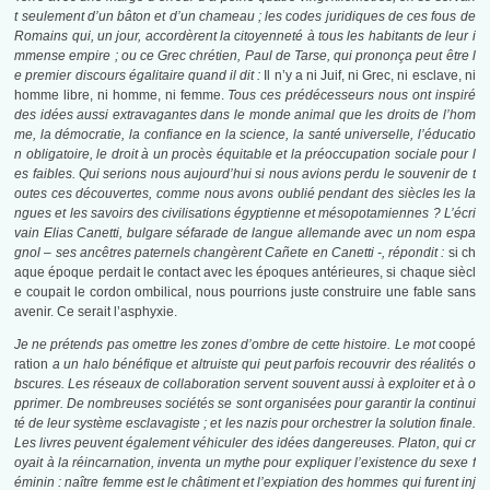
t seulement d’un bâton et d’un chameau ; les codes juridiques de ces fous de
Romains qui, un jour, accordèrent la citoyenneté à tous les habitants de leur i
mmense empire ; ou ce Grec chrétien, Paul de Tarse, qui prononça peut être l
e premier discours égalitaire quand il dit :
Il n’y a ni Juif, ni Grec, ni esclave, ni
homme libre, ni homme, ni femme.
Tous ces prédécesseurs nous ont inspiré
des idées aussi extravagantes dans le monde animal que les droits de l’hom
me, la démocratie, la confiance en la science, la santé universelle, l’éducatio
n obligatoire, le droit à un procès équitable et la préoccupation sociale pour l
es faibles. Qui serions nous aujourd’hui si nous avions perdu le souvenir de t
outes ces découvertes, comme nous avons oublié pendant des siècles les la
ngues et les savoirs des civilisations égyptienne et mésopotamiennes ? L’écri
vain Elias Canetti, bulgare séfarade de langue allemande avec un nom espa
gnol – ses ancêtres paternels changèrent Cañete en Canetti -, répondit :
si ch
aque époque perdait le contact avec les époques antérieures, si chaque siècl
e coupait le cordon ombilical, nous pourrions juste construire une fable sans
avenir. Ce serait l’asphyxie.
Je ne prétends pas omettre les zones d’ombre de cette histoire. Le mot
coopé
ration
a un halo bénéfique et altruiste qui peut parfois recouvrir des réalités o
bscures. Les réseaux de collaboration servent souvent aussi à exploiter et à o
pprimer. De nombreuses sociétés se sont organisées pour garantir la continui
té de leur système esclavagiste ; et les nazis pour orchestrer la solution finale.
Les livres peuvent également véhiculer des idées dangereuses. Platon, qui cr
oyait à la réincarnation, inventa un mythe pour expliquer l’existence du sexe f
éminin : naître femme est le châtiment et l’expiation des hommes qui furent inj