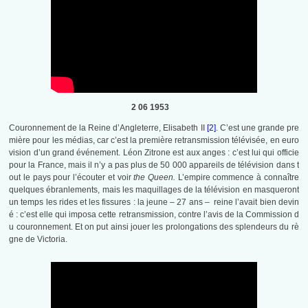
2 06 1953
Couronnement de la Reine d’Angleterre, Elisabeth II
[2]
. C’est une grande pre
mière pour les médias, car c’est la première retransmission télévisée, en euro
vision d’un grand événement. Léon Zitrone est aux anges : c’est lui qui officie
pour la France, mais il n’y a pas plus de 50 000 appareils de télévision dans t
out le pays pour l’écouter et voir
the Queen.
L’empire commence à connaître
quelques ébranlements, mais les maquillages de la télévision en masqueront
un temps les rides et les fissures : la jeune – 27 ans – reine l’avait bien devin
é : c’est elle qui imposa cette retransmission, contre l’avis de la Commission d
u couronnement. Et on put ainsi jouer les prolongations des splendeurs du rè
gne de Victoria.