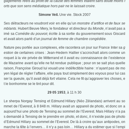
gagements réels au profit de la cause des femmes étaient sans doute moins f
orts que son sens médiatique hors pair ne le laissait croire.
Simone Veil.
Une vie. Stock 2007
Ses détracteurs ne voudront voir en elle qu’un
monstre d’artifice et de faux se
mblants.
Hubert Beuve Mery, le fondateur et directeur du
Monde
, n’avait pas a
imé sa
Comédie du pouvoir,
écrite à sa sortie du gouvernement sous Giscard
et avait alors parlé d’un
journal de femme de chambre congédiée.
Nature peu portée aux complexes, elle racontera un jour sur France Inter sa
g
estion
de certaines crises : Jean-Hedern Hallier s’accrochait alors comme un
roquet à la vie privée de Mitterrand et il avait eu connaissance de l’existence
de Mazarine avant qu’elle ne fut rendue publique ; pour on se sait plus quelle
raison, Françoise Giroud lui vouait une indéfectible haine : n’ayant pas de mo
yen légal de régler l’affaire, elle paya tout simplement des voyous pour lui cas
ser la gueule, qu’il avait déjà fort vilaine. Cela ne fit qu’aggraver les choses, e
t le bonhomme se le tint pour dit.
29 05 1953
, à 11 h 30
Le sherpa Norgay Tensing et Edmund Hillary (Néo Zélandais) arrivent au so
mmet de l’Everest, à 8 848 m. Hillary avait un appareil de photo, et donc on a
aujourd’hui une photo de Tensing au sommet de l’Everest. Mais Hillary n’a pa
s demandé à Tensing de le prendre en photo, et donc, il n’existe pas de photo
d’Edmund Hillary au sommet de l’Everest. De là à croire qu’aux antipodes, on
marche la tête à l’envers… il n’y a pas loin… Hillary a du estimer que si l’empi