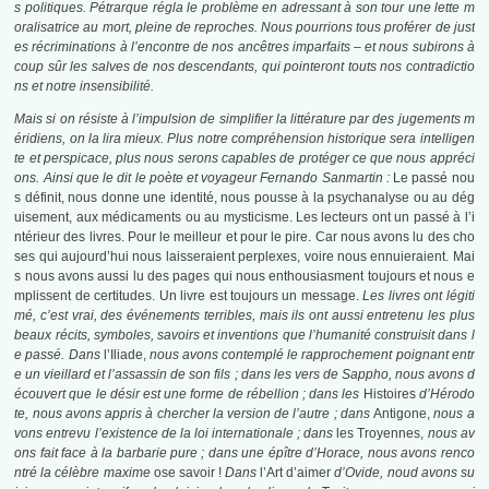
s politiques. Pétrarque régla le problème en adressant à son tour une lette m
oralisatrice au mort, pleine de reproches. Nous pourrions tous proférer de just
es récriminations à l’encontre de nos ancêtres imparfaits – et nous subirons à
coup sûr les salves de nos descendants, qui pointeront touts nos contradictio
ns et notre insensibilité.
Mais si on résiste à l’impulsion de simplifier la littérature par des jugements m
éridiens, on la lira mieux. Plus notre compréhension historique sera intelligen
te et perspicace, plus nous serons capables de protéger ce que nous appréci
ons. Ainsi que le dit le poète et voyageur Fernando Sanmartin :
Le passé nou
s définit, nous donne une identité, nous pousse à la psychanalyse ou au dég
uisement, aux médicaments ou au mysticisme. Les lecteurs ont un passé à l’i
ntérieur des livres. Pour le meilleur et pour le pire. Car nous avons lu des cho
ses qui aujourd’hui nous laisseraient perplexes, voire nous ennuieraient. Mai
s nous avons aussi lu des pages qui nous enthousiasment toujours et nous e
mplissent de certitudes. Un livre est toujours un message.
Les livres ont légiti
mé, c’est vrai, des événements terribles, mais ils ont aussi entretenu les plus
beaux récits, symboles, savoirs et inventions que l’humanité construisit dans l
e passé. Dans
l’Iliade,
nous avons contemplé le rapprochement poignant entr
e un vieillard et l’assassin de son fils ; dans les vers de Sappho, nous avons d
écouvert que le désir est une forme de rébellion ; dans les
Histoires
d’Hérodo
te, nous avons appris à chercher la version de l’autre ; dans
Antigone,
nous a
vons entrevu l’existence de la loi internationale ; dans
les Troyennes,
nous av
ons fait face à la barbarie pure ; dans une épître d’Horace, nous avons renco
ntré la célèbre maxime
ose savoir !
Dans
l’Art d’aimer
d’Ovide, noud avons su