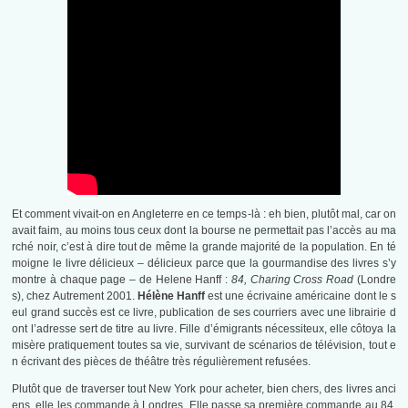
Et comment vivait-on en Angleterre en ce temps-là : eh bien, plutôt mal, car on
avait faim, au moins tous ceux dont la bourse ne permettait pas l’accès au ma
rché noir, c’est à dire tout de même la grande majorité de la population. En té
moigne le livre délicieux – délicieux parce que la gourmandise des livres s’y
montre à chaque page – de Helene Hanff :
84, Charing Cross Road
(Londre
s), chez Autrement 2001.
Hélène Hanff
est une écrivaine américaine dont le s
eul grand succès est ce livre, publication de ses courriers avec une librairie d
ont l’adresse sert de titre au livre. Fille d’émigrants nécessiteux, elle côtoya la
misère pratiquement toutes sa vie, survivant de scénarios de télévision, tout e
n écrivant des pièces de théâtre très régulièrement refusées.
Plutôt que de traverser tout New York pour acheter, bien chers, des livres anci
ens, elle les commande à Londres. Elle passe sa première commande au 84,