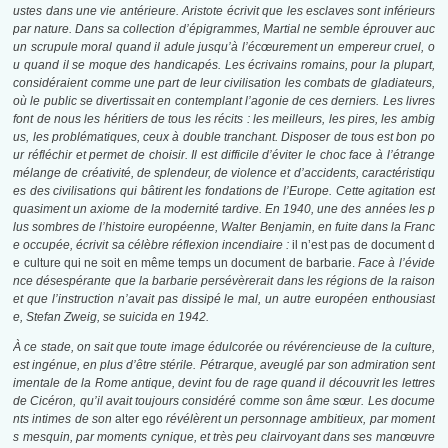
ustes dans une vie antérieure. Aristote écrivit que les esclaves sont inférieurs
par nature. Dans sa collection d’épigrammes, Martial ne semble éprouver auc
un scrupule moral quand il adule jusqu’à l’écœurement un empereur cruel, o
u quand il se moque des handicapés. Les écrivains romains, pour la plupart,
considéraient comme une part de leur civilisation les combats de gladiateurs,
où le public se divertissait en contemplant l’agonie de ces derniers. Les livres
font de nous les héritiers de tous les récits : les meilleurs, les pires, les ambig
us, les problématiques, ceux à double tranchant. Disposer de tous est bon po
ur réfléchir et permet de choisir. Il est difficile d’éviter le choc face à l’étrange
mélange de créativité, de splendeur, de violence et d’accidents, caractéristiqu
es des civilisations qui bâtirent les fondations de l’Europe. Cette agitation est
quasiment un axiome de la modernité tardive. En 1940, une des années les p
lus sombres de l’histoire européenne, Walter Benjamin, en fuite dans la Franc
e occupée, écrivit sa célèbre réflexion incendiaire :
il n’est pas de document d
e culture qui ne soit en même temps un document de barbarie.
Face à l’évide
nce désespérante que la barbarie persévèrerait dans les régions de la raison
et que l’instruction n’avait pas dissipé le mal, un autre européen enthousiast
e, Stefan Zweig, se suicida en 1942.
À ce stade, on sait que toute image édulcorée ou révérencieuse de la culture,
est ingénue, en plus d’être stérile. Pétrarque, aveuglé par son admiration sent
imentale de la Rome antique, devint fou de rage quand il découvrit les lettres
de Cicéron, qu’il avait toujours considéré comme son âme sœur. Les docume
nts intimes de son
alter ego
révélèrent un personnage ambitieux, par moment
s mesquin, par moments cynique, et très peu clairvoyant dans ses manœuvre