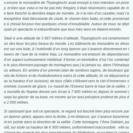
s encore le monastère de Thyangbochi avait envoyé à mon intention un pone
y, et bien que celui-ci ne fut pas très fringant, il était néanmoins capable de m
e faire franchir la dernière étape de montée. Je n’ai rien d’un cavalier, mais l’a
tmosphère était étincelante de clarté, le chemin bien battu, et cette promenad
e à cheval fut pour moi quelques chose d’inoubliable. Autour de nous se dépl
oyait un spectacle si extraordinaire que tous mes sens en étaient enivrés.
Situé
à une altitude de 3 867 mètres d’altitude, Thyangbochi est certainement
un des lieux les plus beaux du monde. Les bâtiments du monastère se dress
ent sur une bute, à l’extrémité d’un long éperon qui s’avance directement en t
ravers de l’axe de la rivière Imja. Le monastère est entouré de dépendances
d’un aspect curieusement médiéval. Il forme un belvédère d’où l’on contempl
e le plus étonnant paysage de montagnes que j’ai jamais vu, dans l’Himalaya
ou ailleurs. En arrière d’un premier plan de sombres sapins, de bouleaux gai
nés de lichens et de rhododendrons nains (à cette altitude, ils ne dépassent p
as la hauteur d’un buisson); de tous côtés s’élèvent vers le ciel d’immenses s
ommets couverts de glace. Le massif de l’Everest barre le haut de la vallée ; l
a muraille du Nuptse dresse son écran à 7 600 mètres et, depuis le sommet j
usqu’au glacier de sa base, ne montre qu’un seul précipice profond de plus d
e 2 000 mètres.
Si saisissant que soit ce spectacle, le regard est fasciné bien plus encore par
un éperon géant, apparu vers la droite, à mi-distance, qui s’avance bizarreme
nt en pointe dans la direction de la vallée. Cette montagne, l’Ama Dablam, pa
raît, sur toute sa hauteur de 6 900 mètres, uniformément inaccessible : elle su
rclasse les aspects les plus sensationnels du Matterhorn, et soutient la compa