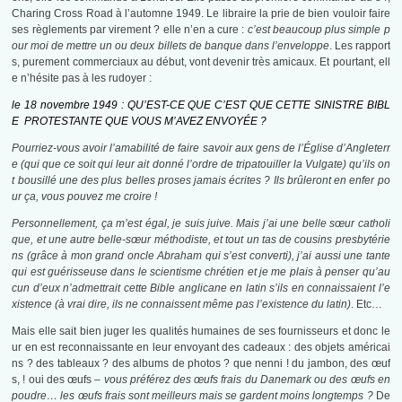
Charing Cross Road à l’automne 1949. Le libraire la prie de bien vouloir faire
ses règlements par virement ? elle n’en a cure :
c’est beaucoup plus simple p
our moi de mettre un ou deux billets de banque dans l’enveloppe
. Les rapport
s, purement commerciaux au début, vont devenir très amicaux. Et pourtant, ell
e n’hésite pas à les rudoyer :
le 18 novembre 1949 : QU’EST-CE QUE C’EST QUE CETTE SINISTRE BIBL
E PROTESTANTE QUE VOUS M’AVEZ ENVOYÉE ?
Pourriez-vous avoir l’amabilité de faire savoir aux gens de l’Église d’Angleterr
e (qui que ce soit qui leur ait donné l’ordre de tripatouiller la Vulgate) qu’ils on
t bousillé une des plus belles proses jamais écrites ? Ils brûleront en enfer po
ur ça, vous pouvez me croire !
Personnellement, ça m’est égal, je suis juive. Mais j’ai une belle sœur catholi
que, et une autre belle-sœur méthodiste, et tout un tas de cousins presbytérie
ns (grâce à mon grand oncle Abraham qui s’est converti), j’ai aussi une tante
qui est guérisseuse dans le scientisme chrétien et je me plais à penser qu’au
cun d’eux n’admettrait cette Bible anglicane en latin s’ils en connaissaient l’e
xistence (à vrai dire, ils ne connaissent même pas l’existence du latin)
. Etc…
Mais elle sait bien juger les qualités humaines de ses fournisseurs et donc le
ur en est reconnaissante en leur envoyant des cadeaux : des objets américai
ns ? des tableaux ? des albums de photos ? que nenni ! du jambon, des œuf
s, ! oui des œufs –
vous préférez des œufs frais du Danemark ou des œufs en
poudre… les œufs frais sont meilleurs mais se gardent moins longtemps ?
De