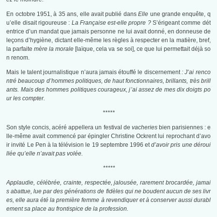
En octobre 1951, à 35 ans, elle avait publié dans
Elle
une grande enquête, q
u’elle disait rigoureuse :
La Française est-elle propre ?
S’érigeant comme dét
entrice d’un mandat que jamais personne ne lui avait donné, en donneuse de
leçons d’hygiène, dictant elle-même les règles à respecter en la matière, bref,
la parfaite
mère la morale
[laïque, cela va se soi], ce que lui permettait déjà so
n renom.
Mais le talent journalistique n’aura jamais étouffé le discernement
: J’ai renco
ntré beaucoup d’hommes politiques, de haut fonctionnaires, brillants, très brill
ants. Mais des hommes politiques courageux, j’ai assez de mes dix doigts po
ur les compter.
*****
Son style concis, acéré appellera un festival de
vacheries
bien parisiennes : e
lle-même avait commencé par épingler Christine Ockrent lui reprochant d’avo
ir invité Le Pen à la télévision le 19 septembre 1996 et
d’avoir pris une déroui
llée qu’elle n’avait pas volée.
*****
Applaudie, célébrée, crainte, respectée, jalousée, rarement brocardée, jamai
s abattue, lue par des générations de fidèles qui ne boudent aucun de ses livr
es, elle aura été la première femme à revendiquer et à conserver aussi durabl
ement sa place au frontispice de la profession.