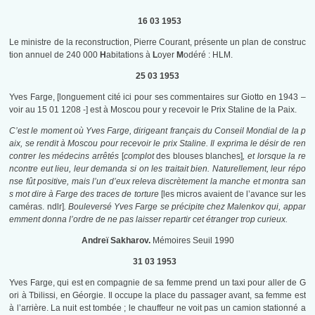
16 03 1953
Le ministre de la reconstruction, Pierre Courant, présente un plan de construc
tion annuel de 240 000
H
abitations à
L
oyer
M
odéré : HLM.
25 03 1953
Yves Farge, [longuement cité ici pour ses commentaires sur Giotto en 1943 –
voir au 15 01 1208 -] est à Moscou pour y recevoir le Prix Staline de la Paix.
C’est le moment où Yves Farge, dirigeant français du Conseil Mondial de la p
aix, se rendit à Moscou pour recevoir le prix Staline. Il exprima le désir de ren
contrer les médecins arrêtés
[
complot
des blouses blanches]
, et lorsque la re
ncontre eut lieu, leur demanda si on les traitait bien. Naturellement, leur répo
nse fût positive, mais l’un d’eux releva discrètement la manche et montra san
s mot dire à Farge des traces de torture
[les micros avaient de l’avance sur les
caméras. ndlr]
. Bouleversé Yves Farge se précipite chez Malenkov qui, appar
emment donna l’ordre de ne pas laisser repartir cet étranger trop curieux.
Andreï Sakharov.
Mémoires Seuil 1990
31 03 1953
Yves Farge, qui est en compagnie de sa femme prend un taxi pour aller de G
ori à Tbilissi, en Géorgie. Il occupe la place du passager avant, sa femme est
à l’arrière. La nuit est tombée ; le chauffeur ne voit pas un camion stationné a