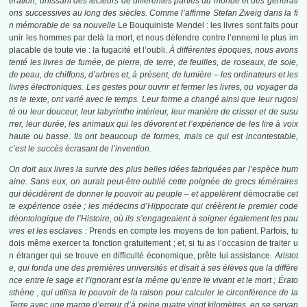
ération, unissant des lecteurs de différentes parties du monde et des générati
ons successives au long des siècles. Comme l’affirme Stefan Zweig dans la fi
n mémorable de sa nouvelle
Le Bouquiniste Mendel : les livres sont faits pour
unir les hommes par delà la mort, et nous défendre contre l’ennemi le plus im
placable de toute vie : la fugacité et l’oubli.
À différentes époques, nous avons
tenté les livres de fumée, de pierre, de terre, de feuilles, de roseaux, de soie,
de peau, de chiffons, d’arbres et, à présent, de lumière – les ordinateurs et les
livres électroniques. Les gestes pour ouvrir et fermer les livres, ou voyager da
ns le texte, ont varié avec le temps. Leur forme a changé ainsi que leur rugosi
té ou leur douceur, leur labyrinthe intérieur, leur manière de crisser et de susu
rrer, leur durée, les animaux qui les dévorent et l’expérience de les lire à voix
haute ou basse. Ils ont beaucoup de formes, mais ce qui est incontestable,
c’est le succès écrasant de l’invention.
On doit aux livres la survie des plus belles idées fabriquées par l’espèce hum
aine. Sans eux, on aurait peut-être oublié cette poignée de grecs téméraires
qui décidèrent de donner le pouvoir au peuple – et appelèrent
démocratie
cet
te expérience osée ; les médecins d’Hippocrate qui créèrent le premier code
déontologique de l’Histoire, où ils s’engageaient à soigner également les pau
vres et les esclaves :
Prends en compte les moyens de ton patient. Parfois, tu
dois même exercer ta fonction gratuitement ; et, si tu as l’occasion de traiter u
n étranger qui se trouve en difficulté économique, prête lui assistance.
Aristot
e, qui fonda une des premières universités et disait à ses élèves que la différe
nce entre le sage et l’ignorant est la même qu’entre le vivant et le mort ; Érato
sthène , qui utilisa le pouvoir de la raison pour calculer le circonférence de la
Terre avec une marge d’erreur d’à peine quatre vingt kilomètres, en se servan