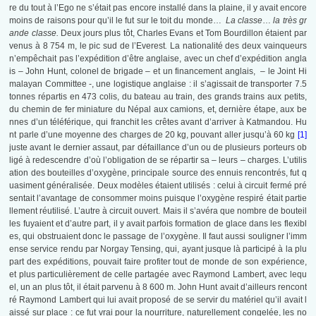
re du tout à l’Ego ne s’était pas encore installé dans la plaine, il y avait encore
moins de raisons pour qu’il le fut sur le toit du monde…
La classe
…
la très gr
ande classe.
Deux jours plus tôt, Charles Evans et Tom Bourdillon étaient par
venus à 8 754 m, le pic sud de l’Everest
.
La nationalité des deux vainqueurs
n’empêchait pas l’expédition d’être anglaise, avec un chef d’expédition angla
is – John Hunt, colonel de brigade – et un financement anglais, – le Joint Hi
malayan Committee -, une logistique anglaise : il s’agissait de transporter 7.5
tonnes répartis en 473 colis, du bateau au train, des grands trains aux petits,
du chemin de fer miniature du Népal aux camions, et, dernière étape, aux be
nnes d’un téléférique, qui franchit les crêtes avant d’arriver à Katmandou. Hu
nt parle d’une moyenne des charges de 20 kg, pouvant aller jusqu’à 60 kg
[1]
juste avant le dernier assaut, par défaillance d’un ou de plusieurs porteurs ob
ligé à redescendre d’où l’obligation de se répartir sa – leurs – charges. L’utilis
ation des bouteilles d’oxygène, principale source des ennuis rencontrés, fut q
uasiment généralisée. Deux modèles étaient utilisés : celui à circuit fermé pré
sentait l’avantage de consommer moins puisque l’oxygène respiré était partie
llement réutilisé. L’autre à circuit ouvert. Mais il s’avéra que nombre de bouteil
les fuyaient et d’autre part, il y avait parfois formation de glace dans les flexibl
es, qui obstruaient donc le passage de l’oxygène. Il faut aussi souligner l’imm
ense service rendu par Norgay Tensing, qui, ayant jusque là participé à la plu
part des expéditions, pouvait faire profiter tout de monde de son expérience,
et plus particulièrement de celle partagée avec Raymond Lambert, avec lequ
el, un an plus tôt, il était parvenu à 8 600 m. John Hunt avait d’ailleurs rencont
ré Raymond Lambert qui lui avait proposé de se servir du matériel qu’il avait l
aissé sur place : ce fut vrai pour la nourriture, naturellement congelée, les no