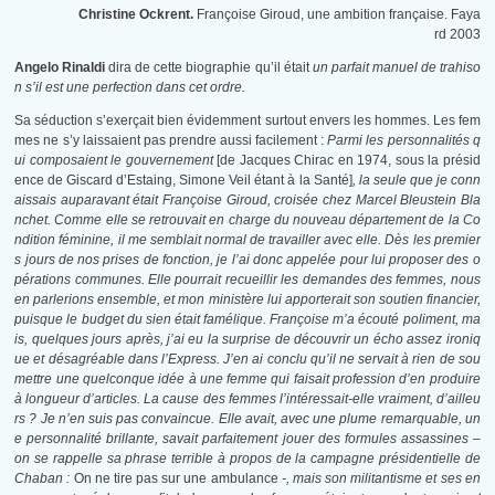
Christine Ockrent.
Françoise Giroud, une ambition française. Faya
rd 2003
Angelo Rinaldi
dira de cette biographie qu’il était
un parfait manuel de trahiso
n s’il est une perfection dans cet ordre.
Sa séduction s’exerçait bien évidemment surtout envers les hommes. Les fem
mes ne s’y laissaient pas prendre aussi facilement :
Parmi les personnalités q
ui composaient le gouvernement
[de Jacques Chirac en 1974, sous la présid
ence de Giscard d’Estaing, Simone Veil étant à la Santé]
, la seule que je conn
aissais auparavant était Françoise Giroud, croisée chez Marcel Bleustein Bla
nchet. Comme elle se retrouvait en charge du nouveau département de la Co
ndition féminine, il me semblait normal de travailler avec elle. Dès les premier
s jours de nos prises de fonction, je l’ai donc appelée pour lui proposer des o
pérations communes. Elle pourrait recueillir les demandes des femmes, nous
en parlerions ensemble, et mon ministère lui apporterait son soutien financier,
puisque le budget du sien était famélique. Françoise m’a écouté poliment, ma
is, quelques jours après, j’ai eu la surprise de découvrir un écho assez ironiq
ue et désagréable dans l’Express. J’en ai conclu qu’il ne servait à rien de sou
mettre une quelconque idée à une femme qui faisait profession d’en produire
à longueur d’articles. La cause des femmes l’intéressait-elle vraiment, d’ailleu
rs ? Je n’en suis pas convaincue. Elle avait, avec une plume remarquable, un
e personnalité brillante, savait parfaitement jouer des formules assassines –
on se rappelle sa phrase terrible à propos de la campagne présidentielle de
Chaban :
On ne tire pas sur une ambulance
-, mais son militantisme et ses en