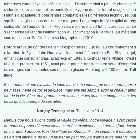
mbreuses cordes fixes laissées sur site – l’itinéraire était à peu de choses prè
s identique -, mais surtout les bouteille d’oxygène dont ils feront usage, s’étan
t munis d’adaptateurs pour rendre compatibles les différences techniques, pui
squ’il ne s’agissait pas des même marques. Longtemps le rôle capital du phy
siologiste de l’équipe Griffith Pugh sera minoré, mais il fut lui aussi capital, se
s recherches allant de l’alimentation à l’acclimatation à l’altitude, au métaboli
sme de chacun. Sa fille écrira sa biographie en 2010.
L’ordre arriva de Londres de tenir l’exploit secret … jusqu’au couronnement d
e la reine, le 2 juin. John Hunt avait finalement été préféré à Eric Shipton, qui,
en tant que consul anglais, avait reçu en 1948 à Kashgar Anne Philipe ; c’est l
ui qui, le premier, en 1951, avait photographié des traces en série d’empreint
es étranges sur les pentes sud ouest du glacier Menlung, à 6 100 mètres d’alt
itude.
En ce moment que j’ai attendu toute ma vie, ma montagne ne me paraît pas u
ne masse inerte de roc et de glace, mais elle me semble avoir la chaleur amic
ale de la vie. C’est une grande mère oiseau, et les autres montagnes sont les
petits qu’elle protège de ses ailes.
Norgay Tensing
né au Tibet, vers 1914
Depuis que nous avions quitté la vallée du Népal, notre voyage n’avait cessé
de nous emporter d’émerveillement en émerveillement. Le dernier jour devait
en marquer l’apogée. Près du village de Khumjunk, non seulement nos sherp
as étaient attendus de nouveau par un petit groupe d’amis et de parents, mai