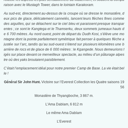
raison avec le Mustagh Tower, dans le lointain Karakoram.
Au sud-est, directement au-dessus de la croupe où se dresse le monastère, d
eux pics de glace, délicatement cannelés, lancent leurs flèches fines comme
des aiguilles, qui se détachent sur le ciel bleu et paraissent presque transpar
entes ; ce sont le Kangtega et le Thamserku, deux sommets jumeaux hauts d
e 6 700 mètres. Au nord ouest, point de départ du Dudh Kosi, s’élève une mo
ntagne dont la pointe parfaitement symétrique fait penser à quelques flèche a
justée sur l’arc, tandis qu’au sud-ouest s’étend sur plusieurs kilomètres une b
arrière de rocs et de glace de 6 000 mètres : le Kgangede. Nous demeurions f
igés sur place devant ce merveilleux spectacle, au milieu d’un pâturage alpes
tre où des yaks broutaient paisiblement.
C’était l’emplacement idéal pour notre premier Camp de Base. La vie était bel
le !
Général Sir John Hunt.
Victoire sur l’Everest Collection les Quatre saisons 19
56
Monastère de Thyangboche, 3 867 m.
L’Ama Dablam, 6 812 m
Le même Ama Dablam
L’Everest