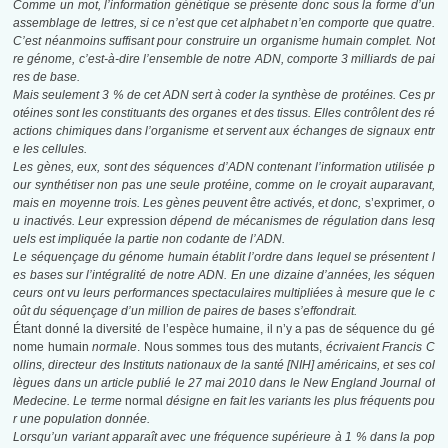
Comme un mot, l’information génétique se présente donc sous la forme d’un
assemblage de lettres, si ce n’est que cet alphabet n’en comporte que quatre.
C’est néanmoins suffisant pour construire un organisme humain complet. Not
re génome, c’est-à-dire l’ensemble de notre ADN, comporte 3 milliards de pai
res de base.
Mais seulement 3 % de cet ADN sert à coder la synthèse de protéines. Ces pr
otéines sont les constituants des organes et des tissus. Elles contrôlent des ré
actions chimiques dans l’organisme et servent aux échanges de signaux entr
e les cellules.
Les gènes, eux, sont des séquences d’ADN contenant l’information utilisée p
our synthétiser non pas une seule protéine, comme on le croyait auparavant,
mais en moyenne trois. Les gènes peuvent être activés, et donc,
s’exprimer
, o
u inactivés. Leur
expression
dépend de mécanismes de régulation dans lesq
uels est impliquée la partie non codante de l’ADN.
Le séquençage du génome humain établit l’ordre dans lequel se présentent l
es bases sur l’intégralité de notre ADN. En une dizaine d’années, les séquen
ceurs ont vu leurs performances spectaculaires multipliées à mesure que le c
oût du séquençage d’un million de paires de bases s’effondrait.
Étant donné la diversité de l’espèce humaine, il n’y a pas de séquence du gé
nome humain
normale
. Nous sommes tous des mutants,
écrivaient Francis C
ollins, directeur des Instituts nationaux de la santé [NIH] américains, et ses col
lègues dans un article publié le 27 mai 2010 dans le New England Journal of
Medecine. Le terme
normal
désigne en fait les variants les plus fréquents pou
r une population donnée.
Lorsqu’un variant apparaît avec une fréquence supérieure à 1 % dans la pop