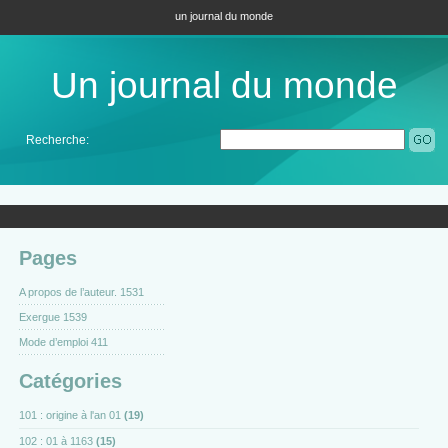
un journal du monde
Un journal du monde
Recherche:
Pages
A propos de l’auteur. 1531
Exergue 1539
Mode d’emploi 411
Catégories
101 : origine à l'an 01
(19)
102 : 01 à 1163
(15)