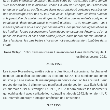
ivi un cours intensif sur le plaisir ; dans les livres de Tacite, nous avons compri
s les mécanismes de la dictature ; et dans la voix de Sénèque, nous avons en
tendu un premier cri pacifiste. Les livres nous ont légué certaines pensées de
nos ancêtres qui n’ont pas du tout mal vieilli : l’égalité entre les êtres humain
s, la possibilité de choisir nos dirigeants, l’intuition que les enfants sont peut ê
tre mieux à l’école qu’au travail, la volonté d’utiliser – et de rogner dans – les f
inances publique pour s’occuper des malades, des personnes âgées et des p
lus fragiles. Toutes ces inventions furent découvertes par les Anciens, qu’on a
ppelle classiques, et elles sont arrivée jusqu’à nous par un chemin incertain.
Sans les livres, les plus belles choses de notre monde seraient tombées dans
l’oubli.
Irene Vallejo
. L’infini dans un roseau. L’invention des livres dans l’Antiquité. L
es Belles Lettres. 2021
21 06 1953
Les époux Rosenberg
,
arrêtés trois ans plus tôt sont exécutés sur la chaise él
ectrique : accusés d’espionnage au profit de l’URSS, leur adhésion au comm
unisme put être établie. Ils nièrent jusqu’au bout ce dont on les accusait. Leur
procès donna lieu à d’immenses manifestations de soutien, aux États Unis bi
en sûr mais aussi à l’étranger. En 1995, la CIA rendra publics les documents
qui établissaient avec certitude leur culpabilité : depuis 1942, ils tenaient l’UR
SS informée du projet atomique américain de Fort Alamos.
3 07 1953