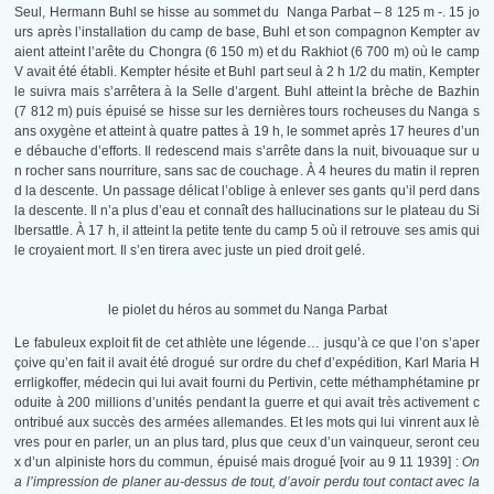
Seul, Hermann Buhl se hisse au sommet du Nanga Parbat – 8 125 m -. 15 jo
urs après l’installation du camp de base, Buhl et son compagnon Kempter av
aient atteint l’arête du Chongra (6 150 m) et du Rakhiot (6 700 m) où le camp
V avait été établi. Kempter hésite et Buhl part seul à 2 h 1/2 du matin, Kempter
le suivra mais s’arrêtera à la Selle d’argent. Buhl atteint la brèche de Bazhin
(7 812 m) puis épuisé se hisse sur les dernières tours rocheuses du Nanga s
ans oxygène et atteint à quatre pattes à 19 h, le sommet après 17 heures d’un
e débauche d’efforts. Il redescend mais s’arrête dans la nuit, bivouaque sur u
n rocher sans nourriture, sans sac de couchage. À 4 heures du matin il repren
d la descente. Un passage délicat l’oblige à enlever ses gants qu’il perd dans
la descente. Il n’a plus d’eau et connaît des hallucinations sur le plateau du Si
lbersattle. À 17 h, il atteint la petite tente du camp 5 où il retrouve ses amis qui
le croyaient mort. Il s’en tirera avec juste un pied droit gelé.
le piolet du héros au sommet du Nanga Parbat
Le fabuleux exploit fit de cet athlète une légende… jusqu’à ce que l’on s’aper
çoive qu’en fait il avait été drogué sur ordre du chef d’expédition, Karl Maria H
errligkoffer, médecin qui lui avait fourni du Pertivin, cette méthamphétamine pr
oduite à 200 millions d’unités pendant la guerre et qui avait très activement c
ontribué aux succès des armées allemandes. Et les mots qui lui vinrent aux lè
vres pour en parler, un an plus tard, plus que ceux d’un vainqueur, seront ceu
x d’un alpiniste hors du commun, épuisé mais drogué [voir au 9 11 1939] :
On
a l’impression de planer au-dessus de tout, d’avoir perdu tout contact avec la