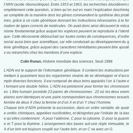
l’ARN (acide ribonucléique). Entre 1953 et 1963, les recherches élucidèrent c
omplètement cette question, si bien qu’on eut en main l’explication biochimiq
ue complète de la manière dont les gènes commandent la synthèse des proté
ines, grâce à un
code
génétique donnant les
instructions
nécessaires à la for
mation de types corrects de molécules. On avait donc ainsi découvert le méca
nisme fondamental
grâce auquel les espèces peuvent se reproduire à l’identi
que. Cette découverte débouchait sur toutes sortes de conséquences, d’ordre
social aussi bien que scientifique, car elle conduisait au développement du
g
énie génétique
, grâce auquel des caractères héréditaires peuvent être ajouté
s ou retranchés chez les membres d’une espèce.
Colin Ronan.
Histoire mondiale des sciences. Seuil 1988
L’ADN est le support de l’information génétique. Il contient les instructions per
mettant à quasiment tous les organismes vivants de se développer et d’acco
mplir diverses fonctions. Il est composé de deux brins appariés l’un à l’autre e
t formant une double hélice. L’ADN est pelotonné pour former les chromosom
es. L’être humain possède 23 paires de chromosomes : 22 où les deux exem
plaires sont identiques et une paire correspondant aux chromosomes sexuels
formée de deux X chez la femme et d’un X et d’un Y chez l’homme.
Chaque brin d’ADN présente la succession, dans un ordre variable, de quatr
e unités chimiques, appelées nucléotides, et désignées par l’initiale de la bas
e qu’elles contiennent : A pour l’adénine, C pour la cytosine, G pour la guanin
e et T pour la thymine. L’arrangement des bases suit une règle immuable, le
A d’un brin est toujours couplé sur l’autre brin, et un C va avec un G.