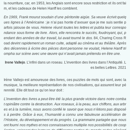
la nourriture, car, en 1953, les Anglais sont encore sous restriction et ils ont fai
m, et les cadeaux de Helen Hanff les comblent.
En 1969, Frank mourut soudain d’une péritonite aigüe. Sa veuve écrivit quelq
ues lignes à l’Américaine :
je n’ai pas honte d’avouer que je me suis sentie p
arfois jalouse de vous
. Helene réunit toutes les lettres et publia leur correspo
ndance sous forme de livre. Alors, elle rencontra le succès, foudroyant, qui, p
endant des années de dur travail, lui avait tourné le dos.
84, Charing Cross R
oad
devint rapidement un roman culte, adapté au cinéma et au théâtre. Après
des décennies à écrire des pièces dont personne ne voulait, Helene Hanff tri
ompha sur scène avec une œuvre qui n’avait jamais prétendu en être une.
Irene Vallejo
. L’infini dans un roseau. L’invention des livres dans l’Antiquité. L
es belles Lettres. 2021
Irène Vallejo est amoureuse des livres, ces puzzles de mots qui sont, avec la
musique, la meilleure représentation de nos civilisations, qui assurent leur pé
rennité. Elle dit tout ce qu’on leur doit :
L’invention des livres a peut être été la plus grande victoire dans notre comba
t opiniâtre contre la destruction. Aux roseaux, à la peau, aux chiffons, aux arbr
es et à la lumière, nous avons confié le savoir que nous n’étions pas disposé
s à perdre. Grâce à eux, l’humanité a connu une fabuleuse accélération de
l’Histoire, du développement et du progrès. La grammaire partagée que nous
ont fourni nos mythes et nos connaissances multiplie nos possibilités de coop