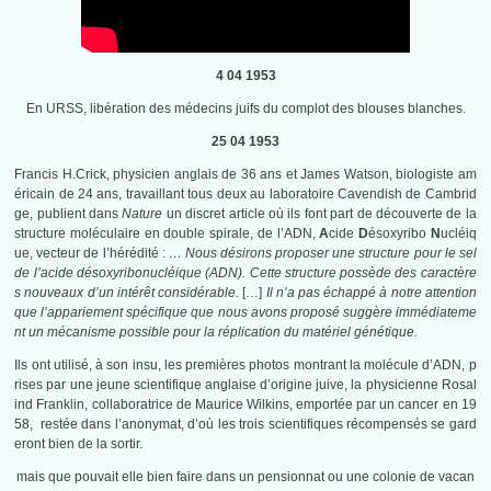
4 04 1953
En URSS, libération des médecins juifs du complot des blouses blanches.
25 04 1953
Francis H.Crick, physicien anglais de 36 ans et James Watson, biologiste am
éricain de 24 ans, travaillant tous deux au laboratoire Cavendish de Cambrid
ge, publient dans
Nature
un discret article où ils font part de découverte de la
structure moléculaire en double spirale, de l’ADN,
A
cide
D
ésoxyribo
N
ucléiq
ue, vecteur de l’hérédité :
… Nous désirons proposer une structure pour le sel
de l’acide désoxyribonucléique (ADN). Cette structure possède des caractère
s nouveaux d’un intérêt considérable.
[…]
Il n’a pas échappé à notre attention
que l’appariement spécifique que nous avons proposé suggère immédiateme
nt un mécanisme possible pour la réplication du matériel génétique.
Ils ont utilisé, à son insu, les premières photos montrant la molécule d’ADN, p
rises par une jeune scientifique anglaise d’origine juive, la physicienne Rosal
ind Franklin, collaboratrice de Maurice Wilkins, emportée par un cancer en 19
58, restée dans l’anonymat, d’où les trois scientifiques récompensés se gard
eront bien de la sortir.
mais que pouvait elle bien faire dans un pensionnat ou une colonie de vacan