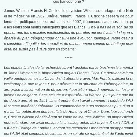
ces francophone ?
James Watson, Francis H. Crick et le physicien Wilkins se partageront le Nob
el de médecine en 1962. Ultérieurement, Francis H. Crick ne cessera de pour
fendre le politiquement correct : ainsi, en 2007, il énoncera sans hésitation qu
e les Noirs sont moins intelligents que les Blancs :
Il n’y a pas de raison de su
pposer que les capacités intellectuelles de peuples qui ont évolué de façon s
éparée au plan géographique ont suivi une évolution identique. Notre désir d
e considérer l’égalité des capacités de raisonnement comme un héritage univ
ersel ne suffira pas à faire qu’il en soit ainsi.
*****
Les étapes finales de la recherche furent franchies par le biochimiste américa
in James Watson et le biophysicien anglais Francis Crick. Ce dernier avait tra
vaillé quelque temps au Cavendish Laboratory avec Max Perutz, utilisant la cr
istallographie aux rayons X pour déterminer la structure de l’hémoglobine, m
ais, grâce à sa formation de physicien, il posait un regard nouveau sur les pro
blèmes de ce genre. Cette attitude d’esprit séduisit Watson, plus jeune que lui
de douze ans, et, en 1951, ils entreprirent un travail commun : l’étude de l’AD
N comme matériel héréditaire. Ils commencèrent leurs recherches plus d’un a
n avant la publication des résultats de Hershey et Chase. Dans leur recherch
e, Crick et Watson bénéficièrent de l’aide de Maurice Wilkins, un biophysicien
néo-zélandais, qui avait pratiqué la cristallographie aux rayons X sur l’ADN, a
u King’s Collège de Londres, et dont les recherches montraient qu’apparemm
ent l’ADN était composé de structures en spirale se répétant, e
t de l’aide invol