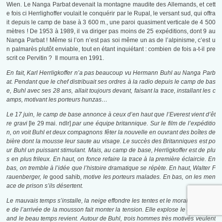
Wien. Le Nanga Parbat devenait la montagne maudite des Allemands, et cett
e fois ci Herrlighoffer voulait le conquérir par le Rupal, le versant sud, qui offra
it depuis le camp de base à 3 600 m., une paroi quasiment verticale de 4 500
mètres ! De 1953 à 1989, il va diriger pas moins de 25 expéditions, dont 9 au
Nanga Parbat ! Même si l’on n’est pas soi même un as de l’alpinisme, c’est u
n palmarès plutôt enviable, tout en étant inquiétant : combien de fois a-t-il pre
scrit ce Pervitin ? Il mourra en 1991.
En fait, Karl Herrligkoffer n’a pas beaucoup vu Hermann Buhl au Nanga Parb
at. Pendant que le chef distribuait ses ordres à la radio depuis le camp de bas
e, Buhl avec ses 28 ans, allait toujours devant, faisant la trace, installant les c
amps, motivant les porteurs hunzas…
Le 17 juin, le camp de base annonce à ceux d’en haut que l’Everest vient d’êt
re gravi
[le 29 mai. ndlr]
par une équipe britannique. Sur le film de l’expéditio
n, on voit Buhl et deux compagnons fêter la nouvelle en ouvrant des boîtes de
bière dont la mousse leur saute au visage. Le succès des Britanniques est po
ur Buhl un puissant stimulant. Mais, au camp de base, Herrligkoffer est de plu
s en plus frileux. En haut, on fonce refaire la trace à la première éclaircie. En
bas, on tremble à l’idée que l’histoire dramatique se répète. En haut, Walter F
rauenberger, le
good sahib
, motive les porteurs malades. En bas, on les men
ace de prison s’ils désertent.
Le mauvais temps s’installe, la neige effondre les tentes et le moral, l’angoiss
e de l’arrivée de la mousson fait monter la tension. Elle explose le 30 juin, qu
and le beau temps revient. Autour de Buhl, trois hommes très motivés veulent