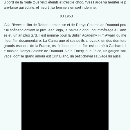
u bord de la route tous feux éteints et c’est le choc. Yves Farge va heurter le p
are-brise qui éclate, et meurt ; sa femme s’en sort indemne.
03 1953
Crin Blanc,
un film de Robert Lamorisse et de Denys Colomb de Daunant pou
r le scénario obtient le prix Jean Vigo, la palme d’or du court métrage à Cann
es et, un an plus tard, il est nominé pour la British Academy Film Award du me
illeur film documentaire. La Camargue et ses petits chevaux, un des derniers
grands espaces de la France, est à l’honneur : le film est tourné à Cacharel, l
e mas de Denys Colomb de Daunant. Alain Émery joue Folco, un garçon sau
vage dont le grand amour est Crin Blanc, un petit cheval sauvage lui aussi.