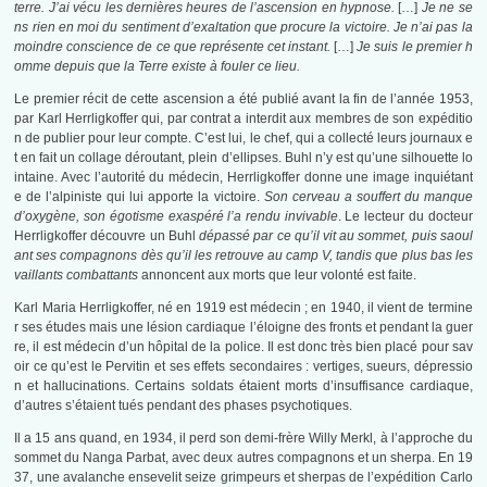
terre. J’ai vécu les dernières heures de l’ascension en hypnose.
[…]
Je ne se
ns rien en moi du sentiment d’exaltation que procure la victoire. Je n’ai pas la
moindre conscience de ce que représente cet instant.
[…]
Je suis le premier h
omme depuis que la Terre existe à fouler ce lieu.
Le premier récit de cette ascension a été publié avant la fin de l’année 1953,
par Karl Herrligkoffer qui, par contrat a interdit aux membres de son expéditio
n de publier pour leur compte. C’est lui, le chef, qui a collecté leurs journaux e
t en fait un collage déroutant, plein d’ellipses. Buhl n’y est qu’une silhouette lo
intaine. Avec l’autorité du médecin, Herrligkoffer donne une image inquiétant
e de l’alpiniste qui lui apporte la victoire.
Son cerveau a souffert du manque
d’oxygène, son égotisme exaspéré l’a rendu invivable
. Le lecteur du docteur
Herrligkoffer découvre un Buhl
dépassé par ce qu’il vit au sommet, puis saoul
ant ses compagnons dès qu’il les retrouve au camp V, tandis que plus bas les
vaillants combattants
annoncent aux morts que leur volonté est faite.
Karl Maria Herrligkoffer, né en 1919 est médecin ; en 1940, il vient de termine
r ses études mais une lésion cardiaque l’éloigne des fronts et pendant la guer
re, il est médecin d’un hôpital de la police. Il est donc très bien placé pour sav
oir ce qu’est le Pervitin et ses effets secondaires : vertiges, sueurs, dépressio
n et hallucinations. Certains soldats étaient morts d’insuffisance cardiaque,
d’autres s’étaient tués pendant des phases psychotiques.
Il a 15 ans quand, en 1934, il perd son demi-frère Willy Merkl, à l’approche du
sommet du Nanga Parbat, avec deux autres compagnons et un sherpa. En 19
37, une avalanche ensevelit seize grimpeurs et sherpas de l’expédition Carlo