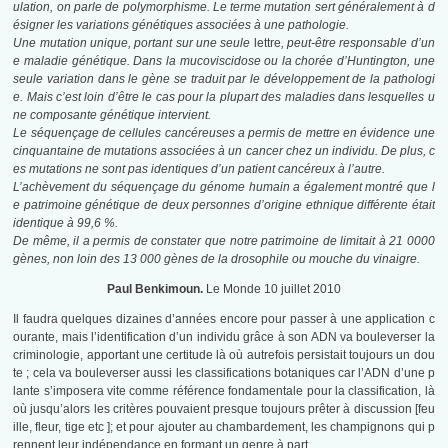
ulation, on parle de polymorphisme. Le terme mutation sert généralement à d
ésigner les variations génétiques associées à une pathologie.
Une mutation unique, portant sur une seule
lettre
, peut-être responsable d’un
e maladie génétique. Dans la mucoviscidose ou la chorée d’Huntington, une
seule variation dans le gène se traduit par le développement de la pathologi
e. Mais c’est loin d’être le cas pour la plupart des maladies dans lesquelles u
ne composante génétique intervient.
Le séquençage de cellules cancéreuses a permis de mettre en évidence une
cinquantaine de mutations associées à un cancer chez un individu. De plus, c
es mutations ne sont pas identiques d’un patient cancéreux à l’autre.
L’achèvement du séquençage du génome humain a également montré que l
e patrimoine génétique de deux personnes d’origine ethnique différente était
identique à 99,6 %.
De même, il a permis de constater que notre patrimoine de limitait à 21 0000
gènes, non loin des 13 000 gènes de la drosophile ou mouche du vinaigre.
Paul Benkimoun.
Le Monde 10 juillet 2010
Il faudra quelques dizaines d’années encore pour passer à une application c
ourante, mais l’identification d’un individu grâce à son ADN va bouleverser la
criminologie, apportant une certitude là où autrefois persistait toujours un dou
te ; cela va bouleverser aussi les classifications botaniques car l’ADN d’une p
lante s’imposera vite comme référence fondamentale pour la classification, là
où jusqu’alors les critères pouvaient presque toujours prêter à discussion [feu
ille, fleur, tige etc ]; et pour ajouter au chambardement, les champignons qui p
rennent leur indépendance en formant un genre à part…