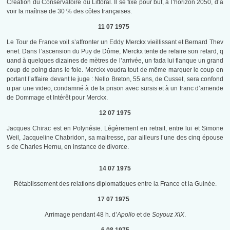
Création du Conservatoire du Littoral. Il se fixe pour but, à l’horizon 2050, d’a
voir la maîtrise de 30 % des côtes françaises.
11 07 1975
Le Tour de France voit s’affronter un Eddy Merckx vieillissant et Bernard Thev
enet. Dans l’ascension du Puy de Dôme, Merckx tente de refaire son retard, q
uand à quelques dizaines de mètres de l’arrivée, un fada lui flanque un grand
coup de poing dans le foie. Merckx voudra tout de même marquer le coup en
portant l’affaire devant le juge : Nello Breton, 55 ans, de Cusset, sera confond
u par une video, condamné à de la prison avec sursis et à un franc d’amende
de Dommage et Intérêt pour Merckx.
12 07 1975
Jacques Chirac est en Polynésie. Légèrement en retrait, entre lui et Simone
Weil, Jacqueline Chabridon, sa maitresse, par ailleurs l’une des cinq épouse
s de Charles Hernu, en instance de divorce.
14 07 1975
Rétablissement des relations diplomatiques entre la France et la Guinée.
17 07 1975
Arrimage pendant 48 h. d’
Apollo
et de
Soyouz XIX
.