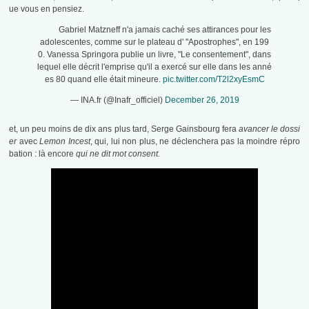
ue vous en pensiez.
Gabriel Matzneff n'a jamais caché ses attirances pour les
adolescentes, comme sur le plateau d' "Apostrophes", en 199
0. Vanessa Springora publie un livre, "Le consentement", dans
lequel elle décrit l'emprise qu'il a exercé sur elle dans les anné
es 80 quand elle était mineure.
pic.twitter.com/T2l2xyEsmC
— INA.fr (@Inafr_officiel)
December 26, 2019
et, un peu moins de dix ans plus tard, Serge Gainsbourg fera
avancer le dossi
er
avec
Lemon Incest
, qui, lui non plus, ne déclenchera pas la moindre répro
bation : là encore
qui ne dit mot consent.