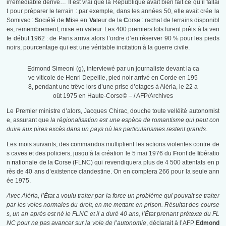
irrémédiable dérive… Il est vrai que la République avait bien fait ce qu’il fallai
t pour préparer le terrain : par exemple, dans les années 50, elle avait crée la
Somivac :
S
ociété de
Mi
se en
Va
leur de la
C
orse : rachat de terrains disponibl
es, remembrement, mise en valeur. Les 400 premiers lots furent prêts à la ven
te début 1962 : de Paris arriva alors l’ordre d’en réserver 90 % pour les pieds
noirs, pourcentage qui est une véritable incitation à la guerre civile.
Edmond Simeoni (g), interviewé par un journaliste devant la ca
ve viticole de Henri Depeille, pied noir arrivé en Corde en 195
8, pendant une trêve lors d’une prise d’otages à Aléria, le 22 a
oût 1975 en Haute-Corse© – / AFP/Archives
Le Premier ministre d’alors, Jacques Chirac, douche toute velléité autonomist
e, assurant que
la régionalisation est une espèce de romantisme qui peut con
duire aux pires excès dans un pays où les particularismes restent grands
.
Les mois suivants, des commandos multiplient les actions violentes contre de
s caves et des policiers, jusqu’à la création le 5 mai 1976 du
F
ront de
l
ibératio
n
n
ationale de la
C
orse (FLNC) qui revendiquera plus de 4 500 attentats en p
rès de 40 ans d’existence clandestine. On en comptera 266 pour la seule ann
ée 1975.
Avec Aléria, l’État a voulu traiter par la force un problème qui pouvait se traiter
par les voies normales du droit, en me mettant en prison. Résultat des course
s, un an après est né le FLNC et il a duré 40 ans, l’État prenant prétexte du FL
NC pour ne pas avancer sur la voie de l’autonomie
, déclarait à l’AFP
Edmond