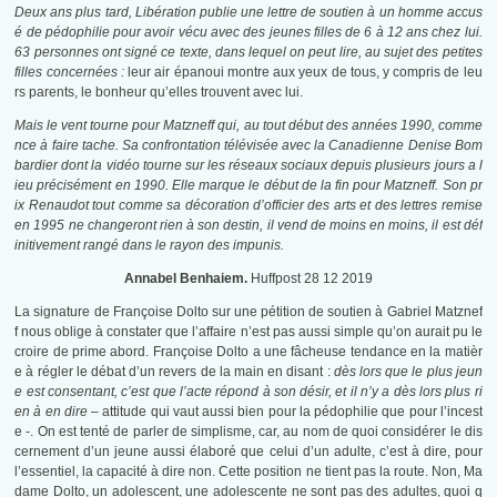
Deux ans plus tard, Libération publie une lettre de soutien à un homme accus
é de pédophilie pour avoir vécu avec des jeunes filles de 6 à 12 ans chez lui.
63 personnes ont signé ce texte, dans lequel on peut lire, au sujet des petites
filles concernées :
leur air épanoui montre aux yeux de tous, y compris de leu
rs parents, le bonheur qu’elles trouvent avec lui.
Mais le vent tourne pour Matzneff qui, au tout début des années 1990, comme
nce à faire tache. Sa confrontation télévisée avec la Canadienne Denise Bom
bardier dont la vidéo tourne sur les réseaux sociaux depuis plusieurs jours a l
ieu précisément en 1990. Elle marque le début de la fin pour Matzneff.
Son pr
ix Renaudot tout comme sa décoration d’officier des arts et des lettres remise
en 1995 ne changeront rien à son destin, il vend de moins en moins, il est déf
initivement rangé dans le rayon des impunis.
Annabel Benhaiem.
Huffpost 28 12 2019
La signature de Françoise Dolto sur une pétition de soutien à Gabriel Matznef
f nous oblige à constater que l’affaire n’est pas aussi simple qu’on aurait pu le
croire de prime abord. Françoise Dolto a une fâcheuse tendance en la matièr
e à régler le débat d’un revers de la main en disant :
dès lors que le plus jeun
e est consentant, c’est que l’acte répond à son désir, et il n’y a dès lors plus ri
en à en dire
– attitude qui vaut aussi bien pour la pédophilie que pour l’incest
e -. On est tenté de parler de simplisme, car, au nom de quoi considérer le dis
cernement d’un jeune aussi élaboré que celui d’un adulte, c’est à dire, pour
l’essentiel, la capacité à dire non. Cette position ne tient pas la route. Non, Ma
dame Dolto, un adolescent, une adolescente ne sont pas des adultes, quoi q