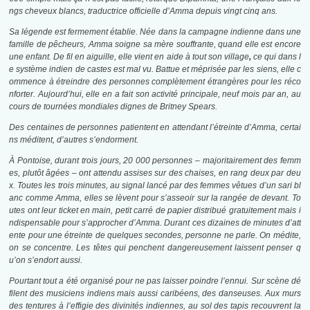
ngs cheveux blancs, traductrice officielle d’Amma depuis vingt cinq ans.
Sa légende est fermement établie. Née dans la campagne indienne dans une
famille de pêcheurs, Amma soigne sa mère souffrante, quand elle est encore
une enfant. De fil en aiguille, elle vient en aide à tout son village
,
ce qui dans l
e système indien de castes est mal vu. Battue et méprisée par les siens, elle c
ommence à étreindre des personnes complètement étrangères pour les réco
nforter. Aujourd’hui, elle en a fait son activité principale, neuf mois par an, au
cours de tournées mondiales dignes de Britney Spears.
Des centaines de personnes patientent en attendant l’étreinte d’Amma, certai
ns méditent, d’autres s’endorment.
À Pontoise, durant trois jours, 20 000 personnes – majoritairement des femm
es, plutôt âgées – ont attendu assises sur des chaises, en rang deux par deu
x. Toutes les trois minutes, au signal lancé par des femmes vêtues d’un sari bl
anc comme Amma, elles se lèvent pour s’asseoir sur la rangée de devant. To
utes ont leur ticket en main, petit carré de papier distribué gratuitement
mais i
ndispensable pour s’approcher d’Amma. Durant ces dizaines de minutes d’att
ente pour une étreinte de quelques secondes, personne ne parle. On médite,
on se concentre. Les têtes qui penchent dangereusement laissent penser q
u’on s’endort aussi.
Pourtant tout a été organisé pour ne pas laisser poindre l’ennui. Sur scène dé
filent des musiciens indiens mais aussi caribéens, des danseuses. Aux murs
des tentures à l’effigie des divinités indiennes, au sol des tapis recouvrent la