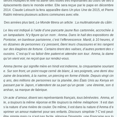
seront multiples et elle va attirer des foules très importantes au cours de ses d
éplacements dans le monde entier. Elle sera reçue par le pape en décembre
2014. Claude Lelouch la fera apparaître dans
Un plus Une
de 2015, et Pierre
Rabhi mènera plusieurs actions communes avec elle.
Des années plus tard,
Le Monde
titrera un article :
La multinationale du câlin
:
Le lieu est indiqué à l’aide d’une pancarte jaune fluo cartonnée, accrochée à
un lampadaire. N’y figure qu’un nom : Amma. Dans le hall des expositions de
Pontoise, en banlieue parisienne, c’est l’effervescence. Mardi, à 10 heures, d
es dizaines de personnes s’y pressent, ôtent leurs chaussures et les rangent
sur des étagères de fortune. Certains tirent des valises, d’autres portent des c
oussins. C’est qu’il va falloir être patient et attendre son tour. Amma, la dame
qu’on vient voir, ne reçoit que sur rendez-vous.
Amma (terme qui signifie
mère
en hindi est indienne, la cinquantaine souriant
e. Sur son front, un point rouge cerné de blanc, à ses poignets, une demi dou
zaine de bracelets, à la narine, un piercing en forme d’étoile. Depuis vingt cin
q ans, des millions de personnes sur la planète, des États Unis au Kenya en
passant par le Japon, n’attendent de sa part qu’un geste : une étreinte, son
d
arshan
, sa marque de fabrique.
Un acte d’amour, disent ses représentants français, tous bénévoles. Amma, el
le, a toujours la même réponse et file toujours la même métaphore :
Il est dan
s la nature d’une rivière de couler. De même, il est dans la nature d’Amma d’e
xprimer un amour maternel pour ses enfants.
Discours simpliste ?
C’est peut-
être simple mais ça n’est pas facile
, rétorque Dipamrita, une Française aux lo