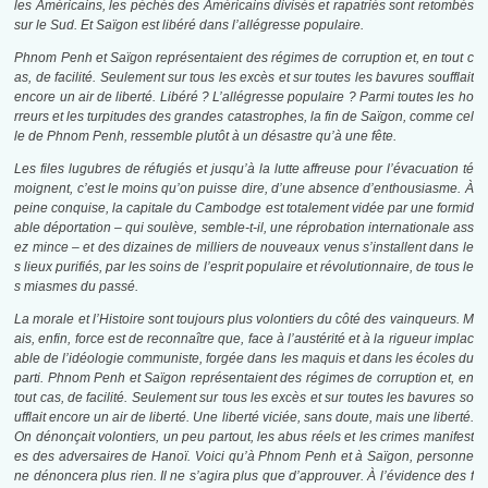
les Américains, les péchés des Américains divisés et rapatriés sont retombés
sur le Sud. Et Saïgon est libéré dans l’allégresse populaire.
Phnom Penh et Saïgon représentaient des régimes de corruption et, en tout c
as, de facilité. Seulement sur tous les excès et sur toutes les bavures soufflait
encore un air de liberté. Libéré ? L’allégresse populaire ? Parmi toutes les ho
rreurs et les turpitudes des grandes catastrophes, la fin de Saïgon, comme cel
le de Phnom Penh, ressemble plutôt à un désastre qu’à une fête.
Les files lugubres de réfugiés et jusqu’à la lutte affreuse pour l’évacuation té
moignent, c’est le moins qu’on puisse dire, d’une absence d’enthousiasme. À
peine conquise, la capitale du Cambodge est totalement vidée par une formid
able déportation – qui soulève, semble-t-il, une réprobation internationale ass
ez mince – et des dizaines de milliers de nouveaux venus s’installent dans le
s lieux purifiés, par les soins de l’esprit populaire et révolutionnaire, de tous le
s miasmes du passé.
La morale et l’Histoire sont toujours plus volontiers du côté des vainqueurs. M
ais, enfin, force est de reconnaître que, face à l’austérité et à la rigueur implac
able de l’idéologie communiste, forgée dans les maquis et dans les écoles du
parti. Phnom Penh et Saïgon représentaient des régimes de corruption et, en
tout cas, de facilité. Seulement sur tous les excès et sur toutes les bavures so
ufflait encore un air de liberté. Une liberté viciée, sans doute, mais une liberté.
On dénonçait volontiers, un peu partout, les abus réels et les crimes manifest
es des adversaires de Hanoï. Voici qu’à Phnom Penh et à Saïgon, personne
ne dénoncera plus rien. Il ne s’agira plus que d’approuver. À l’évidence des f