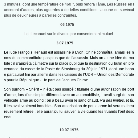
3 minutes, dont une température de 460 °, puis rendra l’âme. Les Russes en l
anceront d’autres, plus aguerries à de telles conditions : aucune ne survécut
plus de deux heures à pareilles contraintes.
06 1975
Loi Lecanuet sur le divorce par consentement mutuel.
3 07 1975
Le juge François Renaud est assassiné à Lyon. On ne connaîtra jamais les n
oms du commanditaire pas plus que de l’assassin. Mais on a une idée du mo
bile : il s’apprêtait à mettre sur la place publique la destination du butin en pro
venance du casse de la Poste de Strasbourg du 30 juin 1971, dont une bonn
e part aurait fini par atterrir dans les caisses de l’UDR –
U
nion des
D
émocrate
s pour la
R
épublique -. le parti de Jacques Chirac.
Son surnom – Shérif – n’était pas usurpé : titulaire d’une autorisation de port
d’arme, lors d’un simple différend avec un automobiliste, il avait surgi de son
véhicule arme au poing : on a beau avoir le sang chaud,
y’a des limites
, et là,
il les avait vraiment franchies. Son autorisation de port d’arme lui sera malheu
reusement retirée : elle aurait pu lui sauver la vie quand les truands l’ont desc
endu.
10 07 1975