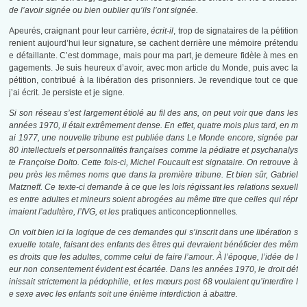
de l’avoir signée ou bien oublier qu’ils l’ont signée.
Apeurés, craignant pour leur carrière,
écrit-il
, trop de signataires de la pétition
renient aujourd’hui leur signature, se cachent derrière une mémoire prétendu
e défaillante. C’est dommage, mais pour ma part, je demeure fidèle à mes en
gagements. Je suis heureux d’avoir, avec mon article du Monde, puis avec la
pétition, contribué à la libération des prisonniers. Je revendique tout ce que
j’ai écrit. Je persiste et je signe
.
Si son réseau s’est largement étiolé au fil des ans, on peut voir que dans les
années 1970, il était extrêmement dense.
En effet, quatre mois plus tard, en m
ai 1977, une nouvelle tribune est publiée dans Le Monde encore, signée par
80 intellectuels et personnalités françaises comme la pédiatre et psychanalys
te Françoise Dolto. Cette fois-ci, Michel Foucault est signataire. On retrouve à
peu près les mêmes noms que dans la première tribune. Et bien sûr, Gabriel
Matzneff. Ce texte-ci demande à ce que les lois régissant les relations sexuell
es entre adultes et mineurs soient abrogées au même titre que celles qui répr
imaient l’adultère, l’IVG, et les
pratiques anticonceptionnelles
.
On voit bien ici la logique de ces demandes qui s’inscrit dans une libération s
exuelle totale, faisant des enfants des êtres qui devraient bénéficier des mêm
es droits que les adultes, comme celui de faire l’amour. À l’époque, l’idée de l
eur non consentement évident est écartée. Dans les années 1970, le droit déf
inissait strictement la pédophilie, et les mœurs post 68 voulaient qu’interdire l
e sexe avec les enfants soit une énième interdiction à abattre.