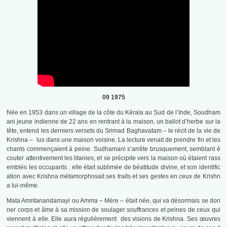
09 1975
Née en 1953 dans un village de la côte du Kérala au Sud de l’Inde, Soudham
ani jeune indienne de 22 ans en rentrant à la maison, un ballot d’herbe sur la
tête, entend les derniers versets du Srimad Baghavatam – le récit de la vie de
Krishna – lus dans une maison voisine. La lecture venait de prendre fin et les
chants commençaient à peine. Sudhamani s’arrête brusquement, semblant é
couter attentivement les litanies, et se précipite vers la maison où étaient rass
emblés les occupants : elle était sublimée de béatitude divine, et son identific
ation avec Krishna métamorphosait ses traits et ses gestes en ceux de Krishn
a lui-même.
Mata Amritanandamayi ou Amma – Mère – était née, qui va désormais se don
ner corps et âme à sa mission de soulager souffrances et peines de ceux qui
viennent à elle. Elle aura régulièrement des visions de Krishna. Ses œuvres