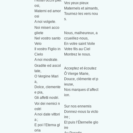
I vostri occhi piet
Vos yeux pieux
osi,
Maternels et aimants,
Materni ed amor
Tournez-les vers nou
osi
s.
A noi volgete.
Noi miseri acco
gliete
Nous, malheureux, a
Nel vostro santo
ccueillez-nous,
Velo
En votre saint Voile
Il vostro Figlio in
Votre fils au Ciel
Cielo
Montrez le nous.
A noi mostrate.
Gradite ed ascol
Acceptez et écoutez
tate,
Ô Vierge Marie,
O Vergine Mari
Douce, clémente et p
a,
ieuse,
Dolce, clemente
Nos marques d’affect
e pia,
ion.
Gli affetti nostri.
Voi dei nemici n
Sur nos ennemis
ostri
Donnez-nous la victo
A noi date vittori
ire ;
a ;
Et puis l’Éternelle glo
E poi l’Eterna gl
ire
oria