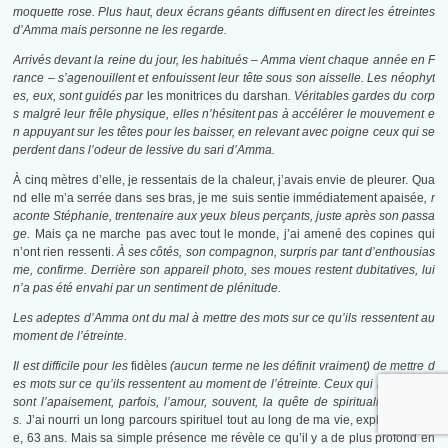
moquette rose. Plus haut, deux écrans géants diffusent en direct les étreintes
d’Amma mais personne ne les regarde.
Arrivés devant la reine du jour, les habitués – Amma vient chaque année en F
rance – s’agenouillent et enfouissent leur tête sous son aisselle. Les néophyt
es, eux, sont guidés par
les monitrices du darshan
. Véritables gardes du corp
s malgré leur frêle physique, elles n’hésitent pas à accélérer le mouvement e
n appuyant sur les têtes pour les baisser, en relevant avec poigne ceux qui se
perdent dans l’odeur de lessive du sari d’Amma.
À cinq mètres d’elle, je ressentais de la chaleur, j’avais envie de pleurer. Qua
nd elle m’a serrée dans ses bras, je me suis sentie immédiatement apaisée
, r
aconte Stéphanie, trentenaire aux yeux bleus perçants, juste après son passa
ge.
Mais ça ne marche pas avec tout le monde, j’ai amené des copines qui
n’ont rien ressenti.
À ses côtés, son compagnon, surpris par tant d’enthousias
me, confirme. Derrière son appareil photo, ses moues restent dubitatives, lui
n’a pas été envahi par un sentiment de plénitude.
Les adeptes d’Amma ont du mal à mettre des mots sur ce qu’ils ressentent au
moment de l’étreinte.
Il est difficile pour les
fidèles
(aucun terme ne les définit vraiment) de mettre d
es mots sur ce qu’ils ressentent au moment de l’étreinte. Ceux qui reviennent
sont l’apaisement, parfois, l’amour, souvent, la quête de spiritualité, toujour
s.
J’ai nourri un long parcours spirituel tout au long de ma vie, explique Nicol
e, 63 ans. Mais sa simple présence me révèle ce qu’il y a de plus profond en