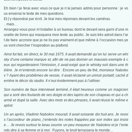
Eh bien ! je ferai avec vous ce que je n’ai jamais admis pour personne : je vo
us enverrai le texte de mes questions.
Et j’y répondrai par écrit. Je lirai mes réponses devant les caméras.
.. mais…
Arrangez-vous pour m’installer à un bureau dont le devant sera garni d’une m
uraille de livres qui masquera mon texte au public. Je suis très adroit dans l’ar
t de faire accroire que je ne lis pas vraiment et que même à l’occasion mes ye
ux vont chercher l’inspiration au plafond.
Ainsi fut fait, en direct, le 30 mai 1975. Il avait demandé qu’on lui serve un whi
sky d’une certaine marque et, afin de ne pas donner un mauvais exemple à c
eux qui regarderaient l’émission, il avait exigé que le whisky soit dans une th
éière. Je m’entends encore lui dire :
Encore un peu de thé, monsieur Naboko
v ?
Ayant des problèmes de vessie, il avait réclamé un urinoir portatif, caché d
errière le décor du studio. Il n’eut évidemment pas à l’utiliser.
Son numéro de faux interviewé terminé, il était heureux comme un magicien
qui a sorti des foulards de ses doigts et des lapins de son chapeau et qui a ch
armé et dupé la salle. Avec des mots et des phrases, il avait réussi le même e
xploit.
Un an après, Vladimir Nabokov mourait. Il avait soixante dix huit ans. Je revoi
s l’accordeur de piano, j’entends les notes frappées par son index qui insist
e… Je revois surtout le beau sourire un peu moqueur de Nabokov et je l’ente
nds dire à sa femme et à moi :
Fuyons, le bruit terrassera le monde…