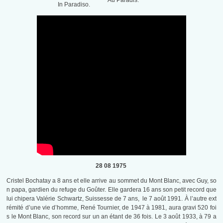
Au Paradis.
In Paradiso.
28 08 1975
Cristel Bochatay a 8 ans et elle arrive au sommet du Mont Blanc, avec Guy, so
n papa, gardien du refuge du Goûter. Elle gardera 16 ans son petit record que
lui chipera Valérie Schwartz, Suissesse de 7 ans, le 7 août 1991. À l’autre ext
rémité d’une vie d’homme, René Tournier, de 1947 à 1981, aura gravi 520 foi
s le Mont Blanc, son record sur un an étant de 36 fois. Le 3 août 1933, à 79 a