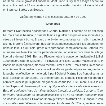
ns Henri Bruelle gravissait encore le Mont Blanc ; il s’y sera essayé encore tro
is ans plus tard, à 82 ans, mais une mauvaise météo l’avait contraint à faire d
emi-tour sur l’arête des Bosses.
Valérie Schwartz, 7 ans, et ses parents, le 7 08 1991
12 09 1975
Bernard Pivot reçoit à
Apostrophes
Gabriel Matzneff : l’homme se dit philosop
he, mais passe beaucoup plus de temps à guetter des proies à la sortie des ly
cées de fille qu’à écrire. Et avec une évidente complaisance, il décrit tout le pl
aisir qu’il prend à circonvenir des gamines adolescentes et à les emprisonner
dans sa toile. Et tout cela, grâce à l’approbation complaisante de Bernard Piv
ot,
passe
très bien. On pourra parler de mode : on était encore dans le sillage
libertaire de mai 1968. Bernard Pivot remettra le couvert en invitant le 2 juillet
1990 encore Gabriel Matzneff, – il l’invitera cinq fois : Gabriel Matzneff est le P
icasso de la pédophilie, maestro reconnu urbi et orbi – mais aussi la canadie
nne Denise Bombardier dont il savait qu’elle ne garderait pas sa langue dans
la poche, et effectivement elle prit à parti Gabriel Matzneff de front et se mit à
dos l’assistance parisienne, au premier rang de laquelle Philippe Sollers qui l
a traitera avec la plus grande élégance de
connasse
; Dieu merci elle a le cui
r plutôt épais et observera plus tard qu’
Il y avait ce silence et cette fascination.
Et ça dit quelque chose du milieu littéraire français et parisien. Ces gens-là se
renvoient l’ascenseur, se coéditent et justifient en ne se mettant jamais en cau
se dans leurs actions.
Pivot taquinera gentiment Matzneff en lui lançant
: Vou
s vous êtes spécialisé dans les minettes. Au dessus de 18 ans, les femmes n