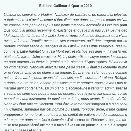
Editions Gallimard Quarto 2010
L’espoir de convaincre Vladimir Nabokov de paraître et de parler à la télévisio
n était mince. Il n’avait accepté d’être filmé que dans son passe temps estival
de chasseur de papillons (plus une petite interview accordée à
Lectures pour
tous
, dont j’ai appris récemment l’existence et que je n’ai pas vue). Je me déc
idai cependant à lui rendre visite dans le vieux palace de Montreux où il vivait
avec sa femme. Brouillé avec tous ses correcteurs, qu’il décourageait par sa
parfaite connaissance du français et du Littré –
Mais Émile l’emploie
, disait-il
comme si Littré habitait lui aussi Montreux et était de ses amis -, il avait la rép
utation d’avoir un fichu caractère. Mais j’étais prêt à essuyer toutes les tempêt
es pour amener cet écrivain génial sur le plateau d’
Apostrophes
. Il était envir
on cinq heures, Nabokov avait fait une petite sieste, il était d’excellente hume
ur et j’eus la chance de plaire à sa femme. Du premier salon où nous comme
ncions à bavarder, nous avons été chassés par l’accordeur de piano. Réfugié
s dans un autre salon, encore plus vaste que le premier, nous n’avons pas re
marqué qu’il contenait aussi un piano. L’accordeur est venu lui administrer se
s soins, de sorte que nous avons dû encore nous lever et fuir dans un troisiè
me salon, sans instrument de musique, celui-ci, nous avons d’emblée vérifié.
Nabokov était ravi de l’incident. Peut-être le romancier songeait-il à s’en servi
r ? Charmé, subjugué par cet homme puissant, ironique, drôle, d’une culture
prodigieuse, je me jurai, quoi qu’il m’en coûtât de patience et de câlineries, d
e le capturer dans mon filet à écrivains.
J’ai horreur de l’improvisation
, me dit-
il.
Je n’ai jamais lâché dix mots à mes élèves ou en public que je n’aie soigne
usement pesés et écrits.