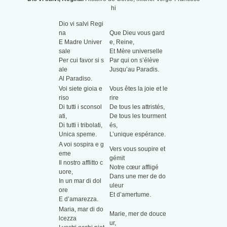
hi
Dio vi salvi Regi
na
Que Dieu vous gard
E Madre Univer
e, Reine,
sale
Et Mère universelle
Per cui favor si s
Par qui on s’élève
ale
Jusqu’au Paradis.
Al Paradiso.
Voi siete gioia e
Vous êtes la joie et le
riso
rire
Di tutti i sconsol
De tous les attristés,
ati,
De tous les tourment
Di tutti i tribolati,
és,
Unica speme.
L’unique espérance.
A voi sospira e g
Vers vous soupire et
eme
gémit
Il nostro afflitto c
Notre cœur affligé
uore,
Dans une mer de do
In un mar di dol
uleur
ore
Et d’amertume.
E d’amarezza.
Maria, mar di do
Marie, mer de douce
lcezza
ur,