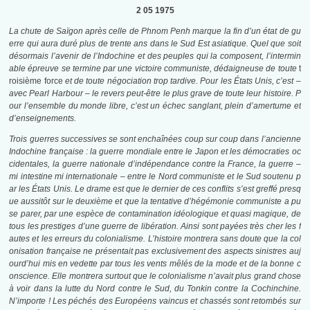
2 05 1975
La chute de Saïgon après celle de Phnom Penh marque la fin d’un état de gu
erre qui aura duré plus de trente ans dans le Sud Est asiatique. Quel que soit
désormais l’avenir de l’Indochine et des peuples qui la composent, l’intermin
able épreuve se termine par une victoire communiste, dédaigneuse de toute
t
roisième force
et de toute négociation trop tardive. Pour les États Unis, c’est –
avec Pearl Harbour – le revers peut-être le plus grave de toute leur histoire. P
our l’ensemble du monde libre, c’est un échec sanglant, plein d’amertume et
d’enseignements.
Trois guerres successives se sont enchaînées coup sur coup dans l’ancienne
Indochine française : la guerre mondiale entre le Japon et les démocraties oc
cidentales, la guerre nationale d’indépendance contre la France, la guerre –
mi intestine mi internationale – entre le Nord communiste et le Sud soutenu p
ar les États Unis. Le drame est que le dernier de ces conflits s’est greffé presq
ue aussitôt sur le
deuxième et que la tentative d’hégémonie communiste a pu
se parer, par une espèce de contamination idéologique et quasi magique, de
tous les prestiges d’une guerre de libération. Ainsi sont payées très cher les f
autes et les erreurs du colonialisme. L’histoire montrera sans doute que la col
onisation française ne présentait pas exclusivement des aspects sinistres auj
ourd’hui mis en vedette par tous les vents mêlés de la mode et de la bonne c
onscience. Elle montrera surtout que le colonialisme n’avait plus grand chose
à voir dans la lutte du Nord contre le Sud, du Tonkin contre la Cochinchine.
N’importe ! Les péchés des Européens vaincus et chassés sont retombés sur