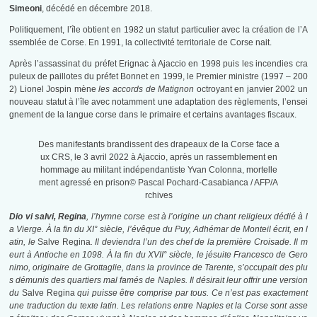
Simeoni
, décédé en décembre 2018.
Politiquement, l’île obtient en 1982 un statut particulier avec la création de l’A
ssemblée de Corse. En 1991, la collectivité territoriale de Corse nait.
Après l’assassinat du préfet Erignac à Ajaccio en 1998 puis les incendies cra
puleux de paillotes du préfet Bonnet en 1999, le Premier ministre (1997 – 200
2) Lionel Jospin mène
les accords de Matignon
octroyant en janvier 2002 un
nouveau statut à l’île avec notamment une adaptation des règlements, l’ensei
gnement de la langue corse dans le primaire et certains avantages fiscaux.
Des manifestants brandissent des drapeaux de la Corse face a
ux CRS, le 3 avril 2022 à Ajaccio, après un rassemblement en
hommage au militant indépendantiste Yvan Colonna, mortelle
ment agressé en prison© Pascal Pochard-Casabianca / AFP/A
rchives
Dio vi salvi, Regina
, l’hymne corse est à l’origine un chant religieux dédié à l
a Vierge.
À la fin du XI° siècle, l’évêque du Puy, Adhémar de Monteil écrit, en l
atin, le
Salve Regina
. Il deviendra l’un des chef de la première Croisade. Il m
eurt à Antioche en 1098.
À la fin du XVII° siècle, le jésuite Francesco de Gero
nimo, originaire de Grottaglie, dans la province de Tarente, s’occupait des plu
s démunis des quartiers mal famés de Naples. Il désirait leur offrir une version
du
Salve Regina
qui puisse être comprise par tous. Ce n’est pas exactement
une traduction du texte latin.
Les relations entre Naples et la Corse sont asse