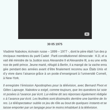
30 05 1975
Vladimir Nabokov, écrivain russe – 1899 – 1977 -, dont le père était l’un des p
rincipaux membres du parti Cadet : Parti constitutionnel démocrate : K.D, et a
vait été ministre de la Justice sous Alexandre II et Alexandre III, a eu une enfa
nce de petit prince. Jeune marié, réfugié à Berlin, il a mangé de la vache enra
gée pendant des années avant d’être finalement reconnu aux États Unis et
d’y vivre dans l’aisance grâce à un poste d’enseignant à l’université Cornell,
à New-York.
Il
enregistre l’émission
Apostrophes
pour la télévision, avec Bernard Pivot et
Gilles Lapouge. Nabokov a exigé, comme toujours, que les questions lui soie
nt posées à l’avance par écrit. Lui-même dit ses réponses également rédigée
s à l’avance par écrit. Les feuillets sont dissimulés derrière une barrière de liv
res. Le téléspectateur oublie ce jeu de rôle au bout de quelques instants et se
laisse emporter par un langage pour le moins inhabituel à la télévision.