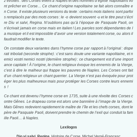
z étroites : des Corses vivent à Naples et des hommes d’église Napolitains vo
nt prêcher en Corse… Ce chant d’origine napolitaine se fait alors connaître e
n Corse.
Il existe plusieurs versions du texte : certains mots italiens sont parfoi
s remplacés par des mots corses : le -o devient souvent -u et le titre peut s’écri
re
Dìu vi salvi, Regina
.
N’oublions pas qu’à l’époque de Pasquale Paoli, on
n’écrivait jamais en corse mais en italien ! Les paroles sont dépendantes de l
a musique et il est impossible d’avoir une version totalement corse, ou alors il
faudrait modifier le texte.
On constate deux variantes dans l’hymne corse par rapport à l’original :
dispe
rati
tribolati
(seconde strophe) : c’est sans doute une variante napolitaine, et
n
emici vostri
nemici nostri
(dernière strophe) : ce changement est d’une import
ance capitale ! À l’origine, le chant religieux évoque les ennemis de la Vierge,
c’est à dire le malheur qui frappe les pauvres de Naples.
Les Corses ont fait
d’un chant religieux un chant guerrier. La Vierge n’est pas évoquée pour prot
éger les plus malheureux mais pour protéger les Corses contre leurs ennemi
s !
Ce chant est devenu l’hymne corse en 1735, suite à une révolte des Corses c
ontre Gênes. Le drapeau corse est alors une bannière à l’image de la Vierge.
Mais Gênes redevient rapidement le maître de l’île et les chefs corses, dont le
père de Pasquale Paoli, doivent prendre le chemin de l’exil qui conduit la fam
ille Paoli… à Naples.
Lexilogos
Dio vi salvi, Regina.
Histoire de Corse, Michel Vergé-Francesc