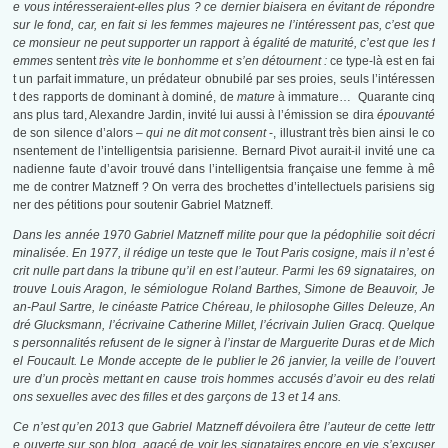
e vous intéresseraient-elles plus ? ce dernier biaisera en évitant de répondre
sur le fond, car, en fait si les femmes majeures ne l’intéressent pas, c’est que
ce monsieur ne peut supporter un rapport à égalité de maturité, c’est que les f
emmes
sentent
très vite le bonhomme et s’en détournent :
ce type-là est en fai
t un parfait immature, un prédateur obnubilé par ses proies, seuls l’intéressen
t des rapports de dominant à dominé, de
mature
à immature… Quarante cinq
ans plus tard, Alexandre Jardin, invité lui aussi à l’émission se dira
épouvanté
de son silence d’alors –
qui ne dit mot consent
-, illustrant très bien ainsi le co
nsentement de l’intelligentsia parisienne
.
Bernard Pivot aurait-il invité une ca
nadienne faute d’avoir trouvé dans l’intelligentsia française une femme à mê
me de contrer Matzneff ? On verra des brochettes d’intellectuels parisiens sig
ner des pétitions pour soutenir Gabriel Matzneff.
Dans les année 1970 Gabriel Matzneff milite pour que la pédophilie soit décri
minalisée. En 1977, il rédige un teste que le Tout Paris cosigne, mais il n’est é
crit nulle part dans la tribune qu’il en est l’auteur. Parmi les 69 signataires, on
trouve Louis Aragon, le sémiologue Roland Barthes, Simone de Beauvoir, Je
an-Paul Sartre, le cinéaste Patrice Chéreau, le philosophe Gilles Deleuze, An
dré Glucksmann, l’écrivaine Catherine Millet, l’écrivain Julien Gracq.
Quelque
s personnalités refusent de le signer à l’instar de Marguerite Duras et de Mich
el Foucault.
Le Monde accepte de le publier le 26 janvier, la veille de l’ouvert
ure d’un procès mettant en cause trois hommes accusés d’avoir eu des relati
ons sexuelles avec des filles et des garçons de 13 et 14 ans.
Ce n’est qu’en 2013 que Gabriel Matzneff dévoilera être l’auteur de cette lettr
e ouverte sur son blog, agacé de voir les signataires encore en vie s’excuser