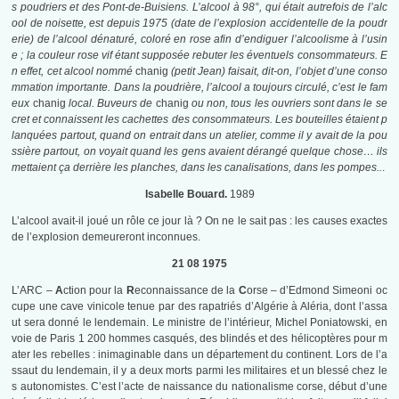
s poudriers et des Pont-de-Buisiens. L’alcool à 98°, qui était autrefois de l’alc
ool de noisette, est depuis 1975 (date de l’explosion accidentelle de la poudr
erie) de l’alcool dénaturé, coloré en rose afin d’endiguer l’alcoolisme à l’usin
e ; la couleur rose vif étant supposée rebuter les éventuels consommateurs. E
n effet, cet alcool nommé
chanig
(petit Jean) faisait, dit-on, l’objet d’une conso
mmation importante. Dans la poudrière, l’alcool a toujours circulé, c’est le fam
eux
chanig
local. Buveurs de
chanig
ou non, tous les ouvriers sont dans le se
cret et connaissent les cachettes des consommateurs. Les bouteilles étaient p
lanquées partout, quand on entrait dans un atelier, comme il y avait de la pou
ssière partout, on voyait quand les gens avaient dérangé quelque chose… ils
mettaient ça derrière les planches, dans les canalisations, dans les pompes..
.
Isabelle Bouard.
1989
L’alcool avait-il joué un rôle ce jour là ? On ne le sait pas : les causes exactes
de l’explosion demeureront inconnues.
21 08 1975
L’ARC –
A
ction pour la
R
econnaissance de la
C
orse – d’Edmond Simeoni oc
cupe une cave vinicole tenue par des rapatriés d’Algérie à Aléria, dont l’assa
ut sera donné le lendemain. Le ministre de l’intérieur, Michel Poniatowski, en
voie de Paris 1 200 hommes casqués, des blindés et des hélicoptères pour m
ater les rebelles : inimaginable dans un département du continent. Lors de l’a
ssaut du lendemain, il y a deux morts parmi les militaires et un blessé chez le
s autonomistes. C’est l’acte de naissance du nationalisme corse, début d’une