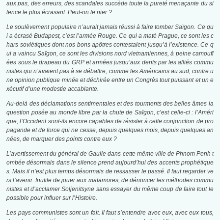
aux pas, des erreurs, des scandales succède toute la pureté menaçante du si
lence le plus écrasant. Peut-on le nier ?
Le soulèvement populaire n’aurait jamais réussi à faire tomber Saïgon. Ce qu
i a écrasé Budapest, c’est l’armée Rouge. Ce qui a maté Prague, ce sont les c
hars soviétiques dont nos bons apôtres contestaient jusqu’à l’existence. Ce q
ui a vaincu Saïgon, ce sont les divisions nord vietnamiennes, à peine camoufl
ées sous le drapeau du GRP et armées jusqu’aux dents par les alliés commu
nistes qui n’avaient pas à se débattre, comme les Américains au sud, contre u
ne opinion publique minée et déchirée entre un Congrès tout puissant et un e
xécutif d’une modestie accablante.
Au-delà des déclamations sentimentales et des tourments des belles âmes la
question posée au monde libre par la chute de Saïgon, c’est celle-ci : l’Améri
que, l’Occident sont-ils encore capables de résister à cette conjonction de pro
pagande et de force qui ne cesse, depuis quelques mois, depuis quelques an
nées, de marquer des points contre eux ?
L’avertissement du général de Gaulle dans cette même ville de Phnom Penh t
ombée désormais dans le silence prend aujourd’hui des accents prophétique
s. Mais il n’est plus temps désormais de ressasser le passé. Il faut regarder ve
rs l’avenir. Inutile de jouer aux matamores, de dénoncer les méthodes commu
nistes et d’acclamer Soljenitsyne sans essayer du même coup de faire tout le
possible pour influer sur l’Histoire.
Les pays communistes sont un fait. Il faut s’entendre avec eux, avec eux tous,