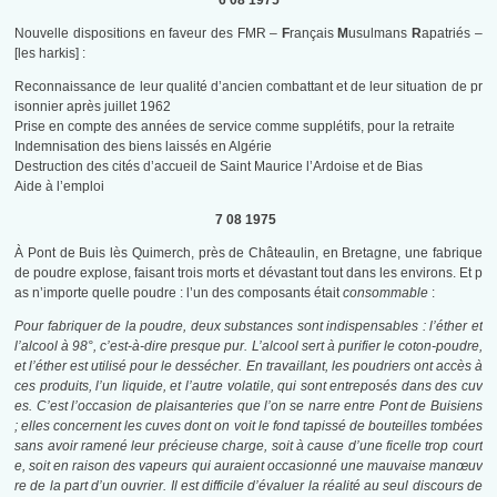
6 08 1975
Nouvelle dispositions en faveur des FMR –
F
rançais
M
usulmans
R
apatriés –
[les harkis] :
Reconnaissance de leur qualité d’ancien combattant et de leur situation de pr
isonnier après juillet 1962
Prise en compte des années de service comme supplétifs, pour la retraite
Indemnisation des biens laissés en Algérie
Destruction des cités d’accueil de Saint Maurice l’Ardoise et de Bias
Aide à l’emploi
7 08 1975
À Pont de Buis lès Quimerch, près de Châteaulin, en Bretagne, une fabrique
de poudre explose, faisant trois morts et dévastant tout dans les environs. Et p
as n’importe quelle poudre : l’un des composants était
consommable
:
Pour fabriquer de la poudre, deux substances sont indispensables : l’éther et
l’alcool à 98°, c’est-à-dire presque pur. L’alcool sert à purifier le coton-poudre,
et l’éther est utilisé pour le dessécher. En travaillant, les poudriers ont accès à
ces produits, l’un liquide, et l’autre volatile, qui sont entreposés dans des cuv
es. C’est l’occasion de plaisanteries que l’on se narre entre Pont de Buisiens
; elles concernent les cuves dont on voit le fond tapissé de bouteilles tombées
sans avoir ramené leur précieuse charge, soit à cause d’une ficelle trop court
e, soit en raison des vapeurs qui auraient occasionné une mauvaise manœuv
re de la part d’un ouvrier. Il est difficile d’évaluer la réalité au seul discours de