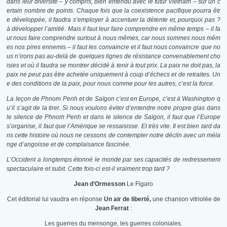
dans leur diversité – y compris, bien entendu avec le futur Vietnam – sur un c
ertain nombre de points. Chaque fois que la coexistence pacifique pourra êtr
e développée, il faudra s’employer à accentuer la détente et, pourquoi pas ?
à développer l’amitié. Mais il faut leur faire comprendre en même temps – il fa
ut nous faire comprendre surtout à nous mêmes, car nous sommes nous mêm
es nos pires ennemis – il faut les convaincre et il faut nous convaincre que no
us n’irons pas au-delà de quelques lignes de résistance convenablement cho
isies et où il faudra se montrer décidé à tenir à tout prix. La paix ne doit pas, la
paix ne peut pas être achetée uniquement à coup d’échecs et de retraites. Un
e des conditions de la paix, pour nous comme pour les autres, c’est la force.
La leçon de Phnom Penh et de Saïgon c’est en Europe, c’est à Washington q
u’il s’agit de la tirer. Si nous voulons éviter d’entendre notre propre glas dans
le silence de Phnom Penh et dans le silence de Saïgon, il faut que l’Europe
s’organise, il faut que l’Amérique se ressaisisse. Et très vite. Il est bien tard da
ns cette histoire où nous ne cessons de contempler notre déclin avec un méla
nge d’angoisse et de complaisance fascinée.
L’Occident a longtemps étonné le monde par ses capacités de redressement
spectaculaire et subit. Cette fois-ci est-il vraiment trop tard ?
Jean d’Ormesson
Le Figaro
Cet éditorial lui vaudra en réponse
Un air de liberté,
une chanson vitriolée de
Jean Ferrat
:
Les guerres du mensonge, les guerres coloniales.