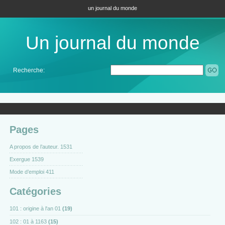
un journal du monde
Un journal du monde
Recherche:
Pages
A propos de l’auteur. 1531
Exergue 1539
Mode d’emploi 411
Catégories
101 : origine à l'an 01
(19)
102 : 01 à 1163
(15)