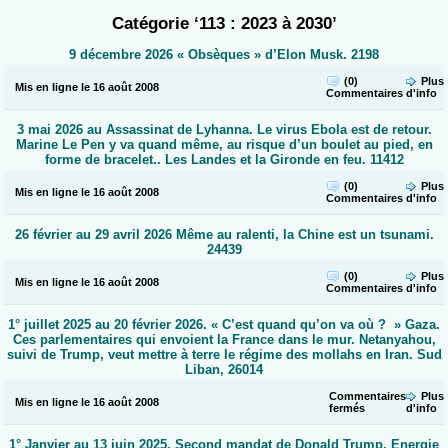
Catégorie ‘113 : 2023 à 2030’
9 décembre 2026 « Obsèques » d’Elon Musk. 2198
(0)
Plus
Mis en ligne le 16 août 2008
Commentaires
d'info
3 mai 2026 au Assassinat de Lyhanna. Le virus Ebola est de retour.
Marine Le Pen y va quand même, au risque d’un boulet au pied, en
forme de bracelet.. Les Landes et la Gironde en feu. 11412
(0)
Plus
Mis en ligne le 16 août 2008
Commentaires
d'info
26 février au 29 avril 2026 Même au ralenti, la Chine est un tsunami.
24439
(0)
Plus
Mis en ligne le 16 août 2008
Commentaires
d'info
1° juillet 2025 au 20 février 2026. « C’est quand qu’on va où ? » Gaza.
Ces parlementaires qui envoient la France dans le mur. Netanyahou,
suivi de Trump, veut mettre à terre le régime des mollahs en Iran. Sud
Liban, 26014
Commentaires
Plus
Mis en ligne le 16 août 2008
sur
fermés
d'info
1°
juillet
1° Janvier au 13 juin 2025. Second mandat de Donald Trump. Energie
2025