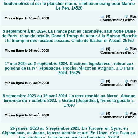
au
houlomotrice et sur le plancher marin. Effet boomerang pour Marine
20
Le Pen. 14520
février
2026.
(0)
Plus
« C’est
Mis en ligne le 16 août 2008
Commentaires
d'info
quand
qu’on
va
5 septembre à fin 2024. La France part en cacahuète, sauf Notre Dame
où
de Paris, reine de beauté. Donald Trump de retour à la Maison Blanche
?
»
: le triomphe des réseaux sociaux. Chute de Bachar el Assad. 26160
Gaza.
Ces
(0)
Plus
parlementaires
Mis en ligne le 16 août 2008
Commentaires
d'info
qui
envoient
la
1° mai 2024 au 2 septembre 2024. Elections législatives : retour aux
France
poisons de la IV° République. Procès Pélicot en Avignon. J.O Paris
dans
2024. 15425
le
mur.
Netanyahou,
(0)
Plus
Mis en ligne le 16 août 2008
suivi
Commentaires
d'info
de
Trump,
veut
8 septembre 2023 au 19 avril 2024. La terre tremble au Maroc. Attaque
mettre
terroriste du 7 octobre 2023. « Gérard (Depardieu), ferme ta gueule ».
à
17040
terre
le
régime
(0)
Plus
Mis en ligne le 16 août 2008
des
Commentaires
d'info
mollahs
en
26 janvier 2023 au 5 septembre 2023. En Turquie, en Syrie, en
Iran.
Sud
Afghanistan, au Japon, la terre tremble et tue. En Libye, c’est l’eau qui
Liban,
tue. »Solein », la farine qui vaut un bon steak. 22318