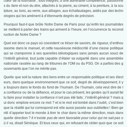
cœur de la fournaise ; tous intègres, d’une admirable compétence, passionné
s du
faire
et non du
dire
, attachés à la pierre, au ciment, à la peinture, à la scu
lpture, au bois, au verre, aux alliages, aux échafaudages, aidés par des techn
ologies qui les amènent à d’étonnants degrés de précision.
Pourquoi faut-il que brûle Notre Dame de Paris pour qu’enfin les journalistes
se mettent à parler des trains qui arrivent à l’heure, en l’occurrence la reconst
ruction de Notre Dame ?
Quel est donc ce pays où coexistent ce trésor de savoirs, de rigueur, d’enthou
siasme dans le manuel, et cette nauséeuse médiocrité d’une classe politique
qui se cramponne à ses querelles idéologiques sans jamais aucun souci de
l’intérêt général, tout juste capable d’étaler sa vulgarité dans une assemblée
nationale ravalée au rang de tribunes de l’OM ou du PSG. On a parfois des g
ouvernants que l’on ne mérite pas.
Quelle que soit la nature des liens entre un responsable politique et ses élect
eurs, dans quelque environnement que ce soit, degré de développement, il y
a toujours dans le fonds du fond de l’humain. De l’humain, cela veut dire de l
a confiance ou de la défiance, et pour le cas présent, les gestes qu’il aurait fal
lu faire pour installer la confiance n’ont pas été faits ; l’intérêt général ? mais q
ui donc emploie encore ce mot ? et si le mot est tombé dans l’oubli, c’est bien
que la réalité qui lui correspond est elle aussi passée aux oubliettes ! Bien ge
ntil d’appeler tout le monde à tirer le char dans la même direction, mais dans
quelle direction ?
Il n’existe pas de vent favorable pour celui qui ne sait pas o
ù il va,
disait Sénèque. Et tous ceux qui, en refusant de céder quoi que ce soit