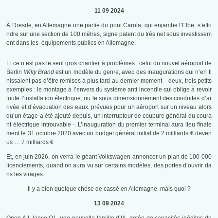
11 09 2024
À Dresde, en Allemagne une partie du pont Carola, qui enjambe l’Elbe, s’effo
ndre sur une section de 100 mètres, signe patent du très net sous investissem
ent dans les équipements publics en Allemagne.
Et ce n’est pas le seul gros chantier à problèmes : celui du nouvel aéroport de
Berlin
Willy Brand
est un modèle du genre, avec des inaugurations qui n’en fi
nissaient pas d’être remises à plus tard au dernier moment – deux, trois petits
exemples : le montage à l’envers du système anti incendie qui oblige à revoir
toute l’installation électrique, ou le sous dimensionnement des conduites d’ar
rivée et d’évacuation des eaux, prévues pour un aéroport sur un niveau alors
qu’un étage a été ajouté depuis, un interrupteur de coupure général du coura
nt électrique introuvable -. L’inauguration du premier terminal aura lieu finale
ment le 31 octobre 2020 avec un budget général initial de 2 milliards € deven
us … 7 milliards €
Et, en juin 2026, on verra le géant Volkswagen annoncer un plan de 100 000
licenciements, quand on aura vu sur certains modèles, des portes d’ouvrir da
ns les virages.
Il y a bien quelque chose de cassé en Allemagne, mais quoi ?
13 09 2024