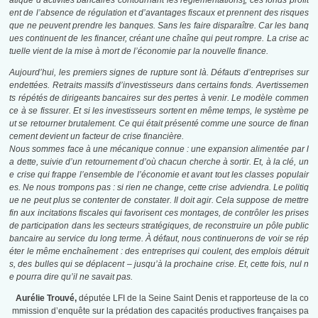
atique d’activités bancaires contournant les réglementations
]
, ces fonds profit
ent de l’absence de régulation et d’avantages fiscaux et prennent des risques
que ne peuvent prendre les banques. Sans les faire disparaître. Car les banq
ues continuent de les financer, créant une chaîne qui peut rompre. La crise ac
tuelle vient de la mise à mort de l’économie par la nouvelle finance.
Aujourd’hui, les premiers signes de rupture sont là. Défauts d’entreprises sur
endettées. Retraits massifs d’investisseurs dans certains fonds. Avertissemen
ts répétés de dirigeants bancaires sur des pertes à venir. Le modèle commen
ce à se fissurer. Et si les investisseurs sortent en même temps, le système pe
ut se retourner brutalement. Ce qui était présenté comme une source de finan
cement devient un facteur de crise financière.
Nous sommes face à une mécanique connue : une expansion alimentée par l
a dette, suivie d’un retournement d’où chacun cherche à sortir. Et, à la clé, un
e crise qui frappe l’ensemble de l’économie et avant tout les classes populair
es. Ne nous trompons pas : si rien ne change, cette crise adviendra. Le politiq
ue ne peut plus se contenter de constater. Il doit agir. Cela suppose de mettre
fin aux incitations fiscales qui favorisent ces montages, de contrôler les prises
de participation dans les secteurs stratégiques, de reconstruire un pôle public
bancaire au service du long terme. À défaut, nous continuerons de voir se rép
éter le même enchaînement : des entreprises qui coulent, des emplois détruit
s, des bulles qui se déplacent – jusqu’à la prochaine crise. Et, cette fois, nul n
e pourra dire qu’il ne savait pas.
Aurélie Trouvé,
députée LFI de la Seine Saint Denis et rapporteuse de la co
mmission d’enquête sur la prédation des capacités productives françaises pa