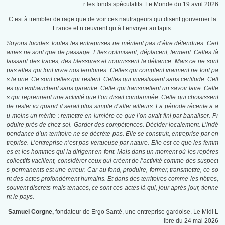
r les fonds spéculatifs. Le Monde du 19 avril 2026
C’est à trembler de rage que de voir ces naufrageurs qui disent gouverner la
France et n’œuvrent qu’à l’envoyer au tapis.
Soyons lucides: toutes les entreprises ne méritent pas d’être défendues. Cert
aines ne sont que de passage. Elles optimisent, déplacent, ferment. Celles là
laissant des traces, des blessures et nourrissent la défiance. Mais ce ne sont
pas elles qui font vivre nos territoires. Celles qui comptent vraiment ne font pa
s la une. Ce sont celles qui restent. Celles qui investissent sans certitude. Cell
es qui embauchent sans garantie. Celle qui transmettent un savoir faire. Celle
s qui reprennent une activité que l’on disait condamnée. Celle qui choisissent
de rester ici quand il serait plus simple d’aller ailleurs. La période récente a a
u moins un mérite : remettre en lumière ce que l’on avait fini par banaliser. Pr
oduire près de chez soi. Garder des compétences. Décider localement. L’indé
pendance d’un territoire ne se décrète pas. Elle se construit, entreprise par en
treprise. L’entreprise n’est pas vertueuse par nature. Elle est ce que les femm
es et les hommes qui la dirigent en font. Mais dans un moment où les repères
collectifs vacillent, considérer ceux qui créent de l’activité comme des suspect
s permanents est une erreur. Car au fond, produire, former, transmettre, ce so
nt des actes profondément humains. Et dans des territoires comme les nôtres,
souvent discrets mais tenaces, ce sont ces actes là qui, jour après jour, tienne
nt le pays.
Samuel Corgne,
fondateur de Ergo Santé, une entreprise gardoise. Le Midi L
ibre du 24 mai 2026