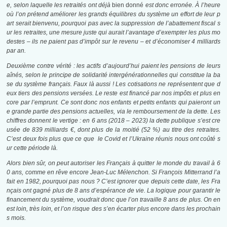
e, selon laquelle les retraités ont déjà
bien donné
est donc erronée. À l’heure
où l’on prétend améliorer les grands équilibres du système un effort de leur p
art serait bienvenu, pourquoi pas avec la suppression de l’abattement fiscal s
ur les retraites, une mesure juste qui aurait l’avantage d’exempter les plus mo
destes – ils ne paient pas d’impôt sur le revenu – et d’économiser 4 milliards
par an.
Deuxième contre vérité : les actifs d’aujourd’hui paient les pensions de leurs
aînés, selon le principe de solidarité intergénérationnelles qui constitue la ba
se du système français. Faux là aussi ! Les cotisations ne représentent que d
eux tiers des pensions versées. Le reste est financé par nos impôts et plus en
core par l’emprunt. Ce sont donc nos enfants et petits enfants qui paieront un
e grande partie des pensions actuelles, via le remboursement de la dette. Les
chiffres donnent le vertige : en 6 ans (2018 – 2023) la dette publique s’est cre
usée de 839 milliards €, dont plus de la moitié (52 %) au titre des retraites.
C’est deux fois plus que ce que le Covid et l’Ukraine réunis nous ont coûté s
ur cette période là.
Alors bien sûr, on peut autoriser les Français à quitter le monde du travail à 6
0 ans, comme en rêve encore Jean-Luc Mélenchon. Si François Mitterrand l’a
fait en 1982, pourquoi pas nous ? C’est ignorer que depuis cette date, les Fra
nçais ont gagné plus de 8 ans d’espérance de vie. La logique pour garantir le
financement du système, voudrait donc que l’on travaille 8 ans de plus. On en
est loin, très loin, et l’on risque des s’en écarter plus encore dans les prochain
s mois.