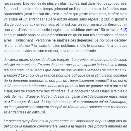
nécessaire. Des jeunes de plus en plus fragiles, mal dans leur peau, dépressi
fs quand, dans le même temps grimpent en flèche le nombre de familles mon
oparentales (neuf fois sur dix, c’est la mère qui garde les enfants, le père s’est
volatilisé et
un enfant sans père est un enfant sans repère
. 2 200 dispositifs
d’aide publique aux entreprises, et il n’est pas un seul service de Bercy qui ait
une vue d’ensemble de cette jungle … on distribue environ 150 milliards €
[3]
chaque année sans savoir précisément ce qu’en font les entreprises bénéfici
aires ! Hallucinant ! Personne ne maîtrise ces dépenses. Le politique décide-t
-il d’une réforme ? la haute fonction publique, si elle le souhaite, fera le néces
saire pour la vider de son contenu, et la rendre inopérante.
Je citerai quatre signes du déclin français. Le premier est notre perte de comp
étitivité économique. En près de trente ans, notre capacité industrielle a fondu
d’à peu près 30 % tandis que celle de nos voisins allemands se maintenait. L
a raison ? Le choix de la France pour une politique de la stimulation continue
de la demande intérieure et non pas de l’investissement productif. Il en est ré
sulté que nous fabriquons surtout des produits bas de gamme qui n’ont pu ré
sister, lors de l’ouverture des frontières, à la concurrence des pays à faibles c
oûts de main d’œuvre. Notre industrie française s’est délocalisée massiveme
nt à l’étranger. Et ceci, de façon beaucoup plus prononcée qu’en Allemagne,
où les syndicats ont souvent accepté de réduire leurs salaires pour renforcer l
es entreprises en difficulté.
Le second symptôme est la permanence et l’importance depuis vingt ans du
déficit de la balance commerciale, liées à la hausse des produits importés en