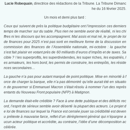
Lucie Robequain
, directrice des rédactions de la Tribune. La Tribune Dimanc
he du 16 février 2025.
Un mois et demi plus tard :
C
eux qui suivent de près la politique budgétaire ont l’impression ces derniers
temps de marcher sur du sable. Plus rien ne semble avoir de réalité, ni les chi
ffres ni les discours qui les accompagnent. Mal assis et mal né, le projet de loi
de finances pour 2025 n’est pas sorti en meilleure forme de la discussion en
commission des finances de l’Assemblée nationale, mi-octobre : la gauche
s’est fait plaisir en votant près de 60 milliards d’euros d’impôts et de taxes. Sa
cible ? ! les
superprofits
, les
superdividendes
, les
super riches
, les expatriés, l
es armateurs, les hors bord, les permis de construire, les entrepôts, les réside
nces secondaires…
La gauche n’a pas pour autant marqué de point politique. Mise en minorité à f
orce de charger la barque, elle n’a pas démontré qu’elle aurait été en situatio
n de gouverner si Emmanuel Macron s’était résolu à nommer l’un des représ
entants du Nouveau Front populaire (NFP) à Matignon.
La demande était-elle crédible ? Face à une dette publique et des déficits rec
ord, l’esprit de sérieux semble avoir déserté la plupart des acteurs. Le projet d
e loi de finances sur lequel la France est censée jouer sa crédibilité est deven
u prétexte à mauvaise farce, reflet d’un dérèglement général qui n’épargne a
ucun acteur politique et accrédite, au contraire, l’idée d’une décomposition ac
célérée.