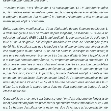
raison du phénomène précédent.
Troisième indice, c’est l’éducation. Les statistique de l’OCDE montrent le décli
n, de manière extrêmement dangereuse de notre système éducatif depuis un
e vingtaine d’années. Par rapport à la France, l’Allemagne a des professeurs
mieux payés et plus nombreux.
Enfin, quatrième manifestation : l’état déplorable de nos finances publiques. L
a dette française a plus de doublé depuis vingt ans, passant de 50 % de la pr
oduction nationale (PIB) à 112 % aujourd’hui. Si elle est voisine de celle de l’I
talie ou de la Belgique, elle est près du double de celle de l’Allemagne (près
de 60 %). N’oublions pas que le budget, c’est d’une certaine manière la synth
èse stratégique d’une nation. Si on en est arrivé là, c’est que la doxa disait, d
ans une période encore récente de très bas taux d’intérêt liée à la politique d
e la Banque centrale européenne, qu’emprunter favoriserait la croissance. Ét
at comme entreprises privées, s’en sont ainsi donnée à cœur joie. Le problèm
e est que l’on ne peut emprunter indéfiniment parce que le montant de la dett
e, par définition, s’accroît. Aujourd’hui, les taux d’intérêt sont plus hauts qu’au
temps de l’argent facile. Entre le niveau élevé de l’endettement public, qui po
urrait dépasser à l’avenir 120 %, et la hausse ces dernières années des taux
d’intérêt, le coût de la charge de la dette est déjà supérieur au budget de la D
éfense nationale.
Cette politique a comme conséquence que l’on s’est détourné de l’investisse
ment productif au profit de placements spéculatifs dans l’immobilier et en Bou
rse. La hausse des bilans de la nation est due davantage à l’augmentation de