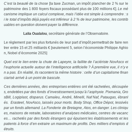
C’est la beauté de la chose
[la taxe Zucman, un impôt plancher de 2 % sur le
patrimoine des 1 800 foyers fiscaux possédant plus de 100 millions €].
Le mé
canisme implique un calcul complexe, mais l’idée est simple à comprendre : s
i le total d’impôts déjà payés est inférieur à 2 % de leur patrimoine, les contrib
uables en question doivent payer la différence.
Lalia Oualalou
, secrétaire générale de l’Observatoire.
Le règlement par les plus fortunés de leur part d’impôt permettrait de faire ren
trer entre 15 et 25 milliards € [seulement 5, selon l’économiste Philippe Aghio
n, Nobel d’économie 2025]
Quel est le lien entre la chute de Lapeyre, la faillite de l’aciériste NovAsco et
l’euphorie actuelle autour de l’intelligence artificielle ? À première vue, il n’y e
n a pas. En réalité, ils racontent la même histoire : celle d’un capitalisme finan
ciarisé arrivé à un point de bascule.
Ces dernières années, des entreprises entières ont été rachetées, découpée
s, endettées par des fonds d’investissement jusqu’à l’asphyxie. Pixmania, Gro
sBill, Logiplast, disparus. Camaïeu, André, Minelli, Naf Naf, Pataugas, ébranl
és. Erasteel, NovAsco, laissés pour morts. Body Shop, Office Dépot, lessivés
par un fonds allemand. La Fonderie de Bretagne, Atos, en danger. Les cliniqu
es, maisons de retraite, laboratoires d’analyses médicales, centres de vacanc
es… rachetés par des fonds étrangers qui épuisent les établissements et les
patients à force d’en extraire un maximum de profits. Des milliers d’emplois d
étruits.