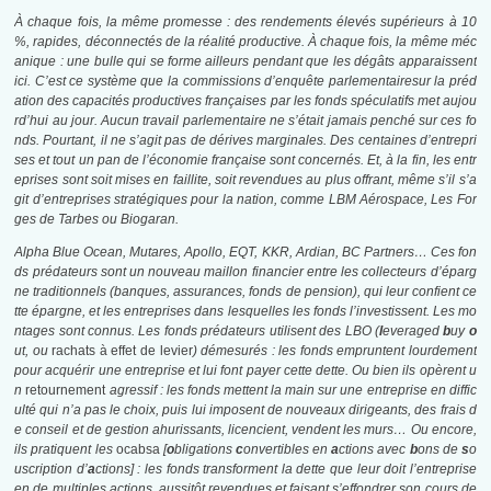
À chaque fois, la même promesse : des rendements élevés supérieurs à 10
%, rapides, déconnectés de la réalité productive. À chaque fois, la même méc
anique : une bulle qui se forme ailleurs pendant que les dégâts apparaissent
ici. C’est ce système que la commissions d’enquête parlementairesur la préd
ation des capacités productives françaises par les fonds spéculatifs met aujou
rd’hui au jour. Aucun travail parlementaire ne s’était jamais penché sur ces fo
nds. Pourtant, il ne s’agit pas de dérives marginales. Des centaines d’entrepri
ses et tout un pan de l’économie française sont concernés. Et, à la fin, les entr
eprises sont soit mises en faillite, soit revendues au plus offrant, même s’il s’a
git d’entreprises stratégiques pour la nation, comme LBM Aérospace, Les For
ges de Tarbes ou Biogaran.
Alpha Blue Ocean, Mutares, Apollo, EQT, KKR, Ardian, BC Partners… Ces fon
ds prédateurs sont un nouveau maillon financier entre les collecteurs d’éparg
ne traditionnels (banques, assurances, fonds de pension), qui leur confient ce
tte épargne, et les entreprises dans lesquelles les fonds l’investissent. Les mo
ntages sont connus. Les fonds prédateurs utilisent des LBO (
l
everaged
b
uy
o
ut, ou
rachats à effet de levier
) démesurés : les fonds empruntent lourdement
pour acquérir une entreprise et lui font payer cette dette. Ou bien ils opèrent u
n
retournement
agressif : les fonds mettent la main sur une entreprise en diffic
ulté qui n’a pas le choix, puis lui imposent de nouveaux dirigeants, des frais d
e conseil et de gestion ahurissants, licencient, vendent les murs… Ou encore,
ils pratiquent les
ocabsa
[
o
bligations
c
onvertibles en
a
ctions avec
b
ons de
s
o
uscription d’
a
ctions] : les fonds transforment la dette que leur doit l’entreprise
en de multiples actions, aussitôt revendues et faisant s’effondrer son cours de