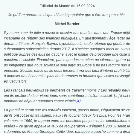
Éditorial du Monde du 15 09 2024
Je préfère prendre le risque d’être impopulaire que d’être irresponsable.
Michel Barnier
Il y a une sorte de folie à rouvrir le dossier des retraites dans une France déjà
incapable de rétablir ses finances publiques. En questionnant l’âge légal de
départ à 64 ans, François Bayrou hypothèque la seule réforme qui génère de
s économies substantielles depuis 2017. Il s’achète quelques mois de sursis
politique auprès des élus de gauche, avec le risque de provoquer une crise fi
nancière et sociale. Financière, parce que les marchés ne toléreront guère pl
us longtemps que nous soyons le seul pays d’Europe à ne pas réduire nos d
épenses. Sociale, parce qu’ils nous forceront, via des taux d’intérêt prohibitifs
à imposer des économies plus douloureuses et brutales que celles envisagé
es jusqu’alors.
Les Français peuvent-ils se permettre de travailler moins ? Les retraités peuv
ent-ils profiter de leur vieux jours sans contribuer à l’effort collectif. […] Il est i
mportant de déjouer quelques contre vérités
[4].
La première serait que les retraités touchent, grosso modo, l’équivalent de ce
qu’ils ont cotisé en travaillent. Faux ! Ils touchent deux fois plus. Pour les Fran
çais nés en 1960, le rapport entre les pensions perçues et les contributions v
ersées – ce qu’on appelle le taux de récupération – s’établit à 200 % selon le
s données de France-Stratégie. Cette idée, partagée à gauche comme à droit