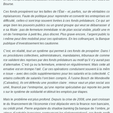
Bourse.
Ces fonds prospèrent sur les failles de l’État – et, parfois, sur de véritables co
mplaisances. Faute de politique pour reprendre et convertir les entreprises en
difficulté, celles-ci sont trop souvent livrées à ces fonds prédateurs. Ce qui arr
ange bien les pouvoirs publics ou un grand groupe qui veut se débarrasser d
e sa filiale : pas de fermeture immédiate ni de plan social visible, plutôt une m
ort de l’entreprise à petit feu, plus discret. Plus grave encore, l’argent public lu
i-même peut être mobilisé pour ces opérations. En les cofinançant, la Banque
publique d’investissement les cautionne.
C’est, en réalité, tout un système qui permet à ces fonds de prospérer. Dans l
es procédures collectives, administrateurs, mandataires, tribunaux de comme
rce valident des reprises par des fonds prédateurs au motif qu’il n’y aurait pas
d’alternative.
C’est ça ou la fermeture
, entend-on régulièrement. Mais cette alt
ernative est en trompe l’œil. Car ces opérations conduisent souvent à la mêm
e issue – avec des coûts supplémentaires pour les salariés et la collectivité. C
ertains collectifs de salariés l’ont bien compris. À l’usine Bosch de Mondeville
(Calvados), ils ont défendu une position claire : mieux vaut un plan social ass
umé, financé par l’entreprise, qu’une reprise spéculative qui reporte les perte
s sur le système de solidarité et détruit les emplois par étapes.
Mais le problème est plus profond. Depuis la crise de 2008, une part croissan
te du financement de l’économie s’est déplacée vers la
finance non bancaire
,
ou crédit privé. Pierre angulaire du shadow banking
[la banque de l’ombre
, pr