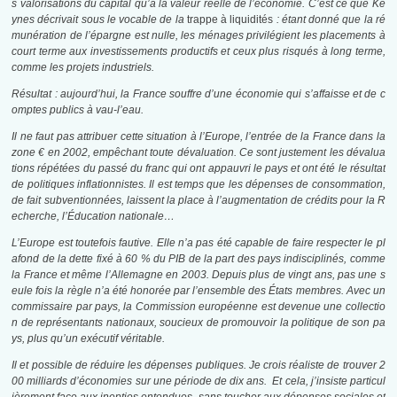
s valorisations du capital qu’à la valeur réelle de l’économie. C’est ce que Ke
ynes décrivait sous le vocable de la
trappe à liquidités
: étant donné que la ré
munération de l’épargne est nulle, les ménages privilégient les placements à
court terme aux investissements productifs et ceux plus risqués à long terme,
comme les projets industriels.
Résultat : aujourd’hui, la France souffre d’une économie qui s’affaisse et de c
omptes publics à vau-l’eau.
Il ne faut pas attribuer cette situation à l’Europe, l’entrée de la France dans la
zone € en 2002, empêchant toute dévaluation. Ce sont justement les dévalua
tions répétées du passé du franc qui ont appauvri le pays et ont été le résultat
de politiques inflationnistes. Il est temps que les dépenses de consommation,
de fait subventionnées, laissent la place à l’augmentation de crédits pour la R
echerche, l’Éducation nationale…
L’Europe est toutefois fautive. Elle n’a pas été capable de faire respecter le pl
afond de la dette fixé à 60 % du PIB de la part des pays indisciplinés, comme
la France et même l’Allemagne en 2003. Depuis plus de vingt ans, pas une s
eule fois la règle n’a été honorée par l’ensemble des États membres. Avec un
commissaire par pays, la Commission européenne est devenue une collectio
n de représentants nationaux, soucieux de promouvoir la politique de son pa
ys, plus qu’un exécutif véritable.
Il et possible de réduire les dépenses publiques. Je crois réaliste de trouver 2
00 milliards d’économies sur une période de dix ans. Et cela, j’insiste particul