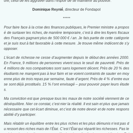
ore, celui de les aggraver dans l’espoir de se maintenir au pouvoir.
Dominique Reynié
, directeur de Fondapol
*****
Pour faire face à la crise des finances publiques, le Premier ministre a propos
é de surtaxer les riches, de manière temporaire, c’est à dire les foyers fiscaux
des Français gagnant plus de 500 000 € / an. Je fais partie de cette catégorie
et je suis tout à fait favorable à cette mesure. Je trouve même indécent de s’y
opposer.
L’écart de richesse ne cesse d’augmenter depuis le début des années 2000.
En France, 9 millions de personnes vivent sous le seuil de pauvreté. Près de
4 millions de nos compatriotes sont sans logement décent. Près de 20 % des
étudiants ne mangent pas à leur faim et se voient contraints de sauter en moy
enne plus de trois repas par semaine, faute d’argent. Près de 4 % d’entre eux
se sont déjà prostitués. 15 % l’ont envisagé – pour pouvoir payer leurs étude
s.
Ma conviction est que presque tous les maux de notre société viennent de ce
déséquilibre. Nier ce constat, c’est nier la réalité. Il est sain et plus que jamais
nécessaire que cet écart diminue, et c’est de notre devoir et de notre respons
abilité d’y participer.
Mais rétablir un équilibre entre les plus riches et les plus démunis n’est pas d
u ressort des riches mais de l’État. C’est l’État qui répartit les richesses. Pas le