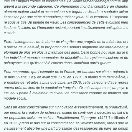
ires statistiques froides et implacables. Le vieillissement démographique app
artient à la seconde catégorie. Ce phénomène mondial constitue un chambo
ulement majeur social et économique sur lequel Le Monde a souhaité attirer
l’attention par une série d’enquêtes publiées jeudi 12 et vendredi 13 septemb
re sous le titre
Un monde de vieux
. Les conséquences de cette évolution inéd
ite dans l’histoire de l’humanité restent pourtant insuffisamment anticipées à c
e stade.
Entre l’allongement de la durée de vie grâce aux progrès de la médecine et l
a baisse de la natalité, la proportion des seniors augmente inexorablement, d
éformant de plus en plus la pyramide des âges. Cette bonne nouvelle sur le p
lan individuel menace néanmoins de déstabiliser les systèmes sociaux et de
prévoyance tels qu’ils ont été conçus dans l’immédiat après-guerre.
Pour ne prendre que l’exemple de la France, un habitant sur cinq a aujourd’h
ui plus 65 ans. Il n’y en avait que 13 % en 1970. En moins d’un demi-siècle, l
e nombre de retraités a plus que triplé. En 2070, cette catégorie d’âge représ
entera près du tiers de la population française. Or, mécaniquement, un pays p
lus vieux peine à maintenir un niveau de croissance capable de financer son
modèle social.
Sans un effort considérable sur l’innovation et l’enseignement, la productivité,
qui permet la création de richesses, risque de continuer à décroître du fait d’u
ne population active en attrition. Parallèlement, l’épargne
(4427,7 milliards €
en 2023)
prend le pas sur la consommation et l’investissement, tandis que le
vieillissement absorbe une part croissante des ressources du pays au détrim