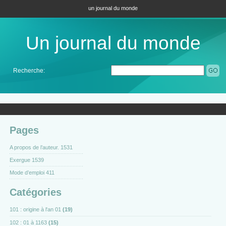
un journal du monde
Un journal du monde
Recherche:
Pages
A propos de l’auteur. 1531
Exergue 1539
Mode d’emploi 411
Catégories
101 : origine à l'an 01
(19)
102 : 01 à 1163
(15)