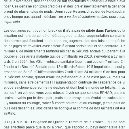
de leur avantages, deviennent de ce fait spectateurs du char qui essaie d’ava
ncer. Ces gens ne sont plus crédibles et dès lors et inévitablement la défiance
prend de plus en plus de poids. Dominique Reynier, directeur de Fondapol, n
e s’y trompe pas quand il déclare :
on a vu des révolutions se faire pour moin
s que cela.
Les domaines sont trop nombreux où
il n’y a pas de pilote dans l’avion
, où la
situation est hors de contrôle : dérapage de la dette, augmentation constante
des normes qui étouffent les entreprises, augmentation des lois qui empêche
nt les juges de travailler avec efficacité disant parfois tout et son contraire, 1.7
milliard € de médicaments remboursés par la Sécurité sociale qui partent à la
poubelle, des arrêts maladie qui, de 6 milliards en 2010, s’envolent à 17 milli
ards € en 2024 ; les VSL – véhicule sanitaire léger -, qui coutent 7 milliard € !
fraude à la Sécurité Sociale pour 13 milliards € dont 10.5 imputable au seul p
ersonnel de Santé ! Chiffres bidouillés ? soit disant 24 milliards € de trou pour
la Sécurité sociale, quand d’aucuns prétendent que ce n’est pas 24, mais 94
milliards, sans être démentis ! ! ! augmentation continue de l’espérance de vi
e, que strictement personne ne déplore et dont tout le monde se félicite… hyp
ocrites ! on voit que vous vous refusez à voir ce que sont les EPHAD, ces mo
uroirs envahis par le désespoir ; mais pour enrayer ces évolutions suicidaires
il y faudrait du courage, ramer à contre courant, et du courage, y’en a plus de
puis des décennies.
Nos dettes ne sont que la somme de nos lâchetés
dit
Ala
in Minc
.
9 OQTF sur 10 –
O
bligation de
Q
uitter le
T
erritoire de la
F
rance – qui ne sont
pas effectués parce que la loi a prévu que l’accord du pays destinataire était