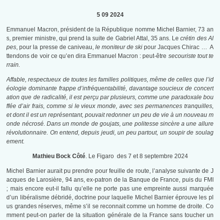
5 09 2024
Emmanuel Macron, président de la République nomme Michel Barnier, 73 an
s, premier ministre, qui prend la suite de Gabriel Attal, 35 ans. Le
crétin des Al
pes
, pour la presse de caniveau,
le moniteur de ski
pour Jacques Chirac … A
ttendons de voir ce qu’en dira Emmanuel Macron : peut-être
secouriste tout te
rrain.
Affable, respectueux de toutes les familles politiques, même de celles que l’id
éologie dominante frappe d’infréquentabilité, davantage soucieux de concert
ation que de radicalité, il est perçu par plusieurs, comme une paradoxale bou
ffée d’air frais, comme si le vieux monde, avec ses permanences tranquilles,
et dont il est un représentant, pouvait redonner un peu de vie à un nouveau m
onde nécrosé. Dans un monde de goujats, une politesse sincère a une allure
révolutionnaire. On entend, depuis jeudi, un peu partout, un soupir de soulag
ement.
Mathieu Bock Côté
. Le Figaro des 7 et 8 septembre 2024
Michel Barnier aurait pu prendre pour feuille de route, l’analyse suivante de J
acques de Larosière, 94 ans, ex-patron de la Banque de France, puis du FMI
; mais encore eut-il fallu qu’elle ne porte pas une empreinte aussi marquée
d’un libéralisme débridé, doctrine pour laquelle Michel Barnier éprouve les pl
us grandes réserves, même s’il se reconnait comme un homme de droite. Co
mment peut-on parler de la situation générale de la France sans toucher un