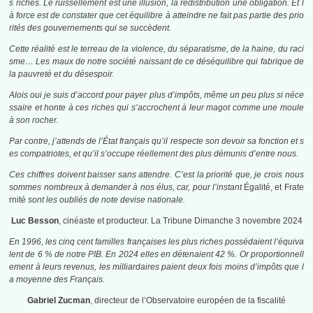
s riches. Le ruissellement est une illusion, la redistribution une obligation. Et l
à force est de constater que cet équilibre à atteindre ne fait pas partie des prio
rités des gouvernements qui se succèdent.
Cette réalité est le terreau de la violence, du séparatisme, de la haine, du raci
sme… Les maux de notre société naissant de ce déséquilibre qui fabrique de
la pauvreté et du désespoir.
Alois oui je suis d’accord pour payer plus d’impôts, même un peu plus si néce
ssaire et honte à ces riches qui s’accrochent à leur magot comme une moule
à son rocher.
Par contre, j’attends de l’État français qu’il respecte son devoir sa fonction et s
es compatriotes, et qu’il s’occupe réellement des plus démunis d’entre nous.
Ces chiffres doivent baisser sans attendre. C’est la priorité que, je crois nous
sommes nombreux à demander à nos élus, car, pour l’instant
Égalité, et Frate
rnité
sont les oubliés de note devise nationale.
Luc Besson
, cinéaste et producteur. La Tribune Dimanche 3 novembre 2024
En 1996, les cinq cent familles françaises les plus riches possédaient l’équiva
lent de 6 % de notre PIB. En 2024 elles en détenaient 42 %. Or proportionnell
ement à leurs revenus, les milliardaires paient deux fois moins d’impôts que l
a moyenne des Français.
Gabriel Zucman
, directeur de l’Observatoire européen de la fiscalité