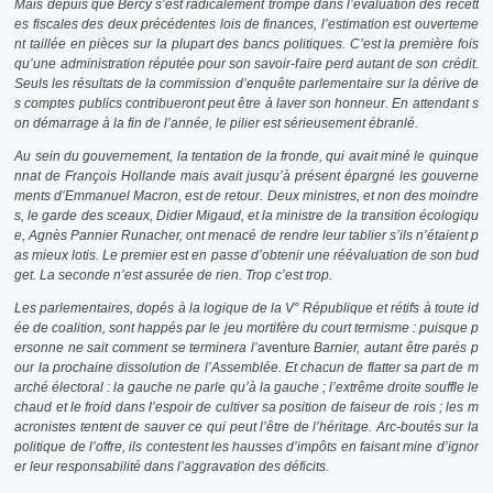
Mais depuis que Bercy s’est radicalement trompé dans l’évaluation des recett
es fiscales des deux précédentes lois de finances, l’estimation est ouverteme
nt taillée en pièces sur la plupart des bancs politiques. C’est la première fois
qu’une administration réputée pour son savoir-faire perd autant de son crédit.
Seuls les résultats de la commission d’enquête parlementaire sur la dérive de
s comptes publics contribueront peut être à laver son honneur. En attendant s
on démarrage à la fin de l’année, le pilier est sérieusement ébranlé.
Au sein du gouvernement, la tentation de la fronde, qui avait miné le quinque
nnat de François Hollande mais avait jusqu’à présent épargné les gouverne
ments d’Emmanuel Macron, est de retour. Deux ministres, et non des moindre
s, le garde des sceaux, Didier Migaud, et la ministre de la transition écologiqu
e, Agnès Pannier Runacher, ont menacé de rendre leur tablier s’ils n’étaient p
as mieux lotis. Le premier est en passe d’obtenir une réévaluation de son bud
get. La seconde n’est assurée de rien. Trop c’est trop.
Les parlementaires, dopés à la logique de la V° République et rétifs à toute id
ée de coalition, sont happés par le jeu mortifère du court termisme : puisque p
ersonne ne sait comment se terminera l’
aventure
Barnier, autant être parés p
our la prochaine dissolution de l’Assemblée. Et chacun de flatter sa part de m
arché électoral : la gauche ne parle qu’à la gauche ; l’extrême droite souffle le
chaud et le froid dans l’espoir de cultiver sa position de faiseur de rois ; les m
acronistes tentent de sauver ce qui peut l’être de l’héritage. Arc-boutés sur la
politique de l’offre, ils contestent les hausses d’impôts en faisant mine d’ignor
er leur responsabilité dans l’aggravation des déficits.