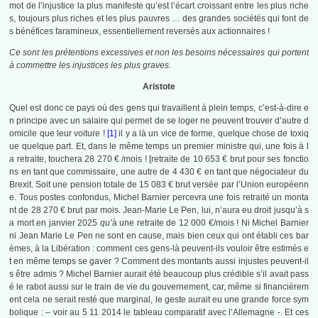
mot de l’injustice la plus manifeste qu’est l’écart croissant entre les plus riche
s, toujours plus riches et les plus pauvres … des grandes sociétés qui font de
s bénéfices faramineux, essentiellement reversés aux actionnaires !
Ce sont les prétentions excessives et non les besoins nécessaires qui portent
à commettre les injustices les plus graves.
Aristote
Quel est donc ce pays où des gens qui travaillent à plein temps, c’est-à-dire e
n principe avec un salaire qui permet de se loger ne peuvent trouver d’autre d
omicile que leur voiture !
[1]
il y a là un vice de forme, quelque chose de toxiq
ue quelque part. Et, dans le même temps un premier ministre qui, une fois à l
a retraite, touchera 28 270 € /mois ! [retraite de 10 653 € brut pour ses fonctio
ns en tant que commissaire, une autre de 4 430 € en tant que négociateur du
Brexit. Soit une pension totale de 15 083 € brut versée par l’Union européenn
e. Tous postes confondus, Michel Barnier percevra une fois retraité un monta
nt de 28 270 € brut par mois. Jean-Marie Le Pen, lui, n’aura eu droit jusqu’à s
a mort en janvier 2025
qu’
à une retraite de 12 000 €/mois ! Ni Michel Barnier
ni Jean Marie Le Pen ne sont en cause, mais bien ceux qui ont établi ces bar
èmes, à la Libération : comment ces gens-là peuvent-ils vouloir être estimés e
t en même temps se gaver ? Comment des montants aussi injustes peuvent-il
s être admis ? Michel Barnier aurait été beaucoup plus crédible s’il avait pass
é le rabot aussi sur le train de vie du gouvernement, car, même si financièrem
ent cela ne serait resté que marginal, le geste aurait eu une grande force sym
bolique : – voir au 5 11 2014 le tableau comparatif avec l’Allemagne -. Et ces