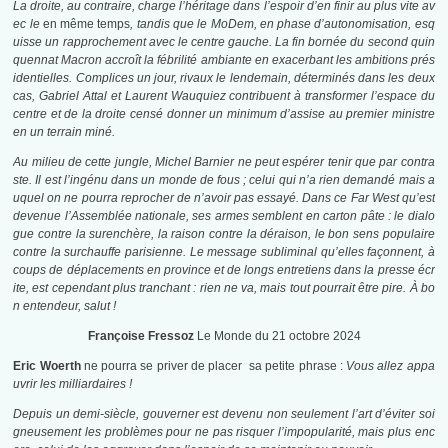
La droite, au contraire, charge l’héritage dans l’espoir d’en finir au plus vite av
ec le
en même temps
, tandis que le MoDem, en phase d’autonomisation, esq
uisse un rapprochement avec le centre gauche. La fin bornée du second quin
quennat Macron accroît la fébrilité ambiante en exacerbant les ambitions prés
identielles. Complices un jour, rivaux le lendemain, déterminés dans les deux
cas, Gabriel Attal et Laurent Wauquiez contribuent à transformer l’espace du
centre et de la droite censé donner un minimum d’assise au premier ministre
en un terrain miné.
Au milieu de cette jungle, Michel Barnier ne peut espérer tenir que par contra
ste. Il est l’ingénu dans un monde de fous ; celui qui n’a rien demandé mais a
uquel on ne pourra reprocher de n’avoir pas essayé. Dans ce Far West qu’est
devenue l’Assemblée nationale, ses armes semblent en carton pâte : le dialo
gue contre la surenchère, la raison contre la déraison, le bon sens populaire
contre la surchauffe parisienne. Le message subliminal qu’elles façonnent, à
coups de déplacements en province et de longs entretiens dans la presse écr
ite, est cependant plus tranchant : rien ne va, mais tout pourrait être pire. À bo
n entendeur, salut !
Françoise Fressoz
Le Monde du 21 octobre 2024
Eric Woerth
ne pourra se priver de placer sa petite phrase :
Vous allez appa
uvrir les milliardaires !
Depuis un demi-siècle, gouverner est devenu non seulement l’art d’éviter soi
gneusement les problèmes pour ne pas risquer l’impopularité, mais plus enc