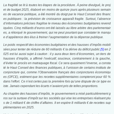
La fragilité se lit à toutes les étapes de la procédure. À peine divulgué, le proj
et de budget 2025, élaboré en moins de quinze jours après plusieurs semain
es de vacance politique, a été montré du doigt par le Haut Conseil des financ
es publiques : la prévision de croissance apparaît fragile. Surtout, l’absence
d’informations précises fragilise le niveau des économies budgétaires revend
iquées. Cinq milliards d’euros ont été laissés au libre arbitre des parlementair
es, a rétorqué le gouvernement, qui ne peut pourtant que constater le manqu
e d’appétence des élus à freiner l’augmentation de la dépense publique.
Le poids respectif des économies budgétaires et des hausses d’impôts mobili
sées pour tenter de réduire de 60 milliards € la dérive du déficit public
[5]
en 2
025 est lui aussi sujet à caution : il y aura deux tiers d’économies, un tiers de
hausses d’impôts, a affirmé l’exécutif, soucieux, contrairement à la gauche,
d’éviter le procès en matraquage fiscal. Ce sera quasiment l’inverse, a consta
té le Haut Conseil des finances publiques, à l’unisson de certains instituts de
conjoncture qui, comme l’Observatoire français des conjonctures économiqu
es (OFCE), estiment que les recettes supplémentaires compteront pour 60 %
dans l’effort. Ce n’est certes pas la première fois qu’une dispute de ce type ex
iste. Jamais cependant les écarts n’avaient pris de telles proportions.
Au chapitre des hausses d’impôts, le gouvernement a misé particulièrement g
ros sur la surtaxe d’impôt sur les sociétés qui vise les entreprises réalisant plu
s de 1 milliard € de chiffre d’affaires. Il en espère 8 milliards € de recettes sup
plémentaires en 2025.