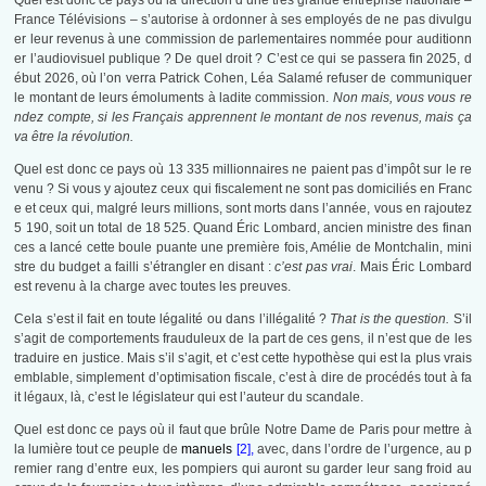
Quel est donc ce pays où la direction d’une très grande entreprise nationale –
France Télévisions – s’autorise à ordonner à ses employés de ne pas divulgu
er leur revenus à une commission de parlementaires nommée pour auditionn
er l’audiovisuel publique ? De quel droit ? C’est ce qui se passera fin 2025, d
ébut 2026, où l’on verra Patrick Cohen, Léa Salamé refuser de communiquer
le montant de leurs émoluments à ladite commission.
Non mais, vous vous re
ndez compte, si les Français apprennent le montant de nos revenus, mais ça
va être la révolution.
Quel est donc ce pays où 13 335 millionnaires ne paient pas d’impôt sur le re
venu ? Si vous y ajoutez ceux qui fiscalement ne sont pas domiciliés en Franc
e et ceux qui, malgré leurs millions, sont morts dans l’année, vous en rajoutez
5 190, soit un total de 18 525. Quand Éric Lombard, ancien ministre des finan
ces a lancé cette boule puante une première fois, Amélie de Montchalin, mini
stre du budget a failli s’étrangler en disant :
c’est pas vrai
. Mais Éric Lombard
est revenu à la charge avec toutes les preuves.
Cela s’est il fait en toute légalité ou dans l’illégalité ?
That is the question.
S’il
s’agit de comportements frauduleux de la part de ces gens, il n’est que de les
traduire en justice. Mais s’il s’agit, et c’est cette hypothèse qui est la plus vrais
emblable, simplement d’optimisation fiscale, c’est à dire de procédés tout à fa
it légaux, là, c’est le législateur qui est l’auteur du scandale.
Quel est donc ce pays où il faut que brûle Notre Dame de Paris pour mettre à
la lumière tout ce peuple de
manuels
[2],
avec, dans l’ordre de l’urgence, au p
remier rang d’entre eux, les pompiers qui auront su garder leur sang froid au