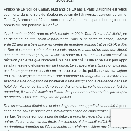
20 09 2024
Philippine Le Noir de Carlan, étudiante de 19 ans à Paris Dauphine est retrou
vée morte dans le Bois de Boulogne, voisin de l’Université. L’auteur du crime,
Taha O., Marocain de 22 ans, sera retrouvé rapidement par le bornage de ses
appels sur son portable, à Genève.
Condamné en 2021 pour un viol commis en 2019, Taha O. avait été libéré,
en
fin de peine
, en juin, selon le parquet de Paris. À
sa sortie de prison, l’homm
e de 22 ans avait été placé en centre de rétention administrative (CRA) à Met
z.
Son placement a été prolongé à trois reprises, avant qu’un juge des liberté
s et de la détention (JLD) ne valide sa sortie du CRA.
Le JLD avait motivé sa
décision par le fait que
l’intéressé n’a pas sollicité l’asile et ne s’est pas oppo
sé à la mesure d’éloignement
de France. Le suspect n’avait pas non plus ado
pté de comportement constituant un
trouble à l’ordre public
lors de son séjour
en CRA, susceptible d’autoriser une quatrième prolongation.
La mesure était
assortie d’une obligation de pointer et d’une assignation à résidence dans un
hôtel de l’Yonne, où Taha O. ne se rendra jamais.
La veille du meurtre, le 19 s
eptembre, il avait été inscrit au fichier des personnes recherchées parce qu’il
ne respectait pas son obligation de pointer.
Des associations féministes et élus de gauche ont appelé de leur côté à
pens
er ce crime
sous le prisme des féminicides et non de l’immigration.
La misogy
nie tue. Ne nous trompons pas de débat
, a réagi la Fédération nationale de c
entres d’information sur les droits des femmes et des familles (CIDFF).
Selon l
es dernières données de l’Observatoire des violences faites aux femmes, qui