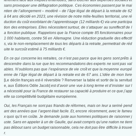
ièrement face aux inepties entendues, sans toucher aux dépenses sociales
et
sans provoquer une déflagration politique. Ces économies passent par le mai
ntien de l’allongement – modéré – de l’âge légal de départ à la retraite de 62
à 64 ans décidé en 2023, une révision de notre
mille-feuilles territorial
, une ré
duction du coût exorbitant de l’apprentissage (12 milliards €) via une participa
tion des entreprises. Elles nécessitent surtout, de s’attaquer au sureffectif de l
a fonction publique. Rappelons que la France compte 85 fonctionnaires pour
1 000 habitants, contre 56 en Allemagne. Une réduction graduelle des effectif
s, via le non-remplacement de tous les départs à la retraite, permettrait de réd
uite le surcoût estimé à 75 milliards €.
En ce qui concerne les retraites, ce n’est pas parce que les gens sont prêts à
descendre dans la rue que les recommandations des experts ne sont pas val
ables. N’oublions pas que l’espérance de vie croît et que la moyenne europé
enne de l’âge légal de départ à la retraite est de 67 ans. L’idée de mon livre
[Le déclin français est-il réversible ? Renverser la table et sortir de la servitud
e, aux Éditions Odile Jacob]
est d’avoir une vue à long terme et d’insister sur l
a nécessité pour la France de restaurer sa capacité à produire et ce que j’app
elle sa
compétitivité budgétaire européenne
.
Oui, les Français ne sont pas friands de réformes, mais on leur a seriné pend
ant des années que l’argent était facile. Et, encore récemment, avec le fameu
x
quoi qu’il en coûte
. Je demande juste aux hommes politiques de raisonner j
uste. Sans en appeler à un de Gaulle, qui avait compris qu’une nation ne tient
pas débout sans un budget raisonnable, cela ne doit pas être difficile à trouve
r.