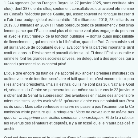
1 244 agences (selon François Bayrou le 27 janvier 2025, sans certitude abs
olue), dont 387 d’entre elles, seulement consultatives, qui avaient été nommé
es
Comités Théodule
par de Gaulle, qui, assez souvent ne font que brasser d
e l’air. Leur budget global est incontrôlé : 19 milliards en 2018, 23 milliards en
2019, 83 milliards en 2024 ! ! ! Mais pourquoi donc ce pullulement ? tout simp
lement parce que l’État ne peut plus et donc ne veut plus engager du personn
el avec le statut ruineux de la fonction publique, – dont la quasi impossibilité
de licenciement -, qui remonte à la Libération, quand le Pari Communiste surf
ait sur la vague de popularité que lui avait conféré la part très importante qu’il
avait eu dans la Résistance et pouvait dicter sa loi. Et donc l’État sous traite c
omme le font les grandes sociétés privées, en déléguant à des agences qui a
uront du personnel sous contrat privé.
Et que dire encore du train de vie accordé aux anciens premiers ministres : ch
auffeur voiture de fonction, secrétaire et tutti quanti, et, c’est encore mieux pou
r les anciens présidents. (mais il est vrai qu’ils ne sont pas 36). Nathalie Goul
et, sénatrice du Centre se penchera tout de même sur leur cas le 22 janvier e
n obtenant du Sénat la suppression des avantages en nature des anciens pre
miers ministres : après avoir vérifié qu’aucun d’entre eux ne pointait aux
Rest
os du cœur
. Mais cette vertueuse initiative ne passera pas l’examen par la Co
mmission mixte paritaire qui la retoquera :
Vous ne croyez tout de même pas
que l’on va supprimer nos vieilles coutumes monarchiques.
Et de là à raboter
les revenus des sénateurs et députés, il y a un fossé qu’elle n’aura pas osé fr
anchir.