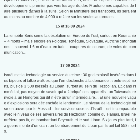
Open A.I. lance O1, une nouvelle famille d’IA, dotée de capacités inédites de
développement, premier pas vers les agents, des IA autonomes capables de f
aire plusieurs tâches à la suite. Selon le Ministère des transports, ils seraient
au moins au nombre de 4 000 à refaire sur les seules autoroutes…
15 et 16 09 2024
La tempête Boris sème la désolation en Europe de l’est, surtout en Roumanie
– 4 morts – mais encore en Pologne, Tchéquie, Slovaquie, Autriche : inondati
ons – souvent 1.6 m d’eaux en furie – coupures de courant, de voies de com
munication…
17 09 2024
Israël met la technologie au service du crime : 30 gr d’explosif insérées dans l
es bipeurs et talkie walkies, que l’on déclenche à la demande : trente-sept mo
rts, plus de 3 500 blessés au Liban, surtout au sein du Hezbollah. Et, dans l’i
mmédiat, pas moyen de savoir qui a fabriqué ces appareils : un Taïwanais re
nvoie à un Hongrois qui dit n’être qu’un intermédiaire… Et une nouvelle vagu
e d’explosions sera déclenchée le lendemain. Le niveau de la technologie mi
se en œuvre par le Mossad – les services secrets d’Israël – est incomparable
avec le niveau de ses adversaires du Hezbollah comme du Hamas. Israël ne
arrêtera pas là, en bombardant Beyrouth et le sud-Liban. Six jours plus tard, l
a guerre monte d’un cran : un bombardement du Liban par Israël fait 558 mort
s.