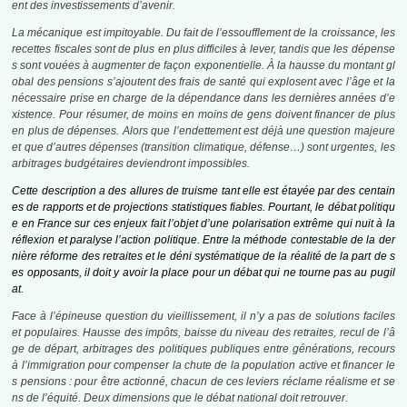
ent des investissements d’avenir.
La mécanique est impitoyable. Du fait de l’essoufflement de la croissance, les
recettes fiscales sont de plus en plus difficiles à lever, tandis que les dépense
s sont vouées à augmenter de façon exponentielle. À la hausse du montant gl
obal des pensions s’ajoutent des frais de santé qui explosent avec l’âge et la
nécessaire prise en charge de la dépendance dans les dernières années d’e
xistence. Pour résumer, de moins en moins de gens doivent financer de plus
en plus de dépenses. Alors que l’endettement est déjà une question majeure
et que d’autres dépenses (transition climatique, défense…) sont urgentes, les
arbitrages budgétaires deviendront impossibles.
Cette description a des allures de truisme tant elle est étayée par des centain
es de rapports et de projections statistiques fiables. Pourtant, le débat politiqu
e en France sur ces enjeux fait l’objet d’une polarisation extrême qui nuit à la
réflexion et paralyse l’action politique. Entre la méthode contestable de la der
nière réforme des retraites et le déni systématique de la réalité de la part de s
es opposants, il doit y avoir la place pour un débat qui ne tourne pas au pugil
at.
Face à l’épineuse question du vieillissement, il n’y a pas de solutions faciles
et populaires. Hausse des impôts, baisse du niveau des retraites, recul de l’â
ge de départ, arbitrages des politiques publiques entre générations, recours
à l’immigration pour compenser la chute de la population active et financer le
s pensions : pour être actionné, chacun de ces leviers réclame réalisme et se
ns de l’équité. Deux dimensions que le débat national doit retrouver.