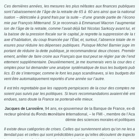
Ces dernières années, les mesures les plus néfastes aux finances publiques
sont l’abaissement de l’âge de la retraite de 65 à 60 ans ainsi que la national
isation – détricotée à grand frais par la suite – d’une grande partie de l’écono
mie par François Mitterrand. Si je reconnais à Emmanuel Macron l’augmentat
ion de l’âge de la retraite, comme l’avait déjà fait Nicolas Sarkozy avant lui, et
la baisse de la pression fiscale sur le capital, je regrette la suppression de la t
axe d’habitation, du coup financée par l’État, et, surtout, l’absence totale de m
esures pour réduire les dépenses publiques. Puisque Michel Barnier juge im
portant de réduire la dette publique, je recommanderai deux choses. Premièr
ement, arrêter de faire croire aux Français que tout peut se régler par de l’end
ettement supplémentaire. Deuxièmement, je me tournerais vers la cour des c
omptes pour lui demander une analyse systématique de tous les budgets pub
lics. Et de s’interroger, comme le font les pays scandinaves, si les budgets doi
vent être automatiquement reportés d’une année sur l’autre.
Il est très regrettable que les rapports perspicaces de la cour des comptes ne
soient pas suivis par les politiques. Si leurs recommandations avaient été ent
endues, sans doute la France se porterait-elle mieux.
Jacques de Larosière
, 94 ans, ex-gouverneur de la Banque de France, ex-di
recteur général du
F
onds
m
onétaire
i
nternational, – le FMI -, membre de l’Aca
démie des sciences morales et politiques
Il existe deux catégories de crises. Celles qui surviennent alors qu’on ne les a
ttendait pas et celles qui sont prédictibles parce qu’elles découlent de trajecto