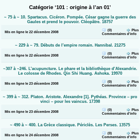
Catégorie ‘101 : origine à l’an 01’
~ 75 à ~ 10. Spartacus. Cicéron. Pompée. César gagne la guerre des
Gaules et prend le pouvoir. Cléopâtre. 18757
(0)
Plus
Mis en ligne le 22 décembre 2008
Commentaires
d'info
~ 229 à ~ 79. Débuts de l’empire romain. Hannibal. 21275
(0)
Plus
Mis en ligne le 22 décembre 2008
Commentaires
d'info
~307 à ~246. L’acupuncture. Le phare et la bibliothèque d’Alexandrie.
Le colosse de Rhodes. Qin Shi Huang. Ashoka. 19970
(0)
Plus
Mis en ligne le 23 décembre 2008
Commentaires
d'info
~ 399 à ~ 312. Platon. Aristote. Alexandre [1]. Pythéas. Province – pro
vinci – pour les vaincus. 17398
(0)
Plus
Mis en ligne le 23 décembre 2008
Commentaires
d'info
~ 490 à ~ 400. La Grèce classique. Périclès. Les Perses. 13575
(0)
Plus
Mis en ligne le 24 décembre 2008
Commentaires
d'info