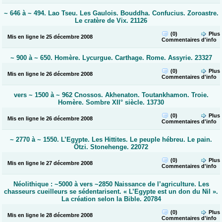
~ 646 à ~ 494. Lao Tseu. Les Gaulois. Bouddha. Confucius. Zoroastre.
Le cratère de Vix. 21126
(0)
Plus
Mis en ligne le 25 décembre 2008
Commentaires
d'info
~ 900 à ~ 650. Homère. Lycurgue. Carthage. Rome. Assyrie. 23327
(0)
Plus
Mis en ligne le 26 décembre 2008
Commentaires
d'info
vers ~ 1500 à ~ 962 Cnossos. Akhenaton. Toutankhamon. Troie.
Homère. Sombre XII° siècle. 13730
(0)
Plus
Mis en ligne le 26 décembre 2008
Commentaires
d'info
~ 2770 à ~ 1550. L’Egypte. Les Hittites. Le peuple hébreu. Le pain.
Ötzi. Stonehenge. 22072
(0)
Plus
Mis en ligne le 27 décembre 2008
Commentaires
d'info
Néolithique : ~5000 à vers ~2850 Naissance de l’agriculture. Les
chasseurs cueilleurs se sédentarisent. « L’Egypte est un don du Nil ».
La création selon la Bible. 20784
(0)
Plus
Mis en ligne le 28 décembre 2008
Commentaires
d'info