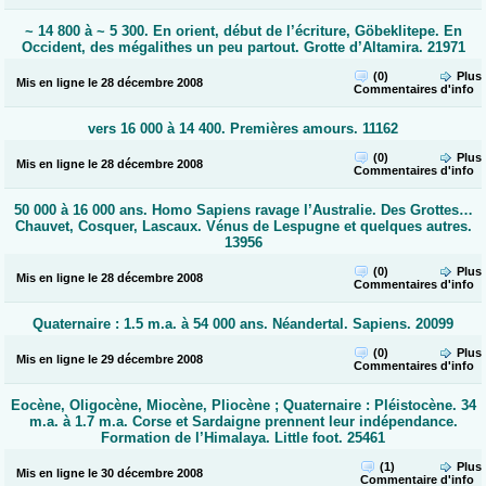
~ 14 800 à ~ 5 300. En orient, début de l’écriture, Göbeklitepe. En
Occident, des mégalithes un peu partout. Grotte d’Altamira. 21971
(0)
Plus
Mis en ligne le 28 décembre 2008
Commentaires
d'info
vers 16 000 à 14 400. Premières amours. 11162
(0)
Plus
Mis en ligne le 28 décembre 2008
Commentaires
d'info
50 000 à 16 000 ans. Homo Sapiens ravage l’Australie. Des Grottes…
Chauvet, Cosquer, Lascaux. Vénus de Lespugne et quelques autres.
13956
(0)
Plus
Mis en ligne le 28 décembre 2008
Commentaires
d'info
Quaternaire : 1.5 m.a. à 54 000 ans. Néandertal. Sapiens. 20099
(0)
Plus
Mis en ligne le 29 décembre 2008
Commentaires
d'info
Eocène, Oligocène, Miocène, Pliocène ; Quaternaire : Pléistocène. 34
m.a. à 1.7 m.a. Corse et Sardaigne prennent leur indépendance.
Formation de l’Himalaya. Little foot. 25461
(1)
Plus
Mis en ligne le 30 décembre 2008
Commentaire
d'info