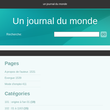
un journal du monde
Un journal du monde
Recherche:
Pages
A propos de l’auteur. 1531
Exergue 1539
Mode d’emploi 411
Catégories
101 : origine à l'an 01
(19)
102 : 01 à 1163
(15)