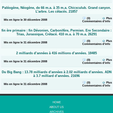
Paléogène, Néogène, de 66 m.a. à 35 m.a. Chicxculub. Grand canyon.
L’arbre. Les cétacés. 21857
(0)
Plus
Mis en ligne le 30 décembre 2008
Commentaires
d'info
fin ère primaire : fin Dévonien, Carbonifère, Permien. Ere Secondaire :
Trias, Jurassique, Crétacé. 410 m.a. à 70 m.a. 26291
(0)
Plus
Mis en ligne le 31 décembre 2008
Commentaires
d'info
2 milliards d’années à 416 millions d’années. 18485
(0)
Plus
Mis en ligne le 31 décembre 2008
Commentaires
d'info
Du Big Bang : 13.78 milliards d’années à 2.02 milliards d’années. ADN
à 3.7 milliard d’années. 21696
(0)
Plus
Mis en ligne le 31 décembre 2008
Commentaires
d'info
HOME
ABOUT US
ARCHIVES