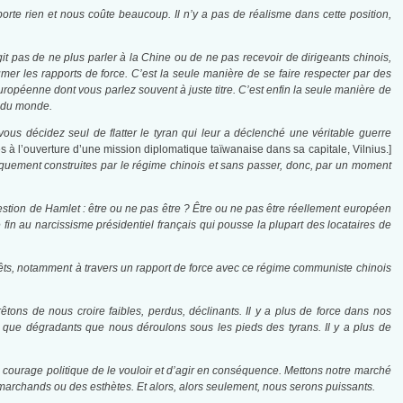
orte rien et nous coûte beaucoup. Il n’y a pas de réalisme dans cette position,
agit pas de ne plus parler à la Chine ou de ne pas recevoir de dirigeants chinois,
mer les rapports de force. C’est la seule manière de se faire respecter par des
uropéenne dont vous parlez souvent à juste titre. C’est enfin la seule manière de
s du monde.
us décidez seul de flatter le tyran qui leur a déclenché une véritable guerre
 à l’ouverture d’une mission diplomatique taïwanaise dans sa capitale, Vilnius.]
ement construites par le régime chinois et sans passer, donc, par un moment
uestion de Hamlet : être ou ne pas être ? Être ou ne pas être réellement européen
fin au narcissisme présidentiel français qui pousse la plupart des locataires de
êts, notamment à travers un rapport de force avec ce régime communiste chinois
 de nous croire faibles, perdus, déclinants. Il y a plus de force dans nos
s que dégradants que nous déroulons sous les pieds des tyrans. Il y a plus de
 courage politique de le vouloir et d’agir en conséquence. Mettons notre marché
 marchands ou des esthètes. Et alors, alors seulement, nous serons puissants.