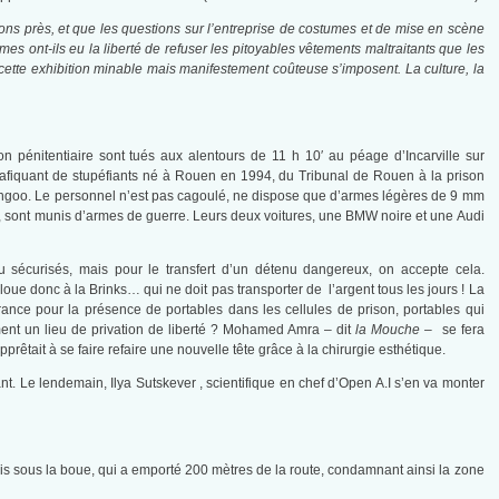
ions près, et que les questions sur l’entreprise de costumes et de mise en scène
s ont-ils eu la liberté de refuser les pitoyables vêtements maltraitants que les
e cette exhibition minable mais manifestement coûteuse s’imposent. La culture, la
ion pénitentiaire sont tués aux alentours de 11 h 10′ au péage d’Incarville sur
 trafiquant de stupéfiants né à Rouen en 1994, du Tribunal de Rouen à la prison
Kangoo. Le personnel n’est pas cagoulé, ne dispose que d’armes légères de 9 mm
ux, sont munis d’armes de guerre. Leurs deux voitures, une BMW noire et une Audi
u sécurisés, mais pour le transfert d’un détenu dangereux, on accepte cela.
 loue donc à la Brinks… qui ne doit pas transporter de l’argent tous les jours ! La
rance pour la présence de portables dans les cellules de prison, portables qui
iment un lieu de privation de liberté ? Mohamed Amra – dit
la Mouche –
se fera
rêtait à se faire refaire une nouvelle tête grâce à la chirurgie esthétique.
t. Le lendemain, Ilya Sutskever , scientifique en chef d’Open A.I s’en va monter
is sous la boue, qui a emporté 200 mètres de la route, condamnant ainsi la zone