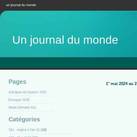
un journal du monde
Un journal du monde
Pages
1° mai 2024 au 2
A propos de l’auteur. 1531
Exergue 1539
Mode d’emploi 411
Catégories
101 : origine à l'an 01
(19)