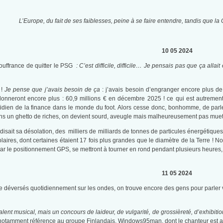
L’Europe, du fait de ses faiblesses, peine à se faire entendre, tandis que la 
10 05 2024
ouffrance de quitter le PSG
: C’est difficile, difficile… Je pensais pas que ça allai
.
!
Je pense que j’avais besoin de ça
: j’avais besoin d’engranger encore plus de t
onneront encore plus : 60,9 millions € en décembre 2025 ! ce qui est autrement
idien de la finance dans le monde du foot. Alors cesse donc, bonhomme, de parle
ns un ghetto de riches, on devient sourd, aveugle mais malheureusement pas muet
sait sa désolation, des milliers de milliards de tonnes de particules énergétiques b
aires, dont certaines étaient 17 fois plus grandes que le diamètre de la Terre ! Nom
par le positionnement GPS, se mettront à tourner en rond pendant plusieurs heures
11 05 2024
 déversés quotidiennement sur les ondes, on trouve encore des gens pour parler v
lent musical, mais un concours de laideur, de vulgarité, de grossièreté, d’exhibition
 notamment référence au groupe Finlandais, Windows95man, dont le chanteur est appa