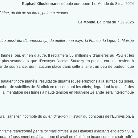
Raphaël Glucksmann
, député européen. Le Monde du 8 mai 2024
Chine, du fait de sa force, peine à écouter
.
Le Monde
. Éditorial du 7 12 2025
t être aussi dur d’annoncer ça, de quitter mon pays, la France, la Ligue 1. Mais je
hunes, oui, et rien d’autre. Il réclamera 55 millions € d’arriérés au PSG et les
 plus scandaleux que d’envoyer Nicolas Sarkozy en prison, car cela revient à
r de souffrance, qui n’aucune place dans cette affaire ; un peu de pudeur, que
.
alaient notre planète, résultat de gigantesques éruptions à la surface du soleil,
bre de satellites de Starlink en ressentiront les effets, dégradant la qualité des
, l’alimentation des lignes à haute tension en Nouvelle Zélande sera interrompue
rai, sans tenir compte du
qu’en dira-t-on
: il s’agit du concours de l’Eurovision, à
nisme (sanctionné par la loi mais diffusé à des millions d’enfants et d’ado ! ! )
, a
ru faussement nu à l’antenne (il avait en réalité un boxer couleur chair. ndlr).