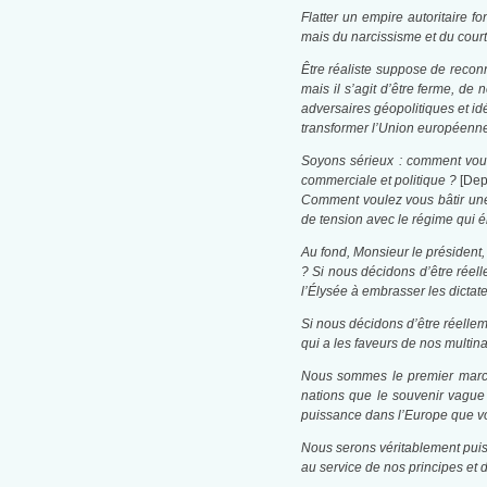
Flatter un empire autoritaire f
mais du narcissisme et du cour
Être réaliste suppose de reconn
mais il s’agit d’être ferme, de
adversaires géopolitiques et id
transformer l’Union européenne 
Soyons sérieux : comment voule
commerciale et politique ?
[Dep
Comment voulez vous bâtir une
de tension avec le régime qui 
Au fond, Monsieur le président,
? Si nous décidons d’être réell
l’Élysée à embrasser les dictate
Si nous décidons d’être réelle
qui a les faveurs de nos multin
Nous sommes le premier march
nations que le souvenir vague 
puissance dans l’Europe que v
Nous serons véritablement puis
au service de nos principes et 