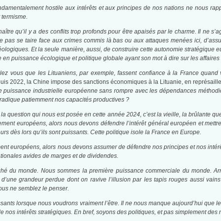
ondamentalement hostile aux intérêts et aux principes de nos nations ne nous rapp
t termisme.
aître qu’il y a des conflits trop profonds pour être apaisés par le charme. Il ne s’
 ne pas se taire face aux crimes commis là bas ou aux attaques menées ici, d’assu
éologiques. Et la seule manière, aussi, de construire cette autonomie stratégique e
en puissance écologique et politique globale ayant son mot à dire sur les affaire
z vous que les Lituaniens, par exemple, fassent confiance à la France quand vo
uis 2022, la Chine impose des sanctions économiques à la Lituanie, en représailles
 puissance industrielle européenne sans rompre avec les dépendances méthodiqu
éradique patiemment nos capacités productives ?
 la question qui nous est posée en cette année 2024, c’est la vieille, la brûlante q
ement européens, alors nous devons défendre l’intérêt général européen et mettre 
urs dès lors qu’ils sont puissants. Cette politique isole la France en Europe.
ment européens, alors nous devons assumer de défendre nos principes et nos intér
ationales avides de marges et de dividendes.
é du monde. Nous sommes la première puissance commerciale du monde. Arrêtons
d’une grandeur perdue dont on ravive l’illusion par les tapis rouges aussi vain
ous ne semblez le penser.
sants lorsque nous voudrons vraiment l’être. Il ne nous manque aujourd’hui que le
de nos intérêts stratégiques. En bref, soyons des politiques, et pas simplement des