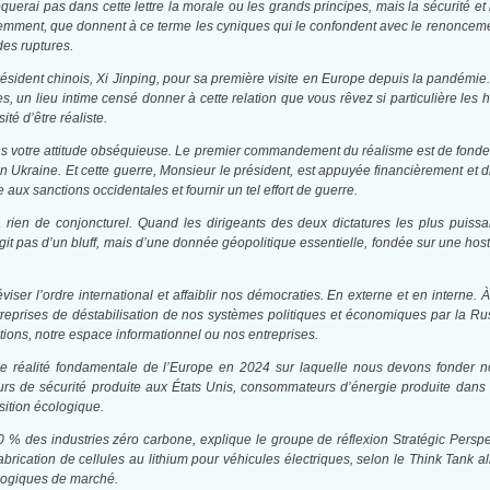
oquerai pas dans cette lettre la morale ou les grands principes, mais la sécurité et
mment, que donnent à ce terme les cyniques qui le confondent avec le renoncement 
des ruptures.
résident chinois, Xi Jinping, pour sa première visite en Europe depuis la pandémie. 
, un lieu intime censé donner à cette relation que vous rêvez si particulière les ha
ité d’être réaliste.
s votre attitude obséquieuse. Le premier commandement du réalisme est de fonder sa 
n Ukraine. Et cette guerre, Monsieur le président, est appuyée financièrement et d
e aux sanctions occidentales et fournir un tel effort de guerre.
n’a rien de conjoncturel. Quand les dirigeants des deux dictatures les plus pu
s’agit pas d’un bluff, mais d’une donnée géopolitique essentielle, fondée sur une ho
réviser l’ordre international et affaiblir nos démocraties. En externe et en intern
treprises de déstabilisation de nos systèmes politiques et économiques par la Rus
ions, notre espace informationnel ou nos entreprises.
réalité fondamentale de l’Europe en 2024 sur laquelle nous devons fonder not
 de sécurité produite aux États Unis, consommateurs d’énergie produite dans l
sition écologique.
 % des industries zéro carbone, explique le groupe de réflexion Stratégic Perspec
fabrication de cellules au lithium pour véhicules électriques, selon le Think Tan
 logiques de marché.