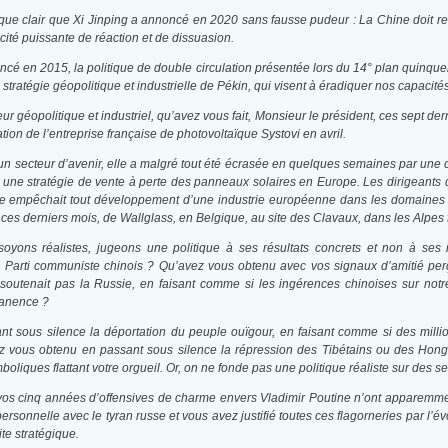
ique clair que Xi Jinping a annoncé en 2020 sans fausse pudeur : La Chine doit re
ité puissante de réaction et de dissuasion.
cé en 2015, la politique de double circulation présentée lors du 14° plan quinque
stratégie géopolitique et industrielle de Pékin, qui visent à éradiquer nos capacit
ur géopolitique et industriel, qu’avez vous fait, Monsieur le président, ces sept d
tion de l’entreprise française de photovoltaïque Systovi en avril.
r un secteur d’avenir, elle a malgré tout été écrasée en quelques semaines par un
t une stratégie de vente à perte des panneaux solaires en Europe. Les dirigeants d
e empêchait tout développement d’une industrie européenne dans les domaines l
é ces derniers mois, de Wallglass, en Belgique, au site des Clavaux, dans les Alpes 
 soyons réalistes, jugeons une politique à ses résultats concrets et non à ses 
 Parti communiste chinois ? Qu’avez vous obtenu avec vos signaux d’amitié pe
soutenait pas la Russie, en faisant comme si les ingérences chinoises sur notre
manence ?
 sous silence la déportation du peuple ouïgour, en faisant comme si des million
z vous obtenu en passant sous silence la répression des Tibétains ou des Hong
iques flattant votre orgueil. Or, on ne fonde pas une politique réaliste sur des s
 vos cinq années d’offensives de charme envers Vladimir Poutine n’ont apparemme
ersonnelle avec le tyran russe et vous avez justifié toutes ces flagorneries par l’é
ite stratégique.