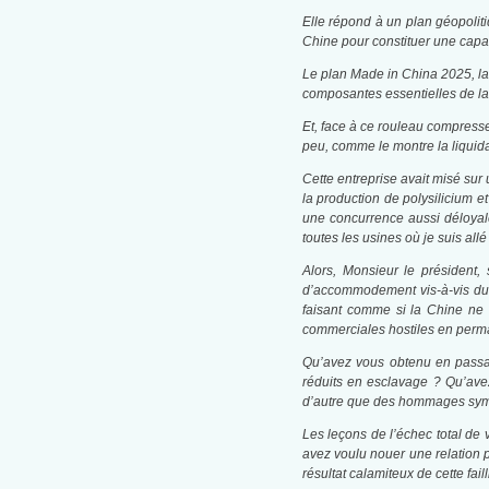
Elle répond à un plan géopolit
Chine pour constituer une capac
Le plan Made in China 2025, lan
composantes essentielles de la 
Et, face à ce rouleau compresse
peu, comme le montre la liquida
Cette entreprise avait misé su
la production de polysilicium e
une concurrence aussi déloyal
toutes les usines où je suis all
Alors, Monsieur le président,
d’accommodement vis-à-vis du
faisant comme si la Chine ne 
commerciales hostiles en per
Qu’avez vous obtenu en passant
réduits en esclavage ? Qu’ave
d’autre que des hommages symbol
Les leçons de l’échec total de
avez voulu nouer une relation p
résultat calamiteux de cette faill