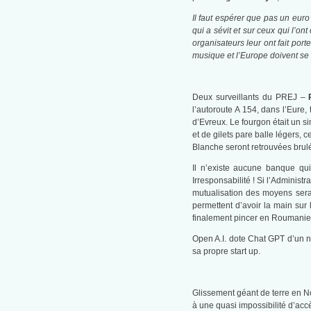
Il faut espérer que pas un euro
qui a sévit et sur ceux qui l’on
organisateurs leur ont fait por
musique et l’Europe doivent se 
Deux surveillants du PREJ –
l’autoroute A 154, dans l’Eure,
d’Evreux. Le fourgon était un 
et de gilets pare balle légers,
Blanche seront retrouvées brul
Il n’existe aucune banque qui
Irresponsabilité ! Si l’Administ
mutualisation des moyens serai
permettent d’avoir la main sur 
finalement pincer en Roumanie gr
Open A.I. dote Chat GPT d’un no
sa propre start up.
Glissement géant de terre en No
à une quasi impossibilité d’acc