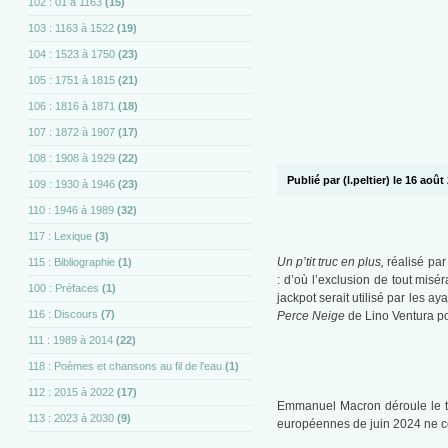
102 : 01 à 1163
(15)
103 : 1163 à 1522
(19)
104 : 1523 à 1750
(23)
105 : 1751 à 1815
(21)
106 : 1816 à 1871
(18)
107 : 1872 à 1907
(17)
108 : 1908 à 1929
(22)
Publié par (l.peltier) le 16 août
109 : 1930 à 1946
(23)
110 : 1946 à 1989
(32)
117 : Lexique
(3)
Un p’tit truc en plus,
réalisé par
115 : Bibliographie
(1)
: d’où l’exclusion de tout misé
100 : Préfaces
(1)
jackpot serait utilisé par les ay
116 : Discours
(7)
Perce Neige
de Lino Ventura po
111 : 1989 à 2014
(22)
118 : Poèmes et chansons au fil de l'eau
(1)
112 : 2015 à 2022
(17)
Emmanuel Macron déroule le tap
113 : 2023 à 2030
(9)
européennes de juin 2024 ne c