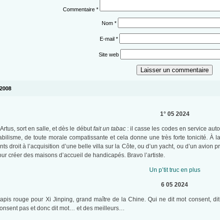
Commentaire
*
Nom
*
E-mail
*
Site web
 2008
1° 05 2024
 Artus, sort en salle, et dès le début
fait un tabac
: il casse les codes en service auto
rabilisme, de toute morale compatissante et cela donne une très forte tonicité. À l
ants droit à l’acquisition d’une belle villa sur la Côte, ou d’un yacht, ou d’un avion pr
ur créer des maisons d’accueil de handicapés. Bravo l’artiste.
Un p’tit truc en plus
6 05 2024
is rouge pour Xi Jinping, grand maître de la Chine. Qui ne dit mot consent, dit-
onsent pas et donc dit mot… et des meilleurs…