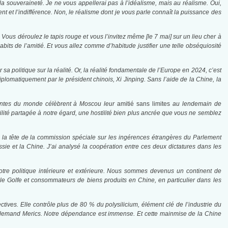
 la souveraineté. Je ne vous appellerai pas à l’idéalisme, mais au réalisme. Oui,
et l’indifférence. Non, le réalisme dont je vous parle connaît la puissance des
Vous déroulez le tapis rouge et vous l’invitez même [le 7 mai] sur un lieu cher à
bits de l’amitié. Et vous allez comme d’habitude justifier une telle obséquiosité
politique sur la réalité. Or, la réalité fondamentale de l’Europe en 2024, c’est
iplomatiquement par le président chinois, Xi Jinping. Sans l’aide de la Chine, la
issantes du monde célèbrent à Moscou leur
amitié sans limites
au lendemain de
stilité partagée à notre égard, une hostilité bien plus ancrée que vous ne semblez
e. À la tête de la commission spéciale sur les ingérences étrangères du Parlement
sie et la Chine. J’ai analysé la coopération entre ces deux dictatures dans les
re politique intérieure et extérieure. Nous sommes devenus un continent de
e Golfe et consommateurs de biens produits en Chine, en particulier dans les
tives. Elle contrôle plus de 80 % du polysilicium, élément clé de l’industrie du
k allemand Merics. Notre dépendance est immense. Et cette mainmise de la Chine