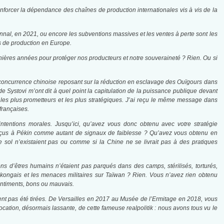
nforcer la dépendance des chaînes de production internationales vis à vis de la
nnal, en 2021, ou encore les subventions massives et les ventes à perte sont les
és de production en Europe.
ernières années pour protéger nos producteurs et notre souveraineté ? Rien. Ou si
e concurrence chinoise reposant sur la réduction en esclavage des Ouïgours dans
e Systovi m’ont dit à quel point la capitulation de la puissance publique devant
es plus prometteurs et les plus stratégiques. J’ai reçu le même message dans
françaises.
intentions morales. Jusqu’ici, qu’avez vous donc obtenu avec votre stratégie
rçus à Pékin comme autant de signaux de faiblesse ? Qu’avez vous obtenu en
 sol n’existaient pas ou comme si la Chine ne se livrait pas à des pratiques
s d’êtres humains n’étaient pas parqués dans des camps, stérilisés, torturés,
kongais et les menaces militaires sur Taïwan ? Rien. Vous n’avez rien obtenu
entiments, bons ou mauvais.
nt pas été tirées. De Versailles en 2017 au Musée de l’Ermitage en 2018, vous
vocation, désormais lassante, de cette fameuse realpolitik : nous avons tous vu le