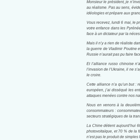
Monsieur le président, je n’inv
au réalisme. Pas au sens, évide
idéologies et prépare aux gran
Vous recevez, lundi 6 mai, le p
votre enfance dans les Pyrénées
face à un dictateur par la nécess
Mais il n’y a rien de
réaliste
dan
la guerre de Vladimir Poutine e
Russie n’aurait pas pu faire fac
Et l’alliance russo chinoise 
l’invasion de l’Ukraine, il ne 
le croire.
Cette alliance n’a qu’un but : 
européen, j’ai disséqué les en
attaques menées contre nos nat
Nous en venons à la deuxième 
consommateurs : consommateurs
secteurs stratégiques de la tran
La Chine détient aujourd’hui 60
photovoltaïque, et 70 % de la 
n’est pas le produit de simples