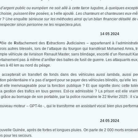
 d’argent public ou européen ne soit allé à cette farce lugubre, à quelques except
t choisie, puissent être posées
, a t-elle ajouté.
Les chanteurs et chanteuses eux-même
ter ? Une enquête sérieuse sur les méthodes ainsi qu’un bilan financier détaillé d
respecter sinon personne ne les respectera plus.
14 05 2024
P
ôle de
R
attachement des
E
xtractions
J
udiciaires – appartenant à l’administrat
 trois autres blessés, lors de l’attaque du fourgon qui transférait Mohamed Amra,
simple véhicule de livraison Renault Master, sans blindage, escorté d’un Renault 
 certainement pas à même d’arrêter des balles de fusil de guerre. Les attaquants e
ées à 40 km au nord du péage.
 accepterait un transfert de fonds dans des véhicules aussi
lambda
, aussi pe
ration pénitentiaire n’a pas d’argent pour se payer des véhicules blindés, qu’elle les
t elle inenvisageable pour la fonction publique ? Et que signifie donc cette tolé
la gestion des trafics en tous genres. Est-ce admissible ? La prison est elle vra
âce au bornage de son portable, par la police roumaine le 22 février 2025 : il s’app
uveau moteur – GPT-4o -, qui le transforme en assistant vocal bien plus performan
24 05 2024
uvelle Guinée, après de fortes et longues pluies. On parle de 2 000 morts ensevel
ès pour les secours.