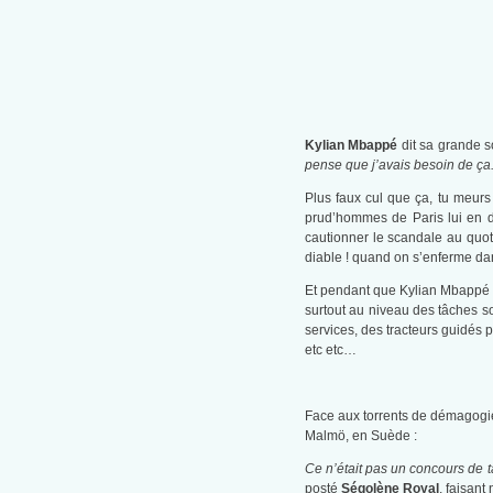
Kylian Mbappé
dit sa grande s
pense que j’avais besoin de ça
Plus faux cul que ça, tu meurs 
prud’hommes de Paris lui en d
cautionner le scandale au quot
diable ! quand on s’enferme da
Et pendant que Kylian Mbappé di
surtout au niveau des tâches sol
services, des tracteurs guidés 
etc etc…
Face aux torrents de démagogie
Malmö, en Suède :
Ce n’était pas un concours de ta
posté
Ségolène Royal
, faisant