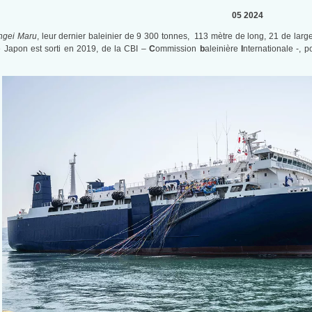
05 2024
ngei Maru
, leur dernier baleinier de 9 300 tonnes, 113 mètre de long, 21 de large
e Japon est sorti en 2019, de la CBI –
C
ommission
b
aleinière
I
nternationale -, 