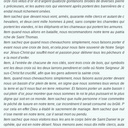
orze rois vêtus d’or et d’argent quatorze gonfanons brodés de diverses pierre
s précieuses, et les autres rois qui viennent après portent des bannières de c
endal moult richement ornées.
Item sachez que devant nous vont, armés, quarante mille clercs et autant de c
hevaliers, et deux cent mille hommes à pied, sans compter les charrettes qui
portent les viandes, ni les éléphants et les chameaux qui portent les armures.
Item quand nous allons en bataille, nous recommandons notre terre au patria
rche de Saint Thomas.
Item sachez que quand nous chevauchons simplement, nous faisons porter d
evant nous une croix de bois, et cela pour nous faire souvenir de Notre Seign
eur Jésus-Christ qui souffrit mort et passion pour délivrer tous les pécheurs d
e la mort d’enfer.
Item, à l’entrée de chacune de nos cités, sont trois croix de bois, qui symbolis
ent les deux croix où les deux larrons pendirent et celle où Notre Seigneur Jé
sus-Christ fut crucifié, afin que les gens adorent la sainte croix.
Item, quand nous chevauchons simplement, nous faisons aussi porter devant
nous un bassin d’or plein de terre, en signe que nous sommes tous venus de
la terre et qu’il nous faut en terre retourner. Et faisons porter un autre bassin t
out plein d’or, pour montrer que nous sommes le roi le plus puissant et le plus
digne qui soit en ce monde. Item sachez que nulle personne n’ose commettre
le péché de luxure en notre terre, car incontinent il serait consumé ou brûlé. P
our cela en effet Dieu a établi le sacrement de mariage. Item sachez que nul
n’ose mentir en notre terre, car il serait mort ou pendu.
Item sachez que nous visitons tous les ans le corps béni de Saint Daniel le pr
ophète, qui est en notre désert. Nous menons avec nous dix mille clercs, auta