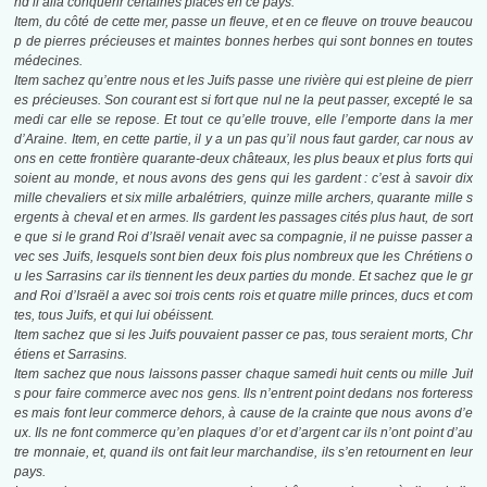
nd il alla conquérir certaines places en ce pays.
Item, du côté de cette mer, passe un fleuve, et en ce fleuve on trouve beaucou
p de pierres précieuses et maintes bonnes herbes qui sont bonnes en toutes
médecines.
Item sachez qu’entre nous et les Juifs passe une rivière qui est pleine de pierr
es précieuses. Son courant est si fort que nul ne la peut passer, excepté le sa
medi car elle se repose. Et tout ce qu’elle trouve, elle l’emporte dans la mer
d’Araine. Item, en cette partie, il y a un pas qu’il nous faut garder, car nous av
ons en cette frontière quarante-deux châteaux, les plus beaux et plus forts qui
soient au monde, et nous avons des gens qui les gardent : c’est à savoir dix
mille chevaliers et six mille arbalétriers, quinze mille archers, quarante mille s
ergents à cheval et en armes. Ils gardent les passages cités plus haut, de sort
e que si le grand Roi d’Israël venait avec sa compagnie, il ne puisse passer a
vec ses Juifs, lesquels sont bien deux fois plus nombreux que les Chrétiens o
u les Sarrasins car ils tiennent les deux parties du monde. Et sachez que le gr
and Roi d’Israël a avec soi trois cents rois et quatre mille princes, ducs et com
tes, tous Juifs, et qui lui obéissent.
Item sachez que si les Juifs pouvaient passer ce pas, tous seraient morts, Chr
étiens et Sarrasins.
Item sachez que nous laissons passer chaque samedi huit cents ou mille Juif
s pour faire commerce avec nos gens. Ils n’entrent point dedans nos forteress
es mais font leur commerce dehors, à cause de la crainte que nous avons d’e
ux. Ils ne font commerce qu’en plaques d’or et d’argent car ils n’ont point d’au
tre monnaie, et, quand ils ont fait leur marchandise, ils s’en retournent en leur
pays.