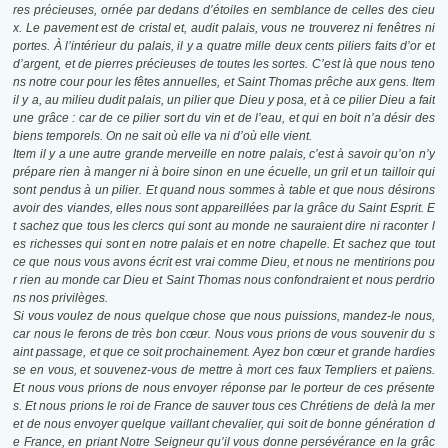
res précieuses, ornée par dedans d’étoiles en semblance de celles des cieu
x. Le pavement est de cristal et, audit palais, vous ne trouverez ni fenêtres ni
portes. À l’intérieur du palais, il y a quatre mille deux cents piliers faits d’or et
d’argent, et de pierres précieuses de toutes les sortes. C’est là que nous teno
ns notre cour pour les fêtes annuelles, et Saint Thomas prêche aux gens. Item
il y a, au milieu dudit palais, un pilier que Dieu y posa, et à ce pilier Dieu a fait
une grâce : car de ce pilier sort du vin et de l’eau, et qui en boit n’a désir des
biens temporels. On ne sait où elle va ni d’où elle vient.
Item il y a une autre grande merveille en notre palais, c’est à savoir qu’on n’y
prépare rien à manger ni à boire sinon en une écuelle, un gril et un tailloir qui
sont pendus à un pilier. Et quand nous sommes à table et que nous désirons
avoir des viandes, elles nous sont appareillées par la grâce du Saint Esprit. E
t sachez que tous les clercs qui sont au monde ne sauraient dire ni raconter l
es richesses qui sont en notre palais et en notre chapelle. Et sachez que tout
ce que nous vous avons écrit est vrai comme Dieu, et nous ne mentirions pou
r rien au monde car Dieu et Saint Thomas nous confondraient et nous perdrio
ns nos privilèges.
Si vous voulez de nous quelque chose que nous puissions, mandez-le nous,
car nous le ferons de très bon cœur. Nous vous prions de vous souvenir du s
aint passage, et que ce soit prochainement. Ayez bon cœur et grande hardies
se en vous, et souvenez-vous de mettre à mort ces faux Templiers et païens.
Et nous vous prions de nous envoyer réponse par le porteur de ces présente
s. Et nous prions le roi de France de sauver tous ces Chrétiens de delà la mer
et de nous envoyer quelque vaillant chevalier, qui soit de bonne génération d
e France, en priant Notre Seigneur qu’il vous donne persévérance en la grâc