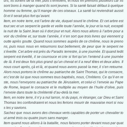
urs, ils sortent de la mer, puis s’envolent, et nous en prenons plusieurs car ils
sont bons à manger quand ils sont jeunes. Si la santé faisait défaut à quelque
homme ou femme, qu’il mange de ces oiseaux. La santé lui reviendrait aussit
ôt et il serait plus fort qu’avant.
Item, en notre terre, est l’arbre de vie, duquel sourd le chrême. Et cet arbre est
tout sec et un serpent le garde et veille toute l’année, le jour et la nuit, excepté
la nuit de la Saint Jean où il dort jour et nuit. Alors nous allons à l’arbre pour a
voir du chrême et, sur toute l’année, il n’en sort que trois livres qui viennent g
outte après goutte. Quand nous sommes auprès de ce chrême, nous le preno
ns, puis nous nous en retournons tout bellement, de peur que le serpent ne
s’éveille. Cet arbre est près du Paradis terrestre, à une journée. Et quand ledit
serpent est éveillé, il se courrouce et crie si fort qu’on l’entend à une journée
de là. Il est deux fois plus grand qu’un cheval et il a neuf têtes et deux ailes. Il
nous court après, çà et là, et quand nous avons passé la mer, il s’en retourne.
Alors nous portons le chrême au patriarche de Saint Thomas, qui le consacre,
et c’est de lui que nous sommes tous baptisés, nous, Chrétiens. Ce qu’il en re
ste, nous l’envoyons au patriarche de Jérusalem, et celui-ci l’envoie au Pape
de Rome, lequel le consacre et le multiplie au moyen de l’huile d’olive, puis
l’envoie dans toute la chrétienté d’au-delà la mer.
Item, en notre terre, il n’y a nul larron, ni du pays, ni étranger, car Dieu et Saint
Thomas les confondraient et nous les ferions mourir de mauvaise mort si nou
s les y savions.
Sachez que nous avons des chevaux verts capables de porter un chevalier to
ut armé trois ou quatre jours sans manger.
Item quand nous allons à la bataille, nous faisons porter devant nous par quat