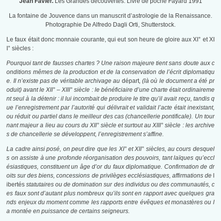
Jean Favier.
Les Grandes découvertes. Livre de poche Fayard 1991
La fontaine de Jouvence dans un manuscrit d’astrologie de la Renaissance.
Photographie De Alfredo Dagli Orti, Shutterstock.
Le faux était donc monnaie courante, qui eut son heure de gloire aux XI° et XI
I° siècles :
Pourquoi tant de fausses chartes ? Une raison majeure tient sans doute aux c
onditions mêmes de la production et de la conservation de l’écrit diplomatiqu
e. Il n’existe pas de véritable archivage au
départ
, (là où le document a été pr
oduit) avant le XII° – XIII° siècle : le bénéficiaire d’une charte était ordinaireme
nt seul à la détenir : il lui incombait de produire le titre qu’il avait reçu, tandis q
ue l’enregistrement par l’autorité qui délivrait et validait l’acte était inexistant,
ou réduit ou partiel dans le meilleur des cas (chancellerie pontificale). Un tour
nant majeur a lieu au cours du XII° siècle et surtout au XIII° siècle : les archive
s de chancellerie se développent, l’enregistrement s’affine.
La cadre ainsi posé, on peut dire que les XI° et XII° siècles, au cours desquel
s on assiste à une profonde réorganisation des pouvoirs, tant laïques qu’eccl
ésiastiques, constituent un âge d’or du faux diplomatique. Confirmation de dr
oits sur des biens, concessions de privilèges ecclésiastiques, affirmations de
l
ibertés
statutaires ou de domination sur des individus ou des communautés, c
es faux sont d’autant plus nombreux qu’ils sont en rapport avec quelques gra
nds enjeux du moment comme les rapports entre évêques et monastères ou l
a montée en puissance de certains seigneurs.