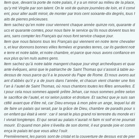
Item que, devant la porte de notre palais, il y a un miroir au milieu de la place,
qu’y mit Virgile par son talent. On le voit de quinze journées de loin, et il convi
ent, pour aller audit miroir, de monter par trois cent soixante-dix degrés, tous f
aits de pierres précieuses.
Item sachez qu’en notre cour viennent chaque année quinze rois, quarante d
ucs et quarante comtes, pour nous faire le service qu’ils nous doivent tous les
ans, sans compter les Français qui nous font service chaque jour.
Item que nous faisons tous les Français qui viennent en notre terre chevalier
s, et leur donnons bonnes villes fermées et grandes terres, car ils gardent notr
e terre et notre table, et notre chambre, et parce que nous avons confiance en
eux plus qu’en nuls autres gens.
Item sachez qu’à notre table mangent chaque jour vingt archevêques et quar
ante évêques, ainsi que le patriarche de Saint Thomas qui s’assoit à table au-
dessus de nous parce qu’il a le pouvoir du Pape de Rome. Et nous avons aut
ant d’abbés qu’il y a de jours dans l’année, et chacun vient chanter une fois
l’an à l’autel de Saint Thomas, où nous chantons toutes les fêtes annuelles. E
t pour cela nous sommes appelé prêtre Jehan, car nous sommes prêtre selon
le sacrifice de l’autel, et roi selon justice et droiture. Et sachez que je suis san
ctifié avant que d’être né, car Dieu envoya à mon père un ange, lequel lui dit
de faire un palais qui serait, par la grâce de Dieu, chambre de paradis pour s
on enfant qui était à venir : car il serait le plus grand roi terrestre du monde et i
l vivrait longtemps. Et qui serait au palais n’aurait ni faim ni soif et ne pourrait
mourir. Et quand mon père s’éveilla de son dormir, il eut grande joie et comm
ença le palais tel que vous allez l’ouïr.
Premièrement, les parois sont de cristal et la couverture de dessus est de pier