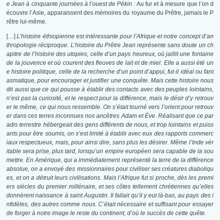
e Jean à cinquante journées à l’ouest de Pékin :
Au fur et à mesure que l’on d
écouvre l’Asie, apparaissent des mémoires du royaume du Prêtre, jamais le P
rêtre lui-même
.
[…]
L’histoire éthiopienne est intéressante pour l’Afrique et notre concept d’an
thropologie réciproque. L’histoire du Prêtre Jean représente sans doute un ch
apitre de l’histoire des utopies, celle d’un pays heureux, où jaillit une fontaine
de la jouvence et où courent des fleuves de lait et de miel. Elle a aussi été un
e histoire politique, celle de la recherche d’un point d’appui, fut-il idéal ou fant
asmatique, pour encourager et justifier une conquête. Mais cette histoire nous
dit aussi que ce qui pousse à établir des contacts avec des peuples lointains,
n’est pas la curiosité, et le respect pour la différence, mais le désir d’y retrouv
er le même, ce qui nous ressemble. On s’était tourné vers l’orient pour retrouv
er dans ces terres inconnues nos ancêtres Adam et Ève. Réalisant que ce par
adis terrestre hébergeait des gens différents de nous, et trop lointains et puiss
ants pour être soumis, on s’est limité à établir avec eux des rapports commerc
iaux respectueux, mais, pour ainsi dire, sans plus les désirer. Même l’Inde vér
itable sera prise, plus tard, lorsqu’un empire européen sera capable de la sou
mettre. En Amérique, qui a immédiatement représenté la terre de la différence
absolue, on a envoyé des missionnaires pour civiliser ses créatures diaboliqu
es, et on a détruit leurs civilisations. Mais l’Afrique fut si proche, dès les premi
ers siècles du premier millénaire, et ses côtes tellement chrétiennes qu’elles
donnèrent naissance à saint Augustin. Il fallait qu’il y eut là-bas, au pays des i
nfidèles, des autres comme nous. C’était nécessaire et suffisant pour essayer
de forger à notre image le reste du continent, d’où le succès de cette quête.