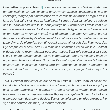
vers 1160
Une
Lettre du prêtre Jean
[1]
commence à circuler en occident, écrit fabriqué
de toutes pièces par un chanoine de Mayence, avec la connivence de son ar
chevêque, indigné par l’indifférence de la chrétienté devant les progrès de l’Is
lam. Le faussaire n’est pas un fabulateur. Il s’inscrit dans la meilleure tradition
des faux documents que toute abbaye forge pour affirmer des droits dont elle
est moralement assurée. Le
Prêtre Jean
devient le type même du héros orient
al, une sorte de roi Arthur entouré des trésors de Golconde. Son palais est fait
de porphyre, d’améthyste et de cristal. Les colonnes sur lesquelles repose sa
table d’or et de pierreries sont d’ivoire. Il a sous lui les rois des Pygmées, des
Cynocéphales et des Coclès. La reine des Amazones est sa vassale. Soixant
e douze rois le reconnaissent pour leur maître. Sept rois servent à sa cour.
C’est l’empire des merveilles, tel qu’il apparaît au portail de Vézelay, mais av
ec, en plus, le triomphalisme. On y joint l’eschatologie : il règne sur la fontaine
de Jouvence, voire sur le Paradis terrestre perdu par les autres. Il engendre d
es rêves de fortune : ne règne-t-il pas sur les serpents qui gardent le pays des
épices ?
Tout l’Occident fait circuler, de bonne foi,
la Lettre du Prêtre Jean
, et nul ne me
t en doute l’identité de son auteur. On la traduit, on la recopie. Les encyclopé
dies en font grand cas. On retrouve en 1339 le fleuve de Paradis et les soixan
te-douze rois sur la mappemonde du Majorquin Angelino Dulvert. La
Lettre
ci
rculera pendant deux bons siècles. Elle est le véhicule d’un rêve exotique. Il e
st, en une contrée lointaine, un monde meilleur.