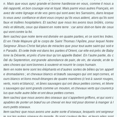
n. Mais que vous ayez grande et bonne hardiesse en vous, comme il nous a
été rapporté, et bon courage vrai et loyal. Mais parmi vous autres Français, en
avez de votre lignage et de vos gens qui sont avec les Sarrasins, dans lesque
ls vous avez confiance et dont vous croyez qu’ils vous aident, alors qu’ils sont
faux et traîtres hospitaliers. Et sachez que nous les avons tous brûlés, consu
més et détruits, ceux qui étaient en notre terre : car ainsi doit-on faire de ceux
qui vont contre la foi.
Item sachez que notre terre est divisée en quatre parties, et ce sont les Indes.
Et en l’Inde Majeure gît le corps de Saint Thomas l’Apôtre, pour lequel Notre
Seigneur Jésus-Christ fait plus de miracles que pour tout autre saint qui soit e
n Paradis. Et cette Inde est dans les parties d’Orient, car elle est près de Baby
lone la Déserte, et près d’une tour qu’on appelle Babel. En l’autre partie, du c
ôté du Septentrion, est grande abondance de pain, de vin, de viande, et de to
utes choses qui sont bonnes à soutenir et nourrir le corps humain.
Item en notre terre sont les éléphants et d’autres sortes de bêtes qu’on appell
e dromadaires ; et chevaux blancs et bœufs sauvages qui ont sept cornes, et
ours blancs et lions moult étranges de quatre manières (c’est à savoir rouges,
verts, noirs et blancs) ; et ânes sauvages qui ont deux petites cornes, et lièvre
s sauvages qui sont grands comme un mouton, et chevaux verts qui courent p
lus que nulle autre bête et ont deux petites cornes.
Item sachez que nous avons des oiseaux qui s’appellent griffons, et qui sont c
apables de porter un bœuf ou un cheval en leur nid pour donner à manger à l
eurs petits oiseaux.
Item sachez que nous avons une autre sorte d’oiseaux, lesquels ont seigneur
ie sur les autres oiseaux du monde. Ils sont couleur de feu, et leurs ailes sont