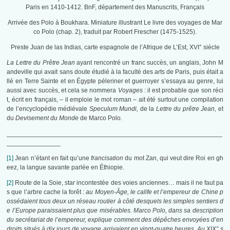
Paris en 1410-1412. BnF, département des Manuscrits, Français
Arrivée des Polo à Boukhara. Miniature illustrant Le livre des voyages de Mar
co Polo (chap. 2), traduit par Robert Frescher (1475-1525).
Preste Juan de las Indias, carte espagnole de l’Afrique de L’Est, XVI° siècle
La Lettre du Prêtre Jean
ayant rencontré un franc succès, un anglais, John M
andeville qui avait sans doute étudié à la faculté des arts de Paris, puis était a
llé en Terre Sainte et en Égypte péleriner et guerroyer s’essaya au genre, lui
aussi avec succès, et cela se nommera
Voyages
: il est probable que son réci
t, écrit en français, – il emploie le mot roman – ait été surtout une compilation
de l’encyclopédie médiévale
Speculum Mundi,
de la
Lettre du prêtre Jean,
et
du
Devisement du Monde
de Marco Polo.
____________________________________________________________
_______________
[1]
Jean n’étant en fait qu’une
francisation
du mot Zan, qui veut dire Roi en gh
eez, la langue savante parlée en Éthiopie.
[2]
Route de la Soie, star incontestée des voies anciennes… mais il ne faut pa
s que l’arbre cache la forêt :
au Moyen-Âge, le calife et l’empereur de Chine p
ossédaient tous deux un réseau routier à côté desquels les simples sentiers d
e l’Europe paraissaient plus que misérables. Marco Polo, dans sa description
du secrétariat de l’empereur, explique comment des dépêches envoyées d’en
droits situés à dix jours de voyage arrivaient en vingt-quatre heures. Au XIX° s