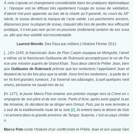
À cela s’ajoute un changement considérable dans les pratiques diplomatique
s : l’époque voit se diffuser très rapidement l’usage du sceau de validation,
d’abord rivé puis appendu au bas de la charte qu’il garantit. Au cours du XII°
siècle, le sceau devient la marque de l’acte valide. Les parchemins anciens,
dépourvus pour la plupart de sceau, risquant dès lors de perdre leur efficacité
juridique, il n’est pas rare qu’on en pourvoie (indûment) certains de ses scea
ux, afin que leur validité soit incontestable.
Laurent Morelle.
Des Faux par milliers L’Histoire Février 2012
[
…
]
En 1245, le franciscain Jean de Plan Carpin voyagea en Mongolie, l’anné
e même où le franciscain Guillaume de Rubrouck accomplit pour le roi de Fra
nce une mission auprès de Grand Khan. Tous deux citent le Prêtre Jean, bien
que
Guillaume de Rubrouck
précise que
les nestoriens l’appelaient Jean et
disaient de lui dix fois plus que la vérité. Ainsi font les nestoriens ; à partir de ri
en ils font grandes rumeurs. J’ai traversé ses pâturages, à part quelques nest
oriens, personne ne savait rien de lui
.
En 1271, le jeune Marco Polo entame son premier voyage vers la Chine en c
ompagnie de son père et de son oncle. Partis d’Acre, après avoir gagné la pe
tite Arménie, ils décident de se diriger vers Ormuz. Puis, par la voie terrestre a
u sud de la traditionnelle route de la soie
[2]
, ils entrent dans le désert de Gob
i et arrivent dans la grande province de Tangut. Surprise, c’est un pays chrétie
n.
Marco Polo
conte l’histoire d’un conflit entre le Prêtre Jean et son vassal Gen