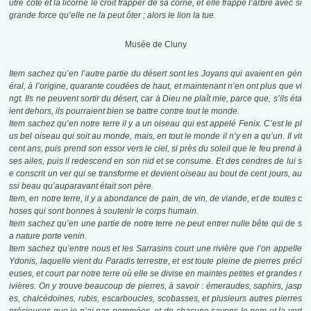
utre côté et la licorne le croit frapper de sa corne, et elle frappe l’arbre avec si
grande force qu’elle ne la peut ôter ; alors le lion la tue.
Musée de Cluny
Item sachez qu’en l’autre partie du désert sont les Joyans qui avaient en gén
éral, à l’origine, quarante coudées de haut, et maintenant n’en ont plus que vi
ngt. Ils ne peuvent sortir du désert, car à Dieu ne plaît mie, parce que, s’ils éta
ient dehors, ils pourraient bien se battre contre tout le monde.
Item sachez qu’en notre terre il y a un oiseau qui est appelé Fenix. C’est le pl
us bel oiseau qui soit au monde, mais, en tout le monde il n’y en a qu’un. Il vit
cent ans, puis prend son essor vers le ciel, si près du soleil que le feu prend à
ses ailes, puis il redescend en son nid et se consume. Et des cendres de lui s
e conscrit un ver qui se transforme et devient oiseau au bout de cent jours, au
ssi beau qu’auparavant était son père.
Item, en notre terre, il y a abondance de pain, de vin, de viande, et de toutes c
hoses qui sont bonnes à soutenir le corps humain.
Item sachez qu’en une partie de notre terre ne peut entrer nulle bête qui de s
a nature porte venin.
Item sachez qu’entre nous et les Sarrasins court une rivière que l’on appelle
Ydonis, laquelle vient du Paradis terrestre, et est toute pleine de pierres préci
euses, et court par notre terre où elle se divise en maintes petites et grandes r
ivières. On y trouve beaucoup de pierres, à savoir : émeraudes, saphirs, jasp
es, chalcédoines, rubis, escarboucles, scobasses, et plusieurs autres pierres