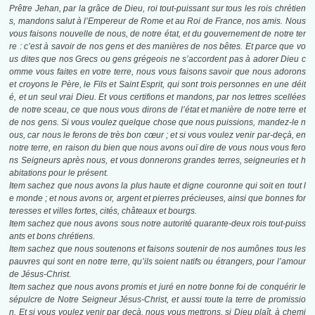
Prêtre Jehan, par la grâce de Dieu, roi tout-puissant sur tous les rois chrétien
s, mandons salut à l’Empereur de Rome et au Roi de France, nos amis. Nous
vous faisons nouvelle de nous, de notre état, et du gouvernement de notre ter
re : c’est à savoir de nos gens et des manières de nos bêtes. Et parce que vo
us dites que nos Grecs ou gens grégeois ne s’accordent pas à adorer Dieu c
omme vous faites en votre terre, nous vous faisons savoir que nous adorons
et croyons le Père, le Fils et Saint Esprit, qui sont trois personnes en une déit
é, et un seul vrai Dieu. Et vous certifions et mandons, par nos lettres scellées
de notre sceau, ce que nous vous dirons de l’état et manière de notre terre et
de nos gens. Si vous voulez quelque chose que nous puissions, mandez-le n
ous, car nous le ferons de très bon cœur ; et si vous voulez venir par-deçà, en
notre terre, en raison du bien que nous avons ouï dire de vous nous vous fero
ns Seigneurs après nous, et vous donnerons grandes terres, seigneuries et h
abitations pour le présent.
Item sachez que nous avons la plus haute et digne couronne qui soit en tout l
e monde ; et nous avons or, argent et pierres précieuses, ainsi que bonnes for
teresses et villes fortes, cités, châteaux et bourgs.
Item sachez que nous avons sous notre autorité quarante-deux rois tout-puiss
ants et bons chrétiens.
Item sachez que nous soutenons et faisons soutenir de nos aumônes tous les
pauvres qui sont en notre terre, qu’ils soient natifs ou étrangers, pour l’amour
de Jésus-Christ.
Item sachez que nous avons promis et juré en notre bonne foi de conquérir le
sépulcre de Notre Seigneur Jésus-Christ, et aussi toute la terre de promissio
n. Et si vous voulez venir par deçà, nous vous mettrons, si Dieu plaît, à chemi