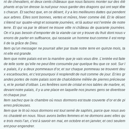
nt de chevaliers, et deux cents châteaux que nous faisons monter sur des élé
phants et qu’on dresse la nuit pour nous garder des dragons qui ont sept tête
s chacun. Et sachez que, en ce désert, il y a les meilleures dattes qui pendent
aux arbres. Elles sont bonnes, vertes et mûres, hiver comme été. Et le désert
s’étend sur quatre-vingt et soixante journées, et là autour est l’entrée de notre
terre. Et qui va par le désert ne trouve ville ni château de quarante journées.
On n’a pas besoin d’emporter de la viande car on y trouve du fruit dont nous v
enons de parler en suffisance, qui rassasie un homme tout comme il est remp
li de la grâce de Dieu.
Item qu’un messager ne pourrait aller par toute notre terre en quinze mois, ta
nt elle est grande.
Item que notre palais est en la manière que je vais vous dire. L’entrée est faite
de telle sorte qu’elle ne peut être consumée par quelque feu que ce soit. Sur l
e palais, il y a deux pommeaux d’or, et sur chaque pommeau se trouvent deu
x escarboucles, et c’est pourquoi il resplendit de nuit comme de jour. Et les gr
andes portes de notre palais sont de chalcédoine mêlée de pierres précieuse
s, et le portail d’oliban. Les fenêtres sont de cristal et nos tables de marbre, et,
devant notre palais, il y a une place en laquelle nos jeunes gens se divertisse
nt chaque jour.
Item sachez que la chambre où nous dormons est toute couverte d’or et de pi
erres précieuses.
Item que le lit où nous dormons est tout semé de saphirs, parce que nous avo
ns chasteté en nous. Nous avons belles femmes et ne dormons avec elles qu
e trois mois l’an, c’est à savoir en mai, en octobre et en janvier, et ceci seulem
ent pour engendrer.