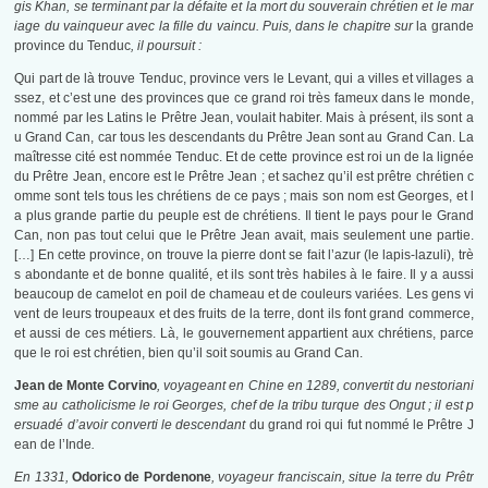
gis Khan, se terminant par la défaite et la mort du souverain chrétien et le mar
iage du vainqueur avec la fille du vaincu. Puis, dans le chapitre sur
la grande
province du Tenduc
, il poursuit :
Qui part de là trouve Tenduc, province vers le Levant, qui a villes et villages a
ssez, et c’est une des provinces que ce grand roi très fameux dans le monde,
nommé par les Latins le Prêtre Jean, voulait habiter. Mais à présent, ils sont a
u Grand Can, car tous les descendants du Prêtre Jean sont au Grand Can. La
maîtresse cité est nommée Tenduc. Et de cette province est roi un de la lignée
du Prêtre Jean, encore est le Prêtre Jean ; et sachez qu’il est prêtre chrétien c
omme sont tels tous les chrétiens de ce pays ; mais son nom est Georges, et l
a plus grande partie du peuple est de chrétiens. Il tient le pays pour le Grand
Can, non pas tout celui que le Prêtre Jean avait, mais seulement une partie.
[…] En cette province, on trouve la pierre dont se fait l’azur (le lapis-lazuli), trè
s abondante et de bonne qualité, et ils sont très habiles à le faire. Il y a aussi
beaucoup de camelot en poil de chameau et de couleurs variées. Les gens vi
vent de leurs troupeaux et des fruits de la terre, dont ils font grand commerce,
et aussi de ces métiers. Là, le gouvernement appartient aux chrétiens, parce
que le roi est chrétien, bien qu’il soit soumis au Grand Can.
Jean de Monte Corvino
, voyageant en Chine en 1289, convertit du nestoriani
sme au catholicisme le roi Georges, chef de la tribu turque des Ongut ; il est p
ersuadé d’avoir converti le descendant
du grand roi qui fut nommé le Prêtre J
ean de l’Inde
.
En 1331,
Odorico de Pordenone
, voyageur franciscain, situe la terre du Prêtr