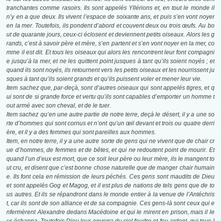
tranchantes comme rasoirs. Ils sont appelés Yllérions et, en tout le monde il
n’y en a que deux. Ils vivent l’espace de soixante ans, et puis s’en vont noyer
en la mer. Toutefois, ils pondent d’abord et couvent deux ou trois œufs. Au bo
ut de quarante jours, ceux-ci éclosent et deviennent petits oiseaux. Alors les g
rands, c’est à savoir père et mère, s’en partent et s’en vont noyer en la mer, co
mme il est dit. Et tous les oiseaux qui alors les rencontrent leur font compagni
e jusqu’à la mer, et ne les quittent point jusques à tant qu’ils soient noyés ; et
quand ils sont noyés, ils retournent vers les petits oiseaux et les nourrissent ju
sques à tant qu’ils soient grands et qu’ils puissent voler et mener leur vie.
Item sachez que, par-deçà, sont d’autres oiseaux qui sont appelés tigres, et q
ui sont de si grande force et vertu qu’ils sont capables d’emporter un homme t
out armé avec son cheval, et de le tuer.
Item sachez qu’en une autre partie de notre terre, deçà le désert, il y a une so
rte d’hommes qui sont cornus et n’ont qu’un œil devant et trois ou quatre derri
ère, et il y a des femmes qui sont pareilles aux hommes.
Item, en notre terre, il y a une autre sorte de gens qui ne vivent que de chair cr
ue d’hommes, de femmes et de bêtes, et qui ne redoutent point de mourir. Et
quand l’un d’eux est mort, que ce soit leur père ou leur mère, ils le mangent to
ut cru, et disent que c’est bonne chose naturelle que de manger chair humain
e. Ils font cela en rémission de leurs péchés. Ces gens sont maudits de Dieu
et sont appelés Gog et Magog, et il est plus de nations de tels gens que de to
us autres. Et ils se répandront dans le monde entier à la venue de l’Antéchris
t, car ils sont de son alliance et de sa compagnie. Ces gens-là sont ceux qui e
nfermèrent Alexandre dedans Macédoine et qui le mirent en prison, mais il le