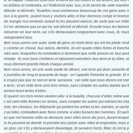
ur échappa. Toutefois Dieu leur enverra du ciel foudre et feu ardent, qui tous l
es brûlera et confondra, et l’Antéchrist avec eux, et ils seront de cette manière
détruits et décimés. Toutefois nous emmenons beaucoup de ces gens avec n
ous à la guerre, quand nous y voulons aller, et leur donnons congé et licence
de manger nos ennemis quand ils les peuvent vaincre, de sorte que sur mille
il n’en demeure pas un qui ne soit dévoré et décimé. Ensuite nous les faisons
retourner en leur terre, car s’ils demeuraient longuement avec nous, ils nous
mangeraient tous.
Item nous avons une autre sorte de gens en notre terre qui ont les pieds rond
s comme un cheval. Aux talons, derrière, ils ont quatre côtes fortes et trancha
ntes avec lesquelles ils combattent si durement que nulle armure ne leur peut
résister. Ils sont bons chrétiens et labourent volontiers leur terre et la nôtre, et
nous donnent grands tributs chaque année.
Item nous avons, en une autre partie du désert, une terre qui dure soixante-di
x journées de long et quarante de large : on l’appelle Feminée la grande. Et n
e croyez pas que ce soit en terre sarrasine ; car celle que nous disons est notr
e terre ; et en cette terre sont trois reines, sans compter les autres dames qui ti
ennent leurs terres d’elles.
Et quand ces trois reines veulent aller à la bataille, chacune d’elles mène ave
c soi cent mille femmes en armes, sans compter les autres qui mènent les cha
riots, les chevaux, les éléphants qui portent les armes et les viandes, et sache
z qu’elles combattent avec force comme si elles fussent des hommes. Et sach
ez que nul homme mâle ne demeure avec elles sinon dix jours, durant lesque
ls ils peuvent se divertir et prendre leur plaisir avec elles et engendrer, mais p
as plus, car s’ils y demeuraient davantage, ils seraient morts. Mais ils ont la p