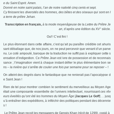
e du Saint Esprit. Amen.
Donné en notre saint palais, l’an de notre nativité cinq cents et sept.
Cy finissent les diversités des hommes, des bêtes et des oiseaux qui sont en l
a terre de prêtre Jehan.
Transcription en français,
à la mode moyenâgeuse
de la
Lettre du Prêtre Je
an
, d’après une édition du XV° siècle.
Ouf ! C’est fini !
Le plus étonnant dans cette affaire, c’est qu’ait pu paraître crédible cet ahuris
sant déballage que, de nos jours, on ne peut percevoir que venant d’un parve
nu. Le coté ampoulé, baroque de la traduction ne suffit pas à expliquer cette s
ensation d’indigestion. Ce
Prêtre Jean
est ivre de possession et de reconnais
sance ; l’imagination vient à chaque instant défier le plus élémentaire bon se
ns –
la rivière qui s’arrête de couler une fois par semaine pour se reposer –
!
On atteint des degrés dans le fantastique que ne renierait pas l’apocalypse d
e Saint Jean !
Rien de tel pour montrer combien le sentiment du merveilleux au Moyen Age
était une composante essentielle de l’univers intellectuel, nourrissant
ces rêv
eurs éveillés qu’ont été les hommes du Moyen Âge
[
Jacques Le Goff
] … jusq
u’à entraîner des expéditions, à infléchir des politiques pendant des décennie
s !
Le Prêtre Jean reçoit les messagers de Gengis Khan (récit de 1299), copié à