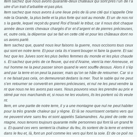
Item sachez que nous avons quarante-deux châteaux qui sont près l’un de l’a
utre d’un trait d’arbalète et pas plus.
Item sachez que nous avons à une lieue près de là une cité qui s’appelle Orie
nde la Grande, la plus belle et la plus forte qui soit au monde. Et un de nos roi
s la garde, lequel reçoit du grand Roi d’Israël le tribut, car il nous doit chaque
année deux cents chevaux chargés d’or et d’argent et de pierres précieuses,
et, outre cela, la dépense qui se fait en cette cité et pour les châteaux dont no
us avons parlé.
Item sachez que, quand nous leur faisons la guerre, nous occisons tous ceux
qui sont en notre terre. Et pour cela ils n’osent bouger ni faire la guerre. Et sac
hez que les Juives sont les plus belles femmes du monde et les plus chaude
s. Et sachez que près de ce fleuve, qui est d’Araine, vient la mer Areneuse, et
nul homme ne la peut passer sinon quand le vent souffle dessus. Alors il s’ép
and par la terre et on peut la passer, mais qu’on se hâte de retourner. Car si o
n ne faisait pas cela, on demeurerait dedans la mer. Tout le sable qui ne peut
s’en retourner se convertit en pierres précieuses, et nul ne les peut vendre ta
nt que nous ne les avons pas vues. Nous pouvons vous les prendre au prix e
stimé par nos marchands et, si nous ne les voulons, ils les portent où ils veule
nt.
Item, en une partie de notre terre, il y a une montagne que nul ne peut habiter
pour la très grande chaleur qui y règne. Et là se nourrissent certains vers qui
ne peuvent vivre sans feu et sont appelés Salamandres. Au pied de cette mo
ntagne, nous tenons toujours quarante mille personnes qui font là un grand fe
u. Et quand ces vers sentent la chaleur du feu, ils sortent de la terre et entrent
dans le feu et, là, font un poil comme les vers qui font la soie. Et de ce poil no