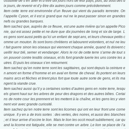
ossibilité de s’en aller et d’être dix jours hors de leur pays, puis, au bout des d
ix jours, de revenir et d’y être dix autres jours comme précédemment.
Item cette terre est environnée d’un fleuve qui vient du paradis terrestre. On
l’appelle Cyson, et il est si grand que nul ne le peut passer sinon en grandes
nefs ou grandes barques.
Item sachez que, auprès de ce fleuve, est une autre rivière qu’on appelle Pico
nie, qui est assez petite et ne dure que dix journées de long et six de large. L
es gens sont aussi petits qu’ici un enfant de sept ans, et leurs chevaux petits c
omme un mouton. Ils sont bons chrétiens et labourent volontiers, et nul ne leu
r fait guerre sinon les oiseaux qui viennent chaque année, quand ils doivent c
ueillir leur blé, semer et vendanger. Alors le roi de cette terre s’arme de tout s
on pouvoir contre lesdits oiseaux, et ils font grande tuerie les uns contre les a
utres. Et puis les oiseaux s’en retournent.
Item sachez qu’en notre terre sont les sagittaires, qui sont depuis la ceinture e
n amont en forme d’homme et en aval en forme de cheval. Ils portent en leurs
mains arcs et flèches et tirent plus fort que toute autre sorte de gens, et ils ma
ngent la viande crue.
Item sachez aussi qu’il y a certaines sortes d’autres gens en notre terre, lesqu
els gisent haut sur les arbres de peur des dragons et des autres bêtes. Certai
ns de notre cour les prennent et les mettent à la chaîne, et les gens les y vien
nent voir avec grande curiosité.
Item sachez qu’en notre terre sont les licornes qui ont en leur front une corne
unique. Il y en a de trois sortes : des vertes, des noires, et aussi des blanches
; et il leur arrive d’occire le lion. Mais le lion les occit moult subtilement, car qu
and la licorne est fatiguée, elle se met contre un arbre. Le lion se place de l’a