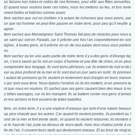
us faisons nos robes et celles de nos femmes, pour vêtir aux fêtes annuelles.
Et quand nous voulons laver ces robes, nous les mettons au feu, et lors revie
nnent belles et fraîches comme avant.
Item sachez que nul roi chrétien n’a autant de richesses que nous avons, par
ce que nul homme ne peut être pauvre en notre terre, pour peu qu’il veuille g
agner.
Item sachez que Monseigneur Saint Thomas fait plus de miracles pour nous q
ue saint qui soit en Paradis, car il prêche une fois l’an corporellement en son
église, à toutes gens, et il prêche en un de nos palais dont nous vous parlero
ns.
Item sachez qu’en une autre partie de notre terre il y a des gens d’étrange faç
on, c’est à savoir qu’ils ont un corps d’homme et une tête de chien, et on peut
comprendre leur langage. Ils sont bons pêcheurs, car ils entrent de nuit et de j
our au plus profond de la mer et ils sont tout un jour sans en sortir. Ils prennen
t autant de poissons qu’ils veulent et reviennent tout chargés en leurs maison
s qui sont sous terre. Nous épions l’endroit où ils les mettent, et en prenons ta
nt que nous en voulons. Et sachez que ces gens causent bien des maux à no
s bêtes sauvages, car ils les mangent. Ils se battent contre nos gens d’armes
et nos archers et font souvent de telles batailles.
Item, en notre terre, il y a une espèce d’oiseaux qui sont d’une nature beauco
up plus chaude que les autres. Car quand ils veulent pondre, ils pondent au f
ond de la mer et font trente œufs ; et quand ils veulent retourner, ils montent s
ur le haut de l’air, juste au-dessus de leurs œufs. Avec leur chaleur jointe à ce
lle de l’air, il couvent leurs œufs qui deviennent oiseaux. Et au bout de vingt jo