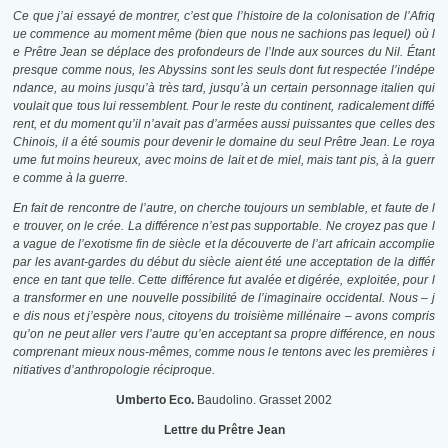
Ce que j’ai essayé de montrer, c’est que l’histoire de la colonisation de l’Afriq
ue commence au moment même (bien que nous ne sachions pas lequel) où l
e Prêtre Jean se déplace des profondeurs de l’Inde aux sources du Nil. Étant
presque comme nous, les Abyssins sont les seuls dont fut respectée l’indépe
ndance, au moins jusqu’à très tard, jusqu’à un certain personnage italien qui
voulait que tous lui ressemblent. Pour le reste du continent, radicalement diffé
rent, et du moment qu’il n’avait pas d’armées aussi puissantes que celles des
Chinois, il a été soumis pour devenir le domaine du seul Prêtre Jean. Le roya
ume fut moins heureux, avec moins de lait et de miel, mais tant pis, à la guerr
e comme à la guerre.
En fait de rencontre de l’autre, on cherche toujours un semblable, et faute de l
e trouver, on le crée. La différence n’est pas supportable. Ne croyez pas que l
a vague de l’exotisme fin de siècle et la découverte de l’art africain accomplie
par les avant-gardes du début du siècle aient été une acceptation de la différ
ence en tant que telle. Cette différence fut avalée et digérée, exploitée, pour l
a transformer en une nouvelle possibilité de l’imaginaire occidental. Nous – j
e dis nous et j’espère nous, citoyens du troisième millénaire – avons compris
qu’on ne peut aller vers l’autre qu’en acceptant sa propre différence, en nous
comprenant mieux nous-mêmes, comme nous le tentons avec les premières i
nitiatives d’anthropologie réciproque.
Umberto Eco.
Baudolino. Grasset 2002
Lettre du Prêtre Jean