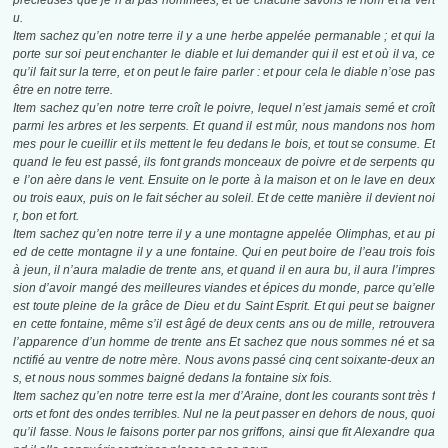
précieuses que je n’ai pas nommées, et de chacune savons le nom et la vert
u.
Item sachez qu’en notre terre il y a une herbe appelée permanable ; et qui la
porte sur soi peut enchanter le diable et lui demander qui il est et où il va, ce
qu’il fait sur la terre, et on peut le faire parler : et pour cela le diable n’ose pas
être en notre terre.
Item sachez qu’en notre terre croît le poivre, lequel n’est jamais semé et croît
parmi les arbres et les serpents. Et quand il est mûr, nous mandons nos hom
mes pour le cueillir et ils mettent le feu dedans le bois, et tout se consume. Et
quand le feu est passé, ils font grands monceaux de poivre et de serpents qu
e l’on aère dans le vent. Ensuite on le porte à la maison et on le lave en deux
ou trois eaux, puis on le fait sécher au soleil. Et de cette manière il devient noi
r, bon et fort.
Item sachez qu’en notre terre il y a une montagne appelée Olimphas, et au pi
ed de cette montagne il y a une fontaine. Qui en peut boire de l’eau trois fois
à jeun, il n’aura maladie de trente ans, et quand il en aura bu, il aura l’impres
sion d’avoir mangé des meilleures viandes et épices du monde, parce qu’elle
est toute pleine de la grâce de Dieu et du Saint Esprit. Et qui peut se baigner
en cette fontaine, même s’il est âgé de deux cents ans ou de mille, retrouvera
l’apparence d’un homme de trente ans Et sachez que nous sommes né et sa
nctifié au ventre de notre mère. Nous avons passé cinq cent soixante-deux an
s, et nous nous sommes baigné dedans la fontaine six fois.
Item sachez qu’en notre terre est la mer d’Araine, dont les courants sont très f
orts et font des ondes terribles. Nul ne la peut passer en dehors de nous, quoi
qu’il fasse. Nous le faisons porter par nos griffons, ainsi que fit Alexandre qua