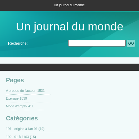
un journal du monde
Un journal du monde
Recherche:
Pages
A propos de l’auteur. 1531
Exergue 1539
Mode d’emploi 411
Catégories
101 : origine à l'an 01
(19)
102 : 01 à 1163
(15)