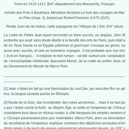
Paris en 1410-1412. BnF, département des Manuscrits, Français
Arrivée des Polo à Boukhara. Miniature illustrant Le livre des voyages de Mar
co Polo (chap. 2), traduit par Robert Frescher (1475-1525).
Preste Juan de las Indias, carte espagnole de l’Afrique de L’Est, XVI° siècle
La Lettre du Prêtre Jean
ayant rencontré un franc succès, un anglais, John M
andeville qui avait sans doute étudié à la faculté des arts de Paris, puis était a
llé en Terre Sainte et en Égypte péleriner et guerroyer s’essaya au genre, lui
aussi avec succès, et cela se nommera
Voyages
: il est probable que son réci
t, écrit en français, – il emploie le mot roman – ait été surtout une compilation
de l’encyclopédie médiévale
Speculum Mundi,
de la
Lettre du prêtre Jean,
et
du
Devisement du Monde
de Marco Polo.
____________________________________________________________
_______________
[1]
Jean n’étant en fait qu’une
francisation
du mot Zan, qui veut dire Roi en gh
eez, la langue savante parlée en Éthiopie.
[2]
Route de la Soie, star incontestée des voies anciennes… mais il ne faut pa
s que l’arbre cache la forêt :
au Moyen-Âge, le calife et l’empereur de Chine p
ossédaient tous deux un réseau routier à côté desquels les simples sentiers d
e l’Europe paraissaient plus que misérables. Marco Polo, dans sa description
du secrétariat de l’empereur, explique comment des dépêches envoyées d’en
droits situés à dix jours de voyage arrivaient en vingt-quatre heures. Au XIX° s