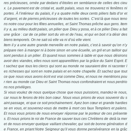
res précieuses, ornée par dedans d’étoiles en semblance de celles des cieu
x. Le pavement est de cristal et, audit palais, vous ne trouverez ni fenêtres ni
portes. À l’intérieur du palais, il y a quatre mille deux cents piliers faits d’or et
d’argent, et de pierres précieuses de toutes les sortes. C’est là que nous teno
ns notre cour pour les fêtes annuelles, et Saint Thomas prêche aux gens. Item
il y a, au milieu dudit palais, un pilier que Dieu y posa, et à ce pilier Dieu a fait
une grâce : car de ce pilier sort du vin et de l’eau, et qui en boit n’a désir des
biens temporels. On ne sait où elle va ni d’où elle vient.
Item il y a une autre grande merveille en notre palais, c’est à savoir qu’on n’y
prépare rien à manger ni à boire sinon en une écuelle, un gril et un tailloir qui
sont pendus à un pilier. Et quand nous sommes à table et que nous désirons
avoir des viandes, elles nous sont appareillées par la grâce du Saint Esprit. E
t sachez que tous les clercs qui sont au monde ne sauraient dire ni raconter l
es richesses qui sont en notre palais et en notre chapelle. Et sachez que tout
ce que nous vous avons écrit est vrai comme Dieu, et nous ne mentirions pou
r rien au monde car Dieu et Saint Thomas nous confondraient et nous perdrio
ns nos privilèges.
Si vous voulez de nous quelque chose que nous puissions, mandez-le nous,
car nous le ferons de très bon cœur. Nous vous prions de vous souvenir du s
aint passage, et que ce soit prochainement. Ayez bon cœur et grande hardies
se en vous, et souvenez-vous de mettre à mort ces faux Templiers et païens.
Et nous vous prions de nous envoyer réponse par le porteur de ces présente
s. Et nous prions le roi de France de sauver tous ces Chrétiens de delà la mer
et de nous envoyer quelque vaillant chevalier, qui soit de bonne génération d
e France, en priant Notre Seigneur qu’il vous donne persévérance en la grâc