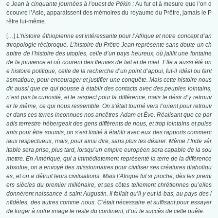
e Jean à cinquante journées à l’ouest de Pékin :
Au fur et à mesure que l’on d
écouvre l’Asie, apparaissent des mémoires du royaume du Prêtre, jamais le P
rêtre lui-même
.
[…]
L’histoire éthiopienne est intéressante pour l’Afrique et notre concept d’an
thropologie réciproque. L’histoire du Prêtre Jean représente sans doute un ch
apitre de l’histoire des utopies, celle d’un pays heureux, où jaillit une fontaine
de la jouvence et où courent des fleuves de lait et de miel. Elle a aussi été un
e histoire politique, celle de la recherche d’un point d’appui, fut-il idéal ou fant
asmatique, pour encourager et justifier une conquête. Mais cette histoire nous
dit aussi que ce qui pousse à établir des contacts avec des peuples lointains,
n’est pas la curiosité, et le respect pour la différence, mais le désir d’y retrouv
er le même, ce qui nous ressemble. On s’était tourné vers l’orient pour retrouv
er dans ces terres inconnues nos ancêtres Adam et Ève. Réalisant que ce par
adis terrestre hébergeait des gens différents de nous, et trop lointains et puiss
ants pour être soumis, on s’est limité à établir avec eux des rapports commerc
iaux respectueux, mais, pour ainsi dire, sans plus les désirer. Même l’Inde vér
itable sera prise, plus tard, lorsqu’un empire européen sera capable de la sou
mettre. En Amérique, qui a immédiatement représenté la terre de la différence
absolue, on a envoyé des missionnaires pour civiliser ses créatures diaboliqu
es, et on a détruit leurs civilisations. Mais l’Afrique fut si proche, dès les premi
ers siècles du premier millénaire, et ses côtes tellement chrétiennes qu’elles
donnèrent naissance à saint Augustin. Il fallait qu’il y eut là-bas, au pays des i
nfidèles, des autres comme nous. C’était nécessaire et suffisant pour essayer
de forger à notre image le reste du continent, d’où le succès de cette quête.