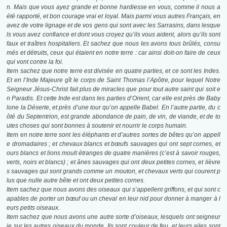
n. Mais que vous ayez grande et bonne hardiesse en vous, comme il nous a
été rapporté, et bon courage vrai et loyal. Mais parmi vous autres Français, en
avez de votre lignage et de vos gens qui sont avec les Sarrasins, dans lesque
ls vous avez confiance et dont vous croyez qu’ils vous aident, alors qu’ils sont
faux et traîtres hospitaliers. Et sachez que nous les avons tous brûlés, consu
més et détruits, ceux qui étaient en notre terre : car ainsi doit-on faire de ceux
qui vont contre la foi.
Item sachez que notre terre est divisée en quatre parties, et ce sont les Indes.
Et en l’Inde Majeure gît le corps de Saint Thomas l’Apôtre, pour lequel Notre
Seigneur Jésus-Christ fait plus de miracles que pour tout autre saint qui soit e
n Paradis. Et cette Inde est dans les parties d’Orient, car elle est près de Baby
lone la Déserte, et près d’une tour qu’on appelle Babel. En l’autre partie, du c
ôté du Septentrion, est grande abondance de pain, de vin, de viande, et de to
utes choses qui sont bonnes à soutenir et nourrir le corps humain.
Item en notre terre sont les éléphants et d’autres sortes de bêtes qu’on appell
e dromadaires ; et chevaux blancs et bœufs sauvages qui ont sept cornes, et
ours blancs et lions moult étranges de quatre manières (c’est à savoir rouges,
verts, noirs et blancs) ; et ânes sauvages qui ont deux petites cornes, et lièvre
s sauvages qui sont grands comme un mouton, et chevaux verts qui courent p
lus que nulle autre bête et ont deux petites cornes.
Item sachez que nous avons des oiseaux qui s’appellent griffons, et qui sont c
apables de porter un bœuf ou un cheval en leur nid pour donner à manger à l
eurs petits oiseaux.
Item sachez que nous avons une autre sorte d’oiseaux, lesquels ont seigneur
ie sur les autres oiseaux du monde. Ils sont couleur de feu, et leurs ailes sont