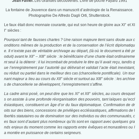
Jean Favier.
Les Grandes découvertes. Livre de poche Fayard 1991
La fontaine de Jouvence dans un manuscrit d’astrologie de la Renaissance.
Photographie De Alfredo Dagli Orti, Shutterstock.
Le faux était donc monnaie courante, qui eut son heure de gloire aux XI° et XI
I° siècles :
Pourquoi tant de fausses chartes ? Une raison majeure tient sans doute aux c
onditions mêmes de la production et de la conservation de l’écrit diplomatiqu
e. Il n’existe pas de véritable archivage au
départ
, (là où le document a été pr
oduit) avant le XII° – XIII° siècle : le bénéficiaire d’une charte était ordinaireme
nt seul à la détenir : il lui incombait de produire le titre qu’il avait reçu, tandis q
ue l’enregistrement par l’autorité qui délivrait et validait l’acte était inexistant,
ou réduit ou partiel dans le meilleur des cas (chancellerie pontificale). Un tour
nant majeur a lieu au cours du XII° siècle et surtout au XIII° siècle : les archive
s de chancellerie se développent, l’enregistrement s’affine.
La cadre ainsi posé, on peut dire que les XI° et XII° siècles, au cours desquel
s on assiste à une profonde réorganisation des pouvoirs, tant laïques qu’eccl
ésiastiques, constituent un âge d’or du faux diplomatique. Confirmation de dr
oits sur des biens, concessions de privilèges ecclésiastiques, affirmations de
l
ibertés
statutaires ou de domination sur des individus ou des communautés, c
es faux sont d’autant plus nombreux qu’ils sont en rapport avec quelques gra
nds enjeux du moment comme les rapports entre évêques et monastères ou l
a montée en puissance de certains seigneurs.