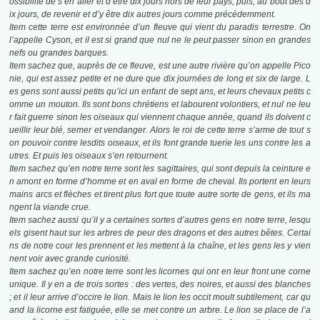
ossibilité de s’en aller et d’être dix jours hors de leur pays, puis, au bout des d
ix jours, de revenir et d’y être dix autres jours comme précédemment.
Item cette terre est environnée d’un fleuve qui vient du paradis terrestre. On
l’appelle Cyson, et il est si grand que nul ne le peut passer sinon en grandes
nefs ou grandes barques.
Item sachez que, auprès de ce fleuve, est une autre rivière qu’on appelle Pico
nie, qui est assez petite et ne dure que dix journées de long et six de large. L
es gens sont aussi petits qu’ici un enfant de sept ans, et leurs chevaux petits c
omme un mouton. Ils sont bons chrétiens et labourent volontiers, et nul ne leu
r fait guerre sinon les oiseaux qui viennent chaque année, quand ils doivent c
ueillir leur blé, semer et vendanger. Alors le roi de cette terre s’arme de tout s
on pouvoir contre lesdits oiseaux, et ils font grande tuerie les uns contre les a
utres. Et puis les oiseaux s’en retournent.
Item sachez qu’en notre terre sont les sagittaires, qui sont depuis la ceinture e
n amont en forme d’homme et en aval en forme de cheval. Ils portent en leurs
mains arcs et flèches et tirent plus fort que toute autre sorte de gens, et ils ma
ngent la viande crue.
Item sachez aussi qu’il y a certaines sortes d’autres gens en notre terre, lesqu
els gisent haut sur les arbres de peur des dragons et des autres bêtes. Certai
ns de notre cour les prennent et les mettent à la chaîne, et les gens les y vien
nent voir avec grande curiosité.
Item sachez qu’en notre terre sont les licornes qui ont en leur front une corne
unique. Il y en a de trois sortes : des vertes, des noires, et aussi des blanches
; et il leur arrive d’occire le lion. Mais le lion les occit moult subtilement, car qu
and la licorne est fatiguée, elle se met contre un arbre. Le lion se place de l’a