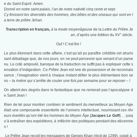
e du Saint Esprit. Amen.
Donné en notre saint palais, l’an de notre nativité cinq cents et sept.
Cy finissent les diversités des hommes, des bêtes et des oiseaux qui sont en l
a terre de prêtre Jehan.
Transcription en français,
à la mode moyenâgeuse
de la
Lettre du Prêtre Je
an
, d’après une édition du XV° siècle.
Ouf ! C’est fini !
Le plus étonnant dans cette affaire, c’est qu’ait pu paraître crédible cet ahuris
sant déballage que, de nos jours, on ne peut percevoir que venant d’un parve
nu. Le coté ampoulé, baroque de la traduction ne suffit pas à expliquer cette s
ensation d’indigestion. Ce
Prêtre Jean
est ivre de possession et de reconnais
sance ; l’imagination vient à chaque instant défier le plus élémentaire bon se
ns –
la rivière qui s’arrête de couler une fois par semaine pour se reposer –
!
On atteint des degrés dans le fantastique que ne renierait pas l’apocalypse d
e Saint Jean !
Rien de tel pour montrer combien le sentiment du merveilleux au Moyen Age
était une composante essentielle de l’univers intellectuel, nourrissant
ces rêv
eurs éveillés qu’ont été les hommes du Moyen Âge
[
Jacques Le Goff
] … jusq
u’à entraîner des expéditions, à infléchir des politiques pendant des décennie
s !
Le Prêtre Jean reçoit les messagers de Gengis Khan (récit de 1299), copié à