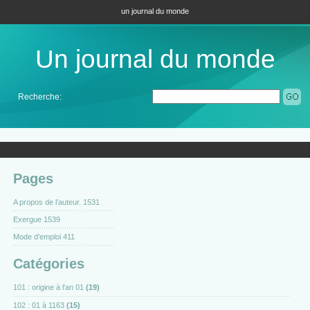
un journal du monde
Un journal du monde
Recherche:
Pages
A propos de l’auteur. 1531
Exergue 1539
Mode d’emploi 411
Catégories
101 : origine à l'an 01
(19)
102 : 01 à 1163
(15)