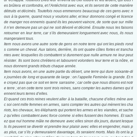
ur échappa. Toutefois Dieu leur enverra du ciel foudre et feu ardent, qui tous l
es brûlera et confondra, et l’Antéchrist avec eux, et ils seront de cette manière
détruits et décimés. Toutefois nous emmenons beaucoup de ces gens avec n
ous à la guerre, quand nous y voulons aller, et leur donnons congé et licence
de manger nos ennemis quand ils les peuvent vaincre, de sorte que sur mille
il n’en demeure pas un qui ne soit dévoré et décimé. Ensuite nous les faisons
retourner en leur terre, car s’ils demeuraient longuement avec nous, ils nous
mangeraient tous.
Item nous avons une autre sorte de gens en notre terre qui ont les pieds rond
s comme un cheval. Aux talons, derrière, ils ont quatre côtes fortes et trancha
ntes avec lesquelles ils combattent si durement que nulle armure ne leur peut
résister. Ils sont bons chrétiens et labourent volontiers leur terre et la nôtre, et
nous donnent grands tributs chaque année.
Item nous avons, en une autre partie du désert, une terre qui dure soixante-di
x journées de long et quarante de large : on l’appelle Feminée la grande. Et n
e croyez pas que ce soit en terre sarrasine ; car celle que nous disons est notr
e terre ; et en cette terre sont trois reines, sans compter les autres dames qui ti
ennent leurs terres d’elles.
Et quand ces trois reines veulent aller à la bataille, chacune d’elles mène ave
c soi cent mille femmes en armes, sans compter les autres qui mènent les cha
riots, les chevaux, les éléphants qui portent les armes et les viandes, et sache
z qu’elles combattent avec force comme si elles fussent des hommes. Et sach
ez que nul homme mâle ne demeure avec elles sinon dix jours, durant lesque
ls ils peuvent se divertir et prendre leur plaisir avec elles et engendrer, mais p
as plus, car s’ils y demeuraient davantage, ils seraient morts. Mais ils ont la p