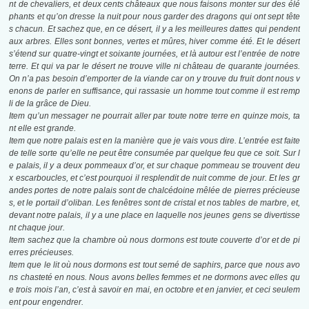
nt de chevaliers, et deux cents châteaux que nous faisons monter sur des élé
phants et qu’on dresse la nuit pour nous garder des dragons qui ont sept tête
s chacun. Et sachez que, en ce désert, il y a les meilleures dattes qui pendent
aux arbres. Elles sont bonnes, vertes et mûres, hiver comme été. Et le désert
s’étend sur quatre-vingt et soixante journées, et là autour est l’entrée de notre
terre. Et qui va par le désert ne trouve ville ni château de quarante journées.
On n’a pas besoin d’emporter de la viande car on y trouve du fruit dont nous v
enons de parler en suffisance, qui rassasie un homme tout comme il est remp
li de la grâce de Dieu.
Item qu’un messager ne pourrait aller par toute notre terre en quinze mois, ta
nt elle est grande.
Item que notre palais est en la manière que je vais vous dire. L’entrée est faite
de telle sorte qu’elle ne peut être consumée par quelque feu que ce soit. Sur l
e palais, il y a deux pommeaux d’or, et sur chaque pommeau se trouvent deu
x escarboucles, et c’est pourquoi il resplendit de nuit comme de jour. Et les gr
andes portes de notre palais sont de chalcédoine mêlée de pierres précieuse
s, et le portail d’oliban. Les fenêtres sont de cristal et nos tables de marbre, et,
devant notre palais, il y a une place en laquelle nos jeunes gens se divertisse
nt chaque jour.
Item sachez que la chambre où nous dormons est toute couverte d’or et de pi
erres précieuses.
Item que le lit où nous dormons est tout semé de saphirs, parce que nous avo
ns chasteté en nous. Nous avons belles femmes et ne dormons avec elles qu
e trois mois l’an, c’est à savoir en mai, en octobre et en janvier, et ceci seulem
ent pour engendrer.