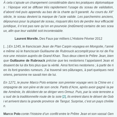
À cela s’ajoute un changement considérable dans les pratiques diplomatique
s : l’époque voit se diffuser très rapidement l’usage du sceau de validation,
d’abord rivé puis appendu au bas de la charte qu’il garantit. Au cours du XII°
siècle, le sceau devient la marque de l’acte valide. Les parchemins anciens,
dépourvus pour la plupart de sceau, risquant dès lors de perdre leur efficacité
juridique, il n’est pas rare qu’on en pourvoie (indûment) certains de ses scea
ux, afin que leur validité soit incontestable.
Laurent Morelle.
Des Faux par milliers L’Histoire Février 2012
[
…
]
En 1245, le franciscain Jean de Plan Carpin voyagea en Mongolie, l’anné
e même où le franciscain Guillaume de Rubrouck accomplit pour le roi de Fra
nce une mission auprès de Grand Khan. Tous deux citent le Prêtre Jean, bien
que
Guillaume de Rubrouck
précise que
les nestoriens l’appelaient Jean et
disaient de lui dix fois plus que la vérité. Ainsi font les nestoriens ; à partir de ri
en ils font grandes rumeurs. J’ai traversé ses pâturages, à part quelques nest
oriens, personne ne savait rien de lui
.
En 1271, le jeune Marco Polo entame son premier voyage vers la Chine en c
ompagnie de son père et de son oncle. Partis d’Acre, après avoir gagné la pe
tite Arménie, ils décident de se diriger vers Ormuz. Puis, par la voie terrestre a
u sud de la traditionnelle route de la soie
[2]
, ils entrent dans le désert de Gob
i et arrivent dans la grande province de Tangut. Surprise, c’est un pays chrétie
n.
Marco Polo
conte l’histoire d’un conflit entre le Prêtre Jean et son vassal Gen