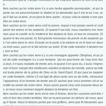
précieuses que je n’ai pas nommées, et de chacune savons le nom et la vert
u.
Item sachez qu’en notre terre il y a une herbe appelée permanable ; et qui la
porte sur soi peut enchanter le diable et lui demander qui il est et où il va, ce
qu’il fait sur la terre, et on peut le faire parler : et pour cela le diable n’ose pas
être en notre terre.
Item sachez qu’en notre terre croît le poivre, lequel n’est jamais semé et croît
parmi les arbres et les serpents. Et quand il est mûr, nous mandons nos hom
mes pour le cueillir et ils mettent le feu dedans le bois, et tout se consume. Et
quand le feu est passé, ils font grands monceaux de poivre et de serpents qu
e l’on aère dans le vent. Ensuite on le porte à la maison et on le lave en deux
ou trois eaux, puis on le fait sécher au soleil. Et de cette manière il devient noi
r, bon et fort.
Item sachez qu’en notre terre il y a une montagne appelée Olimphas, et au pi
ed de cette montagne il y a une fontaine. Qui en peut boire de l’eau trois fois
à jeun, il n’aura maladie de trente ans, et quand il en aura bu, il aura l’impres
sion d’avoir mangé des meilleures viandes et épices du monde, parce qu’elle
est toute pleine de la grâce de Dieu et du Saint Esprit. Et qui peut se baigner
en cette fontaine, même s’il est âgé de deux cents ans ou de mille, retrouvera
l’apparence d’un homme de trente ans Et sachez que nous sommes né et sa
nctifié au ventre de notre mère. Nous avons passé cinq cent soixante-deux an
s, et nous nous sommes baigné dedans la fontaine six fois.
Item sachez qu’en notre terre est la mer d’Araine, dont les courants sont très f
orts et font des ondes terribles. Nul ne la peut passer en dehors de nous, quoi
qu’il fasse. Nous le faisons porter par nos griffons, ainsi que fit Alexandre qua