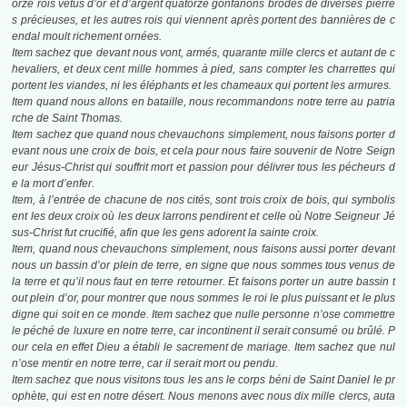
orze rois vêtus d’or et d’argent quatorze gonfanons brodés de diverses pierre
s précieuses, et les autres rois qui viennent après portent des bannières de c
endal moult richement ornées.
Item sachez que devant nous vont, armés, quarante mille clercs et autant de c
hevaliers, et deux cent mille hommes à pied, sans compter les charrettes qui
portent les viandes, ni les éléphants et les chameaux qui portent les armures.
Item quand nous allons en bataille, nous recommandons notre terre au patria
rche de Saint Thomas.
Item sachez que quand nous chevauchons simplement, nous faisons porter d
evant nous une croix de bois, et cela pour nous faire souvenir de Notre Seign
eur Jésus-Christ qui souffrit mort et passion pour délivrer tous les pécheurs d
e la mort d’enfer.
Item, à l’entrée de chacune de nos cités, sont trois croix de bois, qui symbolis
ent les deux croix où les deux larrons pendirent et celle où Notre Seigneur Jé
sus-Christ fut crucifié, afin que les gens adorent la sainte croix.
Item, quand nous chevauchons simplement, nous faisons aussi porter devant
nous un bassin d’or plein de terre, en signe que nous sommes tous venus de
la terre et qu’il nous faut en terre retourner. Et faisons porter un autre bassin t
out plein d’or, pour montrer que nous sommes le roi le plus puissant et le plus
digne qui soit en ce monde. Item sachez que nulle personne n’ose commettre
le péché de luxure en notre terre, car incontinent il serait consumé ou brûlé. P
our cela en effet Dieu a établi le sacrement de mariage. Item sachez que nul
n’ose mentir en notre terre, car il serait mort ou pendu.
Item sachez que nous visitons tous les ans le corps béni de Saint Daniel le pr
ophète, qui est en notre désert. Nous menons avec nous dix mille clercs, auta