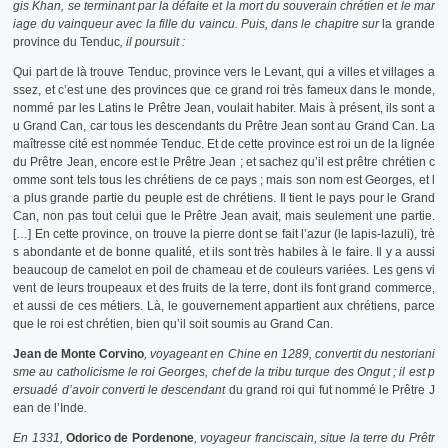
gis Khan, se terminant par la défaite et la mort du souverain chrétien et le mar
iage du vainqueur avec la fille du vaincu. Puis, dans le chapitre sur
la grande
province du Tenduc
, il poursuit :
Qui part de là trouve Tenduc, province vers le Levant, qui a villes et villages a
ssez, et c’est une des provinces que ce grand roi très fameux dans le monde,
nommé par les Latins le Prêtre Jean, voulait habiter. Mais à présent, ils sont a
u Grand Can, car tous les descendants du Prêtre Jean sont au Grand Can. La
maîtresse cité est nommée Tenduc. Et de cette province est roi un de la lignée
du Prêtre Jean, encore est le Prêtre Jean ; et sachez qu’il est prêtre chrétien c
omme sont tels tous les chrétiens de ce pays ; mais son nom est Georges, et l
a plus grande partie du peuple est de chrétiens. Il tient le pays pour le Grand
Can, non pas tout celui que le Prêtre Jean avait, mais seulement une partie.
[…] En cette province, on trouve la pierre dont se fait l’azur (le lapis-lazuli), trè
s abondante et de bonne qualité, et ils sont très habiles à le faire. Il y a aussi
beaucoup de camelot en poil de chameau et de couleurs variées. Les gens vi
vent de leurs troupeaux et des fruits de la terre, dont ils font grand commerce,
et aussi de ces métiers. Là, le gouvernement appartient aux chrétiens, parce
que le roi est chrétien, bien qu’il soit soumis au Grand Can.
Jean de Monte Corvino
, voyageant en Chine en 1289, convertit du nestoriani
sme au catholicisme le roi Georges, chef de la tribu turque des Ongut ; il est p
ersuadé d’avoir converti le descendant
du grand roi qui fut nommé le Prêtre J
ean de l’Inde
.
En 1331,
Odorico de Pordenone
, voyageur franciscain, situe la terre du Prêtr