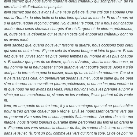
Item sachez que nous avons quarante-deux châteaux qui sont près l’un de l’a
utre d’un trait d’arbalète et pas plus.
Item sachez que nous avons à une lieue près de là une cité qui s’appelle Orie
nde la Grande, la plus belle et la plus forte qui soit au monde. Et un de nos roi
s la garde, lequel reçoit du grand Roi d’Israël le tribut, car il nous doit chaque
année deux cents chevaux chargés d’or et d’argent et de pierres précieuses,
et, outre cela, la dépense qui se fait en cette cité et pour les châteaux dont no
us avons parlé.
Item sachez que, quand nous leur faisons la guerre, nous occisons tous ceux
qui sont en notre terre. Et pour cela ils n’osent bouger ni faire la guerre. Et sac
hez que les Juives sont les plus belles femmes du monde et les plus chaude
s. Et sachez que près de ce fleuve, qui est d’Araine, vient la mer Areneuse, et
nul homme ne la peut passer sinon quand le vent souffle dessus. Alors il s’ép
and par la terre et on peut la passer, mais qu’on se hâte de retourner. Car si o
n ne faisait pas cela, on demeurerait dedans la mer. Tout le sable qui ne peut
s’en retourner se convertit en pierres précieuses, et nul ne les peut vendre ta
nt que nous ne les avons pas vues. Nous pouvons vous les prendre au prix e
stimé par nos marchands et, si nous ne les voulons, ils les portent où ils veule
nt.
Item, en une partie de notre terre, il y a une montagne que nul ne peut habiter
pour la très grande chaleur qui y règne. Et là se nourrissent certains vers qui
ne peuvent vivre sans feu et sont appelés Salamandres. Au pied de cette mo
ntagne, nous tenons toujours quarante mille personnes qui font là un grand fe
u. Et quand ces vers sentent la chaleur du feu, ils sortent de la terre et entrent
dans le feu et, là, font un poil comme les vers qui font la soie. Et de ce poil no