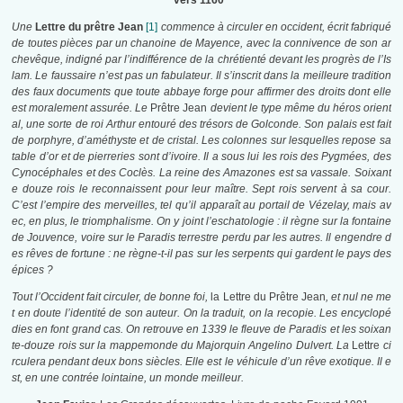
vers 1160
Une
Lettre du prêtre Jean
[1]
commence à circuler en occident, écrit fabriqué
de toutes pièces par un chanoine de Mayence, avec la connivence de son ar
chevêque, indigné par l’indifférence de la chrétienté devant les progrès de l’Is
lam. Le faussaire n’est pas un fabulateur. Il s’inscrit dans la meilleure tradition
des faux documents que toute abbaye forge pour affirmer des droits dont elle
est moralement assurée. Le
Prêtre Jean
devient le type même du héros orient
al, une sorte de roi Arthur entouré des trésors de Golconde. Son palais est fait
de porphyre, d’améthyste et de cristal. Les colonnes sur lesquelles repose sa
table d’or et de pierreries sont d’ivoire. Il a sous lui les rois des Pygmées, des
Cynocéphales et des Coclès. La reine des Amazones est sa vassale. Soixant
e douze rois le reconnaissent pour leur maître. Sept rois servent à sa cour.
C’est l’empire des merveilles, tel qu’il apparaît au portail de Vézelay, mais av
ec, en plus, le triomphalisme. On y joint l’eschatologie : il règne sur la fontaine
de Jouvence, voire sur le Paradis terrestre perdu par les autres. Il engendre d
es rêves de fortune : ne règne-t-il pas sur les serpents qui gardent le pays des
épices ?
Tout l’Occident fait circuler, de bonne foi,
la Lettre du Prêtre Jean
, et nul ne me
t en doute l’identité de son auteur. On la traduit, on la recopie. Les encyclopé
dies en font grand cas. On retrouve en 1339 le fleuve de Paradis et les soixan
te-douze rois sur la mappemonde du Majorquin Angelino Dulvert. La
Lettre
ci
rculera pendant deux bons siècles. Elle est le véhicule d’un rêve exotique. Il e
st, en une contrée lointaine, un monde meilleur.