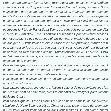
Prêtre Jehan, par la grâce de Dieu, roi tout-puissant sur tous les rois chrétien
s, mandons salut à l’Empereur de Rome et au Roi de France, nos amis. Nous
vous faisons nouvelle de nous, de notre état, et du gouvernement de notre ter
re : c’est à savoir de nos gens et des manières de nos bêtes. Et parce que vo
us dites que nos Grecs ou gens grégeois ne s’accordent pas à adorer Dieu c
omme vous faites en votre terre, nous vous faisons savoir que nous adorons
et croyons le Père, le Fils et Saint Esprit, qui sont trois personnes en une déit
é, et un seul vrai Dieu. Et vous certifions et mandons, par nos lettres scellées
de notre sceau, ce que nous vous dirons de l’état et manière de notre terre et
de nos gens. Si vous voulez quelque chose que nous puissions, mandez-le n
ous, car nous le ferons de très bon cœur ; et si vous voulez venir par-deçà, en
notre terre, en raison du bien que nous avons ouï dire de vous nous vous fero
ns Seigneurs après nous, et vous donnerons grandes terres, seigneuries et h
abitations pour le présent.
Item sachez que nous avons la plus haute et digne couronne qui soit en tout l
e monde ; et nous avons or, argent et pierres précieuses, ainsi que bonnes for
teresses et villes fortes, cités, châteaux et bourgs.
Item sachez que nous avons sous notre autorité quarante-deux rois tout-puiss
ants et bons chrétiens.
Item sachez que nous soutenons et faisons soutenir de nos aumônes tous les
pauvres qui sont en notre terre, qu’ils soient natifs ou étrangers, pour l’amour
de Jésus-Christ.
Item sachez que nous avons promis et juré en notre bonne foi de conquérir le
sépulcre de Notre Seigneur Jésus-Christ, et aussi toute la terre de promissio
n. Et si vous voulez venir par deçà, nous vous mettrons, si Dieu plaît, à chemi