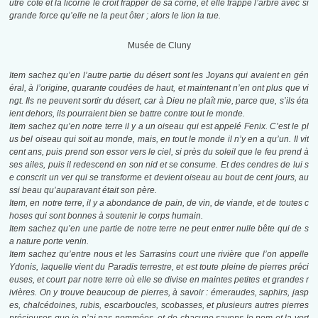
utre côté et la licorne le croit frapper de sa corne, et elle frappe l’arbre avec si
grande force qu’elle ne la peut ôter ; alors le lion la tue.
Musée de Cluny
Item sachez qu’en l’autre partie du désert sont les Joyans qui avaient en gén
éral, à l’origine, quarante coudées de haut, et maintenant n’en ont plus que vi
ngt. Ils ne peuvent sortir du désert, car à Dieu ne plaît mie, parce que, s’ils éta
ient dehors, ils pourraient bien se battre contre tout le monde.
Item sachez qu’en notre terre il y a un oiseau qui est appelé Fenix. C’est le pl
us bel oiseau qui soit au monde, mais, en tout le monde il n’y en a qu’un. Il vit
cent ans, puis prend son essor vers le ciel, si près du soleil que le feu prend à
ses ailes, puis il redescend en son nid et se consume. Et des cendres de lui s
e conscrit un ver qui se transforme et devient oiseau au bout de cent jours, au
ssi beau qu’auparavant était son père.
Item, en notre terre, il y a abondance de pain, de vin, de viande, et de toutes c
hoses qui sont bonnes à soutenir le corps humain.
Item sachez qu’en une partie de notre terre ne peut entrer nulle bête qui de s
a nature porte venin.
Item sachez qu’entre nous et les Sarrasins court une rivière que l’on appelle
Ydonis, laquelle vient du Paradis terrestre, et est toute pleine de pierres préci
euses, et court par notre terre où elle se divise en maintes petites et grandes r
ivières. On y trouve beaucoup de pierres, à savoir : émeraudes, saphirs, jasp
es, chalcédoines, rubis, escarboucles, scobasses, et plusieurs autres pierres