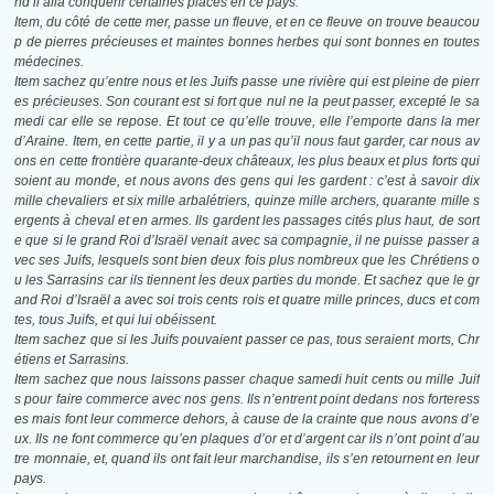
nd il alla conquérir certaines places en ce pays.
Item, du côté de cette mer, passe un fleuve, et en ce fleuve on trouve beaucou
p de pierres précieuses et maintes bonnes herbes qui sont bonnes en toutes
médecines.
Item sachez qu’entre nous et les Juifs passe une rivière qui est pleine de pierr
es précieuses. Son courant est si fort que nul ne la peut passer, excepté le sa
medi car elle se repose. Et tout ce qu’elle trouve, elle l’emporte dans la mer
d’Araine. Item, en cette partie, il y a un pas qu’il nous faut garder, car nous av
ons en cette frontière quarante-deux châteaux, les plus beaux et plus forts qui
soient au monde, et nous avons des gens qui les gardent : c’est à savoir dix
mille chevaliers et six mille arbalétriers, quinze mille archers, quarante mille s
ergents à cheval et en armes. Ils gardent les passages cités plus haut, de sort
e que si le grand Roi d’Israël venait avec sa compagnie, il ne puisse passer a
vec ses Juifs, lesquels sont bien deux fois plus nombreux que les Chrétiens o
u les Sarrasins car ils tiennent les deux parties du monde. Et sachez que le gr
and Roi d’Israël a avec soi trois cents rois et quatre mille princes, ducs et com
tes, tous Juifs, et qui lui obéissent.
Item sachez que si les Juifs pouvaient passer ce pas, tous seraient morts, Chr
étiens et Sarrasins.
Item sachez que nous laissons passer chaque samedi huit cents ou mille Juif
s pour faire commerce avec nos gens. Ils n’entrent point dedans nos forteress
es mais font leur commerce dehors, à cause de la crainte que nous avons d’e
ux. Ils ne font commerce qu’en plaques d’or et d’argent car ils n’ont point d’au
tre monnaie, et, quand ils ont fait leur marchandise, ils s’en retournent en leur
pays.