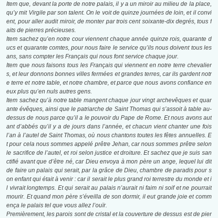
Item que, devant la porte de notre palais, il y a un miroir au milieu de la place,
qu’y mit Virgile par son talent. On le voit de quinze journées de loin, et il convi
ent, pour aller audit miroir, de monter par trois cent soixante-dix degrés, tous f
aits de pierres précieuses.
Item sachez qu’en notre cour viennent chaque année quinze rois, quarante d
ucs et quarante comtes, pour nous faire le service qu’ils nous doivent tous les
ans, sans compter les Français qui nous font service chaque jour.
Item que nous faisons tous les Français qui viennent en notre terre chevalier
s, et leur donnons bonnes villes fermées et grandes terres, car ils gardent notr
e terre et notre table, et notre chambre, et parce que nous avons confiance en
eux plus qu’en nuls autres gens.
Item sachez qu’à notre table mangent chaque jour vingt archevêques et quar
ante évêques, ainsi que le patriarche de Saint Thomas qui s’assoit à table au-
dessus de nous parce qu’il a le pouvoir du Pape de Rome. Et nous avons aut
ant d’abbés qu’il y a de jours dans l’année, et chacun vient chanter une fois
l’an à l’autel de Saint Thomas, où nous chantons toutes les fêtes annuelles. E
t pour cela nous sommes appelé prêtre Jehan, car nous sommes prêtre selon
le sacrifice de l’autel, et roi selon justice et droiture. Et sachez que je suis san
ctifié avant que d’être né, car Dieu envoya à mon père un ange, lequel lui dit
de faire un palais qui serait, par la grâce de Dieu, chambre de paradis pour s
on enfant qui était à venir : car il serait le plus grand roi terrestre du monde et i
l vivrait longtemps. Et qui serait au palais n’aurait ni faim ni soif et ne pourrait
mourir. Et quand mon père s’éveilla de son dormir, il eut grande joie et comm
ença le palais tel que vous allez l’ouïr.
Premièrement, les parois sont de cristal et la couverture de dessus est de pier