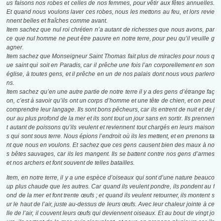
us faisons nos robes et celles de nos femmes, pour vêtir aux fêtes annuelles.
Et quand nous voulons laver ces robes, nous les mettons au feu, et lors revie
nnent belles et fraîches comme avant.
Item sachez que nul roi chrétien n’a autant de richesses que nous avons, par
ce que nul homme ne peut être pauvre en notre terre, pour peu qu’il veuille g
agner.
Item sachez que Monseigneur Saint Thomas fait plus de miracles pour nous q
ue saint qui soit en Paradis, car il prêche une fois l’an corporellement en son
église, à toutes gens, et il prêche en un de nos palais dont nous vous parlero
ns.
Item sachez qu’en une autre partie de notre terre il y a des gens d’étrange faç
on, c’est à savoir qu’ils ont un corps d’homme et une tête de chien, et on peut
comprendre leur langage. Ils sont bons pêcheurs, car ils entrent de nuit et de j
our au plus profond de la mer et ils sont tout un jour sans en sortir. Ils prennen
t autant de poissons qu’ils veulent et reviennent tout chargés en leurs maison
s qui sont sous terre. Nous épions l’endroit où ils les mettent, et en prenons ta
nt que nous en voulons. Et sachez que ces gens causent bien des maux à no
s bêtes sauvages, car ils les mangent. Ils se battent contre nos gens d’armes
et nos archers et font souvent de telles batailles.
Item, en notre terre, il y a une espèce d’oiseaux qui sont d’une nature beauco
up plus chaude que les autres. Car quand ils veulent pondre, ils pondent au f
ond de la mer et font trente œufs ; et quand ils veulent retourner, ils montent s
ur le haut de l’air, juste au-dessus de leurs œufs. Avec leur chaleur jointe à ce
lle de l’air, il couvent leurs œufs qui deviennent oiseaux. Et au bout de vingt jo