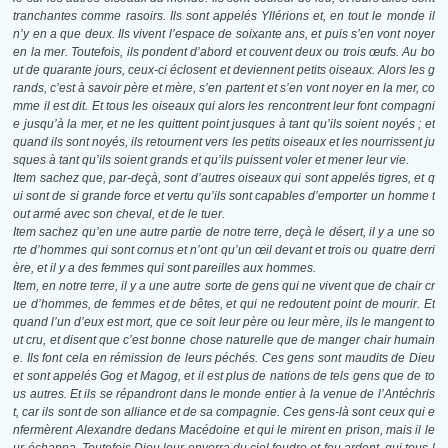
tranchantes comme rasoirs. Ils sont appelés Yllérions et, en tout le monde il
n’y en a que deux. Ils vivent l’espace de soixante ans, et puis s’en vont noyer
en la mer. Toutefois, ils pondent d’abord et couvent deux ou trois œufs. Au bo
ut de quarante jours, ceux-ci éclosent et deviennent petits oiseaux. Alors les g
rands, c’est à savoir père et mère, s’en partent et s’en vont noyer en la mer, co
mme il est dit. Et tous les oiseaux qui alors les rencontrent leur font compagni
e jusqu’à la mer, et ne les quittent point jusques à tant qu’ils soient noyés ; et
quand ils sont noyés, ils retournent vers les petits oiseaux et les nourrissent ju
sques à tant qu’ils soient grands et qu’ils puissent voler et mener leur vie.
Item sachez que, par-deçà, sont d’autres oiseaux qui sont appelés tigres, et q
ui sont de si grande force et vertu qu’ils sont capables d’emporter un homme t
out armé avec son cheval, et de le tuer.
Item sachez qu’en une autre partie de notre terre, deçà le désert, il y a une so
rte d’hommes qui sont cornus et n’ont qu’un œil devant et trois ou quatre derri
ère, et il y a des femmes qui sont pareilles aux hommes.
Item, en notre terre, il y a une autre sorte de gens qui ne vivent que de chair cr
ue d’hommes, de femmes et de bêtes, et qui ne redoutent point de mourir. Et
quand l’un d’eux est mort, que ce soit leur père ou leur mère, ils le mangent to
ut cru, et disent que c’est bonne chose naturelle que de manger chair humain
e. Ils font cela en rémission de leurs péchés. Ces gens sont maudits de Dieu
et sont appelés Gog et Magog, et il est plus de nations de tels gens que de to
us autres. Et ils se répandront dans le monde entier à la venue de l’Antéchris
t, car ils sont de son alliance et de sa compagnie. Ces gens-là sont ceux qui e
nfermèrent Alexandre dedans Macédoine et qui le mirent en prison, mais il le