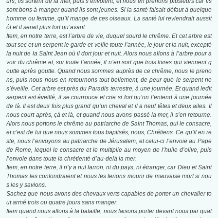
urs, ils sortent de la mer, puis s’envolent, et nous en prenons plusieurs car ils
sont bons à manger quand ils sont jeunes. Si la santé faisait défaut à quelque
homme ou femme, qu’il mange de ces oiseaux. La santé lui reviendrait aussit
ôt et il serait plus fort qu’avant.
Item, en notre terre, est l’arbre de vie, duquel sourd le chrême. Et cet arbre est
tout sec et un serpent le garde et veille toute l’année, le jour et la nuit, excepté
la nuit de la Saint Jean où il dort jour et nuit. Alors nous allons à l’arbre pour a
voir du chrême et, sur toute l’année, il n’en sort que trois livres qui viennent g
outte après goutte. Quand nous sommes auprès de ce chrême, nous le preno
ns, puis nous nous en retournons tout bellement, de peur que le serpent ne
s’éveille. Cet arbre est près du Paradis terrestre, à une journée. Et quand ledit
serpent est éveillé, il se courrouce et crie si fort qu’on l’entend à une journée
de là. Il est deux fois plus grand qu’un cheval et il a neuf têtes et deux ailes. Il
nous court après, çà et là, et quand nous avons passé la mer, il s’en retourne.
Alors nous portons le chrême au patriarche de Saint Thomas, qui le consacre,
et c’est de lui que nous sommes tous baptisés, nous, Chrétiens. Ce qu’il en re
ste, nous l’envoyons au patriarche de Jérusalem, et celui-ci l’envoie au Pape
de Rome, lequel le consacre et le multiplie au moyen de l’huile d’olive, puis
l’envoie dans toute la chrétienté d’au-delà la mer.
Item, en notre terre, il n’y a nul larron, ni du pays, ni étranger, car Dieu et Saint
Thomas les confondraient et nous les ferions mourir de mauvaise mort si nou
s les y savions.
Sachez que nous avons des chevaux verts capables de porter un chevalier to
ut armé trois ou quatre jours sans manger.
Item quand nous allons à la bataille, nous faisons porter devant nous par quat