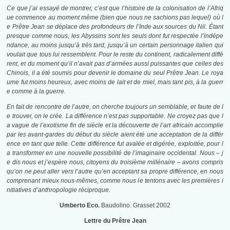
Ce que j’ai essayé de montrer, c’est que l’histoire de la colonisation de l’Afriq
ue commence au moment même (bien que nous ne sachions pas lequel) où l
e Prêtre Jean se déplace des profondeurs de l’Inde aux sources du Nil. Étant
presque comme nous, les Abyssins sont les seuls dont fut respectée l’indépe
ndance, au moins jusqu’à très tard, jusqu’à un certain personnage italien qui
voulait que tous lui ressemblent. Pour le reste du continent, radicalement diffé
rent, et du moment qu’il n’avait pas d’armées aussi puissantes que celles des
Chinois, il a été soumis pour devenir le domaine du seul Prêtre Jean. Le roya
ume fut moins heureux, avec moins de lait et de miel, mais tant pis, à la guerr
e comme à la guerre.
En fait de rencontre de l’autre, on cherche toujours un semblable, et faute de l
e trouver, on le crée. La différence n’est pas supportable. Ne croyez pas que l
a vague de l’exotisme fin de siècle et la découverte de l’art africain accomplie
par les avant-gardes du début du siècle aient été une acceptation de la différ
ence en tant que telle. Cette différence fut avalée et digérée, exploitée, pour l
a transformer en une nouvelle possibilité de l’imaginaire occidental. Nous – j
e dis nous et j’espère nous, citoyens du troisième millénaire – avons compris
qu’on ne peut aller vers l’autre qu’en acceptant sa propre différence, en nous
comprenant mieux nous-mêmes, comme nous le tentons avec les premières i
nitiatives d’anthropologie réciproque.
Umberto Eco.
Baudolino. Grasset 2002
Lettre du Prêtre Jean