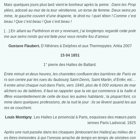
Mais quelques jours plus tard vient le bonheur après la peine :
Dans les Prop
ylées, adossé au mur de la tour vénitienne, un torse de femme. Deux seins po
mme, le gauche couvert d’une draperie, le droit nu ! quel téton ! Comme c’est
beau ! Que c’est beau ! Que c’est beau !
[…]
En allant au Parthénon et en y revenant, j’ai longtemps regardé cette poitr
ine aux seins ronds qui est faite pour vous rendre fou d’amour.
Gustave Flaubert.
D’Athènes à Delphes et aux Thermopyles. Arléa 2007
15 04 1851
1° pierre des Halles de Baltard.
Entre minuit et deux heures, les charrettes confluent des barrières de Paris ve
rs son centre par les rues du faubourg Saint Denis, Saint Martin, d’Enfer, etc…
Il entre ainsi chaque nuit dans Paris, vers 1840, plus de 6 000 voitures de mar
aîchers ou de laitières. Il faut se rappeler que la vie qui commerce à la halle d
iffère essentiellement de celle de tous les autres habitants ; la plupart font, co
mme dans quelques professions, de la nuit le jour : ils se lèvent quand les aut
res se couchent.
Louis Montigny
. Les Halles Le provincial à Paris, esquisses des mœurs paris
iennes Paris Ladvocat. 1825
Après une nuit passée dans les cloaques [entourant les Halles] au milieu de c
es êtres immondes à qui l’ivresse arrache de temps en temps de sinistres con