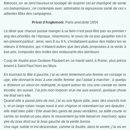
fidences, on se sent heureux et soulagé de respirer cet air imprégné de sente
urs balsamiques ; on contemple avec admiration la vigoureuse santé de ces v
aillantes filles des campagnes.
Privat d’Anglemont
. Paris anecdote 1854
Le désir que chacun puisse manger à sa faim n’est peut-être pas au premier r
ang des priorités de l’époque, néanmoins, le souci de ne pas gaspiller est-il b
ien présent partout : ainsi, vers 8 ou 9 h, s’installaient autour des Halles les ve
ndeurs d’
Arlequins
, qui n’étaient autres que des plats proposées à la vente à
bas prix, composés des restes des restaurants des alentours.
Coup de foudre pour Gustave Flaubert en ce mardi saint, à Rome, plus précis
ément à Saint Paul Hors les Murs
En tournant la tête à gauche, j’ai vu venir lentement une femme en corsage ro
uge, elle donnait le bras à une vieille femme qui l’aidait à marcher ; à quelqu
e distance un vieux en redingote, et ayant autour du cou une cravate en laine
tricotée, les suivait. J’ai pris mon lorgnon et je me suis avancé, quelque chose
me tirait vers elle.
Quand elle a passé près de moi, j’ai vu une figure pâle, avec des sourcils noir
s, et un large ruban rouge noué à son chignon et retombant sur ses épaules ;
elle était bien pâle ! Elle avait des gants de peau verdâtres, sa taille courte et
carrée se tordait un peu dans le mouvement qu’elle faisait en marchant, appu
yée du bras droit sur le bras gauche de la vieille bonne.
Une rage subite m’est descendue, comme la foudre, dans le ventre, j’ai eu en