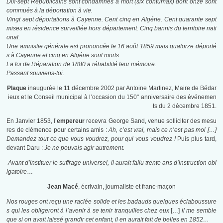
Dix-sept Républicains sont condamnés à mort (six contumax) dont onze sont
commués à la déportation à vie.
Vingt sept déportations à Cayenne. Cent cinq en Algérie. Cent quarante sept
mises en résidence surveillée hors département. Cinq bannis du territoire nati
onal.
Une amnistie générale est prononcée le 16 août 1859 mais quatorze déporté
s à Cayenne et cinq en Algérie sont morts.
La loi de Réparation de 1880 a réhabilité leur mémoire.
Passant souviens-toi.
Plaque
inaugurée le 11 décembre 2002 par Antoine Martinez, Maire de Bédar
ieux et le Conseil municipal à l’occasion du 150° anniversaire des événemen
ts du 2 décembre 1851.
En Janvier 1853, l’
empereur
recevra George Sand, venue solliciter des mesu
res de clémence pour certains amis :
Ah, c’est vrai, mais ce n’est pas moi […]
Demandez tout ce que vous voudrez, pour qui vous voudrez !
Puis plus tard,
devant Daru :
Je ne pouvais agir autrement.
Avant d’instituer le suffrage universel, il aurait fallu trente ans d’instruction obl
igatoire
…
Jean Macé
, écrivain, journaliste et franc-maçon
Nos rouges ont reçu une raclée solide et les badauds quelques éclaboussure
s qui les obligeront à l’avenir à se tenir tranquilles chez eux
[…]
il me semble
que si on avait laissé grandir cet enfant, il en aurait fait de belles en 1852…