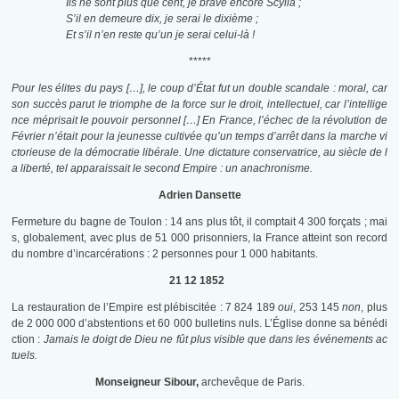
Ils ne sont plus que cent, je brave encore Scylla ;
S’il en demeure dix, je serai le dixième ;
Et s’il n’en reste qu’un je serai celui-là !
*****
Pour les élites du pays […], le coup d’État fut un double scandale : moral, car
son succès parut le triomphe de la force sur le droit, intellectuel, car l’intellige
nce méprisait le pouvoir personnel […] En France, l’échec de la révolution de
Février n’était pour la jeunesse cultivée qu’un temps d’arrêt dans la marche vi
ctorieuse de la démocratie libérale. Une dictature conservatrice, au siècle de l
a liberté, tel apparaissait le second Empire : un anachronisme.
Adrien Dansette
Fermeture du bagne de Toulon : 14 ans plus tôt, il comptait 4 300 forçats ; mai
s, globalement, avec plus de 51 000 prisonniers, la France atteint son record
du nombre d’incarcérations : 2 personnes pour 1 000 habitants.
21 12 1852
La restauration de l’Empire est plébiscitée : 7 824 189
oui
, 253 145
non
, plus
de 2 000 000 d’abstentions et 60 000 bulletins nuls. L’Église donne sa bénédi
ction :
Jamais le doigt de Dieu ne fût plus visible que dans les événements ac
tuels.
Monseigneur Sibour,
archevêque de Paris.