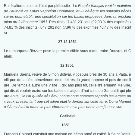
Ratification du coup d’état par plébiscite :
Le Peuple français veut le maintien
de l’autorité de Louis Napoléon Bonaparte, et lui délègue les pouvoirs néces
saires pour établir une constitution sur les bases proposées dans sa proclam
ation du 2 décembre 1851.
Résultats : 7 481 231 oui (92,03 % des exprimés /
74,81 % des inscrits). 647 292 non (7,96 % des exprimés / 6,47 % des inscrit
s).
27 12 1851
Le remorqueur
Blazzer
pose le premier câble sous-marin entre Douvres et C
alais.
12 1851
Manuela Saenz, veuve de Simon Bolivar, vit depuis près de 30 ans à Paita, p
etit port de la côte péruvienne, entre lettres du grand homme et pots de confit
ure. De temps à autre une visite… dix ans plus tôt, celle d’Hermann Melville,
qui disait vouloir écrire sur les baleines, aujourd’hui celle de Garibaldi qui ple
ure Anita :
Je l’ai quittée
très ému ; nous nous sommes séparés les larmes au
x yeux, pressentant que cet adieu était le dernier sur cette terre. Doña Manuel
a Sáenz était la dame la
plus charmante et
la plus noble que j’eusse vue.
Garibaldi
1851
François Coignet construit une maison en béton armé et coffré, à Saint Denis.