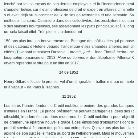
lenché par les soupçons de son dernier employeur, et là l’inconscience peut
s’appeler bêtise, car il était professeur de droit et expert en affaires criminelle
s et avait déjà vu succomber deux de ses gouvernantes et une servante. Sa
méthode : l’arsenic. Cuisinière dans des collectivités, des presbytères, ou dan
s des maisons bourgeoises, elle assaisonnait les plats principaux, et à la long
ue, cela faisait effet. Très pieuse au demeurant.
150 ans plus tard, on trouve encore en Bretagne des pâtisseries qui propose
nt des gâteaux d’Hélène Jégado, l’angélique et les amandes amères, non gr
effées
[1]
venant remplacer l’arsenic –
promis, juré -.
Jean Theulé écrira une
biographie romancée en 2013,
Fleur de Tonnerre,
dont Stéphanie Pillonca-K
ervern reprendra le titre pour un film en 2017.
24 09 1852
Henry Giffard effectue le premier vol d’un dirigeable – ballon mû par un mote
ur à vapeur – de Paris à Trappes.
11 1852
Les frères Pereire fondent le Crédit mobilier, première des grandes banques
d’affaires en France. Le prince président ne pouvait partager les idées des R
othschild, trop fermés aux idées modernes. Le Crédit mobilier a pour objectif
de drainer une épargne nouvelle grâce à des émissions d’obligations dont le
produit servira à financer des prêts aux entreprises. Quinze ans plus tard, la r
apidité de son succès le mettra au bord de l’effondrement. Mais le mouvemen