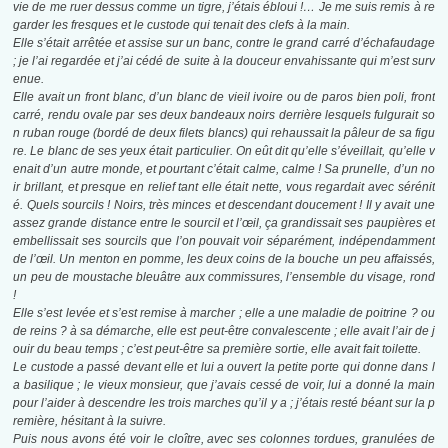
vie de me ruer dessus comme un tigre, j’étais ébloui !… Je me suis remis à re
garder les fresques et le custode qui tenait des clefs à la main.
Elle s’était arrêtée et assise sur un banc, contre le grand carré d’échafaudage
; je l’ai regardée et j’ai cédé de suite à la douceur envahissante qui m’est surv
enue.
Elle avait un front blanc, d’un blanc de vieil ivoire ou de paros bien poli, front
carré, rendu ovale par ses deux bandeaux noirs derrière lesquels fulgurait so
n ruban rouge (bordé de deux filets blancs) qui rehaussait la pâleur de sa figu
re. Le blanc de ses yeux était particulier. On eût dit qu’elle s’éveillait, qu’elle v
enait d’un autre monde, et pourtant c’était calme, calme ! Sa prunelle, d’un no
ir brillant, et presque en relief tant elle était nette, vous regardait avec sérénit
é. Quels sourcils ! Noirs, très minces et descendant doucement ! Il y avait une
assez grande distance entre le sourcil et l’œil, ça grandissait ses paupières et
embellissait ses sourcils que l’on pouvait voir séparément, indépendamment
de l’œil. Un menton en pomme, les deux coins de la bouche un peu affaissés,
un peu de moustache bleuâtre aux commissures, l’ensemble du visage, rond
!
Elle s’est levée et s’est remise à marcher ; elle a une maladie de poitrine ? ou
de reins ? à sa démarche, elle est peut-être convalescente ; elle avait l’air de j
ouir du beau temps ; c’est peut-être sa première sortie, elle avait fait toilette.
Le custode a passé devant elle et lui a ouvert la petite porte qui donne dans l
a basilique ; le vieux monsieur, que j’avais cessé de voir, lui a donné la main
pour l’aider à descendre les trois marches qu’il y a ; j’étais resté béant sur la p
remière, hésitant à la suivre.
Puis nous avons été voir le cloître, avec ses colonnes tordues, granulées de