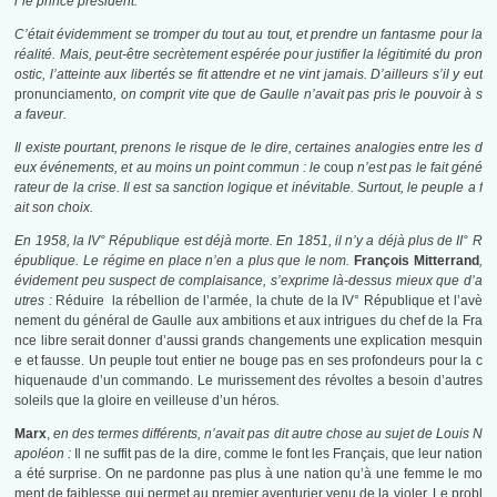
r le prince président.
C’était évidemment se tromper du tout au tout, et prendre un fantasme pour la
réalité. Mais, peut-être secrètement espérée pour justifier la légitimité du pron
ostic, l’atteinte aux libertés se fit attendre et ne vint jamais. D’ailleurs s’il y eut
pronunciamento
, on comprit vite que de Gaulle n’avait pas pris le pouvoir à s
a faveur.
Il existe pourtant, prenons le risque de le dire, certaines analogies entre les d
eux événements, et au moins un point commun : le
coup
n’est pas le fait géné
rateur de la crise. Il est sa sanction logique et inévitable. Surtout, le peuple a f
ait son choix.
En 1958, la IV° République est déjà morte. En 1851, il n’y a déjà plus de II° R
épublique. Le régime en place n’en a plus que le nom.
François Mitterrand
,
évidement peu suspect de complaisance, s’exprime là-dessus mieux que d’a
utres :
Réduire la rébellion de l’armée, la chute de la IV° République et l’avè
nement du général de Gaulle aux ambitions et aux intrigues du chef de la Fra
nce libre serait donner d’aussi grands changements une explication mesquin
e et fausse. Un peuple tout entier ne bouge pas en ses profondeurs pour la c
hiquenaude d’un commando. Le murissement des révoltes a besoin d’autres
soleils que la gloire en veilleuse d’un héros
.
Marx
,
en des termes différents, n’avait pas dit autre chose au sujet de Louis N
apoléon :
Il ne suffit pas de la dire, comme le font les Français, que leur nation
a été surprise. On ne pardonne pas plus à une nation qu’à une femme le mo
ment de faiblesse qui permet au premier aventurier venu de la violer. Le probl