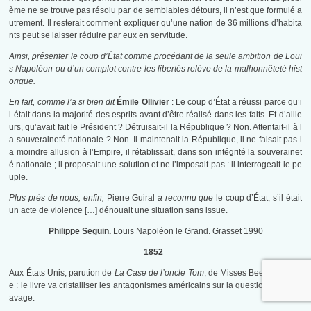
ème ne se trouve pas résolu par de semblables détours, il n’est que formulé a
utrement. Il resterait comment expliquer qu’une nation de 36 millions d’habita
nts peut se laisser réduire par eux en servitude.
Ainsi, présenter le coup d’État comme procédant de la seule ambition de Loui
s Napoléon ou d’un complot contre les libertés relève de la malhonnêteté hist
orique.
En fait, comme l’a si bien dit
Émile Ollivier
: Le coup d’État a réussi parce qu’i
l était dans la majorité des esprits avant d’être réalisé dans les faits. Et d’aille
urs, qu’avait fait le Président ? Détruisait-il la République ? Non. Attentait-il à l
a souveraineté nationale ? Non. Il maintenait la République, il ne faisait pas l
a moindre allusion à l’Empire, il rétablissait, dans son intégrité la souverainet
é nationale ; il proposait une solution et ne l’imposait pas : il interrogeait le pe
uple.
Plus près de nous, enfin,
Pierre Guiral
a reconnu que
le coup d’État, s’il était
un acte de violence […] dénouait une situation sans issue.
Philippe Seguin.
Louis Napoléon le Grand. Grasset 1990
1852
Aux États Unis, parution de
La Case de l’oncle Tom
, de Misses Beecher Stow
e : le livre va cristalliser les antagonismes américains sur la question de l’escl
avage.