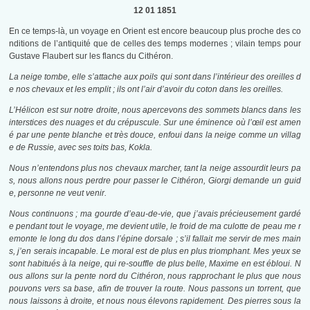
12 01 1851
En ce temps-là, un voyage en Orient est encore beaucoup plus proche des co
nditions de l’antiquité que de celles des temps modernes ; vilain temps pour
Gustave Flaubert sur les flancs du Cithéron.
La neige tombe, elle s’attache aux poils qui sont dans l’intérieur des oreilles d
e nos chevaux et les emplit ; ils ont l’air d’avoir du coton dans les oreilles.
L’Hélicon est sur notre droite, nous apercevons des sommets blancs dans les
interstices des nuages et du crépuscule. Sur une éminence où l’œil est amen
é par une pente blanche et très douce, enfoui dans la neige comme un villag
e de Russie, avec ses toits bas, Kokla.
Nous n’entendons plus nos chevaux marcher, tant la neige assourdit leurs pa
s, nous allons nous perdre pour passer le Cithéron, Giorgi demande un guid
e, personne ne veut venir.
Nous continuons ; ma gourde d’eau-de-vie, que j’avais précieusement gardé
e pendant tout le voyage, me devient utile, le froid de ma culotte de peau me r
emonte le long du dos dans l’épine dorsale ; s’il fallait me servir de mes main
s, j’en serais incapable. Le moral est de plus en plus triomphant. Mes yeux se
sont habitués à la neige, qui re-souffle de plus belle, Maxime en est ébloui. N
ous allons sur la pente nord du Cithéron, nous rapprochant le plus que nous
pouvons vers sa base, afin de trouver la route. Nous passons un torrent, que
nous laissons à droite, et nous nous élevons rapidement. Des pierres sous la