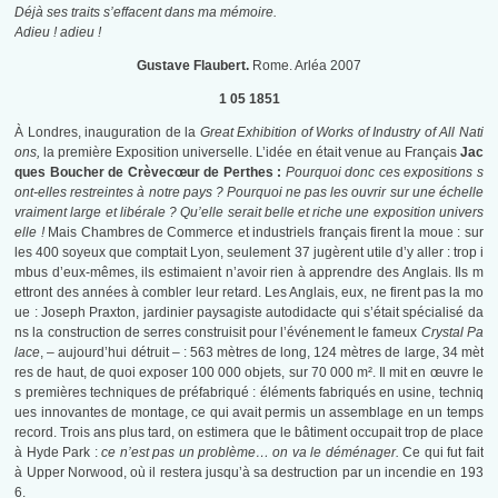
Déjà ses traits s’effacent dans ma mémoire.
Adieu ! adieu !
Gustave Flaubert.
Rome. Arléa 2007
1 05 1851
À Londres, inauguration de la
Great Exhibition of Works of Industry of All Nati
ons,
la première Exposition universelle. L’idée en était venue au Français
Jac
ques
Boucher de Crèvecœur de Perthes :
Pourquoi donc ces expositions s
ont-elles restreintes à notre pays ? Pourquoi ne pas les ouvrir sur une échelle
vraiment large et libérale ? Qu’elle serait belle et riche une exposition univers
elle !
Mais Chambres de Commerce et industriels français firent la moue : sur
les 400 soyeux que comptait Lyon, seulement 37 jugèrent utile d’y aller : trop i
mbus d’eux-mêmes, ils estimaient n’avoir rien à apprendre des Anglais. Ils m
ettront des années à combler leur retard. Les Anglais, eux, ne firent pas la mo
ue : Joseph Praxton, jardinier paysagiste autodidacte qui s’était spécialisé da
ns la construction de serres construisit pour l’événement le fameux
Crystal Pa
lace
, – aujourd’hui détruit – : 563 mètres de long, 124 mètres de large, 34 mèt
res de haut, de quoi exposer 100 000 objets, sur 70 000 m². Il mit en œuvre le
s premières techniques de préfabriqué : éléments fabriqués en usine, techniq
ues innovantes de montage, ce qui avait permis un assemblage en un temps
record. Trois ans plus tard, on estimera que le bâtiment occupait trop de place
à Hyde Park :
ce n’est pas un problème… on va le déménager.
Ce qui fut fait
à Upper Norwood, où il restera jusqu’à sa destruction par un incendie en 193
6.