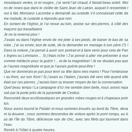
mosaïques vertes, or et rouges ; j’ai senti l’air chaud, il faisait beau soleil. Moi
ns de roses que dans le cloître de Saint Jean de Latran, auquel il ressemble t
out à fait. Monsieur Lacombe a demandé au custode s’il connaissait cette da
me malade, le custode a répondu que non.
En sortant de l’église, je l’ai revue au loin, assise sur des pierres, à côté des
maçons qui travaillaient.
Je ne la reverrai plus !
J’avais eu dans l’église envie de me jeter à ses pieds, de baiser le bas de sa
robe ; j’ai eu envie, tout de suite, de la demander en mariage à son père (?) !
Dans la voiture, j’ai pensé à avoir son portrait et à faire venir pour cela de Pari
s Ingres ou Lehmann… Si j’étais riche ! J’ai pensé à aller me présenter à eux
comme médecin pour la guérir !… et de la magnétiser ! Je ne doutais pas que
je l’aurais magnétisée et que je l’aurais guérie peut-être !
Que ne donnerais-je pas pour tenir sa tête dans mes mains ! Pour l’embrasse
r au front, sur son front ! Si j’avais su l’italien, j’aurais été vers elle quand elle
était sur ces pierres ; j’aurais bien su trouver moyen de lier la conversation.
Quel beau temps ! La campagne d’ici me semble bien belle, nous avons repa
ssé par la porte près de la pyramide de Cestius.
Rencontré deux ecclésiastiques en grandes robes rouges et à chapeaux poin
tus.
Nous avons tourné le Palatin et nous sommes trouvés au bord du Tibre, deva
nt la douane ; nous sommes descendus de voiture après le pont rompu, au b
as de l’île du Tibre, délicieuse vue de chic, avec ses filets qui tournent dans
l’eau.
Rentré à l’hôtel à quatre heures.