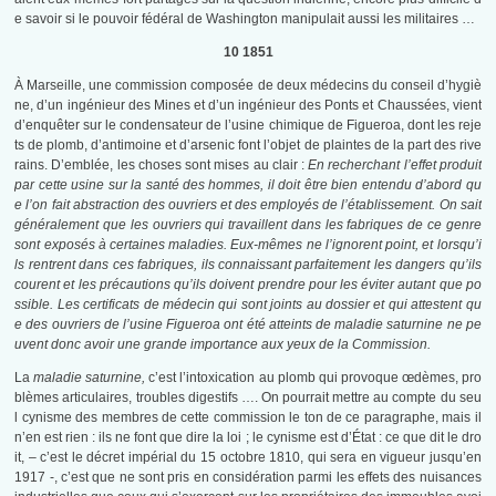
e savoir si le pouvoir fédéral de Washington manipulait aussi les militaires …
10 1851
À Marseille, une commission composée de deux médecins du conseil d’hygiè
ne, d’un ingénieur des Mines et d’un ingénieur des Ponts et Chaussées, vient
d’enquêter sur le condensateur de l’usine chimique de Figueroa, dont les reje
ts de plomb, d’antimoine et d’arsenic font l’objet de plaintes de la part des rive
rains. D’emblée, les choses sont mises au clair :
En recherchant l’effet produit
par cette usine sur la santé des hommes, il doit être bien entendu d’abord qu
e l’on fait abstraction des ouvriers et des employés de l’établissement. On sait
généralement que les ouvriers qui travaillent dans les fabriques de ce genre
sont exposés à certaines maladies. Eux-mêmes ne l’ignorent point, et lorsqu’i
ls rentrent dans ces fabriques, ils connaissant parfaitement les dangers qu’ils
courent et les précautions qu’ils doivent prendre pour les éviter autant que po
ssible. Les certificats de médecin qui sont joints au dossier et qui attestent qu
e des ouvriers de l’usine Figueroa ont été atteints de maladie saturnine ne pe
uvent donc avoir une grande importance aux yeux de la Commission.
La
maladie saturnine,
c’est l’intoxication au plomb qui provoque œdèmes, pro
blèmes articulaires, troubles digestifs …. On pourrait mettre au compte du seu
l cynisme des membres de cette commission le ton de ce paragraphe, mais il
n’en est rien : ils ne font que dire la loi ; le cynisme est d’État : ce que dit le dro
it, – c’est le décret impérial du 15 octobre 1810, qui sera en vigueur jusqu’en
1917 -, c’est que ne sont pris en considération parmi les effets des nuisances