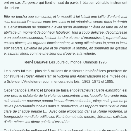
ent en cas d’urgence
qui tient le haut du pavé. Il était un véritable instrument
de torture :
Elle ne toucha que son corset, et le maudit. Il lui faisait une taille d’enfant, mai
s lui remontait l’estomac entre les seins et lui refoulait le ventre dans le derrièr
e. Cet instrument de supplice n’avait qu’un avantage : c’était de faire du désh
abillage un moment de bonheur fabuleux. Tout à coup délivrée, décompressé
e en quelques secondes, la chair tendre et rose s’épanouissait, reprenait tout
es ses places, les organes fonctionnaient, le sang affluait vers la peau et les li
eux secrets. Envahie de joie et de chaleur, la femme, en soupirant de gratitud
e, aspirait alors, comme une fleur qui s’ouvre, à la volupté.
René Barjavel
Les Jours du monde. Omnibus 1995
Le succès fut total : plus de 6 millions de visiteurs : les bénéfices permirent de
construire le
Royal Albert Hall
, le
Victoria and Albert Museum
et le
musée de l
a Science.
L’Angleterre recommencera trois fois : 1862, 1871 et 1885.
Cependant déjà
Marx et Engels
se faisaient détracteurs :
Cette exposition est
une preuve éclatante de la violence concentrée avec laquelle la grande indu
strie moderne renverse partout les barrières nationales, effaçant de plus en pl
us les particularités locales dans la production, les rapports sociaux et le cara
ctère de chaque peuple
[…]
Avec cette exposition dans la Rome moderne, la
bourgeoisie mondiale édifie son Panthéon où elle montre, fièrement satisfaite
d’elle-même, les dieux qu’elle s’est créée.
Ceci n’empêche nullement Marx d’être un fervent admirateur du progrès tech