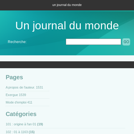
un journal du monde
Un journal du monde
Recherche:
Pages
A propos de l’auteur. 1531
Exergue 1539
Mode d’emploi 411
Catégories
101 : origine à l'an 01
(19)
102 : 01 à 1163
(15)