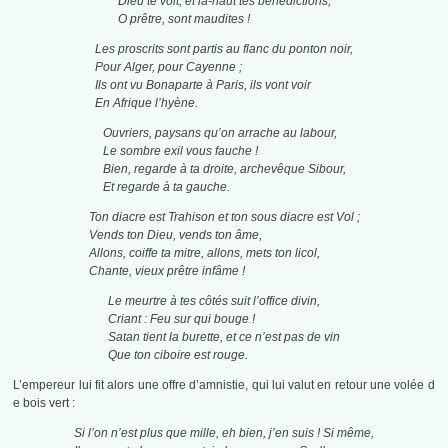
Dieu te voit, et là-haut tes bénédictions,
O prêtre, sont maudites !
Les proscrits sont partis au flanc du ponton noir,
Pour Alger, pour Cayenne ;
Ils ont vu Bonaparte à Paris, ils vont voir
En Afrique l’hyène.
Ouvriers, paysans qu’on arrache au labour,
Le sombre exil vous fauche !
Bien, regarde à ta droite, archevêque Sibour,
Et regarde à ta gauche.
Ton diacre est Trahison et ton sous diacre est Vol ;
Vends ton Dieu, vends ton âme,
Allons, coiffe ta mitre, allons, mets ton licol,
Chante, vieux prêtre infâme !
Le meurtre à tes côtés suit l’office divin,
Criant : Feu sur qui bouge !
Satan tient la burette, et ce n’est pas de vin
Que ton ciboire est rouge.
L’empereur lui fit alors une offre d’amnistie, qui lui valut en retour une volée d
e bois vert :
Si l’on n’est plus que mille, eh bien, j’en suis ! Si même,