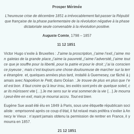
Prosper Mérimée
L’heureuse crise de décembre 1851 a irrévocablement fait passer la Républi
que française de la phase parlementaire de la révolution négative à la phase
dictatoriale seule convenable à la révolution positive.
Auguste Comte
, 1798 – 1857
11 12 1851
Victor Hugo s’exile à Bruxelles :
J’aime la proscription, j’aime l’exil, j’aime mo
n galetas de la grande place, j’aime la pauvreté, j’aime l’adversité, j’aime tout
ce que je souffre pour la liberté, pour la patrie et pour le droit ; j’ai la conscien
ce joyeuse ; mais c’est toujours une chose douloureuse de marcher sur la terr
e étrangère.
et, quelques années plus tard, installé à Guernesey, car fâché à j
amais avec
Napoléon le Petit,
dans Océan
:
Je trouve de plus en plus que l’e
xil est bon. Il faut croire qu’à leur insu, les exilés sont près de quelque soleil, c
ar ils mûrissent vite
[…]
Je me sens sur le vrai sommet de la vie
[…]
Je mourra
i peut-être en exil, mais je mourrai accru. Tout est bien.
Eugène Sue avait été élu en 1849 à Paris, sous une étiquette républicain soci
aliste : emprisonné après ce coup d’état, il fut relaxé mais préféra s’exiler à An
necy le Vieux : n’ayant jamais obtenu la permission de rentrer en France, il y
mourra en 1857.
21 12 1851