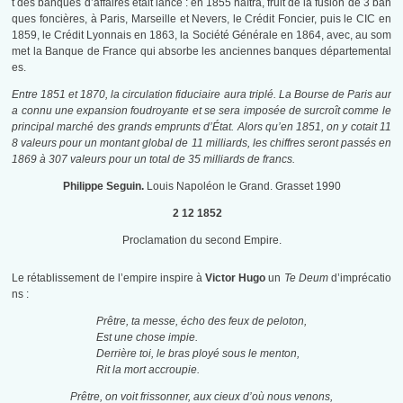
t des banques d’affaires était lancé : en 1855 naîtra, fruit de la fusion de 3 ban
ques foncières, à Paris, Marseille et Nevers, le Crédit Foncier, puis le CIC en
1859, le Crédit Lyonnais en 1863, la Société Générale en 1864, avec, au som
met la Banque de France qui absorbe les anciennes banques départemental
es.
Entre 1851 et 1870, la circulation fiduciaire aura triplé. La Bourse de Paris aur
a connu une expansion foudroyante et se sera imposée de surcroît comme le
principal marché des grands emprunts d’État. Alors qu’en 1851, on y cotait 11
8 valeurs pour un montant global de 11 milliards, les chiffres seront passés en
1869 à 307 valeurs pour un total de 35 milliards de francs.
Philippe Seguin.
Louis Napoléon le Grand. Grasset 1990
2 12 1852
Proclamation du second Empire.
Le rétablissement de l’empire inspire à
Victor Hugo
un
Te Deum
d’imprécatio
ns :
Prêtre, ta messe, écho des feux de peloton,
Est une chose impie.
Derrière toi, le bras ployé sous le menton,
Rit la mort accroupie.
Prêtre, on voit frissonner, aux cieux d’où nous venons,