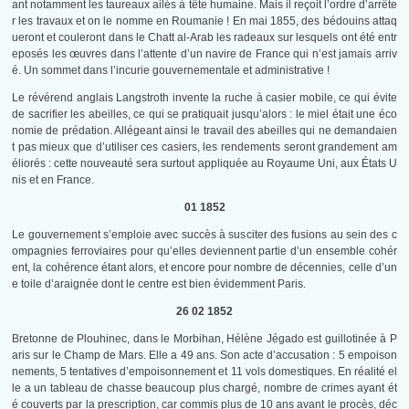
ant notamment les taureaux ailés à tête humaine. Mais il reçoit l’ordre d’arrête
r les travaux et on le nomme en Roumanie ! En mai 1855, des bédouins attaq
ueront et couleront dans le Chatt al-Arab les radeaux sur lesquels ont été entr
eposés les œuvres dans l’attente d’un navire de France qui n’est jamais arriv
é. Un sommet dans l’incurie gouvernementale et administrative !
Le révérend anglais Langstroth invente la ruche à casier mobile, ce qui évite
de sacrifier les abeilles, ce qui se pratiquait jusqu’alors : le miel était une éco
nomie de prédation. Allégeant ainsi le travail des abeilles qui ne demandaien
t pas mieux que d’utiliser ces casiers, les rendements seront grandement am
éliorés : cette nouveauté sera surtout appliquée au Royaume Uni, aux États U
nis et en France.
01 1852
Le gouvernement s’emploie avec succès à susciter des fusions au sein des c
ompagnies ferroviaires pour qu’elles deviennent partie d’un ensemble cohér
ent, la cohérence étant alors, et encore pour nombre de décennies, celle d’un
e toile d’araignée dont le centre est bien évidemment Paris.
26 02 1852
Bretonne de Plouhinec, dans le Morbihan, Hélène Jégado est guillotinée à P
aris sur le Champ de Mars. Elle a 49 ans. Son acte d’accusation : 5 empoison
nements, 5 tentatives d’empoisonnement et 11 vols domestiques. En réalité el
le a un tableau de chasse beaucoup plus chargé, nombre de crimes ayant ét
é couverts par la prescription, car commis plus de 10 ans avant le procès, déc