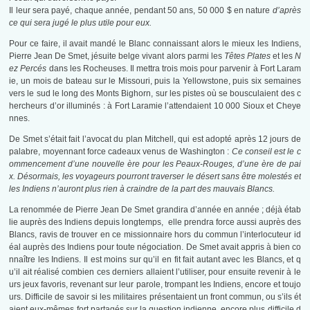
Il leur sera payé, chaque année, pendant 50 ans, 50 000 $ en nature
d’après
ce qui sera jugé le plus utile pour eux.
Pour ce faire, il avait mandé le Blanc connaissant alors le mieux les Indiens,
Pierre Jean De Smet, jésuite belge vivant alors parmi les
Têtes Plates
et les
N
ez Percés
dans les Rocheuses. Il mettra trois mois pour parvenir à Fort Laram
ie, un mois de bateau sur le Missouri, puis la Yellowstone, puis six semaines
vers le sud le long des Monts Bighorn, sur les pistes où se bousculaient des c
hercheurs d’or illuminés : à Fort Laramie l’attendaient 10 000 Sioux et Cheye
nnes.
De Smet s’était fait l’avocat du plan Mitchell, qui est adopté après 12 jours de
palabre, moyennant force cadeaux venus de Washington :
Ce conseil est le c
ommencement d’une nouvelle ère pour les Peaux-Rouges, d’une ère de pai
x. Désormais, les voyageurs pourront traverser le désert sans être molestés et
les Indiens n’auront plus rien à craindre de la part des mauvais Blancs.
La renommée de Pierre Jean De Smet grandira d’année en année ; déjà étab
lie auprès des Indiens depuis longtemps, elle prendra force aussi auprès des
Blancs, ravis de trouver en ce missionnaire hors du commun l’interlocuteur id
éal auprès des Indiens pour toute négociation. De Smet avait appris à bien co
nnaître les Indiens. Il est moins sur qu’il en fit fait autant avec les Blancs, et q
u’il ait réalisé combien ces derniers allaient l’utiliser, pour ensuite revenir à le
urs jeux favoris, revenant sur leur parole, trompant les Indiens, encore et toujo
urs. Difficile de savoir si les militaires présentaient un front commun, ou s’ils ét
aient eux-mêmes fort partagés sur la question indienne, encore plus difficile d