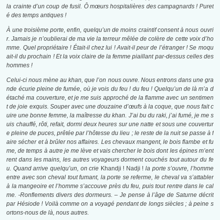
la crainte d’un coup de fusil. Ô mœurs hospitalières des campagnards !
P
uret
é des temps antiques !
À une troisième porte, enfin, quelqu’un de moins craintif consent à nous ouvri
r. Jamais je n’oublierai de ma vie la terreur mêlée de colère de cette voix d’ho
mme. Quel propriétaire ! Était-il chez lui ! Avait-il peur de l’étranger ! Se moqu
ait-il du prochain ! Et la voix claire de la femme piaillant par-dessus celles des
hommes !
Celui-ci nous mène au khan, que l’on nous ouvre. Nous entrons dans une gra
nde écurie pleine de fumée, où je vois du feu ! du feu ! Quelqu’un de là m’a d
étaché ma couverture, et je me suis approché de la flamme avec un sentimen
t de joie exquis. Souper avec une douzaine d’œufs à la coque, que nous fait c
uire une bonne femme, la maîtresse du khan. J’ai bu du raki, j’ai fumé, je me s
uis chauffé, rôti, refait, dormi deux heures sur une natte et sous une couvertur
e pleine de puces, prêtée par l’hôtesse du lieu ; le reste de la nuit se passe à f
aire sécher et à brûler nos affaires. Les chevaux mangent, le bois flambe et fu
me, de temps à autre je me lève et vais chercher le bois dont les épines m’ent
rent dans les mains, les autres voyageurs dorment couchés tout autour du fe
u. Quand arrive quelqu’un, on crie
Khandji ! Nadji !
la porte s’ouvre, l’homme
entre avec son cheval tout fumant, la porte se referme, le cheval va s’attabler
à la mangeoire et l’homme s’accouve près du feu, puis tout rentre dans le cal
me. -Ronflements divers des dormeurs. – Je pense à l’âge de Saturne décrit
par Hésiode ! Voilà comme on a voyagé pendant de longs siècles ; à peine s
ortons-nous de là, nous autres.