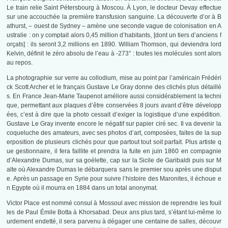
Le train relie Saint Pétersbourg à Moscou. À Lyon, le docteur Devay effectue
sur une accouchée la première transfusion sanguine. La découverte d’or à B
athurst, – ouest de Sydney – amène une seconde vague de colonisation en A
ustralie : on y comptait alors 0,45 million d’habitants, [dont un tiers d’anciens f
orçats] : ils seront 3,2 millions en 1890. William Thomson, qui deviendra lord
Kelvin, définit le zéro absolu de l’eau à -273° : toutes les molécules sont alors
au repos.
La photographie sur verre au collodium, mise au point par l’américain Frédéri
ck Scott Archer et le français Gustave Le Gray donne des clichés plus détaillé
s. En France Jean-Marie Taupenot améliore aussi considérablement la techni
que, permettant aux plaques d’être conservées 8 jours avant d’être développ
ées, c’est à dire que la photo cessait d’exiger la logistique d’une expédition.
Gustave Le Gray invente encore le négatif sur papier ciré sec. Il va devenir la
coqueluche des amateurs, avec ses photos d’art, composées, faites de la sup
erposition de plusieurs clichés pour que partout tout soit parfait. Plus artiste q
ue gestionnaire, il fera faillite et prendra la fuite en juin 1860 en compagnie
d’Alexandre Dumas, sur sa goélette, cap sur la Sicile de Garibaldi puis sur M
alte où Alexandre Dumas le débarquera sans le premier sou après une disput
e. Après un passage en Syrie pour suivre l’histoire des Maronites, il échoue e
n Egypte où il mourra en 1884 dans un total anonymat.
Victor Place est nommé consul à Mossoul avec mission de reprendre les fouil
les de Paul Émile Botta à Khorsabad. Deux ans plus tard, s’étant lui-même lo
urdement endetté, il sera parvenu à dégager une centaine de salles, découvr