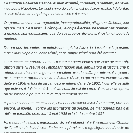
Le suffrage universel s’est bel et bien exprimé, librement, largement, en faveu
r de Louis Napoléon. Le seul crime de celui-ci est de l’avoir rétabli, fidèle dan
s cette démarche au principe de toute son existence.
On pourra trouver cela regrettable, incompréhensible, affligeant, fâcheux, incr
oyable, mais c’est ainsi : à l’époque, le corps électoral ne voulait pas donner l
a majorité aux républicains. Las de ses propres divisions, il réclamait Louis N
apoléon.
Durant des décennies, en noircissant à plaisir l’acte, le dessein et la personn
e de Louis Napoléon, cette vérité, cette simple vérité aura été occultée.
Ce camouflage prendra dans l’Histoire d’autres formes que celle de cette rép
utation salie : il résulte de l’étonnant rapport que, depuis lors et jusqu’à une p
ériode toute récente, la gauche entretient avec le suffrage universel, rapport f
ait d’adulation apparente et de méfiance réelle, et qui inspirera encore sa con
duite en 1958 et lors de sa campagne référendaire de 1962. Pour elle, le suffr
age universel doit être
médiatisé
au sens littéral du terme. Il est hors de questi
on de laisser le peuple en faire trop librement usage…
À plus de cent ans de distance, ceux qui croyaient avoir à défendre, une fois
encore, la liberté… contre les aspirations du peuple, ne manquèrent pas d’ét
ablir un parallèle entre les 13 mai 1958 et le 2 décembre 1851.
En recourant à cette comparaison, ils entendaient jeter l’opprobre sur Charles
de Gaulle et réaliser à son détriment l’opération si magnifiquement réussie pa