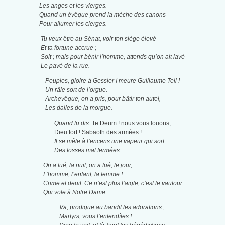
Les anges et les vierges.
Quand un évêque prend la mèche des canons
Pour allumer les cierges.
Tu veux être au Sénat, voir ton siège élevé
Et ta fortune accrue ;
Soit ; mais pour bénir l’homme, attends qu’on ait lavé
Le pavé de la rue.
Peuples, gloire à Gessler ! meure Guillaume Tell !
Un râle sort de l’orgue.
Archevêque, on a pris, pour bâtir ton autel,
Les dalles de la morgue.
Quand tu dis:
Te Deum ! nous vous louons,
Dieu fort ! Sabaoth des armées !
Il se mêle à l’encens une vapeur qui sort
Des fosses mal fermées.
On a tué, la nuit, on a tué, le jour,
L’homme, l’enfant, la femme !
Crime et deuil. Ce n’est plus l’aigle, c’est le vautour
Qui vole à Notre Dame.
Va, prodigue au bandit les adorations ;
Martyrs, vous l’entendîtes !