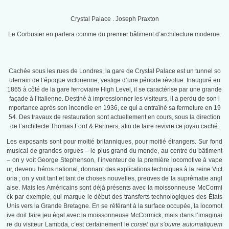
Crystal Palace . Joseph Praxton
Le Corbusier en parlera comme du premier bâtiment d’architecture moderne.
Cachée sous les rues de Londres, la gare de Crystal Palace est un tunnel so
uterrain de l’époque victorienne, vestige d’une période révolue. Inauguré en
1865 à côté de la gare ferroviaire High Level, il se caractérise par une grande
façade à l’italienne. Destiné à impressionner les visiteurs, il a perdu de son i
mportance après son incendie en 1936, ce qui a entraîné sa fermeture en 19
54. Des travaux de restauration sont actuellement en cours, sous la direction
de l’architecte Thomas Ford & Partners, afin de faire revivre ce joyau caché.
Les exposants sont pour moitié britanniques, pour moitié étrangers. Sur fond
musical de grandes orgues – le plus grand du monde, au centre du bâtiment
– on y voit George Stephenson, l’inventeur de la première locomotive à vape
ur, devenu héros national, donnant des explications techniques à la reine Vict
oria ; on y voit tant et tant de choses nouvelles, preuves de la suprématie angl
aise. Mais les Américains sont déjà présents avec la moissonneuse McCormi
ck par exemple, qui marque le début des transferts technologiques des États
Unis vers la Grande Bretagne. En se référant à la surface occupée, la locomot
ive doit faire jeu égal avec la moissonneuse McCormick, mais dans l’imaginai
re du visiteur Lambda, c’est certainement le
corset qui s’ouvre automatiquem