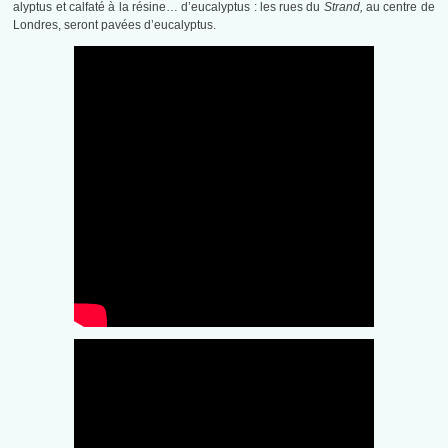
alyptus et calfaté à la résine… d’eucalyptus : les rues du
Strand,
au centre de
Londres, seront pavées d’eucalyptus.