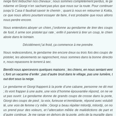
neige font trébucher nos chevaux ; nous sommes complètement perdus, le ge
ndarme et Giorgi n’en sachant pas plus que nous sur la route. Pour continuer
jusqu’à Casa il faudrait savoir le chemin ; quant à nous en retourner à Kokla,
ce que nous allons pourtant essayer de faire, il est probable que nous allons
nous perdre encore.
Nous entendons aboyer un chien, j’ordonne au gendarme de tirer des coups
de fusil, il arme son pistolet qui rate ; enfin il parvient à tirer un coup, le chien
aboie dans le lointain.
Décidément j’ai froid, ça commence à me prendre.
Nous redescendons, le gendarme tire encore deux ou trois fois des
coups
de
pistolet, les aboiements se rapprochent, nous sommes dans la bonne directio
n, nous repassons le torrent à sec.
Bientôt nous apercevons quelques maisons ; les chiens, en nous sentant veni
r, font un vacarme d’enfer ; pas d’autre bruit dans le village, pas une lumière, t
out dort sous la neige.
Le gendarme et Giorgi frappent à la porte d’une cabane, personne ne dit mot
; ils vont frapper à une autre, une voix d’homme épouvantée répond, on ne ve
ut pas ouvrir. Le gendarme donne de grands c
oups
de crosse dans la porte,
Giorgi des coups de pied ; la voix, furieuse et tremblante, répond avec volubili
té, une voix de femme s’y mêle ; Giorgi a beau répéter
milordji, milordji,
on no
us prend pour des voleurs, et l’altercation mêlée de malédictions de part et
d’autre continue. Je me range en dehors de la porte, près de la muraille dans