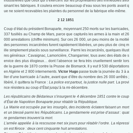
industrielles que ceux qui s’exercent sur les propriétaires des immeubles avoi
sinant les fabriques. Il coulera encore beaucoup d’eau sous les ponts avant q
ue ne soient recevables les plaintes du personnel de la fabrique elle-même.
2 12 1851
Coup d’état du président Bonaparte, moyennant 250 morts sur les barricades,
337 fusillés au Champ de Mars, parce que capturés les armes à la main et 26
000 arrestations (chiffre minimum). Sur ces 26 000, un peu moins de la moitié
des personnes incarcérées furent rapidement libérées, un peu plus de cinq m
ille simplement placés sous surveillance. Parmi les incarcérés, quelques illust
res généraux : Cavaignac, Lamoricière, Changarnier, tous avec des états de s
ervice des plus élogieux… dont l’absence se fera très cruellement sentir lors
de la guerre de 1870 contre la Prusse de Bismarck. Il y eut 9 530 déportations
en Algérie et 2 800 internements.
Victor Hugo
passe toute la journée du 3 à a
ller d’une barricade à l’autre, avant que d’être du nombre des 26 000 arrêtés ;
libéré, il quittera la France :
La police est partout, la justice nulle part.
La provi
nce résistera au coup d’État jusqu’à la mi-décembre.
Les républicains de Bédarieux s’insurgent le 4 décembre 1851 contre le coup
d’État de Napoléon Bonaparte pour rétablir la République.
La Mairie
est occupée par les insurgés, des incidents éclatent faisant un mort
et un blessé parmi les Républicains. La gendarmerie est prise d’assaut : quat
re gendarmes trouvent la mort.
L’armée appelée à la rescousse met six jours pour rétablir l’ordre. La répressi
on est féroce : deux cent cinquante huit arrestations.