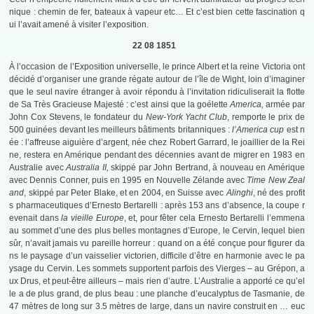
nique : chemin de fer, bateaux à vapeur etc… Et c’est bien cette fascination q
ui l’avait amené à visiter l’exposition.
22 08 1851
À l’occasion de l’Exposition universelle, le prince Albert et la reine Victoria ont
décidé d’organiser une grande régate autour de l’île de Wight, loin d’imaginer
que le seul navire étranger à avoir répondu à l’invitation ridiculiserait la flotte
de Sa Très Gracieuse Majesté : c’est ainsi que la goélette
America,
armée par
John Cox Stevens, le fondateur du
New-York Yacht Club
, remporte le prix de
500 guinées devant les meilleurs bâtiments britanniques :
l’America cup
est n
ée : l’affreuse aiguière d’argent, née chez Robert Garrard, le joaillier de la Rei
ne, restera en Amérique pendant des décennies avant de migrer en 1983 en
Australie avec
Australia II,
skippé par John Bertrand, à nouveau en Amérique
avec Dennis Conner, puis en 1995 en Nouvelle Zélande avec
Time New Zeal
and
, skippé par Peter Blake, et en 2004, en Suisse avec
Alinghi
, né des profit
s pharmaceutiques d’Ernesto Bertarelli : après 153 ans d’absence, la coupe r
evenait dans
la vieille Europe
, et, pour fêter cela Ernesto Bertarelli l’emmena
au sommet d’une des plus belles montagnes d’Europe, le Cervin, lequel bien
sûr, n’avait jamais vu pareille horreur : quand on a été conçue pour figurer da
ns le paysage d’un vaisselier victorien, difficile d’être en harmonie avec le pa
ysage du Cervin. Les sommets supportent parfois des Vierges – au Grépon, a
ux Drus, et peut-être ailleurs – mais rien d’autre. L’Australie a apporté ce qu’el
le a de plus grand, de plus beau : une planche d’eucalyptus de Tasmanie, de
47 mètres de long sur 3.5 mètres de large, dans un navire construit en … euc