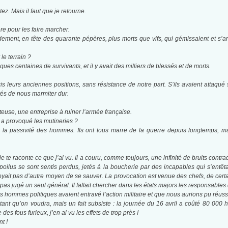
ez. Mais il faut que je retourne.
re pour les faire marcher.
ement, en tête des quarante pé­pères, plus morts que vifs, qui gémissaient et s’ar
le terrain ?
es centaines de survivants, et il y avait des milliers de blessés et de morts.
ris leurs anciennes positions, sans résistance de notre part. S’ils avaient attaq
tés de nous marmiter dur.
teuse, une entreprise à ruiner l’armée française.
i a provoqué les mutineries ?
a passivité des hommes. Ils ont tous marre de la guerre depuis longtemps, mais 
je te raconte ce que j’ai vu. Il a couru, comme toujours, une infinité de bruits cont
poilus se sont sentis perdus, jetés à la boucherie par des incapables qui s’entêta
oyait pas d’autre moyen de se sauver. La provocation est venue des chefs, de cert
pas jugé un seul général. Il fallait chercher dans les états majors les responsables
hommes politiques avaient entravé l’action militaire et que nous aurions pu réuss
tant qu’on voudra, mais un fait subsiste : la journée du 16 avril a coûté 80 000 
 des fous furieux, j’en ai vu les effets de trop près !
t !