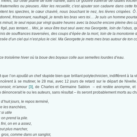
mêlés, sur cette plaine de folie hantée, dans ce gouffre traversé de rafales vocifér
raternelles ou pieuses. Aller les recueillir, c’est ajouter son cadavre dans cette
itent les spectres, le cœur chaviré, nous bouchant le nez, les lèvres crispées. Ô
ndonné, frissonnant, naufragé, je tends les bras vers toi… Je suis un homme pourtan
 minuit, le seul repas par vingt quatre heures avec la bouche encore pleine des
 figé, pas tentant
… Moi, je veux être tout seul avec ma Georgette, loin de l’obus, 
finis de souffrances traversées, des coups d’épée de la mort, loin de la monotonie d
sée d’un ciel qui n’est plus le ciel.
Ma Georgette je mets mes bras autour de ton co
ce troisième hiver où la boue des boyaux colle aux semelles lourdes d’eau.
sait que l’on ajoutât un chef stupide bien que brillant polytechnicien, indifférent à l
ncèrent à se mutiner, le 28 mai, avec 12 jours de retard sur le départ de Nivelle
onsoir, m’amour
[3]
, de Charles et Germaine Sablon – est restée anonyme, et a 
en dénoncerait le ou les auteurs, sans résultat – ils seront probablement morts au c
’huit jours, le repos terminé,
e les tranchées,
si utile
on prend la pile.
 fini, on en a assez,
ut plus marcher,
n gros, comme dans un sanglot,