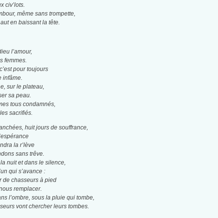
x civ’lots.
bour, même sans trompette,
aut en baissant la tête.
dieu l’amour,
es femmes.
 c’est pour toujours
e infâme.
, sur le plateau,
ser sa peau.
mes tous condamnés,
s sacrifiés.
ranchées, huit jours de souffrance,
l’espérance
ndra la r’lève
dons sans trêve.
a nuit et dans le silence,
’un qui s’avance :
er de chasseurs à pied
 nous remplacer.
s l’ombre, sous la pluie qui tombe,
sseurs vont chercher leurs tombes.