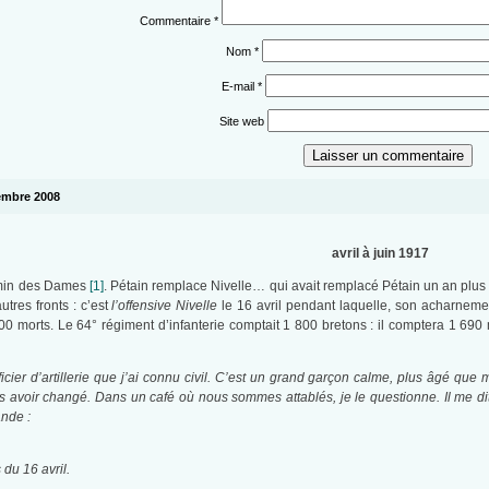
Commentaire
*
Nom
*
E-mail
*
Site web
tembre 2008
avril à juin 1917
emin des Dames
[1]
. Pétain remplace Nivelle… qui avait remplacé Pétain un an plus
utres fronts : c’est
l’offensive Nivelle
le 16 avril pendant laquelle, son acharnemen
000 morts. Le 64° régiment d’infanterie comptait 1 800 bretons : il comptera 1 69
icier d’artillerie que j’ai connu civil. C’est un grand garçon calme, plus âgé que m
avoir changé. Dans un café où nous sommes attablés, je le questionne. Il me dit qu
ande :
s du 16 avril.