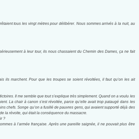
rêtaient tous les vingt mètres pour délibérer. Nous sommes arrivés à la nuit, au
ué sérieusement à leur tour, ils nous chassaient du Chemin des Dames, ça ne fait
ils marchent. Pour que les troupes se soient révoltées, il faut qu’on les ait
radictoires. Il me semble que tout s’explique très simplement. Quand on a voulu les
ient. La chair à canon s’est révoltée, parce qu’elle avait trop pataugé dans les
ains chefs. Songe qu’on a fusillé de pauvres gens, qui avaient supporté déjà des
 de la révolte, qui était la conséquence du massacre.
ir ?
hommes à l’armée française. Après une pareille saignée, il ne pouvait plus être