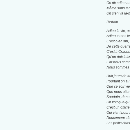
On dit adieu au
Même sans tam
On s’en va là-h
Refrain
Adieu la vie, a
Adieu toutes l
C’est bien fini,
De cette guerr
C’est à Craonne
Qu’on doit lais
Car nous som
Nous sommes le
Huit jours de t
Pourtant on a 
Que ce soir vie
Que nous atten
Soudain, dans l
On voit quelqu
C’est un offici
Qui vient pour
Doucement, dan
Les petits cha