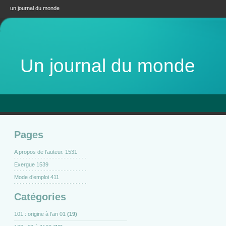
un journal du monde
Un journal du monde
Pages
A propos de l’auteur. 1531
Exergue 1539
Mode d’emploi 411
Catégories
101 : origine à l'an 01
(19)