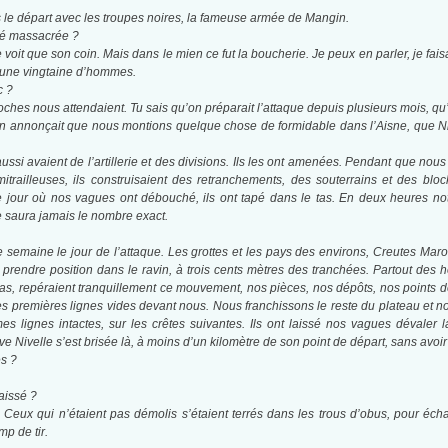
is le départ avec les troupes noires, la fameuse armée de Mangin.
été massacrée ?
 voit que son coin. Mais dans le mien ce fut la boucherie. Je peux en parler, je fa
r une vingtaine d’hommes.
c ?
oches nous attendaient. Tu sais qu’on préparait l’attaque depuis plusieurs mois, qu
n annonçait que nous montions quelque chose de formidable dans l’Aisne, que Nivel
ssi avaient de l’artillerie et des divisions. Ils les ont amenées. Pendant que nous 
mitrailleuses, ils construisaient des retranchements, des souterrains et des bl
Le jour où nos vagues ont débouché, ils ont tapé dans le tas. En deux heures no
saura jamais le nombre exact.
ne semaine le jour de l’attaque. Les grottes et les pays des environs, Creutes Ma
 prendre position dans le ravin, à trois cents mètres des tranchées. Partout des ho
 bas, repéraient tranquillement ce mouvement, nos pièces, nos dépôts, nos points 
es premières lignes vides devant nous. Nous franchissons le reste du plateau et 
s lignes intactes, sur les crêtes suivantes. Ils ont laissé nos vagues dévaler la
ve Nivelle s’est brisée là, à moins d’un kilomètre de son point de départ, sans avoi
s ?
aissé ?
Ceux qui n’étaient pas démolis s’étaient terrés dans les trous d’obus, pour échap
p de tir. ­