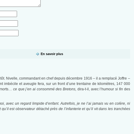
En savoir plus
 tôt. Nivelle, commandant en chef depuis décembre 1916 – il a remplacé Joffre –
t imbécile et aveugle fera, sur un front d’une trentaine de kilomètres, 147 000
0 morts…
ce que j’en ai consommé des Bretons,
dira-t-il, avec l’humour
si fin
des
oi, avec un regard limpide d’enfant. Autrefois, je ne l’ai jamais vu en colère, ni
’il est observateur détaché près de l’infanterie et qu’il vit dans les tranchées