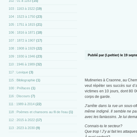
102 : 01 à 1163
(15)
103 : 1163 à 1522
(19)
104 : 1523 à 1750
(23)
105 : 1751 à 1815
(21)
106 : 1816 à 1871
(18)
107 : 1872 à 1907
(17)
108 : 1908 à 1929
(22)
Publié par (l.peltier) le 19 sep
109 : 1930 à 1946
(23)
110 : 1946 à 1989
(32)
117 : Lexique
(3)
Mutineries à Craonne, au Ch
115 : Bibliographie
(1)
veut répéter ses succès sur d’a
100 : Préfaces
(1)
victimes en 10 jours, dont 80 
116 : Discours
(7)
corps de garde.
111 : 1989 à 2014
(22)
J’arrête dans la rue un sous-off
même indigné. Il semble ne pas 
118 : Poèmes et chansons au fil de l'eau
(1)
avec les fantassins. Je lui dem
112 : 2015 à 2022
(17)
Connais-tu le secteur?
113 : 2023 à 2030
(9)
Que trop ! J’y ai fait les attaque