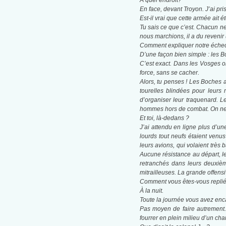
À quel endroit?
En face, devant Troyon. J’ai pr
Est-il vrai que cette armée ait 
Tu sais ce que c’est. Chacun ne
nous marchions, il a du reveni
Comment expliquer notre éche
D’une façon bien simple : les B
C’est exact. Dans les Vosges o
force, sans se cacher.
Alors, tu penses ! Les Boches au
tourelles blindées pour leurs 
d’organiser leur traquenard. 
hommes hors de combat. On ne 
Et toi, là-dedans ?
J’ai attendu en ligne plus d’u
lourds tout neufs étaient venus
leurs avions, qui volaient très
Aucune résistance au départ, l
retranchés dans leurs deuxième
mitrailleuses. La grande offensi
Comment vous êtes-vous replié
À la nuit.
Toute la journée vous avez enc
Pas moyen de faire autrement. 
fourrer en plein milieu d’un cham