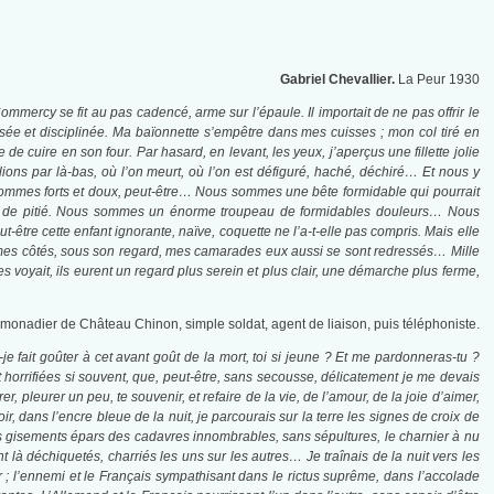
Gabriel Chevallier.
La Peur 1930
mmercy se fit au pas cadencé, arme sur l’épaule. Il importait de ne pas offrir le
isée et disciplinée. Ma baïonnette s’empêtre dans mes cuisses ; mon col tiré en
 cuire en son four. Par hasard, en levant, les yeux, j’aperçus une fillette jolie
ons par là-bas, où l’on meurt, où l’on est défiguré, haché, déchiré… Et nous y
 sommes forts et doux, peut-être… Nous sommes une bête formidable qui pourrait
oi et de pitié. Nous sommes un énorme troupeau de formidables douleurs… Nous
re cette enfant ignorante, naïve, coquette ne l’a-t-elle pas compris. Mais elle
À mes côtés, sous son regard, mes camarades eux aussi se sont redressés… Mille
s voyait, ils eurent un regard plus serein et plus clair, une démarche plus ferme,
 limonadier de Château Chinon, simple soldat, agent de liaison, puis téléphoniste.
je fait goûter à cet avant goût de la mort, toi si jeune ? Et me pardonneras-tu ?
t horrifiées si souvent, que, peut-être, sans secousse, délicatement je me devais
r, pleurer un peu, te souvenir, et refaire de la vie, de l’amour, de la joie d’aimer,
oir, dans l’encre bleue de la nuit, je parcourais sur la terre les signes de croix de
s gisements épars des cadavres innombrables, sans sépultures, le charnier à nu
t là déchiquetés, charriés les uns sur les autres… Je traînais de la nuit vers les
r ; l’ennemi et le Français sympathisant dans le rictus suprême, dans l’accolade