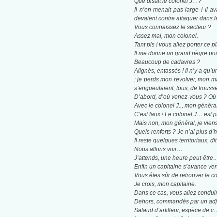
Que disait le colonel J…?
Il n’en menait pas large ! Il 
devaient contre attaquer dans 
Vous connaissez le secteur ?
Assez mal, mon colonel.
Tant ­pis ! vous allez porter ce p
Il me donne un grand nègre pour
Beaucoup de cadavres ?
Alignés, entassés ! Il n’y a q
; je perds mon revolver, mon ma
s’engueulaient, tous, de frousse.
D’abord, d’où venez-vous ? Où 
Avec le colonel J.., mon général
C’est faux ! Le colonel J… est 
Mais non, mon général, je viens 
Quels renforts ? Je n’ai plus
Il reste quelques territoriaux, dit
Nous allons voir…
J’attends, une heure peut-être
Enfin un capitaine s’avance ver
Vous êtes sûr de retrouver le c
Je crois, mon capitaine.
Dans ce cas, vous allez conduir
Dehors, commandés par un adjud
Salaud d’artilleur, espèce de c