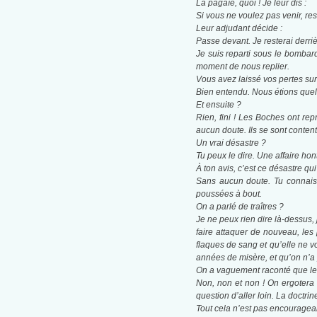
La pagaïe, quoi ! Je leur dis :
Si vous ne voulez pas venir, rest
Leur adjudant décide :
Passe devant. Je resterai derriè
Je suis reparti sous le bombard
moment de nous replier.
Vous avez laissé vos pertes sur 
Bien entendu. Nous étions quelqu
Et ensuite ?
Rien, fini ! Les Boches ont rep
aucun doute. Ils se sont conten
Un vrai désastre ?
Tu peux le dire. Une affaire hon
À ton avis, c’est ce désastre qu
Sans aucun doute. Tu connais l
poussées à bout.
On a parlé de traîtres ?
Je ne peux rien dire là-dessus, 
faire attaquer de nouveau, les 
flaques de sang et qu’elle ne v
années de misère, et qu’on n’a 
On a vaguement raconté que les 
Non, non et non ! On ergotera 
question d’aller loin. La doctrine
Tout cela n’est pas encouragean