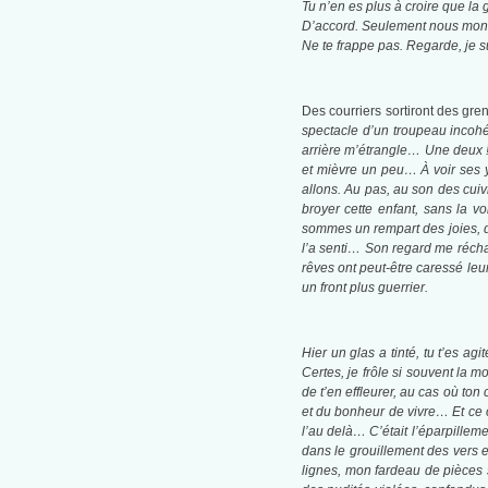
Tu n’en es plus à croire que la 
D’accord. Seulement nous mo
Ne te frappe pas. Regarde, je s
Des courriers sortiront des gren
spectacle d’un troupeau incohé
arrière m’étrangle… Une deux ! 
et mièvre un peu… À voir ses y
allons. Au pas, au son des cui
broyer cette enfant, sans la 
sommes un rempart des joies, de
l’a senti… Son regard me récha
rêves ont peut-être caressé leu
un front plus guerrier.
Hier un glas a tinté, tu t’es a
Certes, je frôle si souvent la 
de t’en effleurer, au cas où ton 
et du bonheur de vivre… Et ce cul
l’au delà… C’était l’éparpille
dans le grouillement des vers e
lignes, mon fardeau de pièces s