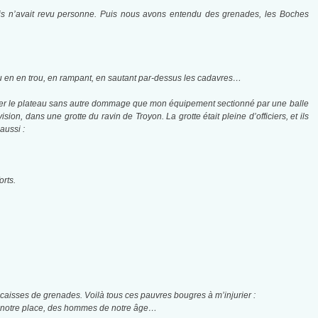
 mais n’avait revu personne. Puis nous avons entendu des grenades, les Boches
rou en en trou, en rampant, en sautant par-dessus les cadavres…
gagner le plateau sans autre dommage que mon équipement sectionné par une balle
n, dans une grotte du ravin de Troyon. La grotte était pleine d’officiers, et ils
aussi :
orts.
aisses de grenades. Voilà tous ces pauvres bougres à m’injurier :
pas notre place, des hommes de notre âge…