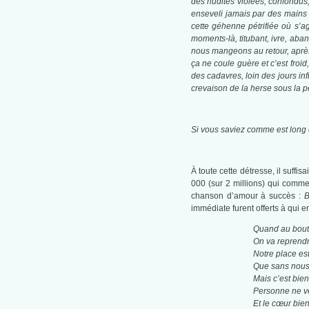
des nudités violées, confondus, 
enseveli jamais par des mains f
cette géhenne pétrifiée où s’ag
moments-là, titubant, ivre, aba
nous mangeons au retour, après
ça ne coule guère et c’est froid,
des cadavres, loin des jours in
crevaison de la herse sous la pe
Si vous saviez comme est long 
À toute cette détresse, il suffi
000 (sur 2 millions) qui comme
chanson d’amour à succès :
B
immédiate furent offerts à qui 
Quand au bout d
On va reprendr
Notre place est 
Que sans nous 
Mais c’est bien
Personne ne ve
Et le cœur bie