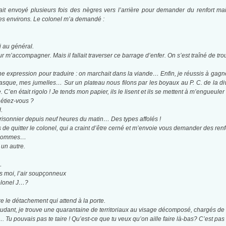
avait envoyé plusieurs fois des nègres vers l’arrière pour demander du renfort
les environs. Le colonel m’a demandé :
li au général.
 m’accompagner. Mais il fallait traverser ce barrage d’enfer. On s’est traîné de t
u’une expression pour traduire : on marchait dans la viande… Enfin, je réussis à 
sque, mes jumelles… Sur un plateau nous filons par les boyaux au P. C. de la divisio
 C’en était rigolo ! Je tends mon papier, ils le lisent et ils se mettent à m’engueuler 
étiez-vous ?
.
prisonnier depuis neuf heures du matin… Des types affolés !
de quitter le colonel, qui a craint d’être cerné et m’envoie vous demander des renf
 d’hommes…
 un autre. ­
…
s moi, l’air soupçonneux
olonel J…?­
e le détachement qui attend à la porte.
ant, je trouve une quarantaine de territoriaux au visage décomposé, chargés de c
…. Tu pouvais pas te taire ! Qu’est-ce que tu veux qu’on aille faire là-bas? C’est 