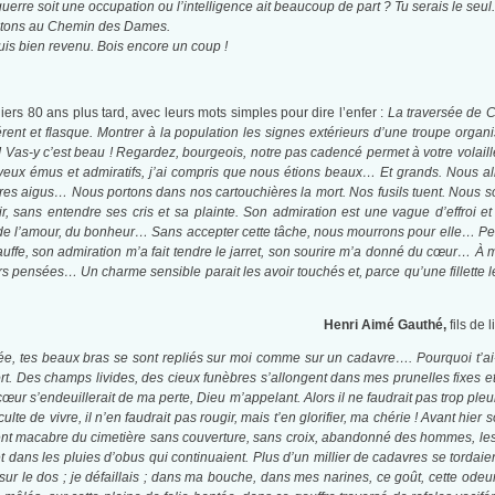
guerre soit une occupation ou l’intelligence ait beaucoup de part ? Tu serais le seul.
ntons au Chemin des Dames.
uis bien revenu. Bois encore un coup !
iers 80 ans plus tard, avec leurs mots simples pour dire l’enfer :
La traversée de Co
rent et flasque. Montrer à la population les signes extérieurs d’une troupe organ
Vas-y c’est beau ! Regardez, bourgeois, notre pas cadencé permet à votre volaille de
eux émus et admiratifs, j’ai compris que nous étions beaux… Et grands. Nous alli
vres aigus… Nous portons dans nos cartouchières la mort. Nos fusils tuent. Nous
voir, sans entendre ses cris et sa plainte. Son admiration est une vague d’effr
 l’amour, du bonheur… Sans accepter cette tâche, nous mourrons pour elle… Peut-êt
uffe, son admiration m’a fait tendre le jarret, son sourire m’a donné du cœur… 
rs pensées… Un charme sensible parait les avoir touchés et, parce qu’une fillette le
Henri Aimé Gauthé,
fils de
gitée, tes beaux bras se sont repliés sur moi comme sur un cadavre…. Pourquoi t’ai-
mort. Des champs livides, des cieux funèbres s’allongent dans mes prunelles fixes e
cœur s’endeuillerait de ma perte, Dieu m’appelant. Alors il ne faudrait pas trop pleure
te de vivre, il n’en faudrait pas rougir, mais t’en glorifier, ma chérie !
Avant hier s
ment macabre du cimetière sans couverture, sans croix, abandonné des hommes, le
t dans les pluies d’obus qui continuaient. Plus d’un millier de cadavres se tordaien
ur le dos ; je défaillais ; dans ma bouche, dans mes narines, ce goût, cette odeu