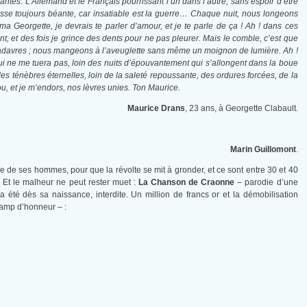
antes. L’Allemand et le Français pourrissant l’un dans l’autre, sans espoir d’être
 fosse toujours béante, car insatiable est la guerre… Chaque nuit, nous longeons
ma Georgette, je devrais te parler d’amour, et je te parle de ça ! Ah ! dans ces
t, et des fois je grince des dents pour ne pas pleurer.
Mais le comble, c’est que
 cadavres ; nous mangeons à l’aveuglette sans même un moignon de lumière. Ah !
qui ne me tuera pas, loin des nuits d’épouvantement qui s’allongent dans la boue
es ténèbres éternelles, loin de la saleté repoussante, des ordures forcées, de la
u, et je m’endors, nos lèvres unies.
Ton Maurice.
Maurice Drans
, 23 ans, à Georgette Clabault.
Marin Guillomont
.
a vie de ses hommes, pour que la révolte se mit à gronder, et ce sont entre 30 et 40
. Et le malheur ne peut rester muet :
La Chanson de Craonne
– parodie d’une
été dès sa naissance, interdite. Un million de francs or et la démobilisation
hamp d’honneur – :