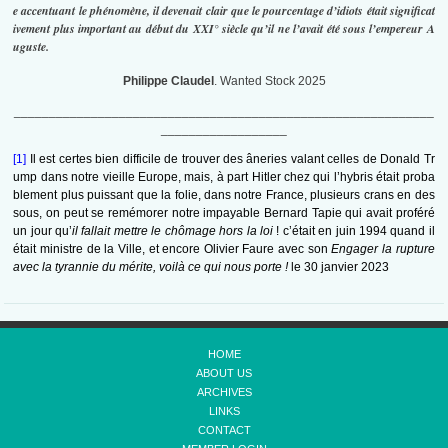
e accentuant le phénomène, il devenait clair que le pourcentage d’idiots était significat
ivement plus important au début du XXI° siècle qu’il ne l’avait été sous l’empereur A
uguste.
Philippe Claudel
. Wanted Stock 2025
____________________________________________________________
__________________
[1]
Il est certes bien difficile de trouver des âneries valant celles de Donald Tr
ump dans notre vieille Europe, mais, à part Hitler chez qui l’hybris était proba
blement plus puissant que la folie, dans notre France, plusieurs crans en des
sous, on peut se remémorer notre impayable Bernard Tapie qui avait proféré
un jour qu’
il fallait mettre le chômage hors la loi
! c’était en juin 1994 quand il
était ministre de la Ville, et encore Olivier Faure avec son
Engager la rupture
avec la tyrannie du mérite, voilà ce qui nous porte !
le 30 janvier 2023
HOME
ABOUT US
ARCHIVES
LINKS
CONTACT