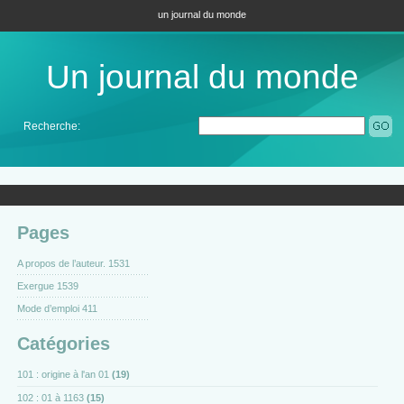
un journal du monde
Un journal du monde
Recherche:
Pages
A propos de l’auteur. 1531
Exergue 1539
Mode d’emploi 411
Catégories
101 : origine à l'an 01
(19)
102 : 01 à 1163
(15)