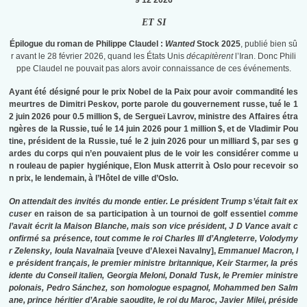
9 12 2026
ET SI
Épilogue du roman de Philippe Claudel :
Wanted
Stock 2025
, publié bien sû
r avant le 28 février 2026, quand les États Unis
décapitèrent
l’Iran. Donc Phili
ppe Claudel ne pouvait pas alors avoir connaissance de ces événements.
Ayant été désigné pour le prix Nobel de la Paix pour avoir commandité les
meurtres de Dimitri Peskov, porte parole du gouvernement russe, tué le 1
2 juin 2026 pour 0.5 million $, de Sergueï Lavrov, ministre des Affaires étra
ngères de la Russie, tué le 14 juin 2026 pour 1 million $, et de Vladimir Pou
tine, président de la Russie, tué le 2 juin 2026 pour un milliard $, par ses g
ardes du corps qui n’en pouvaient plus de le voir les considérer comme u
n rouleau de papier hygiénique, Elon Musk atterrit à Oslo pour recevoir so
n prix, le lendemain, à l’Hôtel de ville d’Oslo.
On attendait des invités du monde entier. Le président Trump s’était fait ex
cuser
en raison de sa participation à un tournoi de golf essentiel
comme
l’avait écrit la Maison Blanche, mais son vice président, J D Vance avait c
onfirmé sa présence, tout comme le roi Charles III d’Angleterre, Volodymy
r Zelensky, Ioula Navalnaïa
[veuve d’Alexei Navalny],
Emmanuel Macron, l
e président français, le premier ministre britannique, Keir Starmer, la prés
idente du Conseil italien, Georgia Meloni, Donald Tusk, le Premier ministre
polonais, Pedro Sánchez, son homologue espagnol, Mohammed ben Salm
ane, prince héritier d’Arabie saoudite, le roi du Maroc, Javier Milei, préside