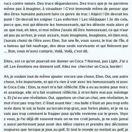
rucs contre nature. Des trucs dégueulasses. Des trucs que je ne parviens
même pas à imaginer, à visualiser ! C’est immonde même de penser que
des êtres humains puissent faire ce genre de truc ! Abject ! On devrait les
punir ! On devrait les soigner ! Les enfermer ! Les rééduquer ! Je dis cela,
parce que, moi qui déteste les homosexuels, qui les déteste mais alors pl
us que tout, eh bien, si moi même j’avais dû être homosexuel, ce qui n’aur
ait pas pu arriver, je vous assure, mais imaginons, imaginons, eh bien moi,
j’aurais choisi de l’être avec Elon. Sur une île, vous savez, le truc de l’île, d
u bateau qui fait naufrage, des deux seuls survivants et qui finissent par
… Bon, vous m’avez compris. Voilà. Voilà, c’est dit.
Dites, est ce qu’on pourrait me donner un Coca ? Normal, pas Light. J’ai s
oif. Les émotions me donnent soif. Allez me chercher un Coca, bordel !
Ah, je voulais tout de même ajouter encore une chose, Elon. Oui, une autre
chose, très importante, et qui n’a rien à voir avec les homosexuels ni avec
le Coca Cola : Elon, ta mort m’a fait réfléchir. Elle a eu au moins pour moi c
et avantage. elle m’a fait vraiment réfléchir, à m’en faire mal aux méninge
s. Et j’ai eu une révélation. Oui, appelons un chat un chat, une révélation, le
mot n’est pas trop fort. C’était avant hier : ma balle s’était un peu trop enfo
ncée dans le sol, la faute au terrain trop gras, aux fortes pluies, et je ne sa
vais pas trop comment la frapper pour qu’elle revienne sur le green. Voye
z vous, je l’ai déjà dit souvent mais on ne me croit jamais, je ne suis jamai
s aussi performant pour avoir des idées claires et prendre des décisions
majeures que lorsque je joue au golf. Si tout le monde se mettait au golf, je