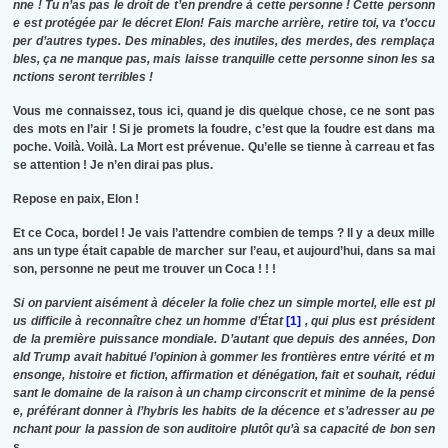
nne ! Tu n’as pas le droit de t’en prendre à cette personne ! Cette personn
e est protégée par le décret Elon! Fais marche arrière, retire toi, va t’occu
per d’autres types. Des minables, des inutiles, des merdes, des remplaça
bles, ça ne manque pas, mais laisse tranquille cette personne sinon les sa
nctions seront terribles !
Vous me connaissez, tous ici, quand je dis quelque chose, ce ne sont pas
des mots en l’air ! Si je promets la foudre, c’est que la foudre est dans ma
poche. Voilà. Voilà. La Mort est prévenue. Qu’elle se tienne à carreau et fas
se attention ! Je n’en dirai pas plus.
Repose en paix, Elon !
Et ce Coca, bordel ! Je vais l’attendre combien de temps ? Il y a deux mille
ans un type était capable de marcher sur l’eau, et aujourd’hui, dans sa mai
son, personne ne peut me trouver un Coca ! ! !
Si on parvient aisément à déceler la folie chez un simple mortel, elle est pl
us difficile à reconnaître chez un homme d’État
[1]
, qui plus est président
de la première puissance mondiale. D’autant que depuis des années, Don
ald Trump avait habitué l’opinion à gommer les frontières entre vérité et m
ensonge, histoire et fiction, affirmation et dénégation, fait et souhait, rédui
sant le domaine de la raison à un champ circonscrit et minime de la pensé
e, préférant donner à l’hybris les habits de la décence et s’adresser au pe
nchant pour la passion de son auditoire plutôt qu’à sa capacité de bon sen
s.