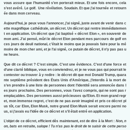
vous assure que l’humanité s’en porterait mieux. Et une fois encore, cela
s’est avéré. Le golf. Une révélation. Soudain. Et que j’ai tournée et retourn
ée dans mon cerveau.
Aujourd’hui, je peux vous l’annoncer, j’ai signé, juste avant de venir dans c
ette magnifique cathédrale, un décret. Un décret qui rentre immédiatemen
t en application. Un décret que j’ai baptisé « décret Elon », en souvenir de
mon ami. J’ai pensé, mûri le décret Elon pendant mes parcours de golf en
ces jours de deuil national, c’était le moins que je pouvais faire pour la mé
moire de mon cher ami, et je l’ai signé, ce putain de décret, il n’y pas pas u
ne heure.
Que dit ce décret ? C’est simple. C’est une évidence. C’est d’une force et
d’une clarté biblique, vous en conviendrez, et je ne vous pas qui pourrait le
contester ou trouver à y redire : le décret dit que moi Donald Trump, quara
nte septième président des États Unis d’Amérique, j’interdis à la mort de
s’en prendre à une liste de personnes dont l’identité sera annoncée dans l
es jours prochains. Des personnes, vous l’avez compris, qui ne sont pas r
emplaçables. Des personnes aussi précieuses qu’Elon. Et mon grand regr
et, mon immense regret, c’est de ne pas avoir imaginé et pris ce décret pl
us tôt, car Elon, Elon Musk, notre grand Elon Musk serait encore parmi no
us, si j’avais eu l’idée de ce décret et s’il était entré en application.
L’objet de ce décret, efficient dès maintenant, est de dire à la Mort :
Non, n
on, bats en retraite, salope ! Tu n’as pas le droit de te saisir de cette perso