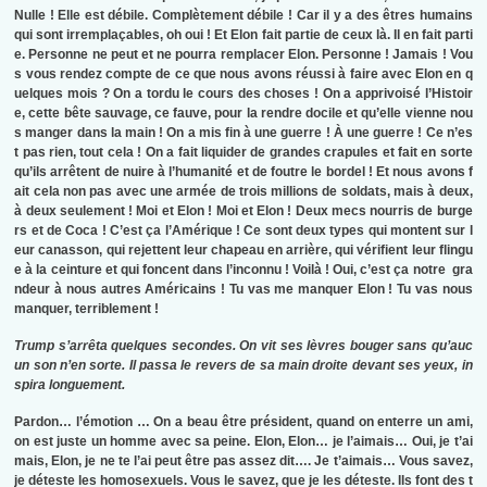
Nulle ! Elle est débile. Complètement débile ! Car il y a des êtres humains
qui sont irremplaçables, oh oui ! Et Elon fait partie de ceux là. Il en fait parti
e. Personne ne peut et ne pourra remplacer Elon. Personne ! Jamais ! Vou
s vous rendez compte de ce que nous avons réussi à faire avec Elon en q
uelques mois ? On a tordu le cours des choses ! On a apprivoisé l’Histoir
e, cette bête sauvage, ce fauve, pour la rendre docile et qu’elle vienne nou
s manger dans la main ! On a mis fin à une guerre ! À une guerre ! Ce n’es
t pas rien, tout cela ! On a fait liquider de grandes crapules et fait en sorte
qu’ils arrêtent de nuire à l’humanité et de foutre le bordel ! Et nous avons f
ait cela non pas avec une armée de trois millions de soldats, mais à deux,
à deux seulement ! Moi et Elon ! Moi et Elon ! Deux mecs nourris de burge
rs et de Coca ! C’est ça l’Amérique ! Ce sont deux types qui montent sur l
eur canasson, qui rejettent leur chapeau en arrière, qui vérifient leur flingu
e à la ceinture et qui foncent dans l’inconnu ! Voilà ! Oui, c’est ça notre gra
ndeur à nous autres Américains ! Tu vas me manquer Elon ! Tu vas nous
manquer, terriblement !
Trump s’arrêta quelques secondes. On vit ses lèvres bouger sans qu’auc
un son n’en sorte. Il passa le revers de sa main droite devant ses yeux, in
spira longuement.
Pardon… l’émotion … On a beau être président, quand on enterre un ami,
on est juste un homme avec sa peine. Elon, Elon… je l’aimais… Oui, je t’ai
mais, Elon, je ne te l’ai peut être pas assez dit…. Je t’aimais… Vous savez,
je déteste les homosexuels. Vous le savez, que je les déteste. Ils font des t