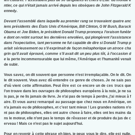
ntier, ce qui n’était jamais arrivé depuis les obsèques de John Fitzgerald K
ennedy.
Devant l’assemblé dans laquelle au premier rang se trouvaient quatre anc
iens présidents des États Unis d’Amérique, Bill Clinton, G W Bush, Barack
Obama et Joe Biden, le président Donald Trump prononça l’oraison funèbr
e dont on retint surtout les dernières envolées, qui plongèrent l’assistance
dans l’expectative, tant personne ne fut capable de dire si Donald Trump p
arlait sérieusement ou s’il exprimait de façon métaphorique un atroce cha
grin qu’il avait éprouvé, comme s’il avait dit un peu plus tôt, à l’occasion d
e
la perte incommensurable que lui même, l’Amérique et l’humanité venait
de subir
.
Vous savez, on dit souvent que personne n’est irremplaçable. On le dit. On
le dit souvent. Vous avez dû entendre ce genre de choses. Je ne sais pas
d’où vient cette affirmation. Peut être est ce encore un de ces trucs que
l’on trouve dans les ouvrages de philosophes européens à la noix, je ne sa
is pas, je ne lis jamais de livre. Je n’ai pas de temps à perdre, j’ai mieux à f
aire. Et vous aurez remarqué au passage que chez nous en Amérique, on
n’a jamais eu de philosophes, et c’est tant mieux ! Les grandes nations n’o
nt pas de philosophes, elles ont autre chose à faire, elles ont les mains da
ns le moteur, elle n’ont pas le temps de rêvasser et de produire du jus de c
erveau ! Mais ce n’est pas le sujet aujourd’hui.
Pour en revenir à cette phrase eh bien, je peux vous le dire, elle est nulle.