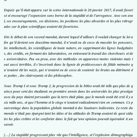
Depuis qu’il était apparu sur la scène internationale le 20 janvier 2017, il avait favori
sé et encouragé l’expansion sans borne de la stupidité et de l’arrogance. Avec son ava
l, ses encouragements, ses décisions, les positions les plus absurdes et les plus rétrogr
ades sur le plan scientifique avaient été favorisées.
Dès le début de son second mandat, durant lequel d’ailleurs il voulait changer la loi a
fin qu’il devient son deuxième mandat, il n’avait eu de cesse de museler les penseurs,
les intellectuels, les scientifiques de toute nature, en supprimant des lignes budgétaire
s, des crédits, en fermant des laboratoires, en entravant le travail des chercheurs et de
s universitaires. Peu ou prou, avec des méthodes en apparence moins violentes mais t
out aussi terribles, il s’inscrivait dans la lignée de prédécesseurs de fétide mémoire q
u’avaient été les nazis, qui n’avaient eu de cesse de soutenir les brutes au détriment d
es poètes , des clairvoyants et des philosophes.
Sous Trump I et sous Trump 2, la progression de la bêtise avait été telle que plus de q
uinze pour cent des étudiants en première année dans les universités les plus prestigie
uses du pays étaient persuadés que la terre était plate, que le monde avait été créé il y a
six mille ans, et que l’homme et le singe n’avaient radicalement rien en commun. Ce p
ourcentage dans la population globale montait à des hauteurs indécentes. Le reste du
monde n’était pas épargné tant les idées et les attitudes de Trump avaient de quoi sédu
ire les plus crétins et les conforter dans le fait qu’une opinion pouvait équivaloir à un
savoir.
[…] La stupidité progressant plus vite que l’intelligence, et l’explosion démographiqu