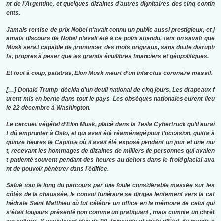
nt de l’Argentine, et quelques dizaines d’autres dignitaires des cinq contin
ents.
Jamais remise de prix Nobel n’avait connu un public aussi prestigieux, et j
amais discours de Nobel n’avait été à ce point attendu, tant on savait que
Musk serait capable de prononcer des mots originaux, sans doute disrupti
fs, propres à peser que les grands équilibres financiers et géopolitiques.
Et tout à coup, patatras, Elon Musk meurt d’un infarctus coronaire massif.
[…] Donald Trump décida d’un deuil national de cinq jours. Les drapeaux f
urent mis en berne dans tout le pays. Les obsèques nationales eurent lieu
le 22 décembre à Washington.
Le cercueil végétal d’Elon Musk, placé dans la Tesla Cybertruck qu’il aurai
t dû emprunter à Oslo, et qui avait été réaménagé pour l’occasion, quitta à
quinze heures le Capitole où il avait été exposé pendant un jour et une nui
t, recevant les hommages de dizaines de milliers de personnes qui avaien
t patienté souvent pendant des heures au dehors dans le froid glacial ava
nt de pouvoir pénétrer dans l’édifice.
Salué tout le long du parcours par une foule considérable massée sur les
côtés de la chaussée, le convoi funéraire se dirigea lentement vers la cat
hédrale Saint Matthieu où fut célébré un office en la mémoire de celui qui
s’était toujours présenté non comme un pratiquant , mais comme un
chrét
ien culturel
. Y assistaient plus de 90 dirigeants et chefs d’État du monde e