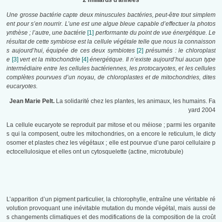
2 milliards d’années
Une grosse bactérie capte deux minuscules bactéries, peut-être tout simplem
ent pour s’en nourrir. L’une est une algue bleue capable d’effectuer la photos
ynthèse ; l’autre, une bactérie
[1]
performante du point de vue énergétique. Le
résultat de cette symbiose est la cellule végétale telle que nous la connaisson
s aujourd’hui, équipée de ces deux symbiotes
[2]
présumés : le chloroplast
e
[3]
vert et la mitochondrie
[4]
énergétique. Il n’existe aujourd’hui aucun type
intermédiaire entre les cellules bactériennes, les protocaryotes, et les cellules
complètes pourvues d’un noyau, de chloroplastes et de mitochondries, dites
eucaryotes.
Jean Marie Pelt.
La solidarité chez les plantes, les animaux, les humains. Fa
yard 2004
La cellule eucaryote se reproduit par mitose et ou méiose ; parmi les organite
s qui la composent, outre les mitochondries, on a encore le reticulum, le dicty
osomer et plastes chez les végétaux ; elle est pourvue d’une paroi cellulaire p
ectocellulosique et elles ont un cytosquelette (actine, microtubule)
L’apparition d’un pigment particulier, la chlorophylle, entraîne une véritable ré
volution provoquant une inévitable mutation du monde végétal, mais aussi de
s changements climatiques et des modifications de la composition de la croût