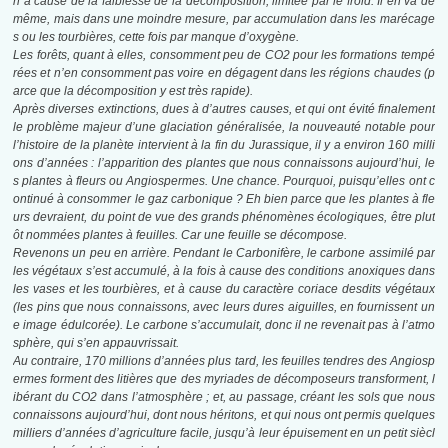
n à cause de la faiblesse de la
décomposition, limitée par le froid. Il en va de
même, mais dans une moindre mesure,
par accumulation dans les marécage
s ou les tourbières, cette fois par manque d’oxygène.
Les forêts, quant à elles, consomment peu de CO2 pour les formations tempé
rées
et n’en consomment pas voire en dégagent dans les régions chaudes (p
arce que
la décomposition y est très rapide).
Après diverses extinctions, dues à d’autres causes, et qui ont évité finalement
le problème
majeur d’une glaciation généralisée, la nouveauté notable pour
l’histoire de la planète
intervient à la fin du Jurassique, il y a environ 160 milli
ons d’années : l’apparition des
plantes que nous connaissons aujourd’hui, le
s plantes à fleurs ou Angiospermes. Une
chance. Pourquoi, puisqu’elles ont c
ontinué à consommer le gaz carbonique ? Eh bien
parce que les plantes à fle
urs devraient, du point de vue des grands phénomènes écologiques, être plut
ôt nommées plantes à feuilles. Car une feuille se décompose.
Revenons un peu en arrière. Pendant le Carbonifère, le carbone assimilé par
les végétaux
s’est accumulé, à la fois à cause des conditions anoxiques dans
les vases et les tourbières,
et à cause du caractère coriace desdits végétaux
(les pins que nous connaissons, avec
leurs dures aiguilles, en fournissent un
e image édulcorée). Le carbone s’accumulait, donc
il ne revenait pas à l’atmo
sphère, qui s’en appauvrissait.
Au contraire, 170 millions d’années plus tard, les feuilles tendres des Angiosp
ermes forment des litières que des myriades de décomposeurs transforment, l
ibérant du CO2 dans l’atmosphère ; et, au passage, créant les sols que nous
connaissons aujourd’hui, dont nous héritons, et qui nous ont permis quelques
milliers d’années d’agriculture facile, jusqu’à leur épuisement en un petit siècl