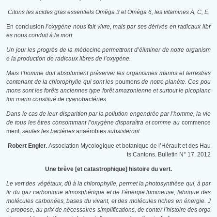
Citons les acides gras essentiels Oméga 3 et Oméga 6, les vitamines A, C, E.
En conclusion
l’oxygène nous fait vivre, mais par ses dérivés en radicaux libr
es nous conduit à la mort.
Un jour les progrès de la médecine permettront d’éliminer de notre organism
e la production de radicaux libres de l’oxygène.
Mais l’homme doit absolument préserver les organismes marins et terrestres
contenant de la chlorophylle qui sont les
poumons
de notre planète.
Ces pou
mons sont les forêts anciennes type forêt amazonienne et surtout le picoplanc
ton marin constitué de cyanobactéries.
Dans le cas de leur disparition par la pollution engendrée par l’homme, la vie
de tous les êtres consommant l’oxygène disparaîtra et comme au
commence
ment
, seules les bactéries
anaérobies
subsisteront.
Robert Engler.
Association Mycologique et botanique de l’Hérault et des Hau
ts Cantons. Bulletin N° 17. 2012
Une brève [et catastrophique] histoire du vert.
Le vert des végétaux, dû à la chlorophylle, permet la photosynthèse qui, à par
tir du gaz
carbonique atmosphérique et de l’énergie lumineuse, fabrique des
molécules carbonées,
bases du vivant, et des molécules riches en énergie. J
e propose, au prix de nécessaires
simplifications, de conter l’histoire des orga