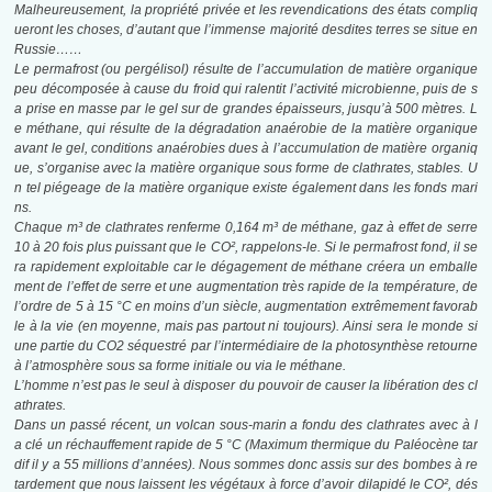
Malheureusement, la propriété privée et les revendications des états compliq
ueront les
choses, d’autant que l’immense majorité desdites terres se situe en
Russie……
Le permafrost (ou pergélisol) résulte de l’accumulation de matière organique
peu
décomposée à cause du froid qui ralentit l’activité microbienne, puis de s
a prise en
masse par le gel sur de grandes épaisseurs, jusqu’à 500 mètres. L
e méthane, qui
résulte de la dégradation anaérobie de la matière organique
avant le gel, conditions
anaérobies dues à l’accumulation de matière organiq
ue, s’organise avec la matière
organique sous forme de clathrates, stables. U
n tel piégeage de la matière organique
existe également dans les fonds mari
ns.
Chaque m³ de clathrates renferme 0,164 m³ de méthane
, gaz à effet de serre
10 à 20
fois plus puissant que le CO², rappelons-le. Si le permafrost fond, il se
ra rapidement
exploitable car le dégagement de méthane créera un emballe
ment de l’effet de serre
et une augmentation très rapide de la température, de
l’ordre de 5 à 15 °C en moins
d’un siècle, augmentation extrêmement favorab
le à la vie (en moyenne, mais pas partout ni toujours). Ainsi sera le monde si
une partie du CO2 séquestré par l’intermédiaire de la photosynthèse retourne
à l’atmosphère sous sa forme initiale ou via le méthane.
L’homme n’est pas le seul à disposer du pouvoir de causer la libération des cl
athrates.
Dans un passé récent, un volcan sous-marin a fondu des clathrates avec à l
a
clé un réchauffement rapide de 5 °C (Maximum thermique du Paléocène tar
dif il y a
55 millions d’années). Nous sommes donc assis sur des bombes à re
tardement que
nous laissent les végétaux à force d’avoir dilapidé le CO², dés