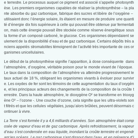
e terrestre. Le processus auquel ce pigment est associé s’appelle photosynth
èse. Les premiers organismes capables de réaliser la photosynthèse – la pla
nte absorbe du gaz carbonique, fabrique des sucres et libère de l’oxygène –
utilisaient donc l’énergie solaire, ils étaient en mesure de produire une quanti
té d’énergie dix fois supérieure à celle qui pouvait être obtenue par fermentati
on, mais cette énergie pouvait être stockée comme réserve énergétique sous
la forme d’un composé carboné, le glucose. Ces organismes dépendaient se
ulement de la disponibilité d’eau et de gaz carbonique. Certains dépôts très a
nciens appelés stromatolites témoignent de l’activité très importante de ces or
ganismes unicellulaires.
Le début de la photosynthèse signifie l’apparition, à dose conséquente dans
l’atmosphère, d’oxygène, véritable poison pour le monde vivant de l’époque.
Le taux dans la composition de l’atmosphère va atteindre progressivement le
taux actuel de 18 %, obligeant les organismes vivants à évoluer pour survivr
e. Les oxydes de fer sont les témoins de cette augmentation du taux d’oxygèn
e, et les principaux acteurs des changements de la composition de la croûte t
errestre. Dans la haute atmosphère, le dioxygène O² se transforme en trioxyg
ène O³ – l’ozone -. Une couche d’ozone, cela signifie que les ultra-violets son
t filtrés et que les cellules végétales, jusqu’alors brûlées, peuvent désormais c
ontinuer à vivre.
La Terre
s’est formée il y a 4,6 milliards d’années. Son atmosphère était comp
osée de vapeur d’eau et de gaz carbonique. Après refroidissement, la vapeur
d’eau s’est condensée en eau liquide, inondant la croûte terrestre et engendr
ant les océans. Le gaz carbonique s’est dissout dans l’eau, et en présence d’i