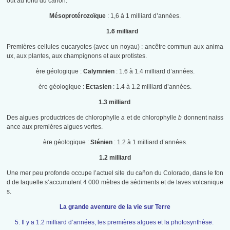
out au fond du cañon.
Mésoprotérozoïque
: 1,6 à 1 milliard d’années.
1.6 milliard
Premières cellules eucaryotes (avec un noyau) : ancêtre commun aux anima
ux, aux plantes, aux champignons et aux protistes.
ère géologique :
Calymnien
: 1.6 à 1.4 milliard d’années.
ère géologique :
Ectasien
: 1.4 à 1.2 milliard d’années.
1.3 milliard
Des algues productrices de chlorophylle
a
et de chlorophylle
b
donnent naiss
ance aux premières algues vertes.
ère géologique :
Sténien
: 1.2 à 1 milliard d’années.
1.2 milliard
Une mer peu profonde occupe l’actuel site du cañon du Colorado, dans le fon
d de laquelle s’accumulent 4 000 mètres de sédiments et de laves volcanique
s.
La grande aventure de la vie sur Terre
5. Il y a 1.2 milliard d’années, les premières algues et la photosynthèse.