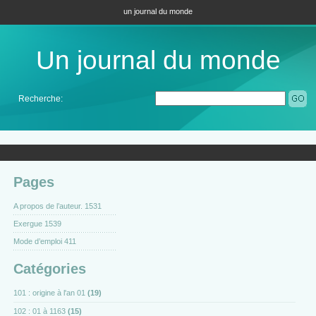
un journal du monde
Un journal du monde
Recherche:
Pages
A propos de l’auteur. 1531
Exergue 1539
Mode d’emploi 411
Catégories
101 : origine à l'an 01
(19)
102 : 01 à 1163
(15)