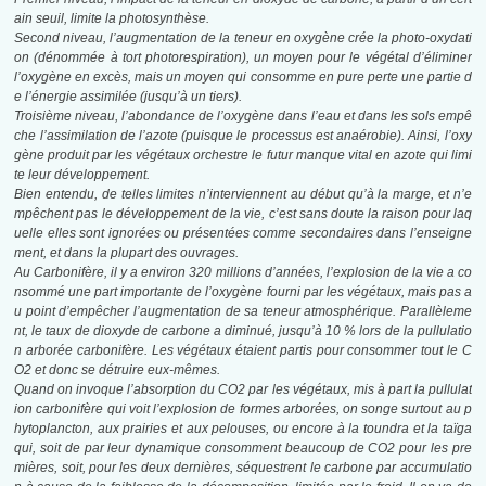
ain seuil,
limite la photosynthèse.
Second niveau, l’augmentation de la teneur en oxygène crée la photo-oxydati
on (dénommée à tort photorespiration), un moyen pour le végétal d’éliminer
l’oxygène en excès, mais un moyen qui consomme en pure perte une partie d
e l’énergie assimilée (jusqu’à un tiers).
Troisième niveau, l’abondance de l’oxygène dans l’eau et dans les sols empê
che l’assimilation de l’azote (puisque le processus est anaérobie). Ainsi, l’oxy
gène produit par les végétaux orchestre le futur manque vital en azote qui limi
te leur développement.
Bien entendu, de telles limites n’interviennent au début qu’à la marge, et n’e
mpêchent pas le développement de la vie, c’est sans doute la raison pour laq
uelle elles sont ignorées ou présentées comme secondaires dans l’enseigne
ment, et dans la plupart des ouvrages.
Au Carbonifère, il y a environ 320 millions d’années, l’explosion de la vie a co
nsommé
une part importante de l’oxygène fourni par les végétaux, mais pas a
u point d’empêcher
l’augmentation de sa teneur atmosphérique. Parallèleme
nt, le taux de dioxyde de carbone a diminué, jusqu’à 10 % lors de la pullulatio
n arborée carbonifère. Les végétaux étaient partis pour consommer tout le C
O2 et donc se détruire eux-mêmes.
Quand on invoque l’absorption du CO2 par les végétaux, mis à part la pullulat
ion carbonifère qui voit l’explosion de formes arborées, on songe surtout au p
hytoplancton,
aux prairies et aux pelouses, ou encore à la toundra et la taïga
qui, soit de par leur
dynamique consomment beaucoup de CO2 pour les pre
mières, soit, pour les deux
dernières, séquestrent le carbone par accumulatio