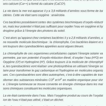
ons calcium (Ca++) a formé du calcaire (CaCO³
).
La vie dans la mer est apparue il y a 3,8 milliards d’années sous forme de ba
ctéries. Cette vie était sans oxygène :
anaérobie.
Ces bactéries possédaient certes des systèmes biochimiques d’oxydo-réducti
on, mais leur potentiel n’était pas suffisant pour oxyder l’eau en oxygène et hy
drogène grâce à l’énergie des photons du soleil.
C’est alors qu’apparut chez certaines bactéries il y a 2,8 milliards d’années, u
ne nouvelle molécule biochimique : la
chlorophylle.
Ces bactéries étaient et s
ont toujours des
cyanobactéries
appelées aussi algues bleues.
La chlorophylle de ces organismes unicellulaires captant l’énergie solaire va
permettre, par son pote
ntiel d’oxydo-réduction élevé,
d’oxyder
l’eau (H²O
) en
Oxygène (O²
) et Hydrogène (H²
). Grâce toujours à la molécule de chlorophyll
e, les cyanobactéries vont réaliser une
photosynthèse
en utilisant l’énergie so
laire pour transformer le gaz carbonique et l’hydrogène en molécules organiq
ues. Ces cyanobactéries sont dites autotrophes, c’est-à-dire capables de tran
2
2
sformer des substances minérales CO
et H
en matière organique pour vivr
e. L’énergie lumineuse se trouve convertie en énergie chimique dans les
m
ai
sons chimiques constituant les molécules organiques.
La vie était cantonnée dans l’eau. Mais l’oxygène produit au cours de l’oxydat
ion de l’eau n’était pas utilisé, c’était un déchet.