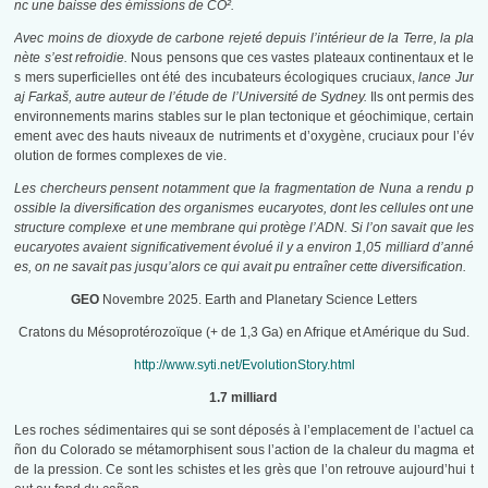
nc une baisse des émissions de CO².
Avec moins de dioxyde de carbone rejeté depuis l’intérieur de la Terre, la pla
nète s’est refroidie.
Nous pensons que ces vastes plateaux continentaux et le
s mers superficielles ont été des incubateurs écologiques cruciaux,
lance Jur
aj Farkaš, autre auteur de l’étude de l’Université de Sydney.
Ils ont permis des
environnements marins stables sur le plan tectonique et géochimique, certain
ement avec des hauts niveaux de nutriments et d’oxygène, cruciaux pour l’év
olution de formes complexes de vie.
Les chercheurs pensent notamment que la fragmentation de Nuna a rendu p
ossible la diversification des organismes eucaryotes, dont les cellules ont une
structure complexe et une membrane qui protège l’ADN. Si l’on savait que les
eucaryotes avaient significativement évolué il y a environ 1,05 milliard d’anné
es, on ne savait pas jusqu’alors ce qui avait pu entraîner cette diversification.
GEO
Novembre 2025. Earth and Planetary Science Letters
Cratons du Mésoprotérozoïque (+ de 1,3 Ga) en Afrique et Amérique du Sud.
http://www.syti.net/EvolutionStory.html
1.7 milliard
Les roches sédimentaires qui se sont déposés à l’emplacement de l’actuel ca
ñon du Colorado se métamorphisent sous l’action de la chaleur du magma et
de la pression. Ce sont les schistes et les grès que l’on retrouve aujourd’hui t