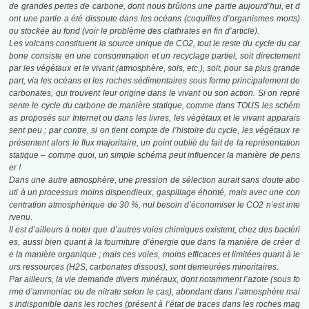
de grandes pertes de carbone, dont nous brûlons une partie aujourd’hui, et d
ont une partie a été dissoute dans les océans (coquilles d’organismes morts)
ou stockée au fond (voir le problème des clathrates en fin d’article).
Les volcans constituent la source unique de CO2, tout le reste du cycle du car
bone
consiste en une consommation et un recyclage partiel, soit directement
par les végétaux
et le vivant (atmosphère, sols, etc.), soit, pour sa plus grande
part, via les océans
et les roches sédimentaires sous forme principalement de
carbonates, qui trouvent
leur origine dans le vivant ou son action. Si on repré
sente le cycle du carbone de
manière statique, comme dans TOUS les schém
as proposés sur Internet ou dans les
livres, les végétaux et le vivant apparais
sent peu ; par contre, si on tient compte de
l’histoire du cycle, les végétaux re
présentent alors le flux majoritaire, un point oublié
du fait de la représentation
statique – comme quoi, un simple schéma peut influencer
la manière de pens
er !
Dans une autre atmosphère, une pression de sélection aurait sans doute abo
uti à un processus moins dispendieux, gaspillage éhonté, mais avec une con
centration atmosphérique de 30 %, nul besoin d’économiser le CO2 n’est inte
rvenu.
Il est d’ailleurs à noter que d’autres voies chimiques existent, chez des bactéri
es, aussi
bien quant à la fourniture d’énergie que dans la manière de créer d
e la manière organique ; mais ces voies, moins efficaces et limitées quant à le
urs ressources (H2S, carbonates dissous), sont demeurées minoritaires.
Par ailleurs, la vie demande divers minéraux, dont notamment l’azote (sous fo
rme d’ammoniac ou de nitrate selon le cas), abondant dans l’atmosphère mai
s indisponible dans les roches (présent à l’état de traces dans les roches mag