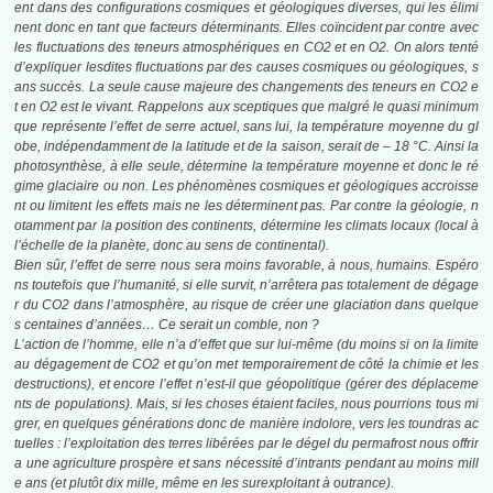
ent dans des configurations cosmiques et géologiques diverses, qui les élimi
nent donc en tant que facteurs déterminants. Elles coïncident par contre avec
les fluctuations des teneurs
atmosphériques en CO2 et en O2. On alors tenté
d’expliquer lesdites fluctuations par
des causes cosmiques ou géologiques, s
ans succès. La seule cause majeure des changements des teneurs en CO2 e
t en O2 est le vivant. Rappelons aux sceptiques que
malgré le quasi minimum
que représente l’effet de serre actuel, sans lui, la température
moyenne du gl
obe, indépendamment de la latitude et de la saison, serait de – 18 °
C. Ainsi la
photosynthèse, à elle seule, détermine la température moyenne et donc le
ré
gime glaciaire ou non. Les phénomènes cosmiques et géologiques accroisse
nt ou
limitent les effets mais ne les déterminent pas. Par contre la géologie, n
otamment par
la position des continents, détermine les climats locaux (local à
l’échelle de la planète,
donc au sens de continental).
Bien sûr, l’effet de serre nous sera moins favorable, à nous, humains. Espéro
ns toutefois
que l’humanité, si elle survit, n’arrêtera pas totalement de dégage
r du CO2 dans l’atmosphère, au risque de créer une glaciation dans quelque
s centaines d’années… Ce serait un comble, non ?
L’action de l’homme, elle n’a d’effet que sur lui-même (du moins si on la limite
au dégagement de CO2 et qu’on met temporairement de côté la chimie et les
destructions), et encore l’effet n’est-il que géopolitique (gérer des déplaceme
nts de populations). Mais, si les choses étaient faciles, nous pourrions tous mi
grer, en quelques générations donc de
manière indolore, vers les toundras ac
tuelles : l’exploitation des terres libérées par le
dégel du permafrost nous offrir
a une agriculture prospère et sans nécessité d’intrants
pendant au moins mill
e ans (et plutôt dix mille, même en les surexploitant à outrance).