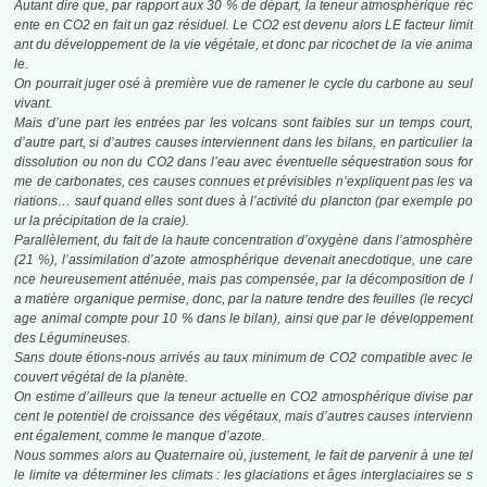
Autant dire que, par rapport aux 30 % de départ, la teneur atmosphérique réc
ente en CO2 en fait un gaz résiduel. Le CO2 est devenu alors LE facteur limit
ant du développement
de la vie végétale, et donc par ricochet de la vie anima
le.
On pourrait juger osé à première vue de ramener le cycle du carbone au seul
vivant.
Mais d’une part les entrées par les volcans sont faibles sur un temps court,
d’autre
part, si d’autres causes interviennent dans les bilans, en particulier la
dissolution ou
non du CO2 dans l’eau avec éventuelle séquestration sous for
me de carbonates, ces
causes connues et prévisibles n’expliquent pas les va
riations… sauf quand elles sont
dues à l’activité du plancton (par exemple po
ur la précipitation de la craie).
Parallèlement, du fait de la haute concentration d’oxygène dans l’atmosphère
(21 %), l’assimilation d’azote atmosphérique devenait anecdotique, une care
nce heureusement atténuée, mais pas compensée, par la décomposition de l
a matière organique permise, donc, par la nature tendre des feuilles (le recycl
age animal compte pour 10 % dans le bilan), ainsi que par le développement
des Légumineuses.
Sans doute étions-nous arrivés au taux minimum de CO2 compatible avec le
couvert
végétal de la planète.
On estime d’ailleurs que la teneur actuelle en CO2 atmosphérique divise par
cent le
potentiel de croissance des végétaux, mais d’autres causes intervienn
ent également,
comme le manque d’azote.
Nous sommes alors au Quaternaire où, justement, le fait de parvenir à une tel
le limite va déterminer les climats : les glaciations et âges interglaciaires se s