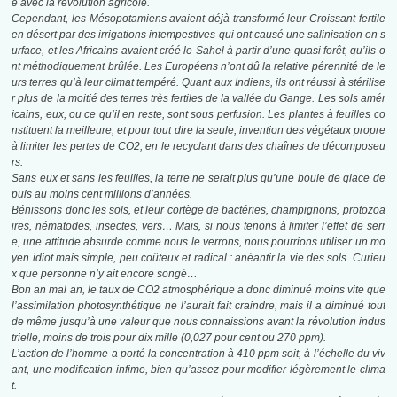
e avec la révolution agricole.
Cependant, les Mésopotamiens avaient déjà transformé leur Croissant fertile
en désert
par des irrigations intempestives qui ont causé une salinisation en s
urface, et les
Africains avaient créé le Sahel à partir d’une quasi forêt, qu’ils o
nt méthodiquement
brûlée. Les Européens n’ont dû la relative pérennité de le
urs terres qu’à leur climat
tempéré. Quant aux Indiens, ils ont réussi à stérilise
r plus de la moitié des terres très
fertiles de la vallée du Gange. Les sols amér
icains, eux, ou ce qu’il en reste, sont sous
perfusion. Les plantes à feuilles co
nstituent la meilleure, et pour tout dire la seule, invention des végétaux propre
à limiter les pertes de CO2, en le recyclant dans des chaînes de décomposeu
rs.
Sans eux et sans les feuilles, la terre ne serait plus qu’une boule de glace de
puis
au moins cent millions d’années.
Bénissons donc les sols, et leur cortège de bactéries, champignons, protozoa
ires,
nématodes, insectes, vers… Mais, si nous tenons à limiter l’effet de serr
e, une attitude
absurde comme nous le verrons, nous pourrions utiliser un mo
yen idiot mais simple,
peu coûteux et radical : anéantir la vie des sols. Curieu
x que personne n’y ait encore
songé…
Bon an mal an, le taux de CO2 atmosphérique a donc diminué moins vite que
l’assimilation photosynthétique ne l’aurait fait craindre, mais il a diminué tout
de même jusqu’à une valeur que nous connaissions avant la révolution indus
trielle, moins de trois pour dix mille (0,027 pour cent ou 270 ppm).
L’action de l’homme a porté la concentration à 410 ppm soit, à l’échelle du viv
ant,
une modification infime, bien qu’assez pour modifier légèrement le clima
t.