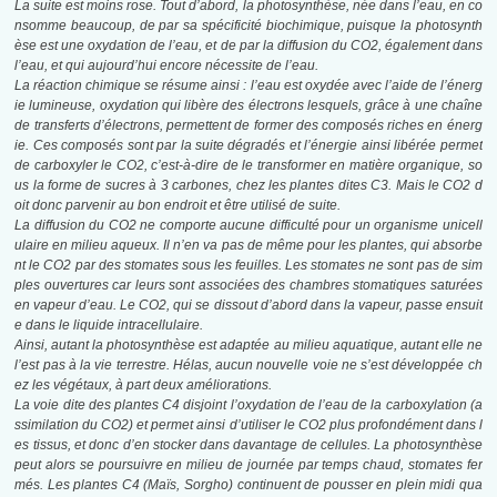
La suite est moins rose. Tout d’abord, la photosynthèse, née dans l’eau, en co
nsomme
beaucoup, de par sa spécificité biochimique, puisque la photosynth
èse est une oxydation
de l’eau, et de par la diffusion du CO2, également dans
l’eau, et qui aujourd’hui encore
nécessite de l’eau.
La réaction chimique se résume ainsi : l’eau est oxydée avec l’aide de l’énerg
ie lumineuse, oxydation qui libère des électrons lesquels, grâce à une chaîne
de transferts
d’électrons, permettent de former des composés riches en énerg
ie. Ces composés sont
par la suite dégradés et l’énergie ainsi libérée permet
de carboxyler le CO2, c’est-à-dire
de le transformer en matière organique, so
us la forme de sucres à 3 carbones,
chez les plantes dites C3. Mais le CO2 d
oit donc parvenir au bon endroit et être utilisé
de suite.
La diffusion du CO2 ne comporte aucune difficulté pour un organisme unicell
ulaire
en milieu aqueux. Il n’en va pas de même pour les plantes, qui absorbe
nt le CO2 par
des stomates sous les feuilles. Les stomates ne sont pas de sim
ples ouvertures car
leurs sont associées des chambres stomatiques saturées
en vapeur d’eau. Le CO2, qui
se dissout d’abord dans la vapeur, passe ensuit
e dans le liquide intracellulaire.
Ainsi, autant la photosynthèse est adaptée au milieu aquatique, autant elle ne
l’est pas
à la vie terrestre. Hélas, aucun nouvelle voie ne s’est développée ch
ez les végétaux, à
part deux améliorations.
La voie dite des plantes C4 disjoint l’oxydation de l’eau de la carboxylation (a
ssimilation
du CO2) et permet ainsi d’utiliser le CO2 plus profondément dans l
es tissus, et
donc d’en stocker dans davantage de cellules. La photosynthèse
peut alors se poursuivre
en milieu de journée par temps chaud, stomates fer
més. Les plantes C4 (Maïs,
Sorgho) continuent de pousser en plein midi qua