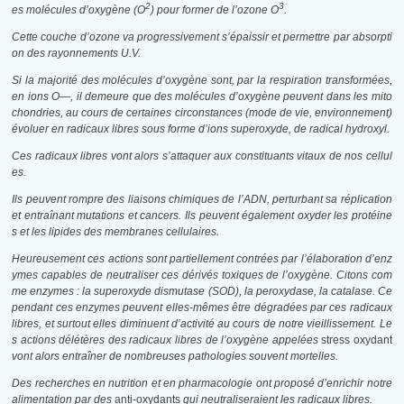
2
3
es molécules d’oxygène (O
) pour former de l’ozone O
.
Cette couche d’ozone va progressivement s’épaissir et permettre par absorpti
on des rayonnements U.V.
Si la majorité des molécules d’oxygène sont, par la respiration transformées,
en ions O—, il demeure que
des molécules d’oxygène peuvent dans les mito
chondries, au cours de certaines circonstances (mode de
vie, environnement)
évoluer en radicaux libres sous forme d’ions superoxyde, de radical hydroxyl
.
Ces radicaux libres vont alors s’attaquer aux constituants vitaux de nos cellul
es.
Ils peuvent rompre des liaisons chimiques de l’ADN, perturbant sa réplication
et entraînant mutations et cancers. Ils peuvent également oxyder les protéine
s et les lipides des membranes cellulaires.
Heureusement ces actions sont partiellement contrées par l’élaboration d’enz
ymes capables de neutraliser ces dérivés toxiques de l’oxygène. Citons com
me enzymes : la superoxyde dismutase (SOD), la peroxydase, la catalase. Ce
pendant ces enzymes peuvent elles-mêmes être dégradées par ces radicaux
libres, et surtout elles diminuent d’activité au cours de notre vieillissement. Le
s actions délétères des radicaux libres de l’oxygène appelées
stress oxydant
vont alors entraîner de nombreuses pathologies souvent mortelles.
Des recherches en nutrition et en pharmacologie ont proposé d’enric
hir notre
alimentation par des
anti-oxydants
qui neutraliseraient les radicaux libres.