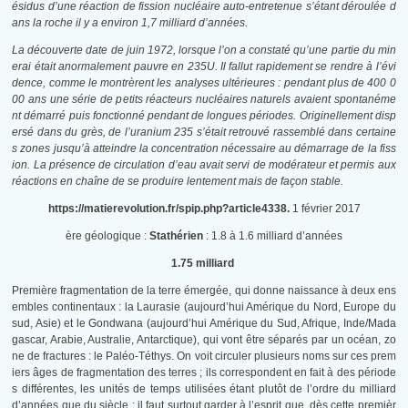
ésidus d’une réaction de fission nucléaire auto-entretenue s’étant déroulée d
ans la roche il y a environ 1,7 milliard d’années.
La découverte date de juin 1972, lorsque l’on a constaté qu’une partie du min
erai était anormalement pauvre en 235U. Il fallut rapidement se rendre à l’évi
dence, comme le montrèrent les analyses ultérieures : pendant plus de 400 0
00 ans une série de petits réacteurs nucléaires naturels avaient spontanéme
nt démarré puis fonctionné pendant de longues périodes. Originellement disp
ersé dans du grès, de l’uranium 235 s’était retrouvé rassemblé dans certaine
s zones jusqu’à atteindre la concentration nécessaire au démarrage de la fiss
ion. La présence de circulation d’eau avait servi de modérateur et permis aux
réactions en chaîne de se produire lentement mais de façon stable.
https://matierevolution.fr/spip.php?article4338.
1 février 2017
ère géologique :
Stathérien
: 1.8 à 1.6 milliard d’années
1.75 milliard
Première fragmentation de la terre émergée, qui donne naissance à deux ens
embles continentaux : la Laurasie (aujourd’hui Amérique du Nord, Europe du
sud, Asie) et le Gondwana (aujourd’hui Amérique du Sud, Afrique, Inde/Mada
gascar, Arabie, Australie, Antarctique), qui vont être séparés par un océan, zo
ne de fractures : le Paléo-Téthys. On voit circuler plusieurs noms sur ces prem
iers âges de fragmentation des terres ; ils correspondent en fait à des période
s différentes, les unités de temps utilisées étant plutôt de l’ordre du milliard
d’années que du siècle : il faut surtout garder à l’esprit que, dès cette premièr