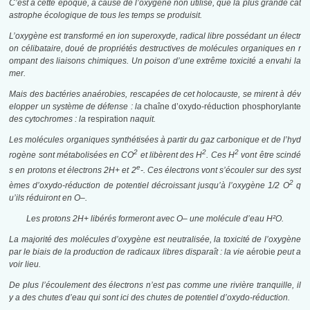
C’est à cette époque, à cause de l’oxygène non utilisé, que la plus grande cat
astrophe écologique de tous les temps se produisit.
L’oxygène est transformé en ion superoxyde, radical libre possédant un électr
on célibataire, doué de propriétés destructives de molécules organiques en r
ompant des liaisons chimiques. Un poison d’une extrême toxicité a envahi la
mer.
Mais des bactéries anaérobies, rescapées de cet holocauste, se mirent à dév
elopper un système de défense : la
chaîne d’oxydo-réduction phosphorylante
des cytochromes : la
respiration
naquit.
Les molécules organiques synthétisées à partir du gaz carbonique et de l’hyd
2
2
2
rogène sont métabolisées en CO
et libèrent des H
. Ces H
vont être scindé
e
s en protons et électrons 2H+ et 2
-. Ces électrons vont s’écouler sur des syst
2
èmes d’oxydo-réduction de potentiel décroissant jusqu’à l’oxygène
1
/2 O
q
u’ils réduiront en O
–
.
Les protons 2H+ libérés formeront avec O
–
une molécule d’eau
H²O
.
La majorité des molécules d’oxygène est neutralisée, la toxicité de l’oxygène
par le biais de la production de radicaux libres disparaît : la vie
aérobie
peut a
voir lieu.
De plus l’écoulement des électrons n’est pas comme une rivière tranquille, il
y a des chutes d’eau qui sont ici des chutes de potentiel d’oxydo-réduction.