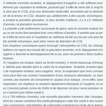
5 milliards d’années toutefois, le dégagement d’oxygène a été suffisant pour
éliminer par oxydation le méthane, puissant gaz à effet de serre (dix à vingt fo
is plus que le CO2), d’où une diminution dudit effet, accentuée par la diminuti
on de la teneur en CO2, situation qui, additionnée à des causes volcaniques,
a produit la première glaciation, la plus terrible d’ailleurs, il y a 2,5 milliards
d’années, la glaciation huronienne.
La planète a été entièrement recouverte de glace sans le moindre endroit d’e
au ou de
roche libre pendant trois cent millions d’années. Il semble que la per
te d’effet de serre
due à l’oxydation du méthane ait été accrue par une plus fai
ble activité volcanique,
avec donc moins de libération de CO2.
Des éruptions volcaniques ayant rechargé l’atmosphère en CO2, les chlorop
hylliens ont
repris leur travail dès la glaciation terminée, et le dégagement d’o
xygène a favorisé le
développement de la vie, avec les premiers êtres multice
llulaires.
Si l’oxygène est toxique (dans sa forme ionisée), il recèle beaucoup d’énergi
e, libérée
puis stockée dans le cadre de la respiration. Toutefois, d’autres type
s de respiration
existent, sans oxygène. Ainsi, la respiration que nous connais
sons peut être vue
comme l’exploitation d’une ressource abondante, ou bien
comme une manière de
consommer le surplus d’un toxique ; et en effet, sans
respiration, les végétaux se
seraient rapidement intoxiqués à l’oxygène, et no
us n’aurions jamais connu de forêts
ni de légumes (et pour cause puisque no
us n’aurions pas même existé !).
Il y a 700 millions d’années, une nouvelle glaciation intervient, dite Varanger,
dont les
causes semblent être plutôt géologiques cette fois (suite à des ouvert
ures océaniques, précipitation de carbonates entraînant la chute de la teneur