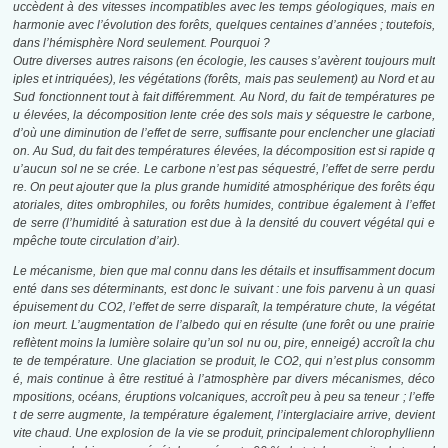
uccèdent à des vitesses incompatibles avec les temps géologiques, mais en
harmonie avec l’évolution des forêts, quelques centaines d’années ; toutefois,
dans l’hémisphère Nord seulement. Pourquoi ?
Outre diverses autres raisons (en écologie, les causes s’avèrent toujours mult
iples et intriquées), les végétations (forêts, mais pas seulement) au Nord et au
Sud fonctionnent tout à fait différemment. Au Nord, du fait de températures pe
u élevées, la décomposition lente crée des sols mais y séquestre le carbone,
d’où une diminution de l’effet de serre, suffisante pour enclencher une glaciati
on. Au Sud, du fait des températures élevées, la décomposition est si rapide q
u’aucun sol ne se crée. Le carbone n’est pas séquestré, l’effet de serre perdu
re. On peut ajouter que la plus grande humidité atmosphérique des forêts équ
atoriales, dites ombrophiles, ou forêts humides, contribue également à l’effet
de serre (l’humidité à saturation est due à la densité du couvert végétal qui e
mpêche toute circulation d’air).
Le mécanisme, bien que mal connu dans les détails et insuffisamment docum
enté dans
ses déterminants, est donc le suivant : une fois parvenu à un quasi
épuisement du CO2,
l’effet de serre disparaît, la température chute, la végétat
ion meurt. L’augmentation de
l’albedo qui en résulte (une forêt ou une prairie
reflètent moins la lumière solaire qu’un
sol nu ou, pire, enneigé) accroît la chu
te de température. Une glaciation se produit, le
CO2, qui n’est plus consomm
é, mais continue à être restitué à l’atmosphère par divers
mécanismes, déco
mpositions, océans, éruptions volcaniques, accroît peu à peu sa teneur
; l’effe
t de serre augmente, la température également, l’interglaciaire arrive, devient
vite
chaud. Une explosion de la vie se produit, principalement chlorophyllienn