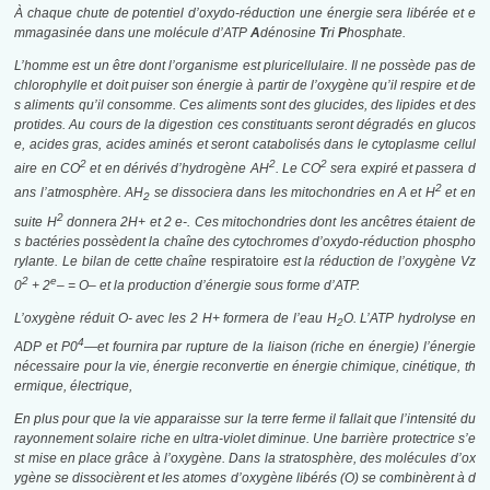
À chaque chute de potentiel d’oxydo-réduction une énergie sera libérée et e
mmagasinée dans une molécule d’ATP
A
dénosine
T
ri
P
hosphate.
L’homme est un être dont l’organisme est pluricellulaire. Il ne possède pas de
chlorophylle et doit puiser son énergie à partir de l’oxygène qu’il respire et de
s aliments qu’il consomme. Ces aliments sont des glucides, des lipides et des
protides. Au cours de la digestion ces constituants seront dégradés en glucos
e, acides gras, acides aminés et seront catabolisés dans le cytoplasme cellul
2
2
2
aire en CO
et en dérivés
d’hydrogène AH
. Le CO
sera expiré et passera d
2
ans l’atmosphère. AH
se dissociera dans les mitochondries en A et H
et en
2
2
suite H
donnera 2H+ et 2 e-. Ces mitochondries dont les ancêtres étaient de
s bactéries possèdent la chaîne des cytochromes d’oxydo-réduction phospho
rylante. Le bilan de cette chaîne
respiratoire
est la réduction de l’oxygène
Vz
2
e
0
+ 2
– = O
–
et la production d’énergie sous forme d’ATP.
L’oxygène réduit O- avec les 2 H+ formera de l’eau H
O. L’ATP hydrolyse en
2
4
ADP et P0
—et fournira
par rupture de la liaison (riche en énergie) l’énergie
nécessaire pour la vie, énergie reconvertie en énergie
chimique, cinétique, th
ermique, électrique,
En plus pour que la vie apparaisse sur la terre ferme il fallait que l’intensité du
rayonnement solaire riche en ultra-violet diminue. Une barrière protectrice s’e
st mise en place grâce à l’oxygène. Dans la stratosphère, des molécules d’ox
ygène se dissocièrent et les atomes d’oxygène libérés (O) se combinèrent à d