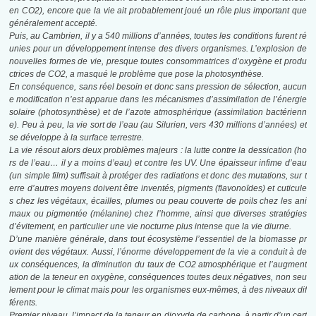
en CO2), encore que la vie ait probablement joué un rôle plus important que
généralement accepté.
Puis, au Cambrien, il y a 540 millions d’années, toutes les conditions furent ré
unies pour
un développement intense des divers organismes. L’explosion de
nouvelles formes de vie,
presque toutes consommatrices d’oxygène et produ
ctrices de CO2, a masqué le problème que pose la photosynthèse.
En conséquence, sans réel besoin et donc sans pression de sélection, aucun
e modification
n’est apparue dans les mécanismes d’assimilation de l’énergie
solaire (photosynthèse) et
de l’azote atmosphérique (assimilation bactérienn
e). Peu à peu, la vie sort de l’eau (au
Silurien, vers 430 millions d’années) et
se développe à la surface terrestre.
La vie résout alors deux problèmes majeurs : la lutte contre la dessication (ho
rs de
l’eau… il y a moins d’eau) et contre les UV. Une épaisseur infime d’eau
(un simple
film) suffisait à protéger des radiations et donc des mutations, sur t
erre d’autres
moyens doivent être inventés, pigments (flavonoïdes) et cuticule
s chez les végétaux,
écailles, plumes ou peau couverte de poils chez les ani
maux ou pigmentée (mélanine)
chez l’homme, ainsi que diverses stratégies
d’évitement, en particulier une vie nocturne
plus intense que la vie diurne.
D’une manière générale, dans tout écosystème l’essentiel de la biomasse pr
ovient des
végétaux. Aussi, l’énorme développement de la vie a conduit à de
ux conséquences, la
diminution du taux de CO2 atmosphérique et l’augment
ation de la teneur en oxygène,
conséquences toutes deux négatives, non seu
lement pour le climat mais pour les organismes eux-mêmes, à des niveaux dif
férents.
Premier niveau, l’impact de la teneur en dioxyde de carbone, à partir d’un cert