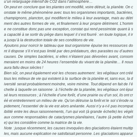
u’un relarguage intensif de CO2 dans l’atmosphère…
On peut en conclure que les plantes ont modifié, voire détruit, la planète. On c
onstate le
même phénomène avec tous les organismes importants, bactéries,
champignons, plancton, qui modifient le milieu à leur avantage, mais au détri
ment des autres formes de vie, et finalement à leur propre détriment. L’homm
e ne constitue donc pas une exception, constat qui rend pessimiste quant à s
a capacité à se sortir du piège dans lequel il s’est fourré : en toute logique, il ir
a jusqu’à la destruction totale de ses conditions de vie.
Ajoutons pour noircir le tableau que tout organisme épuise les ressources do
nt il dispose
s’il n’est pas limité par des prédateurs, des parasites ou d’autres
causes. De simples bactéries, si elles n’étaient pas dévorées avant, consom
meraient en moins de 24 heures l’ensemble du vivant de la planète… Il nous
aura fallu deux siècles !
Bien sûr, on peut également voir les choses autrement : les végétaux ont créé
tous les
milieux de vie qui existent à la surface de la planète et, sans eux, la d
iversité serait probablement moindre, voire minime. Tout dépend en fait de l’é
chelle à laquelle on raisonne : à l’échelle de la planète, les végétaux ont épui
sé leurs ressources ; à l’échelle d’une forêt, d’une prairie ou d’un sol, ils ont cr
éé et entretiennent un milieu de vie. Qu’on détruise la forêt et le sol s’érode ra
pidement, l’essentiel de la vie est alors anéantie. Aussi n’y a-t-il pas incompat
ibilité entre les deux raisonnements, l’un qui voit (à grande échelle) les végét
aux comme responsables de cataclysmes planétaires, l’autre (à petite échell
e) qui les considère comme la matrice de la vie.
Note : jusque récemment, les causes invoquées des glaciations étaient multip
les, mais
aucune explication ne satisfaisait personne. Les glaciations apparur