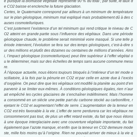
e puisque la
biomasse végétale représente 90 % du total ; par suite, le taux d
e CO2 baisse et enclenche
la future glaciation.
Certes, le Quaternaire correspond par ailleurs à un minimum de température
sur le
plan géologique, minimum mal expliqué mais probablement dû à des c
auses cosmotelluriques.
C’est justement l’existence d’un tel minimum qui rend critique le niveau
de C
O2 atteint en grande partie sous l’influence des végétaux. Dans une période
géologique chaude, le problème serait minimisé voire masqué. Si une telle p
ériode intervient, l’évolution se fera sur des temps géologiques, c’est-à-dire s
ur des millions et
plutôt des dizaines ou centaines de millions d’années. Ains
i, l’impact géologique
(cosmotellurique) peut être supérieur à l’effet végétal o
u le déterminer, mais sur des
échelles de temps sans aucune commune mesu
re.
À l’époque actuelle, nous étions toujours bloqués à l’intérieur d’un tel mode o
scillatoire,
à la fois par la pénurie en CO2 et par celle en azote due à l’excès
d’oxygène. On peut dire que les végétaux ont modifié la planète au point d’en
parvenir à se limiter eux-mêmes. À conditions géologiques égales, rien n’aur
ait empêché les cycles glaciaires de s’enchaîner indéfiniment. Mais l’homme
a consommé en un siècle une petite part du carbone stocké au carbonifère, r
ejetant le CO2 et augmentant l’effet de serre. L’augmentation de la teneur en
CO2 est très favorable à la vie. L’effet de serre perdurera car les végétaux ne
consommeront pas tout, de plus un effet retard existe, du fait que nous étions
à une époque interglaciaire avec une couverture végétale importante, du fait
également que l’azote manque, et enfin que la teneur en CO2 demeure mode
ste, mille fois moins qu’à l’origine. Rien ne pouvait arriver de mieux à la vie q