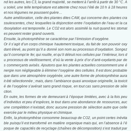
nd les autres, les C3, la grand majorité,
se mettent à l’arrêt à partir de 30 °C. A
u soleil, une telle température est atteinte
chez nous l’été de 10 h à 18 heures
et nos légumes ne poussent guère…
Autre amélioration, celle des plantes dites CAM, qui concerne des plantes cra
ssulescentes, chez lesquelles la disjonction entre l’oxydation de l’eau et la ca
rboxylation est temporelle. Le CO2 est alors assimilé la nuit quand les stomat
es peuvent rester grand ouverts.
Ensuite, la photosynthèse se caractérise par l’émission d’oxygène.
Or il s’agit d’un corps chimique hautement toxique, du fait de son pouvoir oxy
dant
élevé, au point qu’il a donné son nom au processus d’oxydation. Songez
qu’il corrompt le
fer, qui rouille, et qu’il détruit nos cellules par l’intérieur, lors d
u processus de vieillissement, d’où la vente à prix d’or d’anti-oxydants par de
s commerçants avisés. Ajoutons que les plantes actuelles consomment une é
nergie non négligeable à éliminer l’oxygène des cellules. Il est donc probable
que dans une atmosphère oxygénée, une autre forme de photosynthèse aura
it été sélectionnée ; mais, dans l’ambiance quasi anoxique originelle, la toxicit
é de l’oxygène s’avérait sans grand risque, en tout cas sans pression de séle
ction.
En outre, les formes de vie demeurant à l’époque limitées, avec à la fois peu
d’individus
et peu d’espèces, le tout dans une abondance de ressources, auc
une compétition
n’existait, donc aucune pression de sélection autre que celle
exercée par le milieu
physique et chimique.
Enfin, la photosynthèse consomme beaucoup de CO2, un point certes inévita
ble puisqu’il
est transformé en matière organique mais qui, en l’absence à l’é
poque de capacités de
recyclage (chaînes de décomposition) s’est traduit par