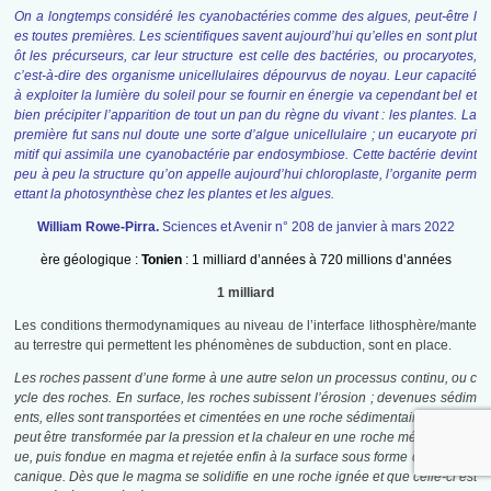
On a longtemps considéré les cyanobactéries comme des algues, peut-être l
es toutes premières. Les scientifiques savent aujourd’hui qu’elles en sont plut
ôt les précurseurs, car leur structure est celle des bactéries, ou procaryotes,
c’est-à-dire des organisme unicellulaires dépourvus de noyau. Leur capacité
à exploiter la lumière du soleil pour se fournir en énergie va cependant bel et
bien précipiter l’apparition de tout un pan du règne du vivant : les plantes. La
première fut sans nul doute une sorte d’algue unicellulaire ; un eucaryote pri
mitif qui assimila une cyanobactérie par endosymbiose. Cette bactérie devint
peu à peu la structure qu’on appelle aujourd’hui chloroplaste, l’organite perm
ettant la photosynthèse chez les plantes et les algues.
William Rowe-Pirra.
Sciences et Avenir n° 208 de janvier à mars 2022
ère géologique :
Tonien
: 1 milliard d’années à 720 millions d’années
1 milliard
Les conditions thermodynamiques au niveau de l’interface lithosphère/mante
au terrestre qui permettent les phénomènes de subduction, sont en place.
Les roches passent d’une forme à une autre selon un processus continu, ou c
ycle des roches. En surface, les roches subissent l’érosion ; devenues sédim
ents, elles sont transportées et cimentées en une roche sédimentaire. Celle-ci
peut être transformée par la pression et la chaleur en une roche métamorphiq
ue, puis fondue en magma et rejetée enfin à la surface sous forme de lave vol
canique. Dès que le magma se solidifie en une roche ignée et que celle-ci est