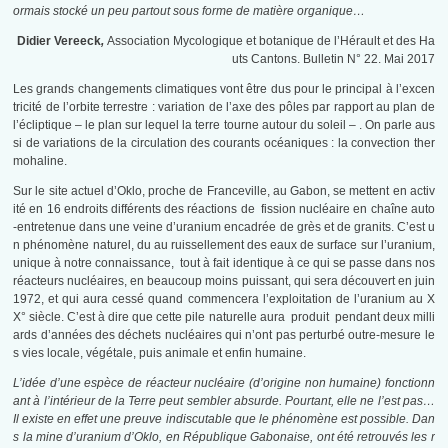
ormais stocké un peu
partout sous forme de matière organique…
Didier Vereeck
,
Association Mycologique et botanique de l’Hérault et des Ha
uts Cantons. Bulletin N° 22. Mai 2017
Les grands changements climatiques vont être dus pour le principal à l’excen
tricité de l’orbite terrestre : variation de l’axe des pôles par rapport au plan de
l’écliptique – le plan sur lequel la terre tourne autour du soleil – . On parle aus
si de variations de la circulation des courants océaniques : la convection ther
mohaline.
Sur le site actuel d’Oklo, proche de Franceville, au Gabon, se mettent en activ
ité en 16 endroits différents des réactions de fission nucléaire en chaîne auto
-entretenue dans une veine d’uranium encadrée de grès et de granits. C’est u
n phénomène naturel, du au ruissellement des eaux de surface sur l’uranium,
unique à notre connaissance, tout à fait identique à ce qui se passe dans nos
réacteurs nucléaires, en beaucoup moins puissant, qui sera découvert en juin
1972, et qui aura cessé quand commencera l’exploitation de l’uranium au X
X° siècle. C’est à dire que cette pile naturelle aura produit pendant deux milli
ards d’années des déchets nucléaires qui n’ont pas perturbé outre-mesure le
s vies locale, végétale, puis animale et enfin humaine.
L’idée d’une espèce de réacteur nucléaire (d’origine non humaine) fonctionn
ant à l’intérieur de la Terre peut sembler absurde. Pourtant, elle ne l’est pas…
Il existe en effet une preuve indiscutable que le phénomène est possible. Dan
s la mine d’uranium d’Oklo, en République Gabonaise, ont été retrouvés les r