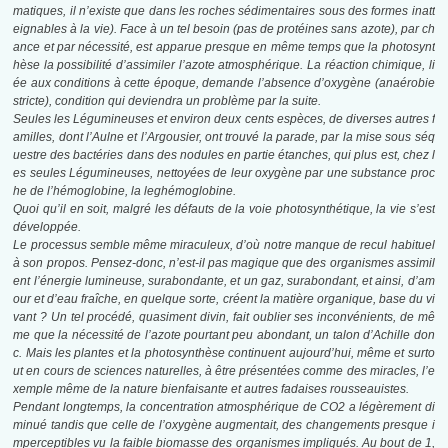
matiques, il n’existe que dans les roches sédimentaires sous des formes inatt
eignables à la vie). Face à un tel besoin (pas de protéines sans azote), par ch
ance et par nécessité, est apparue presque en même temps que la photosynt
hèse la possibilité d’assimiler l’azote atmosphérique. La réaction chimique, li
ée aux conditions à cette époque, demande l’absence d’oxygène (anaérobie
stricte), condition qui deviendra un problème par la suite.
Seules les Légumineuses et environ deux cents espèces, de diverses autres f
amilles,
dont l’Aulne et l’Argousier, ont trouvé la parade, par la mise sous séq
uestre des bactéries
dans des nodules en partie étanches, qui plus est, chez l
es seules Légumineuses,
nettoyées de leur oxygène par une substance proc
he de l’hémoglobine, la leghémoglobine.
Quoi qu’il en soit, malgré les défauts de la voie photosynthétique, la vie s’est
développée.
Le processus semble même miraculeux, d’où notre manque de recul habituel
à son
propos. Pensez-donc, n’est-il pas magique que des organismes assimil
ent l’énergie
lumineuse, surabondante, et un gaz, surabondant, et ainsi, d’am
our et d’eau fraîche, en
quelque sorte, créent la matière organique, base du vi
vant ? Un tel procédé, quasiment
divin, fait oublier ses inconvénients, de mê
me que la nécessité de l’azote pourtant peu
abondant, un talon d’Achille don
c. Mais les plantes et la photosynthèse continuent
aujourd’hui, même et surto
ut en cours de sciences naturelles, à être présentées comme
des miracles, l’e
xemple même de la nature bienfaisante et autres fadaises rousseauistes.
Pendant longtemps, la concentration atmosphérique de CO2 a légèrement di
minué tandis que celle de l’oxygène augmentait, des changements presque i
mperceptibles vu la faible biomasse des organismes impliqués. Au bout de 1,