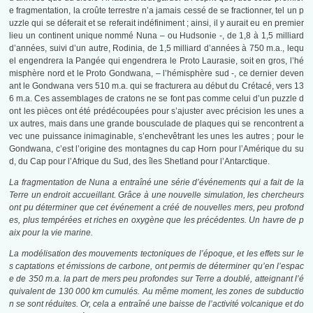
e fragmentation, la croûte terrestre n’a jamais cessé de se fractionner, tel un p
uzzle qui se déferait et se referait indéfiniment ; ainsi, il y aurait eu en premier
lieu un continent unique nommé Nuna – ou Hudsonie -, de 1,8 à 1,5 milliard
d’années, suivi d’un autre, Rodinia, de 1,5 milliard d’années à 750 m.a., lequ
el engendrera la Pangée qui engendrera le Proto Laurasie, soit en gros, l’hé
misphère nord et le Proto Gondwana, – l’hémisphère sud -, ce dernier deven
ant le Gondwana vers 510 m.a. qui se fracturera au début du Crétacé, vers 13
6 m.a. Ces assemblages de cratons ne se font pas comme celui d’un puzzle d
ont les pièces ont été prédécoupées pour s’ajuster avec précision les unes a
ux autres, mais dans une grande bousculade de plaques qui se rencontrent a
vec une puissance inimaginable, s’enchevêtrant les unes les autres ; pour le
Gondwana, c’est l’origine des montagnes du cap Horn pour l’Amérique du su
d, du Cap pour l’Afrique du Sud, des îles Shetland pour l’Antarctique.
La fragmentation de Nuna a entraîné une série d’événements qui a fait de la
Terre un endroit accueillant. Grâce à une nouvelle simulation, les chercheurs
ont pu déterminer que cet événement a créé de nouvelles mers, peu profond
es, plus tempérées et riches en oxygène que les précédentes. Un havre de p
aix pour la vie marine.
La modélisation des mouvements tectoniques de l’époque, et les effets sur le
s captations et émissions de carbone, ont permis de déterminer qu’en l’espac
e de 350 m.a. la part de mers peu profondes sur Terre a doublé, atteignant l’é
quivalent de 130 000 km cumulés. Au même moment, les zones de subductio
n se sont réduites. Or, cela a entraîné une baisse de l’activité volcanique et do