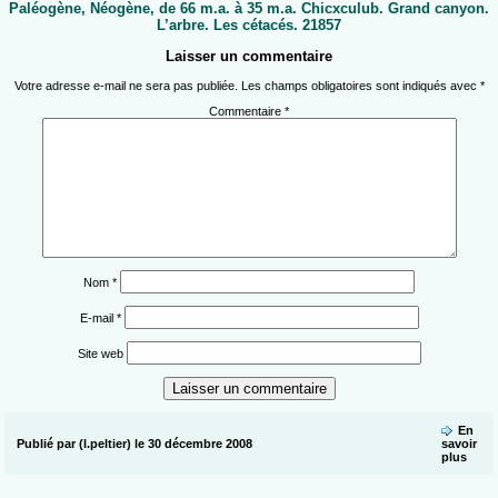
Paléogène, Néogène, de 66 m.a. à 35 m.a. Chicxculub. Grand canyon.
L’arbre. Les cétacés. 21857
Laisser un commentaire
Votre adresse e-mail ne sera pas publiée.
Les champs obligatoires sont indiqués avec
*
Commentaire
*
Nom
*
E-mail
*
Site web
En
Publié par (l.peltier) le 30 décembre 2008
savoir
plus