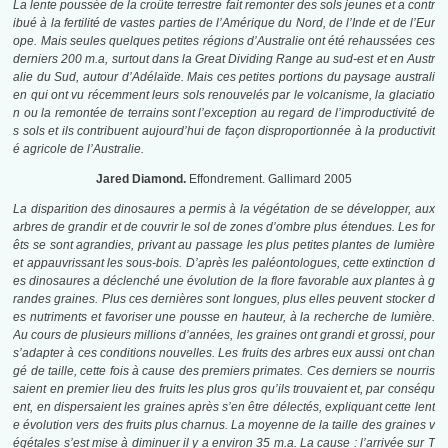
La lente poussée de la croûte terrestre fait remonter des sols jeunes et a contr
ibué à la fertilité de vastes parties de l’Amérique du Nord, de l’Inde et de l’Eur
ope. Mais seules quelques petites régions d’Australie ont été rehaussées ces
derniers 200 m.a, surtout dans la Great Dividing Range au sud-est et en Austr
alie du Sud, autour d’Adélaïde. Mais ces petites portions du paysage australi
en qui ont vu récemment leurs sols renouvelés par le volcanisme, la glaciatio
n ou la remontée de terrains sont l’exception au regard de l’improductivité de
s sols et ils contribuent aujourd’hui de façon disproportionnée à la productivit
é agricole de l’Australie.
Jared Diamond.
Effondrement. Gallimard 2005
La disparition des dinosaures a permis à la végétation de se développer, aux
arbres de grandir et de couvrir le sol de zones d’ombre plus étendues. Les for
êts se sont agrandies, privant au passage les plus petites plantes de lumière
et appauvrissant les sous-bois. D’après les paléontologues, cette extinction d
es dinosaures a déclenché une évolution de la flore favorable aux plantes à g
randes graines. Plus ces dernières sont longues, plus elles peuvent stocker d
es nutriments et favoriser une pousse en hauteur, à la recherche de lumière.
Au cours de plusieurs millions d’années, les graines ont grandi et grossi, pour
s’adapter à ces conditions nouvelles. Les fruits des arbres eux aussi ont chan
gé de taille, cette fois à cause des premiers primates. Ces derniers se nourris
saient en premier lieu des fruits les plus gros qu’ils trouvaient et, par conséqu
ent, en dispersaient les graines après s’en être délectés, expliquant cette lent
e évolution vers des fruits plus charnus. La moyenne de la taille des graines v
égétales s’est mise à diminuer il y a environ 35 m.a. La cause : l’arrivée sur T