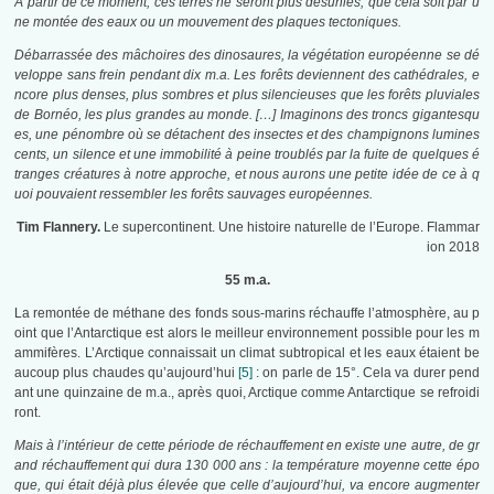
À partir de ce moment, ces terres ne seront plus désunies, que cela soit par u
ne montée des eaux ou un mouvement des plaques tectoniques.
Débarrassée des mâchoires des dinosaures, la végétation européenne se dé
veloppe sans frein pendant dix m.a. Les forêts deviennent des cathédrales, e
ncore plus denses, plus sombres et plus silencieuses que les forêts pluviales
de Bornéo, les plus grandes au monde. […] Imaginons des troncs gigantesqu
es, une pénombre où se détachent des insectes et des champignons lumines
cents, un silence et une immobilité à peine troublés par la fuite de quelques é
tranges créatures à notre approche, et nous aurons une petite idée de ce à q
uoi pouvaient ressembler les forêts sauvages européennes.
Tim Flannery.
Le supercontinent. Une histoire naturelle de l’Europe. Flammar
ion 2018
55 m.a.
La remontée de méthane des fonds sous-marins réchauffe l’atmosphère, au p
oint que l’Antarctique est alors le meilleur environnement possible pour les m
ammifères. L’Arctique connaissait un climat subtropical et les eaux étaient be
aucoup plus chaudes qu’aujourd’hui
[5]
: on parle de 15°. Cela va durer pend
ant une quinzaine de m.a., après quoi, Arctique comme Antarctique se refroidi
ront.
Mais à l’intérieur de cette période de réchauffement en existe une autre, de gr
and réchauffement qui dura 130 000 ans : la température moyenne cette épo
que, qui était déjà plus élevée que celle d’aujourd’hui, va encore augmenter