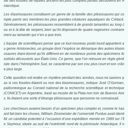
ste des fossiles de reptiles anciens les plus complets jamais découverts en A
ntarctique.
Les élasmosaures constituent un genre de la famille des plésiosaures qui co
mpte parmi ses membres les plus grandes créatures aquatiques du Crétacé.
Généralement, les plésiosaures ressemblent à de grands lamantins au long c
ou et à la tête de serpent, bien qu’ils disposent de quatre nageoires contraire
ment au lamantin qui n’en a que trois.
L’équipe de scientifiques pense que ce tout nouveau poids lourd appartient a
u genre Aristonectes, un groupe dont l’espèce se démarque des autres élasm
osaures étant donné qu’ils diffèrent en de nombreux points des spécimens fo
ssilisés découverts aux États-Unis. Ce genre, que l’on retrouve en règle géné
rale dans l’hémisphère Sud, se caractérise par son cou plus court et son crân
e plus large.
Cette question est restée un mystère pendant des années, nous ne savions p
as si ces fossiles étaient ou non des élasmosaures,
indique José O’Gorman,
paléontologue au Conseil national de la recherche scientifique et technique
(CONICET) en Argentine, basé au musée de la Plata non loin de Buenos Aire
s.
Ils étaient une sorte d’étrange plésiosaure que personne ne connaissait.
Les chercheurs avaient besoin d’un spécimen plus complet et, comme le has
ard fait bien les choses, William Zinsmeister de l’université Purdue avait identi
fié un candidat potentiel à l’occasion d’une expédition menée en 1989 sur l’îl
e Seymour, située au sud de l’extrémité nord de la péninsule Antarctique. Il n