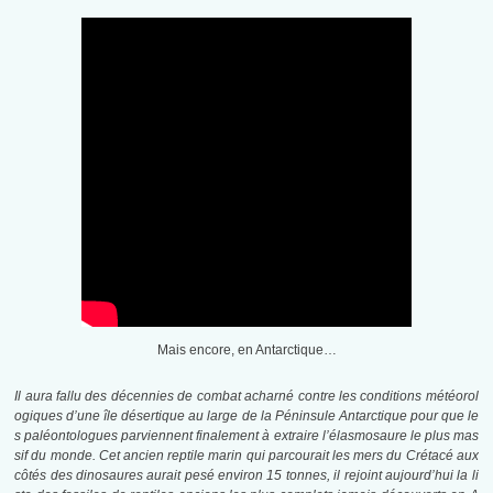
Mais encore, en Antarctique…
Il aura fallu des décennies de combat acharné contre les conditions météorol
ogiques d’une île désertique au large de la Péninsule Antarctique pour que le
s paléontologues parviennent finalement à extraire l’élasmosaure le plus mas
sif du monde. Cet ancien reptile marin qui parcourait les mers du Crétacé aux
côtés des dinosaures aurait pesé environ 15 tonnes, il rejoint aujourd’hui la li