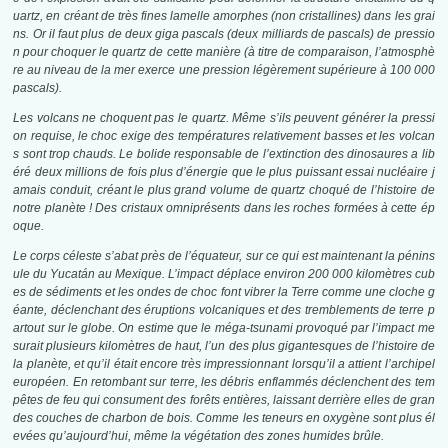
uartz, en créant de très fines lamelle amorphes (non cristallines) dans les grai
ns. Or il faut plus de deux giga pascals (deux milliards de pascals) de pressio
n pour choquer le quartz de cette manière (à titre de comparaison, l’atmosphè
re au niveau de la mer exerce une pression légèrement supérieure à 100 000
pascals).
Les volcans ne choquent pas le quartz. Même s’ils peuvent générer la pressi
on requise, le choc exige des températures relativement basses et les volcan
s sont trop chauds. Le bolide responsable de l’extinction des dinosaures a lib
éré deux millions de fois plus d’énergie que le plus puissant essai nucléaire j
amais conduit, créant le plus grand volume de quartz choqué de l’histoire de
notre planète ! Des cristaux omniprésents dans les roches formées à cette ép
oque.
Le corps céleste s’abat près de l’équateur, sur ce qui est maintenant la pénins
ule du Yucatán au Mexique. L’impact déplace environ 200 000 kilomètres cub
es de sédiments et les ondes de choc font vibrer la Terre comme une cloche g
éante, déclenchant des éruptions volcaniques et des tremblements de terre p
artout sur le globe. On estime que le méga-tsunami provoqué par l’impact me
surait plusieurs kilomètres de haut, l’un des plus gigantesques de l’histoire de
la planète, et qu’il était encore très impressionnant lorsqu’il a attient l’archipel
européen. En retombant sur terre, les débris enflammés déclenchent des tem
pêtes de feu qui consument des forêts entières, laissant derrière elles de gran
des couches de charbon de bois. Comme les teneurs en oxygène sont plus él
evées qu’aujourd’hui, même la végétation des zones humides brûle.