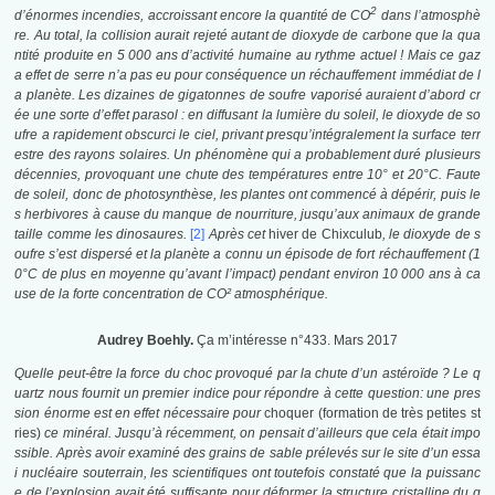
2
d’énormes incendies, accroissant encore la quantité de CO
dans l’atmosphè
re. Au total, la collision aurait rejeté autant de dioxyde de carbone que la qua
ntité produite en 5 000 ans d’activité humaine au rythme actuel ! Mais ce gaz
a effet de serre n’a pas eu pour conséquence un réchauffement immédiat de l
a planète. Les dizaines de gigatonnes de soufre vaporisé auraient d’abord cr
ée une sorte d’effet parasol : en diffusant la lumière du soleil, le dioxyde de so
ufre
a rapidement obscurci le ciel, privant presqu’intégralement la surface terr
estre des rayons solaires. Un phénomène qui a probablement duré plusieurs
décennies, provoquant une chute des températures entre 10° et 20°C. Faute
de soleil, donc de photosynthèse, les plantes ont commencé à dépérir, puis le
s herbivores à cause du manque de nourriture, jusqu’aux animaux de grande
taille comme les dinosaures.
[2]
Après cet
hiver de Chixculub
, le dioxyde de s
oufre s’est dispersé et la planète a connu un épisode de fort réchauffement (1
0°C de plus en moyenne qu’avant l’impact) pendant environ 10 000 ans à ca
use de la forte concentration de CO² atmosphérique.
Audrey Boehly.
Ça m’intéresse n°433. Mars 2017
Quelle peut-être la force du choc provoqué par la chute d’un astéroïde ? Le q
uartz nous fournit un premier indice pour répondre à cette question: une pres
sion énorme est en effet nécessaire pour
choquer (formation de très petites st
ries)
ce minéral. Jusqu’à récemment, on pensait d’ailleurs que cela était impo
ssible. Après avoir examiné des grains de sable prélevés sur le site d’un essa
i nucléaire souterrain, les scientifiques ont toutefois constaté que la puissanc
e de l’explosion avait été suffisante pour déformer la structure cristalline du q