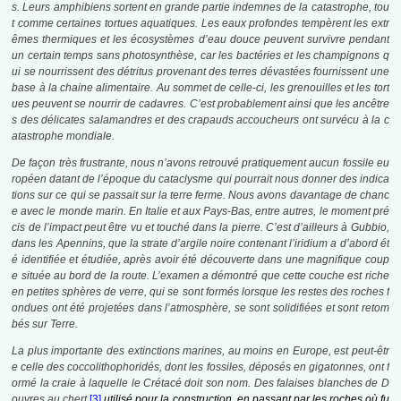
s. Leurs amphibiens sortent en grande partie indemnes de la catastrophe, tou
t comme certaines tortues aquatiques. Les eaux profondes tempèrent les extr
êmes thermiques et les écosystèmes d’eau douce peuvent survivre pendant
un certain temps sans photosynthèse, car les bactéries et les champignons q
ui se nourrissent des détritus provenant des terres dévastées fournissent une
base à la chaine alimentaire. Au sommet de celle-ci, les grenouilles et les tort
ues peuvent se nourrir de cadavres. C’est probablement ainsi que les ancêtre
s des délicates salamandres et des crapauds accoucheurs ont survécu à la c
atastrophe mondiale.
De façon très frustrante, nous n’avons retrouvé pratiquement aucun fossile eu
ropéen datant de l’époque du cataclysme qui pourrait nous donner des indica
tions sur ce qui se passait sur la terre ferme. Nous avons davantage de chanc
e avec le monde marin. En Italie et aux Pays-Bas, entre autres, le moment pré
cis de l’impact peut être vu et touché dans la pierre. C’est d’ailleurs à Gubbio,
dans les Apennins, que la strate d’argile noire contenant l’iridium a d’abord ét
é identifiée et étudiée, après avoir été découverte dans une magnifique coup
e située au bord de la route. L’examen a démontré que cette couche est riche
en petites sphères de verre, qui se sont formés lorsque les restes des roches f
ondues ont été projetées dans l’atmosphère, se sont solidifiées et sont retom
bés sur Terre.
La plus importante des extinctions marines, au moins en Europe, est peut-êtr
e celle des coccolithophoridés, dont les fossiles, déposés en gigatonnes, ont f
ormé la craie à laquelle le Crétacé doit son nom. Des falaises blanches de D
ouvres au chert
[3]
utilisé pour la construction, en passant par les roches où fu