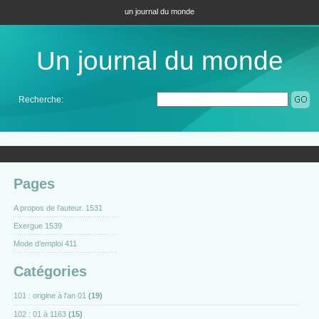
un journal du monde
Un journal du monde
Recherche:
Pages
A propos de l’auteur. 1531
Exergue 1539
Mode d’emploi 411
Catégories
101 : origine à l'an 01
(19)
102 : 01 à 1163
(15)