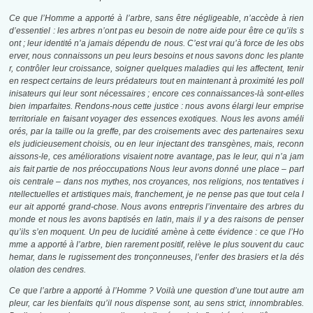
Ce que l’Homme a apporté à l’arbre, sans être négligeable, n’accède à rien
d’essentiel : les arbres n’ont pas eu besoin de notre aide pour être ce qu’ils s
ont ; leur identité n’a jamais dépendu de nous. C’est vrai qu’à force de les obs
erver, nous connaissons un peu leurs besoins et nous savons donc les plante
r, contrôler leur croissance, soigner quelques maladies qui les affectent, tenir
en respect certains de leurs prédateurs tout en maintenant à proximité les poll
inisateurs qui leur sont nécessaires ; encore ces connaissances-là sont-elles
bien imparfaites. Rendons-nous cette justice : nous avons élargi leur emprise
territoriale en faisant voyager des essences exotiques. Nous les avons améli
orés, par la taille ou la greffe, par des croisements avec des partenaires sexu
els judicieusement choisis, ou en leur injectant des transgènes, mais, reconn
aissons-le, ces améliorations visaient notre avantage, pas le leur, qui n’a jam
ais fait partie de nos préoccupations Nous leur avons donné une place – parf
ois centrale – dans nos mythes, nos croyances, nos religions, nos tentatives i
ntellectuelles et artistiques mais, franchement, je ne pense pas que tout cela l
eur ait apporté grand-chose. Nous avons entrepris l’inventaire des arbres du
monde et nous les avons baptisés en latin, mais il y a des raisons de penser
qu’ils s’en moquent. Un peu de lucidité amène à cette évidence : ce que l’Ho
mme a apporté à l’arbre, bien rarement positif, relève le plus souvent du cauc
hemar, dans le rugissement des tronçonneuses, l’enfer des brasiers et la dés
olation des cendres.
Ce que l’arbre a apporté à l’Homme ? Voilà une question d’une tout autre am
pleur, car les bienfaits qu’il nous dispense sont, au sens strict, innombrables.