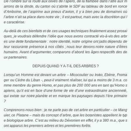
De l’ombre sur la route aux olives de l’apéro, de la flambée dans l’âtre aux m
arrons de la dinde, du carton où s’abrite le SDF au tableau de bord en ronce
d’Amboine, de l’aspirine aux pneus d’avion, il y a bien peu de domaines où
l’arbre n’ait sa place dans notre vie ; il est partout, mais avec la discrétion qui l
e caractérise.
Au-delà de ces bienfaits et de ces usages techniques finalement assez prosaï
ques, je voudrais défendre l’idée que nous avons contracté vis-à-vis des arbr
es une dette fondamentale : notre identité, notre origine ont jadis dépendu de
leur rassurante présence à nos côtés ; nous leur devons notre nature d’êtres
humains. Avant d’argumenter, comparons d’abord les âges respectifs des de
ux partenaires.
DEPUIS QUAND Y A-T-IL DES ARBRES ?
Lorsqu’un Homme est devant un arbre – Micocoulier ou Iroko, Ebène, Froma
ger ou Cèdre du Liban -, peut-il vraiment réaliser, lui qui a moins de 3 m.a. co
mme membre du genre Homo, et pas plus de 200 000 ans en tant qu’Homo s
apiens, qu’il est en face d’une forme de vie d’une extraordinaire ancienneté,
qui existe sur notre planète et en marque les paysages depuis l’ère primaire
?
Comprenons-nous bien : je ne parle pas de cet arbre en particulier – ce Mang
uier, ce Platane – mais du concept d’arbre, que les botanistes appellent le typ
e biologique arbre. C’est au milieu du Dévonien en effet, il y a 380 m.a., que s
ont apparus les premiers arbres et les premières forêts.