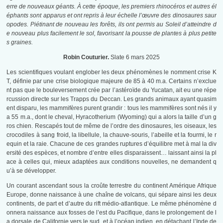
erre de nouveaux géants. À cette époque, les premiers rhinocéros et autres él
éphants sont apparus et ont repris à leur échelle l’œuvre des dinosaures saur
opodes. Piétinant de nouveau les forêts, ils ont permis au Soleil d’atteindre d
e nouveau plus facilement le sol, favorisant la pousse de plantes à plus petite
s graines.
Robin Couturier.
Slate 6 mars 2025
Les scientifiques voulant englober les deux phénomènes le nomment crise K
T, définie par une crise biologique majeure de 85 à 40 m.a. Certains n’exclue
nt pas que le bouleversement crée par l’astéroïde du Yucatan, ait eu une répe
rcussion directe sur les Trapps du Deccan. Les grands animaux ayant quasim
ent disparu, les mammifères purent grandir : tous les mammifères sont nés il y
a 55 m.a., dont le cheval, Hyracotherium (Wyoming) qui a alors la taille d’un g
ros chien. Rescapés tout de même de l’ordre des dinosaures, les oiseaux, les
crocodiles à sang froid, la libellule, la chauve-souris, l’abeille et la fourmi, le r
equin et la raie. Chacune de ces grandes ruptures d’équilibre met à mal la div
ersité des espèces, et nombre d’entre elles disparaissent… laissant ainsi la pl
ace à celles qui, mieux adaptées aux conditions nouvelles, ne demandent q
u’à se développer.
Un courant ascendant sous la croûte terrestre du continent Amérique Afrique
Europe, donne naissance à une chaîne de volcans, qui sépare ainsi les deux
continents, de part et d’autre du rift médio-atlantique. Le même phénomène d
onnera naissance aux fosses de l’est du Pacifique, dans le prolongement de l
a dorsale de Californie vers le sud, et à l’océan indien, en détachant l’Inde de