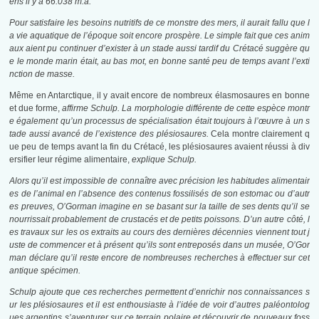
ens il y a 66.038 m.a.
Pour satisfaire les besoins nutritifs de ce monstre des mers, il aurait fallu que l
a vie aquatique de l’époque soit encore prospère. Le simple fait que ces anim
aux aient pu continuer d’exister à un stade aussi tardif du Crétacé suggère qu
e le monde marin était, au bas mot, en bonne santé peu de temps avant l’exti
nction de masse.
Même en Antarctique, il y avait encore de nombreux élasmosaures en bonne
et due forme,
affirme Schulp. La morphologie différente de cette espèce montr
e également qu’un processus de spécialisation était toujours à l’œuvre à un s
tade aussi avancé de l’existence des plésiosaures.
Cela montre clairement q
ue peu de temps avant la fin du Crétacé, les plésiosaures avaient réussi à div
ersifier leur régime alimentaire,
explique Schulp.
Alors qu’il est impossible de connaître avec précision les habitudes alimentair
es de l’animal en l’absence des contenus fossilisés de son estomac ou d’autr
es preuves, O’Gorman imagine en se basant sur la taille de ses dents qu’il se
nourrissait probablement de crustacés et de petits poissons. D’un autre côté, l
es travaux sur les os extraits au cours des dernières décennies viennent tout j
uste de commencer et à présent qu’ils sont entreposés dans un musée, O’Gor
man déclare qu’il reste encore de nombreuses recherches à effectuer sur cet
antique spécimen.
Schulp ajoute que ces recherches permettent d’enrichir nos connaissances s
ur les plésiosaures et il est enthousiaste à l’idée de voir d’autres paléontolog
ues argentins s’aventurer sur ce terrain polaire et découvrir de nouveaux foss