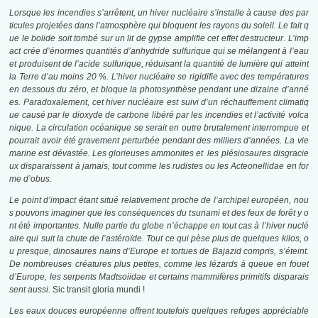
Lorsque les incendies s’arrêtent, un hiver nucléaire s’installe à cause des par
ticules projetées dans l’atmosphère qui bloquent les rayons du soleil. Le fait q
ue le bolide soit tombé sur un lit de gypse amplifie cet effet destructeur. L’imp
act crée d’énormes quantités d’anhydride sulfurique qui se mélangent à l’eau
et produisent de l’acide sulfurique, réduisant la quantité de lumière qui atteint
la Terre d’au moins 20 %. L’hiver nucléaire se rigidifie avec des températures
en dessous du zéro, et bloque la photosynthèse pendant une dizaine d’anné
es. Paradoxalement, cet hiver nucléaire est suivi d’un réchauffement climatiq
ue causé par le dioxyde de carbone libéré par les incendies et l’activité volca
nique. La circulation océanique se serait en outre brutalement interrompue et
pourrait avoir été gravement perturbée pendant des milliers d’années. La vie
marine est dévastée. Les glorieuses ammonites et les plésiosaures disgracie
ux disparaissent à jamais, tout comme les rudistes ou les Acteonellidae en for
me d’obus.
Le point d’impact étant situé relativement proche de l’archipel européen, nou
s pouvons imaginer que les conséquences du tsunami et des feux de forêt y o
nt été importantes. Nulle partie du globe n’échappe en tout cas à l’hiver nuclé
aire qui suit la chute de l’astéroïde. Tout ce qui pèse plus de quelques kilos, o
u presque, dinosaures nains d’Europe et tortues de Bajazid compris, s’éteint.
De nombreuses créatures plus petites, comme les lézards à queue en fouet
d’Europe, les serpents Madtsoiidae et certains mammifères primitifs disparais
sent aussi.
Sic transit gloria mundi !
Les eaux douces européenne offrent toutefois quelques refuges appréciable