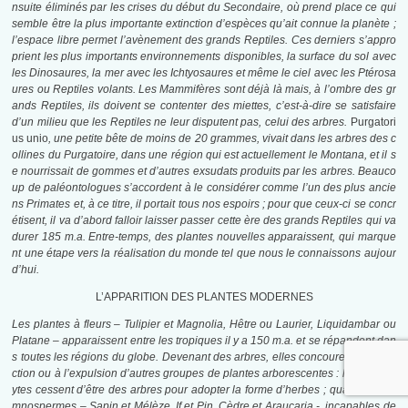
nsuite éliminés par les crises du début du Secondaire, où prend place ce qui
semble être la plus importante extinction d’espèces qu’ait connue la planète ;
l’espace libre permet l’avènement des grands Reptiles. Ces derniers s’appro
prient les plus importants environnements disponibles, la surface du sol avec
les Dinosaures, la mer avec les Ichtyosaures et même le ciel avec les Ptérosa
ures ou Reptiles volants. Les Mammifères sont déjà là mais, à l’ombre des gr
ands Reptiles, ils doivent se contenter des miettes, c’est-à-dire se satisfaire
d’un milieu que les Reptiles ne leur disputent pas, celui des arbres.
Purgatori
us unio
,
une petite bête de moins de 20 grammes, vivait dans les arbres des c
ollines du Purgatoire, dans une région qui est actuellement le Montana, et il s
e nourrissait de gommes et d’autres exsudats produits par les arbres. Beauco
up de paléontologues s’accordent à le considérer comme l’un des plus ancie
ns Primates et, à ce titre, il portait tous nos espoirs ; pour que ceux-ci se concr
étisent, il va d’abord falloir laisser passer cette ère des grands Reptiles qui va
durer 185 m.a. Entre-temps, des plantes nouvelles apparaissent, qui marque
nt une étape vers la réalisation du monde tel que nous le connaissons aujour
d’hui.
L’APPARITION DES PLANTES MODERNES
Les plantes à fleurs – Tulipier et Magnolia, Hêtre ou Laurier, Liquidambar ou
Platane – apparaissent entre les tropiques il y a 150 m.a. et se répandent dan
s toutes les régions du globe. Devenant des arbres, elles concourent à l’extin
ction ou à l’expulsion d’autres groupes de plantes arborescentes : les Lycoph
ytes cessent d’être des arbres pour adopter la forme d’herbes ; quant aux Gy
mnospermes – Sapin et Mélèze, If et Pin, Cèdre et Araucaria -, incapables de