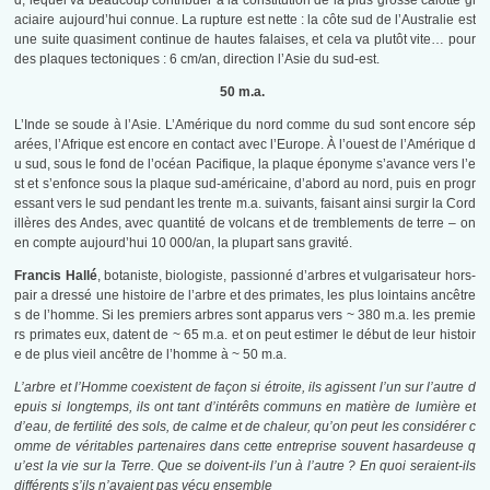
d, lequel va beaucoup contribuer à la constitution de la plus grosse calotte gl
aciaire aujourd’hui connue. La rupture est nette : la côte sud de l’Australie est
une suite quasiment continue de hautes falaises, et cela va plutôt vite… pour
des plaques tectoniques : 6 cm/an, direction l’Asie du sud-est.
50 m.a.
L’Inde se soude à l’Asie. L’Amérique du nord comme du sud sont encore sép
arées, l’Afrique est encore en contact avec l’Europe. À l’ouest de l’Amérique d
u sud, sous le fond de l’océan Pacifique, la plaque éponyme s’avance vers l’e
st et s’enfonce sous la plaque sud-américaine, d’abord au nord, puis en progr
essant vers le sud pendant les trente m.a. suivants, faisant ainsi surgir la Cord
illères des Andes, avec quantité de volcans et de tremblements de terre – on
en compte aujourd’hui 10 000/an, la plupart sans gravité.
Francis Hallé
, botaniste, biologiste, passionné d’arbres et vulgarisateur hors-
pair a dressé une histoire de l’arbre et des primates, les plus lointains ancêtre
s de l’homme. Si les premiers arbres sont apparus vers ~ 380 m.a. les premie
rs primates eux, datent de ~ 65 m.a. et on peut estimer le début de leur histoir
e de plus vieil ancêtre de l’homme à ~ 50 m.a.
L’arbre et l’Homme coexistent de façon si étroite, ils agissent l’un sur l’autre d
epuis si longtemps, ils ont tant d’intérêts communs en matière de lumière et
d’eau, de fertilité des sols, de calme et de chaleur, qu’on peut les considérer c
omme de véritables partenaires dans cette entreprise souvent hasardeuse q
u’est la vie sur la Terre. Que se doivent-ils l’un à l’autre ? En quoi seraient-ils
différents s’ils n’avaient pas vécu ensemble