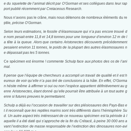
e du squelette de l’animal décrit par O’Gorman et ses collègues dans leur rap
port publié récemment par Cretaceous Research.
Nous n’avons pas le crâne, mais nous détenons de nombreux éléments du re
ptile
, précise O’Gorman.
Selon leurs estimations, le fossile d’élasmosaure qui n’a pas encore trouvé d
e nom pesait entre 11,8 et 14,8 tonnes pour une longueur d’environ 12 m de l
a tête à la queue. Alors que certains Aristonectes découverts précédemment
pesaient environ 11 tonnes, le poids de la plupart des autres élasmosaures n
e dépassait pas les 5 tonnes.
Ce spécimen est énorme !
commente Schulp face aux photos des os de l’ani
mal.
Il pense que l’équipe de chercheurs a accompli un travail de qualité et il est h
eureux de voir qu’elle n’a pas tiré de conclusions à la hâte. En effet, O’Gorma
n hésite même à affirmer si oui ou non l’espèce appartient définitivement au g
enre Aristonectes, étant donné qu’elle pourrait être attribuée à un tout autre g
enre si futures preuves le permettaient.
Schulp a déjà eu l’occasion de travailler sur des plésiosaures des Pays-Bas e
t il reconnaît que les reptiles marins sont très différents dans l’hémisphère Su
d. Un autre aspect très intéressant de ce nouveau spécimen est la période à l
aquelle il a été daté qui s’approche de la fin du Crétacé, à peine 30 000 ans a
vant l’extinction de masse responsable de l’extinction des dinosaures non-avi