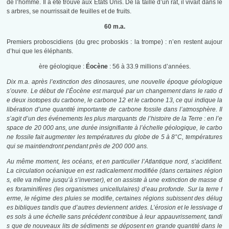
de l’homme. Il a été trouvé aux États Unis. De la taille d’un rat, il vivait dans le
s arbres, se nourrissait de feuilles et de fruits.
60 m.a.
Premiers proboscidiens (du grec proboskis : la trompe) : n’en restent aujour
d’hui que les éléphants.
ère géologique :
Éocène
: 56 à 33.9 millions d’années.
Dix m.a. après l’extinction des dinosaures, une nouvelle époque géologique
s’ouvre. Le début de l’Éocène est marqué par un changement dans le ratio d
e deux isotopes du carbone, le carbone 12 et le carbone 13, ce qui indique la
libération d’une quantité importante de carbone fossile dans l’atmosphère. Il
s’agit d’un des événements les plus marquants de l’histoire de la Terre : en l’e
space de 20 000 ans, une durée insignifiante à l’échelle géologique, le carbo
ne fossile fait augmenter les températures du globe de 5 à 8°C, températures
qui se maintiendront pendant près de 200 000 ans.
Au même moment, les océans, et en particulier l’Atlantique nord, s’acidifient.
La circulation océanique en est radicalement modifiée (dans certaines région
s, elle va même jusqu’à s’inverser), et on assiste à une extinction de masse d
es foraminifères (les organismes unicellulaires) d’eau profonde. Sur la terre f
erme, le régime des pluies se modifie, certaines régions subissent des délug
es bibliques tandis que d’autres deviennent arides. L’érosion et le lessivage d
es sols à une échelle sans précédent contribue à leur appauvrissement, tandi
s que de nouveaux lits de sédiments se déposent en grande quantité dans le