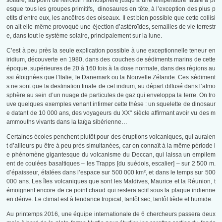
solaire, au point de refroidir l’atmosphère jusqu’à une température fatale à pr
esque tous les groupes primitifs, dinosaures en tête, à l’exception des plus p
etits d’entre eux, les ancêtres des oiseaux. Il est bien possible que cette collisi
on ait elle-même provoqué une éjection d’astéroïdes, semailles de vie terrestr
e, dans tout le système solaire, principalement sur la lune.
C’est à peu près la seule explication possible à une exceptionnelle teneur en
iridium, découverte en 1980, dans des couches de sédiments marins de cette
époque, supérieures de 20 à 160 fois à la dose normale, dans des régions au
ssi éloignées que l’Italie, le Danemark ou la Nouvelle Zélande. Ces sédiment
s ne sont que la destination finale de cet iridium, au départ diffusé dans l’atmo
sphère au sein d’un nuage de particules de gaz qui enveloppa la terre. On tro
uve quelques exemples venant infirmer cette thèse : un squelette de dinosaur
e datant de 10 000 ans, des voyageurs du XX° siècle affirmant avoir vu des m
ammouths vivants dans la taïga sibérienne…
Certaines écoles penchent plutôt pour des éruptions volcaniques, qui auraien
t d’ailleurs pu être à peu près simultanées, car on connaît à la même période l
e phénomène gigantesque du volcanisme du Deccan, qui laissa un empilem
ent de coulées basaltiques – les Trapps [du suédois, escalier] – sur 2 500 m.
d’épaisseur, étalées dans l’espace sur 500 000 km², et dans le temps sur 500
000 ans. Les îles volcaniques que sont les Maldives, Maurice et la Réunion, t
émoignent encore de ce point chaud qui restera actif sous la plaque indienne
en dérive. Le climat est à tendance tropical, tantôt sec, tantôt tiède et humide.
Au printemps 2016, une équipe internationale de 6 chercheurs passera deux