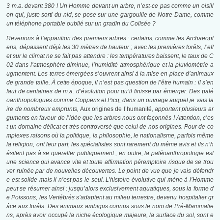
3 m.a. devant 380 ! Un Homme devant un arbre, n’est-ce pas comme un oisill
on qui, juste sorti du nid, se pose sur une gargouille de Notre-Dame, comme
un téléphone portable oublié sur un gradin du Colisée ?
Revenons à l’apparition des premiers arbres : certains, comme les Archaeopt
eris, dépassent déjà les 30 mètres de hauteur ; avec les premières forêts, l’eff
et sur le climat ne se fait pas attendre : les températures baissent, le taux de C
02 dans l’atmosphère diminue, l’humidité atmosphérique et la pluviométrie a
ugmentent. Les terres émergées s’ouvrent ainsi à la mise en place d’animaux
de grande taille. À cette époque, il n’est pas question de l’être humain : il s’en
faut de centaines de m.a. d’évolution pour qu’il finisse par émerger. Des palé
oanthropologues comme Coppens et Picq, dans un ouvrage auquel je vais fa
ire de nombreux emprunts,
Aux origines de l’humanité
, apportent plusieurs ar
guments en faveur de l’idée que les arbres nous ont façonnés ! Attention, c’es
t un domaine délicat et très controversé que celui de nos origines. Pour de co
mplexes raisons où la politique, la philosophie, le nationalisme, parfois même
la religion, ont leur part, les spécialistes sont rarement du même avis et ils n’h
ésitent pas à se quereller publiquement ; en outre, la paléoanthropologie est
une science qui avance vite et toute affirmation péremptoire risque de se trou
ver ruinée par de nouvelles découvertes. Le point de vue que je vais défendr
e est solide mais il n’est pas le seul. L’histoire évolutive qui mène à l’Homme
peut se résumer ainsi : jusqu’alors exclusivement aquatiques, sous la forme d
e Poissons, les Vertébrés s’adaptent au milieu terrestre, devenu hospitalier gr
âce aux forêts. Des animaux ambigus connus sous le nom de Pré-Mammalie
ns, après avoir occupé la niche écologique majeure, la surface du sol, sont e