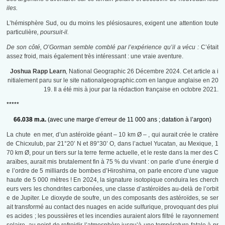
iles.
L’hémisphère Sud, ou du moins les plésiosaures, exigent une attention toute
particulière
, poursuit-il.
De son côté, O’Gorman semble comblé par l’expérience qu’il a vécu :
C’était
assez froid, mais également très intéressant : une vraie aventure.
Joshua Rapp Learn
,
National Geographic 26 Décembre 2024. Cet article a i
nitialement paru sur le site nationalgeographic.com en langue anglaise en 20
19. Il a été mis à jour par la rédaction française en octobre 2021.
*****
66.038 m.a.
(avec une marge d’erreur de 11 000 ans ; datation à l’argon)
La chute en mer, d’un astéroïde géant – 10 km Ø – , qui aurait crée le cratère
de Chicxulub, par 21°20’ N et 89°30’ O, dans l’actuel Yucatan, au Mexique, 1
70 km Ø, pour un tiers sur la terre ferme actuelle, et le reste dans la mer des C
araïbes, aurait mis brutalement fin à 75 % du vivant : on parle d’une énergie d
e l’ordre de 5 milliards de bombes d’Hiroshima, on parle encore d’une vague
haute de 5 000 mètres ! En 2024, la signature isotopique conduira les cherch
eurs vers les chondrites carbonées, une classe d’astéroïdes au-delà de l’orbit
e de Jupiter. Le dioxyde de soufre, un des composants des astéroïdes, se ser
ait transformé au contact des nuages en acide sulfurique, provoquant des plui
es acides ; les poussières et les incendies auraient alors filtré le rayonnement