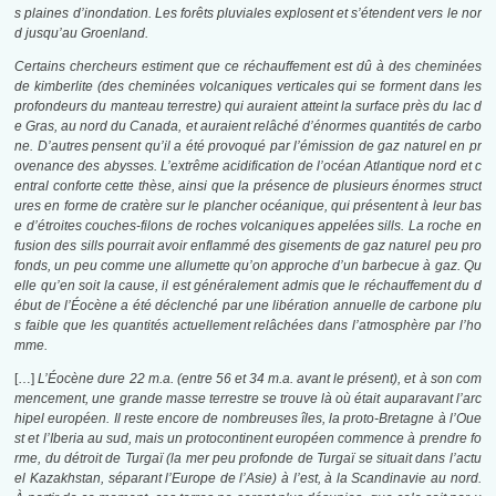
s plaines d’inondation. Les forêts pluviales explosent et s’étendent vers le nor
d jusqu’au Groenland.
Certains chercheurs estiment que ce réchauffement est dû à des cheminées
de kimberlite (des cheminées volcaniques verticales qui se forment dans les
profondeurs du manteau terrestre) qui auraient atteint la surface près du lac d
e Gras, au nord du Canada, et auraient relâché d’énormes quantités de carbo
ne. D’autres pensent qu’il a été provoqué par l’émission de gaz naturel en pr
ovenance des abysses. L’extrême acidification de l’océan Atlantique nord et c
entral conforte cette thèse, ainsi que la présence de plusieurs énormes struct
ures en forme de cratère sur le plancher océanique, qui présentent à leur bas
e d’étroites couches-filons de roches volcaniques appelées sills. La roche en
fusion des sills pourrait avoir enflammé des gisements de gaz naturel peu pro
fonds, un peu comme une allumette qu’on approche d’un barbecue à gaz. Qu
elle qu’en soit la cause, il est généralement admis que le réchauffement du d
ébut de l’Éocène a été déclenché par une libération annuelle de carbone plu
s faible que les quantités actuellement relâchées dans l’atmosphère par l’ho
mme.
[…]
L’Éocène dure 22 m.a. (entre 56 et 34 m.a. avant le présent), et à son com
mencement, une grande masse terrestre se trouve là où était auparavant l’arc
hipel européen. Il reste encore de nombreuses îles, la proto-Bretagne à l’Oue
st et l’Iberia au sud, mais un protocontinent européen commence à prendre fo
rme, du détroit de Turgaï (la mer peu profonde de Turgaï se situait dans l’actu
el Kazakhstan, séparant l’Europe de l’Asie) à l’est, à la Scandinavie au nord.