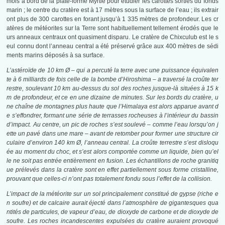
mois à bord de la plate-forme Myrtle pour étudier les carottes sorties du fonds
marin ; le centre du cratère est à 17 mètres sous la surface de l’eau ; ils extrair
ont plus de 300 carottes en forant jusqu’à 1 335 mètres de profondeur. Les cr
atères de météorites sur la Terre sont habituellement tellement érodés que le
urs anneaux centraux ont quasiment disparu. Le cratère de Chixculub est le s
eul connu dont l’anneau central a été préservé grâce aux 400 mètres de sédi
ments marins déposés à sa surface.
L’astéroïde de 10 km Ø –
qui a percuté la terre avec une puissance équivalen
te à 6 milliards de fois celle de la bombe d’Hiroshima – a traversé la croûte ter
restre, soulevant 10 km au-dessus du sol des roches jusque-là situées à 15 k
m de profondeur, et ce en une dizaine de minutes. Sur les bords du cratère, u
ne chaîne de montagnes plus haute que l’Himalaya est alors apparue avant d
e s’effondrer, formant une série de terrasses rocheuses à l’intérieur du bassin
d’impact. Au centre, un pic de roches s’est soulevé – comme l’eau lorsqu’on j
ette un pavé dans une mare – avant de retomber pour former une structure cir
culaire d’environ 140 km Ø, l’anneau central. La croûte terrestre s’est disloqu
ée au moment du choc, et s’est alors comportée comme un liquide, bien qu’el
le ne soit pas entrée entièrement en fusion. Les échantillons de roche granitiq
ue prélevés dans la cratère sont en effet partiellement sous forme cristalline,
prouvant que celles-ci n’ont pas totalement fondu sous l’effet de la collision.
L’impact de la météorite sur un sol principalement constitué de gypse (riche e
n soufre) et de calcaire aurait éjecté dans l’atmosphère de gigantesques qua
ntités de particules, de vapeur d’eau, de dioxyde de carbone et de dioxyde de
soufre. Les roches incandescentes expulsées du cratère auraient provoqué