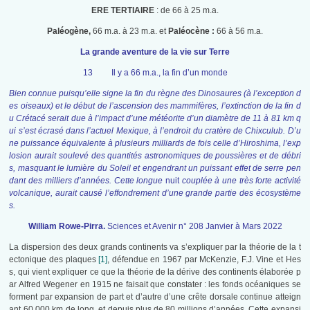
ERE TERTIAIRE
: de 66 à 25 m.a.
Paléogène,
66 m.a. à 23 m.a. et
Paléocène :
66 à 56 m.a.
La grande aventure de la vie sur Terre
13 Il y a 66 m.a., la fin d’un monde
Bien connue puisqu’elle signe la fin du règne des Dinosaures (à l’exception d
es oiseaux) et le début de l’ascension des mammifères, l’extinction de la fin d
u Crétacé serait due à l’impact d’une météorite d’un diamètre de 11 à 81 km q
ui s’est écrasé dans l’actuel Mexique, à l’endroit du cratère de Chixculub. D’u
ne puissance équivalente à plusieurs milliards de fois celle d’Hiroshima, l’exp
losion aurait soulevé des quantités astronomiques de poussières et de débri
s, masquant le lumière du Soleil et engendrant un puissant effet de serre pen
dant des milliers d’années. Cette longue
nuit
couplée à une très forte activité
volcanique, aurait causé l’effondrement d’une grande partie des écosystème
s.
William Rowe-Pirra.
Sciences et Avenir n° 208 Janvier à Mars 2022
La dispersion des deux grands continents va s’expliquer par la théorie de la t
ectonique des plaques
[1]
, défendue en 1967 par McKenzie, F.J. Vine et Hes
s, qui vient expliquer ce que la théorie de la dérive des continents élaborée p
ar Alfred Wegener en 1915 ne faisait que constater : les fonds océaniques se
forment par expansion de part et d’autre d’une crête dorsale continue atteign
ant 60 000 km de long, et depuis plus de 80 millions d’années. Cette expansi