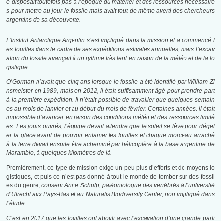
e disposait toutefois pas à l’époque du matériel et des ressources nécessaire
s pour mettre au jour le fossile mais avait tout de même averti des chercheurs
argentins de sa découverte.
L’Institut Antarctique Argentin s’est impliqué dans la mission et a commencé l
es fouilles dans le cadre de ses expéditions estivales annuelles, mais l’excav
ation du fossile avançait à un rythme très lent en raison de la météo et de la lo
gistique.
O’Gorman n’avait que cinq ans lorsque le fossile a été identifié par William Zi
nsmeister en 1989, mais en 2012, il était suffisamment âgé pour prendre part
à la première expédition. Il n’était possible de travailler que quelques semain
es au mois de janvier et au début du mois de février. Certaines années, il était
impossible d’avancer en raison des conditions météo et des ressources limité
es. Les jours ouvrés, l’équipe devait attendre que le soleil se lève pour dégel
er la glace avant de pouvoir entamer les fouilles et chaque morceau arraché
à la terre devait ensuite être acheminé par hélicoptère à la base argentine de
Marambio, à quelques kilomètres de là.
Premièrement, ce type de mission exige un peu plus d’efforts et de moyens lo
gistiques, et puis ce n’est pas donné à tout le monde de tomber sur des fossil
es du genre,
consent Anne Schulp, paléontologue des vertébrés à l’université
d’Utrecht aux Pays-Bas et au Naturalis Biodiversity Center, non impliqué dans
l’étude.
C’est en 2017 que les fouilles ont abouti avec l’excavation d’une grande parti