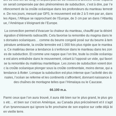
on serait compensée par des phénomènes de subduction, c’est à dire, par l’e
nfoncement de la croûte océanique dans les profondeurs du manteau terrestr
e. De nos jours, mesuré par GPS, le mouvement est de 2 à 5 mm par an, dans
les Alpes, l’Afrique se rapprochant de l’Europe, de 3 cm par an dans l’Atlantiq
ue, l’Amérique s’éloignant de l’Europe.
La convection permet d’évacuer la chaleur du manteau, chauffé par la désint
égration d’éléments radioactifs. Cela favorise la remontée du magma dans le
s dorsales océaniques… comme du beurre congelé posé sur du beurre à tem
pérature ambiante, la croûte terrestre est 1 000 fois plus rigide que le mantea
u. Ce matériau dense a tendance à s’enfoncer dans le manteau dans les zon
es de subduction. Et comme une nappe que l’on tire, toute la croûte océaniqu
e est alors entraînée dans le mouvement, créant à l’opposé un vide, qui favori
se la remontée du matériau mantellique. Les zones de subduction voient don
c la croûte océanique plonger sous la croûte continentale, moins dense, qui a
tendance à
flotter
. Lorsque la subduction est plus intense que l’activité des do
rsales, l’océan se referme et les continents s’affrontent, donnant naissance à
des chaînes de montagne telles que l’Himalaya ou le Caucase.
66.100 m.a.
Parmi ceux que l’on aura trouvé, il aura été bien sur le plus grand, le plus gro
s etc… et bien sur c’est en Amérique, au Canada plus précisément et il s’agit
d’un tyrannosaure qui ignore la fin prochaine de son espèce sur cette déjà bi
en vieille terre.