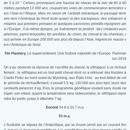
de 5 à 10 ° Celsius, provoquant une hausse du niveau de la mer de 60 à 80
mètres pendant 13 000 ans, coupant les voies de communication terrestres v
ers l’Asie et l’Afrique. Mais en raison de l’activité volcanique, le passage terre
stre vers l’Amérique du Nord reste ouvert, et des marsupiaux, des créatures si
milaires aux premiers primates et quelques carnivores primitifs rejoignent ain
si l’Europe. À la même époque, un événement se produit : des créatures euro
péennes, parmi lesquelles les ancêtres du chien, du cheval et du chameau, t
ous arrivée en Europe 200 000 ans plus tôt depuis l’Asie, migrent en masse v
ers l’Amérique du Nord.
Tim Flannery.
Le supercontinent. Une histoire naturelle de l’Europe. Flammar
ion 2018
On a pu observer la
réponse
de l’ancêtre du cheval, le
sifrhippus
à ce réchauf
fement : le
sifrhippus
est un tout petit cheval dont on a retrouvé des fossiles à
Clarks Forks au nord-ouest du Wyoming, aux États-Unis : au tout début de cet
te période de réchauffement, il pesait 5.5 kg. 130 000 ans plus tard, leurs des
cendants pèseront 4 kg. Puis, le programme génétique voulant sans doute
rat
traper son retard
, quand la température sera redescendue, le
sifrhippus
repre
ndra du poids, jusqu’à atteindre 7 kg.
Eocène
54.8 à 33.7 m.a.
53 m.a.
L’Australie se sépare de l’Antarctique, qui se trouve cerné par un courant froi