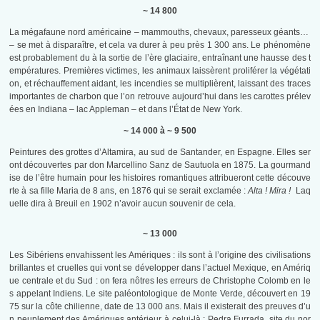
~ 14 800
La mégafaune nord américaine – mammouths, chevaux, paresseux géants…
– se met à disparaître, et cela va durer à peu près 1 300 ans. Le phénomène
est probablement du à la sortie de l’ère glaciaire, entraînant une hausse des t
empératures. Premières victimes, les animaux laissèrent proliférer la végétati
on, et réchauffement aidant, les incendies se multiplièrent, laissant des traces
importantes de charbon que l’on retrouve aujourd’hui dans les carottes prélev
ées en Indiana – lac Appleman – et dans l’État de New York.
~ 14 000 à ~ 9 500
Peintures des grottes d’Altamira, au sud de Santander, en Espagne. Elles ser
ont découvertes par don Marcellino Sanz de Sautuola en 1875. La gourmand
ise de l’être humain pour les histoires romantiques attribueront cette découve
rte à sa fille Maria de 8 ans, en 1876 qui se serait exclamée :
Alta ! Mira !
Laq
uelle dira à Breuil en 1902 n’avoir aucun souvenir de cela.
~ 13 000
Les Sibériens envahissent les Amériques : ils sont à l’origine des civilisations
brillantes et cruelles qui vont se développer dans l’actuel Mexique, en Amériq
ue centrale et du Sud : on fera nôtres les erreurs de Christophe Colomb en le
s appelant Indiens. Le site paléontologique de Monte Verde, découvert en 19
75 sur la côte chilienne, date de 13 000 ans. Mais il existerait des preuves d’u
n peuplement des Amériques antérieur à celui-là : Pedra Furrada, site du nor