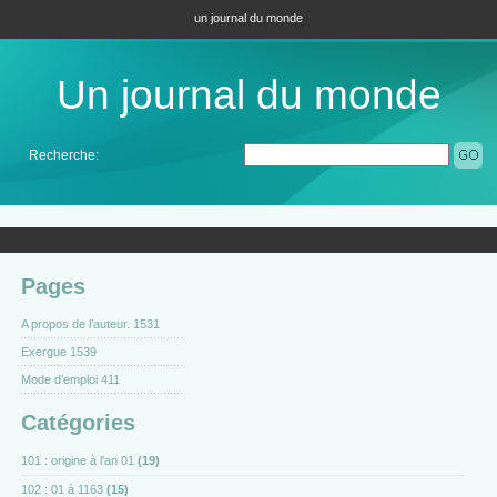
un journal du monde
Un journal du monde
Recherche:
Pages
A propos de l’auteur. 1531
Exergue 1539
Mode d’emploi 411
Catégories
101 : origine à l'an 01
(19)
102 : 01 à 1163
(15)