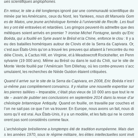
ues scientifiques anglophones.
En retour, le site a été
longtemps ignoré par une communauté scientifique do
minée par les Américains, ceux du Nord, les Yankees,
nous dit Manuela Gom
es de Matos, une jeune archéologue formée à l’université de Recife. Les fouil
les y ont été
entravées et retardées
.
Les gringos peuvent-ils admettre que des
métèques soient arrivés en premier ?
ironise Michel Fontugne, tandis qu’Eric
Boëda, qui a fouillé en Syrie avant le Brésil et la Chine, enfonce le clou :
Il y a
eu des batailles homériques autour de Clovis et de la Serra da Capivara. Or,
c’est aux États-Unis qu’on a trouvé les preuves qui allaient à l’encontre du mo
dèle Clovis, à Cactus Hill, en Virginie, et à Meadowcroft Rockshelter, en Penn
sylvanie (19 000 ans). Même au Brésil ou dans le sud du Chili, sur le site de
Monte Verde fouillé par l’Américain Tom Dillehay, où les contre-preuves s’acc
umulaient, les recherches de Niède Guidon étaient critiquées.
Quand il arrive sur le site de la Serra da Capivara, en 2008, Eric Boëda n’est l
ui-même pas complètement convaincu. Il y réalise une nouvelle expertise sur
les pierres taillées –
Imparable, c’était plus vieux de 10 000 ans que tout le re
ste
– avant de publier ses conclusions en septembre 2014 dans la revue d’ar
chéologie britannique
Antiquity
.
Quand on fouille, on travaille par couches et
l’on ne sait pas ce que l’on va trouver. En Europe, nous avons un fait, nous di
sons qu’il est vrai. Aux États-Unis, il y a un modèle, et les faits qui ne le corrob
orent pas sont considérés comme faux.
L’archéologie brésilienne a longtemps été de tradition européenne. Mais dan
s les années 1970, sous le régime militaire, les élites intellectuelles sont invit