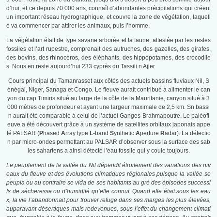
d’hui, et ce depuis 70 000 ans, connaît d’abondantes précipitations qui créent
un important réseau hydrographique, et couvre la zone de végétation, laquell
e va commencer par attirer les animaux, puis l’homme.
La végétation était de type savane arborée et la faune, attestée par les restes
fossiles et l’art rupestre, comprenait des autruches, des gazelles, des girafes,
des bovins, des rhinocéros, des éléphants, des hippopotames, des crocodile
s. Nous en reste aujourd’hui 233 cyprès du Tassili n Ajjer
Cours principal du Tamanrasset aux côtés des actuels bassins fluviaux Nil, S
énégal, Niger, Sanaga et Congo. Le fleuve aurait contribué à alimenter le can
yon du cap Timiris situé au large de la côte de la Mauritanie, canyon situé à 3
000 mètres de profondeur et ayant une largeur maximale de 2,5 km. Sn bassi
n aurait été comparable à celui de l’actuel Ganges-Brahmapoutre. Le paléofl
euve a été découvert grâce à un système de satellites orbitaux japonais appe
lé PALSAR (
P
hased
A
rray type
L
-band
S
ynthetic
A
perture
R
adar). La détectio
n par micro-ondes permettant au PALSAR d’observer sous la surface des sab
les sahariens a ainsi détecté l’eau fossile qui y coule toujours.
Le peuplement de la vallée du Nil dépendit étroitement des variations des niv
eaux du fleuve et des évolutions climatiques régionales puisque la vallée se
peupla ou au contraire se vida de ses habitants au gré des épisodes successi
fs de sécheresse ou d’humidité qu’elle connut. Quand elle était sous les eau
x, la vie l’abandonnait pour trouver refuge dans ses marges les plus élevées,
auparavant désertiques mais redevenues, sous l’effet du changement climati