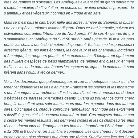
ères, de reptiles et d’oiseaux. Les Amériques avaient été un grand laboratoire
d’expérimentation de l’évolution, un espace où avaient évolué et prospéré de
s animaux et des végétaux inconnus en Afrique et en Asie.
Mais ce n’est plus le cas. Deux mille ans après l’arrivée du Sapiens, la plupar
t de ces espèces uniques avaient disparu. Dans
ce
bref intervalle, suivant les
estimations courantes, l’Amérique du Nord perdit 34 de ses 47 genres de gro
s mammifères, et l’Amérique du Sud 50 sur 60. Après plus de 30 m.a. de pros
périt
é,
les chats à dents de cimeterre disparurent. Tout comme les paresseux t
errestres géants, les lions énormes, les chevaux et les chameaux indigènes
d’Amérique, les rongeurs géants et les mammouths. S’éteignirent également
des milliers d’espèces de petits mammifères, de reptiles et d’oiseaux, et mêm
e d’insectes et de parasites (toutes les espèces de tiques du mammouth som
brèrent dans l’oubli avec ce dernier).
Voici des décennies que paléontologues et zoo-archéologues – ceux qui che
rchent et étudient les restes d’animaux – ratissent les plaines et les montagne
s des Amériques à la recherche d’os fossiles d’anciens chameaux ou de fèce
s pétrifiées de paresseux terrestres géants. Quand ils trouvent ce qu’ils cherc
hent, ils emballent avec soin leurs trésors pour les expédier dans des laborat
oires, où chaque os, chaque coprolithe (appellation technique des excrément
s fossilisés) est méticuleusement examiné et daté. Ces analyses donnent san
s cesse les mêmes résultats : les dernières crottes et les os chameau les plus
récents datent tous de l’époque où les hommes inondèrent l’Amérique – entr
e 12 000 et 9 000 environ avant l’ère commune. Les chercheurs n’ont découv
ert des crottes plus récentes que
dans une région. Sur diverses îles des Caraï