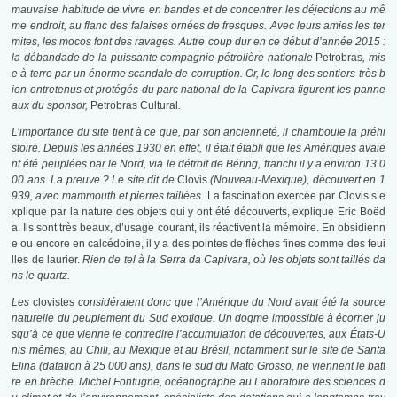
mauvaise habitude de vivre en bandes et de concentrer les déjections au mê
me endroit, au flanc des falaises ornées de fresques. Avec leurs amies les ter
mites, les mocos font des ravages. Autre coup dur en ce début d’année 2015 :
la débandade de la puissante compagnie pétrolière nationale
Petrobras
, mis
e à terre par un énorme scandale de corruption. Or, le long des sentiers très b
ien entretenus et protégés du parc national de la Capivara figurent les panne
aux du sponsor,
Petrobras Cultural
.
L’importance du site tient à ce que, par son ancienneté, il chamboule la préhi
stoire. Depuis les années 1930 en effet, il était établi que les Amériques avaie
nt été peuplées par le Nord, via le détroit de Béring, franchi il y a environ 13 0
00 ans. La preuve ? Le site dit de
Clovis
(Nouveau-Mexique), découvert en 1
939, avec mammouth et pierres taillées.
La fascination exercée par Clovis s’e
xplique par la nature des objets qui y ont été découverts, explique Eric Boëd
a. Ils sont très beaux, d’usage courant, ils réactivent la mémoire. En obsidienn
e ou encore en calcédoine, il y a des pointes de flèches fines comme des feui
lles de laurier.
Rien de tel à la Serra da Capivara, où les objets sont taillés da
ns le quartz.
Les
clovistes
considéraient donc que l’Amérique du Nord avait été la source
naturelle du peuplement du Sud exotique. Un dogme impossible à écorner ju
squ’à ce que vienne le contredire l’accumulation de découvertes, aux États-U
nis mêmes, au Chili, au Mexique et au Brésil, notamment sur le site de Santa
Elina (datation à 25 000 ans), dans le sud du Mato Grosso, ne viennent le batt
re en brèche. Michel Fontugne, océanographe au Laboratoire des sciences d