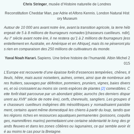
Chris Stringer
, musée d’Histoire naturelle de Londres
Reconstitution Cheddar Man, par Adrie et Alfons Kennis. London Natural Hist
ory Museum
Autour de 10 000 ans avant notre ère, avant la transition agricole, la terre héb
ergeait de 5 à 8 millions de fourrageurs nomades
[chasseurs cueilleurs. ndlr]
.
Au I° siècle avant notre ère, il ne restera qu’1 à 2 millions de fourrageurs [ess
entiellement en Australie, en Amérique et en Afrique], mais ils ne pèseront plu
s rien en comparaison des 250 millions de cultivateurs du monde.
Yuval Noah Harari.
Sapiens. Une brève histoire de l’humanité. Albin Michel 2
015
L’Europe est recouverte d’une épaisse forêt d’essences tempérées, chênes, ti
lleuls, hêtre, mais aussi noisetiers, aulnes, ormes, ainsi que de nombreux arb
res fruitiers, sauvages par définition, pommiers, pruniers, vignes, baies divers
es, et où croissaient au moins six cents espèces de plantes
[2]
comestibles. C
ette forêt était parcourue par un abondant gibier, aurochs (les derniers dispar
urent au XVII° siècle de notre ère), cerfs, chevreuils, sangliers. Les groupes d
e chasseurs cueilleurs indigènes dits
mésolithiques
y nomadisaient paisible
ment, certains ayant même domestiqué les chiens à partir du loup, tandis que
les régions riches en ressources aquatiques permanentes (poissons, coquilla
ges, mammifères marins) permettaient une certaine sédentarité le long des gr
ands fleuves et dans les zones côtières ou lagunaires, ce qui semble avoir ét
é au moins le cas pour la Bretagne.