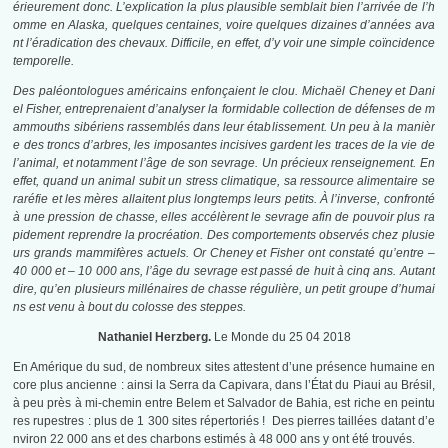
érieurement donc. L’explication la plus plausible semblait bien l’arrivée de l’h
omme en Alaska, quelques centaines, voire quelques dizaines d’années ava
nt l’éradication des chevaux. Difficile, en effet, d’y voir une simple coïncidence
temporelle.
Des paléontologues américains enfonçaient le clou. Michaël Cheney et Dani
el Fisher, entreprenaient d’analyser la formidable collection de défenses de m
ammouths sibériens rassemblés dans leur établissement. Un peu à la manièr
e des troncs d’arbres, les imposantes incisives gardent les traces de la vie de
l’animal, et notamment l’âge de son sevrage. Un précieux renseignement. En
effet, quand un animal subit un stress climatique, sa ressource alimentaire se
raréfie et les mères allaitent plus longtemps leurs petits. À l’inverse, confronté
à une pression de chasse, elles accélèrent le sevrage afin de pouvoir plus ra
pidement reprendre la procréation. Des comportements observés chez plusie
urs grands mammifères actuels. Or Cheney et Fisher ont constaté qu’entre –
40 000 et – 10 000 ans, l’âge du sevrage est passé de huit à cinq ans. Autant
dire, qu’en plusieurs millénaires de chasse régulière, un petit groupe d’humai
ns est venu à bout du colosse des steppes.
Nathaniel Herzberg.
Le Monde du 25 04 2018
En Amérique du sud, de nombreux sites attestent d’une présence humaine en
core plus ancienne : ainsi la Serra da Capivara, dans l’État du Piaui au Brésil,
à peu près à mi-chemin entre Belem et Salvador de Bahia, est riche en peintu
res rupestres : plus de 1 300 sites répertoriés ! Des pierres taillées datant d’e
nviron 22 000 ans et des charbons estimés à 48 000 ans y ont été trouvés.