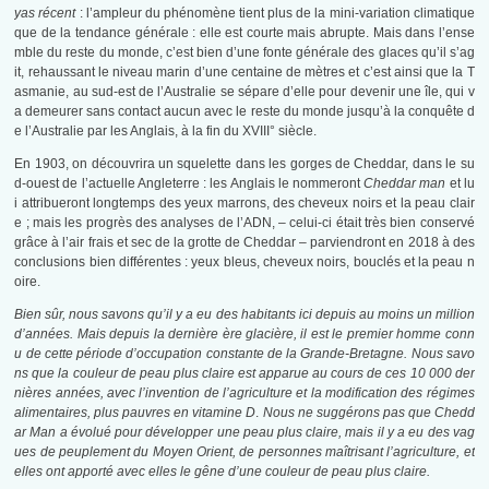
yas récent
: l’ampleur du phénomène tient plus de la mini-variation climatique
que de la tendance générale : elle est courte mais abrupte. Mais dans l’ense
mble du reste du monde, c’est bien d’une fonte générale des glaces qu’il s’ag
it, rehaussant le niveau marin d’une centaine de mètres et c’est ainsi que la T
asmanie, au sud-est de l’Australie se sépare d’elle pour devenir une île, qui v
a demeurer sans contact aucun avec le reste du monde jusqu’à la conquête d
e l’Australie par les Anglais, à la fin du XVIII° siècle.
En 1903, on découvrira un squelette dans les gorges de Cheddar, dans le su
d-ouest de l’actuelle Angleterre : les Anglais le nommeront
Cheddar man
et lu
i attribueront longtemps des yeux marrons, des cheveux noirs et la peau clair
e ; mais les progrès des analyses de l’ADN, – celui-ci était très bien conservé
grâce à l’air frais et sec de la grotte de Cheddar – parviendront en 2018 à des
conclusions bien différentes : yeux bleus, cheveux noirs, bouclés et la peau n
oire.
Bien sûr, nous savons qu’il y a eu des habitants ici depuis au moins un million
d’années.
Mais depuis la dernière ère glacière, il est le premier homme conn
u de cette période d’occupation constante de la Grande-Bretagne.
Nous savo
ns que la couleur de peau plus claire est apparue au cours de ces 10 000 der
nières années, avec l’invention de l’agriculture et la modification des régimes
alimentaires, plus pauvres en vitamine D
.
Nous ne suggérons pas que Chedd
ar Man a évolué pour développer une peau plus claire, mais il y a eu des vag
ues de peuplement du Moyen Orient, de personnes maîtrisant l’agriculture, et
elles ont apporté avec elles le gêne d’une couleur de peau plus claire.