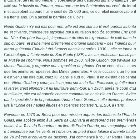
u climat et de l’environnement, spécialiste des datations qui a longtemps trav
aillé sur le bassin du Parana, remarque que les Américains ont
cédé du terrai
n et acceptent aujourd’hui le seuil de 25 000 ans, ce qui était inconcevable il
y a trente ans. On a passé la barrière de Clovis.
Niède Guidon n’y est pas pour rien. Elle est une star au Brésil, parfois autorita
ire et clivante, chercheuse atypique qui
a eu raison trop tôt
, souligne Eric Boë
da. Née d’un père français, importateur de vins et exportateur de café dans le
sud du pays, et d’une mère brésilienne d’origine kaingang – des Indiens du P
arana qu’étudia Claude Lévi-Strauss dans les années 1930 -, elle se forma à
l’archéologie à l’université de Sao Paulo (USP)
avec un professeur passé par
le Musée de l’homme
. Nous sommes en 1963. Niède Guidon, qui travaille au
Museu Paulista, y organise une exposition de photos.
On ne connaissait alors
que les peintures rupestres des Mines générales. À cette occasion, un homm
e est venu me dire que, chez lui, dans le sud du Piaui, il en existait des centai
nes.
Niède Guidon y court, mais un pont sur le rio Sao Francisco, qu’elle doit t
raverser, s’est effondré : il lui faut faire demi-tour. En 1964, après le coup d’Ét
at militaire, elle est dénoncée comme communiste et s’exile en France. Aidée
par le spécialiste de la préhistoire André Leroi-Gourhan, elle devient professe
ure à l’École des hautes études en sciences sociales (EHESS), à Paris.
Revenue en 1973 au Brésil pour une mission auprès des Indiens de l’Etat de
Goias, elle accède enfin à la Serra da Capivara et entreprend ses premières f
ouilles à la Toca do Boqueirao, au lieu-dit Pedra Furada, une magnifique roch
e transpercée par les vents et l’érosion, au pied d’une falaise d’arénite haute
de 70 mètres et couverte de dessins.
J’ai commencé à fouiller Pedra Furada