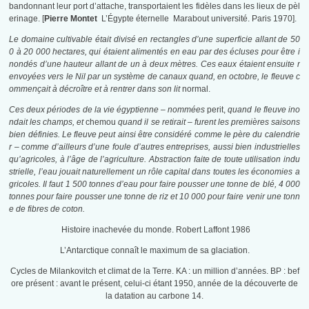
bandonnant leur port d’attache, transportaient les fidèles dans les lieux de pèl
erinage. [
Pierre Montet
L’Égypte éternelle Marabout université. Paris 1970].
Le domaine cultivable était divisé en rectangles d’une superficie allant de 50
0 à 20 000 hectares, qui étaient alimentés en eau par des écluses pour être i
nondés d’une hauteur allant de un à deux mètres. Ces eaux étaient ensuite r
envoyées vers le Nil par un système de canaux quand, en octobre, le fleuve c
ommençait à décroître et à rentrer dans son lit
normal.
Ces deux périodes de la vie égyptienne – nommées
perit,
quand le fleuve ino
ndait les champs, et
chemou
quand il se retirait – furent les premières saisons
bien définies. Le fleuve peut ainsi être considéré comme le père du calendrie
r – comme d’ailleurs d’une foule d’autres entreprises, aussi bien industrielles
qu’agricoles, à l’âge de l’agriculture. Abstraction faite de toute utilisation indu
strielle, l’eau jouait naturellement un rôle capital dans toutes les économies a
gricoles. Il faut 1 500 tonnes d’eau pour faire pousser une tonne de blé, 4 000
tonnes pour faire pousser une tonne de riz et 10 000 pour faire venir une tonn
e de fibres de coton.
Histoire inachevée du monde. Robert Laffont 1986
L’Antarctique connaît le maximum de sa glaciation.
Cycles de Milankovitch et climat de la Terre. KA : un million d’années. BP : bef
ore présent : avant le présent, celui-ci étant 1950, année de la découverte de
la datation au carbone 14.