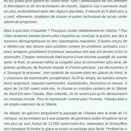
ou les autres gros gibiers du Grand Nord. Avec l’amélioration de ses vêtemen
ts thermiques et de ses techniques de chasse, Sapiens osa s’aventurer toujo
urs plus profondément dans des régions glaciales. À mesure qu’il allait plus a
u nord, vêtements, stratégies de chasse et autres techniques de survie contin
uèrent de progresser.
Mais à quoi bon s’inquiéter ? Pourquoi s’exiler délibérément en Sibérie ? Peu
t-être certaines bandes furent-elles chassées au nord par la guerre, par des p
ressions démographiques ou des catastrophes naturelles. D’autres ont pu êtr
e attirées par des raisons plus positives comme les protéines animales. Les t
erres arctiques grouillaient d’animaux savoureux tels que les rennes et les m
ammouths. Chaque mammouth était source d’une énorme quantité de viande
(avec le froid, on pouvait même la congeler pour la consommer plus tard), de
graisse goûteuse, de fourrure chaude et d’ivoire précieux. Les découvertes d
e Sounguir le prouvent : non contents
de
survivre dans les glaces du Nord, le
s chasseurs de mammouths prospéraient. Au fil du temps, les bandes essaim
èrent largement, traquant mammouths, mastodontes, rhinocéros et rennes. A
utour de 14 000 avant notre ère, la chasse en entraîna certains de la Sibérie
du Nord-Est vers l’Alaska. Bien entendu, ils ne surent pas qu’ils découvraient
un nouveau monde. Pour le mammouth comme pour l’homme, l’Alaska était u
ne simple extension de la Sibérie.
Au départ, les glaciers bloquèrent le passage de l’Alaska vers le reste de l’A
mérique, ne permettant qu’à une poignée de pionniers isolés d’explorer les te
rres plus au sud. Autour de 12 000 avant notre ère, cependant, le réchauffem
ent climatique fit fondre la glace et ouvrit un passage plus facile. Profitant du n