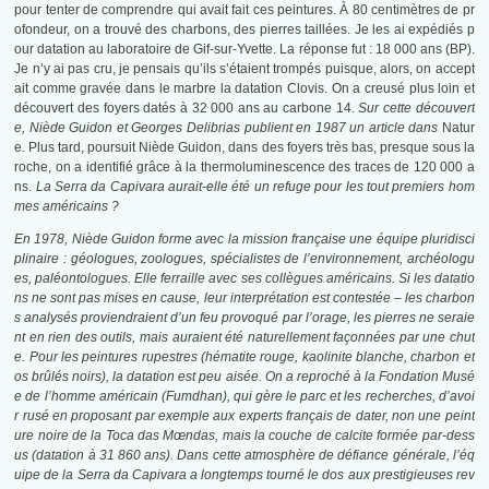
pour tenter de comprendre qui avait fait ces peintures. À 80 centimètres de pr
ofondeur, on a trouvé des charbons, des pierres taillées. Je les ai expédiés p
our datation au laboratoire de Gif-sur-Yvette. La réponse fut : 18 000 ans (BP).
Je n’y ai pas cru, je pensais qu’ils s’étaient trompés puisque, alors, on accept
ait comme gravée dans le marbre la datation Clovis. On a creusé plus loin et
découvert des foyers datés à 32 000 ans au carbone 14.
Sur cette découvert
e, Niède Guidon et Georges Delibrias publient en 1987 un article dans
Natur
e
.
Plus tard, poursuit Niède Guidon, dans des foyers très bas, presque sous la
roche, on a identifié grâce à la thermoluminescence des traces de 120 000 a
ns.
La Serra da Capivara aurait-elle été un refuge pour les tout premiers hom
mes américains ?
En 1978, Niède Guidon forme avec la mission française une équipe pluridisci
plinaire : géologues, zoologues, spécialistes de l’environnement, archéologu
es, paléontologues. Elle ferraille avec ses collègues américains. Si les datatio
ns ne sont pas mises en cause, leur interprétation est contestée – les charbon
s analysés proviendraient d’un feu provoqué par l’orage, les pierres ne seraie
nt en rien des outils, mais auraient été naturellement façonnées par une chut
e. Pour les peintures rupestres (hématite rouge, kaolinite blanche, charbon et
os brûlés noirs), la datation est peu aisée. On a reproché à la Fondation Musé
e de l’homme américain (Fumdhan), qui gère le parc et les recherches, d’avoi
r rusé en proposant par exemple aux experts français de dater, non une peint
ure noire de la Toca das Mœndas, mais la couche de calcite formée par-dess
us (datation à 31 860 ans). Dans cette atmosphère de défiance générale, l’éq
uipe de la Serra da Capivara a longtemps tourné le dos aux prestigieuses rev