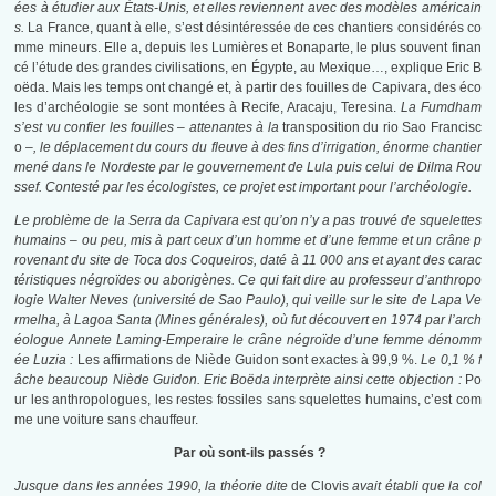
ées à étudier aux États-Unis, et elles reviennent avec des modèles américain
s.
La France, quant à elle, s’est désintéressée de ces chantiers considérés co
mme mineurs. Elle a, depuis les Lumières et Bonaparte, le plus souvent finan
cé l’étude des grandes civilisations, en Égypte, au Mexique…, explique Eric B
oëda. Mais les temps ont changé et, à partir des fouilles de Capivara, des éco
les d’archéologie se sont montées à Recife, Aracaju, Teresina.
La Fumdham
s’est vu confier les fouilles – attenantes à la
transposition du rio Sao Francisc
o –
, le déplacement du cours du fleuve à des fins d’irrigation, énorme chantier
mené dans le Nordeste par le gouvernement de Lula puis celui de Dilma Rou
ssef. Contesté par les écologistes, ce projet est important pour l’archéologie.
Le problème de la Serra da Capivara est qu’on n’y a pas trouvé de squelettes
humains – ou peu, mis à part ceux d’un homme et d’une femme et un crâne p
rovenant du site de Toca dos Coqueiros, daté à 11 000 ans et ayant des carac
téristiques négroïdes ou aborigènes. Ce qui fait dire au professeur d’anthropo
logie Walter Neves (université de Sao Paulo), qui veille sur le site de Lapa Ve
rmelha, à Lagoa Santa (Mines générales), où fut découvert en 1974 par l’arch
éologue Annete Laming-Emperaire le crâne négroïde d’une femme dénomm
ée Luzia :
Les affirmations de Niède Guidon sont exactes à 99,9 %.
Le 0,1 % f
âche beaucoup Niède Guidon. Eric Boëda interprète ainsi cette objection :
Po
ur les anthropologues, les restes fossiles sans squelettes humains, c’est com
me une voiture sans chauffeur.
Par où sont-ils passés ?
Jusque dans les années 1990, la théorie dite
de Clovis
avait établi que la col