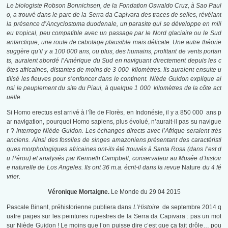
Le biologiste Robson Bonnichsen, de la Fondation Oswaldo Cruz, à Sao Paul
o, a trouvé dans le parc de la Serra da Capivara des traces de selles, révélant
la présence d’Ancyclostoma duodenale, un parasite qui se développe en mili
eu tropical, peu compatible avec un passage par le Nord glaciaire ou le Sud
antarctique, une route de cabotage plausible mais délicate. Une autre théorie
suggère qu’il y a 100 000 ans, ou plus, des humains, profitant de vents portan
ts, auraient abordé l’Amérique du Sud en naviguant directement depuis les c
ôtes africaines, distantes de moins de 3 000 kilomètres. Ils auraient ensuite u
tilisé les fleuves pour s’enfoncer dans le continent. Niède Guidon explique ai
nsi le peuplement du site du Piaui, à quelque 1 000 kilomètres de la côte act
uelle.
Si Homo erectus est arrivé à l’île de Florès, en Indonésie, il y a 850 000 ans p
ar navigation, pourquoi Homo sapiens, plus évolué, n’aurait-il pas su navigue
r ?
interroge Niède Guidon. Les échanges directs avec l’Afrique seraient très
anciens. Ainsi des fossiles de singes amazoniens présentant des caractéristi
ques morphologiques africaines ont-ils été trouvés à Santa Rosa (dans l’est d
u Pérou) et analysés par Kenneth Campbell, conservateur au Musée d’histoir
e naturelle de Los Angeles. Ils ont 36 m.a. écrit-il dans la revue
Nature
du 4 fé
vrier.
Véronique Mortaigne.
Le Monde du 29 04 2015
Pascale Binant, préhistorienne publiera dans
L’Histoire
de septembre 2014 q
uatre pages sur les peintures rupestres de la Serra da Capivara : pas un mot
sur Niède Guidon ! Le moins que l’on puisse dire c’est que ça fait drôle… pou