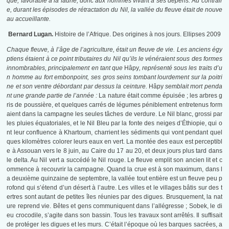
que, favorable à la faune, donc aux hommes vivant à ses dépens. Au contrair
e, durant les épisodes de rétractation du Nil, la vallée du fleuve était de nouve
au accueillante.
Bernard Lugan.
Histoire de l’Afrique. Des origines à nos jours. Ellipses 2009
Chaque fleuve, à l’âge de l’agriculture, était un fleuve de vie. Les anciens égy
ptiens étaient à ce point tributaires du Nil qu’ils le vénéraient sous des formes
innombrables, principalement en tant que
Hâpy
, représenté sous les traits d’u
n homme au fort embonpoint, ses gros seins tombant lourdement sur la poitri
ne et son ventre débordant par dessus la ceinture.
Hâpy
semblait mort penda
nt une grande partie de l’année :
La nature était comme épuisée ; les arbres g
ris de poussière, et quelques carrés de légumes péniblement entretenus form
aient dans la campagne les seules tâches de verdure. Le Nil blanc, grossi par
les pluies équatoriales, et le Nil Bleu par la fonte des neiges d’Éthiopie, qui o
nt leur confluence à Khartoum, charrient les sédiments qui vont pendant quel
ques kilomètres colorer leurs eaux en vert. La montée des eaux est perceptibl
e à Assouan vers le 8 juin, au Caire du 17 au 20, et deux jours plus tard dans
le delta. Au Nil vert a succédé le Nil rouge. Le fleuve emplit son ancien lit et c
ommence à recouvrir la campagne. Quand la crue est à son maximum, dans l
a deuxième quinzaine de septembre, la vallée tout entière est un fleuve peu p
rofond qui s’étend d’un désert à l’autre. Les villes et le villages bâtis sur des t
ertres sont autant de petites îles réunies par des digues. Brusquement, la nat
ure reprend vie. Bêtes et gens communiquent dans l’allégresse ; Sobek, le di
eu crocodile, s’agite dans son bassin. Tous les travaux sont arrêtés. Il suffisait
de protéger les digues et les murs. C’était l’époque où les barques sacrées, a