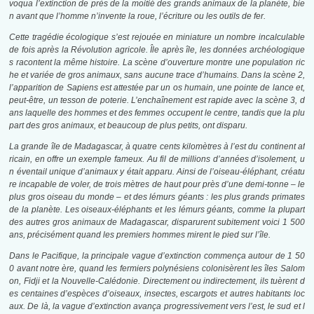
voqua l’extinction de près de la moitié des grands animaux de la planète, bie
n avant que l’homme n’invente la roue, l’écriture ou les outils de fer.
Cette tragédie écologique s’est rejouée en miniature un nombre incalculable
de fois après la Révolution agricole. Île après île, les données archéologique
s racontent la même histoire. La scène d’ouverture montre une population ric
he et variée de gros animaux, sans aucune trace d’humains. Dans la scène 2,
l’apparition de Sapiens est attestée par un os humain, une pointe de lance et,
peut-être, un tesson de poterie. L’enchaînement est rapide avec la scène 3, d
ans laquelle des hommes et des femmes occupent le centre, tandis que la plu
part des gros animaux, et beaucoup de plus petits, ont disparu.
La grande île de Madagascar, à quatre cents kilomètres à l’est
du
continent af
ricain, en offre un exemple fameux. Au fil de millions d’années d’isolement, u
n éventail unique d’animaux y était apparu. Ainsi de l’oiseau-éléphant, créatu
re incapable de voler,
de
trois mètres de haut pour près d’une demi-tonne – le
plus gros oiseau du monde – et des lémurs géants : les plus grands primates
de la planète. Les oiseaux-éléphants et les lémurs géants, comme la plupart
des autres gros animaux de Madagascar, disparurent subitement voici 1 500
ans, précisément quand les premiers hommes mirent le pied sur l’île.
Dans le Pacifique, la principale vague d’extinction commença autour de 1 50
0 avant notre ère, quand les fermiers polynésiens colonisèrent les îles Salom
on, Fidji et la Nouvelle-Calédonie. Directement ou indirectement, ils tuèrent d
es centaines d’espèces d’oiseaux, insectes, escargots et autres habitants loc
aux. De là, la vague d’extinction avança progressivement vers l’est, le sud et l