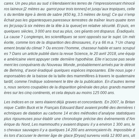
carex. Un peu plus au sud s’étendaient les terres de l’impressionnant rhinocé
ros laineux [2 mètres au garrot pour trois tonnes] et jusqu’aux tropiques, celle
s du terrible tigre à dents de sabre [450 kg, 3.5 mètres de long]. Ce qui n’emp
êchait pas les gigantesques paresseux terrestres de traîner leurs quatre tonn
es [et jusqu’à six mètres de la tête à la queue] en relative sécurité. Et puis, en
quelques siècles, 3 000 ans tout au plus, ces géants ont disparus.
É
radiqués.
La cause ? Longtemps, les scientifiques se sont opposés sur le sujet. Un mét
éorite, comme lors de la disparition des dinosaures, il y a 66 m.a. ? Un chang
ement brutal du climat ? Ou encore l’homme, chasseur habile et sans scrupul
es ? Dans un article publié dans la revue
Science
, le 20 avril 2018, une équip
e américaine vient appuyer cette dernière hypothèse. Elle n’accuse pas seule
ment les conquérants du Nouveau Monde, probablement arrivés par le détroit
de Behring, d’avoir éradiqué quelques espèces imposantes. Elle nous juge r
esponsables de la
baisse de la taille des mammifères à travers le quaternaire
tardif
, comme l’indique sobrement le titre de la publication. En d’autres terme
s, nous serions coupables de la disparition générale des plus grands mammif
ères sur les cinq continents, et cela depuis au moins 125 000 ans.
Les indices en ce sens étaient déjà graves et concordants. En 2007, la Britan
nique Caitlin Buck et le Français Edouard Bard avaient profité des dernières t
echniques de datation au carbone 14 et des méthodes d’analyse statistiques
plus rigoureuses pour établir une chronologie précise des événements d’Am
érique du Nord, Les mammouths y avaient disparu il y a environ 1 300 ans, le
s chevaux sauvages il y a quelques 14 200 ans annonçaient-ils. Impossible d
ès lors d’accuser le dernier âge de glace [Dryas] survenu voilà 12 800 ans, ult