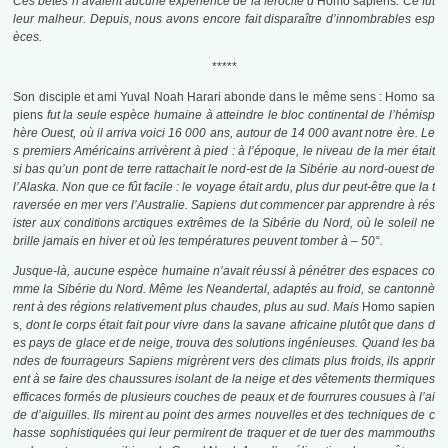
Ces bêtes n’avaient aucune expérience de la férocité d’
Homo sapiens
. Ce fut
leur malheur. Depuis, nous avons encore fait disparaître d’innombrables esp
èces.
*****
Son disciple et ami Yuval Noah Harari abonde dans le même sens : Homo sa
piens
fut la seule espèce humaine
à
atteindre le bloc continental de l’hémisp
hère Ouest, où il arriva voici 16 000 ans, autour de 14 000 avant notre ère. Le
s premiers Américains arrivèrent à pied : à l’époque, le niveau de la mer était
si bas qu’un pont de terre rattachait le nord-est de la Sibérie au nord-ouest de
l’Alaska. Non que ce fût facile : le voyage était ardu, plus dur peut-être que la t
raversée en mer vers l’Australie. Sapiens dut commencer par apprendre à rés
ister aux conditions arctiques extrêmes de la Sibérie du Nord, où le soleil ne
brille jamais en hiver et où les températures peuvent tomber à – 50°.
Jusque-là, aucune espèce humaine n’avait réussi à pénétrer des espaces co
mme la Sibérie du Nord. Même les Neandertal, adaptés au froid, se cantonnè
rent à des régions relativement plus chaudes, plus au sud. Mais
Homo sapien
s,
dont le corps était fait pour vivre dans la savane africaine plutôt que dans d
es pays de glace et de neige, trouva des solutions ingénieuses. Quand les ba
ndes de fourrageurs Sapiens migrèrent vers des climats plus froids, ils apprir
ent à se faire des chaussures isolant de la neige et des vêtements thermiques
efficaces formés de plusieurs couches de peaux et de fourrures cousues à l’ai
de d’aiguilles. Ils mirent au point des armes nouvelles et des techniques de c
hasse sophistiquées qui leur permirent de traquer et de tuer des mammouths