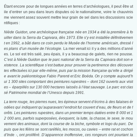
Étant encore pour de longues années en terres d’archéologues, il peut être ut
ile d’entrer un peu dans leurs disputes où le nationalisme, voire le chauvinis
me viennent assez souvent mettre leur grain de sel dans les discussions scie
ntifiques :
Niède Guidon, une archéologue française née en 1934 a été la première à fo
uiller dans la Serra da Capivara, dès 1973. Elle s’y est installée définitivemen
t en 1992, a bâti dans ce coin perdu le Musée de l’homme américain, dressé l
es plans d’un musée de l’écologie.
La mer venait ici il y a des millions d’anné
es. Le sol est très salé, peu épais, il y a beaucoup de galets, rien ne pousse.
C’est à Niède Guidon que le parc national de la Serra da Capivara doit son e
xistence. La scientifique s’est battue pour prouver la pertinence des découver
tes effectuées ici par elle-même, puis par la mission française qu’elle a dirigé
e avant le paléontologue Fabio Parenti et Eric Boëda. On y compte aujourd’h
ui 1 300 sites comportant des peintures rupestres – dont 162 ouverts aux visit
es – éparpillés sur 130 000 hectares laissés à l’état sauvage. Le parc est clas
sé Patrimoine mondial de l’Unesco depuis 1991.
La terre rouge, les pierres nues, les épineux servent d’écrins à des falaises ér
odées qui indiquent qu’auparavant l’endroit fut couvert d’eau, de fleurs et de f
orêts. Les peintures rupestres, dans un premier temps datées entre 8 000 et 1
2 000 ans, parfois superposées, évoquent, la lutte, la chasse, le sexe, le mou
vement des animaux, dont la course de la biche, symbole et logo du parc. De
puis que les félins se sont raréfiés, les mocos, ou cavies – entre rat et cochon
d’Inde -, ont proliféré. D’apparence inoffensive, ces rongeurs ont pourtant la