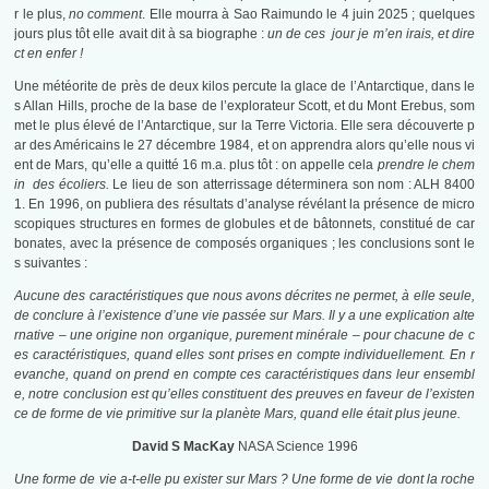
r le plus,
no comment
. Elle mourra à Sao Raimundo le 4 juin 2025 ; quelques
jours plus tôt elle avait dit à sa biographe :
un de ces jour je m’en irais, et dire
ct en enfer !
Une météorite de près de deux kilos percute la glace de l’Antarctique, dans le
s Allan Hills, proche de la base de l’explorateur Scott, et du Mont Erebus, som
met le plus élevé de l’Antarctique, sur la Terre Victoria. Elle sera découverte p
ar des Américains le 27 décembre 1984, et on apprendra alors qu’elle nous vi
ent de Mars, qu’elle a quitté 16 m.a. plus tôt : on appelle cela
prendre le chem
in des écoliers.
Le lieu de son atterrissage déterminera son nom : ALH 8400
1. En 1996, on publiera des résultats d’analyse révélant la présence de micro
scopiques structures en formes de globules et de bâtonnets, constitué de car
bonates, avec la présence de composés organiques ; les conclusions sont le
s suivantes :
Aucune des caractéristiques que nous avons décrites ne permet, à elle seule,
de conclure à l’existence d’une vie passée sur Mars.
Il y a une explication alte
rnative – une origine non organique, purement minérale – pour chacune de c
es caractéristiques, quand elles sont prises en compte individuellement.
En r
evanche, quand on prend en compte ces caractéristiques dans leur ensembl
e, notre conclusion est qu’elles constituent des preuves en faveur de l’existen
ce de forme de vie primitive sur la planète Mars, quand elle était plus jeune.
David S MacKay
NASA Science 1996
Une forme de vie a-t-elle pu exister sur Mars ? Une forme de vie dont la roche