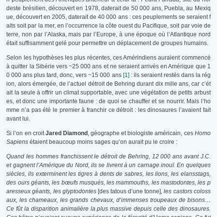
deste brésilien, découvert en 1978, daterait de 50 000 ans, Puebla, au Mexiq
ue, découvert en 2005, daterait de 40 000 ans : ces peuplements se seraient f
aits soit par la mer, en l’occurrence la côte ouest du Pacifique, soit par voie de
terre, non par l’Alaska, mais par l’Europe, à une époque où l’Atlantique nord
était suffisamment gelé pour permettre un déplacement de groupes humains.
Selon les hypothèses les plus récentes, ces Amérindiens auraient commencé
à quitter la Sibérie vers ~25 000 ans et ne seraient arrivés en Amérique que 1
0 000 ans plus tard, donc, vers ~15 000 ans
[1]
: ils seraient restés dans la rég
ion, alors émergée, de l’actuel détroit de Behring durant dix mille ans, car c’ét
ait la seule à offrir un climat supportable, avec une végétation de petits arbust
es, et donc une importante faune : de quoi se chauffer et se nourrir. Mais l’ho
mme n’a pas été le premier à franchir ce détroit : les dinosaures l’avaient fait
avant lui.
Si l’on en croit
Jared Diamond
, géographe et biologiste américain, ces
Homo
Sapiens
étaient beaucoup moins sages qu’on aurait pu le croire :
Quand les hommes franchissent le détroit de Behring, 12 000 ans avant J.C.
et gagnent l’Amérique du Nord, ils se livrent à un carnage inouï. En quelques
siècles, ils exterminent les tigres à dents de sabres, les lions, les elansstags,
des ours géants, les bœufs musqués, les mammouths, les mastodontes, les p
aresseux géants, les glyptodontes
[des tatous d’une tonne]
, les castors coloss
aux, les chameaux, les grands chevaux, d’immenses troupeaux de bisons…
Ce fût la disparition animalière la plus massive depuis celle des dinosaures.