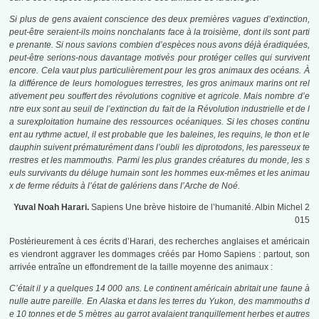
Si plus de gens avaient conscience des deux premières vagues d’extinction,
peut-être seraient-ils moins nonchalants face à la troisième, dont ils sont parti
e prenante. Si nous savions combien d’espèces nous avons déjà éradiquées,
peut-être serions-nous davantage motivés pour protéger celles qui survivent
encore. Cela vaut plus particulièrement pour les gros animaux des océans. À
la différence de leurs homologues terrestres, les gros animaux marins ont rel
ativement peu souffert des révolutions cognitive et agricole. Mais nombre d’e
ntre eux sont au seuil de l’extinction du fait de la Révolution industrielle et de l
a surexploitation humaine des ressources océaniques. Si les choses continu
ent au rythme actuel, il est probable que les baleines, les requins, le thon et le
dauphin suivent prématurément dans l’oubli les diprotodons, les paresseux te
rrestres et les mammouths. Parmi les plus grandes créatures du monde, les s
euls survivants du déluge humain sont les hommes eux-mêmes et les animau
x de ferme réduits à l’état de galériens dans l’Arche de Noé.
Yuval Noah Harari.
Sapiens Une brève histoire de l’humanité. Albin Michel 2
015
Postérieurement à ces écrits d’Harari, des recherches anglaises et américain
es viendront aggraver les dommages créés par Homo Sapiens : partout, son
arrivée entraîne un effondrement de la taille moyenne des animaux :
C’était il y a quelques 14 000 ans. Le continent américain abritait une faune à
nulle autre pareille. En Alaska et dans les terres du Yukon, des mammouths d
e 10 tonnes et de 5 mètres au garrot avalaient tranquillement herbes et autres