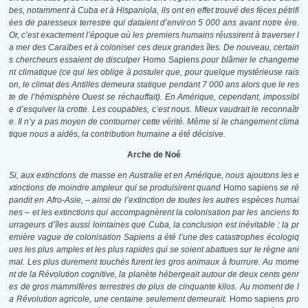
bes, notamment à Cub
a
et à Hispaniola, ils ont en effet trouvé des fèces pétrifi
ées de paresseux terrestre qui dataient d’environ 5 000 ans avant notre ère.
Or, c’est exactement l’époque où les premiers humains réussirent à traverser l
a mer des Caraïbes et à coloniser ces deux grandes îles. D
e
nouveau, certain
s chercheurs essaient de disculper
Homo Sapiens
pour blâmer le changeme
nt climatique (ce qui les oblige à postuler que, pour quelque mystérieuse rais
on, le climat des Antilles demeura statique pendant 7 000 ans alors que le res
te de l’hémisphère Ouest se réchauffait). En Amérique, cependant, impossibl
e d’esquiver la crotte. Les coupables, c’est nous. Mieux vaudrait le reconnaîtr
e. Il n’y a
pas moyen de contourner cette vérité. Même si le changement clima
tique nous a aidés, la contribution humaine a été décisive.
Arche de Noé
Si, aux extinctions de masse en Australie et en Amérique, nous ajoutons les e
xtinctions de moindre ampleur qui se produisirent quand
Homo sapiens
se ré
pandit en Afro-Asie, – ainsi de l’extinction de toutes les autres espèces humai
nes – et les extinctions qui accompagnèrent la colonisation par les anciens fo
urrageurs d’îles aussi lointaines que Cuba, la conclusion est inévitable : la pr
emière vague de colonisation Sapiens a été l’une des catastrophes écologiq
ues les plus amples et les plus rapides qui se soient abattues sur le règne ani
mal. Les plus durement touchés furent les gros animaux à fourrure. Au mome
nt de la Révolution cognitive, la planète hébergeait autour de deux cents genr
es de gros mammifères terrestres de plus de cinquante kilos. Au moment de l
a Révolution agricole, une centaine seulement demeurait.
Homo sapiens
pro