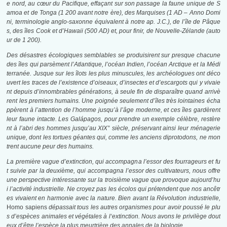
e nord, au cœur du Pacifique, effaçant sur son passage la faune unique de S
amoa et de Tonga (1 200 avant notre ère), des Marquises (1 AD – Anno Domi
ni, terminologie anglo-saxonne équivalent à notre ap. J.C.), de l’île de Pâque
s, des îles Cook et d’Hawaii (500 AD) et, pour finir, de Nouvelle-Zélande (auto
ur de 1 200).
Des désastres écologiques semblables se produisirent sur presque chacune
des îles qui parsèment l’Atlantique, l’océan Indien, l’océan Arctique et la Médi
terranée. Jusque sur les îlots les plus minuscules, les archéologues ont déco
uvert les traces de l’existence d’oiseaux, d’insectes et d’escargots qui y vivaie
nt depuis d’innombrables générations, à seule fin de disparaître quand arrivè
rent les premiers humains. Une poignée seulement d’îles très lointaines écha
ppèrent à l’attention de l’homme jusqu’à l’âge moderne, et ces îles gardèrent
leur faune intacte. Les Galápagos, pour prendre un exemple célèbre, restère
nt à l’abri des hommes jusqu’au XIX°
siècle, préservant ainsi leur ménagerie
unique, dont les tortues géantes qui, comme les anciens diprotodons, ne mon
trent aucune peur des humains.
La première vague d’extinction, qui accompagna l’essor des fourrageurs et fu
t suivie par la deuxième, qui accompagna l’essor des cultivateurs, nous offre
une perspective intéressante sur la troisième vague que provoque aujourd’hu
i l’activité industrielle. Ne croyez pas les écolos qui prétendent que nos ancêtr
es vivaient en harmonie avec la nature. Bien avant la Révolution industrielle,
Homo sapiens
dépassait tous les autres organismes pour avoir poussé le plu
s d’espèces animales et végétales
à
l
‘
extinction.
Nous avons le privilège dout
eux d’être l’espèce la plus meurtrière des annales de la biologie.