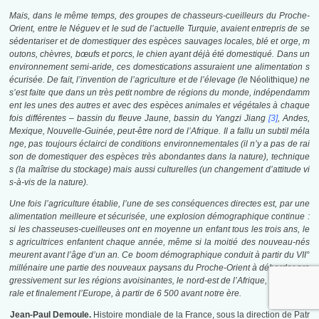
Mais, dans le même temps, des groupes de chasseurs-cueilleurs du Proche-
Orient, entre le Néguev et le sud de l’actuelle Turquie, avaient entrepris de se
sédentariser et de domestiquer des espèces sauvages locales, blé et orge, m
outons, chèvres, bœufs et porcs, le chien ayant déjà été domestiqué. Dans un
environnement semi-aride, ces domestications assuraient une alimentation s
écurisée. De fait, l’invention de l’agriculture et de l’élevage (le
Néolithique
) ne
s’est faite que dans un très petit nombre de régions du monde, indépendamm
ent les unes des autres et avec des espèces animales et végétales à chaque
fois différentes – bassin du fleuve Jaune, bassin du Yangzi Jiang
[3]
, Andes,
Mexique, Nouvelle-Guinée, peut-être nord de l’Afrique. Il a fallu un subtil méla
nge, pas toujours éclairci de conditions environnementales (il n’y a pas de rai
son de domestiquer des espèces très abondantes dans la nature), technique
s (la maîtrise du stockage) mais aussi culturelles (un changement d’attitude vi
s-à-vis de la nature).
Une fois l’agriculture établie, l’une de ses conséquences directes est, par une
alimentation meilleure et sécurisée, une explosion démographique continue :
si les chasseuses-cueilleuses ont en moyenne un enfant tous les trois ans, le
s agricultrices enfantent chaque année, même si la moitié des nouveau-nés
meurent avant l’âge d’un an. Ce boom démographique conduit à partir du VII°
millénaire une partie des nouveaux paysans du Proche-Orient à déborder pro
gressivement sur les régions avoisinantes, le nord-est de l’Afrique, l’Asie cent
rale et finalement l’Europe, à partir de 6 500 avant notre ère.
Jean-Paul Demoule.
Histoire mondiale de la France, sous la direction de Patr