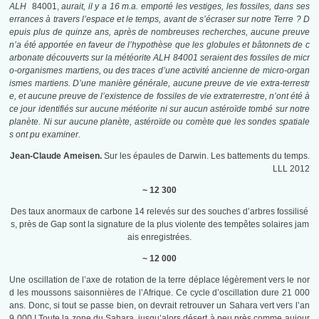
ALH
84001,
aurait, il y a 16 m.a. emporté les vestiges, les fossiles, dans ses
errances à travers l’espace et le temps, avant de s’écraser sur notre Terre ?
D
epuis plus de quinze ans, après de nombreuses recherches, aucune preuve
n’a été apportée en faveur de l’hypothèse que les globules et bâtonnets de c
arbonate découverts sur la météorite ALH 84001 seraient des fossiles de micr
o-organismes martiens, ou des traces d’une activité ancienne de micro-organ
ismes martiens.
D’une manière générale, aucune preuve de vie extra-terrestr
e, et aucune preuve de l’existence de fossiles de vie extraterrestre, n’ont été à
ce jour identifiés sur aucune météorite ni sur aucun astéroïde tombé sur notre
planète. Ni sur aucune planète, astéroïde ou comète que les sondes spatiale
s ont pu examiner.
Jean-Claude Ameisen.
Sur les épaules de Darwin. Les battements du temps.
LLL 2012
~ 12 300
Des taux anormaux de carbone 14 relevés sur des souches d’arbres fossilisé
s, près de Gap sont la signature de la plus violente des tempêtes solaires jam
ais enregistrées.
~ 12 000
Une oscillation de l’axe de rotation de la terre déplace légèrement vers le nor
d les moussons saisonnières de l’Afrique. Ce cycle d’oscillation dure 21 000
ans. Donc, si tout se passe bien, on devrait retrouver un Sahara vert vers l’an
9 000 ! Toute la zone du Sahara, jusqu’alors désert à peu près comme aujour