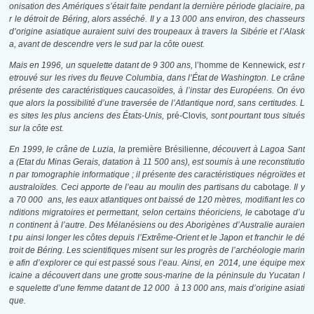
onisation des Amériques s’était faite pendant la dernière période glaciaire, pa
r le détroit de Béring, alors asséché. Il y a 13 000 ans environ, des chasseurs
d’origine asiatique auraient suivi des troupeaux à travers la Sibérie et l’Alask
a, avant de descendre vers le sud par la côte ouest.
Mais en 1996, un squelette datant de 9 300 ans,
l’homme de Kennewick
, est r
etrouvé sur les rives du fleuve Columbia, dans l’État de Washington. Le crâne
présente des caractéristiques caucasoïdes, à l’instar des Européens. On évo
que alors la possibilité d’une traversée de l’Atlantique nord, sans certitudes. L
es sites les plus anciens des États-Unis,
pré-Clovis
, sont pourtant tous situés
sur la côte est.
En 1999, le crâne de Luzia, la
première Brésilienne
, découvert à Lagoa Sant
a (Etat du Minas Gerais, datation à 11 500 ans), est soumis à une reconstitutio
n par tomographie informatique ; il présente des caractéristiques négroïdes et
australoïdes. Ceci apporte de l’eau au moulin des partisans du
cabotage
. Il y
a 70 000 ans, les eaux atlantiques ont baissé de 120 mètres, modifiant les co
nditions migratoires et permettant, selon certains théoriciens, le
cabotage
d’u
n continent à l’autre. Des Mélanésiens ou des Aborigènes d’Australie auraien
t pu ainsi longer les côtes depuis l’Extrême-Orient et le Japon et franchir le dé
troit de Béring. Les scientifiques misent sur les progrès de l’archéologie marin
e afin d’explorer ce qui est passé sous l’eau. Ainsi, en 2014, une équipe mex
icaine a découvert dans une grotte sous-marine de la péninsule du Yucatan l
e squelette d’une femme datant de 12 000 à 13 000 ans, mais d’origine asiati
que.