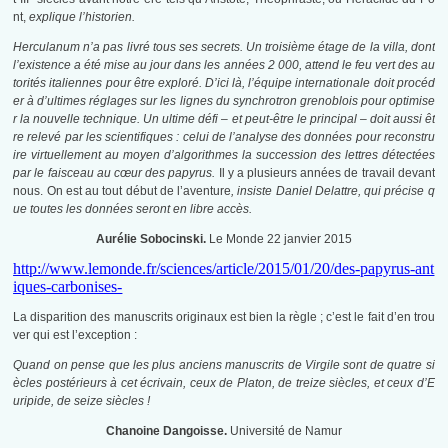
nt,
explique l’historien.
Herculanum n’a pas livré tous ses secrets. Un troisième étage de la villa, dont
l’existence a été mise au jour dans les années 2 000, attend le feu vert des au
torités italiennes pour être exploré. D’ici là, l’équipe internationale doit procéd
er à d’ultimes réglages sur les lignes du synchrotron grenoblois pour optimise
r la nouvelle technique. Un ultime défi – et peut-être le principal – doit aussi êt
re relevé par les scientifiques : celui de l’analyse des données pour reconstru
ire virtuellement au moyen d’algorithmes la succession des lettres détectées
par le faisceau au cœur des papyrus.
Il y a plusieurs années de travail devant
nous. On est au tout début de l’aventure
, insiste Daniel Delattre, qui précise q
ue toutes les données seront en libre accès.
Aurélie Sobocinski.
Le Monde 22 janvier 2015
http://www.lemonde.fr/sciences/article/2015/01/20/des-papyrus-ant
iques-carbonises-
La disparition des manuscrits originaux est bien la règle ; c’est le fait d’en trou
ver qui est l’exception :
Quand on pense que les plus anciens manuscrits de Virgile sont de quatre si
ècles postérieurs à cet écrivain, ceux de Platon, de treize siècles, et ceux d’E
uripide, de seize siècles !
Chanoine Dangoisse.
Université de Namur