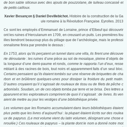
de bon sable siliceux avec des ajouts de pouzzolane, de tuileau concassé et
de petits cailloux.
Xavier Besançon § Daniel Devillebichot.
Histoire de la construction de la Ga
ule romaine à la Révolution Française. Eyrolles. 2013
Ce sont les employés d’Emmanuel de Lorraine, prince d’Elbeuf qui découvrir
ont les ruines d’Herculanum en 1709, en creusant un puits. Les premières fou
illes tiendront beaucoup plus du pillage que de l’archéologie, mais le professi
onnalisme finira par prendre le dessus :
En 1753, alors qu’ils perçaient un tunnel dans une villa, ils firent une découve
rte déroutante : les ruines
d’une pièce au sol de mosaïque, pleine d’objets de
la longueur d’une demi-paume et ronds,
comme le rapporta l’un d’eux
, resse
mblant à des racines de bois, tout noirs et apparemment faits d’un seul bloc.
Certains pensaient qu’ils étaient tombés sur une réserve de briquettes de cha
rbon et en brûlèrent quelques-unes pour dissiper la froidure du petit matin.
D’autres croyaient qu’il s’agissait de rouleaux de tissu ou de filets de pêche c
arbonisés. Soudain, un de ces objets tomba par terre et se brisa. Des lettres a
pparurent et les explorateurs comprirent de quoi il s’agissait : de livres. Ils ven
aient de mettre au jour les vestiges d’une bibliothèque privée.
Les volumes que les Romains accumulaient dans leurs bibliothèques étaient
plus petits que les livres d’aujourd’hui : la plupart étaient écrits sur des roulea
ux de papyrus. (Le mot volume vient du latin volumen, désignant une chose e
nroulée.) Ces rouleaux de papyrus – la plante dont le nom a donné notre mot