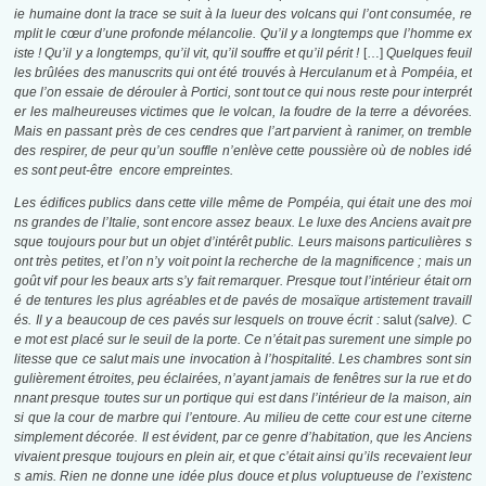
ie humaine dont la trace se suit à la lueur des volcans qui l’ont consumée, re
mplit le cœur d’une profonde mélancolie. Qu’il y a longtemps que l’homme ex
iste ! Qu’il y a longtemps, qu’il vit, qu’il souffre et qu’il périt !
[…]
Quelques feuil
les brûlées des manuscrits qui ont été trouvés à Herculanum et à Pompéia, et
que l’on essaie de dérouler à Portici, sont tout ce qui nous reste pour interprét
er les malheureuses victimes que le volcan, la foudre de la terre a dévorées.
Mais en passant près de ces cendres que l’art parvient à ranimer, on tremble
des respirer, de peur qu’un souffle n’enlève cette poussière où de nobles idé
es sont peut-être encore empreintes.
Les édifices publics dans cette ville même de Pompéia, qui était une des moi
ns grandes de l’Italie, sont encore assez beaux. Le luxe des Anciens avait pre
sque toujours pour but un objet d’intérêt public. Leurs maisons particulières s
ont très petites, et l’on n’y voit point la recherche de la magnificence ; mais un
goût vif pour les beaux arts s’y fait remarquer. Presque tout l’intérieur était orn
é de tentures les plus agréables et de pavés de mosaïque artistement travaill
és. Il y a beaucoup de ces pavés sur lesquels on trouve écrit :
salut
(salve). C
e mot est placé sur le seuil de la porte. Ce n’était pas surement une simple po
litesse que ce salut mais une invocation à l’hospitalité. Les chambres sont sin
gulièrement étroites, peu éclairées, n’ayant jamais de fenêtres sur la rue et do
nnant presque toutes sur un portique qui est dans l’intérieur de la maison, ain
si que la cour de marbre qui l’entoure. Au milieu de cette cour est une citerne
simplement décorée. Il est évident, par ce genre d’habitation, que les Anciens
vivaient presque toujours en plein air, et que c’était ainsi qu’ils recevaient leur
s amis. Rien ne donne une idée plus douce et plus voluptueuse de l’existenc