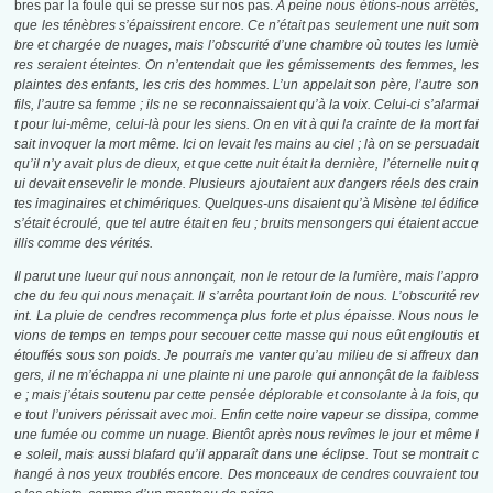
bres par la foule qui se presse sur nos pas.
À peine nous étions-nous arrêtés,
que les ténèbres s’épaissirent encore. Ce n’était pas seulement une nuit som
bre et chargée de nuages, mais l’obscurité d’une chambre où toutes les lumiè
res seraient éteintes. On n’entendait que les gémissements des femmes, les
plaintes des enfants, les cris des hommes. L’un appelait son père, l’autre son
fils, l’autre sa femme ; ils ne se reconnaissaient qu’à la voix. Celui-ci s’alarmai
t pour lui-même, celui-là pour les siens. On en vit à qui la crainte de la mort fai
sait invoquer la mort même. Ici on levait les mains au ciel ; là on se persuadait
qu’il n’y avait plus de dieux, et que cette nuit était la dernière, l’éternelle nuit q
ui devait ensevelir le monde. Plusieurs ajoutaient aux dangers réels des crain
tes imaginaires et chimériques. Quelques-uns disaient qu’à Misène tel édifice
s’était écroulé, que tel autre était en feu ; bruits mensongers qui étaient accue
illis comme des vérités.
Il parut une lueur qui nous annonçait, non le retour de la lumière, mais l’appro
che du feu qui nous menaçait. Il s’arrêta pourtant loin de nous. L’obscurité rev
int. La pluie de cendres recommença plus forte et plus épaisse. Nous nous le
vions de temps en temps pour secouer cette masse qui nous eût engloutis et
étouffés sous son poids. Je pourrais me vanter qu’au milieu de si affreux dan
gers, il ne m’échappa ni une plainte ni une parole qui annonçât de la faibless
e ; mais j’étais soutenu par cette pensée déplorable et consolante à la fois, qu
e tout l’univers périssait avec moi. Enfin cette noire vapeur se dissipa, comme
une fumée ou comme un nuage. Bientôt après nous revîmes le jour et même l
e soleil, mais aussi blafard qu’il apparaît dans une éclipse. Tout se montrait c
hangé à nos yeux troublés encore. Des monceaux de cendres couvraient tou