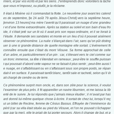
rniers, et par vos écrits et par les siens. J’entreprends donc volontiers la tâche
que vous m’imposez, ou plutôt, je la réclame.
Il était à Misène où il commandait la flotte. Le neuvième jour avant les calend
es de septembre,
[le 24 août 79 après Jésus-Christ]
vers la septième heure,
[environ 13 heures] ma mère l’avertit qu’il paraissait un nuage d’une grandeu
r et d’une forme extraordinaire. Après sa station au soleil et son bain d’eau fro
ide, il s’était jeté sur un lit où il avait pris son repas ordinaire, et il se livrait à
l’étude. Il demande ses sandales et monte en un lieu d’où il pouvait aisément
observer ce phénomène. La nuée s’élançait dans l’air, sans qu’on pût disting
uer à une si grande distance de quelle montagne elle sortait. L’événement fit
connaître ensuite que c’était du mont Vésuve. Sa forme approchait de celle
d’un arbre, et particulièrement d’un pin : car, s’élevant vers le ciel comme sur
un tronc immense, sa tête s’étendait en rameaux ; peut-être le souffle puissan
t qui poussait d’abord cette vapeur ne se faisait-il plus sentir ; peut-être aussi l
e nuage, en s’affaiblissant ou en s’affaissant sous son propre poids, se répan
dait-il en surface. Il paraissait tantôt blanc, tantôt sale et tacheté, selon qu’il ét
ait chargé de cendre ou de terre.
Ce phénomène surprit mon oncle, et, dans son zèle pour la science, il voulut
l’examiner de plus près. Il fit appareiller un navire liburnien, et me laissa la lib
erté de le suivre. Je lui répondis que j’aimais mieux étudier ; il m’avait par has
ard donné lui-même quelque chose à écrire. Il sortait de chez lui, lorsqu’il reç
ut un billet de Rectine, femme de Césius Bassus. Effrayée de l’imminence du
péril (car sa villa était située au pied du Vésuve, et l’on ne pouvait s’échapper
que par la mer), elle le priait de lui porter secours. Alors il change de but, et p