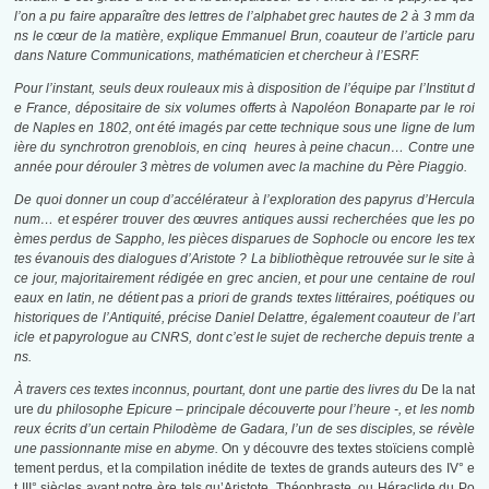
l’on a pu faire apparaître des lettres de l’alphabet grec hautes de 2 à 3 mm da
ns le cœur de la matière, explique Emmanuel Brun, coauteur de l’article paru
dans Nature Communications, mathématicien et chercheur à l’ESRF.
Pour l’instant, seuls deux rouleaux mis à disposition de l’équipe par l’Institut d
e France, dépositaire de six volumes offerts à Napoléon Bonaparte par le roi
de Naples en 1802, ont été imagés par cette technique sous une ligne de lum
ière du synchrotron grenoblois, en cinq heures à peine chacun… Contre une
année pour dérouler 3 mètres de volumen avec la machine du Père Piaggio.
De quoi donner un coup d’accélérateur à l’exploration des papyrus d’Hercula
num… et espérer trouver des œuvres antiques aussi recherchées que les po
èmes perdus de Sappho, les pièces disparues de Sophocle ou encore les tex
tes évanouis des dialogues d’Aristote ? La bibliothèque retrouvée sur le site à
ce jour, majoritairement rédigée en grec ancien, et pour une centaine de roul
eaux en latin, ne détient pas a priori de grands textes littéraires, poétiques ou
historiques de l’Antiquité, précise Daniel Delattre, également coauteur de l’art
icle et papyrologue au CNRS, dont c’est le sujet de recherche depuis trente a
ns.
À travers ces textes inconnus, pourtant, dont une partie des livres du
De la nat
ure
du philosophe Epicure – principale découverte pour l’heure -, et les nomb
reux écrits d’un certain Philodème de Gadara, l’un de ses disciples, se révèle
une passionnante mise en abyme.
On y découvre des textes stoïciens complè
tement perdus, et la compilation inédite de textes de grands auteurs des IV° e
t III° siècles avant notre ère tels qu’Aristote, Théophraste, ou Héraclide du Po