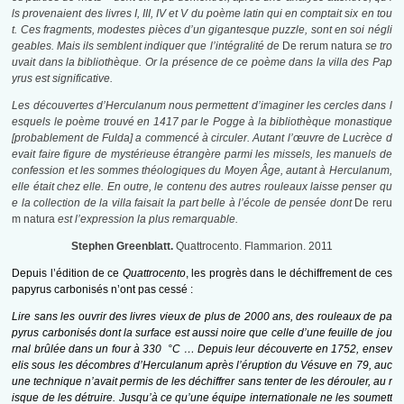
ls provenaient des livres I, III, IV et V du poème latin qui en comptait six en tou
t. Ces fragments, modestes pièces d’un gigantesque puzzle, sont en soi négli
geables. Mais ils semblent indiquer que l’intégralité de
De rerum natura
se tro
uvait dans la bibliothèque. Or la présence de ce poème dans la villa des Pap
yrus est significative.
Les découvertes d’Herculanum nous permettent d’imaginer les cercles dans l
esquels le poème trouvé en 1417 par le Pogge à la bibliothèque monastique
[probablement de Fulda] a commencé à circuler. Autant l’œuvre de Lucrèce d
evait faire figure de mystérieuse étrangère parmi les missels, les manuels de
confession et les sommes théologiques du Moyen Âge, autant à Herculanum,
elle était chez elle. En outre, le contenu des autres rouleaux laisse penser qu
e la collection de la villa faisait la part belle à l’école de pensée dont
De reru
m natura
est l’expression la plus remarquable.
Stephen Greenblatt.
Quattrocento. Flammarion. 2011
Depuis l’édition de ce
Quattrocento
, les progrès dans le déchiffrement de ces
papyrus carbonisés n’ont pas cessé :
Lire sans les ouvrir des livres vieux de plus de 2000 ans, des rouleaux de pa
pyrus carbonisés dont la surface est aussi noire que celle d’une feuille de jou
rnal brûlée dans un four à 330 °C … Depuis leur découverte en 1752, ensev
elis sous les décombres d’Herculanum après l’éruption du Vésuve en 79, auc
une technique n’avait permis de les déchiffrer sans tenter de les dérouler, au r
isque de les détruire. Jusqu’à ce qu’une équipe internationale ne les soumett