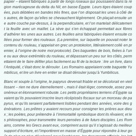
papier – étaient fabriqués à partir de longs roseaux qui poussaient dans la ré
gion marécageuse du delta du Nil, en basse Égypte. Leurs tiges étaient coup
ées, puis débitées en bandes très fines, que l’on disposait les unes à côté de
s autres, de façon qu’elles se chevauchent légèrement. On plaçait ensuite un
e autre couche par-dessus, à la perpendiculaire, et l’on martelait délicatemen
t la feuille avec un maillet. La sève qui s’en échappait permettait aux fibres
d’adhérer les unes aux autres. Les feuilles ainsi fabriquées étaient ensuite co
llées pour former des rouleaux. (La première, sur laquelle on pouvait noter le
contenu du rouleau, s’appelait en grec un protokolon, littéralement collé en pr
emier, à l’origine de notre mot protocole). Des baguettes de bois, fixées à l’un
e ou aux deux extrémités du rouleau, et dépassant un peu sur les côtés, perm
ettaient de le faire défiler plus facilement au fil de la lecture : lire un livre, dans
l’Antiquité, c’était donc le dérouler. Les Romains appelaient cette baguette Yu
mbilicus, et lire un livre en entier se disait
dérouler jusqu’à Yumbilicus.
Blanc et souple à l’origine, le papyrus devenait friable et se décolorait en vieil
lissant – rien ne dure éternellement -, mais il était léger, commode, assez peu
onéreux et étonnamment robuste. Les petits propriétaires terriens d’Égypte sa
vaient qu’ils pouvaient inscrire leurs récépissés fiscaux sur un morceau de pa
pyrus, et qu’ils seraient parfaitement lisibles pendant des années, voire des g
énérations. Les prêtres y avaient recours pour consigner les prières aux dieu
x ; les poètes, pour prétendre à l’immortalité symbolique dont ils rêvaient, et le
s philosophes, pour transmettre leurs pensées à de futurs disciples. Les Rom
ains, comme les Grecs avant eux, comprirent aussi qu’il s’agissait du meilleur
support d’écriture, et l’importèrent en masse d’Égypte pour répondre à leur go