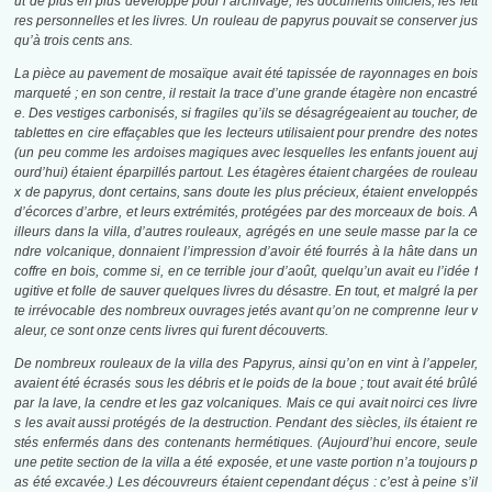
ût de plus en plus développé pour l’archivage, les documents officiels, les lett
res personnelles et les livres. Un rouleau de papyrus pouvait se conserver jus
qu’à trois cents ans.
La pièce au pavement de mosaïque avait été tapissée de rayonnages en bois
marqueté ; en son centre, il restait la trace d’une grande étagère non encastré
e. Des vestiges carbonisés, si fragiles qu’ils se désagrégeaient au toucher, de
tablettes en cire effaçables que les lecteurs utilisaient pour prendre des notes
(un peu comme les ardoises magiques avec lesquelles les enfants jouent auj
ourd’hui) étaient éparpillés partout. Les étagères étaient chargées de rouleau
x de papyrus, dont certains, sans doute les plus précieux, étaient enveloppés
d’écorces d’arbre, et leurs extrémités, protégées par des morceaux de bois. A
illeurs dans la villa, d’autres rouleaux, agrégés en une seule masse par la ce
ndre volcanique, donnaient l’impression d’avoir été fourrés à la hâte dans un
coffre en bois, comme si, en ce terrible jour d’août, quelqu’un avait eu l’idée f
ugitive et folle de sauver quelques livres du désastre. En tout, et malgré la per
te irrévocable des nombreux ouvrages jetés avant qu’on ne comprenne leur v
aleur, ce sont onze cents livres qui furent découverts.
De nombreux rouleaux de la villa des Papyrus, ainsi qu’on en vint à l’appeler,
avaient été écrasés sous les débris et le poids de la boue ; tout avait été brûlé
par la lave, la cendre et les gaz volcaniques. Mais ce qui avait noirci ces livre
s les avait aussi protégés de la destruction. Pendant des siècles, ils étaient re
stés enfermés dans des contenants hermétiques. (Aujourd’hui encore, seule
une petite section de la villa a été exposée, et une vaste portion n’a toujours p
as été excavée.) Les découvreurs étaient cependant déçus : c’est à peine s’il