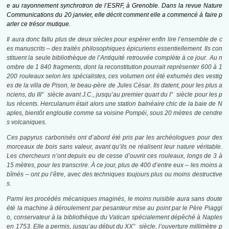
e au rayonnement synchrotron de l’ESRF, à Grenoble. Dans la revue Nature
Communications du 20 janvier, elle décrit comment elle a commencé à faire p
arler ce trésor mutique.
Il aura donc fallu plus de deux siècles pour espérer enfin lire l’ensemble de c
es manuscrits – des traités philosophiques épicuriens essentiellement. Ils con
stituent la seule bibliothèque de l’Antiquité retrouvée complète à ce jour. Au n
ombre de 1 840 fragments, dont la reconstitution pourrait représenter 600 à 1
200 rouleaux selon les spécialistes, ces volumen ont été exhumés des vestig
es de la villa de Pison, le beau-père de Jules César. Ils datent, pour les plus a
nciens, du III° siècle avant J.C., jusqu’au premier quart du I° siècle pour les p
lus récents. Herculanum était alors une station balnéaire chic de la baie de N
aples, bientôt engloutie comme sa voisine Pompéi, sous 20 mètres de cendre
s volcaniques.
Ces papyrus carbonisés ont d’abord été pris par les archéologues pour des
morceaux de bois sans valeur, avant qu’ils ne réalisent leur nature véritable.
Les chercheurs n’ont depuis eu de cesse d’ouvrir ces rouleaux, longs de 3 à
15 mètres, pour les transcrire. À ce jour, plus de 400 d’entre eux – les moins a
bîmés – ont pu l’être, avec des techniques toujours plus ou moins destructive
s.
Parmi les procédés mécaniques imaginés, le moins nuisible aura sans doute
été la machine à déroulement par pesanteur mise au point par le Père Piaggi
o, conservateur à la bibliothèque du Vatican spécialement dépêché à Naples
en 1753. Elle a permis, jusqu’au début du XX° siècle, l’ouverture millimètre p