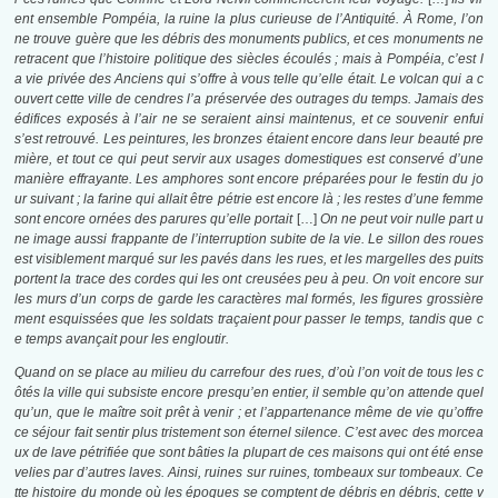
ent ensemble Pompéia, la ruine la plus curieuse de l’Antiquité. À Rome, l’on
ne trouve guère que les débris des monuments publics, et ces monuments ne
retracent que l’histoire politique des siècles écoulés ; mais à Pompéia, c’est l
a vie privée des Anciens qui s’offre à vous telle qu’elle était. Le volcan qui a c
ouvert cette ville de cendres l’a préservée des outrages du temps. Jamais des
édifices exposés à l’air ne se seraient ainsi maintenus, et ce souvenir enfui
s’est retrouvé. Les peintures, les bronzes étaient encore dans leur beauté pre
mière, et tout ce qui peut servir aux usages domestiques est conservé d’une
manière effrayante. Les amphores sont encore préparées pour le festin du jo
ur suivant ; la farine qui allait être pétrie est encore là ; les restes d’une femme
sont encore ornées des parures qu’elle portait
[…]
On ne peut voir nulle part u
ne image aussi frappante de l’interruption subite de la vie. Le sillon des roues
est visiblement marqué sur les pavés dans les rues, et les margelles des puits
portent la trace des cordes qui les ont creusées peu à peu. On voit encore sur
les murs d’un corps de garde les caractères mal formés, les figures grossière
ment esquissées que les soldats traçaient pour passer le temps, tandis que c
e temps avançait pour les engloutir.
Quand on se place au milieu du carrefour des rues, d’où l’on voit de tous les c
ôtés la ville qui subsiste encore presqu’en entier, il semble qu’on attende quel
qu’un, que le maître soit prêt à venir ; et l’appartenance même de vie qu’offre
ce séjour fait sentir plus tristement son éternel silence. C’est avec des morcea
ux de lave pétrifiée que sont bâties la plupart de ces maisons qui ont été ense
velies par d’autres laves. Ainsi, ruines sur ruines, tombeaux sur tombeaux. Ce
tte histoire du monde où les époques se comptent de débris en débris, cette v