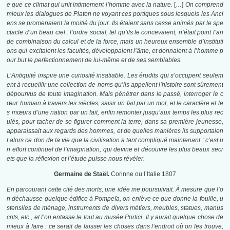
e que ce climat qui unit intimement l’homme avec la nature.
[…]
On comprend
mieux les dialogues de Platon ne voyant ces portiques sous lesquels les Anci
ens se promenaient la moitié du jour. Ils étaient sans cesse animés par le spe
ctacle d’un beau ciel : l’ordre social, tel qu’ils le concevaient, n’était point l’ari
de combinaison du calcul et de la force, mais un heureux ensemble d’instituti
ons qui excitaient les facultés, développaient l’âme, et donnaient à l’homme p
our but le perfectionnement de lui-même et de ses semblables.
L’Antiquité inspire une curiosité insatiable. Les érudits qui s’occupent seulem
ent à recueillir une collection de noms qu’ils appellent l’histoire sont sûrement
dépourvus de toute imagination. Mais pénétrer dans le passé, interroger le c
œur humain à travers les siècles, saisir un fait par un mot, et le caractère et le
s mœurs d’une nation par un fait, enfin remonter jusqu’aux temps les plus rec
ulés, pour tacher de se figurer comment la terre, dans sa première jeunesse,
apparaissait aux regards des hommes, et de quelles manières ils supportaien
t alors ce don de la vie que la civilisation a tant compliqué maintenant ; c’est u
n effort continuel de l’imagination, qui devine et découvre les plus beaux secr
ets que la réflexion et l’étude puisse nous révéler.
Germaine de Staël.
Corinne ou l’Italie 1807
En parcourant cette cité des morts, une idée me poursuivait. À mesure que l’o
n déchausse quelque édifice à Pompeïa, on enlève ce que donne la fouille, u
stensiles de ménage, instruments de divers métiers, meubles, statues, manus
crits, etc., et l’on entasse le tout au musée Portici. Il y aurait quelque chose de
mieux à faire : ce serait de laisser les choses dans l’endroit où on les trouve,