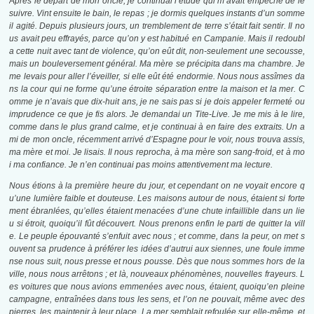
Après le départ de mon oncle, je continuai l’étude qui m’avait empêché de le
suivre. Vint ensuite le bain, le repas ; je dormis quelques instants d’un somme
il agité. Depuis plusieurs jours, un tremblement de terre s’était fait sentir. Il no
us avait peu effrayés, parce qu’on y est habitué en Campanie. Mais il redoubl
a cette nuit avec tant de violence, qu’on eût dit, non-seulement une secousse,
mais un bouleversement général. Ma mère se précipita dans ma chambre. Je
me levais pour aller l’éveiller, si elle eût été endormie. Nous nous assîmes da
ns la cour qui ne forme qu’une étroite séparation entre la maison et la mer. C
omme je n’avais que dix-huit ans, je ne sais pas si je dois appeler fermeté ou
imprudence ce que je fis alors. Je demandai un Tite-Live. Je me mis à le lire,
comme dans le plus grand calme, et je continuai à en faire des extraits. Un a
mi de mon oncle, récemment arrivé d’Espagne pour le voir, nous trouva assis,
ma mère et moi. Je lisais. Il nous reprocha, à ma mère son sang-froid, et à mo
i ma confiance. Je n’en continuai pas moins attentivement ma lecture.
Nous étions à la première heure du jour, et cependant on ne voyait encore q
u’une lumière faible et douteuse. Les maisons autour de nous, étaient si forte
ment ébranlées, qu’elles étaient menacées d’une chute infaillible dans un lie
u si étroit, quoiqu’il fût découvert. Nous prenons enfin le parti de quitter la vill
e. Le peuple épouvanté s’enfuit avec nous ; et comme, dans la peur, on met s
ouvent sa prudence à préférer les idées d’autrui aux siennes, une foule imme
nse nous suit, nous presse et nous pousse. Dès que nous sommes hors de la
ville, nous nous arrêtons ; et là, nouveaux phénomènes, nouvelles frayeurs. L
es voitures que nous avions emmenées avec nous, étaient, quoiqu’en pleine
campagne, entraînées dans tous les sens, et l’on ne pouvait, même avec des
pierres, les maintenir à leur place. La mer semblait refoulée sur elle-même, et