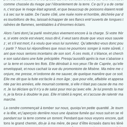
comme chassée du rivage par l’ébranlement de la terre. Ce qu’il y a de certai
n, c’est que le rivage était agrandi, et que beaucoup de poissons étaient resté
s à sec sur le sable. De l’autre côté, une nuée noire et horrible, déchirée par d
es tourbillons de feu, laissait échapper de ses flancs entr’ouverts de longues t
raînées de flammes, semblables à d’énormes éclairs.
Alors l’ami dont j’ai parlé revint plus vivement encore à la charge. Si votre frèr
e, si votre oncle est vivant, nous dit-il, il veut sans doute que vous vous sauvie
z ; et s’il est mort, il a voulu que vous lui surviviez. Qu’attendez-vous donc pou
r partir ? Nous lui répondîmes que nous ne pourrions songer à notre sûreté, t
ant que nous serions incertains de son sort. À ces mots, il s’élance, et cherch
e son salut dans une fuite précipitée. Presqu’aussitôt après la nue s’abaisse s
ur la terre et couvre les flots. Elle dérobait à nos yeux l’île de Caprée, qu’elle
enveloppait, et nous cachait la vue du promontoire de Misène. Ma mère me c
onjure, me presse, m’ordonne de me sauver, de quelque manière que ce soit.
Elle me dit que la fuite est facile à mon âge ; que pour elle, affaiblie et appesa
ntie par les années, elle mourrait contente, si elle n’était pas cause de ma mo
rt. Je lui déclare qu’il n’y a de salut pour moi qu’avec elle. Je lui prends la mai
n, je la force à doubler le pas. Elle m’obéit à regret, et s’accuse de ralentir ma
marche.
La cendre commençait à tomber sur nous, quoiqu’en petite quantité. Je tourn
e la tête, et j’aperçois derrière nous une épaisse fumée qui nous suit en se ré
pandant sur la terre comme un torrent.
Pendant que nous voyons encore, quit
tons le grand chemin,
dis-je à ma mère
, de peur d’être écrasés dans les ténè