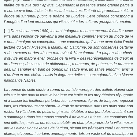
maître de la villa des Papyrus. Cependant, la présence d’une grande partie d
e son œuvre fournit des indices sur les centres d’intérêt du propriétaire et la p
ériode où fut rendu public le poème de Lucrèce. Cette période correspond à
l’apogée d’un lent processus qui vit se mêler les cultures grecque et romaine.
[…]
Dans les années 1980, les archéologues recommenceront à étudier cette
villa dans l’espoir de parvenir à une meilleure compréhension du mode de vi
e dont témoigne sa conception – une conception qu’évoque avec éclat l’archi
tecture du Getty Muséum, à Malibu, en Californie, où sont conservés certaine
s des statues et des trésors retrouvés à Herculanum. La plupart des chefs-
d’œuvre en marbre et en bronze de la villa – des représentations de dieux et
de déesses, des bustes de philosophes, d’orateurs, de poètes et de dramatur
ges, un sanglier en train de bondir, un satyre ivre, un satyre endormi, ainsi q
u’un Pan et une chèvre saisis in flagrante delicto – sont aujourd’hui au Musée
national de Naples.
La reprise de cette étude a connu un lent démarrage : des œillets étaient culti
vés sur le site dont la terre volcanique est fertile et les propriétaires répugnaie
nt à laisser les fouilleurs perturber leur commerce. Après de longues négociat
ions, les chercheurs ont obtenu le droit de descendre dans les puits pour app
rocher la villa dans de petits engins semblables à des gondoles circulant san
s dommages dans les tunnels creusés à travers les ruines. Les conditions éta
ient difficiles, mais ils ont réussi à établir un plan plus précis de la villa, mesur
ant les dimensions exactes de l’atrium, situant les péristyles carrés et rectang
ulaires, et repérant certains aménagements, tels un vaste sol de mosaïque et