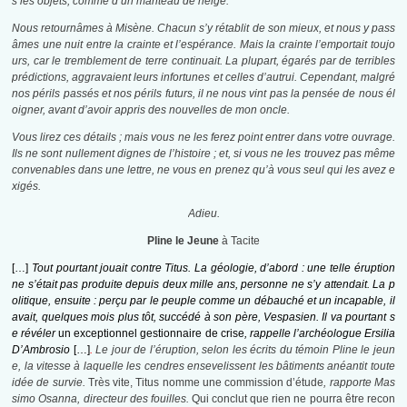
s les objets, comme d’un manteau de neige.
Nous retournâmes à Misène. Chacun s’y rétablit de son mieux, et nous y pass
âmes une nuit entre la crainte et l’espérance. Mais la crainte l’emportait toujo
urs, car le tremblement de terre continuait. La plupart, égarés par de terribles
prédictions, aggravaient leurs infortunes et celles d’autrui. Cependant, malgré
nos périls passés et nos périls futurs, il ne nous vint pas la pensée de nous él
oigner, avant d’avoir appris des nouvelles de mon oncle.
Vous lirez ces détails ; mais vous ne les ferez point entrer dans votre ouvrage.
Ils ne sont nullement dignes de l’histoire ; et, si vous ne les trouvez pas même
convenables dans une lettre, ne vous en prenez qu’à vous seul qui les avez e
xigés.
Adieu.
Pline le Jeune
à Tacite
[…]
Tout pourtant jouait contre Titus. La géologie, d’abord : une telle éruption
ne s’était pas produite depuis deux mille ans, personne ne s’y attendait. La p
olitique, ensuite : perçu par le peuple comme un débauché et un incapable, il
avait, quelques mois plus tôt, succédé à son père, Vespasien. Il va pourtant s
e révéler
un exceptionnel gestionnaire de crise
, rappelle l’archéologue Ersilia
D’Ambrosio
[…]
.
Le jour de l’éruption, selon les écrits du témoin Pline le jeun
e, la vitesse à laquelle les cendres ensevelissent les bâtiments anéantit toute
idée de survie.
Très vite, Titus nomme une commission d’étude
, rapporte Mas
simo Osanna, directeur des fouilles.
Qui conclut que rien ne pourra être recon