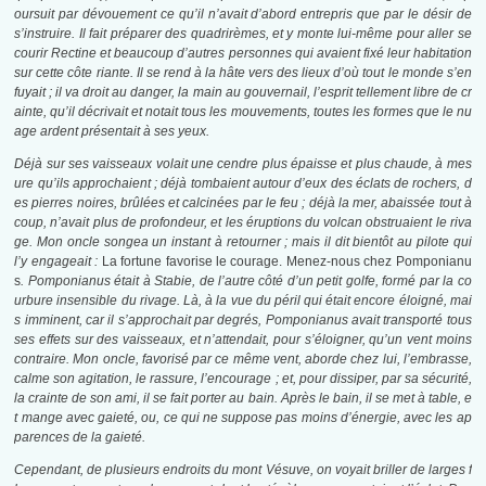
oursuit par dévouement ce qu’il n’avait d’abord entrepris que par le désir de
s’instruire. Il fait préparer des quadrirèmes, et y monte lui-même pour aller se
courir Rectine et beaucoup d’autres personnes qui avaient fixé leur habitation
sur cette côte riante. Il se rend à la hâte vers des lieux d’où tout le monde s’en
fuyait ; il va droit au danger, la main au gouvernail, l’esprit tellement libre de cr
ainte, qu’il décrivait et notait tous les mouvements, toutes les formes que le nu
age ardent présentait à ses yeux.
Déjà sur ses vaisseaux volait une cendre plus épaisse et plus chaude, à mes
ure qu’ils approchaient ; déjà tombaient autour d’eux des éclats de rochers, d
es pierres noires, brûlées et calcinées par le feu ; déjà la mer, abaissée tout à
coup, n’avait plus de profondeur, et les éruptions du volcan obstruaient le riva
ge. Mon oncle songea un instant à retourner ; mais il dit bientôt au pilote qui
l’y engageait :
La fortune favorise le courage. Menez-nous chez Pomponianu
s
. Pomponianus était à Stabie, de l’autre côté d’un petit golfe, formé par la co
urbure insensible du rivage. Là, à la vue du péril qui était encore éloigné, mai
s imminent, car il s’approchait par degrés, Pomponianus avait transporté tous
ses effets sur des vaisseaux, et n’attendait, pour s’éloigner, qu’un vent moins
contraire. Mon oncle, favorisé par ce même vent, aborde chez lui, l’embrasse,
calme son agitation, le rassure, l’encourage ; et, pour dissiper, par sa sécurité,
la crainte de son ami, il se fait porter au bain. Après le bain, il se met à table, e
t mange avec gaieté, ou, ce qui ne suppose pas moins d’énergie, avec les ap
parences de la gaieté.
Cependant, de plusieurs endroits du mont Vésuve, on voyait briller de larges f