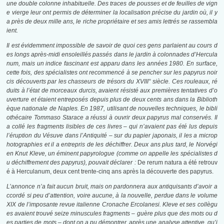
une double colonne inhabituelle. Des traces de pousses et de feuilles de vign
e vierge leur ont permis de déterminer la localisation précise du jardin où, il y
a près de deux mille ans, le riche propriétaire et ses amis lettrés se rassembla
ient.
Il est évidemment impossible de savoir de quoi ces gens parlaient au cours d
es longs après-midi ensoleillés passés dans le jardin à colonnades d’Hercula
num, mais un indice fascinant est apparu dans les années 1980. En surface,
cette fois, des spécialistes ont recommencé à se pencher sur les papyrus noir
cis découverts par les chasseurs de trésors du XVIII° siècle. Ces rouleaux, ré
duits à l’état de morceaux durcis, avaient résisté aux premières tentatives d’o
uverture et étaient entreposés depuis plus de deux cents ans dans la Biblioth
èque nationale de Naples. En 1987, utilisant de nouvelles techniques, le bibli
othécaire Tommaso Starace a réussi à ouvrir deux papyrus mal conservés. Il
a collé les fragments lisibles de ces livres – qui n’avaient pas été lus depuis
l’éruption du Vésuve dans l’Antiquité – sur du papier japonais, il les a microp
hotographies et il a entrepris de les déchiffrer. Deux ans plus tard, le Norvégi
en Knut Kleve, un éminent papyrologue (comme on appelle les spécialistes d
u déchiffrement des papyrus), pouvait déclarer :
De rerum natura a été retrouv
é à Herculanum, deux cent trente-cinq ans après la découverte des papyrus.
L’annonce n’a fait aucun bruit, mais on pardonnera aux antiquisants d’avoir a
ccordé si peu d’attention, voire aucune, à la nouvelle, perdue dans le volume
XIX de l’imposante revue italienne Cronache Ercolanesi. Kleve et ses collègu
es avaient trouvé seize minuscules fragments – guère plus que des mots ou d
es parties de mots – dont on a pu démontrer, après une analyse attentive, qu’i