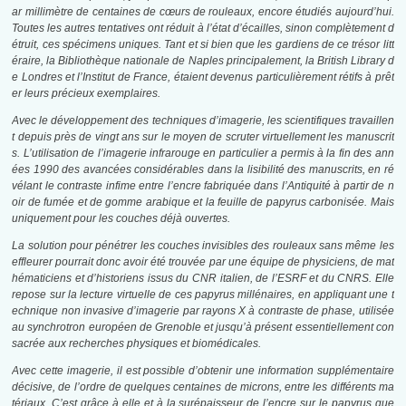
ar millimètre de centaines de cœurs de rouleaux, encore étudiés aujourd’hui.
Toutes les autres tentatives ont réduit à l’état d’écailles, sinon complètement d
étruit, ces spécimens uniques. Tant et si bien que les gardiens de ce trésor litt
éraire, la Bibliothèque nationale de Naples principalement, la British Library d
e Londres et l’Institut de France, étaient devenus particulièrement rétifs à prêt
er leurs précieux exemplaires.
Avec le développement des techniques d’imagerie, les scientifiques travaillen
t depuis près de vingt ans sur le moyen de scruter virtuellement les manuscrit
s. L’utilisation de l’imagerie infrarouge en particulier a permis à la fin des ann
ées 1990 des avancées considérables dans la lisibilité des manuscrits, en ré
vélant le contraste infime entre l’encre fabriquée dans l’Antiquité à partir de n
oir de fumée et de gomme arabique et la feuille de papyrus carbonisée. Mais
uniquement pour les couches déjà ouvertes.
La solution pour pénétrer les couches invisibles des rouleaux sans même les
effleurer pourrait donc avoir été trouvée par une équipe de physiciens, de mat
hématiciens et d’historiens issus du CNR italien, de l’ESRF et du CNRS. Elle
repose sur la lecture virtuelle de ces papyrus millénaires, en appliquant une t
echnique non invasive d’imagerie par rayons X à contraste de phase, utilisée
au synchrotron européen de Grenoble et jusqu’à présent essentiellement con
sacrée aux recherches physiques et biomédicales.
Avec cette imagerie, il est possible d’obtenir une information supplémentaire
décisive, de l’ordre de quelques centaines de microns, entre les différents ma
tériaux. C’est grâce à elle et à la surépaisseur de l’encre sur le papyrus que