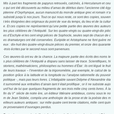
Mis à part les fragments de papyrus retrouvés, calcinés, à Herculanum et ceu
x qui ont été découverts au milieu d’amas de détritus dans l’ancienne cité égy
ptienne d’Oxyrhynque, aucun manuscrit du monde antique grec et romain n’a
subsisté jusqu’à nos jours. Tout ce qui nous reste, ce sont des copies, souven
t très éloignées des originaux du point de vue du temps, du lieu et de la cultur
e. Et ces copies ne représentent qu’une petite partie des œuvres des auteurs
les plus célèbres de l’Antiquité. Sur les quatre-vingts ou quatre-vingt-dix pièc
es d’Eschyle et les cent vingt pièces de Sophocle, seules sept de chacun de c
es dramaturges ont été conservées. Euripide et Aristophane ne font guère mi
eux : dix-huit des quatre-vingt-douze pièces du premier, et onze des quarante
-trois écrites par le second nous sont parvenues.
Ces œuvres-là ont eu de la chance. La majeure partie des écrits des noms le
s plus célèbres de l’Antiquité a disparu sans laisser de trace. Scientifiques, hi
storiens, mathématiciens, philosophes ou hommes d’État : ils ont légué le fruit
de leurs travaux – l’invention de la trigonométrie, par exemple, le calcul de la
position grâce à la latitude et la longitude ou l’analyse rationnelle du pouvoir
politique -, mais pas leurs livres. L’infatigable savant Didyme d’Alexandrie éta
it surnommé
aux entrailles d’airain
tant il était prolifique ; or il ne subsiste aujo
urd’hui de lui que quelques fragments de ses trois mille cinq cents livres. À la
fin du V° siècle de notre ère, un éditeur littéraire ambitieux, connu sous le no
m de Jean Stobée, compila une anthologie de la prose et de la poésie des m
eilleurs auteurs antiques : sur mille quatre cent trente citations, mille cent quin
ze provenaient d’ouvrages perdus.