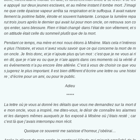
e appuyé sur deux jeunes esclaves, et au même instant il tombe mort. J’imagi
ne que cette épaisse vapeur arrêta sa respiration et le suffoqua. Il avait nature
llement la poitrine faible, étroite et souvent haletante. Lorsque la lumière repa
rut trois jours après le dernier qui avait lui pour mon oncle, on retrouva son co
rps entier, sans blessure. Rien n’était changé dans l’état de son vêtement, et s
on attitude était celle du sommeil plutôt que de la mort.
Pendant ce temps, ma mère et moi nous étions à Misène. Mais cela n’intéress
e plus l’histoire, et vous n’avez voulu savoir que ce qui concerne la mort de m
on oncle. Je finis donc, et je n’ajoute plus qu’un mot : c’est que je ne vous ai ri
en dit, que je n’aie vu ou que je n’aie appris dans ces moments où la vérité d
es événements n’a pu encore être altérée. C’est à vous de choisir ce que vou
s jugerez le plus important. Il est bien différent d’écrire une lettre ou une histoi
re ; d’écrire pour un ami, ou pour le public.
Adieu
*****
La lettre où je vous ai donné les détails que vous me demandiez sur la mort d
e mon oncle, vous a inspiré, me dites-vous, le désir de connaître les alarmes
et les dangers mêmes auxquels je fus exposé à Misène où j’étais resté ; car
c’est là que j’avais interrompu mon récit.
Quoique ce souvenir me saisisse d’horreur,
j’obéirai…