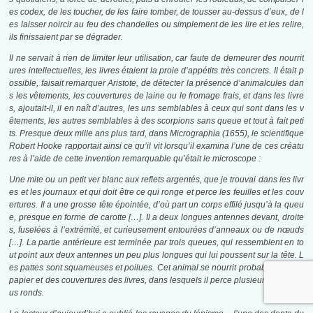
es codex, de les toucher, de les faire tomber, de tousser au-dessus d’eux, de l
es laisser noircir au feu des chandelles ou simplement de les lire et les relire,
ils finissaient par se dégrader.
Il ne servait à rien de limiter leur utilisation, car faute de demeurer des nourrit
ures intellectuelles, les livres étaient la proie d’appétits très concrets. Il était p
ossible, faisait remarquer Aristote, de détecter la présence d’animalcules dan
s les vêtements, les couvertures de laine ou le fromage frais, et dans les livre
s, ajoutait-il, il en naît d’autres, les uns semblables à ceux qui sont dans les v
êtements, les autres semblables à des scorpions sans queue et tout à fait peti
ts. Presque deux mille ans plus tard, dans Micrographia (1655), le scientifique
Robert Hooke rapportait ainsi ce qu’il vit lorsqu’il examina l’une de ces créatu
res à l’aide de cette invention remarquable qu’était le microscope :
Une mite ou un petit ver blanc aux reflets argentés, que je trouvai dans les livr
es et les journaux et qui doit être ce qui ronge et perce les feuilles et les couv
ertures. Il a une grosse tête épointée, d’où part un corps effilé jusqu’à la queu
e, presque en forme de carotte […]. Il a deux longues antennes devant, droite
s, fuselées à l’extrémité, et curieusement entourées d’anneaux ou de nœuds
[…]. La partie antérieure est terminée par trois queues, qui ressemblent en to
ut point aux deux antennes un peu plus longues qui lui poussent sur la tête. L
es pattes sont squameuses et poilues. Cet animal se nourrit probablement du
papier et des couvertures des livres, dans lesquels il perce plusieurs petits tro
us ronds.