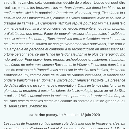
struit. En revanche, cette commission décide de prélever tout ce qui peut être
réutilisé
, comme les bronzes et les marbres. Après avoir fourni les biens de pr
emière nécessité à la population (nourriture, vêtements, eau), Titus lance la r
estauration des infrastructures, comme les voies romaines, avec le soutien lo
gistique de l’armée. La Campanie, territoire réputé pour son vin mais dont le c
ommerce est soumis à une
concurrence féroce
, présente en outre un problèm
e d’attribution des terres. Faute de pouvoir restituer des parcelles invisibles s
ous six mètres de cendres, Titus répartit les terres cultivables entre les habita
nts. Pour montrer le soutien de son gouvernement aux survivants, il se rend e
n Campanie en personne et contribue à la reconstruction en investissant sa f
ortune personnelle, ce qui fait de lui le donateur privé le plus généreux du mo
nde antique. Pour étayer leurs propos, archéologues et historiens s’appuient
sur l’étude de peintures, comme Bacchus et le Vésuve découverte dans la
ma
ison du centenaire
à Pompéi, mais aussi sur le résultat des fouilles, des recon
stitutions en 3D, comme celle de la villa de Somma Vesuviana, résidence sec
ondaire transformée en domaine viticole pour relancer l’activité. La présence
de dattes atteste d’un commerce d’importation. Dans un temps plus long, la ré
gion sera la première à poser les jalons de la sismologie, grâce au roi de Sicil
e qui, en 1841, subventionne la recherche pour tenter de prévenir les éruptio
ns. Titus restera dans les mémoires comme
un homme d’État de grande quali
té
, selon Ersilia D’Ambrosio.
catherine pacary.
Le Monde du 13 juin 2020
Les ruines de Pompéi sont du même côté de la mer que le Vésuve, et c’est pa
r ces ruines que Corinne et Lord Nelvil commencèrent leur voyage.
[…]
Ils vir