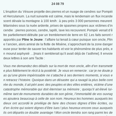
24 08 79
L’éruption du Vésuve projette des pierres et un nuage de cendres sur Pompéi
et Herculanum. La nuit suivante est calme, mais le lendemain un flux incande
scent dévale la montagne à 100 km/h : à peu près 3 000 personnes meurent
tétanisées sous la nuée ardente, prises de spasmes propres aux victimes d’in
cendie : pierres ponces, cendre, lapilli, lave les recouvrent. Pompéi venait d’ê
tre partiellement détruite par un tremblement de terre en 62. Les faits seront r
apportés par
Pline le Jeune
: l’affaire lui tenait à cœur puisque son oncle, Plin
e l’ancien, alors amiral de la flotte de Misène, s’approchant de la zone danger
euse pour tenter de sauver les habitants et voir le phénomène de plus près, e
n mourut asphyxié …[mais il semblerait qu’il avait déjà de l’asthme]. Il envoie
deux lettres à son ami Tacite :
Vous me demandez des détails sur la mort de mon oncle, afin d’en transmettr
e plus fidèlement le récit à la postérité. Je vous en remercie : car je ne doute p
as qu’une gloire impérissable ne s’attache à ses derniers moments, si vous e
n retracez l’histoire. Quoique dans un désastre qui a ravagé la plus belle cont
rée du monde, il ait péri avec des peuples et des villes entières, victime d’une
catastrophe mémorable qui doit éterniser sa mémoire ; quoiqu’il ait élevé lui-
même tant de monuments durables de son génie, l’immortalité de vos ouvrag
es ajoutera beaucoup à celle de son nom. Heureux les hommes auxquels les
dieux ont accordé le privilège de faire des choses dignes d’être écrites, ou
d’en écrire qui soient dignes d’être lues ! plus heureux encore ceux auxquels
ils ont départis ce double avantage ! Mon oncle tiendra son rang parmi les de