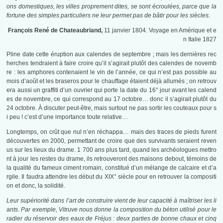
ons domestiques, les villes proprement dites, se sont écroulées, parce que la
fortune des simples particuliers ne leur permet pas de bâtir pour les siècles.
François René de Chateaubriand,
11 janvier 1804. Voyage en Amérique et e
n Italie 1827
Pline date cette éruption aux calendes de septembre ; mais les dernières rec
herches tendraient à faire croire qu’il s’agirait plutôt des calendes de novemb
re : les amphores contenaient le vin de l’année, ce qui n’est pas possible au
mois d’août et les braseros pour le chauffage étaient déjà allumés ; on retrouv
era aussi un graffiti d’un ouvrier qui porte la date du 16° jour avant les calend
es de novembre, ce qui correspond au 17 octobre… donc il s’agirait plutôt du
24 octobre. À discuter peut-être, mais surtout ne pas sortir les couteaux pour s
i peu ! c’est d’une importance toute relative…
Longtemps, on crût que nul n’en réchappa… mais des traces de pieds furent
découvertes en 2000, permettant de croire que des survivants seraient reven
us sur les lieux du drame. 1 700 ans plus tard, quand les archéologues mettro
nt à jour les restes du drame, ils retrouveront des maisons debout, témoins de
la qualité du fameux ciment romain, constitué d’un mélange de calcaire et d’a
rgile. Il faudra attendre les début du XIX° siècle pour en retrouver la compositi
on et donc, la solidité.
Leur supériorité dans l’art de construire vient de leur capacité à maîtriser les li
ants. Par exemple, Vitruve nous donne la composition du béton utilisé pour le
radier du réservoir des eaux de Fréjus : deux parties de bonne chaux et cinq