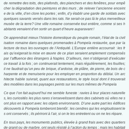
de remettre des toits, des plafonds, des planchers et des fenêtres, pour empê
cher la dégradation des peintures et des murs ; de relever l’ancienne enceint
e de la ville, d’en clore les portes ; enfin, d’y établir une garde de soldats avec
quelques savants versés dans les rats. Ne serait-ce pas là le plus merveilleux
musée de la terre? Une ville romaine conservée tout entière, comme si ses h
abitants venaient d’en sortir un quart d’heure auparavant !
On apprendrait mieux l’histoire domestique du peuple romain, l’état de la civil
isation romaine dans quelques promenades à Pompeïa restaurée, que par la
lecture de tous les ouvrages de l’Antiquité. L’Europe entière accourrait : les fr
ais qu’exigerait la mise en œuvre de ce plan seraient amplement compensés
par l’affluence des étrangers à Naples. D’ailleurs, rien n’obligerait d’exécuter
ce travail à la fois ; on continuerait lentement, mais régulièrement, les fouilles;
il ne faudrait qu’un peu de brique, d’ardoise, de plâtre, de pierre, de bois de c
harpente et de menuiserie pour les employer en proportion du déblai. Un arc
hitecte habile suivrait, quant aux restaurations, le style local dont il trouverait
des modèles dans les paysages peints sur les murs mêmes de Pompeïa
Ce que l’on fait aujourd’hui me semble funeste : ravies à leur places naturelle
s, les curiosités les plus rares s’ensevelissent dans des cabinets où elles ne s
ont plus en rapport avec les objets environnants. D’une autre part les édifices
découverts à Pompeïa tomberont bientôt : les cendres qui les engloutissent le
s ont conservés ; ils périront à l’air, si on le les entretient ou on ne les répare.
En tous pays, les monuments publics, élevée à grand frais avec des quartiers
de granit ou de marbre, ont seuls résisté à l’action du temps ; mais les habitati