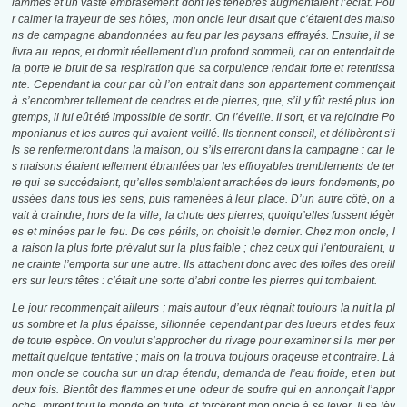
lammes et un vaste embrasement dont les ténèbres augmentaient l’éclat. Pou
r calmer la frayeur de ses hôtes, mon oncle leur disait que c’étaient des maiso
ns de campagne abandonnées au feu par les paysans effrayés. Ensuite, il se
livra au repos, et dormit réellement d’un profond sommeil, car on entendait de
la porte le bruit de sa respiration que sa corpulence rendait forte et retentissa
nte. Cependant la cour par où l’on entrait dans son appartement commençait
à s’encombrer tellement de cendres et de pierres, que, s’il y fût resté plus lon
gtemps, il lui eût été impossible de sortir. On l’éveille. Il sort, et va rejoindre Po
mponianus et les autres qui avaient veillé. Ils tiennent conseil, et délibèrent s’i
ls se renfermeront dans la maison, ou s’ils erreront dans la campagne : car le
s maisons étaient tellement ébranlées par les effroyables tremblements de ter
re qui se succédaient, qu’elles semblaient arrachées de leurs fondements, po
ussées dans tous les sens, puis ramenées à leur place. D’un autre côté, on a
vait à craindre, hors de la ville, la chute des pierres, quoiqu’elles fussent légèr
es et minées par le feu. De ces périls, on choisit le dernier. Chez mon oncle, l
a raison la plus forte prévalut sur la plus faible ; chez ceux qui l’entouraient, u
ne crainte l’emporta sur une autre. Ils attachent donc avec des toiles des oreill
ers sur leurs têtes : c’était une sorte d’abri contre les pierres qui tombaient.
Le jour recommençait ailleurs ; mais autour d’eux régnait toujours la nuit la pl
us sombre et la plus épaisse, sillonnée cependant par des lueurs et des feux
de toute espèce. On voulut s’approcher du rivage pour examiner si la mer per
mettait quelque tentative ; mais on la trouva toujours orageuse et contraire. Là
mon oncle se coucha sur un drap étendu, demanda de l’eau froide, et en but
deux fois. Bientôt des flammes et une odeur de soufre qui en annonçait l’appr
oche, mirent tout le monde en fuite, et forcèrent mon oncle à se lever. Il se lèv