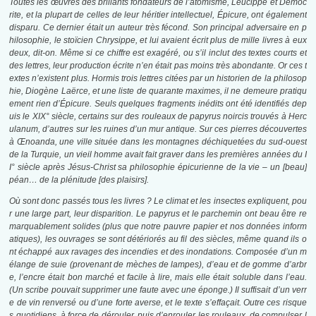
Toutes les œuvres des brillants fondateurs de l’atomisme, Leucippe et Démoc
rite, et la plupart de celles de leur héritier intellectuel, Épicure, ont également
disparu. Ce dernier était un auteur très fécond. Son principal adversaire en p
hilosophie, le stoïcien Chrysippe, et lui avaient écrit plus de mille livres à eux
deux, dit-on. Même si ce chiffre est exagéré, ou s’il inclut des textes courts et
des lettres, leur production écrite n’en était pas moins très abondante. Or ces t
extes n’existent plus. Hormis trois lettres citées par un historien de la philosop
hie, Diogène Laërce, et une liste de quarante maximes, il ne demeure pratiqu
ement rien d’Épicure. Seuls quelques fragments inédits ont été identifiés dep
uis le XIX° siècle, certains sur des rouleaux de papyrus noircis trouvés à Herc
ulanum, d’autres sur les ruines d’un mur antique. Sur ces pierres découvertes
à Œnoanda, une ville située dans les montagnes déchiquetées du sud-ouest
de la Turquie, un vieil homme avait fait graver dans les premières années du I
I° siècle après Jésus-Christ sa philosophie épicurienne de la vie – un [beau]
péan… de la plénitude [des plaisirs].
Où sont donc passés tous les livres ? Le climat et les insectes expliquent, pou
r une large part, leur disparition. Le papyrus et le parchemin ont beau être re
marquablement solides (plus que notre pauvre papier et nos données inform
atiques), les ouvrages se sont détériorés au fil des siècles, même quand ils o
nt échappé aux ravages des incendies et des inondations. Composée d’un m
élange de suie (provenant de mèches de lampes), d’eau et de gomme d’arbr
e, l’encre était bon marché et facile à lire, mais elle était soluble dans l’eau.
(Un scribe pouvait supprimer une faute avec une éponge.) Il suffisait d’un verr
e de vin renversé ou d’une forte averse, et le texte s’effaçait. Outre ces risque
s quotidiens, à force de dérouler, puis d’enrouler les rouleaux, de compulser l