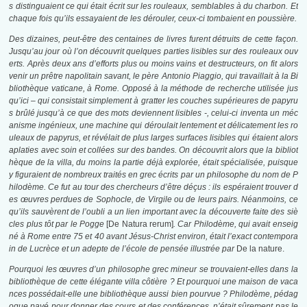
s distinguaient ce qui était écrit sur les rouleaux, semblables à du charbon. Et
chaque fois qu’ils essayaient de les dérouler, ceux-ci tombaient en poussière.
Des dizaines, peut-être des centaines de livres furent détruits de cette façon.
Jusqu’au jour où l’on découvrit quelques parties lisibles sur des rouleaux ouv
erts. Après deux ans d’efforts plus ou moins vains et destructeurs, on fit alors
venir un prêtre napolitain savant, le père Antonio Piaggio, qui travaillait à la Bi
bliothèque vaticane, à Rome. Opposé à la méthode de recherche utilisée jus
qu’ici – qui consistait simplement à gratter les couches supérieures de papyru
s brûlé jusqu’à ce que des mots deviennent lisibles -, celui-ci inventa un méc
anisme ingénieux, une machine qui déroulait lentement et délicatement les ro
uleaux de papyrus, et révélait de plus larges surfaces lisibles qui étaient alors
aplaties avec soin et collées sur des bandes. On découvrit alors que la bibliot
hèque de la villa, du moins la partie déjà explorée, était spécialisée, puisque
y figuraient de nombreux traités en grec écrits par un philosophe du nom de P
hilodème. Ce fut au tour des chercheurs d’être déçus : ils espéraient trouver d
es œuvres perdues de Sophocle, de Virgile ou de leurs pairs. Néanmoins, ce
qu’ils sauvèrent de l’oubli a un lien important avec la découverte faite des siè
cles plus tôt par le Pogge
[De Natura rerum]
. Car Philodème, qui avait enseig
né à Rome entre 75 et 40 avant Jésus-Christ environ, était l’exact contempora
in de Lucrèce et un adepte de l’école de pensée illustrée par
De la nature.
Pourquoi les œuvres d’un philosophe grec mineur se trouvaient-elles dans la
bibliothèque de cette élégante villa côtière ? Et pourquoi une maison de vaca
nces possédait-elle une bibliothèque aussi bien pourvue ? Philodème, pédag
ogue payé pour donner des cours et des conférences, n’était sûrement pas le