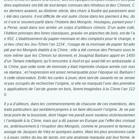
dres explosives ont été de tout temps connues des Hindous et des Chinois. C
es derniers avaient, au dixième siècle, des chars à foudre qui paraissent avoi
r été des canons. Il est difficile de voir autre chose dans les pierriers à feu, do
nt il est si souvent parlé dans l’histoire des Mongols. Houlagou, partant pour l
a Perse, avait dans son armée un corps d’artilleurs chinois. D’un autre coté,
l’édition princeps des livres classiques, gravée en planches de bois, est de l’a
n 952. L’établissement du papier-monnaie et des comptoirs pour le change, e
ut lieu chez les Jou-Tchen l’an 1154 ; l’usage de la monnaie de papier fut ado
pté par les Mongols établis à la Chine ; elle a été connue des Persans sous le
nom même que les Chinois lui donnent, et Josaphat Barbaro apprit en 1450
d’un Tartare intelligent, qu’il rencontra à Asof et qui avait été en ambassade à
la Chine, que cette sorte de monnaie y était imprimée chaque année con nuo
va stampa ; et l’expression est assez remarquable pour l’époque où Barbaro f
it cette observation. Enfin les cartes à jouer, dont tant de savants ne se seraie
nt pas occupés de rechercher l’origine, si elle ne marquait l’une des première
s applications de l’art de graver en bois, furent imaginées à la Chine l’an 112
0.
Il y a d’ailleurs, dans les commencements de chacune de ces inventions, des
traits particuliers qui semblent propres à en faire découvrir l’origine. Je ne par
lerai point de la boussole, dont Hager me paraît avoir soutenu victorieusemen
t l’antiquité à la Chine, mais qui a dû passer en Europe par l’effet des croisad
es, antérieurement à l’irruption des Mongols, comme le prouvent le fameux p
assage de Jacques de Vitry et quelques autres. Mais les plus anciennes carte
s à jouer, celles du jeu de tarots, ont une analogie marquée par leur forme, le