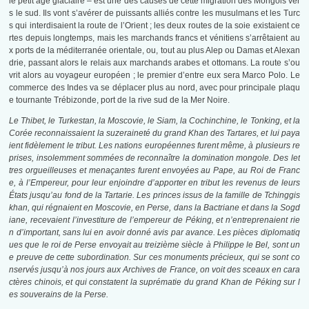
le petit âge glaciaire – est une des causes de cette migration des Mongols ver
s le sud. Ils vont s’avérer de puissants alliés contre les musulmans et les Turc
s qui interdisaient la route de l’Orient ; les deux routes de la soie existaient ce
rtes depuis longtemps, mais les marchands francs et vénitiens s’arrêtaient au
x ports de la méditerranée orientale, ou, tout au plus Alep ou Damas et Alexan
drie, passant alors le relais aux marchands arabes et ottomans. La route s’ou
vrit alors au voyageur européen ; le premier d’entre eux sera Marco Polo. Le
commerce des Indes va se déplacer plus au nord, avec pour principale plaqu
e tournante Trébizonde, port de la rive sud de la Mer Noire.
Le Thibet, le Turkestan, la Moscovie, le Siam, la Cochinchine, le Tonking, et la
Corée reconnaissaient la suzeraineté du grand Khan des Tartares, et lui paya
ient fidèlement le tribut. Les nations européennes furent même, à plusieurs re
prises, insolemment sommées de reconnaître la domination mongole. Des let
tres orgueilleuses et menaçantes furent envoyées au Pape, au Roi de Franc
e, à l’Empereur, pour leur enjoindre d’apporter en tribut les revenus de leurs
États jusqu’au fond de la Tartarie. Les princes issus de la famille de Tchinggis
khan, qui régnaient en Moscovie, en Perse, dans la Bactriane et dans la Sogd
iane, recevaient l’investiture de l’empereur de Péking, et n’entreprenaient rie
n d’important, sans lui en avoir donné avis par avance. Les pièces diplomatiq
ues que le roi de Perse envoyait au treizième siècle à Philippe le Bel, sont un
e preuve de cette subordination. Sur ces monuments précieux, qui se sont co
nservés jusqu’à nos jours aux Archives de France, on voit des sceaux en cara
ctères chinois, et qui constatent la suprématie du grand Khan de Péking sur l
es souverains de la Perse.