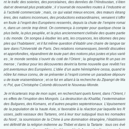
nt le trafic des soieries, des porcelaines, des denrées de l’Hindoustan, s’éten
dait et devenait plus praticable ; il s’ouvrait de nouvelles routes à l’industrie et
à l’activité commerciale ; mais, ce qui valait mieux encore, des mœurs étrang
ères, des nations inconnues, des productions extraordinaires, venaient s’offrir
en foule à l’esprit des Européens resserrés, depuis la chute de l’empire romai
n, dans un cercle trop étroit. On commença à compter pour quelque chose la
plus belle, la plus peuplée, et la plus anciennement civilisée des quatre partie
s du monde. On songea à étudier les arts, les croyances, les idiomes des peu
ples qui l’habitaient ; et il fut même question d’établir une chaire de langue tar
tare dans l’Université de Paris. Des relations romanesques, bientôt discutées
et approfondies, répandirent de toute part des notions plus justes et plus varié
es ; le monde sembla s’ouvrir du coté de l’Orient ; la géographie fit un pas im
mense ; l’ardeur pour les découvertes devint la forme nouvelle que revêtit l’es
prit aventureux des Européens. L’idée d’un autre hémisphère cessa, quand le
nôtre fut mieux connu, de se présenter à l’esprit comme un paradoxe dépourv
u de toute vraisemblance ; et ce fut en allant à la recherche du Zipangri de Ma
rc Pol, que Christophe Colomb découvrit le Nouveau-Monde.
Je m’écarterais trop de mon sujet, en recherchant quels furent, dans l’Orient, l
es effets de l’irruption des Mongols. La destruction du Khalifat, l’extermination
des Bulgares, des Komans, et d’autres peuples septentrionaux. L’épuisement
de la population de la haute Asie, si favorable à la réaction par laquelle les R
usses, jadis vassaux des Tartares, ont à leur tour subjugué tous les nomades
du Nord ; la soumission de la Chine à une domination étrangère, l’établissem
ent définitif de la religion indienne au Thibet et dans la Tartarie : tous ces évé