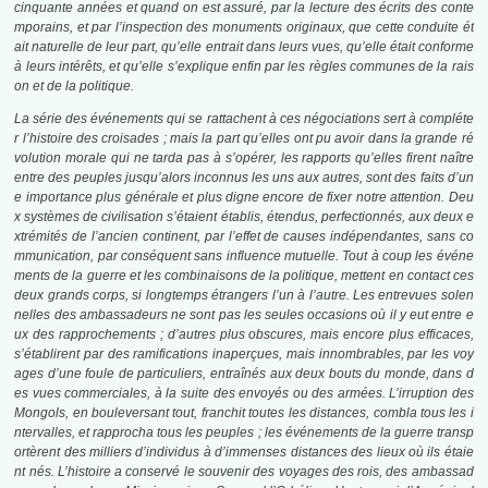
cinquante années et quand on est assuré, par la lecture des écrits des conte
mporains, et par l’inspection des monuments originaux, que cette conduite ét
ait naturelle de leur part, qu’elle entrait dans leurs vues, qu’elle était conforme
à leurs intérêts, et qu’elle s’explique enfin par les règles communes de la rais
on et de la politique.
La série des événements qui se rattachent à ces négociations sert à compléte
r l’histoire des croisades ; mais la part qu’elles ont pu avoir dans la grande ré
volution morale qui ne tarda pas à s’opérer, les rapports qu’elles firent naître
entre des peuples jusqu’alors inconnus les uns aux autres, sont des faits d’un
e importance plus générale et plus digne encore de fixer notre attention. Deu
x systèmes de civilisation s’étaient établis, étendus, perfectionnés, aux deux e
xtrémités de l’ancien continent, par l’effet de causes indépendantes, sans co
mmunication, par conséquent sans influence mutuelle. Tout à coup les événe
ments de la guerre et les combinaisons de la politique, mettent en contact ces
deux grands corps, si longtemps étrangers l’un à l’autre. Les entrevues solen
nelles des ambassadeurs ne sont pas les seules occasions où il y eut entre e
ux des rapprochements ; d’autres plus obscures, mais encore plus efficaces,
s’établirent par des ramifications inaperçues, mais innombrables, par les voy
ages d’une foule de particuliers, entraînés aux deux bouts du monde, dans d
es vues commerciales, à la suite des envoyés ou des armées. L’irruption des
Mongols, en bouleversant tout, franchit toutes les distances, combla tous les i
ntervalles, et rapprocha tous les peuples ; les événements de la guerre transp
ortèrent des milliers d’individus à d’immenses distances des lieux où ils étaie
nt nés. L’histoire a conservé le souvenir des voyages des rois, des ambassad