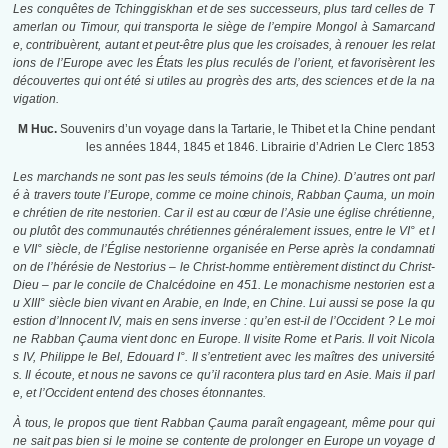
Les conquêtes de Tchinggiskhan et de ses successeurs, plus tard celles de T
amerlan ou Timour, qui transporta le siège de l’empire Mongol à Samarcand
e, contribuèrent, autant et peut-être plus que les croisades, à renouer les relat
ions de l’Europe avec les États les plus reculés de l’orient, et favorisèrent les
découvertes qui ont été si utiles au progrès des arts, des sciences et de la na
vigation.
M Huc.
Souvenirs d’un voyage dans la Tartarie, le Thibet et la Chine pendant
les années 1844, 1845 et 1846. Librairie d’Adrien Le Clerc 1853
Les marchands ne sont pas les seuls témoins (de la Chine). D’autres ont parl
é à travers toute l’Europe, comme ce moine chinois, Rabban Çauma, un moin
e chrétien de rite nestorien. Car il est au cœur de l’Asie une église chrétienne,
ou plutôt des communautés chrétiennes généralement issues, entre le VI° et l
e VII° siècle, de l’Église nestorienne organisée en Perse après la condamnati
on de l’hérésie de Nestorius – le Christ-homme entièrement distinct du Christ-
Dieu – par le concile de Chalcédoine en 451. Le monachisme nestorien est a
u XIII° siècle bien vivant en Arabie, en Inde, en Chine. Lui aussi se pose la qu
estion d’Innocent IV, mais en sens inverse : qu’en est-il de l’Occident ? Le moi
ne Rabban Çauma vient donc en Europe. Il visite Rome et Paris. Il voit Nicola
s IV, Philippe le Bel, Edouard I°. Il s’entretient avec les maîtres des université
s. Il écoute, et nous ne savons ce qu’il racontera plus tard en Asie. Mais il parl
e, et l’Occident entend des choses étonnantes.
À tous, le propos que tient Rabban Çauma paraît engageant, même pour qui
ne sait pas bien si le moine se contente de prolonger en Europe un voyage d