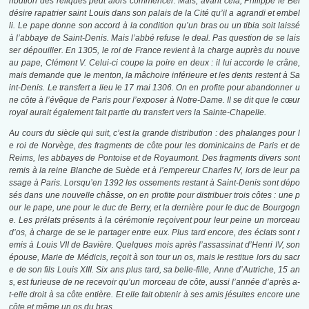
ribution des reliques peut alors commencer. Mais, avant cela, Philippe le Bel
désire rapatrier saint Louis dans son palais de la Cité qu’il a agrandi et embel
li. Le pape donne son accord à la condition qu’un bras ou un tibia soit laissé
à l’abbaye de Saint-Denis. Mais l’abbé refuse le deal. Pas question de se lais
ser dépouiller. En 1305, le roi de France revient à la charge auprès du nouve
au pape, Clément V. Celui-ci coupe la poire en deux : il lui accorde le crâne,
mais demande que le menton, la mâchoire inférieure et les dents restent à Sa
int-Denis. Le transfert a lieu le 17 mai 1306. On en profite pour abandonner u
ne côte à l’évêque de Paris pour l’exposer à Notre-Dame. Il se dit que le cœur
royal aurait également fait partie du transfert vers la Sainte-Chapelle.
Au cours du siècle qui suit, c’est la grande distribution : des phalanges pour l
e roi de Norvège, des fragments de côte pour les dominicains de Paris et de
Reims, les abbayes de Pontoise et de Royaumont. Des fragments divers sont
remis à la reine Blanche de Suède et à l’empereur Charles IV, lors de leur pa
ssage à Paris. Lorsqu’en 1392 les ossements restant à Saint-Denis sont dépo
sés dans une nouvelle châsse, on en profite pour distribuer trois côtes : une p
our le pape, une pour le duc de Berry, et la dernière pour le duc de Bourgogn
e. Les prélats présents à la cérémonie reçoivent pour leur peine un morceau
d’os, à charge de se le partager entre eux. Plus tard encore, des éclats sont r
emis à Louis VII de Bavière. Quelques mois après l’assassinat d’Henri IV, son
épouse, Marie de Médicis, reçoit à son tour un os, mais le restitue lors du sacr
e de son fils Louis XIII. Six ans plus tard, sa belle-fille, Anne d’Autriche, 15 an
s, est furieuse de ne recevoir qu’un morceau de côte, aussi l’année d’après a-
t-elle droit à sa côte entière. Et elle fait obtenir à ses amis jésuites encore une
côte et même un os du bras.