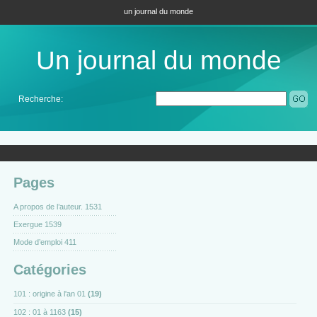
un journal du monde
Un journal du monde
Recherche:
Pages
A propos de l’auteur. 1531
Exergue 1539
Mode d’emploi 411
Catégories
101 : origine à l'an 01
(19)
102 : 01 à 1163
(15)