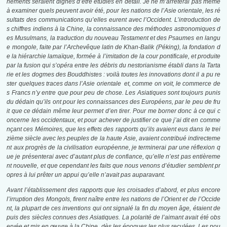
nements seraient dignes d’être étudiés en détail. Je ne m’arrêterai pas même
à examiner quels peuvent avoir été, pour les nations de l’Asie orientale, les ré
sultats des communications qu’elles eurent avec l’Occident. L’introduction de
s chiffres indiens à la Chine, la connaissance des méthodes astronomiques d
es Musulmans, la traduction du nouveau Testament et des Psaumes en langu
e mongole, faite par l’Archevêque latin de Khan-Balik (Péking), la fondation d
e la hiérarchie lamaïque, formée à l’imitation de la cour pontificale, et produite
par la fusion qui s’opéra entre les débris du nestorianisme établi dans la Tarta
rie et les dogmes des Bouddhistes : voilà toutes les innovations dont il a pu re
ster quelques traces dans l’Asie orientale et, comme on voit, le commerce de
s Francs n’y entre que pour peu de chose. Les Asiatiques sont toujours punis
du dédain qu’ils ont pour les connaissances des Européens, par le peu de fru
it que ce dédain même leur permet d’en tirer. Pour me borner donc à ce qui c
oncerne les occidentaux, et pour achever de justifier ce que j’ai dit en comme
nçant ces Mémoires, que les effets des rapports qu’ils avaient eus dans le trei
zième siècle avec les peuples de la haute Asie, avaient contribué indirecteme
nt aux progrès de la civilisation européenne, je terminerai par une réflexion q
ue je présenterai avec d’autant plus de confiance, qu’elle n’est pas entièreme
nt nouvelle, et que cependant les faits que nous venons d’étudier semblent pr
opres à lui prêter un appui qu’elle n’avait pas auparavant.
Avant l’établissement des rapports que les croisades d’abord, et plus encore
l’irruption des Mongols, firent naître entre les nations de l’Orient et de l’Occide
nt, la plupart de ces inventions qui ont signalé la fin du moyen âge, étaient de
puis des siècles connues des Asiatiques. La polarité de l’aimant avait été obs
ervée et mis en œuvre à la Chine, dès les époques les plus reculées. Les pou