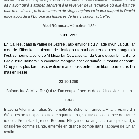
ait n’avoir qu’à s’affliger, servirent à la réveiller de la léthargie où elle était de
puis des siècles ; et la destruction de vingt empires fut le prix auquel la Provid
ence accorda à l’Europe les lumières de la civilisation actuelle.
Abel Rémusat.
Mémoires. 1824
3 09 1260
En Galilée, dans la vallée de Jezreel, aux environs du village d’Aïn Jalout, l’ar
mée de Kitbouka, lieutenant de Houlagou reparti contrer d’autres dangers à
l’est, se heurte à celle de Al Muzaffar Qutuz, sultan du Caire et son brillant che
f de guerre Baibars : la cavalerie mongole est exterminée, Kitbouka décapité.
Cinq jours plus tard, les cavaliers mamelouks entrent en libérateurs dans Da
mas en liesse.
23 10 1260
Baïbars tue Al Muzaffar Qutuz d’un coup d’épée, et de ce fait devient sultan.
1260
Blazena Vilemina, – alias Guillemette de Bohême – arrive à Milan, repaire d’h
érétiques de tous poils : elle a cinquante ans, est fille de Constance de Hongr
ie et de Premislas I°, roi de Bohême. Elle y mourra vingt et un ans plus tard, c
onsidérée comme sainte, enterrée en grande pompe dans l’abbaye de Chiar
avalle.