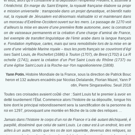
ei filius
, alors qu’il condamne à la déposition l’empereur Frédéric II, assimilé à
l’Antéchrist. En marge du Saint Empire, la royauté française élabore sa propr
e mission universelle : transposée dans un projet dynastique, et bientôt natio
nal, la royauté de Jérusalem est désormais réalisable ici et maintenant dans
un morceau d’Extrême-Occident ouvert sur les mers. Le
passage
de 1270 voit
d’ailleurs la mise en œuvre d’une première flotte autonome, avec la constructi
on de vaisseaux permanents et la création d’une charge d’
amiral
de France,
bel exemple de transfert linguistique de l’
émir
arabe dans la langue français
e. Fondation mythique, cartes, mais qui sera remobilisée lors de la mise en œ
uvre d’une véritable Marine royale – tous les ports français se couvriront d’égl
ises
Saint Louis
, de Rochefort (1686) à Toulon (1707), de Brest (1702) à La R
ochelle (1741), avant la création d’un Port Saint Louis du Rhône (1737) ou
d’une église Saint Louis à la Roche-sur-Yon napoléonienne (1808).
Yann Potin.
Histoire Mondiale de la France, sous la direction de Patrick Bouc
heron et 132 auteurs encadrés par Nicolas Delalande, Florian Mazel, Yann P
otin, Pierre Singaravélou. Seuil 2018
Toutes ces croisades avaient coûté cher : Saint Louis fut le premier à avoir en
detté lourdement l’État. Commence alors l’histoire de sa dépouille, longue his
toire dont le principal rebondissement sera la sanctification de la personne du
roi en 1297, provoquant une montée en flèche de la cote des reliques …
Jamais dans l’histoire le corps d’un roi de France n’a été autant déchiqueté, é
parpillé, disséminé que celui de saint Louis. Le cœur est à un endroit, les entr
ailles à un autre, tandis que les os de son squelette, devenus des reliques, so