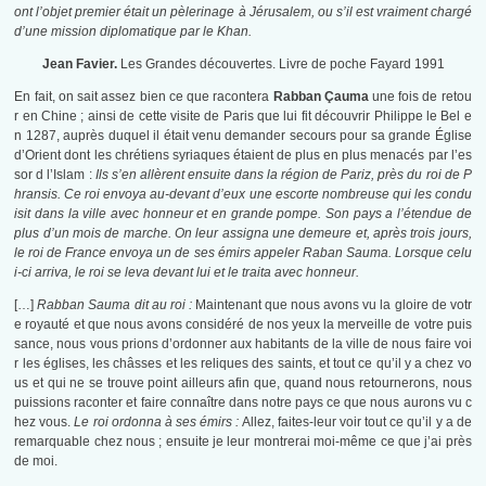
ont l’objet premier était un pèlerinage à Jérusalem, ou s’il est vraiment chargé
d’une mission diplomatique par le Khan.
Jean Favier.
Les Grandes découvertes. Livre de poche Fayard 1991
En fait, on sait assez bien ce que racontera
Rabban Çauma
une fois de retou
r en Chine ; ainsi de cette visite de Paris que lui fit découvrir Philippe le Bel e
n 1287, auprès duquel il était venu demander secours pour sa grande Église
d’Orient dont les chrétiens syriaques étaient de plus en plus menacés par l’es
sor d l’Islam :
Ils s’en allèrent ensuite dans la région de Pariz, près du roi de P
hransis. Ce roi envoya au-devant d’eux une escorte nombreuse qui les condu
isit dans la ville avec honneur et en grande pompe. Son pays a l’étendue de
plus d’un mois de marche. On leur assigna une demeure et, après trois jours,
le roi de France envoya un de ses émirs appeler Raban Sauma. Lorsque celu
i-ci arriva, le roi se leva devant lui et le traita avec honneur.
[…]
Rabban Sauma dit au roi :
Maintenant que nous avons vu la gloire de votr
e royauté et que nous avons considéré de nos yeux la merveille de votre puis
sance, nous vous prions d’ordonner aux habitants de la ville de nous faire voi
r les églises, les châsses et les reliques des saints, et tout ce qu’il y a chez vo
us et qui ne se trouve point ailleurs afin que, quand nous retournerons, nous
puissions raconter et faire connaître dans notre pays ce que nous aurons vu c
hez vous.
Le roi ordonna à ses émirs :
Allez, faites-leur voir tout ce qu’il y a de
remarquable chez nous ; ensuite je leur montrerai moi-même ce que j’ai près
de moi.