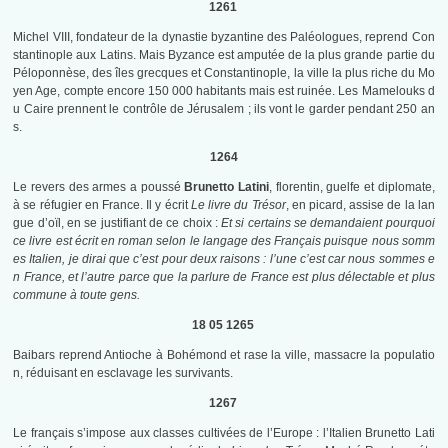
1261
Michel VIII, fondateur de la dynastie byzantine des Paléologues, reprend Con
stantinople aux Latins. Mais Byzance est amputée de la plus grande partie du
Péloponnèse, des îles grecques et Constantinople, la ville la plus riche du Mo
yen Age, compte encore 150 000 habitants mais est ruinée. Les Mamelouks d
u Caire prennent le contrôle de Jérusalem ; ils vont le garder pendant 250 an
s.
1264
Le revers des armes a poussé
Brunetto Latini
, florentin, guelfe et diplomate,
à se réfugier en France. Il y écrit
Le livre du Trésor
, en picard, assise de la lan
gue d’oïl, en se justifiant de ce choix :
Et si certains se demandaient pourquoi
ce livre est écrit en roman selon le langage des Français puisque nous somm
es Italien, je dirai que c’est pour deux raisons : l’une c’est car nous sommes e
n France, et l’autre parce que la parlure de France est plus délectable et plus
commune à toute gens.
18 05 1265
Baibars reprend Antioche à Bohémond et rase la ville, massacre la populatio
n, réduisant en esclavage les survivants.
1267
Le français s’impose aux classes cultivées de l’Europe : l’Italien Brunetto Lati