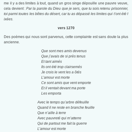
me il y a des limites à tout, quand un gros singe dépouille une pauvre veuve,
cela devient :
Par la parole du Dieu que je sers, que tu sois retenu prisonnier,
toi parmi toutes les bêtes du désert, car tu as dépassé les limites qui t’ont été f
ixées.
vers 1270
Des poèmes qui nous sont parvenus, cette complainte est sans doute la plus
ancienne.
Que sont mes amis devenus
Que j’avais de si près tenus
Et tant aimés
Ils ont été trop clairsemés
Je crois le vent les a ôtés
L’amour est morte
Ce sont amis que vent emporte
Et il ventait devant ma porte
Les emporta
Avec le temps qu’arbre défeuille
Quand il ne reste en branche feuille
Que n’aille à terre
Avec pauvreté qui m’atterre
Qui de partout me fait la guerre
L’amour est morte