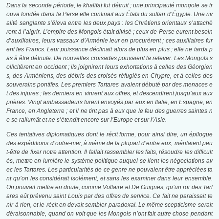
Dans la seconde période, le khalifat fut détruit ; une principauté mongole se tr
ouva fondée dans la Perse elle confinait aux États du sultan d’Égypte. Une riv
alité sanglante s’éleva entre les deux pays : les Chrétiens orientaux s’attachè
rent à l’aigrir. L’empire des Mongols était divisé ; ceux de Perse eurent besoin
d’auxiliaires, leurs vassaux d’Arménie leur en procurèrent ; ces auxiliaires fur
ent les Francs. Leur puissance déclinait alors de plus en plus ; elle ne tarda p
as à être détruite. De nouvelles croisades pouvaient la relever. Les Mongols s
ollicitèrent en occident ; ils joignirent leurs exhortations à celles des Géorgien
s, des Arméniens, des débris des croisés réfugiés en Chypre, et à celles des
souverains pontifes. Les premiers Tartares avaient débuté par des menaces e
t des injures ; les derniers en vinrent aux offres, et descendirent jusqu’aux aux
prières. Vingt ambassadeurs furent envoyés par eux en Italie, en Espagne, en
France, en Angleterre ; et il ne tint pas à eux que le feu des guerres saintes n
e se rallumât et ne s’étendît encore sur l’Europe et sur l’Asie.
Ces tentatives diplomatiques dont le récit forme, pour ainsi dire, un épilogue
des expéditions d’outre-mer, à même de la plupart d’entre eux, méritaient peu
t-être de fixer notre attention. Il fallait rassembler les faits, résoudre les difficult
és, mettre en lumière le système politique auquel se lient les négociations av
ec les Tartares. Les particularités de ce genre ne pouvaient être appréciées ta
nt qu’on les considérait isolément, et sans les examiner dans leur ensemble.
On pouvait mettre en doute, comme Voltaire et De Guignes, qu’un roi des Tart
ares eût prévenu saint Louis par des offres de service. Ce fait ne paraissait te
nir à rien, et le récit en devait sembler paradoxal. Le même scepticisme serait
déraisonnable, quand on voit que les Mongols n’ont fait autre chose pendant