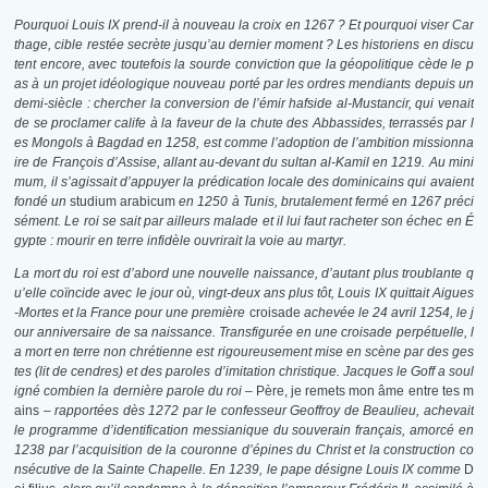
Pourquoi Louis IX prend-il à nouveau la croix en 1267 ? Et pourquoi viser Car
thage, cible restée secrète jusqu’au dernier moment ? Les historiens en discu
tent encore, avec toutefois la sourde conviction que la géopolitique cède le p
as à un projet idéologique nouveau porté par les ordres mendiants depuis un
demi-siècle : chercher la conversion de l’émir hafside al-Mustancir, qui venait
de se proclamer calife à la faveur de la chute des Abbassides, terrassés par l
es Mongols à Bagdad en 1258, est comme l’adoption de l’ambition missionna
ire de François d’Assise, allant au-devant du sultan al-Kamil en 1219. Au mini
mum, il s’agissait d’appuyer la prédication locale des dominicains qui avaient
fondé un
studium arabicum
en 1250 à Tunis, brutalement fermé en 1267 préci
sément. Le roi se sait par ailleurs malade et il lui faut racheter son échec en É
gypte : mourir en terre infidèle ouvrirait la voie au martyr.
La mort du roi est d’abord une nouvelle naissance, d’autant plus troublante q
u’elle coïncide avec le jour où, vingt-deux ans plus tôt, Louis IX quittait Aigues
-Mortes et la France pour une première
croisade
achevée le 24 avril 1254, le j
our anniversaire de sa naissance. Transfigurée en une croisade perpétuelle, l
a mort en terre non chrétienne est rigoureusement mise en scène par des ges
tes (lit de cendres) et des paroles d’imitation christique. Jacques le Goff a soul
igné combien la dernière parole du roi –
Père, je remets mon âme entre tes m
ains
– rapportées dès 1272 par le confesseur Geoffroy de Beaulieu, achevait
le programme d’identification messianique du souverain français, amorcé en
1238 par l’acquisition de la couronne d’épines du Christ et la construction co
nsécutive de la Sainte Chapelle. En 1239, le pape désigne Louis IX comme
D