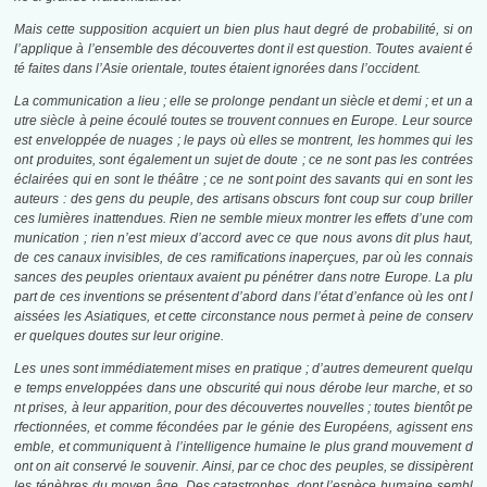
Mais cette supposition acquiert un bien plus haut degré de probabilité, si on
l’applique à l’ensemble des découvertes dont il est question. Toutes avaient é
té faites dans l’Asie orientale, toutes étaient ignorées dans l’occident.
La communication a lieu ; elle se prolonge pendant un siècle et demi ; et un a
utre siècle à peine écoulé toutes se trouvent connues en Europe. Leur source
est enveloppée de nuages ; le pays où elles se montrent, les hommes qui les
ont produites, sont également un sujet de doute ; ce ne sont pas les contrées
éclairées qui en sont le théâtre ; ce ne sont point des savants qui en sont les
auteurs : des gens du peuple, des artisans obscurs font coup sur coup briller
ces lumières inattendues. Rien ne semble mieux montrer les effets d’une com
munication ; rien n’est mieux d’accord avec ce que nous avons dit plus haut,
de ces canaux invisibles, de ces ramifications inaperçues, par où les connais
sances des peuples orientaux avaient pu pénétrer dans notre Europe. La plu
part de ces inventions se présentent d’abord dans l’état d’enfance où les ont l
aissées les Asiatiques, et cette circonstance nous permet à peine de conserv
er quelques doutes sur leur origine.
Les unes sont immédiatement mises en pratique ; d’autres demeurent quelqu
e temps enveloppées dans une obscurité qui nous dérobe leur marche, et so
nt prises, à leur apparition, pour des découvertes nouvelles ; toutes bientôt pe
rfectionnées, et comme fécondées par le génie des Européens, agissent ens
emble, et communiquent à l’intelligence humaine le plus grand mouvement d
ont on ait conservé le souvenir. Ainsi, par ce choc des peuples, se dissipèrent
les ténèbres du moyen âge. Des catastrophes, dont l’espèce humaine sembl