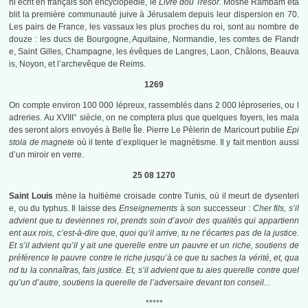
ni écrit en français son encyclopédie, le
Livre dou Trésor.
Moshé Rambam éta
blit la première communauté juive à Jérusalem depuis leur dispersion en 70.
Les pairs de France, les vassaux les plus proches du roi, sont au nombre de
douze : les ducs de Bourgogne, Aquitaine, Normandie, les comtes de Flandr
e, Saint Gilles, Champagne, les évêques de Langres, Laon, Châlons, Beauva
is, Noyon, et l’archevêque de Reims.
1269
On compte environ 100 000 lépreux, rassemblés dans 2 000 léproseries, ou l
adreries. Au XVIII° siècle, on ne comptera plus que quelques foyers, les mala
des seront alors envoyés à Belle Île. Pierre Le Pèlerin de Maricourt publie
Epi
stola de magnete
où il tente d’expliquer le magnétisme. Il y fait mention aussi
d’un miroir en verre.
25 08 1270
Saint Louis
mène la huitième croisade contre Tunis, où il meurt de dysenteri
e, ou du typhus. Il laisse des
Enseignements
à son successeur :
Cher fils, s’il
advient que tu deviennes roi, prends soin d’avoir des qualités qui appartienn
ent aux rois, c’est-à-dire que, quoi qu’il arrive, tu ne t’écartes pas de la justice.
Et s’il advient qu’il y ait une querelle entre un pauvre et un riche, soutiens de
préférence le pauvre contre le riche jusqu’à ce que tu saches la vérité, et, qua
nd tu la connaîtras, fais justice. Et, s’il advient que tu aies querelle contre quel
qu’un d’autre, soutiens la querelle de l’adversaire devant ton conseil..
.
*****