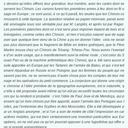
s dessins qu’elles offrent, leur grandeur, leur nombre, avec les cartes dont se
servent les Chinois. Les canons furent les premières armes à feu dont on fit u
sage en Europe ; ce sont aussi, à ce qu’il paraît, les seules que les Chinois co
nnussent à cette époque. La question relative au papier-monnaie, parait avoir
été envisagée sous son véritable jour par M. Langlés, et après lui par Rager.
Les premières planches dont on s’est servi pour imprimer étaient de bois et st
éréotypées, comme celles des Chinois ; et rien n’est plus naturel que de supp
oser que quelque livre venu de la Chine a pu en donner l’idée : cela ne serait
pas plus étonnant que le fragment de Bible en lettres gothiques, que le Père
Martini trouva chez un Chinois de Tchang- Tcheou Fou. Nous avons l’exempl
e d’un autre usage, qui a manifestement suivi la même route ; c’est celui du S
ouan Pan ou de la machine arithmétique des Chinois, qui a été sans aucun d
oute apportée en Europe par les Tartares de l’armée de Batou, et qui s’est tell
ement répandue en Russie et en Pologne, que les femmes du peuple qui ne
savent pas lire, ne se servent pas d’autre chose pour les comptes de leur mé
nage et les opérations du petit commerce. La conjecture qui donne une origin
e chinoise à l’idée primitive de la typographie européenne, est si naturelle, q
u’elle a été proposée avant même qu’on eût pu recueillir toutes les circonstan
ces qui la rendent si probable : c’est l’idée de Paul Jove et de Mendoça, qui p
ensent qu’un livre chinois put être apporté, avant l’arrivée des Portugais aux I
ndes, par l’entremise des Scythes et des Moscovites. Elle a été développée p
ar un Anglais anonyme ; et si l’on a soin de mettre de côté l’impression en car
actères mobiles, qui est bien certainement une invention particulière aux Eur
opéens, on ne voit pas ce qu’on pourrait opposer à une hypothèse qui offre u
ne si grande vraisemblance.