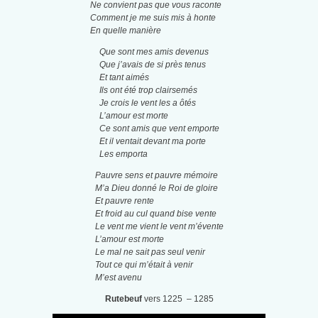
Ne convient pas que vous raconte
Comment je me suis mis à honte
En quelle manière
Que sont mes amis devenus
Que j’avais de si près tenus
Et tant aimés
Ils ont été trop clairsemés
Je crois le vent les a ôtés
L’amour est morte
Ce sont amis que vent emporte
Et il ventait devant ma porte
Les emporta
Pauvre sens et pauvre mémoire
M’a Dieu donné le Roi de gloire
Et pauvre rente
Et froid au cul quand bise vente
Le vent me vient le vent m’évente
L’amour est morte
Le mal ne sait pas seul venir
Tout ce qui m’était à venir
M’est avenu
Rutebeuf
vers 1225 – 1285