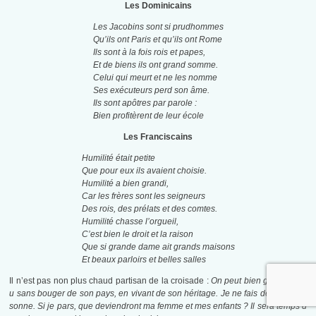
Les Dominicains
Les Jacobins sont si prudhommes
Qu’ils ont Paris et qu’ils ont Rome
Ils sont à la fois rois et papes,
Et de biens ils ont grand somme.
Celui qui meurt et ne les nomme
Ses exécuteurs perd son âme.
Ils sont apôtres par parole :
Bien profitèrent de leur école
Les Franciscains
Humilité était petite
Que pour eux ils avaient choisie.
Humilité a bien grandi,
Car les frères sont les seigneurs
Des rois, des prélats et des comtes.
Humilité chasse l’orgueil,
C’est bien le droit et la raison
Que si grande dame ait grands maisons
Et beaux parloirs et belles salles
Il n’est pas non plus chaud partisan de la croisade :
On peut bien gagner Die
u sans bouger de son pays, en vivant de son héritage. Je ne fais de tort à per
sonne. Si je pars, que deviendront ma femme et mes enfants ? Il sera temps d