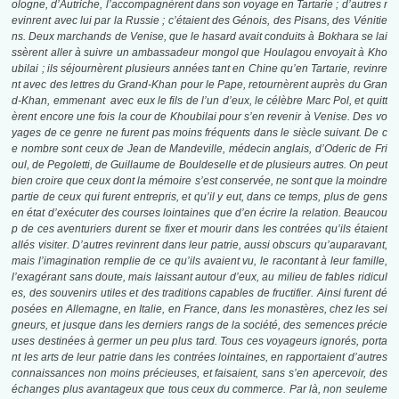
ologne, d’Autriche, l’accompagnèrent dans son voyage en Tartarie ; d’autres r
evinrent avec lui par la Russie ; c’étaient des Génois, des Pisans, des Vénitie
ns. Deux marchands de Venise, que le hasard avait conduits à Bokhara se lai
ssèrent aller à suivre un ambassadeur mongol que Houlagou envoyait à Kho
ubilai ; ils séjournèrent plusieurs années tant en Chine qu’en Tartarie, revinre
nt avec des lettres du Grand-Khan pour le Pape, retournèrent auprès du Gran
d-Khan, emmenant avec eux le fils de l’un d’eux, le célèbre Marc Pol, et quitt
èrent encore une fois la cour de Khoubilai pour s’en revenir à Venise. Des vo
yages de ce genre ne furent pas moins fréquents dans le siècle suivant. De c
e nombre sont ceux de Jean de Mandeville, médecin anglais, d’Oderic de Fri
oul, de Pegoletti, de Guillaume de Bouldeselle et de plusieurs autres. On peut
bien croire que ceux dont la mémoire s’est conservée, ne sont que la moindre
partie de ceux qui furent entrepris, et qu’il y eut, dans ce temps, plus de gens
en état d’exécuter des courses lointaines que d’en écrire la relation. Beaucou
p de ces aventuriers durent se fixer et mourir dans les contrées qu’ils étaient
allés visiter. D’autres revinrent dans leur patrie, aussi obscurs qu’auparavant,
mais l’imagination remplie de ce qu’ils avaient vu, le racontant à leur famille,
l’exagérant sans doute, mais laissant autour d’eux, au milieu de fables ridicul
es, des souvenirs utiles et des traditions capables de fructifier. Ainsi furent dé
posées en Allemagne, en Italie, en France, dans les monastères, chez les sei
gneurs, et jusque dans les derniers rangs de la société, des semences précie
uses destinées à germer un peu plus tard. Tous ces voyageurs ignorés, porta
nt les arts de leur patrie dans les contrées lointaines, en rapportaient d’autres
connaissances non moins précieuses, et faisaient, sans s’en apercevoir, des
échanges plus avantageux que tous ceux du commerce. Par là, non seuleme