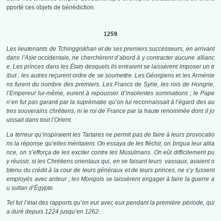
pporté ces objets de bénédiction.
1259
Les lieutenants de Tchinggiskhan et de ses premiers successeurs, en arrivant
dans l’Asie occidentale, ne cherchèrent d’abord à y contracter aucune allianc
e. Les princes dans les États desquels ils entraient se laissèrent imposer un tr
ibut ; les autres reçurent ordre de se soumettre. Les Géorgiens et les Arménie
ns furent du nombre des premiers. Les Francs de Syrie, les rois de Hongrie,
l’Empereur lui-même, eurent à repousser d’insolentes sommations ; le Pape
n’en fut pas garanti par la suprématie qu’on lui reconnaissait à l’égard des au
tres souverains chrétiens, ni le roi de France par la haute renommée dont il jo
uissait dans tout l’Orient.
La terreur qu’inspiraient les Tartares ne permit pas de faire à leurs provocatio
ns la réponse qu’elles méritaient. On essaya de les fléchir, on brigua leur allia
nce, on s’efforça de les exciter contre les Musulmans. On eût difficilement pu
y réussir, si les Chrétiens orientaux qui, en se faisant leurs vassaux, avaient o
btenu du crédit à la cour de leurs généraux et de leurs princes, ne s’y fussent
employés avec ardeur ; les Mongols se laissèrent engager à faire la guerre a
u sultan d’Égypte.
Tel fut l’état des rapports qu’on eut avec eux pendant la première période, qui
a duré depuis 1224 jusqu’en 1262.