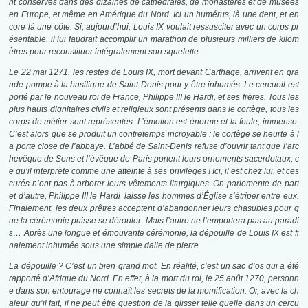
nt conservés dans des dizaines de cathédrales, de monastères et de musées
en Europe, et même en Amérique du Nord. Ici un humérus, là une dent, et en
core là une côte. Si, aujourd’hui, Louis IX voulait ressusciter avec un corps pr
ésentable, il lui faudrait accomplir un marathon de plusieurs milliers de kilom
ètres pour reconstituer intégralement son squelette.
Le 22 mai 1271, les restes de Louis IX, mort devant Carthage, arrivent en gra
nde pompe à la basilique de Saint-Denis pour y être inhumés. Le cercueil est
porté par le nouveau roi de France, Philippe III le Hardi, et ses frères. Tous les
plus hauts dignitaires civils et religieux sont présents dans le cortège, tous les
corps de métier sont représentés. L’émotion est énorme et la foule, immense.
C’est alors que se produit un contretemps incroyable : le cortège se heurte à l
a porte close de l’abbaye. L’abbé de Saint-Denis refuse d’ouvrir tant que l’arc
hevêque de Sens et l’évêque de Paris portent leurs ornements sacerdotaux, c
e qu’il interprète comme une atteinte à ses privilèges ! Ici, il est chez lui, et ces
curés n’ont pas à arborer leurs vêtements liturgiques. On parlemente de part
et d’autre, Philippe III le Hardi laisse les hommes d’Église s’étriper entre eux.
Finalement, les deux prêtres acceptent d’abandonner leurs chasubles pour q
ue la cérémonie puisse se dérouler. Mais l’autre ne l’emportera pas au paradi
s… Après une longue et émouvante cérémonie, la dépouille de Louis IX est fi
nalement inhumée sous une simple dalle de pierre.
La dépouille ? C’est un bien grand mot. En réalité, c’est un sac d’os qui a été
rapporté d’Afrique du Nord. En effet, à la mort du roi, le 25 août 1270, personn
e dans son entourage ne connaît les secrets de la momification. Or, avec la ch
aleur qu’il fait, il ne peut être question de la glisser telle quelle dans un cercu