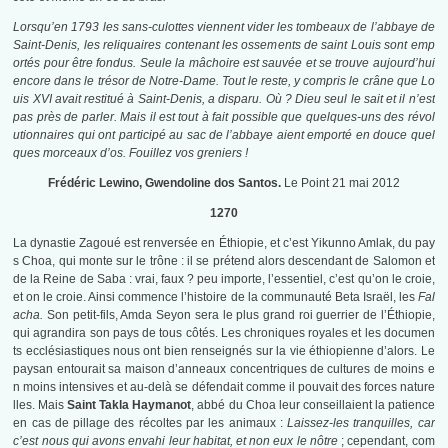
Lorsqu’en 1793 les sans-culottes viennent vider les tombeaux de l’abbaye de
Saint-Denis, les reliquaires contenant les ossements de saint Louis sont emp
ortés pour être fondus. Seule la mâchoire est sauvée et se trouve aujourd’hui
encore dans le trésor de Notre-Dame. Tout le reste, y compris le crâne que Lo
uis XVI avait restitué à Saint-Denis, a disparu. Où ? Dieu seul le sait et il n’est
pas près de parler. Mais il est tout à fait possible que quelques-uns des révol
utionnaires qui ont participé au sac de l’abbaye aient emporté en douce quel
ques morceaux d’os. Fouillez vos greniers !
Frédéric Lewino, Gwendoline dos Santos.
Le Point 21 mai 2012
1270
La dynastie Zagoué est renversée en Éthiopie, et c’est Yikunno Amlak, du pay
s Choa, qui monte sur le trône : il se prétend alors descendant de Salomon et
de la Reine de Saba : vrai, faux ? peu importe, l’essentiel, c’est qu’on le croie,
et on le croie. Ainsi commence l’histoire de la communauté Beta Israël, les
Fal
acha.
Son petit-fils, Amda Seyon sera le plus grand roi guerrier de l’Éthiopie,
qui agrandira son pays de tous côtés. Les chroniques royales et les documen
ts ecclésiastiques nous ont bien renseignés sur la vie éthiopienne d’alors. Le
paysan entourait sa maison d’anneaux concentriques de cultures de moins e
n moins intensives et au-delà se défendait comme il pouvait des forces nature
lles. Mais
Saint Takla Haymanot
, abbé du Choa leur conseillaient la patience
en cas de pillage des récoltes par les animaux :
Laissez-les tranquilles, car
c’est nous qui avons envahi leur habitat, et non eux le nôtre
; cependant, com