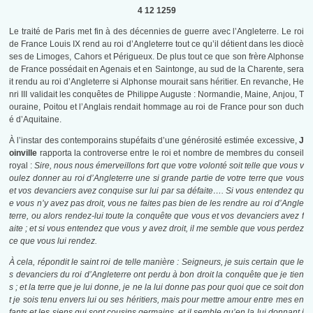
4 12 1259
Le traité de Paris met fin à des décennies de guerre avec l’Angleterre. Le roi
de France Louis IX rend au roi d’Angleterre tout ce qu’il détient dans les diocè
ses de Limoges, Cahors et Périgueux. De plus tout ce que son frère Alphonse
de France possédait en Agenais et en Saintonge, au sud de la Charente, sera
it rendu au roi d’Angleterre si Alphonse mourait sans héritier. En revanche, He
nri III validait les conquêtes de Philippe Auguste : Normandie, Maine, Anjou, T
ouraine, Poitou et l’Anglais rendait hommage au roi de France pour son duch
é d’Aquitaine.
À l’instar des contemporains stupéfaits d’une générosité estimée excessive,
J
oinville
rapporta la controverse entre le roi et nombre de membres du conseil
royal :
Sire, nous nous émerveillons fort que votre volonté soit telle que vous v
oulez donner au roi d’Angleterre une si grande partie de votre terre que vous
et vos devanciers avez conquise sur lui par sa défaite…. Si vous entendez qu
e vous n’y avez pas droit, vous ne faites pas bien de les rendre au roi d’Angle
terre, ou alors rendez-lui toute la conquête que vous et vos devanciers avez f
aite ; et si vous entendez que vous y avez droit, il me semble que vous perdez
ce que vous lui rendez.
À cela, répondit le saint roi de telle manière :
Seigneurs, je suis certain que le
s devanciers du roi d’Angleterre ont perdu à bon droit la conquête que je tien
s ; et la terre que je lui donne, je ne la lui donne pas pour quoi que ce soit don
t je sois tenu envers lui ou ses héritiers, mais pour mettre amour entre mes en
fants et les siens qui sont cousins germains, et il semble qu’en la lui donnant j