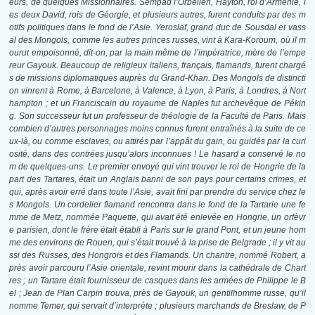
eurs, de quelques Missionnaires. Sempad l’Orbélien, Hayton, roi d’Arménie, l
es deux David, rois de Géorgie, et plusieurs autres, furent conduits par des m
otifs politiques dans le fond de l’Asie. Yeroslaf, grand duc de Sousdal et vass
al des Mongols, comme les autres princes russes, vint à Kara-Koroum, où il m
ourut empoisonné, dit-on, par la main même de l’impératrice, mère de l’empe
reur Gayouk. Beaucoup de religieux italiens, français, flamands, furent chargé
s de missions diplomatiques auprès du Grand-Khan. Des Mongols de distincti
on vinrent à Rome, à Barcelone, à Valence, à Lyon, à Paris, à Londres, à Nort
hampton ; et un Franciscain du royaume de Naples fut archevêque de Pékin
g. Son successeur fut un professeur de théologie de la Faculté de Paris. Mais
combien d’autres personnages moins connus furent entraînés à la suite de ce
ux-là, ou comme esclaves, ou attirés par l’appât du gain, ou guidés par la curi
osité, dans des contrées jusqu’alors inconnues ! Le hasard a conservé le no
m de quelques-uns. Le premier envoyé qui vint trouver le roi de Hongrie de la
part des Tartares, était un Anglais banni de son pays pour certains crimes, et
qui, après avoir erré dans toute l’Asie, avait fini par prendre du service chez le
s Mongols. Un cordelier flamand rencontra dans le fond de la Tartarie une fe
mme de Metz, nommée Paquette, qui avait été enlevée en Hongrie, un orfèvr
e parisien, dont le frère était établi à Paris sur le grand Pont, et un jeune hom
me des environs de Rouen, qui s’était trouvé à la prise de Belgrade ; il y vit au
ssi des Russes, des Hongrois et des Flamands. Un chantre, nommé Robert, a
près avoir parcouru l’Asie orientale, revint mourir dans la cathédrale de Chart
res ; un Tartare était fournisseur de casques dans les armées de Philippe le B
el ; Jean de Plan Carpin trouva, près de Gayouk, un gentilhomme russe, qu’il
nomme Temer, qui servait d’interprète ; plusieurs marchands de Breslaw, de P