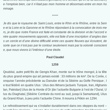
e l’emploie bien, car il n’était pas mon homme et désormais entre en mon ho
mmage.
*****
Je dis que le royaume de Saint Louis, entre le Rhin et le Rhône, entre la Sein
e et la Loire et la Garonne et le Rhône répondant à la convocation de trois me
rs, je dis que notre France est faite et constante de la division et de l’accord e
ntre quatre mouvements opposés, elle est faite d’une inscription d’angles dan
s un cercle et d’une divine difficulté entre ces quatre fleuves qui écoutent, de
sorte que ce n’est pas par le contour seulement mais par la volonté conscient
e, que nous vivons à l’intérieur d’une étoile.
Paul Claudel
1259
Qoubilaï, autre petit fils de Gengis Khan, monte sur le trône mongol, à la tête
du plus grand empire qui ait jamais existé : 33 millions de km². De la Corée, c
onquise l’année précédente au Danube et de la Sibérie au Golfe Persique ; l
e tout fédéré en quatre Ulus : Ulus des Ilkhans [actuels Turquie, Iran, Afghanis
tan, Pakistan] Ulus de la Horde d’Or [de l’actuelle Bulgarie à l’est de l’Oural, U
lus du Diaghataï, [Sibérie Centrale du nord au sud, jusqu’à Samarkand], Ulus
du Grand Khan, à peu près l’actuelle Chine. Il mourra à Pékin en 1294.
Le refroidissement qui va s’installer durablement dans ces steppes du nord –