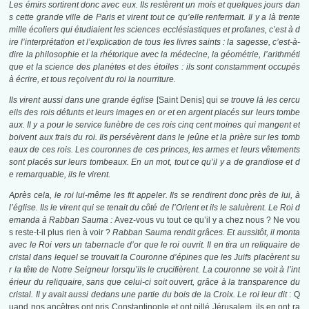
Les émirs sortirent donc avec eux. Ils restèrent un mois et quelques jours dan
s cette grande ville de Paris et virent tout ce qu’elle renfermait. Il y a là trente
mille écoliers qui étudiaient les sciences ecclésiastiques et profanes, c’est à d
ire l’interprétation et l’explication de tous les livres saints : la sagesse, c’est-à-
dire la philosophie et la rhétorique avec la médecine, la géométrie, l’arithméti
que et la science des planètes et des étoiles : ils sont constamment occupés
à écrire, et tous reçoivent du roi la nourriture.
Ils virent aussi dans une grande église
[Saint Denis] qui
se trouve là les cercu
eils des rois défunts et leurs images en or et en argent placés sur leurs tombe
aux. Il y a pour le service funèbre de ces rois cinq cent moines qui mangent et
boivent aux frais du roi. Ils persévèrent dans le jeûne et la prière sur les tomb
eaux de ces rois. Les couronnes de ces princes, les armes et leurs vêtements
sont placés sur leurs tombeaux. En un mot, tout ce qu’il y a de grandiose et d
e remarquable, ils le virent.
Après cela, le roi lui-même les fit appeler. Ils se rendirent donc près de lui, à
l’église. Ils le virent qui se tenait du côté de l’Orient et ils le saluèrent. Le Roi d
emanda à Rabban Sauma :
Avez-vous vu tout ce qu’il y a chez nous ? Ne vou
s reste-t-il plus rien à voir ?
Rabban Sauma rendit grâces. Et aussitôt, il monta
avec le Roi vers un tabernacle d’or que le roi ouvrit. Il en tira un reliquaire de
cristal dans lequel se trouvait la Couronne d’épines que les Juifs placèrent su
r la tête de Notre Seigneur lorsqu’ils le crucifièrent. La couronne se voit à l’int
érieur du reliquaire, sans que celui-ci soit ouvert, grâce à la transparence du
cristal. Il y avait aussi dedans une partie du bois de la Croix. Le roi leur dit
: Q
uand nos ancêtres ont pris Constantinople et ont pillé Jérusalem, ils en ont ra