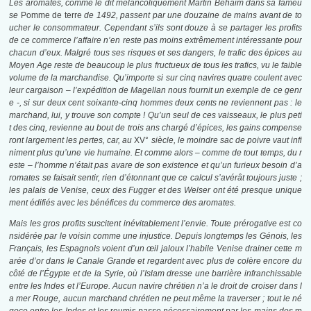
Les aromates, comme le dit mélancoliquement Martin Behaim dans sa fameu
se
Pomme de terre
de 1492, passent par une douzaine de mains avant de to
ucher le consommateur. Cependant s’ils sont douze à se partager les profits
de ce commerce l’affaire n’en reste pas moins extrêmement intéressante pour
chacun d’eux. Malgré tous ses risques et ses dangers, le trafic des épices au
Moyen Age reste de beaucoup le plus fructueux de tous les trafics, vu le faible
volume de la marchandise. Qu’importe si sur cinq navires quatre coulent avec
leur cargaison – l’expédition de Magellan nous fournit un exemple de ce genr
e -, si sur deux cent soixante-cinq hommes deux cents ne reviennent pas : le
marchand, lui, y trouve son compte ! Qu’un seul de ces vaisseaux, le plus peti
t des cinq, revienne au bout de trois ans chargé d’épices, les gains compense
ront largement les pertes, car, au
XV°
siècle, le moindre sac de poivre vaut infi
niment plus qu’une vie humaine. Et comme alors – comme de tout temps, du r
este – l’homme n’était pas avare de son existence et qu’un furieux besoin d’a
romates se faisait sentir, rien d’étonnant que ce calcul s’avérât toujours juste ;
les palais de Venise, ceux des Fugger et des Welser ont été presque unique
ment édifiés avec les bénéfices du commerce des aromates.
Mais les gros profits suscitent inévitablement l’envie. Toute prérogative est co
nsidérée par le voisin comme une injustice. Depuis longtemps les Génois, les
Français, les Espagnols voient d’un œil jaloux l’habile Venise drainer cette m
arée d’or dans le Canale Grande et regardent avec plus de colère encore du
côté de l’Égypte et de la Syrie, où l’Islam dresse une barrière infranchissable
entre les Indes et l’Europe. Aucun navire chrétien n’a le droit de croiser dans l
a mer Rouge, aucun marchand chrétien ne peut même la traverser ; tout le né