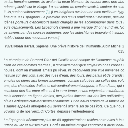
us les humains connus, ils avaient la peau blanche. Ils avaient aussi une abo
ndante pilosité sur le visage. La chevelure de certains avait la couleur du sole
il. Ils puaient affreusement
[3]
.
[Les indigènes avaient une bien meilleure hygi
ène que les Espagnols. La première fois qu’ils arrivèrent au Mexique, des ind
igènes porteurs d’encensoirs furent chargés de les accompagner dans tous l
eurs déplacements. Les Espagnols crurent à une marque d’honneur divin. No
us savons par des sources indigènes que les autochtones trouvaient insuppo
rtable l’odeur des nouveaux venus.]
Yuval Noah Harari.
Sapiens. Une brève histoire de l’humanité. Albin Michel 2
015
La chronique de Bernard Diaz del Castillo rend compte de l’immense stupéfa
ction de ces hommes d’armes ; il dit exactement qu’il croyait
voir des choses i
nouïes, dont on n’aurait jamais pu rêver
. Ils découvrent une ville immense co
nstruite sur des îlots, avec des
rues d’eau
, des tours, des palais et de grands t
emples de pierre aux formes inconnues, comme calquées sur celles des volc
ans, des chaussées droites et extraordinairement longues, à fleur d’eau, qui r
attachent des îles entre elles et à la terre ferme, et une végétation exubérante
mais disposée en lignes droites, des jardins flottants sur des îles artificielles,
où les Aztèques cultivent fleurs et aliments. Et de hauts arbres de la famille de
s saules appelés
ahuejotes
qui servent à fixer le sol de ces îlots.
Ce que nous
voyons ici de nos yeux,
dit Cortés
, dépasse l’entendement
.
Le Espagnols découvrent plus de 40 agglomérations reliées entre elles à la s
urface du lac et sur ses rives. Cortès lui-même dit que l’endroit est aussi beau