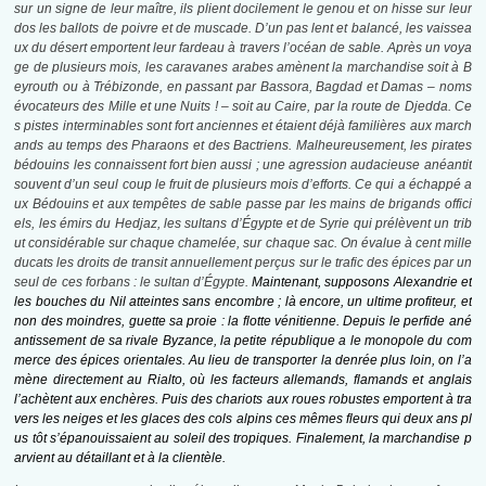
sur un signe de leur maître, ils plient docilement le genou et on hisse sur leur
dos les ballots de poivre et de muscade. D’un pas lent et balancé, les vaissea
ux du désert emportent leur fardeau à travers l’océan de sable. Après un voya
ge de plusieurs mois, les caravanes arabes amènent la marchandise soit à B
eyrouth ou à Trébizonde, en passant par Bassora, Bagdad et Damas – noms
évocateurs des Mille et une Nuits ! – soit au Caire, par la route de Djedda. Ce
s pistes interminables sont fort anciennes et étaient déjà familières aux march
ands au temps des Pharaons et des Bactriens. Malheureusement, les pirates
bédouins les connaissent fort bien aussi ; une agression audacieuse anéantit
souvent d’un seul coup le fruit de plusieurs mois d’efforts. Ce qui a échappé a
ux Bédouins et aux tempêtes de sable passe par les mains de brigands offici
els, les émirs du Hedjaz, les sultans d’Égypte et de Syrie qui prélèvent un trib
ut considérable sur chaque chamelée, sur chaque sac. On évalue à cent mille
ducats les droits de transit annuellement perçus sur le trafic des épices par un
seul de ces forbans : le sultan d’Égypte.
Maintenant, supposons Alexandrie et
les bouches du Nil atteintes sans encombre ; là encore, un ultime profiteur, et
non des moindres, guette sa proie : la flotte vénitienne. Depuis le perfide ané
antissement de sa rivale Byzance, la petite république a le monopole du com
merce des épices orientales. Au lieu de transporter la denrée plus loin, on l’a
mène directement au Rialto, où les facteurs allemands, flamands et anglais
l’achètent aux enchères. Puis des chariots aux roues robustes emportent à tra
vers les neiges et les glaces des cols alpins ces mêmes fleurs qui deux ans pl
us tôt s’épanouissaient au soleil des tropiques. Finalement, la marchandise p
arvient au détaillant et à la clientèle.