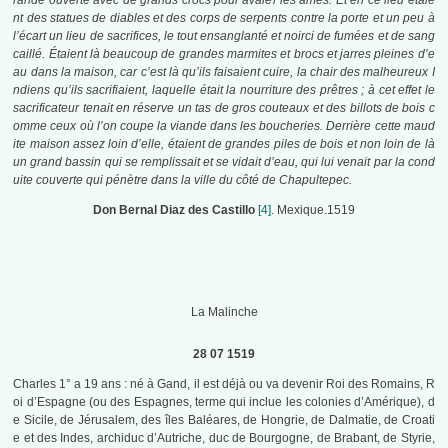
rande ouverte avec de grands crocs pour avaler les âmes. Et en ce lieu étaie
nt des statues de diables et des corps de serpents contre la porte et un peu à
l’écart un lieu de sacrifices, le tout ensanglanté et noirci de fumées et de sang
caillé. Étaient là beaucoup de grandes marmites et brocs et jarres pleines d’e
au dans la maison, car c’est là qu’ils faisaient cuire, la chair des malheureux I
ndiens qu’ils sacrifiaient, laquelle était la nourriture des prêtres ; à cet effet le
sacrificateur tenait en réserve un tas de gros couteaux et des billots de bois c
omme ceux où l’on coupe la viande dans les boucheries. Derrière cette maud
ite maison assez loin d’elle, étaient de grandes piles de bois et non loin de là
un grand bassin qui se remplissait et se vidait d’eau, qui lui venait par la cond
uite couverte qui pénètre dans la ville du côté de Chapultepec.
Don Bernal Diaz des Castillo
[4]
. Mexique.1519
La Malinche
28 07 1519
Charles 1° a 19 ans : né à Gand, il est déjà ou va devenir Roi des Romains, R
oi d’Espagne (ou des Espagnes, terme qui inclue les colonies d’Amérique), d
e Sicile, de Jérusalem, des îles Baléares, de Hongrie, de Dalmatie, de Croati
e et des Indes, archiduc d’Autriche, duc de Bourgogne, de Brabant, de Styrie,