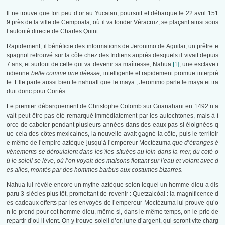
Il ne trouve que fort peu d’or au Yucatan, poursuit et débarque le 22 avril 151
9 près de la ville de Cempoala, où il va fonder Véracruz, se plaçant ainsi sous
l’autorité directe de Charles Quint.
Rapidement, il bénéficie des informations de Jeronimo de Aguilar, un prêtre e
spagnol retrouvé sur la côte chez des Indiens auprès desquels il vivait depuis
7 ans, et surtout de celle qui va devenir sa maîtresse, Nahua
[1]
, une esclave i
ndienne
belle comme une déesse,
intelligente et rapidement promue interprè
te. Elle parle aussi bien le nahuatl que le maya ; Jeronimo parle le maya et tra
duit donc pour Cortés.
Le premier débarquement de Christophe Colomb sur Guanahani en 1492 n’a
vait peut-être pas été remarqué immédiatement par les autochtones, mais à f
orce de caboter pendant plusieurs années dans des eaux pas si éloignées q
ue cela des côtes mexicaines, la nouvelle avait gagné la côte, puis le territoir
e même de l’empire aztèque jusqu’à l’empereur Moctézuma
que d’étranges é
vénements se déroulaient dans les îles situées au loin dans la mer, du coté o
ù le soleil se lève, où l’on voyait des maisons flottant sur l’eau et volant avec d
es ailes, montés par des hommes barbus aux costumes bizarres.
Nahua lui révèle encore un mythe aztèque selon lequel un homme-dieu a dis
paru 3 siècles plus tôt, promettant de revenir : Quetzalcóal : la magnificence d
es cadeaux offerts par les envoyés de l’empereur Moctézuma lui prouve qu’o
n le prend pour cet homme-dieu, même si, dans le même temps, on le prie de
repartir d’où il vient. On y trouve soleil d’or, lune d’argent, qui seront vite charg