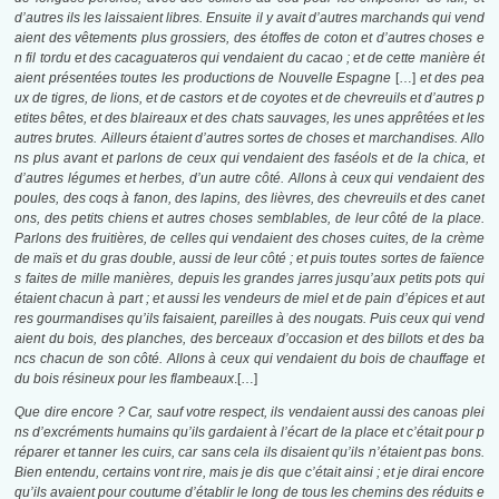
d’autres ils les laissaient libres. Ensuite il y avait d’autres marchands qui vend
aient des vêtements plus grossiers, des étoffes de coton et d’autres choses e
n fil tordu et des cacaguateros qui vendaient du cacao ; et de cette manière ét
aient présentées toutes les productions de Nouvelle Espagne
[…]
et des pea
ux de tigres, de lions, et de castors et de coyotes et de chevreuils et d’autres p
etites bêtes, et des blaireaux et des chats sauvages, les unes apprêtées et les
autres brutes. Ailleurs étaient d’autres sortes de choses et marchandises. Allo
ns plus avant et parlons de ceux qui vendaient des faséols et de la chica, et
d’autres légumes et herbes, d’un autre côté. Allons à ceux qui vendaient des
poules, des coqs à fanon, des lapins, des lièvres, des chevreuils et des canet
ons, des petits chiens et autres choses semblables, de leur côté de la place.
Parlons des fruitières, de celles qui vendaient des choses cuites, de la crème
de maïs et du gras double, aussi de leur côté ; et puis toutes sortes de faïence
s faites de mille manières, depuis les grandes jarres jusqu’aux petits pots qui
étaient chacun à part ; et aussi les vendeurs de miel et de pain d’épices et aut
res gourmandises qu’ils faisaient, pareilles à des nougats. Puis ceux qui vend
aient du bois, des planches, des berceaux d’occasion et des billots et des ba
ncs chacun de son côté. Allons à ceux qui vendaient du bois de chauffage et
du bois résineux pour les flambeaux
.[…]
Que dire encore ? Car, sauf votre respect, ils vendaient aussi des canoas plei
ns d’excréments humains qu’ils gardaient à l’écart de la place et c’était pour p
réparer et tanner les cuirs, car sans cela ils disaient qu’ils n’étaient pas bons.
Bien entendu, certains vont rire, mais je dis que c’était ainsi ; et je dirai encore
qu’ils avaient pour coutume d’établir le long de tous les chemins des réduits e