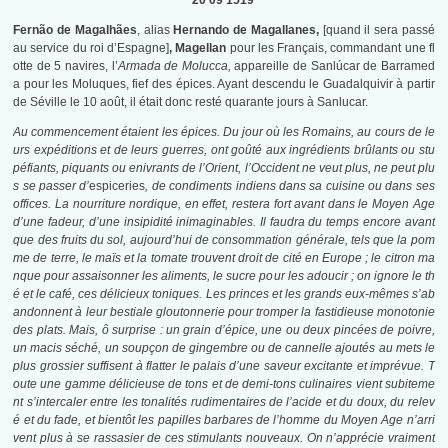
20 09 1519
Fernão de Magalhães
, alias
Hernando de Magallanes,
[quand il sera passé
au service du roi d’Espagne]
, Magellan
pour les Français, commandant une fl
otte de 5 navires, l’
Armada de Molucca,
appareille de Sanlúcar de Barramed
a pour les Moluques, fief des épices. Ayant descendu le Guadalquivir à partir
de Séville le 10 août, il était donc resté quarante jours à Sanlucar.
Au commencement étaient les épices. Du jour où les Romains, au cours de le
urs expéditions et de leurs guerres, ont goûté aux ingrédients brûlants ou stu
péfiants, piquants ou enivrants de l’Orient, l’Occident ne veut plus, ne peut plu
s se passer d’
espiceries
, de condiments indiens dans sa cuisine ou dans ses
offices. La nourriture nordique, en effet, restera fort avant dans le Moyen Age
d’une fadeur, d’une insipidité inimaginables. Il faudra du temps encore avant
que des fruits du sol, aujourd’hui de consommation générale, tels que la pom
me de terre, le maïs et la tomate trouvent droit de cité en Europe ; le citron ma
nque pour assaisonner les aliments, le sucre pour les adoucir ; on ignore le th
é et le café, ces délicieux toniques. Les princes et les grands eux-mêmes s’ab
andonnent à leur bestiale gloutonnerie pour tromper la fastidieuse monotonie
des plats. Mais, ô surprise : un grain d’épice, une ou deux pincées de poivre,
un macis séché, un soupçon de gingembre ou de cannelle ajoutés au mets le
plus grossier suffisent à flatter le palais d’une saveur excitante et imprévue. T
oute une gamme délicieuse de tons et de demi-tons culinaires vient subiteme
nt s’intercaler entre les tonalités rudimentaires de l’acide et du doux, du relev
é et du fade, et bientôt les papilles barbares de l’homme du Moyen Age n’arri
vent plus à se rassasier de ces stimulants nouveaux. On n’apprécie vraiment