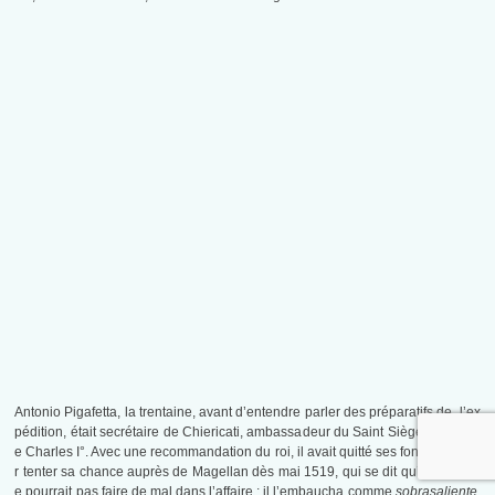
Antonio Pigafetta, la trentaine, avant d’entendre parler des préparatifs de l’ex
pédition, était secrétaire de Chiericati, ambassadeur du Saint Siège auprès d
e Charles I°. Avec une recommandation du roi, il avait quitté ses fonctions pou
r tenter sa chance auprès de Magellan dès mai 1519, qui se dit qu’un lettré n
e pourrait pas faire de mal dans l’affaire : il l’embaucha comme
sobrasaliente
,