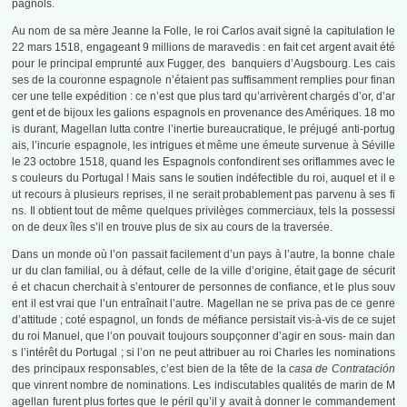
pagnols.
Au nom de sa mère Jeanne la Folle, le roi Carlos avait signé la capitulation le
22 mars 1518, engageant 9 millions de maravedis : en fait cet argent avait été
pour le principal emprunté aux Fugger, des banquiers d’Augsbourg. Les cais
ses de la couronne espagnole n’étaient pas suffisamment remplies pour finan
cer une telle expédition : ce n’est que plus tard qu’arrivèrent chargés d’or, d’ar
gent et de bijoux les galions espagnols en provenance des Amériques. 18 mo
is durant, Magellan lutta contre l’inertie bureaucratique, le préjugé anti-portug
ais, l’incurie espagnole, les intrigues et même une émeute survenue à Séville
le 23 octobre 1518, quand les Espagnols confondirent ses oriflammes avec le
s couleurs du Portugal ! Mais sans le soutien indéfectible du roi, auquel et il e
ut recours à plusieurs reprises, il ne serait probablement pas parvenu à ses fi
ns. Il obtient tout de même quelques privilèges commerciaux, tels la possessi
on de deux îles s’il en trouve plus de six au cours de la traversée.
Dans un monde où l’on passait facilement d’un pays à l’autre, la bonne chale
ur du clan familial, ou à défaut, celle de la ville d’origine, était gage de sécurit
é et chacun cherchait à s’entourer de personnes de confiance, et le plus souv
ent il est vrai que l’un entraînait l’autre. Magellan ne se priva pas de ce genre
d’attitude ; coté espagnol, un fonds de méfiance persistait vis-à-vis de ce sujet
du roi Manuel, que l’on pouvait toujours soupçonner d’agir en sous- main dan
s l’intérêt du Portugal ; si l’on ne peut attribuer au roi Charles les nominations
des principaux responsables, c’est bien de la tête de la
casa de Contratación
que vinrent nombre de nominations. Les indiscutables qualités de marin de M
agellan furent plus fortes que le péril qu’il y avait à donner le commandement