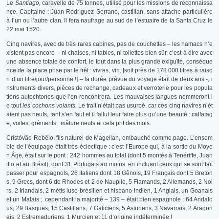
Le
Santiago,
caravelle de
7
5 tonnes, utilisé pour les missions de reconnaissa
nce. Capitaine : Juan Rodríguez Serrano, castillan, sans attache particulière
à l’un ou l’autre clan. Il fera naufrage au sud de l’estuaire de la Santa Cruz le
22 mai 1520.
Cinq navires, avec de très rares cabines, pas de couchettes – les hamacs n’e
xistent pas encore – ni chaises, ni tables, ni toilettes bien sûr, c’est à dire avec
une absence totale de confort, le tout dans la plus grande exiguïté, conséque
nce de la place prise par le frêt : vivres, vin, [soit près de 178 000 litres à raiso
n d’un litre/jour/personne !] – la durée prévue du voyage était de deux ans -, i
nstruments divers, pièces de rechange, cadeaux et verroterie pour les popula
tions autochtones que l’on rencontrera. Les mauvaises langues nommeront l
e tout
les cochons volants.
Le trait n’était pas usurpé, car ces cinq navires n’ét
aient pas neufs, tant s’en faut et il fallut leur faire plus qu’une beauté : calfatag
e, voiles, gréments, mâture neufs et cela prit des mois.
Cristóvão Rebêlo, fils naturel de Magellan, embauché comme page. L’ensem
ble de l’équipage était très éclectique : c’est l’Europe qui, à la sortie du Moye
n Âge, était sur le pont : 242 hommes au total (dont 5 montés à Tenériffe, Juan
illo et au Brésil), dont 31 Portugais au moins, en incluant ceux qui se sont fait
passer pour espagnols, 26 Italiens dont 18 Gênois, 19 Français dont 5 Breton
s, 9 Grecs, dont 6 de Rhodes et 2 de Nauplie, 5 Flamands, 2 Allemands, 2 Noi
rs, 2 Irlandais, 2 métis luso-brésilien et hispano-indien, 1 Anglais, un Goanais
et un Malais ; cependant la majorité – 139 – était bien espagnole : 64 Andalo
us, 29 Basques, 15 Castillans, 7 Galiciens, 5 Asturiens, 3 Navarrais, 2 Aragon
ais, 2 Estremaduriens, 1 Murcien et 11 d’origine indéterminée !