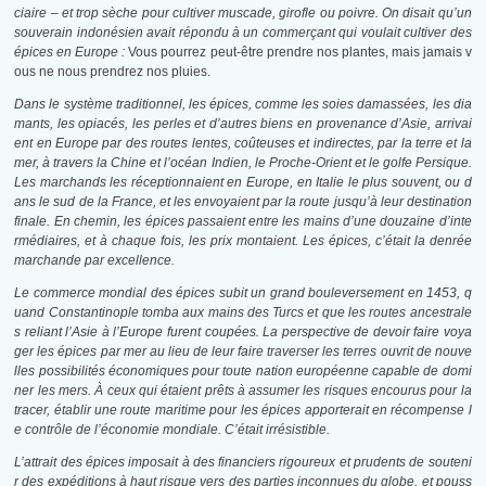
ciaire – et trop sèche pour cultiver muscade, girofle ou poivre. On disait qu’un
souverain indonésien avait répondu à un commerçant qui voulait cultiver des
épices en Europe :
Vous pourrez peut-être prendre nos plantes, mais jamais v
ous ne nous prendrez nos pluies.
Dans le système traditionnel, les épices, comme les soies damassées, les dia
mants, les opiacés, les perles et d’autres biens en provenance d’Asie, arrivai
ent en Europe par des routes lentes, coûteuses et indirectes, par la terre et la
mer, à travers la Chine et l’océan Indien, le Proche-Orient et le golfe Persique.
Les marchands les réceptionnaient en Europe, en Italie le plus souvent, ou d
ans le sud de la France, et les envoyaient par la route jusqu’à leur destination
finale. En chemin, les épices passaient entre les mains d’une douzaine d’inte
rmédiaires, et à chaque fois, les prix montaient. Les épices, c’était la denrée
marchande par excellence.
Le commerce mondial des épices subit un grand bouleversement en 1453, q
uand Constantinople tomba aux mains des Turcs et que les routes ancestrale
s reliant l’Asie à l’Europe furent coupées. La perspective de devoir faire voya
ger les épices par mer au lieu de leur faire traverser les terres ouvrit de nouve
lles possibilités économiques pour toute nation européenne capable de domi
ner les mers. À ceux qui étaient prêts à assumer les risques encourus pour la
tracer, établir une route maritime pour les épices apporterait en récompense l
e contrôle de l’économie mondiale. C’était irrésistible.
L’attrait des épices imposait à des financiers rigoureux et prudents de souteni
r des expéditions à haut risque vers des parties inconnues du globe, et pouss