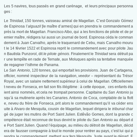
Les 5 navires, tous passés en grand carénage, et leurs principaux personna
ges :
Le
Trinidad
, 150 tonnes, vaisseau amiral de Magellan. C’est Gonzalo Gómez
de Espinosa l’
alguazil
[le maître d’armes] qui en prendra le commandement a
près la mort de Magellan. Francisco Albo, qui a les fonctions de pilote et de pr
emier maître, rédigera lui aussi un journal de bord. Espinosa céda le comman
dement à Juan Carvalho, après le traquenard de Cebu, mais Carvalho mouru
t le 14 février 1522 et Espinosa reprit le commandement avec pour pilote Jau
n Bautista Punzorol, dit
le pilote génois
. Finalement le
Trinidad
sera détruit pa
r une tempête en rade de Ternate, aux Moluques après sa tentative manquée
de regagner l’isthme de Panama.
Le
San Antonio
, 120 tonnes, qui emportait les provisions. Juan de Cartagena,
officier, nommé inspecteur de la navigation,
veedor –
représentant du Trésor
Royal, avec un salaire nettement supérieur à celui de Magellan. Officiellemen
t neveu de Fonseca, en fait son fils illégitime : à cette époque, ces enfants éta
ient ainsi nommés, et cela ne trompait personne. Capitaine du
San Antonio
ju
squ’à sa mutinerie après les Canaries. Antonio de Coca, comptable de la flott
e,
neveu
du frère de Fonseca, prit alors le commandement qu’il va céder ens
uite à Alvaro de Mesquita, cousin de Magellan, lequel dirigera le
tribunal
char
gé de juger les mutins de Port Saint Julien. Estêvão Gomes, dont la grande c
ompétence était reconnue de tous devint le pilote du
San Antonio
au départ d
e Port Saint Julien. Quand l’équipage, au milieu du détroit de Magellan, décid
era de fausser compagnie à tout le monde pour rentrer au pays, c’est lui qui p
rendra le commandement, mettant aux fers Mesquita. Juste avant le départ, E