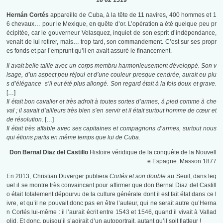
10 02 1519
Hernán Cortés
appareille de Cuba, à la tête de 11 navires, 400 hommes et 1
6 chevaux… pour le Mexique, en quête d’or. L’opération a été quelque peu pr
écipitée, car le gouverneur Velasquez, inquiet de son esprit d’indépendance,
venait de lui retirer, mais… trop tard, son commandement. C’est sur ses propr
es fonds et par l’emprunt qu’il en avait assuré le financement.
Il avait belle taille avec un corps membru harmonieusement développé. Son v
isage, d’un aspect peu réjoui et d’une couleur presque cendrée, aurait eu plu
s d’élégance s’il eut été plus allongé. Son regard était à la fois doux et grave.
[…]
Il était bon cavalier et très adroit à toutes sortes d’armes, à pied comme à che
val ; il savait d’ailleurs très bien s’en servir et il était surtout homme de cœur et
de résolution.
[…]
Il était très affable avec ses capitaines et compagnons d’armes, surtout nous
qui étions partis en même temps que lui de Cuba.
Don Bernal Diaz del Castillo
Histoire véridique de la conquête de la Nouvell
e Espagne. Masson 1877
En 2013, Christian Duverger publiera
Cortés et son double
au Seuil, dans leq
uel il se montre très convaincant pour affirmer que don Bernal Diaz del Castill
o était totalement dépourvu de la culture générale dont il est fait état dans ce l
ivre, et qu’il ne pouvait donc pas en être l’auteur, qui ne serait autre qu’Herna
n Cortés lui-même : il l’aurait écrit entre 1543 et 1546, quand il vivait à Vallad
olid. Et donc, puisqu’il s’agirait d’un autoportrait, autant qu’il soit flatteur !