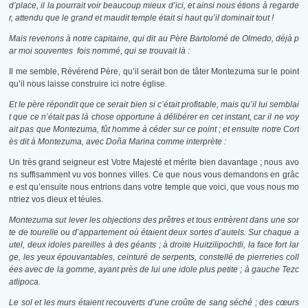
d’place, il la pourrait voir beaucoup mieux d’ici, et ainsi nous étions à regarde
r, attendu que le grand et maudit temple était si haut qu’il dominait tout !
Mais revenons à notre capitaine, qui dit au Père Bartolomé de Olmedo, déjà p
ar moi souventes fois nommé, qui se trouvait là :
Il me semble, Révérend Père, qu’il serait bon de tâter Montezuma sur le point
qu’il nous laisse construire ici notre église.
Et le père répondit que ce serait bien si c’était profitable, mais qu’il lui semblai
t que ce n’était pas là chose opportune à délibérer en cet instant, car il ne voy
ait pas que Montezuma, fût homme à céder sur ce point ; et ensuite notre Cort
ès dit à Montezuma, avec Doña Marina comme interprète :
Un très grand seigneur est Votre Majesté et mérite bien davantage ; nous avo
ns suffisamment vu vos bonnes villes. Ce que nous vous demandons en grâc
e est qu’ensuite nous entrions dans votre temple que voici, que vous nous mo
ntriez vos dieux et téules.
Montezuma sut lever les objections des prêtres et tous entrèrent dans une sor
te de tourelle ou d’appartement où étaient deux sortes d’autels. Sur chaque a
utel, deux idoles pareilles à des géants ; à droite Huitzilipochtli, la face fort lar
ge, les yeux épouvantables, ceinturé de serpents, constellé de pierreries coll
ées avec de la gomme, ayant près de lui une idole plus petite ; à gauche Tezc
atlipoca.
Le sol et les murs étaient recouverts d’une croûte de sang séché ; des cœurs