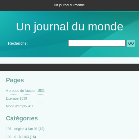
un journal du monde
Un journal du monde
Recherche:
Pages
A propos de l’auteur. 1531
Exergue 1539
Mode d’emploi 411
Catégories
101 : origine à l'an 01
(19)
102 : 01 à 1163
(15)