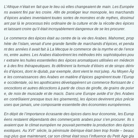
L’Afrique n’était en fait que le lieu où elles changeaient de main. Les Europée
ns avaient fini par les croire. Afin de protéger leur monopole, les marchands
d’épices arabes inventaient toutes sortes de monstres et de mythes, dissimul
ant par là le processus très ordinaire de la culture et de la récolte des épices
et laissant croire qu’il était incroyablement dangereux de se les procurer.
Le commerce des épices était au centre de la vie des Arabes. Mahomet, prop
hète de l’islam, venait d’une grande famille de marchands d’épices, et penda
nt des années il avait fait à La Mecque le commerce de la myrrhe et de l’ence
ns, entre autres. Les Arabes élaborèrent les méthodes très sophistiquées pou
r extraire les huiles essentielles des épices aromatiques utilisées en médecin
e à des fins thérapeutiques. Ils définirent la formule d’élixirs et de sirops dériv
és d’épices, dont le djulab, par exemple, dont vient le mot
julep
. Au Moyen Âg
e les connaissances des Arabes en matière d’épices gagnèrent toute l’Europ
e occidentale, où les apothicaires développèrent un commerce florissant de c
oncoctions et autres décoctions à partir de clous de girofle, de grains de poivr
e, de noix de muscade et de macis. Dans une Europe avide d’or (les Arabes
en contrôlaient presque tous les gisements), les épices devinrent plus précie
uses que jamais, une composante essentielle des économies européennes.
En dépit de l’importance écrasante des épices dans leur économie, les Europ
éens restaient dépendants des commerçants arabes pour s’en procurer. Ils s
avaient que le climat européen ne pouvait permettre la production des épices
exotiques. Au XVI° siècle, la péninsule ibérique était bien trop froide – beau­c
oup plus que maintenant, car son climat était sous l’influence du Petit Age gla