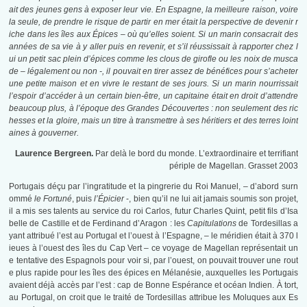
ait des jeunes gens à exposer leur vie. En Espagne, la meilleure raison, voire
la seule, de prendre le risque de partir en mer était la perspective de devenir r
iche dans les îles aux Épices – où qu’elles soient. Si un marin consacrait des
années de sa vie à y aller puis en revenir, et s’il réussissait à rapporter chez l
ui un petit sac plein d’épices comme les clous de girofle ou les noix de musca
de – légalement ou non -, il pouvait en tirer assez de bénéfices pour s’acheter
une petite maison et en vivre le restant de ses jours. Si un marin nourrissait
l’espoir d’accéder à un certain bien-être, un capitaine était en droit d’attendre
beaucoup plus, à l’époque des Grandes Découvertes : non seulement des ric
hesses et la gloire, mais un titre à transmettre à ses héritiers et des terres loint
aines à gouverner.
Laurence Bergreen.
Par delà le bord du monde. L’extraordinaire et terrifiant
périple de Magellan. Grasset 2003
Portugais déçu par l’ingratitude et la pingrerie du Roi Manuel, – d’abord surn
ommé
le Fortuné
, puis
l’Épicier
-, bien qu’il ne lui ait jamais soumis son projet,
il a mis ses talents au service du roi Carlos, futur Charles Quint, petit fils d’Isa
belle de Castille et de Ferdinand d’Aragon : les
Capitulations
de Tordesillas a
yant attribué l’est au Portugal et l’ouest à l’Espagne, – le méridien était à 370 l
ieues à l’ouest des îles du Cap Vert – ce voyage de Magellan représentait un
e tentative des Espagnols pour voir si, par l’ouest, on pouvait trouver une rout
e plus rapide pour les îles des épices en Mélanésie, auxquelles les Portugais
avaient déjà accès par l’est : cap de Bonne Espérance et océan Indien. À tort,
au Portugal, on croit que le traité de Tordesillas attribue les Moluques aux Es