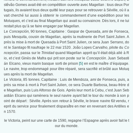
stêvão Gomes avait été en compétition ouverte avec Magellan : tous deux Por
tugais, ils avaient tous deux quitté leur pays pour se retrouver à Séville, où il a
vait cherché lui aussi à obtenir le commandement d’une expédition pour les
Moluques, et c’est au final Magellan qui avait su convaincre. Dès lors, il ne lui
restait plus qu’à se faire engager par Magellan.
Le
Concepción,
90 tonnes, Capitaine : Gaspar de Quesada,
ami
de Fonseca,
puis Mesquita, cousin de Magellan, après la mutinerie de Port Saint Julien. A
près la mise à mort de Quesada à Port Saint Julien, ce sera Juan Serrano, do
nt le
Santiago
fit naufrage le 22 mai 1520. João Lopes Carvalho, pilote du
Co
ncepción
, passa sur le
Trinidad
quand Magellan apprit qu’il était déjà allé à R
io, et c’est Ginès de Mafra qui prit son poste sur le
Concepción
. Juan Sebasti
án Elcano, vieux marin basque sorti de prison
[5]
en est le maître d’équipage.
Le navire, trop endommagé pour être réparé, sera sacrifié et brûlé aux Moluq
ues après la mort de Magellan.
Le
Victoria
, 85 tonnes. Capitaine : Luis de Mendoza,
ami
de Fonseca, puis, a
près sa mise à mort à Port Saint Julien, ce sera Duarte Barbosa, beau-frère d
e Magellan, puis Luis Alfonso de Gois. Après leur mort à Cebu, c’est Juan Seb
astián Elcano qui ramènera le seul navire ayant fait le tour du monde à son p
oint de départ : Séville. Après son retour à Séville, le brave navire fût vendu, r
eprit du service pour finalement disparaître en mer en revenant des Antilles e
n 1570.
le Victoria, peint sur une carte de 1590, regagne l’Espagne après avoir fait le t
our du monde.