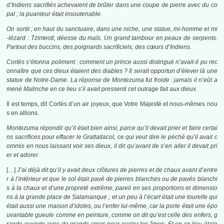
d’Indiens sacrifiés achevaient de brûler dans une coupe de pierre avec du co
pal ; la puanteur était insoutenable.
On sortit ; en haut du sanctuaire, dans une niche, une statue, mi-homme et mi
-lézard : Tzinteotl, déesse du maïs. Un grand tambour en peaux de serpents.
Partout des buccins, des poignards sacrificiels, des cœurs d’Indiens.
Cortès s’étonna poliment : comment un prince aussi distingué n’avait-il pu rec
onnaître que ces dieux étaient des diables ? Il serait opportun d’élever là une
statue de Notre-Dame. La réponse de Montezuma fut froide : jamais il n’eût a
mené Malinche en ce lieu s’il avait pressenti cet outrage fait aux dieux.
Il est temps, dit Cortès d’un air joyeux, que Votre Majesté et nous-mêmes nou
s en allions.
Montezuma répondit qu’il était bien ainsi, parce qu’il devait prier et faire certai
ns sacrifices pour effacer le Gratlatlacol, ce qui veut dire le péché qu’il avait c
ommis en nous laissant voir ses dieux, il dit qu’avant de s’en aller il devait pri
er et adorer.
[…]
J’ai déjà dit qu’il y avait deux clôtures de pierres et de chaux avant d’entre
r à l’intérieur et que le sol était pavé de pierres blanches ou de pavés blanchi
s à la chaux et d’une propreté extrême, pareil en ses proportions et dimensio
ns à la grande place de Salamanque ; et un peu à l’écart était une tourelle qui
était aussi une maison d’idoles, ou l’enfer lui-même, car la porte était une épo
uvantable gueule comme en peinture, comme on dit qu’est celle des enfers, g