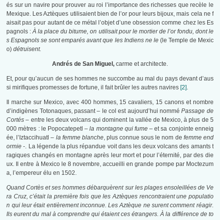
és sur un navire pour prouver au roi l’importance des richesses que recèle le
Mexique. Les Aztèques utilisaient bien de l’or pour leurs bijoux, mais cela ne f
aisait pas pour autant de ce métal l’objet d’une obsession comme chez les Es
pagnols :
À la place du bitume, on utilisait pour le mortier de l’or fondu, dont le
s Espagnols se sont emparés avant que les Indiens ne le
(le Temple de Mexic
o)
détruisent.
Andrés de San Miguel,
carme et architecte.
Et, pour qu’aucun de ses hommes ne succombe au mal du pays devant d’aus
si mirifiques promesses de fortune, il fait brûler les autres navires
[2]
.
Il marche sur Mexico, avec 400 hommes, 15 cavaliers, 15 canons et nombre
d’indigènes Totonaques, passant – le col est aujourd’hui nommé
Passage de
Cortés –
entre les deux volcans qui dominent la vallée de Mexico, à plus de 5
000 mètres : le Popocatepetl –
la montagne qui fume
– et sa conjointe enneig
ée, l’Iztaccihuatl –
la femme blanche
, plus connue sous le nom de
femme end
ormie
-. La légende la plus répandue voit dans les deux volcans des amants t
ragiques changés en montagne après leur mort et pour l’éternité, par des die
ux. Il entre à Mexico le 8 novembre, accueilli en grande pompe par Moctezum
a, l’empereur élu en 1502.
Quand Cortès et ses hommes débarquèrent sur les plages ensoleillées de Ve
ra Cruz, c’était la première fois que les Aztèques rencontraient une populatio
n qui leur était entièrement inconnue. Les Aztèque ne surent comment réagir.
Ils eurent du mal à comprendre qui étaient ces étrangers. À la différence de to