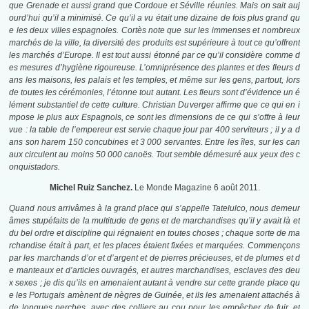
que Grenade et aussi grand que Cordoue et Séville réunies. Mais on sait auj
ourd’hui qu’il a minimisé. Ce qu’il a vu était une dizaine de fois plus grand qu
e les deux villes espagnoles. Cortès note que sur les immenses et nombreux
marchés de la ville, la diversité des produits est supérieure à tout ce qu’offrent
les marchés d’Europe. Il est tout aussi étonné par ce qu’il considère comme d
es mesures d’hygiène rigoureuse. L’omniprésence des plantes et des fleurs d
ans les maisons, les palais et les temples, et même sur les gens, partout, lors
de toutes les cérémonies, l’étonne tout autant. Les fleurs sont d’évidence un é
lément substantiel de cette culture. Christian Duverger affirme que ce qui en i
mpose le plus aux Espagnols, ce sont les dimensions de ce qui s’offre à leur
vue : la table de l’empereur est servie chaque jour par 400 serviteurs ; il y a d
ans son harem 150 concubines et 3 000 servantes. Entre les îles, sur les can
aux circulent au moins 50 000 canoës. Tout semble démesuré aux yeux des c
onquistadors.
Michel Ruiz Sanchez.
Le Monde Magazine 6 août 2011.
Quand nous arrivâmes à la grand place qui s’appelle Tatelulco
, nous demeur
âmes stupéfaits de la multitude de gens et de marchandises qu’il y avait là et
du bel ordre et discipline qui régnaient en toutes choses ; chaque sorte de ma
rchandise était à part, et les places étaient fixées et marquées. Commençons
par les marchands d’or et d’argent et de pierres précieuses, et de plumes et d
e manteaux et d’articles ouvragés, et autres marchandises, esclaves des deu
x sexes ; je dis qu’ils en amenaient autant à vendre sur cette grande place qu
e les Portugais amènent de nègres de Guinée, et ils les amenaient attachés à
de longues perches, avec des colliers au cou pour les empêcher de fuir, et