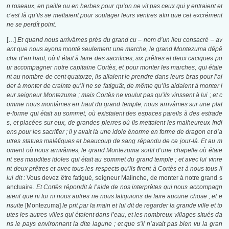
n roseaux, en paille ou en herbes pour qu’on ne vit pas ceux qui y entraient et
c’est là qu’ils se mettaient pour soulager leurs ventres afin que cet excrément
ne se perdît point.
[…]
Et quand nous arrivâmes près du grand cu – nom d’un lieu consacré – av
ant que nous ayons monté seulement une marche, le grand Montezuma dépê
cha d’en haut, où il était à faire des sacrifices, six prêtres et deux caciques po
ur accompagner notre capitaine Cortès, et pour monter les marches, qui étaie
nt au nombre de cent quatorze, ils allaient le prendre dans leurs bras pour l’ai
der à monter de crainte qu’il ne se fatiguât, de même qu’ils aidaient à monter l
eur seigneur Montezuma ; mais Cortès ne voulut pas qu’ils vinssent à lui ; et c
omme nous montâmes en haut du grand temple, nous arrivâmes sur une plat
e-forme qui était au sommet, où existaient des espaces pareils à des estrade
s, et placées sur eux, de grandes pierres où ils mettaient les malheureux Indi
ens pour les sacrifier ; il y avait là une idole énorme en forme de dragon et d’a
utres statues maléfiques et beaucoup de sang répandu de ce jour-là. Et au m
oment où nous arrivâmes, le grand Montezuma sortit d’une chapelle où étaie
nt ses maudites idoles qui était au sommet du grand temple ; et avec lui vinre
nt deux prêtres et avec tous les respects qu’ils firent à Cortès et à nous tous il
lui dit :
Vous devez être fatigué, seigneur Malinche, de monter à notre grand s
anctuaire
. Et Cortès répondit à l’aide de nos interprètes qui nous accompagn
aient que ni lui ni nous autres ne nous fatiguions de faire aucune chose ; et e
nsuite
[Montezuma]
le prit par la main et lui dit de regarder la grande ville et to
utes les autres villes qui étaient dans l’eau, et les nombreux villages situés da
ns le pays environnant la dite lagune ; et que s’il n’avait pas bien vu la gran