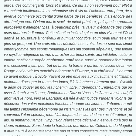
goce entre les Indes et les
roumis
passe nécessairement par les mains des
m
ouros
, des commerçants turcs et arabes. Ce qui a non seulement pour effet d
e renchérir inutilement la marchandise vis-à-vis de l’acheteur européen, de s
evrer le commerce occidental d’une partie de ses bénéfices, mais encore de f
aire émigrer vers l’Orient tout le stock de métal précieux, puisque les produits
européens n’atteignent pas, à beaucoup près, la valeur d’échange des coûte
uses denrées indiennes. Cette
situation incite de plus en plus vivement l’Occi
dent à se soustraire à l’onéreux et humiliant contrôle, et un beau jour les éner
gies se groupent. Une croisade est décidée. Les croisades ne sont pas simpl
ement (comme des esprits romantiques les ont souvent dépeintes) une tentati
ve mystico-religieuse en vue d’arracher les lieux saints aux infidèles ; cette pr
emière coalition européo-chrétienne représente aussi le premier effort logiqu
e et conscient ayant pour but de briser la barrière qui ferme l’accès de la mer
Rouge et d’ouvrir les marchés orientaux à l’Europe, à la chrétienté. L’entrepri
se ayant échoué, l’Égypte n’ayant pu être enlevée aux musulmans et l’Islam c
ontinuant d’occuper la route des Indes, il fallait nécessairement que s’éveillât
le désir de trouver un nouveau chemin, libre, indépendant. L’intrépidité qui po
ussa Colomb vers l’ouest, Bartholomeu Diaz et Vasco de Gama vers le sud, C
abot vers le nord, vers le Labrador, est née avant tout de l’ardente volonté de
découvrir des voies maritimes franches de toute servitude et d’abattre en mê
me temps l’insolente hégémonie de l’Islam Dans les grandes inventions et dé
couvertes l’élan spirituel, moral fait toujours fonction de force accélératrice ; m
ais, la plupart du temps, l’impulsion réalisatrice décisive n’est due qu’à des fa
cteurs matériels. Sans doute la hardiesse des idées de Colomb et de Magella
n aurait suffi à enthousiasmer les rois et leurs conseillers, mais jamais person