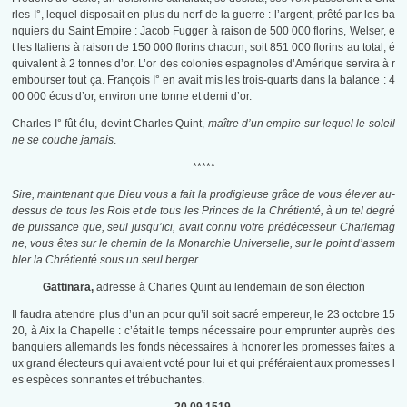
rles I°, lequel disposait en plus du nerf de la guerre : l’argent, prêté par les ba
nquiers du Saint Empire : Jacob Fugger à raison de 500 000 florins, Welser, e
t les Italiens à raison de 150 000 florins chacun, soit 851 000 florins au total, é
quivalent à 2 tonnes d’or. L’or des colonies espagnoles d’Amérique servira à r
embourser tout ça. François I° en avait mis les trois-quarts dans la balance : 4
00 000 écus d’or, environ une tonne et demi d’or.
Charles I° fût élu, devint Charles Quint,
maître d’un empire sur lequel le soleil
ne se couche jamais
.
*****
Sire, maintenant que Dieu vous a fait la prodigieuse grâce de vous élever au-
dessus de tous les Rois et de tous les Princes de la Chrétienté, à un tel degré
de puissance que, seul jusqu’ici, avait connu votre prédécesseur Charlemag
ne, vous êtes sur le chemin de la Monarchie Universelle, sur le point d’assem
bler la Chrétienté sous un seul berger.
Gattinara,
adresse à Charles Quint au lendemain de son élection
Il faudra attendre plus d’un an pour qu’il soit sacré empereur, le 23 octobre 15
20, à Aix la Chapelle : c’était le temps nécessaire pour emprunter auprès des
banquiers allemands les fonds nécessaires à honorer les promesses faites a
ux grand électeurs qui avaient voté pour lui et qui préféraient aux promesses l
es espèces sonnantes et trébuchantes.