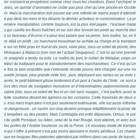
ier croissent et prospèrent comme chez nous les chardons. Dans l’archipel m
alais, un quintal d’aromates ne coûte pas plus cher qu’une pincée en Occide
nt. Mais la marchandise doit passer par une infinité de mains avant d’atteindr
e par-delà les mers et les déserts le dernier acheteur, le consommateur. La pr
emière manipulation, comme toujours, est la plus mal payée ; l’esclave malai
s qui cueille les fleurs fraîches et sur son dos bronzé les porte au marché dan
s un faisceau d’écorce n’a pour tout salaire que sa peine. Son maître, lui, en ti
re déjà un profit ; un marchand musulman lui achète sa charge et la transport
e sur un frêle prao en huit et dix jours, voire plus, sous un soleil de plomb, des
Moluques à Malacca
(non loin de l’actuel Singapour)
. C’est ici qu’une premiè
re araignée a tendu sa toile. Le maître du port, le sultan de Malabar, exige un
tribut du trafiquant pour le transbordement des marchandises. Ce n’est qu’un
e fois la taxe acquittée que l’odorante récolte pourra être chargée sur une no
uvelle jonque, plus grande cette fois ; puis, déployant ses rames ou sa voile c
arrée, le petit bâtiment glisse lentement d’un port à l’autre de l’Inde : ce sont a
lors des
mois de navigation monotone et d’interminables stationnements par
calme plat, sous un soleil de feu et un ciel sans nuages ; c’est parfois aussi la
fuite soudaine devant les typhons ou les corsaires. Cette traversée de deux o
u trois mers tropicales n’est pas seulement exténuante, elle est aussi infinime
nt dangereuse ; un navire sur cinq devient presque infailliblement la proie de
s tempêtes ou des pirates. Mais Cambagda est enfin dépassée, Ormuz, le por
t du golfe Persique, ou Aden, celui de la mer Rouge, sont atteints, et avec eux
les portes de l’Arabie heureuse ou de la Perse. Le nouveau mode de transpo
rt qui s’offre à présent n’est pas moins épuisant ni moins périlleux. Les chame
aux en longues files patientes attendent par milliers dans ces ports de transit ;