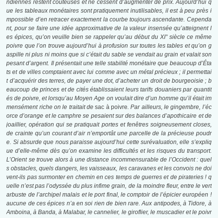
ndiennes restent coûteuses et ne cessent d’augmenter de prix. Aujourd’hui q
ue les tableaux monétaires sont pratiquement inutilisables, il est à peu près i
mpossible d’en retracer exactement la courbe toujours ascendante. Cependa
nt, pour se faire une idée approximative de la valeur insensée qu’atteignent l
es épices, qu’on veuille bien se rappeler qu’au début du XI°
siècle ce même
poivre que l’on trouve aujourd’hui à profusion sur toutes les tables et qu’on g
aspille ni plus ni moins que si c’était du sable se vendait au grain et valait son
pesant d’argent. Il présentait une telle stabilité monétaire que beaucoup d’Éta
ts et de villes comptaient avec lui comme avec un métal précieux ; il permettai
t d’acquérir des terres, de payer une dot, d’acheter un droit de bourgeoisie ; b
eaucoup de princes et de cités établissaient leurs tarifs douaniers par quantit
és de poivre, et lorsqu’au Moyen Age on voulait dire d’un homme qu’il était im
mensément riche on le traitait de
sac à poivre
. Par ailleurs, le gingembre, l’éc
orce d’orange et le camphre se pesaient sur des balances d’apothicaire et de
joaillier, opération qui se pratiquait portes et fenêtres soigneusement closes,
de crainte qu’un courant d’air n’emportât une parcelle de la précieuse poudr
e. Si absurde que nous paraisse aujourd’hui cette surévaluation, elle s’expliq
ue d’elle-même dès qu’on examine les difficultés et les risques du transport.
L’Orient se trouve alors à une distance incommensurable de l’Occident : quel
s obstacles, quels dangers, les vaisseaux, les caravanes et les convois ne doi
vent-ils pas surmonter en chemin en ces temps de guerres et de pirateries ! q
uelle n’est pas l’odyssée du plus infime grain, de la moindre fleur, entre le vert
arbuste de l’archipel malais et le port final, le comptoir de l’épicier européen !
aucune de ces épices n’a en soi rien de bien rare. Aux antipodes, à Tidore, à
Amboina, à Banda, à Malabar, le cannelier, le giroflier, le muscadier et le poivr