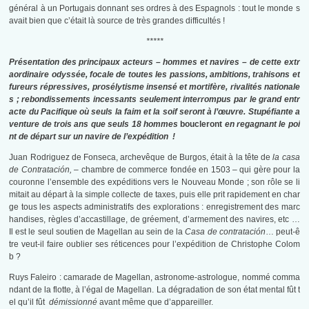
général à un Portugais donnant ses ordres à des Espagnols : tout le monde s
avait bien que c’était là source de très grandes difficultés !
*****
Présentation des principaux acteurs – hommes et navires – de cette extr
aordinaire odyssée, focale de toutes les passions,
ambitions, trahisons et
fureurs répressives, prosélytisme insensé et mortifère, rivalités nationale
s ;
rebondissements incessants seulement interrompus par le grand entr
acte du Pacifique
où seuls la faim et la soif seront à l’œuvre.
Stupéfiante a
venture de trois ans que seuls 18 hommes
boucleront
en regagnant le poi
nt de départ sur un navire de l’expédition !
Juan Rodriguez de Fonseca, archevêque de Burgos, était à la tête de
la casa
de Contratación, –
chambre de commerce fondée en 1503 – qui gère pour la
couronne l’ensemble des expéditions vers le Nouveau Monde ; son rôle se li
mitait au départ à la simple collecte de taxes, puis elle prit rapidement en char
ge tous les aspects administratifs des explorations : enregistrement des marc
handises, règles d’accastillage, de gréement, d’armement des navires, etc …
Il est le seul soutien de Magellan au sein de la
Casa
de contratación
… peut-ê
tre veut-il faire oublier ses réticences pour l’expédition de Christophe Colom
b ?
Ruys Faleiro : camarade de Magellan, astronome-astrologue, nommé comma
ndant de la flotte, à l’égal de Magellan. La dégradation de son état mental fût t
el qu’il fût
démissionné
avant même que d’appareiller.