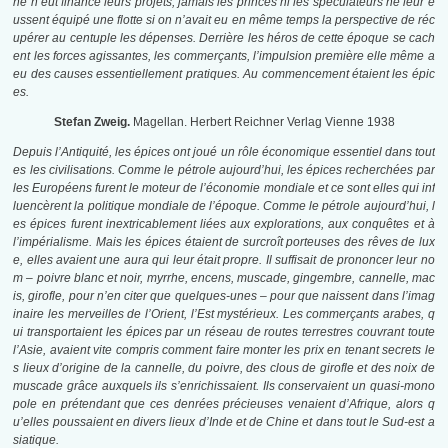
ne n’eût financé leurs projets, jamais les princes ni les spéculateurs ne leur e
ussent équipé une flotte si on n’avait eu en même temps la perspective de réc
upérer au centuple les dépenses. Derrière les héros de cette époque se cach
ent les forces agissantes, les commerçants, l’impulsion première elle même a
eu des causes essentiellement pratiques. Au commencement étaient les épic
es.
Stefan Zweig.
Magellan. Herbert Reichner Verlag Vienne 1938
Depuis l’Antiquité, les épices ont joué un rôle économique essentiel dans tout
es les civilisations. Comme le pétrole aujourd’hui, les épices recherchées par
les Européens furent le moteur de l’économie mondiale et ce sont elles qui inf
luencèrent la politique mondiale de l’époque. Comme le pétrole aujourd’hui, l
es épices furent inextricablement liées aux explorations, aux conquêtes et à
l’impérialisme. Mais les épices étaient de surcroît porteuses des rêves de lux
e, elles avaient une aura qui leur était propre. Il suffisait de prononcer leur no
m – poivre blanc et noir, myrrhe, encens, muscade, gingembre, cannelle, mac
is, girofle, pour n’en citer que quelques-unes – pour que naissent dans l’imag
inaire les merveilles de l’Orient,
l’Est mystérieux. Les commerçants arabes, q
ui transportaient les épices par un réseau de routes terrestres couvrant toute
l’Asie, avaient vite compris comment faire monter les prix en tenant secrets le
s lieux d’origine de la cannelle, du poivre, des clous de girofle et des noix de
muscade grâce auxquels ils s’enrichissaient. Ils conservaient un quasi-mono
pole en prétendant que ces denrées précieuses venaient d’Afrique, alors q
u’elles poussaient en divers lieux d’Inde et de Chine et dans tout le Sud-est a
siatique.