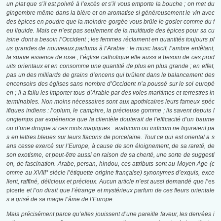
un plat que s’il est poivré à l’excès et s’il vous emporte la bouche ; on met du
gingembre même dans la bière et on aromatise si généreusement le vin avec
des épices en poudre que la moindre gorgée vous brûle le gosier comme du f
eu liquide. Mais ce n’est pas seulement de la multitude des épices pour sa cu
isine dont a besoin l’Occident ; les femmes réclament en quantités toujours pl
us grandes de nouveaux parfums à l’Arabie : le musc lascif, l’ambre entêtant,
la suave essence de rose ; l’église catholique elle aussi a besoin de ces prod
uits orientaux et en consomme une quantité de plus en plus grande ; en effet,
pas un des milliards de grains d’encens qui brûlent dans le balancement des
encensoirs des églises sans nombre d’Occident n’a poussé sur le sol europé
en ; il a fallu les importer tous d’Arabie par des voies maritimes et terrestres in
terminables. Non moins nécessaires sont aux apothicaires leurs fameux spéc
ifiques indiens : l’opium, le camphre, la précieuse gomme ; ils savent depuis l
ongtemps par expérience que la clientèle douterait de l’efficacité d’un baume
ou d’une drogue si ces mots magiques : arabicum ou indicum ne figuraient pa
s en lettres bleues sur leurs flacons de porcelaine. Tout ce qui est oriental a s
ans cesse exercé sur l’Europe, à cause de son éloignement, de sa rareté, de
son exotisme, et peut-être aussi en raison de sa cherté, une sorte de suggesti
on, de fascination. Arabe, persan, hindou, ces attributs sont au Moyen Age (c
omme au XVIII°
siècle l’étiquette origine française) synonymes d’exquis, exce
llent, raffiné, délicieux et précieux. Aucun article n’est aussi demandé que l’
es
picerie
et l’on dirait que l’étrange et mystérieux parfum de ces fleurs orientale
s a grisé de sa magie l’âme de l’Europe.
Mais précisément parce qu’elles jouissent d’une pareille faveur, les denrées i