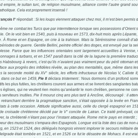
d empire, le sultan turc, de religion musulmane, alliance contre l’autre grand so
catholique. Cela est proprement insensé !
rançois I°
répondait :
Si les loups viennent attaquer chez moi, il m’est bien permis 
me ne combat les Turcs que par intermittence lorsque ses possessions d’Orient sont
ble. On le voit bien en 1540, puis à nouveau en 1573, dix-huit mois après Lépante
. À Rome et en Espagne, on crie à la trahison. Mais la Sérénissime connaît d’abor
iodes de guerre. Gentile Bellini, peintre officiel des doges, est envoyé par la sei
noblesse. Parce que les influences orientales sont largement accueillies à Venise
nnages à turbans, et en 1547 paraît dans la cité de la lagune la première traduct
s Habsbourg à revers, c’est qu’ils n’avaient pas vraiment peur du péril ottoman e
face aux progrès des infidèles révèle, au plan des mentalités, que, même dans les
a seconde moitié du XV° siècle, les efforts infructueux de Nicolas V, Calixte II,
 dans ce but en 1459,
Pie II
déclara tristement :
Nous dormons d’un profond somme
ifs les plus futiles, les chrétiens courent aux armes et se livrent des sanglantes bat
os églises, qui ne veulent rien moins qu’anéantir le nom chrétien, personne ne cons
serviteurs inutiles.
Pie II mourut cinq ans plus tard à Ancône, découragé : il atte
se retranchant derrière la pragmatique sanction, s’était opposée à la levée en Fr
ts à cette occasion. Attitude significative aussi, celle du clergé espagnol en 15
e croisade chrétienne décidé par le V° concile de Latran. Ce traité prévoyait,
, la chrétienté n’étant pas pour l’instant attaquée. Rome mit le pays en interdit 
a peur des musulmans s’empara des Espagnols. Longue est la liste des cas de non-
, en 1523 et 1524, des délégués hongrois vinrent implorer le secours militaire de
elgrade était tombée en 1521, et en 1526 ce fut le désastre de Mohacs. Il est vrai