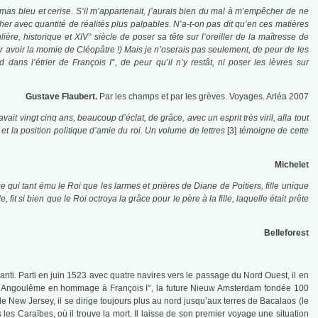
mas bleu et cerise. S’il m’appartenait, j’aurais bien du mal à m’empêcher de ne
her avec quantité de réalités plus palpables. N’a-t-on pas dit qu’en ces matières
ère, historique et XIV° siècle de poser sa tête sur l’oreiller de la maîtresse de
ur avoir la momie de Cléopâtre !) Mais je n’oserais pas seulement, de peur de les
ans l’étrier de François I°, de peur qu’il n’y restât, ni poser les lèvres sur
Gustave Flaubert.
Par les champs et par les grèves. Voyages. Arléa 2007
vait vingt cinq ans, beaucoup d’éclat, de grâce, avec un esprit très viril, alla tout
e et la position politique d’amie du roi. Un volume de lettres
[3]
témoigne de cette
Michelet
se qui tant ému le Roi que les larmes et prières de Diane de Poitiers, fille unique
fit si bien que le Roi octroya la grâce pour le père à la fille, laquelle était prête
Belleforest
ianti. Parti en juin 1523 avec quatre navires vers le passage du Nord Ouest, il en
elle Angoulême en hommage à François I°, la future Nieuw Amsterdam fondée 100
e New Jersey, il se dirige toujours plus au nord jusqu’aux terres de Bacalaos (le
les Caraïbes, où il trouve la mort. Il laisse de son premier voyage une situation