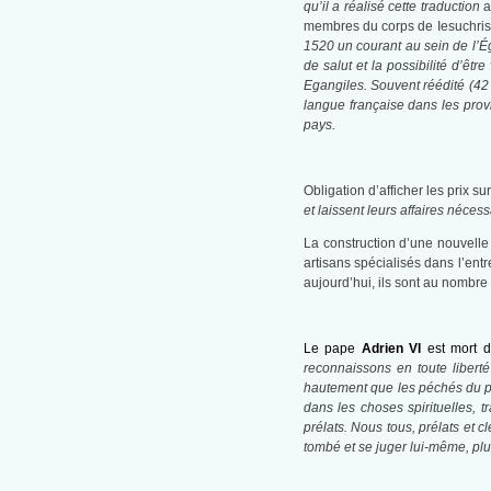
qu’il a réalisé cette traduction
a
membres du corps de Iesuchrist 
1520 un courant au sein de l’Ég
de salut et la possibilité d’êt
Egangiles. Souvent réédité (42
langue française dans les prov
pays.
Obligation d’afficher les prix s
et laissent leurs affaires nécess
La construction d’une nouvelle
artisans spécialisés dans l’ent
aujourd’hui, ils sont au nombre
Le pape
Adrien VI
est mort d
reconnaissons en toute libert
hautement que les péchés du pe
dans les choses spirituelles,
prélats. Nous tous, prélats et 
tombé et se juger lui-même, plut