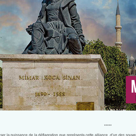
*****
iser la puissance de la déflagration que représenta cette alliance
d’un des souver