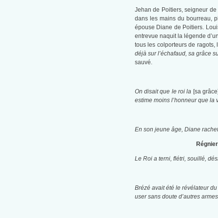
Jehan de Poitiers, seigneur de 
dans les mains du bourreau, p
épouse Diane de Poitiers. Louis
entrevue naquit la légende d’un
tous les colporteurs de ragots,
déjà sur l’échafaud, sa grâce su
sauvé.
On disait que le roi la
[sa grâce
estime moins l’honneur que la v
En son jeune âge, Diane racheta
Régnier
Le Roi a terni, flétri, souillé,
Brézé avait été le révélateur d
user sans doute d’autres armes 