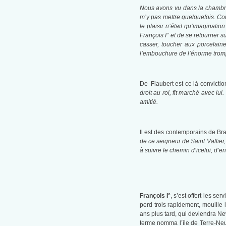
Nous avons vu dans la chambre 
m’y pas mettre quelquefois. Cou
le plaisir n’était qu’imaginati
François I° et de se retourner 
casser, toucher aux porcelaine
l’embouchure de l’énorme trompe
De Flaubert est-ce là convicti
droit au roi, fit marché avec lu
amitié.
Il est des contemporains de Br
de ce seigneur de Saint Vallier, 
à suivre le chemin d’icelui, d’enn
François I°
, s’est offert les s
perd trois rapidement, mouille
ans plus tard, qui deviendra Ne
terme nomma l’île de Terre-Neuv