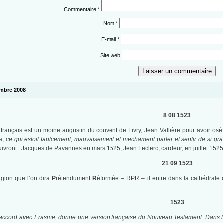
Commentaire
*
Nom
*
E-mail
*
Site web
vembre 2008
8 08 1523
t français est un moine augustin du couvent de Livry, Jean Vallière pour avoir os
ça,
ce qui estoit faulcement, mauvaisement et mechament parler et sentir de si gr
uivront : Jacques de Pavannes en mars 1525, Jean Leclerc, cardeur, en juillet 1525, 
21 09 1523
ligion que l’on dira
P
rétendument
R
éformée – RPR – il entre dans la cathédrale d
1523
 accord avec Erasme, donne une version française du Nouveau Testament. Dans l’E