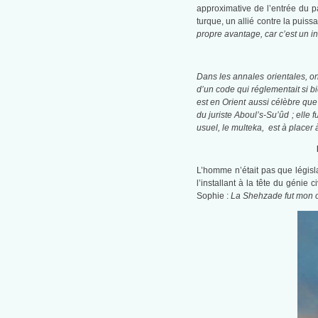
approximative de l’entrée du 
turque, un allié contre la puis
propre avantage, car c’est un i
Dans les annales orientales, on 
d’un code qui réglementait si b
est en Orient aussi célèbre qu
du juriste Aboul’s-Su’ûd ; elle 
usuel, le multeka, est à placer 
L’homme n’était pas que législa
l’installant à la tête du génie civ
Sophie :
La Shehzade fut mon œ