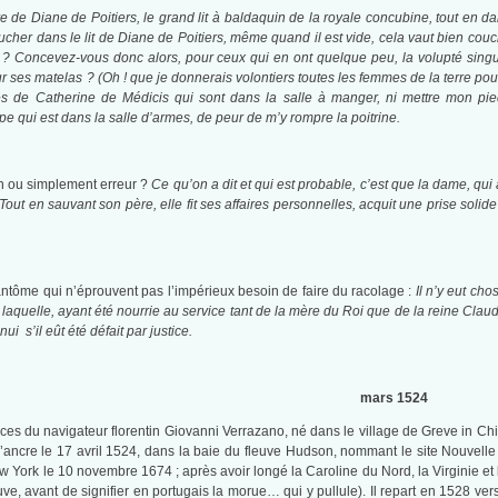
de Diane de Poitiers, le grand lit à baldaquin de la royale concubine, tout en da
cher dans le lit de Diane de Poitiers, même quand il est vide, cela vaut bien couc
on ? Concevez-vous donc alors, pour ceux qui en ont quelque peu, la volupté singuli
sur ses matelas ? (Oh ! que je donnerais volontiers toutes les femmes de la terre po
s de Catherine de Médicis qui sont dans la salle à manger, ni mettre mon pied d
 qui est dans la salle d’armes, de peur de m’y rompre la poitrine.
on ou simplement erreur ?
Ce qu’on a dit et qui est probable, c’est que la dame, qui a
i. Tout en sauvant son père, elle fit ses affaires personnelles, acquit une prise solid
antôme qui n’éprouvent pas l’impérieux besoin de faire du racolage :
Il n’y eut cho
laquelle, ayant été nourrie au service tant de la mère du Roi que de la reine Claude, 
ui s’il eût été défait par justice.
mars 1524
ervices du navigateur florentin Giovanni Verrazano, né dans le village de Greve in Ch
 l’ancre le 17 avril 1524, dans la baie du fleuve Hudson, nommant le site Nouv
w York le 10 novembre 1674 ; après avoir longé la Caroline du Nord, la Virginie et l
e, avant de signifier en portugais la morue… qui y pullule). Il repart en 1528 vers 