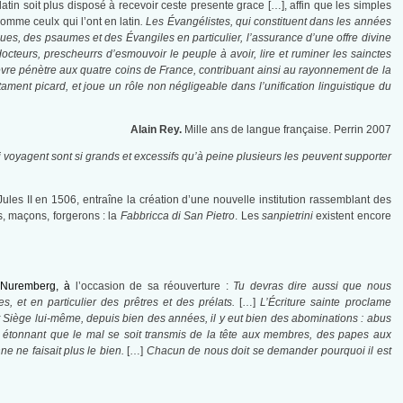
tin soit plus disposé à recevoir ceste presente grace […], affin que les simples
omme ceulx qui l’ont en latin
. Les Évangélistes, qui constituent dans les années
ques, des psaumes et des Évangiles en particulier, l’assurance d’une offre divine
docteurs, prescheurrs d’esmouvoir le peuple à avoir, lire et ruminer les sainctes
vre pénètre aux quatre coins de France, contribuant ainsi au rayonnement de la
ment picard, et joue un rôle non négligeable dans l’unification linguistique du
Alain Rey.
Mille ans de langue française. Perrin 2007
voyagent sont si grands et excessifs qu’à peine plusieurs les peuvent supporter
es II en 1506, entraîne la création d’une nouvelle institution rassemblant des
s, maçons, forgerons : la
Fabbricca di San Pietro
. Les
sanpietrini
existent encore
e Nuremberg, à
l’occasion de sa réouverture :
Tu devras dire aussi que nous
 et en particulier des prêtres et des prélats.
[…]
L’Écriture sainte proclame
Siège lui-même, depuis bien des années, il y eut bien des abominations : abus
s étonnant que le mal se soit transmis de la tête aux membres, des papes aux
e ne faisait plus le bien.
[…]
Chacun de nous doit se demander pourquoi il est