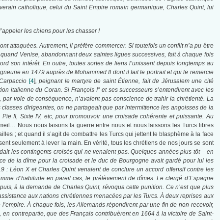
uverain catholique, celui du Saint Empire romain germanique, Charles Quint, lui
d’appeler les chiens pour les chasser !
 attaquées. Autrement, il préfère commercer. Si toutefois un conflit n’a pu être
, quand Venise, abandonnant deux saintes ligues successives, fait à chaque fois
d son intérêt. En outre, toutes sortes de liens l’unissent depuis longtemps au
gneurie en 1479 auprès de Mohammed II dont il fait le portrait et qui le remercie
, Carpaccio
[4
]
, peignant le martyre de saint Étienne, fait de Jérusalem une cité
ion italienne du Coran. Si François I° et ses successeurs s’entendirent avec les
t, par voie de conséquence, n’avaient pas conscience de trahir la chrétienté. La
 classes dirigeantes, on ne partageait que par intermittence les angoisses de la
 Pie II, Sixte IV, etc, pour promouvoir une croisade cohérente et puissante. Au
il… Nous nous faisons la guerre entre nous et nous laissons les Turcs libres
ailles ; et quand il s’agit de combattre les Turcs qui jettent le blasphème à la face
ent seulement à lever la main. En vérité, tous les chrétiens de nos jours se sont
ndait les contingents croisés qui ne venaient pas. Quelques années plus tôt – en
ance de la dîme pour la croisade et le duc de Bourgogne avait gardé pour lui les
19 : Léon X et Charles Quint venaient de conclure un accord offensif contre les
 comme d’habitude en pareil cas, le prélèvement de dîmes. Le clergé d’Espagne
; puis, à la demande de Charles Quint, révoqua cette punition. Ce n’est que plus
assistance aux nations chrétiennes menacées par les Turcs. À deux reprises aux
 l’empire. À chaque fois, les Allemands répondirent par une fin de non-recevoir,
, en contrepartie, que des Français contribuèrent en 1664 à la victoire de Saint-