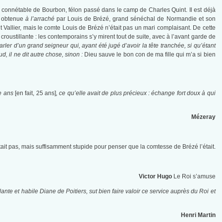
au connétable de Bourbon, félon passé dans le camp de Charles Quint. Il est déjà
, obtenue
à l’arraché
par Louis de Brézé, grand sénéchal de Normandie et son
 Vallier, mais le comte Louis de Brézé n’était pas un mari complaisant. De cette
roustillante : les contemporains s’y mirent tout de suite, avec à l’avant garde de
arler d’un grand seigneur qui, ayant été jugé d’avoir la tête tranchée, si qu’étant
d, il ne dit autre chose, sinon :
Dieu sauve le bon con de ma fille qui m’a si bien
ze ans
[en fait, 25 ans]
, ce qu’elle avait de plus précieux : échange fort doux à qui
Mézeray
était pas, mais suffisamment stupide pour penser que la comtesse de Brézé l’était.
Victor Hugo
Le Roi s’amuse
llante et habile Diane de Poitiers, sut bien faire valoir ce service auprès du Roi et
Henri Martin