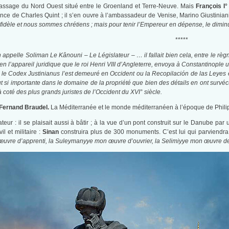
passage du Nord Ouest situé entre le Groenland et Terre-Neuve. Mais
François I°
sance de Charles Quint ; il s’en ouvre à l’ambassadeur de Venise, Marino Giustinian
nfidèle et nous sommes chrétiens ; mais pour tenir l’Empereur en dépense, le dimi
*****
appelle Soliman Le Kânouni – Le Législateur – … il fallait bien cela, entre le règne 
ien l’appareil juridique que le roi Henri VIII d’Angleterre, envoya à Constantinopl
e le Codex Justinianus l’est demeuré en Occident ou la Recopilación de las Leyes 
fut si importante dans le domaine de la propriété que bien des détails en ont survéc
à coté des plus grands juristes de l’Occident du XVI° siècle.
Fernand Braudel.
La Méditerranée et le monde méditerranéen à l’époque de Philipp
teur : il se plaisait aussi à bâtir ; à la vue d’un pont construit sur le Danube par
il et militaire :
Sinan
construira plus de 300 monuments. C’est lui qui parviendra à 
uvre d’apprenti, la Suleymanyye mon œuvre d’ouvrier, la Selimiyye mon œuvre de