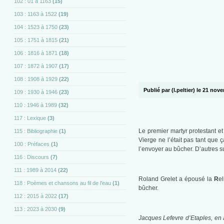
102 : 01 à 1163
(15)
103 : 1163 à 1522
(19)
104 : 1523 à 1750
(23)
105 : 1751 à 1815
(21)
106 : 1816 à 1871
(18)
107 : 1872 à 1907
(17)
108 : 1908 à 1929
(22)
Publié par (l.peltier) le 21 no
109 : 1930 à 1946
(23)
110 : 1946 à 1989
(32)
117 : Lexique
(3)
Le premier martyr protestant e
115 : Bibliographie
(1)
Vierge ne l’était pas tant que 
100 : Préfaces
(1)
l’envoyer au bûcher. D’autres s
116 : Discours
(7)
111 : 1989 à 2014
(22)
Roland Grelet a épousé la
R
e
118 : Poèmes et chansons au fil de l'eau
(1)
bûcher.
112 : 2015 à 2022
(17)
113 : 2023 à 2030
(9)
Jacques Lefevre d’Etaples, en