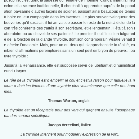
posophie, c’est donc la sagesse qui émane de l’homme. Condamnant la méd
ecine et la science traditionnelle, il cherchait à apprendre auprès de la popul
ation paysanne d’autres façons de soigner, passant ainsi beaucoup de temps
à boire en leur compagnie dans les tavernes. Le plus souvent vainqueur des
beuveries qu’il suscitait, il lui arrivait de passer le reste de la nuit à dicter de fa
çon très cohérente des traités à son secrétaire, et le lendemain, il était à son l
aboratoire ou au chevet de ses patients ! Le premier, il eut l’intuition fulgurant
e de la fonction de la glande thyroïde, dont son contemporain Vésale venait d
e décrire l’anatomie. Mais, pour un ou deux qui s’approchent de la réalité, co
mbien d’affirmations péremptoires sans un seul petit embryon de preuve… pa
uvre thyroïde :
Jusqu’à la Renaissance, elle est supposée servir de lubrifiant et d’humidificat
eur du larynx.
Le rôle de la thyroïde est d’embellir le cou et c’est la raison pour laquelle la n
ature a doté les femmes d’une thyroïde plus volumineuse que celle des hom
mes.
Thomas Warton,
anglais.
La thyroïde est un réceptacle pour des vers qui gagnent ensuite l’œsophage
par des canaux spécifiques.
Jacopo Vercelloni
, italien
La thyroïde intervient pour moduler l’expression de la voix.