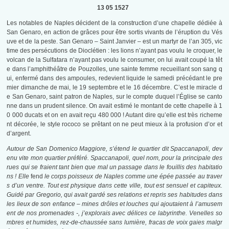
13 05 1527
Les notables de Naples décident de la construction d’une chapelle dédiée à
San Genaro, en action de grâces pour être sortis vivants de l’éruption du Vés
uve et de la peste. San Genaro – Saint Janvier – est un martyr de l’an 305, vic
time des persécutions de Dioclétien : les lions n’ayant pas voulu le croquer, le
volcan de la Sulfatara n’ayant pas voulu le consumer, on lui avait coupé la têt
e dans l’amphithéâtre de Pouzolles, une sainte femme recueillant son sang q
ui, enfermé dans des ampoules, redevient liquide le samedi précédant le pre
mier dimanche de mai, le 19 septembre et le 16 décembre. C’est le miracle d
e San Genaro, saint patron de Naples, sur le compte duquel l’Église se canto
nne dans un prudent silence. On avait estimé le montant de cette chapelle à 1
0 000 ducats et on en avait reçu 480 000 ! Autant dire qu’elle est très richeme
nt décorée, le style rococo se prêtant on ne peut mieux à la profusion d’or et
d’argent.
Autour de San Domenico Maggiore, s’étend le quartier dit Spaccanapoli, dev
enu vite mon quartier préféré. Spaccanapoli, quel nom, pour la principale des
rues qui se fraient tant bien que mal un passage dans le fouillis des habitatio
ns ! Elle
fend
le corps poisseux de Naples comme une épée passée au traver
s d’un ventre. Tout est physique dans cette ville, tout est sensuel et capiteux.
Guidé par Gregorio, qui avait gardé ses relations et repris ses habitudes dans
les lieux de son enfance – mines drôles et louches qui ajoutaient à l’amusem
ent de nos promenades -, j’explorais avec délices ce labyrinthe. Venelles so
mbres et humides, rez-de-chaussée sans lumière, fracas de voix gaies malgr