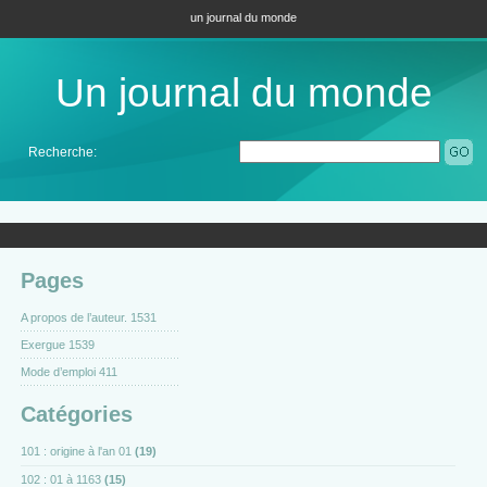
un journal du monde
Un journal du monde
Recherche:
Pages
A propos de l’auteur. 1531
Exergue 1539
Mode d’emploi 411
Catégories
101 : origine à l'an 01
(19)
102 : 01 à 1163
(15)