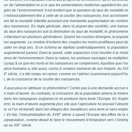
on de l’alimentation et à ce que les universitaires modernes appellent
les pro
grès de l’environnement
. Il est évident que la question du
taux
de mortalité es
t indissociablement liée à celle de la
courbe
des naissances, tout accroissem
ent de la mortalité infantile annulant une éventuelle augmentation du nombre
des naissances. En règle générale, dans la plupart des sociétés, une baisse
du taux des naissances
suit
la diminution du taux de mortalité, le phénomène
s’étendant sur plusieurs générations. Quand les courbes divergent, la populat
ion augmente. Le nombre d’enfants des couples les moins prolifiques peut do
ubler en vingt ans. Si ce schéma se répétait systématiquement, la population
augmenterait partout. Dans le passé, cette expansion s’est heurtée à la résist
ance de l’environnement. Dans la nature, les animaux sauvages se multiplien
t jusqu’à ce que les morts et les naissances se compensent, équilibre que l’es
pèce humaine a, elle aussi, connu à certains moments
de
son histoire. Au XVI
II° siècle, il a
été
rompu en raison, comme on l’admet couramment aujourd’hu
i, de la croissance de la courbe des naissances.
À quoi peut-on attribuer ce phénomène? Certes pas à une demande
accrue
e
n main-d’œuvre. Au contraire, la croissance de la population
amena
la misère
dans les campagnes anglaises et se produisit dans toute
l
‘Europe. En Anglet
erre, la main-d’œuvre augmenta plus vite
que
l’agricul
ture
ne pouvait l’absorb
er et l’on
vit
bientôt dans les villages des travail
leurs
sans
terre
et sans emplo
i. En fait, l’industrialisation du XVIII° siècle a
sauvé
l’Europe des effets de la s
urpopulation, comme devait le faire le
mouvement
d’émigration vers l’Amériq
ue au XIX° siècle.