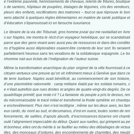
é l’extrême pauvreté, hennissements de chevaux, relents de fritures, boutique
s de santons, hôpitaux de poupées, étalages de légumes, cris des vendeurs,
pleurs des enfants, vociférations des matrones – tout ce que réprouve le bon
sens attaché à quelques règles élémentaires en matière de santé publique et
d’éducation s’épanouissait ici en farouche luxuriance.
Le libraire de la via dei Tribunali, gros homme jovial qui me ravitaillait en livre
s sur Naples, me montra le récit d’un voyageur helvétique, qui se scandalisait
parce que des gens vivant avec aussi peu de ressources et dans des conditio
ns d’hygiène aussi déplorables osaient être contents de leur sort.
Ils seraient
parfaitement heureux sans les vexations de la soldatesque espagnole.
Le bo
nhomme riait aux éclats de l’indignation de l’auteur suisse.
Même la transformation anarchique du plan originel de la ville fournissait à ce
citoyen vertueux une preuve qu’on vit infiniment mieux à Genève que dans ce
tte terre barbare. Naples avait bénéficié, au commencement de son histoire,
d’une planimétrie rationnelle : camp militaire établi par les soldats romains, c
e n’était autrefois que rues droites et angles de quatre-vingt-dix degrés. De ce
quadrillage primitif, que reste-t-il ? La fantaisie du peuple a pris le dessus, ren
du méconnaissable le tracé initial et transformé la froide symétrie en chaotiqu
e enchevêtrement. Plus rien n’est rectiligne ; même sur les deux axes, les fam
eux
cardo,
du nord au sud, et
decumanus,
d’est en ouest, toutes sortes de ren
foncements, de saillies, d’ajouts abusifs, d’excroissances bizarres ont chamb
oulé l’alignement impeccable du début. Quant aux ruelles, qui grimpent au pe
tit bonheur, elles ont du mérite à se faufiler au milieu des déballages de victua
illes, des monceaux d’ordures, des encombrements de charrettes, des meubl