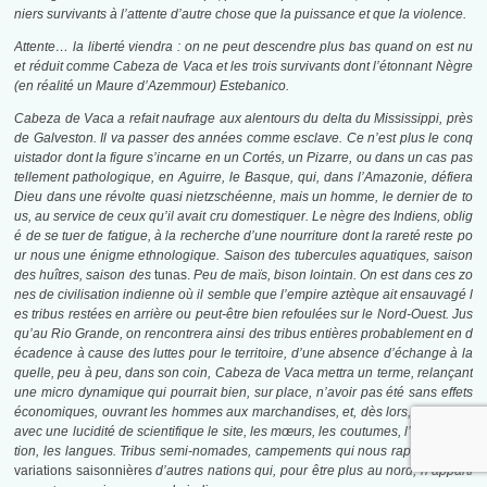
niers survivants à l’attente d’autre chose que la puissance et que la violence.
Attente… la liberté viendra : on ne peut descendre plus bas quand on est nu
et réduit comme Cabeza de Vaca et les trois survivants dont l’étonnant Nègre
(en réalité un Maure d’Azemmour) Estebanico.
Cabeza de Vaca a refait naufrage aux alentours du delta du Mississippi, près
de Galveston. Il va passer des années comme esclave. Ce n’est plus le conq
uistador dont la figure s’incarne en un Cortés, un Pizarre, ou dans un cas pas
tellement pathologique, en Aguirre, le Basque, qui, dans l’Amazonie, défiera
Dieu dans une révolte quasi nietzschéenne, mais un homme, le dernier de to
us, au service de ceux qu’il avait cru domestiquer. Le nègre des Indiens, oblig
é de se tuer de fatigue, à la recherche d’une nourriture dont la rareté reste po
ur nous une énigme ethnologique. Saison des tubercules aquatiques, saison
des huîtres, saison des
tunas.
Peu de maïs, bison lointain. On est dans ces zo
nes de civilisation indienne où il semble que l’empire aztèque ait ensauvagé l
es tribus restées en arrière ou peut-être bien refoulées sur le Nord-Ouest. Jus
qu’au Rio Grande, on rencontrera ainsi des tribus entières probablement en d
écadence à cause des luttes pour le territoire, d’une absence d’échange à la
quelle, peu à peu, dans son coin, Cabeza de Vaca mettra un terme, relançant
une micro dynamique qui pourrait bien, sur place, n’avoir pas été sans effets
économiques, ouvrant les hommes aux marchandises,
et, dès lors, analysant
avec une lucidité de scientifique le site, les mœurs, les coutumes, l’administra
tion, les langues. Tribus semi-nomades, campements qui nous rappellent les
variations saisonnières
d’autres nations qui, pour être plus au nord, n’apparti