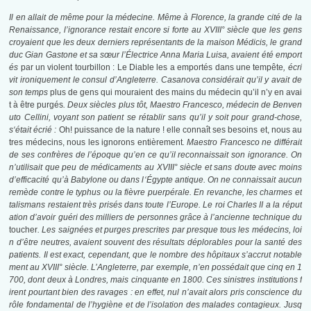
Il en allait de même pour la médecine. Même à Florence, la grande cité de la
Renaissance, l’ignorance restait encore si forte au XVIII° siècle que les gens
croyaient que les deux derniers représentants de la maison Médicis, le grand
duc Gian Gastone et sa sœur l’Électrice Anna Maria Luisa, avaient été emport
és
par un violent tourbillon : Le Diable les a emportés dans une tempête
, écri
vit ironiquement le consul d’Angleterre. Casanova considérait qu’il y avait de
son temps
plus de gens qui mouraient des mains du médecin qu’il n’y en avai
t à être purgés
. Deux siècles plus tôt, Maestro Francesco, médecin de Benven
uto Cellini, voyant son patient se rétablir sans qu’il y soit pour grand-chose,
s
‘était écrié :
Oh! puissance de la nature ! elle connaît ses besoins et, nous au
tres médecins, nous les ignorons entièrement
. Maestro Francesco ne différait
de ses confrères de l’époque qu’en ce qu’il reconnaissait son ignorance. On
n’utilisait que peu de médicaments au XVIII° siècle et sans doute avec moins
d’efficacité qu’à Babylone ou dans l
‘Égypte
antique. On ne connaissait aucun
remède contre le typhus ou la fièvre puerpérale. En revanche, les charmes et
talismans restaient très prisés dans toute l’Europe. Le roi Charles II a la réput
ation d’avoir guéri des milliers de personnes grâce à l’ancienne technique du
toucher
. Les saignées et purges prescrites par presque tous les médecins, loi
n d’être neutres, avaient souvent des résultats déplorables pour la santé des
patients. Il est exact, cependant, que le nombre des hôpitaux s’accrut notable
ment au XVIII° siècle. L’Angleterre, par exemple, n’en possédait que cinq en 1
700, dont deux à Londres, mais cinquante en 1800. Ces sinistres institutions f
irent pourtant bien des ravages : en effet, nul n’avait alors pris conscience du
rôle fondamental de l’hygiène et de l’isolation des malades contagieux. Jusq