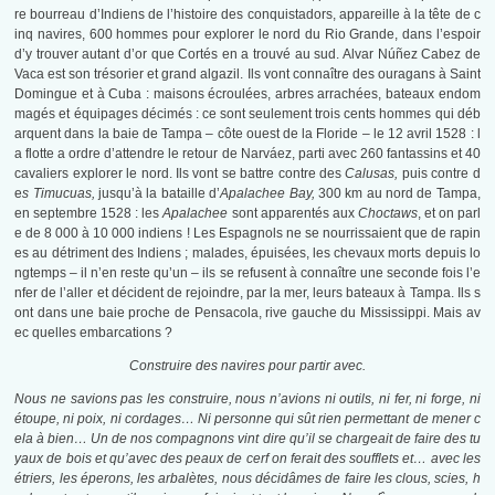
re bourreau d’Indiens de l’histoire des conquistadors, appareille à la tête de c
inq navires, 600 hommes pour explorer le nord du Rio Grande, dans l’espoir
d’y trouver autant d’or que Cortés en a trouvé au sud. Alvar Núñez Cabez de
Vaca est son trésorier et grand algazil. Ils vont connaître des ouragans à Saint
Domingue et à Cuba : maisons écroulées, arbres arrachées, bateaux endom
magés et équipages décimés : ce sont seulement trois cents hommes qui déb
arquent dans la baie de Tampa – côte ouest de la Floride – le 12 avril 1528 : l
a flotte a ordre d’attendre le retour de Narváez, parti avec 260 fantassins et 40
cavaliers explorer le nord. Ils vont se battre contre des
Calusas,
puis contre d
e
s Timucuas,
jusqu’à la bataille d’
Apalachee Bay,
300 km au nord de Tampa,
en septembre 1528 : les
Apalachee
sont apparentés aux
Choctaws
, et on parl
e de 8 000 à 10 000 indiens ! Les Espagnols ne se nourrissaient que de rapin
es au détriment des Indiens ; malades, épuisées, les chevaux morts depuis lo
ngtemps – il n’en reste qu’un – ils se refusent à connaître une seconde fois l’e
nfer de l’aller et décident de rejoindre, par la mer, leurs bateaux à Tampa. Ils s
ont dans une baie proche de Pensacola, rive gauche du Mississippi. Mais av
ec quelles embarcations ?
Construire des navires pour partir avec.
Nous ne savions pas les construire, nous n’avions ni outils, ni fer, ni forge, ni
étoupe, ni poix, ni cordages… Ni personne qui sût rien permettant de mener c
ela à bien… Un de nos compagnons vint dire qu’il se chargeait de faire des tu
yaux de bois et qu’avec des peaux de cerf on ferait des soufflets et… avec les
étriers, les éperons, les arbalètes, nous décidâmes de faire les clous, scies, h