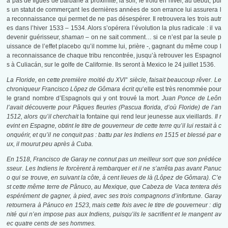
a pas de figues de barbarie à proximité, la soif, le froid en hiver, au début, pui
s un statut de commerçant les dernières années de son errance lui assurera l
a reconnaissance qui permet de ne pas désespérer. Il retrouvera les trois autr
es dans l’hiver 1533 – 1534. Alors s’opérera l’évolution la plus radicale : il va
devenir guérisseur,
shaman –
on ne sait comment… si ce n’est par la seule p
uissance de l’effet placebo qu’il nomme lui, prière -, gagnant du même coup l
a reconnaissance de chaque tribu rencontrée, jusqu’à retrouver les Espagnol
s à Culiacán, sur le golfe de Californie. Ils seront à Mexico le 24 juillet 1536.
La Floride
, en cette première moitié du
XV
I°
siècle, faisait beaucoup rêver. Le
chroniqueur Francisco Lôpez de Gômara écrit qu
‘elle est très renommée pour
le grand nombre d’Espagnols qui y ont trouvé la mort
. Juan Ponce de Leôn
l’avait découverte pour Pâques fleuries (Pascua florida, d’où Floride) de l’an
1512, alors qu’il cherchait
la fontaine qui rend leur jeunesse aux vieillards.
Il r
evint en Espagne, obtint le titre de gouverneur de cette terre qu’il lui restait à c
onquérir, et qu’il ne conquit pas : battu par les Indiens en 1515 et blessé par e
ux, il mourut peu après à Cuba.
En 1518, Francisco de Garay ne connut pas un meilleur sort que son prédéce
sseur. Les Indiens le forcèrent à rembarquer et il ne s’arrêta pas avant Panuc
o qui se trouve, en suivant la côte, à cent lieues de là (Lôpez de Gômara). C’e
st cette même terre de Pânuco, au Mexique,
que Cabeza de Vaca tentera dés
espérément de gagner, à pied, avec ses trois compagnons d’infortune. Garay
retournera à Pánuco en 1523, mais cette fois avec le titre de gouverneur : dig
nité qui n’en impose pas aux Indiens, puisqu’ils le sacrifient et le mangent av
ec quatre cents de ses hommes.