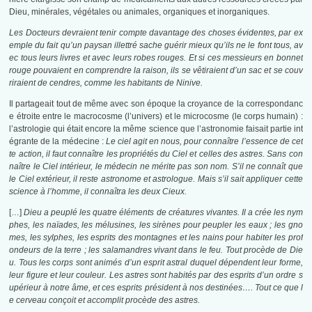
Dieu, minérales, végétales ou animales, organiques et inorganiques.
Les Docteurs devraient tenir compte davantage des choses évidentes, par ex
emple du fait qu’un paysan illettré sache guérir mieux qu’ils ne le font tous, av
ec tous leurs livres et avec leurs robes rouges. Et si ces messieurs en bonnet
rouge pouvaient en comprendre la raison, ils se vêtiraient d’un sac et se couv
riraient de cendres, comme les habitants de Ninive.
Il partageait tout de même avec son époque la croyance de la correspondanc
e étroite entre le macrocosme (l’univers) et le microcosme (le corps humain) :
l’astrologie qui était encore la même science que l’astronomie faisait partie int
égrante de la médecine :
Le ciel agit en nous, pour connaître l’essence de cet
te action, il faut connaître les propriétés du Ciel et celles des astres. Sans con
naître le Ciel intérieur, le médecin ne mérite pas son nom. S’il ne connaît que
le Ciel extérieur, il reste astronome et astrologue. Mais s’il sait appliquer cette
science à l’homme, il connaîtra les deux Cieux.
[…]
Dieu a peuplé les quatre éléments de créatures vivantes. Il a crée les nym
phes, les naïades, les mélusines, les sirènes pour peupler les eaux ; les gno
mes, les sylphes, les esprits des montagnes et les nains pour habiter les prof
ondeurs de la terre ; les salamandres vivant dans le feu. Tout procède de Die
u. Tous les corps sont animés d’un esprit astral duquel dépendent leur forme,
leur figure et leur couleur. Les astres sont habités par des esprits d’un ordre s
upérieur à notre âme, et ces esprits président à nos destinées…. Tout ce que l
e cerveau conçoit et accomplit procède des astres.