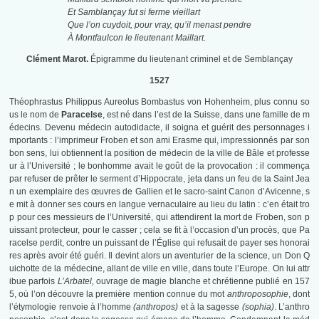
Et Samblançay fut si ferme vieillart
Que l’on cuydoit, pour vray, qu’il menast pendre
À Montfaulcon le lieutenant Maillart.
Clément Marot.
Épigramme du lieutenant criminel et de Semblançay
1527
Théophrastus Philippus Aureolus Bombastus von Hohenheim, plus connu so
us le nom de
Paracelse
, est né dans l’est de la Suisse, dans une famille de m
édecins. Devenu médecin autodidacte, il soigna et guérit des personnages i
mportants : l’imprimeur Froben et son ami Erasme qui, impressionnés par son
bon sens, lui obtiennent la position de médecin de la ville de Bâle et professe
ur à l’Université ; le bonhomme avait le goût de la provocation : il commença
par refuser de prêter le serment d’Hippocrate, jeta dans un feu de la Saint Jea
n un exemplaire des œuvres de Gallien et le sacro-saint Canon d’Avicenne, s
e mit à donner ses cours en langue vernaculaire au lieu du latin : c’en était tro
p pour ces messieurs de l’Université, qui attendirent la mort de Froben, son p
uissant protecteur, pour le casser ; cela se fit à l’occasion d’un procès, que Pa
racelse perdit, contre un puissant de l’Église qui refusait de payer ses honorai
res après avoir été guéri. Il devint alors un aventurier de la science, un Don Q
uichotte de la médecine, allant de ville en ville, dans toute l’Europe. On lui attr
ibue parfois
L’Arbatel,
ouvrage de magie blanche et chrétienne publié en 157
5, où l’on découvre la première mention connue du mot
anthroposophie
, dont
l’étymologie renvoie à l’homme
(anthropos)
et à la sagesse
(sophia)
. L’anthro