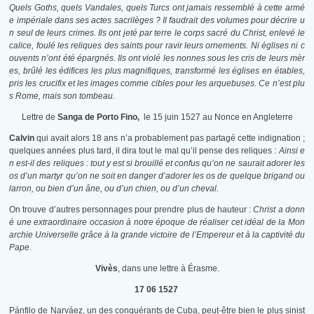
Quels Goths, quels Vandales, quels Turcs ont jamais ressemblé à cette armé
e impériale dans ses actes sacrilèges ? Il faudrait des volumes pour décrire u
n seul de leurs crimes. Ils ont jeté par terre le corps sacré du Christ, enlevé le
calice, foulé les reliques des saints pour ravir leurs ornements. Ni églises ni c
ouvents n’ont été épargnés. Ils ont violé les nonnes sous les cris de leurs mèr
es, brûlé les édifices les plus magnifiques, transformé les églises en étables,
pris les crucifix et les images comme cibles pour les arquebuses. Ce n’est plu
s Rome, mais son tombeau.
Lettre de
Sanga de Porto Fino,
le 15 juin 1527 au Nonce en Angleterre
Calvin
qui avait alors 18 ans n’a probablement pas partagé cette indignation ;
quelques années plus tard, il dira tout le mal qu’il pense des reliques :
Ainsi e
n est-il des reliques : tout y est si brouillé et confus qu’on ne saurait adorer les
os d’un martyr qu’on ne soit en danger d’adorer les os de quelque brigand ou
larron, ou bien d’un âne, ou d’un chien, ou d’un cheval.
On trouve d’autres personnages pour prendre plus de hauteur :
Christ a donn
é une extraordinaire occasion à notre époque de réaliser cet idéal de la Mon
archie Universelle grâce à la grande victoire de l’Empereur et à la captivité du
Pape.
Vivès
, dans une lettre à Érasme.
17 06 1527
Pánfilo de Narváez, un des conquérants de Cuba, peut-être bien le plus sinist