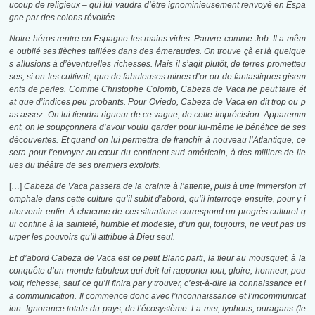
ucoup de religieux – qui lui vaudra d’être ignominieusement renvoyé en Espa
gne par des colons révoltés.
Notre héros rentre en Espagne les mains vides. Pauvre comme Job. Il a mêm
e oublié ses flèches taillées dans des émeraudes. On trouve çà et là quelque
s allusions à d’éventuelles richesses. Mais il s’agit plutôt, de terres prometteu
ses, si on les cultivait, que de fabuleuses mines d’or ou de fantastiques gisem
ents de perles. Comme Christophe Colomb, Cabeza de Vaca ne peut faire ét
at que d’indices peu probants. Pour Oviedo, Cabeza de Vaca en dit trop ou p
as assez. On lui tiendra rigueur de ce vague, de cette imprécision. Apparemm
ent, on le soupçonnera d’avoir voulu garder pour lui-même le bénéfice de ses
découvertes. Et quand on lui permettra de franchir à nouveau l’Atlantique, ce
sera pour l’envoyer au cœur du continent sud-américain, à des milliers de lie
ues du théâtre de ses premiers exploits.
[…]
Cabeza de Vaca passera de la crainte à l’attente, puis à une immersion tri
omphale dans cette culture qu’il subit d’abord, qu’il interroge ensuite, pour y i
ntervenir enfin. À chacune de ces situations correspond un progrès culturel q
ui confine à la sainteté, humble et modeste, d’un qui, toujours, ne veut pas us
urper les pouvoirs qu’il attribue à Dieu seul.
Et d’abord Cabeza de Vaca est ce petit Blanc parti, la fleur au mousquet, à la
conquête d’un monde fabuleux qui doit lui rapporter tout, gloire, honneur, pou
voir, richesse, sauf ce qu’il finira par y trouver, c’est-à-dire la connaissance et l
a communication. Il commence donc avec l’inconnaissance et l’incommunicat
ion. Ignorance totale du pays, de l’écosystème. La mer, typhons, ouragans (le