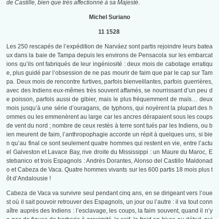
de Castille, bien que très affectionné à sa Majesté
.
Michel Suriano
11 1528
Les 250 rescapés de l’expédition de Narváez sont partis rejoindre leurs batea
ux dans la baie de Tampa depuis les environs de Pensacola sur les embarcat
ions qu’ils ont fabriqués de leur ingéniosité : deux mois de cabotage erratiqu
e, plus guidé par l’obsession de ne pas mourir de faim que par le cap sur Tam
pa. Deux mois de rencontre furtives, parfois bienveillantes, parfois guerrières,
avec des Indiens eux-mêmes très souvent affamés, se nourrissant d’un peu d
e poisson, parfois aussi de gibier, mais le plus fréquemment de maïs… deux
mois jusqu’à une série d’ouragans, de typhons, qui noyèrent la plupart des h
ommes ou les emmenèrent au large car les ancres dérapaient sous les coups
de vent du nord ; nombre de ceux restés à terre sont tués par les Indiens, ou b
ien meurent de faim, l’anthropophagie accorde un répit à quelques uns, si bie
n qu’au final ce sont seulement quatre hommes qui restent en vie, entre l’actu
el Galveston et Lavace Bay, rive droite du Mississippi : un Maure du Maroc, E
stebanico et trois Espagnols : Andrès Dorantes, Alonso del Castillo Maldonad
o et Cabeza de Vaca. Quatre hommes vivants sur les 600 partis 18 mois plus t
ôt d’Andalousie !
Cabeza de Vaca va survivre seul pendant cinq ans, en se dirigeant vers l’oue
st où il sait pouvoir retrouver des Espagnols, un jour ou l’autre : il va tout conn
aître auprès des Indiens : l’esclavage, les coups, la faim souvent, quand il n’y