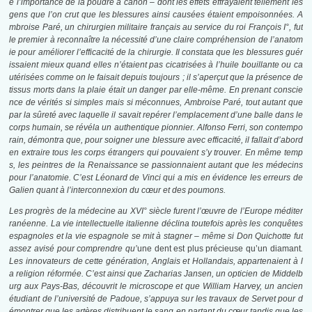
é l’importance de la poudre à canon – dont les effets effrayaient tellement les
gens que l’on crut que les blessures ainsi causées étaient empoisonnées. A
mbroise Paré, un chirurgien militaire français au service du roi François I°, fut
le premier à reconnaître la nécessité d’une claire compréhension de l’anatom
ie pour améliorer l’efficacité de la chirurgie. Il constata que les blessures guér
issaient mieux quand elles n’étaient pas cicatrisées à l’huile bouillante ou ca
utérisées comme on le faisait depuis toujours ; il s’aperçut que la présence de
tissus morts dans la plaie était un danger par elle-même. En prenant conscie
nce de vérités si simples mais si méconnues, Ambroise Paré, tout autant que
par la sûreté avec laquelle il savait repérer l’emplacement d’une balle dans le
corps humain, se révéla un authentique pionnier. Alfonso Ferri, son contempo
rain, démontra que, pour soigner une blessure avec efficacité, il fallait d’abord
en extraire tous les corps étrangers qui pouvaient s’y trouver. En même temp
s, les peintres de la Renaissance se passionnaient autant que les médecins
pour l’anatomie. C’est Léonard de Vinci qui a mis en évidence les erreurs de
Galien quant à l’interconnexion du cœur et des poumons.
Les progrès de la médecine au XVI°
siècle furent l’œuvre de l’Europe méditer
ranéenne. La vie intellectuelle italienne déclina toutefois après les conquêtes
espagnoles et la vie espagnole se mit à stagner – même si Don Quichotte fut
assez avisé pour comprendre qu’
une dent est plus précieuse qu’un diamant
.
Les innovateurs de cette génération, Anglais et Hollandais, appartenaient à l
a religion réformée. C’est ainsi que Zacharias Jansen, un opticien de Middelb
urg aux Pays-Bas, découvrit le microscope et que William Harvey, un ancien
étudiant de l’université de Padoue, s’appuya sur les travaux de Servet pour d
émontrer que les artères distribuent le sang en partant du cœur tandis que les