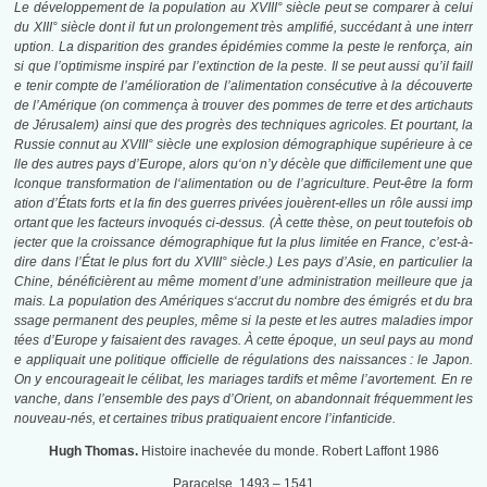
Le développement de la population au XVIII°
siècle peut se comparer à
celui
du XIII°
siècle dont il
fut
un prolongement très amplifié, succédant à
une
interr
uption. La disparition des grandes épidémies comme la peste le
renforça,
ain
si
que
l’optimisme inspiré
par
l’extinction de la peste. Il se
peut
aussi qu’il faill
e tenir compte de l’amélioration de l’alimentation consécutive à la découverte
de l’Amérique (on commença à trouver des
pommes
de
terre
et des artichauts
de Jérusalem) ainsi
que
des progrès des techniques agricoles. Et pourtant, la
Russie connut au XVIII° siècle
une explosion
démographique supérieure à ce
lle des autres pays d’Europe,
alors qu
‘on n’y décèle
que
difficilement
une
que
lconque transformation de
l
‘alimentation ou de l’agriculture. Peut-être la form
ation d’États forts et la fin
des guerres
privées jouèrent-elles un rôle aussi imp
ortant
que
les fac
teurs
invoqués ci-dessus. (À cette thèse, on peut toutefois ob
jecter
que
la croissance démographique
fut
la plus limitée en France, c’est-à-
dire dans l’
État le plus
fort du XVIII° siècle.) Les pays d’Asie, en particulier la
Chine,
bénéficièrent au même moment d’une
administration meilleure
que ja
mais.
La
population
des
Amériques
s
‘accrut
du nombre des émigrés et
du bra
ssage permanent des peuples, même si la peste
et les autres
maladies impor
tées d’Europe y faisaient des ravages. À cette époque, un seul
pays au mond
e appliquait une politique officielle de régulations des naissances : le Japon.
On y encourageait le célibat, les mariages tardifs et même l’avortement. En re
vanche, dans l’ensemble des pays d’Orient, on abandonnait fréquemment les
nouveau-nés, et certaines tribus pratiquaient encore l’infanticide.
Hugh Thomas.
Histoire inachevée du monde. Robert Laffont 1986
Paracelse. 1493 – 1541