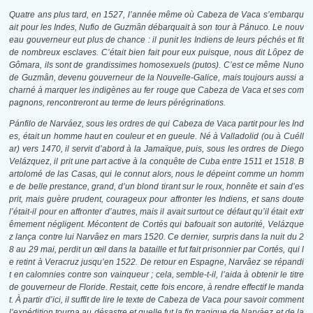
Quatre ans plus tard, en 1527, l’année même où Cabeza de Vaca s’embarqu
ait pour les Indes, Nufio de Guzmân débarquait à son tour à Pánuco. Le nouv
eau gouverneur eut plus de chance : il punit les Indiens de leurs péchés et fit
de nombreux esclaves.
C’était bien fait pour eux puisque, nous dit Lôpez de
Gômara, ils sont de grandissimes homosexuels (putos).
C’est ce même Nuno
de Guzmân, devenu gouverneur de la Nouvelle-Galice, mais toujours aussi a
charné à marquer les indigènes au fer rouge que Cabeza de Vaca et ses com
pagnons, rencontreront au terme de leurs pérégrinations.
Pánfilo de Narváez, sous les ordres de qui Cabeza de Vaca partit pour les Ind
es, était un homme haut en couleur et en gueule. Né à Valladolid (ou à Cuéll
ar) vers 1470, il servit d’abord à la Jamaïque, puis, sous les ordres de Diego
Velázquez, il prit une part active à la conquête de Cuba entre 1511 et 1518. B
artolomé de las Casas, qui le connut alors, nous le dépeint comme un homm
e de belle prestance, grand, d’un blond tirant sur le roux, honnête et sain d’es
prit, mais guère prudent, courageux pour affronter les Indiens, et sans doute
l’était-il pour en affronter d’autres, mais il avait surtout ce défaut qu’il était extr
êmement négligent. Mécontent de Cortés qui bafouait son autorité, Velázque
z lança contre lui Narvâez en mars 1520. Ce dernier, surpris dans la nuit du 2
8 au 29 mai, perdit un œil dans la bataille et fut fait prisonnier par Cortés, qui l
e retint à Veracruz jusqu’en 1522. De retour en Espagne, Narvâez se répandi
t en calomnies contre son vainqueur ; cela, semble-t-il, l’aida à obtenir le titre
de gouverneur de Floride. Restait, cette fois encore, à rendre effectif le manda
t. À partir d’ici, il suffit de lire le texte de Cabeza de Vaca pour savoir comment
l’expédition tourna au désastre et quelle fut la fin tragique de Narváez et de la