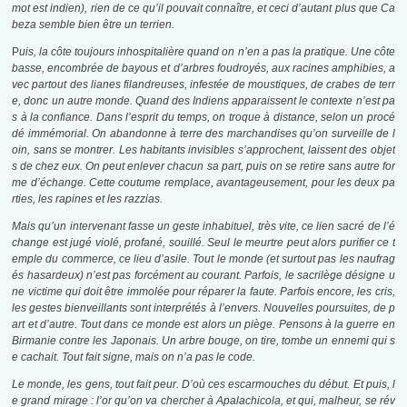
mot est indien), rien de ce qu’il pouvait connaître, et ceci d’autant plus que Ca
beza semble bien être un terrien.
P
uis, la côte toujours inhospitalière quand on n’en a pas la pratique. Une côte
basse, encombrée de bayous et d’arbres foudroyés, aux racines amphibies, a
vec partout des lianes filandreuses, infestée de moustiques, de crabes de terr
e, donc un autre monde. Quand des Indiens apparaissent le contexte n’est pa
s à la confiance. Dans l’esprit du temps, on troque à distance, selon un procé
dé immémorial. On abandonne à terre des marchandises qu’on surveille de l
oin, sans se montrer. Les habitants invisibles s’approchent, laissent des objet
s de chez eux. On peut enlever chacun sa part, puis on se retire sans autre for
me d’échange. Cette coutume remplace, avantageusement, pour les deux pa
rties, les rapines et les razzias.
Mais qu’un intervenant fasse un geste inhabituel, très vite, ce lien sacré de l’é
change est jugé violé, profané, souillé. Seul le meurtre peut alors purifier ce t
emple du commerce, ce lieu d’asile. Tout le monde (et surtout pas les naufrag
és hasardeux) n’est pas forcément au courant. Parfois, le sacrilège désigne u
ne victime qui doit être immolée pour réparer la faute. Parfois encore, les cris,
les gestes bienveillants sont interprétés à l’envers. Nouvelles poursuites, de p
art et d’autre. Tout dans ce monde est alors un piège. Pensons à la guerre en
Birmanie contre les Japonais. Un arbre bouge, on tire, tombe un ennemi qui s
e cachait. Tout fait signe, mais on n’a pas le code.
Le monde, les gens, tout fait peur. D’où ces escarmouches du début. Et puis, l
e grand mirage : l’or qu’on va chercher à Apalachicola, et qui, malheur, se rév