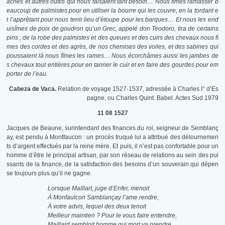
aches et autres outils qui nous faisaient tant besoin… Nous fîmes ramasser b
eaucoup de palmistes pour en utiliser la bourre qui les couvre, en la tordant e
t l’apprêtant pour nous tenir lieu d’étoupe pour les barques… Et nous les end
uisîmes de poix de goudron qu’un Grec, appelé don Teodoro, tira de certains
pins ; de la robe des palmistes et des queues et des cuirs des chevaux nous fî
mes des cordes et des agrès, de nos chemises des voiles, et des sabines qui
poussaient là nous fîmes les rames… Nous écorchâmes aussi les jambes de
s chevaux tout entières pour en tanner le cuir et en faire des gourdes pour em
porter de l’eau.
Cabeza de Vaca.
Relation de voyage 1527-1537, adressée à Charles I° d’Es
pagne, ou Charles Quint. Babel. Actes Sud 1979
11 08 1527
Jacques de Beaune, surintendant des finances du roi, seigneur de Semblanç
ay, est pendu à Montfaucon : un procès truqué lui a attribué des détournemen
ts d’argent effectués par la reine mère. Et puis, il n’est pas confortable pour un
homme d’être le principal artisan, par son réseau de relations au sein des pui
ssants de la finance, de la satisfaction des besoins d’un souverain qui dépen
se toujours plus qu’il ne gagne.
Lorsque Maillart, juge d’Enfer, menoit
À Monfaulcon Samblançay l’ame rendre,
À votre advis, lequel des deux tenoit
Meilleur maintien ? Pour le vous faire entendre,
Maillard sembloit homme qui mort va prendre