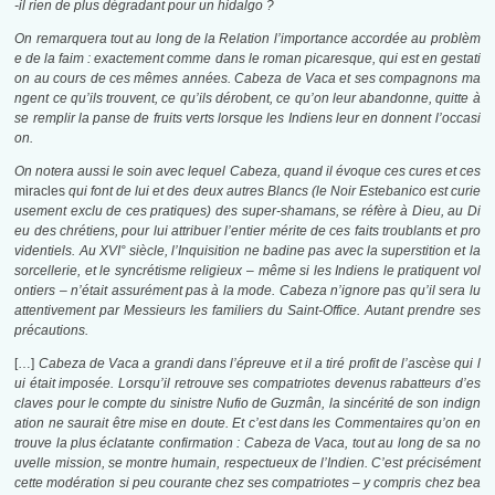
-il rien de plus dégradant pour un hidalgo ?
On remarquera tout au long de la Relation l’importance accordée au problèm
e de la faim : exactement comme dans le roman picaresque, qui est en gestati
on au cours de ces mêmes années. Cabeza de Vaca et ses compagnons ma
ngent ce qu’ils trouvent, ce qu’ils dérobent, ce qu’on leur abandonne, quitte à
se remplir la panse de fruits verts lorsque les Indiens leur en donnent l’occasi
on.
On notera aussi le soin avec lequel Cabeza, quand il évoque ces cures et ces
miracles
qui font de lui et des deux autres Blancs (le Noir Estebanico est curie
usement exclu de ces pratiques) des super-shamans, se réfère à Dieu, au Di
eu des chrétiens, pour lui attribuer l’entier mérite de ces faits troublants et pro
videntiels. Au XVI° siècle, l’Inquisition ne badine pas avec la superstition et la
sorcellerie, et le syncrétisme religieux – même si les Indiens le pratiquent vol
ontiers – n’était assurément pas à la mode. Cabeza n’ignore pas qu’il sera lu
attentivement par Messieurs les familiers du Saint-Office. Autant prendre ses
précautions.
[…]
Cabeza de Vaca a grandi dans l’épreuve et il a tiré profit de l’ascèse qui l
ui était imposée. Lorsqu’il retrouve ses compatriotes devenus rabatteurs d’es
claves pour le compte du sinistre Nufio de Guzmân, la sincérité de son indign
ation ne saurait être mise en doute. Et c’est dans les
Commentaires
qu’on en
trouve la plus éclatante confirmation : Cabeza de Vaca, tout au long de sa no
uvelle mission, se montre humain, respectueux de l’Indien. C’est précisément
cette modération si peu courante chez ses compatriotes – y compris chez bea