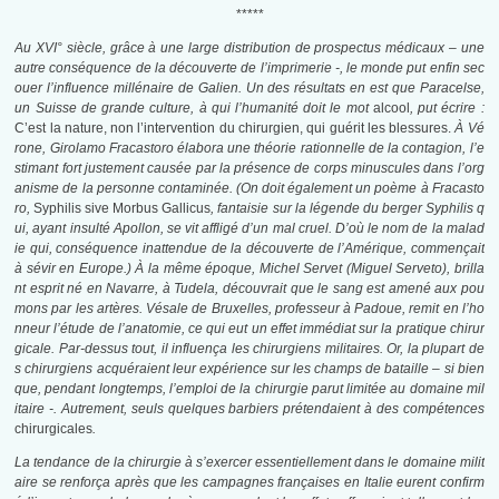
*****
Au XVI°
siècle, grâce à une large distribution de prospectus médicaux – une
autre conséquence de la découverte de l’imprimerie -, le monde put enfin sec
ouer l’influence millénaire de Galien. Un des résultats en est que Paracelse,
un Suisse de grande culture, à qui l’humanité doit le mot
alcool
, put écrire :
C’est la nature, non l’intervention du chirurgien, qui guérit les blessures.
À Vé
rone, Girolamo Fracastoro élabora une théorie rationnelle de la contagion, l’e
stimant fort justement causée par la présence de corps minuscules dans l’org
anisme de la personne contaminée. (On doit également un poème à Fracasto
ro,
Syphilis sive Morbus Gallicus
, fantaisie sur la légende du berger Syphilis q
ui, ayant insulté Apollon, se vit affligé d’un mal cruel. D’où le nom de la malad
ie qui, conséquence inattendue de la découverte de l’Amérique, commençait
à sévir en Europe.) À la même époque, Michel Servet (Miguel Serveto), brilla
nt esprit né en Navarre, à Tudela, découvrait que le sang est amené aux pou
mons par les artères. Vésale de Bruxelles, professeur à
Padoue, remit en l’ho
nneur l’étude de l’anatomie, ce qui eut un effet immédiat sur la pratique chirur
gicale. Par-dessus
tout,
il
influença
les
chi
rurgiens militaires.
Or, la plupart de
s chirurgiens acquéraient leur expérience sur les champs de bataille – si bien
que, pendant longtemps, l’emploi de la chirurgie parut limitée au domaine mil
itaire -. Autrement,
seuls quelques barbiers prétendaient à des compétences
chirurgicales
.
La tendance de la chirurgie à s’exercer essentiellement dans le domaine milit
aire se renforça après que les campagnes françaises en Italie eurent confirm