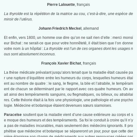
Pierre Lalouette
, français
La thyroïde est la répétition de la matrice au cou, c’est-à-dire, une espèce de
miroir de l’utérus.
Johann Friedrich Meckel
, allemand
Et enfin, vers 1800, un homme ose dire qu’on ne sait rien d’elle : merci monsi
eur Bichat : ne serait-ce que pour votre honnêteté, il était bien que l’on donne
votre nom à un hôpital :
La thyroïde est l’un de ces organes dont les usages n
ous sont absolument inconnus.
François Xavier Bichat
, français
La thèse médicale prévalant jusqu’alors tenait que la maladie était causée pa
r une rupture d’équilibre entre les humeurs du corps, lesquelles humeurs étai
ent au nombre de quatre : le sang, le flegme, la bile et l’atrabile, le tempéram
ent de chacun se déterminant par le rapport avec ces quatre humeurs. On av
ait ainsi des tempéraments sanguins, ou flegmatiques, ou bilieux, ou atrabilai
res. Cette théorie était à la fois une physiologie, une pathologie et une psycho
logie. Médecine et botanique étaient devenues sœurs siamoises.
Paracelse
soutient que la maladie vient d’une cause extérieure au corps et s
e moque des humeurs et des tempéraments. Sa foi le conduit à croire qu’il n’y
a pas de maladies incurables, mais seulement des médecins ignorants. Il pro
phétise que médecine et botanique se sépareront un jour, pour que cette der
nière élargisse son champ de médicaments aux autres ressources créées par