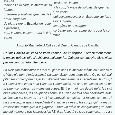
sos rios
ses fleuves indiens
indianos a la corte, la madré de so
à la cour, la mère de soldats, de guerrier
ldados,
s, de chefs
guerreros y adalides que han de t
qui devaient revenir en Espagne sur les g
ornar, cargados
alions royaux,
de plata y oro, a España, en regio
chargés d’or et d’argent
s galeones,
corbeaux pour la rapine, lions pour le co
para la presa cuervos, para la lid l
mbat
eones.
Antonio Machado.
A Orillas del Duero. Campos de Castilla
De fait, Cabeza de Vaca se verra confier une entreprise. Correctement mené
e en ses débuts, elle s’achèvera mal pour lui. Cabeza, comme Narvâez, n’est
pas un conquistador chanceux.
La
Relation
rompt avec les lois du genre dans la mesure même où Cabeza d
e Vaca n’a rien d’intéressant à raconter. Entendons-nous bien. Ce qui fait pal
piter ses contemporains, et tout d’abord l’empereur, ses secrétaires, la Cour, l
e Conseil des Indes et la Casa de Contratación, ce sont les richesses qu’on
a, sinon conquises, du moins entrevues. Et, à un moindre degré déjà, les vict
oires remportées, les peuplades soumises. Rien de tout cela chez notre aute
ur. Jeté nu sur le rivage – il naît à sa nouvelle condition -, il raconte comment i
l a survécu, par quels expédients il a sauvé sa peau, les coups qu’il a reçus,
l’infecte nourriture qu’il a ingurgitée… Bref, un drôle de conquistador, un hom
me qui n’honore pas la profession ! Et il ira jusqu’à se faire commerçant ; y a-t