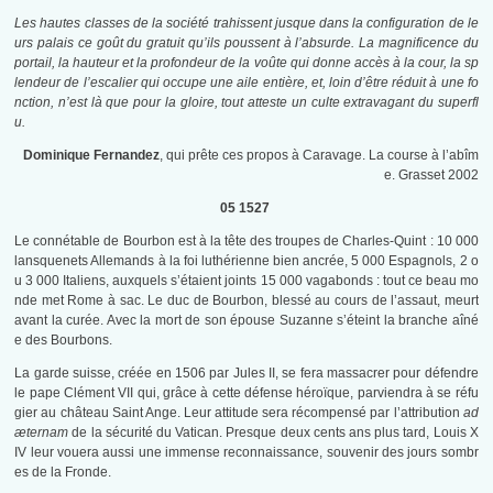
Les hautes classes de la société trahissent jusque dans la configuration de le
urs palais ce goût du gratuit qu’ils poussent à l’absurde. La magnificence du
portail, la hauteur et la profondeur de la voûte qui donne accès à la cour, la sp
lendeur de l’escalier qui occupe une aile entière, et, loin d’être réduit à une
fo
nction,
n’est là que pour la gloire, tout atteste un culte extravagant du superfl
u.
Dominique Fernandez
, qui prête ces propos à Caravage. La course à l’abîm
e. Grasset 2002
05 1527
Le connétable de Bourbon est à la tête des troupes de Charles-Quint : 10 000
lansquenets Allemands à la foi luthérienne bien ancrée, 5 000 Espagnols, 2 o
u 3 000 Italiens, auxquels s’étaient joints 15 000 vagabonds : tout ce beau mo
nde met Rome à sac. Le duc de Bourbon, blessé au cours de l’assaut, meurt
avant la curée. Avec la mort de son épouse Suzanne s’éteint la branche aîné
e des Bourbons.
La garde suisse, créée en 1506 par Jules II, se fera massacrer pour défendre
le pape Clément VII qui, grâce à cette défense héroïque, parviendra à se réfu
gier au château Saint Ange. Leur attitude sera récompensé par l’attribution
ad
æternam
de la sécurité du Vatican. Presque deux cents ans plus tard, Louis X
IV leur vouera aussi une immense reconnaissance, souvenir des jours sombr
es de la Fronde.