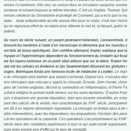
veines l’y ramènent. Dès lors, on conçut donc la circulation sanguine comme
continue et suivant toujours la même direction. C’est un Anglais, Thomas Syd
enham, médecin du Dorsetshire et protégé de Cromwell, qui a écrit que
la ma
ladie… toute préjudiciable qu’elle puisse être pour le corps, n’est rien moins
qu’un vigoureux effort de la nature pour détruire le mal et, ce faisant, guérir le
patient
.
Au cours du siècle suivant, un savant protestant hollandais, Leeuwen
hoek,
d
écouvrit les bactéries à l’aide d’un microscope et démontra que les muscles s
ont faits de tissus spécifiques. Son confrère allemand, Kepler, expliqua que la
myopie et l’hypermétropie dépendent du fonctionnement
du
cristallin qui focal
ise les rayons lumineux en un point situé ailleurs que
sur
la rétine. Robert Ho
oke mit les cellules en évidence et Jan Swammer
dam
découvrit les globules r
ouges. Boerhaave fonda une fameuse école de
médecine à Leyden.
Le règn
e du
chirurgien plus barbier que savant
s’achevait. Depuis lors, n
‘est
plus dev
enu
chirurgien
que
celui qui a appris
la
chirurgie. Ensuite, John Hunter,
chirur
gien
de
l
‘armée
anglaise, décrivit
l
a commotion
et
l’inflammation
, et Pierre Fa
uchard
rédigea
le premier
traité sérieux
sur les soins
dentaires. D’autres Fran
çais
s
‘acquirent
une grande réputation, bien que souvent imméritée, en extra
yant des calculs de la vessie, mal caractéristique du XVII° siècle, principalem
ent dû à un régime alimentaire regrettable. La chirurgie se limitait alors à de t
elles interventions
, avec
les
trépanations, les amputations, l’incision des abcè
s et les opérations de la cataracte. Ces opérations s’accomplissaient au XVIII°
siècle dans des conditions supérieures à tout ce qui avait existé auparavant,
mais avec encore peu d’effet sur le taux de mortalité.