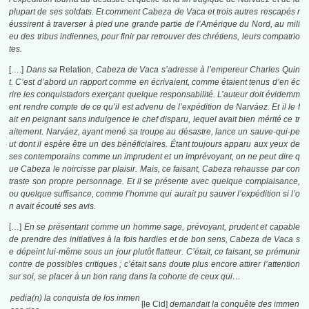
plupart de ses soldats. Et comment Cabeza de Vaca et trois autres rescapés r
éussirent à traverser à pied une grande partie de l’Amérique du Nord, au mili
eu des tribus indiennes, pour finir par retrouver des chrétiens, leurs compatrio
tes.
[….]
Dans sa
Relation,
Cabeza de Vaca s’adresse à l’empereur Charles Quin
t. C’est d’abord un rapport comme en écrivaient, comme étaient tenus d’en éc
rire les conquistadors exerçant quelque responsabilité. L’auteur doit évidemm
ent rendre compte de ce qu’il est advenu de l’expédition de Narváez. Et il le f
ait en peignant sans indulgence le chef disparu, lequel avait bien mérité ce tr
aitement
.
Narváez, ayant mené sa troupe au désastre, lance un sauve-qui-pe
ut dont il espère être un des bénéficiaires. Étant toujours apparu aux yeux de
ses contemporains comme un imprudent et un imprévoyant, on ne peut dire q
ue Cabeza le noircisse par plaisir. Mais, ce faisant, Cabeza rehausse par con
traste son propre personnage. Et il se présente avec quelque complaisance,
ou quelque suffisance, comme l’homme qui aurait pu sauver l’expédition si l’o
n avait écouté ses avis.
[…]
En se présentant comme un homme sage, prévoyant, prudent et capable
de prendre des initiatives à la fois hardies et de bon sens, Cabeza de Vaca s
e dépeint lui-même sous un jour plutôt flatteur. C’était, ce faisant, se prémunir
contre de possibles critiques ; c’était sans doute plus encore attirer l’attention
sur soi, se placer à un bon rang dans la cohorte de ceux qui…
pedia(n) la conquista de los inmen
[le Cid]
demandait la conquête des immen