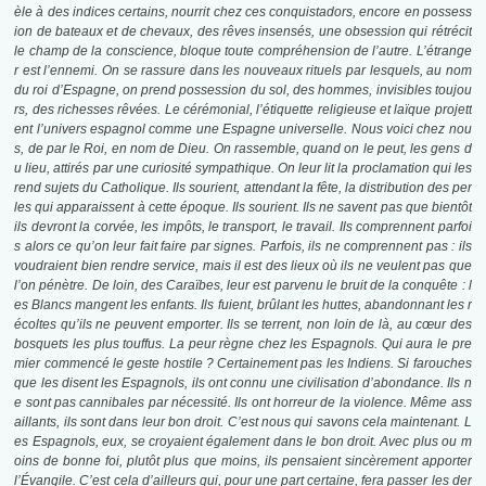
èle à des indices certains, nourrit chez ces conquistadors, encore en possess
ion de bateaux et de chevaux, des rêves insensés, une obsession qui rétrécit
le champ de la
conscience, bloque toute compréhension de l’autre. L’étrange
r est l’ennemi. On se rassure dans les nouveaux rituels par lesquels, au nom
du roi d’Espagne, on prend possession du sol, des hommes, invisibles toujou
rs, des richesses rêvées. Le cérémonial, l’étiquette religieuse et laïque projett
ent l’univers espagnol comme une Espagne universelle. Nous voici chez nou
s, de par le Roi, en nom de Dieu. On rassemble, quand on le peut, les gens d
u lieu, attirés par une curiosité sympathique. On leur lit la proclamation qui les
rend sujets du Catholique. Ils sourient, attendant la fête, la distribution des per
les qui apparaissent à cette époque. Ils sourient. Ils ne savent pas que bientôt
ils devront la corvée, les impôts, le transport, le travail. Ils comprennent parfoi
s alors ce qu’on leur fait faire par signes. Parfois, ils ne comprennent pas : ils
voudraient bien rendre service, mais il est des lieux où ils ne veulent pas que
l’on pénètre. De loin, des Caraïbes, leur est parvenu le bruit de la conquête : l
es Blancs mangent les enfants. Ils fuient, brûlant les huttes, abandonnant les r
écoltes qu’ils ne peuvent emporter. Ils se terrent, non loin de là, au cœur des
bosquets les plus touffus. La peur règne chez les Espagnols. Qui aura le pre
mier commencé le geste hostile ? Certainement pas les Indiens. Si farouches
que les disent les Espagnols, ils ont connu une civilisation d’abondance. Ils n
e sont pas cannibales par nécessité. Ils ont horreur de la violence. Même ass
aillants, ils sont dans leur bon droit. C’est nous qui savons cela maintenant. L
es Espagnols, eux, se croyaient également dans le bon droit. Avec plus ou m
oins de bonne foi, plutôt plus que moins, ils pensaient sincèrement apporter
l’Évangile. C’est cela d’ailleurs qui, pour une part certaine, fera passer les der