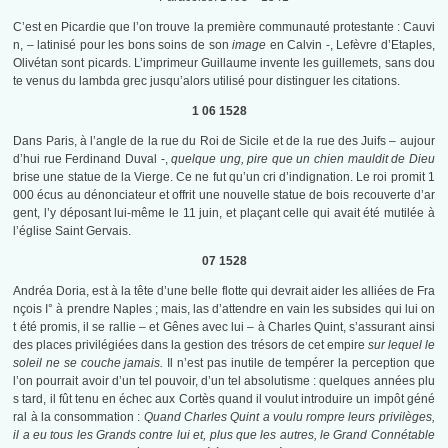
C’est en Picardie que l’on trouve la première communauté protestante : Cauvi
n, – latinisé pour les bons soins de son
image
en Calvin -, Lefèvre d’Etaples,
Olivétan sont picards. L’imprimeur Guillaume invente les guillemets, sans dou
te venus du lambda grec jusqu’alors utilisé pour distinguer les citations.
1 06 1528
Dans Paris, à l’angle de la rue du Roi de Sicile et de la rue des Juifs – aujour
d’hui rue Ferdinand Duval -,
quelque ung, pire que un chien mauldit de Dieu
brise une statue de la Vierge. Ce ne fut qu’un cri d’indignation. Le roi promit 1
000 écus au dénonciateur et offrit une nouvelle statue de bois recouverte d’ar
gent, l’y déposant lui-même le 11 juin, et plaçant celle qui avait été mutilée à
l’église Saint Gervais.
07 1528
Andréa Doria, est à la tête d’une belle flotte qui devrait aider les alliées de Fra
nçois I° à prendre Naples ; mais, las d’attendre en vain les subsides qui lui on
t été promis, il se rallie – et Gênes avec lui – à Charles Quint, s’assurant ainsi
des places privilégiées dans la gestion des trésors de cet empire
sur lequel le
soleil ne se couche jamais.
Il n’est pas inutile de tempérer la perception que
l’on pourrait avoir d’un tel pouvoir, d’un tel absolutisme : quelques années plu
s tard, il fût tenu en échec aux Cortès quand il voulut introduire un impôt géné
ral à la consommation :
Quand Charles Quint a voulu rompre leurs privilèges,
il a eu tous les Grands contre lui et, plus que les autres, le Grand Connétable