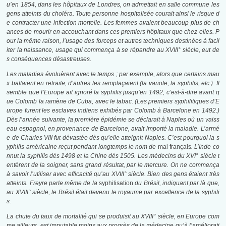
u’en 1854, dans les hôpitaux de Londres, on admettait en salle commune les
gens atteints du choléra. Toute personne hospitalisée courait ainsi le risque d
e contracter une infection mortelle. Les femmes avaient beaucoup plus de ch
ances de mourir en accouchant dans ces premiers hôpitaux que chez elles. P
our la même raison, l’usage des forceps et autres techniques destinées à facil
iter la naissance, usage qui commença à se répandre au XVIII° siècle, eut de
s conséquences désastreuses.
Les maladies évoluèrent avec le temps ; par exemple, alors que certains mau
x battaient en retraite, d’autres les remplaçaient (la variole, la syphilis, etc.). Il
semble que l’Europe ait ignoré la syphilis jusqu’en 1492, c’est-à-dire avant q
ue Colomb la ramène de Cuba, avec le tabac. (Les premiers syphilitiques d’E
urope furent les esclaves indiens exhibés par Colomb à Barcelone en 1492.)
Dès l’année suivante, la première épidémie se déclarait à Naples où un vaiss
eau espagnol, en provenance de Barcelone, avait importé la maladie. L’armé
e de Charles VIII fut dévastée dès qu’elle atteignit Naples. C’est pourquoi la s
yphilis américaine reçut pendant longtemps le nom de
mal français
. L’Inde co
nnut la syphilis dès 1498 et la Chine dès 1505. Les médecins du XVI°
siècle t
entèrent
de
la soigner, sans grand résultat, par
le
mercure. On ne commença
à
savoir l’utiliser avec
efficacité qu’au XVIII°
siècle. Bien
des
gens étaient très
atteints. Freyre parle même de la
syphilisation
du Brésil, indiquant par là que,
au XVIII°
siècle,
le Brésil était devenu le royaume par excellence de la syphili
s.
La chute du taux de mortalité qui se produisit au XVIII° siècle, en
Europe
com
me ailleurs, est imputable moins aux progrès de la médecine qu’à l’améliorati