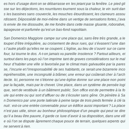
es hors d’usage dont on se débarrasse en les jetant par la fenêtre. Le pied gli
sse sur les déjections, les nourritures tournent sous la chaleur, le vin surit dan
s les bassines sans couvercle, les mouches étourdissent, les clameurs assou
rdissent. Dépossédé de moi-même dans un vertige de sensations fortes, j’ava
is envie de me dissoudre, de me fondre dans cette masse gluante, roborative,
tapageuse et parfumée qu’est un bas-fond napolitain.
San Domenico Maggiore campe sur une place qui, sans être très grande, a le
toupet d’être irrégulière, au croisement de deux rues, qui s’évasent l’une dan
s l’autre plutôt qu’elles ne se coupent. L’église, au lieu de s’ouvrir sur ce carre
four, lui tourne le dos. A-t-on jamais vu pareille insolence ? Partout ailleurs, et
surtout dans les pays où l’on imprime tant de graves considérations sur le mal
heur d’habiter une ville si favorisée par le climat mais galvaudée par la pares
se, l’incurie et l’irresponsabilité de ses habitants, ce serait une bizarrerie inco
mpréhensible, une incongruité à blâmer, une erreur qui coûterait cher à l’arch
itecte. Ici, personne ne s’étonne qu’une église donne sur une place non point
par la façade, mais par le chevet. Une place, dans un système de pensée logi
que, sert de vestibule à un bâtiment public. Son office est de permettre à la fo
ule qui entre ou qui sort d’affluer ou de s’écouler sans gêne. On pénètre à Sa
n Domenico par une porte latérale à peine large de trois pieds fermée à clé la
nuit : est-ce une entrée
convenable
pour un édifice aussi important ? La place
n’est pas
utile,
sinon au bonheur philosophique d’un peuple qui peut se dire
qu’il a beau être pauvre, il garde ce luxe d’avoir à sa disposition, dans une vill
e où l’on se dispute âprement chaque pouce de terrain, quelques arpents qui
ne servent à rien.