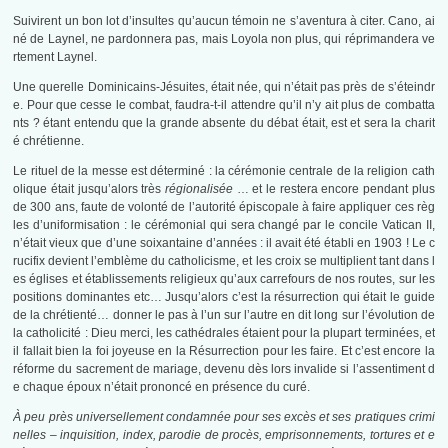
Suivirent un bon lot d’insultes qu’aucun témoin ne s’aventura à citer. Cano, ai
né de Laynel, ne pardonnera pas, mais Loyola non plus, qui réprimandera ve
rtement Laynel.
Une querelle Dominicains-Jésuites, était née, qui n’était pas près de s’éteindr
e. Pour que cesse le combat, faudra-t-il attendre qu’il n’y ait plus de combatta
nts ? étant entendu que la grande absente du débat était, est et sera la charit
é chrétienne.
Le rituel de la messe est déterminé : la cérémonie centrale de la religion cath
olique était jusqu’alors très
régionalisée
… et le restera encore pendant plus
de 300 ans, faute de volonté de l’autorité épiscopale à faire appliquer ces règ
les d’uniformisation : le cérémonial qui sera changé par le concile Vatican II,
n’était vieux que d’une soixantaine d’années : il avait été établi en 1903 ! Le c
rucifix devient l’emblème du catholicisme, et les croix se multiplient tant dans l
es églises et établissements religieux qu’aux carrefours de nos routes, sur les
positions dominantes etc… Jusqu’alors c’est la résurrection qui était le guide
de la chrétienté… donner le pas à l’un sur l’autre en dit long sur l’évolution de
la catholicité : Dieu merci, les cathédrales étaient pour la plupart terminées, et
il fallait bien la foi joyeuse en la Résurrection pour les faire. Et c’est encore la
réforme du sacrement de mariage, devenu dès lors invalide si l’assentiment d
e chaque époux n’était prononcé en présence du curé.
À peu près universellement condamnée pour ses excès et ses pratiques crimi
nelles – inquisition, index, parodie de procès, emprisonnements, tortures et e