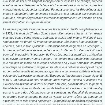
e la sortie de l’or et de l’argent, monopolisèrent les lettres de change, empêch
èrent la vente extérieure de la laine et chassèrent des ports britanniques les
marchands de la Ligue hanséatique. Pendant ce temps, les Républiques itali
ennes protégeaient leur commerce extérieur et leur industrie par des droits d
e douane, des privilèges et des interdictions rigoureuses : les artisans ne pou
vaient s’expatrier sous peine de mort.
La ruine espagnole s’étendait à toutes les activités. Séville comptait encore e
n 1558, à la mort de Charles Quint, seize mille métiers à tisser ; il n’en restait
plus que quatre cents lorsque, quarante ans plus tard, mourut Philippe II. Les
sept millions de brebis du troupeau andalou se réduisirent à deux millions. C
ervantes, dans le Don Quichotte – interdit pendant longtemps en Amérique -,
brossa le portrait de la société de l’époque. Un décret du milieu du XVI° siècl
e rendait impossible l’importation de livres étrangers et interdisait aux étudian
ts de suivre des cours hors d’Espagne ; le nombre des étudiants de Salaman
que diminua de moitié en quelques décennies ; il y avait neuf mille couvents
et le clergé se multipliait presque aussi vite que la noblesse de cape et d’épé
e ; cent soixante mille étrangers accaparaient le commerce extérieur, et le gas
pillage de l’aristocratie condamnait l’Espagne à l’impuissance économique. E
n 1630, un peu plus de cent cinquante ducs, marquis, comtes et vicomtes rec
evaient cinq millions de ducats de rente annuelle, qui alimentaient largement
l’éclat de leurs titres ronflants. Le duc de Medinaceli avait sept cents domestiq
ues et le grand-duc d’Osuna trois cents serviteurs, qu’il habillait de manteaux
de fourrure pour se moquer du tsar de Russie. Le XVII° siècle fut l’époque de
s picaros, de la faim et des épidémies. La quantité de mendiants espagnols ét