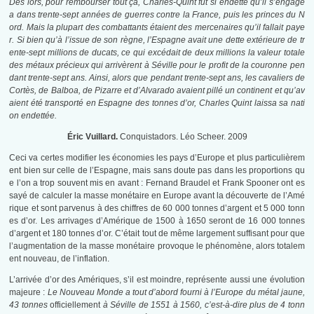
Dès lors, pour rembourser tout ça, Charles-Quint fut si endetté qu’il s’engage
a dans trente-sept années de guerres contre la France, puis les princes du N
ord. Mais la plupart des combattants étaient des mercenaires qu’il fallait paye
r. Si bien qu’à l’issue de son règne, l’Espagne avait une dette extérieure de tr
ente-sept millions de ducats, ce qui excédait de deux millions la valeur totale
des métaux précieux qui arrivèrent à Séville pour le profit de la couronne pen
dant trente-sept ans. Ainsi, alors que pendant trente-sept ans, les cavaliers de
Cortès, de Balboa, de Pizarre et d’Alvarado avaient pillé un continent et qu’av
aient été transporté en Espagne des tonnes d’or, Charles Quint laissa sa nati
on endettée.
Éric Vuillard.
Conquistadors. Léo Scheer. 2009
Ceci va certes modifier les économies les pays d’Europe et plus particulièrem
ent bien sur celle de l’Espagne, mais sans doute pas dans les proportions qu
e l’on a trop souvent mis en avant : Fernand Braudel et Frank Spooner ont es
sayé de calculer la masse monétaire en Europe avant la découverte de l’Amé
rique et sont parvenus à des chiffres de 60 000 tonnes d’argent et 5 000 tonn
es d’or. Les arrivages d’Amérique de 1500 à 1650 seront de 16 000 tonnes
d’argent et 180 tonnes d’or. C’était tout de même largement suffisant pour que
l’augmentation de la masse monétaire provoque le phénomène, alors totalem
ent nouveau, de l’inflation.
L’arrivée d’or des Amériques, s’il est moindre, représente aussi une évolution
majeure :
Le Nouveau Monde a tout d’abord fourni à l’Europe du métal jaune,
43 tonnes
officiellement
à Séville de 1551 à 1560, c’est-à-dire plus de 4 tonn