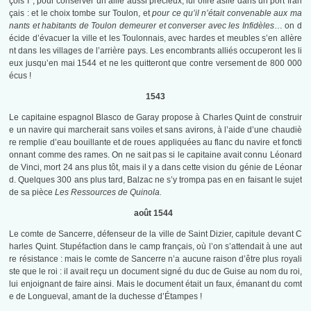
çois I°, pour conserver un allié aussi précieux, lui offre asile dans un port fran
çais : et le choix tombe sur Toulon, et
pour ce qu’il n’était convenable aux ma
nants et habitants de Toulon demeurer et converser avec les Infidèles
… on d
écide d’évacuer la ville et les Toulonnais, avec hardes et meubles s’en allère
nt dans les villages de l’arrière pays. Les encombrants alliés occuperont les li
eux jusqu’en mai 1544 et ne les quitteront que contre versement de 800 000
écus !
1543
Le capitaine espagnol Blasco de Garay propose à Charles Quint de construir
e un navire qui marcherait sans voiles et sans avirons, à l’aide d’une chaudiè
re remplie d’eau bouillante et de roues appliquées au flanc du navire et foncti
onnant comme des rames. On ne sait pas si le capitaine avait connu Léonard
de Vinci, mort 24 ans plus tôt, mais il y a dans cette vision du génie de Léonar
d. Quelques 300 ans plus tard, Balzac ne s’y trompa pas en en faisant le sujet
de sa pièce
Les Ressources de Quinola.
août 1544
Le comte de Sancerre, défenseur de la ville de Saint Dizier, capitule devant C
harles Quint. Stupéfaction dans le camp français, où l’on s’attendait à une aut
re résistance : mais le comte de Sancerre n’a aucune raison d’être plus royali
ste que le roi : il avait reçu un document signé du duc de Guise au nom du roi,
lui enjoignant de faire ainsi. Mais le document était un faux, émanant du comt
e de Longueval, amant de la duchesse d’Étampes !