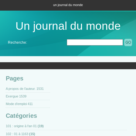
un journal du monde
Un journal du monde
Recherche:
Pages
A propos de l’auteur. 1531
Exergue 1539
Mode d’emploi 411
Catégories
101 : origine à l'an 01
(19)
102 : 01 à 1163
(15)