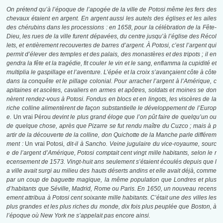
On prétend qu’à l’époque de l’apogée de la ville de Potosi même les fers des
chevaux étaient en argent. En argent aussi les autels des églises et les ailes
des chérubins dans les processions : en 1658, pour la célébration de la Fête-
Dieu, les rues de la ville furent dépavées, du centre jusqu’à l’église des Récol
lets, et entièrement recouvertes de barres d’argent. À Potosi, c’est l’argent qui
permit d’élever des temples et des palais, des monastères et des tripots ; il en
gendra la fête et la tragédie, fit couler le vin et le sang, enflamma la cupidité et
multiplia le gaspillage et l’aventure. L’épée et la croix s’avançaient côte à côte
dans la conquête et le pillage colonial. Pour arracher l’argent à l’Amérique, c
apitaines et ascètes, cavaliers en armes et apôtres, soldats et moines se don
nèrent rendez-vous à Potosi. Fondus en blocs et en lingots, les viscères de la
riche colline alimentèrent de façon substantielle
le développement de l’Europ
e.
Un vrai Pérou
devint le plus grand éloge que l’on pût faire de quelqu’un ou
de quelque chose, après que Pizarre se fut rendu maître du Cuzco ; mais à p
artir de la découverte de la colline, don Quichotte de la Manche parle différem
ment :
Un vrai Potosi
, dit-il à Sancho. Veine jugulaire du vice-royaume, sourc
e de l’argent d’Amérique, Potosi comptait cent vingt mille habitants, selon le r
ecensement de 1573. Vingt-huit ans seulement s’étaient écoulés depuis que l
a ville avait surgi au milieu des hauts déserts andins et elle avait déjà, comme
par un coup de baguette magique, la même population que Londres et plus
d’habitants que Séville, Madrid, Rome ou Paris. En 1650, un nouveau recens
ement attribua à Potosi cent soixante mille habitants. C’était une des villes les
plus grandes et les plus riches du monde, dix fois plus peuplée que Boston, à
l’époque où New York ne s’appelait pas encore ainsi.