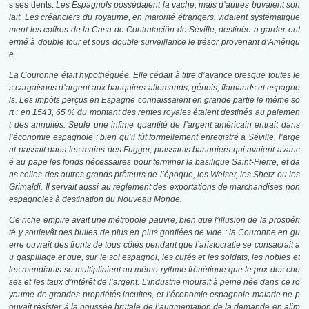
s ses dents.
Les Espagnols possédaient la vache, mais d’autres buvaient son
lait. Les créanciers du royaume, en majorité étrangers, vidaient systématique
ment les coffres de la Casa de Contrataciôn de Séville, destinée à garder enf
ermé à double tour et sous double surveillance le trésor provenant d’Amériqu
e.
La Couronne était hypothéquée. Elle cédait à titre d’avance presque toutes le
s cargaisons d’argent aux banquiers allemands, génois, flamands et espagno
ls. Les impôts perçus en Espagne connaissaient en grande partie le même so
rt : en 1543, 65 % du montant des rentes royales étaient destinés au paiemen
t des annuités. Seule une infime quantité de l’argent américain entrait dans
l’économie espagnole ; bien qu’il fût formellement enregistré à Séville, l’arge
nt passait dans les mains des Fugger, puissants banquiers qui avaient avanc
é au pape les fonds nécessaires pour terminer la basilique Saint-Pierre, et da
ns celles des autres grands prêteurs de l’époque, les Welser, les Shetz ou les
Grimaldi. Il servait aussi au règlement des exportations de marchandises non
espagnoles à destination du Nouveau Monde.
Ce riche empire avait une métropole pauvre, bien que l’illusion de la prospéri
té y soulevât des bulles de plus en plus gonflées de vide : la Couronne en gu
erre ouvrait des fronts de tous côtés pendant que l’aristocratie se consacrait a
u gaspillage et que, sur le sol espagnol, les curés et les soldats, les nobles et
les mendiants se multipliaient au même rythme frénétique que le prix des cho
ses et les taux d’intérêt de l’argent. L’industrie mourait à peine née dans ce ro
yaume de grandes propriétés incultes, et l’économie espagnole malade ne p
ouvait résister à la poussée brutale de l’augmentation de la demande en alim