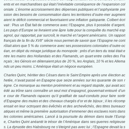
ents et en marchandises qui était l’inévitable conséquence de l’expansion col
oniale. L’énorme accroissement des dépenses publiques et l’asphyxiante pre
ssion des besoins de consommation dans les territoires d’outre-mer augment
aient le déficit commercial et favorisaient une inflation galopante. Colbert écri
vait :
Plus un État fait de commerce avec l’Espagne, plus il possède d’argent.
Les pays d’Europe se livraient une âpre lutte pour la conquête du marché esp
agnol, qui rapportait, par surcroît, le marché et l’argent américains. Un rapport
français de la fin du XVII° siècle nous permet de savoir que l’Espagne ne cont
rôlait alors que 5 % du commerce avec
ses
possessions coloniales d’outre-oc
éan, en dépit du mirage juridique du monopole : près d’un tiers du total était e
ntre les mains des Hollandais et des Flamands, un quart entre celles des Fra
nçais ; les Génois en détenaient plus de 20 %, les Anglais, 10 % et les Allema
nds un peu moins. L’Amérique était un négoce européen.
Charles Quint, héritier des Césars dans le Saint Empire après une élection ac
hetée, n’avait passé en Espagne que seize années sur les quarante de son r
ègne. Ce monarque au menton proéminent et au regard stupide, qui avait acc
édé au trône sans connaître un seul mot d’espagnol, gouvernait entouré d’un
e cour de Flamands rapaces qu’il gratifiait de sauf-conduits pour faire sortir
d’Espagne des mules et des chevaux chargés d’or et de bijoux ; il les récomp
ensait en leur octroyant des évêchés et des archevêchés, des titres bureaucr
atiques et même la première autorisation d’emmener des esclaves noirs dans
les colonies américaines. Lancé à la poursuite du démon dans toute l’Europ
e, Charles Quint anéantit le trésor de l’Amérique dans ses guerres religieuse
s. La dynastie des Habsbourg ne s’éteignit pas avec lui ; l’Espagne devait la s