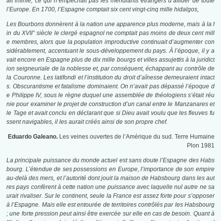
ait infinie, ce qui n’empêchait pas les mendiants étrangers d’affluer de toute
l’Europe. En 1700, l’Espagne comptait six cent vingt-cinq mille hidalgos,
Les Bourbons donnèrent à la nation une apparence plus moderne, mais à la f
in du XVII° siècle le clergé espagnol ne comptait pas moins de deux cent mill
e membres, alors que la population improductive continuait d’augmenter con
sidérablement, accentuant le sous-développement du pays. À l’époque, il y a
vait encore en Espagne plus de dix mille bourgs et villes assujettis à la juridict
ion seigneuriale de la noblesse et, par conséquent, échappant au contrôle de
la Couronne. Les latifondi et l’institution du droit d’aînesse demeuraient intact
s. Obscurantisme et fatalisme dominaient. On n’avait pas dépassé l’époque d
e Philippe IV, sous le règne duquel une assemblée de théologiens s’était réu
nie pour examiner le projet de construction d’un canal entre le Manzanares et
le Tage et avait conclu en déclarant que si Dieu avait voulu que les fleuves fu
ssent navigables, il les aurait créés ainsi de son propre chef.
Eduardo Galeano.
Les veines ouvertes de l’Amérique du sud. Terre Humaine
Plon 1981
La principale puissance du monde actuel est sans doute l’Espagne des Habs
bourg. L’étendue de ses possessions en Europe, l’importance de son empire
au-delà des mers, et l’autorité dont jouit la maison de Habsbourg dans les aut
res pays confèrent à cette nation une puissance avec laquelle nul autre ne sa
urait rivaliser. Sur le continent, seule la France est assez forte pour s’opposer
à l’Espagne. Mais elle est entourée de territoires contrôlés par les Habsbourg
; une forte pression peut ainsi être exercée sur elle en cas de besoin. Quant à