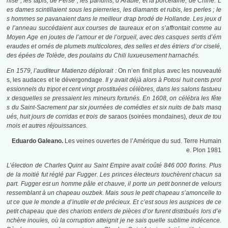
nise ; les tapis, de Perse ; les parfums, d’Arabie, et la porcelaine, de Chine. L
es dames scintillaient sous les pierreries, les diamants et rubis, les perles ; le
s hommes se pavanaient dans le meilleur drap brodé de Hollande. Les jeux d
e l’anneau succédaient aux courses de taureaux et on s’affrontait comme au
Moyen Age en joutes de l’amour et de l’orgueil, avec des casques sertis d’ém
eraudes et ornés de plumets multicolores, des selles et des étriers d’or ciselé,
des épées de Tolède, des poulains du Chili luxueusement harnachés.
En 1579, l’auditeur Matienzo déplorait :
On n’en finit plus avec les nouveauté
s, les audaces et le dévergondage.
Il y avait déjà alors à Potosi huit cents prof
essionnels du tripot et cent vingt prostituées célèbres, dans les salons fastueu
x desquelles se pressaient les mineurs fortunés. En 1608, on célébra les fête
s du Saint-Sacrement par six journées de comédies et six nuits de bals masq
ués, huit jours de corridas et trois de
saraos (soirées mondaines)
, deux de tou
rnois et autres réjouissances.
Eduardo Galeano.
Les veines ouvertes de l’Amérique du sud. Terre Humain
e. Plon 1981
L’élection de Charles Quint au Saint Empire avait coûté 846 000 florins. Plus
de la moitié fut réglé par Fugger. Les princes électeurs touchèrent chacun sa
part. Fugger est un homme pâle et chauve, il porte un petit bonnet de velours
ressemblant à un chapeau ouzbek. Mais sous le petit chapeau s’amoncelle to
ut ce que le monde a d’inutile et de précieux. Et c’est sous les auspices de ce
petit chapeau que des chariots entiers de pièces d’or furent distribués lors d’e
nchère inouïes, où la corruption atteignit je ne sais quelle sublime indécence.