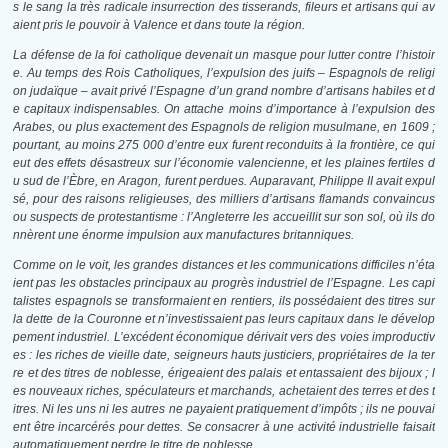
s le sang la très radicale insurrection des tisserands, fileurs et artisans qui av
aient pris le pouvoir à Valence et dans toute la région.
La défense de la foi catholique devenait un masque pour lutter contre l’histoir
e. Au temps des Rois Catholiques, l’expulsion des juifs – Espagnols de religi
on judaïque – avait privé l’Espagne d’un grand nombre d’artisans habiles et d
e capitaux indispensables. On attache moins d’importance à l’expulsion des
Arabes, ou plus exactement des Espagnols de religion musulmane, en 1609 ;
pourtant, au moins 275 000 d’entre eux furent reconduits à la frontière, ce qui
eut des effets désastreux sur l’économie valencienne, et les plaines fertiles d
u sud de l’Èbre, en Aragon, furent perdues. Auparavant, Philippe II avait expul
sé, pour des raisons religieuses, des milliers d’artisans flamands convaincus
ou suspects de protestantisme : l’Angleterre les accueillit sur son sol, où ils do
nnèrent une énorme impulsion aux manufactures britanniques.
Comme on le voit, les grandes distances et les communications difficiles n’éta
ient pas les obstacles principaux au progrès industriel de l’Espagne. Les capi
talistes espagnols se transformaient en rentiers, ils possédaient des titres sur
la dette de la Couronne et n’investissaient pas leurs capitaux dans le dévelop
pement industriel. L’excédent économique dérivait vers des voies improductiv
es : les riches de vieille date, seigneurs hauts justiciers, propriétaires de la ter
re et des titres de noblesse, érigeaient des palais et entassaient des bijoux ; l
es nouveaux riches, spéculateurs et marchands, achetaient des terres et des t
itres. Ni les uns ni les autres ne payaient pratiquement d’impôts ; ils ne pouvai
ent être incarcérés pour dettes. Se consacrer à une activité industrielle faisait
automatiquement perdre le titre de noblesse.