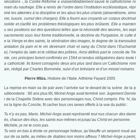
xécutions -, la Contre Réforme a vraisemblablement sauvé le catholicisme ro
main du naufrage. Elle a remis de l’ordre dans l’institution ecclésiastique, répr
imé les atteintes à la discipline et les abus les plus criants (absentéisme, simo
nie, luxure, cumul des charges). Elle a fourni aux croyants un corpus doctrinal
solide et clarifié les problèmes théologiques les plus brûlants. Elle a mainten
u ses positions sur des questions telles que la nécessité des
œuvres,
les sept
sacrements sous leur forme traditionnelle, la doctrine du Purgatoire, le culte d
e la Vierge et des saints, la vénération des images, le dogme de la transsubst
antiation (la pain et le vin devenant chair et sang du Christ dans l’Eucharisti
e), l’emploi du latin et le célibat des prêtres. Ainsi définis part le concile de Tre
nte, ces principes furent confirmés en 1564 et rendus obligatoires dans toute l
a catholicité. Ils furent consignés deux ans plus tard dans un
Catéchisme rom
ain
, rédigé par Charles Borromée, suivi d’un bréviaire et d’un missel romains.
Pierre Milza.
Histoire de l’Italie. Arthème Fayard 2005
La reprise en main va de pair avec l’arrivée sur le devant de la scène de la p
udibonderie : 80 ans plus tôt, Michel Ange avait terminé son
Jugement Dernie
r
de la Chapelle Sixtine avec des personnages nus, Christ compris. Pie IV, da
ns la ligne du Concile, fit cacher tous ces sexes offerts à la vue du public :
Tu n’y es pas, Mario. Michel-Ange avait représenté tout nus chacun des damn
és, chacun des élus, les saints eux-mêmes et jusqu’au Christ en personne.
Michèle, je ne te crois pas.
Tu vois en bas à droite ce personnage hideux, qu’étouffe un serpent noué aut
our de sa taille, au milieu de diables non moins affreux ? Michel-Ange a peint,