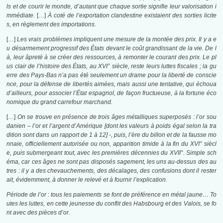
ls et de courir le monde, d’autant que chaque sortie signifie leur valorisation i
mmédiate.
[…]
À coté de l’exportation clandestine existaient des sorties licite
s, en règlement des importations.
[…]
Les vrais problèmes impliquent une mesure de la montée des prix. Il y a e
u désarmement progressif des États devant le coût grandissant de la vie. De l
à, leur âpreté à se créer des ressources, à remonter le courant des prix. Le pl
us clair de l’histoire des États, au XVI° siècle, reste leurs luttes fiscales ; la gu
erre des Pays-Bas n’a pas été seulement un drame pour la liberté de conscie
nce, pour la défense de libertés aimées, mais aussi une tentative, qui échoua
d’ailleurs, pour associer l’État espagnol, de façon fructueuse, à la fortune éco
nomique du grand carrefour marchand.
[…]
On se trouve en présence de trois âges métalliques superposés : l’or sou
danien – l’or et l’argent d’Amérique [dont les valeurs à poids égal selon la tra
dition sont dans un rapport de 1 à 12] -, puis, l’ère du billon et de la fausse mo
nnaie, officiellement autorisée ou non, apparition timide à la fin du XVI° siècl
e, puis submergeant tout, avec les premières décennies du XVII°. Simple sch
éma, car ces âges ne sont pas disposés sagement, les uns au-dessus des au
tres : il y a des chevauchements, des décalages, des confusions dont il rester
ait, évidemment, à donner le relevé et à fournir l’explication.
Période de l’or : tous les paiements se font de préférence en métal jaune… To
utes les luttes, en cette jeunesse du conflit des Habsbourg et des Valois, se fo
nt avec des pièces d’or.