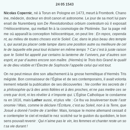
24 05 1543
Nicolas Copernic
, né à Torun en Pologne en 1473, meurt à Frombork. Chano
ine, médecin, docteur en droit canon et astronome. Le jour de sa mort lui parv
enait de Nuremberg son
De Revolutionibus orbium coelestium
où il exposait
l’Héliocentrisme, qui mettait fin à la cosmologie de Ptolémée
.
Sur la page mê
me où apparaît la conception héliocentrique, on peut lire :
En repos, cependa
nt, au milieu de toutes choses est le Soleil. Car, dans le plus beau des temple
s, qui aurait pu placer cette lampe dans une position autre ou meilleure de cel
le de laquelle elle peut tout éclairer en même temps ? Car c’est à juste raison
que le Soleil fut appelé par certains la lanterne de l’univers, par d’autres son
esprit, et par d’autres encore son maître. (Hermès) le Trois fois Grand le qualif
ie de dieu visible et l’Électre de Sophocle l’appelle celui qui voit tout.
On ne peut mieux dire son attachement à la gnose hermétique d’Hermès Tris
mégiste. Bon connaisseur de l’Église et de ses contemporains, il avait volonta
irement retardé la publication de ses découvertes :
Ne confier les secrets de l
a philosophie qu’à des amis fidèles et à des proches, et ne pas mettre ces se
crets par écrit, ni les révéler à n’importe qui.
L’Église Catholique le condamne
ra en 1616, mais
Luther
aussi, et plus vite :
Ce fou va bouleverser toute l’astr
onomie ! Mais, comme le déclare l’Écriture, c’est au Soleil, non à la Terre, que
Josué a donné l’ordre de s’arrêter.
Mais, lorsque le moine allemand cessait d
e contempler le ciel et restait le nez scotché sur le guidon du quotidien, le bon
sens pouvait revenir :
Qui n’aime pas le vin, les femmes et chanter reste un so
t sa vie durant !