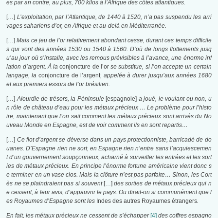
es par an contre, au plus, 700 kilos à l’Afrique des côtes atlantiques.
[…]
L’exploitation, par l’Atlantique, de 1440 à 1520, n’a pas suspendu les arri
vages sahariens d’or, en Afrique et au-delà en Méditerranée.
[…]
Mais ce jeu de l’or relativement abondant cesse, durant ces temps difficile
s qui vont des années 1530 ou 1540 à 1560. D’où de longs flottements jusq
u’au jour où s’installe, avec les remous prévisibles à l’avance, une énorme inf
lation d’argent. À la
conjoncture de l’or
se substitue, si l’on accepte un certain
langage, la
conjoncture de l’argent
, appelée à durer jusqu’aux années 1680
et aux premiers essors de l’or brésilien.
[…]
Alourdie de trésors, la Péninsule
[espagnole]
a joué, le voulant ou non, u
n rôle de château d’eau pour les métaux précieux … Le problème pour l’histo
ire, maintenant que l’on sait comment les métaux précieux sont arrivés du No
uveau Monde en Espagne, est de voir comment ils en sont repartis…
[…]
Ce flot d’argent se déverse dans un pays protectionniste, barricadé de do
uanes. D’Espagne rien ne sort, en Espagne rien n’entre sans l’acquiescemen
t d’un gouvernement soupçonneux, acharné à surveiller les entrées et les sort
ies de métaux précieux. En principe l’énorme fortune américaine vient donc s
e terminer en un vase clos. Mais la clôture n’est pas parfaite… Sinon, les Cort
ès ne se plaindraient pas si souvent
[…]
des sorties de métaux précieux qui n
e cessent, à leur avis, d’appauvrir le pays. Ou dirait-on si communément que l
es Royaumes d’Espagne sont les
Indes des autres Royaumes étrangers
.
En fait, les métaux précieux ne cessent de s’échapper
[4]
des coffres espagno