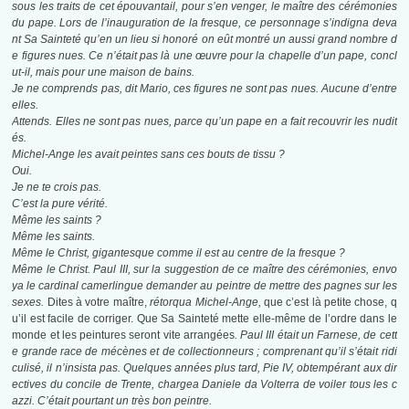
sous les traits de cet épouvantail, pour s’en venger, le maître des cérémonies
du pape. Lors de l’inauguration de la fresque, ce personnage s’indigna deva
nt Sa Sainteté qu’en un lieu si honoré on eût montré un aussi grand nombre d
e figures nues. Ce n’était pas là une œuvre pour la chapelle d’un pape, concl
ut-il, mais pour une maison de bains.
Je ne comprends pas, dit Mario, ces figures ne sont pas nues. Aucune d’entre
elles.
Attends. Elles ne sont pas nues, parce qu’un pape en a fait recouvrir les nudit
és.
Michel-Ange les avait peintes sans ces bouts de tissu ?
Oui.
Je ne te crois pas.
C’est la pure vérité.
Même les saints ?
Même les saints.
Même le Christ, gigantesque comme il est au centre de la fresque ?
Même le Christ. Paul III, sur la suggestion de ce maître des cérémonies, envo
ya le cardinal camerlingue demander au peintre de mettre des pagnes sur les
sexes.
Dites à votre maître,
rétorqua Michel-Ange,
que c’est là petite chose, q
u’il est facile de corriger. Que Sa Sainteté mette elle-même de l’ordre dans le
monde et les peintures seront vite arrangées
. Paul III était un Farnese, de cett
e grande race de mécènes et de collectionneurs ; comprenant qu’il s’était ridi
culisé, il n’insista pas. Quelques années plus tard, Pie IV, obtempérant aux dir
ectives du concile de Trente, chargea Daniele da Volterra de voiler tous les
c
azzi.
C’était pourtant un très bon peintre.