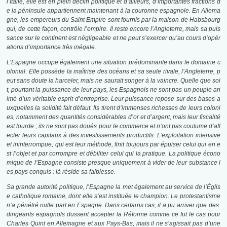
l’Italie, elle est en plein déclin politique et d’ailleurs, d’importantes fractions d
e la péninsule appartiennent maintenant à la couronne espagnole. En Allema
gne, les empereurs du Saint Empire sont fournis par la maison de Habsbourg
qui, de cette façon, contrôle l’empire. Il reste encore l’Angleterre, mais sa puis
sance sur le continent est négligeable et ne peut s’exercer qu’au cours d’opér
ations d’importance très inégale.
L’Espagne occupe également une situation prédominante dans le domaine c
olonial. Elle possède la maîtrise des océans et sa seule rivale, l’Angleterre, p
eut sans doute la harceler, mais ne saurait songer à la vaincre.
Quelle que soi
t, pourtant la puissance de leur pays, les Espagnols ne sont pas un peuple an
imé d’un véritable esprit d’entreprise. Leur puissance repose sur des bases a
uxquelles la solidité fait défaut. Ils tirent d’immenses richesses de leurs coloni
es, notamment des quantités considérables d’or et d’argent, mais leur fiscalité
est lourde ; ils ne sont pas doués pour le commerce et n’ont pas coutume d’aff
ecter leurs capitaux à des investissements productifs. L’exploitation intensive
et ininterrompue, qui est leur méthode, finit toujours par épuiser celui qui en e
st l’objet et par corrompre et débiliter celui qui la pratique. La politique écono
mique de l’Espagne consiste presque uniquement à vider de leur substance l
es pays conquis : là réside sa faiblesse.
Sa grande autorité politique, l’Espagne la met également au service de l’Églis
e catholique romaine, dont elle s’est instituée le champion. Le protestantisme
n’a pénétré nulle part en Espagne. Dans certains cas, il a pu arriver que des
dirigeants espagnols dussent accepter la Réforme comme ce fut le cas pour
Charles Quint en Allemagne et aux Pays-Bas, mais il ne s’agissait pas d’une