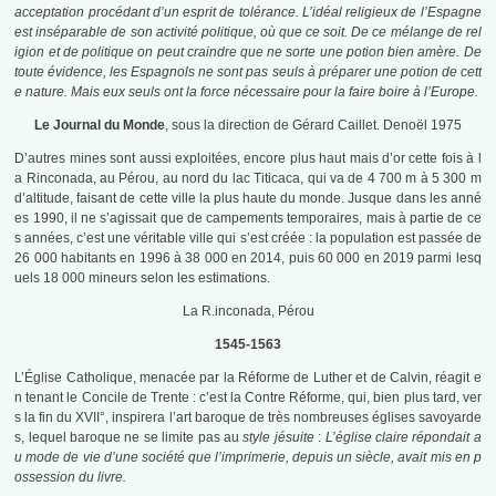
acceptation procédant d’un esprit de tolérance. L’idéal religieux de l’Espagne
est inséparable de son activité politique, où que ce soit. De ce mélange de rel
igion et de politique on peut craindre que ne sorte une potion bien amère. De
toute évidence, les Espagnols ne sont pas seuls à préparer une potion de cett
e nature. Mais eux seuls ont la force nécessaire pour la faire boire à l’Europe.
Le Journal du Monde
, sous la direction de Gérard Caillet. Denoël 1975
D’autres mines sont aussi exploitées, encore plus haut mais d’or cette fois à l
a Rinconada, au Pérou, au nord du lac Titicaca, qui va de 4 700 m à 5 300 m
d’altitude, faisant de cette ville la plus haute du monde. Jusque dans les anné
es 1990, il ne s’agissait que de campements temporaires, mais à partie de ce
s années, c’est une véritable ville qui s’est créée : la population est passée de
26 000 habitants en 1996 à 38 000 en 2014, puis 60 000 en 2019 parmi lesq
uels 18 000 mineurs selon les estimations
.
La R.inconada, Pérou
1545-1563
L’Église Catholique, menacée par la Réforme de Luther et de Calvin, réagit e
n tenant le Concile de Trente : c’est la Contre Réforme, qui, bien plus tard, ver
s la fin du XVII°, inspirera l’art baroque de très nombreuses églises savoyarde
s, lequel baroque ne se limite pas au
style jésuite
:
L’église claire répondait a
u mode de vie d’une société que l’imprimerie, depuis un siècle, avait mis en p
ossession du livre.