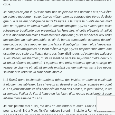
cque.
Je compris ce jour-là qu’il ne suffit pas de peindre des hommes nus pour être
un peintre moderne – cette réserve n’ôtant rien au courage des frères de Bolo
gne ni à la valeur politique de leurs fresques. Il faut que la nudité de ces mod
èles ne rappelle en rien la manière des nus antiques ; qu’ils n’aient plus cette
robustesse équilibrée que présentent les Hercules, ni cette élégante simplicit
é que montrent non moins fatalement les Apollons ; qu’ils renoncent aux attitu
des posées, au maintien noble, à l’air de bonne compagnie, au geste de tenir
une coupe ou de s’appuyer sur une lance. Il faut qu’ils n’aient plus l’apparenc
e de statues auxquelles on vient d’ôter la toge ; qu’ils respirent une autre atm
osphère que celle qui flottait dans ces lieux
distingués
qu’étaient les palestre
s, les stades, les thermes ; qu’ils cessent de paraître se justifier d’être beaux p
ar un air sérieux et pondéré. Le peintre doit enfin admettre que le prestige ph
ysique, le charme et l’attrait sexuels existent par eux-mêmes, sans être néces
sairement le reflet de la supériorité morale.
[…]
Resté dans la chapelle après le départ des invités, un homme continuait
à étudier mes tableaux. Les cheveux en désordre, la barbe rebiquée en point
e. Les yeux brillants et très enfoncés au fond des orbites, la peau hâlée, le tei
nt sombre, il allait de l’un à l’autre en les fixant d’un regard passionné. Il pouv
ait être mon aîné de dix ans :
Je suis peintre moi aussi,
me dit-il en me tendant la main.
Orazio Gentileschi,
pour te servir. Né à Pise, fils d’un orfèvre florentin. Installé à Rome depuis plu