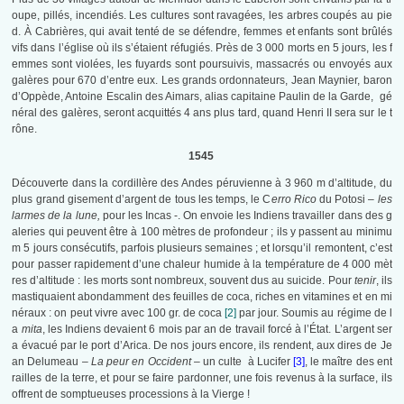
oupe, pillés, incendiés. Les cultures sont ravagées, les arbres coupés au pie
d. À Cabrières, qui avait tenté de se défendre, femmes et enfants sont brûlés
vifs dans l’église où ils s’étaient réfugiés. Près de 3 000 morts en 5 jours, les f
emmes sont violées, les fuyards sont poursuivis, massacrés ou envoyés aux
galères pour 670 d’entre eux. Les grands ordonnateurs, Jean Maynier, baron
d’Oppède, Antoine Escalin des Aimars, alias capitaine Paulin de la Garde, gé
néral des galères, seront acquittés 4 ans plus tard, quand Henri II sera sur le t
rône.
1545
Découverte dans la cordillère des Andes péruvienne à 3 960 m d’altitude, du
plus grand gisement d’argent de tous les temps, le C
erro Rico
du Potosi –
les
larmes de la lune,
pour les Incas -. On envoie les Indiens travailler dans des g
aleries qui peuvent être à 100 mètres de profondeur ; ils y passent au minimu
m 5 jours consécutifs, parfois plusieurs semaines ; et lorsqu’il remontent, c’est
pour passer rapidement d’une chaleur humide à la température de 4 000 mèt
res d’altitude : les morts sont nombreux, souvent dus au suicide. Pour
tenir
, ils
mastiquaient abondamment des feuilles de coca, riches en vitamines et en mi
néraux : on peut vivre avec 100 gr. de coca
[2]
par jour. Soumis au régime de l
a
mita
, les Indiens devaient 6 mois par an de travail forcé à l’État. L’argent ser
a évacué par le port d’Arica. De nos jours encore, ils rendent, aux dires de Je
an Delumeau –
La peur en Occident
– un culte à Lucifer
[3]
, le maître des ent
railles de la terre, et pour se faire pardonner, une fois revenus à la surface, ils
offrent de somptueuses processions à la Vierge !