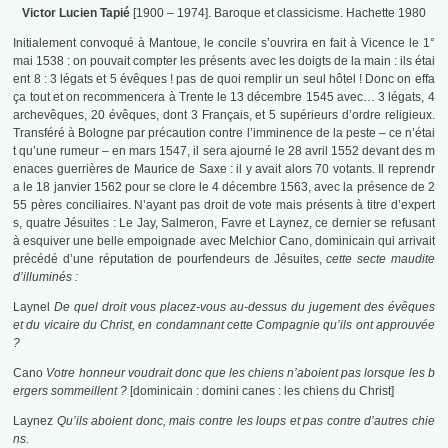
Victor Lucien Tapié
[1900 – 1974]. Baroque et classicisme. Hachette 1980
Initialement convoqué à Mantoue, le concile s’ouvrira en fait à Vicence le 1°
mai 1538 : on pouvait compter les présents avec les doigts de la main : ils étai
ent 8 : 3 légats et 5 évêques ! pas de quoi remplir un seul hôtel ! Donc on effa
ça tout et on recommencera à Trente le 13 décembre 1545 avec… 3 légats, 4
archevêques, 20 évêques, dont 3 Français, et 5 supérieurs d’ordre religieux.
Transféré à Bologne par précaution contre l’imminence de la peste – ce n’étai
t qu’une rumeur – en mars 1547, il sera ajourné le 28 avril 1552 devant des m
enaces guerrières de Maurice de Saxe : il y avait alors 70 votants. Il reprendr
a le 18 janvier 1562 pour se clore le 4 décembre 1563, avec la présence de 2
55 pères conciliaires. N’ayant pas droit de vote mais présents à titre d’expert
s, quatre Jésuites : Le Jay, Salmeron, Favre et Laynez, ce dernier se refusant
à esquiver une belle empoignade avec Melchior Cano, dominicain qui arrivait
précédé d’une réputation de pourfendeurs de Jésuites,
cette secte maudite
d’illuminés :
Laynel
De quel droit vous placez-vous au-dessus du jugement des évêques
et du vicaire du Christ, en condamnant cette Compagnie qu’ils ont approuvée
?
Cano
Votre honneur voudrait donc que les chiens n’aboient pas lorsque les b
ergers sommeillent ?
[dominicain : domini canes : les chiens du Christ]
Laynez
Qu’ils aboient donc, mais contre les loups et pas contre d’autres chie
ns.