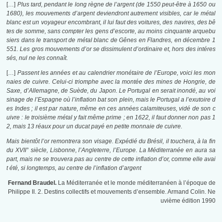
[…]
Plus tard, pendant le long règne de l’argent (de 1550 peut-être à 1650 ou
1680), les mouvements d’argent deviendront autrement visibles, car le métal
blanc est un voyageur encombrant, il lui faut des voitures, des navires, des bê
tes de somme, sans compter les gens d’escorte, au moins cinquante arquebu
siers dans le transport de métal blanc de Gênes en Flandres, en décembre 1
551. Les gros mouvements d’or se dissimulent d’ordinaire et, hors des intéres
sés, nul ne les connaît.
[…]
Passent les années et au calendrier monétaire de l’Europe, voici les mon
naies de cuivre. Celui-ci triomphe avec la montée des mines de Hongrie, de
Saxe, d’Allemagne, de Suède, du Japon. Le Portugal en serait inondé, au voi
sinage de l’Espagne où l’inflation bat son plein, mais le Portugal a l’exutoire d
es Indes ; il est par nature, même en ces années calamiteuses, vidé de son c
uivre : le troisième métal y fait même prime ; en 1622, il faut donner non pas 1
2, mais 13 réaux pour un ducat payé en petite monnaie de cuivre.
Mais bientôt l’or remontrera son visage. Expédié du Brésil, il touchera, à la fin
du XVII° siècle, Lisbonne, l’Angleterre, l’Europe. La Méditerranée en aura sa
part, mais ne se trouvera pas au centre de cette inflation d’or, comme elle avai
t été, si longtemps, au centre de l’inflation d’argent
Fernand Braudel.
La Méditerranée et le monde méditerranéen à l’époque de
Philippe II. 2. Destins collectifs et mouvements d’ensemble. Armand Colin. Ne
uvième édition 1990