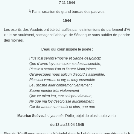
7 11 1544
À Paris, création du grand bureau des pauvres.
1544
Les esprits des Vaudois ont été échauffés par les intentions du parlement d’Ai
x : ils se soulèvent, saccagent l’abbaye de Sénanque sans oublier de pendre
des moines.
L’eau qui court inspire le poète :
Plus tost seront Rhosne et Saone desjoinctz
Que d’avec toy mon cœur se dessassemble,
Plus tost seront l’un et l’autre Mont joinctz
Qu’avecques nous aulcun discord s’assemble,
Plus tost verrons et toy, et moy ensemble
Le Rhosne aller contremont lentement,
Saone monter très violemment
Que ce mien feu, tant soit peu diminue,
Ny que ma foy descroisse aulcunement,
Car fer amour sans eulx et plus, que nue.
Maurice Scève.
le Lyonnais
. Délie, objet de plus haute vertu.
du 13 au 23 04 1545
Plus de 30 villages autour de Mérindol dans le Lubéron sont envahis par la tr