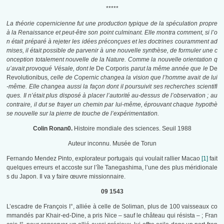
*****
La théorie copernicienne fut une production typique de la spéculation propre
à la Renaissance et peut-être son point culminant. Elle montra comment, si l’o
n était préparé à rejeter les idées préconçues et les doctrines couramment ad
mises, il était possible de parvenir à une nouvelle synthèse, de formuler une c
onception totalement nouvelle de la Nature. Comme la nouvelle orientation q
u’avait provoqué Vésale, dont le
De Corporis
parut la même année que le
De
Revolutionibus
, celle de Copernic changea la vision que l’homme avait de lui
-même. Elle changea aussi la façon dont il poursuivit ses recherches scientifi
ques. Il n’était plus disposé à placer l’autorité au-dessus de l’observation ; au
contraire, il dut se frayer un chemin par lui-même, éprouvant chaque hypothè
se nouvelle sur la pierre de touche de l’expérimentation.
Colin Ronan0.
Histoire mondiale des sciences. Seuil 1988
Auteur inconnu. Musée de Torun
Fernando Mendez Pinto, explorateur portugais qui voulait rallier Macao
[1]
fait
quelques erreurs et accoste sur l’île Tanegashima, l’une des plus méridionale
s du Japon. Il va y faire œuvre missionnaire.
09 1543
L’escadre de François I°, alliée à celle de Soliman, plus de 100 vaisseaux co
mmandés par Khair-ed-Dine, a pris Nice – sauf le château qui résista – ; Fran