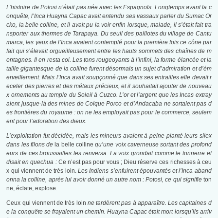
L’histoire de Potosi n’était pas née avec les Espagnols. Longtemps avant la c
onquête, l’Inca Huayna Capac avait entendu ses vassaux parler du Sumac Or
cko, la belle colline, et il avait pu la voir enfin lorsque, malade, il s’était fait tra
nsporter aux thermes de Tarapaya. Du seuil des paillotes du village de Cantu
marca, les yeux de l’Inca avaient contemplé pour la première fois ce cône par
fait qui s’élevait orgueilleusement entre les hauts sommets des chaînes de m
ontagnes. Il en resta coi. Les tons rougeoyants à l’infini, la forme élancée et la
taille gigantesque de la colline furent désormais un sujet d’admiration et d’ém
erveillement. Mais l’Inca avait soupçonné que dans ses entrailles elle devait r
eceler des pierres et des métaux précieux, et il souhaitait ajouter de nouveau
x ornements au temple du Soleil à Cuzco. L’or et l’argent que les Incas extray
aient jusque-là des mines de Colque Porco et d’Andacaba ne sortaient pas d
es frontières du royaume : on ne les employait pas pour le commerce, seulem
ent pour l’adoration des dieux.
L’exploitation fut décidée, mais les mineurs avaient à peine planté leurs silex
dans les filons de
la belle colline
qu’une voix caverneuse sortant des profond
eurs de ces broussailles les renversa. La voix grondait comme le tonnerre et
disait en quechua :
Ce n’est pas pour vous ; Dieu réserve ces richesses à ceu
x qui viennent de très loin.
Les Indiens s’enfuirent épouvantés et l’Inca aband
onna la colline, après lui avoir donné un autre nom : Potosi, ce qui signifie
ton
ne, éclate, explose
.
Ceux qui viennent de très loin
ne tardèrent pas à apparaître. Les capitaines d
e la conquête se frayaient un chemin. Huayna Capac était mort lorsqu’ils arriv