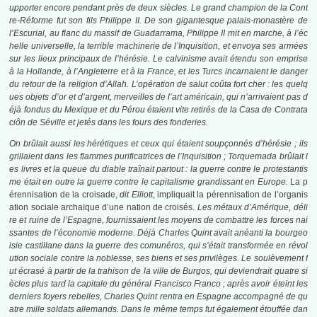
upporter encore pendant près de deux siècles. Le grand champion de la Cont
re-Réforme fut son fils Philippe II. De son gigantesque palais-monastère de
l’Escurial, au flanc du massif de Guadarrama, Philippe II mit en marche, à l’éc
helle universelle, la terrible machinerie de l’Inquisition, et envoya ses armées
sur les lieux principaux de l’hérésie. Le calvinisme avait étendu son emprise
à la Hollande, à l’Angleterre et à la France, et les Turcs incarnaient le danger
du retour de la religion d’Allah. L’opération de salut coûta fort cher : les quelq
ues objets d’or et d’argent, merveilles de l’art américain, qui n’arrivaient pas d
éjà fondus du Mexique et du Pérou étaient vite retirés de la Casa de Contrata
ciôn de Séville et jetés dans les fours des fonderies.
On brûlait aussi les hérétiques et ceux qui étaient soupçonnés d’hérésie ; ils
grillaient dans les flammes purificatrices de l’Inquisition ; Torquemada brûlait l
es livres et la queue du diable traînait partout : la guerre contre le protestantis
me était en outre la guerre contre le capitalisme grandissant en Europe.
La p
érennisation de la croisade,
dit Elliott
, impliquait la pérennisation de l’organis
ation sociale archaïque d’une nation de croisés.
Les métaux d’Amérique, déli
re et ruine de l’Espagne, fournissaient les moyens de combattre les forces nai
ssantes de l’économie moderne. Déjà Charles Quint avait anéanti la bourgeo
isie castillane dans la guerre des comunéros, qui s’était transformée en révol
ution sociale contre la noblesse, ses biens et ses privilèges. Le soulèvement f
ut écrasé à partir de la trahison de la ville de Burgos, qui deviendrait quatre si
ècles plus tard la capitale du général Francisco Franco ; après avoir éteint les
derniers foyers rebelles, Charles Quint rentra en Espagne accompagné de qu
atre mille soldats allemands. Dans le même temps fut également étouffée dan