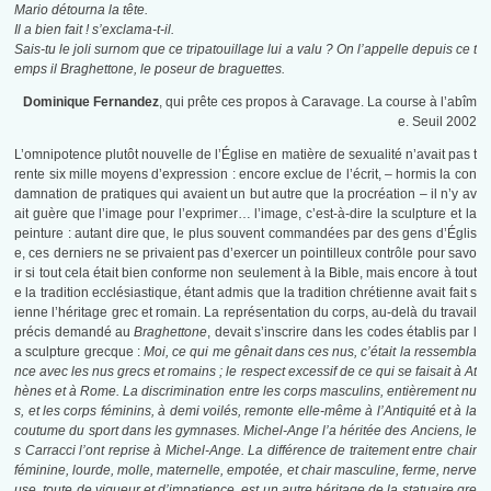
Mario détourna la tête.
Il a bien fait ! s’exclama-t-il.
Sais-tu le joli surnom que ce tripatouillage lui a valu ? On l’appelle depuis ce t
emps
il Braghettone,
le poseur de braguettes.
Dominique Fernandez
, qui prête ces propos à Caravage.
La course à l’abîm
e. Seuil 2002
L’omnipotence plutôt nouvelle de l’Église en matière de sexualité n’avait pas t
rente six mille moyens d’expression : encore exclue de l’écrit, – hormis la con
damnation de pratiques qui avaient un but autre que la procréation – il n’y av
ait guère que l’image pour l’exprimer… l’image, c’est-à-dire la sculpture et la
peinture : autant dire que, le plus souvent commandées par des gens d’Églis
e, ces derniers ne se privaient pas d’exercer un pointilleux contrôle pour savo
ir si tout cela était bien conforme non seulement à la Bible, mais encore à tout
e la tradition ecclésiastique, étant admis que la tradition chrétienne avait fait s
ienne l’héritage grec et romain. La représentation du corps, au-delà du travail
précis demandé au
Braghettone
, devait s’inscrire dans les codes établis par l
a sculpture grecque :
Moi, ce qui me gênait dans ces nus, c’était la ressembla
nce avec les nus grecs et romains ; le respect excessif de ce qui se faisait à At
hènes et à Rome. La discrimination entre les corps masculins, entièrement nu
s, et les corps féminins, à demi voilés, remonte elle-même à l’Antiquité et à la
coutume du sport dans les gymnases. Michel-Ange l’a héritée des Anciens, le
s Carracci l’ont reprise à Michel-Ange. La différence de traitement entre chair
féminine, lourde, molle, maternelle, empotée, et chair masculine, ferme, nerve
use, toute de vigueur et d’impatience, est un autre héritage de la statuaire gre