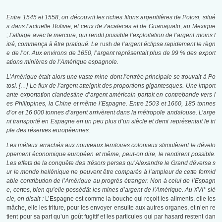
Entre 1545 et 1558, on découvrit les riches filons argentifères de Potosi, situé
s dans l’actuelle Bolivie, et ceux de Zacatecas et de Guanajuato, au Mexique
; l’alliage avec le mercure, qui rendit possible l’exploitation de l’argent moins t
itré, commença à être pratiqué. Le
rush
de l’argent éclipsa rapidement le règn
e de l’or. Aux environs de 1650, l’argent représentait plus de 99 % des export
ations minières de l’Amérique espagnole.
L’Amérique était alors une vaste mine dont l’entrée principale se trouvait à Po
tosi. […] Le flux de l’argent atteignit des proportions gigantesques. Une import
ante exportation clandestine d’argent américain partait en contrebande vers l
es Philippines, la Chine et même l’Espagne. Entre 1503 et 1660, 185 tonnes
d’or et 16 000 tonnes d’argent arrivèrent dans la métropole andalouse. L’arge
nt transporté en Espagne en un peu plus d’un siècle et demi représentait le tri
ple des réserves européennes.
Les métaux arrachés aux nouveaux territoires coloniaux stimulèrent le dévelo
ppement économique européen et même, peut-on dire, le rendirent possible.
Les effets de la conquête des trésors perses qu’Alexandre le Grand déversa s
ur le monde hellénique ne peuvent être comparés à l’ampleur de cette formid
able contribution de l’Amérique au progrès étranger. Non à celui de l’Espagn
e, certes, bien qu’elle possédât les mines d’argent de l’Amérique. Au XVI° siè
cle, on disait :
L’Espagne est comme la bouche qui reçoit les aliments, elle les
mâche, elle les triture, pour les envoyer ensuite aux autres organes, et n’en re
tient pour sa part qu’un goût fugitif et les particules qui par hasard restent dan