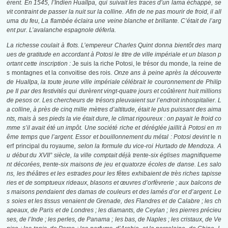
èrent. En 1545, l’Indien Huallpa, qui suivait les traces d’un lama échappé, se
vit contraint de passer la nuit sur la colline. Afin de ne pas mourir de froid, il all
uma du feu, La flambée éclaira une veine blanche et brillante. C’était de l’arg
ent pur. L’avalanche espagnole déferla.
La richesse coulait à flots. L’empereur Charles Quint donna bientôt des marq
ues de gratitude en accordant à Potosi le titre de ville impériale et un blason p
ortant cette inscription :
Je suis la riche Potosi, le trésor du monde, la reine de
s montagnes et la convoitise des rois.
Onze ans à peine après la découverte
de Huallpa, la toute jeune ville impériale célébrait le couronnement de Philip
pe II par des festivités qui durèrent vingt-quatre jours et coûtèrent huit millions
de pesos or. Les chercheurs de trésors pleuvaient sur l’endroit inhospitalier. L
a colline, à près de cinq mille mètres d’altitude, était le plus puissant des aima
nts, mais à ses pieds la vie était dure, le climat rigoureux : on payait le froid co
mme s’il avait été un impôt. Une société riche et déréglée jaillit à Potosi en m
ême temps que l’argent. Essor et bouillonnement du métal : Potosi devint
le n
erf principal du royaume
, selon la formule du vice-roi Hurtado de Mendoza. A
u début du XVII° siècle, la ville comptait déjà trente-six églises magnifiqueme
nt décorées, trente-six maisons de jeu et quatorze écoles de danse. Les salo
ns, les théâtres et les estrades pour les fêtes exhibaient de très riches tapisse
ries et de somptueux rideaux, blasons et œuvres d’orfèvrerie ; aux balcons de
s maisons pendaient des damas de couleurs et des lamés d’or et d’argent. Le
s soies et les tissus venaient de Grenade, des Flandres et de Calabre ; les ch
apeaux, de Paris et de Londres ; les diamants, de Ceylan ; les pierres précieu
ses, de l’Inde ; les perles, de Panama ; les bas, de Naples ; les cristaux, de Ve