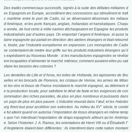
Des traités commerciaux successifs, signés à la suite des défaites militaires d
es Espagnols en Europe, accordèrent des concessions qui stimulèrent le trafi
c maritime entre le port de Cadix, où se déversaient désormais les métaux
d’Amérique, et les ports français, anglais, hollandais et hanséatiques. Chaqu
e année, de huit cents à mille navires déchargeaient en Espagne les produits
industrialisés par d’autres pays. On emportait l’argent d’Amérique, et aussi la
laine espagnole qui partait en direction des ateliers étrangers et était retourné
e, tissée, par l’industrie européenne en expansion. Les monopoles de Cadix
se contentaient de mettre leur griffe sur les produits industriels étrangers qu’il
s expédiaient au Nouveau Monde : si les manufactures espagnoles se révélai
ent incapables d’alimenter le marché intérieur, comment auraient-elles pu sati
sfaire les besoins des colonies ?
Les dentelles de Lille et d’Arras, les toiles de Hollande, les tapisseries de Bru
xelles et les brocarts de Florence, les cristaux de Venise, les armes de Milan
et les vins et tissus de France inondaient le marché espagnol, au détriment d
e la production locale, pour satisfaire le désir de faste et les exigences de con
sommation des riches parasites, de plus en plus nombreux et puissants dans
un pays de plus en plus pauvre. L’industrie mourait dans l’œuf, et les Habsbo
urg firent tout pour accélérer son extinction. Au milieu du XV° siècle, le combl
e fut atteint quand on autorisa l’importation de tissus étrangers en même temp
s que l’on interdisait l’exportation de draps espagnols ailleurs qu’en Amériqu
e. Selon l’historien J. A. Ramos, les orientations de Henri VIII ou d’Élisabeth I°
d’Angleterre étaient bien différentes : ils interdirent dans cette nation montant