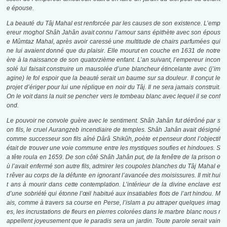
e épouse.
La beauté du Tâj Mahal est renforcée par les causes de son existence. L’emp
ereur moghol Shâh Jahân avait connu l’amour sans épithète avec son épous
e Mûmtaz Mahal, après avoir caressé une multitude de chairs parfumées qui
ne lui avaient donné que du plaisir. Elle mourut en couche en 1631 de notre
ère à la naissance de son quatorzième enfant. L’an suivant, l’empereur incon
solé lui faisait construire un mausolée d’une blancheur étincelante avec (j’im
agine) le fol espoir que la beauté serait un baume sur sa douleur. Il conçut le
projet d’ériger pour lui une réplique en noir du Tâj. Il ne sera jamais construit.
On le voit dans la nuit se pencher vers le tombeau blanc avec lequel il se conf
ond.
Le pouvoir ne convole guère avec le sentiment. Shâh Jahân fut détrôné par s
on fils, le cruel Aurangzeb incendiaire de temples. Shâh Jahân avait désigné
comme successeur son fils aîné Dârâ Shikûh, poète et penseur dont l’objectif
était de trouver une voie commune entre les mystiques soufies et hindoues. S
a tête roula en 1659. De son côté Shâh Jahân put, de la fenêtre de la prison o
ù l’avait enfermé son autre fils, admirer les coupoles blanches du Tâj Mahal e
t rêver au corps de la défunte en ignorant l’avancée des moisissures. Il mit hui
t ans à mourir dans cette contemplation. L’intérieur de la divine enclave est
d’une sobriété qui étonne l’œil habitué aux insatiables flots de l’art hindou. M
ais, comme à travers sa course en Perse, l’islam a pu attraper quelques imag
es, les incrustations de fleurs en pierres colorées dans le marbre blanc nous r
appellent joyeusement que le paradis sera un jardin. Toute parole serait vain