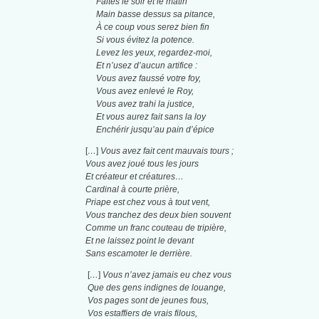
Faites le soir et le matin
Main basse dessus sa pitance,
À ce coup vous serez bien fin
Si vous évitez la potence.
Levez les yeux, regardez-moi,
Et n’usez d’aucun artifice :
Vous avez faussé votre foy,
Vous avez enlevé le Roy,
Vous avez trahi la justice,
Et vous aurez fait sans la loy
Enchérir jusqu’au pain d’épice
[
…
]
Vous avez fait cent mauvais tours ;
Vous avez joué tous les jours
Et créateur et créatures…
Cardinal à courte prière,
Priape est chez vous à tout vent,
Vous tranchez des deux bien souvent
Comme un franc couteau de tripière,
Et ne laissez point le devant
Sans escamoter le derrière.
[
…
]
Vous n’avez jamais eu chez vous
Que des gens indignes de louange,
Vos pages sont de jeunes fous,
Vos estaffiers de vrais filous,