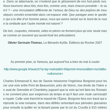
e. Dans ce tabernacle, on n’entend que le glissement de nos huit pieds nus.
Nous tournons deux fois, trois fois, comme unis, mais chacun possède – le sa
it-il ? – une incrustation différente de l’amour, de Dieu ou des piqûres de mou
stiques conviés ensemble dans cet espace vide. Que partager avec le gardie
n qui a la tête d’un homme pieux, nous qui avons laissé sur le bord de la rout
e la certitude que l’autre monde est naturel ?
De loin, coupoles, minarets, vides et pleins ne forment plus qu’une seule mas
se comme un souvenir qui aurait lissé les articulations.
Olivier Germain-Thomas.
Le Bénarès-Kyôto. Éditions du Rocher 2007
Au premier plan, la Yamuna, qui aujourd’hui a bien du mal à couler
http://www.google.fr/search?q=taj+mahal&hl=fr&prmd=imvnso&tbm
=isch&tbo
=u&source=
Charles Emmanuel II, duc de Savoie missionne l’ingénieur Borgonio pour tra
cer une voie entre Pont de Beauvoisin, près de Voiron, rive droite de l’Isère e
n aval de Grenoble et Chambéry, jugeant que la voie qu’ont faire les Romain
s
ne convient plus aux exigences du temps et qu’il faut une route carrossabl
e royale.
Cette voie franchit le massif de l’Épine. Borgonio fera son tracé qui e
mprunte la voie romaine, dans des défilés remontant aux périodes glaciaires
pour ensuite la quitter en la faisant passe par le col du Crucifix à 915 mètres