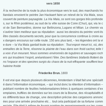
vers 1650
À la recherche de la route la plus économique vers le sud, des marchands ho
llandais envoient le peintre Jan Hackaert faire un relevé de la
Via Mala
, sous
couvert de peinture paysagiste. La
Via Mala
, ce sont ces gorges très profonde
s, sur le Rhin postérieur, au sud de la ville suisse de Coire (Chur), qui, via le c
ol de San Bernardino, donne sur Bellinzona, Lugano et Milan. Le chemin va
s’avérer bien meilleur que sa réputation : aussi les dessins du peintre vont-ils
être classés documents secrets, pour que la concurrence continue à croire au
x dangers encourus sur cette route. 150 ans plus tard, – les légendes ont la vi
e dure – la Via Mala gardait toute sa réputation :
Tout espoir meurt ici, où, des
entrailles de la Terre, résonne la plainte de l’eau dans son froid cachot, telle l
a voix d’un mourant. Nous sommes environnés de lugubres et sauvages roch
ers qui troublent l’esprit, anéantissent l’être. Des fantômes blafards flottent da
ns l’espace et des spectres surgis du chaos de la nuit effrayante soufflent leur
haleine froide
Friederike Brun.
1800
Il est vrai que depuis plusieurs décennies, Amsterdam s’était fait une spécialit
é dans l’information économique, – qui inclut donc la rétention d’information –
publiant nombre de feuilles hebdomadaires tirées à quelques centaines d’ex
emplaires, truffées de données sur les cours de la Bourse, des récapitulatifs d
es différents taux de change, une description précise des cargaisons annonc
ées pour une arrivée prochaine etc… tout cela participait de sa fortune comm
erciale. Elle était à même de fournir nombre de renseignements sur les comp