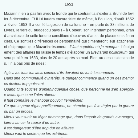
1651
Mazarin n’en a pas fini avec la fronde qui le contraint à s’exiler à Brühl de févr
ier à décembre. Et il lui faudra encore faire de même, à Bouillon, d’août 1652
à février 1653. Il a confié la gestion de sa fortune – on parle de 38 millions de
Livres, le tiers du budget du pays ! – à Colbert, son intendant personnel, gran
d architecte de cette fortune constituée d’œuvres d’art et de placements finan
ciers. Ce sont les différences de personnalité qui cimenteront leur attacheme
nt réciproque, que
Mazarin
résumera :
Il faut suppléer où je manque.
L’éloign
ement des affaires lui laisse le temps d’élaborer un
Breviarum politicorum
qui
sera publié en 1683, plus de 20 ans après sa mort. Bien au-dessus des mode
s, il n’a pas pris de rides :
Agis avec tous tes amis comme s’ils devaient devenir tes ennemis.
Dans une communauté d’intérêts, le danger commence quand un des membr
es devient trop puissant.
Quand tu te soucies d’obtenir quelque chose, que personne ne s’en aperçoiv
e avant que tu ne l’aies obtenu.
Il faut connaître le mal pour pouvoir l’empêcher.
Ce que tu peux régler pacifiquement, ne cherche pas à le régler par la guerre
ou par un procès.
Mieux vaut subir un léger dommage que, dans l’espoir de grands avantages,
faire avancer la cause d’un autre.
Il est dangereux d’être trop dur en affaires.
Mieux vaut le centre que les extrêmes.