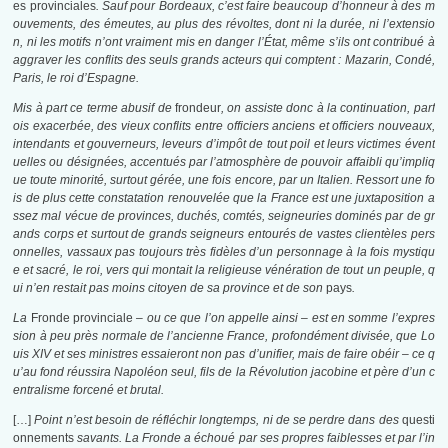
es provinciales
. Sauf pour Bordeaux, c’est faire beaucoup d’honneur à des m
ouvements, des émeutes, au plus des révoltes, dont ni la durée, ni l’extensio
n, ni les motifs n’ont vraiment mis en danger l’État, même s’ils ont contribué à
aggraver les conflits des seuls grands acteurs qui comptent : Mazarin, Condé,
Paris, le roi d’Espagne.
Mis à part ce terme abusif de
frondeur
, on assiste donc à la continuation, parf
ois exacerbée, des vieux conflits entre officiers anciens et officiers nouveaux,
intendants et gouverneurs, leveurs d’impôt de tout poil et leurs victimes évent
uelles ou désignées, accentués par l’atmosphère de pouvoir affaibli qu’impliq
ue toute minorité, surtout gérée, une fois encore, par un Italien. Ressort une fo
is de plus cette constatation renouvelée que la France est une juxtaposition a
ssez mal vécue de provinces, duchés, comtés, seigneuries dominés par de gr
ands corps et surtout de grands seigneurs entourés de vastes clientèles pers
onnelles, vassaux pas toujours très fidèles d’un personnage à la fois mystiqu
e et sacré, le roi, vers qui montait la religieuse vénération de tout un peuple, q
ui n’en restait pas moins citoyen de sa province et de son
pays
.
La
Fronde provinciale
– ou ce que l’on appelle ainsi – est en somme l’expres
sion à peu près normale de l’ancienne France, profondément divisée, que Lo
uis XIV et ses ministres essaieront non pas d’unifier, mais de faire obéir – ce q
u’au fond réussira Napoléon seul, fils de la Révolution jacobine et père d’un c
entralisme forcené et brutal.
[…]
Point n’est besoin de réfléchir longtemps, ni de se perdre dans des
questi
onnements
savants. La Fronde a échoué par ses propres faiblesses et par l’in