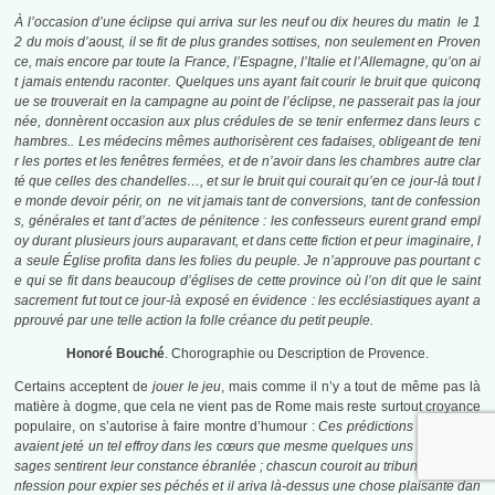
À l’occasion d’une éclipse qui arriva sur les neuf ou dix heures du matin le 1
2 du mois d’aoust, il se fit de plus grandes sottises, non seulement en Proven
ce, mais encore par toute la France, l’Espagne, l’Italie et l’Allemagne, qu’on ai
t jamais entendu raconter. Quelques uns ayant fait courir le bruit que quiconq
ue se trouverait en la campagne au point de l’éclipse, ne passerait pas la jour
née, donnèrent occasion aux plus crédules de se tenir enfermez dans leurs c
hambres.. Les médecins mêmes authorisèrent ces fadaises, obligeant de teni
r les portes et les fenêtres fermées, et de n’avoir dans les chambres autre clar
té que celles des chandelles…, et sur le bruit qui courait qu’en ce jour-là tout l
e monde devoir périr, on ne vit jamais tant de conversions, tant de confession
s, générales et tant d’actes de pénitence : les confesseurs eurent grand empl
oy durant plusieurs jours auparavant, et dans cette fiction et peur imaginaire, l
a seule Église profita dans les folies du peuple. Je n’approuve pas pourtant c
e qui se fit dans beaucoup d’églises de cette province où l’on dit que le saint
sacrement fut tout ce jour-là exposé en évidence : les ecclésiastiques ayant a
pprouvé par une telle action la folle créance du petit peuple.
Honoré Bouché
. Chorographie ou Description de Provence.
Certains acceptent de
jouer le jeu
, mais comme il n’y a tout de même pas là
matière à dogme, que cela ne vient pas de Rome mais reste surtout croyance
populaire, on s’autorise à faire montre d’humour :
Ces prédictions terrifiantes
avaient jeté un tel effroy dans les cœurs que mesme quelques uns d’entre les
sages sentirent leur constance ébranlée ; chascun couroit au tribunal de la co
nfession pour expier ses péchés et il ariva là-dessus une chose plaisante dan