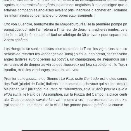
agnies concurrentes étrangères, notamment anglaises à telle enseigne que c
ertaines compagnies anglaises avaient pris l’habitude d’acheter en Hollande
les informations concernant leur propres établissements !
Otto von Guericke, bourgmestre de Magdeburg, réalise la première pompe pn
eumatique, qui vide l’air retenu à l’intérieur de deux hémisphères jointés. Le v
ide étant fait, il démontre qu’il faut un attelage de 30 chevaux pour séparer les
2 hémisphères.
Les Hongrois se sont mobilisés pour combattre le Turc : les vignerons sont co
ntraints de retarder les vendanges de Tokaj ; bien leur en prend, car ces vend
anges tardives auront permis au botrytis, un champignon, de s’épanouir sur l
es raisins et de donner au vin ce goût liquoreux qui fera sa célébrité : le Turc r
epartira, mais les vendanges resteront tardives.
Premier palio
moderne
de Sienne : Le
Palio delle Contrade
est le plus connu
des
Palii
(pluriel de Palio
) italiens : une course de chevaux qui se tient deux f
ois par an, le
2 juillet
pour le
Palio di Provenzano
, et le
16 août
pour le
Palio d
ell’Assunta
, le Palio de l’Assomption, sur la Piazza del Campo, la place centr
ale. Chaque couple cavalier/cheval – monte à cru – représente une des dix-s
ept contrade – quartiers – de la ville. Une grande parade précède la course.