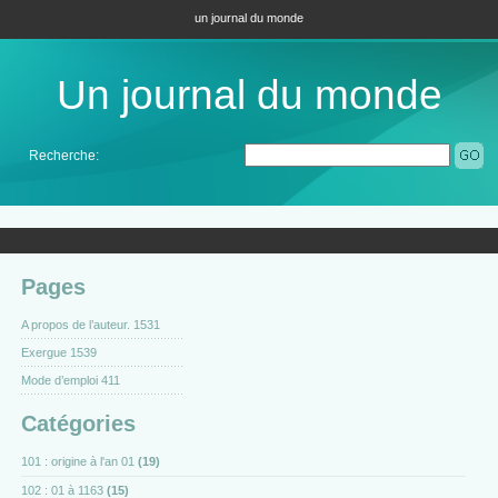
un journal du monde
Un journal du monde
Recherche:
Pages
A propos de l’auteur. 1531
Exergue 1539
Mode d’emploi 411
Catégories
101 : origine à l'an 01
(19)
102 : 01 à 1163
(15)