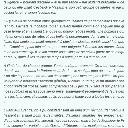
telligence – pourtant discutée – et la puissance – par instants branlante – de
ceux qu’elle visait, c’est-à-dire Mazarin et son petit groupe de fidèles, et par ri
cochet la reine, sinon le jeune roi.
Qu’y avait-il de commun entre quelques douzaines de parlementaires qui ava
ient tous acheté leur charge (ou en avaient hérité) comme on acquiert une gr
osse ferme et en avaient tiré, outre du pouvoir et des profits, une noblesse qui
n’était jamais que
de robe
, et ces brillants personnages dont l’ancienneté nob
iliaire (qui seule comptait) remontait à plusieurs siècles, parfois aussi loin que
les Capétiens, plus loin même pour une poignée ? Comme les autres, Cond
é, en des termes qu’il savait rendre assassins, ne se privait guère de se moqu
er d’eux, quitte à les utiliser de temps à autre, parfois à leur sourire.
À l’intérieur de chaque groupe, l’entente régna rarement. On a eu l’occasion
de relever que, dans le Parlement de Paris – le seul qui joua ou tenta de joue
r un rôle important -, on trouvait des exaltés, des mesurés, des fidèles au pou
voir (dont le nouveau Procureur général, Nicolas Fouquet), et un marais atten
tif dont l’effectif grossit. Sans compter tous ceux (les deux tiers ?) qui, par allia
nces subtiles et actes sous seing privé, soutenaient secrètement de leurs den
iers les financiers et traitants qu’ils vouaient à haute voix à toutes les gémonie
s.
Quant aux Grands, on a pu constater, tout au long d’un récit pourtant réduit à
l’essentiel, à quel point leurs rivalités, d’ailleurs variables, les empêchaient
d’agir efficacement. Par surcroît, l’orgueil souvent exacerbé de Monsieur le Pr
ince comme les variations de Gaston d’Orléans et les manigances secrètes o