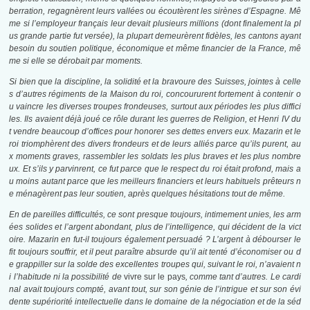
berration, regagnèrent leurs vallées ou écoutèrent les sirènes d’Espagne. Mê
me si l’employeur français leur devait plusieurs millions (dont finalement la pl
us grande partie fut versée), la plupart demeurèrent fidèles, les cantons ayant
besoin du soutien politique, économique et même financier de la France, mê
me si elle se dérobait par moments.
Si bien que la discipline, la solidité et la bravoure des Suisses, jointes à celle
s d’autres régiments de la Maison du roi, concoururent fortement à contenir o
u vaincre les diverses troupes frondeuses, surtout aux périodes les plus diffici
les. Ils avaient déjà joué ce rôle durant les guerres de Religion, et Henri IV du
t vendre beaucoup d’offices pour honorer ses dettes envers eux. Mazarin et le
roi triomphèrent des divers frondeurs et de leurs alliés parce qu’ils purent, au
x moments graves, rassembler les soldats les plus braves et les plus nombre
ux. Et s’ils y parvinrent, ce fut parce que le respect du roi était profond, mais a
u moins autant parce que les meilleurs financiers et leurs habituels prêteurs n
e ménagèrent pas leur soutien, après quelques hésitations tout de même.
En de pareilles difficultés, ce sont presque toujours, intimement unies, les arm
ées solides et l’argent abondant, plus de l’intelligence, qui décident de la vict
oire. Mazarin en fut-il toujours également persuadé ? L’argent à débourser le
fit toujours souffrir, et il peut paraître absurde qu’il ait tenté d’économiser ou d
e grappiller sur la solde des excellentes troupes qui, suivant le roi, n’avaient n
i l’habitude ni la possibilité de
vivre sur le pays
, comme tant d’autres. Le cardi
nal avait toujours compté, avant tout, sur son génie de l’intrigue et sur son évi
dente supériorité intellectuelle dans le domaine de la négociation et de la séd