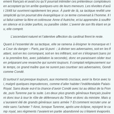
ement français et avait cru qu’il pourrait intimider ces prétentieux comploteurs
en acceptant qu’on arrête quelques-uns de leurs meneurs. Les révoltes d’aoû
t 1648 lui ouvrirent rapidement les yeux. À partir de là, sa tactique revêtit une
simplicité qu’on pourrait dire évangélique si ce terme convenait à l’homme. Il l
ui fallut calmer la fière et coléreuse Anne d’Autriche, et lui apprendre à souffrir
en silence et à céder parfois, ou paraître céder. L’avenir de son fils étant en je
u, elle comprit.
L’ascendant naturel et l’attentive affection du cardinal firent le reste.
Quant à l’essentiel de sa tactique, elle se ramena à éloigner le monarque et l
a Cour du danger
– Paris, par là puni -; à diviser ses adversaires, soit en les fl
attant, soit en les corrompant, soit en les infiltrant, soit en s’éloignant (sans joi
e la première fois, avec jubilation la seconde), donc en paraissant céder tout
en préparant une revanche qui survint toujours. Il comptait religieusement sur
le temps, ce grand maître que ne surent pas courtiser ses adversaires, Gondi
comme Condé.
Et surtout il sut presque toujours, aux moments cruciaux, avoir la force avec lu
i, malgré quelques imprudences, comme d’aller habiter l’indéfendable Palais-
Royal. Sans doute eut-il la chance d’avoir Condé avec lui au début de la Fron
de, puis Turenne par la suite. Les deux plus grands généraux français jouère
nt donc tour à tour le rôle de défenseurs du Trône et donc du ministre. Mais q
u’auraient été de grands généraux sans armée ? Et comment recruter une ar
mée sans l’acheter ? Ainsi, lorsque Turenne, après une éclipse, rejoignit le ca
mp royal, ses régiments l’avaient en partie abandonné ou s’étaient évaporés.