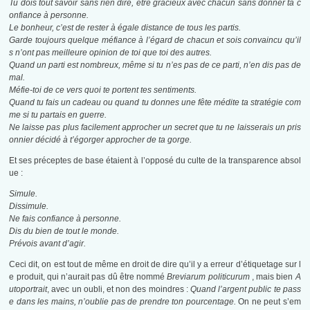
Tu dois tout savoir sans rien dire, être gracieux avec chacun sans donner ta c
onfiance à personne.
Le bonheur, c’est de rester à égale distance de tous les partis.
Garde toujours quelque méfiance à l’égard de chacun et sois convaincu qu’il
s n’ont pas meilleure opinion de toi que toi des autres.
Quand un parti est nombreux, même si tu n’es pas de ce parti, n’en dis pas de
mal.
Méfie-toi de ce vers quoi te portent tes sentiments.
Quand tu fais un cadeau ou quand tu donnes une fête médite ta stratégie com
me si tu partais en guerre.
Ne laisse pas plus facilement approcher un secret que tu ne laisserais un pris
onnier décidé à t’égorger approcher de ta gorge.
Et ses préceptes de base étaient à l’opposé du culte de la transparence absol
ue :
Simule.
Dissimule.
Ne fais confiance à personne.
Dis du bien de tout le monde.
Prévois avant d’agir.
Ceci dit, on est tout de même en droit de dire qu’il y a erreur d’étiquetage sur l
e produit, qui n’aurait pas dû être nommé
Breviarum politicurum
, mais bien
A
utoportrait
, avec un oubli, et non des moindres :
Quand l’argent public te pass
e dans les mains, n’oublie pas de prendre ton pourcentage.
On ne peut s’em