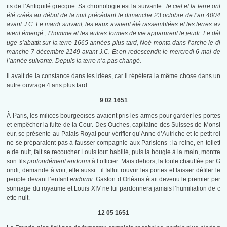
its de l’Antiquité grecque. Sa chronologie est la suivante :
le ciel et la terre ont
été créés au début de la nuit précédant le dimanche 23 octobre de l’an 4004
avant J.C. Le mardi suivant, les eaux avaient été rassemblées et les terres av
aient émergé ; l’homme et les autres formes de vie apparurent le jeudi. Le dél
uge s’abattit sur la terre 1665 années plus tard, Noé monta dans l’arche le di
manche 7 décembre 2149 avant J.C. Et en redescendit le mercredi 6 mai de
l’année suivante. Depuis la terre n’a pas changé.
Il avait de la constance dans les idées, car il répétera la même chose dans un
autre ouvrage 4 ans plus tard.
9 02 1651
À Paris, les milices bourgeoises avaient pris les armes pour garder les portes
et empêcher la fuite de la Cour. Des Ouches, capitaine des Suisses de Monsi
eur, se présente au Palais Royal pour vérifier qu’Anne d’Autriche et le petit roi
ne se préparaient pas à fausser compagnie aux Parisiens : la reine, en toilett
e de nuit, fait se recoucher Louis tout habillé, puis la bougie à la main, montre
son fils
profondément endormi
à l’officier. Mais dehors, la foule chauffée par G
ondi, demande à voir, elle aussi : il fallut rouvrir les portes et laisser défiler le
peuple devant l’enfant
endormi.
Gaston d’Orléans était devenu le premier per
sonnage du royaume et Louis XIV ne lui pardonnera jamais l’humiliation de c
ette nuit.
12 05 1651