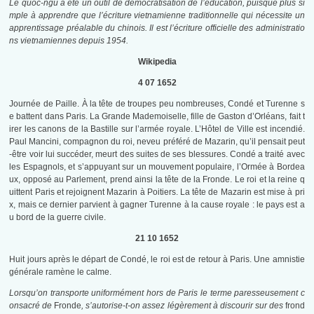
Le quôc-ngū a été un outil de démocratisation de l’éducation, puisque plus si
mple à apprendre que l’écriture vietnamienne traditionnelle qui nécessite un
apprentissage préalable du chinois. Il est l’écriture officielle des administratio
ns vietnamiennes depuis 1954.
Wikipedia
4 07 1652
Journée de Paille. À la tête de troupes peu nombreuses, Condé et Turenne s
e battent dans Paris. La Grande Mademoiselle, fille de Gaston d’Orléans, fait t
irer les canons de la Bastille sur l’armée royale. L’Hôtel de Ville est incendié.
Paul Mancini, compagnon du roi, neveu préféré de Mazarin, qu’il pensait peut
-être voir lui succéder, meurt des suites de ses blessures. Condé a traité avec
les Espagnols, et s’appuyant sur un mouvement populaire, l’Ormée à Bordea
ux, opposé au Parlement, prend ainsi la tête de la Fronde. Le roi et la reine q
uittent Paris et rejoignent Mazarin à Poitiers. La tête de Mazarin est mise à pri
x, mais ce dernier parvient à gagner Turenne à la cause royale : le pays est a
u bord de la guerre civile.
21 10 1652
Huit jours après le départ de Condé, le roi est de retour à Paris. Une amnistie
générale ramène le calme.
Lorsqu’on transporte uniformément hors de Paris le terme paresseusement c
onsacré de
Fronde
, s’autorise-t-on assez légèrement à discourir sur des
frond