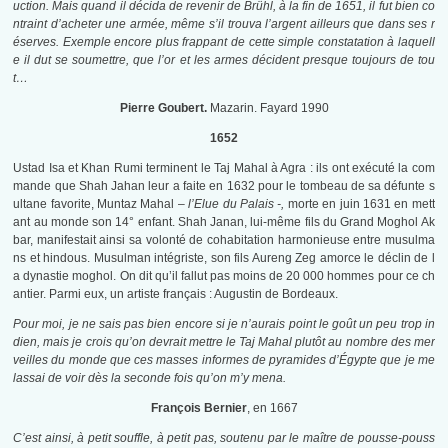
uction. Mais quand il décida de revenir de Brühl, à la fin de 1651, il fut bien co
ntraint d’acheter une armée, même s’il trouva l’argent ailleurs que dans ses r
éserves. Exemple encore plus frappant de cette simple constatation à laquell
e il dut se soumettre, que l’or et les armes décident presque toujours de tou
t…
Pierre Goubert.
Mazarin. Fayard 1990
1652
Ustad Isa et Khan Rumi terminent le Taj Mahal à Agra : ils ont exécuté la com
mande que Shah Jahan leur a faite en 1632 pour le tombeau de sa défunte s
ultane favorite, Muntaz Mahal –
l’Elue du Palais -,
morte en juin 1631 en mett
ant au monde son 14° enfant. Shah Janan, lui-même fils du Grand Moghol Ak
bar, manifestait ainsi sa volonté de cohabitation harmonieuse entre musulma
ns et hindous. Musulman intégriste, son fils Aureng Zeg amorce le déclin de l
a dynastie moghol. On dit qu’il fallut pas moins de 20 000 hommes pour ce ch
antier. Parmi eux, un artiste français : Augustin de Bordeaux.
Pour moi, je ne sais pas bien encore si je n’aurais point le goût un peu trop in
dien, mais je crois qu’on devrait mettre le Taj Mahal plutôt au nombre des mer
veilles du monde que ces masses informes de pyramides d’Égypte que je me
lassai de voir dès la seconde fois qu’on m’y mena.
François Bernier
, en 1667
C’est ainsi, à petit souffle, à petit pas, soutenu par le maître de pousse-pouss