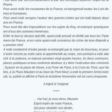
Pour avoir par ses enchantemens et par ses sortileges suborné l’esprit de la
Reyne.
Pour avoir violé les coustumes de la France, et transgressé toutes les Loix div
ines et humaines.
Pour avoir esté recognu l’auteur des guerres civiles qui ont esté depuis deux
ans en France.
Pour avoir fait des impossitions sur les sujets du Roy, et extorqué tyraniquem
ent d’eux des sommes immenses.
Enfin le tout cy dessus spécifié, ayant esté prouvé et vérifié par tous les Parle
mens de France, et en outre ayant esté convaincu du crime de leze-Majesté a
u premier chef.
A esté condamné d’estre pendu et estranglé par la main du bourreau, et pour
n’avoir encore pu estre saisi et apprehendé au corps, son portraict a esté atta
ché à la potence, et exposé pendant vingt-quatre heures, ès lieux communs,
places publiques et tous endroicts destinez à y faire l’exécution des criminels
; Sçavoir en la place de Greve, à la Pone de Paris, à la Croix du Tiroir, aux Ha
lles, à la Place Mauben et au bout du Pont-Neuf, a esté le present Arrest exéc
uté, lu, publié et affiché à Paris le troisième Novembre mil six cens cinquante.
A signé à l’original
*****
…
Ha! ha!, je vous tiens, Mazarin
Esprit malin de notre France,
Qui pour obséder son destin,