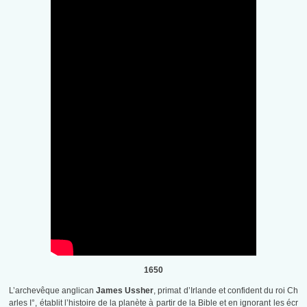
1650
L’archevêque anglican
James Ussher
, primat d’Irlande et confident du roi Ch
arles I°, établit l’histoire de la planète à partir de la Bible et en ignorant les écr