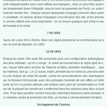
nouveaux arrivants en milieu rural y ont recours pour se procurer les équipem
ents indispensables sans avoir affaire aux banques ; mais on peut être aussi t
out simplement dans l’illégalité, sous le nom de pyramide de Ponzi, un autre f
inancier
border line
: chaque nouvel épargnant s’engage à trouver deux autre
s candidats : le volume global d’épargne s’accroît ainsi très vite, et les premie
rs arrivés raflent une mise importante : on se trouve quelque part entre le jeu
de hasard et la secte.
7 06 1654
Sacre de Louis XIV à Reims. Mais son règne personnel ne commencera qu’a
vec la mort de Mazarin, en 1661.
12 08 1654
Éclipse du soleil. Elle avait été annoncée avec une configuration astrologique
des plus néfastes : qu’on y songe : le soleil se trouvait dans le signe igné du L
ion, lequel était alors proche de Saturne et Mars, planètes maléfiques… que
du malheur, tout ça :
Le 12 aoust, matin, pendant qu’on estoit au presche advi
nt une éclipse de soleil fort petite, contre les pronostications des astrologues
qui la faisaient fort grande, avec des présages funestes de ses effets, en telle
sorte qu’on n’a jamais attendu une éclipse avec plus de consternation et d’eff
ory de la plupart du monde qui s’enfermait dans les maisons avec feux et parf
ums. Pour faire paraître comme nous [les réformés] debvions estre exempts d
e craointes suobs la protection de Dieu, je montai à cheval pendant l’éclipse.
Un huguenot de Castres