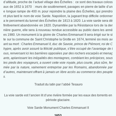
d’altitude, proche de l’actuel village des Échelles : ce sont des travaux coloss
aux de 1652 à 1670 : murs de soutènement, pavages en pierre de taille d’un
e longue rampe de 400 m. pour rejoindre la plaine des Échelles, qui prendro
nt plus tard le nom de voie Sarde. Napoléon, la jugeant trop difficile ordonner
a le percement du tunnel des Échelles de 1813 à 1820. La voie sarde sera dé
finitivement abandonnée en 1820. Dynamitée par la Résistance lors de la der
nière guerre, elle sera à nouveau rendue accessible au public dans les anné
es 1980. Un monument à la gloire de Charles Emmanuel II sera érigé sur le si
te sur la commune de Saint Christophe la Grotte en 1674, terminé six mois av
ant sa mort :
Charles Emmanuel II, duc de Savoie, prince de Piémont, roi de C
hypre, après avoir assuré la félicité publique, s’être occupé de l’avantage de t
ous, renversant ici les barrières opposées par des rochers escarpés et menaç
ants, aplanissant les inégalités des montagnes, comblant les précipices, sous
les pieds des voyageurs, a ouvert cette voie royale, plus courte, plus sûre, fer
mée par la nature, vainement entreprise par les Romains, abandonnée par
d’autres, maintenant offrant à jamais un libre accès au commerce des peuple
s.
Traduit du latin par l’abbé Tesauro
La voie sarde est l’ancien lit d’une rivière formée par les eaux des torrents en
période glaciaire.
Voie Sarde Monument Charles Emmanuel II
1653