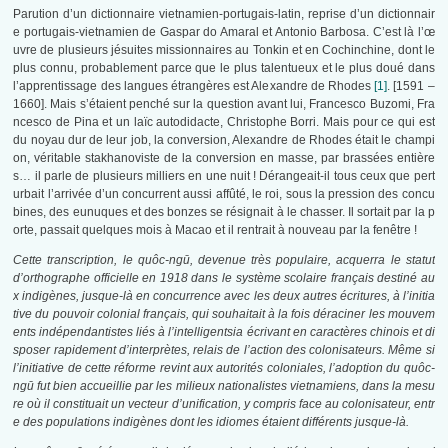
Parution d’un dictionnaire vietnamien-portugais-latin, reprise d’un dictionnair
e portugais-vietnamien de Gaspar do Amaral et Antonio Barbosa. C’est là l’œ
uvre de plusieurs jésuites missionnaires au Tonkin et en Cochinchine, dont le
plus connu, probablement parce que le plus talentueux et le plus doué dans
l’apprentissage des langues étrangères est Alexandre de Rhodes
[1]
. [1591 –
1660]. Mais s’étaient penché sur la question avant lui, Francesco Buzomi, Fra
ncesco de Pina et un laïc autodidacte, Christophe Borri. Mais pour ce qui est
du noyau dur de leur job, la conversion, Alexandre de Rhodes était le champi
on, véritable stakhanoviste de la conversion en masse, par brassées entière
s… il parle de plusieurs milliers en une nuit ! Dérangeait-il tous ceux que pert
urbait l’arrivée d’un concurrent aussi affûté, le roi, sous la pression des concu
bines, des eunuques et des bonzes se résignait à le chasser. Il sortait par la p
orte, passait quelques mois à Macao et il rentrait à nouveau par la fenêtre !
Cette transcription, le quôc-ngū, devenue très populaire, acquerra le statut
d’orthographe officielle en 1918 dans le système scolaire français destiné au
x indigènes, jusque-là en concurrence avec les deux autres écritures, à l’initia
tive du pouvoir colonial français, qui souhaitait à la fois déraciner les mouvem
ents indépendantistes liés à l’intelligentsia écrivant en caractères chinois et di
sposer rapidement d’interprètes, relais de l’action des colonisateurs. Même si
l’initiative de cette réforme revint aux autorités coloniales, l’adoption du quôc-
ngū fut bien accueillie par les milieux nationalistes vietnamiens, dans la mesu
re où il constituait un vecteur d’unification, y compris face au colonisateur, entr
e des populations indigènes dont les idiomes étaient différents jusque-là.