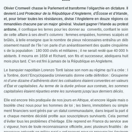
Olivier Cromwell chasse le Parlement et transforme l’oligarchie en dictature. Il
devient
Lord Protecteur de la République d’Angleterre, d’Écosse et d’Irlande
,
et, pour briser toutes les résistances, divise l’Angleterre en douze régions co
mmandées chacune par un major général. Voulant gagner l’Irlande au protest
antisme,
il confisque les terres pour les donner au convertis, confiant le soin
de cette affaire à ses
devil’s columns :
femmes empalées, hommes scalpés et
brûlés, à telle enseigne que le nombre de pieux nécessaires entraîna un déb
oisement massif de l’île ! on parle d’un anéantissement des quatre cinquième
s de la population : 180 000 civils et militaires ; il ne serait resté que 40 000 h
abitants. Il mourra en 1658 et Richard, son fils et successeur, abdiquera huit
mois plus tard. C’en est fini à jamais de la République en Angleterre.
Le banquier napolitain Lorenzo Tonti laisse son nom au régime qu’il a crée : l
a Tontine, dont l’Encyclopaedia Universalis donne cette définition :
Groupeme
nt d’une dizaine d’adhérents dont les cotisations étaient converties en valeurs
d’État et capitalisées. Au terme de la durée prévue aux contrats, les sommes
capitalisées étaient réparties entre les survivants jusqu’aux derniers décès.
Elle est encore très pratiquée de nos jours en Afrique, et encore légale mais o
bsolète chez nous pour les hommes de loi ; les biens, immobiliers ou simple
ment financiers sont gérés par un statut communautaire, dans lequel la part d
e chaque membre décédé profite aux souscripteurs survivants. Cela permet
d’éviter tous les problèmes d’héritage. Elle reprend en France du service ave
c vigueur, hors de toute reconnaissance officielle, avec plusieurs finalités : de