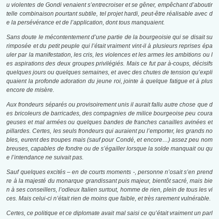
u violentes de Gondi venaient s’entrecroiser et se gêner, empêchant d’aboutir
telle combinaison pourtant subtile, tel projet hardi, peut-être réalisable avec d
e la persévérance et de l’application, dont tous manquaient.
Sans doute le mécontentement d’une partie de la bourgeoisie qui se disait su
rimposée et du petit peuple qui l’était vraiment vint-il à plusieurs reprises épa
uler par la manifestation, les cris, les violences et les armes les ambitions ou l
es aspirations des deux groupes privilégiés. Mais ce fut par à-coups, décisifs
quelques jours ou quelques semaines, et avec des chutes de tension qu’expli
quaient la profonde adoration du jeune roi, jointe à quelque fatigue et à plus
encore de misère.
Aux frondeurs séparés ou provisoirement unis il aurait fallu autre chose que d
es bricoleurs de barricades, des compagnies de milice bourgeoise peu coura
geuses et mal armées ou quelques bandes de franches canailles avinées et
pillardes. Certes, les seuls frondeurs qui auraient pu l’emporter, les grands no
bles, eurent des troupes mais (sauf pour Condé, et encore…) assez peu nom
breuses, capables de fondre ou de s’égailler lorsque la solde manquait ou qu
e l’intendance ne suivait pas.
Sauf quelques excités – en de courts moments -, personne n’osait s’en prend
re à la majesté du monarque grandissant puis majeur, bientôt sacré, mais bie
n à ses conseillers, l’odieux Italien surtout, homme de rien, plein de tous les vi
ces. Mais celui-ci n’était rien de moins que faible, et très rarement vulnérable.
Certes, ce politique et ce diplomate avait mal saisi ce qu’était vraiment un parl