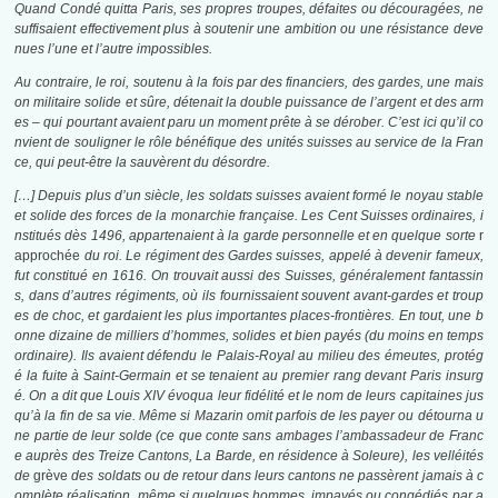
Quand Condé quitta Paris, ses propres troupes, défaites ou découragées, ne
suffisaient effectivement plus à soutenir une ambition ou une résistance deve
nues l’une et l’autre impossibles.
Au contraire, le roi, soutenu à la fois par des financiers, des gardes, une mais
on militaire solide et sûre, détenait la double puissance de l’argent et des arm
es – qui pourtant avaient paru un moment prête à se dérober. C’est ici qu’il co
nvient de souligner le rôle bénéfique des unités suisses au service de la Fran
ce, qui peut-être la sauvèrent du désordre.
[…]
Depuis plus d’un siècle, les soldats suisses avaient formé le noyau stable
et solide des forces de la monarchie française. Les Cent Suisses ordinaires, i
nstitués dès 1496, appartenaient à la garde personnelle et en quelque sorte
r
approchée
du roi. Le régiment des Gardes suisses, appelé à devenir fameux,
fut constitué en 1616. On trouvait aussi des Suisses, généralement fantassin
s, dans d’autres régiments, où ils fournissaient souvent avant-gardes et troup
es de choc, et gardaient les plus importantes places-frontières. En tout, une b
onne dizaine de milliers d’hommes, solides et bien payés (du moins en temps
ordinaire). Ils avaient défendu le Palais-Royal au milieu des émeutes, protég
é la fuite à Saint-Germain et se tenaient au premier rang devant Paris insurg
é. On a dit que Louis XIV évoqua leur fidélité et le nom de leurs capitaines jus
qu’à la fin de sa vie. Même si Mazarin omit parfois de les payer ou détourna u
ne partie de leur solde (ce que conte sans ambages l’ambassadeur de Franc
e auprès des Treize Cantons, La Barde, en résidence à Soleure), les velléités
de
grève
des soldats ou de retour dans leurs cantons ne passèrent jamais à c
omplète réalisation, même si quelques hommes, impayés ou congédiés par a