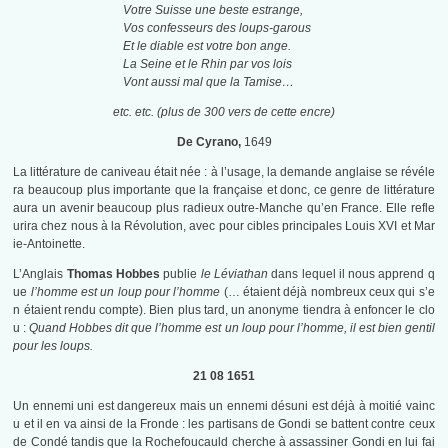
Votre Suisse une beste estrange,
Vos confesseurs des loups-garous
Et le diable est votre bon ange.
La Seine et le Rhin par vos lois
Vont aussi mal que la Tamise…
etc. etc. (plus de 300 vers de cette encre)
De Cyrano,
1649
La littérature de caniveau était née : à l’usage, la demande anglaise se révéle
ra beaucoup plus importante que la française et donc, ce genre de littérature
aura un avenir beaucoup plus radieux outre-Manche qu’en France. Elle refle
urira chez nous à la Révolution, avec pour cibles principales Louis XVI et Mar
ie-Antoinette.
L’Anglais
Thomas Hobbes
publie
le Léviathan
dans lequel il nous apprend q
ue
l’homme est un loup pour l’homme
(… étaient déjà nombreux ceux qui s’e
n étaient rendu compte). Bien plus tard, un anonyme tiendra à enfoncer le clo
u :
Quand Hobbes dit que l’homme est un loup pour l’homme, il est bien gentil
pour les loups.
21 08 1651
Un ennemi uni est dangereux mais un ennemi désuni est déjà à moitié vainc
u et il en va ainsi de la Fronde : les partisans de Gondi se battent contre ceux
de Condé tandis que la Rochefoucauld cherche à assassiner Gondi en lui fai