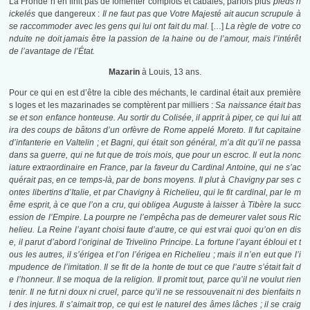
La Fronde n’en finit pas de fomenter complots et cabales, parfois plus
pieds n
ickelés
que dangereux :
Il ne faut pas que Votre Majesté ait aucun scrupule à
se raccommoder avec les gens qui lui ont fait du mal.
[…]
La règle de votre co
nduite ne doit jamais être la passion de la haine ou de l’amour, mais l’intérêt
de l’avantage de l’État.
Mazarin
à Louis, 13 ans.
Pour ce qui en est d’être la cible des méchants, le cardinal était aux première
s loges et les mazarinades se comptèrent par milliers :
Sa naissance était bas
se et son enfance honteuse. Au sortir du Colisée, il apprit à piper, ce qui lui att
ira des coups de bâtons d’un orfèvre de Rome appelé Moreto. Il fut capitaine
d’infanterie en Valtelin ; et Bagni, qui était son général, m’a dit qu’il ne passa
dans sa guerre, qui ne fut que de trois mois, que pour un escroc. Il eut la nonc
iature extraordinaire en France, par la faveur du Cardinal Antoine, qui ne s’ac
quérait pas, en ce temps-là, par de bons moyens. Il plut à Chavigny par ses c
ontes libertins d’Italie, et par Chavigny à Richelieu, qui le fit cardinal, par le m
ême esprit, à ce que l’on a cru, qui obligea Auguste à laisser à Tibère la succ
ession de l’Empire. La pourpre ne l’empêcha pas de demeurer valet sous Ric
helieu. La Reine l’ayant choisi faute d’autre, ce qui est vrai quoi qu’on en dis
e, il parut d’abord l’original de Trivelino Principe. La fortune l’ayant ébloui et t
ous les autres, il s’érigea et l’on l’érigea en Richelieu ; mais il n’en eut que l’i
mpudence de l’imitation. Il se fit de la honte de tout ce que l’autre s’était fait d
e l’honneur. Il se moqua de la religion. Il promit tout, parce qu’il ne voulut rien
tenir. Il ne fut ni doux ni cruel, parce qu’il ne se ressouvenait ni des bienfaits n
i des injures. Il s’aimait trop, ce qui est le naturel des âmes lâches ; il se craig