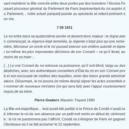
sant maintenir la tête coincée entre deux portes par des huissiers ! Nicolas Fo
uquet procureur général du Parlement de Paris [représentant du roi auprès d
u Parlement… notre actuel parquet] assiste au spectacle et retient poliment s
on rire.
7 09 1651
Le roi entre dans sa quatorzième année et devient donc majeur :
le
règne plei
n
commençait, la régence était terminée, la régente n’était plus qu’une reine-
mère, Monsieur un oncle et le roi pouvait exercer son entière autorité et signe
r lui-même les plus importantes décisions de son Conseil – ce qu’il ferait, au
moins de sa main -.
[…]
Le vrai Conseil du roi retrouva sa puissance, qu’il soit
étroit
,
large
ou
des
dépêches
, avec ses authentiques
conseillers d’État du roi en son Conseil priv
é
et son escouade de maîtres des requêtes, vivier des futurs grands administr
ateurs. Désormais, le roi pourra (et même devra) signer les actes essentiels e
t nommer de nouveaux ministres (ce qui sera fait) avec l’appui courtoisement
requis de sa mère.
Pierre Goubert.
Mazarin. Fayard 1990
La fête est magnifique… tout aurait été parfait si le Prince de Condé n’avait os
é informer le roi de son absence par un petit mot remis en début de cérémoni
e : le roi ne pardonnera pas l’affront. Condé va s’éloigner de Paris en gagnan
t Bordeaux où il se fait acclamer le 22 septembre.