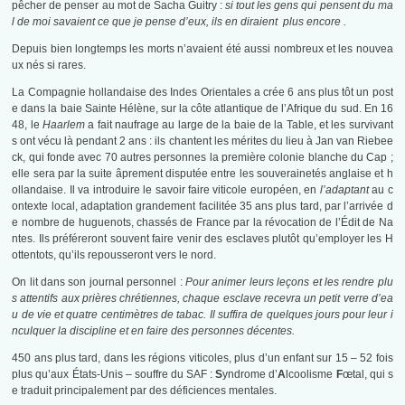
pêcher de penser au mot de Sacha Guitry :
si tout les gens qui pensent du ma
l de moi savaient ce que je pense d’eux, ils en diraient plus encore .
Depuis bien longtemps les morts n’avaient été aussi nombreux et les nouvea
ux nés si rares.
La Compagnie hollandaise des Indes Orientales a crée 6 ans plus tôt un post
e dans la baie Sainte Hélène, sur la côte atlantique de l’Afrique du sud. En 16
48, le
Haarlem
a fait naufrage au large de la baie de la Table, et les survivant
s ont vécu là pendant 2 ans : ils chantent les mérites du lieu à Jan van Riebee
ck, qui fonde avec 70 autres personnes la première colonie blanche du Cap ;
elle sera par la suite âprement disputée entre les souverainetés anglaise et h
ollandaise. Il va introduire le savoir faire viticole européen, en
l’adaptant
au c
ontexte local, adaptation grandement facilitée 35 ans plus tard, par l’arrivée d
e nombre de huguenots, chassés de France par la révocation de l’Édit de Na
ntes. Ils préféreront souvent faire venir des esclaves plutôt qu’employer les H
ottentots, qu’ils repousseront vers le nord.
On lit dans son journal personnel :
Pour animer leurs leçons et les rendre plu
s attentifs aux prières chrétiennes, chaque esclave recevra un petit verre d’ea
u de vie et quatre centimètres de tabac. Il suffira de quelques jours pour leur i
nculquer la discipline et en faire des personnes décentes.
450 ans plus tard, dans les régions viticoles, plus d’un enfant sur 15 – 52 fois
plus qu’aux États-Unis – souffre du SAF :
S
yndrome d’
A
lcoolisme
F
œtal, qui s
e traduit principalement par des déficiences mentales.