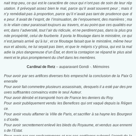
nait trop peu, ce qui est le caractère de ceux qui n’ont pas de soin de leur rép
utation. Il prévoyait assez bien le mal, parce qu’il avait souvent peur ; mais il
n’y remédiait pas à proportion, parce qu’il n’avait pas tant de prudence que d
e peur. Il avait de l’esprit, de l’insinuation, de l’enjouement, des manières ; ma
is le vilain cœur paraissait toujours au travers, et au point que ces qualités eur
ent, dans l’adversité, tout l’air du ridicule, et ne perdirent pas, dans la plus gra
nde prospérité, celui de fourberie. Il porta le filoutage dans le ministère, ce qui
n’est jamais arrivé qu’à lui ; et ce filoutage faisait que le ministère, même heur
eux et absolu, ne lui seyait pas bien, et que le mépris s’y glissa, qui est la mal
adie la plus dangereuse d’un État, et dont la contagion se répand le plus aisé
ment et le plus promptement du chef dans les membres.
Cardinal de Retz
– auparavant Gondi -. Mémoires
Pour avoir par ses artifices diverses fois empesché la conclusion de la Paix G
eneralle
Pour avoir fait commettre plusieurs assassinats, desquels il a esté par des pre
uves suffisantes convaincu estre le seul Auteur.
Pour avoir dérobé et transporté hors de France les deniers du Roy.
Pour avoir publiquement vendu les Benefices qui ont vaqué depuis la Régen
ce.
Pour avoir voulu affamer la Ville de Paris, et sacrifier à sa hayne les Bourgeoi
s d’icelle.
Pour avoir secrettement enlevé les bleds du Royaume, et vendus aux ennemi
s de l’Estat.