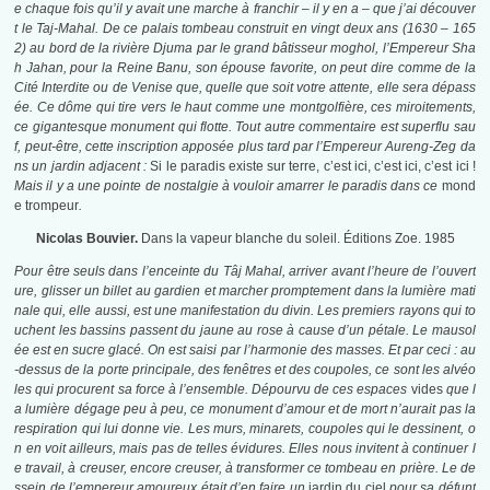
e chaque fois qu’il y avait une marche à franchir – il y en a – que j’ai découver
t le Taj-Mahal. De ce palais tombeau construit en vingt deux ans (1630 – 165
2) au bord de la rivière Djuma par le grand bâtisseur moghol, l’Empereur Sha
h Jahan, pour la Reine Banu, son épouse favorite, on peut dire comme de la
Cité Interdite ou de Venise que, quelle que soit votre attente, elle sera dépass
ée. Ce dôme qui tire vers le haut comme une montgolfière, ces miroitements,
ce gigantesque monument qui flotte. Tout autre commentaire est superflu sau
f, peut-être, cette inscription apposée plus tard par l’Empereur Aureng-Zeg da
ns un jardin adjacent :
Si le paradis existe sur terre, c’est ici, c’est ici, c’est ici !
Mais il y a une pointe de nostalgie à vouloir amarrer le paradis dans ce
mond
e trompeur
.
Nicolas Bouvier.
Dans la vapeur blanche du soleil. Éditions Zoe. 1985
Pour être seuls dans l’enceinte du Tâj Mahal, arriver avant l’heure de l’ouvert
ure, glisser un billet au gardien et marcher promptement dans la lumière mati
nale qui, elle aussi, est une manifestation du divin. Les premiers rayons qui to
uchent les bassins passent du jaune au rose à cause d’un pétale. Le mausol
ée est en sucre glacé. On est saisi par l’harmonie des masses. Et par ceci : au
-dessus de la porte principale, des fenêtres et des coupoles, ce sont les alvéo
les qui procurent sa force à l’ensemble. Dépourvu de ces espaces
vides
que l
a lumière dégage peu à peu, ce monument d’amour et de mort n’aurait pas la
respiration qui lui donne vie. Les murs, minarets, coupoles qui le dessinent, o
n en voit ailleurs, mais pas de telles évidures. Elles nous invitent à continuer l
e travail, à creuser, encore creuser, à transformer ce tombeau en prière. Le de
ssein de l’empereur amoureux était d’en faire un
jardin du ciel
pour sa défunt