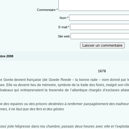
Commentaire
*
Nom
*
E-mail
*
Site web
embre 2008
1678
 de Gorée devient française (de
Goede Reede –
la bonne rade – nom donné par le
es. Elle va devenir lieu de mémoire, symbole de la traite des Noirs, malgré son rô
 bateaux qui entreprenaient la traversée de l’atlantique chargés d’esclaves allai
ue des repaires ou des prisons
destinées à renfermer passagèrement des malheureu
s, il ne faut que des fers et des géoles
ssez jolie Négresse dans ma chambre, passais deux heures avec elle et l’exploita