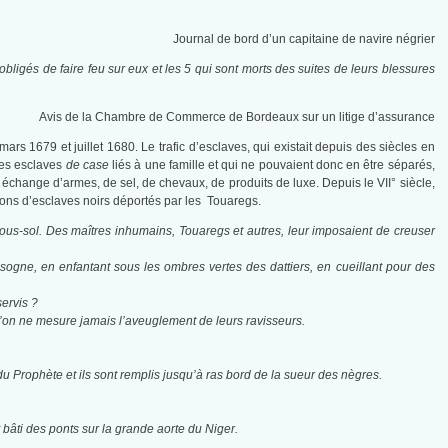
Journal de bord d’un capitaine de navire négrier
obligés de faire feu sur eux et les 5 qui sont morts des suites de leurs blessures
Avis de la Chambre de Commerce de Bordeaux sur un litige d’assurance
rs 1679 et juillet 1680. Le trafic d’esclaves, qui existait depuis des siècles en
 les esclaves
de case
liés à une famille et qui ne pouvaient donc en être séparés,
change d’armes, de sel, de chevaux, de produits de luxe. Depuis le VII° siècle,
lions d’esclaves noirs déportés par les Touaregs.
ous-sol. Des maîtres inhumains, Touaregs et autres, leur imposaient de creuser
esogne, en enfantant sous les ombres vertes des dattiers, en cueillant pour des
servis ?
qu’on ne mesure jamais l’aveuglement de leurs ravisseurs.
du Prophète et ils sont remplis jusqu’à ras bord de la sueur des nègres.
bâti des ponts sur la grande aorte du Niger.