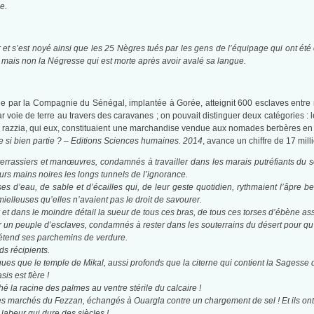
e.
r et s’est noyé ainsi que les 25 Nègres tués par les gens de l’équipage qui ont été 
 mais non la Négresse qui est morte après avoir avalé sa langue.
ée par la Compagnie du Sénégal, implantée à Gorée, atteignit 600 esclaves entre ma
par voie de terre au travers des caravanes ; on pouvait distinguer deux catégories :
e razzia, qui eux, constituaient une marchandise vendue aux nomades berbères en é
le si bien partie ? – Editions Sciences humaines. 2014
, avance un chiffre de 17 mil
errassiers et manœuvres, condamnés à travailler dans les marais putréfiants du s
eurs mains noires les longs tunnels de l’ignorance.
s d’eau, de sable et d’écailles qui, de leur geste quotidien, rythmaient l’âpre b
ielleuses qu’elles n’avaient pas le droit de savourer.
 et dans le moindre détail la sueur de tous ces bras, de tous ces torses d’ébène as
 par un peuple d’esclaves, condamnés à rester dans les souterrains du désert pour 
 étend ses parchemins de verdure.
ds récipients.
sques que le temple de Mikal, aussi profonds que la citerne qui contient la Sagesse 
sis est fière !
ché la racine des palmes au ventre stérile du calcaire !
s marchés du Fezzan, échangés à Ouargla contre un chargement de sel ! Et ils ont 
 labeur qui dure des siècles !