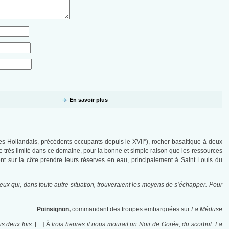
En savoir plus
s Hollandais, précédents occupants depuis le XVII°), rocher basaltique à deux
le très limité dans ce domaine, pour la bonne et simple raison que les ressources
ent sur la côte prendre leurs réserves en eau, principalement à Saint Louis du
x qui, dans toute autre situation, trouveraient les moyens de s’échapper. Pour
Poinsignon,
commandant des troupes embarquées sur
La Méduse
is deux fois.
[…] À
trois heures il nous mourait un Noir de Gorée, du scorbut. La