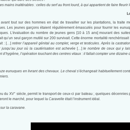
es mains inaltérables : celles du serf au front lourd, à qui appartient de faire fleurir 
Lo
t avant tout sur des hommes en état de travailler sur les plantations, la traite 
s. Les jeunes garçons étaient régulièrement émasculés pour fournir les eunuq
ues. L’évaluation du nombre de jeunes gens [10 à 15 ans] mourant des suites de
 qu’un seul garçon mutilé sur 200 survivait. Cette énorme mortalité renchérissait
it : […]
retirer l’appareil génital au complet, verge et testicules. Après la castrat
r jusqu’au jour où la cautérisation est achevée
[…]
le nombre de ceux qui y lais
t d’hygiène, l’opération touchant des centres vitaux : il fallait compter une dizain
e eunuques en livrant des chevaux. Le cheval s’échangeait habituellement contre
niers.
eu du XV° siècle, permit le transport de ceux-ci par bateau ; quelques décennies 
éeront le
marché
, pour lequel la
Caravelle
était l’instrument idéal.
 sur la caravane.