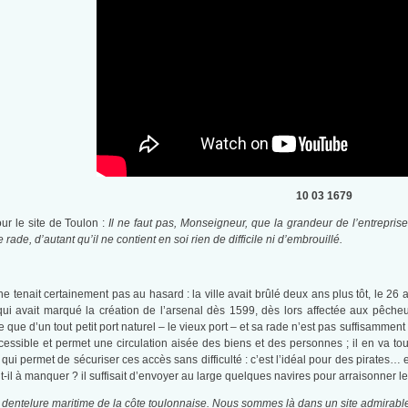
10 03 1679
r le site de Toulon :
Il ne faut pas, Monseigneur, que la grandeur de l’entrepris
 rade, d’autant qu’il ne contient en soi rien de difficile ni d’embrouillé.
tenait certainement pas au hasard : la ville avait brûlé deux ans plus tôt, le 26 
ui avait marqué la création de l’arsenal dès 1599, dès lors affectée aux pêche
que d’un tout petit port naturel – le vieux port – et sa rade n’est pas suffisamment
accessible et permet une circulation aisée des biens et des personnes ; il en va 
 qui permet de sécuriser ces accès sans difficulté : c’est l’idéal pour des pirates…
t-il à manquer ? il suffisait d’envoyer au large quelques navires pour arraisonner le
 la dentelure maritime de la côte toulonnaise. Nous sommes là dans un site admirab