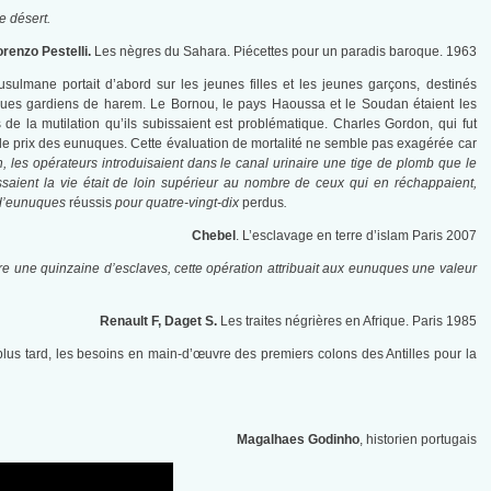
le désert.
renzo Pestelli.
Les nègres du Sahara. Piécettes pour un paradis baroque. 1963
musulmane portait d’abord sur les jeunes filles et les jeunes garçons, destinés
ues gardiens de harem. Le Bornou, le pays Haoussa et le Soudan étaient les
 la mutilation qu’ils subissaient est problématique. Charles Gordon, qui fut
 le prix des eunuques. Cette évaluation de mortalité ne semble pas exagérée car
ion, les opérateurs introduisaient dans le canal urinaire une tige de plomb que le
saient la vie était de loin supérieur au nombre de ceux qui en réchappaient,
e d’eunuques
réussis
pour quatre-vingt-dix
perdus
.
Chebel
. L’esclavage en terre d’islam Paris 2007
 une quinzaine d’esclaves, cette opération attribuait aux eunuques une valeur
Renault F, Daget S.
Les traites négrières en Afrique. Paris 1985
plus tard, les besoins en main-d’œuvre des premiers colons des Antilles pour la
Magalhaes Godinho
, historien portugais