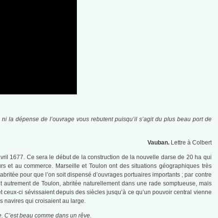
e ni la dépense de l’ouvrage vous rebutent puisqu’il s’agit du plus beau port de
Vauban.
Lettre à Colbert
avril 1677. Ce sera le début de la construction de la nouvelle darse de 20 ha qui
urs et au commerce. Marseille et Toulon ont des situations géographiques très
 abritée pour que l’on soit dispensé d’ouvrages portuaires importants ; par contre
tout autrement de Toulon, abritée naturellement dans une rade somptueuse, mais
 et ceux-ci sévissaient depuis des siècles jusqu’à ce qu’un pouvoir central vienne
s navires qui croisaient au large.
le. C’est beau comme dans un rêve.