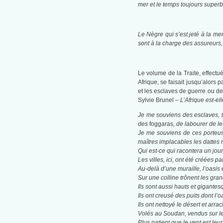
mer et le temps toujours superb
Le Nègre qui s’est jeté à la me
sont à la charge des assureurs,
Le volume de la Traite, effectu
Afrique, se faisait jusqu’alors 
et les esclaves de guerre ou d
Sylvie Brunel –
L’Afrique est-el
Je me souviens des esclaves, t
des
foggaras
, de labourer de l
Je me souviens de ces porteuse
maîtres implacables les dattes m
Qui est-ce qui racontera un jour
Les villes, ici, ont été créées
Au-delà d’une muraille, l’oasis
Sur une colline trônent les gran
Ils sont aussi hauts et gigante
Ils ont creusé des puits dont l’oa
Ils ont nettoyé le désert et arra
Volés au Soudan, vendus sur le
Plus patient que le vent est leur