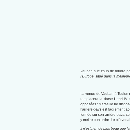
Vauban a le coup de foudre pou
l’Europe, situé dans la meilleure
La venue de Vauban à Toulon ne 
remplacera la darse Henri IV q
opposées : Marseille ne dispose 
l’arrière-pays est facilement 
fermée sur son arrière-pays, ce
y mettre bon ordre. Le blé venai
Il n’est rien de plus beau que