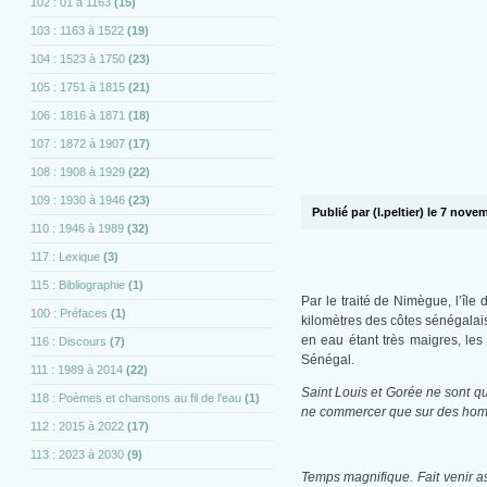
102 : 01 à 1163
(15)
103 : 1163 à 1522
(19)
104 : 1523 à 1750
(23)
105 : 1751 à 1815
(21)
106 : 1816 à 1871
(18)
107 : 1872 à 1907
(17)
108 : 1908 à 1929
(22)
109 : 1930 à 1946
(23)
Publié par (l.peltier) le 7 nov
110 : 1946 à 1989
(32)
117 : Lexique
(3)
115 : Bibliographie
(1)
Par le traité de Nimègue, l’île
100 : Préfaces
(1)
kilomètres des côtes sénégalais
en eau étant très maigres, les
116 : Discours
(7)
Sénégal.
111 : 1989 à 2014
(22)
Saint Louis et Gorée ne sont q
118 : Poèmes et chansons au fil de l'eau
(1)
ne commercer que sur des homme
112 : 2015 à 2022
(17)
113 : 2023 à 2030
(9)
Temps magnifique. Fait venir a