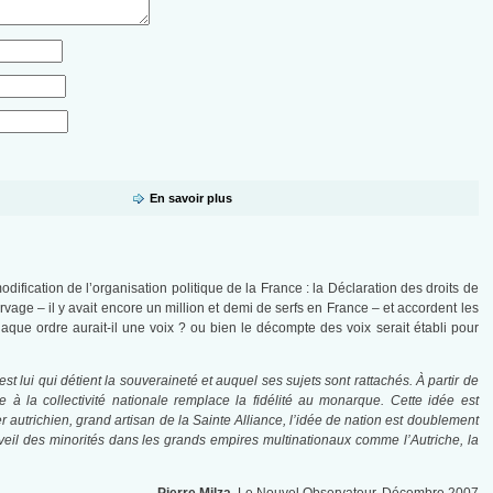
En savoir plus
dification de l’organisation politique de la France : la Déclaration des droits de
servage – il y avait encore un million et demi de serfs en France – et accordent les
haque ordre aurait-il une voix ? ou bien le décompte des voix serait établi pour
st lui qui détient la souveraineté et auquel ses sujets sont rattachés. À partir de
 à la collectivité nationale remplace la fidélité au monarque. Cette idée est
 autrichien, grand artisan de la Sainte Alliance, l’idée de nation est doublement
eil des minorités dans les grands empires multinationaux comme l’Autriche, la