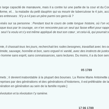
 large capacité de manœuvre, mais il a contre lui une partie de la cour et du Co
e, et… la maladie du petit dauphin qui va mourir de tuberculose le 4 juin, accabl
es entrevues :
N’y a-t-il pas un père parmi ces gens-là ?
divisés sur sa personne :
Pendant tout le cours de cette longue histoire, où l’on v
que tous par le courage, on n’en rencontre pas un seul qui fasse effort pour rapp
ul l’a voulu et s’y est même appliqué de tout son cœur ; et celui-là, qui pourrait 
e, il chassait tous les jours, recherchait les rudes besognes, travaillait avec les o
 timide, sauvage, honnête et bon, sans orgueil ni vanité, avec des instincts de just
un homme
sans esprit, sans connaissances, sans lectures. Du moins, il a du bon sen
05 1789
mmets ; il devient inabordable à la plupart des bourses. La Reine Marie Antoinette
prises par des générations et des générations d’historiens, il est préférable de la
ération en génération au sein de la famille royale.]
volution et la révolution l’y ramène.
17 06 1789