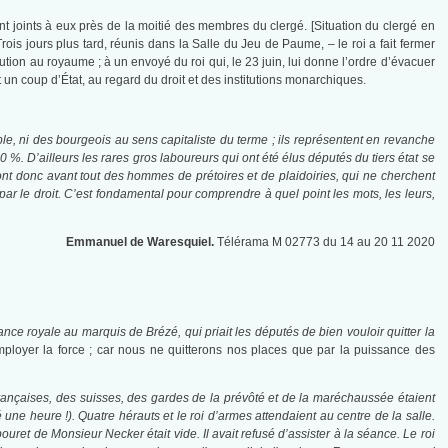
nt joints à eux près de la moitié des membres du clergé. [Situation du clergé en
ois jours plus tard, réunis dans la Salle du Jeu de Paume, – le roi a fait fermer
tion au royaume ; à un envoyé du roi qui, le 23 juin, lui donne l’ordre d’évacuer
t un coup d’État, au regard du droit et des institutions monarchiques.
le, ni des bourgeois au sens capitaliste du terme ; ils représentent en revanche
 80 %. D’ailleurs les rares gros laboureurs qui ont été élus députés du tiers état se
t donc avant tout des hommes de prétoires et de plaidoiries, qui ne cherchent
 par le droit. C’est fondamental pour comprendre à quel point les mots, les leurs,
Emmanuel de Waresquiel.
Télérama M 02773 du 14 au 20 11 2020
ce royale au marquis de Brézé, qui priait les députés de bien vouloir quitter la
mployer la force ; car nous ne quitterons nos places que par la puissance des
françaises, des suisses, des gardes de la prévôté et de la maréchaussée étaient
é une heure !). Quatre hérauts et le roi d’armes attendaient au centre de la salle.
ouret de Monsieur Necker était vide. Il avait refusé d’assister à la séance. Le roi