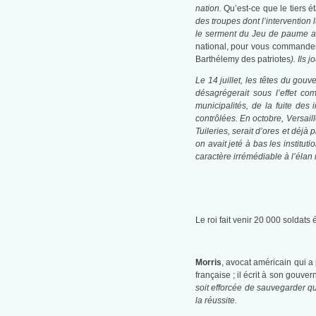
nation.
Qu’est-ce que le tiers ét
des troupes dont l’intervention l
le serment du Jeu de paume ava
national, pour vous commander
Barthélemy des patriotes
). Ils 
Le 14 juillet, les têtes du gou
désagrégerait sous l’effet c
municipalités, de la fuite des
contrôlées. En octobre, Versaill
Tuileries, serait d’ores et déjà
on avait jeté à bas les institu
caractère irrémédiable à l’élan 
Le roi fait venir 20 000 soldats
Morris
, avocat américain qui a 
française ; il écrit à son gouve
soit efforcée de sauvegarder qu
la réussite.