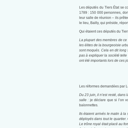
Les députés du Tiers État se 
1789 : 150 000 personnes, dont 
leur salle de réunion – ils prê
le lieu, Bailly, qui préside, répo
Qui étaient ces députés du Tier
La plupart des membres de ce ti
les élites de la bourgeoisie urba
sont moqués. Cela en dit long 
pas à expliquer la société telle
ont été importants lors de ces 
Les réformes demandées par Lou
Du 23 juin, il n’est resté, dans
salle :
je déclare que si l’on 
baïonnettes
.
Ils étaient arrivés le matin à 
déployés dans tout le quartier. 
Le trône royal était placé au fo