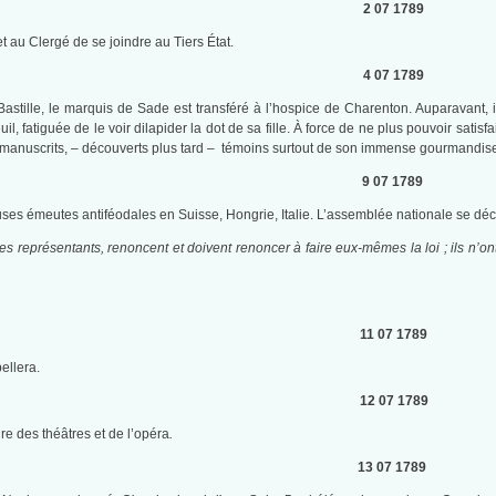
2 07 1789
 au Clergé de se joindre au Tiers État.
4 07 1789
astille, le marquis de Sade est transféré à l’hospice de Charenton. Auparavant
 fatiguée de le voir dilapider la dot de sa fille. À force de ne plus pouvoir satisf
manuscrits, – découverts plus tard – témoins surtout de son immense gourmandise 
9 07 1789
reuses émeutes antiféodales en Suisse, Hongrie, Italie. L’assemblée nationale se déc
 représentants, renoncent et doivent renoncer à faire eux-mêmes la loi ; ils n’ont
11 07 1789
pellera.
12 07 1789
e des théâtres et de l’opéra
.
13 07 1789