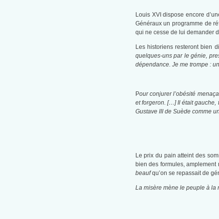
Louis XVI dispose encore d’une
Généraux un programme de réform
qui ne cesse de lui demander d
Les historiens resteront bien 
quelques-uns par le génie, pres
dépendance. Je me trompe : un se
P
our conjurer l’obésité menaçant
et forgeron. […]
Il était gauche,
Gustave III de Suède comme 
Le prix du pain atteint des so
bien des formules, amplement re
beauf
qu’on se repassait de gén
La misère mène le peuple à la ré