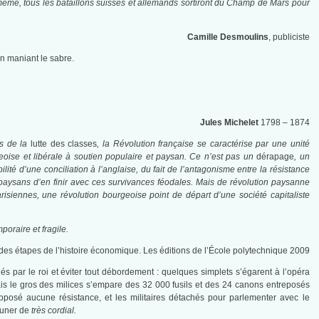
r même, tous les bataillons suisses et allemands sortiront du Champ de Mars pour
Camille Desmoulins
, publiciste
n maniant le sabre.
Jules Michelet
1798 – 1874
ns de la
lutte des classes
, la Révolution française se caractérise par une unité
geoise et libérale à soutien populaire et paysan. Ce n’est pas un
dérapage
, un
ilité d’une conciliation à l’anglaise, du fait de l’antagonisme entre la résistance
 paysans d’en finir avec ces survivances féodales. Mais de révolution paysanne
risiennes, une révolution bourgeoise point de départ d’une société capitaliste
poraire et fragile.
des étapes de l’histoire économique. Les éditions de l’École polytechnique 2009
és par le roi et éviter tout débordement : quelques simplets s’égarent à l’opéra
ais le gros des milices s’empare des 32 000 fusils et des 24 canons entreposés
 opposé aucune résistance, et les militaires détachés pour parlementer avec le
jeuner de
très cordial.