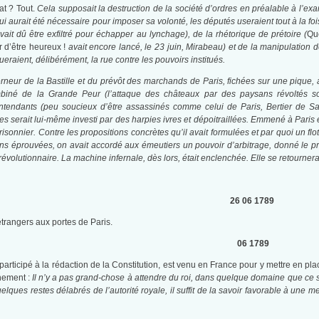
at ? Tout.
Cela supposait la destruction de la société d’ordres en préalable à l’exame
ui aurait été nécessaire pour imposer sa volonté, les députés useraient tout à la fois
it dû être exfiltré pour échapper au lynchage), de la rhétorique de prétoire (
Que
 d’être heureux !
avait encore lancé, le 23 juin, Mirabeau) et de la manipulation de
joueraient, délibérément, la rue contre les pouvoirs institués.
verneur de la Bastille et du prévôt des marchands de Paris, fichées sur une pique,
ombiné de la Grande Peur (l’attaque des châteaux par des paysans révoltés s
 intendants (peu soucieux d’être assassinés comme celui de Paris, Bertier de Sa
es serait lui-même investi par des harpies ivres et dépoitraillées. Emmené à Paris e
 prisonnier. Contre les propositions concrètes qu’il avait formulées et par quoi un fl
tions éprouvées, on avait accordé aux émeutiers un pouvoir d’arbitrage, donné le pr
révolutionnaire. La machine infernale, dès lors, était enclenchée. Elle se retourner
26 06 1789
 étrangers aux portes de Paris.
06 1789
participé à la rédaction de la Constitution, est venu en France pour y mettre en place
rnement :
Il n’y a pas grand-chose à attendre du roi, dans quelque domaine que ce soit
elques restes délabrés de l’autorité royale, il suffit de la savoir favorable à un