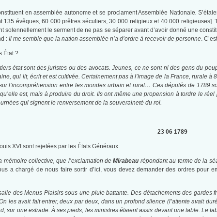
constituent en assemblée autonome et se proclament Assemblée Nationale
.
S’étaie
135 évêques, 60 000 prêtres séculiers, 30 000 religieux et 40 000 religieuses]. Tr
tent solennellement le serment de ne pas se séparer avant d’avoir donné une constitu
nd :
Il me semble que la nation assemblée n’a d’ordre à recevoir de personne
. C’es
s État ?
ers état sont des juristes ou des avocats. Jeunes, ce ne sont ni des gens du peup
ine, qui lit, écrit et est cultivée. Certainement pas à l’image de la France, rurale à
sur l’incompréhension entre les mondes urbain et rural… Ces députés de 1789 son
 qu’elle est, mais à produire du droit. Ils ont même une propension à tordre le réel
journées qui signent le renversement de la souveraineté du roi.
23 06 1789
is XVI sont rejetées par les États Généraux.
 la mémoire collective, que l’exclamation de
Mirabeau
répondant au terme de la séan
vous a chargé de nous faire sortir d’ici, vous devez demander des ordres pour e
la salle des Menus Plaisirs sous une pluie battante. Des détachements des gardes 
On les avait fait entrer, deux par deux, dans un profond silence (l’attente avait dur
nd, sur une estrade. À ses pieds, les ministres étaient assis devant une table. Le tab