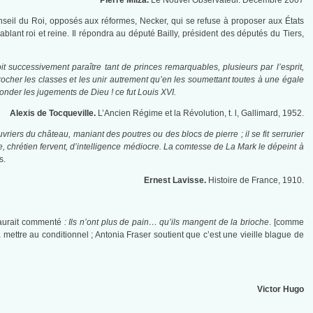
Pierre Milza.
Le Nouvel Observateur. Décembre 2007
nseil du Roi, opposés aux réformes, Necker, qui se refuse à proposer aux États
ant roi et reine. Il répondra au député Bailly, président des députés du Tiers,
oit successivement paraître tant de princes remarquables, plusieurs par l’esprit,
rocher les classes et les unir autrement qu’en les soumettant toutes à une égale
sonder les jugements de Dieu ! ce fut Louis XVI.
Alexis de Tocqueville.
L’Ancien Régime et la Révolution, t. l, Gallimard, 1952.
uvriers du château, maniant des poutres ou des blocs de pierre ; il se fit serrurier
ice, chrétien fervent, d’intelligence médiocre. La comtesse de La Mark le dépeint à
s.
Ernest Lavisse.
Histoire de France, 1910.
 aurait commenté
: Ils n’ont plus de pain… qu’ils mangent de la brioche
. [comme
 mettre au conditionnel ; Antonia Fraser soutient que c’est une vieille blague de
Victor Hugo