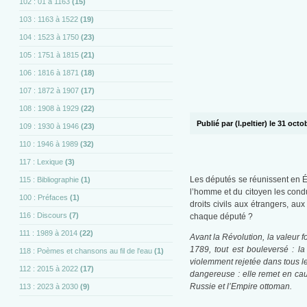
102 : 01 à 1163
(15)
103 : 1163 à 1522
(19)
104 : 1523 à 1750
(23)
105 : 1751 à 1815
(21)
106 : 1816 à 1871
(18)
107 : 1872 à 1907
(17)
108 : 1908 à 1929
(22)
Publié par (l.peltier) le 31 oct
109 : 1930 à 1946
(23)
110 : 1946 à 1989
(32)
117 : Lexique
(3)
Les députés se réunissent en Éta
115 : Bibliographie
(1)
l’homme et du citoyen les condui
100 : Préfaces
(1)
droits civils aux étrangers, au
116 : Discours
(7)
chaque député ?
111 : 1989 à 2014
(22)
Avant la Révolution, la valeur f
1789, tout est bouleversé : la
118 : Poèmes et chansons au fil de l'eau
(1)
violemment rejetée dans tous le
112 : 2015 à 2022
(17)
dangereuse : elle remet en cau
Russie et l’Empire ottoman.
113 : 2023 à 2030
(9)