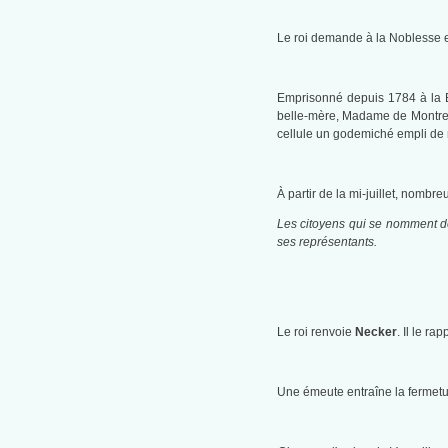
Le roi demande à la Noblesse et
Emprisonné depuis 1784 à la B
belle-mère, Madame de Montreuil,
cellule un godemiché empli de 
À partir de la mi-juillet, nomb
Les citoyens qui se nomment des
ses représentants.
Le roi renvoie
Necker
. Il le rap
Une émeute entraîne la fermetur