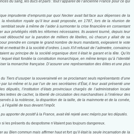
nces du sang, les ducs et pairs : tout l’appareil de l’ancienne France pour ce qui
itique imprudente d’emprunts par quoi Necker avait fait face aux dépenses de la
 à la révolution royale qu’il leur avait proposée, en 1787, lors de la réunion de
lle semblait seule à même de l’aider à surmonter la crise financière en consentant
ux privilégiés rétifs les réformes nécessaires. Ils avaient tourné, depuis leur
ait débouché sur la parution de milliers de libelles, où chacun y allait de sa
e pour prendre en compte le grand nombre de leurs mandants, exigeaient le vote
ité et mettrait fin à la société d’ordres. Louis XVI refusait de l’admettre, convaincu
ent au principe de la société organique dont il était le garant et la tête. Qu’ils
lequel était fondée la constitution monarchique, en même temps qu’à l’identité
niser la monarchie française. D’assurer une représentation des élites et une plus
 du Tiers d’usurper la souveraineté en se proclamant seuls représentants d’une
par lui-même et lu par l’un de ses secrétaires d’État, il leur avait présenté une
 députés, l’institution d’états provinciaux chargés de l’administration locale
 des lettres de cachet, la liberté de circulation des marchandises à l’intérieur des
servés à la noblesse, la disparition de la taille, de la mainmorte et de la corvée,
 à l’égalité de tous devant l’impôt.
a pu apporter de positif à la France, avait été rejeté avec mépris par les députés.
rie si les présents du despotisme n’étaient pas toujours dangereux.
r au Bien commun mais affirmer haut et fort qu’il était la seule incarnation de la