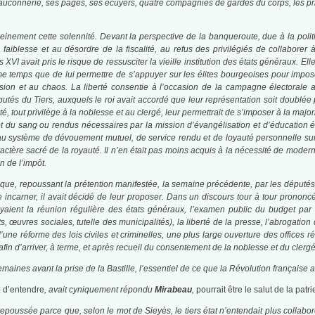
a fauconnerie, ses pages, ses écuyers, quatre compagnies de gardes du corps, les pri
pleinement cette solennité. Devant la perspective de la banqueroute, due à la pol
a faiblesse et au désordre de la fiscalité, au refus des privilégiés de collaborer
XVI avait pris le risque de ressusciter la vieille institution des états généraux. E
temps que de lui permettre de s’appuyer sur les élites bourgeoises pour imposer a
usion et au chaos. La liberté consentie à l’occasion de la campagne électorale av
putés du Tiers, auxquels le roi avait accordé que leur représentation soit doublé
cité, tout privilège à la noblesse et au clergé, leur permettrait de s’imposer à la major
ôt du sang ou rendus nécessaires par la mission d’évangélisation et d’éducation étai
 au système de dévouement mutuel, de service rendu et de loyauté personnelle sur 
actère sacré de la royauté. Il n’en était pas moins acquis à la nécessité de moder
n de l’impôt.
 que, repoussant la prétention manifestée, la semaine précédente, par les députés
e incarner, il avait décidé de leur proposer. Dans un discours tour à tour prononcé 
yaient la réunion régulière des états généraux, l’examen public du budget par les
ts, œuvres sociales, tutelle des municipalités), la liberté de la presse, l’abrogation
d’une réforme des lois civiles et criminelles, une plus large ouverture des offices ré
fin d’arriver, à terme, et après recueil du consentement de la noblesse et du clergé,
semaines avant la prise de la Bastille, l’essentiel de ce que la Révolution française 
 d’entendre
, avait cyniquement répondu
Mirabeau
,
pourrait être le salut de la pat
epoussée parce que, selon le mot de Sieyès, le tiers état n’entendait plus collabore