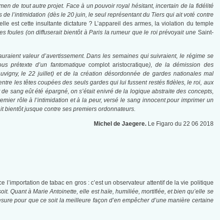
n de tout autre projet. Face à un pouvoir royal hésitant, incertain de la fidélité
 de l’intimidation (dès le 20 juin, le seul représentant du Tiers qui ait voté contre
lle est cette insultante dictature ? L’appareil des armes, la violation du temple
s foules (on diffuserait bientôt à Paris la rumeur que le roi prévoyait une
Saint-
 auraient valeur d’avertissement. Dans les semaines qui suivraient, le régime se
ous prétexte d’un fantomatique
complot aristocratique
), de la démission des
uvigny, le 22 juillet) et de la création désordonnée de gardes nationales mal
ntre les têtes coupées des seuls gardes qui lui fussent restés fidèles, le roi, aux
ot de sang eût été épargné, on s’était enivré de la logique abstraite des concepts,
emier rôle à l’intimidation et à la peur, versé le sang innocent pour imprimer un
ait bientôt jusque contre ses premiers ordonnateurs.
Michel de Jaegere.
Le Figaro du 22 06 2018
 l’importation de tabac en gros : c’est un observateur attentif de la vie politique
. Quant à Marie Antoinette, elle est haïe, humiliée, mortifiée, et bien qu’elle se
e mesure pour que ce soit la meilleure façon d’en empêcher d’une manière certaine