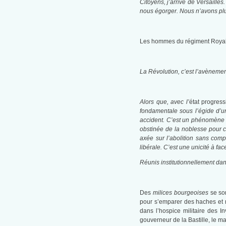
Citoyens, j’arrive de Versaille
nous égorger. Nous n’avons plu
Les hommes du régiment Royal-A
La Révolution, c’est l’avènement 
Alors que, avec l’
état progress
fondamentale sous l’égide d’un
accident. C’est un phénomène ess
obstinée de la noblesse pour c
axée sur l’abolition sans comp
libérale. C’est une unicité à fac
Réunis institutionnellement dans
Des
milices bourgeoises
se son
pour s’emparer des haches et m
dans l’hospice militaire des I
gouverneur de la Bastille, le ma