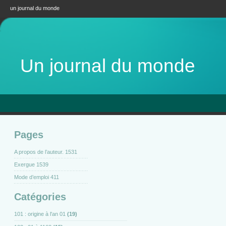
un journal du monde
Un journal du monde
Pages
A propos de l’auteur. 1531
Exergue 1539
Mode d’emploi 411
Catégories
101 : origine à l'an 01
(19)