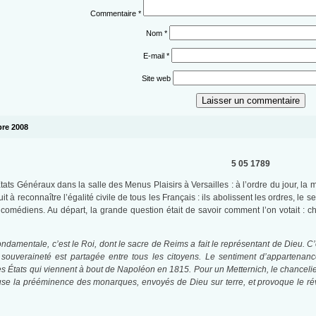
Commentaire
*
Nom
*
E-mail
*
Site web
obre 2008
5 05 1789
ts Généraux dans la salle des Menus Plaisirs à Versailles : à l’ordre du jour, la mo
t à reconnaître l’égalité civile de tous les Français : ils abolissent les ordres, le 
x comédiens. Au départ, la grande question était de savoir comment l’on votait : c
ondamentale, c’est le Roi, dont le sacre de Reims a fait le représentant de Dieu. C’e
 souveraineté est partagée entre tous les citoyens. Le sentiment d’appartenance
s États qui viennent à bout de Napoléon en 1815. Pour un Metternich, le chancelier
se la prééminence des monarques, envoyés de Dieu sur terre, et provoque le rév