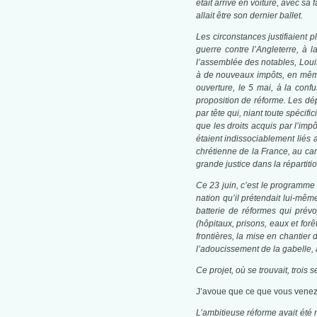
était arrivé en voiture, avec s
allait être son dernier ballet.
Les circonstances justifiaient 
guerre contre l’Angleterre, à l
l’assemblée des notables, Louis 
à de nouveaux impôts, en même 
ouverture, le 5 mai, à la conf
proposition de réforme. Les dé
par tête qui, niant toute spécifi
que les droits acquis par l’imp
étaient indissociablement liés
chrétienne de la France, au car
grande justice dans la répartitio
Ce 23 juin, c’est le programme
nation qu’il prétendait lui-mêm
batterie de réformes qui prévo
(hôpitaux, prisons, eaux et forê
frontières, la mise en chantier 
l’adoucissement de la gabelle, a
Ce projet, où se trouvait, trois 
J’avoue que ce que vous venez
L’ambitieuse réforme avait été r