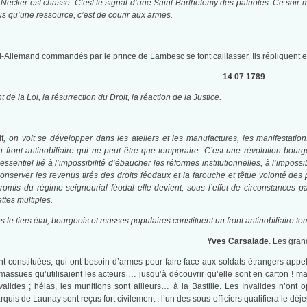
s. Necker est chassé. C’est le signal d’une Saint Barthélémy des patriotes. Ce soi
s qu’une ressource, c’est de courir aux armes.
llemand commandés par le prince de Lambesc se font caillasser. Ils répliquent e
14 07 1789
de la Loi, la résurrection du Droit, la réaction de la Justice.
if
, on voit se développer dans les ateliers et les manufactures, les manifestatio
 front antinobiliaire qui ne peut être que temporaire. C’est une révolution bour
entiel lié à l’impossibilité d’ébaucher les réformes institutionnelles, à l’impossib
onserver les revenus tirés des droits féodaux et la farouche et têtue volonté des
romis du régime seigneurial féodal elle devient, sous l’effet de circonstances pa
ettes multiples.
 le tiers état, bourgeois et masses populaires constituent un front antinobiliaire tem
Yves Carsalade
. Les gran
t constituées, qui ont besoin d’armes pour faire face aux soldats étrangers appel
assues qu’utilisaient les acteurs … jusqu’à découvrir qu’elle sont en carton ! m
nvalides ; hélas, les munitions sont ailleurs… à la Bastille. Les Invalides n’ont
rquis de Launay sont reçus fort civilement : l’un des sous-officiers qualifiera le dé