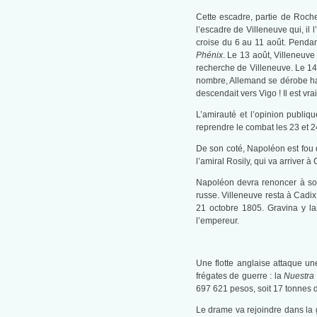
Cette escadre, partie de Rochef
l’escadre de Villeneuve qui, il 
croise du 6 au 11 août. Pendant
Phénix
. Le 13 août, Villeneuve
recherche de Villeneuve. Le 14 
nombre, Allemand se dérobe habi
descendait vers Vigo ! Il est vr
L’amirauté et l’opinion publiq
reprendre le combat les 23 et 2
De son coté, Napoléon est fou d
l’amiral Rosily, qui va arriver à
Napoléon devra renoncer à son 
russe. Villeneuve resta à Cadix
21 octobre 1805. Gravina y lai
l’empereur.
Une flotte anglaise attaque u
frégates de guerre : la
Nuestra
697 621 pesos, soit 17 tonnes d’
Le drame va rejoindre dans la 