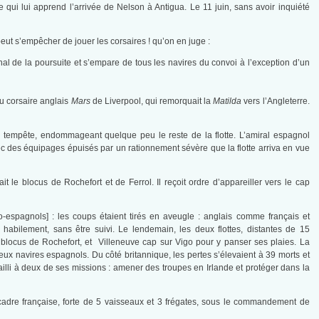
ue qui lui apprend l’arrivée de Nelson à Antigua. Le 11 juin, sans avoir inquiété
eut s’empêcher de jouer les corsaires ! qu’on en juge :
gnal de la poursuite et s’empare de tous les navires du convoi à l’exception d’un
au corsaire anglais
Mars
de Liverpool, qui remorquait la
Matilda
vers l’Angleterre.
tempête, endommageant quelque peu le reste de la flotte. L’amiral espagnol
avec des équipages épuisés par un rationnement sévère que la flotte arriva en vue
it le blocus de Rochefort et de Ferrol. Il reçoit ordre d’appareiller vers le cap
o-espagnols] : les coups étaient tirés en aveugle : anglais comme français et
bilement, sans être suivi. Le lendemain, les deux flottes, distantes de 15
e blocus de Rochefort, et Villeneuve cap sur Vigo pour y panser ses plaies. La
deux navires espagnols. Du côté britannique, les pertes s’élevaient à 39 morts et
failli à deux de ses missions : amener des troupes en Irlande et protéger dans la
adre française, forte de 5 vaisseaux et 3 frégates, sous le commandement de