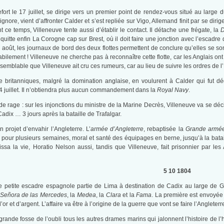
ort le 17 juillet, se dirige vers un premier point de rendez-vous situé au large d
l’ignore, vient d’affronter Calder et s’est repliée sur Vigo, Allemand finit par se d
 ce temps, Villeneuve tente aussi d’établir le contact. Il détache une frégate, la
D
 quitte enfin La Corogne cap sur Brest, où il doit faire une jonction avec l’escad
août, les journaux de bord des deux flottes permettent de conclure qu’elles se so
lement ! Villeneuve ne cherche pas à reconnaître cette flotte, car les Anglais ont r
aisemblable que Villeneuve ait cru ces rumeurs, car au lieu de suivre les ordres de l
ue britanniques, malgré la domination anglaise, en voulurent à Calder qui fut 
4 juillet. Il n’obtiendra plus aucun commandement dans la
Royal Navy
.
e rage : sur les injonctions du ministre de la Marine Decrès, Villeneuve va se déci
 Cadix … 3 jours après la bataille de Trafalgar.
projet d’envahir l’Angleterre. L’
armée d’Angleterre
, rebaptisée la
Grande armé
 pour plusieurs semaines, moral et santé des équipages en berne, jusqu’à la batail
ssa la vie, Horatio Nelson aussi, tandis que Villeneuve, fait prisonnier par les 
5 10 1804
ne petite escadre espagnole partie de Lima à destination de Cadix au large de G
 Señora
de las Mercedes
, la
Medea
, la
Clara
et la
Fama
. La première est envoyée 
or et d’argent. L’affaire va être à l’origine de la guerre que vont se faire l’Angleter
grande fosse de l’oubli tous les autres drames marins qui jalonnent l’histoire de