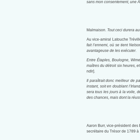
sans mon consentement, une Amér
Malmaison.
Tout ceci durera aut
Au vice-amiral Latouche Trévil
fait l’ennemi, où se tient Nels
avantageuse de les exécuter.
Entre Étaples, Boulogne, Wim
maîtres du détroit six heures, 
ndlr].
Il paraîtrait donc meilleur de 
instant, soit en doublant l’Irl
sera tous les jours à la voile,
des chances, mais dont la réuss
Aaron Burr, vice-président des 
secrétaire du Trésor de 1789 à 1