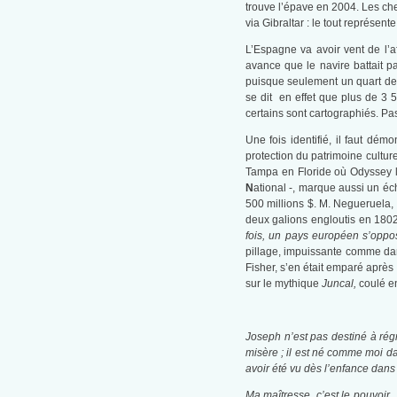
trouve l’épave en 2004. Les che
via Gibraltar : le tout représent
L’Espagne va avoir vent de l’a
avance que le navire battait pa
puisque seulement un quart de la
se dit en effet que plus de 3 
certains sont cartographiés. P
Une fois identifié, il faut dém
protection du patrimoine culture
Tampa en Floride où Odyssey l’
N
ational -, marque aussi un é
500 millions $. M. Negueruela, 
deux galions engloutis en 1802
fois, un pays européen s’oppo
pillage, impuissante comme da
Fisher, s’en était emparé après
sur le mythique
Juncal,
coulé e
Joseph n’est pas destiné à régne
misère ; il est né comme moi dan
avoir été vu dès l’enfance dans
Ma maîtresse, c’est le pouvoir.