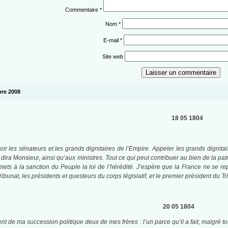
Commentaire
*
Nom
*
E-mail
*
Site web
obre 2008
18 05 1804
oir les sénateurs et les grands dignitaires de l’Empire.
Appeler les grands dignitai
 dira
Monsieur,
ainsi qu’aux ministres. Tout ce qui peut contribuer au bien de la pa
umets à la sanction du Peuple la loi de l’hérédité.
J’espère que la France ne se re
ribunat, les présidents et questeurs du corps législatif, et le premier président du 
20 05 1804
 de ma succession politique deux de mes frères : l’un parce qu’il a fait, malgré tou