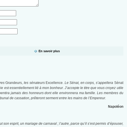
En savoir plus
res
Grandeurs,
les sénateurs
Excellence.
Le Sénat, en corps, s’appellera
Sénat
trie est essentiellement lié à mon bonheur.
J’accepte le titre que vous croyez utile
pentira jamais des honneurs dont elle environnera ma famille.
Les membres du
Tribunal de cassation, prêteront serment entre les mains de l’Empereur.
Napoléon
t son esprit, un mariage de carnaval ; l’autre, parce qu’il s’est permis d’épouser,