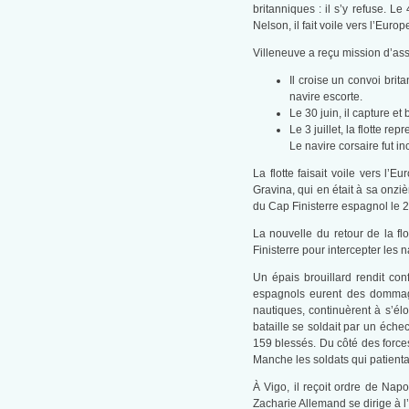
britanniques : il s’y refuse. L
Nelson, il fait voile vers l’Europ
Villeneuve a reçu mission d’ass
Il croise un convoi brit
navire escorte.
Le 30 juin, il capture e
Le 3 juillet, la flotte r
Le navire corsaire fut in
La flotte faisait voile vers l’Eu
Gravina, qui en était à sa onzi
du Cap Finisterre espagnol le 22
La nouvelle du retour de la flo
Finisterre pour intercepter les n
Un épais brouillard rendit con
espagnols eurent des dommages
nautiques, continuèrent à s’él
bataille se soldait par un éche
159 blessés. Du côté des forces
Manche les soldats qui patient
À Vigo, il reçoit ordre de Na
Zacharie Allemand se dirige à l