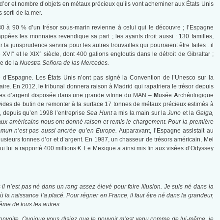
 d’or et nombre d’objets en métaux précieux qu’ils vont acheminer aux États Unis
 sorti de la mer.
 80 à 90 % d’un trésor sous-marin revienne à celui qui le découvre ; l’Espagne
appées les monnaies revendique sa part ; les ayants droit aussi : 130 familles,
 jurisprudence servira pour les autres trouvailles qui pourraient être faites : il
I° et le XIX° siècle, dont 400 galions engloutis dans le détroit de Gibraltar ;
ve de la
Nuestra Señora
de las Mercedes.
e d’Espagne. Les États Unis n’ont pas signé la Convention de l’Unesco sur la
faire. En 2012, le tribunal donnera raison à Madrid qui rapatriera le trésor depuis
ièces d’argent disposée dans une grande vitrine du MAN –
M
usée
A
rchéologique
ides de butin de remonter à la surface 17 tonnes de métaux précieux estimés à
t, depuis qu’en 1998 l’entreprise
Sea Hunt
a mis la main sur la
Juno
et la
Galga
,
aux américains nous ont donné raison et remis le chargement
.
Pour la première
ommun n’est pas aussi ancrée qu’en Europe.
Auparavant, l’Espagne assistait au
usieurs tonnes d’or et d’argent. En 1987, un chasseur de trésors américain, Mel
i lui a rapporté 400 millions €. Le Mexique a ainsi mis fin aux visées d’Odyssey
s il n’est pas né dans un rang assez élevé pour faire illusion. Je suis né dans la
où la naissance l’a placé. Pour régner en France, il faut être né dans la grandeur,
ême de tous les autres.
la convoite. Quoique vous disiez que le pouvoir m’est venu comme de lui-même, je