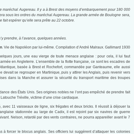
ec le maréchal Augereau. Il y a à Brest des moyens d’embarquement pour 180 000
 sera sous les ordres du maréchal Augereau. La grande armée de Boulogne sera,
fait espérer qu’elle sera prête au 22 octobre.
 s’y prendre, à l’avance, quelques années.
n
. Vie de Napoléon par lui-même. Compilation d’André Malraux. Gallimard 1930
lques jours, une eau vierge de toute menace anglaise : pour cela, il lui faut
armée en Angleterre. L’ensemble de la flotte française, ce sont les escadres de
Atlantique, basée à Brest et Rochefort, commandée par Ganteaume, elle aussi
 devait se regrouper en Martinique, puis y attirer les Anglais, puis revenir vers
laises dans la Manche et assurer la sécurité du transport maritime des troupes
ndance des États Unis. Ses origines nobles ne l’ont pas empêché de prendre fait
l Latouche Tréville, victime d’une crise cardiaque.
avec 11 vaisseaux de ligne, six frégates et deux bricks. Il réussit à déjouer la
e anglaise stationnée au large de Cadix, il est rejoint par six navires de guerre
ivant. Nelson, retardé par des vents contraires, ne pourra appareiller avant le 7
 à forcer le blocus anglais. Ses officiers lui suggèrent d’attaquer les colonies