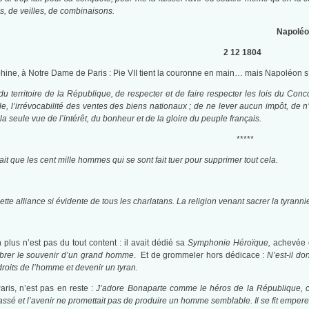
es, de veilles, de combinaisons.
Napoléo
2 12 1804
hine, à Notre Dame de Paris : Pie VII tient la couronne en main… mais Napoléon s
 du territoire de la République, de respecter et de faire respecter les lois du Conco
civile, l’irrévocabilité des ventes des biens nationaux ; de ne lever aucun impôt, de n
 seule vue de l’intérêt, du bonheur et de la gloire du peuple français.
*****
it que les cent mille hommes qui se sont fait tuer pour supprimer tout cela.
ette alliance si évidente de tous les charlatans. La religion venant sacrer la tyra
 plus n’est pas du tout content : il avait dédié sa
Symphonie Héroïque,
achevée e
brer le souvenir d’un grand homme
. Et de grommeler hors dédicace :
N’est-il do
droits de l’homme et devenir un tyran.
Paris, n’est pas en reste :
J’adore Bonaparte comme le héros de la République, com
ssé et l’avenir ne promettait pas de produire un homme semblable. Il se fit empereur