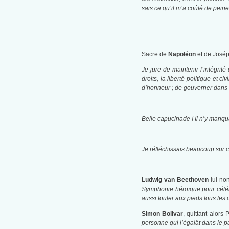
sais ce qu’il m’a coûté de pein
Sacre de
Napoléon
et de Josép
Je jure de maintenir l’intégrité
droits, la liberté politique et 
d’honneur ; de gouverner dans la
Belle capucinade ! Il n’y manqua
Je réfléchissais beaucoup sur c
Ludwig van Beethoven
lui non
Symphonie héroïque pour célé
aussi fouler aux pieds tous les 
Simon Bolivar
, quittant alors 
personne qui l’égalât dans le pa