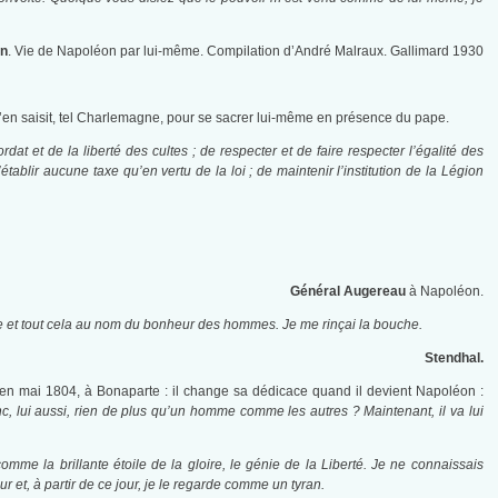
n
. Vie de Napoléon par lui-même. Compilation d’André Malraux. Gallimard 1930
’en saisit, tel Charlemagne, pour se sacrer lui-même en présence du pape.
rdat et de la liberté des cultes ; de respecter et de faire respecter l’égalité des
’établir aucune taxe qu’en vertu de la loi ; de maintenir l’institution de la Légion
Général Augereau
à Napoléon.
nnie et tout cela au nom du bonheur des hommes. Je me rinçai la bouche.
Stendhal.
n mai 1804, à Bonaparte : il change sa dédicace quand il devient Napoléon :
nc, lui aussi, rien de plus qu’un homme comme les autres ? Maintenant, il va lui
me la brillante étoile de la gloire, le génie de la Liberté. Je ne connaissais
 et, à partir de ce jour, je le regarde comme un tyran.