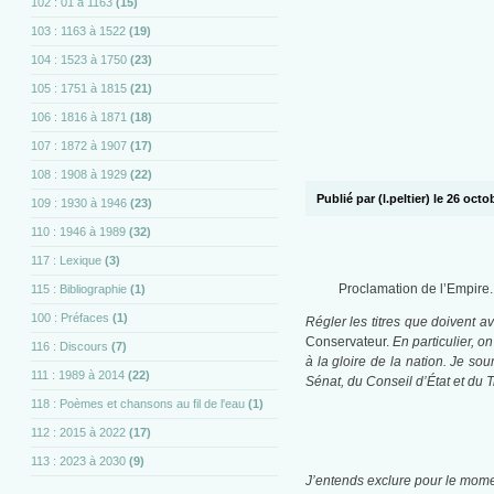
102 : 01 à 1163
(15)
103 : 1163 à 1522
(19)
104 : 1523 à 1750
(23)
105 : 1751 à 1815
(21)
106 : 1816 à 1871
(18)
107 : 1872 à 1907
(17)
108 : 1908 à 1929
(22)
Publié par (l.peltier) le 26 oct
109 : 1930 à 1946
(23)
110 : 1946 à 1989
(32)
117 : Lexique
(3)
Proclamation de l’Empire.
115 : Bibliographie
(1)
100 : Préfaces
(1)
Régler les titres que doivent av
Conservateur.
En particulier, on
116 : Discours
(7)
à la gloire de la nation. Je so
111 : 1989 à 2014
(22)
Sénat, du Conseil d’État et du T
118 : Poèmes et chansons au fil de l'eau
(1)
112 : 2015 à 2022
(17)
113 : 2023 à 2030
(9)
J’entends exclure pour le moment