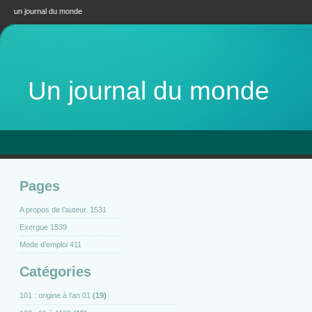
un journal du monde
Un journal du monde
Pages
A propos de l’auteur. 1531
Exergue 1539
Mode d’emploi 411
Catégories
101 : origine à l'an 01
(19)