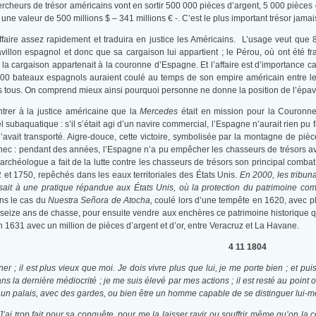
rcheurs de trésor américains vont en sortir 500 000 pièces d’argent, 5 000 pièces
e une valeur de 500 millions $ – 341 millions € -. C’est le plus important trésor jamais
ffaire assez rapidement et traduira en justice les Américains. L’usage veut que
villon espagnol et donc que sa cargaison lui appartient ; le Pérou, où ont été fr
 cargaison appartenait à la couronne d’Espagne. Et l’affaire est d’importance car la
500 bateaux espagnols auraient coulé au temps de son empire américain entre le XV
as tous. On comprend mieux ainsi pourquoi personne ne donne la position de l’épa
ontrer à la justice américaine que la
Mercedes
était en mission pour la Couronn
l subaquatique : s’il s’était agi d’un navire commercial, l’Espagne n’aurait rien pu 
avait transporté. Aigre-douce, cette victoire, symbolisée par la montagne de p
chec : pendant des années, l’Espagne n’a pu empêcher les chasseurs de trésors av
archéologue a fait de la lutte contre les chasseurs de trésors son principal comba
 et 1750, repêchés dans les eaux territoriales des États Unis.
En 2000, les tribun
sait à une pratique répandue aux États Unis, où la protection du patrimoine c
ns le cas du
Nuestra Señora de Atocha,
coulé lors d’une tempête en 1620, avec pl
 seize ans de chasse, pour ensuite vendre aux enchères ce patrimoine historique qu
n 1631 avec un million de pièces d’argent et d’or, entre Veracruz et La Havane.
4 11 1804
r ; il est plus vieux que moi. Je dois vivre plus que lui, je me porte bien ; et pui
s la dernière médiocrité ; je me suis élevé par mes actions ; il est resté au point 
 un palais, avec des gardes, ou bien être un homme capable de se distinguer lui-m
 J’ai trop fait pour sa conquête, pour me la laisser ravir ou souffrir même qu’on 