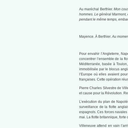
Au maréchal Berthier.
Mon cous
hommes. Le général Marmont, de
pendant le même temps, embarqué
Mayence. À Berthier.
Au moment 
Pour envahir l’Angleterre, Nap
concentrer l’ensemble de la fl
Méditerranée, basée à Toulon,
immobilisée par le blocus angla
l’Europe où elles avaient pour
françaises. Cette opération réus
Pierre Charles Silvestre de Vil
et cause pour la Révolution. Res
L’exécution du plan de Napoléon
surveillance de la flotte angla
espagnols. Ces forces navales f
mai. La flotte britannique, forte 
Villeneuve attend en vain l’arr