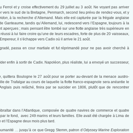
u Ferrol et y croise effectivement du 29 juillet au 3 août. Ne voyant pas arriver
iriger vers le sud de la Bretagne, Penmarch, second lieu prévu de rendez-vous, et y
idon
, à la recherche d’Allemand. Mais elle est capturée par la frégate anglaise
re de Ganteaume, tandis qu’Allemand, lui, redescend vers l’Espagne, toujours à la
nt aperçues ; mais pensant être tombé sur une flotte anglaise très supérieure en
éussi à lui faire croire qu’une de leurs escadres, forte de plus de 20 vaisseaux,
’Empereur, il s’échappe vers Cadix où il arrive le 21 août.
dégradé, passa en cour martiale et fut réprimandé pour ne pas avoir cherché à
der enfin à sortir de Cadix. Napoléon, plus réaliste, lui a envoyé un successeur,
e
, quittera Boulogne le 27 août pour se porter au-devant de la menace austro-
le de Trafalgar au cours de laquelle la flotte franco-espagnole sera anéantie le
Anglais puis relâché, finira par se suicider en 1806, plutôt que de rencontrer
ibraltar dans l’Atlantique, composée de quatre navires de commerce et quatre
par le fond, avec 249 marins et leurs familles. Elle avait été chargée à Lima de
re et l’Espagne deux mois plus tard.
 l’humanité … jusqu’à ce que Gregg Stemm, patron d’
Odyssey Marine Exploration