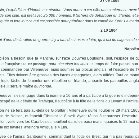
27 09 1804
in, l’expédition d’Irlande est résolue. Vous aurez à cet effet une conférence av
 son coté, est prêt avec 25 000 hommes. Il tâchera de débarquer en Irlande, et
e et fera tout ce qui est possible pour pénétrer dans le comté de Kent. La marine 
2 10 1804
d’une déclaration de guerre, il y a tant de choses à faire, qu’il est de sagesse de
Napoléo
oléon a besoin que la Manche, sur l’axe Douvres Boulogne, soit, l’espace de que
otte française sur ce passage
pour sécuriser les lieux
le temps de faire passer son 
 commandée par Villeneuve, mais soumise au blocus anglais, et l’escadre de l’
is. Elles doivent être grossies des forces espagnoles, alors alliées. Tout ce monde
 triple tâche de fomenter une rébellion en Irlande, anéantir les patrouilles ang
sie, il sera
le maître du monde.
leneuve, s’est engagé dans la marine à 16 ans et a participé à la guerre d’indépe
capé de la défaite de Trafalgar, il succède à la tête de la flotte du Levant à l’amira
 ne se fera pas au-delà de Gibraltar : Villeneuve quitte Toulon le 29 mars 1805, 
ise de Nelson, et franchit Gibraltar le 8 avril. Ayant réussi à repousser l’escadr
ont voile vers les Caraïbes et mouillent dans les eaux martiniquaises le 12 mai su
de dix navires, atteindra Antigua le 4 juin.
ivée de l’amiral Ganteaume, commandant la flotte de Brest, qui n’a pas réussi pas