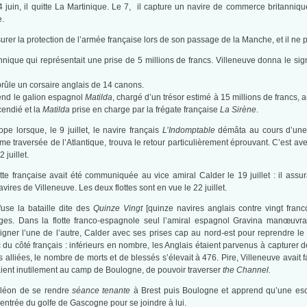
e 4 juin, il quitte La Martinique. Le 7, il capture un navire de commerce britanniq
e.
urer la protection de l’armée française lors de son passage de la Manche, et il ne p
annique qui représentait une prise de 5 millions de francs. Villeneuve donna le si
t brûle un corsaire anglais de 14 canons.
eprend le galion espagnol
Matilda
, chargé d’un trésor estimé à 15 millions de francs, 
cendié et la
Matilda
prise en charge par la frégate française
La Sirène
.
rope lorsque, le 9 juillet, le navire français
L’Indomptable
démâta au cours d’une 
ème traversée de l’Atlantique, trouva le retour particulièrement éprouvant. C’est 
 juillet.
tte française avait été communiquée au vice amiral Calder le 19 juillet : il assura
avires de Villeneuve. Les deux flottes sont en vue le 22 juillet.
fuse la bataille dite des
Quinze Vingt
[quinze navires anglais contre vingt franc
. Dans la flotte franco-espagnole seul l’amiral espagnol Gravina manœuvra ha
oigner l’une de l’autre, Calder avec ses prises cap au nord-est pour reprendre l
c du côté français : inférieurs en nombre, les Anglais étaient parvenus à capturer 
 alliées, le nombre de morts et de blessés s’élevait à 476. Pire, Villeneuve avait 
aient inutilement au camp de Boulogne, de pouvoir traverser
the Channel.
poléon de se rendre
séance tenante
à Brest puis Boulogne et apprend qu’une esc
’entrée du golfe de Gascogne pour se joindre à lui.