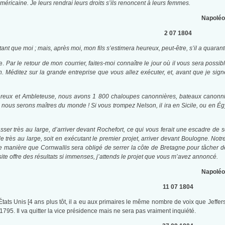
icaine. Je leurs rendrai leurs droits s’ils renoncent à leurs femmes.
Napoléo
2 07 1804
ant que moi ; mais, après moi, mon fils s’estimera heureux, peut-être, s’il a quarant
le.
Par le retour de mon courrier, faites-moi connaître le jour où il vous sera possib
on. Méditez sur la grande entreprise que vous allez exécuter, et, avant que je sig
ereux et Ambleteuse, nous avons 1 800 chaloupes canonnières, bateaux canonn
et nous serons maîtres du monde ! Si vous trompez Nelson, il ira en Sicile, ou en É
passer très au large, d’arriver devant Rochefort, ce qui vous ferait une escadre de 
ande très au large, soit en exécutant le premier projet, arriver devant Boulogne. No
 de manière que Cornwallis sera obligé de serrer la côte de Bretagne pour tâcher de
ite offre des résultats si immenses, j’attends le projet que vous m’avez annoncé.
Napoléo
11 07 1804
États Unis [4 ans plus tôt, il a eu aux primaires le même nombre de voix que Jeffe
795. Il va quitter la vice présidence mais ne sera pas vraiment inquiété.