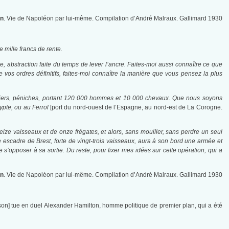
n
. Vie de Napoléon par lui-même. Compilation d’André Malraux. Gallimard 1930
e mille francs de rente.
le, abstraction faite du temps de lever l’ancre. Faites-moi aussi connaître ce que
ne vos ordres définitifs, faites-moi connaître la manière que vous pensez la plus
iers, péniches, portant 120 000 hommes et 10 000 chevaux. Que nous soyons
gypte, ou au Ferrol
[port du nord-ouest de l’Espagne, au nord-est de La Corogne.
seize vaisseaux et de onze frégates, et alors, sans mouiller, sans perdre un seul
tre escadre de Brest, forte de vingt-trois vaisseaux, aura à son bord une armée et
 s’opposer à sa sortie. Du reste, pour fixer mes idées sur cette opération, qui a
n
. Vie de Napoléon par lui-même. Compilation d’André Malraux. Gallimard 1930
rson] tue en duel Alexander Hamilton, homme politique de premier plan, qui a été