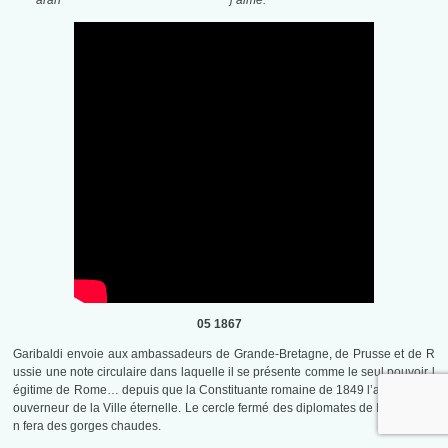
aran
j’aime.
05 1867
Garibaldi envoie aux ambassadeurs de Grande-Bretagne, de Prusse et de R
ussie une note circulaire dans laquelle il se présente comme le seul pouvoir l
égitime de Rome… depuis que la Constituante romaine de 1849 l’a nommé g
ouverneur de la Ville éternelle. Le cercle fermé des diplomates de Florence e
n fera des gorges chaudes.