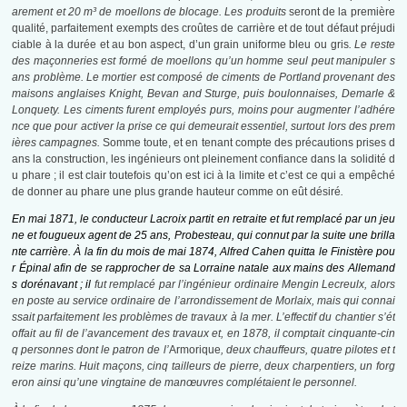
arement et 20 m³ de moellons de blocage. Les produits
seront de la première
qualité, parfaitement exempts des croûtes de carrière et de tout défaut préjudi
ciable à la durée et au bon aspect, d’un grain uniforme bleu ou gris
. Le reste
des maçonneries est formé de moellons qu’un homme seul peut manipuler s
ans problème. Le mortier est composé de ciments de Portland provenant des
maisons anglaises Knight, Bevan and Sturge, puis boulonnaises, Demarle &
Lonquety. Les ciments furent employés purs, moins pour augmenter l’adhére
nce que pour activer la prise ce qui demeurait essentiel, surtout lors des prem
ières campagnes.
Somme toute, et en tenant compte des précautions prises d
ans la construction, les ingénieurs ont pleinement confiance dans la solidité d
u phare ; il est clair toutefois qu’on est ici à la limite et c’est ce qui a empêché
de donner au phare une plus grande hauteur comme on eût désiré
.
En mai 1871, le conducteur Lacroix partit en retraite et fut remplacé par un jeu
ne et fougueux agent de 25 ans, Probesteau, qui connut par la suite une brilla
nte carrière. À la fin du mois de mai 1874, Alfred Cahen quitta le Finistère pou
r Épinal afin de se rapprocher de sa Lorraine natale aux mains des Allemand
s dorénavant ; il
fut remplacé par l’ingénieur ordinaire Mengin Lecreulx, alors
en poste au service ordinaire de l’arrondissement de Morlaix, mais qui connai
ssait parfaitement les problèmes de travaux à la mer. L’effectif du chantier s’ét
offait au fil de l’avancement des travaux et, en 1878, il comptait cinquante-cin
q personnes dont le patron de l’
Armorique
, deux chauffeurs, quatre pilotes et t
reize marins. Huit maçons, cinq tailleurs de pierre, deux charpentiers, un forg
eron ainsi qu’une vingtaine de manœuvres complétaient le personnel.