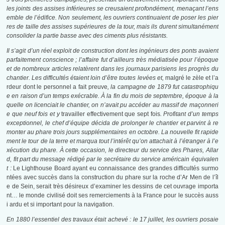
les joints des assises inférieures se creusaient profondément, menaçant l’ens
emble de l’édifice. Non seulement, les ouvriers continuaient de poser les pier
res de taille des assises supérieures de la tour, mais ils durent simultanément
consolider la partie basse avec des ciments plus résistants.
Il s’agit d’un réel exploit de construction dont les ingénieurs des ponts avaient
parfaitement conscience ; l’affaire fut d’ailleurs très médiatisée pour l’époque
et de nombreux articles relatèrent dans les journaux parisiens les progrès du
chantier. Les difficultés étaient loin d’être toutes levées et,
malgré le zèle et l’a
rdeur dont le personnel a fait preuve
, la campagne de 1879 fut catastrophiqu
e en raison d’un temps exécrable. À la fin du mois de septembre, époque à la
quelle on licenciait le chantier, on n’avait pu accéder au massif de maçonneri
e que neuf fois et y
travailler effectivement que sept fois
. Profitant d’un temps
exceptionnel, le chef d’équipe décida de prolonger le chantier et parvint à re
monter au phare trois jours supplémentaires en octobre. La nouvelle fit rapide
ment le tour de la terre et marqua tout l’intérêt qu’on attachait à l’étranger à l’e
xécution du phare. À cette occasion, le directeur du service des Phares, Allar
d, fit part du message rédigé par le secrétaire du service américain équivalen
t :
Le Lighthouse Board ayant eu connaissance des grandes difficultés surmo
ntées avec succès dans la construction du phare sur la roche d’Ar Men de l’îl
e de Sein, serait très désireux d’examiner les dessins de cet ouvrage importa
nt… le monde civilisé doit ses remerciements à la France pour le succès auss
i ardu et si important pour la navigation.
En 1880 l’essentiel des travaux était achevé : le 17 juillet, les ouvriers posaie