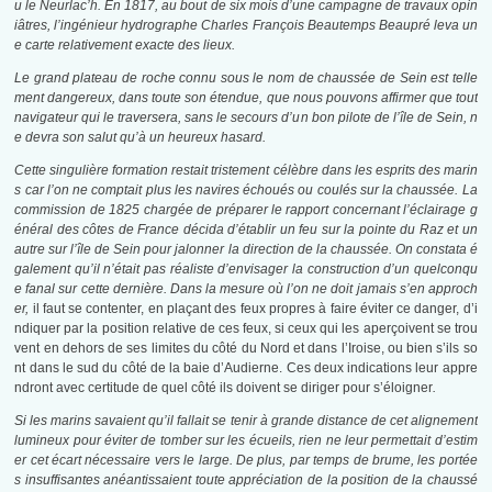
u le Neurlac’h. En 1817, au bout de six mois d’une campagne de travaux opin
iâtres, l’ingénieur hydrographe Charles François Beautemps Beaupré leva un
e carte relativement exacte des lieux.
Le grand plateau de roche connu sous le nom de chaussée de Sein est telle
ment dangereux, dans toute son étendue, que nous pouvons affirmer que tout
navigateur qui le traversera, sans le secours d’un bon pilote de l’île de Sein, n
e devra son salut qu’à un heureux hasard.
Cette singulière formation restait tristement célèbre dans les esprits des marin
s car l’on ne comptait plus les navires échoués ou coulés sur la chaussée. La
commission de 1825 chargée de préparer le rapport concernant l’éclairage g
énéral des côtes de France décida d’établir un feu sur la pointe du Raz et un
autre sur l’île de Sein pour jalonner la direction de la chaussée. On constata é
galement qu’il n’était pas réaliste d’envisager la construction d’un quelconqu
e fanal sur cette dernière. Dans la mesure où l’on ne doit jamais s’en approch
er,
il faut se contenter, en plaçant des feux propres à faire éviter ce danger, d’i
ndiquer par la position relative de ces feux, si ceux qui les aperçoivent se trou
vent en dehors de ses limites du côté du Nord et dans l’Iroise, ou bien s’ils so
nt dans le sud du côté de la baie d’Audierne. Ces deux indications leur appre
ndront avec certitude de quel côté ils doivent se diriger pour s’éloigner
.
Si les marins savaient qu’il fallait se tenir à grande distance de cet alignement
lumineux pour éviter de tomber sur les écueils, rien ne leur permettait d’estim
er cet écart nécessaire vers le large. De plus, par temps de brume, les portée
s insuffisantes anéantissaient toute appréciation de la position de la chaussé