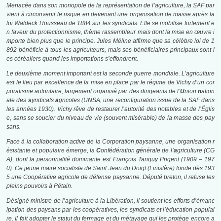
Menacée dans son monopole de la représentation de l’agriculture, la SAF par
vient à circonvenir le risque en devenant une organisation de masse après la
loi Waldeck Rousseau
de 1884 sur les syndicats. Elle se mobilise fortement e
n faveur du protectionnisme, thème rassembleur mais dont la mise en œuvre i
mporte bien plus que le principe. Jules Méline affirme que sa célèbre loi de 1
892 bénéficie à tous les agriculteurs, mais ses bénéficiaires principaux sont l
es céréaliers quand les importations s’effondrent.
Le deuxième moment important est la seconde guerre mondiale. L’agriculture
est le lieu par excellence de la mise en place par le régime de Vichy d’un cor
poratisme autoritaire, largement organisé par des dirigeants de l’
U
nion
n
ation
ale des
s
yndicats
a
gricoles (UNSA, une reconfiguration issue de la SAF dans
les années 1930). Vichy rêve de restaurer l’autorité des notables et de l’Églis
e, sans se soucier du niveau de vie (souvent misérable) de la masse des pay
sans.
Face à la collaboration active de la Corporation paysanne, une organisation r
ésistante et populaire émerge, la
C
onfédération
g
énérale de l’
a
griculture (CG
A), dont la personnalité dominante est François Tanguy Prigent (1909 – 197
0). Ce jeune maire socialiste de Saint Jean du Doigt (Finistère) fonde dès 193
5 une Coopérative agricole de défense paysanne. Député breton, il refuse les
pleins pouvoirs à Pétain.
Désigné ministre de l’agriculture à la Libération, il soutient les efforts d’émanc
ipation des paysans par les coopératives, les syndicats et l’éducation populai
re. Il fait adopter le statut du fermage et du métayage qui les protège encore a