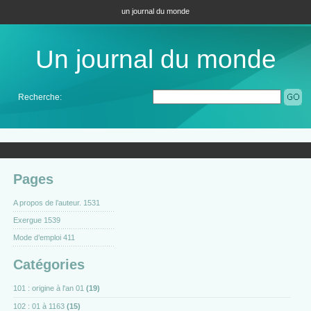
un journal du monde
Un journal du monde
Recherche:
Pages
A propos de l’auteur. 1531
Exergue 1539
Mode d’emploi 411
Catégories
101 : origine à l'an 01
(19)
102 : 01 à 1163
(15)