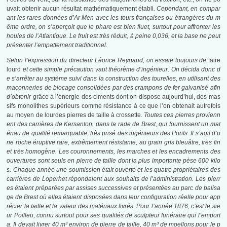
uvait obtenir aucun résultat mathématiquement établi
. Cependant, en compar
ant les rares données d’Ar Men avec les tours françaises ou étrangères du m
ême ordre, on s’aperçoit que le phare est bien fluet, surtout pour affronter les
houles de l’Atlantique. Le fruit est très réduit, à peine 0,036, et la base ne peut
présenter l’empattement traditionnel.
Selon l’expression du directeur Léonce Reynaud, on essaie toujours de
faire
lourd
et cette simple précaution vaut théorème d’ingénieur. On décida donc d
e s’arrêter au système suivi dans la construction des tourelles, en utilisant des
maçonneries de blocage consolidées par des crampons de fer galvanisé afin
d’obtenir
grâce à l’énergie des ciments dont on dispose aujourd’hui, des mas
sifs monolithes supérieurs comme résistance à ce que l’on obtenait autrefois
au moyen de lourdes pierres de taille à crossette
. Toutes ces pierres provienn
ent des carrières de Kersanton, dans la rade de Brest, qui fournissent un mat
ériau de qualité remarquable, très prisé des ingénieurs des Ponts. Il s’agit d’u
ne roche éruptive rare, extrêmement résistante, au grain gris bleuâtre, très fin
et très homogène. Les couronnements, les marches et les encadrements des
ouvertures sont seuls en pierre de taille dont la plus importante pèse 600 kilo
s. Chaque année une soumission était ouverte et les quatre propriétaires des
carrières de Loperhet répondaient aux souhaits de l’administration. Les pierr
es étaient préparées par assises successives et présentées au parc de balisa
ge de Brest où elles étaient disposées dans leur configuration réelle pour app
récier la taille et la valeur des matériaux livrés. Pour l’année 1876, c’est le sie
ur Poilleu, connu surtout pour ses qualités de sculpteur funéraire qui l’emport
a. Il devait livrer 40 m³ environ de pierre de taille, 40 m³ de moellons pour le p