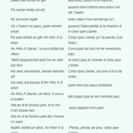
Gwechall bihan er gêr
autrefois, petits à la maison,
quand nous étions tout
près l’un
Pa oamp tostig an eil,
de l’autre,
An eil ouzh egile
mon cœur n’en aimait qu’un ;
Va c’halon ne gare, gare nemet
quand j’étais petite à
la maison d
unan
e celui que j’aime.
Pa oan bihan er gêr An Hini A G
Celui que j’aime, je l’ai perdu à
ja
aran
mais ;
An Hini A Garan, ‘m eus kollet da
il est parti au loin et ne reviendra
viken
pas ;
‘Mañ degouezhet pell ha ne zistr
et voici que je
chante à celui que
oio ken
j’aime.
Ha setu ma kanan, kanan keti ket
Celui que j’aime, un jour il m’a lai
añ
ssée ;
Ha setu ma kanan d’An Hini A G
parti vers les pays lointains,
aran
An Hini A Garan, un deiz ‘n eus v
des pays que je ne connais pas,
a losket
Aet eo d’ar broioù pell, d’ur vro
pour
gagner son pain.
n’an’vezan ket
Aet eo d’ar broioù pell da c’houni
t e vara
Kollet, kollet un deiz, An Hini A G
Perdu, perdu un jour, celui que