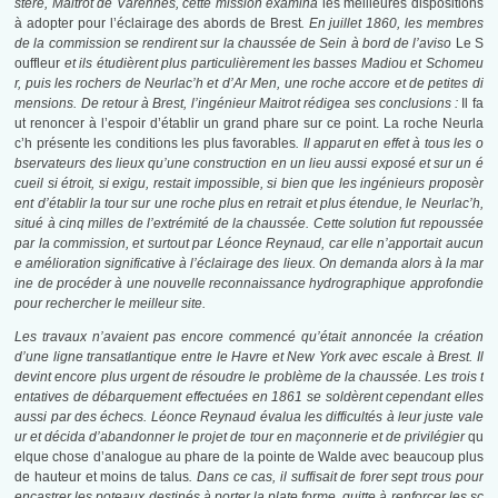
stère, Maitrot de Varennes, cette mission examina
les meilleures dispositions
à adopter pour l’éclairage des abords de Brest
. En juillet 1860, les membres
de la commission se rendirent sur la chaussée de Sein à bord de l’aviso
Le S
ouffleur
et ils étudièrent plus particulièrement les basses Madiou et Schomeu
r, puis les rochers de Neurlac’h et d’Ar Men, une roche accore et de petites di
mensions. De retour à Brest, l’ingénieur Maitrot rédigea ses conclusions :
Il fa
ut renoncer à l’espoir d’établir un grand phare sur ce point. La roche Neurla
c’h présente les conditions les plus favorables
. Il apparut en effet à tous les o
bservateurs des lieux qu’une construction en un lieu aussi exposé et sur un é
cueil si étroit, si exigu, restait impossible, si bien que les ingénieurs proposèr
ent d’établir la tour sur une roche plus en retrait et plus étendue, le Neurlac’h,
situé à cinq milles de l’extrémité de la chaussée. Cette solution fut repoussée
par la commission, et surtout par Léonce Reynaud, car elle n’apportait aucun
e amélioration significative à l’éclairage des lieux. On demanda alors à la mar
ine de procéder à une nouvelle reconnaissance hydrographique approfondie
pour rechercher le meilleur site.
Les travaux n’avaient pas encore commencé qu’était annoncée la création
d’une ligne transatlantique entre le Havre et New York avec escale à Brest. Il
devint encore plus urgent de résoudre le problème de la chaussée. Les trois t
entatives de débarquement effectuées en 1861 se soldèrent cependant elles
aussi par des échecs. Léonce Reynaud évalua les difficultés à leur juste vale
ur et décida d’abandonner le projet de tour en maçonnerie et de privilégier
qu
elque chose d’analogue au phare de la pointe de Walde avec beaucoup plus
de hauteur et moins de talus
. Dans ce cas, il suffisait de forer sept trous pour
encastrer les poteaux destinés à porter la plate forme, quitte à renforcer les sc