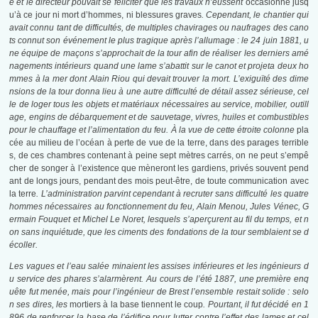
e et le directeur pouvait se féliciter que les travaux n’eussent
occasionné jusq
u’à ce jour ni mort d’hommes, ni blessures graves
. Cependant, le chantier qui
avait connu tant de difficultés, de multiples chavirages ou naufrages des cano
ts connut son événement le plus tragique après l’allumage : le 24 juin 1881, u
ne équipe de maçons s’approchait de la tour afin de réaliser les derniers amé
nagements intérieurs quand une lame s’abattit sur le canot et projeta deux ho
mmes à la mer dont Alain Riou qui devait trouver la mort. L’exiguïté des dime
nsions de la tour donna lieu à une autre difficulté de détail assez sérieuse, cel
le de loger tous les objets et matériaux nécessaires au service, mobilier, outill
age, engins de débarquement et de sauvetage, vivres, huiles et combustibles
pour le chauffage et l’alimentation du feu. À la vue de cette étroite colonne
pla
cée au milieu de l’océan à perte de vue de la terre, dans des parages terrible
s, de ces chambres contenant à peine sept mètres carrés, on ne peut s’empê
cher de songer à l’existence que mèneront les gardiens, privés souvent pend
ant de longs jours, pendant des mois peut-être, de toute communication avec
la terre
. L’administration parvint cependant à recruter sans difficulté les quatre
hommes nécessaires au fonctionnement du feu, Alain Menou, Jules Vénec, G
ermain Fouquet et Michel Le Noret, lesquels s’aperçurent au fil du temps, et n
on sans inquiétude, que les ciments des fondations de la tour semblaient se d
écoller.
Les vagues et l’eau salée minaient les assises inférieures et les ingénieurs d
u service des phares s’alarmèrent. Au cours de l’été 1887, une première enq
uête fut menée, mais pour l’ingénieur de Brest l’ensemble restait solide : selo
n ses dires, les
mortiers à la base tiennent le coup
. Pourtant, il fut décidé en 1
896 de renforcer la base de l’édifice pour lutter contre l’effet des lames et cel