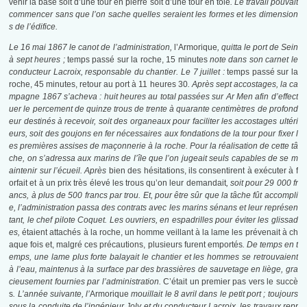
venir la base soit d’une tour en pierre soit d’une tour en tôle
. Le travail pouvait
commencer sans que l’on sache quelles seraient les formes et les dimension
s de l’édifice.
Le 16 mai 1867 le canot de l’administration,
l’Armorique
, quitta le port de Sein
à sept heures ;
temps passé sur la roche, 15 minutes
note dans son carnet le
conducteur Lacroix, responsable du chantier. Le 7 juillet :
temps passé sur la
roche, 45 minutes, retour au port à 11 heures 30
. Après sept accostages, la ca
mpagne 1867 s’acheva : huit heures au total passées sur Ar Men afin d’effect
uer le percement de quinze trous de trente à quarante centimètres de profond
eur destinés à recevoir, soit des organeaux pour faciliter les accostages ultéri
eurs, soit des goujons en fer nécessaires aux fondations de la tour pour fixer l
es premières assises de maçonnerie à la roche. Pour la réalisation de cette tâ
che, on s’adressa aux marins de l’île que l’on jugeait seuls capables de se m
aintenir sur l’écueil. Après
bien des hésitations, ils consentirent à exécuter à f
orfait et à un prix très élevé les trous qu’on leur demandait
, soit pour 29 000 fr
ancs, à plus de 500 francs par trou. Et, pour être sûr que la tâche fût accompli
e, l’administration passa des contrats avec les marins sénans et leur représen
tant, le chef pilote Coquet. Les ouvriers, en espadrilles pour éviter les glissad
es,
étaient attachés à la roche, un homme veillant à la lame les prévenait à ch
aque fois et, malgré ces précautions, plusieurs furent emportés
. De temps en t
emps, une lame plus forte balayait le chantier et les hommes se retrouvaient
à l’eau, maintenus à la surface par des brassières de sauvetage en liège, gra
cieusement fournies par l’administration.
C’était un premier pas vers le succè
s
. L’année suivante, l’
Armorique
mouillait le 8 avril dans le petit port ; toujours
sous la conduite de l’ingénieur Joly et du conducteur Lacroix, les travaux repr