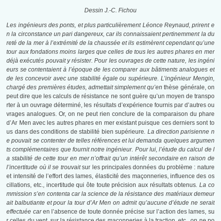
Dessin J.-C. Fichou
Les ingénieurs des ponts, et plus particulièrement Léonce Reynaud, prirent e
n la circonstance un pari dangereux, car ils connaissaient pertinemment la du
reté de la mer à l’extrémité de la chaussée et ils estimèrent cependant qu’une
tour aux fondations moins larges que celles de tous les autres phares en mer
déjà exécutés pouvait y résister. Pour les ouvrages de cette nature, les ingéni
eurs se contentaient à l’époque de les comparer aux bâtiments analogues et
de les concevoir avec une stabilité égale ou supérieure. L’ingénieur Mengin,
chargé des premières études, admettait simplement qu’en
thèse générale, on
peut dire que les calculs de résistance ne sont guère qu’un moyen de transpo
rter à un ouvrage déterminé, les résultats d’expérience fournis par d’autres ou
vrages analogues. Or, on ne peut rien conclure de la comparaison du phare
d’Ar Men avec les autres phares en mer existant puisque ces derniers sont to
us dans des conditions de stabilité bien supérieure
. La direction parisienne n
e pouvait se contenter de telles références et lui demanda quelques argumen
ts complémentaires que fournit notre ingénieur. Pour lui, l’étude du calcul de l
a stabilité de cette tour en mer n’offrait qu’un intérêt secondaire en raison de
l’incertitude où il se trouvait
sur les principales données du problème : nature
et intensité de l’effort des lames, élasticité des maçonneries, influence des os
cillations, etc., incertitude qui ôte toute précision aux résultats obtenus
. La co
mmission s’en contenta car la science de la résistance des matériaux demeur
ait balbutiante et pour la tour d’Ar Men on admit qu’aucune d’étude ne serait
effectuée car
en l’absence de toute donnée précise sur l’action des lames, su
r celles du vent, sur la résistance des maçonneries à la traction, etc., on ne po