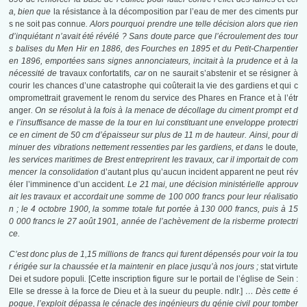
a, bien que
la résistance à la décomposition par l’eau de mer des ciments pur
s ne soit pas connue
. Alors pourquoi prendre une telle décision alors que rien
d’inquiétant n’avait été révélé ? Sans doute parce que l’écroulement des tour
s balises du Men Hir en 1886, des Fourches en 1895 et du Petit-Charpentier
en 1896, emportées sans signes annonciateurs, incitait à la prudence et à la
nécessité de
travaux confortatifs
, car
on ne saurait s’abstenir et se résigner à
courir les chances d’une catastrophe qui coûterait la vie des gardiens et qui c
ompromettrait gravement le renom du service des Phares en France et à l’étr
anger
. On se résolut à la fois à la menace de décollage du ciment prompt et d
e l’insuffisance de masse de la tour en lui constituant une enveloppe protectri
ce en ciment de 50 cm d’épaisseur sur plus de 11 m de hauteur. Ainsi, pour di
minuer des vibrations nettement ressenties par les gardiens, et dans
le doute
,
les services maritimes de Brest entreprirent les travaux, car il importait de com
mencer la consolidation
d’autant plus qu’aucun incident apparent ne peut rév
éler l’imminence d’un accident
. Le 21 mai, une décision ministérielle approuv
ait les travaux et accordait une somme de 100 000 francs pour leur réalisatio
n ; le 4 octobre 1900, la somme totale fut portée à 130 000 francs, puis à 15
0 000 francs le 27 août 1901, année de l’achèvement de la risberme protectri
ce.
C’est donc plus de 1,15 millions de francs qui furent dépensés pour voir la tou
r érigée sur la chaussée et la maintenir en place jusqu’à nos jours ;
stat virtute
Dei et sudore populi
.
[Cette inscription figure sur le portail de l’église de Sein :
Elle se dresse à la force de Dieu et à la sueur du peuple. ndlr.]
… Dès cette é
poque, l’exploit dépassa le cénacle des ingénieurs du génie civil pour tomber