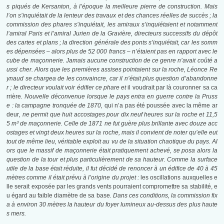
s piqués de Kersanton, à l’époque la meilleure pierre de construction. Mais
l’on s’inquiétait de la lenteur des travaux et des chances réelles de succès ; la
commission des phares s’inquiétait, les amiraux s’inquiétaient et notamment
l’amiral Paris et l’amiral Jurien de la Gravière, directeurs successifs du dépôt
des cartes et plans ; la direction générale des ponts s’inquiétait, car les somm
es dépensées – alors plus de 52 000 francs – n’étaient pas en rapport avec le
cube de maçonnerie. Jamais aucune construction de ce genre n’avait coûté a
ussi cher. Alors que les premières assises pointaient sur la roche, Léonce Re
ynaud se chargea de les convaincre, car il n’était plus question d’abandonne
r ; le directeur voulait voir édifier ce phare et
il voudrait par là couronner sa ca
rrière
. Nouvelle déconvenue lorsque le pays entra en guerre contre la Pruss
e : la campagne tronquée de 1870,
qui n’a pas été poussée avec la même ar
deur
, ne permit que huit accostages pour dix neuf heures sur la roche et 11,5
5 m³ de maçonnerie. Celle de 1871 ne fut guère plus brillante avec douze acc
ostages et vingt deux heures sur la roche, mais il convient de noter qu’elle eut
tout de même lieu, véritable exploit au vu de la situation chaotique du pays. Al
ors que le massif de maçonnerie était pratiquement achevé, se posa alors la
question de la tour et plus particulièrement de sa hauteur. Comme la surface
utile de la base était réduite, il fut décidé de renoncer à un édifice de 40 à 45
mètres comme il était prévu à l’origine du projet :
les oscillations auxquelles e
lle serait exposée par les grands vents pourraient compromettre sa stabilité, e
u égard au faible diamètre de sa base
. Dans ces conditions, la commission fix
a à environ 30 mètres la hauteur du foyer lumineux au-dessus des plus haute
s mers.