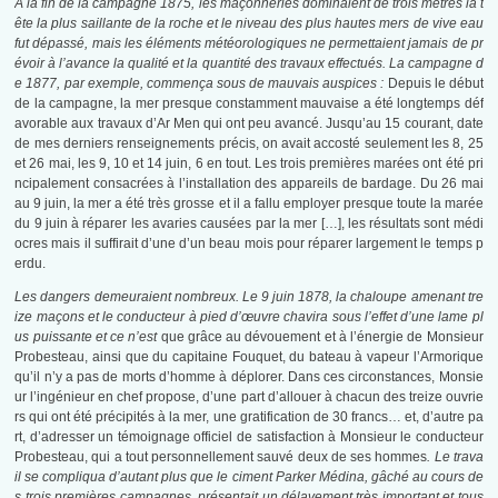
À la fin de la campagne 1875, les maçonneries dominaient de trois mètres la t
ête la plus saillante de la roche et le niveau des plus hautes mers de vive eau
fut dépassé, mais les éléments météorologiques ne permettaient jamais de pr
évoir à l’avance la qualité et la quantité des travaux effectués. La campagne d
e 1877, par exemple, commença sous de mauvais auspices :
Depuis le début
de la campagne, la mer presque constamment mauvaise a été longtemps déf
avorable aux travaux d’Ar Men qui ont peu avancé. Jusqu’au 15 courant, date
de mes derniers renseignements précis, on avait accosté seulement les 8, 25
et 26 mai, les 9, 10 et 14 juin, 6 en tout. Les trois premières marées ont été pri
ncipalement consacrées à l’installation des appareils de bardage. Du 26 mai
au 9 juin, la mer a été très grosse et il a fallu employer presque toute la marée
du 9 juin à réparer les avaries causées par la mer […], les résultats sont médi
ocres mais il suffirait d’une d’un beau mois pour réparer largement le temps p
erdu.
Les dangers demeuraient nombreux. Le 9 juin 1878, la chaloupe amenant tre
ize maçons et le conducteur à pied d’œuvre chavira sous l’effet d’une lame pl
us puissante et ce n’est
que grâce au dévouement et à l’énergie de Monsieur
Probesteau, ainsi que du capitaine Fouquet, du bateau à vapeur l’Armorique
qu’il n’y a pas de morts d’homme à déplorer. Dans ces circonstances, Monsie
ur l’ingénieur en chef propose, d’une part d’allouer à chacun des treize ouvrie
rs qui ont été précipités à la mer, une gratification de 30 francs… et, d’autre pa
rt, d’adresser un témoignage officiel de satisfaction à Monsieur le conducteur
Probesteau, qui a tout personnellement sauvé deux de ses hommes
. Le trava
il se compliqua d’autant plus que le ciment Parker Médina, gâché au cours de
s trois premières campagnes, présentait un délavement très important et tous