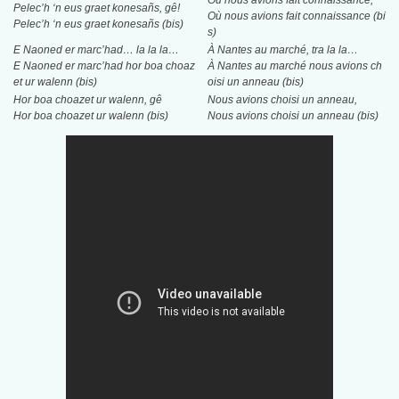
Où nous avions fait connaissance,
Pelec’h ‘n eus graet konesañs, gê!
Où nous avions fait connaissance (bi
Pelec’h ‘n eus graet konesañs (bis)
s)
E Naoned er marc’had… la la la…
À Nantes au marché, tra la la…
E Naoned er marc’had hor boa choaz
À Nantes au marché nous avions ch
et ur walenn (bis)
oisi un anneau (bis)
Hor boa choazet ur walenn, gê
Nous avions choisi un anneau,
Hor boa choazet ur walenn (bis)
Nous avions choisi un anneau (bis)