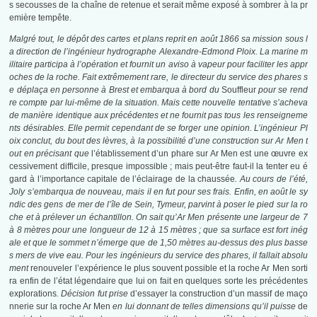
s secousses de la chaîne de retenue et serait même exposé à sombrer à la pr
emière tempête.
Malgré tout, le dépôt des cartes et plans reprit en août 1866 sa mission sous l
a direction de l’ingénieur hydrographe Alexandre-Edmond Ploix. La marine m
ilitaire participa à l’opération et fournit un aviso à vapeur pour faciliter les appr
oches de la roche. Fait extrêmement rare, le directeur du service des phares s
e déplaça en personne à Brest et embarqua à bord du
Souffleur
pour se rend
re compte par lui-même de la situation. Mais cette nouvelle tentative s’acheva
de manière identique aux précédentes et ne fournit pas tous les renseigneme
nts désirables. Elle permit cependant de se forger une opinion. L’ingénieur Pl
oix conclut, du bout des lèvres, à la possibilité d’une construction sur Ar Men t
out en précisant que
l’établissement d’un phare sur Ar Men est une œuvre ex
cessivement difficile, presque impossible ; mais peut-être faut-il la tenter eu é
gard à l’importance capitale de l’éclairage de la chaussée
. Au cours de l’été,
Joly s’embarqua de nouveau, mais il en fut pour ses frais. Enfin, en août le sy
ndic des gens de mer de l’île de Sein, Tymeur, parvint à poser le pied sur la ro
che et à prélever un échantillon. On sait qu’Ar Men présente une largeur de 7
à 8 mètres pour une longueur de 12 à 15 mètres ; que sa surface est fort inég
ale et que le sommet n’émerge que de 1,50 mètres au-dessus des plus basse
s mers de vive eau. Pour les ingénieurs du service des phares, il fallait absolu
ment
renouveler l’expérience le plus souvent possible et la roche Ar Men sorti
ra enfin de l’état légendaire que lui on fait en quelques sorte les précédentes
explorations
. Décision fut prise
d’essayer la construction d’un massif de maço
nnerie sur la roche Ar Men
en lui donnant de telles dimensions qu’il puisse
de