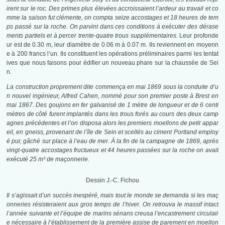
irent sur le roc. Des primes plus élevées accroissaient l’ardeur au travail et co
mme la saison fut clémente, on compta seize accostages et 18 heures de tem
ps passé sur la roche. On parvint dans ces conditions à exécuter des dérase
ments partiels et à percer trente-quatre trous supplémentaires.
Leur profonde
ur est de 0.30 m, leur diamètre de 0.06 m à 0.07 m. Ils reviennent en moyenn
e à 200 francs l’un. Ils constituent les opérations préliminaires parmi les tentat
ives que nous faisons pour édifier un nouveau phare sur la chaussée de Sei
n
.
La construction proprement dite commença en mai 1869 sous la conduite d’u
n nouvel ingénieur, Alfred Cahen, nommé pour son premier poste à Brest en
mai 1867. Des goujons en fer galvanisé de 1 mètre de longueur et de 6 centi
mètres de côté furent implantés dans les trous forés au cours des deux camp
agnes précédentes et l’on disposa alors les premiers moellons de petit appar
eil, en gneiss, provenant de l’île de Sein et scellés au ciment Portland employ
é pur, gâché sur place à l’eau de mer. À la fin de la campagne de 1869, après
vingt-quatre accostages fructueux et 44 heures passées sur la roche on avait
exécuté 25 m³ de maçonnerie.
Dessin J.‑C. Fichou
Il s’agissait d’un succès inespéré, mais tout le monde se demanda si les maç
onneries résisteraient aux gros temps de l’hiver. On retrouva le massif intact
l’année suivante et l’équipe de marins sénans creusa l’encastrement circulair
e nécessaire à l’établissement de la première assise de parement en moellon