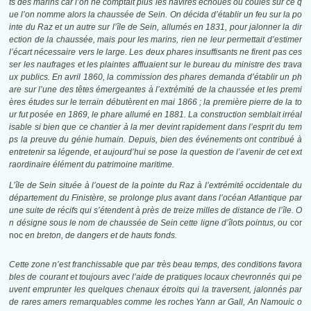
ts des marins car l’on ne comptait plus les navires échoués ou coulés sur ce q
ue l’on nomme alors la chaussée de Sein. On décida d’établir un feu sur la po
inte du Raz et un autre sur l’île de Sein, allumés en 1831, pour jalonner la dir
ection de la chaussée, mais pour les marins, rien ne leur permettait d’estimer
l’écart nécessaire vers le large. Les deux phares insuffisants ne firent pas ces
ser les naufrages et les plaintes affluaient sur le bureau du ministre des trava
ux publics. En avril 1860, la commission des phares demanda d’établir un ph
are sur l’une des têtes émergeantes à l’extrémité de la chaussée et les premi
ères études sur le terrain débutèrent en mai 1866 ; la première pierre de la to
ur fut posée en 1869, le phare allumé en 1881. La construction semblait irréal
isable si bien que ce chantier à la mer devint rapidement dans l’esprit du tem
ps la preuve du génie humain. Depuis, bien des événements ont contribué à
entretenir sa légende, et aujourd’hui se pose la question de l’avenir de cet ext
raordinaire élément du patrimoine maritime.
L’île de Sein située à l’ouest de la pointe du Raz à l’extrémité occidentale du
département du Finistère, se prolonge plus avant dans l’océan Atlantique par
une suite de récifs qui s’étendent à près de treize milles de distance de l’île. O
n désigne sous le nom de chaussée de Sein cette ligne d’îlots pointus, ou
cor
noc
en breton, de dangers et de hauts fonds.
Cette zone n’est franchissable que par très beau temps, des conditions favora
bles de courant et toujours avec l’aide de pratiques locaux chevronnés qui pe
uvent emprunter les quelques chenaux étroits qui la traversent, jalonnés par
de rares amers remarquables comme les roches Yann ar Gall, An Namouic o