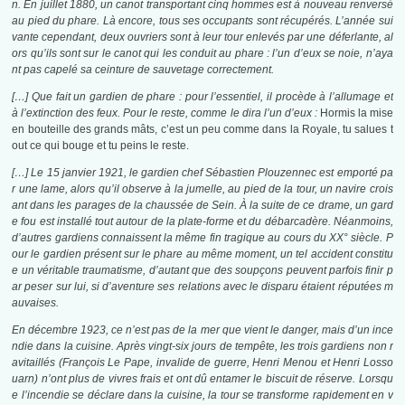
n. En juillet 1880, un canot transportant cinq hommes est à nouveau renversé
au pied du phare. Là encore, tous ses occupants sont récupérés. L’année sui
vante cependant, deux ouvriers sont à leur tour enlevés par une déferlante, al
ors qu’ils sont sur le canot qui les conduit au phare : l’un d’eux se noie, n’aya
nt pas capelé sa ceinture de sauvetage correctement.
[…] Que fait un gardien de phare : pour l’essentiel, il procède à l’allumage et
à l’extinction des feux. Pour le reste, comme le dira l’un d’eux :
Hormis la mise
en bouteille des grands mâts, c’est un peu comme dans la Royale, tu salues t
out ce qui bouge et tu peins le reste.
[…]
Le 15 janvier 1921, le gardien chef Sébastien Plouzennec est emporté pa
r une lame, alors qu’il observe à la jumelle, au pied de la tour, un navire crois
ant dans les parages de la chaussée de Sein. À la suite de ce drame, un gard
e fou est installé tout autour de la plate-forme et du débarcadère. Néanmoins,
d’autres gardiens connaissent la même fin tragique au cours du XX
°
siècle. P
our le gardien présent sur le phare au même moment, un tel accident constitu
e un véritable traumatisme, d’autant que des soupçons peuvent parfois finir p
ar peser sur lui, si d’aventure ses relations avec le disparu étaient réputées m
auvaises.
En décembre 1923, ce n’est pas de la mer que vient le danger, mais d’un ince
ndie dans la cuisine. Après vingt-six jours de tempête, les trois gardiens non r
avitaillés (François Le Pape, invalide de guerre, Henri Menou et Henri Losso
uarn) n’ont plus de vivres frais et ont dû entamer le biscuit de réserve. Lorsqu
e l’incendie se déclare dans la cuisine, la tour se transforme rapidement en v