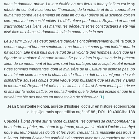
dans le domaine public. La tour édifiée en des lieux si inhospitaliers est le sy
mbole du combat victorieux de l’humanité, de la volonté et de la coopération
humaines contre les éléments en cette fin du XIX° siècle où la science doit en
core prouver tous ces bienfaits. Le défi relevé par Léonce Reynaud et auquel
s’accrochent les îliens, les marins, les pêcheurs et les constructeurs a été maî
trisé face aux forces indomptables de la nature et de la mer.
Le 10 avril 1990, les deux derniers gardiens ont définitivement quitté la tour, d
evenue aujourd’hui une sentinelle sans homme et sans grand intérêt pour la
navigation. Elle n’est plus que le fruit de la volonté des hommes, alors que la l
égende se renforce à chaque instant. Se pose alors la question de la préserv
ation de ce monument et les avis sont très partagés sur le sujet. Faut-il investi
r des sommes importantes, dont le ministère de la Culture ne dispose pas, po
ur maintenir cette tour sur la chaussée de Sein ou doit-on se résigner à la voir
disparaître sous les coups d’une vague plus puissante que les autres ? Dans
la mesure où Reynaud lui-même s’estimait satisfait si Armen tenait plus de ce
nt ans sur la roche battue, on peut admettre que le délai est écoulé et que le s
ort inéluctable des phares en mer est bien de s’écrouler.
[1]
Jean Christophe Fichou,
agrégé d’histoire, docteur en histoire et géographi
e. http://journals.openedition.org/lha/188 ; DOI : 10.4000/lha.188
Couchés à plat ventre sur la roche glissante, les ouvriers se cramponnaient à
la moindre aspérité, arrachant le goémon, nettoyant le récif à l’acide chlorhyd
rique qui leur brûlait les doigts et les yeux, creusant à la massette des trous d
e fleuret, faisant éclater les aspérités du gneiss avec des cartouches de ched