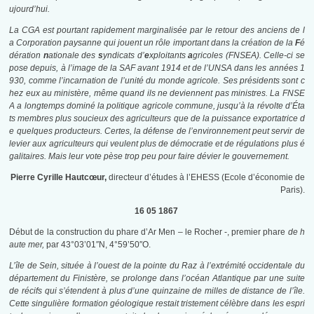
ujourd’hui.
La CGA est pourtant rapidement marginalisée par le retour des anciens de l
a Corporation paysanne qui jouent un rôle important dans la création de la
F
é
dération
n
ationale des
s
yndicats d’
e
xploitants
a
gricoles (FNSEA). Celle-ci se
pose depuis, à l’image de la SAF avant 1914 et de l’UNSA dans les années 1
930, comme l’incarnation de l’unité du monde agricole. Ses présidents sont c
hez eux au ministère, même quand ils ne deviennent pas ministres. La FNSE
A a longtemps dominé la politique agricole commune, jusqu’à la révolte d’Éta
ts membres plus soucieux des agriculteurs que de la puissance exportatrice d
e quelques producteurs. Certes, la défense de l’environnement peut servir de
levier aux agriculteurs qui veulent plus de démocratie et de régulations plus é
galitaires. Mais leur vote pèse trop peu pour faire dévier le gouvernement.
Pierre Cyrille Hautcœur,
directeur d’études à l’EHESS (Ecole d’économie de
Paris).
16 05 1867
Début de la construction du phare d’Ar Men – le Rocher -, premier phare
de h
aute mer,
par 43°03’01″N, 4°59’50″O.
L’île de Sein, située à l’ouest de la pointe du Raz à l’extrémité occidentale du
département du Finistère, se prolonge dans l’océan Atlantique par une suite
de récifs qui s’étendent à plus d’une quinzaine de milles de distance de l’île.
Cette singulière formation géologique restait tristement célèbre dans les espri