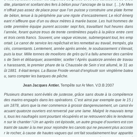
dite, plantant et scellant des fers à béton pour l’ancrage de la tour.
[…]
Ar Men
n’offrait pas assez de place pour que l’on puisse y construire une plate forme
de béton, tenue à la périphérie par une rigole d’encastrement. Le récif émerg
eant n’affleure que d’un ou deux mètres à marée basse. Les huit hommes de
cette première équipe purent accoster sept fois, travaillant huit heures dans
l’année, forant quinze trous de trente centimètres payés à la pièce entre cent
et trois cents francs. Souvent, une vague vicieuse, submergeant tout, les emp
ortait. Le canot de service les repêchait et les remettait au travail, trempés, gla
cés, consentants. Lentement, année après année, le soubassement s’élevait,
puis la tour. Mille tonnes de moellons de grès qu’il a fallu amener des carrière
s de Sein et débarquer, assembler, sceller ! Après quatorze années de travau
x harassants, le premier phare de la Chaussée de Sein s’est allumé, le 31 ao
ût 1881. Il était temps. La Basse Froide venait d’engloutir son vingtième batea
u, sans compter les barques de pêche.
Jean Jacques Antier.
Tempête sur Ar Men. V.D.B 2007
Plusieurs drames sont évités de justesse, grâce sans doute à la compétence
des marins engagés dans les opérations. C’est ainsi par exemple que le 15 j
uin 1878, alors que la mer commence à grossir dangereusement, un canot év
acuant quatorze ouvriers est renversé par une lame.
Malgré le mauvais temp
s, tous les naufragés sont pourtant récupérés et se retrouvent dès le lendemai
n sur le chantier ! Un an après cet épisode, un autre groupe d’ouvriers est con
traint de sauter à la mer pour rejoindre les canots qui ne peuvent plus accoste
r le rocher, à cause de hautes vagues qui ont fait soudainement leur apparitio