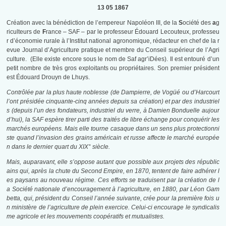
13 05 1867
Création avec la bénédiction de l’empereur Napoléon III, de la
S
ociété des
a
g
riculteurs de
F
rance – SAF – par le professeur Édouard Lecouteux, professeu
r d’économie rurale à l’Institut national agronomique, rédacteur en chef de la r
evue Journal d’Agriculture pratique et membre du Conseil supérieur de l’Agri
culture
. (Elle existe encore sous le nom de Saf agr’iDées). Il est entouré d’un
petit nombre de très gros exploitants ou propriétaires. Son premier président
est Édouard Drouyn de Lhuys.
Contrôlée par la plus haute noblesse (de Dampierre, de Vogüé ou d’Harcourt
l’ont présidée cinquante-cinq années depuis sa création) et par des industriel
s (depuis l’un des fondateurs, industriel du verre, à Damien Bonduelle aujour
d’hui), la SAF espère tirer parti des traités de libre échange pour conquérir les
marchés européens.
Mais elle tourne casaque dans un sens plus protectionni
ste quand l’invasion des grains américain et russe affecte le marché europée
n dans le dernier quart du XIX° siècle.
Mais, auparavant, elle s’oppose autant que possible aux projets des républic
ains qui, après la chute du Second Empire, en 1870, tentent de faire adhérer l
es paysans au nouveau régime. Ces efforts se traduisent par la création de l
a Société nationale d’encouragement à l’agriculture, en 1880, par Léon Gam
betta, qui, président du Conseil l’année suivante, crée pour la première fois u
n ministère de l’agriculture de plein exercice. Celui-ci encourage le syndicalis
me agricole et les mouvements coopératifs et mutualistes.