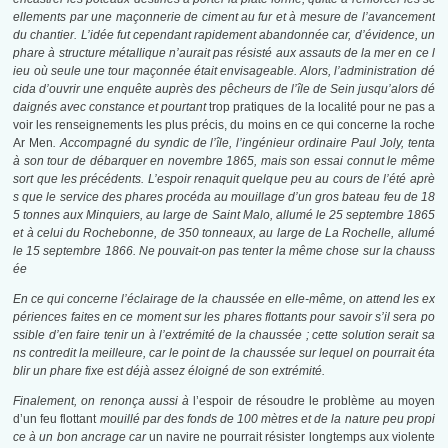
ellements par une maçonnerie de ciment au fur et à mesure de l’avancement
du chantier. L’idée fut cependant rapidement abandonnée car, d’évidence, un
phare à structure métallique n’aurait pas résisté aux assauts de la mer en ce l
ieu où seule une tour maçonnée était envisageable. Alors, l’administration dé
cida d’ouvrir une enquête auprès des pêcheurs de l’île de Sein jusqu’alors dé
daignés avec constance et pourtant
trop pratiques de la localité pour ne pas a
voir les renseignements les plus précis, du moins en ce qui concerne la roche
Ar Men
. Accompagné du syndic de l’île, l’ingénieur ordinaire Paul Joly, tenta
à son tour de débarquer en novembre 1865, mais son essai connut le même
sort que les précédents. L’espoir renaquit quelque peu au cours de l’été aprè
s que le service des phares procéda au mouillage d’un gros bateau feu de 18
5 tonnes aux Minquiers, au large de Saint Malo, allumé le 25 septembre 1865
et à celui du Rochebonne, de 350 tonneaux, au large de La Rochelle, allumé
le 15 septembre 1866. Ne pouvait-on pas tenter la même chose sur la chauss
ée
En ce qui concerne l’éclairage de la chaussée en elle-même, on attend les ex
périences faites en ce moment sur les phares flottants pour savoir s’il sera po
ssible d’en faire tenir un à l’extrémité de la chaussée ; cette solution serait sa
ns contredit la meilleure, car le point de la chaussée sur lequel on pourrait éta
blir un phare fixe est déjà assez éloigné de son extrémité.
Finalement, on renonça aussi à
l’espoir de résoudre le problème au moyen
d’un feu flottant
mouillé par des fonds de 100 mètres et de la nature peu propi
ce à un bon ancrage car
un navire ne pourrait résister longtemps aux violente