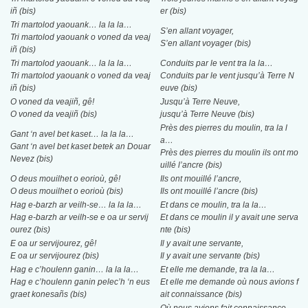
iñ (bis)
er (bis)
Tri martolod yaouank… la la la…
S’en allant voyager,
Tri martolod yaouank o voned da veaj
S’en allant voyager (bis)
iñ (bis)
Tri martolod yaouank… la la la…
Conduits par le vent tra la la…
Tri martolod yaouank o voned da veaj
Conduits par le vent jusqu’à Terre N
iñ (bis)
euve (bis)
O voned da veajiñ, gê!
Jusqu’à Terre Neuve,
O voned da veajiñ (bis)
jusqu’à Terre Neuve (bis)
Près des pierres du moulin, tra la l
Gant ‘n avel bet kaset… la la la…
a…
Gant ‘n avel bet kaset betek an Douar
Près des pierres du moulin ils ont mo
Nevez (bis)
uillé l’ancre (bis)
O deus mouilhet o eorioù, gê!
Ils ont mouillé l’ancre,
O deus mouilhet o eorioù (bis)
Ils ont mouillé l’ancre (bis)
Hag e-barzh ar veilh-se… la la la…
Et dans ce moulin, tra la la…
Hag e-barzh ar veilh-se e oa ur servij
Et dans ce moulin il y avait une serva
ourez (bis)
nte (bis)
E oa ur servijourez, gê!
Il y avait une servante,
E oa ur servijourez (bis)
Il y avait une servante (bis)
Hag e c’houlenn ganin… la la la…
Et elle me demande, tra la la…
Hag e c’houlenn ganin pelec’h ‘n eus
Et elle me demande où nous avions f
graet konesañs (bis)
ait connaissance (bis)