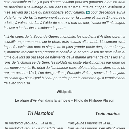
aste cheminée et il n’y a pas d’autre solution pour les gardiens, alors en train
de procéder à l’allumage du feu dans la lanterne, que de fuir par l’extérieur e
n se servant du câble du paratonnerre et du catarhu
[2]
pour descendre sur la
plate-forme. De là, ils parviennent à regagner la cuisine et, après 17 heures d
e lutte, à vaincre le feu à l’aide de seaux d’eau de mer, évitant qu’il n’atteigne
la cuve à fuel et fasse exploser le phare.
[…]
Au cours de la Seconde Guerre mondiale, les gardiens d’Ar Men durent a
ccueillir en permanence sur le phare trois soldats allemands. L’occupant avait
imposé l’extinction pure et simple de la plus grande partie des phares françai
s, manière radicale d’en prendre le contrôle. À Ar Men, le feu ne devait être al
lumé que lors du passage de bâtiments de la marine allemande dans les envi
rons de la chaussée de Sein, les soldats en poste étant informés par radio de
ces mouvements. En dépit de l’ambiance exécrable qui régnait alors sur le ph
are, en octobre 1941, l’un des gardiens, François Violant, sauva de la noyade
un soldat qui s’était jeté à l’eau pour récupérer le cormoran qu’il venait d’abat
tre avec son fusil.
Wikipedia
Le phare d’Ar-Men dans la tempête – Photo de Philippe Plisson
Tri Martolod
Trois marins
Tri martolod yaouank… la la la…
Trois jeunes marins tra la la…
Tri martolod yaouank o voned da veaj
Trois jeunes marins s’en allant voyag