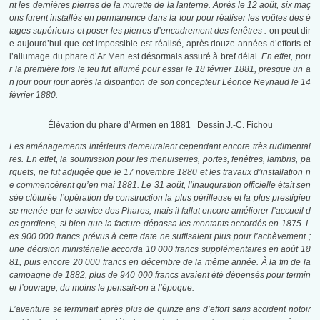
nt les dernières pierres de la murette de la lanterne. Après le 12 août, six maç
ons furent installés en permanence dans la tour pour réaliser les voûtes des é
tages supérieurs et poser les pierres d’encadrement des fenêtres :
on peut dir
e aujourd’hui que cet impossible est réalisé, après douze années d’efforts et
l’allumage du phare d’Ar Men est désormais assuré à bref délai
. En effet, pou
r la première fois le feu fut allumé pour essai le 18 février 1881, presque un a
n jour pour jour après la disparition de son concepteur Léonce Reynaud le 14
février 1880.
Élévation du phare d’Armen en 1881 Dessin J.-C. Fichou
Les aménagements intérieurs demeuraient cependant encore très rudimentai
res. En effet, la soumission pour les menuiseries, portes, fenêtres, lambris, pa
rquets, ne fut adjugée que le 17 novembre 1880 et les travaux d’installation n
e commencèrent qu’en mai 1881. Le 31 août, l’inauguration officielle était sen
sée clôturée l’opération de construction la plus périlleuse et la plus prestigieu
se menée par le service des Phares, mais il fallut encore améliorer l’accueil d
es gardiens, si bien que la facture dépassa les montants accordés en 1875. L
es 900 000 francs prévus à cette date ne suffisaient plus pour l’achèvement ;
une décision ministérielle accorda 10 000 francs supplémentaires en août 18
81, puis encore 20 000 francs en décembre de la même année. À la fin de la
campagne de 1882, plus de 940 000 francs avaient été dépensés pour termin
er l’ouvrage, du moins le pensait-on à l’époque.
L’aventure se terminait après plus de quinze ans d’effort sans accident notoir