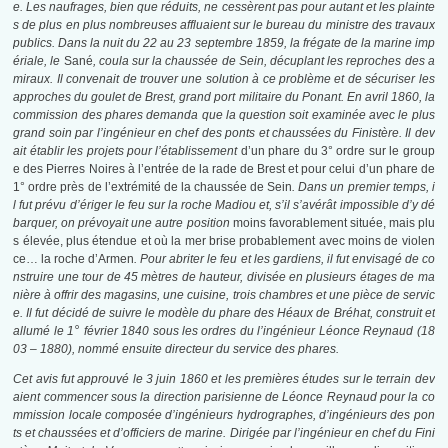
e. Les naufrages, bien que réduits, ne cessèrent pas pour autant et les plainte
s de plus en plus nombreuses affluaient sur le bureau du ministre des travaux
publics. Dans la nuit du 22 au 23 septembre 1859, la frégate de la marine imp
ériale, le
Sané
, coula sur la chaussée de Sein, décuplant les reproches des a
miraux. Il convenait de trouver une solution à ce problème et de sécuriser les
approches du goulet de Brest, grand port militaire du Ponant. En avril 1860, la
commission des phares demanda que la question soit examinée avec le plus
grand soin par l’ingénieur en chef des ponts et chaussées du Finistère. Il dev
ait établir les projets pour l’établissement
d’un phare du 3° ordre sur le group
e des Pierres Noires à l’entrée de la rade de Brest et pour celui d’un phare de
1° ordre près de l’extrémité de la chaussée de Sein
. Dans un premier temps, i
l fut prévu d’ériger le feu sur la roche Madiou et, s’il s’avérât impossible d’y dé
barquer, on prévoyait une autre position
moins favorablement située, mais plu
s élevée, plus étendue et où la mer brise probablement avec moins de violen
ce… la roche d’Armen
. Pour abriter le feu et les gardiens, il fut envisagé de co
nstruire une tour de 45 mètres de hauteur, divisée en plusieurs étages de ma
nière à offrir des magasins, une cuisine, trois chambres et une pièce de servic
e. Il fut décidé de suivre le modèle du phare des Héaux de Bréhat, construit et
°
allumé le 1
février 1840 sous les ordres du l’ingénieur Léonce Reynaud (18
03 – 1880), nommé ensuite directeur du service des phares.
Cet avis fut approuvé le 3 juin 1860 et les premières études sur le terrain dev
aient commencer sous la direction parisienne de Léonce Reynaud pour la co
mmission locale composée d’ingénieurs hydrographes, d’ingénieurs des pon
ts et chaussées et d’officiers de marine. Dirigée par l’ingénieur en chef du Fini