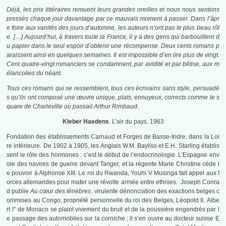
Déjà, les prix littéraires remuent leurs grandes oreilles et nous nous sentons
pressés chaque jour davantage par ce mauvais moment à passer. Dans l’âpr
e foire aux vanités des jours d’automne, les auteurs n’ont pas le plus beau rôl
e. […] Aujourd’hui, à travers toute la France, il y a des gens qui barbouillent d
u papier dans le seul espoir d’obtenir une récompense. Deux cents romans p
araissent ainsi en quelques semaines. Il est impossible d’en lire plus de vingt.
Cent quatre-vingt romanciers se condamnent, par avidité et par bêtise, aux m
élancolies du néant.
Tous ces romans qui se ressemblent, tous ces écrivains sans style, persuadé
s qu’ils ont composé une œuvre unique, plats, ennuyeux, corrects comme le s
quare de Charleville où passait Arthur Rimbaud.
Kleber Haedens
. L’air du pays. 1963
Fondation des établissements Carnaud et Forges de Basse-Indre, dans la Loi
re inférieure. De 1902 à 1905, les Anglais W.M. Bayliss et E.H. Starling établis
sent le rôle des hormones : c’est le début de l’endocrinologie. L’Espagne env
oie des navires de guerre devant Tanger, et la régente Marie Christine cède l
e pouvoir à Alphonse XIII. Le roi du Rwanda, Youhi V Musinga fait appel aux f
orces allemandes pour mater une révolte armée entre ethnies. Joseph Conra
d publie
Au cœur des ténèbres
, virulente dénonciation des exactions belges c
ommises au Congo, propriété personnelle du roi des Belges, Léopold II. Albe
rt I° de Monaco se plaint vivement du bruit et de la poussière engendrés par l
e passage des automobiles sur la corniche ; il s’en ouvre au docteur suisse E