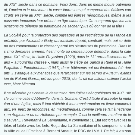
du XXI° siècle dans ce domaine. Voici donc, dans un même moule patrimoni
al, l’ancien et le nouveau. Un vaste fourre tout qui comprend des édifices con
struits en série au XIX° siècle, comme les églises néogothiques, même si les
passants innocents leur prêtent un âge canonique. On comprend que les ass
ociations de défense du patrimoine ne sachent plus où donner de la tête !
La Société
pour la protection des paysages et de l’esthétique de la France est
présidée par Alexandre Gady, universitaire réputé, combatif, mais qui se défe
nd des commentaires le classant parmi les
pleureuses du patrimoine
. Dans le
s cinq dernières années, il est monté au créneau pour défendre, dans la caté
gorie XX° siècle, la Halle Freyssinet (1929), dans le 13° arrondissement de P
aris – aujourd’hui classée -, mais aussi le siège de Sanofi à Rueil et la Halle
Esquillan à Fontainebleau (1941), deux bâtiments qui ont finalement été détr
uits. Il s’attaque aux menaces que ferait peser sur les serres d’Auteuil l’extens
ion de Roland Garros, prévue pour 2018, dont il dit par ailleurs estimer l’archit
ecte, Marc Mimram.
Il ne décolère pas contre la destruction des églises néogothiques du XIX° siè
cle comme celle d’Abbeville, dans la Somme. C’est difficile d’accepter la muta
tion d’une église, mais il faut réfléchir à leur transformation en lieux commerci
aux, en lieux de rencontres, en médiathèques, comme cela se fait à l’étrange
r, en Angleterre ou en Hollande par exemple. C’est la meilleure manière de le
s sauver… Revenant à La Samaritaine, il commente :
L’État est fort avec les fa
ibles et faible avec les forts. Regardez La Samaritaine et le comportement de
la Ville ou de l’État face à Bernard Arnault, le PDG de LVMH.
De fait, il est sou