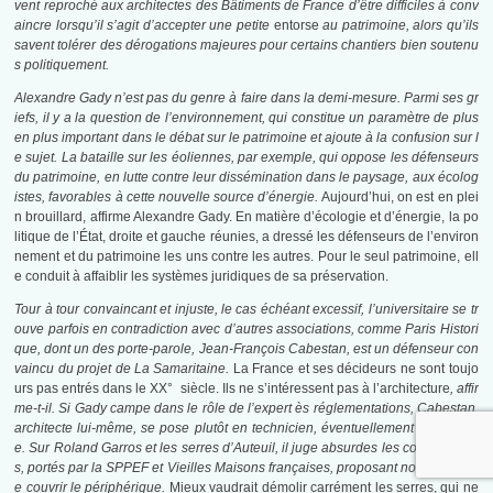
vent reproché aux architectes des Bâtiments de France d’être difficiles à conv
aincre lorsqu’il s’agit d’accepter une petite
entorse
au patrimoine, alors qu’ils
savent tolérer des dérogations majeures pour certains chantiers bien soutenu
s politiquement.
Alexandre Gady n’est pas du genre à faire dans la demi-mesure. Parmi ses gr
iefs, il y a la question de l’environnement, qui constitue un paramètre de plus
en plus important dans le débat sur le patrimoine et ajoute à la confusion sur l
e sujet. La bataille sur les éoliennes, par exemple, qui oppose les défenseurs
du patrimoine, en lutte contre leur dissémination dans le paysage, aux écolog
istes, favorables à cette nouvelle source d’énergie.
Aujourd’hui, on est en plei
n brouillard, affirme Alexandre Gady. En matière d’écologie et d’énergie, la po
litique de l’État, droite et gauche réunies, a dressé les défenseurs de l’environ
nement et du patrimoine les uns contre les autres. Pour le seul patrimoine, ell
e conduit à affaiblir les systèmes juridiques de sa préservation.
Tour à tour convaincant et injuste, le cas échéant excessif, l’universitaire se tr
ouve parfois en contradiction avec d’autres associations, comme Paris Histori
que, dont un des porte-parole, Jean-François Cabestan, est un défenseur con
vaincu du projet de La Samaritaine.
La France et ses décideurs ne sont toujo
urs pas entrés dans le XX° siècle. Ils ne s’intéressent pas à l’architecture
, affir
me-t-il. Si Gady campe dans le rôle de l’expert ès réglementations, Cabestan,
architecte lui-même, se pose plutôt en technicien, éventuellement iconoclast
e. Sur Roland Garros et les serres d’Auteuil, il juge absurdes les contre-projet
s, portés par la SPPEF et Vieilles Maisons françaises, proposant notamment d
e couvrir le périphérique.
Mieux vaudrait démolir carrément les serres, qui ne