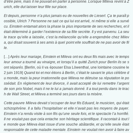
d’être père, mais il ne pouvait en parler à personne. Lorsque Mileva revint à Z
urich, elle dut laisser leur fille sur place.
Et depuis, personne n’a plus jamais eu de nouvelles de Lieserl. Ça te paraît p
ossible, Ulrich ? Personne ne sait ce qui lui est arrivé, ni même si elle a survé
cu. Einstein entamait alors la phase la plus importante de ses recherches, et il
était déterminé à garder l’existence de sa fille secrète. Il y est parvenu. La seu
le trace qu’elle a laissée, c’est la mélancolie qu’elle a engendrée chez Milev
a, qui disait souvent à ses amis à quel point elle souf
frait de ne pas avoir de fil
le.
[…]
Après leur mariage, Einstein et Mileva ont eu deux fils mais avec le temps
leur amour a tourné au vinaigre, et lorsqu’il a quitté Zurich pour Berlin ils se s
ont séparés.
[Berlin, où il va épouser Elsa Löwenthal, une lointaine cousine le
2 juin 1919]
Quand toi et moi étions à Berlin, c’était le savant le plus célèbre d
u monde, mais la peur irrationnelle que Mileva ne détruise sa réputation le po
ssédait. En règlement de leur divorce, il avait accepté de lui remettre l’argent
de son prix Nobel, mais il ne le lui a jamais donné. Il a tout perdu dans le krac
h de Wall Street, et Mileva a terminé ses jours dans la misère.
Cette pauvre Mileva devait s’occuper de leur fils Eduard, le musicien, qui était
schizophrène. Il a fallu l’hospitaliser et elle n’avait pas les moyens de payer.
Einstein n’a rendu visite à son fils qu’une seule fois, et le spectacle l’a horrifié.
Il ne voulait pas que cela entache son héritage scientifique. Il racontait à tout l
e monde que Mileva était issue d’une souche abâtardie, et qu’elle seule était
responsable de cette maladie mentale. Einstein ne voulait rien avoir à faire av