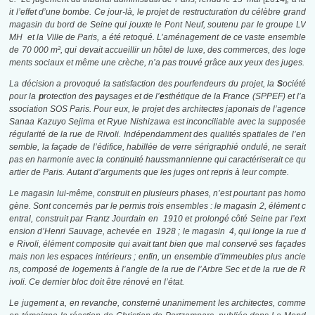
it l’effet d’une bombe. Ce jour-là, le projet de restructuration du célèbre grand
magasin du bord de Seine qui jouxte le Pont Neuf, soutenu par le groupe LV
MH et la Ville de Paris, a été retoqué. L’aménagement de ce vaste ensemble
de 70 000 m², qui devait accueillir un hôtel de luxe, des commerces, des loge
ments sociaux et même une crèche, n’a pas trouvé grâce aux yeux des juges.
La décision a provoqué la satisfaction des pourfendeurs du projet, la
S
ociété
pour la
p
rotection des
p
aysages et de l’
e
sthétique de la
F
rance (SPPEF) et l’a
ssociation SOS Paris. Pour eux, le projet des architectes japonais de l’agence
Sanaa Kazuyo Sejima et Ryue Nishizawa est inconciliable avec la supposée
régularité de la rue de Rivoli. Indépendamment des qualités spatiales de l’en
semble, la façade de l’édifice, habillée de verre sérigraphié ondulé, ne serait
pas en harmonie avec la continuité haussmannienne qui caractériserait ce qu
artier de Paris. Autant d’arguments que les juges ont repris à leur compte.
Le magasin lui-même, construit en plusieurs phases, n’est pourtant pas homo
gène. Sont concernés par le permis trois ensembles : le magasin 2, élément c
entral, construit par Frantz Jourdain en 1910 et prolongé côté Seine par l’ext
ension d’Henri Sauvage, achevée en 1928 ; le magasin 4, qui longe la rue d
e Rivoli, élément composite qui avait tant bien que mal conservé ses façades
mais non les espaces intérieurs ; enfin, un ensemble d’immeubles plus ancie
ns, composé de logements à l’angle de la rue de l’Arbre Sec et de la rue de R
ivoli. Ce dernier bloc doit être rénové en l’état.
Le jugement a, en revanche, consterné unanimement les architectes, comme