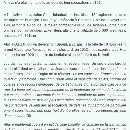
Mileva n’a plus rien publié au-delà de leur séparation, en 1914.
À l’initiative du capitaine Clerc, introduction des skis au 15° régiment d’infante
rie alpine de Briançon. Paul Payot, médecin à Chamonix, se fait envoyer des
skis, et monte au col de Balme en compagnie du guide Joseph Ducroz. Six h
ommes, dont un anglais, Eckenstein, atteignent l’altitude de 6 600 m sur les p
entes du K2, 8611 m.
Abd al-Aziz III, qui va devenir Ibn Seoud, a 21 ans : à la tête de 40 hommes, il
prend Riyad aux Turcs ; onze ans plus tard, en 1913, il les expulsera du Has
a, prendra en 1920 la moitié du territoire attribué à l’émir du Koweit.
Jourdain construit
la Samaritaine
, en fer et céramique. Un siècle plus tard, la
modernité dont avait fait preuve Jourdain sera retoquée par des juges frileux
et imbéciles lorsqu’il s’agira de la rénover :
Le feu couve, en France, dans l’u
nivers du patrimoine. Une combustion lente et sans grands éclats, nourrie de
colères et de recours juridiques, de part et d’autre d’une frontière difficile à ce
rner. La ligne qui sépare le patrimoine de la modernité ou même de la créatio
n contemporaine est devenue floue, le maquis juridique de plus en plus dens
e. Et les batailles de plus en plus acharnées, notamment à Paris, capitale vitri
ne sur laquelle veillent des associations de défense du patrimoine particulièr
ement sourcilleuses qui, pour huit d’entre elles, se sont regroupées au sein
d’un nouveau
G8
.
Affaire emblématique s’il en est de cette bataille : le chantier de la Samaritain
e. Le jugement du tribunal administratif de Paris, rendu le 13 mai
[2014]
, a fa