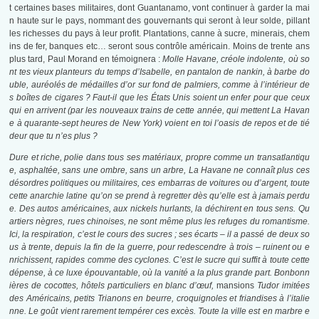
t certaines bases militaires, dont Guantanamo, vont continuer à garder la mai
n haute sur le pays, nommant des gouvernants qui seront à leur solde, pillant
les richesses du pays à leur profit. Plantations, canne à sucre, minerais, chem
ins de fer, banques etc… seront sous contrôle américain. Moins de trente ans
plus tard, Paul Morand en témoignera :
Molle Havane, créole indolente, où so
nt tes vieux planteurs du temps d’Isabelle, en pantalon de nankin, à barbe do
uble, auréolés de médailles d’or sur fond de palmiers, comme à l’intérieur de
s boîtes de cigares ? Faut-il que les États Unis soient un enfer pour que ceux
qui en arrivent (par les nouveaux trains de cette année, qui mettent La Havan
e à quarante-sept heures de New York) voient en toi l’oasis de repos et de tié
deur que tu n’es plus ?
Dure et riche, polie dans tous ses matériaux, propre comme un transatlantiqu
e, asphaltée, sans une ombre, sans un arbre, La Havane ne connaît plus ces
désordres politiques ou militaires, ces embarras de voitures ou d’argent, toute
cette anarchie latine qu’on se prend à regretter dès qu’elle est à jamais perdu
e. Des autos américaines, aux nickels hurlants, la déchirent en tous sens. Qu
artiers nègres, rues chinoises, ne sont même plus les refuges du romantisme.
Ici, la respiration, c’est le cours des sucres ; ses écarts – il a passé de deux so
us à trente, depuis la fin de la guerre, pour redescendre à trois – ruinent ou e
nrichissent, rapides comme des cyclones. C’est le sucre qui suffit à toute cette
dépense, à ce luxe épouvantable, où la vanité a la plus grande part. Bonbonn
ières de cocottes, hôtels particuliers en blanc d’œuf,
mansions
Tudor imitées
des Américains, petits Trianons en beurre, croquignoles et friandises à l’italie
nne. Le goût vient rarement tempérer ces excès. Toute la ville est en marbre e