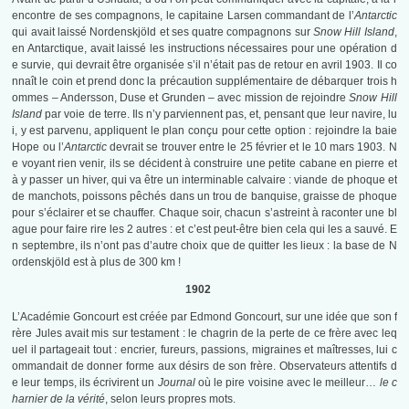
encontre de ses compagnons, le capitaine Larsen commandant de l’
Antarctic
qui avait laissé Nordenskjöld et ses quatre compagnons sur
Snow Hill Island
,
en Antarctique, avait laissé les instructions nécessaires pour une opération d
e survie, qui devrait être organisée s’il n’était pas de retour en avril 1903. Il co
nnaît le coin et prend donc la précaution supplémentaire de débarquer trois h
ommes – Andersson, Duse et Grunden – avec mission de rejoindre
Snow Hill
Island
par voie de terre. Ils n’y parviennent pas, et, pensant que leur navire, lu
i, y est parvenu, appliquent le plan conçu pour cette option : rejoindre la baie
Hope ou l’
Antarctic
devrait se trouver entre le 25 février et le 10 mars 1903. N
e voyant rien venir, ils se décident à construire une petite cabane en pierre et
à y passer un hiver, qui va être un interminable calvaire : viande de phoque et
de manchots, poissons pêchés dans un trou de banquise, graisse de phoque
pour s’éclairer et se chauffer. Chaque soir, chacun s’astreint à raconter une bl
ague pour faire rire les 2 autres : et c’est peut-être bien cela qui les a sauvé. E
n septembre, ils n’ont pas d’autre choix que de quitter les lieux : la base de N
ordenskjöld est à plus de 300 km !
1902
L’Académie Goncourt est créée par Edmond Goncourt, sur une idée que son f
rère Jules avait mis sur testament : le chagrin de la perte de ce frère avec leq
uel il partageait tout : encrier, fureurs, passions, migraines et maîtresses, lui c
ommandait de donner forme aux désirs de son frère. Observateurs attentifs d
e leur temps, ils écrivirent un
Journal
où le pire voisine avec le meilleur…
le c
harnier de la vérité
, selon leurs propres mots.