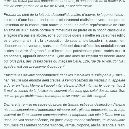
e mis en retrait par des précautions oratoires, et déconnecté de la réalité visu
elle de cette portion de la rue de Rivoli, assez hétéroclite.
Prenant au pied de la lettre le descriptif du maître d’œuvre, le jugement note :
Le choix d’une façade ondulante exclusivement réalisée en verre compromet
l’insertion de la construction nouvelle dans une artère représentative de l’urb
anisme du XIX° siècle bordée d’immeubles de pierre où la notion classique d
e façade n’a pas été abolie, et ne contribue guère à mettre en valeur les édific
es environnants (…) ; la juxtaposition de cette ample façade (…), quasiment
dépourvue d’ouvertures, sans autre élément décoratif que les ondulations ver
ticales du verre sérigraphié, et d’immeubles parisiens en pierre, variés mais tr
aditionnels, apparaît dissonante.
Que dire alors de l’Institut du monde arabe
ou, plus près, des vastes baies du magasin C& A, 126, rue de Rivoli, dont la f
açade n’est pas précisément opaque ?
Puisque les travaux ont commencé dans les intervalles laissés par la justice, i
l en résulte une énorme dent creuse, à l’emplacement du magasin 4, appelée
à durer en l’état. Même si l’appel interjeté par LVMH infirmait le jugement du 1
3 mai, le temps de la justice est souvent plus long que celui des travaux. Surt
out, un projet architectural remarquable se trouve, de fait, congelé.
Derrière la remise en cause du projet de Sanaa, est-ce la destruction d’éléme
nts haussmanniens d’importance mineure qui agite les opposants, ou le rejet
viscéral de l’architecture contemporaine, si diaphane soit-elle ? Dans leur bo
uche, on voit souvent éclore, en guise d’argument esthétique, un vocabulaire
qui utilise des termes comme
furoncle,
verrue
,
cloporte
,
abcès
,
scandale
,
trahi