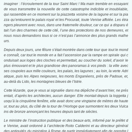
imaginer : l’écroulement de la tour Saint Marc ! Ma main tremble en essayant
de vous transmettre la nouvelle de
cette catastrophe indicible et inoubliable,
qui rassemble en ce moment sur la piazzetta voisine de la lagune et sur la pia
zza qu’entourent le palais royal et les Procurati, toute Venise affolée. Les étra
ngers pleurent avec nous, dans une fraternelle douleur, car ce qui a disparu é
tait l’un des charmes de cette cité, l’une des protections de nos demeures, et
nous nous demandons tous si ce n’est pas l’annonce des plus grands malhe
urs.
Depuis deux jours, une fêlure s’était montrée dans cette tour que tout le mond
e connaît, car tout le monde en a fait l’ascension par la rampe en spirale qui c
onduisait aux loges des cloches et permettait, au coucher du soleil, d’avoir le
plus émouvant et le plus grandiose des panoramas à vos pieds : la ville avec
ses coupoles aux mille couleurs, les palais, les lagunes ; au loin, la verte Adri
atique, puis les Alpes neigeuses, les monts Enganéens, près de Padoue, et,
au-delà du Lido, les montagnes bleues de l’Istrie.
Cette lézarde, que je vous ai signalée dans ma dépêche d’avant hier, ne prés
entait, d’après les architectes, aucun danger. Elle montait depuis la loggetta j
usqu’à la cinquième fenêtre, elle avait donc une vingtaine de mètres de haute
ur, tout au plus, du côté de la tour de l’Horloge que surmontent les deux Vulca
ins de bronze annonçant les heures depuis tant de siècles.
Le ministre de l’instruction publique et des beaux-arts, informé par le préfet d
e Venise, avait ordonné à l’architecte Roito Calderini et au directeur général
des antiquités du ministère à Rome de partir immédiatement afin de prendre l