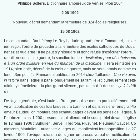
Philippe Sollers
. Dictionnaire amoureux de Venise. Plon 2004
2 08 1902
Nouveau décret demandant la fermeture de 324 écoles religieuses.
15 08 1902
Le commandant Barthélémy Le Roy Ladurie, grand-père d’Emmanuel, l’histor
ien, reçoit l’ordre de procéder à la fermeture des écoles catholiques de Douar
nenez et Audierne : il ne peut s’y résoudre et donc refuse d’exécuter l’ordre. T
raduit en conseil de guerre, la sanction tombe :
destitution pour désobéissanc
e à un ordre militaire, en vue du maintien de la discipline.
Il sera réintégré en
1914, bien noté, décoré de la croix de guerre, mais ne sera jamais nommé co
lonel. Son petit-fils Emmanuel publiera en 2014 chez Taillandier
Une vie avec
l’Histoire
dans lequel il parle longuement de sa famille, et, curieusement cette
affaire y bénéficiera du plus grand silence ; pas un mot là-dessus :
ça fait drôl
e !
De façon générale, c’est toute la Bretagne qui se montra particulièrement réti
ve à l’application de ces lois laïques : à Lannion et dans ses environs ; à Plo
emeur Baudou, on montera des échafaudages devant les portes de l’église, à
Ploubezre, c’est 1 200 personnes qui attendront le sous préfet devant l’église
le 12 mars 1906 ; Buhulien, Servel, Tregrom, Pluzunet, Pleumeur Gautier, Co
atascorn, Mantallot… autant de villages qui manifestent leur opposition. Le 27
février 1906, l’évêque refusera de signer un procès verbal de notification de