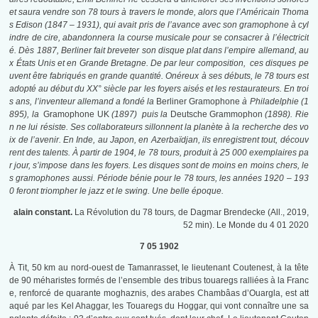
et saura vendre son 78 tours à travers le monde, alors que l’Américain
Thoma
s Edison (1847 – 1931), qui avait pris de l’avance avec son gramophone à cyl
indre de cire, abandonnera la course musicale pour se consacrer à l’électricit
é. Dès 1887, Berliner fait breveter son disque plat dans l’empire allemand, au
x États Unis et en Grande Bretagne. De par leur composition, ces disques pe
uvent être fabriqués
en grande quantité. Onéreux à ses débuts, le 78 tours est
adopté au début du XX° siècle par les foyers aisés et les restaurateurs. En troi
s ans, l’inventeur allemand a fondé la
Berliner Gramophone
à Philadelphie (1
895), la
Gramophone UK
(1897) puis la
Deutsche Grammophon
(1898). Rie
n ne lui résiste. Ses collaborateurs sillonnent la planète à la recherche des vo
ix de l’avenir. En Inde, au Japon, en Azerbaïdjan, ils enregistrent tout, découv
rent des talents. À partir de 1904, le 78 tours, produit à 25 000 exemplaires pa
r jour, s’impose dans les foyers. Les disques sont de moins en moins chers, le
s gramophones aussi. Période bénie pour le 78 tours, les années 1920 – 193
0 feront triompher le jazz et le swing. Une belle époque.
alain constant.
La Révolution du 78 tours
,
de Dagmar Brendecke (All., 2019,
52 min). Le Monde du 4 01 2020
7 05 1902
À Tit, 50 km au nord-ouest de Tamanrasset, le lieutenant Coutenest, à la tête
de 90 méharistes formés de l’ensemble des tribus touaregs ralliées à la Franc
e, renforcé de quarante moghaznis, des arabes Chambâas d’Ouargla, est att
aqué par les Kel Ahaggar, les Touaregs du Hoggar, qui vont connaître une sa