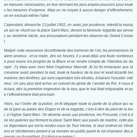
es mesures nécessaires, en leur donnant les plus amples pouvoirs pour toute
s les mesures d’urgence. Mais on ne croyait à aucun danger d’effondrement,
on en excluait même l’idée.
Cependant, dimanche 13 juillet 1902, on avait, par prudence, interdit la musiq
ue qui se réunit sur la place Saint Marc, devant la fameuse loggetta qui servai
t, au seizième siècle, aux procurateurs pendant les séances du Grand Consei
l.
Malgré cette assurance réconfortante des hommes de l’art, les promeneurs ét
aient anxieux ; et ce matin, dès six heures, il y avait déjà une foule nombreus
e pour suivre les progrès de la fêlure et se rendre compte de l’étendue du da
nger. J’y étais avec mon frère l’ingénieur Marcotti. Je lui fis remarquer que la
crevasse avait, pendant la nuit, toute la hauteur de la tour et avait lézardé les
marbres des fenêtres, qui sont cependant très étroites, éclairant l’escalier inté
rieur. Un peu plus tard arriva un colonel du génie de l’armée du Roi. Il nous d
éclara, dès la première inspection de la tour, que le mal était irréparable et qu
e l’effondrement était prochain.
Alors, sur l’ordre de la police, on fit dégager toute la partie de la place qui va
de la gare au palais des Doges et de la loggetta, c’est-à-dire du pied de la tou
r, à l’église Saint Marc. On déserta aussi, par prudence, les Procurati, c’est à d
ire les galeries qui forment la place Saint Marc aux pavés de marbre, cette pla
ce légendaire qui est le rendez-vous du Tout Venise, le seul endroit où Véniti
ens et Vénitiennes aiment à se montrer en public parmi le vol charmeur des p
igeons qui fourmillent. Il n’était que temps !