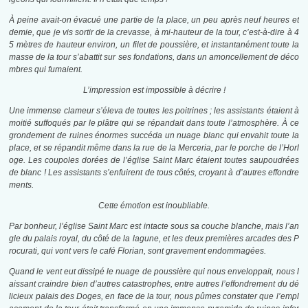
À peine avait-on évacué une partie de la place, un peu après neuf heures et
demie, que je vis sortir de la crevasse, à mi-hauteur de la tour, c’est-à-dire à 4
5 mètres de hauteur environ, un filet de poussière, et instantanément
toute la
masse de la tour s’abattit sur ses fondations, dans un amoncellement de déco
mbres qui fumaient.
L’impression est impossible à décrire !
Une immense clameur s’éleva de toutes les poitrines ; les assistants étaient à
moitié suffoqués par le plâtre qui se répandait dans toute l’atmosphère. À ce
grondement de ruines énormes succéda un nuage blanc qui envahit toute la
place, et se répandit même dans la rue de la Merceria, par le porche de l’Horl
oge. Les coupoles dorées de l’église Saint Marc étaient toutes saupoudrées
de blanc ! Les assistants s’enfuirent de tous côtés, croyant à d’autres effondre
ments.
Cette émotion est inoubliable.
Par bonheur, l’église Saint Marc est intacte sous sa couche blanche
, mais l’an
gle du palais royal, du côté de la lagune, et les deux premières arcades des P
rocurati, qui vont vers le café Florian, sont gravement endommagées.
Quand le vent eut dissipé le nuage de poussière qui nous enveloppait, nous l
aissant craindre bien d’autres catastrophes, entre autres l’effondrement du dé
licieux palais des Doges, en face de la tour, nous pûmes constater que l’empl