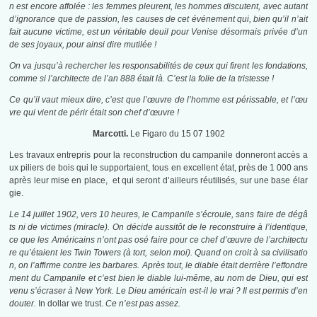
n est encore affolée : les femmes pleurent, les hommes discutent, avec autant
d’ignorance que de passion, les causes de cet événement qui, bien qu’il n’ait
fait aucune victime, est un véritable deuil pour Venise désormais privée d’un
de ses joyaux, pour ainsi dire mutilée !
On va jusqu’à rechercher les responsabilités de ceux qui firent les fondations,
comme si l’architecte de l’an 888 était là. C’est la folie de la tristesse !
Ce qu’il vaut mieux dire, c’est que l’œuvre de l’homme est périssable, et l’œu
vre qui vient de périr était son chef d’œuvre !
Marcotti.
Le Figaro du 15 07 1902
Les travaux entrepris pour la reconstruction du campanile donneront accès a
ux piliers de bois qui le supportaient, tous en excellent état, près de 1 000 ans
après leur mise en place, et qui seront d’ailleurs réutilisés, sur une base élar
gie.
Le 14 juillet 1902, vers 10 heures, le Campanile s’écroule, sans faire de dégâ
ts ni de victimes (miracle). On décide aussitôt de le reconstruire à l’identique,
ce que les Américains n’ont pas osé faire pour ce chef d’œuvre de l’architectu
re qu’étaient les Twin Towers (à tort, selon moi). Quand on croit à sa civilisatio
n, on l’affirme contre les barbares. Après tout, le diable était derrière l’effondre
ment du Campanile et c’est bien le diable lui-même, au nom de Dieu, qui est
venu s’écraser à New York. Le Dieu américain est-il le vrai ? Il est permis d’en
douter.
In dollar we trust.
Ce n’est pas assez.