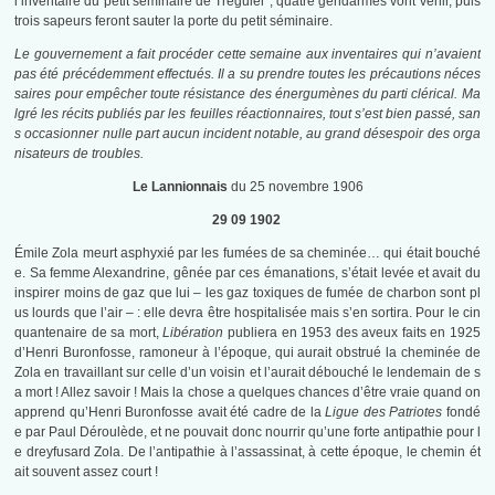
l’inventaire du petit séminaire de Tréguier ; quatre gendarmes vont venir, puis
trois sapeurs feront sauter la porte du petit séminaire.
Le gouvernement a fait procéder cette semaine aux inventaires qui n’avaient
pas été précédemment effectués. Il a su prendre toutes les précautions néces
saires pour empêcher toute résistance des énergumènes du parti clérical. Ma
lgré les récits publiés par les feuilles réactionnaires, tout s’est bien passé, san
s occasionner nulle part aucun incident notable, au grand désespoir des orga
nisateurs de troubles.
Le Lannionnais
du 25 novembre 1906
29 09 1902
Émile Zola meurt asphyxié par les fumées de sa cheminée… qui était bouché
e. Sa femme Alexandrine, gênée par ces émanations, s’était levée et avait du
inspirer moins de gaz que lui – les gaz toxiques de fumée de charbon sont pl
us lourds que l’air – : elle devra être hospitalisée mais s’en sortira. Pour le cin
quantenaire de sa mort,
Libération
publiera en 1953 des aveux faits en 1925
d’Henri Buronfosse, ramoneur à l’époque, qui aurait obstrué la cheminée de
Zola en travaillant sur celle d’un voisin et l’aurait débouché le lendemain de s
a mort ! Allez savoir ! Mais la chose a quelques chances d’être vraie quand on
apprend qu’Henri Buronfosse avait été cadre de la
Ligue des Patriotes
fondé
e par Paul Déroulède, et ne pouvait donc nourrir qu’une forte antipathie pour l
e dreyfusard Zola. De l’antipathie à l’assassinat, à cette époque, le chemin ét
ait souvent assez court !