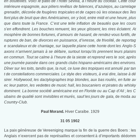
en bouteilles. Voici le
patio
de l’hôtel Sevilla, à l’heure du cocktail. Cette cour
intérieure espagnole, aux piliers revêtus de faïences, d’
azulejos,
au carrelage
grenadin, décorée de fougères tropicales et de cages où les oiseaux des îles
font plus de bruit que des Américaines, on y boit, entre midi et une heure, plus
que dans toute la France. C’est une telle inflation de beautés que les cours
s’en effondrent. Les bouches remuent, les yeux glissent, les rires éclatent. At
mosphère de bonnes fortunes, d’amours de hasard, de rendez-vous furtifs, de
ruptures de ban, de divorces en puissance, d’ivresse, de frivolité, de reportag
e scandaleux et de chantage, sur laquelle plane cette honte dont les Anglo-S
axons n’arrivent jamais à se défaire, surtout lorsqu’ils prennent leurs plaisirs
en commun. Tout se calme à l’heure de la sieste et reprend vers le soir, après
une journée passée dans ces grands clubs hispano-américains des environs.
Dîner sur les toits, tandis que, la nuit, ce luxe des tropiques est annulé par tan
t de constellations commerciales. Le
style
des visiteurs, à vrai dire, laisse à dé
sirer. Hollywood, les dactylographes trop blondes, aux bas roulés, en fuite av
ec leur patron, les vedettes de music hall, les boucaniers et pirates du whisky
dominent. La bonne société américaine est en Floride ou au Cap d’Ail ; les C
ubains de qualité sont invisibles et murés, sauf les jours de gala,
de moda
au
Country-Club.
Paul Morand.
Hiver Caraïbe. 1929
31 05 1902
La paix généreuse de Vereeniging marque la fin de la guerre des Boers : les
Anglais n’exercent pas de représailles et consentent à d’importants dédomm