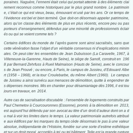
poraines. Naguère, l’ennemi était celui qui portait atteinte à des éléments clai
rement reconnus comme historiques par le plus grand nombre. Le patrimoin
e, c’était ce qui est vieux, beau, émouvant et usé par les ans. Or ce temps de
l’évidence est bel et bien terminé. Que doit-on désormais appeler patrimoine,
alors qu’on classe des éléments de plus en plus récents, encore peu ou pas
porteurs d’enseignement, défendus par une minorité de professionnels éclair
és ou qui se voient comme tels ?
Certains édifices du monde de l’après guerre sont ainsi sacralisés, sans que
cette vénération fasse l’objet d’un véritable consensus ni d’explications minim
ales. On peut citer les ensembles de Jean Dubuisson (La Caravelle, 1967, à
Villeneuve-la-Garenne, Hauts de Seine), le siège de Sanofi, construit en 196
8 par Bernard Zehrfuss à Rueil Malmaison (Hauts de Seine), avec le concour
s de Jean Prouvé ; ou encore, à Paris, le campus de Jussieu, d’Edouard Albe
rt (1958 – 1968), et la tour Croulebarbe, du même Albert (1960). Le campus
de Jussieu a ainsi survécu aux menaces de démolition, quitte à engendrer de
s dépenses monstres. Mis en chantier pour désamiantage dès 1996, il est tou
jours en travaux, en 2014.
Autre cas de sacralisation discutable : l’ensemble de logements construits par
Paul Chemetov à Courcouronnes (Essonne), promis à la démolition en 2013,
est aujourd’hui défendu par son avocat au titre d’un
droit d’auteur
dont on a d
u mal à voir les limites dans le temps. La valeur patrimoniale autrefois attribué
e aux édifices par les marques du temps cède désormais le pas à une valeur
absolue, indépendante de l’Histoire, fondée sur une sorte d’estime esthétique
et sur un droit moral, accordés à tel ou tel bâtiment. Telle est la grande rupture