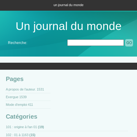
un journal du monde
Un journal du monde
Recherche:
Pages
A propos de l’auteur. 1531
Exergue 1539
Mode d’emploi 411
Catégories
101 : origine à l'an 01
(19)
102 : 01 à 1163
(15)