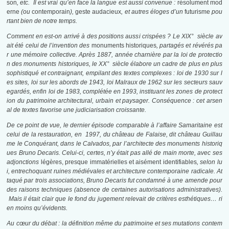
son
, etc. Il est vrai qu’en face la langue est aussi convenue :
résolument mod
erne
(ou
contemporain
),
geste audacieux
, et autres éloges d’un
futurisme
pou
rtant bien de notre temps.
Comment en est-on arrivé à des positions aussi crispées ? Le XIX° siècle av
ait été celui de l’invention des
monuments historiques
, partagés et révérés pa
r une mémoire collective. Après 1887, année charnière par la loi de protectio
n des monuments historiques, le XX° siècle élabore un cadre de plus en plus
sophistiqué et contraignant, empilant des textes complexes : loi de 1930 sur l
es sites, loi sur les abords de 1943, loi Malraux de 1962 sur les secteurs sauv
egardés, enfin loi de 1983, complétée en 1993, instituant les zones de protect
ion du patrimoine architectural, urbain et paysager. Conséquence : cet arsen
al de textes favorise une judiciarisation croissante.
De ce point de vue, le dernier épisode comparable à l’affaire Samaritaine est
celui de la restauration, en 1997, du château de Falaise, dit château Guillau
me le Conquérant, dans le Calvados, par l’architecte des monuments historiq
ues Bruno Decaris. Celui-ci, certes, n’y était pas allé de main morte, avec ses
adjonctions
légères, presque immatérielles et aisément identifiables
,
selon lu
i, entrechoquant ruines médiévales et architecture contemporaine radicale. At
taqué par trois associations, Bruno Decaris fut condamné à une amende pour
des raisons techniques (absence de certaines autorisations administratives).
Mais il était clair que le fond du jugement relevait de critères esthétiques… ri
en moins qu’évidents.
Au cœur du débat : la définition même du patrimoine et ses mutations contem