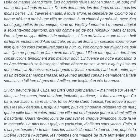
t tout ce marbre vient d’Italie. Les nouvelles routes sont en granit. Un burg rhé
nan a des plafonds en nacre. De ces demeures, les dernières ne sont pas les
moins belles. J’ai traversé en auto, à toute allure, le cimetière de Colomb où c
haque défunt a droit à une villa de marbre, à un chalet à perpétuité, avec vitra
ux et gargouilles de céramique, sorte de Viroflay funéraire. Le nouvel hôpital
a soixante-cinq pavillons, grands comme un de nos hôpitaux ; dans chacun,
l’on soigne un type différent de maladies ; si l’on arrivait avec une de ces bell
es lèpres inconnues d’Asie centrale, on aurait droit à un soixante-sixième pav
illon que l’on vous construirait dans la nuit. Ici, l’on compte par millions de doll
ars. Que ne pourrait-on faire avec tant d’argent ! Il faut dire que les dernières
constructions témoignent d’un meilleur goût. L’influence de notre exposition d
es Arts décoratifs se fait sentir ; Lalique décore de ses verres exquis plusieurs
demeures ; la Renaissance espagnole et jésuite réveille l’art local ; enfin, apr
ès un détour par Montparnasse, les jeunes artistes cubains demandent à l’arti
sanat et au folklore nègres des Antilles une inspiration très heureuse.
Si l’on peut dire qu’à Cuba les États Unis sont partout, – mainmise sur les terr
ains, sur les sucres, trust du tabac, industrie, tourisme, – il faut avouer que Cu
ba a, par ailleurs, sa revanche. En ce Monte Carlo tropical, l’on trouve à jouer
tous les jeux défendus, jusqu’au matin; plus de cinquante restaurants de nuit ;
quatre mille bars et cafés, pour une ville qui ne dépasse guère le demi million
d’habitants. Quarante-cinq jours de carnaval et, chaque dimanche, toute la vil
le masquée. Le plus beau golf ; un yacht club, d’ailleurs sans yachts. Enfin, il
n’est pas besoin de le dire, tous les alcools du monde, tout ce que, depuis la
Sibérie jusqu’à l’Australie, les hommes ont imaginé de faire fermenter et mis