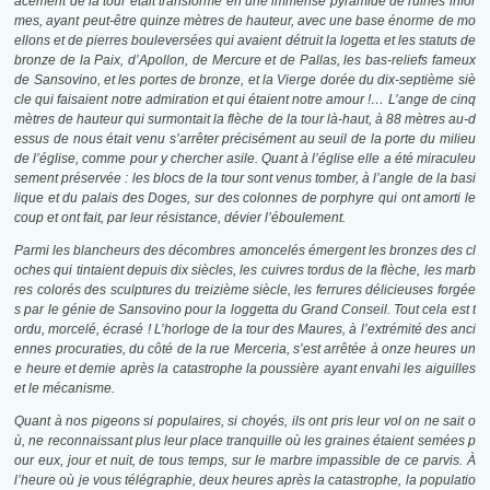
acement de la tour était transformé en une immense pyramide de ruines infor
mes, ayant peut-être quinze mètres de hauteur, avec une base énorme de mo
ellons et de pierres bouleversées qui avaient détruit la logetta et les statuts de
bronze de la Paix, d’Apollon, de Mercure et de Pallas, les bas-reliefs fameux
de Sansovino, et les portes de bronze, et la Vierge dorée du dix-septième siè
cle qui faisaient notre admiration et qui étaient notre amour !… L’ange de cinq
mètres de hauteur qui surmontait la flèche de la tour là-haut, à 88 mètres au-d
essus de nous était venu s’arrêter précisément au seuil de la porte du milieu
de l’église, comme pour y chercher asile. Quant à l’église elle a été miraculeu
sement préservée : les blocs de la tour sont venus tomber, à l’angle de la basi
lique et du palais des Doges, sur des colonnes de porphyre qui ont amorti le
coup et ont fait, par leur résistance, dévier l’éboulement.
Parmi les blancheurs des décombres amoncelés émergent les bronzes des cl
oches qui tintaient depuis dix siècles, les cuivres tordus de la flèche, les marb
res colorés des sculptures du treizième siècle, les ferrures délicieuses forgée
s par le génie de Sansovino pour la loggetta du Grand Conseil. Tout cela est t
ordu, morcelé, écrasé ! L’horloge de la tour des Maures, à l’extrémité des anci
ennes procuraties, du côté de la rue Merceria, s’est arrêtée à onze heures un
e heure et demie après la catastrophe la poussière ayant envahi les aiguilles
et le mécanisme.
Quant à nos pigeons si populaires, si choyés, ils ont pris leur vol on ne sait o
ù, ne reconnaissant plus leur place tranquille
où les graines étaient semées p
our eux, jour et nuit, de tous temps, sur le marbre impassible de ce parvis. À
l’heure où je vous télégraphie, deux heures après la catastrophe, la populatio