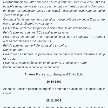
Devant rappeler la lutte entreprise par Zola pour la justice et la vérité, m’est-il
possible de garder le silence sur ces hommes acharnés à la ruine d’un innoc
ent et qui, se sentant perdus s’il était sauvé, l’accablaient avec l’audace dése
spérée de la peur ?
Comment les écarter de votre vue, alors que je dois vous montrer Zola se dre
ssant, faible et désarmé devant eux ?
Puis-je taire leurs mensonges ? Ce serait taire sa droiture héroïque.
Puis-je taire leurs crimes ? Ce serait taire sa vertu.
Puis-je taire les outrages et les calomnies dont ils l’ont poursuivi ? Ce serait t
aire sa récompense et ses honneurs.
Puis-je taire leur honte ? Ce serait taire sa gloire.
Non, je parlerai.
Envions-le : il a honoré sa patrie et le monde par une œuvre immense et un g
rand acte.
Envions-le, sa destinée et son cœur lui firent le sort le plus grand.
Il fut un moment de la conscience humaine.
Anatole France
, aux obsèques d’Emile Zola.
16 10 1902
Alphonse Bertillon effectue la première empreinte digitale pour identifier un cr
iminel.
29 12 1902
Avant de partir d’Ushuaia, d’où l’on peut communiquer avec la capitale, à la r