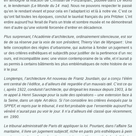
en témoigne la réaction de Christian de Portzamparc, publiée dans Le Mond
e, le lendemain (Le Monde du 14 mai).
Nous ne pouvons respecter le passé
qu’en le rendant vivant et pour cela en l’adaptant ici et là à notre vie. C’est ce
qu’ont fait toutes les époques, conclut le lauréat français du prix Pritzker. L’int
erdire aujourd’hui ferait de Paris un triste et sombre musée et ne démontrerait
rien d’autre qu’une volonté forcenée d’entrer en décadence
.
Plus surprenant, l’Académie d’architecture, ordinairement silencieuse, est sor
tie de sa réserve par la voix de son président, Thierry Van de Wyngaert :
Une
telle conception des règles d’urbanisme, qui autorise à fonder un jugement s
ur des critères esthétiques et subjectifs pour justifier de la pertinence d’un rec
ours, est incompatible avec une vision contemporaine de la ville, et n’aurait p
as permis à certains bâtiments les plus emblématiques de notre histoire de vo
ir le jour.
Longtemps, l’architecture Art nouveau de Frantz Jourdain, qui a conçu l’élém
ent central de l’édifice, a d’ailleurs été regardée d’un mauvais œil. C’est ce qu
i, après 1922, conduisit l’architecte, qui dirigeait les travaux depuis 1903, à fai
re appel à Henri Sauvage pour la suite des opérations – une extension face à
la Seine, dans un style Art déco. Si l’on considère les critères évoqués par la
SPPEF, et repris par le tribunal, il est fort probable que l’ensemble aujourd’hui
vénéré n’aurait pas pu voir le jour. Il n’a d’ailleurs été classé que récemment,
en 1990.
Le tribunal administratif de Paris dit appliquer la loi. Pourtant, dans l’affaire Sa
maritaine, il livre un jugement subjectif, riche en partis pris esthétiques à pein