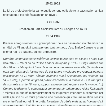
15 02 1902
La loi de protection de la santé publique rend obligatoire la vaccination antiva
riolique pour les bébés avant un an révolu.
4 03 1902
Création du Parti Socialiste lors du Congrès de Tours.
11 04 1902
Premier enregistrement sur gramophone : cela se passe dans la chambre d’u
n hôtel de Milan, et,
à tout seigneur, tout honneur,
c’est Enrico Caruso le gran
d ténor natif de Naples, qui est enregistré.
Derrière les grésillements s’élèvent les voix puissantes de l’Italien Enrico Car
uso (1873 – 1921) ou du Russe Fédor Chaliapine (1873 – 1938).Gravées sur
des 78 tours fabriqués à base de gomme laque, résine naturelle,
(le vinyle vie
ndra bien plus tard), les œuvres de ces ténors mythiques provoquent toujours
des frissons. Le 78 tours, géniale invention due à l’Allemand Emil Berliner (18
51 – 1929), a permis au grand public d’accéder à la musique. Et durant près
de soixante ans, le 78 tours, support exceptionnel, régnera sur le monde. […]
Comme le résume le compositeur contemporain britannique Aleks Kolkowski
:
Même si la qualité d’enregistrement est largement inférieure aux normes act
uelles, le son du 78 tours possède une présence qui crée une relation très inti
me entre l’auditeur et l’interprète
.
Inventeur de génie mais aussi homme d’aff
aires redoutable, Emil Berliner ne cessera d’améliorer ses inventions sonores