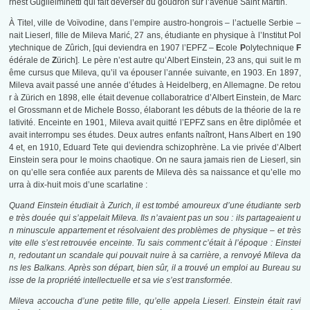
rnest Guglielminetti qui fait déverser du goudron sur l’avenue Saint Martin.
À Titel, ville de Voïvodine, dans l’empire austro-hongrois – l’actuelle Serbie –
nait Lieserl, fille de Mileva Marić, 27 ans, étudiante en physique à l’Institut Pol
ytechnique de Zûrich, [qui deviendra en 1907 l’EPFZ –
E
cole
P
olytechnique
F
édérale de
Z
ürich]. Le père n’est autre qu’Albert Einstein, 23 ans, qui suit le m
ême cursus que Mileva, qu’il va épouser l’année suivante, en 1903. En 1897,
Mileva avait passé une année d’études à Heidelberg, en Allemagne. De retou
r à Zürich en 1898, elle était devenue collaboratrice d’Albert Einstein, de Marc
el Grossmann et de Michele Bosso, élaborant les débuts de la théorie de la re
lativité. Enceinte en 1901, Mileva avait quitté l’EPFZ sans en être diplômée et
avait interrompu ses études. Deux autres enfants naîtront, Hans Albert en 190
4 et, en 1910, Eduard Tete qui deviendra schizophrène. La vie privée d’Albert
Einstein sera pour le moins chaotique. On ne saura jamais rien de Lieserl, sin
on qu’elle sera confiée aux parents de Mileva dès sa naissance et qu’elle mo
urra à dix-huit mois d’une scarlatine :
Quand Einstein étudi
ait à Zurich, il est tombé amou
reux d’une étudiante serb
e très douée qui s’appelait Mileva. Ils n’avaient pas un sou : ils partageaient u
n minuscule appartement et résolvaient des problèmes de physique
–
et très
vite elle s’est retrouvée enceinte. Tu sais comment c’était à l’époque : Einstei
n, redoutant un scandale qui pouvait nuire à sa carrière, a renvoyé Mileva da
ns les Balkans. Après son départ, bien sûr, il a trouvé un emploi au Bureau su
isse de la propriété intellectuelle et sa vie s’est transformée.
Mileva accoucha d’une petite fille, qu’elle appela Lieserl. Einstein était ravi