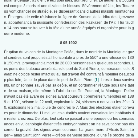
nglante défaite : 93 d’entre eux sont tués, dont leur chef. Le lieutenant Couten
est compte 3 morts et une dizaine de blessés. Sévèrement défaits, les Touare
gs vont changer de stratégie, se dispersant dans d’autres massifs montagneu
x. Émergera de cette résistance la figure de Kaosen, de la tribu des Igerzawe
n, appartenant à la puissante confédération des Ikazkazen de l’Aïr. Il lui faudr
a 14 ans pour se trouver à la tête d’une armée équipés et organisée pour la g
uerre moderne.
8 05 1902
Éruption du volcan de la Montagne Pelée, dans le nord de la Martinique : gaz
et cendres sont propulsés à l’horizontale à près de 550° à une vitesse de 130
à 150 m/s, provoquant la mort de 28 000 personnes en quelques secondes. L
es ponts des bateaux ancrés dans le port de Saint Pierre, s’embrasent, et le
B
elem
ne doit de rester intact qu’au fait d’avoir été contraint à mouiller beaucou
p plus loin, faute de place dans le port de Saint Pierre
[1]
. Il reste deux surviva
nts, un prisonnier sauvé par sa geôle, et un cordonnier, réfugié sous une tabl
e de sa maison, elle-même à l’abri du souffle. Pourtant, la Montagne Pelée
n’avait pas été avare de signes avant coureurs : premières fumerolles en 188
9 et 1901, séisme le 22 avril, explosion le 24, séismes à nouveau les 29 et 3
0, explosions le 2 mai, pluie de cendres le 7. Mais des élections étaient prévu
es pour le dimanche 11 mai, et les autorités avaient convaincu les habitants d
e rester chez eux. De plus, tout cela se passait à une époque où les connaiss
ances en vulcanologie étaient très embryonnaires : on ne savait donc pas dis
cerner la gravité des signes avant coureurs. La grand-mère d’Alexis Saint Lé
ger – alias Saint John Perse – créole de vieille souche, d’une île proche de la