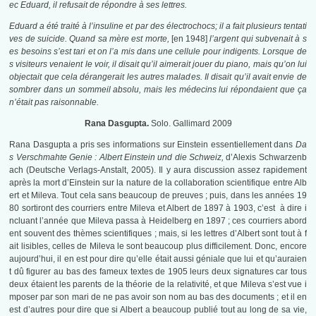
ec Eduard, il refusait de répondre à ses lettres.
Eduard a été traité à l’insuline et par des électrochocs; il a fait plusieurs tentati
ves de suicide. Quand sa mère est morte,
[en 1948]
l’argent qui subvenait à s
es besoins s’est tari et on l’a mis dans une cellule pour indigents. Lorsque de
s visiteurs venaient le voir, il disait qu’il aimerait jouer du piano, mais qu’on lui
objectait que cela dérangerait les autres malades. Il disait qu’il avait envie de
sombrer dans un sommeil absolu, mais les médecins lui répondaient que ça
n’était pas raisonnable.
Rana Dasgupta.
Solo. Gallimard 2009
Rana Dasgupta a pris ses informations sur Einstein essentiellement dans
Da
s Verschmahte Genie : Albert Einstein und die Schweiz,
d’Alexis Schwarzenb
ach (Deutsche Verlags-Anstalt, 2005). Il y aura discussion assez rapidement
après la mort d’Einstein sur la nature de la collaboration scientifique entre Alb
ert et Mileva. Tout cela sans beaucoup de preuves ; puis, dans les années 19
80 sortiront des courriers entre Mileva et Albert de 1897 à 1903, c’est à dire i
ncluant l’année que Mileva passa à Heidelberg en 1897 ; ces courriers abord
ent souvent des thèmes scientifiques ; mais, si les lettres d’Albert sont tout à f
ait lisibles, celles de Mileva le sont beaucoup plus difficilement. Donc, encore
aujourd’hui, il en est pour dire qu’elle était aussi géniale que lui et qu’auraien
t dû figurer au bas des fameux textes de 1905 leurs deux signatures car tous
deux étaient les parents de la théorie de la relativité, et que Mileva s’est vue i
mposer par son mari de ne pas avoir son nom au bas des documents ; et il en
est d’autres pour dire que si Albert a beaucoup publié tout au long de sa vie,