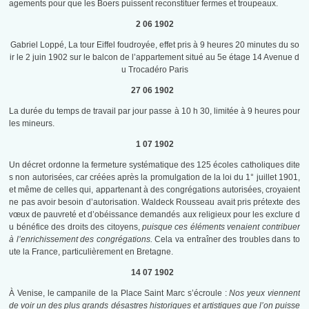
agements pour que les Boers puissent reconstituer fermes et troupeaux.
2 06 1902
Gabriel Loppé, La tour Eiffel foudroyée, effet pris à 9 heures 20 minutes du so
ir le 2 juin 1902 sur le balcon de l’appartement situé au 5e étage 14 Avenue d
u Trocadéro Paris
27 06 1902
La durée du temps de travail par jour passe à 10 h 30, limitée à 9 heures pour
les mineurs.
1 07 1902
Un décret ordonne la fermeture systématique des 125 écoles catholiques dite
s non autorisées, car créées après la promulgation de la loi du 1° juillet 1901,
et même de celles qui, appartenant à des congrégations autorisées, croyaient
ne pas avoir besoin d’autorisation. Waldeck Rousseau avait pris prétexte des
vœux de pauvreté et d’obéissance demandés aux religieux pour les exclure d
u bénéfice des droits des citoyens,
puisque ces éléments venaient contribuer
à l’enrichissement des congrégations.
Cela va entraîner des troubles dans to
ute la France, particulièrement en Bretagne.
14 07 1902
À Venise, le campanile de la Place Saint Marc s’écroule :
Nos yeux viennent
de voir un des plus grands désastres historiques et artistiques que l’on puisse