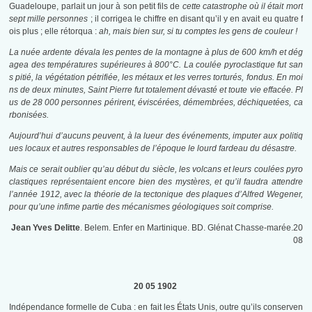
Guadeloupe, parlait un jour à son petit fils de
cette catastrophe où il était mort
sept mille personnes
; il corrigea le chiffre en disant qu’il y en avait eu quatre f
ois plus ; elle rétorqua :
ah, mais bien sur, si tu comptes les gens de couleur !
La nuée ardente dévala les pentes de la montagne à plus de 600 km/h et dég
agea des températures supérieures à 800°C. La coulée pyroclastique fut san
s pitié, la végétation pétrifiée, les métaux et les verres torturés, fondus. En moi
ns de deux minutes, Saint Pierre fut totalement dévasté et toute vie effacée. Pl
us de 28 000 personnes périrent, éviscérées, démembrées, déchiquetées, ca
rbonisées.
Aujourd’hui d’aucuns peuvent, à la lueur des événements, imputer aux politiq
ues locaux et autres responsables de l’époque le lourd fardeau du désastre.
Mais ce serait oublier qu’au début du siècle, les volcans et leurs coulées pyro
clastiques représentaient encore bien des mystères, et qu’il faudra attendre
l’année 1912, avec la théorie de la tectonique des plaques d’Alfred Wegener,
pour qu’une infime partie des mécanismes géologiques soit comprise.
Jean Yves Delitte
. Belem. Enfer en Martinique. BD. Glénat Chasse-marée.20
08
20 05 1902
Indépendance formelle de Cuba : en fait les États Unis, outre qu’ils conserven