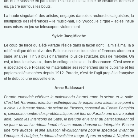
urs et de Massine en particulier, Picasso qui les affuble de costumes démesur
és, ça tire par tous les bouts.
La haute singularité des artistes, engagés dans des recherches aiguisées, la
multiplicité des références – le music-hall, Hollywood, le cirque – et les influe
nces mises en jeu se télescopent violemment.
Sylvie Jacq Mioche
Le coup de force qu’a été Parade réside dans la façon dont il a mis à mal la p
roblématique décorative des Ballets russes et toutes les références alors en u
sage, analyse. Il n’y a plus d’harmonie, plus de structure, plus de mélodie. On
est, à tous les niveaux, dans le collage cubiste et la dissonance. C’est avec c
e spectacle que Picasso va matérialiser ses recherches sur le cubisme et les
papiers collés menées depuis 1912. Parade, c’est de l’agit prop à la française
et le début d’une nouvelle ère.
Anne Baldassari
Parade
entendait célébrer le malentendu éternel entre la scène et la salle.
C’est fait. Rarement intention esthétique sur le papier aura atteint à ce point s
a cible. Le fameux rideau de scène de Picasso, conservé au Centre Pompido
u, concentre nombre des problématiques qui font de Parade une œuvre palpit
ante. Selon les intentions de Satie, le prélude et le final du ballet auraient dû
se jouer devant le rideau fermé et sans aucun danseur ou interprète. Encore
une folle audace, et une situation révolutionnaire pour le spectacle vivant de
l’époque. À l’origine, le rideau devait être rouge. Après un séjour à Naples où