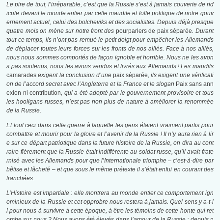
Le pire de tout, l’irréparable, c’est que la Russie s’est à jamais couverte de rid
icule devant le monde entier par cette maudite et folle politique de notre gouv
ernement actuel, celui des bolcheviks et des socialistes. Depuis déjà presque
quatre mois on mène sur notre front des
pourparlers de paix séparée
. Durant
tout ce temps, ils n’ont pas remué le petit doigt pour empêcher les Allemands
de déplacer toutes leurs forces sur les fronts de nos alliés. Face à nos alliés,
nous nous sommes comportés de façon ignoble et horrible. Nous ne les avon
s pas soutenus, nous les avons vendus et livrés aux Allemands ! Les maudits
camarades
exigent la conclusion d’une
paix séparée
, ils exigent une vérificati
on de l’accord secret avec l’Angleterre et la France et le slogan
Paix sans ann
exion ni contribution
, qui a été adopté par le gouvernement provisoire et tous
les hooligans russes, n’est pas non plus de nature à améliorer la renommée
de la Russie.
Et tout ceci dans cette guerre à laquelle les gens étaient vraiment partis pour
combattre et mourir pour la gloire et l’avenir de la Russie ! Il n’y aura rien à lir
e sur ce départ patriotique dans la future histoire de la Russie, on dira au cont
raire fièrement que la Russie était indifférente au soldat russe, qu’il avait frate
rnisé avec les Allemands pour que l’Internationale triomphe – c’est-à-dire par
bêtise et lâcheté – et que sous le même prétexte il s’était enfui en courant des
tranchées.
L’Histoire est impartiale : elle montrera au monde entier ce comportement ign
ominieux de la Russie et cet opprobre nous restera à jamais. Quel sens y a-t-i
l pour nous à survivre à cette époque, à être les témoins de cette honte qui ret
ombe sur nous ? Nous avons été élevés dans l’amour de la Russie ; depuis n