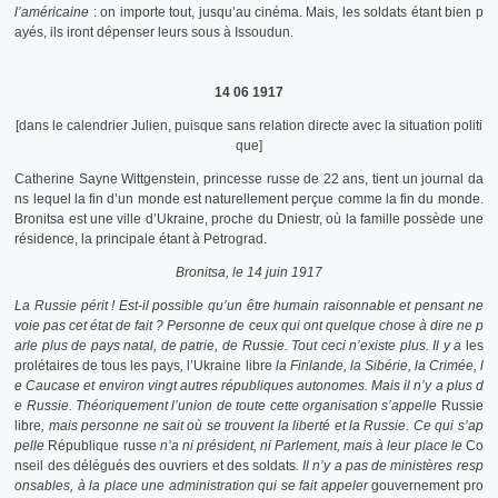
l’américaine
: on importe tout, jusqu’au cinéma. Mais, les soldats étant bien p
ayés, ils iront dépenser leurs sous à Issoudun.
14 06 1917
[dans le calendrier Julien, puisque sans relation directe avec la situation politi
que]
Catherine Sayne Wittgenstein, princesse russe de 22 ans, tient un journal da
ns lequel la fin d’un monde est naturellement perçue comme la fin du monde.
Bronitsa est une ville d’Ukraine, proche du Dniestr, où la famille possède une
résidence, la principale étant à Petrograd.
Bronitsa, le 14 juin 1917
La Russie
périt ! Est-il possible qu’un être humain raisonnable et pensant ne
voie pas cet état de fait ? Personne de ceux qui ont quelque chose à dire ne p
arle plus de pays natal, de patrie, de Russie. Tout ceci n’existe plus. Il y a
les
prolétaires de tous les pays
,
l’Ukraine libre
la Finlande, la Sibérie, la Crimée, l
e Caucase et environ vingt autres républiques autonomes. Mais il n’y a plus d
e Russie. Théoriquement l’union de toute cette organisation s’appelle
Russie
libre
, mais personne ne sait où se trouvent la liberté et la Russie. Ce qui s’ap
pelle
République russe
n’a ni président, ni Parlement, mais à leur place le
Co
nseil des délégués des ouvriers et des soldats
. Il n’y a pas de ministères resp
onsables, à la place une administration qui se fait appeler
gouvernement pro