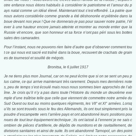
otre enfance nous étions habitués à considérer le patriotisme et l’amour du p
ays natal comme un idéal élevé. Maintenant tout s’est effondré. La patrie que
nous avions considérée comme grande a été déshonorée et piétinée dans la
boue devant nos yeux ! Que ne donnerais-je pas pour sauver notre patrie, l’él
ever à une hauteur encore jamais atteinte et montrer au monde entier que la
Russie vit encore, que son honneur et sa force n’ont pas péri sous les bottes
sales des camarades.
Pour l’instant, nous ne pouvons rien faire d’autre que d’observer comment tou
t ce qui nous est sacré est traîné dans la boue, recouvert de crachats de grain
es de tournesol et souillé de mégots.
Bronitsa, le 6 juillet 1917
Je ne tiens plus mon Journal, car on ne peut écrire que si on se sent un peu p
lus calme, ce qui arrive maintenant très rarement. Depuis mes dernières note
s, peu de temps s’est écoulé mais nous nous sommes bien approchés de l’ab
îme. Je crois qu’il n’y a pas dans toute l’Histoire du monde un deuxième exe
mple d’une traîtrise telle que celle que viennent de commettre notre armée du
Sud Ouest ou tout au moins quelques régiments, les
VII°
et
XI°
armées. Lorsq
u’ils se sont trouvés sous le feu des Allemands, ils ont tout simplement pris la
poudre d’escampette vers l’arrière pays et ont abandonné leurs positions pou
rvues de tout leur équipement technique ; ils ont laissé à l’ennemi je ne sais c
ombien de pièces d’artillerie, de dépôts de munitions et de ravitaillement, de
divisions sanitaires et ainsi de suite. Ils ont abandonné Tarnopol, un des point