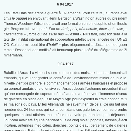
6 04 1917
Les États Unis déclarent la guerre à l’Allemagne. Pour ce faire, la France avai
t
mis le paquet
en envoyant Henri Bergson à Washington auprès du président
Thomas Woodrow Wilson, qui avait une formation en philosophie et en théolo
gie. Bergson lui avait parlé
État de droit, paix, démocratie, force qui s’use, –
l’Allemagne – , force qui ne s’use pas, – l’esprit -.
Plus tard, Bergson sera à la
tête de l’Institut international de coopération intellectuelle, ancêtre de l’UNES
CO. Cela permit peut-être d’
habiller
plus élégamment la déclaration de guerr
e mais l’essentiel des motifs était beaucoup plus du côté du télégramme de Zi
mmermann.
9 04 1917
Bataille d’Arras. La ville est soumise depuis des mois aux bombardements all
emands, qui veulent garder le contrôle de l’environnement minier de la ville.
Nivelle vient de prendre le commandement des armées françaises et propose
au général anglais une offensive sur Arras : depuis l’automne précédent il sait
qu’une compagnie de sapeurs néo-zélandais a découvert l’immense réseau
de galeries en place depuis le Moyen Âge pour exploiter la craie dont on fait l
es maisons du pays. Et les Allemands ne savent rien de cela. Ce qui fait que
nombre des 24 hommes qui se lancent dans ces galeries vont en surprendre
quelques uns tout affairés encore à se raser voire prenant leur petit déjeuner !
Tout cela avait été équipé pendant plus de cinq mois : popotes, latrines, électr
ification, antennes médicales, douches, points d’eau, percement de galeries
pour créer des liaisons là où nécessaire etc… Les Britanniques enfoncent cin