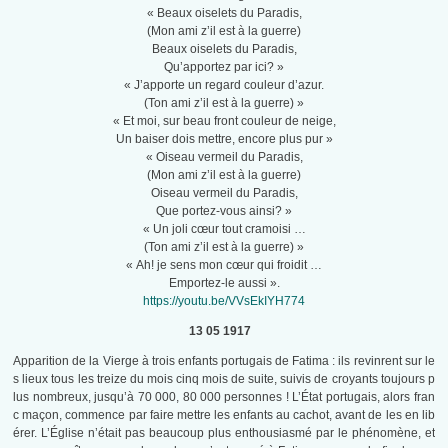
« Beaux oiselets du Paradis,
(Mon ami z’il est à la guerre)
Beaux oiselets du Paradis,
Qu’apportez par ici? »
« J’apporte un regard couleur d’azur.
(Ton ami z’il est à la guerre) »
« Et moi, sur beau front couleur de neige,
Un baiser dois mettre, encore plus pur »
« Oiseau vermeil du Paradis,
(Mon ami z’il est à la guerre)
Oiseau vermeil du Paradis,
Que portez-vous ainsi? »
« Un joli cœur tout cramoisi …
(Ton ami z’il est à la guerre) »
« Ah! je sens mon cœur qui froidit …
Emportez-le aussi ».
https://youtu.be/VVsEkIYH774
13 05 1917
Apparition de la Vierge à trois enfants portugais de Fatima : ils revinrent sur le
s lieux tous les treize du mois cinq mois de suite, suivis de croyants toujours p
lus nombreux, jusqu’à 70 000, 80 000 personnes ! L’État portugais, alors fran
c maçon, commence par faire mettre les enfants au cachot, avant de les en lib
érer. L’Église n’était pas beaucoup plus enthousiasmé par le phénomène, et