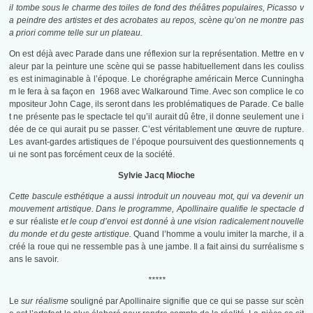
il tombe sous le charme des toiles de fond des théâtres populaires, Picasso v
a peindre des artistes et des acrobates au repos, scène qu’on ne montre pas
a priori comme telle sur un plateau.
On est déjà avec Parade dans une réflexion sur la représentation. Mettre en v
aleur par la peinture une scène qui se passe habituellement dans les couliss
es est inimaginable à l’époque. Le chorégraphe américain Merce Cunningha
m le fera à sa façon en 1968 avec Walkaround Time. Avec son complice le co
mpositeur John Cage, ils seront dans les problématiques de Parade. Ce balle
t ne présente pas le spectacle tel qu’il aurait dû être, il donne seulement une i
dée de ce qui aurait pu se passer. C’est véritablement une œuvre de rupture.
Les avant-gardes artistiques de l’époque poursuivent des questionnements q
ui ne sont pas forcément ceux de la société.
Sylvie Jacq Mioche
Cette bascule esthétique a aussi introduit un nouveau mot, qui va devenir un
mouvement artistique. Dans le programme, Apollinaire qualifie le spectacle d
e
sur réaliste
et le coup d’envoi est donné à une vision radicalement nouvelle
du monde et du geste artistique.
Quand l’homme a voulu imiter la marche, il a
créé la roue qui ne ressemble pas à une jambe. Il a fait ainsi du surréalisme s
ans le savoir.
*****
Le
sur réalisme
souligné par Apollinaire signifie que ce qui se passe sur scèn