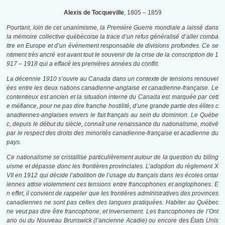
Alexis de Tocqueville
, 1805 – 1859
Pourtant, loin de cet unanimisme, la Première Guerre mondiale a laissé dans
la mémoire collective québécoise la trace d’un refus généralisé d’aller comba
ttre en Europe et d’un événement responsable de divisions profondes. Ce se
ntiment très ancré est avant tout le souvenir de la crise de la conscription de 1
917 – 1918 qui a effacé les premières années du conflit.
La décennie 1910 s’ouvre au Canada dans un contexte de tensions renouvel
ées entre les
deux nations
canadienne-anglaise et canadienne-française. Le
contentieux est ancien et la situation interne du Canada est marquée par cett
e méfiance, pour ne pas dire franche hostilité, d’une grande partie des élites c
anadiennes-anglaises envers le fait français au sein du dominion. Le Québe
c, depuis le début du siècle, connaît une renaissance du nationalisme, motivé
par le respect des droits des minorités canadienne-française et acadienne du
pays.
Ce nationalisme se cristallise particulièrement autour de la question du biling
uisme et dépasse donc les frontières provinciales. L’adoption du règlement X
VII en 1912 qui décide l’abolition de l’usage du français dans les écoles ontar
iennes attise violemment ces tensions entre francophones et anglophones. E
n effet, il convient de rappeler que les frontières administratives des provinces
canadiennes ne sont pas celles des langues pratiquées. Habiter au Québec
ne veut pas dire être francophone, et inversement. Les francophones de l’Ont
ario ou du Nouveau Brunswick (l’ancienne Acadie) ou encore des États Unis