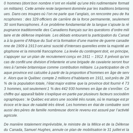
0 hommes (dont bon nombre n’ont en réalité qu’une très rudimentaire formati
on militaire). Cette armée reste largement dominée par les traditions britanniq
ues. Dans ces troupes où l’on ne parle que l’anglais,
on rencontre peu de fra
ncophones : des 329 officiers de carrière de la force permanente, seulement
30 sont francophones. À ce problème fondamental de la langue s’ajoute la ré
pugnance traditionnelle des Canadiens français sur les questions d’ordre mili
taire et de défense impériale. Les débats entourant la participation du Canad
a à la guerre d’Afrique du Sud et la formation d’une marine de guerre canadie
nne de 1909 à 1913 ont ainsi suscité d’intenses querelles entre la majorité an
glophone et la minorité francophone.
La levée du contingent doit, en principe,
s’appuyer sur un plan de recrutement conçu en 1911 – 1912. Il prévoit qu’en
cas de conflit une division d’infanterie et une brigade de cavalerie seront four
nies à l’armée britannique comme contribution militaire. La participation de ch
aque province est calculée à partir de la proportion d’hommes en âge de serv
ir. Alors que le Québec compte 2 millions d’habitants en 1911, soit près de 28
% de la population totale, l’état major estime que la province doit fournir 4 73
3 hommes, soit seulement 1 % des 442 930 hommes en âge de s’enrôler. Ce
chiffre qui apparaît faible s’explique en partie par plusieurs facteurs sociodém
ographiques : le Québec est alors une société très rurale, où le mariage est pr
écoce et le taux de natalité très élevé. Les hommes en état de combattre sont
aussi des pères de famille nombreuse dont le revenu est assuré par l’activité
agricole.
De manière totalement imprévisible, le ministre de la Milice et de la Défense
du Canada, Samuel Hughes, annule ce plan de mobilisation le 31 juillet et la