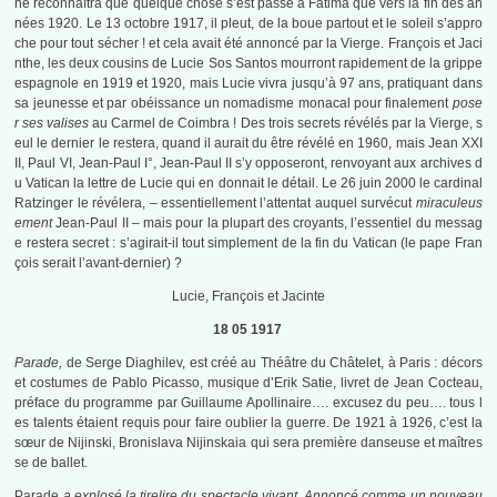
ne reconnaîtra que quelque chose s’est passé à Fatima que vers la fin des an
nées 1920. Le 13 octobre 1917, il pleut, de la boue partout et le soleil s’appro
che pour tout sécher ! et cela avait été annoncé par la Vierge. François et Jaci
nthe, les deux cousins de Lucie Sos Santos mourront rapidement de la grippe
espagnole en 1919 et 1920, mais Lucie vivra jusqu’à 97 ans, pratiquant dans
sa jeunesse et par obéissance un nomadisme monacal pour finalement
pose
r ses valises
au Carmel de Coimbra ! Des trois secrets révélés par la Vierge, s
eul le dernier le restera, quand il aurait du être révélé en 1960, mais Jean XXI
II, Paul VI, Jean-Paul I°, Jean-Paul II s’y opposeront, renvoyant aux archives d
u Vatican la lettre de Lucie qui en donnait le détail. Le 26 juin 2000 le cardinal
Ratzinger le révélera, – essentiellement l’attentat auquel survécut
miraculeus
ement
Jean-Paul II – mais pour la plupart des croyants, l’essentiel du messag
e restera secret : s’agirait-il tout simplement de la fin du Vatican (le pape Fran
çois serait l’avant-dernier) ?
Lucie, François et Jacinte
18 05 1917
Parade,
de Serge Diaghilev, est créé au Théâtre du Châtelet, à Paris : décors
et costumes de Pablo Picasso, musique d’Erik Satie, livret de Jean Cocteau,
préface du programme par Guillaume Apollinaire…. excusez du peu…. tous l
es talents étaient requis pour faire oublier la guerre. De 1921 à 1926, c’est la
sœur de Nijinski, Bronislava Nijinskaia qui sera première danseuse et maîtres
se de ballet.
Parade
a explosé la tirelire du spectacle vivant. Annoncé comme un nouveau