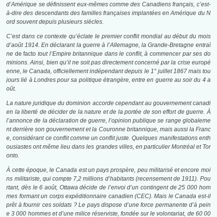
d’Amérique se définissent eux-mêmes comme des Canadiens français, c’est-
à-dire des descendants des familles françaises implantées en Amérique du N
ord souvent depuis plusieurs siècles.
C’est dans ce contexte qu’éclate le premier conflit mondial au début du mois
d’août 1914. En déclarant la guerre à l’Allemagne, la Grande-Bretagne entraî
ne
de facto
tout l’Empire britannique dans le conflit, à commencer par ses do
minions. Ainsi, bien qu’il ne soit pas directement concerné par la crise europé
enne, le Canada, officiellement indépendant depuis le 1° juillet 1867 mais tou
jours lié à Londres pour sa politique étrangère, entre en guerre au soir du 4 a
oût.
La nature juridique du dominion accorde cependant au gouvernement canadi
en la liberté de décider de la nature et de la portée de son effort
de guerre. À
l’annonce de la déclaration de guerre, l’opinion publique se range globaleme
nt derrière son gouvernement et la Couronne britannique, mais aussi la Franc
e, considérant ce conflit comme un conflit juste. Quelques manifestations enth
ousiastes ont même lieu dans les grandes villes, en particulier Montréal et Tor
onto.
À cette époque, le Canada est un pays prospère, peu militarisé et encore moi
ns militariste, qui compte 7,2 millions d’habitants (recensement de 1911). Pou
rtant, dès le 6 août, Ottawa décide de l’envoi d’un contingent de 25 000 hom
mes formant un corps expéditionnaire canadien (CEC). Mais le Canada est-il
prêt à fournir ces soldats ? Le pays dispose d’une force permanente d’à pein
e 3 000 hommes et d’une milice réserviste, fondée sur le volontariat, de 60 00