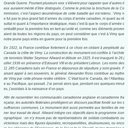
Grande Guerre. Pourtant plusieurs voix s’élèvent pour rappeler que d’autres li
eux auraient mérité d’être distingués. Comme le précise la brochure de la Co
mmission, c’est l’aspect œcuménique de cette bataille qui est retenu :
Vimy n
e fut pas le plus grand fait d’armes du corps d’armée canadien, ni quant au ré
sultat ni quant à l’importance stratégique, mais c’est là que le corps d’armée c
ombattit pour la première fois en tant qu’unité et, comme ses éléments proven
aient de toutes les régions du pays, on peut considérer que c’est à Vimy que
notre jeune pays entra en guerre pour la première fois.
En 1922, la France contribue fortement à ce choix en cédant à perpétuité au
Canada la crête de Vimy. La construction du monument est confiée à l’archite
cte torontois Walter Seymour Allward et débute en 1925. Il est inauguré le 26 j
uillet 1936 en présence d
‘Edouard
VIII et du président Lebrun. Les noms des
11 285 Canadiens tués en France et dépourvus de sépulture y sont gravés. F
aisant appel à ses souvenirs, le général Alexander Ross contribue au mythe
de Vimy par cette phrase restée célèbre :
C’était tout le Canada, de l’Atlantiqu
e au Pacifique, qui passait. J’ai pensé alors que, pendant ces quelques minut
es, j’assistais à la naissance d’un pays.
Afin de rassembler les communautés canadienne anglaise et canadienne fra
nçaise, les autorités fédérales privilégient un discours pacifiste fondé sur les s
ouffrances communes. Le monument doit aussi permettre aux familles de me
ner leur travail de deuil. Allward intègre ces objectifs dans le programme
icon
ogra
phique : on n’y trouve pas de représentations de soldats combattants ou
victorieux mais des figures épuisées, recroquevillées, douloureuses, ou enco