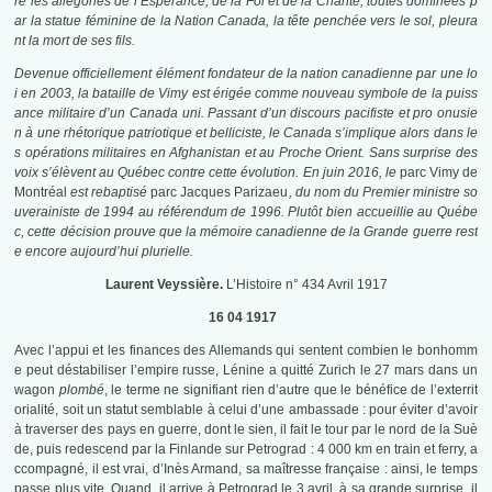
re les allégories de l’Espérance, de la Foi et de la Charité, toutes dominées p
ar la statue féminine de la Nation Canada, la tête penchée vers le sol, pleura
nt la mort de ses fils.
Devenue officiellement élément fondateur de la nation canadienne par une lo
i en 2003, la bataille de Vimy est érigée comme nouveau symbole de la puiss
ance militaire d’un Canada uni. Passant d’un discours pacifiste et pro onusie
n à
une rhétorique patriotique et belliciste, le Canada s’implique alors dans le
s opérations militaires en Afghanistan et au Proche Orient. Sans surprise des
voix s’élèvent au Québec contre cette évolution. En juin 2016, le
parc Vimy de
Montréal
est rebaptisé
parc Jacques Parizaeu
, du nom du Premier ministre so
uverainiste de 1994 au référendum de 1996. Plutôt bien accueillie au Québe
c, cette décision prouve que la mémoire canadienne de la Grande guerre rest
e encore aujourd’hui plurielle.
Laurent Veyssière.
L’Histoire n° 434 Avril 1917
16 04 1917
Avec l’appui et les finances des Allemands qui sentent combien le bonhomm
e peut déstabiliser l’empire russe, Lénine a quitté Zurich le 27 mars dans un
wagon
plombé
, le terme ne signifiant rien d’autre que le bénéfice de l’exterrit
orialité, soit un statut semblable à celui d’une ambassade : pour éviter d’avoir
à traverser des pays en guerre, dont le sien, il fait le tour par le nord de la Suè
de, puis redescend par la Finlande sur Petrograd : 4 000 km en train et ferry, a
ccompagné, il est vrai, d’Inès Armand, sa maîtresse française : ainsi, le temps
passe plus vite. Quand il arrive à Petrograd le 3 avril, à sa grande surprise, il