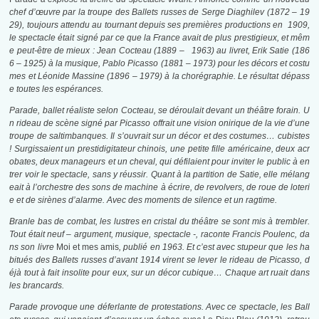
chef d’œuvre par la troupe des Ballets russes de Serge Diaghilev (1872 – 19
29), toujours attendu au tournant depuis ses premières productions en 1909,
le spectacle était signé par ce que la France avait de plus prestigieux, et mêm
e peut-être de mieux : Jean Cocteau (1889 – 1963) au livret, Erik Satie (186
6 – 1925) à la musique, Pablo Picasso (1881 – 1973) pour les décors et costu
mes et Léonide Massine (1896 – 1979) à la chorégraphie. Le résultat dépass
e toutes les espérances.
Parade, ballet réaliste
selon Cocteau, se déroulait devant un théâtre forain. U
n rideau de scène signé par Picasso offrait une vision onirique de la vie d’une
troupe de saltimbanques. Il s’ouvrait sur un décor et des costumes… cubistes
! Surgissaient un prestidigitateur chinois, une petite fille américaine, deux acr
obates, deux manageurs et un cheval, qui défilaient pour inviter le public à en
trer voir le spectacle, sans y réussir. Quant à la partition de Satie, elle mélang
eait à l’orchestre des sons de machine à écrire, de revolvers, de roue de loteri
e et de sirènes d’alarme. Avec des moments de silence et un ragtime.
Branle bas de combat, les lustres en cristal du théâtre se sont mis à trembler.
Tout était neuf – argument, musique, spectacle -, raconte Francis Poulenc, da
ns son livre
Moi et mes amis
,
publié en 1963. Et c’est avec stupeur que les ha
bitués des Ballets russes d’avant 1914 virent se lever le rideau de Picasso, d
éjà tout à fait insolite pour eux, sur un décor cubique… Chaque art ruait dans
les brancards.
Parade
provoque une déferlante de protestations. Avec ce spectacle, les Ball