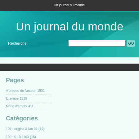
un journal du monde
Un journal du monde
Recherche:
Pages
A propos de l’auteur. 1531
Exergue 1539
Mode d’emploi 411
Catégories
101 : origine à l'an 01
(19)
102 : 01 à 1163
(15)