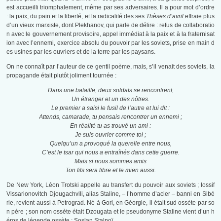
est accueilli triomphalement, même par ses adversaires. Il a pour mot d’ordre
: la paix, du pain et la liberté, et la radicalité des ses
Thèses d’avril
effraie plus
d’un vieux marxiste, dont Plekhanov, qui parle de délire : refus de collaboratio
n avec le gouvernement provisoire, appel immédiat à la paix et à la fraternisat
ion avec l’ennemi, exercice absolu du pouvoir par les soviets, prise en main d
es usines par les ouvriers et de la terre par les paysans.
On ne connaît par l’auteur de ce gentil poème, mais, s’il venait des soviets, la
propagande était plutôt joliment tournée :
Dans une bataille, deux soldats se rencontrent,
Un étranger et un des nôtres.
Le premier a saisi le fusil de l’autre et lui dit :
Attends, camarade, tu pensais rencontrer un ennemi ;
En réalité tu as trouvé un ami :
Je suis ouvrier comme toi ;
Quelqu’un a provoqué la querelle entre nous,
C’est le tsar qui nous a entraînés dans cette guerre.
Mais si nous sommes amis
Ton fils sera libre et le mien aussi.
De New York, Léon Trotski appelle au transfert du pouvoir aux soviets ; Iossif
Vissarionovitch Djougachvili, alias Staline, – l’homme d’acier – banni en Sibé
rie, revient aussi à Petrograd. Né à Gori, en Géorgie, il était sud ossète par so
n père ; son nom ossète était Dzougata et le pseudonyme Staline vient d’un h
éros de légende ossète : Soslan Stalnoï.