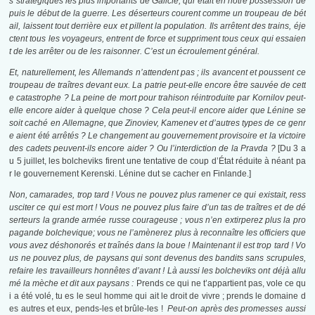
s stratégiques les plus importants de Galicie, qui était en notre possession de
puis le début de la guerre. Les déserteurs courent comme un troupeau de bét
ail, laissent tout derrière eux et pillent la population. Ils arrêtent des trains, éje
ctent tous les voyageurs, entrent de force et suppriment tous ceux qui essaien
t de les arrêter ou de les raisonner. C’est un écroulement général.
Et, naturellement, les Allemands n’attendent pas ; ils avancent et poussent ce
troupeau de traîtres devant eux. La patrie peut-elle encore être sauvée de cett
e catastrophe ? La peine de mort pour trahison réintroduite par Kornilov peut-
elle encore aider à quelque chose ? Cela peut-il encore aider que Lénine se
soit caché en Allemagne, que Zinoviev, Kamenev et d’autres types de ce genr
e aient été arrêtés ? Le changement au gouvernement provisoire et la victoire
des cadets peuvent-ils encore aider ? Ou l’interdiction de la Pravda ?
[Du 3 a
u 5 juillet, les bolcheviks firent une tentative de coup d’État réduite à néant pa
r le gouvernement Kerenski. Lénine dut se cacher en Finlande.]
Non, camarades, trop tard ! Vous ne pouvez plus ramener ce qui existait, ress
usciter ce qui est mort ! Vous ne pouvez plus faire d’un tas de traîtres et de dé
serteurs la grande armée russe courageuse ; vous n’en extirperez plus la pro
pagande bolchevique; vous ne l’amènerez plus à reconnaître les officiers que
vous avez déshonorés et traînés dans la boue ! Maintenant il est trop tard ! Vo
us ne pouvez plus, de paysans qui sont devenus des bandits sans scrupules,
refaire les travailleurs honnêtes d’avant ! Là aussi les bolcheviks ont déjà allu
mé la mèche et dit aux paysans :
Prends ce qui ne t’appartient pas, vole ce qu
i a été volé, tu es le seul homme qui ait le droit de vivre ; prends le domaine d
es autres et eux, pends-les et brûle-les !
Peut-on après des promesses aussi