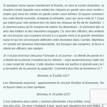
Si quelque chose sauve maintenant la Russie, ce sera la contre révolution, la
réaction contre laquelle vous mettez les citoyens en garde sans vous rendre c
ompte que vous les mettez en garde contre vous-mêmes. Et quand commenc
era cette liberté nouvelle, éclatante et véritable, pour qui sera-t-elle là ? Ceux
qui luttent pour elle laissent leur vie dans les réseaux de fils de fer barbelés ; i
ls meurent parce qu’ils essaient de retenir les déserteurs ; ils périssent des m
ains des traîtres et des meurtriers engagés. Ce sont des officiers, des enfants
de ces
bourjoui
qui croyaient encore il y a quatre mois à la
grande révolution
russe
et qui les ont envoyés défendre cette révolution dans l’armée. Maintena
nt l’armée est devenue internationaliste, les
bourjoui
des vampires, et leurs e
nfants les officiers, des martyrs.
Je n’ai pas écrit tout cela pour l’envoyer à un journal – la liberté de parole et l
a liberté de la presse n’existent qu’en théorie – mais seulement pour vider mo
n cœur empli de douleur. Cette douleur morale est parfois si grande que j’ai l
a sensation de ne pouvoir la supporter. Comment tout cela se terminera-t-il ?
Bronitsa, le 9 juillet 1917
Les Allemands avancent : apparemment ils ont pris Khotine et Kamenets. No
us fuyons dans un train sanitaire.
Bronitsa, le 19 juillet 1917
C’est redevenu plus calme. L’avance allemande s’est arrêtée, nous ne bouge
ons plus d’ici. On peut s’habituer à tout, aussi aux situations les plus folles. C