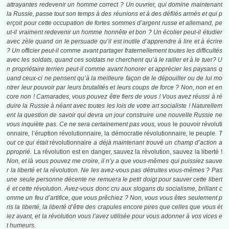
attrayantes redevenir un homme correct ? Un ouvrier, qui domine maintenant
la Russie, passe tout son temps à des réunions et à des défilés armés et qui p
erçoit pour cette occupation de fortes sommes d’argent russe et allemand, pe
ut-il vraiment redevenir un homme honnête et bon ? Un écolier peut-il étudier
avec zèle quand on le persuade qu’il est inutile d’apprendre à lire et à écrire
? Un officier peut-il comme avant partager fraternellement toutes les difficultés
avec les soldats, quand ces soldats ne cherchent qu’à le railler et à le tuer? U
n propriétaire terrien peut-il comme avant honorer et apprécier les paysans q
uand ceux-ci ne pensent qu’à la meilleure façon de le dépouiller ou de lui mo
ntrer leur pouvoir par leurs brutalités et leurs coups de force ? Non, non et en
core non ! Camarades, vous pouvez être fiers de vous ! Vous avez réussi à ré
duire la Russie à néant avec toutes les lois de votre art socialiste ! Naturellem
ent la question de savoir qui devra un jour construire une nouvelle Russie ne
vous inquiète pas. Ce ne sera certainement pas vous, vous
le pouvoir révoluti
onnaire
,
l’éruption révolutionnaire
,
la démocratie révolutionnaire
,
le peuple
. T
out ce qui était
révolutionnaire
a déjà maintenant trouvé un champ d’action a
pproprié.
La révolution est en danger, sauvez la révolution, sauvez la liberté !
Non, et là vous pouvez me croire, il n’y a que vous-mêmes qui puissiez sauve
r la liberté et la révolution. Ne les avez-vous pas détruites vous-mêmes ? Pas
une seule personne décente ne remuera le petit doigt pour sauver cette libert
é et cette révolution. Avez-vous donc cru aux slogans du socialisme, brillant c
omme un feu d’artifice, que vous prêchiez ? Non, vous vous êtes seulement p
ris la liberté, la liberté d’être des crapules encore pires que celles que vous ét
iez avant, et la révolution vous l’avez utilisée pour vous adonner à vos vices e
t humeurs.