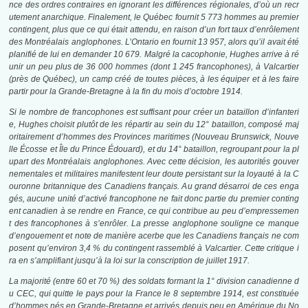
nce des ordres contraires en ignorant les différences régionales, d’où un recr
utement anarchique. Finalement, le Québec fournit 5 773 hommes au premier
contingent, plus que ce qui était attendu, en raison d’un fort taux d’enrôlement
des Montréalais anglophones. L’Ontario en fournit 13 957, alors qu’il avait été
planifié de lui en demander 10 679. Malgré la cacophonie, Hughes arrive à ré
unir un peu plus de 36 000 hommes (dont 1 245 francophones), à Valcartier
(près de Québec), un camp créé de toutes pièces, à les équiper et à les faire
partir pour la Grande-Bretagne à la fin du mois d’octobre 1914.
Si le nombre de francophones est suffisant pour créer un bataillon d’infanteri
e, Hughes choisit plutôt de les répartir au sein du 12° bataillon, composé maj
oritairement d’hommes des Provinces maritimes (Nouveau Brunswick, Nouve
lle Écosse et Île du Prince Édouard), et du 14° bataillon, regroupant pour la
pl
upart des Montréalais anglophones. Avec cette décision, les autorités gouver
nementales et militaires manifestent leur doute persistant sur la loyauté à la C
ouronne britannique des Canadiens français. Au grand désarroi de ces enga
gés, aucune unité d’activé francophone ne fait donc partie du premier conting
ent canadien à se rendre en France, ce qui contribue au peu d’empressemen
t des francophones à s’enrôler. La presse anglophone souligne ce manque
d’engouement et note de manière acerbe que les Canadiens français ne com
posent qu’environ 3,4 % du contingent rassemblé à Valcartier. Cette critique i
ra en s’amplifiant jusqu’à la loi sur la conscription de juillet 1917.
La majorité (entre 60 et 70 %) des soldats formant la 1° division canadienne d
u CEC, qui quitte le pays pour la France le 8 septembre 1914, est constituée
d’hommes nés en Grande-Bretagne et arrivés depuis peu en Amérique du No