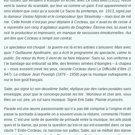
ets russes, qui venaient d’essuyer un échec avec
Le Dieu Bleu
(1912), retrou
vent la saveur du scandale, qui leur va comme un gant. Il est apparemment m
oins violent que celui qu’a suscité
Le Sacre du printemps
, en 1913, signé par
le danseur Vaslav Nijinski et le compositeur Igor Stravinsky – mais tout de mê
me. Cette fronde n’est pas pour déplaire à Cocteau, qui n’avait eu de cesse d
e reprendre son rang d’agitateur auprès de Diaghilev.
Étonne-moi
,
lui avait la
ncé le producteur et impresario, en manque de secousses émotionnelles. Aut
ant dire que Cocteau a rempli son contrat.
Le spectateur est choqué : la guerre est là et les artistes s’amusent. Mais avec
quoi ? Guillaume Apollinaire, qui a écrit le programme du spectacle, calme le
public. De retour du front, il vient de se faire trépaner.
Sans lui, son uniforme e
t le bandage qui entourait sa tête, des femmes armées d’épingles – à chapea
u – nous eussent crevé les yeux
,
raconte Cocteau dans
La Difficulté d’être
(1
947). Le critique Jean Poueigh (1876 – 1958) juge
la musique outrageante p
our le bon goût français.
Satie, qui signe ici son deuxième ballet, réplique par des cartes postales sans
enveloppe, pour que le concierge puisse les lire :
Monsieur et cher ami, vous
êtes un cul, pire, un cul sans musique. Signé Erik Satie
.
Plainte et procès.
Parade
est une œuvre passionnante qui n’a pas été comprise à l’origine et dé
passe la pochade à laquelle on a souvent voulu la réduire, commente l’histori
enne. C’est une sorte de querelle de primauté entre la musique, les arts plasti
ques et la danse, qui pose la question qu’est-ce qui est essentiel dans ce spe
ctacle ? Entre Cocteau, ce narcisse sur pattes, Satie, qui se méfiait des danse