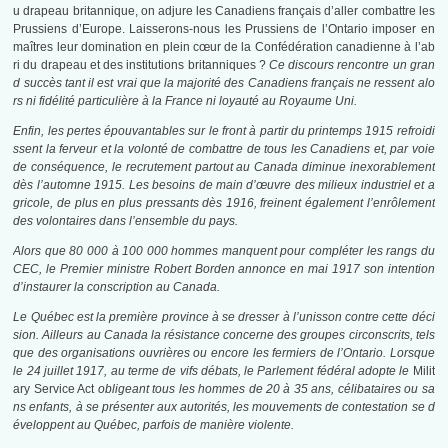
u drapeau britannique, on adjure les Canadiens français d’aller combattre les
Prussiens d’Europe. Laisserons-nous les Prussiens de l’Ontario imposer en
maîtres leur domination en plein cœur de la Confédération canadienne à l’ab
ri du drapeau et des institutions britanniques ?
Ce discours rencontre un gran
d succès tant il est vrai que la majorité des Canadiens français ne ressent alo
rs ni fidélité particulière à la France ni loyauté au Royaume Uni.
Enfin, les pertes épouvantables sur le front à partir du printemps 1915 refroidi
ssent la ferveur et la volonté de combattre de tous les Canadiens et, par voie
de conséquence, le recrutement partout au Canada diminue inexorablement
dès l’automne 1915. Les besoins de main d’œuvre des milieux industriel et a
gricole, de plus en plus pressants dès 1916, freinent également l’enrôlement
des volontaires dans l’ensemble du pays.
Alors que 80 000 à 100 000 hommes manquent pour compléter les rangs du
CEC, le Premier ministre Robert Borden annonce en mai 1917 son intention
d’instaurer la conscription au Canada.
Le Québec est la première province à se dresser à l’unisson contre cette déci
sion. Ailleurs au Canada la résistance concerne des groupes circonscrits, tels
que des organisations ouvrières ou encore les fermiers de l’Ontario. Lorsque
le 24 juillet 1917, au terme de vifs débats, le Parlement fédéral adopte le
Milit
ary Service Act
obligeant tous les hommes de 20 à 35 ans, célibataires ou sa
ns enfants, à se présenter aux autorités, les mouvements de contestation se d
éveloppent au Québec, parfois de manière violente.