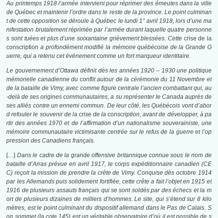
Au printemps 1918 l’armée intervient pour réprimer des émeutes dans la ville
de Québec et maintenir l’ordre dans le reste de la province. Le point culminan
t de cette opposition se déroule à Québec le lundi 1° avril 1918, lors d’une ma
nifestation brutalement réprimée par l’armée durant laquelle quatre personne
s sont tuées et plus d’une soixantaine grièvement blessées. Cette
crise de la
conscription
a profondément modifié la mémoire québécoise de la Grande G
uerre, qui a retenu cet événement comme un fort marqueur identitaire.
Le gouvernement d’Ottawa définit dès les années 1920 – 1930 une politique
mémorielle canadienne du conflit autour de la cérémonie du 11 Novembre et
de la bataille de Vimy, avec comme figure centrale l’ancien combattant qui, au
-delà de ses origines communautaires, a su représenter le Canada auprès de
ses alliés contre un ennemi commun. De leur côté, les Québécois vont d’abor
d refouler le souvenir de la crise de la conscription, avant de développer, à pa
rtir des années 1970 et de l’affirmation d’un nationalisme souverainiste, une
mémoire communautaire victimisante centrée sur le refus de la guerre et l’op
pression des Canadiens français.
[…]
Dans le cadre de la grande offensive britannique connue sous le nom de
bataille d’Arras prévue en avril 1917, le corps expéditionnaire canadien (CE
C) reçoit la mission de prendre la crête de Vimy. Conquise dès octobre 1914
par les Allemands puis solidement fortifiée, cette crête a fait l’objet en 1915 et
1916 de plusieurs assauts français qui se sont soldés par des échecs et la m
ort de plusieurs dizaines de milliers d’hommes. Le site, qui s’étend sur 8 kilo
mètres, est le point culminant du dispositif allemand dans le Pas de Calais. S
on sommet (la cote 145) est un véritable observatoire d’où il est possible de s