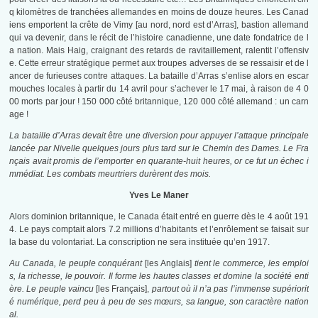
q kilomètres de tranchées allemandes en moins de douze heures. Les Canad
iens emportent la crête de Vimy [au nord, nord est d’Arras], bastion allemand
qui va devenir, dans le récit de l’histoire canadienne, une date fondatrice de l
a nation. Mais Haig, craignant des retards de ravitaillement, ralentit l’offensiv
e. Cette erreur stratégique permet aux troupes adverses de se ressaisir et de l
ancer de furieuses contre attaques. La bataille d’Arras s’enlise alors en escar
mouches locales à partir du 14 avril pour s’achever le 17 mai, à raison de 4 0
00 morts par jour ! 150 000 côté britannique, 120 000 côté allemand : un carn
age !
La bataille d’Arras devait être une diversion pour appuyer l’attaque principale
lancée par Nivelle quelques jours plus tard sur le Chemin des Dames. Le Fra
nçais avait promis de l’emporter en quarante-huit heures, or ce fut un échec i
mmédiat. Les combats meurtriers durèrent des mois.
Yves Le Maner
Alors dominion britannique, le Canada était entré en guerre dès le 4 août 191
4. Le pays comptait alors 7.2 millions d’habitants et l’enrôlement se faisait sur
la base du volontariat. La conscription ne sera instituée qu’en 1917.
Au Canada, le peuple conquérant
[les Anglais]
tient le commerce, les emploi
s, la richesse, le pouvoir. Il forme les hautes classes et domine la société enti
ère. Le peuple vaincu
[les Français],
partout où il n’a pas l’immense supériorit
é numérique, perd peu à peu de ses mœurs, sa langue, son caractère nation
al.