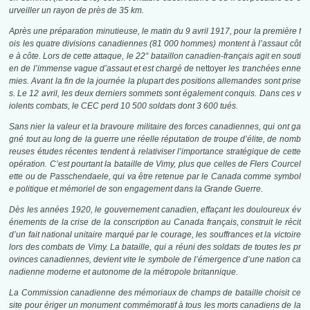
urveiller un rayon de près de 35 km.
Après une préparation minutieuse, le matin du 9 avril 1917, pour la première f
ois les quatre divisions canadiennes (81 000 hommes) montent à l’assaut côt
e à côte. Lors de cette attaque, le 22° bataillon canadien-français agit en souti
en de l’immense vague d’assaut et est chargé de
nettoyer
les tranchées enne
mies. Avant la fin de la journée la plupart des positions allemandes sont prise
s. Le 12 avril, les deux derniers sommets sont également conquis. Dans ces v
iolents combats, le CEC perd 10 500 soldats dont 3 600 tués.
Sans nier la valeur et la bravoure militaire des forces canadiennes, qui ont ga
gné tout au long de la guerre une réelle réputation de troupe d’élite, de nomb
reuses études récentes tendent à relativiser l’importance stratégique de cette
opération. C’est pourtant la bataille de Vimy, plus que celles de Flers Courcel
ette ou de Passchendaele, qui va être retenue par le Canada comme symbol
e politique et mémoriel de son engagement dans la Grande Guerre.
Dès les années 1920, le gouvernement canadien, effaçant les douloureux év
énements de la crise de la conscription au Canada français, construit le récit
d’un fait national unitaire marqué par le courage, les souffrances et la victoire
lors des combats de Vimy. La bataille, qui a réuni des soldats de toutes les pr
ovinces canadiennes, devient vite le symbole de l’émergence d’une nation ca
nadienne moderne et autonome de la métropole britannique.
La Commission canadienne des mémoriaux de champs de bataille choisit ce
site pour ériger un monument commémoratif à tous les morts canadiens de la