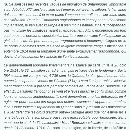
rd. Ce sont ces très récentes vagues de migration de Britanniques, importante
s au début du XX° siècle au sein de l’empire, qui créent d’ailleurs le lien impé
rial. Leur attachement à la mère patrie l’emporte naturellement sur toute autre
considération. Pour les Canadiens anglophones et francophones d’ancienne
implantation, le lien avec l’Europe est bien moins naturel. Il ne faut cependant
pas minimiser les initiatives visant à l’engagement. Afin d’encourager les fran
cophones à s’enrôler et constatant la barrière que constitue l’unilinguisme an
glais dans l’armée permanente, un regroupement d’hommes politiques de to
us bords, d’hommes d’affaires et de religieux canadiens-français militent en s
eptembre 1914 pour la formation d’une unité exclusivement francophone, qui
deviendrait également le symbole de l’unité nationale.
Le gouvernement approuve finalement la naissance de cette unité le 20 octo
bre 1914 : le 22° bataillon canadien français est créé dès le lendemain. Sur 5
584 soldats qui vont y servir, 4 739 sont du Québec, le plus grand nombre des
autres francophones venant de l’Ontario (514). Il sera l’unique unité exclusive
ment francophone à prendre part aux combats en France et en Belgique. En
effet, 15 bataillons francophones vont être levés durant le conflit mais,
comme
leurs homologues anglophones, ils sont démembrés une fois débarqués en A
ngleterre pour combler les rangs des unités existantes. L’apparente unanimit
é se fissure toutefois rapidement au Québec sous la pression des natio­naliste
s. Aller défendre les droits d’autrui outre-Atlantique alors que l’on estime les s
iens bafoués dans son propre pays reste inacceptable pour beaucoup. Senti
ment que le chef de file nationaliste Henri Bourassa cristallise en ces termes
dès le 21 décembre 1914 :
Au nom de la religion, de la liberté, de la fidélité a