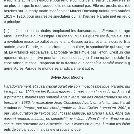
e est l’artefact le plus élaboré pour rendre compte de la réalité. La pièce se sit
ue plus loin que le réel, auquel elle ne se soumet pas. Elle est proche des rec
herches sur le ready made menées par Marcel Duchamp autour des années
1913 – 1916, pour qui c’est le spectateur qui fait l’œuvre. Parade met en jeu c
e principe.
[…] Le fait que les acrobates remplacent les danseurs dans
Parade
interroge
aussi l’esthétique du classique. On est en 1917. La guerre est là, mais aussi l
a révolution russe. Le ballet est relié à la Russie, au tsar et à l’aristocratie. Et s
oudain, avec Parade, c’est le cirque, le populaire, la spontanéité qui surgisse
nt. La virtuosité est balayée. L’acrobate ne dissimule pas l’effort. C’est un cha
ngement de perspective pour la danse accompagné d’une rupture sociale. Le
choc artistique est au diapason de la fracture que connaît la société avec la g
uerre. Après Parade, le monde sera radicalement autre.
Sylvie Jacq Mioche
Paradoxalement, et aussi crucial qu’ait été son impact esthétique
, Parade
, qui
fut repris en 1920 par les Ballets russes, n’a pas connu le succès du
Sacre d
u printemps
, maintes fois remonté et réinventé par des chorégraphes de tous
bords. En 1980, le réalisateur Jean-Christophe Averty en a fait un film,
Parad
e autour de
Parade,
sur une chorégraphie de Jean Guélis. Lorsqu’en 2002, p
our l’inauguration de l’exposition Picasso Matisse, au Grand Palais, Anne Bal
dassari remonte le ballet, en complicité avec Jean Albert Cartier, directeur arti
stique, elle rencontre des difficultés
:
Nous avons eu du mal à réunir les élém
ents de ce ballet qui n’a pas été si souvent joué
.