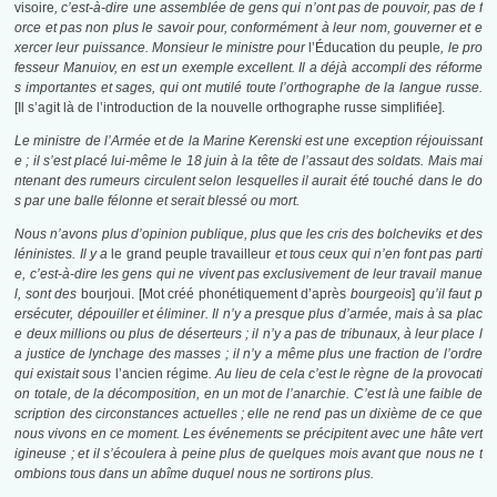
visoire
, c’est-à-dire une assemblée de gens qui n’ont pas de pouvoir, pas de f
orce et pas non plus le savoir pour, conformément à leur nom, gouverner et e
xercer leur puissance. Monsieur le ministre pour
l’Éducation du peuple
, le pro
fesseur Manuiov, en est un exemple excellent. Il a déjà accompli des réforme
s importantes et sages, qui ont mutilé toute l’orthographe de la langue russe.
[Il s’agit là de l’introduction de la nouvelle orthographe russe simplifiée].
Le ministre de l’Armée et de la Marine Kerenski est une exception réjouissant
e ; il s’est placé lui-même le 18 juin à la tête de l’assaut des soldats. Mais mai
ntenant des rumeurs circulent selon lesquelles il aurait été touché dans le do
s par une balle félonne et serait blessé ou mort.
Nous n’avons plus d’opinion publique, plus que les cris des bolcheviks et des
léninistes. Il y a
le grand peuple travailleur
et tous ceux qui n’en font pas parti
e, c’est-à-dire les gens qui ne vivent pas exclusivement de leur travail manue
l, sont des
bourjoui.
[Mot créé phonétiquement d’après
bourgeois
]
qu’il faut p
ersécuter, dépouiller et éliminer. Il n’y a presque plus d’armée, mais à sa plac
e deux millions ou plus de déserteurs ; il n’y a pas de tribunaux, à leur place l
a justice de lynchage des masses ; il n’y a même plus une fraction de l’ordre
qui existait sous
l’ancien régime
. Au lieu de cela c’est le règne de la provocati
on totale, de la décomposition, en un mot de l’anarchie. C’est là une faible de
scription des circonstances actuelles ; elle ne rend pas un dixième de ce que
nous vivons en ce moment. Les événements se précipitent avec une hâte vert
igineuse ; et il s’écoulera à peine plus de quelques mois avant que nous ne t
ombions tous dans un abîme duquel nous ne sortirons plus.