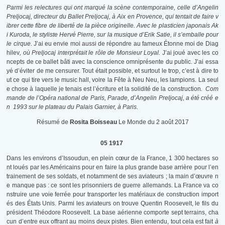
Parmi les relectures qui ont marqué la scène contemporaine, celle d’Angelin
Preljocaj, directeur du Ballet Preljocaj, à Aix en Provence, qui tentait de faire v
ibrer cette fibre de liberté de la pièce originelle. Avec le plasticien japonais Ak
i Kuroda, le styliste Hervé Pierre, sur la musique d’Erik Satie, il s’emballe pour
le cirque.
J’ai eu envie moi aussi de répondre au fameux Étonne moi de Diag
hilev
,
où Preljocaj interprétait le rôle de Monsieur Loyal.
J’ai joué avec les co
ncepts de ce ballet bâti avec la conscience omniprésente du public. J’ai essa
yé d’éviter de me censurer. Tout était possible, et surtout le trop, c’est à dire to
ut ce qui tire vers le music hall, voire la Fête à Neu Neu, les lampions. La seul
e chose à laquelle je tenais est l’écriture et la solidité de la construction
.
Com
mande de l’Opéra national de Paris, Parade, d’Angelin Preljocaj, a été créé e
n 1993 sur le plateau du Palais Garnier, à Paris.
Résumé de
Rosita Boisseau
Le Monde du 2 août 2017
05 1917
Dans les environs d’Issoudun, en plein cœur de la France, 1 300 hectares so
nt loués par les Américains pour en faire la plus grande base arrière pour l’en
trainement de ses soldats, et notamment de ses aviateurs ; la main d’œuvre n
e manque pas : ce sont les prisonniers de guerre allemands. La France va co
nstruire une voie ferrée pour transporter les matériaux de construction import
és des États Unis. Parmi les aviateurs on trouve Quentin Roosevelt, le fils du
président Théodore Roosevelt. La base aérienne comporte sept terrains, cha
cun d’entre eux offrant au moins deux pistes. Bien entendu, tout cela est fait
à