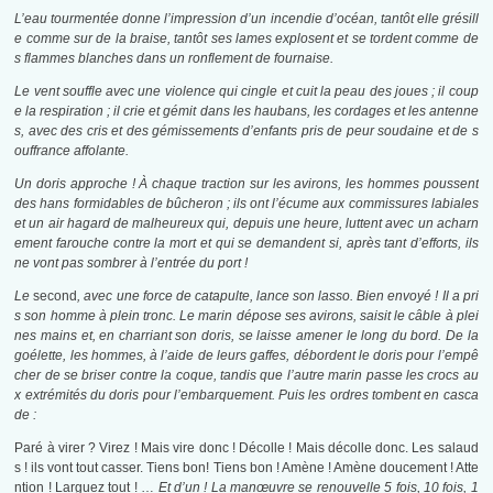
L’eau tourmentée donne l’impression d’un incendie d’océan, tantôt elle grésill
e comme sur de la braise, tantôt ses lames explosent et se tordent comme de
s flammes blanches dans un ronflement de fournaise.
Le
vent souffle avec une violence qui cingle et cuit la peau des joues ; il coup
e la respiration ; il crie et gémit dans les haubans, les cordages et les antenne
s, avec des cris et des gémissements d’enfants pris de peur soudaine et de s
ouffrance affolante.
Un doris approche !
À
chaque traction sur les avirons, les hommes poussent
des hans formidables de bûcheron ; ils ont l’écume aux commissures labiales
et un air hagard de malheureux qui, depuis une heure, luttent avec un acharn
ement farouche contre la mort et qui se demandent si, après tant d’efforts, ils
ne vont pas sombrer à l’entrée du port !
Le
second
, avec une force de catapulte, lance son lasso. Bien envoyé ! Il a pri
s son homme à plein tronc. Le marin dépose ses avirons, saisit le câble à plei
nes mains et, en charriant son doris, se laisse amener le long du bord. De la
goélette, les hommes, à l’aide de leurs gaffes, débordent le doris pour l’empê
cher de se briser contre la coque, tandis que l’autre marin passe les crocs au
x extrémités du doris pour l’embarquement. Puis les ordres tombent en casca
de :
Paré à virer ? Virez ! Mais vire donc ! Décolle ! Mais décolle donc. Les salaud
s ! ils vont tout casser. Tiens bon! Tiens bon ! Amène ! Amène doucement ! Atte
ntion ! Larguez tout ! …
Et d’un
! La manœuvre se renouvelle 5 fois, 10 fois, 1