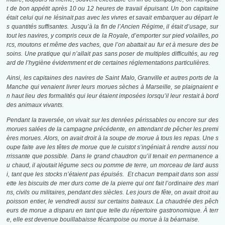
t de bon appétit après 10 ou 12 heures de travail épuisant. Un bon capitaine
était celui qui ne lésinait pas avec les vivres et savait embarquer au départ le
s quantités suffisantes. Jusqu’à la fin de l’Ancien Régime, il était d’usage, sur
tout les navires, y compris ceux de la Royale, d’emporter sur pied volailles, po
rcs, moutons et même des vaches, que l’on abattait au fur et à mesure des be
soins. Une pratique qui n’allait pas sans poser de multiples difficultés, au reg
ard de l’hygiène évidemment et de certaines réglementations particulières.
Ainsi, les capitaines des navires de Saint Malo, Granville et autres ports de la
Manche qui venaient livrer leurs morues sèches à Marseille, se plaignaient e
n haut lieu des formalités qui leur étaient imposées lorsqu’il leur restait à bord
des animaux vivants.
Pendant la traversée, on vivait sur les denrées périssables ou encore sur des
morues salées de la campagne précédente, en attendant de pêcher les premi
ères morues. Alors, on avait droit à la soupe de morue à tous les repas. Une s
oupe faite ave les têtes de morue que le cuistot s’ingéniait à rendre aussi nou
rrissante que possible. Dans le grand chaudron qu’il tenait en permanence a
u chaud, il ajoutait légume secs ou pomme de terre, un morceau de lard auss
i, tant que les stocks n’étaient pas épuisés. Et chacun trempait dans son assi
ette les biscuits de mer durs come de la pierre qui ont fait l’ordinaire des mari
ns, civils ou militaires, pendant des siècles. Les jours de fête, on avait droit au
poisson entier, le vendredi aussi sur certains bateaux. La chaudrée des pêch
eurs de morue a disparu en tant que telle du répertoire gastronomique. À terr
e, elle est devenue bouillabaisse fécampoise ou morue à la béarnaise.