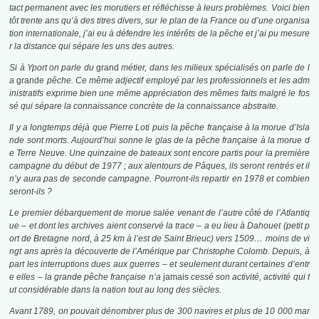
tact permanent avec les morutiers et réfléchisse à leurs problèmes. Voici bien
tôt trente ans qu’à des titres divers, sur le plan de la France ou d’une organisa
tion internationale, j’ai eu à défendre les intérêts de la pêche et j’ai pu mesure
r la distance qui sépare les uns des autres.
Si à Yport on parle du
grand
métier, dans les milieux spécialisés on parle de l
a
grande
pêche. Ce même adjectif employé par les professionnels et les adm
inistratifs exprime bien une même appréciation des mêmes faits malgré le fos
sé qui sépare la connaissance concrète de la connaissance abstraite.
Il y a longtemps déjà que Pierre Loti puis la pêche française à la morue d’Isla
nde sont morts. Aujourd’hui sonne le glas de la pêche française à la morue d
e Terre Neuve. Une quinzaine de bateaux sont encore partis pour la première
campagne du début de 1977 ; aux alentours de Pâques, ils seront rentrés et il
n’y aura pas de seconde campagne. Pourront-ils repartir en 1978 et combien
seront-ils ?
Le premier débarquement de morue salée venant de l’autre côté de l’Atlantiq
ue
–
et dont les archives aient conservé la trace
–
a eu lieu à Dahouet (petit p
ort de Bretagne nord, à 25 km à l’est de Saint Brieuc) vers 1509… moins de vi
ngt ans après la découverte de l’Amérique par Christophe Colomb. Depuis, à
part les interruptions dues aux guerres
–
et seulement durant certaines d’entr
e elles
–
la grande pêche française n’a
jamais
cessé son activité, activité qui f
ut considérable dans la nation tout au long des siècles.
Avant 1789, on pouvait dénombrer plus de 300 navires et plus de 10 000 mar