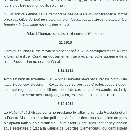
lendemain, c’est Gouraud qui entre à Strasbourg ; le maréchal Foch y sera six
jours plus tard pour un défilé solennel.
Ou Wilson ou Lénine. Ou la démocratie née de la Révolution française, fortifié
e par les luttes de tout un siècle, ou bien les formes primitives, incohérentes,
brutales du fanatisme russe. Il faut choisir.
Albert Thomas
, socialiste réformiste
L’Humanité
11 1918
L’amiral Koltchak russe farouchement opposé aux Bolcheviques fonde à Oms
k, bien à l’est de l’Oural, un gouvernement, se proclamant chef suprême de to
ute la Russie. Il marche vers l’Oural.
1 12 1918
Proclamation du royaume SHS, –
S
rba
H
arvatai
S
lovenaca [croate]
S
rbov
H
rv
–
atov
S
lovencev [slovène]
Royaume des Serbes, des Croates et des Slovèn
es – qui regroupe douze millions et demi de ces peuples. Alexandre, de la dy
nastie serbe des Karageorgevitch, en deviendra le roi en 1921.
5 12 1918
Le
Nationalrat
d’Alsace Lorraine proclame le rattachement du
Reichsland
à l
a France. Mais une décision politique votée par des députés est loin de pouv
oir aplanir toutes les difficultés qui surgissent ; c’est Jules Jeanneney, ancien
sous secrétaire d’État à la Guerre de Georges Clemenceau, qui centralisera