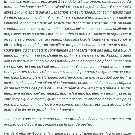
En tout cas notre pays qui, avant 1939, détenait la première place après le Ca
nada sur les bancs de l’Ouest Atlantique, commença à se faire distancer dès
après 1945 : d’abord par les Espagnols et les Portugais, consommateurs tradi
tionnels de morue salée qui, sans doute à cause d’une main d’œuvre meilleu
r marché, ont pu maintenir en activité des techniques anciennes plus ou moin
s modernisées : dorissiers à moteur parfois utilisés avec des filets maillants (l
ongs filets droits soutenus par des bouées et dans les mailles desquels les p
oissons se prennent par les ouïes), chalutiers bœufs
(parejas
en espagnol,
p
air trawling
en anglais) qui travaillent par paires, chacun tirant une des funes,
l’ouverture du chalut étant commandée par l’écartement des deux bateaux. N
otons en passant que les chalutiers de fond, comme ceux de Recher, évitent
dans la mesure du possible ces bateaux dont les engins de pêche se tiennen
t au dessus du fond ou l’effleurent seulement, ce qui leur permet de fréquente
r des parages rocheux où les lourds chaluts à panneaux risqueraient de croc
her. Mais Espagnols et Portugais qui cherchaient le même produit que les Fra
nçais et qui se modernisaient plus lentement encore ont été eux aussi dépass
és par les flottes des pays de l’Est européen et d’Allemagne fédérale. Ces der
niers avaient des navires équipés des techniques les plus modernes ; et en m
ême temps que la morue, qu’ils ne salaient pas, ils cherchaient tous les poiss
ons qui avaient un marché. Renversement des choses qui allait aboutir entre
autres à la fin de la grande pêche française.
Si nous voulons mieux comprendre les problèmes économiques actuels, rep
ortons-nous d’abord aux origines de la grande pêche.
Pendant plus de 450 ans, la grande pêche a, chaque année, fourni des dizai