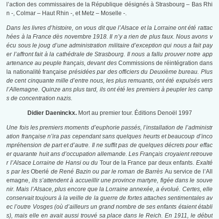
l’action des commissaires de la République désignés à Strasbourg – Bas Rhi
n -, Colmar – Haut Rhin -, et Metz – Moselle -.
Dans les livres d’histoire, on vous dit que l’Alsace et la Lorraine ont été rattac
hées à la France dès novembre 1918. Il n’y a rien de plus faux. Nous avons v
écu sous le joug d’une administration militaire d’exception qui nous a fait pay
er l’affront fait à la cathédrale de Strasbourg. Il nous a fallu prouver notre app
artenance au peuple français, devant des
Commissions de réintégration dans
la nationalité française
présidées par des officiers du Deuxième bureau. Plus
de cent cinquante mille d’entre nous, les plus remuants, ont été expulsés vers
l’Allemagne. Quinze ans plus tard, ils ont été les premiers à peupler les camp
s de concentration nazis.
Didier Daeninckx.
Mort au premier tour. Éditions Denoël 1997
Une fois les premiers moments d’euphorie passés, l’installation de l’administr
ation française n’ira pas cependant sans quelques heurts et beaucoup d’inco
mpréhension de part et d’autre. Il ne suffit pas de quelques décrets pour effac
er quarante huit ans d’occupation allemande. Les Français croyaient retrouve
r l’Alsace Lorraine de Hansi ou du
Tour de la France par deux enfants.
Exalté
s par les
Oberlé
de René Bazin ou par le roman de Barrès
Au service de l’All
emagne,
ils s’attendent à accueillir une province martyre, figée dans le souve
nir. Mais l’Alsace, plus encore que la Lorraine annexée, a évolué. Certes, elle
conservait toujours à la veille de la guerre de fortes attaches sentimentales av
ec l’outre Vosges (où d’ailleurs un grand nombre de ses enfants étaient établi
s), mais elle en avait aussi trouvé sa place dans le Reich. En 1911, le début