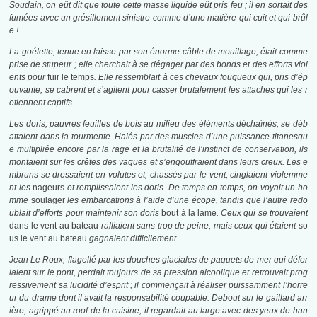
Soudain, on eût dit que toute cette masse liquide eût pris feu ; il en sortait des
fumées avec un grésillement sinistre comme d’une matière qui cuit et qui brûl
e !
La goélette, tenue en laisse par son énorme câble de mouillage, était comme
prise de stupeur ; elle cherchait à se dégager par des bonds et des efforts viol
ents pour
fuir le temps
. Elle ressemblait à ces chevaux fougueux qui, pris d’ép
ouvante, se cabrent et s’agitent pour casser brutalement les attaches qui les r
etiennent captifs.
Les doris, pauvres feuilles de bois au milieu des éléments déchaînés, se déb
attaient dans la tourmente. Halés par des muscles d’une puissance titanesqu
e multipliée encore par la rage et la brutalité de l’instinct de conservation, ils
montaient sur les crêtes des vagues et s’engouffraient dans leurs creux. Les e
mbruns se dressaient en volutes et, chassés par le vent, cinglaient violemme
nt les
nageurs
et remplissaient les doris. De temps en temps,
on voyait un ho
mme
soulager
les embarcations à l’aide d’une écope, tandis que l’autre redo
ublait d’efforts pour maintenir son doris
bout à la lame
. Ceux qui se trouvaient
dans le vent au bateau
ralliaient sans trop de peine, mais ceux qui étaient
so
us le vent au bateau
gagnaient difficilement.
Jean Le Roux, flagellé par les douches glaciales de paquets de mer qui défer
laient sur le pont, perdait toujours de sa pression alcoolique et retrouvait prog
ressivement sa lucidité d’esprit ; il commençait à réaliser puissamment l’horre
ur du drame dont il avait la responsabilité coupable. Debout sur le gaillard arr
ière, agrippé au roof de la cuisine, il regardait au large avec des yeux de han