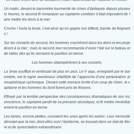
Un matin, devant le baromètre tourmenté de crises d’épilepsie depuis plusieu
rs heures, le
second
fit remarquer au capitaine combien il était imprudent de f
aire mettre les doris à la mer.
Croche !
hurla la brute,
c’est ainsi qu’on gagne son bifteck, bande de feignant
s !
Sur les conseils du
second
, les hommes crachèrent dans les doris et les
proje
tèrent à la mer ; mais le
second
leur recommanda d’avoir l’œil sur le bateau et
de
rallier
dès qu’ils verraient le pavillon en berne.
Les hommes obtempérèrent à ses conseils.
La brise soufflait et verdissait de plus en plus. Le V aigu, enregistré par le bar
omètre, est le signe avertisseur infaillible de l’approche d’une perturbation at
mosphérique cyclonique. Devant cette menace écrite d’un coup de chien, le c
apitaine et les hommes du bord furent pris de frissons.
Effrayé par la terrible perspective des conséquences dramatiques de son inc
onscience, le capitaine perdit de sa pression alcoolique, et fit mettre immédiat
ement le pavillon en berne.
Les lames, encore petites, couraient les unes après les autres. Leur nervosité
dénotait que la mer, dont elles sont l’épiderme, se trouvait dans un état de fièv
re et de surexcitation extraordinaire.