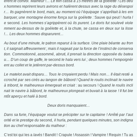
èrent le convoi. Malheur
!… Le filin cassa à 15 mètres de la goélette ! Les deu
x hommes reprirent
leurs a
virons et halèrent dessus avec la rage du désespoi
r… Ils gagnèrent le bord, mais, au moment où l’équipage s’apprêtait à les em
barquer, une montagne énorme fonça sur la goélette :
Sauve qui peut !
hurla l
e
second
. Les hommes s’agrippèrent où ils purent. Le doris fut soulevé viole
mment au-dessus de la goélette et, à la chute, se cassa en deux sur la lisse
!… Les deux hommes disparurent…
Au bout d’une minute, le
patron
reparut à la surface. Une plaie béante au fron
t, il saignait affreusement ; mais il nageait par la force de l’instinct de conserva
tion. Commotionné, assommé, abruti, il prenait la direction opposée
du batea
u… D’un coup de gaffe, le
second
le hala vers lui ; deux hommes l’empoignèr
ent au collet et le jetèrent par-dessus bord.
Le matelot avait disparu… Tous le croyaient perdu ! Mais non… Il était resté a
ccroché par ses cirés au tangon de bâbord ! Quand le roulis inclinait le navire
à tribord, le malheureux émergeait et criait :
au secours !
Quand le roulis incli
nait le navire à bâbord, le malheureux plongeait et buvait à la tasse ! Il fut bie
ntôt aperçu et halé à bord.
Deux doris manquaient…
Dans sa furie, l’équipage voulut se précipiter sur le capitaine ! Arrêté par l’aut
orité et le prestige du
second
, il hurla, pendant quelques minutes, son indigna
tion au chef responsable du malheur :
C’est toi qui les a
lavés
! Bandit ! Crapule ! Assassin ! Vampire ! Requin ! Tu as