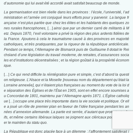
d’autonomie qui lui avait été accordé avait satisfait beaucoup de monde.
La germanisation est bien réelle dans les provinces : l’école, l’université, l’ad
ministration et l’armée ont conjugué leurs efforts pour y parvenir. La langue fr
ançaise n’est plus parlée que chez les élites et les habitants des quelques zo
nes rurales francophones,
[…]
ainsi que par un dernier carré de militants à M
etz. Depuis 1870, l’exil volontaire a privé la région des plus ardents fidèles de
la France. Ajoutons à cela le traumatisme causé à des provinces en majorité
catholiques, et très pratiquantes, par la rigueur de la république anticléricale.
Pendant ce temps, l’Allemagne de Bismarck puis de Guillaume II dotait le
Rei
chsland
d’une législation du travail moderne, de retraites, d’assurances socia
les et d’institutions décentralisées ; et la région goûtait à la prospérité économ
ique.
[…]
Ce qui rend difficile la réintégration pure et simple, c’est d’abord la questi
on religieuse. L’Alsace et la Moselle [nouveau nom du département qu’était la
Lorraine annexée], qui n’étaient plus françaises au moment du vote de la loi d
e séparation des Églises et de l’État en 1905, sont en effet encore soumises a
u Concordat de 1801, maintenu par l’Allemagne après 1871. L’Église catholiq
ue
[…]
occupe une place très importante dans la vie sociale et politique. Or ell
e a joué un rôle de premier plan en faveur de l’idée française pendant les an
nées d’annexion allemande. La partie est serrée, d’autant que protestants, Ju
ifs, et même certains libéraux laïques se joignent aux cléricaux pour demand
er le maintien du statu quo.
La République est donc placée face à un dilemme : l’affrontement satisferait l