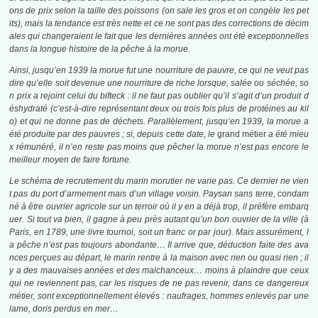
ons de prix selon la taille des poissons (on sale les gros et on congèle les pet
its), mais la tendance est très nette et ce ne sont pas des corrections de décim
ales qui changeraient le fait que les dernières années ont été exceptionnelles
dans la longue histoire de la pêche à la morue.
Ainsi, jusqu’en 1939 la morue fut une nourriture de pauvre, ce qui ne veut pas
dire qu’elle soit devenue une nourriture de riche lorsque, salée ou séchée, so
n prix a rejoint celui du bifteck : il ne faut pas oublier qu’il s’agit d’un produit d
éshydraté (c’est-à-dire représentant deux ou trois fois plus de protéines au kil
o) et qui ne donne pas de déchets. Parallèlement, jusqu’en 1939, la morue a
été produite par des pauvres ; si, depuis cette date, le
grand métier
a été mieu
x rémunéré, il n’en reste pas moins que pêcher la morue n’est pas encore le
meilleur moyen de faire fortune.
Le schéma de recrutement du marin morutier ne varie pas. Ce dernier ne vien
t pas du port d’armement mais d’un village voisin. Paysan sans terre, condam
né à être ouvrier agricole sur un terroir où il y en a déjà trop, il préfère embarq
uer. Si tout va bien, il gagne à peu près autant qu’un bon ouvrier de la ville (à
Paris, en 1789, une livre tournoi, soit un franc or par jour). Mais assurément, l
a pêche n’est pas toujours abondante… Il arrive que, déduction faite des ava
nces perçues au départ, le marin rentre à la maison avec rien ou quasi rien ; il
y a des mauvaises années et des malchanceux… moins à plaindre que ceux
qui ne reviennent pas, car les risques de ne pas revenir, dans ce dangereux
métier, sont exceptionnellement élevés : naufrages, hommes enlevés par une
lame, doris perdus en mer…