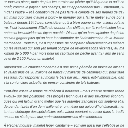
ur tous les plans, mais de plus les
terrains
de pêche qu’il fréquente et qu’il co
nnaît, comme le paysan ses champs, ne lui appartiennent pas. Cependant, l’u
n dans l’autre
–
et à condition de ne pas faire le compte de ses heures de trav
ail, mais quoi faire d’autre à bord
–
le morutier qui a fait le métier sur de bons
bateaux depuis 1945 peut considérer qu’il a bien gagné sa vie ; mieux qu’à te
rre. Il est évidemment difficile de donner des chiffres, car ils varient selon les a
nnées et les individus de façon notable. Disons qu’un bon capitaine de pêche
pouvait gagner plus qu’un haut fonctionnaire de l’administration de la Marine
marchande. Toutefois, il est impossible de comparer sérieusement les métiers
ou les retraites qui sont (en tenant compte de revalorisations récentes) au ma
ximum de 5 000 F par mois pour un capitaine de pêche ayant 37 ans de servi
ce et de 2 150 F pour un matelot.
Aujourd’hui, un chalutier moderne est une usine périmée en moins de dix ans
et valant plus de 30 millions de francs (3 milliards de centimes) qui, pour faire
ses frais, doit rapporter au moins le tiers par an… Aussi est-il impossible, dan
s la conjoncture actuelle, de penser construire de tels bateaux.
Peut-être est-ce le temps de réfléchir à nouveau
–
mais c’est le dernier rende
z-vous
–
sur des politiques, des progrès techniques et des structures économi
ques qui ont fait un
grand métier
que les autorités françaises ont soutenu et ai
dé pendant près d’un demi millénaire, un métier qui aujourd’hui disparaît, met
tant au chômage des spécialistes qui avaient pourtant su rester dans la traditi
on tout en s’adaptant aux perfectionnements les plus modernes.
À
Recher mousse, matelot léger, capitaine
–
écrivain aussi par
l’
effet de je ne