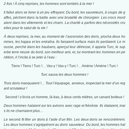
2 fois !
À
cinq reprises, les hommes sont tombés à la mer !
Il fallut alors se livrer à un jeu effrayant. Du bord, les sauveteurs, à coups de g
affes, pèchent dans la
baille
avec une brutalité de chirurgien. Les crocs mord
aient dans les vêtements et les chairs. La charité a parfois des nécessités cru
elles pour le salut de la vie !
À
deux reprises, la mer, au moment de l’ascension des doris, piocha deux ho
mmes, les happa et les entraîna. Ils
faisaient surface
mais ils
perdaient
. Le m
ousse, perché dans les haubans, aperçut leur détresse, il appela
Turc
, le sup
erbe terre neuve du bord, son meilleur ami, et, lui montrant les hommes en pe
rdition, il l’incita à se jeter à l’eau :
Tiens ! Tiens ! Turc !… Vas-y ! Vas-y ! Turc !… Amène ! Amène ! Turc !
Turc sauva les deux hommes !
Trois doris manquaient !… Tout l’équipage, anxieux, inspectait la mer d’un reg
ard scrutateur !
Second !
s’écria un homme,
là-bas, à deux cents mètres, un canard boiteux !
Deux hommes halaient sur les avirons avec rage et frénésie. Ils étalaient, mai
s ils ne charriaient plus…
Le
second
fit filer un doris à l’aide d’un filin. Les deux doris se rencontrèrent.
Les deux hommes s’agrippèrent au doris sauveteur. Du bord, les hommes hal