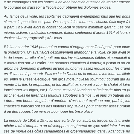
e de campagnes sur les bancs, il devenait hors de question de trouver encore
le courage de s’asseoir à l’école pour obtenir les diplômes exigés.
Au temps de la voile, les capitaines gagnaient évidemment plus que les doris
siers mais pas
tellement
plus. On comptait les morues et chacun était payé à l
a part. Il n’y avait alors ni contrat collectif ni salaire minimum garanti. Les pre
mières actions syndicales sérieuses datent seulement d’après 1914 et leurs r
ésultats furent progressifs, très lents.
Il fallut attendre 1945 pour qu’un contrat d’engagement fût négocié pour toute
la profession. On avait alors définitivement abandonné la voile, ce qui avait pr
is du temps car elle n’exigeait que des investissements faibles et permettait d
e mieux tirer sur les coûts. Les premiers chalutiers à vapeur, à piston et au ch
arbon ne donnaient d’ailleurs qu’une autonomie assez réduite pour les grand
es distances à parcourir. Puis ce fut le Diesel ou la turbine avec leurs auxiliair
es, enfin le Diesel électrique (un gros moteur Diesel fournit du courant qui ali
mente à la fois la propulsion, et les auxiliaires servant à virer le chalut et faire
fonctionner les frigos, etc.). Comme ces améliorations coûtaient de plus en pl
us cher, elles ne furent pas toujours adoptées à temps… et puis un bateau doi
t durer une bonne vingtaine d’années : c’est ce qui explique que, parfois, les
chalutiers français ont eu des moteurs trop faibles pour chaluter assez profon
d ou des coques trop minces pour jouer les brise glace.
La période de 1950 à 1975 fut une sorte de jeu, subtil ou féroce, où la grande
pêche a dû s’adapter à un développement général de type suicidaire. Les pri
ses de morue des côtes canadiennes et groenlandaises, dans l’Atlantique no