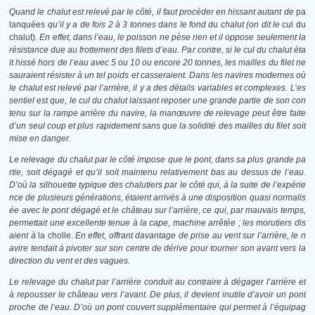
Quand le chalut est relevé par le côté, il faut procéder en hissant autant de
pa
lanquées
qu’il y a de fois 2 à 3 tonnes dans le fond du chalut (on dit le
cul du
chalut).
En effet, dans l’eau, le poisson ne pèse rien et il oppose seulement la
résistance due au frottement des filets d’eau. Par contre, si le cul du chalut éta
it hissé hors de l’eau avec 5 ou 10 ou encore 20 tonnes, les mailles du filet ne
sauraient résister à un tel poids et casseraient. Dans les navires modernes où
le chalut est relevé par l’arrière, il y a des détails variables et complexes. L’es
sentiel est que, le cul du chalut laissant reposer une grande partie de son con
tenu sur la rampe arrière du navire, la manœuvre de relevage peut être faite
d’un seul coup et plus rapidement sans que la solidité des mailles du filet soit
mise en danger.
Le relevage du chalut par le côté impose que le pont, dans sa plus grande pa
rtie, soit dégagé et qu’il soit maintenu relativement bas au dessus de l’eau.
D’où la silhouette typique des chalutiers par le côté qui, à la suite de l’expérie
nce de plusieurs générations, étaient arrivés à une disposition quasi normalis
ée avec le pont dégagé et le château sur l’arrière, ce qui, par mauvais temps,
permettait une excellente tenue à la cape, machine arrêtée ; les morutiers dis
aient à
la cholle.
En effet, offrant davantage de prise au vent sur l’arrière, le n
avire tendait à pivoter sur son centre de dérive pour tourner son avant vers la
direction du vent et des vagues.
Le relevage du chalut par l’arrière conduit au contraire à dégager l’arrière et
à repousser le château vers l’avant. De plus, il devient inutile d’avoir un pont
proche de l’eau. D’où un pont couvert supplémentaire qui permet à l’équipag