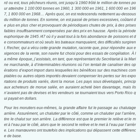
rd ou est, tous pêcheurs réunis, ont jusqu’à 1960 frôlé le million de tonnes po
ur atteindre 1 100 000 tonnes en 1960, 1 300 000 en 1961, 1 600 000 en 196
7, 1 800 000 en 1968… Après quoi, on est redescendu nettement au-dessous
du million de tonnes. En somme, on est passé de prises excessives, coûtant d
e plus en plus cher et provoquant de périodiques chutes de prix, à des prises
faibles insuffisamment compensées par des prix en hausse. Après la période
euphorique de 1945 /47 où il y avait tout à la fois abondance de poissons et d
e consommateurs et où seuls les bateaux manquaient, des difficultés surgiren
t. Recher, qui a vécu cette grande mutation, raconte que, pour répondre aux e
xigences de la vente, son navire fut choisi pour des essais de congélation.
À
l
a même époque, j’assistais, en tant, que représentant du Secrétariat à la Mari
ne marchande, à d’interminables réunions où l’on tentait de canaliser des op
érations d’export import dans lesquelles les bénéfices sur des machines com
ptables ou autres objets importés devaient compenser les pertes sur les expo
rtations de produits variés, dont la morue. Les pays sous développés, princip
aux acheteurs de morue salée, en auraient acheté bien davantage, mais ils
n’avaient pas de devises et les vendeurs se tournaient tous vers Porto Rico q
ui payait en dollars.
Pour les morutiers eux-mêmes, la grande affaire fut le passage au chalutage
arrière. Assurément, un chalutier par le côté, comme un chalutier par l’arrière,
tire le chalut sur son arrière. La différence est que le premier le relève et le m
et à l’eau par le côté, alors que le second le relève et le met à l’eau par l’arrièr
e. Les manœuvres ont toutefois des implications qui dépassent cette différenc
e de base.