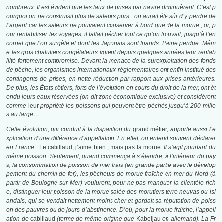
nombreux. Il est évident que les taux de prises par navire diminuèrent.
C’est p
ourquoi on ne construisit plus de saleurs purs : on aurait été sûr
d’y perdre de
l’argent car les saleurs ne pouvaient conserver à bord que
de la morue ; or, p
our rentabiliser les voyages, il fallait pêcher tout ce
qu’on trouvait, jusqu’à l’en
cornet que l’on surgèle et dont les Japonais
sont friands. Peine perdue. Mêm
e les gros chalutiers congélateurs voient
depuis quelques années leur rentab
ilité fortement compromise. Devant
la menace de la surexploitation des fonds
de pêche, les organismes internationaux réglementaires ont enfin institué des
contingents de prises,
en nette réduction par rapport aux prises antérieures.
De plus, les États
côtiers, forts de l’évolution en cours du droit de la mer, ont ét
endu leurs
eaux réservées (on dit zone économique exclusive) et considèrent
comme
leur
propriété les poissons qui peuvent être péchés jusqu’à 200 mille
s au
large…
Cette évolution, qui conduit à la disparition du
grand métier
, apporte aussi l’e
xplication d’une différence d’appellation. En effet, on entend souvent déclarer
en France :
Le cabillaud, j’aime bien ; mais pas la morue
. Il s’agit pourtant du
même poisson. Seulement, quand commença à s’étendre, à l’intérieur du pay
s, la consommation de poisson de mer frais (en grande partie avec le dévelop
pement du chemin de fer), les pêcheurs de morue fraîche en mer du Nord (à
partir de Boulogne-sur-Mer) voulurent, pour ne pas manquer la clientèle rich
e, distinguer leur poisson de la morue salée des morutiers terre neuvas ou isl
andais, qui se vendait nettement moins cher et gardait sa réputation de poiss
on des pauvres ou de jours d’abstinence. D’où, pour la morue fraîche, l’appell
ation de
cabillaud
(terme de même origine que
Kabeljau
en allemand). La Fr