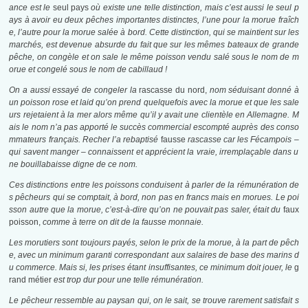
ance est le
seul pays
où existe une telle distinction, mais c’est aussi le seul p
ays à avoir eu deux pêches importantes distinctes, l’une pour la
morue fraîch
e, l’autre pour la morue salée à bord. Cette distinction, qui se maintient sur les
marchés, est devenue absurde du fait que sur les mêmes bateaux de grande
pêche, on congèle et on sale le même poisson vendu salé sous le nom de m
orue et congelé sous le nom de cabillaud !
On a aussi essayé de congeler la
rascasse du nord,
nom séduisant donné à
un poisson rose et laid qu’on prend quelquefois avec la morue et que les sale
urs rejetaient à la mer alors même qu’il y avait une clientèle en Allemagne. M
ais le nom n’a pas apporté le succès commercial escompté auprès des conso
mmateurs français. Recher l’a rebaptisé
fausse
rascasse car les Fécampois
–
qui savent manger
–
connaissent et apprécient la vraie, irremplaçable dans u
ne bouillabaisse digne de ce nom.
Ces distinctions entre les poissons conduisent à parler de la rémunération de
s pêcheurs qui se comptait, à bord, non pas en francs mais en morues. Le poi
sson autre que la morue, c’est-à-dire qu’on ne pouvait pas saler, était du
faux
poisson,
comme à terre on dit de la fausse monnaie.
Les morutiers sont toujours payés, selon le prix de la morue, à la part de pêch
e, avec un minimum garanti correspondant aux salaires de base des marins d
u commerce. Mais si, les pris
es étant insuffisantes, ce mini
mum doit jouer, le
g
rand métier
est trop dur pour une telle rémunération.
Le pêcheur ressemble au paysan qui, on le sait, se trouve rarement satisfait s