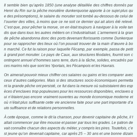
Il semble bien qu’après 1850 (une analyse détaillée des chiffres donnés par
Henri du Rin sur la pêche morutière dunkerquoise apporte à ce sujet plus qu
e des présomptions), le salaire du morutier soit tombé au-dessous de celui de
l’ouvrier des villes, à moins que ce ne soit ce dernier qui ait alors été relevé.
C’est que, pour pêcher la morue, on en était toujours à naviguer à la voile tan
dis que dans tous les autres métiers on s’industrialisait. L’armement à la gran
de pêche abandonna donc des ports devenant florissants comme Dunkerque
pour se rapprocher des lieux où l’on pouvait trouver de la main d’œuvre à bo
n marché. Ce fut la raison pour laquelle Fécamp, par exemple, passa de petit
à grand port morutier. Le pays de Caux, aux structures féodales, fournit son c
ontingent annuel d’hommes sans terre, durs à la tâche, solides, encadrés par
ces marins nés que sont les Yportais, les Fécampois et les Havrais.
On aimerait pouvoir mieux chiffrer ces salaires ou gains et les comparer avec
ceux d’autres catégories. Mais si des structures socio économiques permetta
nt la grande pêche ont persisté, ce fut dans la mesure où subsistaient des esp
èces d’enclaves trop populeuses pour les ressources disponibles, enclaves q
ui n’étaient pas encore vraiment ouvertes au monde économique moderne et
où n’était plus suffisante cette vie ancienne faite pour une part importante d’a
uto suffisance et de relations personnelles.
À
cette époque, comme le dit la chanson, pour devenir capitaine de pêche, il f
allait commencer par être mousse et passer par tous les grades. Le
patron
de
vait connaître chacun des aspects du métier, y compris les pires. Toutefois, c’e
st jeune qu’on devenait capitaine, car après 25 – 30 ans et une bonne dizain