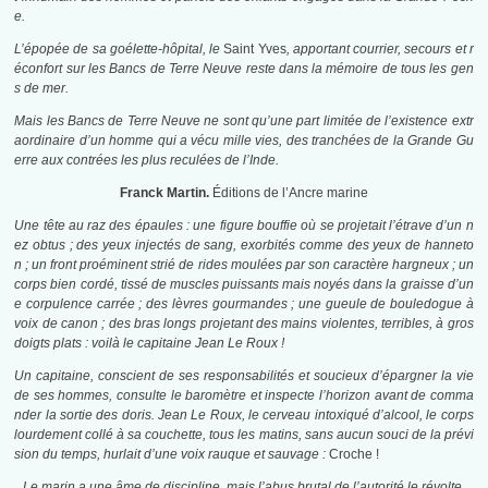
e.
L’épopée de sa goélette-hôpital, le
Saint Yves
, apportant courrier, secours et r
éconfort sur les Bancs de Terre Neuve reste dans la mémoire de tous les gen
s de mer.
Mais les Bancs de Terre Neuve ne sont qu’une part limitée de l’existence extr
aordinaire d’un homme qui a vécu mille vies, des tranchées de la Grande Gu
erre aux contrées les plus reculées de l’Inde.
Franck Martin.
Éditions de l’Ancre marine
Une tête au raz des épaules : une figure bouffie où se projetait l’étrave d’un n
ez obtus ; des yeux injectés de sang, exorbités comme des yeux de hanneto
n ; un front proéminent strié de rides moulées par son caractère hargneux ; un
corps bien cordé, tissé de muscles puissants mais noyés dans la graisse d’un
e corpulence carrée ; des lèvres gourmandes ; une gueule de bouledogue à
voix de canon ; des bras longs projetant des mains violentes, terribles, à gros
doigts plats : voilà le capitaine Jean Le Roux !
Un capitaine, conscient de ses responsabilités et soucieux d’épargner la vie
de ses hommes, consulte le baromètre et inspecte l’horizon avant de comma
nder la sortie des doris. Jean Le Roux, le cerveau intoxiqué d’alcool, le corps
lourdement collé à sa couchette, tous les matins, sans aucun souci de la prévi
sion du temps, hurlait d’une voix rauque et sauvage :
Croche !
Le marin a une âme de discipline, mais l’abus brutal de l’autorité le révolte.