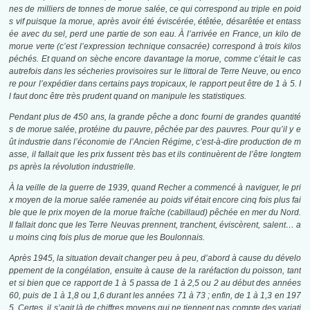
nes de milliers de tonnes de morue salée, ce qui correspond au triple en poid
s vif puisque la morue, après avoir été éviscérée, étêtée, désarêtée et entass
ée avec du sel, perd une partie de son eau.
À
l’arrivée en France, un kilo de
morue verte (c’est l’expression technique consacrée) correspond à trois kilos
péchés. Et quand on sèche encore davantage la morue, comme c’était le cas
autrefois dans les sécheries provisoires sur le littoral de Terre Neuve, ou enco
re pour l’expédier dans certains
pays tropicaux, le rapport peut être de 1 à 5. I
l faut donc être très prudent quand on manipule les statistiques.
Pendant plus de 450 ans, la grande pêche a donc fourni de grandes quantité
s de morue salée, protéine du pauvre, pêchée par des pauvres. Pour qu’il y e
ût industrie dans l’économie de l’Ancien Régime, c’est-à-dire production de m
asse, il fallait que les prix fussent très bas et ils continuèrent de l’être longtem
ps après la révolution industrielle.
À
la veille de la guerre de 1939, quand Recher a commencé à naviguer, le pri
x moyen de la morue salée ramenée au poids vif était encore cinq fois plus fai
ble que le prix moyen de la morue fraîche (cabillaud)
pêchée
en mer du Nord.
Il fallait donc que les Terre Neuvas prennent, tranchent, éviscèrent, salent… a
u moins cinq fois plus de morue que les Boulonnais.
Après 1945, la situation devait changer peu à peu, d’abord à cause du dévelo
ppement de la congélation, ensuite à cause de la raréfaction du poisson, tant
et si bien que ce rapport de 1 à 5 passa de 1 à 2,5 ou 2 au début des années
60, puis de 1 à 1,8 ou 1,6 durant les années 71 à 73 ; enfin, de 1 à 1,3 en 197
5. Certes, il s’agit là de chiffres moyens qui ne tiennent pas compte des variati