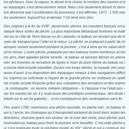
ins pêcheurs. Avec la vapeur, le diesel et le chalut, le nombre des navires et d
es équipages s’est sérieusement réduit. Mais c’est seulement durant la derni
ère décennie que l’accélération du processus s’est affirmée. 1972 : 1 500 mar
ins seulement. Aujourd’hui et demain
? On tend vers zéro.
Des origines à la fin du
XVIII°
, durant trois siècles, les morutiers français ont p
ratiqué deux sortes de pêche. La plus importante débarquait hommes et maté
riel sur la côte de Terre Neuve ou du Labrador, le bateau ne servant que de m
oyen de transport pour l’aller et le retour. La pêche se pratiquait à partir de ch
aloupes sortant seulement pendant la journée ; c’est à terre qu’on salait-séch
ait la morue. L’autre pêche, pratiquée par des bateaux moins nombreux et mo
ins gros, était appelée
pêche errante ;
le bateau se laissant dériver en pleine
mer, les hommes se servaient de lignes à main du bord même du bateau où l
a morue était ensuite travaillée. Durant ces longs siècles, la royauté, très souc
ieuse d’avoir à sa disposition des équipages rompus à des navigations difficil
es, exprima sa sollicitude à l’égard de la grande pêche en instituant un systè
me d’aide sociale financée grâce aux cotisations des armateurs et des marins
; la contrepartie : un service militaire obligatoire
–
à l’époque il ne l’était pas
–
sur les navires du roi. Il y avait aussi des privilèges commerciaux, des droits r
éduits sur le sel (la gabelle)… et en conséquence des contestations sans fin.
Peu avant 1789, commence une pêche nouvelle, en pleine mer ; le bateau ét
ant à l’ancre, les chaloupes qu’il transportait partaient du bord dans toutes les
directions, chacune ayant son secteur de la rose des vents, pour pêcher puis
revenaient au bateau pour livrer le poisson et le travailler. C’est cette pêche q
ui s’est pratiquée toute la première moitié du XIX
°
siècle et qui a continué dur