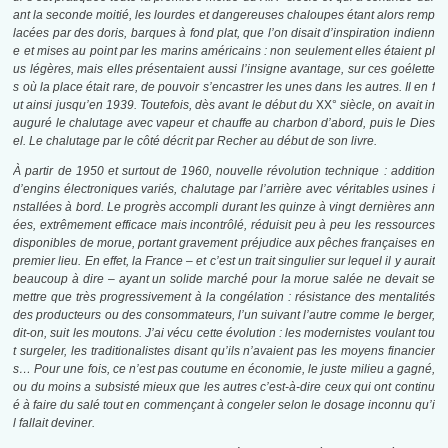
ant la seconde moitié, les lourdes et dangereuses chaloupes étant alors remp
lacées par des doris, barques à fond plat, que l’on disait d’inspiration indienn
e et mises au point par les marins américains : non seulement elles étaient pl
us légères, mais elles présentaient aussi l’insigne avantage, sur ces goélette
s où la place était rare, de pouvoir s’encastrer les unes dans les autres. Il en f
ut ainsi jusqu’en 1939. Toutefois, dès avant le début du
XX°
siècle, on avait in
auguré le chalutage avec vapeur et chauffe au charbon d’abord, puis le Dies
el. Le chalutage par le côté décrit par Recher au début de son livre.
À
partir de 1950 et surtout de 1960, nouvelle révolution technique : addition
d’engins électroniques variés, chalutage par l’arrière avec véritables usines i
nstallées à bord. Le progrès accompli durant les quinze à vingt dernières ann
ées, extrêmement efficace mais incontrôlé, réduisit peu à peu les ressources
disponibles de morue, portant gravement préjudice aux pêches françaises en
premier lieu. En effet, la France
–
et c’est un trait singulier sur lequel il y aurait
beaucoup à dire
–
ayant un solide marché pour la morue salée ne devait se
mettre que très progressivement à la congélation : résistance des mentalités
des producteurs ou des consommateurs, l’un suivant l’autre comme le berger,
dit-on, suit les moutons. J’ai vécu cette évolution : les modernistes voulant tou
t surgeler, les traditionalistes disant qu’ils n’avaient pas les moyens financier
s… Pour une fois, ce n’est pas coutume en économie, le juste milieu a gagné,
ou du moins a subsisté mieux que les autres c’est-à-dire ceux qui ont continu
é à faire du salé tout en commençant à congeler selon le dosage inconnu qu’i
l fallait deviner.