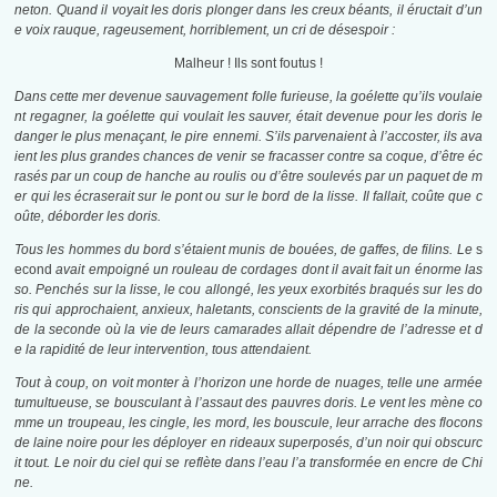
neton. Quand il voyait les doris plonger dans les creux béants, il éructait d’un
e voix rauque, rageusement, horriblement, un cri de désespoir :
Malheur ! Ils sont foutus !
Dans cette mer devenue sauvagement folle furieuse, la goélette qu’ils voulaie
nt regagner, la goélette qui voulait les sauver, était devenue pour les doris le
danger le plus menaçant, le pire ennemi. S’ils parvenaient à l’accoster, ils ava
ient les plus grandes chances de venir se fracasser contre sa coque, d’être éc
rasés par un coup de hanche au roulis ou d’être soulevés par un paquet de m
er qui les écraserait sur le pont ou sur le bord de la lisse. Il fallait, coûte que c
oûte, déborder les doris.
Tous les hommes du bord s’étaient munis de bouées, de gaffes, de filins. Le
s
econd
avait empoigné un rouleau
de cordages dont il avait fait un énorme las
so. Penchés sur la lisse, le cou allongé, les yeux exorbités braqués sur les do
ris qui approchaient, anxieux, haletants, conscients de la gravité de la minute,
de la seconde où la vie de leurs camarades allait dépendre de l’adresse et d
e la rapidité de leur intervention, tous attendaient.
Tout à coup, on voit monter à l’horizon une horde de nuages, telle une armée
tumultueuse, se bousculant à l’assaut des pauvres doris. Le vent les mène co
mme un troupeau, les cingle, les mord, les bouscule, leur arrache des flocons
de laine noire pour les déployer en rideaux superposés, d’un noir qui obscurc
it tout. Le noir du ciel qui se reflète dans l’eau l’a transformée en encre de Chi
ne.