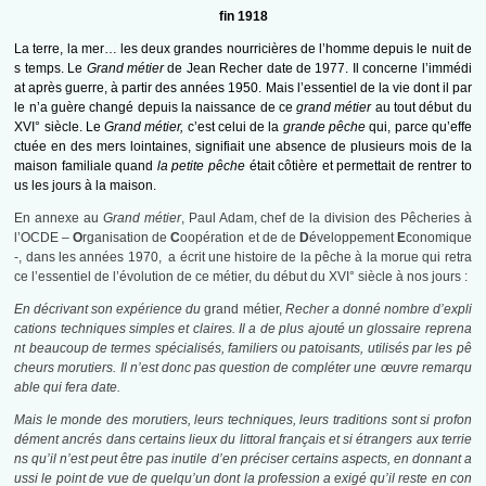
fin 1918
La terre, la mer… les deux grandes nourricières de l’homme depuis le nuit de
s temps. Le
Grand métier
de Jean Recher date de 1977. Il concerne l’immédi
at après guerre, à partir des années 1950. Mais l’essentiel de la vie dont il par
le n’a guère changé depuis la naissance de ce
grand métier
au tout début du
XVI° siècle. Le
Grand métier,
c’est celui de la
grande pêche
qui, parce qu’effe
ctuée en des mers lointaines, signifiait une absence de plusieurs mois de la
maison familiale quand
la petite pêche
était côtière et permettait de rentrer to
us les jours à la maison.
En annexe au
Grand métier
, Paul Adam, chef de la division des Pêcheries à
l’OCDE –
O
rganisation de
C
oopération et de de
D
éveloppement
E
conomique
-, dans les années 1970, a écrit une histoire de la pêche à la morue qui retra
ce l’essentiel de l’évolution de ce métier, du début du XVI° siècle à nos jours :
En décrivant son expérience du
grand métier,
Recher a donné nombre d’expli
cations techniques simples et claires. Il a de plus ajouté un glossaire reprena
nt beaucoup de termes spécialisés, familiers ou patoisants, utilisés par les pê
cheurs morutiers. Il n’est donc pas question de compléter une œuvre remarqu
able qui fera date.
Mais le monde des morutiers, leurs techniques, leurs traditions sont si profon
dément ancrés dans certains lieux du littoral français et si étrangers aux terrie
ns qu’il n’est peut être pas inutile d’en préciser certains aspects, en donnant a
ussi le point de vue de quelqu’un dont la profession a exigé qu’il reste en con