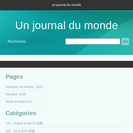
un journal du monde
Un journal du monde
Recherche:
Pages
A propos de l’auteur. 1531
Exergue 1539
Mode d’emploi 411
Catégories
101 : origine à l'an 01
(19)
102 : 01 à 1163
(15)