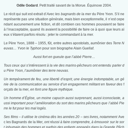
Odile Godard
. Petit traité savant de la Morue. Équinoxe 2004.
Le récit qui suit est extrait d’
Avec les bagnards de la mer
du Père Yvon. S’il ne
représente pas une situation générale, mais bien exceptionnelle, il n’est cepe
ndant aucunement une fiction, et dit combien ces hommes pouvaient se faire
à l’inacceptable, quand ils avaient la possibilité de faire ce à quoi que leurs aï
eux s’étaient parfois résolu : jeter le commandant à la mer.
Le Père Yvon, 1888 – 1955, fût, entre autres apostolats, aumônier des
Terre N
euvas
…
Yvon le Typhon
pour son biographe Alain Guellaf.
Aussi fort en gueule que l’abbé Pierre…
Tous ceux qui s’intéressent à la vie des marins-pêcheurs ont entendu parler d
u Père Yvon, l’aumônier des terre neuvas.
Un tempérament de feu, une liberté d’esprit, une énergie indomptable, un gé
nie de la communication au service d’un engagement militant en faveur des
f
orçats de la mer
, en font une figure mythique.
Un homme d’Église, un moine capucin aussi surprenant, aussi iconoclaste, a
ussi important pour l’amélioration du sort des marins pêcheurs que l’abbé Pie
rre le fut pour les mal logés.
Ses films – il utilise le cinéma dès les années 20 – ses livres, notamment
Ave
c les Bagnards de la Mer
, ont réussi à faire comprendre, à émouvoir sur le sor
t inhumain des hommes et parfois des enfants engagés dans la Grande Pêch