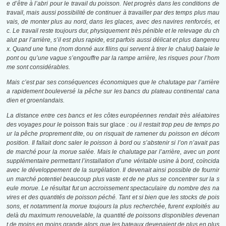
e d’être à l’abri pour le travail du poisson. Net progrès dans les conditions de
travail, mais aussi possibilité de continuer à travailler par des temps plus mau
vais, de monter plus au nord, dans les glaces, avec des navires renforcés, et
c. Le travail reste toujours dur, physiquement très pénible et le relevage du ch
alut par l’arrière, s’il est plus rapide, est parfois aussi délicat et plus dangereu
x. Quand une
fune
(nom donné aux filins qui servent à tirer le chalut) balaie le
pont ou qu’une vague s’engouffre par la rampe arrière, les risques pour l’hom
me sont considérables.
Mais c’est par ses conséquences économiques que le chalutage par l’arrière
a rapidement bouleversé la pêche sur les bancs du plateau continental cana
dien et groenlandais.
La distance entre ces bancs et les côtes européennes rendait très aléatoires
des voyages pour le
poisson frais sur glace
: ou il restait trop peu
de temps po
ur la pêche proprement dite, ou on risquait de ramener du
poisson en décom
position. Il fallait donc saler le poisson à bord ou s’abstenir si l’on n’avait pas
de marché pour la morue salée. Mais le chalutage
par l’arrière, avec un pont
supplémentaire permettant l’installation d’une
véritable usine à bord, coïncida
avec le développement de la surgélation.
Il devenait ainsi possible de fournir
un marché potentiel beaucoup plus
vaste et de ne plus se concentrer sur la s
eule morue. Le résultat fut un
accroissement spectaculaire du nombre des na
vires et des quantités de
poisson péché. Tant et si bien que les stocks de pois
sons, et notamment
la morue toujours la plus recherchée, furent exploités au
delà du maximum renouvelable, la quantité de poissons disponibles devenan
t de
moins en moins grande alors que les bateaux devenaient de plus en plus