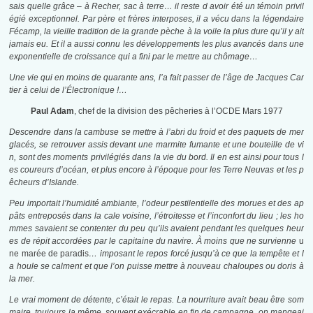
sais quelle grâce – à Recher, sac à terre… il reste d avoir
été
un témoin privil
égié exceptionnel. Par père et frères interposes,
il
a vécu dans la légendaire
Fécamp, la vieille tradition de la grande pèche à la voile la plus dure qu’il y ait
jamais eu. Et il a aussi connu les développements les plus avancés dans une
exponentielle de croissance qui a fini par le mettre au chômage…
Une vie qui en moins de quarante ans, l’a fait passer de
l’
âge de Jacques Car
tier à celui de l’Électronique !…
Paul Adam
, chef de la division des pêcheries à l’OCDE Mars 1977
Descendre dans la cambuse se mettre à l’abri du froid et des paquets de mer
glacés, se retrouver assis devant une marmite fumante et une bouteille de vi
n, sont des moments privilégiés dans la vie du bord. Il en est ainsi pour tous l
es coureurs d’océan, et plus encore à l’époque pour les Terre Neuvas et les p
êcheurs d’Islande.
Peu importait l’humidité ambiante, l’odeur pestilentielle des morues et des ap
pâts entreposés dans la cale voisine, l’étroitesse et l’inconfort du lieu ; les ho
mmes savaient se contenter du peu qu’ils avaient pendant les quelques heur
es de répit accordées par le capitaine du navire. À moins que ne survienne
u
ne marée de paradis
… imposant le repos forcé jusqu’à ce que la tempête et l
a houle se calment et que l’on puisse mettre à nouveau chaloupes ou doris à
la mer.
Le vrai moment de détente, c’était le repas. La nourriture avait beau être som
maire, toujours la même, souvent exécrable en fin de campagne, on mangeai