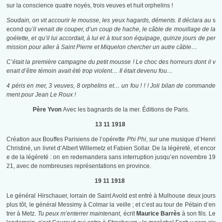
sur la conscience quatre noyés, trois veuves et huit orphelins !
Soudain, on vit accourir le mousse, les yeux hagards, déments. Il déclara au
s
econd
qu’il venait de couper, d’un coup de hache, le câble de mouillage de la
goélette, et qu’il lui accordait, à lui et à tout son équipage, quinze jours de per
mission pour aller à Saint Pierre et Miquelon chercher un autre câble…
C’était la première campagne du petit mousse ! Le choc des horreurs dont il v
enait d’être témoin avait été trop violent… Il était devenu fou…
4 péris en mer, 3 veuves, 8 orphelins et… un fou ! ! ! Joli bilan de commande
ment pour Jean Le Roux !
Père Yvon
Avec les bagnards de la mer. Éditions de Paris.
13 11 1918
Création aux Bouffes Parisiens de l’opérette
Phi Phi
, sur une musique d’Henri
Christiné, un livret d’Albert Willemetz et Fabien Sollar. De la légèreté, et encor
e de la légèreté : on en redemandera sans interruption jusqu’en novembre 19
21, avec de nombreuses représentations en province.
19 11 1918
Le général Hirschauer, lorrain de Saint Avold est entré à Mulhouse deux jours
plus tôt, le général Messimy à Colmar la veille ; et c’est au tour de Pétain d’en
trer à Metz.
Tu peux m’enterrer maintenant
, écrit
Maurice Barrès
à son fils. Le