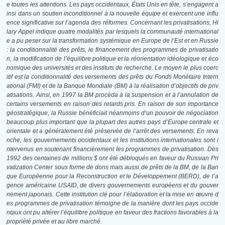
e toutes les attentions. Les pays occidentaux, États Unis en tête, s’engagent a
insi dans un soutien inconditionnel à la nouvelle équipe et exercent une influ
ence significative sur l’agenda des réformes. Concernant les privatisations, Hi
lary Appel indique quatre modalités par lesquels la communauté international
e a pu peser sur la transformation systémique en Europe de l’Est et en Russie
: la conditionnalité des prêts, le financement des programmes de privatisatio
n, la modification de l’équilibre politique et la réorientation idéologique et éco
nomique des universités et des instituts de recherche. Le moyen le plus coerc
itif est la conditionnalité des versements des prêts du Fonds Monétaire Intern
ational (FMI) et de la Banque Mondiale (BM) à la réalisation d’objectifs de priv
atisations. Ainsi, en 1997 la BM procéda à la suspension et à l’annulation de
certains versements en raison des retards pris. En raison de son importance
géostratégique, la Russie bénéficiait néanmoins d’un pouvoir de négociation
beaucoup plus important que la plupart des autres pays d’Europe centrale et
orientale et a généralement été préservée de l’arrêt des versements. En reva
nche, les gouvernements occidentaux et les institutions internationales sont i
ntervenus en soutenant financièrement les programmes de privatisation. Dès
1992 des centaines de millions $ ont été débloqués en faveur du Russian Pri
vatization Center sous forme de dons mais aussi de prêts de la BM, de la Ban
que Européenne pour la Reconstruction et le Développement (BERD), de l’a
gence américaine USAID, de divers gouvernements européens et du gouver
nement japonais. Cette institution clé pour l’élaboration et la mise en œuvre d
es programmes de privatisation témoigne de la manière dont les pays occide
ntaux ont pu altérer l’équilibre politique en faveur des fractions favorables à la
propriété privée et au libre marché.