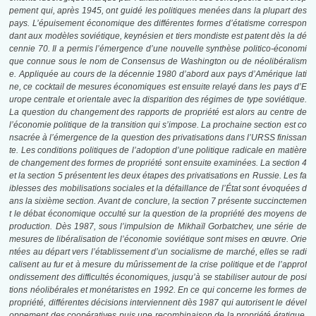
pement qui, après 1945, ont guidé les politiques menées dans la plupart des
pays. L’épuisement économique des différentes formes d’étatisme correspon
dant aux modèles soviétique, keynésien et tiers mondiste est patent dès la dé
cennie 70. Il a permis l’émergence d’une nouvelle synthèse politico-économi
que connue sous le nom de Consensus de Washington ou de néolibéralism
e. Appliquée au cours de la décennie 1980 d’abord aux pays d’Amérique lati
ne, ce cocktail de mesures économiques est ensuite relayé dans les pays d’E
urope centrale et orientale avec la disparition des régimes de type soviétique.
La question du changement des rapports de propriété est alors au centre de
l’économie politique de la transition qui s’impose. La prochaine section est co
nsacrée à l’émergence de la question des privatisations dans l’URSS finissan
te. Les conditions politiques de l’adoption d’une politique radicale en matière
de changement des formes de propriété sont ensuite examinées. La section 4
et la section 5 présentent les deux étapes des privatisations en Russie. Les fa
iblesses des mobilisations sociales et la défaillance de l’État sont évoquées d
ans la sixième section. Avant de conclure, la section 7 présente succinctemen
t le débat économique occulté sur la question de la propriété des moyens de
production. Dès 1987, sous l’impulsion de Mikhaïl Gorbatchev, une série de
mesures de libéralisation de l’économie soviétique sont mises en œuvre. Orie
ntées au départ vers l’établissement d’un socialisme de marché, elles se radi
calisent au fur et à mesure du mûrissement de la crise politique et de l’approf
ondissement des difficultés économiques, jusqu’à se stabiliser autour de posi
tions néolibérales et monétaristes en 1992. En ce qui concerne les formes de
propriété, différentes décisions interviennent dès 1987 qui autorisent le dével
oppement des coopératives puis une recombinaison de la propriété étatique.