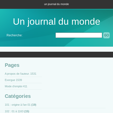
un journal du monde
Un journal du monde
Recherche:
Pages
A propos de l’auteur. 1531
Exergue 1539
Mode d’emploi 411
Catégories
101 : origine à l'an 01
(19)
102 : 01 à 1163
(15)