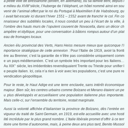
a petite ville de Bressanone (Brixen, en allemand), où sa famille tient, depuis l
e milieu du XVIII°siècle, l’
Auberge de l’éléphant
, un hôtel nommé ainsi en sou
venir de l’animal offert par le roi du Portugal à Maximilien II de Habsbourg, qu
i avait fait escale ici durant l’hiver 1551 – 1552 avant de franchir le col. Fin co
nnaisseur des subtilités locales, il nous conduit un peu à l’écart de la ville, à
l’ombre des hauts murs de l’opulent couvent de Novacella, dans un décor ch
ampêtre et idyllique, pour une conversation à bâtons rompus autour d’un plat
eau de fromages locaux.
Ancien élu provincial des Verts, Hans Heiss mesure mieux que quiconque l’i
mportance stratégique de cette annexion :
Pour l’Italie de 1919, avoir la fronti
ère au Brenner, c’est la garantie de n’être pas considérée uniquement comm
e un pays méditerranéen. C’est un symbole très important pour les Italiens…
Au XIX° siècle, les irrédentistes revendiquaient Trente ou Trieste pour unifier l
e peuple italien. Ici, cela n’a rien à voir avec les populations, c’est une pure re
vendication géopolitique
.
Pour le reste, le Haut Adige est une terre enclavée, sans intérêt économique
majeur. Bien sûr, les centres urbains comme Bolzano et Merano étaient un pe
u plus développés et accueillaient une population italienne plus importante.
Mais celle-ci, sur l’ensemble du territoire, restait marginale.
Aussi la volonté affichée d’italianiser la province de Bolzano, dès l’entrée en
vigueur du traité de Saint Germain, en 1919, est-elle accueillie avec une hosti
lité incrédule par le plus grand nombre. L’Italie libérale promet d’offrir à ce terr
itoire une forme d’autonomie, mais, à peine deux ans plus tard, Benito Mussol