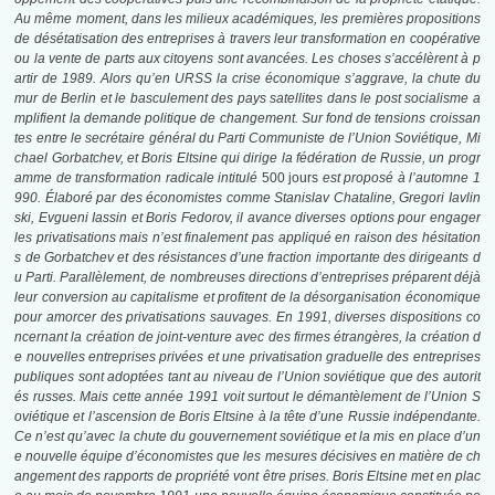
Au même moment, dans les milieux académiques, les premières propositions
de désétatisation des entreprises à travers leur transformation en coopérative
ou la vente de parts aux citoyens sont avancées. Les choses s’accélèrent à p
artir de 1989. Alors qu’en URSS la crise économique s’aggrave, la chute du
mur de Berlin et le basculement des pays satellites dans le post socialisme a
mplifient la demande politique de changement. Sur fond de tensions croissan
tes entre le secrétaire général du Parti Communiste de l’Union Soviétique, Mi
chael Gorbatchev, et Boris Eltsine qui dirige la fédération de Russie, un progr
amme de transformation radicale intitulé
500 jours
est proposé à l’automne 1
990. Élaboré par des économistes comme Stanislav Chataline, Gregori Iavlin
ski, Evgueni Iassin et Boris Fedorov, il avance diverses options pour engager
les privatisations mais n’est finalement pas appliqué en raison des hésitation
s de Gorbatchev et des résistances d’une fraction importante des dirigeants d
u Parti. Parallèlement, de nombreuses directions d’entreprises préparent déjà
leur conversion au capitalisme et profitent de la désorganisation économique
pour amorcer des privatisations sauvages. En 1991, diverses dispositions co
ncernant la création de joint-venture avec des firmes étrangères, la création d
e nouvelles entreprises privées et une privatisation graduelle des entreprises
publiques sont adoptées tant au niveau de l’Union soviétique que des autorit
és russes. Mais cette année 1991 voit surtout le démantèlement de l’Union S
oviétique et l’ascension de Boris Eltsine à la tête d’une Russie indépendante.
Ce n’est qu’avec la chute du gouvernement soviétique et la mis en place d’un
e nouvelle équipe d’économistes que les mesures décisives en matière de ch
angement des rapports de propriété vont être prises. Boris Eltsine met en plac