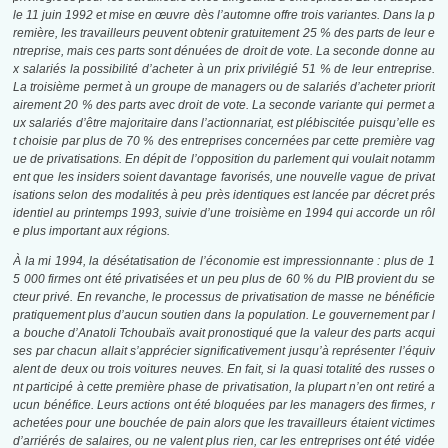
le 11 juin 1992 et mise en œuvre dès l’automne offre trois variantes. Dans la p
remière, les travailleurs peuvent obtenir gratuitement 25 % des parts de leur e
ntreprise, mais ces parts sont dénuées de droit de vote. La seconde donne au
x salariés la possibilité d’acheter à un prix privilégié 51 % de leur entreprise.
La troisième permet à un groupe de managers ou de salariés d’acheter priorit
airement 20 % des parts avec droit de vote. La seconde variante qui permet a
ux salariés d’être majoritaire dans
l’actionnariat, est plébiscitée puisqu’elle es
t choisie par plus de 70 % des entreprises concernées par cette première vag
ue de privatisations. En dépit de l’opposition du parlement qui voulait notamm
ent que les insiders soient davantage favorisés, une nouvelle vague de privat
isations selon des modalités à peu près identiques est lancée par décret prés
identiel au printemps 1993, suivie d’une troisième en 1994 qui accorde un rôl
e plus important aux régions.
À la mi 1994, la désétatisation de l’économie est impressionnante : plus de 1
5 000 firmes ont été privatisées et un peu plus de 60 % du PIB provient du se
cteur privé. En revanche, le processus de privatisation de masse ne bénéficie
pratiquement plus d’aucun soutien dans la population. Le gouvernement par l
a bouche d’Anatoli Tchoubaïs avait pronostiqué que la valeur des parts acqui
ses par chacun allait s’apprécier significativement jusqu’à représenter l’équiv
alent de deux ou trois voitures neuves. En fait, si la quasi totalité des russes o
nt participé à cette première phase de privatisation, la plupart n’en ont retiré a
ucun bénéfice. Leurs actions ont été bloquées par les managers des firmes, r
achetées pour une bouchée de pain alors que les travailleurs étaient victimes
d’arriérés de salaires, ou ne valent plus rien, car les entreprises ont été vidée