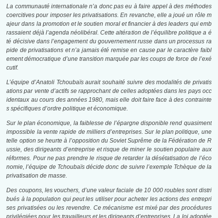
La communauté internationale n’a donc pas eu à faire appel à des méthodes
coercitives pour imposer les privatisations. En revanche, elle a joué un rôle m
ajeur dans la promotion et le soutien moral et financier à des leaders qui emb
rassaient déjà l’agenda néolibéral. Cette altération de l’équilibre politique a é
té décisive dans l’engagement du gouvernement russe dans un processus ra
pide de privatisations et n’a jamais été remise en cause par le caractère faibl
ement démocratique d’une transition marquée par les coups de force de l’exé
cutif.
L’équipe d’Anatoli Tchoubaïs aurait souhaité suivre des modalités de privatis
ations par vente d’actifs se rapprochant de celles adoptées dans les pays occ
identaux au cours des années 1980, mais elle doit faire face à des contrainte
s spécifiques d’ordre politique et économique.
Sur le plan économique, la faiblesse de l’épargne disponible rend quasiment
impossible la vente rapide de milliers d’entreprises. Sur le plan politique, une
telle option se heurte à l’opposition du Soviet Suprême de la Fédération de R
ussie, des dirigeants d’entreprise et risque de miner le soutien populaire aux
réformes. Pour ne pas prendre le risque de retarder la désétatisation de l’éco
nomie, l’équipe de Tchoubaïs décide donc de suivre l’exemple Tchèque de la
privatisation de masse.
Des coupons, les vouchers, d’une valeur faciale de 10 000 roubles sont distri
bués à la population qui peut les utiliser pour acheter les actions des entrepri
ses privatisées ou les revendre. Ce mécanisme est mixé par des procédures
privilégiées pour les travailleurs et les
dirigeants d’entreprises. La loi adoptée