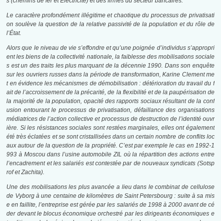
s (chemins de fer et Électricité) et des firmes du secteur bancaires.
Le caractère profondément illégitime et chaotique du processus de privatisati
on soulève la question de la relative passivité de la population et du rôle de
l’État.
Alors que le niveau de vie s’effondre et qu’une poignée d’individus s’appropri
ent les biens de la collectivité nationale, la faiblesse des mobilisations sociale
s est un des traits les plus marquant de la décennie 1990. Dans son enquête
sur les ouvriers russes dans la période de transformation, Karine Clement me
t en évidence les mécanismes de démobilisation : détérioration du travail du f
ait de l’accroissement de la précarité, de la flexibilité et de la paupérisation de
la majorité de la population, opacité des rapports sociaux résultant de la conf
usion entourant le processus de privatisation, défaillance des organisations
médiatrices de l’action collective et processus de destruction de l’identité ouvr
ière. Si les résistances sociales sont restées marginales, elles ont également
été très éclatées et se sont cristallisées dans un certain nombre de conflits loc
aux autour de la question de la propriété. C’est par exemple le cas en 1992-1
993 à Moscou dans l’usine automobile ZIL où la répartition des actions entre
l’encadrement et les salariés est contestée par de nouveaux syndicats (Sotsp
rof et Zachita).
Une des mobilisations les plus avancée a lieu dans le combinat de cellulose
de Vyborg à une centaine de kilomètres de Saint Petersbourg : suite à sa mis
e en faillite, l’entreprise est gérée par les salariés de 1998 à 2000 avant de cé
der devant le blocus économique orchestré par les dirigeants économiques e