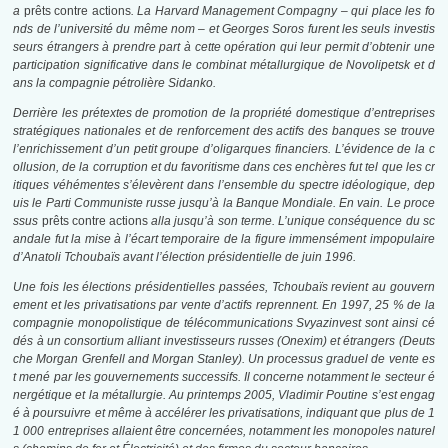
a
prêts contre actions
. La Harvard Management Compagny – qui place les fo
nds de l’université du même nom – et Georges Soros furent les seuls investis
seurs étrangers à prendre part à cette opération qui leur permit d’obtenir une
participation significative dans le combinat métallurgique de Novolipetsk et d
ans la compagnie pétrolière Sidanko.
Derrière les prétextes de promotion de la propriété domestique d’entreprises
stratégiques nationales et de renforcement des actifs des banques se trouve
l’enrichissement d’un petit groupe d’oligarques financiers. L’évidence de la c
ollusion, de la corruption et du favoritisme dans ces enchères fut tel que les cr
itiques véhémentes s’élevèrent dans l’ensemble du spectre idéologique, dep
uis le Parti Communiste russe jusqu’à la Banque Mondiale. En vain. Le proce
ssus
prêts contre actions
alla jusqu’à son terme. L’unique conséquence du sc
andale fut la mise à l’écart temporaire de la figure immensément impopulaire
d’Anatoli Tchoubaïs avant l’élection présidentielle de juin 1996.
Une fois les élections présidentielles passées, Tchoubaïs revient au gouvern
ement et les privatisations par vente d’actifs reprennent. En 1997, 25 % de la
compagnie monopolistique de télécommunications Svyazinvest sont ainsi cé
dés à un consortium alliant investisseurs russes (Onexim) et étrangers (Deuts
che Morgan Grenfell and Morgan Stanley). Un processus graduel de vente es
t mené par les gouvernements successifs. Il concerne notamment le secteur é
nergétique et la métallurgie. Au printemps 2005, Vladimir Poutine s’est engag
é à poursuivre et même à accélérer les privatisations, indiquant que plus de 1
1 000 entreprises allaient être concernées, notamment les monopoles naturel