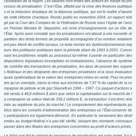
t politiques de la région. Les salariés sont restés des acteurs en marge du pro
cessus de privatisation. C’est l’État, affaibli par la crise des finances publique
s et la réduction drastique de la dépense publique, qui est le maître d’œuvre
de cette réforme chaotique. Rendu public en novembre 2004, un rapport rédi
gé par la Cour des Comptes de la Fédération de Russie sous l’égide de l’anci
en Premier Ministre M. Stepashin, est riche d’enseignements sur ce rôle de
l’État. Après avoir constaté que les privatisations ont abouti à une nouvelle ré
partition des droits formels de propriété accompagnée d’un nombre relativem
ent peu élevé de conflits sociaux, ce texte montre les dysfonctionnements maj
eurs des politiques publiques dans la période allant de 1993 à 2003. Concer
nant les problèmes relatifs au processus lui-même il pointe en particulier des
dispositions législatives incomplètes et contradictoires, l’absence de système
de contrôle des transactions de privatisation, les abus de pouvoir des organe
s fédéraux et des dirigeants des entreprises privatisées et la sous évaluation
quasi systématique de la valeur des entreprises mises en vente. Pour ne pren
dre qu’un exemple, citons la mise aux enchères de 7,97 % du capital de la co
mpagnie de pétrole et de gaz
Slavneft
en 1996 – 1997. Ce paquet d’actions a
été vendu à 48,8 millions $ alors que selon la capitalisation sur le marché de l
a compagnie sa valeur était de 358,1 millions $ ; la transaction s’est donc réal
isée au septième du prix du marché ! Le comportement des représentants pu
blics dans les conseils d’administration des entreprises où l’État conserve de
s participations est également dénoncé. En particulier le versement des divid
endes au budget fédéral n’a pas été vérifié, laissant des montants colossaux
passer dans des filiales des entreprises concernées au profit d’acteurs privés.
Le bilan que fait le rapport du processus de privatisation est sans appel.
Il n’a