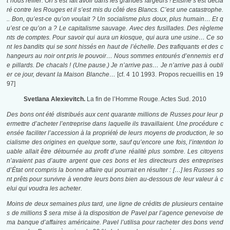
t nous refiler. On s’est fait avoir dans les grandes largeurs ! Eltsine s’est décla
ré contre les Rouges et il s’est mis du côté des Blancs. C’est une catastrophe.
.. Bon, qu’est-ce qu’on voulait ? Un socialisme plus doux, plus humain… Et q
u’est ce qu’on a ? Le capitalisme sauvage. Avec des fusillades. Des règleme
nts de comptes. Pour savoir qui aura un kiosque, qui aura une usine… Ce so
nt les bandits qui se sont hissés en haut de l’échelle. Des trafiquants et des c
hangeurs au noir ont pris le pouvoir… Nous sommes entourés d’ennemis et d
e pillards. De chacals ! (Une pause.) Je n’arrive pas… Je n’arrive pas à oubli
er ce jour, devant la Maison Blanche…
[cf. 4 10 1993. Propos recueillis en 19
97]
Svetlana Alexievitch.
La fin de l’Homme Rouge. Actes Sud. 2010
Des bons ont été distribués aux cent quarante millions de Russes pour leur p
ermettre d’acheter l’entreprise dans laquelle ils travaillaient. Une procédure c
ensée faciliter l’accession à la propriété de leurs moyens de production, le so
cialisme des origines en quelque sorte, sauf qu’encore une fois, l’intention lo
uable allait être détournée au profit d’une réalité plus sombre. Les citoyens
n’avaient pas d’autre argent que ces bons et les directeurs des entreprises
d’État ont compris la bonne affaire qui pourrait en résulter : […] les Russes so
nt prêts pour survivre à vendre leurs bons bien au-dessous de leur valeur à c
elui qui voudra les acheter.
Moins de deux semaines plus tard, une ligne de crédits de plusieurs centaine
s de millions $ sera mise à la disposition de Pavel par l’agence genevoise de
ma banque d’affaires américaine. Pavel l’utilisa pour racheter des bons vend