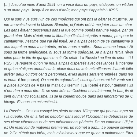
[…]
Jusqu’au mois d’août 1991, on a vécu dans un pays, et depuis, on vit dan
s un autre pays. Jusqu’à ce mois d’août, mon pays s’appelait l’URSS.
Qui je suis ? Je suis l’un de ces imbéciles qui ont pris la défense d’Eltsine. Je
me trouvais devant la Maison Blanche, et j’étais prêt à me jeter sous un char.
Les gens étaient descendus dans la rue comme portés par une vague, par un
grand élan. Mais c’était pour la liberté qu’ils étaient prêts à mourir, pas pour le
capitalisme. J’estime que j’ai été floué. Je n’ai pas besoin de ce capitalisme d
ans lequel on nous a entraînés, qu’on nous a refilé… Sous aucune forme ! Ni
sous sa forme américaine, ni sous sa forme suédoise. Je n’ai pas fait la révol
ution pour le fric de qui que ce soit. On criait :
La Russie !
au lieu de crier :
L’U
RSS !
Je regrette qu’on ne nous ait pas dispersés avec des lances à incendie
et qu’on n’ait pas amené sur la place deux ou trois mitrailleuses. Il aurait fallu
arrêter deux ou trois cents personnes, et les autres seraient rentrées dans leu
rs trous.
(Une pause).
Où sont-ils aujourd’hui, ceux qui nous ont fait venir sur l
a place aux cris de
À bas la mafia du Kremlin ! La liberté est pour demain !
Ils
n’ont rien à nous dire. Ils se sont tirés en Occident et maintenant, là-bas, ils di
sent du mal du socialisme. Ils se la coulent douce dans des laboratoires de C
hicago. Et nous, on est restés ici…
La Russie… On s’est essuyé les pieds dessus. N’importe qui peut lui taper su
r la gueule. On en a fait un dépotoir dans lequel l’Occident se débarrasse de
ses vieux vêtements et de ses médicaments périmés. De sa camelote ! (Il jur
e.) Un réservoir de matières premières, un robinet à gaz… Le pouvoir soviétiq
ue ? Ce n’était pas idéal, mais c’était mieux que ce qu’on a maintenant. Plus