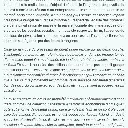
pas abouti à la réalisation de l’objectif fixé dans le Programme de privatisatio
n, c’est à dire à la création d’un entrepreneur efficace
et d’une économie de
marché socialement orientée
. Il n’a pas non plus permis des recettes importa
ntes pour le budget de l’État.
Le principe du respect de l’égalité des citoyens l
ors de la privatisation de masse et la prise en compte des intérêts et des droit
s de toutes les couches sociales n’ont pas été respectés. Enfin, l’absence de
politique de privatisation à long terme a eu pour résultat l’achat d’actions d’en
treprises stratégiques par des firmes étrangères
.
Cette dynamique du processus de privatisation repose sur un débat occulté.
L’ambiguïté qui permet aux réformateurs de bénéficier dans un premier temps
d’un soutien populaire est résumée par le slogan répété à maintes reprises p
ar Boris Eltsine :
Il nous faut des millions de propriétaires, pas un petit groupe
de millionnaires
. C’est aussi l’espoir de la population de voir son niveau de vi
e substantiellement amélioré grâce à fonctionnement plus efficace de l’écono
mie. C’est ce que promettent les promoteurs du package néolibéral (libéralisa
tion des prix, du commerce, recul de l’État, etc.) auquel sont associées les pri
vatisations.
La mise en œuvre de droits de propriété individuels et échangeables est cons
idéré comme une condition nécessaire à l’efficacité économique tandis que t
oute autre forme de désétatisation, par exemple par la prise de contrôle colle
ctive des salariés d’une même usine, est repoussée. Anders Aslund, un des e
xperts les plus impliqués en Russie, recense les arguments avancés : les priv
atisations devaient faire reculer la corruption, durcir la contrainte budgétaire,