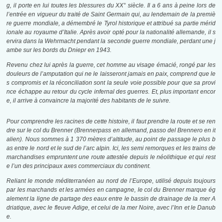
g, il porte en lui toutes les blessures du XX° siècle. Il a 6 ans à peine lors de
l’entrée en vigueur du traité de Saint Germain qui, au lendemain de la premiè
re guerre mondiale, a démembré le Tyrol historique et attribué sa partie mérid
ionale au royaume d’Italie. Après avoir opté pour la nationalité allemande, il s
ervira dans la Wehrmacht pendant la seconde guerre mondiale, perdant une j
ambe sur les bords du Dniepr en 1943.
Revenu chez lui après la guerre, cet homme au visage émacié, rongé par les
douleurs de l’amputation qui ne le laisseront jamais en paix, comprend que le
s compromis et la réconciliation sont la seule voie possible pour que sa provi
nce échappe au retour du cycle infernal des guerres. Et, plus important encor
e, il arrive à convaincre la majorité des habitants de le suivre.
Pour comprendre les racines de cette histoire, il faut prendre la route et se ren
dre sur le col du Brenner (Brennerpass en allemand, passo del Brennero en it
alien). Nous sommes à 1 370 mètres d’altitude, au point de passage le plus b
as entre le nord et le sud de l’arc alpin. Ici, les semi remorques et les trains de
marchandises empruntent une route attestée depuis le néolithique et qui rest
e l’un des principaux axes commerciaux du continent.
Reliant le monde méditerranéen au nord de l’Europe, utilisé depuis toujours
par les marchands et les armées en campagne, le col du Brenner marque ég
alement la ligne de partage des eaux entre le bassin de drainage de la mer A
driatique, avec le fleuve Adige, et celui de la mer Noire, avec l’Inn et le Danub
e.