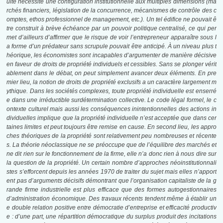
ulte nécessite une configuration institutionnelle aux multiples dimensions (ma
rchés financiers, législation de la concurrence, mécanismes de contrôle des c
omptes, ethos professionnel de management, etc.). Un tel édifice ne pouvait ê
tre construit à brève échéance par un pouvoir politique centralisé, ce qui per
met d’ailleurs d’affirmer que le risque de voir l’entrepreneur apparaître sous l
a forme d’un prédateur sans scrupule pouvait être anticipé. À un niveau plus t
héorique, les économistes sont incapables d’argumenter de manière décisive
en faveur de droits de propriété individuels et cessibles. Sans se plonger vérit
ablement dans le débat, on peut simplement avancer deux éléments. En pre
mier lieu, la notion de droits de propriété exclusifs a un caractère largement m
ythique. Dans les sociétés complexes, toute propriété individuelle est enserré
e dans une irréductible surdétermination collective. Le code légal formel, le c
ontexte culturel mais aussi les conséquences inintentionnelles des actions in
dividuelles implique que la propriété individuelle n’est acceptée que dans cer
taines limites et peut toujours être remise en cause. En second lieu, les appro
ches théoriques de la propriété sont relativement peu nombreuses et récente
s. La théorie néoclassique ne se préoccupe que de l’équilibre des marchés et
ne dit rien sur le fonctionnement de la firme, elle n’a donc rien à nous dire sur
la question de la propriété. Un certain nombre d’approches néoinstitutionnali
stes s’efforcent depuis les années 1970 de traiter du sujet mais elles n’apport
ent pas d’arguments décisifs démontrant que l’organisation capitaliste de la g
rande firme industrielle est plus efficace que des formes autogestionnaires
d’administration économique. Des travaux récents tendent même à établir un
e double relation positive entre démocratie d’entreprise et efficacité productiv
e : d’une part, une répartition démocratique du surplus produit des incitations