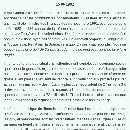
15 06 1992
Iégor Gaïdar
est nommé premier ministre de la Russie, sans l’aval du Parlem
ent dominé par les communistes conservateurs. Il y restera six mois. Auparav
ant il avait été ministre des finances depuis novembre 1991, et encore plus tô
t, dès 1985 – 1986, chargé de la réforme économique auprès du premier mini
stre : avec Petr Aven, ils avaient alors décidé de se fonder sur un modèle éco
nomique existant, ayant fait ses preuves. Gaïdar avait proposé la Hongrie ou l
a Yougoslavie, Petr Aven, la Suède, ce à quoi Gaïdar avait répondu :
Nous ne
pouvons pas faire de l’URSS une Suède, mais on peut essayer d’en faire la H
ongrie.
Il hérite de la pire des situations : effondrement complet de l’économie soviéti
que : pénurie généralisée, épuisement des devises, arrêt des échanges inter
nationaux. L’hiver approche, la Russie n’a plus que deux mois de réserve de
grains et les paysans refusent de vendre leur production aux prix fixés par l’Ét
at. Les magasins sont vides, l’État n’a plus que l’équivalent de 27 millions $ d
e devises – ce qui compromet le recours à l’importation de nourriture – tandis
que ses dettes s’élèvent à 72 milliards $. Et c’est dans ces circonstances que
Iegor Gaidar abolit la régulation des prix et instaure le libre échange.
Il mène une politique de libéralisation économique inspiré de l’enseignement
de l’école de Chicago. Ainsi sont libéralisés la monnaie (le jour de l’an 1992),
les prix, et nombreuses sont les privatisations menées dans l’urgence. Les oli
garques en bénéficient, dans le mécontentement quasi général. La libéralisat
ion des prix fait apparaître l’évaporation des épargnes, en remettant une couc