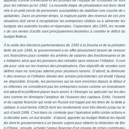
apparaît comme irréversible et les priorités de l’équipe de Tchoubaïs ne sont
plus les mêmes qu’en 1992. La nouvelle étape de privatisation est donc desti
née à un petit cercle de personnes susceptibles de stabiliser une couche de c
apitalistes. Dans un premier temps, la majeure partie des revenus de ces priv
atisations doit servir à recapitaliser les entreprises cédées ou à alimenter les
budgets des autorités locales et régionales. Cependant, dès 1995, les recette
s de ces ventes d’actifs sont principalement destinées à combler le déficit du
budget fédéral.
À la veille des élections parlementaires de 1995 à la Douma et de la présiden
tielle de juin 1996, le gouvernement a en effet absolument besoin de ressour
ces financières pour combler les arriérés de salaires des fonctionnaires et de
s militaires ainsi que les pensions des retraités sans relancer l’inflation. Il com
pte pour cela sur les revenus des privatisations. Des objectifs de recettes sont
définis mais ne sont pas atteints pour plusieurs raisons. D’abord, la diminutio
n des revenus et l’inflation élevée des années précédentes ont érodé l’éparg
ne disponible. Ensuite, les personnes qui se sont enrichies depuis le début d
es réformes ne considèrent pas les entreprises russes comme un investissem
ent attractif et préfèrent placer leurs avoirs à l’étranger ou spéculer sur les dev
ises comme en témoigne l’ampleur de l’évasion des capitaux. Enfin, l’essenti
el du capital financier qui reste en Russie est happé par les titres de la dette p
ublique à court terme (GKO) dont les rendements sont très élevés jusqu’au kr
ach d’août 1998. C’est dans ce contexte que l’opération
prêts contre actions
e
st décidée avec un but double : d’abord, apporter au budget fédéral les liquidi
tés dont le gouvernement a un besoin urgent pour obtenir la réélection de Bor
is Eltsine ; ensuite, acheter l’appui financier d’un groupe de riches contributeu