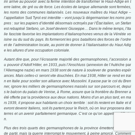
ini arrive au pouvoir avec la ferme intention de transformer le Haut-Adige en t
erre latine, de gré ou de force. Les écoles de langue allemande sont fermées,
les noms des communes italianisés. Les nouveaux maîtres du Haut Adige –
l’appellation
Sud Tyrol
est interdite – vont jusqu’à
dégermaniser
les noms pro
pres : sur les papiers d’identité désormais octroyés par l’État italien, un Stefan
est rebaptisé Stefano, un Josef devient Giuseppe… Dans le même temps, l’Ita
lie fasciste favorise les implantations d’italianophones venus de la Vénétie vo
isine ou du sud du pays. Ils formeront les gros bataillons des forces de l’ordre
et de l’administration locale, au point de donner à l’italianisation du Haut Adig
e les allures d’une occupation coloniale.
Autant dire que, pour l’écrasante majorité des germanophones, l’accession a
u pouvoir d’Adolf Hitler, en 1933, puis l’Anschluss
(annexion de l’Autriche par
l’Allemagne nazie)
en mars 1938 sont de nature à soulever de grandes espér
ances. Mais celles-ci seront vite douchées. En mai 1938, Hitler se rend en trai
n en Italie pour sceller son alliance avec Mussolini. Il passe par le col du Bren
ner, ignore les milliers de germanophones massés sur son parcours et, depui
s le balcon du palais de Venise, à Rome, assure que la frontière du Brenner a
été
offerte par la providence
aux deux nations. Moins d’un an plus tard, en ma
rs 1939, il propose aux habitants un choix terrible : soit ils restent en Italie et d
evront devenir Italiens, soit ils partent pour le Reich, où on leur proposera des
terres et un avenir parfaitement germanique. C’est ce qu’on appellera l’Optio
n.
Plus des trois quarts des germanophones de la province émettent le souhait
de partir, mais la guerre interrompt le mouvement, à peine amorcé. Comment