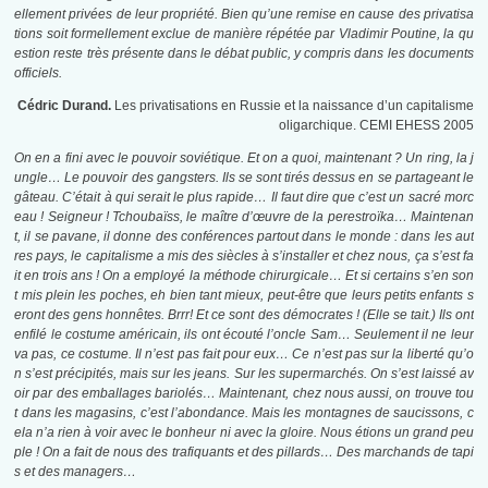
ellement privées de leur propriété. Bien qu’une remise en cause des privatisa
tions soit formellement exclue de manière répétée par Vladimir Poutine, la qu
estion reste très présente dans le débat public, y compris dans les documents
officiels.
Cédric Durand.
Les privatisations en Russie et la naissance d’un capitalisme
oligarchique. CEMI EHESS 2005
On en a fini avec le pouvoir soviétique. Et on a quoi, maintenant ? Un ring, la j
ungle… Le pouvoir des gang­sters. Ils se sont tirés dessus en se partageant le
gâteau. C’était à qui serait le plus rapide… Il faut dire que c’est un sacré morc
eau ! Seigneur ! Tchoubaïss, le maître d’œuvre de la perestroïka… Maintenan
t, il se pavane, il donne des conférences partout dans le monde : dans les aut
res pays, le capitalisme a mis des siècles à s’installer et chez nous, ça s’est fa
it en trois ans ! On a employé la méthode chirurgicale… Et si certains s’en son
t mis plein les poches, eh bien tant mieux, peut-être que leurs petits enfants s
eront des gens honnêtes. Brrr! Et ce sont des démocrates ! (Elle se tait.) Ils ont
enfilé le costume américain, ils ont écouté l’oncle Sam… Seulement il ne leur
va pas, ce costume. Il n’est pas fait pour eux… Ce n’est pas sur la liberté qu’o
n s’est précipités, mais sur les jeans. Sur les supermarchés. On s’est laissé av
oir par des emballages bariolés… Maintenant, chez nous aussi, on trouve tou
t dans les magasins, c’est l’abondance. Mais les montagnes de saucissons, c
ela n’a rien à voir avec le bonheur ni avec la gloire. Nous étions un grand peu
ple ! On a fait de nous des trafiquants et des pillards… Des marchands de tapi
s et des managers…