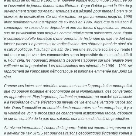
e au mois de novembre 1991 une nouvelle équipe économique constituée po
ur l’essentiel de jeunes économistes libéraux. Yegor Gaïdar prend la tête du g
ouvernement tandis qu’Anatoli Tchoubaïs est désigné pour mener à bien le pr
ocessus de privatisation. Ce dernier restera au gouvernement jusqu’en 1998
avec seulement une interruption de six mois en 1996. Alors que la situation é
conomique ne cesse de se dégrader et que les forces d’opposition au proces
sus de privatisation sont perçues comme relativement puissantes, cette équip
e considère qu’elle bénéficie d’une opportunité historique qu’elle ne doit pas
laisser passer. Le processus de radicalisation des réformes procède ainsi d’u
n calcul politique. Il faut agir vite afin de
créer une structure sociale qui rende t
out retour au pouvoir des communistes sinon impossible du moins très difficil
e
. Pour cela, les nouveaux dirigeants peuvent s’appuyer sur une relative bien
veillance de la population. Les mobilisations des mineurs de 1989 – 1991 se
rapprochent de l’opposition
démocratique et nationale
emmenée par Boris Elt
sine.
Comme ces luttes sont orientées avant tout contre l’appropriation monopolisti
que du pouvoir politique et économique de la Nomenklatura, des convergenc
es apparaissent. Plus largement, l’adhésion populaire au
marché
est associé
e à l’espérance d’une élévation du niveau de vie et d’une véritable justice soc
iale. Dans l’opposition au contrôle des bureaucrates sur les entreprises, il y a
la volonté de voir le processus de changement institutionnel radical débouch
er sur un contrôle de la part des salariés eux-mêmes de l’outil de production.
Au niveau international, l’esprit de la guerre froide est encore très présent et l
e devenir de l’ex URSS est pour des raisons géopolitiques évidentes l’objet d