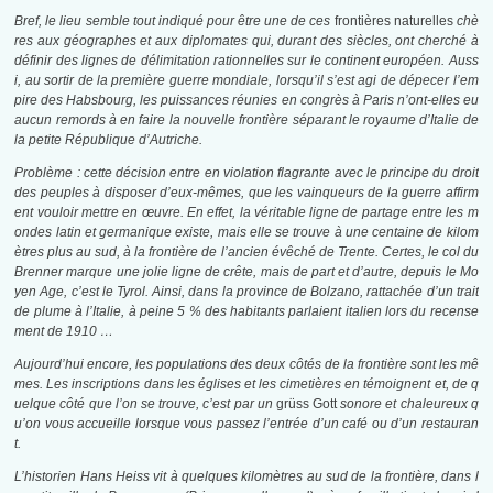
Bref, le lieu semble tout indiqué pour être une de ces
frontières naturelles
chè
res aux géographes et aux diplomates qui, durant des siècles, ont cherché à
définir des lignes de délimitation rationnelles sur le continent européen. Auss
i, au sortir de la première guerre mondiale, lorsqu’il s’est agi de dépecer l’em
pire des Habsbourg, les puissances réunies en congrès à Paris n’ont-elles eu
aucun remords à en faire la nouvelle frontière séparant le royaume d’Italie de
la petite République d’Autriche.
Problème : cette décision entre en violation flagrante avec le principe du droit
des peuples à disposer d’eux-mêmes, que les vainqueurs de la guerre affirm
ent vouloir mettre en œuvre. En effet, la véritable ligne de partage entre les m
ondes latin et germanique existe, mais elle se trouve à une centaine de kilom
ètres plus au sud, à la frontière de l’ancien évêché de Trente. Certes, le col du
Brenner marque une jolie ligne de crête, mais de part et d’autre, depuis le Mo
yen Age, c’est le Tyrol. Ainsi, dans la province de Bolzano, rattachée d’un trait
de plume à l’Italie, à peine 5 % des habitants parlaient italien lors du recense
ment de 1910 …
Aujourd’hui encore, les populations des deux côtés de la frontière sont les mê
mes. Les inscriptions dans les églises et les cimetières en témoignent et, de q
uelque côté que l’on se trouve, c’est par un
grüss Gott
sonore et chaleureux q
u’on vous accueille lorsque vous passez l’entrée d’un café ou d’un restauran
t.
L’historien Hans Heiss vit à quelques kilomètres au sud de la frontière, dans l