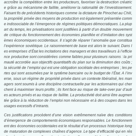
accroître la compétition entre les producteurs, favoriser la destruction créatric
e grâce au mécanisme de faillite, améliorer la rationalité de l’investissement.
Faisant fis de précédents historiques comme la dictature de Pinochet au Chili,
la propriété privée des moyens de production est également présentée comm
e indissociable de l’émergence de régimes politiques démocratiques. La plup
art du temps, les privatisations sont justifiées à partir d’un double mouvement
de critique du fonctionnement des économies planifiée et d’imitation des syst
èmes économiques occidentaux. Il s’agit de réparer
l’anomalie
que constitua
l’expérience soviétique. Le raisonnement de base est alors le suivant. Dans l
es entreprises d’État les incitations des managers et des travailleurs à l’efficie
nce productive sont considérées comme faibles pour plusieurs raisons : la pri
mauté accordée aux objectifs quantitatifs du plan sur la diminution des coûts ;
la sécurité de l’emploi qui est une obligation sociétale des entreprises ; les pe
rtes qui sont assumées par le système bancaire ou le budget de l’État. A l’inv
erse, sous un régime de propriété privée dans un contexte libéralisé, les man
agers sont soumis à une discipline contractuelle par les actionnaires qui cher
chent à maximiser leurs profits ; ils font face au risque de take-over par d’autr
es acteurs privés et au risque de faillite. La productivité doit ainsi être augmen
tée grâce à la réduction de l’emploi non nécessaire et à des coupes dans les
usages excessifs d’intrants.
Ces justifications procèdent d’une vision extrêmement naïve des conditions
d’émergence de comportements économiques responsables. Le fonctionnem
ent des économies occidentales est le résultat d’un processus historique long
de maturation de complexes chaînes d’agence. Le type d’efficacité qui en rés