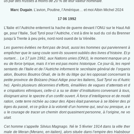
us par des Russes à moins de 20 % de leur valeur nominale.
Marc Dugain
. L’avion, Poutine, l’Amérique… et moi Albin Michel 2024
17 06 1992
L’Italie et l’Autriche enterrent la hache de guerre devant l’ONU sur le Haut Adi
ge, pour l’Italie, Sud Tyrol pour l’Autriche, c’est à dire le sud du col du Brenner
jusqu’à Trente à peu près, nord nord ouest de la Vénétie.
Les guerres évitées ne font pas de bruit, aussi les hommes qui parviennent à
empêcher que le sang coule sont-ils souvent oubliés des livres d’histoire. Et p
ourtant… Le 17 juin 1992, aux Nations unies (ONU), le moment manque un p
eu de force lyrique, mais il n’en est pas moins historique. Ce jour-là, les repré
sentants de l’Italie et de l’Autriche informent le secrétaire général de l’organis
ation, Boutros Boutros Ghali, de la fin du litige qui les opposait concernant la
petite province de Bolzano (Haut Adige pour les Italiens, Sud Tyrol vu d’Autric
he). Après plusieurs décennies d’efforts, émaillées de vagues d’attentats et d
e crispations ethniques, celle-ci a su se doter d’institutions convenant à tous,
éloignant ainsi le spectre d’un conflit ouvert. À force d’intelligence et de modé
ration, cette terre nichée au cœur des Alpes était parvenue à se libérer des pi
èges du passé, et ce grâce à la volonté d’un homme qui, seul ou presque, a e
u le courage de tracer un chemin dont quasiment personne, à l’origine, ne vo
ulait.
Cet homme s’appelle Silvius Magnago. Né le 5 février 1914 dans la ville ther
male de Meran (Merano, en italien), alors située dans l’empire des Habsbour