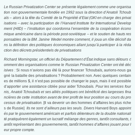
Le Russian Privatization Center se présente légalement comme une organisa
tion non gouvernementale fondée en 1992 sous la direction d’Anatoli Tchoub
aïs – alors à la tête du Comité de la Propriété d’Etat (GKI en charge des privat
isations – avec la participation de l’Harvard Institute for International Develop
ment (HIID) – l’institution qui coordonna l’ensemble de la coopération écono
mique américaine dans la période post-soviétique – et le soutien de hauts res
ponsables de la BM. Janine Wedel montre comment, il joua un rôle décisif da
ns la définition des politiques économiques allant jusqu’à participer à la réda
ction des décrets présidentiels de privatisations
Richard Morningstar, un officiel du Département d’État indique sans détours c
omment des organisations comme le Russian Privatization Center ont été déc
isives :
Si nous n’avions pas été là pour financer Tchoubaïs, aurions-nous ga
gné la bataille des privatisations ? Probablement non. Avec quelques centain
es de millions $, il n’est pas possible de changer le pays, mais il est possible
d’apporter une assistance ciblée pour aider Tchoubaïs
. Pour les services four
nis, Anatoli Tchoubaïs et ses alliés politiques ont bénéficié des largesses fina
ncières de cette institution avant de tirer profit de leur position au cours du pro
cessus de privatisation.
[Il va devenir un des hommes d’affaires les plus riche
s de Russie]
Ils ne sont d’ailleurs pas les seuls. Divers
Harvard Boys
appoint
és par le gouvernement américain et parfois détenteurs de la double nationali
té pratiquèrent également un lucratif mélange des genres, tantôt consultants, t
antôt représentant des gouvernements, tantôt hommes d’affaires jouant pour l
eur propre compte.