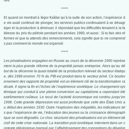
hev.
*****
Et quand on montrait à Iégor KaÏdar qu’à la suite de son action, l’espérance d
e vie avait continué de plonger, les services publics continuaient à se désagr
éger et la production à diminuer, il répondait que les difficultés tenaient à la fa
iblesse du prix du pétrole pendant les années 1980, et aussi :
Si tu fais des ré
formes et que tu attends des remerciements, cela signifie que tu ne comprend
s pas comment le monde est organisé.
*****
Les privatisations engagées en Russie au cours de la décennie 1990 représe
ntent la plus grande réforme de la propriété jamais entreprise. Alors qu’au dé
but de la décennie la quasi totalité de la production relevait du secteur étatiqu
e, dès 1998 environ 70 % du PIB est produit
dans le secteur privé. Ce boulev
ersement des rapports de propriété est un élément clé de la transformation ra
dicale. Il signe la fin et l’échec de l’expérience soviétique. Le changement sys
témique qui conduit à une pleine conversion au capitalisme a cependant été
extrêmement coûteux. Le recul de l’activité économique est continu jusqu’en
1998. Cette grande dépression est aussi profonde que celle des États Unis a
u début des années 1930. Outre l’explosion des inégalités, les indicateurs tel
s que l’espérance de vie, l’éducation des jeunes ou la croissance démograph
ique se sont dégradés. Le choc structurel des privatisations est un élément dé
cisif de cette crise nationale. La transition post soviétique intervient dans un c
ontexte idéologique marqué par l’affaiblissement des conceptions du dévelop