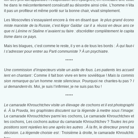
he dans le mécontentement consécutif au désordre ainsi crée. L’homme n’éta
it pas un profiteur et même porté sur la bonne chair, vivait simplement.
Les Moscovites s’essayaient encore à rire en disant que
le plus grand écono
miste marxiste de la Russie, c’est Iégor Gaïdar car il a réussi en deux ans ce
que ni Lénine ni Staline n’avaient su faire : discréditer complètement le capita
lisme dans ce pays.
Mais les blagues, c’est comme le reste, il y en a de tous les bords :
À qui faut-i
l s’adresser pour entrer au Parti communiste ?
À un psychiatre.
*****
Une commission d’inspecteurs visite un asile de fous. Les patients les accueil
lent en chantant :
Comme il fait bon vivre en terre soviétique !
Mais la commis
sion remarque qu’un homme reste silencieux
. Pourquoi ne chantes-tu pas ?
l
ui demandent-ils
. Moi, je suis l’infirmier, je ne suis pas fou !
*****
Le camarade Khrouchtchev visite un élevage de cochons et il est photographi
é. À la Pravda, les graphistes discutent sur la légende à mettre sous l’image:
Le camarade Khrouchtchev parmi les cochons
,
Le camarade Khrouchtchev et
les cochons
,
Les cochons autour du camarade Khrouchtchev ?
Toutes les pro
positions sont rejetées les une après les autres . À la fin, le directeur prend sa
décision. La légende choisie est :
Troisième à droite, le camarade Khroutchtc