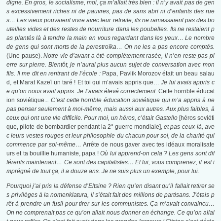
digne. En gros, le socialisme, moi, ça m’allait très bien : il n’y avait pas de gen
s excessivement riches ni de pauvres, pas de sans abri ni d’enfants des rue
s… Les vieux pouvaient vivre avec leur retraite, ils ne ramassaient pas des bo
uteilles vides et des restes de nourriture dans les poubelles. Ils ne restaient p
as plantés là à tendre la main en vous regardant dans les yeux… Le nombre
de gens qui sont morts de la perestroïka… On ne les a pas encore comptés.
(Une pause).
Notre vie d’avant a été complètement rasée, il n’en reste pas pi
erre sur pierre. Bientôt, je n’aurai plus aucun sujet de conversation avec mon
fils. Il me dit en rentrant de l’école :
Papa, Pavlik Morozov était un beau salau
d, et Marat Kazeï un taré ! Et toi qui m’avais appris que…
Je lui avais appris c
e qu’on nous avait appris. Je l’avais élevé correctement.
Cette horrible éducat
ion soviétique.
.. C’est cette horrible éducation soviétique qui m’a appris à ne
pas penser seulement à moi-même, mais aussi aux autres. Aux plus faibles, à
ceux qui ont une vie difficile. Pour moi, un héros, c’était Gastello
[héros soviéti
que, pilote de bombardier pendant la 2° guerre mondiale]
, et pas ceux-là, ave
c leurs vestes rouges et leur philosophie du chacun pour soi, de la charité qui
commence par soi-même…
Arrête de nous gaver avec tes idéaux moralisate
urs et ta bouillie humaniste, papa !
Où lui apprend-on cela ? Les gens sont dif
férents maintenant… Ce sont des capitalistes… Et lui, vous comprenez, il est i
mprégné de tout ça, il a douze ans. Je ne suis plus un exemple, pour lui.
Pourquoi j’ai pris la défense d’Eltsine ? Rien qu’en disant qu’il fallait retirer se
s privilèges à la nomenklatura, il s’était fait des millions de partisans. J’étais p
rêt à prendre un fusil pour tirer sur les communistes. Ça m’avait convaincu…
On ne comprenait pas ce qu’on allait nous donner en échange. Ce qu’on allai