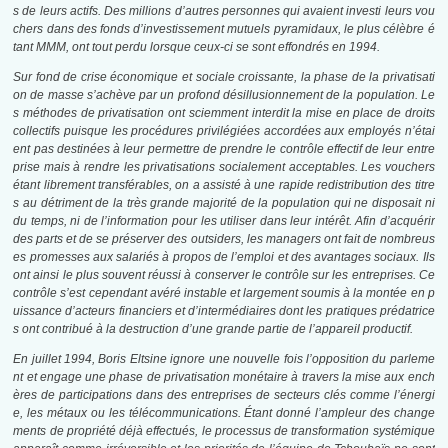
s de leurs actifs. Des millions d’autres personnes qui avaient investi leurs vou
chers dans des fonds d’investissement mutuels pyramidaux, le plus célèbre é
tant MMM, ont tout perdu lorsque ceux-ci se sont effondrés en 1994.
Sur fond de crise économique et sociale croissante, la phase de la privatisati
on de masse s’achève par un profond désillusionnement de la population. Le
s méthodes de privatisation ont sciemment interdit la mise en place de droits
collectifs puisque les procédures privilégiées accordées aux employés n’étai
ent pas destinées à leur permettre de prendre le contrôle effectif de leur entre
prise mais à rendre les privatisations socialement acceptables. Les vouchers
étant librement transférables, on a assisté à une rapide redistribution des titre
s au détriment de la très grande majorité de la population qui ne disposait ni
du temps, ni de l’information pour les utiliser dans leur intérêt. Afin d’acquérir
des parts et de se préserver des outsiders, les managers ont fait de nombreus
es promesses aux salariés à propos de l’emploi et des avantages sociaux. Ils
ont ainsi le plus souvent réussi à conserver le contrôle sur les entreprises. Ce
contrôle s’est cependant avéré instable et largement soumis à la montée en p
uissance d’acteurs financiers et d’intermédiaires dont les pratiques prédatrice
s ont contribué à la destruction d’une grande partie de l’appareil productif.
En juillet 1994, Boris Eltsine ignore une nouvelle fois l’opposition du parleme
nt et engage une phase de privatisation monétaire à travers la mise aux ench
ères de participations dans des entreprises de secteurs clés comme l’énergi
e, les métaux ou les télécommunications. Étant donné l’ampleur des change
ments de propriété déjà effectués, le processus de transformation systémique