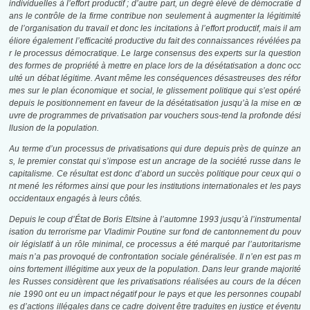
individuelles à l’effort productif ; d’autre part, un degré élevé de démocratie d
ans le contrôle de la firme contribue non seulement à augmenter la légitimité
de l’organisation du travail et donc les incitations à l’effort productif, mais il am
éliore également l’efficacité productive du fait des connaissances révélées pa
r le processus démocratique. Le large consensus des experts sur la question
des formes de propriété à mettre en place lors de la désétatisation a donc occ
ulté un débat légitime. Avant même les conséquences désastreuses des réfor
mes sur le plan économique et social, le glissement politique qui s’est opéré
depuis le positionnement en faveur de la désétatisation jusqu’à la mise en œ
uvre de programmes de privatisation par vouchers sous-tend la profonde dési
llusion de la population.
Au terme d’un processus de privatisations qui dure depuis près de quinze an
s, le premier constat qui s’impose est un ancrage de la société russe dans le
capitalisme. Ce résultat est donc d’abord un succès politique pour ceux qui o
nt mené les réformes ainsi que pour les institutions internationales et les pays
occidentaux engagés à leurs côtés.
Depuis le coup d’État de Boris Eltsine à l’automne 1993 jusqu’à l’instrumental
isation du terrorisme par Vladimir Poutine sur fond de cantonnement du pouv
oir législatif à un rôle minimal, ce processus a été marqué par l’autoritarisme
mais n’a pas provoqué de confrontation sociale généralisée. Il n’en est pas m
oins fortement illégitime aux yeux de la population. Dans leur grande majorité
les Russes considèrent que les privatisations réalisées au cours de la décen
nie 1990 ont eu un impact négatif pour le pays et que les personnes coupabl
es d’actions illégales dans ce cadre doivent être traduites en justice et éventu