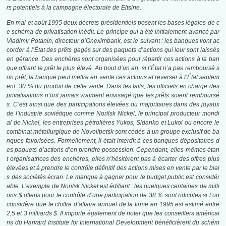
rs potentiels à la campagne électorale de Eltsine.
En mai et août 1995 deux décrets présidentiels posent les bases légales de c
e schéma de privatisation inédit. Le principe qui a été initialement avancé par
Vladimir Potanin, directeur d’Oneximbank, est le suivant : les banques vont ac
corder à l’État des prêts gagés sur des paquets d’actions qui leur sont laissés
en gérance. Des enchères sont organisées pour répartir ces actions à la ban
que offrant le prêt le plus élevé. Au bout d’un an, si l’État n’a pas remboursé s
on prêt, la banque peut mettre en vente ces actions et reverser à l’État seulem
ent 30 % du produit de cette vente. Dans les faits, les officiels en charge des
privatisations n’ont jamais vraiment envisagé que les prêts soient remboursé
s. C’est ainsi que des participations élevées ou majoritaires dans des joyaux
de l’industrie soviétique comme Norilsk Nickel, le principal producteur mondi
al de Nickel, les entreprises pétrolières Yukos, Sidanko et Lukoi ou encore le
combinat métallurgique de Novolipetsk sont cédés à un groupe exclusif de ba
nques favorisées. Formellement, il était interdit à ces banques dépositaires d
es paquets d’actions d’en prendre possession. Cependant, elles-mêmes étan
t organisatrices des enchères, elles n’hésitèrent pas à écarter des offres plus
élevées et à prendre le contrôle définitif des actions mises en vente par le biai
s des sociétés écran. Le manque à gagner pour le budget public est considér
able. L’exemple de Norilsk Nickel est édifiant : les quelques centaines de milli
ons $ offerts pour le contrôle d’une participation de 38 % sont ridicules si l’on
considère que le chiffre d’affaire annuel de la firme en 1995 est estimé entre
2,5 et 3 milliards $. Il importe également de noter que les conseillers américai
ns du Harvard Institute for International Development bénéficièrent du schém