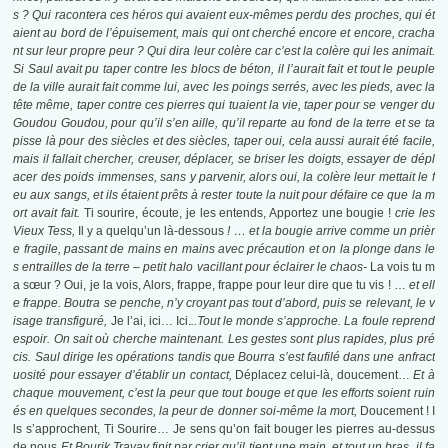
s ? Qui racontera ces héros qui avaient eux-mêmes perdu des proches, qui ét
aient au bord de l’épuisement, mais qui ont cherché encore et encore, cracha
nt sur leur propre peur ? Qui dira leur colère car c’est la colère qui les animait.
Si Saul avait pu taper contre les blocs de béton, il l’aurait fait et tout le peuple
de la ville aurait fait comme lui, avec les poings serrés, avec les pieds, avec la
tête même, taper contre ces pierres qui tuaient la vie, taper pour se venger du
Goudou Goudou, pour qu’il s’en aille, qu’il reparte au fond de la terre et se ta
pisse là pour des siècles et des siècles, taper oui, cela aussi aurait été facile,
mais il fallait chercher, creuser, déplacer, se briser les doigts, essayer de dépl
acer des poids immenses, sans y parvenir, alors oui, la colère leur mettait le f
eu aux sangs, et ils étaient prêts à rester toute la nuit pour défaire ce que la m
ort avait fait.
Ti sourire, écoute, je les entends, Apportez une bougie !
crie les
Vieux Tess,
Il y a quelqu’un là-dessous
! … et la bougie arrive comme un prièr
e fragile, passant de mains en mains avec précaution et on la plonge dans le
s entrailles de la terre – petit halo vacillant pour éclairer le chaos-
La vois tu m
a sœur ? Oui, je la vois, Alors, frappe, frappe pour leur dire que tu vis ! …
et ell
e frappe. Boutra se penche, n’y croyant pas tout d’abord, puis se relevant, le v
isage transfiguré,
Je l’ai, ici… Ici.
..Tout le monde s’approche. La foule reprend
espoir. On sait où cherche maintenant. Les gestes sont plus rapides, plus pré
cis. Saul dirige les opérations tandis que Bourra s’est faufilé dans une anfract
uosité pour essayer d’établir un contact,
Déplacez celui-là, doucement…
Et à
chaque mouvement, c’est la peur que tout bouge et que les efforts soient ruin
és en quelques secondes, la peur de donner soi-même la mort,
Doucement !
I
ls s’approchent, Ti Sourire… Je sens qu’on fait bouger les pierres au-dessus
de nous
Et Bourik Travay finit par crier qu’il tient une main, et tout un bras, il fa