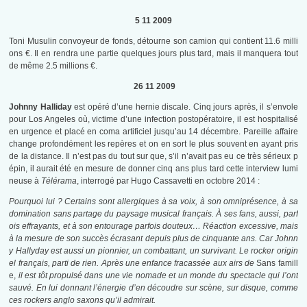
5 11 2009
Toni Musulin convoyeur de fonds, détourne son camion qui contient 11.6 milli
ons €. Il en rendra une partie quelques jours plus tard, mais il manquera tout
de même 2.5 millions €.
26 11 2009
Johnny Halliday
est opéré d’une hernie discale. Cinq jours après, il s’envole
pour Los Angeles où, victime d’une infection postopératoire, il est hospitalisé
en urgence et placé en coma artificiel jusqu’au 14 décembre. Pareille affaire
change profondément les repères et on en sort le plus souvent en ayant pris
de la distance. Il n’est pas du tout sur que, s’il n’avait pas eu ce très sérieux p
épin, il aurait été en mesure de donner cinq ans plus tard cette interview lumi
neuse à
Télérama
, interrogé par Hugo Cassavetti en octobre 2014 :
Pourquoi lui ? Certains sont allergiques à sa voix, à son omniprésence, à sa
domination sans partage du paysage musical français. À ses fans, aussi, parf
ois effrayants, et à son entourage parfois douteux… Réaction excessive, mais
à la mesure de son succès écrasant depuis plus de cinquante ans. Car Johnn
y Hallyday est aussi un pionnier, un combattant, un survivant. Le rocker origin
el français, parti de rien. Après une enfance fracassée aux airs de
Sans famill
e,
il est tôt propulsé dans une vie nomade et un monde du spectacle qui l’ont
sauvé. En lui donnant l’énergie d’en découdre sur scène, sur disque, comme
ces rockers anglo saxons qu’il admirait.