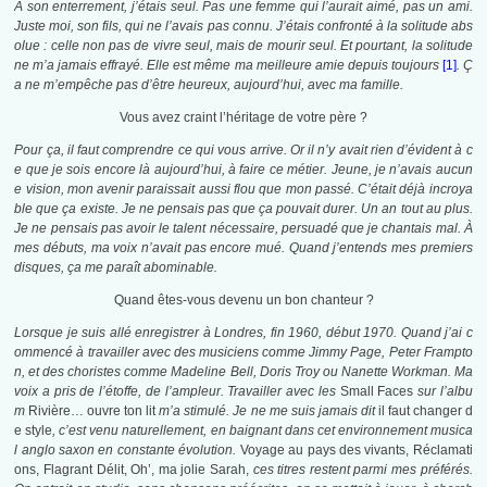
À son enterrement, j’étais seul. Pas une femme qui l’aurait aimé, pas un ami.
Juste moi, son fils, qui ne l’avais pas connu. J’étais confronté à la solitude abs
olue : celle non pas de vivre seul, mais de mourir seul. Et pourtant, la solitude
ne m’a jamais effrayé. Elle est même ma meilleure amie depuis toujours
[1]
. Ç
a ne m’empêche pas d’être heureux, aujourd’hui, avec ma famille.
Vous avez craint l’héritage de votre père ?
Pour ça, il faut comprendre ce qui vous arrive. Or il n’y avait rien d’évident à c
e que je sois encore là aujourd’hui, à faire ce métier. Jeune, je n’avais aucun
e vision, mon avenir paraissait aussi flou que mon passé. C’était déjà incroya
ble que ça existe. Je ne pensais pas que ça pouvait durer. Un an tout au plus.
Je ne pensais pas avoir le talent nécessaire, persuadé que je chantais mal. À
mes débuts, ma voix n’avait pas encore mué. Quand j’entends mes premiers
disques, ça me paraît abominable.
Quand êtes-vous devenu un bon chanteur ?
Lorsque je suis allé enregistrer à Londres, fin 1960, début 1970. Quand j’ai c
ommencé à travailler avec des musiciens comme Jimmy Page, Peter Frampto
n, et des choristes comme Madeline Bell, Doris Troy ou Nanette Workman.
Ma
voix a pris de l’étoffe, de l’ampleur
. Travailler avec les
Small Faces
sur l’albu
m
Rivière… ouvre ton lit
m’a stimulé. Je ne me suis jamais dit
il faut changer d
e style
, c’est venu naturellement, en baignant dans cet environnement musica
l anglo saxon en constante évolution.
Voyage au pays des vivants, Réclamati
ons, Flagrant Délit, Oh’, ma jolie Sarah,
ces titres restent parmi mes préférés.