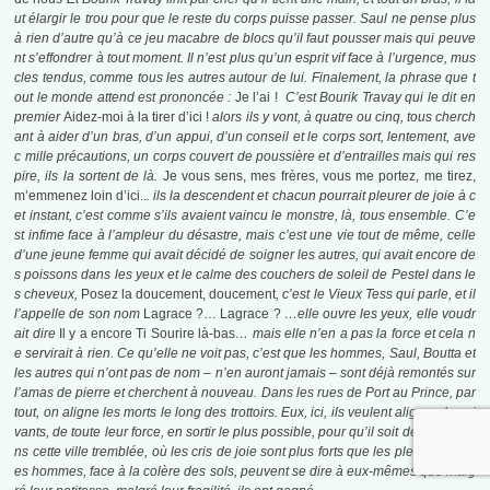
ut élargir le trou pour que le reste du corps puisse passer. Saul ne pense plus
à rien d’autre qu’à ce jeu macabre de blocs qu’il faut pousser mais qui peuve
nt s’effondrer à tout moment. Il n’est plus qu’un esprit vif face à l’urgence, mus
cles tendus, comme tous les autres autour de lui. Finalement, la phrase que t
out le monde attend est prononcée :
Je l’ai !
C’est Bourik Travay qui le dit en
premier
Aidez-moi à la tirer d’ici !
alors ils y vont, à quatre ou cinq, tous cherch
ant à aider d’un bras, d’un appui, d’un conseil et le corps sort, lentement, ave
c mille précautions, un corps couvert de poussière et d’entrailles mais qui res
pire, ils la sortent de là.
Je vous sens, mes frères, vous me portez, me tirez,
m’emmenez loin d’ici..
. ils la descendent et chacun pourrait pleurer de joie à c
et instant, c’est comme s’ils avaient vaincu le monstre, là, tous ensemble. C’e
st infime face à l’ampleur du désastre, mais c’est une vie tout de même, celle
d’une jeune femme qui avait décidé de soigner les autres, qui avait encore de
s poissons dans les yeux et le calme des couchers de soleil de Pestel dans le
s cheveux,
Posez la doucement, doucement
, c’est le Vieux Tess qui parle, et il
l’appelle de son nom
Lagrace ?… Lagrace ?
…elle ouvre les yeux, elle voudr
ait dire
Il y a encore Ti Sourire là-bas
… mais elle n’en a pas la force et cela n
e servirait à rien. Ce qu’elle ne voit pas, c’est que les hommes, Saul, Boutta et
les autres qui n’ont pas de nom – n’en auront jamais – sont déjà remontés sur
l’amas de pierre et cherchent à nouveau. Dans les rues de Port au Prince, par
tout, on aligne les morts le long des trottoirs. Eux, ici, ils veulent aligner des vi
vants, de toute leur force, en sortir le plus possible, pour qu’il soit des rues, da
ns cette ville tremblée, où les cris de joie sont plus forts que les pleurs, et où l
es hommes, face à la colère des sols, peuvent se dire à eux-mêmes que malg