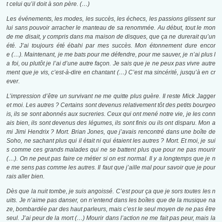
t celui qu’il doit à son père.
(…)
Les événements, les modes, les succès, les échecs, les passions glissent sur
lui sans pouvoir arracher le manteau de sa renommée.
Au début, tout le mon
de me disait, y compris dans ma maison de disques, que ça ne durerait qu’un
été.
J’ai toujours été ébahi par mes succès. Mon étonnement dure encor
e
(…)
. Maintenant, je me bats pour me défendre, pour me sauver, je n’ai plus l
a foi, ou plutôt je l’ai d’une autre façon. Je sais que je ne peux pas vivre autre
ment que je vis, c’est-à-dire en chantant
(…)
C’est ma sincérité, jusqu’à en cr
ever.
L’impression d’être un survivant ne me quitte plus guère. Il reste Mick Jagger
et moi. Les autres ? Certains sont devenus relativement tôt des petits bourgeo
is, ils se sont abonnés aux sucreries. Ceux qui ont mené notre vie, je les conn
ais bien, ils sont devenus des légumes, ils sont finis ou ils ont disparu. Mon a
mi Jimi Hendrix ? Mort. Brian Jones, que j’avais rencontré dans une boîte de
Soho, ne sachant plus qui il était ni qui étaient les autres ? Mort. Et moi, je sui
s comme ces grands malades qui ne se battent plus que pour ne pas mourir
(…)
. On ne peut pas faire ce métier si on est normal. Il y a longtemps que je n
e me sens pas comme les autres. Il faut que j’aille mal pour savoir que je pour
rais aller bien.
Dès que la nuit tombe, je suis angoissé. C’est pour ça que je sors toutes les n
uits. Je n’aime pas danser, on n’entend dans les boîtes que de la musique na
ze, bombardée par des haut parleurs, mais c’est le seul moyen de ne pas être
seul. J’ai peur de la mort
(…)
Mourir dans l’action ne me fait pas peur, mais la