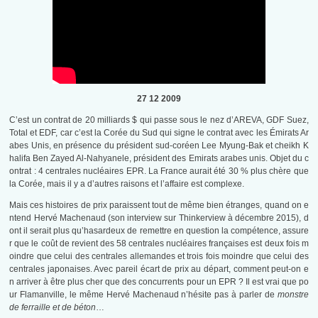
27 12 2009
C’est un contrat de 20 milliards $ qui passe sous le nez d’AREVA, GDF Suez,
Total et EDF, car c’est la Corée du Sud qui signe le contrat avec les Émirats Ar
abes Unis, en présence du président sud-coréen Lee Myung-Bak et cheikh K
halifa Ben Zayed Al-Nahyanele, président des Emirats arabes unis. Objet du c
ontrat : 4 centrales nucléaires EPR. La France aurait été 30 % plus chère que
la Corée, mais il y a d’autres raisons et l’affaire est complexe.
Mais ces histoires de prix paraissent tout de même bien étranges, quand on e
ntend Hervé Machenaud (son interview sur Thinkerview à décembre 2015), d
ont il serait plus qu’hasardeux de remettre en question la compétence, assure
r que le coût de revient des 58 centrales nucléaires françaises est deux fois m
oindre que celui des centrales allemandes et trois fois moindre que celui des
centrales japonaises. Avec pareil écart de prix au départ, comment peut-on e
n arriver à être plus cher que des concurrents pour un EPR ? Il est vrai que po
ur Flamanville, le même Hervé Machenaud n’hésite pas à parler de
monstre
de ferraille et de béton
…