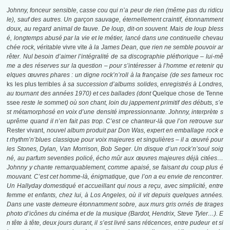
Johnny, fonceur sensible, casse cou qui n’a peur de rien (même pas du ridicu
le), sauf des autres. Un garçon sauvage, éternellement craintif, étonnamment
doux, au regard animal de fauve. De loup, dit-on souvent. Mais de loup bless
é, longtemps abusé par la vie et le métier, lancé dans une continuelle chevau
chée rock, véritable
vivre vite
à la James Dean, que rien ne semble pouvoir ar
rêter. Nul besoin d’aimer l’intégralité de sa discographie pléthorique – lui-mê
me a des réserves sur la question – pour s’intéresser à l’homme et retenir qu
elques œuvres phares : un digne rock’n’roll à la française (de ses fameux
roc
ks les plus terribles
à sa succession d’albums solides, enregistrés à Londres,
au tournant des années 1970) et ces ballades (dont
Quelque chose de Tenne
ssee
reste le sommet) où son chant, loin du jappement primitif des débuts, s’e
st métamorphosé en voix d’une densité impressionnante. Johnny, interprète s
uprême quand il n’en fait pas trop. C’est ce chanteur-là que l’on retrouve sur
Rester vivant,
nouvel album produit par Don Was, expert en emballage rock e
t rhythm’n’blues classique pour voix majeures et singulières – il a œuvré pour
les Stones, Dylan, Van Morrison, Bob Seger. Un disque d’un rock’n’soul soig
né, au parfum seventies policé, écho mûr aux œuvres majeures déjà citées…
Johnny y chante remarquablement, comme apaisé, se faisant du coup plus é
mouvant. C’est cet homme-là, énigmatique, que l’on a eu envie de rencontrer.
Un Hallyday domestiqué et accueillant qui nous a reçu, avec simplicité, entre
femme et enfants, chez lui, à Los Angeles, où il vit depuis quelques années.
Dans une vaste demeure étonnamment sobre, aux murs gris ornés de tirages
photo d’icônes du cinéma et de la musique (Bardot, Hendrix, Steve Tyler…). E
n tête à tête, deux jours durant, il s’est livré sans réticences, entre pudeur et si