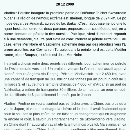
28 12 2009
Vladimir Poutine inaugure la première partie de l’oléoduc Taïchet Skovorodin
o, dans la région de l’Amour, extrême est sibérien, longue de 2 694 km. Le po
int de départ est Angarsk, au sud du lac Baïkal. C’est l’aboutissement d’une lo
ngue hésitation entre les deux parcours proposés pour cet oléoduc, qui, en a
pprovisionnant en pétrole la rive ouest du Pacifique, vient d’une part répondr
e à une demande, d’autre part évite de concurrencer le pétrole extrait du Cau
case, entre Mer Noire et Caspienne acheminé déjà par des oléoducs vers l’E
urope assoiffée, par Ceyhan en Turquie, dans la pointe nord est de la Méditer
ranée, et par Soupsa, extrême est de la Mer Noire.
Il y avait à choisir entre deux projets très différents pour acheminer ce pétrole
de l’Asie centrale vers l’est. Un projet traversant la Chine et qui aurait approvi
sionné depuis Angarsk via Daqing, Pékin et Vladivostok : sur 2 450 km, avec
une capacité de transport de 300 millions de tonnes par an pour un coût de 2
milliards $, et l’autre, hors territoire chinois, de 4 000 km d’Argansk au port de
Nakhodka, à même de transporter 80 millions de tonnes par an pour un coût
de 4 milliards de $, partiellement financés par le Japon.
Vladimir Poutine ne voulait surtout pas se fâcher avec la Chine, pas plus qu’a
vec le Japon, et voulant ménager la chèvre et le chou, il avait finalement opté
pour la solution la plus coûteuse, en faisant un changement qui en augmente
ra encore le coût, à savoir un embranchement de Skorovodino vers Daqing,
en Chine dont l’inauguration avait été faite huit mois plus tôt. Mais ainsi, en ca
s de brouille avec la Chine, l’oléoduc peut continuer à être opérationnel, il suf