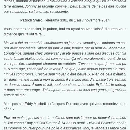
lences, humour et passion. Acteur d’une existence dingue qui l’a vu croiser la
terre entière. Johnny se raconte comme il peut. Difficile de ne pas être touché
par sa candeur, sa franchise, sa sincérité.
Patrick Swirc.
Télérama 3381 du 1 au 7 novembre 2014
Vous incarnez le rocker, le patron, tout en ayant souvent laissé d’autres vous
dicter ce qu’il fallait faire…
Ma vie a été un tunnel de souffrances où je ne me sentais pas toujours en acc
ord avec moi-même, vivant au jour le jour, tenaillé par la peur du lendemain.
Longtemps, surtout chez Universal, j’ai été poussé à faire des disques dont la
seule finalité était le potentiel commercial. Ça m’a moralement anéanti. Je ne
veux pas être catalogué chanteur de variétés. C’est tout ce que je ne suis pa
s. À mon âge, j’ai décidé de revenir à ce que j’aime depuis toujours : le rock.
Fini les compromis. C’est le seul moyen
d’être heureux. Rien de cela n’était cl
air dans ma tête jusqu’à mon accident, il y a cinq ans. J’ai passé trois semain
es dans le coma. À mon réveil, quelque chose a basculé. Et j’ai fait le ménag
e dans mon entourage. J’ai toujours un doute sur tous ces gens qui gravitent
autour de moi.
Mais pas sur Eddy Mitchell ou Jacques Dutronc, avec qui vous remontez sur s
cène ?
Eux, au moins, je suis certain qu’ils ne sont pas là pour de mauvaises raison
s. J’ai connu Eddy au Golf Drouot, à 14 ans et demi. Il vivait à Belleville et bos
sait comme coursier pour une boîte d’assurances. Moi, je vendais
France Soir