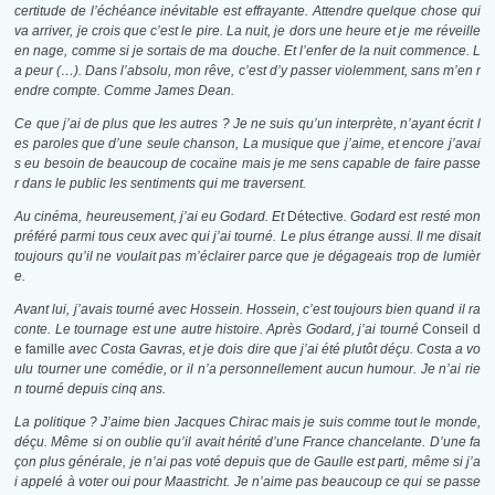
certitude de l’échéance inévitable est effrayante. Attendre quelque chose qui
va arriver, je crois que c’est le pire. La nuit, je dors une heure et je me réveille
en nage, comme si je sortais de ma douche. Et l’enfer de la nuit commence. L
a peur
(…).
Dans l’absolu, mon rêve, c’est d’y passer violemment, sans m’en r
endre compte. Comme James Dean.
Ce que j’ai de plus que les autres ? Je ne suis qu’un interprète, n’ayant écrit l
es paroles que d’une seule chanson,
La musique que j’aime
, et encore j’avai
s eu besoin de beaucoup de cocaïne mais je me sens capable de faire passe
r dans le public les sentiments qui me traversent.
Au cinéma, heureusement, j’ai eu Godard. Et
Détective
. Godard est resté mon
préféré parmi tous ceux avec qui j’ai tourné. Le plus étrange aussi. Il me disait
toujours qu’il ne voulait pas m’éclairer parce que je dégageais trop de lumièr
e.
Avant lui, j’avais tourné avec Hossein. Hossein, c’est toujours bien quand il ra
conte. Le tournage est une autre histoire. Après Godard, j’ai tourné
Conseil d
e famille
avec Costa Gavras, et je dois dire que j’ai été plutôt déçu. Costa a vo
ulu tourner une comédie, or il n’a personnellement aucun humour. Je n’ai rie
n tourné depuis cinq ans.
La politique ?
J’aime bien Jacques Chirac mais je suis comme tout le monde,
déçu. Même si on oublie qu’il avait hérité d’une France chancelante. D’une fa
çon plus générale, je n’ai pas voté depuis que de Gaulle est parti, même si j’a
i appelé à voter oui pour Maastricht. Je n’aime pas beaucoup ce qui se passe