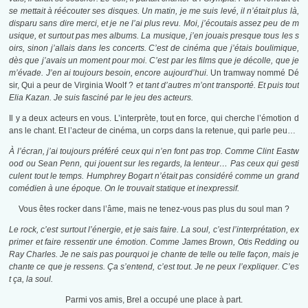
se mettait à réécouter ses disques. Un matin, je me suis levé, il n’était plus là,
disparu sans dire merci, et je ne l’ai plus revu. Moi, j’écoutais assez peu de m
usique, et surtout pas mes albums. La musique, j’en jouais presque tous les s
oirs, sinon j’allais dans les concerts. C’est de cinéma que j’étais boulimique,
dès que j’avais un moment pour moi. C’est par les films que je décolle, que je
m’évade. J’en ai toujours besoin, encore aujourd’hui.
Un tramway nommé Dé
sir, Qui a peur de Virginia Woolf ?
et tant d’autres m’ont transporté. Et puis tout
Elia Kazan. Je suis fasciné par le jeu des acteurs.
Il y a deux acteurs en vous. L’interprète, tout en force, qui cherche l’émotion d
ans le chant. Et l’acteur de cinéma, un corps dans la retenue, qui parle peu…
À l’écran, j’ai toujours préféré ceux qui n’en font pas trop. Comme Clint Eastw
ood ou Sean Penn, qui jouent sur les regards, la lenteur… Pas ceux qui gesti
culent tout le temps. Humphrey Bogart n’était pas considéré comme un grand
comédien à une époque. On le trouvait statique et inexpressif.
Vous êtes rocker dans l’âme, mais ne tenez-vous pas plus du soul man ?
Le rock, c’est surtout l’énergie, et je sais faire. La soul, c’est l’interprétation, ex
primer et faire ressentir une émotion. Comme James Brown, Otis Redding ou
Ray Charles. Je ne sais pas pourquoi je chante de telle ou telle façon, mais je
chante ce que je ressens. Ça s’entend, c’est tout. Je ne peux l’expliquer. C’es
t ça, la soul.
Parmi vos amis, Brel a occupé une place à part.