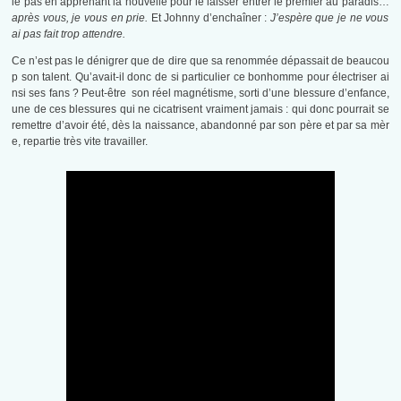
le pas en apprenant la nouvelle pour le laisser entrer le premier au paradis…
après vous, je vous en prie.
Et Johnny d’enchaîner :
J’espère que je ne vous
ai pas fait trop attendre.
Ce n’est pas le dénigrer que de dire que sa renommée dépassait de beaucou
p son talent. Qu’avait-il donc de si particulier ce bonhomme pour électriser ai
nsi ses fans ? Peut-être son réel magnétisme, sorti d’une blessure d’enfance,
une de ces blessures qui ne cicatrisent vraiment jamais : qui donc pourrait se
remettre d’avoir été, dès la naissance, abandonné par son père et par sa mèr
e, repartie très vite travailler.