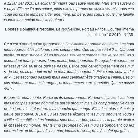
e 12 janvier 2010. La solidarité n’aura pas sauvé mon fils. Mais elle sauvera c
e pays. Elle ne l’a pas sauvé, mais elle me permet de savoir. Merci à tous ceu
x qui ont pris le temps d’aider une mère, un père, des sœurs, toute une famille
et toute une nation dans la douleur !
Dolores Dominique Neptune.
Le Nouvelliste. Port au Prince. Courrier Interna
tional 4 au 10 2010 N° 35.
Ce n’est d’abord qu’un grondement, l’oscillation anormale des murs. Les hom
mes regardent les plafonds sans comprendre. Que se passe-t-il ? … Qui peut
mettre un nom sur cela ? Les bouches s’ouvrent grandes, les yeux aussi. Ils s
uspendent leurs phrases, leurs mains, leurs pensées. Ils regardent partout po
ur essayer de saisir ce qu’il se passe. Est-ce que ce vrombissement des mur
s, du sol, ne se produit qu’ici ou dans tout le quartier ? Est-ce que cela va dur
er ? Les secondes passent mais elles semblent être dilatées à l’infini. Des br
uits résonnent partout, étranges, et les hommes sont stupéfaits. Que se passe
-t-il ? …
Et puis, la peur monte. Parce qu’ils comprennent. Partout où ils sont, les hom
mes n’ont pas encore nommé ce qui se produit, mais ils comprennent le dang
er. La terre n’est plus terre mais bouche qui mange. Elle n’est plus sol mais g
ueule qui s’ouvre. À 16 h 53′ les rues se lézardent, les murs ondulent. Toute l
a ville s’immobilise. Les hommes sont bouche bée, comme si la parole avait é
té chassée du monde. Trente cinq secondes où les murs se gondolent, où les
pierres font un bruit jamais entendu, jamais ressenti, de mâchoire qui grince.