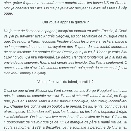
aine, grâce à qui on a continué notre numéro dans les bases US en France.
Moi, je chantais du Elvis. On me payait avec des jeans Levi’s, très rares à l’ép
oque.
Qui vous a appris la guitare ?
Un joueur de flamenco espagnol, lorsqu’on tournait en Italie. Ensuite, à Genè
ve, j’ai pu travailler avec Andrés Segovia, au conservatoire de musique classi
que. De retour à Paris, j’écoutais Presley et tous les premiers rockers, parce q
ue les parents de Lee nous envoyaient des disques. Je suis tombé amoureux
de cette musique. Le premier film de Presley que j’ai vu, à 12 ans je crois, étai
t
Loving you.
Ça m’a interloqué. Le déclic. Pendant longtemps, je n’ai pas eu
envie de me souvenir. Rien n’est jamais très limpide. Des flashs seulement. C
omme si ma vie n’avait réellement commencé qu’à partir du moment où je sui
s devenu Johnny Hallyday.
Votre père avait du talent, paraît-il ?
C’est ce que m’ont dit ceux qui l’ont connu, comme Serge Reggiani, qui avait
pris des cours de comédie avec lui. Il a aussi été réalisateur à la télé, en Belgi
que, puis en France. Mais il était surtout alcoolique, séducteur, incontrôlabl
e… Chaque fois qu’il avait un boulot, il le perdait. De lui, je n’ai connu que les
pires aspects. L’abandon petit, puis les factures ou les frais d’hôpitaux à régle
r, la déchéance. On le trouvait ivre mort, écroulé au milieu de la rue. C’était du
r, douloureux de n’avoir que ça de lui. Le manque de père a hanté ma vie. Ju
squ’à sa mort, en 1989, à Bruxelles. Je ne souhaite à personne de finir ainsi.