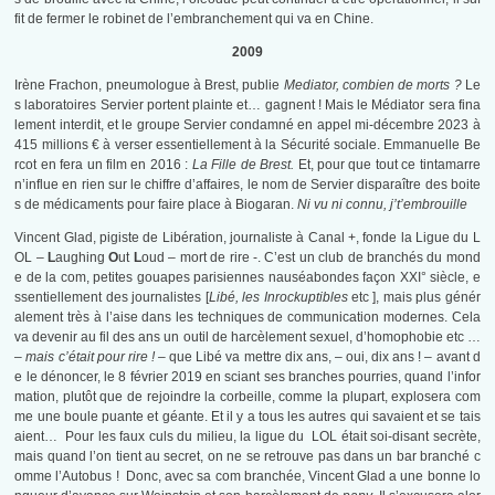
fit de fermer le robinet de l’embranchement qui va en Chine.
2009
Irène Frachon, pneumologue à Brest, publie
Mediator, combien de morts ?
Le
s laboratoires Servier portent plainte et… gagnent ! Mais le Médiator sera fina
lement interdit, et le groupe Servier condamné en appel mi-décembre 2023 à
415 millions € à verser essentiellement à la Sécurité sociale. Emmanuelle Be
rcot en fera un film en 2016 :
La Fille de Brest.
Et, pour que tout ce tintamarre
n’influe en rien sur le chiffre d’affaires, le nom de Servier disparaître des boite
s de médicaments pour faire place à Biogaran.
Ni vu ni connu, j’t’embrouille
Vincent Glad, pigiste de Libération, journaliste à Canal +, fonde la Ligue du L
OL –
L
aughing
O
ut
L
oud – mort de rire -. C’est un club de branchés du mond
e de la com, petites gouapes parisiennes nauséabondes façon XXI° siècle, e
ssentiellement des journalistes [
Libé, les Inrockuptibles
etc ], mais plus génér
alement très à l’aise dans les techniques de communication modernes. Cela
va devenir au fil des ans un outil de harcèlement sexuel, d’homophobie etc …
–
mais c’était pour rire ! –
que Libé va mettre dix ans, – oui, dix ans ! – avant d
e le dénoncer, le 8 février 2019 en sciant ses branches pourries, quand l’infor
mation, plutôt que de rejoindre la corbeille, comme la plupart, explosera com
me une boule puante et géante. Et il y a tous les autres qui savaient et se tais
aient… Pour les faux culs du milieu, la ligue du LOL était soi-disant secrète,
mais quand l’on tient au secret, on ne se retrouve pas dans un bar branché c
omme l’Autobus ! Donc, avec sa com branchée, Vincent Glad a une bonne lo