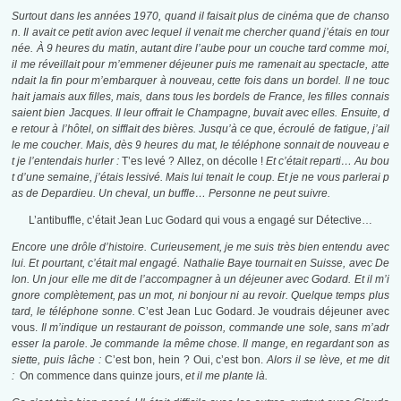
Surtout dans les années 1970, quand il faisait plus de cinéma que de chanso
n. Il avait ce petit avion avec lequel il venait me chercher quand j’étais en tour
née. À 9 heures du matin, autant dire l’aube pour un couche tard comme moi,
il me réveillait pour m’emmener déjeuner puis me ramenait au spectacle, atte
ndait la fin pour m’embarquer à nouveau, cette fois dans un bordel. Il ne touc
hait jamais aux filles, mais, dans tous les bordels de France, les filles connais
saient bien Jacques. Il leur offrait le
Cham
pagne, buvait avec elles. Ensuite, d
e retour à l’hôtel, on sifflait des bières. Jusqu’à ce que, écroulé de fatigue, j’ail
le me coucher. Mais, dès 9 heures du mat, le téléphone sonnait de nouveau e
t je l’entendais hurler :
T’es levé ? Allez, on décolle !
Et c’était reparti… Au bou
t d’une semaine, j’étais lessivé. Mais lui tenait le coup. Et je ne vous parlerai p
as de Depardieu. Un cheval, un buffle… Personne ne peut suivre.
L’antibuffle, c’était Jean Luc Godard qui vous a engagé sur Détective…
Encore une drôle
d’histoire. Curieusement, je me suis très bien entendu avec
lui. Et pourtant, c’était mal engagé. Nathalie Baye tournait en Suisse, avec De
lon. Un jour elle me dit de l’accompagner à un déjeuner avec Godard. Et il m’i
gnore complètement, pas un mot, ni bonjour ni au revoir. Quelque temps plus
tard, le téléphone sonne.
C’est Jean Luc Godard. Je voudrais déjeuner avec
vous.
Il m’indique un restaurant de poisson, commande une sole, sans m’adr
esser la parole. Je commande la même chose. Il mange, en regardant son as
siette, puis lâche :
C’est bon, hein ? Oui, c’est bon.
Alors il se lève, et me dit
:
On commence dans quinze jours,
et il me plante là.