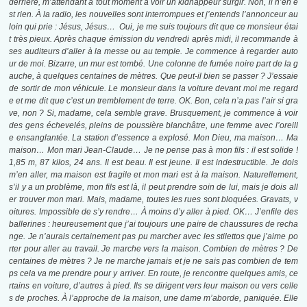
derrière, m’attendant à tout moment à voir un kidnappeur surgir. Non, il n’en e
st rien. À la radio, les nouvelles sont interrompues et j’entends l’annonceur au
loin qui prie : Jésus, Jésus… Oui, je me suis toujours dit que ce monsieur étai
t très pieux. Après chaque émission du vendredi après midi, il recommande à
ses auditeurs d’aller à la messe ou au temple. Je commence à regarder auto
ur de moi. Bizarre, un mur est tombé. Une colonne de fumée noire part de la g
auche, à quelques centaines de mètres. Que peut-il bien se passer ? J’essaie
de sortir de mon véhicule. Le monsieur dans la voiture devant moi me regard
e et me dit que c’est un tremblement de terre. OK. Bon, cela n’a pas l’air si gra
ve, non ? Si, madame, cela semble grave. Brusquement, je commence à voir
des gens échevelés, pleins de poussière blanchâtre, une femme avec l’oreill
e ensanglantée. La station d’essence a explosé. Mon Dieu, ma maison… Ma
maison… Mon mari Jean-Claude… Je ne pense pas à mon fils : il est solide !
1,85 m, 87 kilos, 24 ans. Il est beau. Il est jeune. Il est indestructible. Je dois
m’en aller, ma maison est fragile et mon mari est à la maison. Naturellement,
s’il y a un problème, mon fils est là, il peut prendre soin de lui, mais je dois all
er trouver mon mari. Mais, madame, toutes les rues sont bloquées. Gravats, v
oitures. Impossible de s’y rendre… À moins d’y aller à pied. OK… J’enfile des
ballerines : heureusement que j’ai toujours une paire de chaussures de recha
nge. Je n’aurais certainement pas pu marcher avec les stilettos que j’aime po
rter pour aller au travail. Je marche vers la maison. Combien de mètres ? De
centaines de mètres ? Je ne marche jamais et je ne sais pas combien de tem
ps cela va me prendre pour y arriver. En route, je rencontre quelques amis, ce
rtains en voiture, d’autres à pied. Ils se dirigent vers leur maison ou vers celle
s de proches. À l’approche de la maison, une dame m’aborde, paniquée. Elle