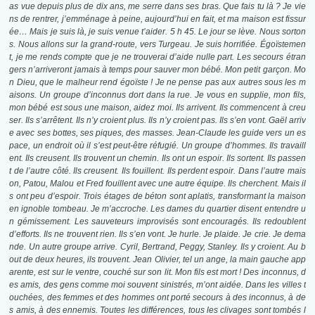
as vue depuis plus de dix ans, me serre dans ses bras. Que fais tu là ? Je vie
ns de rentrer, j’emménage à peine, aujourd’hui en fait, et ma maison est fissur
ée… Mais je suis là, je suis venue t’aider. 5 h 45. Le jour se lève. Nous sorton
s. Nous allons sur la grand-route, vers Turgeau. Je suis horrifiée. Égoïstemen
t, je me rends compte que je ne trouverai d’aide nulle part. Les secours étran
gers n’arriveront jamais à temps pour sauver mon bébé. Mon petit garçon. Mo
n Dieu, que le malheur rend égoïste ! Je ne pense pas aux autres sous les m
aisons. Un groupe d’inconnus dort dans la rue. Je vous en supplie, mon fils,
mon bébé est sous une maison, aidez moi. Ils arrivent. Ils commencent à creu
ser. Ils s’arrêtent. Ils n’y croient plus. Ils n’y croient pas. Ils s’en vont. Gaël arriv
e avec ses bottes, ses piques, des masses. Jean-Claude les guide vers un es
pace, un endroit où il s’est peut-être réfugié. Un groupe d’hommes. Ils travaill
ent. Ils creusent. Ils trouvent un chemin. Ils ont un espoir. Ils sortent. Ils passen
t de l’autre côté. Ils creusent. Ils fouillent. Ils perdent espoir. Dans l’autre mais
on, Patou, Malou et Fred fouillent avec une autre équipe. Ils cherchent. Mais il
s ont peu d’espoir. Trois étages de béton sont aplatis, transformant la maison
en ignoble tombeau. Je m’accroche. Les dames du quartier disent entendre u
n gémissement. Les sauveteurs improvisés sont encouragés. Ils redoublent
d’efforts. Ils ne trouvent rien. Ils s’en vont. Je hurle. Je plaide. Je crie. Je dema
nde. Un autre groupe arrive. Cyril, Bertrand, Peggy, Stanley. Ils y croient. Au b
out de deux heures, ils trouvent. Jean Olivier, tel un ange, la main gauche app
arente, est sur le ventre, couché sur son lit. Mon fils est mort ! Des inconnus, d
es amis, des gens comme moi souvent sinistrés, m’ont aidée. Dans les villes t
ouchées, des femmes et des hommes ont porté secours à des inconnus, à de
s amis, à des ennemis. Toutes les différences, tous les clivages sont tombés l