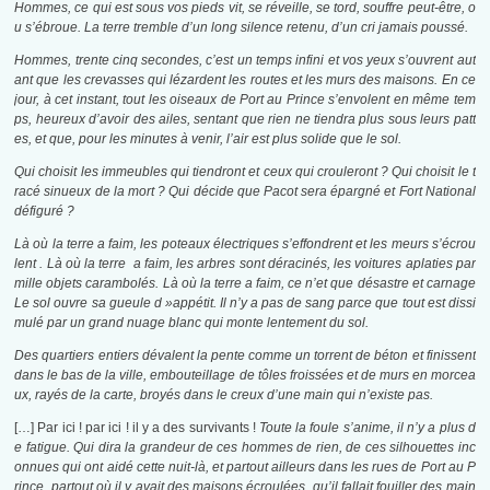
Hommes, ce qui est sous vos pieds vit, se réveille, se tord, souffre peut-être, o
u s’ébroue. La terre tremble d’un long silence retenu, d’un cri jamais poussé.
Hommes, trente cinq secondes, c’est un temps infini et vos yeux s’ouvrent aut
ant que les crevasses qui lézardent les routes et les murs des maisons. En ce
jour, à cet instant, tout les oiseaux de Port au Prince s’envolent en même tem
ps, heureux d’avoir des ailes, sentant que rien ne tiendra plus sous leurs patt
es, et que, pour les minutes à venir, l’air est plus solide que le sol.
Qui choisit les immeubles qui tiendront et ceux qui crouleront ? Qui choisit le t
racé sinueux de la mort ? Qui décide que Pacot sera épargné et Fort National
défiguré ?
Là où la terre a faim, les poteaux électriques s’effondrent et les meurs s’écrou
lent . Là où la terre a faim, les arbres sont déracinés, les voitures aplaties par
mille objets carambolés. Là où la terre a faim, ce n’et que désastre et carnage
Le sol ouvre sa gueule d »appétit. Il n’y a pas de sang parce que tout est dissi
mulé par un grand nuage blanc qui monte lentement du sol.
Des quartiers entiers dévalent la pente comme un torrent de béton et finissent
dans le bas de la ville, embouteillage de tôles froissées et de murs en morcea
ux, rayés de la carte, broyés dans le creux d’une main qui n’existe pas.
[…] Par ici ! par ici ! il y a des survivants !
Toute la foule s’anime, il n’y a plus d
e fatigue. Qui dira la grandeur de ces hommes de rien, de ces silhouettes inc
onnues qui ont aidé cette nuit-là, et partout ailleurs dans les rues de Port au P
rince, partout où il y avait des maisons écroulées, qu’il fallait fouiller des main