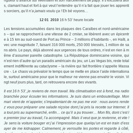
ngueur d’avance sur Weinstein et son harcèlement de
papy
. Il s’excusera alor
s, clamant haut et fort à qui veut l’entendre qu’il n’a fait que jouer les apprenti
s sorciers,
qu’il n’a jamais voulu ça !
Eh bé voyons…
12 01 2010
16 h 53’ heure locale
Les tensions accumulées dans les plaques des Caraïbes et nord-américaine
s – qui se rapprochent à une vitesse de 2 cm/an, se libèrent avec un épicentr
e à 15 km au sud-ouest de Port au Prince – 3 millions d’habitants -, en Haïti, a
vec une magnitude 7, faisant 316 000 morts, 250 000 blessés, 1 million de sa
ns abris. Le pays, déjà abonné aux urgences de tous ordres, n’est en rien à m
ême d’assumer pareille catastrophe. La République dominicaine voisine, qui
n’est rien d’autre qu’un paradis américain du jeu, un Las Vegas bis, reste total
ement indifférente au cataclysme – la rivière qui fait frontière s’appelle Massa
cre -. Le chaos va prévaloir le temps que se mette en place l’aide internationa
le, surtout américaine pour que le malheur ne vienne pas envahir le voisin. Vi
ngt neuf jours plus, tard, on retrouvera encore des vivants.
Il est 16 h 53’, je reviens de mon travail. Ma climatisation est à fond, ma radio
branchée pour écouter les informations. Je suis dans un embouteillage. Mon
mari vient de m’appeler, s’impatientant de ne pas me voir : nous avons rende
z vous pour préparer une salade niçoise dont j’ai pris la recette sur Internet. Il
a tout pris au supermarché, enfin… ce qu’il a pu trouver… Mon fils, dont c’est l
e premier jour au travail, l’a accompagné. Mais il veut que je revienne, et vite !
Je sens la voiture bouger et j’ai l’impression que quelqu’un est en train d’ess
ayer de me kidnapper. Calmement, je verrouille les portes et regarde à côté,