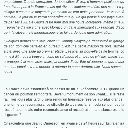
en politique. Trop de corruption, de tous côtés. Et trop d’hommes politiques qu
i ne rêvent pas à la France, mais qui rêvent simplement d’être des stars. La p
olitique n’est que le moyen de promotion de leur petite personne. Je voterai à
nouveau le jour où je verrai apparaître quelqu’un qui pense à son pays avant
de penser à lui. De Gaulle reste pour moi une figure incroyable, même si je lu
i reproche d’avoir signé avec Monaco un traité interdisant aux Français d’acq
uérir la citoyenneté monégasque, et je lui garde toute mon admiration.
Quelques heures plus tard, chez lui. Johnny Hallyday a transformé le garage
de son domicile parisien en bureau. C’est une petite maison de bois, fermée
à clé, avec une salle au premier étage. Laeticia, sa nouvelle
petite femme
, co
mme il dit, nous a trouvé un fond de calvados et un peu de whisky.
Laeticia m
e protège
.
J’ai mes vices, mais j’ai besoin d’elle. Elle m’apporte ce que d’autr
es n’ont jamais su me donner.
Il referme la porte derrière elle. Nous sommes
seuls.
*****
La France devra s’habituer à se passer de lui le 6 décembre 2017, quand un
cancer du poumon l’emportera. Devenu monument de son vivant…. il le reste
ra. Trois jours plus tard lui sera rendu un hommage réservé aux plus grands :
une forme de reconnaissance officielle de tous ses fans… cela sent un peu la
récupération, mais entre reconnaissance et récupération, la distance est-elle
si grande ?
On racontera que Jean d’Ormesson, en avance de 24 heures sur lui, ralentira