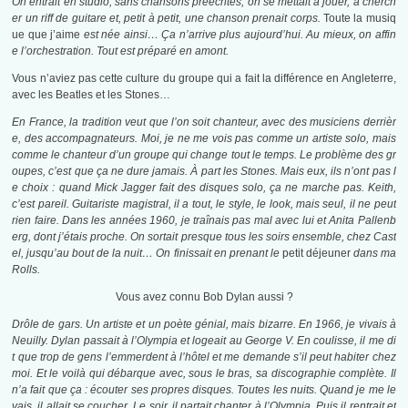
On entrait en studio, sans chansons préécrites, on se mettait à jouer, à cherch
er un riff de guitare et, petit à petit, une chanson prenait corps.
Toute la musiq
ue que j’aime
est née ainsi… Ça n’arrive plus aujourd’hui. Au mieux, on affin
e l’orchestration. Tout est préparé en amont.
Vous n’aviez pas cette culture du groupe qui a fait la différence en Angleterre,
avec les Beatles et les Stones…
En France, la tradition veut que l’on soit chanteur, avec des musiciens derrièr
e, des accompagnateurs. Moi, je ne me vois pas comme un artiste solo, mais
comme le chanteur d’un groupe qui change tout le temps. Le problème des gr
oupes, c’est que ça ne dure jamais. À part les Stones. Mais eux, ils n’ont pas l
e choix : quand Mick Jagger fait des disques solo, ça ne marche pas. Keith,
c’est pareil. Guitariste magistral, il a tout, le style, le look, mais seul, il ne peut
rien faire. Dans les années 1960, je traînais pas mal avec lui et Anita Pallenb
erg, dont j’étais proche. On sortait presque tous les soirs ensemble, chez Cast
el, jusqu’au bout de la nuit… On finissait en prenant le
petit déjeuner
dans ma
Rolls.
Vous avez connu Bob Dylan aussi ?
Drôle de gars. Un artiste et un poète génial, mais bizarre. En 1966, je vivais à
Neuilly. Dylan passait à l’Olympia et logeait au George V. En coulisse, il me di
t que trop de gens l’emmerdent à l’hôtel et me demande s’il peut habiter chez
moi. Et le voilà qui débarque avec, sous le bras, sa discographie complète. Il
n’a fait que ça : écouter ses propres disques. Toutes les nuits. Quand je me le
vais, il allait se coucher. Le soir, il partait chanter à l’Olympia. Puis il rentrait et