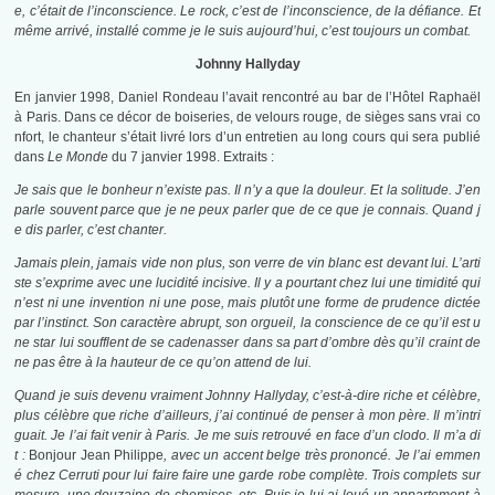
e, c’était de l’inconscience. Le rock, c’est de l’inconscience, de la défiance. Et
même arrivé, installé comme je le suis aujourd’hui, c’est toujours un combat.
John
ny Hallyday
En janvier 1998, Daniel Rondeau l’avait rencontré au bar de l’Hôtel Raphaël
à Paris. Dans ce décor de boiseries, de velours rouge, de sièges sans vrai co
nfort, le chanteur s’était livré lors d’un entretien au long cours qui sera publié
dans
Le Monde
du 7 janvier 1998. Extraits :
Je sais
que le bonheur n’existe pas. Il n’y a que la douleur. Et la solitude. J’en
parle souvent parce que je ne peux parler que de ce que je connais. Quand j
e dis parler, c’est chanter.
Jamais plein, jamais vide non plus, son verre de vin blanc est devant lui. L’arti
ste s’exprime avec une lucidité incisive. Il y a pourtant chez lui une timidité qui
n’est ni une invention ni une pose, mais plutôt une forme de prudence dictée
par l’instinct. Son caractère abrupt, son orgueil, la conscience de ce qu’il est u
ne star lui soufflent de se cadenasser dans sa part d’ombre dès qu’il craint de
ne pas être à la hauteur de ce qu’on attend de lui.
Quand je suis devenu vraiment Johnny Hallyday, c’est-à-dire riche et célèbre,
plus célèbre que riche d’ailleurs, j’ai continué de penser à mon père. Il m’intri
guait. Je l’ai fait venir à Paris. Je me suis retrouvé en face d’un clodo. Il m’a di
t :
Bonjour Jean Philippe
, avec un accent belge très prononcé. Je l’ai emmen
é chez Cerruti pour lui faire faire une garde robe complète. Trois complets sur