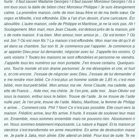
hurle : il faut sauver Madame Georges ! il faut sauver Monsieur Georges ! ils s
ont tous sous la dalle de béton chez Monsieur Philippe ! Je suis étrangement
calme. La première maison, celle de mon beau frère et de ma belle sœur, Ge
orges et Mireille, s’est effondrée. Elle a l’air d’un dessin, d’une caricature. Écr
abouillée. L’autre maison, celle de Philippe et Marilisse, je ne la vois pas. Ah !
Soulagement. Mon mari, mon Jean Claude, est debout près de la maison, prè
s de notre maison. Il va bien. Mon amour, mon amour je… Où est tonton ? Où
est Jon ? Où est mon fils ? La maison s’est effondrée. Mon mari me dit qu’il ét
ait dans sa chambre. Sur son lit. Je commence par l’appeler. Je commence p
ar appeler Dieu pour lui demander, négocier avec lui. J’appelle les voisins. Q
uels voisins ? Toutes les maisons se sont effondrées et personne ne viendra.
J’appelle tous les numéros sur mon portable. J’en trouve certains. Quelques-
uns. Tout le monde vit son drame personnel. Je me désespère et crie, et hurl
e, et crie encore. J’essaie de négocier avec Dieu. J’essaie de lui demander d
e me rendre mon bébé. Ce n’est plus un homme solide de 1,85 m, c’est mon
bébé, mon tout petit bébé. Mon amour, ma vie. Anne Claude, ma cadette, app
elle de France… Aide moi, ma chérie. Je t’en prie, aide moi. Jean-Olivier est
sous la maison, enfoui sous le béton. Trouve de l’aide. Je ne trouve de l’aide
nulle part. Je t’en prie, trouve de l’aide. Malou, Marilisse, la femme de Philipp
e arrive… Comment cela Phil ? Non! Ce n’est pas possible. Elle court vers la
maison. Frédéric arrive, leur fils arrive. Il hurle. Il essaie de soulever leur mais
on. Ensemble, nous sommes ensemble mais ne pouvons rien. Absolument ri
en. Nous sommes totalement impuissants. La nature a frappé. Et la maison pr
otectrice s’est transformée en arme meurtrière. En arme de destruction massi
ve. Je parle à Jaka, mon aînée. Elle attend un bébé. Pour tout de suite. Te ne