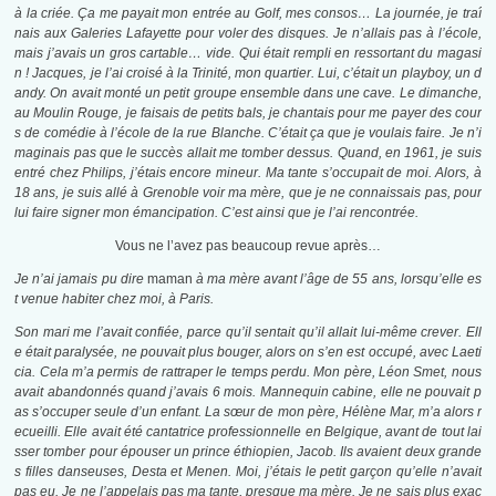
à la criée. Ça me payait mon entrée au Golf, mes consos… La journée, je traî
nais aux Galeries Lafayette pour voler des disques. Je n’allais pas à l’école,
mais j’avais un gros cartable… vide. Qui était rempli en ressortant du magasi
n ! Jacques, je l’ai croisé à la Trinité, mon quartier. Lui, c’était un playboy, un d
andy. On avait monté un petit groupe ensemble dans une cave. Le dimanche,
au Moulin Rouge, je faisais de petits bals, je chantais pour me payer des cour
s de comédie à l’école de la rue Blanche. C’était ça que je voulais faire. Je n’i
maginais pas que le succès allait me tomber dessus. Quand, en 1961, je suis
entré chez Philips, j’étais encore mineur. Ma tante s’occupait de moi. Alors, à
18 ans, je suis allé à Grenoble voir ma mère, que je ne connaissais pas, pour
lui faire signer mon émancipation. C’est ainsi que je l’ai rencontrée.
Vous ne l’avez pas beaucoup revue après…
Je n’ai jamais pu dire
maman
à ma mère avant l’âge de 55 ans, lorsqu’elle
es
t venue habiter chez moi, à Paris.
Son mari me l’avait confiée, parce qu’il sentait qu’il allait lui-même crever. Ell
e était paralysée, ne pouvait plus bouger, alors on s’en est occupé, avec Laeti
cia. Cela m’a permis de rattraper le temps perdu. Mon père, Léon Smet, nous
avait abandonnés quand j’avais 6 mois. Mannequin cabine, elle ne pouvait p
as s’occuper seule d’un enfant. La sœur de mon père, Hélène Mar, m’a alors r
ecueilli. Elle avait été cantatrice professionnelle en Belgique, avant de tout lai
sser tomber pour épouser un prince éthiopien, Jacob. Ils avaient deux grande
s filles danseuses, Desta et Menen. Moi, j’étais le petit garçon qu’elle n’avait
pas eu. Je ne l’appelais pas ma tante, presque ma mère. Je ne sais plus exac