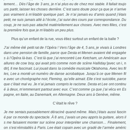
tement… Dès l’âge de 3 ans, je n’ai plus eu de chez moi stable. Il fallait toujo
urs partir, laisser les choses derrière. C’est sans doute pour ça que je n’arrive
pas vraiment à m’établir quelque part. Je n’ai jamais eu d’amis quand j’étais
petit, ne suis jamais allé à l’école, j’ai suivi des cours par correspondance. Du
coup, je ne suis pas attaché matériellement aux choses. Avec mes filles, c’est
la première fois que je m’établis un peu plus.
Plus qu’un enfant de la rue, vous étiez surtout un enfant de la balle ?
J’ai même été petit rat de l’Opéra ! Vers l’âge de 4, 5 ans, je vivais à Londres
dans une pension de famille, parce que Desta et Menen avaient été engagée
s à l’Opéra là-bas. C’est là que j’ai rencontré Lee Ketcham, un Américain aux
allures de cow boy, qui avait pris comme nom de scène Halliday
[avec un i, n
dlr]
. Il me fascinait. Lui jouait dans la comédie musicale
Oklahoma.
Avec les fil
les, Lee a monté un numéro de danse acrobatique. Jusqu’à ce que Menen fil
e avec un chorégraphe noir, Fleming, qu’elle aimait. Elle s’est suicidée, parce
que c’était mal vu. Je n’ai jamais compris le racisme. Desta et Lee ont continu
é à deux, m’emmenant partout avec eux. C’est comme ça que j’ai vécu en Es
pagne, en Italie, au Danemark, en Allemagne. Deux ans à Genève, même.
C’était le rêve ?
Je me sentais passablement déraciné quand même. Mais j’étais aussi fascin
é par ce monde du spectacle. À 8 ans, j’avais un peu appris la guitare, alors il
s me faisaient monter sur scène pour interpréter une chanson… Finalement,
on s’est réinstallés à Paris. Lee était copain avec un gradé de l’armée améric