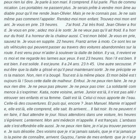
peux rien lui dire. Je parle à son mari. Il comprend. Il lui parle. Plus de commu
nication. Les portables ne passent plus. Je serais prête à vendre mon âme au
diable pour qu’il me rende Jean-Olivier. Mais je ne le connais pas. Je ne sais
même pas comment l’appeler. Rendez-moi mon enfant. Trouvez-moi mon enf
ant. Je vous en prie. 19 heures. J’ai froid. J’ai très froid. Jean Olivier a froi
d. Je vous en prie ; aidez moi à le sortir. Je ne veux pas qu’il ait froid. Il a horr
eur du froid. Il a horreur de la chaleur aussi. C’est mon bébé. Je vous en prie,
sauvez le. Je vous en supplie. 22 heures. Frantz arrive à moto. Ce sont les se
uls véhicules qui peuvent passer au travers des voitures abandonnées sur la
route. Il est venu pour m’aider à soulever la dalle de béton. Il y va, il revient ve
rs moi et me regarde les larmes aux yeux. Il est 23 heures. Non ! Il est bien. Il
est bien. Il est solide. Il est jeune. Il a 24 ans. 23 h 45. Une autre secousse. P
eut être que la dalle a glissé et qu’il peut maintenant sortir. Je me précipite ve
rs la maison. Non, rien n’a bougé. Tout est à la même place. Et mon bébé est t
oujours là ! Sous cette dalle de malheur. Enfoui. Je ne peux rien faire. Je ne p
eux rien dire. Je ne peux pas pleurer. Je ne peux pas crier. La solidarité com
mence à s’exprimer. Katia, notre voisine, arrive. Junior est là, il n’est pas allé r
etrouver ses enfants et sa femme. Gaël est là. Celui-ci nous apporte de l’eau.
Celle-là des couvertures. Et puis qui, encore ? Jean Manuel. Mamie m’appell
e, elle est là, elle comprend, elle sait. Ils arrivent… Il fait noir. Ils ne peuvent ri
en faire, il faut attendre le jour. Nous attendons dans une voiture, les heures
s’égrènent. Lentement. Mon ami médecin m’appelle. Il est français. L’ambass
ade s’est effondrée elle aussi. Je ne peux rien faire, je n’ai pu trouver personn
e. Je suis désolée. Des voisins que je n’ai jamais salués, que je n’ai jamais pr
is la peine de connaître, arrivent. Guyzou, l’amie de mes enfants que je n’ai p