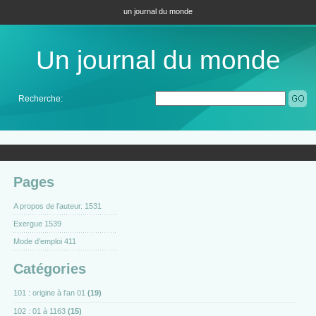
un journal du monde
Un journal du monde
Recherche:
Pages
A propos de l’auteur. 1531
Exergue 1539
Mode d’emploi 411
Catégories
101 : origine à l'an 01
(19)
102 : 01 à 1163
(15)