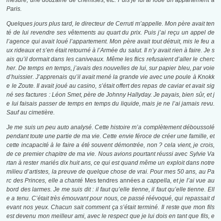
mesure, une douzaine de chemises, etc. Puis je lui ai loué un appartement à
Paris.
Quelques jours plus tard, le directeur de Cerruti m’appelle. Mon père avait ten
té de lui revendre ses vêtements au quart du prix. Puis j’ai reçu un appel de
l’agence qui avait loué l’appartement. Mon père avait tout détruit, mis le feu a
ux rideaux et s’en était retourné à l’Armée du salut. Il n’y avait rien à faire. Je s
ais qu’il dormait dans les caniveaux. Même les flics refusaient d’aller le cherc
her. De temps en temps, j’avais des nouvelles de lui, sur papier bleu, par voie
d’huissier. J’apprenais qu’il avait mené la grande vie avec une poule à Knokk
e le Zoute. Il avait joué au casino, s’était offert des repas de caviar et avait sig
né ses factures : Léon Smet, père de Johnny Hallyday. Je payais, bien sûr, et j
e lui faisais passer de temps en temps du liquide, mais je ne l’ai jamais revu.
Sauf au cimetière.
Je me suis un peu auto analysé. Cette histoire m’a complètement déboussolé
pendant toute une partie de ma vie. Cette envie féroce de créer une famille, et
cette incapacité à le faire a été souvent démontrée, non ? cela vient, je crois,
de ce premier chapitre de ma vie. Nous avions pourtant réussi avec Sylvie Va
rtan à rester mariés dix huit ans, ce qui est quand même un exploit dans notre
milieu d’artistes, la preuve de quelque chose de vrai. Pour mes 50 ans, au Pa
rc des Princes, elle a chanté
Mes tendres années
a cappella, et je l’ai vue au
bord des larmes. Je me suis dit : il faut qu’elle tienne, il faut qu’elle tienne. Ell
e a tenu. C’était très émouvant pour nous, ce passé réévoqué, qui repassait d
evant nos yeux. Chacun sait comment ça s’était terminé. Il reste que mon fils
est devenu mon meilleur ami, avec le respect que je lui dois en tant que fils, e