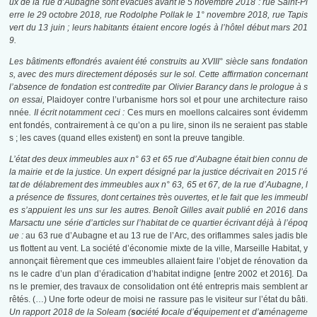
ux de la rue d’Aubagne sont évacués avant le
5 novembre 2018
: rue Saint-Pi
erre le
29 octobre 2018
, rue Rodolphe Pollak le 1°
novembre 2018
, rue Tapis
vert du 13 juin ; leurs habitants étaient encore logés à l’hôtel début mars 201
9
.
Les bâtiments effondrés avaient été construits au XVIII° siècle sans fondation
s, avec des murs directement déposés sur le sol. Cette affirmation concernant
l’absence de fondation est contredite par Olivier Barancy dans le prologue à s
on essai,
Plaidoyer contre l’urbanisme hors sol et pour une architecture raiso
nnée
. II écrit notamment ceci :
Ces murs en moellons calcaires sont évidemm
ent fondés, contrairement à ce qu’on a pu lire, sinon ils ne seraient pas stable
s ; les caves (quand elles existent) en sont la preuve tangible
.
L’état des deux immeubles aux n° 63 et 65 rue d’Aubagne était bien connu de
la mairie et de la justice. Un expert désigné par la justice décrivait en 2015 l’é
tat de délabrement des immeubles aux n° 63, 65 et 67, de la rue d’Aubagne, l
a présence de fissures, dont certaines très ouvertes, et le fait que les immeubl
es s’appuient les uns sur les autres. Benoît Gilles avait publié en 2016 dans
Marsactu une série d’articles sur l’habitat de ce quartier écrivant déjà à l’époq
ue :
au 63 rue d’Aubagne et au 13 rue de l’Arc, des oriflammes sales jadis ble
us flottent au vent. La société d’économie mixte de la ville, Marseille Habitat, y
annonçait fièrement que ces immeubles allaient faire l’objet de rénovation da
ns le cadre d’un plan d’éradication d’habitat indigne [entre 2002 et 2016
]. Da
ns le premier, des travaux de consolidation ont été entrepris mais semblent ar
rêtés. (…) Une forte odeur de moisi ne rassure pas le visiteur sur l’état du bâti.
Un rapport 2018 de la Soleam (
so
ciété
l
ocale d’
é
quipement et d’
a
ménageme