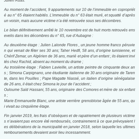
Julien Ruas
.
Au moment de l’accident
, 9 appartements sur 10 de l’immeuble en copropriét
é au n° 65 étaient habités
. L’immeuble du n° 63 était muré
, et squatté d’après
un voisin
, mais aucune victime n’a été retrouvée sous ses décombres.
Le bilan définitivement arrêté le 10 novembre est de huit morts retrouvés ens
evelis dans les décombres du n° 65, rue d’Aubagne
:
Au deuxième étage : Julien Lalonde Flores , un jeune homme franco péruvie
n qui venait de fêter ses
30 ans
; Taher Hedfi,
58 ans
, d’origine tunisienne, et
Chérif Zemar, un Algérien de
36 ans
, marié et père d’un enfant ; ils étaient invi
tés chez Rachid, absent au moment du drame
;
Au troisième étage : Fabien Lavieille, un artiste peintre de cinquante deux an
s ; Simona Carpignano, une étudiante italienne de
30 ans
originaire de Taren
te, dans les Pouilles ; Pape Magatte Niassé, un italien d’origine sénégalaise
de
26 ans
, il était chez Simona le jour de l’accident ;
Ouloume Saïd Hassani,
55 ans
, originaire des Comores et mère de six enfant
s ;
Marie Emmanuelle Blanc, une artiste verrière grenobloise âgée de
55 ans
, qu
i vivait au cinquième étage.
Fin janvier 2019, les frais d’obsèques et de rapatriement de plusieurs victime
s n’avaient pas encore été remboursés, contrairement à ce que prévoyaient l
es délibérations de la municipalité en janvier 2018, selon laquelle
les ultimes
remboursements
devaient avoir lieu incessamment
.