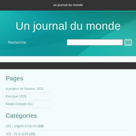
un journal du monde
Un journal du monde
Recherche:
Pages
A propos de l’auteur. 1531
Exergue 1539
Mode d’emploi 411
Catégories
101 : origine à l'an 01
(19)
102 : 01 à 1163
(15)