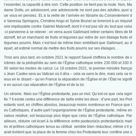
l’essentiel, la capacité à dire non. Cette position ne tient pas la route. Non, Ma
dame Dolto, un adolescent, une adolescente ne sont pas des adultes, quoi q
ue vous en pensiez. Et, à la veille de l’arrivée en librairie du
Consentement
d
e Vanessa Springora, Christine Ango et Sylvie Brunel se livreront à un réquisit
oire impitoyable contre Gabriel Matzneff, dont il n’est pas sûr du tout que celui
-ci parvienne à se relever : on verra aussi Gallimard retirer certains titres de M
atzneff, tel un marchand de fruits et légumes qui retire de son étalage fruits et
légumes pourris. Mais c’est tout de même bien embêtant que Gallimard, au d
épart, ait estimé normal de mettre des fruits pourris sur ses étalages…
Trois ans plus tard, en octobre 2021 le rapport Sauvé chiffrera le nombre de v
ictimes de la pédophilie au sein de l’Église catholique entre 230 000 et 330 0
00 selon les modes de calcul. Le 18 octobre 2021, le premier ministre françai
s Jean Castex sera au Vatican où il dira – cela va sans le dire, mais cela va m
ieux en le disant – qu’en France la séparation de l’Église et de l’État ne signifi
e en aucun cas séparation de l’Église et de la loi.
Un séisme. Mais sur l’Église protestante, pas un mot. Qu’est-ce que cela signi
fie ? Il existe certes une différence de taille entre les deux : d’une part, les Prot
estants sont, en chiffres absolus, beaucoup moins nombreux en France que l
es Catholiques, d’autre part l’
organigramme
de l’Église protestante, même en
valeur relative, est beaucoup plus léger que celui de l’Église catholique. Par
ailleurs, réduire cet écart à la différence entre pasteur(e)s protestant(e)s mari
és et prêtres catholiques tenus au célibat semble bien réducteur, même s’il p
arait évident que la place de la femme chez les Protestants leur confère une s