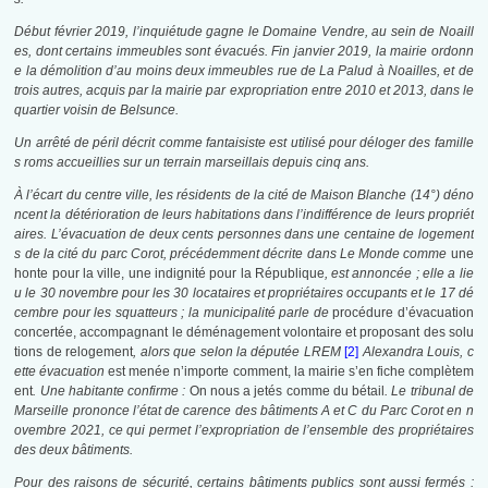
Début février 2019, l’inquiétude gagne le Domaine Vendre, au sein de Noaill
es, dont certains immeubles sont évacués. Fin janvier 2019, la mairie ordonn
e la démolition d’au moins deux immeubles rue de La Palud à Noailles
, et de
trois autres, acquis par la mairie par expropriation entre 2010 et 2013, dans le
quartier voisin de Belsunce.
Un arrêté de péril décrit comme fantaisiste est utilisé pour déloger des famille
s roms accueillies sur un terrain marseillais depuis cinq ans
.
À l’écart du centre ville, les résidents de la cité de Maison Blanche (14°) déno
ncent la détérioration de leurs habitations dans l’indifférence de leurs propriét
aires. L’évacuation de deux cents personnes dans une centaine de logement
s de la cité du parc Corot, précédemment décrite dans Le Monde comme
une
honte pour la ville, une indignité pour la République
, est annoncée ; elle a lie
u le 30 novembre pour les 30 locataires et propriétaires occupants et le 17 dé
cembre pour les squatteurs ; la municipalité parle de
procédure d’évacuation
concertée, accompagnant le déménagement volontaire et proposant des solu
tions de relogement
, alors que selon la députée LREM
[2]
Alexandra Louis, c
ette évacuation
est menée n’importe comment, la mairie s’en fiche complètem
ent
. Une habitante confirme :
On nous a jetés comme du bétail
. Le tribunal de
Marseille prononce l’état de carence des bâtiments A et C du Parc Corot en n
ovembre 2021, ce qui permet l’expropriation de l’ensemble des propriétaires
des deux bâtiments
.
Pour des raisons de sécurité, certains bâtiments publics sont aussi fermés :