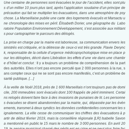
Une centaine de personnes sont évacuées le jour de l’accident, elles sont plu
s d’un millier
10 jours
plus tard, après l’application soudaine d’un principe de
précaution qui fait se multiplier les évacuations
, dans une atmosphère de psy
chose
. La Marseillaise publie une carte des logements évacués
et Marsactu u
ne chronologie des mises en péril. Élisabeth Dorier, une géographe du Labo
ratoire Population Environnement Développement, s’est associée aux militant
s pour cartographier le parcours des délogés
.
La prise en charge par la mairie est laborieuse, sa communication envers les
sinistrés est critiquée, et la détresse de ceux-ci est très grande. Flavie Derync
k, responsable de la cellule d’urgence médicopsychologique mise en place p
our les délogées, décrit dans
Libération
les effets d’une vie dans une chambr
e d’hôtel et conclut :
Il y a toujours un problème de compréhension de la part
des autorités. Elles n’ont pas encore percuté que 2 000 personnes à la rue, s
ans compter ceux qui ne se sont pas encore manifestés, c’est un problème de
santé publique
. […]
À la veille de Noël 2018, près de 1 600 Marseillais n’ont toujours pas de domi
cile
,
200 immeubles
sont évacués dont 100 frappés de péril imminent
. Certai
ns relogés doivent faire face à des invasions de punaises de lit
. Les personne
s évacuées se disent abandonnées par la mairie
, qui, dépassée par les évèn
ements, transmet à deux syndics les données confidentielles concernant les s
ignalements
. La ville cesse de communiquer les chiffres des évacuations à p
artir de début février 2019, mais la conseillère régionale [LR] Isabelle Savon
a mentionné en public le 15 mars le nombre de 3 000 personnes
. En avril 20
19, le service municipal chargé des périls est en crise et ne peut plus faire fac