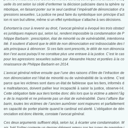
uelle ils ont selon lui cédé d’
enfermer la décision judiciaire dans la sphère sy
mbolique
, en faisant porter sur le seul cardinal l’impératif de dénonciation d’a
gressions sexuelles
. La justice ne peut faire du symbolique son principe d’act
ion ni son but ultime, même si un effet symbolique s’attache à ses décisions.
Exhortant la cour à revenir au droit, l’avocat général a évoqué les trois obstacl
es juridiques majeurs qui, selon lui, rendent impossible la condamnation de P
hilippe Barbarin : prescription, état de minorité ou de vulnérabilité, intentionna
lité. Il soutient d’abord que le délit de non dénonciation est
indissociable
des f
aits principaux à dénoncer. Si ces faits sont prescrits, le délit de non dénoncia
tion l’est aussi puisqu’il ne constitue plus une entrave à la justice. C’est le cas
pour les agressions sexuelles subies par Alexandre Hezez et portées à la co
nnaissance de Philippe Barbarin en 2014.
L’avocat général relève ensuite que l’une des raisons d’être de l’infraction de
non dénonciation est
l’état de minorité ou de vulnérabilité de la victime. C’est
parce que les victimes sont dans un état de faiblesse que les tiers, informés d
e maltraitances, doivent pallier leur incapacité à saisir la justice
,
observe-t-il.
Cette obligation faite aux tiers
tombe
donc dès lors que la victime a atteint l’âg
e de la majorité et ne présente pas un état de vulnérabilité. Dans l’affaire Bar
barin, toutes les victimes de l’ancien aumônier sont majeures et
parfaitement
en capacité de porter plainte
quand le cardinal est alerté.
L’obligation de dén
onciation est donc éteinte
,
constate l’avocat général.
Ces deux arguments suffisent déjà, selon lui, à écarter une condamnation. M
ais Joël Sollier conteste un dernier élément retenu par les juges de première i