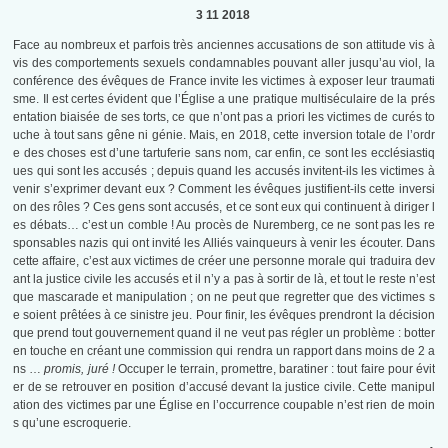
3 11 2018
Face au nombreux et parfois très anciennes accusations de son attitude vis à
vis des comportements sexuels condamnables pouvant aller jusqu’au viol, la
conférence des évêques de France invite les victimes à exposer leur traumati
sme. Il est certes évident que l’Église a une pratique multiséculaire de la prés
entation biaisée de ses torts, ce que n’ont pas a priori les victimes de curés to
uche à tout sans gêne ni génie. Mais, en 2018, cette inversion totale de l’ordr
e des choses est d’une tartuferie sans nom, car enfin, ce sont les ecclésiastiq
ues qui sont les accusés ; depuis quand les accusés invitent-ils les victimes à
venir s’exprimer devant eux ? Comment les évêques justifient-ils cette inversi
on des rôles ? Ces gens sont accusés, et ce sont eux qui continuent à diriger l
es débats… c’est un comble ! Au procès de Nuremberg, ce ne sont pas les re
sponsables nazis qui ont invité les Alliés vainqueurs à venir les écouter. Dans
cette affaire, c’est aux victimes de créer une personne morale qui traduira dev
ant la justice civile les accusés et il n’y a pas à sortir de là, et tout le reste n’est
que mascarade et manipulation ; on ne peut que regretter que des victimes s
e soient prêtées à ce sinistre jeu. Pour finir, les évêques prendront la décision
que prend tout gouvernement quand il ne veut pas régler un problème : botter
en touche en créant une commission qui rendra un rapport dans moins de 2 a
ns …
promis, juré !
Occuper le terrain, promettre, baratiner : tout faire pour évit
er de se retrouver en position d’accusé devant la justice civile. Cette manipul
ation des victimes par une Église en l’occurrence coupable n’est rien de moin
s qu’une escroquerie.