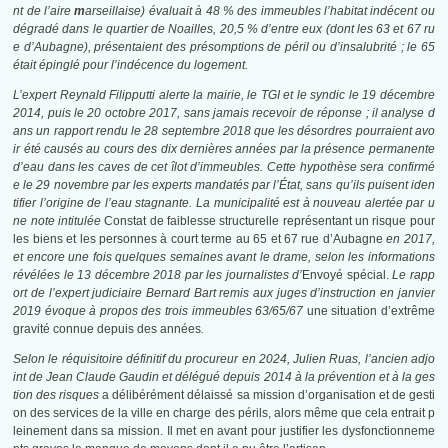
nt de l’aire
m
arseillaise) évaluait à 48 % des immeubles l’habitat indécent ou
dégradé dans le quartier de Noailles, 20,5 % d’entre eux (dont les 63 et 67 ru
e d’Aubagne), présentaient des présomptions de péril ou d’insalubrité ; le 65
était épinglé pour l’indécence du logement
.
L’expert Reynald Filipputti alerte la mairie, le TGI et le syndic le 19 décembre
2014, puis le 20 octobre 2017, sans jamais recevoir de réponse ; il analyse d
ans un rapport rendu le 28 septembre 2018 que les désordres pourraient avo
ir été causés au cours des dix dernières années par la présence permanente
d’eau dans les caves de cet îlot d’immeubles. Cette hypothèse sera confirmé
e le 29 novembre par les experts mandatés par l’État, sans qu’ils puisent iden
tifier l’origine de l’eau stagnante. La municipalité est à nouveau alertée par u
ne note intitulée
Constat de faiblesse structurelle représentant un risque pour
les biens et les personnes à court terme au 65 et 67 rue d’Aubagne
en 2017,
et encore une fois quelques semaines avant le drame, selon les informations
révélées le 13 décembre 2018 par les journalistes d’
Envoyé spécial.
Le rapp
ort de l’expert judiciaire Bernard Bart remis aux juges d’instruction en janvier
2019 évoque à propos des trois immeubles 63/65/67
une situation d’extrême
gravité connue depuis des années
.
Selon le réquisitoire définitif du procureur en 2024, Julien Ruas, l’ancien adjo
int de Jean Claude Gaudin et délégué depuis 2014 à la prévention et à la ges
tion des risques
a délibérément délaissé sa mission d’organisation et de gesti
on des services de la ville en charge des périls, alors même que cela entrait p
leinement dans sa mission. Il met en avant pour justifier les dysfonctionneme