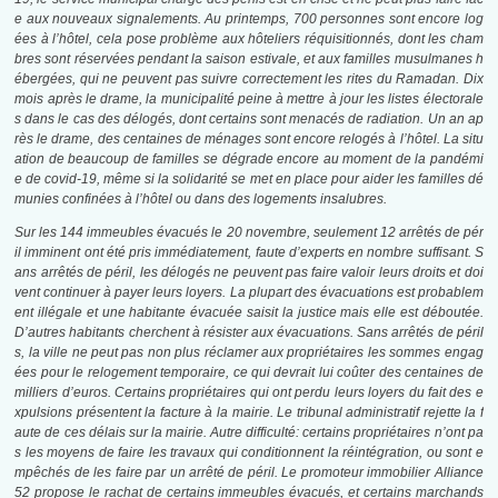
e aux nouveaux signalements
. Au printemps, 700 personnes sont encore log
ées à l’hôtel, cela pose problème aux hôteliers réquisitionnés, dont les cham
bres sont réservées pendant la saison estivale
, et aux familles musulmanes h
ébergées, qui ne peuvent pas suivre correctement les rites du Ramadan
. Dix
mois après le drame, la municipalité peine à mettre à jour les listes électorale
s dans le cas des délogés, dont certains sont menacés de radiation
. Un an ap
rès le drame, des centaines de ménages sont encore relogés à l’hôtel
. La situ
ation de beaucoup de familles se dégrade encore au moment de la pandémi
e de covid-19
, même si la solidarité se met en place pour aider les familles dé
munies confinées à l’hôtel ou dans des logements insalubres
.
Sur les
144 immeubles
évacués le 20 novembre, seulement 12 arrêtés de pér
il imminent ont été pris immédiatement, faute d’experts en nombre suffisant. S
ans arrêtés de péril, les délogés ne peuvent pas faire valoir leurs droits et doi
vent continuer à payer leurs loyers. La plupart des évacuations est probablem
ent illégale et une habitante évacuée saisit la justice mais elle est déboutée.
D’autres habitants cherchent à résister aux évacuations. Sans arrêtés de péril
s, la ville ne peut pas non plus réclamer aux propriétaires les sommes engag
ées pour le relogement temporaire, ce qui devrait lui coûter des centaines de
milliers d’euros. Certains propriétaires qui ont perdu leurs loyers du fait des e
xpulsions présentent la facture à la mairie. Le tribunal administratif rejette la f
aute de ces délais sur la mairie. Autre difficulté: certains propriétaires n’ont pa
s les moyens de faire les travaux qui conditionnent la réintégration, ou sont e
mpêchés de les faire par un arrêté de péril. Le promoteur immobilier Alliance
52 propose le rachat de certains immeubles évacués, et certains marchands