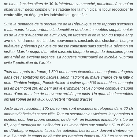
de biens font des offres de 30 % inférieures au marché, participant à ce qu’un
observateur décrit comme
une stratégie [de la municipalité] pour réoccuper le
centre ville, en dégager les indésirables, gentrifier.
Suite la demande de la procureure de la République et de rapports d’expertis
e alarmants, la ville ordonne la démolition de deux immeubles supplémentair
es de la rue d’Aubagne en avril 2020, en urgence et en raison du
risque aggr
avé d’effondrement du fait des mouvements constants des structures.
Les pro
priétaires, prévenus par voie de presse
contestent sans succès la décision en
justice
. Mais le risque d’un effet cascade bloque le projet de démolition pourt
ant arrêté en extrême urgence. La nouvelle municipalité de Michèle Rubirola
évite l’application de l’arrêté
.
Trois ans après le drame, 1 500 personnes évacuées sont toujours relogées
dans des habitations provisoires, selon l’adjoint au maire chargé de la lutte c
ontre l’habitat indigne, Patrick Amico
. Il estime que
800 immeubles
sont toujo
urs en péril dont 200 en péril grave et imminent
et le nombre continue d’augm
enter d’une trentaine de nouveaux arrêtés par mois. Un quart des immeubles
ont fait l’objet de travaux, 600 restent interdits d’accès
.
Juste après l’accident, 105 personnes sont évacuées et relogées dans
60 ch
ambres
d’hôtels du centre ville
. Tout en secourant les victimes, les pompiers d
écident, pour leur propre sécurité, de démolir un troisième immeuble, situé au
67, et qui menaçait de s’effondrer
. Les immeubles aux numéros 61 et 69 de r
ue d’Aubagne inquiètent aussi les autorités
. Les travaux doivent s’interrompr
e le 7 au soir
, le temps de détruire les premiers étages du 69
. Les secours co