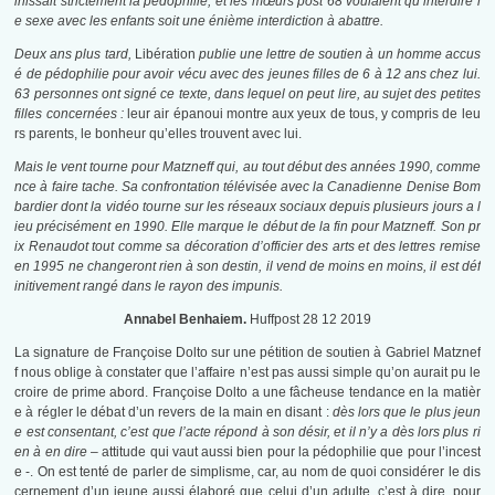
inissait strictement la pédophilie, et les mœurs post 68 voulaient qu’interdire l
e sexe avec les enfants soit une énième interdiction à abattre.
Deux ans plus tard,
Libération
publie une lettre de soutien à un homme accus
é de pédophilie pour avoir vécu avec des jeunes filles de 6 à 12 ans chez lui.
63 personnes ont signé ce texte, dans lequel on peut lire, au sujet des petites
filles concernées :
leur air épanoui montre aux yeux de tous, y compris de leu
rs parents, le bonheur qu’elles trouvent avec lui.
Mais le vent tourne pour Matzneff qui, au tout début des années 1990, comme
nce à faire tache. Sa confrontation télévisée avec la Canadienne Denise Bom
bardier dont la vidéo tourne sur les réseaux sociaux depuis plusieurs jours a l
ieu précisément en 1990. Elle marque le début de la fin pour Matzneff.
Son pr
ix Renaudot tout comme sa décoration d’officier des arts et des lettres remise
en 1995 ne changeront rien à son destin, il vend de moins en moins, il est déf
initivement rangé dans le rayon des impunis.
Annabel Benhaiem.
Huffpost 28 12 2019
La signature de Françoise Dolto sur une pétition de soutien à Gabriel Matznef
f nous oblige à constater que l’affaire n’est pas aussi simple qu’on aurait pu le
croire de prime abord. Françoise Dolto a une fâcheuse tendance en la matièr
e à régler le débat d’un revers de la main en disant :
dès lors que le plus jeun
e est consentant, c’est que l’acte répond à son désir, et il n’y a dès lors plus ri
en à en dire
– attitude qui vaut aussi bien pour la pédophilie que pour l’incest
e -. On est tenté de parler de simplisme, car, au nom de quoi considérer le dis
cernement d’un jeune aussi élaboré que celui d’un adulte, c’est à dire, pour