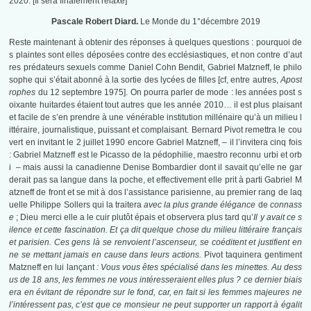
2020. [Il sera finalement relaxé]
Pascale Robert Diard.
Le Monde du 1°décembre 2019
Reste maintenant à obtenir des réponses à quelques questions : pourquoi de
s plaintes sont elles déposées contre des ecclésiastiques, et non contre d’aut
res prédateurs sexuels comme Daniel Cohn Bendit, Gabriel Matzneff, le philo
sophe qui s’était abonné à la sortie des lycées de filles [cf, entre autres,
Apost
rophes
du 12 septembre 1975]. On pourra parler de mode : les années post s
oixante huitardes étaient tout autres que les année 2010… il est plus plaisant
et facile de s’en prendre à une vénérable institution millénaire qu’à un milieu l
ittéraire, journalistique, puissant et complaisant. Bernard Pivot remettra le cou
vert en invitant le 2 juillet 1990 encore Gabriel Matzneff, – il l’invitera cinq fois
: Gabriel Matzneff est le Picasso de la pédophilie, maestro reconnu urbi et orb
i – mais aussi la canadienne Denise Bombardier dont il savait qu’elle ne gar
derait pas sa langue dans la poche, et effectivement elle prit à parti Gabriel M
atzneff de front et se mit à dos l’assistance parisienne, au premier rang de laq
uelle Philippe Sollers qui la traitera
avec la plus grande élégance
de
connass
e
; Dieu merci elle a le cuir plutôt épais et observera plus tard qu’
Il y avait ce s
ilence et cette fascination. Et ça dit quelque chose du milieu littéraire français
et parisien. Ces gens là se renvoient l’ascenseur, se coéditent et justifient en
ne se mettant jamais en cause dans leurs actions.
Pivot taquinera gentiment
Matzneff en lui lançant
: Vous vous êtes spécialisé dans les minettes. Au dess
us de 18 ans, les femmes ne vous intéresseraient elles plus ? ce dernier biais
era en évitant de répondre sur le fond, car, en fait si les femmes majeures ne
l’intéressent pas, c’est que ce monsieur ne peut supporter un rapport à égalit