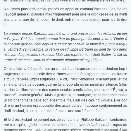
es Rosiers en parlant des
Français innocents
qui en avaient été les victimes.
Neuf mois plus tard, lors du procès en appel du cardinal Barbarin, Joël Solier,
l’avocat général, plaidera magnifiquement pour que le droit cesse de se mettr
e à la remorque de l’émotion : le droit, enfin ! rien que le droit, mais tout le droi
t !
Le premier procès Barbarin aura été un grand procès pour les victimes du pèr
e Preynat. Celui en appel pourrait être un grand procès pour le droit. Fidèle à
la position qu’il soutient depuis le début de l’affaire, le ministère public a requi
s, vendredi 29 novembre, la relaxe de Philippe Barbarin du délit de non déno
nciation d’agressions sexuelles. Mais son représentant, Joël Sollier, l’a fait au
terme d’une nécessaire et charpentée démonstration juridique.
Cette affaire a été portée par un cri, qui était l’expression d’une douleur trop l
ongtemps contenue, celle des victimes venues témoigner de leurs souffrance
s toujours vives, imprescriptibles. Ce cri, il faut l’entendre, d’autant plus, et c’e
st le drame de ce dossier, que ne lui a répondu qu’un immense silence. Silen
ce des familles, silence des communautés paroissiales, silence de l’Église, a
observé l’avocat général. Mais la justice, a-t-il souligné, ne se prononce pas s
ur un phénomène dans son ensemble mais sur des cas individuels. Elle doit
dire si un homme est coupable des actes dont on l’accuse conformément au
droit existant, à un moment donné, dans une société donnée.
Et le droit existant ne permet pas de condamner Philippe Barbarin, contrairem
ent à ce qu’a jugé le tribunal correctionnel de Lyon.
À l’adresse des juges de
première instance, Joël Sollier se montre sévère, dénonçant la tentation à laq