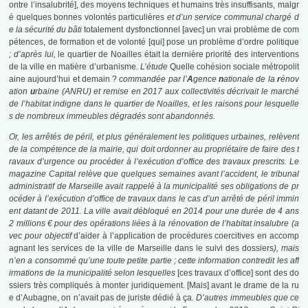
ontre l’insalubrité], des moyens techniques et humains très insuffisants, malgr
é quelques bonnes volontés particulières
et d’un service communal chargé d
e la sécurité du bâti
totalement dysfonctionnel [avec] un vrai problème de com
pétences, de formation et de volonté [qui] pose un problème d’ordre politique
; d’après lui,
le quartier de Noailles était la dernière priorité des interventions
de la ville en matière d’urbanisme
. L’étude
Quelle cohésion sociale métropolit
aine aujourd’hui et demain ?
commandée par l’
A
gence
n
ationale de la
r
énov
ation
u
rbaine (ANRU) et remise en 2017 aux collectivités décrivait le marché
de l’habitat indigne dans le quartier de Noailles, et les raisons pour lesquelle
s de nombreux immeubles dégradés sont abandonnés
.
Or, les arrêtés de péril, et plus généralement les politiques urbaines, relèvent
de la compétence de la mairie, qui doit ordonner au propriétaire de faire des t
ravaux d’urgence ou procéder à l’exécution d’office des travaux prescrits. Le
magazine Capital relève que quelques semaines avant l’accident, le tribunal
administratif de Marseille avait rappelé à la municipalité ses obligations de pr
océder à l’exécution d’office de travaux dans le cas d’un arrêté de péril immin
ent datant de 2011. La ville avait débloqué en 2014 pour une durée de 4 ans
2 millions € pour des opérations liées à la rénovation de l’habitat insalubre (a
vec pour objectif
d’aider à l’application de procédures coercitives en accomp
agnant les services de la ville de Marseille dans le suivi des dossiers
), mais
n’en a consommé qu’une toute petite partie ; cette information contredit les aff
irmations de la municipalité selon lesquelles
[ces travaux d’office] sont des do
ssiers très compliqués à monter juridiquement. [Mais] avant le drame de la ru
e d’Aubagne, on n’avait pas de juriste dédié à ça
.
D’autres immeubles que ce