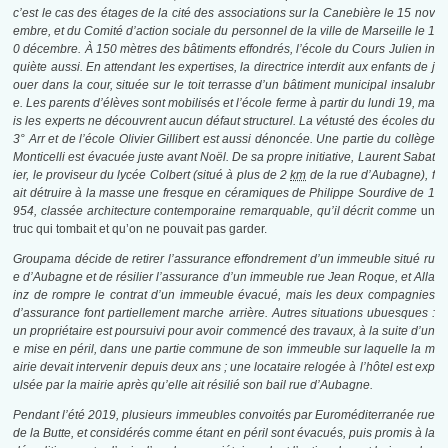
c’est le cas des étages de la cité des associations sur la Canebière le 15 nov
embre, et du Comité d’action sociale du personnel de la ville de Marseille le 1
0 décembre. À
150 mètres
des bâtiments effondrés, l’école du Cours Julien in
quiète aussi. En attendant les expertises, la directrice interdit aux enfants de j
ouer dans la cour, située sur le toit terrasse d’un bâtiment municipal insalubr
e. Les parents d’élèves sont mobilisés et l’école ferme à partir du lundi 19, ma
is les experts ne découvrent aucun défaut structurel. La vétusté des écoles du
3° Arr et de l’école Olivier Gillibert est aussi dénoncée. Une partie du collège
Monticelli est évacuée juste avant Noël. De sa propre initiative, Laurent Sabat
ier, le proviseur du lycée Colbert (situé à plus de 2
km
de la rue d’Aubagne), f
ait détruire à la masse une fresque en céramiques de Philippe Sourdive de 1
954, classée architecture contemporaine remarquable, qu’il décrit comme
un
truc qui tombait et qu’on ne pouvait pas garder.
Groupama
décide de retirer l’assurance effondrement d’un immeuble situé ru
e d’Aubagne
et de résilier l’assurance d’un immeuble rue Jean Roque
, et Alla
inz de rompre le contrat d’un immeuble évacué
, mais les deux compagnies
d’assurance font partiellement marche arrière
. Autres situations ubuesques :
un propriétaire est poursuivi pour avoir commencé des travaux, à la suite d’un
e mise en péril, dans une partie commune de son immeuble sur laquelle la m
airie devait intervenir depuis deux ans
; une locataire relogée à l’hôtel est exp
ulsée par la mairie après qu’elle ait résilié son bail rue d’Aubagne.
Pendant l’été 2019, plusieurs immeubles convoités par Euroméditerranée rue
de la Butte, et considérés comme étant en péril sont évacués, puis promis à la