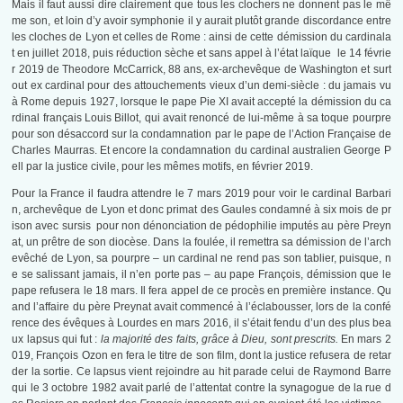
Mais il faut aussi dire clairement que tous les clochers ne donnent pas le mê
me son, et loin d’y avoir symphonie il y aurait plutôt grande discordance entre
les cloches de Lyon et celles de Rome : ainsi de cette démission du cardinala
t en juillet 2018, puis réduction sèche et sans appel à l’état laïque le 14 févrie
r 2019 de Theodore McCarrick, 88 ans, ex-archevêque de Washington et surt
out ex cardinal pour des attouchements vieux d’un demi-siècle : du jamais vu
à Rome depuis 1927, lorsque le pape Pie XI avait accepté la démission du ca
rdinal français Louis Billot, qui avait renoncé de lui-même à sa toque pourpre
pour son désaccord sur la condamnation par le pape de l’Action Française de
Charles Maurras. Et encore la condamnation du cardinal australien George P
ell par la justice civile, pour les mêmes motifs, en février 2019.
Pour la France il faudra attendre le 7 mars 2019 pour voir le cardinal Barbari
n, archevêque de Lyon et donc primat des Gaules condamné à six mois de pr
ison avec sursis pour non dénonciation de pédophilie imputés au père Preyn
at, un prêtre de son diocèse. Dans la foulée, il remettra sa démission de l’arch
evêché de Lyon, sa pourpre – un cardinal ne rend pas son tablier, puisque, n
e se salissant jamais, il n’en porte pas – au pape François, démission que le
pape refusera le 18 mars. Il fera appel de ce procès en première instance. Qu
and l’affaire du père Preynat avait commencé à l’éclabousser, lors de la confé
rence des évêques à Lourdes en mars 2016, il s’était fendu d’un des plus bea
ux lapsus qui fut :
la majorité des faits, grâce à Dieu, sont prescrits.
En mars 2
019, François Ozon en fera le titre de son film, dont la justice refusera de retar
der la sortie. Ce lapsus vient rejoindre au hit parade celui de Raymond Barre
qui le 3 octobre 1982 avait parlé de l’attentat contre la synagogue de la rue d