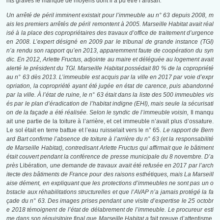
nts graves le manque de moyens dont il a pu être l’artisan
.
Un arrêté de péril imminent existait pour l’immeuble au n° 63 depuis 2008, m
ais les premiers arrêtés de péril remontent à 2005. Marseille Habitat avait réal
isé à la place des copropriétaires des travaux d’office de traitement d’urgence
en 2008. L’expert désigné en 2009 par le tribunal de grande instance (TGI)
n’a rendu son rapport qu’en 2013, apparemment faute de coopération du syn
dic. En 2012, Arlette Fructus, adjointe au maire et déléguée au logement avait
alerté le président du TGI. Marseille Habitat possédait 80 % de la copropriété
au n° 63 dès 2013. L’immeuble est acquis par la ville en 2017 par voie d’expr
opriation, la copropriété ayant été jugée en état de carence, puis abandonné
par la ville. À l’état de ruine, le n° 63 était dans la liste des
500 immeubles
vis
és par le plan d’éradication de l’habitat indigne (EHI), mais seule la sécurisati
on de la façade a été réalisée. Selon le syndic de l’immeuble voisin,
Il manqu
ait une partie de la toiture à l’arrière, et cet immeuble n’avait plus d’ossature.
Le sol était en terre battue et l’eau ruisselait vers le n° 65.
Le rapport de Bern
ard Bart confirme l’absence de toiture à l’arrière du n° 63 (et la responsabilité
de Marseille Habitat), contredisant Arlette Fructus qui affirmait que le bâtiment
était couvert pendant la conférence de presse municipale du 8 novembre. D’a
près
Libération
, une demande de travaux avait été refusée en 2017 par l’arch
itecte des bâtiments de France pour des raisons esthétiques, mais La Marseill
aise dément, en expliquant que les protections d’immeubles ne sont pas un o
bstacle aux réhabilitations structurelles et que l’AVAP n’a jamais protégé la fa
çade du n° 63. Des images prises pendant une visite d’expertise le 25 octobr
e 2018 témoignent de l’état de délabrement de l’immeuble. Le procureur esti
me dans son réquisitoire final que Marseille Habitat a
fait preuve d’attentisme
,