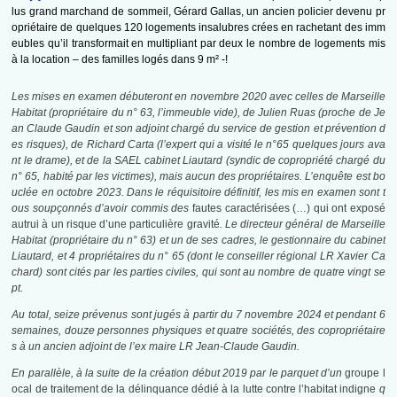
lus grand marchand de sommeil, Gérard Gallas, un ancien policier devenu pr
opriétaire de quelques 120 logements insalubres crées en rachetant des imm
eubles qu’il transformait en multipliant par deux le nombre de logements mis
à la location – des familles logés dans 9 m² -!
Les mises en examen débuteront en
novembre 2020
avec celles de Marseille
Habitat (propriétaire du n° 63, l’immeuble vide), de Julien Ruas (proche de Je
an Claude Gaudin et son adjoint chargé du service de gestion et prévention d
es risques), de Richard Carta (l’expert qui a visité le n°65 quelques jours ava
nt le drame), et de la SAEL cabinet Liautard (syndic de copropriété chargé du
n° 65, habité par les victimes), mais aucun des propriétaires. L’enquête est bo
uclée en
octobre 2023
. Dans le réquisitoire définitif, les mis en examen sont t
ous soupçonnés d’avoir commis des
fautes caractérisées (…) qui ont exposé
autrui à un risque d’une particulière gravité
. Le directeur général de Marseille
Habitat (propriétaire du n° 63) et un de ses cadres, le gestionnaire du cabinet
Liautard, et 4 propriétaires du n° 65 (dont le conseiller régional LR Xavier Ca
chard) sont cités par les parties civiles, qui sont au nombre de quatre vingt se
pt.
Au total, seize prévenus sont jugés à partir du
7 novembre 2024
et pendant 6
semaines, douze personnes physiques et quatre sociétés, des copropriétaire
s à un ancien adjoint de l’ex maire LR Jean-Claude Gaudin.
En parallèle, à la suite de la création début 2019 par le parquet d’un
groupe l
ocal de traitement de la délinquance dédié à la lutte contre l’habitat indigne
q