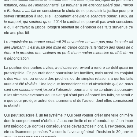
nstance, celui de l’intentionnalité. Le tribunal a en effet considéré que Philipp
e Barbarin avait fait
en conscience le choix de ne pas saisir la justice pour pré
server l’institution à laquelle il appartient
et éviter le
scandale public
.
Faux,
dit
le parquet
,
qui soutient qu’
en 2014 le cardinal
ne pouvait pas avoir conscienc
e qu’il entravait la justice lorsqu’il omettait de dénoncer des faits survenus tre
nte ans plus tôt.
Le réquisitoire prononcé vendredi 29 novembre ne vaut pas pour la seule aff
aire Barbarin. Il est aussi une mise en garde contre la tentation des juges de c
éder à la pression des victimes au profit d’une notion extensive du délit de no
n dénonciation.
La position des parties civiles,
a-t-il observé
, revient à rendre ce délit quasi im
prescriptible. On pourrait donc poursuivre les familles, mais aussi les conjoint
s des victimes, ou encore des proches, ou de simples relations à qui les faits
auraient été révélés
.
Une logique inconditionnelle et absolutiste
qui, en pous
sant son raisonnement jusqu’à l’absurde
, pourrait même conduire à poursuivr
e les victimes devenues adultes et qui n’ont pas dénoncé les faits, ne serait c
e que pour protéger autrui des tourments et de l’auteur dont elles connaissent
la réalité !
Qui peut souscrire à un tel système ? Qui peut vouloir créer une telle chimère
dont le comportement n’obéirait à aucune limite et ne répondrait qu’à un impé
ratif idéologique dont les conséquences dévastatrices n’ont, à l’évidence, pas
été suffisamment pensées ?
a conclu l’avocat général. Décision le 30 janvier