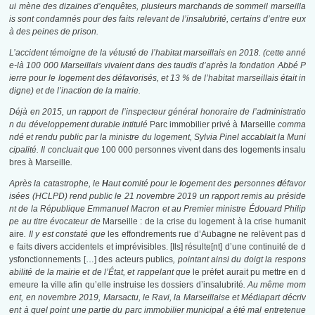
ui mène des dizaines d’enquêtes, plusieurs marchands de sommeil marseilla
is sont condamnés pour des faits relevant de l’insalubrité, certains d’entre eux
à des peines de prison.
L’accident témoigne de la vétusté de l’habitat marseillais en 2018.
(cette anné
e-là 100 000 Marseillais vivaient dans des taudis d’après la fondation Abbé P
ierre pour le logement des défavorisés
, et 13 % de l’habitat marseillais était in
digne
) et de l’inaction de la mairie
.
Déjà en 2015, un rapport de l’inspecteur général honoraire de l’administratio
n du développement durable intitulé
Parc immobilier privé à Marseille
comma
ndé et rendu public par la ministre du logement, Sylvia Pinel accablait la Muni
cipalité. Il concluait que
100 000 personnes vivent dans des logements insalu
bres à Marseille
.
Après la catastrophe, le
H
aut
c
omité pour le
l
ogement des
p
ersonnes
d
éfavor
isées (HCLPD) rend public le 21 novembre 2019 un rapport remis au préside
nt de la République Emmanuel Macron et au Premier ministre Édouard Philip
pe au titre évocateur de
Marseille : de la crise du logement à la crise humanit
aire
. Il y est constaté que
les effondrements rue d’Aubagne ne relèvent pas d
e faits divers accidentels et imprévisibles. [Ils] résulte[nt] d’une continuité de d
ysfonctionnements […] des acteurs publics
, pointant ainsi du doigt la respons
abilité de la mairie et de l’État, et rappelant que
le préfet aurait pu mettre en d
emeure la ville afin qu’elle instruise les dossiers d’insalubrité
. Au même mom
ent, en novembre 2019, Marsactu, le Ravi, la Marseillaise et Médiapart
décriv
ent à quel point une partie du parc immobilier municipal a été mal entretenue