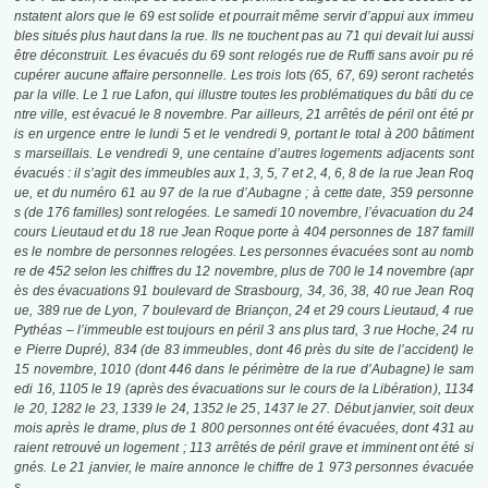
nstatent alors que le 69 est solide et pourrait même servir d’appui aux immeu
bles situés plus haut dans la rue. Ils ne touchent pas au 71 qui devait lui aussi
être déconstruit
. Les évacués du 69 sont relogés rue de Ruffi sans avoir pu ré
cupérer aucune affaire personnelle
. Les trois lots (65, 67, 69) seront rachetés
par la ville
. Le 1 rue Lafon, qui illustre toutes les problématiques du bâti du ce
ntre ville, est évacué le 8 novembre
. Par ailleurs, 21 arrêtés de péril ont été pr
is en urgence entre le lundi 5 et le vendredi 9, portant le total à
200 bâtiment
s
marseillais
. Le vendredi 9, une centaine d’autres logements adjacents sont
évacués : il s’agit des immeubles aux 1, 3, 5, 7 et 2, 4, 6, 8 de la rue Jean Roq
ue, et du numéro 61 au 97 de la rue d’Aubagne
; à cette date,
359 personne
s
(de
176 familles
) sont relogées
. Le samedi 10 novembre, l’évacuation du 24
cours Lieutaud et du 18 rue Jean Roque porte à
404 personnes
de
187 famill
es
le nombre de personnes relogées
. Les personnes évacuées sont au nomb
re de 452
selon les chiffres du 12 novembre, plus de 700 le 14 novembre (apr
ès des évacuations 91 boulevard de Strasbourg, 34, 36, 38, 40 rue Jean Roq
ue, 389 rue de Lyon, 7 boulevard de Briançon, 24 et 29 cours Lieutaud, 4 rue
Pythéas – l’immeuble est toujours en péril 3 ans plus tard, 3 rue Hoche, 24 ru
e Pierre Dupré)
, 834 (de
83 immeubles
, dont 46 près du site de l’accident) le
15 novembre
, 1010 (dont 446 dans le périmètre de la rue d’Aubagne) le sam
edi 16
, 1105 le 19
(après des évacuations sur le cours de la Libération
), 1134
le 20
, 1282 le 23
, 1339 le 24
, 1352 le 25
, 1437 le 27. Début janvier, soit deux
mois après le drame, plus de 1 800 personnes ont été évacuées
, dont 431 au
raient retrouvé un logement ; 113 arrêtés de péril grave et imminent ont été si
gnés. Le 21 janvier, le maire annonce le chiffre de 1 973 personnes évacuée
s
.