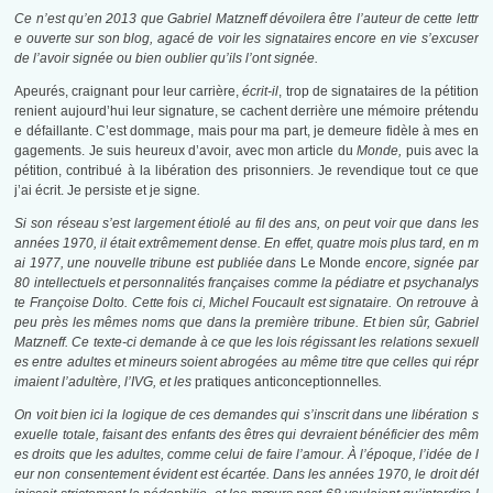
Ce n’est qu’en 2013 que Gabriel Matzneff dévoilera être l’auteur de cette lettr
e ouverte sur son blog, agacé de voir les signataires encore en vie s’excuser
de l’avoir signée ou bien oublier qu’ils l’ont signée.
Apeurés, craignant pour leur carrière,
écrit-il
, trop de signataires de la pétition
renient aujourd’hui leur signature, se cachent derrière une mémoire prétendu
e défaillante. C’est dommage, mais pour ma part, je demeure fidèle à mes en
gagements. Je suis heureux d’avoir, avec mon article du
Monde,
puis avec la
pétition, contribué à la libération des prisonniers. Je revendique tout ce que
j’ai écrit. Je persiste et je signe
.
Si son réseau s’est largement étiolé au fil des ans, on peut voir que dans les
années 1970, il était extrêmement dense.
En effet, quatre mois plus tard, en m
ai 1977, une nouvelle tribune est publiée dans
Le Monde
encore, signée par
80 intellectuels et personnalités françaises comme la pédiatre et psychanalys
te Françoise Dolto. Cette fois ci, Michel Foucault est signataire. On retrouve à
peu près les mêmes noms que dans la première tribune. Et bien sûr, Gabriel
Matzneff. Ce texte-ci demande à ce que les lois régissant les relations sexuell
es entre adultes et mineurs soient abrogées au même titre que celles qui répr
imaient l’adultère, l’IVG, et les
pratiques anticonceptionnelles
.
On voit bien ici la logique de ces demandes qui s’inscrit dans une libération s
exuelle totale, faisant des enfants des êtres qui devraient bénéficier des mêm
es droits que les adultes, comme celui de faire l’amour. À l’époque, l’idée de l
eur non consentement évident est écartée. Dans les années 1970, le droit déf