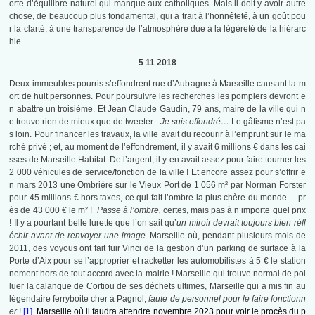
orte d’équilibre naturel qui manque aux catholiques. Mais il doit y avoir autre
chose, de beaucoup plus fondamental, qui a trait à l’honnêteté, à un goût pou
r la clarté, à une transparence de l’atmosphère due à la légèreté de la hiérarc
hie.
5 11 2018
Deux immeubles pourris s’effondrent rue d’Aubagne à Marseille causant la m
ort de huit personnes. Pour poursuivre les recherches les pompiers devront e
n abattre un troisième. Et Jean Claude Gaudin, 79 ans, maire de la ville qui n
e trouve rien de mieux que de tweeter :
Je suis effondré…
Le gâtisme n’est pa
s loin. Pour financer les travaux, la ville avait du recourir à l’emprunt sur le ma
rché privé ; et, au moment de l’effondrement, il y avait 6 millions € dans les cai
sses de Marseille Habitat. De l’argent, il y en avait assez pour faire tourner les
2 000 véhicules de service/fonction de la ville ! Et encore assez pour s’offrir e
n mars 2013 une Ombrière sur le Vieux Port de 1 056 m² par Norman Forster
pour 45 millions € hors taxes, ce qui fait l’ombre la plus chère du monde… pr
ès de 43 000 € le m² !
Passe à l’ombre,
certes, mais pas à n’importe quel prix
! Il y a pourtant belle lurette que l’on sait qu’
un miroir devrait toujours bien réfl
échir avant de renvoyer une image
. Marseille où, pendant plusieurs mois de
2011, des voyous ont fait fuir Vinci de la gestion d’un parking de surface à la
Porte d’Aix pour se l’approprier et racketter les automobilistes à 5 € le station
nement hors de tout accord avec la mairie ! Marseille qui trouve normal de pol
luer la calanque de Cortiou de ses déchets ultimes, Marseille qui a mis fin au
légendaire ferryboite cher à Pagnol,
faute de personnel pour le faire fonctionn
er
!
[1].
Marseille où il faudra attendre novembre 2023 pour voir le procès du p