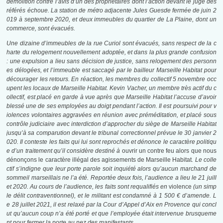
démolition contre l’avis d’un des propriétaires dont l’action devant le juge des
référés échoue
. La station de métro adjacente Jules Guesde fermée de juin 2
019 à septembre 2020
, et deux immeubles du quartier de La Plaine, dont un
commerce, sont évacués
.
Une dizaine d’immeubles de la rue Curiol sont évacués, sans respect de la c
harte du relogement nouvellement adoptée, et dans la plus grande confusion
: une expulsion a lieu sans décision de justice, sans relogement des personn
es délogées, et l’immeuble est saccagé par le bailleur Marseille Habitat pour
décourager les retours. En réaction, les membres du collectif 5 novembre occ
upent les locaux de Marseille Habitat. Kevin Vacher, un membre très actif du c
ollectif, est placé en garde à vue après que Marseille Habitat l’accuse d’avoir
blessé une de ses employées au doigt pendant l’action. Il est poursuivi pour v
iolences volontaires aggravées en réunion avec préméditation, et placé sous
contrôle judiciaire avec interdiction d’approcher du siège de Marseille Habitat
jusqu’à sa comparution devant le tribunal correctionnel prévue le 30 janvier 2
020. Il conteste les faits qui lui sont reprochés et dénonce le caractère politiqu
e d’un traitement qu’il considère destiné à
ouvrir un contre feu alors que nous
dénonçons le caractère illégal des agissements de Marseille Habitat
. Le colle
ctif s’indigne que leur porte parole soit inquiété alors qu’aucun marchand de
sommeil marseillais ne l’a été. Reportée deux fois, l’audience a lieu le 21 juill
et 2020. Au cours de l’audience, les faits sont requalifiés en
violence
(un simp
le délit contraventionnel), et le militant est condamné à 1 500 € d’amende
. L
e
28 juillet 2021
, il est relaxé par la Cour d’Appel d’Aix en Provence qui concl
ut qu’aucun coup n’a été porté et que l’employée était intervenue brusqueme
nt pour fermer la porte au nez des manifestants
.