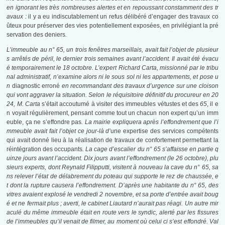
en ignorant les très nombreuses alertes et en repoussant constamment des tr
avaux :
il y a eu indiscutablement un refus délibéré d’engager des travaux co
ûteux pour préserver des vies potentiellement exposées, en privilégiant la pré
servation des deniers
.
L’immeuble au n° 65, un trois fenêtres marseillais, avait fait l’objet de plusieur
s arrêtés de péril, le dernier trois semaines avant l’accident. Il avait été évacu
é temporairement le 18 octobre. L’expert Richard Carta, missionné par le tribu
nal administratif, n’examine alors ni le sous sol ni les appartements, et pose u
n
diagnostic erroné
en recommandant des travaux d’urgence sur une cloison
qui vont aggraver la situation. Selon le réquisitoire définitif du procureur en 20
24, M. Carta
s’était accoutumé à visiter des immeubles vétustes et des
65
, il e
n voyait régulièrement, pensant comme tout un chacun non expert qu’un imm
euble, ça ne s’effondre pas
. La mairie expliquera après l’effondrement que l’i
mmeuble avait fait l’objet ce jour-là d’
une expertise des services compétents
qui avait donné lieu à la réalisation de travaux de confortement permettant la
réintégration des occupants
. La cage d’escalier du n° 65 s’affaisse en partie q
uinze jours avant l’accident. Dix jours avant l’effondrement (le
26 octobre
), plu
sieurs experts, dont Reynald Filipputti, visitent à nouveau la cave du n° 65, sa
ns relever l’état de délabrement du poteau qui supporte le rez de chaussée, e
t dont la rupture causera l’effondrement. D’après une habitante du n° 65, des
vitres avaient explosé le vendredi
2 novembre
, et sa porte d’entrée avait boug
é et ne fermait plus ; averti, le cabinet Liautard n’aurait pas réagi. Un autre mir
aculé du même immeuble était en route vers le syndic, alerté par les fissures
de l’immeubles qu’il venait de filmer, au moment où celui ci s’est effondré. Val