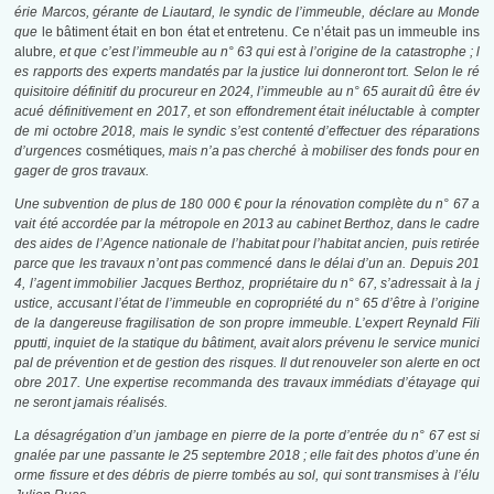
érie Marcos, gérante de Liautard, le syndic de l’immeuble, déclare au Monde
que
le bâtiment était en bon état et entretenu. Ce n’était pas un immeuble ins
alubre
, et que c’est l’immeuble au n° 63 qui est à l’origine de la catastrophe ; l
es rapports des experts mandatés par la justice lui donneront tort. Selon le ré
quisitoire définitif du procureur en 2024, l’immeuble au n° 65 aurait dû être év
acué définitivement en 2017, et son effondrement était inéluctable à compter
de mi octobre 2018, mais le syndic s’est contenté d’effectuer des réparations
d’urgences
cosmétiques
, mais n’a pas cherché à mobiliser des fonds pour en
gager de gros travaux
.
Une subvention de plus de 180 000 € pour la rénovation complète du n° 67 a
vait été accordée par la métropole en 2013 au cabinet Berthoz, dans le cadre
des aides de l’Agence nationale de l’habitat pour l’habitat ancien, puis retirée
parce que les travaux n’ont pas commencé dans le délai d’un an
. Depuis 201
4, l’agent immobilier Jacques Berthoz, propriétaire du n° 67, s’adressait à la j
ustice, accusant l’état de l’immeuble en copropriété du n° 65 d’être à l’origine
de la dangereuse fragilisation de son propre immeuble
. L’expert Reynald Fili
pputti, inquiet de la statique du bâtiment, avait alors prévenu le service munici
pal de prévention et de gestion des risques
. Il dut renouveler son alerte en oct
obre 2017. Une expertise recommanda des travaux immédiats d’étayage qui
ne seront jamais réalisés
.
La désagrégation d’un jambage en pierre de la porte d’entrée du n° 67 est si
gnalée par une passante le
25 septembre 2018
; elle fait des photos d’une én
orme fissure et des débris de pierre tombés au sol, qui sont transmises à l’élu