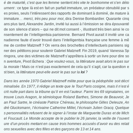
é de maturité, c’est que les femme
sentent
très vite le bonhomme et s’en déto
urnent :
ce type là est en fait un parfait immature, un prédateur obnubilé par s
es proies, seuls l’intéressent des rapports de dominant à dominé, de
mature
à
immature…
merci, très peu pour moi
, dira Denise Bombardier. Quarante cinq
ans plus tard, Alexandre Jardin, invité lui aussi à l’émission se dira
épouvanté
de son silence d’alors – qui ne dit mot consent -, illustrant très bien ainsi le co
nsentement de l’intelligentsia parisienne
.
Bernard Pivot aurait il invité une ca
nadienne faute d’avoir trouvé dans l’intelligentsia française une femme à mê
me de contrer Matzneff ? On verra des brochettes d’intellectuels parisiens sig
ner des pétitions pour soutenir Gabriel Matzneff. Fin 2019, quand Vanessa Sp
ringora, une des victimes de Matzneff s’apprêtera à sortir un livre pour dire so
n aventure, Pivot lâchera :
Que voulez-vous, la littérature avait alors le pas sur
la morale !
Mais ce n’est pas exactement de cela qu’il s’agit, car la question e
st bien,
la littérature peut-elle avoir le pas sur la
loi
?
Dans les année 1970 Gabriel Matzneff milite pour que la pédophilie soit décri
minalisée. En 1977, il rédige un texte que le Tout Paris cosigne, mais il n’est é
crit nulle part dans la tribune qu’il en est l’auteur. Parmi les 69 signataires, on
trouve Louis Aragon, le sémiologue Roland Barthes, Simone de Beauvoir, Je
an Paul Sartre, le cinéaste Patrice Chéreau, le philosophe Gilles Deleuze, An
dré Glucksmann, l’écrivaine Catherine Millet, l’écrivain Julien Gracq.
Quelque
s personnalités refusent de le signer à l’instar de Marguerite Duras et de Mich
el Foucault.
Le Monde accepte de le publier le 26 janvier, la veille de l’ouvert
ure d’un procès mettant en cause trois hommes accusés d’avoir eu des relati
ons sexuelles avec des filles et des garçons de 13 et 14 ans.