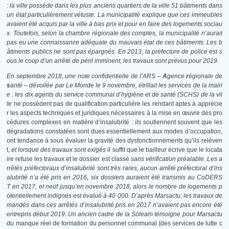
: la ville possède dans les plus anciens quartiers de la ville
51 bâtiments
dans
un état particulièrement vétuste. La municipalité explique que ces immeubles
avaient été acquis par la ville à bas prix et pour en faire des logements sociau
x
. Toutefois, selon la chambre régionale des comptes, la municipalité n’aurait
pas eu une connaissance adéquate du mauvais état de ces bâtiments
. Les b
âtiments publics ne sont pas épargnés. En 2013, la préfecture de police est s
ous le coup d’un arrêté de péril imminent, les travaux sont prévus pour 2019
.
En septembre 2018, une note confidentielle de l’ARS –
A
gence
r
égionale de
s
anté – dévoilée par Le Monde le 9 novembre, étrillait les services de la mairi
e : les dix agents du service communal d’hygiène et de santé (SCHS) de la vil
le
ne possèdent pas de qualification particulière les rendant aptes à apprécie
r les aspects techniques et juridiques nécessaires à la mise en œuvre des pro
cédures complexes en matière d’insalubrité
: ils
soutiennent souvent que les
dégradations constatées sont dues essentiellement aux modes d’occupation
,
ont tendance à sous évaluer la gravité des dysfonctionnements qu’ils relèven
t
,
et lorsque des travaux sont exigés
il suffit que le bailleur écrive que le locata
ire refuse les travaux et le dossier est classé
sans vérification préalable. Les a
rrêtés préfectoraux d’insalubrité sont très rares, aucun arrêté préfectoral d’ins
alubrité n’a été pris en 2016, six dossiers auraient été transmis au CoDERS
T en 2017, et neuf jusqu’en novembre 2018, alors le nombre de logements p
otentiellement indignes est évalué à 40 000. D’après Marsactu, les travaux de
mandés dans ces arrêtés d’insalubrité pris en 2017 n’avaient pas encore été
entrepris début 2019. Un ancien cadre de la Soleam témoigne pour Marsactu
du
manque réel de formation du personnel communal [des services de lutte c