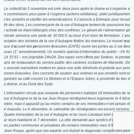
Le collectif du 5 novembre
est créé deux jours après le drame et s’organise e
n commissions pour parer à l’urgence (actions solidaires), aider juridiquemen
t les sinistrés et clarifier les revendications
. Il s’associe à Emmaüs pour recuei
llir des dons
. Les commerçants de la rue d’Aubagne tentent de poursuivre leu
r activité en étant hébergés chez des confrères
. Le gérant de l’alimentation gé
nérale annonce une perte de 30 000 € au bout d’un mois de fermeture
. L’ass
ociation des sinistrés de la rue d’Aubagne fédère les riverains
. Le nouvel
e
sp
ace d’
a
ccueil des
p
ersonnes
é
vacuées (EAPE) ouvre ses portes au 2 rue Bea
uvau (1° arrondissement)
. Un numéro spécial d’information du public – 04 91
14 55 61 – est joignable 24h/24
. Des repas sont offerts par Sodexo
, le prestat
aire de restauration du service public des cantines scolaires de Marseille. De
s avocats marseillais mettent en place une aide bénévole et gratuite aux pers
onnes évacuées
. Des concerts de soutien aux victimes et aux sinistrés sont or
ganisés au café concert Le Molotov
et à l’Espace Julien, à proximité du lieu d
u drame, et au Dock des Suds.
L’information circule que soixante dix personnes habitant
18 immeubles
de la
rue d’Aubagne et de la rue Jean Roque réintègrent leurs logements le 4 déce
mbre
, mais il apparaît qu’au moins certains de ces immeubles n’ont jamais ét
é évacués
. Le 6 décembre, le calendrier de réintégration est encore inconnu
.
Quatre immeubles de la rue d’Aubagne et du cours Lieutaud sont réinvestis p
ar leurs habitants le 7 décembre
. La ville demande aux syndics d’expertiser l
es parties communes et privatives de certains immeubles rues d’Aubagne et
Jean Roque, après que ses experts ont réalisé le diagnostic complet des parti