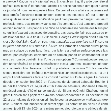
n camion ? Ça, on ne s’y attendait pas.
Et c’est bien là qu’il y a de quoi être st
upéfait, c’est bien là le cœur de l’affaire. La police nationale dira qu’elle avait
ce jour-là 64 hommes en poste à Nice. On croirait avoir affaire à de jeunes sol
dats formés à la va vite et qui tombent comme des mouches sitôt sur le front p
arce qu’ils ne savent pas
renifler
d’où peut bien provenir le danger. Les vieux
professionnels, eux, restent vivants, ou s’ils sont tués, c’est dans une proporti
on bien moindre. Les policiers de Nice se sont ramassé comme des bleus par
ce qu’ils n’avaient pas assez de bouteille, pas assez de flair, pas assez de pr
ofessionnalisme. À la fin du XVIII° siècle, Georges Washington disait à un offi
cier :
Général Saint Clair, en trois mots : attention aux surprises (…) Encore et
toujours : attention aux surprises.
À Nice, des terroristes peuvent arriver par la
mer, en surface ou sous la surface, par la terre à pied en surface ou sous la s
urface, par les égouts, en voiture ou en camion, par air en commandant un dr
one : au nom de quoi éliminer l’une de ces options ? Comment pouvons-nous
être anesthésiés à ce point, sans réaction face à l’anormal, totalement dépour
vus de l’instinct du chasseur qui fait du prédateur une victime ? Et les querelle
s entre ministère de l’Intérieur et ville de Nice sur les effectifs de chacun à un t
emps T sont dérisoires face à de constat d’échec sur toute la ligne. Le procès
débutera en septembre 2022, en l’absence de Mohamed Lahouaiej Bouhlel, t
ué par les policiers ce 14 juillet 2016. Deux de ses amis, Mohamed Ghraieb,
un réceptionniste d’hôtel franco tunisien de 48 ans, et Chokri Chafroud, un mi
grant tunisien sans papiers de 44 ans, seront condamnés le 13 décembre 20
22, à dix huit ans de réclusion criminelle pour
association de malfaiteurs terro
riste
. Clamant leur innocence, ils feront appel. Ils seront de nouveau été cond
amnés, jeudi 13 juin 2024, à la même peine, alourdie par une période de sûr