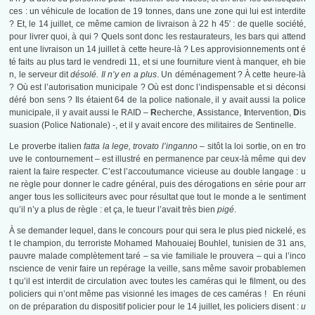
ces : un véhicule de location de 19 tonnes, dans une zone qui lui est interdite
? Et, le 14 juillet, ce même camion de livraison à 22 h 45′ : de quelle société,
pour livrer quoi, à qui ? Quels sont donc les restaurateurs, les bars qui attend
ent une livraison un 14 juillet à cette heure-là ? Les approvisionnements ont é
té faits au plus tard le vendredi 11, et si une fourniture vient à manquer, eh bie
n, le serveur dit
désolé. Il n’y en a plus
. Un déménagement ? À cette heure-là
? Où est l’autorisation municipale ? Où est donc l’indispensable et si déconsi
déré bon sens ? Ils étaient 64 de la police nationale, il y avait aussi la police
municipale, il y avait aussi le RAID –
R
echerche,
A
ssistance,
I
ntervention,
D
is
suasion (Police Nationale) -, et il y avait encore des militaires de Sentinelle.
Le proverbe italien
fatta la lege, trovato l’inganno
– sitôt la loi sortie, on en tro
uve le contournement – est illustré en permanence par ceux-là même qui dev
raient la faire respecter. C’est l’accoutumance vicieuse au double langage : u
ne règle pour donner le cadre général, puis des dérogations en série pour arr
anger tous les solliciteurs avec pour résultat que tout le monde a le sentiment
qu’il n’y a plus de règle : et ça, le tueur l’avait très bien
pigé
.
À se demander lequel, dans le concours pour qui sera le plus pied nickelé, es
t le champion, du terroriste Mohamed Mahouaiej Bouhlel, tunisien de 31 ans,
pauvre malade complètement taré – sa vie familiale le prouvera – qui a l’inco
nscience de venir faire un repérage la veille, sans même savoir probablemen
t qu’il est interdit de circulation avec toutes les caméras qui le filment, ou des
policiers qui n’ont même pas visionné les images de ces caméras ! En réuni
on de préparation du dispositif policier pour le 14 juillet, les policiers disent :
u