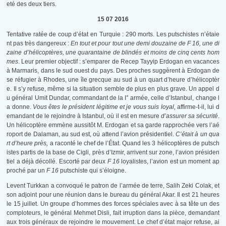
eté des deux tiers.
15 07 2016
Tentative ratée de coup d’état en Turquie : 290 morts. Les putschistes n’étaie
nt pas très dangereux :
En tout et pour tout une demi douzaine de F 16, une di
zaine d’hélicoptères, une quarantaine de blindés et moins de cinq cents hom
mes
. Leur premier objectif : s’emparer de Recep Tayyip Erdogan en vacances
à Marmaris, dans le sud ouest du pays. Des proches suggèrent à Erdogan de
se réfugier à Rhodes, une île grecque au sud à un quart d’heure d’hélicoptèr
e. Il s’y refuse, même si la situation semble de plus en plus grave. Un appel d
u général Umit Dundar, commandant de la I° armée, celle d’Istanbul, change l
a donne.
Vous êtes le président légitime et je vous suis loyal,
affirme-t-il, lui d
emandant de le rejoindre à Istanbul, où il est en mesure
d’assurer sa sécurité
.
Un hélicoptère emmène aussitôt M. Erdogan et sa garde rapprochée vers l’aé
roport de Dalaman, au sud est, où attend l’avion présidentiel.
C’était à un qua
rt d’heure près,
a raconté le chef de l’État. Quand les 3 hélicoptères de putsch
istes partis de la base de Cigli, près d’Izmir, arrivent sur zone, l’avion présiden
tiel a déjà décollé. Escorté par deux
F 16
loyalistes, l’avion est un moment ap
proché par un
F 16
putschiste qui s’éloigne.
Levent Turkkan a convoqué le patron de l’armée de terre, Salih Zeki Colak, et
son adjoint pour une réunion dans le bureau du général Akar. Il est 21 heures
le 15 juillet. Un groupe d’hommes des forces spéciales avec à sa tête un des
comploteurs, le général Mehmet Disli, fait irruption dans la pièce, demandant
aux trois généraux de rejoindre le mouvement. Le chef d’état major refuse, ai