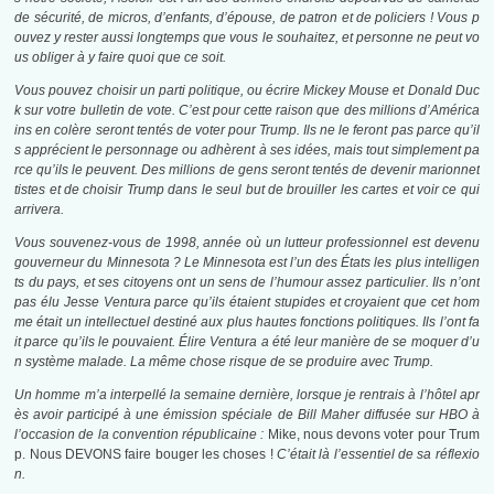
de sécurité, de micros, d’enfants, d’épouse, de patron et de policiers ! Vous p
ouvez y rester aussi longtemps que vous le souhaitez, et personne ne peut vo
us obliger à y faire quoi que ce soit.
Vous pouvez choisir un parti politique, ou écrire Mickey Mouse et Donald Duc
k sur votre bulletin de vote. C’est pour cette raison que des millions d’América
ins en colère seront tentés de voter pour Trump. Ils ne le feront pas parce qu’il
s apprécient le personnage ou adhèrent à ses idées, mais tout simplement pa
rce qu’ils le peuvent. Des millions de gens seront tentés de devenir marionnet
tistes et de choisir Trump dans le seul but de brouiller les cartes et voir ce qui
arrivera.
Vous souvenez-vous de 1998, année où un lutteur professionnel est devenu
gouverneur du Minnesota ? Le Minnesota est l’un des États les plus intelligen
ts du pays, et ses citoyens ont un sens de l’humour assez particulier. Ils n’ont
pas élu Jesse Ventura parce qu’ils étaient stupides et croyaient que cet hom
me était un intellectuel destiné aux plus hautes fonctions politiques. Ils l’ont fa
it parce qu’ils le pouvaient. Élire Ventura a été leur manière de se moquer d’u
n système malade. La même chose risque de se produire avec Trump.
Un homme m’a interpellé la semaine dernière, lorsque je rentrais à l’hôtel apr
ès avoir participé à une émission spéciale de Bill Maher diffusée sur HBO à
l’occasion de la convention républicaine :
Mike, nous devons voter pour Trum
p. Nous DEVONS faire bouger les choses !
C’était là l’essentiel de sa réflexio
n.