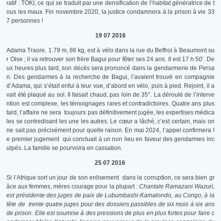
ratif : TOKI, ce qui se traduit par une densification de l’habitat génératrice de t
ous les maux. Fin novembre 2020, la justice condamnera à la prison à vie 33
7 personnes !
19 07 2016
Adama Traore, 1.79 m, 86 kg, est à vélo dans la rue du Beffroi à Beaumont su
r Oise ; il va retrouver son frère Bagui pour fêter ses 24 ans. Il est 17 h 50′. De
ux heures plus tard, son décès sera prononcé dans la gendarmerie de Persa
n. Des gendarmes à la recherche de Bagui, l’avaient trouvé en compagnie
d’Adama, qui s’était enfui à leur vue, d’abord en vélo, puis à pied. Rejoint, il a
vait été plaqué au sol. Il faisait chaud, pas loin de 35°. La déroulé de l’interve
ntion est complexe, les témoignages rares et contradictoires. Quatre ans plus
tard, l’affaire ne sera toujours pas définitivement jugée, les expertises médica
les se contredisant les une les autres. Le cœur a lâché, c’est certain, mais on
ne sait pas précisément pour quelle raison. En mai 2024, l’appel confirmera l
e premier jugement qui concluait à un non lieu en faveur des gendarmes inc
ulpés. La famille se pourvoira en cassation.
25 07 2016
Si l’Afrique sort un jour de son enlisement dans la corruption, ce sera bien gr
âce aux femmes, mères courage pour la plupart :
Chantale Ramazani Wazuri,
est présidente des juges de paix de Lubumbashi-Kamalondo, au Congo, à la
tête de trente quatre juges pour des dossiers passibles de six mois à six ans
de prison. Elle est soumise à des pressions de plus en plus fortes pour faire c