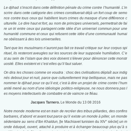
Le djihad s’inscrit dans cette définition pénale du crime contre l’humanité. L’in
scrire dans cette catégorie des crimes constituerait déjà un fort coup de semo
nce contre tous ceux qui habillent leurs crimes du masque d’une différence c
ulturelle. Le dire haut et fort, au nom de principes universels, permettrait de fai
re un tri entre ceux qui partagent cette idée d’un universel commun pour une
humanité commune et ceux qui refusent cette idée d’une communauté humai
ne obéissant à des lois universelles.
Tant que les musulmans n’auront pas fait ce travail critique sur leur corpus spi
rituel, ils resteront aveugles sur les sources de leur supposée
humiliation
. C’e
st au sein de l’islam que des voix doivent s’élever pour dénoncer cette monstr
uosité. Elles existent et c’est elles qu’il faut saluer.
On dira les choses comme on voudra :
choc des civilisations
déplaît aux indig
nés debout jour et nuit, parce que culturellement trop belliqueux, mais ne pas
nommer le djihad pour ce qu’il est, c’est à dire un projet de crime contre l’hum
anité mené au nom d’une idéologie politico-religieuse, ne nous donnera pas l
es moyens intellectuels de combattre et de vaincre ce fléau.
Jacques Tarnero.
Le Monde du 13 08 2016
Notre monde moderne est en train de recréer des tribus pillardes, des confins
barbares, d’abord et avant tout parce qu’il existe un monde à piller, un monde
sédentaire au sens d’Ibn Khaldun,
[le Machiavel tunisien du XIV° siècle]
un m
onde éduqué, ouvert, attaché à produire et à échanger beaucoup plus qu’à s