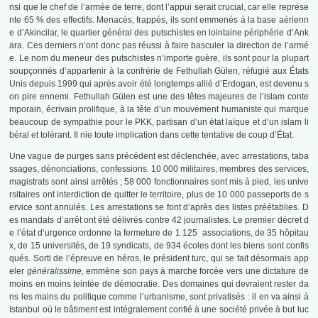
nsi que le chef de l’armée de terre, dont l’appui serait crucial, car elle représe
nte 65 % des effectifs. Menacés, frappés, ils sont emmenés à la base aérienn
e d’Akincilar, le quartier général des putschistes en lointaine périphérie d’Ank
ara. Ces derniers n’ont donc pas réussi à faire basculer la direction de l’armé
e. Le nom du meneur des putschistes n’importe guère, ils sont pour la plupart
soupçonnés d’appartenir à la confrérie de Fethullah Gülen, réfugié aux États
Unis depuis 1999 qui après avoir été longtemps allié d’Erdogan, est devenu s
on pire ennemi. Fethullah Gülen est une des têtes majeures de l’islam conte
mporain, écrivain prolifique, à la tête d’un mouvement humaniste qui marque
beaucoup de sympathie pour le PKK, partisan d’un état laïque et d’un islam li
béral et tolérant. Il nie toute implication dans cette tentative de coup d’État.
Une vague de purges sans précédent est déclenchée, avec arrestations, taba
ssages, dénonciations, confessions. 10 000 militaires, membres des services,
magistrats sont ainsi arrêtés ; 58 000 fonctionnaires sont mis à pied, les unive
rsitaires ont interdiction de quitter le territoire, plus de 10 000 passeports de s
ervice sont annulés. Les arrestations se font d’après des listes préétablies. D
es mandats d’arrêt ont été délivrés contre 42 journalistes. Le premier décret d
e l’état d’urgence ordonne la fermeture de 1 125 associations, de 35 hôpitau
x, de 15 universités, de 19 syndicats, de 934 écoles dont les biens sont confis
qués. Sorti de l’épreuve en héros, le président turc, qui se fait désormais app
eler
généralissime,
emmène son pays à marche forcée vers une dictature de
moins en moins teintée de démocratie. Des domaines qui devraient rester da
ns les mains du politique comme l’urbanisme, sont privatisés : il en va ainsi à
Istanbul où le bâtiment est intégralement confié à une société privée à but luc