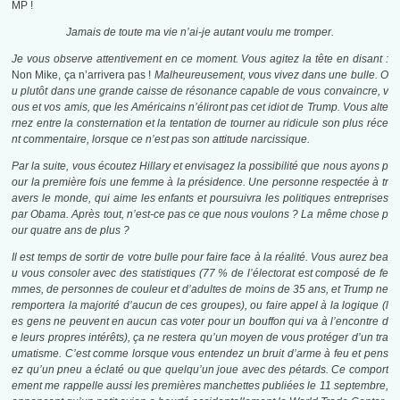
MP !
Jamais de toute ma vie n’ai-je autant voulu me tromper.
Je vous observe attentivement en ce moment. Vous agitez la tête en disant :
Non Mike, ça n’arrivera pas !
Malheureusement, vous vivez dans une bulle. O
u plutôt dans une grande caisse de résonance capable de vous convaincre, v
ous et vos amis, que les Américains n’éliront pas cet idiot de Trump. Vous alte
rnez entre la consternation et la tentation de tourner au ridicule son plus réce
nt commentaire, lorsque ce n’est pas son attitude narcissique.
Par la suite, vous écoutez Hillary et envisagez la possibilité que nous ayons p
our la première fois une femme à la présidence. Une personne respectée à tr
avers le monde, qui aime les enfants et poursuivra les politiques entreprises
par Obama. Après tout, n’est-ce pas ce que nous voulons ? La même chose p
our quatre ans de plus ?
Il est temps de sortir de votre bulle pour faire face à la réalité. Vous aurez bea
u vous consoler avec des statistiques (77 % de l’électorat est composé de fe
mmes, de personnes de couleur et d’adultes de moins de 35 ans, et Trump ne
remportera la majorité d’aucun de ces groupes), ou faire appel à la logique (l
es gens ne peuvent en aucun cas voter pour un bouffon qui va à l’encontre d
e leurs propres intérêts), ça ne restera qu’un moyen de vous protéger d’un tra
umatisme. C’est comme lorsque vous entendez un bruit d’arme à feu et pens
ez qu’un pneu a éclaté ou que quelqu’un joue avec des pétards. Ce comport
ement me rappelle aussi les premières manchettes publiées le 11 septembre,