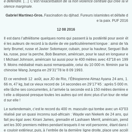
e défendre.
[…]
C’est l’exacerbation de la non violence centrale qui crée la vi
olence marginale.
Gabriel Martinez-Gros.
Fascination du djihad. Fureurs islamistes et défaite d
e la paix. PUF 2016
12 08 2016
Il est dans l’athlétisme quelques noms qui passent à la postérité pour avoir ét
é les auteurs de record à la durée de vie particulièrement longue : ainsi de Va
leriy Brumel, russe et Javier Sotomayor, cubain, pour la hauteur, Sergueï Bub
ka, russe, pour la perche, Bob Beamon, américain, pour le saut en longueur e
t Michael Johnson, américain lui aussi pour le 400 mètres avec 43″18 en 199
9. Moins médiatisé mais aussi remarquable, celui du 10 000 m. féminin par la
chinoise Wang Jungzia en 29’31″78 le 8 09 1993.
Et ce vendredi 12 août, aux JO de Rio, l’Éthiopienne Almaz Ayana 24 ans, 1.
66 m, 47 kg, bat ce vieux record de 14 secondes en 29’17″45 : après 5 000 m.
elle lâche ses concurrentes, à l’arrivée la seconde est à 150 mètres derrière e
t elle a dépassé presque toutes les autres qui ont donc plus d’un tour de retar
d sur elle !
Le surlendemain, c’est le record du 400 m. masculin qui tombe avec un 43″03
réalisé par un quasi inconnu sud-africain : Wayde van Niekerk de 24 ans, qui
fait jeu égal avec Kirani James, grenadin et Lashawn Merrit, américain, pend
ant les 300 premiers mètres pendant lesquels il ne voit personne, étant dans l
e couloir extérieur, puis, à l’entrée de la dernière ligne droite, place une accél