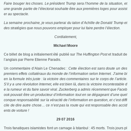
Faire bouger les choses. Le président Trump sera l’homme de la situation, et
une grande partie de l’électorat souhaite être aux premières loges pour assist
er au spectacle.
La semaine prochaine, je vous parlerai du talon d’Achille de Donald Trump et
des stratégies que nous pouvons employer pour lui faire perdre l’élection.
Cordialement,
Michael Moore
Ce billet de blog a initialement été publié sur
The Huffington Post
et traduit de
l’anglais par Pierre Etienne Paradis.
Un commentaire d’Alain Le Chenadec :
Cette élection est sans doute un des
premiers effets collatéraux du monde de l’information selon Internet. J’aime bi
en la formule très juste : la victoire des commentaires sur le corps de l’article.
S’il y a une révolution Internet, elle est bien là, dans la victoire incontestable d
e la rumeur et du faire savoir viral. Zuckerberg a admis récemment que Faceb
ook pouvait être un producteur d’information tout en se dégageant d’une quel
conque responsabilité sur la véracité de l’information en question, et c’est diffi
cile de dire autre chose… ce n’est pas la route qui est responsable des accid
ents de voiture !
29 07 2016
Trois fanatiques islamistes font un carnage à Istanbul : 45 morts. Trois jours pl