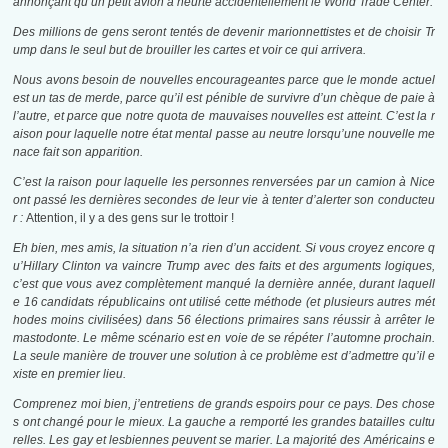
annonçant qu’un petit avion a heurté accidentellement le World Trade Center.
Des millions de gens seront tentés de devenir marionnettistes et de choisir Tr
ump dans le seul but de brouiller les cartes et voir ce qui arrivera.
Nous avons besoin de nouvelles encourageantes parce que le monde actuel
est un tas de merde, parce qu’il est pénible de survivre d’un chèque de paie à
l’autre, et parce que notre quota de mauvaises nouvelles est atteint. C’est la r
aison pour laquelle notre état mental passe au neutre lorsqu’une nouvelle me
nace fait son apparition.
C’est la raison pour laquelle les personnes renversées par un camion à Nice
ont passé les dernières secondes de leur vie à tenter d’alerter son conducteu
r :
Attention, il y a des gens sur le trottoir !
Eh bien, mes amis, la situation n’a rien d’un accident. Si vous croyez encore q
u’Hillary Clinton va vaincre Trump avec des faits et des arguments logiques,
c’est que vous avez complètement manqué la dernière année, durant laquell
e 16 candidats républicains ont utilisé cette méthode (et plusieurs autres mét
hodes moins civilisées) dans 56 élections primaires sans réussir à arrêter le
mastodonte. Le même scénario est en voie de se répéter l’automne prochain.
La seule manière de trouver une solution à ce problème est d’admettre qu’il e
xiste en premier lieu.
Comprenez moi bien, j’entretiens de grands espoirs pour ce pays. Des chose
s ont changé pour le mieux. La gauche a remporté les grandes batailles cultu
relles. Les gay et lesbiennes peuvent se marier. La majorité des Américains e