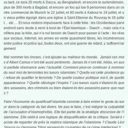
us tard, ce sera 20 morts à Dacca, au Bengladesh, et encore le surlendemain,
plus de 300 morts à Bagdad, et encore un fou qui tue 9 personnes dans un ce
ntre commercial de Munich le 22 juillet, et 80 morts à Kaboul le 24 juillet, et u
n vieux prêtre égorgé dans une église à Saint Etienne du Rouvray le 26 juille
t… etc … Et nous restons impuissants face à cette folie : les Occidentaux parvi
endront sans doute à venir à bout de l’État Islamique – Daech -, mais cela n’a
rrêtera pas la folie, qui n’a nul besoin de Daech pour passer à l’acte : les rése
aux sociaux, Internet, les armes en vente quasiment libres, les incohérences
entre justice et police qui, toutes deux, ont une guerre de retard, y suffisent lar
gement.
Mal nommer les choses, c’est ajouter au malheur du monde.
Jamais ces mot
s d’Albert Camus n’ont été aussi pertinents. Jamais ils n’ont été, hélas, en aus
si parfaite résonance avec l’actualité. Comment peut-on continuer à nommer
du seul mot de
terroristes
les tueurs islamistes ? Quelle est cette prudence qu
i refuse de qualifier le
terroriste
? De quelle couleur politique est-il, de quelle
appartenance ? Quelle idéologie l’inspire ? Les tueurs nazis n’étaient-ils que
des
assassins
, des
criminels
ou bien étaient-ils des assassins parce que nazi
s ?
Faire l’économie du qualificatif
islamiste
consiste à faire entrer le geste du tue
ur dans la catégorie du fait divers. Ne pas le faire, c’est intégrer la culpabilité
de l’accusation d’
islamophobie
. Elle fait partie de la stratégie discursive de l’i
slamisme. Elle obéit à une logique de disqualification de la critique. Serait-il r
aciste de regarder de près la matrice islamique de l’islamisme ? Claude Lévi
Strauss ou Germaine Tillon seraient-ils coupables de ce crime intellectuel ?