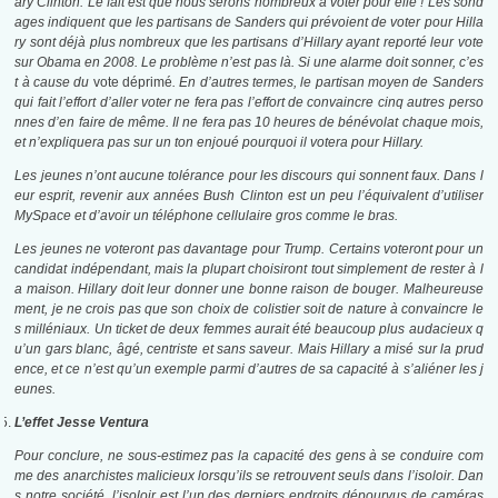
ary Clinton. Le fait est que nous serons nombreux à voter pour elle ! Les sond
ages indiquent que les partisans de Sanders qui prévoient de voter pour Hilla
ry sont déjà plus nombreux que les partisans d’Hillary ayant reporté leur vote
sur Obama en 2008. Le problème n’est pas là. Si une alarme doit sonner, c’es
t à cause du
vote déprimé
. En d’autres termes, le partisan moyen de Sanders
qui fait l’effort d’aller voter ne fera pas l’effort de convaincre cinq autres perso
nnes d’en faire de même. Il ne fera pas 10 heures de bénévolat chaque mois,
et n’expliquera pas sur un ton enjoué pourquoi il votera pour Hillary.
Les jeunes n’ont aucune tolérance pour les discours qui sonnent faux. Dans l
eur esprit, revenir aux années Bush Clinton est un peu l’équivalent d’utiliser
MySpace et d’avoir un téléphone cellulaire gros comme le bras.
Les jeunes ne voteront pas davantage pour Trump. Certains voteront pour un
candidat indépendant, mais la plupart choisiront tout simplement de rester à l
a maison. Hillary doit leur donner une bonne raison de bouger. Malheureuse
ment, je ne crois pas que son choix de colistier soit de nature à convaincre le
s milléniaux. Un ticket de deux femmes aurait été beaucoup plus audacieux q
u’un gars blanc, âgé, centriste et sans saveur. Mais Hillary a misé sur la prud
ence, et ce n’est qu’un exemple parmi d’autres de sa capacité à s’aliéner les j
eunes.
L’effet Jesse Ventura
Pour conclure, ne sous-estimez pas la capacité des gens à se conduire com
me des anarchistes malicieux lorsqu’ils se retrouvent seuls dans l’isoloir. Dan
s notre société, l’isoloir est l’un des derniers endroits dépourvus de caméras