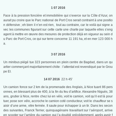
1 07 2016
Face à la pression foncière et immobilière qui s’exerce sur la Côte d’Azur, on
aurait pu croire que le Parc national de Port Cros serait contraint à une positio
n défensive ; eh bien il n’en est rien, tout au contraire, car le voilà qui signe a
vec les communes figurant sur cette carte une charte par laquelle elles s’eng
agent à mettre en œuvre des mesures de protection déjà en vigueur au sein d
u Parc de Port Cros, ce qui sur terre concerne 11 191 ha, et en mer 123 000 h
a.
3 07 2016
Un minibus piégé tue 323 personnes en plein centre de Bagdad, dans un qu
artier commerçant majoritairement chiite : l’attentat est revendiqué par le Grou
pe EI.
14 07 2016
22 h 45′
Un camion fonce sur 2 km de la promenade des Anglais, à Nice tuant 86 pers
onnes, en blessant plus de 400, à la fin du feu d’artifice. Alexandre Niguès, 38
ans, grutier à Nice, rentre chez lui en vélo, voit le camion, voit qu’il est là pour
tuer, pose son vélo, accroche le camion coté conducteur, voit le chauffeur se s
aisir d’une arme, vitre fermée. Il saute pour échapper à un tir. Dans les secon
des suivantes, Franck Terrier, quinquagénaire travaillant sur l’aéroport, arrive
en scooter sur l’arrière du camion qui l’a doublé précédemment, après avoir f