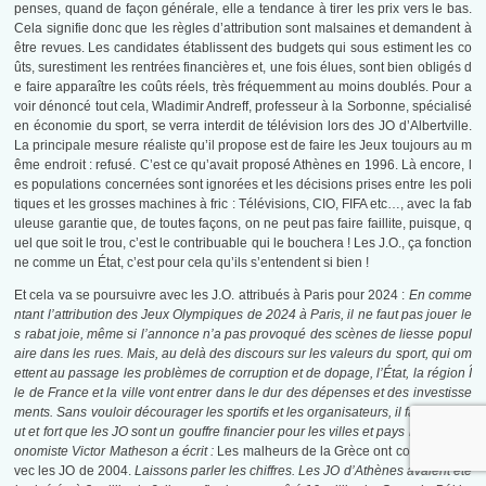
penses, quand de façon générale, elle a tendance à tirer les prix vers le bas.
Cela signifie donc que les règles d’attribution sont malsaines et demandent à
être revues. Les candidates établissent des budgets qui sous estiment les co
ûts, surestiment les rentrées financières et, une fois élues, sont bien obligés d
e faire apparaître les coûts réels, très fréquemment au moins doublés. Pour a
voir dénoncé tout cela, Wladimir Andreff, professeur à la Sorbonne, spécialisé
en économie du sport, se verra interdit de télévision lors des JO d’Albertville.
La principale mesure réaliste qu’il propose est de faire les Jeux toujours au m
ême endroit : refusé. C’est ce qu’avait proposé Athènes en 1996. Là encore, l
es populations concernées sont ignorées et les décisions prises entre les poli
tiques et les grosses machines à fric : Télévisions, CIO, FIFA etc…, avec la fab
uleuse garantie que, de toutes façons, on ne peut pas faire faillite, puisque, q
uel que soit le trou, c’est le contribuable qui le bouchera ! Les J.O., ça fonction
ne comme un État, c’est pour cela qu’ils s’entendent si bien !
Et cela va se poursuivre avec les J.O. attribués à Paris pour 2024 :
En comme
ntant l’attribution des Jeux Olympiques de 2024 à Paris, il ne faut pas jouer le
s rabat joie, même si l’annonce n’a pas provoqué des scènes de liesse popul
aire dans les rues. Mais, au delà des discours sur les valeurs du sport, qui om
ettent au passage les problèmes de corruption et de dopage, l’État, la région Î
le de France et la ville vont entrer dans le dur des dépenses et des investisse
ments. Sans vouloir décourager les sportifs et les organisateurs, il faut dire ha
ut et fort que les JO sont un gouffre financier pour les villes et pays hôtes. L’éc
onomiste Victor Matheson a écrit :
Les malheurs de la Grèce ont commencé a
vec les JO de 2004.
Laissons parler les chiffres. Les JO d’Athènes avaient été