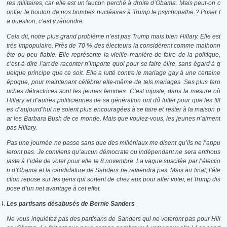
res militaires, car elle est un
faucon
perché à droite d’Obama. Mais peut-on c
onfier le bouton de nos bombes nucléaires à Trump le psychopathe ? Poser l
a question, c’est y répondre.
Cela dit, notre plus grand problème n’est pas Trump mais bien Hillary. Elle est
très impopulaire. Près de 70 % des électeurs la considèrent comme malhonn
ête ou peu fiable. Elle représente la vieille manière de faire de la politique,
c’est-à-dire l’art de raconter n’importe quoi pour se faire élire, sans égard à q
uelque principe que ce soit. Elle a lutté contre le mariage gay à une certaine
époque, pour maintenant célébrer elle-même de tels mariages. Ses plus faro
uches détractrices sont les jeunes femmes. C’est injuste, dans la mesure où
Hillary et d’autres politiciennes de sa génération ont dû lutter pour que les fill
es d’aujourd’hui ne soient plus encouragées à se taire et rester à la maison p
ar les Barbara Bush de ce monde. Mais que voulez-vous, les jeunes n’aiment
pas Hillary.
Pas une journée ne passe sans que des milléniaux me disent qu’ils ne l’appu
ieront pas. Je conviens qu’aucun démocrate ou indépendant ne sera enthous
iaste à l’idée de voter pour elle le 8 novembre. La vague suscitée par l’électio
n d’Obama et la candidature de Sanders ne reviendra pas. Mais au final, l’éle
ction repose sur les gens qui sortent de chez eux pour aller voter, et Trump dis
pose d’un net avantage à cet effet.
Les partisans désabusés de Bernie Sanders
Ne vous inquiétez pas des partisans de Sanders qui ne voteront pas pour Hill