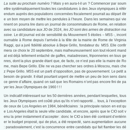
La suite au prochain numéro ?
Mais y en aura-t-il un ? Commencer par soum
ettre systématiquement toutes les candidatures à des Jeux olympiques à référ
endum auprès des populations concernées fiscalement pourrait au départ êtr
e un bon moyen de mettre les pendules à l’heure. Dans les semaines qui vie
nnent on pourra lire dans un journal de consommateurs de Rome, en relation
avec sa candidature aux JO de 2024,
les JO sont des armes de distraction ma
ssive.
Le dit journal est de sensibilité du Mouvement 5 étoiles – M5S -, incont
ournable à Rome depuis l’arrivée à la tête de la mairie de Rome de Virginia
Raggi, qui a juré fidélité absolue à Bepe Grillo, fondateur du M5S. Elle confir
mera ce choix le 20 septembre, mais malheureusement son tout récent mand
at est déjà tellement entaché de gaffes, maladresses, friponneries en tous ge
nres, dont la plus grande étant que, de facto, ce n’est pas elle la maire de Ro
me, mais Bepe Grillo. Elle ne va pas chercher ses ordres à Moscou, mais che
z Pepe Grillo. M5S est un parti d’opposition, pas de gouvernement. Le petit a
besoin de grandir. Il était pourtant urgent de mettre un peu de bon sens dans
ce genre d’affaire, quand on sait que les Romains n’ont pas encore fini de pa
yer les Jeux Olympiques de 1960 ! ! !
Un indicatif intéressant sur les 50 dernières années, pendant lesquelles, tous
les Jeux Olympiques ont coûté plus qu’ils n’ont rapporté… tous, à l’exception
de ceux de Los Angeles en 1984, bénéficiaires : la principale raison en est qu
e Los Angeles était la seule ville candidate, et encore, après que le CIO soit v
enu la prier instamment d’accepter : donc le CIO a bien été contraint d’entérin
er le budget proposé, qui de plus, a été respecté, sans augmentation aucune
: paradoxalement, c’est la concurrence entre candidats qui fait flamber les dé