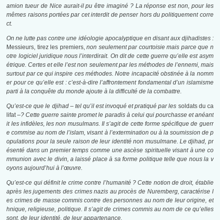
amion tueur de Nice aurait-il pu être imaginé ? La réponse est non, pour les
mêmes raisons portées par cet interdit de penser hors du politiquement corre
ct.
On ne lutte pas contre une idéologie apocalyptique en disant aux djihadistes :
Messieurs, tirez les premiers,
non seulement par courtoisie mais parce que n
otre logiciel juridique nous l’interdirait. On dit de cette guerre qu’elle est
asym
étrique
. Certes et elle l’est non seulement par les méthodes de l’ennemi, mais
surtout par ce qui inspire ces méthodes. Notre incapacité obstinée à la nomm
er pour ce qu’elle est : c’est-à-dire l’affrontement fondamental d’un islamisme
parti à la conquête du monde ajoute à la difficulté de la combattre.
Qu’est-ce que le djihad – tel qu’il est invoqué et pratiqué par les
soldats du ca
lifat –
? Cette guerre sainte promet le paradis à celui qui pourchasse et anéant
it les infidèles, les non musulmans. Il s’agit de cette forme spécifique de guerr
e commise au nom de l’islam, visant à l’extermination ou à la soumission de p
opulations pour la seule raison de leur identité non musulmane. Le djihad, pr
ésenté dans un premier temps comme une ascèse spirituelle visant à une co
mmunion avec le divin, a laissé place à sa forme politique telle que nous la v
oyons aujourd’hui à l’œuvre.
Qu’est-ce qui définit le crime contre l’humanité ? Cette notion de droit, établie
après les jugements des crimes nazis au procès de Nuremberg, caractérise l
es crimes de masse commis contre des personnes au nom de leur origine, et
hnique, religieuse, politique. Il s’agit de crimes commis au nom de ce qu’elles
sont, de leur identité, de leur appartenance.