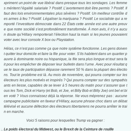
xpriment un point de vue libéral dans presque tous les sondages. Les femme
s méritent l’égalité salariale ? Positif. L’avortement doit être permis ? Positif. Il
faut des lois environnementales plus sévères ? Positif. Un meilleur contrôle d
es armes à feu ? Positif. Légaliser la marijuana ? Positif. Le socialiste qui a re
mporté l’investiture démocrate dans 22 États cette année est une autre preuv
e que notre société s’est profondément transformée. À mon avis, il n’y a aucu
n doute qu’Hillary remporterait l’élection haut la main si les jeunes pouvaient
voter avec leur console X box ou Playstation.
Hélas, ce n’est pas comme ça que notre système fonctionne. Les gens doiven
t quitter leur domicile et faire la file pour voter. S’ils habitent dans un quartier p
auvre à dominante noire ou hispanique, la file sera plus longue et tout sera fa
it pour les empêcher de déposer leur bulletin dans l’urne. Avec pour résultat q
ue le taux de participation dépasse rarement 50 % dans la plupart des électio
ns. Tout le problème est là. Au mois de novembre, qui pourra compter sur les
électeurs les plus motivés et inspirés ? Qui pourra compter sur des sympathis
ants en liesse, capables de se lever à 5 heures du matin pour s’assurer que t
ous les Tom, Dick et Harry (et Bob, et Joe, et Billy Bob et Billy Joe) ont bel et bi
en voté ? Vous connaissez déjà la réponse. Ne vous méprenez pas : aucune
campagne publicitaire en faveur d’Hillary, aucune phrase choc dans un débat
télévisé et aucune défection des électeurs libertariens ne pourra arrêter le trai
n en marche.
Voici 5 raisons pour lesquelles Trump va gagner :
Le poids électoral du Midwest, ou le Brexit de la Ceinture de rouille