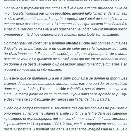
Continuer à psychiatriser ces crimes relève d’une étrange prudence. Si le ca
mion
fou
était conduit par un
déséquilibré
,
aurait-il fallu l’interner dans un asil
e, s’il n’avait pas été abattu ? Le prêtre égorgé sur l’autel de son église l’a-t-il
été par deux
malades mentaux
? L’empressement que mettent les médias à n
e pas qualifier ces crimes ou à les qualifier en leur ôtant leur inspiration politic
o-religieuse interdit de comprendre le moment dans toute son amplitude.
Comment peut on continuer à nommer
attentat suicide
des bombes humaines
? Quelle est la part
suicidaire
du geste de celui qui se fait exploser au milieu
de civils innocents ? Est-il un désespéré, un dépressif pour qui la vie n’aurait
plus de saveur ? En qualifiant de
suicidé
celui qui tue en se donnant la mort,
on donne à ce geste la valeur d’un désespoir quasi romantique qui attire à so
n égard compassion et interrogation.
Qu’est-ce que ce malheureux a eu à subir pour ainsi se donner la mort ? Les
victimes de la bombe humaine n’auraient elles pas une part de responsabilité
dans ce geste ? Ainsi,
l’attentat suicide
culpabilise ses victimes autant qu’il le
s tue. Le
martyr
jubile de ce coup double, il jouit dans cette apothéose puisqu
e désormais ce sont soixante dix vierges qui l’attendent au paradis.
L’idéologie compassionnelle si soucieuse des causes sociales ne peut rien c
omprendre au terrorisme islamiste si elle continue à le lire dans les catégorie
s politiques et psychologiques qui sont les siennes. Les Américains auraient-i
ls pu anticiper le 11 septembre 2001 ? Non, car ils n’imaginaient pas qu’un tel
geste fut possible. Il n’entrait pas dans les scénarios imaginés par la CIA. Le c