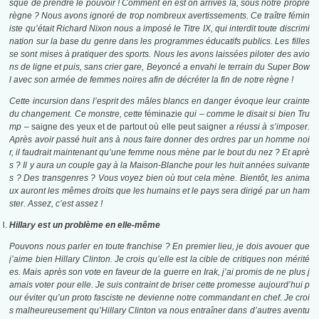
sque de prendre le pouvoir ! Comment en est on arrivés là, sous notre propre
règne ? Nous avons ignoré de trop nombreux avertissements. Ce traître fémin
iste qu’était Richard Nixon nous a imposé le Titre IX, qui interdit toute discrimi
nation sur la base du genre dans les programmes éducatifs publics. Les filles
se sont mises à pratiquer des sports. Nous les avons laissées piloter des avio
ns de ligne et puis, sans crier gare, Beyoncé a envahi le terrain du Super Bow
l avec son armée de femmes noires afin de décréter la fin de notre règne !
Cette incursion dans l’esprit des mâles blancs en danger évoque leur crainte
du changement. Ce monstre, cette
féminazie
qui – comme le disait si bien Tru
mp –
saigne des yeux et de partout où elle peut saigner
a réussi à s’imposer.
Après avoir passé huit ans à nous faire donner des ordres par un homme noi
r, il faudrait maintenant qu’une femme nous mène par le bout du nez ? Et aprè
s ? Il y aura un couple gay à la Maison-Blanche pour les huit années suivante
s ? Des transgenres ? Vous voyez bien où tout cela mène. Bientôt, les anima
ux auront les mêmes droits que les humains et le pays sera dirigé par un ham
ster. Assez, c’est assez !
Hillary est un problème en elle-même
Pouvons nous parler en toute franchise ? En premier lieu, je dois avouer que
j’aime bien Hillary Clinton. Je crois qu’elle est la cible de critiques non mérité
es. Mais après son vote en faveur de la guerre en Irak, j’ai promis de ne plus j
amais voter pour elle. Je suis contraint de briser cette promesse aujourd’hui p
our éviter qu’un proto fasciste ne devienne notre commandant en chef. Je croi
s malheureusement qu’Hillary Clinton va nous entraîner dans d’autres aventu