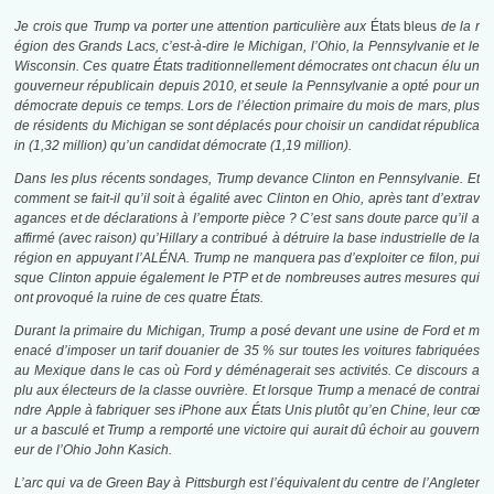
Je crois que Trump va porter une attention particulière aux
États bleus
de la r
égion des Grands Lacs, c’est-à-dire le Michigan, l’Ohio, la Pennsylvanie et le
Wisconsin. Ces quatre États traditionnellement démocrates ont chacun élu un
gouverneur républicain depuis 2010, et seule la Pennsylvanie a opté pour un
démocrate depuis ce temps. Lors de l’élection primaire du mois de mars, plus
de résidents du Michigan se sont déplacés pour choisir un candidat républica
in (1,32 million) qu’un candidat démocrate (1,19 million).
Dans les plus récents sondages, Trump devance Clinton en Pennsylvanie. Et
comment se fait-il qu’il soit à égalité avec Clinton en Ohio, après tant d’extrav
agances et de déclarations à l’emporte pièce ? C’est sans doute parce qu’il a
affirmé (avec raison) qu’Hillary a contribué à détruire la base industrielle de la
région en appuyant l’ALÉNA. Trump ne manquera pas d’exploiter ce filon, pui
sque Clinton appuie également le PTP et de nombreuses autres mesures qui
ont provoqué la ruine de ces quatre États.
Durant la primaire du Michigan, Trump a posé devant une usine de Ford et m
enacé d’imposer un tarif douanier de 35 % sur toutes les voitures fabriquées
au Mexique dans le cas où Ford y déménagerait ses activités. Ce discours a
plu aux électeurs de la classe ouvrière. Et lorsque Trump a menacé de contrai
ndre Apple à fabriquer ses iPhone aux États Unis plutôt qu’en Chine, leur cœ
ur a basculé et Trump a remporté une victoire qui aurait dû échoir au gouvern
eur de l’Ohio John Kasich.
L’arc qui va de Green Bay à Pittsburgh est l’équivalent du centre de l’Angleter