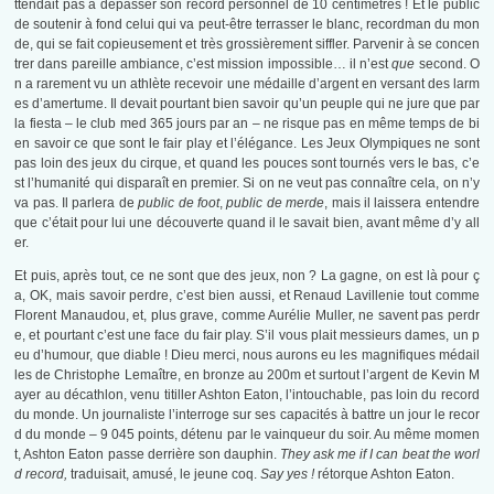
ttendait pas à dépasser son record personnel de 10 centimètres ! Et le public
de soutenir à fond celui qui va peut-être terrasser le blanc, recordman du mon
de, qui se fait copieusement et très grossièrement siffler. Parvenir à se concen
trer dans pareille ambiance, c’est mission impossible… il n’est
que
second. O
n a rarement vu un athlète recevoir une médaille d’argent en versant des larm
es d’amertume. Il devait pourtant bien savoir qu’un peuple qui ne jure que par
la fiesta – le club med 365 jours par an – ne risque pas en même temps de bi
en savoir ce que sont le fair play et l’élégance. Les Jeux Olympiques ne sont
pas loin des jeux du cirque, et quand les pouces sont tournés vers le bas, c’e
st l’humanité qui disparaît en premier. Si on ne veut pas connaître cela, on n’y
va pas. Il parlera de
public de foot
,
public de merde
, mais il laissera entendre
que c’était pour lui une découverte quand il le savait bien, avant même d’y all
er.
Et puis, après tout, ce ne sont que des jeux, non ? La gagne, on est là pour ç
a, OK, mais savoir perdre, c’est bien aussi, et Renaud Lavillenie tout comme
Florent Manaudou, et, plus grave, comme Aurélie Muller, ne savent pas perdr
e, et pourtant c’est une face du fair play. S’il vous plait messieurs dames, un p
eu d’humour, que diable ! Dieu merci, nous aurons eu les magnifiques médail
les de Christophe Lemaître, en bronze au 200m et surtout l’argent de Kevin M
ayer au décathlon, venu titiller Ashton Eaton, l’intouchable, pas loin du record
du monde. Un journaliste l’interroge sur ses capacités à battre un jour le recor
d du monde – 9 045 points, détenu par le vainqueur du soir. Au même momen
t, Ashton Eaton passe derrière son dauphin.
They ask me if I can beat the worl
d record,
traduisait, amusé, le jeune coq.
Say yes !
rétorque Ashton Eaton.