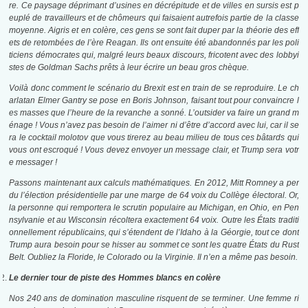
re. Ce paysage déprimant d’usines en décrépitude et de villes en sursis est p
euplé de travailleurs et de chômeurs qui faisaient autrefois partie de la classe
moyenne. Aigris et en colère, ces gens se sont fait duper par la théorie des eff
ets de retombées de l’ère Reagan. Ils ont ensuite été abandonnés par les poli
ticiens démocrates qui, malgré leurs beaux discours, fricotent avec des lobbyi
stes de Goldman Sachs prêts à leur écrire un beau gros chèque.
Voilà donc comment le scénario du Brexit est en train de se reproduire. Le ch
arlatan Elmer Gantry se pose en Boris Johnson, faisant tout pour convaincre l
es masses que l’heure de la revanche a sonné. L’outsider va faire un grand m
énage ! Vous n’avez pas besoin de l’aimer ni d’être d’accord avec lui, car il se
ra le cocktail molotov que vous tirerez au beau milieu de tous ces bâtards qui
vous ont escroqué ! Vous devez envoyer un message clair, et Trump sera votr
e messager !
Passons maintenant aux calculs mathématiques. En 2012, Mitt Romney a per
du l’élection présidentielle par une marge de 64 voix du Collège électoral. Or,
la personne qui remportera le scrutin populaire au Michigan, en Ohio, en Pen
nsylvanie et au Wisconsin récoltera exactement 64 voix. Outre les États traditi
onnellement républicains, qui s’étendent de l’Idaho à la Géorgie, tout ce dont
Trump aura besoin pour se hisser au sommet ce sont les quatre États du Rust
Belt. Oubliez la Floride, le Colorado ou la Virginie. Il n’en a même pas besoin.
Le dernier tour de piste des Hommes blancs en colère
Nos 240 ans de domination masculine risquent de se terminer. Une femme ri