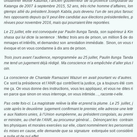
ondamner Moïse Katumbi, l’ancien gouverneur de la province congolaise du
Katanga de 2007 à septembre 2015, 52 ans, très riche homme d’affaires, lon
gtemps allié du président Joseph Kabila, puis devenu l’un de ses plus farouc
hes opposants depuis qu’il peut être candidat aux élections présidentielles, p
révues pour novembre 2016, mais qui pourraient être reportées.
Le 21 juillet, elle est convoquée par Paulin Ilunga Tanda, son supérieur à Kin
shasa qui lui dicte la sentence :
Mettez trois ans de prison, un million $ de do
mmages et intérêts, et demandez son arrestation immédiate. Sinon, on vous r
évoque et on vous condamne à dix ans de prison.
Trois jours avant l’audience, reprogrammée au 25 juillet, Paulin Ilunga Tanda
me tend un jugement déjà rédigé. Ma conscience m’a empêchée d’aller plus l
oin.
La conscience de Chantale Ramazani Wazuri en avait pourtant vu d’autres.
Ce sont la présidence et l’ANR qui contrôlent la justice, ça a toujours été com
me ça. On vous donne des instructions, vous les appliquez, et vous ne dites ri
en parce que sinon on vous interroge, on vous intimide…
,
raconte-t-elle.
Pas cette fois-ci. La magistrate relève la tête et prend la plume. Le 25 juillet, j
uste après le deuxième
jugement
confirmant le premier, elle adresse une lettr
e aux Nations unies, à l’Union européenne, au président congolais, au premi
er ministre, au chef de l’ANR, au procureur général… Dénonçant les
contrain
tes physiques et morales exercées sur elle
, citant nommément les personnalit
és mises en cause, elle demande que sa signature
extorquée soit considéré
e nulle et de nul effet
.