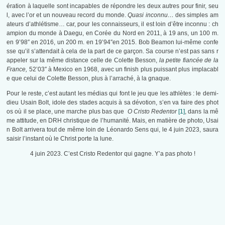
ération à laquelle sont incapables de répondre les deux autres pour finir, seu
l, avec l’or et un nouveau record du monde.
Quasi inconnu…
des simples am
ateurs d’athlétisme… car, pour les connaisseurs, il est loin d’être inconnu : ch
ampion du monde à Daegu, en Corée du Nord en 2011, à 19 ans, un 100 m.
en 9’98″ en 2016, un 200 m. en 19’94″en 2015. Bob Beamon lui-même confe
sse qu’il s’attendait à cela de la part de ce garçon. Sa course n’est pas sans r
appeler sur la même distance celle de Colette Besson,
la petite fiancée de la
France,
52’03″ à Mexico en 1968, avec un finish plus puissant plus implacabl
e que celui de Colette Besson, plus à l’arraché, à la gnaque.
Pour le reste, c’est autant les médias qui font le jeu que les athlètes : le demi-
dieu Usain Bolt, idole des stades acquis à sa dévotion, s’en va faire des phot
os où il se place, une marche plus bas que
O Cristo Redentor
[1]
, dans la mê
me attitude, en DRH christique de l’humanité. Mais, en matière de photo, Usai
n Bolt arrivera tout de même loin de Léonardo Sens qui, le 4 juin 2023, saura
saisir l’instant où le Christ porte la lune.
4 juin 2023. C’est Cristo Redentor qui gagne. Y’a pas photo !