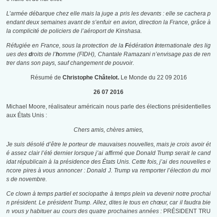
L’armée débarque chez elle mais la juge a pris les devants : elle se cachera p
endant deux semaines avant de s’enfuir en avion, direction la France, grâce à
la complicité de policiers de l’aéroport de Kinshasa.
Réfugiée en France, sous la protection de la
F
édération
i
nternationale des lig
ues des
d
roits de l’
h
omme (FIDH), Chantale Ramazani n’envisage pas de ren
trer dans son pays, sauf changement de pouvoir.
Résumé de
Christophe Châtelot.
Le Monde du 22 09 2016
26 07 2016
Michael Moore, réalisateur américain nous parle des élections présidentielles
aux États Unis :
Chers amis, chères amies,
Je suis désolé d’être le porteur de mauvaises nouvelles, mais je crois avoir ét
é assez clair l’été dernier lorsque j’ai affirmé que Donald Trump serait le cand
idat républicain à la présidence des États Unis. Cette fois, j’ai des nouvelles e
ncore pires à vous annoncer : Donald J. Trump va remporter l’élection du moi
s de novembre.
Ce clown à temps partiel et sociopathe à temps plein va devenir notre prochai
n présid
ent. Le président Trump. Allez, dites le tous en chœur, car il faudra bie
n vous y habituer au cours des quatre prochaines années :
PRÉSIDENT TRU