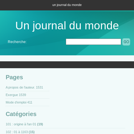
un journal du monde
Un journal du monde
Recherche:
Pages
A propos de l’auteur. 1531
Exergue 1539
Mode d’emploi 411
Catégories
101 : origine à l'an 01
(19)
102 : 01 à 1163
(15)