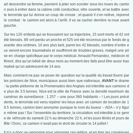
ait descendre sa femme, parvient à jeter son scooter sous les roues du camio
n puis à entrer dans la cabine coté conducteur, vitre ouverte, et se battre avec
le terroriste qui lui donne un coup de crosse ; et quand il s’en relève, reprend
le combat : le camion est alors à l’arrêt. Il va se cacher derrière la roue avant
gauche.
Sur les 120 enfants qui se trouvaient sur sa trajectoire, 15 sont morts et 42 ont
été blessés. 89 ont perdu un proche et 525 ont été reconnus par le fonds de g
arantie des victimes. 10 ans plus tard, parmi les 42 blessés, nombre d’entre e
ux seront encore traumatisés et souffriront de troubles graves, malgré une pri
se en charge spécifique par le corps médical. Arnauld Fernandez, médecin ré
férent, dira qu’un bébé de deux mois au moment des faits peut être aussi trau
matisé qu’un adolescent de 14 ans.
Mais comment ne pas se poser de question sur la qualité du travail fourni par
les policiers de Nice, municipaux aussi bien que nationaux,
AVANT
le drame
: la partie piétonne de la Promenades des Anglais est interdite aux camions d
e plus de 3.5 tonnes. Nice est la ville de France avec la densité maximum de
caméras de surveillance : 1 257 – une pour 360 habitants – ! Les jours précé
dents, le terroriste est venu repérer les lieux avec un camion de location de 1
9.5 tonnes, camion bien anonyme puisque le nom du loueur – ADA – n’y figur
e même pas ! Sur l’ensemble du territoire, la circulation est interdite à ce genr
e de véhicule du samedi 22 h au dimanche 22 h, et les jours fériés et jours de
fête ! Donc, ce camion n’avait pas le droit de circuler le 14 juillet !
Il n’y a donc eu personne pour visionner ces vidéos, et en tirer les conséquen