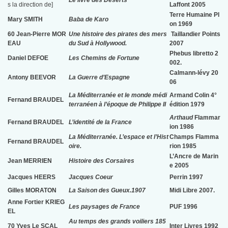
Le livre des Déserts
s la direction de]
Laffont 2005
Terre Humaine Pl
Mary SMITH
Baba de Karo
on 1969
60 Jean-Pierre MOR
Une histoire des pirates des mers
Taillandier Points
EAU
du Sud à Hollywood.
2007
Phebus libretto 2
Daniel DEFOE
Les Chemins de Fortune
002.
Calmann-lévy 20
Antony BEEVOR
La Guerre d’Espagne
06
La Méditerranée et le monde médi
Armand Colin 4°
Fernand BRAUDEL
terranéen à l’époque de Philippe II
édition 1979
Arthaud
Flammar
Fernand BRAUDEL
L’identité de la France
ion 1986
La Méditerranée. L’espace et l’Hist
Champs Flamma
Fernand BRAUDEL
oire.
rion 1985
L’Ancre de Marin
Jean MERRIEN
Histoire des Corsaires
e 2005
Jacques HEERS
Jacques Coeur
Perrin 1997
Gilles MORATON
La Saison des Gueux.1907
Midi Libre 2007.
Anne Fortier KRIEG
Les paysages de France
PUF 1996
EL
Au temps des grands voiliers 185
70 Yves Le SCAL
Inter Livres 1992