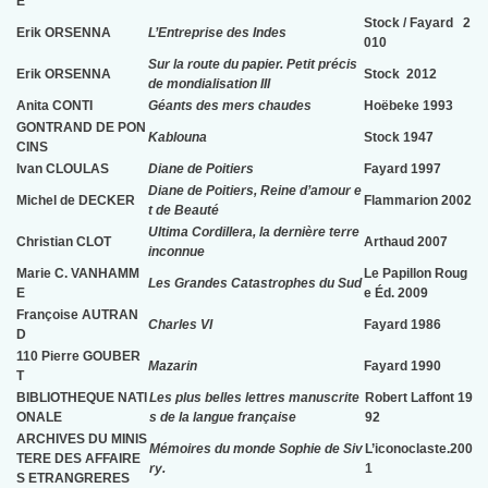
E
Stock / Fayard 2
Erik ORSENNA
L’Entreprise des Indes
010
Sur la route du papier. Petit précis
Erik ORSENNA
Stock 2012
de mondialisation III
Anita CONTI
Géants des mers chaudes
Hoëbeke 1993
GONTRAND DE PON
Kablouna
Stock 1947
CINS
Ivan CLOULAS
Diane de Poitiers
Fayard 1997
Diane de Poitiers, Reine d’amour e
Michel de DECKER
Flammarion 2002
t de Beauté
Ultima Cordillera, la dernière terre
Christian CLOT
Arthaud 2007
inconnue
Marie C. VANHAMM
Le Papillon Roug
Les Grandes Catastrophes du Sud
E
e Éd. 2009
Françoise AUTRAN
Charles VI
Fayard 1986
D
110 Pierre GOUBER
Mazarin
Fayard 1990
T
BIBLIOTHEQUE NATI
Les plus belles lettres manuscrite
Robert Laffont 19
ONALE
s de la langue française
92
ARCHIVES DU MINIS
Mémoires du monde Sophie de Siv
L’iconoclaste.200
TERE DES AFFAIRE
ry.
1
S ETRANGRERES