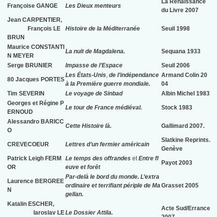
La Renaissance
Françoise GANGE
Les Dieux menteurs
du Livre 2007
Jean CARPENTIER,
François LE
Histoire de la Méditerranée
Seuil 1998
BRUN
Maurice CONSTANTI
La nuit de Magdalena.
Sequana 1933
N MEYER
Serge BRUNIER
Impasse de l’Espace
Seuil 2006
Les États-Unis
,
de l’indépendance
Armand Colin 20
80 Jacques PORTES
à la Première guerre mondiale.
04
Tim SEVERIN
Le voyage de Sinbad
Albin Michel 1983
Georges et Régine P
Le tour de France médiéval.
Stock 1983
ERNOUD
Alessandro BARICC
Cette Histoire là.
Gallimard 2007.
O
Slatkine Reprints.
CREVECOEUR
Lettres d’un fermier américain
Genève
Patrick Leigh FERM
Le temps des offrandes
et
Entre fl
Payot 2003
OR
euve et forêt
Par-delà le bord du monde. L’extra
Laurence BERGREE
ordinaire et terrifiant périple de Ma
Grasset 2005
N
gellan.
Katalin ESCHER,
Acte Sud/Errance
Iaroslav LE
Le Dossier Attila.