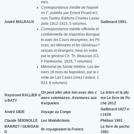
mes.
Correspondance inédite de Napolé
on I°
, publiée par Ernest Picard et L
ouis Tuetey. Editions Charles Lavau
And
ré MALRAUX
Gallimard 1991.
zelle 1912-1915, 5 volumes.
Correspondance inédite officielle et
confidentielle de Napoléon Bonapar
te avec les Cours étrangères, les Pri
nces, les Ministres et les Généraux f
rançais et étrangers
, mise en ordre
par le général Ch. Th. Beauvais (CL
F Pankoucke, 1829, 7 volumes).
Mémorial de Sainte Hélène.
Les der
niers 18 mois de Napoléon, par le c
omte de Las Cases (chez l’auteur, 1
823, 8 volumes).
On peut aller plus loin avec des c
La lettre et la plu
Raymond RALLIER d
œurs volontaires.
Aventures aux
me Le livre de Po
u BATY
Kerguelen.
che 2012
Gallimard 1927 e
André GIDE
Voyage au Congo
t 1928
Claude SEIGNOLLE
Les Malédictions
Phébus 1991
BARRET / GURGAN
Le livre de poche
Ils voyageaient la France
D
1981