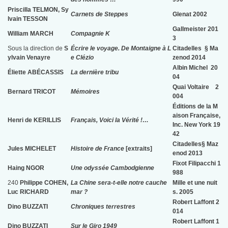
Priscilla TELMON, Sy
Carnets de Steppes
Glenat 2002
lvain TESSON
Gallmeister 201
William MARCH
Compagnie K
3
Sous la direction de
S
Écrire le voyage. De Montaigne à L
Citadelles § Ma
ylvain Venayre
e Clézio
zenod 2014
Albin Michel 20
Éliette ABÉCASSIS
La dernière tribu
04
Quai Voltaire 2
Bernard TRICOT
Mémoires
004
Éditions de la M
aison Française,
Henri de KERILLIS
Français, Voici la Vérité !…
Inc. New York 19
42
Citadelles§ Maz
Jules MICHELET
Histoire de France
[extraits]
enod 2013
Fixot Filipacchi 1
Haing NGOR
Une odyssée Cambodgienne
988
240
Philippe COHEN,
La Chine sera-t-elle notre cauche
Mille et une nuit
Luc RICHARD
mar ?
s. 2005
Robert Laffont 2
Dino BUZZATI
Chroniques terrestres
014
Robert Laffont 1
Dino BUZZATI
Sur le
Giro 1949