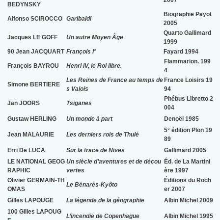
2007
BEDYNSKY
Biographie Payot
Alfonso SCIROCCO
Garibaldi
2005
Quarto Gallimard
Jacques LE GOFF
Un autre Moyen Âge
1999
90 Jean JACQUART
François I°
Fayard 1994
Flammarion. 199
François BAYROU
Henri IV, le Roi libre.
4
Les Reines de France au temps de
France Loisirs 19
Simone BERTIERE
s Valois
94
Phébus Libretto 2
Jan JOORS
Tsiganes
004
Gustaw HERLING
Un monde à part
Denoël 1985
5° édition Plon 19
Jean MALAURIE
Les derniers rois de Thulé
89
Erri De LUCA
Sur la trace de Nives
Gallimard 2005
LE NATIONAL GEOG
Un siècle d’aventures et de décou
Éd. de La Martini
RAPHIC
vertes
ère 1997
Olivier GERMAIN-TH
Éditions du Roch
Le Bénarès-Kyôto
OMAS
er 2007
Gilles LAPOUGE
La légende de la géographie
Albin Michel 2009
100 Gilles LAPOUG
L’incendie de Copenhague
Albin Michel 1995