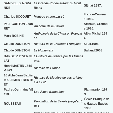
SAMIVEL.
S. NORA
La Grande Ronde autour du Mont
Glénat 1987.
NDE
Blanc
France-Couleur
Charles
SOCQUET
Megève et son passé
s
1989.
Paul
GUITTON
Jean
Arthaud, Grenobl
Au cœur de la Savoie
REY
e 1926.
Anthologie de la Chanson Françai
Albin Michel 199
Marc ROBINE
se
4.
Claude
DUNETON
Histoire de la Chanson Française
Seuil.1998.
Claude
DUNETON
Le Monument
Balland 2003
BARBIER
et VERNIL
L’Histoire de France par les Chans
LAT
ons
.
Henri
MARTIN
1810
Histoire de France
-1883
.
10 Abbé
Jean Baptis
Histoire de Megève de ses origine
te
CLEMENT BERTH
s à 1792.
ET
Paul et Germaine
VE
Flammarion 197
Les Alpes françaises
YRET
9
.
École Pratique de
Population de la Savoie jusqu’en 1
ROUSSEAU
s Hautes Études
861
.
1960.