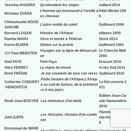
Yasmina KHADRA
Qu’attendent les singes
Julliard 2014
L’homme qui murmurait à l’oreille d
Albin Michel 199
Nicholas EVANS
es chevaux
6
Chimamanda NGOZI
L’autre moitié du soleil
Gallimard 2006
ADICHIE
Bernard LUGAN
Histoire de l’Afrique
ellipses 2009
Ramita NAVAI
Vivre et mentir à Téhéran
Stock 2014
Karen BLIXEN
Ombre sur la prairie
Gallimard 1962
Voyages sur la ligne de démarcati
Le Cherche Midi
300
Paul WEBSTER
on
2004
Gaël FAYE
Petit Pays
Grasset 2016
Alice FERNEY
Le règne du vivant
Actes Sud 2014
René FRÉGNI
Je me souviens de tous vos rêves
Gallimard 2016
Petite histoire de l’Afrique.
L’Afriqu
Catherine COQUERY
La Découverte 2
e au sud du Sahara, de la préhistoi
-VIDROVITCH
011
re à nos jours.
Édition Jean-Cla
René-Jean BOUYER
Les mémoires d’un bébé
ude Gawsewitch
2010
Flammarion Cha
Les Africains. Histoire d’un contin
John ILIFFE
mp-Histoire. 201
ent
6
Emmanuel de WARE