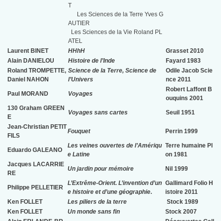
T
Les Sciences de la Terre Yves G
AUTIER
Les Sciences de la Vie Roland PL
ATEL
Laurent BINET
HHhH
Grasset 2010
Alain DANIELOU
Histoire de l’Inde
Fayard 1983
Roland TROMPETTE,
Science de la Terre,
Science de
Odile Jacob Scie
Daniel NAHON
l’Univers
nce 2011
Robert Laffont B
Paul MORAND
Voyages
ouquins 2001
130 Graham GREEN
Voyages sans cartes
Seuil 1951
E
Jean-Christian PETIT
Fouquet
Perrin 1999
FILS
Les veines ouvertes de l’Amériqu
Terre humaine Pl
Eduardo GALEANO
e Latine
on 1981
Jacques LACARRIE
Un jardin pour mémoire
Nil 1999
RE
L’Extrême-Orient. L’invention d’un
Gallimard Folio H
Philippe PELLETIER
e histoire et d’une géographie
.
istoire 2011
Ken FOLLET
Les piliers de la terre
Stock 1989
Ken FOLLET
Un monde sans fin
Stock 2007