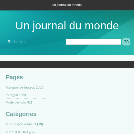
un journal du monde
Un journal du monde
Recherche:
Pages
A propos de l’auteur. 1531
Exergue 1539
Mode d’emploi 411
Catégories
101 : origine à l'an 01
(19)
102 : 01 à 1163
(15)