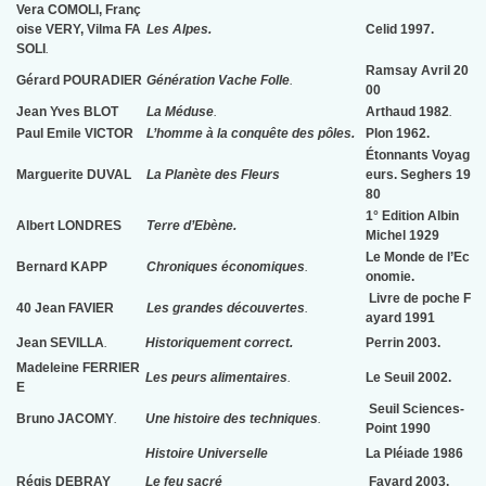
Vera COMOLI, Franç
oise VERY, Vilma FA
Les Alpes.
Celid 1997.
SOLI
.
Ramsay Avril 20
Gérard POURADIER
Génération Vache Folle
.
00
Jean Yves BLOT
La Méduse
.
Arthaud 1982
.
Paul Emile VICTOR
L’homme à la conquête des pôles.
Plon 1962.
Étonnants Voyag
Marguerite DUVAL
La Planète des Fleurs
eurs. Seghers 19
80
1° Edition Albin
Albert LONDRES
Terre d’Ebène.
Michel 1929
Le Monde de l’Ec
Bernard KAPP
Chroniques économiques
.
onomie.
Livre de poche F
40 Jean FAVIER
Les grandes découvertes
.
ayard 1991
Jean SEVILLA
.
Historiquement correct.
Perrin 2003.
Madeleine FERRIER
Les peurs alimentaires
.
Le Seuil 2002.
E
Seuil Sciences-
Bruno JACOMY
.
Une histoire des techniques
.
Point 1990
Histoire Universelle
La Pléiade
1986
Régis DEBRAY
Le feu sacré
Fayard 2003.