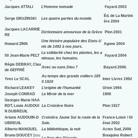
Jacques ATTALI
L’Homme nomade
Fayard 2003
Éd. de La Martini
Serge GRUZINSKI
Les quatre parties du monde
.
ère 2004
Jacques LACARRIE
Dictionnaire amoureux de la Grèce
Plon 2001
RE
Une histoire populaire des Etats-U
Howard ZINN
Agone 2004
nis de 1492 à nos jours.
La solidarité chez les plantes, les a
50 Jean-Marie PELT
Fayard 2004
nimaux, les humains.
Régis DEBRAY,
Clau
Avec ou sans Dieu ?
Bayard 2006.
de GEFFRÉ
Au temps des grands voiliers 185
Yves Le SCAL
Inter Livres 1992
0 1920
Richard LEAKEY
L’origine de l’humanité
Orion 1994
Joseph CONRAD
Le Miroir de la mer
1906
Georges Marie HAA
RDT, Louis AUDOUI
La Croisière Noire
Plon 1927
N DUBREUIL
Ariane AUDOUIN-D
Croisière Jaune Sur la route de la
France-Loisir / Gl
UBREUIL
Soie.
énat 2002
Alberto MANGUEL
La bibliothèque, la nuit
Actes Sud, 2006
Bruno DOUCEY
[sou
Bouquins Robert