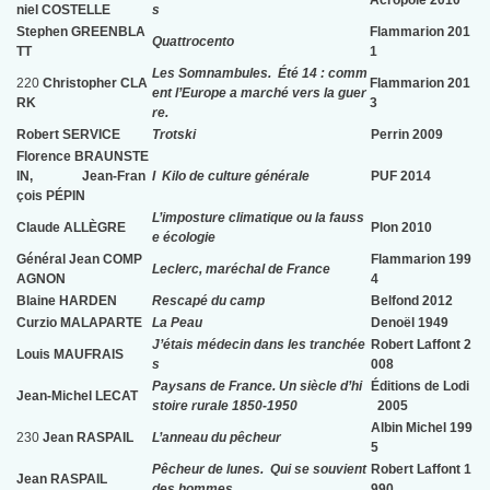
Acropole 2010
niel COSTELLE
s
Stephen GREENBLA
Flammarion 201
Quattrocento
TT
1
Les Somnambules. Été 14 : comm
220
Christopher CLA
Flammarion 201
ent l’Europe a marché vers la guer
RK
3
re.
Robert SERVICE
Trotski
Perrin 2009
Florence BRAUNSTE
IN, Jean-Fran
I Kilo de culture générale
PUF 2014
çois PÉPIN
L’
imposture climatique ou la fauss
Claude ALLÈGRE
Plon 2010
e écologie
Général Jean COMP
Flammarion 199
Leclerc, maréchal de France
AGNON
4
Blaine HARDEN
Rescapé du camp
Belfond 2012
Curzio MALAPARTE
La Peau
Denoël 1949
J’étais médecin dans les tranchée
Robert Laffont 2
Louis MAUFRAIS
s
008
Paysans de France. Un siècle d’hi
Éditions de Lodi
Jean-Michel LECAT
stoire rurale 1850-1950
2005
Albin Michel 199
230
Jean RASPAIL
L’anneau du pêcheur
5
Pêcheur de lunes. Qui se souvient
Robert Laffont 1
Jean RASPAIL
des hommes …
990