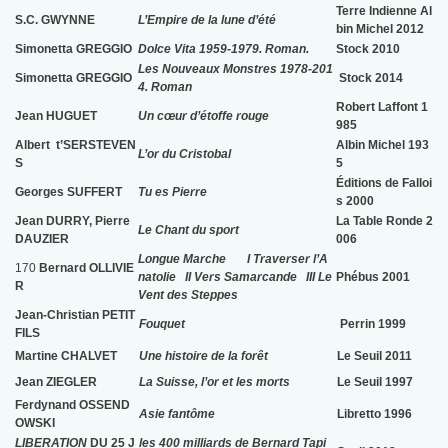
Terre Indienne Al
S.C. GWYNNE
L’Empire de la lune d’été
bin Michel 2012
Simonetta GREGGIO
Dolce Vita 1959-1979.
Roman.
Stock 2010
Les Nouveaux Monstres 1978-201
Simonetta GREGGIO
Stock 2014
4.
Roman
Robert Laffont 1
Jean HUGUET
Un cœur d’étoffe rouge
985
Albert t’SERSTEVEN
Albin Michel 193
L’or du Cristobal
S
5
Éditions de Falloi
Georges SUFFERT
Tu es Pierre
s 2000
Jean DURRY, Pierre
La Table Ronde 2
Le Chant du sport
DAUZIER
006
Longue Marche I Traverser l’A
170
Bernard OLLIVIE
natolie II Vers Samarcande III Le
Phébus 2001
R
Vent des Steppes
Jean-Christian PETIT
Fouquet
Perrin 1999
FILS
Martine CHALVET
Une histoire de la forêt
Le Seuil 2011
Jean ZIEGLER
La Suisse, l’or et les morts
Le Seuil 1997
Ferdynand OSSEND
Asie fantôme
Libretto 1996
OWSKI
LIBERATION
DU 25 J
les 400 milliards de Bernard Tapi