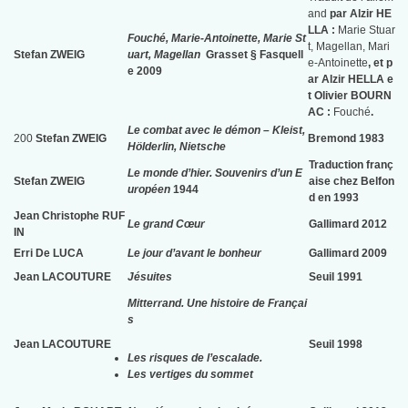
and
par Alzir HE
LLA :
Marie Stuar
Fouché, Marie-Antoinette, Marie St
t, Magellan, Mari
Stefan ZWEIG
uart, Magellan
Grasset § Fasquell
e-Antoinette
, et p
e 2009
ar Alzir HELLA e
t Olivier BOURN
AC :
Fouché
.
Le combat avec le démon – Kleist,
200
Stefan ZWEIG
Bremond 1983
Hölderlin, Nietsche
Traduction franç
Le monde d’hier. Souvenirs d’un E
Stefan ZWEIG
aise chez Belfon
uropéen
1944
d en 1993
Jean Christophe RUF
Le grand Cœur
Gallimard 2012
IN
Erri De LUCA
Le jour d’avant le bonheur
Gallimard 2009
Jean LACOUTURE
Jésuites
Seuil 1991
Mitterrand. Une histoire de Françai
s
Jean LACOUTURE
Seuil 1998
Les risques de l’escalade.
Les vertiges du sommet