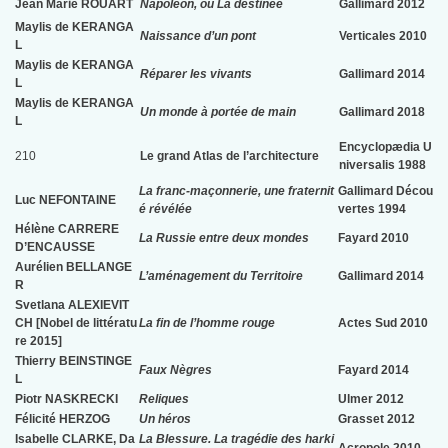
Jean Marie ROUART
Napoléon, ou La destinée
Gallimard 2012
Maylis de KERANGA
Naissance d’un pont
Verticales 2010
L
Maylis de KERANGA
Réparer les vivants
Gallimard 2014
L
Maylis de KERANGA
Un monde à portée de main
Gallimard 2018
L
Encyclopædia U
210
Le grand Atlas de l’architecture
niversalis 1988
La franc-maçonnerie, une fraternit
Gallimard Décou
Luc NEFONTAINE
é révélée
vertes 1994
Hélène CARRERE
La Russie entre deux mondes
Fayard 2010
D’ENCAUSSE
Aurélien BELLANGE
L’aménagement du Territoire
Gallimard 2014
R
Svetlana ALEXIEVIT
CH [Nobel de littératu
La fin de l’homme rouge
Actes Sud 2010
re 2015]
Thierry BEINSTINGE
Faux Nègres
Fayard 2014
L
Piotr NASKRECKI
Reliques
Ulmer 2012
Félicité HERZOG
Un héros
Grasset 2012
Isabelle CLARKE, Da
La Blessure. La tragédie des harki