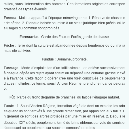
milieu, sans l’intervention des hommes. Ces formations originelles correspon
draient à des types
évolués
.
Foresta
: Mot qui apparaît à l’époque mérovingienne. 1. Réserve de chasse e
t de pêche. 2. Étendue boisée soumise à un statut juridique bien précis, où le
s usages du commun sont prohibés.
Forestarius
: Garde des Eaux et Forêts, garde de chasse.
Friche
: Terre dont la culture est abandonnée depuis longtemps ou qui n’a ja
mais été cultivée.
Fundus
: Domaine, propriété.
Furetage
: Mode d’exploitation d’un taillis simple : on enlève successivement
à chaque cépée les rejets ayant atteint ou dépassé une certaine grosseur fixé
e à l’avance. Cette façon d’opérer crée une forêt constituée de peuplements
d’âges multiples. Le terme, sous l’Ancien Régime, prend une nuance péjorati
ve.
Fût
: Partie du tronc dégarnie de branches, du fait de l’élagage naturel.
Futaie
: 1. Sous l’Ancien Régime, formation végétale dont on exploite les arbr
es quand ils sont arrivés à une grande dimension, par opposition aux taillis. E
n général ce sont des arbres protégés par une mise en réserve. 2. Depuis le
e
début du XX
siècle, peuplement formé de brins obtenus par voie de semis et
s’opposant au peuplement sur souches composé de rejets.