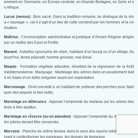
amment en Germanie, en Europe centrale, en Grande-Bretagne, en Syrie et e
n Afrique.
Lucus (nemus)
: Bois sacré. Dans la tradition romaine, se distingue de la silv
a « sauvage », car il s’agit d’un lieu de culte construit par les hommes et la civ
ilisation.
Maîtrise
: Circonscription administrative et juridique d’Ancien Régime dirigée
par un maître des Eaux et Forêts.
Manant
: Autrefois synonyme de
vilain
, habitant d’un bourg ou d’un village. Au
jourd’hui, terme péjoratif, homme grossier, mal élevé.
Maquis
: Formation végétale arbustive, résultant de la régression de la forêt
méditerranéenne. Marquage : Martelage des arbres dans un peuplement trait
é en futaie et en taillis irrégulier avant son exploitation.
Marronnage
: Droit concédé à un habitant de prélever des perches pour fabri
quer des piquets et des outils.
Martelage en délivrance
: Apposer l’empreinte du marteau sur les arbres des
tinés à être abattus.
Martelage en réserve (ou en abandon)
: Apposer l’empreinte du marteau sur
les arbres devant être conservés.
Merrains
: Planche de chêne fendue dans le sens des rayons médullaires, se
rvant à confectionner les panneaux, les douves de tonneaux.