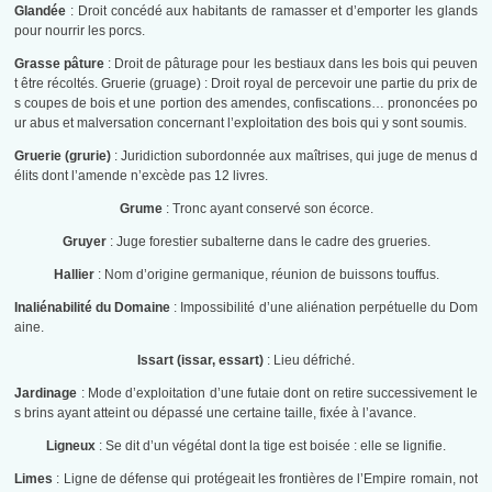
Glandée
: Droit concédé aux habitants de ramasser et d’emporter les glands
pour nourrir les porcs.
Grasse pâture
: Droit de pâturage pour les bestiaux dans les bois qui peuven
t être récoltés. Gruerie (gruage) : Droit royal de percevoir une partie du prix de
s coupes de bois et une portion des amendes, confiscations… prononcées po
ur abus et malversation concernant l’exploitation des bois qui y sont soumis.
Gruerie (grurie)
: Juridiction subordonnée aux maîtrises, qui juge de menus d
élits dont l’amende n’excède pas 12 livres.
Grume
: Tronc ayant conservé son écorce.
Gruyer
: Juge forestier subalterne dans le cadre des grueries.
Hallier
: Nom d’origine germanique, réunion de buissons touffus.
Inaliénabilité du Domaine
: Impossibilité d’une aliénation perpétuelle du Dom
aine.
Issart (issar, essart)
: Lieu défriché.
Jardinage
: Mode d’exploitation d’une futaie dont on retire successivement le
s brins ayant atteint ou dépassé une certaine taille, fixée à l’avance.
Ligneux
: Se dit d’un végétal dont la tige est boisée : elle se lignifie.
Limes
: Ligne de défense qui protégeait les frontières de l’Empire romain, not