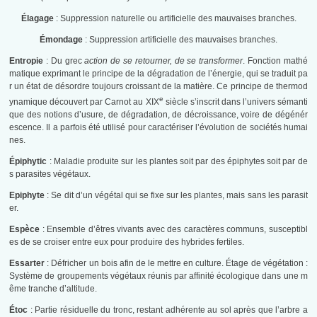
Élagage
: Suppression naturelle ou artificielle des mauvaises branches.
Émondage
: Suppression artificielle des mauvaises branches.
Entropie
: Du grec
action de se retourner, de se transformer
. Fonction mathé
matique exprimant le principe de la dégradation de l’énergie, qui se traduit pa
r un état de désordre toujours croissant de la matière. Ce principe de thermod
e
ynamique découvert par Carnot au XIX
siècle s’inscrit dans l’univers sémanti
que des notions d’usure, de dégradation, de décroissance, voire de dégénér
escence. Il a parfois été utilisé pour caractériser l’évolution de sociétés humai
nes.
Épiphytic
: Maladie produite sur les plantes soit par des épiphytes soit par de
s parasites végétaux.
Epiphyte
: Se dit d’un végétal qui se fixe sur les plantes, mais sans les parasit
er.
Espèce
: Ensemble d’êtres vivants avec des caractères communs, susceptibl
es de se croiser entre eux pour produire des hybrides fertiles.
Essarter
: Défricher un bois afin de le mettre en culture. Étage de végétation :
Système de groupements végétaux réunis par affinité écologique dans une m
ême tranche d’altitude.
Étoc
: Partie résiduelle du tronc, restant adhérente au sol après que l’arbre a