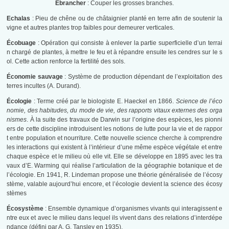
Ébrancher
: Couper les grosses branches.
Echalas
: Pieu de chêne ou de châtaignier planté en terre afin de soutenir la
vigne et autres plantes trop faibles pour demeurer verticales.
Écobuage
: Opération qui consiste à enlever la partie superficielle d’un terrai
n chargé de plantes, à mettre le feu et à répandre ensuite les cendres sur le s
ol. Cette action renforce la fertilité des sols.
Économie sauvage
: Système de production dépendant de l’exploitation des
terres incultes (A. Durand).
Écologie
: Terme créé par le biologiste E. Haeckel en 1866.
Science de l’éco
nomie, des habitudes, du mode de vie, des rapports vitaux externes des orga
nismes
. À la suite des travaux de Darwin sur l’origine des espèces, les pionni
ers de cette discipline introduisent les notions de lutte pour la vie et de rappor
t entre population et nourriture. Cette nouvelle science cherche à comprendre
les interactions qui existent à l’intérieur d’une même espèce végétale et entre
chaque espèce et le milieu où elle vit. Elle se développe en 1895 avec les tra
vaux d’E. Warming qui réalise l’articulation de la géographie botanique et de
l’écologie. En 1941, R. Lindeman propose une théorie généralisée de l’écosy
stème, valable aujourd’hui encore, et l’écologie devient la science des écosy
stèmes
Écosystème
: Ensemble dynamique d’organismes vivants qui interagissent e
ntre eux et avec le milieu dans lequel ils vivent dans des relations d’interdépe
ndance (défini par A. G. Tansley en 1935).