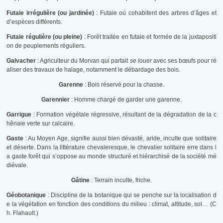
Futaie irrégulière (ou jardinée)
: Futaie où cohabitent des arbres d’âges et
d’espèces différents.
Futaie régulière (ou pleine)
: Forêt traitée en futaie et formée de la juxtapositi
on de peuplements réguliers.
Galvacher
: Agriculteur du Morvan qui partait
se louer
avec ses bœufs pour ré
aliser des travaux de halage, notamment le débardage des bois.
Garenne
: Bois réservé pour la chasse.
Garennier
: Homme chargé de garder une garenne.
Garrigue
: Formation végétale régressive, résultant de la dégradation de la c
hênaie verte sur calcaire.
Gaste
: Au Moyen Age, signifie aussi bien dévasté, aride, inculte que solitaire
et déserte. Dans la littérature chevaleresque, le chevalier solitaire erre dans l
a gaste forêt qui s’oppose au monde structuré et hiérarchisé de la société mé
diévale.
Gâtine
: Terrain inculte, friche.
Géobotanique
: Discipline de la botanique qui se penche sur la localisation d
e la végétation en fonction des conditions du milieu : climat, altitude, sol… (C
h. Flahault.)