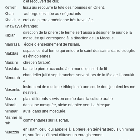
c et recouvert de cuir.
Keffieh
tissu qui recouvre la tête des hommes en Orient.
Khan
auberge destinée aux négociants.
Khatchar
croix de pierre arménienne très travaillée.
Khawayya
étranger.
direction de la prière ; le terme sert aussi à désigner le mur de la
Kiblah
mosquée qui correspond à la direction de La Mecque.
Madrasa
école d’enseignement de l’islam.
espace central fermé qui entoure le saint des saints dans les églis
Makdas
es éthiopiennes.
Massihi
chrétien (arabe).
Mastaba
banc de pierre accroché à un mur et qui sert de lit.
chandelier juif à sept branches servant lors de la fête de Hanoukk
Ménorah
a.
instrument de musique éthiopien à une corde dont jouaient les mé
Mesenko
nestrels.
Mezze
plats différents servis en entrée dans la culture arabe
Mihrab
dans une mosquée, niche orientée vers La Mecque.
Mimbar
autel dans une mosquée.
Mishné To
commentaires sur la Torah.
rah
en islam, celui qui appelle à la prière, en général depuis un minar
Muezzin
et, sauf lorsqu’il peut diffuser un enregistrement.