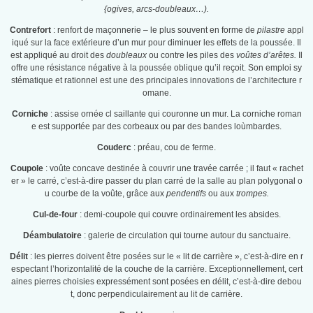
{ogives, arcs-doubleaux…).
Contrefort
: renfort de maçonnerie – le plus souvent en forme de
pilastre
appl
iqué sur la face extérieure d’un mur pour diminuer les effets de la poussée. Il
est appliqué au droit des
doubleaux
ou contre les piles des
voûtes d’arêtes.
Il
offre une résistance négative à la poussée oblique qu’il reçoit. Son emploi sy
stématique et rationnel est une des principales innovations de l’architecture r
omane.
Corniche
: assise ornée cl saillante qui couronne un mur. La corniche roman
e est supportée par des corbeaux ou par des bandes loùmbardes.
Couderc
: préau, cou de ferme.
Coupole
: voûte concave destinée à couvrir une travée carrée ; il faut « rachet
er » le carré, c’est-à-dire passer du plan carré de la salle au plan polygonal o
u courbe de la voûte, grâce aux
pendentifs
ou aux
trompes.
Cul-de-four
: demi-coupole qui couvre ordinairement les absides.
Déambulatoire
: galerie de circulation qui tourne autour du sanctuaire.
Délit
: les pierres doivent être posées sur le « lit de carrière », c’est-à-dire en r
espectant l’horizontalité de la couche de la carrière. Exceptionnellement, cert
aines pierres choisies expressément sont posées en délit, c’est-à-dire debou
t, donc perpendiculairement au lit de carrière.