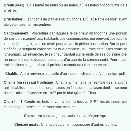
Breuil (breil)
: Bois fermé de murs ou de haies, où les bêtes ont coutume de s
e retirer.
Bruchenier
: Fabricants de paniers ou bruchons. Brûlis : Partie de forêt ayant
été volontairement incendiée.
Cantonnement
: Procédure par laquelle le seigneur abandonne une portion
de ses bois (
canton
) aux habitants des communautés qui peuvent dès lors l’e
xploiter à leur gré, sans en avoir pour autant la pleine possession. Sur la parti
e cédée, le seigneur conservait la nue-propriété, la justice et tous les droits se
igneuriaux. En revanche, le seigneur gardait sur le reste de ses bois une plei
ne propriété qui le dégage des droits d’usage de la communauté. Pour maint
enir les liens seigneuriaux, il préférait recourir aux cantonnements.
Chablis
: Arbre renversé à la suite d’un incident climatique (vent, neige, gel).
Chaîne (ou réseau) trophique
: Chaîne alimentaire : ensemble des relations
qui s’établissent entre des organismes en fonction de la façon dont ils se nour
rissent, mis en évidence en 1927 par le biologiste C. Elton.
Charrée
: 1. Cendre de bois servant à faire la lessive. 2. Résidu de soude qui
fait un engrais excellent. 3. Ancienne mesure.
Charte
: Au sens large, tout acte écrit au Moyen Age.
Chênaie mixte
: Chênaie également composée d’autres feuillus.