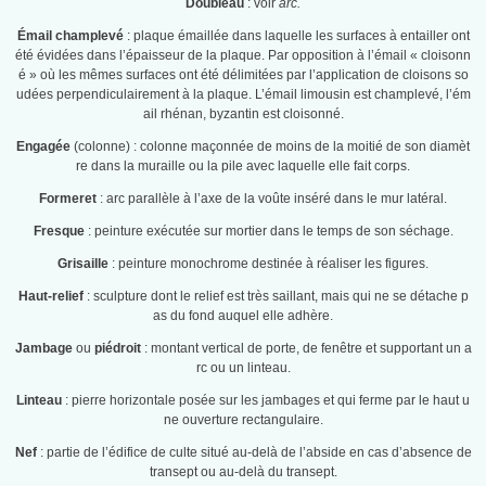
Doubleau
: voir
arc.
Émail champlevé
: plaque émaillée dans laquelle les surfaces à entailler ont
été évidées dans l’épaisseur de la plaque. Par opposition à l’émail « cloisonn
é » où les mêmes surfaces ont été délimitées par l’application de cloisons so
udées perpendiculairement à la plaque. L’émail limousin est champlevé, l’ém
ail rhénan, byzantin est cloisonné.
Engagée
(colonne) : colonne maçonnée de moins de la moitié de son diamèt
re dans la muraille ou la pile avec laquelle elle fait corps.
Formeret
: arc parallèle à l’axe de la voûte inséré dans le mur latéral.
Fresque
: peinture exécutée sur mortier dans le temps de son séchage.
Grisaille
: peinture monochrome destinée à réaliser les figures.
Haut-relief
: sculpture dont le relief est très saillant, mais qui ne se détache p
as du fond auquel elle adhère.
Jambage
ou
piédroit
: montant vertical de porte, de fenêtre et supportant un a
rc ou un linteau.
Linteau
: pierre horizontale posée sur les jambages et qui ferme par le haut u
ne ouverture rectangulaire.
Nef
: partie de l’édifice de culte situé au-delà de l’abside en cas d’absence de
transept ou au-delà du transept.