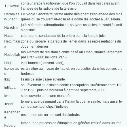
conteur arabe traditionnel, que l’on trouvait dans les cafés avant
Hakawati
l’arrivée de la radio et de la télévision.
Haram as
Le Noble Sanctuaire
, terme arabe désignant l’esplanade des Mos
h-Sharif
quées où se trouvent Al-Aqsa et le dôme du Rocher à Jérusalem.
juifs séfarades ultraorthodoxes, souvent associés en Israël à l’anti
Haredim
sionisme
Hazan
chanteur et conducteur de la prière dans la liturgie juive
Hetoimasi
zone qui sépare le paradis de l’enfer dans les représentations du
a
Jugement dernier
mouvement de résistance chiite basé au Liban, financé largement
Hezbollah
par l’Iran – 800 millions $/an -.
Hodja
vieil homme (souvent saint),
Iconostas
écran situé au niveau de l’autel, en particulier dans les églises ort
e
hodoxes
Ikat
tissus de soie tissée et teinte
soulèvement palestinien contre l’occupation israélienne entre 198
Intifada
7 et 1993, puis de nouveau à partir de septembre 2000.
Iwan
salle ouverte dans une mosquée
terme arabe désignant dans l’islam la guerre sainte, mais aussi le
Jihad
combat spirituel chez l’individu
Kebabhan
restaurant turc où l’on sert des kebabs.
e
tambour de procession éthiopien, en général creusé dans un tron
Kebero