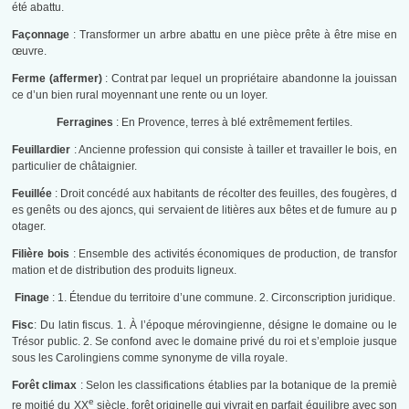
été abattu.
Façonnage
: Transformer un arbre abattu en une pièce prête à être mise en
œuvre.
Ferme (affermer)
: Contrat par lequel un propriétaire abandonne la jouissan
ce d’un bien rural moyennant une rente ou un loyer.
Ferragines
: En Provence, terres à blé extrêmement fertiles.
Feuillardier
: Ancienne profession qui consiste à tailler et travailler le bois, en
particulier de châtaignier.
Feuillée
: Droit concédé aux habitants de récolter des feuilles, des fougères, d
es genêts ou des ajoncs, qui servaient de litières aux bêtes et de fumure au p
otager.
Filière bois
: Ensemble des activités économiques de production, de transfor
mation et de distribution des produits ligneux.
Finage
: 1. Étendue du territoire d’une commune. 2. Circonscription juridique.
Fisc
: Du latin fiscus. 1. À l’époque mérovingienne, désigne le domaine ou le
Trésor public. 2. Se confond avec le domaine privé du roi et s’emploie jusque
sous les Carolingiens comme synonyme de villa royale.
Forêt climax
: Selon les classifications établies par la botanique de la premiè
e
re moitié du XX
siècle, forêt originelle qui vivrait en parfait équilibre avec son