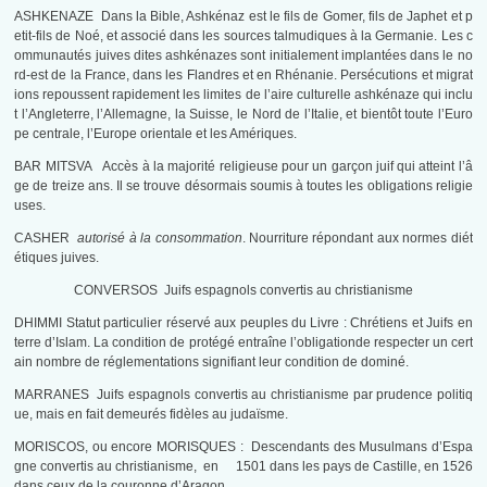
ASHKENAZE Dans la Bible, Ashkénaz est le fils de Gomer, fils de Japhet et p
etit-fils de Noé, et associé dans les sources talmudiques à la Germanie. Les c
ommunautés juives dites ashkénazes sont initialement implantées dans le no
rd-est de la France, dans les Flandres et en Rhénanie. Persécutions et migrat
ions repoussent rapidement les limites de l’aire culturelle ashkénaze qui inclu
t l’Angleterre, l’Allemagne, la Suisse, le Nord de l’Italie, et bientôt toute l’Euro
pe centrale, l’Europe orientale et les Amériques.
BAR MITSVA Accès à la majorité religieuse pour un garçon juif qui atteint l’â
ge de treize ans. Il se trouve désormais soumis à toutes les obligations religie
uses.
CASHER
autorisé à la consommation
. Nourriture répondant aux normes diét
étiques juives.
CONVERSOS Juifs espagnols convertis au christianisme
DHIMMI Statut particulier réservé aux peuples du Livre : Chrétiens et Juifs en
terre d’Islam. La condition de protégé entraîne l’obligationde respecter un cert
ain nombre de réglementations signifiant leur condition de dominé.
MARRANES Juifs espagnols convertis au christianisme par prudence politiq
ue, mais en fait demeurés fidèles au judaïsme.
MORISCOS, ou encore MORISQUES : Descendants des Musulmans d’Espa
gne convertis au christianisme, en 1501 dans les pays de Castille, en 1526
dans ceux de la couronne d’Aragon