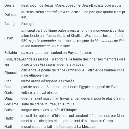
Déisis
description de Jésus, Marie, Joseph et Jean-Baptiste côte à côte.
au sens littéral :
bourré
; taxi collectif qui ne part que quand il est pl
Dolmus
ein.
Faranji
étranger.
principal parti politique palestinien, à l’origine mouvement de libér
ation fondé par Yasser Arafat et Khalil al-Wazir dans les années 1
Fatah
950; signifie
conquête
en arabe ; acronyme de
Mouvement de libé
ration nationale de la Palestine
.
Fellahin
paysan laboureur, surtout en Egypte (arabe).
Fidai, feda
les fidèles
(arabe) ; à l’origine, le terme désignait les membres de l
yin
a secte des Assassins; guerriers arabes.
officier de la pointe de lance
(amharique) ; officier de l’armée impé
Fitaurari
riale éthiopienne.
Franj
terme arabe désignant les croisés.
Fuul
plat de base au Soudan et en Haute-Egypte composé de fèves.
Garis
voiture à cheval éthiopienne.
Ghazi
guerrier saint musulman travaillant en général pour le plus offrant.
Gozleme
sorte de crêpe fourrée, en Turquie.
Guèze
langue des textes sacrés d’Ethiopie.
recueil de règles et d’histoires qui auraient été racontées par Mah
Hadith
omet à ses disciples et qui permettent d’expliquer le Coran.
Hadj
musulman qui a fait le pèlerinage à La Mecque.