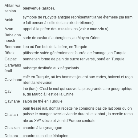
Ahlan wa
bienvenue (arabe).
sahlan
symbole de l’Egypte antique représentant la vie éternelle (sa form
Ankh
e fait penser à celle de la croix chrétienne),
Azan
appel à la prière des musulmans (voir « muezzin »).
Baba gha
sorte de caviar d’aubergines, au Moyen-Orient.
noush
Beerhane
lieu où l’on boit de la bière, en Turquie
Bôrek
pâtisserie salée généralement fourrée de fromage, en Turquie
Calpac
bonnet en forme de pain de sucre ren­versé, porté en Turquie
Caravans
auberge destinée aux négociants
érail
café en Turquie, où les hommes jouent aux cartes, boivent et rega
Cavehane
rdent la télévision.
thé (turc). C’est le mot qui couvre la plus grande aire géographiqu
Çay
e, du Maroc à l’est de la Chine
Çayhane
salon de thé en Turquie
pain tressé juif, dont la recette ne comporte pas de lait pour qu’on
puisse le manger avec la viande durant le sabbat ; la recette remo
Challah
e
nte au XV
siècle et vient d’Europe centrale.
Chazzan
chantre à la synagogue.
Debtara
chantre ou scribe éthiopien.