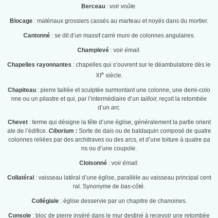
Berceau
: voir
voûte.
Blocage
: matériaux grossiers cassés au marteau et noyés dans du mortier.
Cantonné
: se dit d’un massif carré muni de colonnes angulaires.
Champlevé
: voir
émail.
Chapelles rayonnantes
: chapelles qui s’ouvrent sur le déambulatoire dès le
e
XI
siècle.
Chapiteau
: pierre taillée et sculptée surmontant une colonne, une demi-colo
nne ou un pilastre et qui, par l’intermédiaire d’un
tailloir,
reçoit la retombée
d’un
arc.
Chevet
: terme qui désigne la tête d’une église, généralement la partie orient
ale de l’édifice.
Ciborium :
Sorte de dais ou de baldaquin composé de quatre
colonnes reliées par des architraves ou des arcs, et d’une toiture à quatre pa
ns ou d’une coupole.
Cloisonné
: voir
émail.
Collatéral
: vaisseau latéral d’une église, parallèle au vaisseau principal cent
ral. Synonyme de
bas-côté.
Collégiale
: église desservie par un chapitre de chanoines.
Console
: bloc de pierre inséré dans le mur destiné à recevoir une retombée