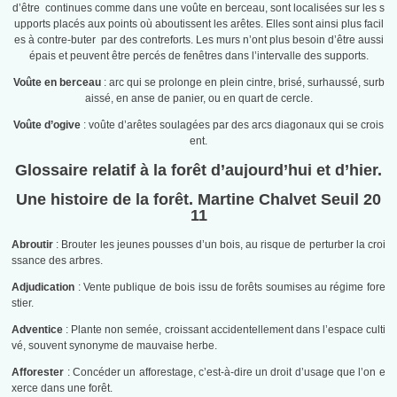
d’être continues comme dans une voûte en berceau, sont localisées sur les s
upports placés aux points où aboutissent les arêtes. Elles sont ainsi plus facil
es à contre-buter par des contreforts. Les murs n’ont plus besoin d’être aussi
épais et peuvent être percés de fenêtres dans l’intervalle des supports.
Voûte en berceau
: arc qui se prolonge en plein cintre, brisé, surhaussé, surb
aissé, en anse de panier, ou en quart de cercle.
Voûte d’ogive
: voûte d’arêtes soulagées par des arcs diagonaux qui se crois
ent.
Glossaire relatif à la forêt d’aujourd’hui et d’hier.
Une histoire de la forêt.
Martine Chalvet
Seuil 20
11
Abroutir
: Brouter les jeunes pousses d’un bois, au risque de perturber la croi
ssance des arbres.
Adjudication
: Vente publique de bois issu de forêts soumises au régime fore
stier.
Adventice
: Plante non semée, croissant accidentellement dans l’espace culti
vé, souvent synonyme de mauvaise herbe.
Afforester
: Concéder un afforestage, c’est-à-dire un droit d’usage que l’on e
xerce dans une forêt.