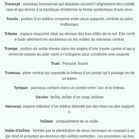
Transept
: vaisseau transversal qui dépasse souvent l’alignement des collaté
raux et qui donne à la basilique chrétienne la forme symbolique d’une croix.
Travée
: portion d’un édifice comprise entre deux supports, renforts ou piles
maîtresses.
Tribune
: espace maçonné situé au-dessus des bas-côtés de la nef. Elle contr
e-bute utilement les doubleaux ou les voûtes du vaisseau central.
Trompe
: portion de voûte élevée dans les angles d’une travée carrée et qui p
ermet de passer du plan carré à l’octogone pour construire une
coupole.
Truel
: Pressoir, fouloir
Trumeau
: pilier central qui supporte le linteau d’un portail qu’il partage en de
ux baies.
Tympan
: panneau compris dans un portail entre l’arc et le linteau.
Usclas
: brûlis, brûler d’un coup, brûlure
Vaisseau
.espace intérieur d’un édifice délimité par des murs ou des support
s.
Voûtain
: compartiment de la voûte.
Voûte d’arêtes
: formée par la pénétration de deux
berceaux
se coupant à an
gle droit et projetant au-dessous des arêtes saillantes. Les poussées, au lieu