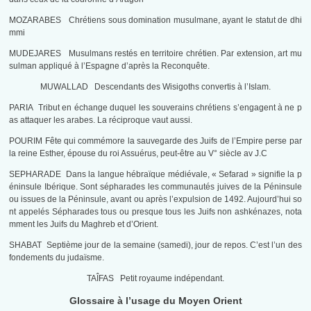
MOZARABES Chrétiens sous domination musulmane, ayant le statut de dhi
mmi
MUDEJARES Musulmans restés en territoire chrétien. Par extension, art mu
sulman appliqué à l’Espagne d’après la Reconquête.
MUWALLAD Descendants des Wisigoths convertis à l’Islam.
PARIA Tribut en échange duquel les souverains chrétiens s’engagent à ne p
as attaquer les arabes. La réciproque vaut aussi.
POURIM Fête qui commémore la sauvegarde des Juifs de l’Empire perse par
la reine Esther, épouse du roi Assuérus, peut-être au V° siècle av J.C
SEPHARADE Dans la langue hébraïque médiévale, « Sefarad » signifie la p
éninsule Ibérique. Sont sépharades les communautés juives de la Péninsule
ou issues de la Péninsule, avant ou après l’expulsion de 1492. Aujourd’hui so
nt appelés Sépharades tous ou presque tous les Juifs non ashkénazes, nota
mment les Juifs du Maghreb et d’Orient.
SHABAT Septième jour de la semaine (samedi), jour de repos. C’est l’un des
fondements du judaïsme.
TAÎFAS Petit royaume indépendant.
Glossaire à l’usage du Moyen Orient