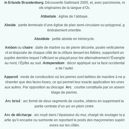
in Erlande Brandenburg.
Découverte Gallimard 2005, et, avec parcimonie, m
ots originaires de la langue d’Oc.
Abbatiale
: église de l’abbaye.
Abside
: partie terminale d’une église de plan semi-circulaire ou polygonal, g
énéralement orientée.
Absidiole
: petite abside en hémicycle.
Ambon
ou
chaire
: dalle de marbre ou de pierre décorée, posée verticaleme
nt et disposée de chaque côté de la clôture devant les fidèles, supportant un
pupitre derrière lequel l’officiant se plaçait pour lire alternativement l’Évangile
au nord, l’Épître au sud.
Antependium
: décor appliqué sur la face occidental
e de l’autel.
Appareil
: mode de construction où les pierres sont taillées de manière à ne p
résenter que des faces lisses, ce qui permet leur exacte application les unes
aux autres. Par opposition au
blocage.
Arc
: courbe constituée par un assem
blage de pierres.
Arc brisé
: arc formé de deux segments de courbe, obtenu en supprimant la
partie centrale d’un
arc en plein cintre.
Arc de décharge
: arc noyé dans l’épaisseur du mur, chargé de soulager la p
artie qu’il encadre ou surmonte en reportant le poids des maçonneries supéri
eures sur les côtés.