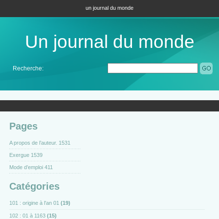
un journal du monde
Un journal du monde
Recherche:
Pages
A propos de l’auteur. 1531
Exergue 1539
Mode d’emploi 411
Catégories
101 : origine à l'an 01
(19)
102 : 01 à 1163
(15)