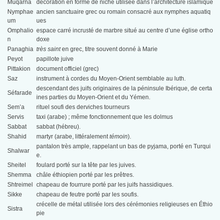
Muqarna
décoration en forme de niche utilisée dans l’architecture islamique
Nymphae
ancien sanctuaire grec ou romain consacré aux nymphes aquatiq
um
ues
Omphalio
espace carré incrusté de marbre situé au centre d’une église ortho
n
doxe
Panaghia
très saint
en grec, titre souvent donné à Marie
Peyot
papillote juive
Pittakion
document officiel (grec)
Saz
instrument à cordes du Moyen-Orient semblable au luth.
descendant des juifs originaires de la péninsule Ibérique, de certa
Séfarade
ines parties du Moyen-Orient et du Yémen.
Sem’a
rituel soufi des derviches tourneurs
Servis
taxi (arabe) ; même fonctionnement que les dolmus
Sabbat
sabbat (hébreu).
Shahid
martyr (arabe, littéralement
témoin
).
pantalon très ample, rappelant un bas de pyjama, porté en Turqui
Shalwar
e.
Sheitel
foulard porté sur la tête par les juives.
Shemma
châle éthiopien porté par les prêtres.
Shtreimel
chapeau de fourrure porté par les juifs hassidiques.
Sikke
chapeau de feutre porté par les soufis.
crécelle de métal utilisée lors des cérémonies religieuses en Éthio
Sistra
pie