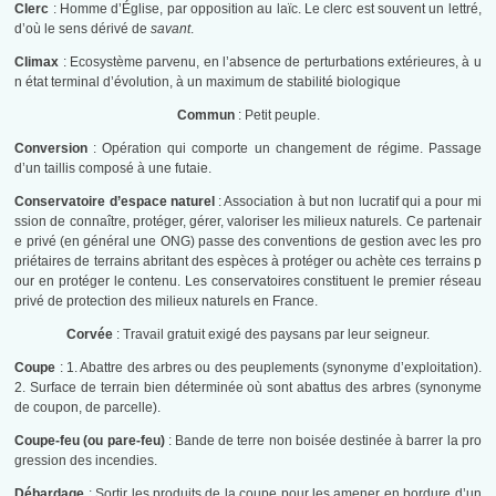
Clerc
: Homme d’Église, par opposition au laïc. Le clerc est souvent un lettré,
d’où le sens dérivé de
savant
.
Climax
: Ecosystème parvenu, en l’absence de perturbations extérieures, à u
n état terminal d’évolution, à un maximum de stabilité biologique
Commun
: Petit peuple.
Conversion
: Opération qui comporte un changement de régime. Passage
d’un taillis composé à une futaie.
Conservatoire d’espace naturel
: Association à but non lucratif qui a pour mi
ssion de connaître, protéger, gérer, valoriser les milieux naturels. Ce partenair
e privé (en général une ONG) passe des conventions de gestion avec les pro
priétaires de terrains abritant des espèces à protéger ou achète ces terrains p
our en protéger le contenu. Les conservatoires constituent le premier réseau
privé de protection des milieux naturels en France.
Corvée
: Travail gratuit exigé des paysans par leur seigneur.
Coupe
: 1. Abattre des arbres ou des peuplements (synonyme d’exploitation).
2. Surface de terrain bien déterminée où sont abattus des arbres (synonyme
de coupon, de parcelle).
Coupe-feu (ou pare-feu)
: Bande de terre non boisée destinée à barrer la pro
gression des incendies.
Débardage
: Sortir les produits de la coupe pour les amener en bordure d’un