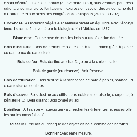
e sont déclarées biens nationaux (2 novembre 1789), puis vendues pour réso
udre la crise financière. Par la suite, l’expression est étendue au domaine de l
a Couronne et aux biens des émigrés et des suspects (30 mars 1792).
Biocénose
: Association végétale et animale vivant en équilibre avec l’écosys
tème. Le terme fut inventé par le biologiste Karl Môbius en 1877.
Blanc étoc
: Coupe rase de tous les bois sur une étendue donnée.
Bois d’industrie
: Bois de dernier choix destiné à la trituration (pâte à papier
ou panneaux de particules).
Bois de feu
: Bois destiné au chauffage ou à la carbonisation.
Bois de garde (ou réserve
) : Voir Réserve.
Bois de trituration
: Bois destiné à la fabrication de pâte à papier, panneau d
e particules ou de fibres.
Bois d’œuvre
: Bois destiné aux utilisations nobles (menuiserie, charpente, é
bénisterie…).
Bois gisant
: Bois tombé au sol.
Boisilleur
: Artisan ou villageois qui va chercher les différentes richesses offer
tes par les massifs boisés.
Boisselier
: Artisan qui fabrique des objets en bois, comme des barattes.
Bonnier
: Ancienne mesure.