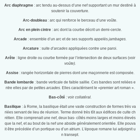
Arc diaphragme
: arc tendu au-dessus d’une nef supportant un mur destiné à
soutenir la couverture.
Arc-doubleau
: arc qui renforce le berceau d’une voûte.
Arc en plein cintre
: arc dont la courbe décrit un demi-cercle.
Arcade
: ensemble d’un arc et de ses supports appelés
jambages.
Arcature
: suite
d’arcades
appliquées contre une paroi.
Arête
: ligne droite ou courbe formée par l’intersection de deux surfaces (voir
voûte).
Assise
: rangée horizontale de pierres dont une maçonnerie est composée.
Bande lombarde
: bande verticale de faible saillie. Ces bandes sont reliées e
ntre elles par de petites
arcades.
Elles caractérisent le «premier art roman ».
Bas-côté
: voir
collatéral.
Basilique
: à Rome, la basilique était une vaste construction de formes très va
riées servant de lieu de réunion. Terme donné très tôt aux édifices de culte ch
rétien. Elle comprenait une nef, deux bas- côtés moins larges et moins élevés
que la nef, et au bout de la nef une abside généralement orientée. Elle pouva
it être précédée d’un portique ou d’un atrium. L’époque romane lui adjoignit u
n transept.