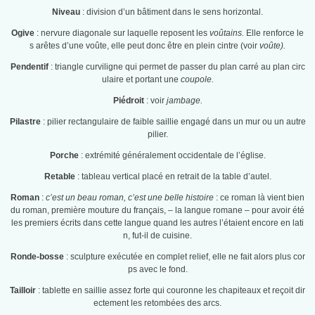
Niveau
: division d’un bâtiment dans le sens horizontal.
Ogive
: nervure diagonale sur laquelle reposent les
voûtains.
Elle renforce le
s arêtes d’une voûte, elle peut donc être en plein cintre (voir
voûte).
Pendentif
: triangle curviligne qui permet de passer du plan carré au plan circ
ulaire et portant une
coupole.
Piédroit
: voir
jambage.
Pilastre
: pilier rectangulaire de faible saillie engagé dans un mur ou un autre
pilier.
Porche
: extrémité généralement occidentale de l’église.
Retable
: tableau vertical placé en retrait de la table d’autel.
Roman
:
c’est un beau roman, c’est une belle histoire
: ce roman là vient bien
du roman, première mouture du français, – la langue romane – pour avoir été
les premiers écrits dans cette langue quand les autres l’étaient encore en lati
n, fut-il de cuisine.
Ronde-bosse
: sculpture exécutée en complet relief, elle ne fait alors plus cor
ps avec le fond.
Tailloir
: tablette en saillie assez forte qui couronne les chapiteaux et reçoit dir
ectement les retombées des arcs.