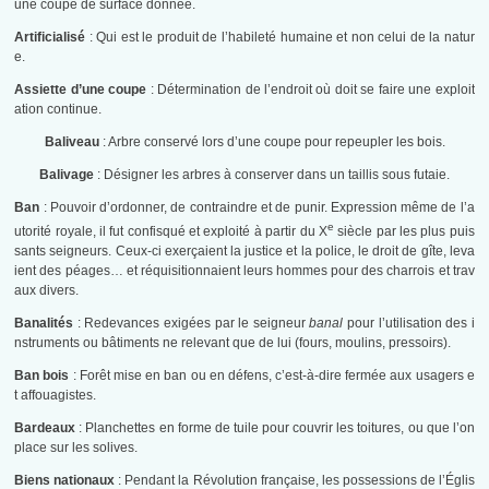
une coupe de surface donnée.
Artificialisé
: Qui est le produit de l’habileté humaine et non celui de la natur
e.
Assiette d’une coupe
: Détermination de l’endroit où doit se faire une exploit
ation continue.
Baliveau
: Arbre conservé lors d’une coupe pour repeupler les bois.
Balivage
: Désigner les arbres à conserver dans un taillis sous futaie.
Ban
: Pouvoir d’ordonner, de contraindre et de punir. Expression même de l’a
e
utorité royale, il fut confisqué et exploité à partir du X
siècle par les plus puis
sants seigneurs. Ceux-ci exerçaient la justice et la police, le droit de gîte, leva
ient des péages… et réquisitionnaient leurs hommes pour des charrois et trav
aux divers.
Banalités
: Redevances exigées par le seigneur
banal
pour l’utilisation des i
nstruments ou bâtiments ne relevant que de lui (fours, moulins, pressoirs).
Ban bois
: Forêt mise en ban ou en défens, c’est-à-dire fermée aux usagers e
t affouagistes.
Bardeaux
: Planchettes en forme de tuile pour couvrir les toitures, ou que l’on
place sur les solives.
Biens nationaux
: Pendant la Révolution française, les possessions de l’Églis