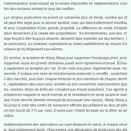
l’administration avait essayé de le rendre impossible en réglementant le nom
bre des esclaves suivant le rang des maîtres.
Les simples particuliers ne purent en conserver plus de trente, nombre qui ét
ait peut-être large pour le service familial, mais qui était évidemment insuffisa
nt pour l’exploitation d’une grande propriété. La différence du mode d’exploit
ation devait tenir à la classe des propriétaires : les fonctionnaires, que leur ch
arge forçait à être toujours absents, devaient faire exploiter par des fermiers ; l
es particuliers, au contraire, exploitaient au moins partiellement au moyen d’e
sclaves qu’ils dirigeaient eux-mêmes.
En somme, la tentative de Wang Mang pour supprimer l’esclavage privé, pour
supprimer aussi les grands domaines paraît avoir rapidement échoué. Échou
a également sa tentative (en l’an 10 de notre ère) pour réglementer toute l’éc
onomie. Il institua une série de fonctionnaires préposés à cet effet : surveillant
s des marchés, pour fixer chaque trimestre le prix maximum de chaque denré
e ; égalisateurs des cours pour acheter au prix courant les marchandises (gra
ins, soieries, tissus de toile) qui n’avaient pas trouvé acquéreur. Ces agents g
ardaient en magasin le stock invendu et le remettaient en vente quand le man
que d’une denrée donnée menaçait de provoquer une hausse. Wang Mang a
lla jusqu’à créer des sortes de banquiers officiels qui prêtaient au taux (d’aille
urs fort lourd) de 3 % par mois. D’autre part, l’impôt fut basé sur la dîme du bé
néfice.
Indépendamment des agriculteurs au sujet desquels le calcul, à chaque récol
te, était relativement facile, l’État exigea une déclaration de profession des div