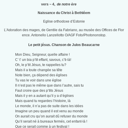
vers ~ 4,
de notre ère
Naissance du Christ à Bethléem
Eglise orthodoxe d’Estonie
L’Adoration des mages, de Gentile da Fabriano, au musée des Offices de Flor
ence. Antonello Lanzellotto O/AGF Foto/Photononstop.
Le petit jésus. Chanson de Julos Beaucarne
Mon Dieu, Seigneur, quelle affaire !
C’ t’ un bia p’tit effant, savous, c’ti-là!
Oh, le p’tit Jésus, te rappelles tu?
Mais il a toute changée sa tête
Note bien, ça dépend des églises
Tu vas le voir dans une église
Il n’est pas le même que dans l’autre, sais tu
Faut croire que des p’tits Jésus
Mais il y en a autant qu’il y a d’églises
Mais quand tu regardes l’histoire, là
Le monde, il n’a pas de suite dans les idées
Imagine un peu quand il est venu au monde
On aurait cru qu’on aurait dû refuser du monde
Qu’il serait né à bureaux fermés, cet enfant-là !
Que ce serait comme à un festival !