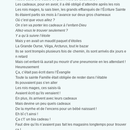
Les cadeaux, pour en avoir, il a été obligé d’attendre après les rois
Les rois mages, tu sais bien, les grands efflanqués de l’Écriture Sainte
Ils étaient partis six mois à l’avance sur deux gros chameaux
Où c’est que vous allez ?
On s’en va porter les cadeaux à l’enfant-Dieu
Allez-vous le trouver seulement ?
Y a qu’à suivre l’étoile
Mais y en avait un maudit paquet d’étoiles
La Grande Ourse, Véga, Arcturus, tout le bazar
Ils se sont trompés plusieurs fois de chemin, ils sont arrivés dix jours e
n retard
Mais cet enfant-là aurait pu mourir d’une pneumonie en les attendant !
Heureusement
Ça, c’était pas écrit dans l’Évangile
Toute la sainte Famille était obligée de rester dans l’étable
Ils pouvaient pas s’en aller
Les rois mages, ces saisis-là
Avaient écrit qu’ils venaient !
En plus, ils arrivent avec leurs cadeaux
Mais devine un peu quels cadeaux
De la myrrhe et de l’encens pour un bébé naissant !
Eh bî c’t ainsi !
Ça c’t’ un bia cadeau !
Faut dire qu’ils n’avaient pas fait les magasins longtemps pour trouver
ça !