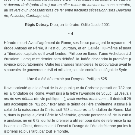
st devenu droit (ortho-doxe) par un aller-retour de torsions en sens contraire,
au travers d’un incessant bras de fer entre fractions sécessionnistes (Alexand
rie, Antioche, Carthage, etc)
Régis Debray.
Dieu, un itinéraire. Odile Jacob 2001
~ 4
Hérode meurt. Avec l’agrément de Rome, ses fils se partagent le royaume : H
érode Antipas en Pérée, à l’est du Jourdain, et en Galilée ; lui-même résidait
à Tibériade, capitale qu’il avait fondée. Philippe en Iturée, l’aîné Archelaos à J
érusalem. Lorsque ce dernier sera détrôné, la Judée deviendra la première p
rovince procuratorienne. Outre les charges financières, le procurateur avait le
s pouvoirs de gouverneur civil et militaire, sous le contrôle du légat de Syrie.
L’an 0
a été déterminé par Denys le Petit, en 525.
Il avait calculé que le début de la vie publique du Christ se passait en 782 apr
ès la fondation de Rome. Ayant pris à la lettre l’Évangile de St Luc :
Et Jésus, l
ors de ses débuts
(de vie publique…)
, avait environ trente ans…
il déduisit 29
ans accomplis de 782 pour fixer ainsi le début de l’ère chrétienne, assimilé à
celui de la naissance du Christ, soit 753 ans après la fondation de Rome. Mai
s, dans la pratique, c’est Bède le Vénérable, grande personnalité de la cultur
e anglaise, né en 672, qui fut le premier à utiliser pour date de référence la na
issance du Christ, donnant ainsi l’envoi à l’usage de l’ère chrétienne par les h
istoriens et, plus tard, par tout le monde.