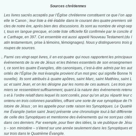
Sources chrétiennes
Les livres sacrés acceptés par l’Église chrétienne constituent ce que l’on app
elle le
Canon
; leur liste a été établie dans le courant des quatre premiers siè
cles de notre ère, après bien des discussions. Ils sont au nombre de vingt-sep
t, tous en langue grecque, et cette liste officielle fût confirmée par le concile d
e Carthage, en 397. Cet ensemble est aussi appelé
Nouveau Testament
(du l
atin testamentum,
prise à témoins, témoignages
). Nous y distinguerons trois g
roupes de sources.
Parmi ces vingt-sept livres, il en est quatre qui nous rapportent les principaux
événements de la vie de Jésus et les thèmes essentiels de son enseignemen
t, ce sont les quatre Evangiles, dits
canoniques
, c’est-à-dire admis par les aut
orités de l’Église (le mot
évangile
provient d’un mot grec qui signifie
Bonne N
ouvelle
). Ils sont attribués à quatre apôtres, saint Marc, saint Matthieu, saint L
uc et saint Jean, et on les désigne par les noms de ces auteurs. Les trois pre
miers se ressemblent suffisamment, quant à la nature des événements retenu
s et à l’ordre relatif dans lequel ils sont contés, pour qu’on ait pu répartir leur c
ontenu en trois colonnes parallèles, offrant une sorte de vue synoptique de l’h
istoire de Jésus ; on les appelle pour cette raison les Synoptiques. Le Quatriè
me Évangile (selon saint Jean) présente une chronologie tout à fait différente
de celle des Synoptiques et mentionne des événements qui ne sont pas cités
dans ces derniers. Par exemple, pour fixer des idées, la vie publique de Jésu
s – son ministère – s’étend sur une année seulement dans les Synoptiques et
sur trois dans le Quatrième Évangile.