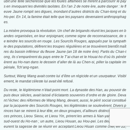
ubit une telle sécheresse que les foules affamées se mirent à parcourir le pay
s en invoquant les divinités taoïstes. En l’an 2 de notre ère, autre danger : le fl
euve Jaune rompit ses digues, inondant d’autres districts du Chan-tong et du
Ho-pei. En 14, la famine était telle que les paysans devenaient anthropophag
es.
La misère provoqua la révolution. Un chef de brigands réunit les jacques en b
andes organisées, en leur enjoignant, comme signe de reconnaissance, de s
e teindre les sourcils en rouge. Les Sourcils Rouges, appuyés par la sympath
ie des populations, défirent les troupes régulières et se trouvèrent bientôt maît
res du bassin inférieur du fleuve Jaune (an 18 de notre ère). Partis du Chan-t
ong, ils s’emparèrent du pays entre le T’ai-chan et le Houai-ho d’où ils pénétr
èrent au Ho-nan dans le dessein d’aller de là au Chen-si, piller la capitale im
périale, Tch’ang-ngan.
Surtout, Wang Mang avait contre lui d’être un régicide et un usurpateur. Visibl
ement, le mandat céleste lui avait été refusé.
Du reste, le légitimisme n’était point mort. La dynastie des Han, au pouvoir de
puis deux siècles, avait laissé d’éclatants souvenirs d’ordre et de gloire. Deva
nt l’échec des réformes de Wang Mang, devant, aussi, le péril social constitué
par la jacquerie des Sourcils Rouges, les légitimistes se soulevèrent. Divers p
rinces han se mirent à leur tête, en deux groupes, d’ailleurs distincts. Deux de
ces princes, Lieou Sieou, et Lieou Yin, prirent les armes à Nan-yang, dans le
sud-ouest du Ho-nan ; un autre, Lieou Houan, au Hou-pei. Les deux groupes
eurent la sagesse de se réunir en acceptant Lieou Hiuan comme chef, en 22,