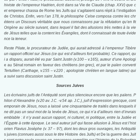
hiviste de l’empereur Hadrien, écrit dans sa
Vie de Claude
(chap. XXV) que c
et
empereur chassa de Rome les Juifs qui s’agitaient sans répit à l’instigation
de Christos
. Enfin, vers l’an 178, le philosophe Celse composa contre les chr
étiens un
Discours véritable
que nous connaissons par la réfutation qu’en fit
Origène au siècle suivant, dans lequel il fait des allusions très nettes à la vie
de Jésus telles que la content les Évangiles, dont il connaissait de toute évide
nce la teneur.
Reste Pilate, le procurateur de Judée, qui aurait adressé à l’empereur Tibère
un rapport officiel sur Jésus (ce qui est d’ailleurs fort probable). Ce rapport, qu
i a disparu, aurait été vu par Saint Justin (v.100 – v.165), auteur d’une
Apologi
e au Sénat romain en faveur des chrétiens
(en grec), et par le païen converti
Tertullien (Carthage, v.155 – v.220 ; apologiste chrétien en langue latine) qui
a suivi sans discussion saint Justin.
Sources Juives
Les écrivains juifs de l’Antiquité sont plus silencieux encore que les païens. P
hilon d’Alexandrie (v.20 av. J.C. -v.54 ap. J.C.), juif d’expression grecque, cont
emporain de Jésus, nous a laissé une cinquantaine de traités dans lesquels il
ne dit pas un seul mot de la
levée
de Jésus, ce qui n’a d’ailleurs rien d’invrais
emblable : il n’y avait aucun rapport, ni culturel, ni politique, entre la Judée et
l’Égypte à cette époque. Le seul auteur juif qui fasse allusion à Jésus est l’hist
orien Flavius Josèphe (v. 37 – 97), dont les deux gros ouvrages, les
Antiquité
s juives
(connues aussi sous le titre
Histoire des Juifs
) et
De la guerre des Juif