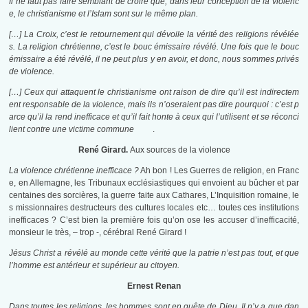
Il ne faut pas faire semblant de croire que, dans leur conception de la violenc
e, le christianisme et l’Islam sont sur le même plan.
[…] La Croix, c’est le retournement qui dévoile la vérité des religions révélée
s. La religion chrétienne, c’est le bouc émissaire révélé. Une fois que le bouc
émissaire a été révélé, il ne peut plus y en avoir, et donc, nous sommes privés
de violence.
[…] Ceux qui attaquent le christianisme ont raison de dire qu’il est indirectem
ent responsable de la violence, mais ils n’oseraient pas dire pourquoi : c’est p
arce qu’il la rend inefficace et qu’il fait honte à ceux qui l’utilisent et se réconci
lient contre une victime commune
.
René Girard.
Aux sources de la violence
La violence chrétienne inefficace ?
Ah bon ! Les Guerres de religion, en Franc
e, en Allemagne, les Tribunaux ecclésiastiques qui envoient au bûcher et par
centaines des sorcières, la guerre faite aux Cathares, L’Inquisition romaine, le
s missionnaires destructeurs des cultures locales etc… toutes ces institutions
inefficaces ? C’est bien la première fois qu’on ose les accuser d’inefficacité,
monsieur le très, – trop -, cérébral René Girard !
Jésus Christ a révélé au monde cette vérité que la patrie n’est pas tout, et que
l’homme est antérieur et supérieur au citoyen.
Ernest Renan
Dans toutes les religions, les hommes sont en quête de Dieu. Il n’y a que dan