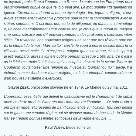
ne loyauté particulière à l’empereur à Rome. Je crois que les Européens ont t
out simplement oublié ce que
religio
veut dire. Le mot, signifie littéralement
dil
igence
. Cicéron en a donné la bonne étymologie : lire, legere, religere, c’est-
à-dire étudier attentivement le protocole pour régler la communication avec le
s êtres supérieurs. C’est donc une sorte de diligence, ou dans ma terminologi
e, un code d’entraînement. Pour cette raison, je crois que
le retour du religieu
x
ne serait efficace que s’il pouvait conduire à des pratiques d’exercices inten
sifiés. En revanche, nos
nouveaux religieux
ne sont que des rêveurs paresse
ux la plupart du temps. Mais au XX° siècle, le sport a pris le dessus dans la ci
vilisation occidentale. Ce n’est pas la religion qui est revenue, c’est le sport q
ui est réapparu, après avoir été oublié pendant presque 1 500 ans. Ce n’est p
as le fidéisme, mais l’athlétisme qui a occupé le devant de la scène. Pierre de
Coubertin voulait créer une religion du muscle au tournant du XX° siècle. Il a
échoué comme fondateur d’une religion, mais il a triomphé comme créateur
d’un nouveau système d’exercices.
Slavoj Zizek,
philosophe slovène né en 1949. Le Monde du 28 mai 2011
L’opération essentielle qui définit le catholicisme est le changement de subst
ance de deux produits élaborés par l’industrie de l’homme … Or pain et vin s
ont blé et vigne, et procédés de panification et de vinification. Tout ceci définit
sur le globe une certaine région qui se dispose autour du bassin de la Médite
rranée : région dont les limites sont celles de la vigne et du blé …
Paul Valery.
Étude sur le vin