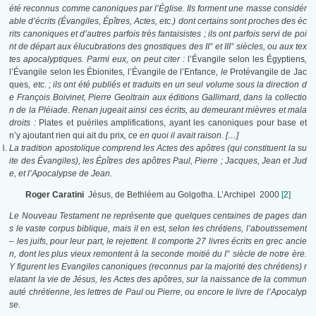
été reconnus comme canoniques par l’Église. Ils forment une masse considér
able d’écrits (Évangiles, Épîtres, Actes, etc.) dont certains sont proches des éc
rits canoniques et d’autres parfois très fantaisistes ; ils ont parfois servi de poi
nt de départ aux élucubrations des gnostiques des II° et III° siècles, ou aux tex
tes apocalyptiques. Parmi eux, on peut citer :
l’Évangile selon les Égyptiens
,
l’Évangile selon les Ébionites
,
l’Évangile de l’Enfance
, le
Protévangile de Jac
ques
, etc. ; ils ont été publiés et traduits en un seul volume sous la direction d
e François Boivinet, Pierre Geoltrain aux éditions Gallimard, dans la collectio
n de la Pléiade. Renan jugeait ainsi ces écrits, au demeurant mièvres et mala
droits :
Plates et puériles amplifications, ayant les canoniques pour base et
n’y ajoutant rien qui ait du prix
, ce en quoi il avait raison. […]
La tradition apostolique comprend les Actes des apôtres (qui constituent la su
ite des Évangiles), les Épîtres des apôtres Paul, Pierre ; Jacques, Jean et Jud
e, et l’Apocalypse de Jean.
Roger Caratini
Jésus, de Bethléem au Golgotha. L’Archipel 2000
[2]
Le Nouveau Testament ne représente que quelques centaines de pages dan
s le vaste corpus biblique, mais il en est, selon les chrétiens, l’aboutissement
– les juifs, pour leur part, le rejettent. Il comporte 27 livres écrits en grec ancie
n, dont les plus vieux remontent à la seconde moitié du I° siècle de notre ère.
Y figurent les Evangiles canoniques (reconnus par la majorité des chrétiens) r
elatant la vie de Jésus, les Actes des apôtres, sur la naissance de la commun
auté chrétienne, les lettres de Paul ou Pierre, ou encore le livre de l’Apocalyp
se.