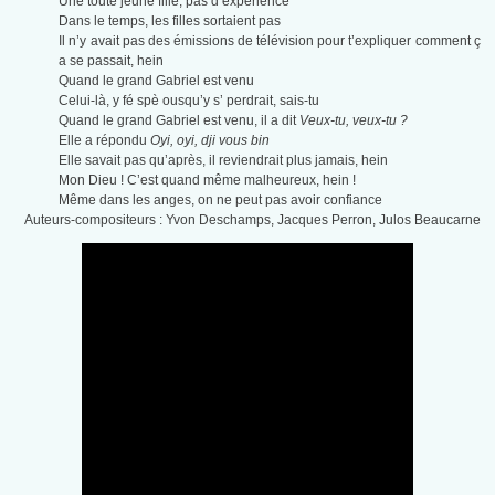
Une toute jeune fille, pas d’expérience
Dans le temps, les filles sortaient pas
Il n’y avait pas des émissions de télévision pour t’expliquer comment ç
a se passait, hein
Quand le grand Gabriel est venu
Celui-là, y fé spè ousqu’y s’ perdrait, sais-tu
Quand le grand Gabriel est venu, il a dit
Veux-tu, veux-tu ?
Elle a répondu
Oyi, oyi, dji vous bin
Elle savait pas qu’après, il reviendrait plus jamais, hein
Mon Dieu ! C’est quand même malheureux, hein !
Même dans les anges, on ne peut pas avoir confiance
Auteurs-compositeurs : Yvon Deschamps, Jacques Perron, Julos Beaucarne