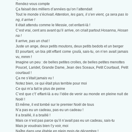
Rendez-vous compte
Ça faisait des milliers d’années qu’on l’attendait
Tout le monde s’écrivait
Attention, les gars, il s’en vient, ça sera pas lo
ng, il arrive !
Il était attendu comme le Messie, cet enfant-là !
C’est vrai, cent ans avant qu’il arrive, on criait partout
Hosanna, Hosan
na !
Il arrive, pas un chat !
Juste un ange, deux petits moutons, deux petits bedots et un berger
Et pourtant, un bia ptit effant come çoulà, sais-tu, on n’en avait jamais
vu, mmm !
Imagine un peu : de belles petites crolles, de belles petites menottes
Poucet, Laridet, Grande Dame, Jean des Sceaux, Petit Courtaud, Petit
courtaud !
Ça ne s’était jamais vu !
Notez bien, ce qui était plus terrible pour moi
Ce qui m’a fait le plus de peine
C’est que c’t’ effant-là a eu l’idée de venir au monde en pleine nuit de
Noël !
Et même, il est tombé sur le premier Noël de tous
N’a pas eu un cadeau, pas eu un cadeau !
Il a braillé, il a braillé !
Mais ce n’est pas parce qu’il n’avait pas eu un cadeau, sais-tu
Mais je voudrais bien t’y voir, moi
Naître dans une étable en plein mois de décembre !