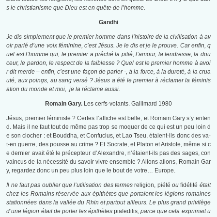
s le christianisme que Dieu est en quête de l’homme.
Gandhi
Je dis simplement que le premier homme dans l’histoire de la civilisation à av
oir parlé d’une voix féminine, c’est Jésus. Je le dis et je le prouve. Car enfin, q
uel est l’homme qui, le premier a prêché la pitié, l’amour, la tendresse, la dou
ceur, le pardon, le respect de la faiblesse ? Quel est le premier homme à avoi
r dit merde – enfin, c’est une façon de parler -, à la force, à la dureté, à la crua
uté, aux poings, au sang versé ? Jésus a été le premier à réclamer la féminis
ation du monde et moi, je la réclame aussi.
Romain Gary.
Les cerfs-volants. Gallimard 1980
Jésus, premier féministe ? Certes l’affiche est belle, et Romain Gary s’y enten
d. Mais il ne faut tout de même pas trop se moquer de ce qui est un peu loin d
e son clocher : et Bouddha, et Confucius, et Lao Tseu, étaient-ils donc des va-
t-en guerre, des pousse au crime ? Et Socrate, et Platon et Aristote, même si c
e dernier avait été le précepteur d’Alexandre, n’étaient-ils pas des sages, con
vaincus de la nécessité du savoir vivre ensemble ? Allons allons, Romain Gar
y, regardez donc un peu plus loin que le bout de votre… Europe.
Il ne faut pas oublier que l’utilisation des termes
religion, piété
ou
fidélité
était
chez les Romains réservée aux épithètes que portaient les légions romaines
stationnées dans la vallée du Rhin et partout ailleurs. Le plus grand privilège
d’une légion était de porter les épithètes
piafedilis
, parce que cela exprimait u