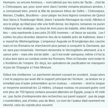
Hermann, ou encore Arminius, – nom latinisé par les soins de Tacite -, chef de
s Chérusques, qui, pour avoir servi dans l’armée romaine plusieurs années, l
a connaissait bien, prend la tête de plusieurs tribus de Goths – Chérusques,
Marses, Chattes, Bructères – pour piéger les trois légions romaines de Quinct
ilius Varus à Teutoburger Wald, (dans l’actuelle Allemagne du nord). Attirées d
ans le piège qu’était pour elle une forêt dense, les légions romaines ne puren
t déployer leur stratégie ; au bout de trois jours de bataille, elles étaient anéan
ties – cela représente à peu près 20 000 hommes – et Varus se suicida. Les f
ouilles les plus récentes situent le lieu de la bataille près de Kalkriese, dans l
e massif du Wiehengebirge. L’empereur Auguste en fit longtemps des cauche
mars et les Romains ne chercheront plus jamais à conquérir la Germanie, qui
ne sera pas romanisée. Hermann deviendra le Vercingétorix allemand, à la n
uance près – mais elle est de taille -, qu’il est resté vainqueur, même s’il fut tu
é plus tard dans un combat contre les Romains. Rhin et Danube vont rester le
s frontières de l’empire. En deçà, les opérations de pacification ne manquero
nt pas de l’Espagne à l’Asie Mineure.
Début ère chrétienne. Le parchemin devient courant en occident. Jusqu’alors
c’est le papyrus qui avait été le support principal de l’écriture ; sa texture ne p
ermettait pas d’autre présentation qu’en rouleau, – volumen – dont la longue
ur moyenne avoisinait les 12 mètres, (chaque rouleau ne pouvant guère cont
enir plus de 750 lignes) certains pouvant atteindre en Égypte, jusqu’à 45 mètr
es : pas facile d’entreprendre des recherches sur pareil support : pas de page
s numérotées, pas d’index, pas de titres. Le nom de l’auteur était rarement me
ntionné, celui du copiste plus souvent.