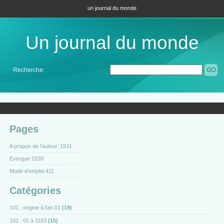
un journal du monde
Un journal du monde
Recherche:
Pages
A propos de l’auteur. 1531
Exergue 1539
Mode d’emploi 411
Catégories
101 : origine à l'an 01
(19)
102 : 01 à 1163
(15)