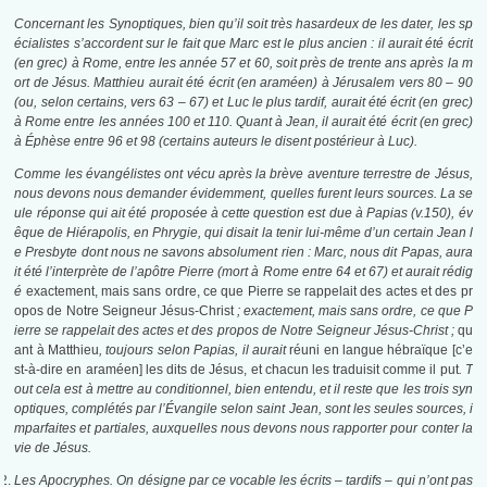
Concernant les Synoptiques, bien qu’il soit très hasardeux de les dater, les sp
écialistes s’accordent sur le fait que Marc est le plus ancien : il aurait été écrit
(en grec) à Rome, entre les année 57 et 60, soit près de trente ans après la m
ort de Jésus. Matthieu aurait été écrit (en araméen) à Jérusalem vers 80 – 90
(ou, selon certains, vers 63 – 67) et Luc le plus tardif, aurait été écrit (en grec)
à Rome entre les années 100 et 110. Quant à Jean, il aurait été écrit (en grec)
à Éphèse entre 96 et 98 (certains auteurs le disent postérieur à Luc).
Comme les évangélistes ont vécu après la brève aventure terrestre de Jésus,
nous devons nous demander évidemment, quelles furent leurs sources. La se
ule réponse qui ait été proposée à cette question est due à Papias (v.150), év
êque de Hiérapolis, en Phrygie, qui disait la tenir lui-même d’un certain Jean l
e Presbyte dont nous ne savons absolument rien : Marc, nous dit Papas, aura
it été l’interprète de l’apôtre Pierre (mort à Rome entre 64 et 67) et aurait rédig
é
exactement, mais sans ordre, ce que Pierre se rappelait des actes et des pr
opos de Notre Seigneur Jésus-Christ
; exactement, mais sans ordre, ce que P
ierre se rappelait des actes et des propos de Notre Seigneur Jésus-Christ ;
qu
ant à Matthieu
, toujours selon Papias, il aurait
réuni en langue hébraïque [c’e
st-à-dire en araméen] les dits de Jésus, et chacun les traduisit comme il put
. T
out cela est à mettre au conditionnel, bien entendu, et il reste que les trois syn
optiques, complétés par l’Évangile selon saint Jean, sont les seules sources, i
mparfaites et partiales, auxquelles nous devons nous rapporter pour conter la
vie de Jésus.
Les Apocryphes. On désigne par ce vocable les écrits – tardifs – qui n’ont pas