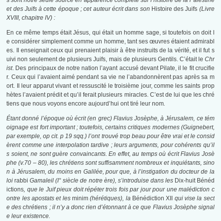
s
sont notre seule source en apparence complète sur l’histoire de la Palestine
et des Juifs à cette époque ; cet auteur écrit dans son
Histoire des Juifs
(Livre
XVIII, chapitre IV) :
En ce même temps était Jésus, qui était un homme sage, si toutefois on doit l
e considérer simplement comme un homme, tant ses œuvres étaient admirabl
es. Il enseignait ceux qui prenaient plaisir à être instruits de la vérité, et il fut s
uivi non seulement de plusieurs Juifs, mais de plusieurs Gentils. C’était le
Chr
ist
. Des principaux de notre nation l’ayant accusé devant Pilate, il le fit crucifie
r. Ceux qui l’avaient aimé pendant sa vie ne l’abandonnèrent pas après sa m
ort. Il leur apparut vivant et ressuscité le troisième jour, comme les saints prop
hètes l’avaient prédit et qu’il ferait plusieurs miracles. C’est de lui que les chré
tiens que nous voyons encore aujourd’hui ont tiré leur nom
.
Étant donné l’époque où écrit (en grec) Flavius Josèphe, à Jérusalem, ce tém
oignage est fort important ; toutefois, certains critiques modernes (Guignebert,
par exemple, op cit. p 19 sqq.) l’ont trouvé trop beau pour être vrai et le consid
èrent comme une interpolation tardive ; leurs arguments, pour cohérents qu’il
s soient, ne sont guère convaincants. En effet, au temps où écrit Flavius Josè
phe (v.70 – 80), les chrétiens sont suffisamment nombreux et inquiétants, sino
n à Jérusalem, du moins en Galilée, pour que, à l’instigation du docteur de la
loi
rabbi
Gamaleil (I° siècle de notre ère), s’introduise dans les
Dix-huit Bénéd
ictions
, que le Juif pieux doit répéter trois fois par jour pour une malédiction c
ontre les apostats et les
minim
(hérétiques), la
Bénédiction XII
qui vise la sect
e des chrétiens ; il n’y a donc rien d’étonnant à ce que Flavius Josèphe signal
e leur existence.