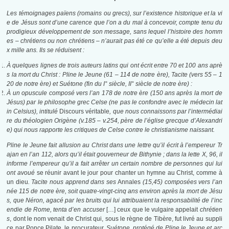
Les témoignages païens (romains ou grecs), sur l’existence historique et la vi
e de Jésus sont d’une carence que l’on a du mal à concevoir, compte tenu du
prodigieux développement de son message, sans lequel l’histoire des homm
es – chrétiens ou non chrétiens – n’aurait pas été ce qu’elle a été depuis deu
x mille ans. Ils se réduisent :
À quelques lignes de trois auteurs latins qui ont écrit entre 70 et 100 ans aprè
s la mort du Christ : Pline le Jeune (61 – 114 de notre ère), Tacite (vers 55 – 1
20 de notre ère) et Suétone (fin du I° siècle, II° siècle de notre ère) :
À un opuscule composé vers l’an 178 de notre ère (150 ans après la mort de
Jésus) par le philosophe grec Celse (ne pas le confondre avec le médecin lat
in Celsius), intitulé
Discours véritable
, que nous connaissons par l’intermédiai
re du théologien Origène (v.185 – v.254, père de l’église grecque d’Alexandri
e) qui nous rapporte les critiques de Celse contre le christianisme naissant.
Pline le Jeune fait allusion au Christ dans une lettre qu’il écrit à l’empereur Tr
ajan en l’an 112, alors qu’il était gouverneur de Bithynie ; dans la lette X, 96, il
informe l’empereur qu’il a fait arrêter un certain nombre de personnes qui lui
ont avoué
se réunir avant le jour pour chanter un hymne au Christ, comme à
un dieu
. Tacite nous apprend dans ses
Annales
(15,45) composées vers l’an
née 115 de notre ère, soit quatre-vingt-cinq ans environ après la mort de Jésu
s, que Néron, agacé par les bruits qui lui attribuaient la responsabilité de l’inc
endie de Rome, tenta d’en accuser
[…] ceux que le vulgaire appelait
chrétien
s
, dont le nom venait de Christ qui, sous le règne de Tibère, fut livré au suppli
ce par Ponce Pilate, le procurateur.
Suétone, protégé de Pline le Jeune et arc