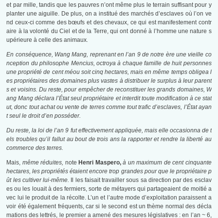
et par mille, tandis que les pauvres n’ont même plus le terrain suffisant pour y
planter une aiguille. De plus, on a institué des marchés d’esclaves où l’on ve
nd ceux-ci comme des bœufs et des chevaux, ce qui est manifestement contr
aire à la volonté du Ciel et de la Terre, qui ont donné à l’homme une nature s
upérieure à celle des animaux
.
En conséquence, Wang Mang, reprenant en l’an 9 de notre ère une vieille co
nception du philosophe Mencius, octroya à chaque famille de huit personnes
une propriété de cent méou soit cinq hectares, mais en même temps obligea l
es propriétaires des domaines plus vastes à distribuer le surplus à leur parent
s et voisins. Du reste, pour empêcher de reconstituer les grands domaines, W
ang Mang déclara l’État seul propriétaire et interdit toute modification à ce stat
ut, donc tout achat ou vente de terres comme tout trafic d’esclaves, l’État ayan
t seul le droit d’en posséder.
Du reste, la loi de l’an 9 fut effectivement appliquée, mais elle occasionna de t
els troubles qu’il fallut au bout de trois ans la rapporter et rendre la liberté au
commerce des terres.
Mais,
même réduites,
note
Henri Maspero,
à un maximum de cent cinquante
hectares, les propriétés étaient encore trop grandes pour que le propriétaire p
ût les cultiver lui-même.
Il les faisait travailler sous sa direction par des esclav
es ou les louait à des fermiers, sorte de métayers qui partageaient de moitié a
vec lui le produit de la récolte. L’un et l’autre mode d’exploitation paraissent a
voir été également fréquents, car si le second est un thème normal des décla
mations des lettrés, le premier a amené des mesures législatives : en l’an ~ 6,