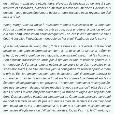
ers métiers, – chasseurs et pêcheurs, éleveurs de bestiaux ou de vers à soie,
filateurs et tisserands, ouvriers en métaux, marchands, médecins, devins et s
orciers -, tous devant également déclarer leurs recettes et en reverser un dixi
ème à l’État.
Wang Mang procéda aussi à plusieurs refontes successives de la monnaie
(d’où la quantité surprenante de pièces que, pour un règne si bref, on retrouv
e à son nom), refontes au cours desquelles il ne cessa d’en diminuer le titre l
égal. À cet effet, il décréta le monopole de l’or et mit l’embargo sur le cuivre.
Que faut-il penser de Wang Mang ? Ses réformes nous révèlent un lettré conf
ucianiste, plus particulièrement, semble-t-il, un disciple de Mencius, théoricie
n hardi, peut-être quelque peu utopiste, connaissant assez mal les hommes.
Son étatisme tracassier ne tarda pas à provoquer une résistance générale. L
e monopole de l’or avait ruiné la noblesse. Le cours forcé des nouvelles émis
sions monétaires, de titre inférieur, joint à l’obligation de reverser pour le mêm
e prix à l’État les anciennes monnaies de meilleur aloi, finirent par entraver le
commerce. Enfin, le monopole de l’État sur les coupes forestières et sur les p
êcheries lésait gravement les paysans. L’économie étant ainsi désorganisée,
dès que survinrent de mauvaises récoltes (et nous savons qu’il était des provi
nces où elles revenaient périodiquement) la famine ravagea des régions enti
ères. Des jacqueries éclatèrent, notamment au Chan-tong, province surpeupl
ée dont la fertilité ne résiste pas à quelques mois de sécheresse ou d’inondat
ions et qui, de ce fait, a toujours servi de foyer aux agitations sociales comme
aux sectes d’agitateurs ou d’illuminés taoïstes. Or, en l’an ~ 3, le Chan-tong s