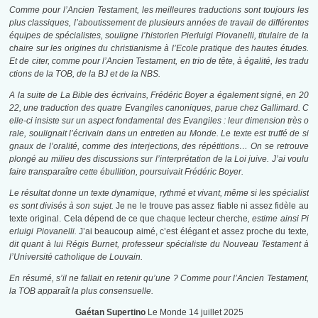
Comme pour l’Ancien Testament, les meilleures traductions sont toujours les
plus classiques, l’aboutissement de plusieurs années de travail de différentes
équipes de spécialistes, souligne l’historien Pierluigi Piovanelli, titulaire de la
chaire sur les origines du christianisme à l’Ecole pratique des hautes études.
Et de citer, comme pour l’Ancien Testament, en trio de tête, à égalité, les tradu
ctions de la TOB, de la BJ et de la NBS.
A la suite de La Bible des écrivains, Frédéric Boyer a également signé, en 20
22, une traduction des quatre Evangiles canoniques, parue chez Gallimard. C
elle-ci insiste sur un aspect fondamental des Evangiles : leur dimension très o
rale, soulignait l’écrivain dans un entretien au Monde. Le texte est truffé de si
gnaux de l’oralité, comme des interjections, des répétitions… On se retrouve
plongé au milieu des discussions sur l’interprétation de la Loi juive. J’ai voulu
faire transparaître cette ébullition, poursuivait Frédéric Boyer.
Le résultat donne un texte dynamique, rythmé et vivant, même si les spécialist
es sont divisés à son sujet.
Je ne le trouve pas assez fiable ni assez fidèle au
texte original. Cela dépend de ce que chaque lecteur cherche
, estime ainsi Pi
erluigi Piovanelli.
J’ai beaucoup aimé, c’est élégant et assez proche du texte
,
dit quant à lui Régis Burnet, professeur spécialiste du Nouveau Testament à
l’Université catholique de Louvain.
En résumé, s’il ne fallait en retenir qu’une ? Comme pour l’Ancien Testament,
la TOB apparaît la plus consensuelle.
Gaétan Supertino
Le Monde 14 juillet 2025