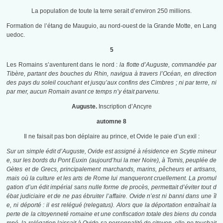
La population de toute la terre serait d’environ 250 millions.
Formation de l’étang de Mauguio, au nord-ouest de la Grande Motte, en Lang
uedoc.
5
Les Romains s’aventurent dans le nord :
la flotte d’Auguste, commandée par
Tibère, partant des bouches du Rhin, navigua à travers l’Océan, en direction
des pays du soleil couchant et jusqu’aux confins des Cimbres ; ni par terre, ni
par mer, aucun Romain avant ce temps n’y était parvenu.
Auguste.
Inscription d’Ancyre
automne 8
Il ne faisait pas bon déplaire au prince, et Ovide le paie d’un exil :
Sur un simple édit d’Auguste, Ovide est assigné à résidence en Scytie mineur
e, sur les bords du Pont Euxin (aujourd’hui la mer Noire), à Tomis, peuplée de
Gètes et de Grecs, principalement marchands, marins, pêcheurs et artisans,
mais où la culture et les arts de Rome lui manqueront cruellement
. La promul
gation d’un édit impérial sans nulle forme de procès, permettait d’éviter tout d
ébat judiciaire et de ne pas ébruiter l’affaire. Ovide n’est ni banni dans une îl
e, ni déporté : il est relégué (relegatus). Alors que la déportation entraînait la
perte de la citoyenneté romaine et une confiscation totale des biens du conda