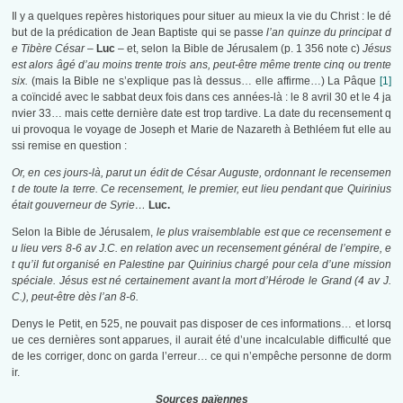
Il y a quelques repères historiques pour situer au mieux la vie du Christ : le dé
but de la prédication de Jean Baptiste qui se passe
l’an quinze du principat d
e Tibère César –
Luc
– et, selon la Bible de Jérusalem (p. 1 356 note c)
Jésus
est alors âgé d’au moins trente trois ans, peut-être même trente cinq ou trente
six.
(mais la Bible ne s’explique pas là dessus… elle affirme…) La Pâque
[1]
a coïncidé avec le sabbat deux fois dans ces années-là : le 8 avril 30 et le 4 ja
nvier 33… mais cette dernière date est trop tardive. La date du recensement q
ui provoqua le voyage de Joseph et Marie de Nazareth à Bethléem fut elle au
ssi remise en question :
Or, en ces jours-là, parut un édit de César Auguste, ordonnant le recensemen
t de toute la terre. Ce recensement, le premier, eut lieu pendant que Quirinius
était gouverneur de Syrie…
Luc.
Selon la Bible de Jérusalem,
le plus vraisemblable est que ce recensement e
u lieu vers 8-6 av J.C. en relation avec un recensement général de l’empire, e
t qu’il fut organisé en Palestine par Quirinius chargé pour cela d’une mission
spéciale. Jésus est né certainement avant la mort d’Hérode le Grand (4 av J.
C.), peut-être dès l’an 8-6.
Denys le Petit, en 525, ne pouvait pas disposer de ces informations… et lorsq
ue ces dernières sont apparues, il aurait été d’une incalculable difficulté que
de les corriger, donc on garda l’erreur… ce qui n’empêche personne de dorm
ir.
Sources païennes