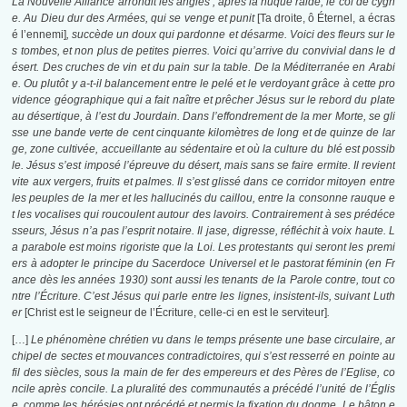
La Nouvelle Alliance arrondit les angles ; après la nuque raide, le col de cygn
e. Au Dieu dur des Armées, qui se venge et punit
[Ta droite, ô Éternel, a écras
é l’ennemi]
, succède un doux qui pardonne et désarme. Voici des fleurs sur le
s tombes, et non plus de petites pierres. Voici qu’arrive du convivial dans le d
ésert. Des cruches de vin et du pain sur la table. De la Méditerranée en Arabi
e. Ou plutôt y a-t-il balancement entre le pelé et le verdoyant grâce à cette pro
vidence géographique qui a fait naître et prêcher Jésus sur le rebord du plate
au désertique, à l’est du Jourdain. Dans l’effondrement de la mer Morte, se gli
sse une bande verte de cent cinquante kilomètres de long et de quinze de lar
ge, zone cultivée, accueillante au sédentaire et où la culture du blé est possib
le. Jésus s’est imposé l’épreuve du désert, mais sans se faire ermite. Il revient
vite aux vergers, fruits et palmes. Il s’est glissé dans ce corridor mitoyen entre
les peuples de la mer et les hallucinés du caillou, entre la consonne rauque e
t les vocalises qui roucoulent autour des lavoirs. Contrairement à ses prédéce
sseurs, Jésus n’a pas l’esprit notaire. Il jase, digresse, réfléchit à voix haute. L
a parabole est moins rigoriste que la Loi. Les protestants qui seront les premi
ers à adopter le principe du Sacerdoce Universel et le pastorat féminin (en Fr
ance dès les années 1930) sont aussi les tenants de la Parole contre, tout co
ntre l’Écriture. C’est Jésus qui parle entre les lignes, insistent-ils, suivant Luth
er
[Christ est le seigneur de l’Écriture, celle-ci en est le serviteur]
.
[…]
Le phénomène chrétien vu dans le temps présente une base circulaire, ar
chipel de sectes et mouvances contradictoires, qui s’est resserré en pointe au
fil des siècles, sous la main de fer des empereurs et des Pères de l’Eglise, co
ncile après concile. La pluralité des communautés a précédé l’unité de l’Églis
e, comme les hérésies ont précédé et permis la fixation du dogme. Le bâton e