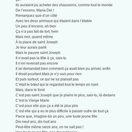
Ils auraient pu acheter des chaussons, comme tout le monde
De l’encens, Maria Dei !
Remarquez que d’un côté
Avec les deux animaux qui étaient dans l’étable
Un peu d’encens, eh ben
Ça n’a pas fait de tort, hein
Mais moi, quand même
À la place de saint Joseph
Je leur aurais parlé
Mais le pauvre saint Joseph
Il n’avait pas la tête à ça, sais-tu
Il n’en revenait pas encore
Il se demandait bien comment ça avait bien pu arriver, enfin
Il disait pourtant
Mais je n’y suis pour rien
Et puis surtout, ce qui ne lui plaisait pas
C’était le bœuf qui le regardait tout le temps en riant
Mais, dans le fond
C’est pas saint Joseph que je plains le plus, sais-tu, là-dedans
C’est la Vierge Marie
C’est pour elle que ça a été le plus pire
C’est elle qui a eu le plus difficile à passer outre de tout ça
Parce que, imagine-toi un peu, une toute jeune fille
Dix-neuf ans, dix-huit ans
Peut-être même seize ans, on ne sait pas !