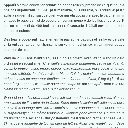
Apparût alors le codex : ensemble de pages reliées, proche de ce que nous a
ppelons aujourd’hui un livre : plus maniable, plus durable, plus fourni et plus f
acile à ranger : il suffisait de plier – ce qui était possible avec le parchemin, n
on avec le papyrus – et de coudre un certain nombre de feuilles entre elles. P
our un manuscrit de 400 feuillets, quantité courante, il fallait environ une cent
aine de moutons.
Dès lors le codex prît naturellement le pas sur le papyrus et les livres de vale
ur furent très rapidement transcrits sur vélin, … et l’on se mit à manger beauc
oup plus de mouton.
Près de 2 000 ans avant Mao, les Chinois s’offrent, avec Wang Mang un galo
p d’essai en socialisme :
Une vieille impératrice douairière, veuve de Yuan-ti,
confia le pouvoir à son propre neveu, lettré remarquable mais politicien d’une
ambition effrénée, le célèbre Wang Mang. Celui-ci maintint encore pendant q
uelques mois un empereur fantôme, un enfant de neuf ans, P’ing-ti (1 – 5 de
notre ère), auquel il fit ensuite boire une coupe de poison, après quoi il se pro
clama lui-même Fils du Ciel (10 janvier de l’an 9).
Wang Mang qui usurpa ainsi le pouvoir est une des personnalités les plus int
éressantes de l’histoire de la Chine. Sans doute l’histoire officielle écrite par l
a suite à la louange des Han restaurés l’a-t-elle condamné sans appel : il est
l’usurpateur type, en même temps que l’utopiste par excellence. Ce que nous
dissimulent mal les annalistes postérieurs, c’est que son règne (années 9 à 2
2) marque le triomphe de tout un parti de lettrés. Aussi bien était-il nourri de le