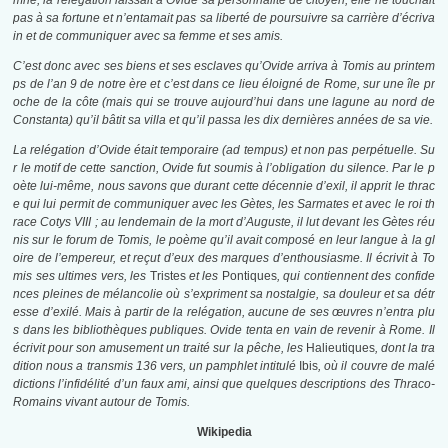
mné, la relégation laissait à Ovide sa personnalité de citoyen, elle ne touchait
pas à sa fortune et n’entamait pas sa liberté de poursuivre sa carrière d’écriva
in et de communiquer avec sa femme et ses amis
.
C’est donc avec ses biens et ses esclaves qu’Ovide arriva à Tomis au printem
ps de l’an 9 de notre ère et c’est dans ce lieu éloigné de Rome, sur une île pr
oche de la côte (mais qui se trouve aujourd’hui dans une lagune au nord de
Constanta) qu’il bâtit sa villa et qu’il passa les dix dernières années de sa vie.
La relégation d’Ovide était temporaire (ad tempus) et non pas perpétuelle. Su
r le motif de cette sanction, Ovide fut soumis à l’obligation du silence. Par le p
oète lui-même, nous savons que durant cette décennie d’exil, il apprit le thrac
e qui lui permit de communiquer avec les Gètes, les Sarmates et avec le roi th
race Cotys VIII ; au lendemain de la mort d’Auguste, il lut devant les Gètes réu
nis sur le forum de Tomis, le poème qu’il avait composé en leur langue à la gl
oire de l’empereur, et reçut d’eux des marques d’enthousiasme. Il écrivit à To
mis ses ultimes vers, les
Tristes
et les
Pontiques
, qui contiennent des confide
nces pleines de mélancolie où s’expriment sa nostalgie, sa douleur et sa détr
esse d’exilé. Mais à partir de la relégation, aucune de ses œuvres n’entra plu
s dans les bibliothèques publiques. Ovide tenta en vain de revenir à Rome. Il
écrivit pour son amusement un traité sur la pêche, les
Halieutiques
, dont la tra
dition nous a transmis 136 vers, un pamphlet intitulé
Ibis
, où il couvre de malé
dictions l’infidélité d’un faux ami, ainsi que quelques descriptions des Thraco-
Romains vivant autour de Tomis.
Wikipedia