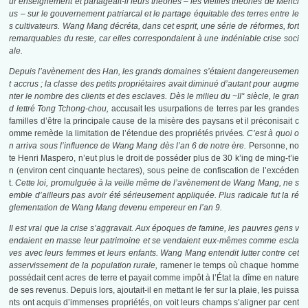
ur enseignement et partageait-il leurs théories – les vieilles théories de Menci
us – sur le gouvernement patriarcal et le partage équitable des terres entre le
s cultivateurs. Wang Mang décréta, dans cet esprit, une série de réformes, fort
remarquables du reste, car elles correspondaient à une indéniable crise soci
ale.
Depuis l’avènement des Han, les grands domaines s’étaient dangereusemen
t accrus ; la classe des petits propriétaires avait diminué d’autant pour augme
nter le nombre des clients et des esclaves. Dès le milieu du ~II° siècle, le gran
d lettré Tong Tchong-chou,
accusait les usurpations de terres par les grandes
familles d’être la principale cause de la misère des paysans et il préconisait c
omme remède la limitation de l’étendue des propriétés privées
. C’est à quoi o
n arriva sous l’influence de Wang Mang dès l’an 6 de notre ère.
Personne, no
te Henri Maspero, n’eut plus le droit de posséder plus de 30 k’ing de ming-t’ie
n (environ cent cinquante hectares), sous peine de confiscation de l’excéden
t.
Cette loi, promulguée à la veille même de l’avènement de Wang Mang, ne s
emble d’ailleurs pas avoir été sérieusement appliquée. Plus radicale fut la ré
glementation de Wang Mang devenu empereur en l’an 9.
Il est vrai que la crise s’aggravait. Aux époques de famine, les pauvres gens v
endaient en masse leur patrimoine et se vendaient eux-mêmes comme escla
ves avec leurs femmes et leurs enfants. Wang Mang entendit lutter contre cet
asservissement de la population rurale,
ramener le temps où chaque homme
possédait cent acres de terre et payait comme impôt à l’État la dîme en nature
de ses revenus. Depuis lors, ajoutait-il en mettant le fer sur la plaie, les puissa
nts ont acquis d’immenses propriétés, on voit leurs champs s’aligner par cent