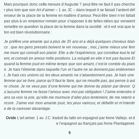
Mais pourquoi donc cette mesure d’Auguste ? peut être ne faut il pas cherche
r plus loin que son
Art d’aimer –
1 av. JC – dans lequel il se faisait l’ardent déf
enseur de la place de la femme en matière d’amour. Peut être bien n’en fallait
pas plus à un empereur romain pour s’opposer à de telles idées qui venaient
remettre en question la place de la femme dans la société : et il est vrai que le
ton est bien révolutionnaire :
Je préfère une amante qui a plus de 35 ans et a déjà quelques cheveux blan
cs : que les gens pressés boivent le vin nouveau ; moi, j’aime mieux une fem
me mure qui connaît son plaisir. Elle a de l’expérience, qui constitue tout le tal
ent, et connait en amour mille positions. La volupté en elle n’est pas fausse Et
quand la femme jouit en même temps que son amant, c’est le comble du plais
ir. Je hais l’étreinte dans laquelle l’un et l’autre ne se donnent pas entièremen
t. Je hais ces unions où les deux amants ne s’abandonnent pas. Je hais une
femme qui se livre, parce qu’il faut le faire, qui ne mouille pas, qui pense à aut
re chose. Je ne veux pas d’une femme qui me donne du plaisir par devoir. Q
u’aucune femme ne fasse l’amour avec moi par obligation ! J’aime entendre d
ans sa voix la joie, qu’elle me murmure d’aller plus lentement, de me retenir e
ncore. J’aime voir mon amante jouir, les yeux vaincus, et défaillir et m’interdir
e de la caresser davantage.
Ovide
L’art aimer. 1 av. J.C. traduit du latin en espagnol par Irene Vallejo. et d
e l’espagnol au français par Anne Plantagenet.
9