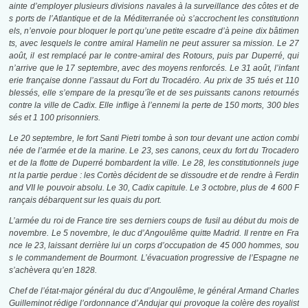
ainte d’employer plusieurs divisions navales à la surveillance des côtes et de
s ports de l’Atlantique et de la Méditerranée où s’accrochent les constitutionn
els, n’envoie pour bloquer le port qu’une petite escadre d’à peine dix bâtimen
ts, avec lesquels le contre amiral Hamelin ne peut assurer sa mission. Le 27
août, il est remplacé par le contre-amiral des Rotours, puis par Duperré, qui
n’arrive que le 17 septembre, avec des moyens renforcés. Le 31 août, l’infant
erie française donne l’assaut du Fort du Trocadéro. Au prix de 35 tués et 110
blessés, elle s’empare de la presqu’île et de ses puissants canons retournés
contre la ville de Cadix. Elle inflige à l’ennemi la perte de 150 morts, 300 bles
sés et 1 100 prisonniers.
Le 20 septembre, le fort Santi Pietri tombe à son tour devant une action combi
née de l’armée et de la marine. Le 23, ses canons, ceux du fort du Trocadero
et de la flotte de Duperré bombardent la ville. Le 28, les constitutionnels juge
nt la partie perdue : les Cortès décident de se dissoudre et de rendre à Ferdin
and VII le pouvoir absolu. Le 30, Cadix capitule. Le 3 octobre, plus de 4 600 F
rançais débarquent sur les quais du port.
L’armée du roi de France tire ses derniers coups de fusil au début du mois de
novembre. Le 5 novembre, le duc d’Angoulême quitte Madrid. Il rentre en Fra
nce le 23, laissant derrière lui un corps d’occupation de 45 000 hommes, sou
s le commandement de Bourmont. L’évacuation progressive de l’Espagne ne
s’achèvera qu’en 1828.
Chef de l’état-major général du duc d’Angoulême, le général Armand Charles
Guilleminot rédige l’ordonnance d’Andujar qui provoque la colère des royalist