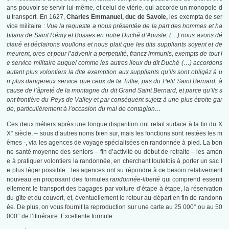
ans pouvoir se servir lui-même, et celui de viérie, qui accorde un monopole d
u transport. En 1627,
Charles Emmanuel, duc de Savoie,
les exempta de ser
vice militaire :
Vue la requeste a nous présentée de la part des hommes et ha
bitans de Saint Rémy et Bosses en notre Duché d’Aouste, (…) nous avons dé
clairé et déclairons voullons et nous plait que les dits suppliants soyent et de
meurent, ores et pour l’advenir a perpetuité, francz immunis, exempts de tout l
e service militaire auquel comme les autres lieux du dit Duché (…) accordons
autant plus volontiers la dite exemption aux suppliants qu’ils sont obligéz à u
n plus dangereux service que ceux de la Tullie, pas du Petit Saint Bernard, à
cause de l’âpreté de la montagne du dit Grand Saint Bernard, et parce qu’ils s
ont frontière du Peys de Valley et par conséquent sujetz à une plus étroite gar
de, particulièrement à l’occasion du mal de contagion…
Ces deux métiers après une longue disparition ont refait surface à la fin du X
X° siècle, – sous d’autres noms bien sur, mais les fonctions sont restées les m
êmes -, via les agences de voyage spécialisées en randonnée à pied. La bon
ne santé moyenne des seniors – fin d’activité ou début de retraite – les amèn
e à pratiquer volontiers la randonnée, en cherchant toutefois à porter un sac l
e plus léger possible : les agences ont su répondre à ce besoin relativement
nouveau en proposant des formules
randonnée-liberté
qui comprend essenti
ellement le transport des bagages par voiture d’étape à étape, la réservation
du gîte et du couvert, et, éventuellement le retour au départ en fin de randonn
ée. De plus, on vous fournit la reproduction sur une carte au 25 000° ou au 50
000° de l’itinéraire. Excellente formule.