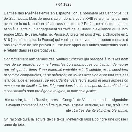
7 04 1823
L’armée des Pyrénées entre en Espagne ; on la nommera
les
Cent Mille Fils
de Saint Louis
. Mais de quoi s’agit-il donc ? Louis XVIII serait-il tenté par une
aventure là où Napoléon s’était cassé les dents ? En fait, ce n’est que l’applic
ation à la lettre d’un engagement du traité de la Quadruple Alliance du 20 nov
embre 1815, [Russie, Autriche, Prusse, Angleterre] puis d’Aix la Chapelle en 1
818 [les mêmes plus la France] qui veut qu’un souverain européen menacé d
ans l’exercice de son pouvoir puisse faire appel aux autres souverains pour l
e rétablir dans ses prérogatives.
Conformément aux paroles des Saintes Écritures qui ordonne à tous les hom
mes de se regarder comme frères, les trois monarques contractant demeurer
ont unis par les liens d’une fraternité véritable et indissoluble, et, se considéra
nt comme compatriotes, ils se prêteront, en toutes occasion et en tout lieu, ass
istance, aide et secours ; se regardant envers leurs sujets et leurs armées co
mme père de famille, ils les dirigeront dans le même esprit de fraternité dont il
s sont animés pour protéger la religion, la paix et la justice.
Alexandre
, tzar de Russie, après le Congrès de Vienne, quand les signataire
s avaient commencé par n’être que trois : Russie, Autriche, Prusse, d’où l’intit
ulé :
La très Sainte et Indivisible Trinité.
On raconte qu’à la lecture de ce texte, Metternich laissa poindre une grosse l
arme de joie.