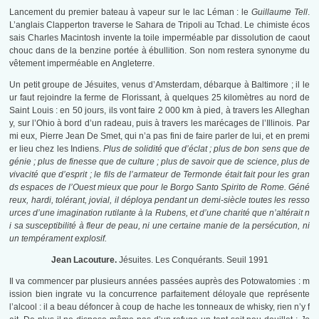
Lancement du premier bateau à vapeur sur le lac Léman : le
Guillaume Tell
.
L’anglais Clapperton traverse le Sahara de Tripoli au Tchad. Le chimiste écos
sais Charles Macintosh invente la toile imperméable par dissolution de caout
chouc dans de la benzine portée à ébullition. Son nom restera synonyme du
vêtement imperméable en Angleterre.
Un petit groupe de Jésuites, venus d’Amsterdam, débarque à Baltimore ; il le
ur faut rejoindre la ferme de Florissant, à quelques 25 kilomètres au nord de
Saint Louis : en 50 jours, ils vont faire 2 000 km à pied, à travers les Alleghan
y, sur l’Ohio à bord d’un radeau, puis à travers les marécages de l’Illinois. Par
mi eux, Pierre Jean De Smet, qui n’a pas fini de faire parler de lui, et en premi
er lieu chez les Indiens.
Plus de solidité que d’éclat ; plus de bon sens que de
génie ; plus de finesse que de culture ; plus de savoir que de science, plus de
vivacité que d’esprit ; le fils de l’armateur de Termonde était fait pour les gran
ds espaces de l’Ouest mieux que pour le Borgo Santo Spirito de Rome. Géné
reux, hardi, tolérant, jovial, il déploya pendant un demi-siècle toutes les resso
urces d’une imagination rutilante à la Rubens, et d’une charité que n’altérait n
i sa susceptibilité à fleur de peau, ni une certaine manie de la persécution, ni
un tempérament explosif.
Jean Lacouture.
Jésuites. Les Conquérants. Seuil 1991
Il va commencer par plusieurs années passées auprès des Potowatomies : m
ission bien ingrate vu la concurrence parfaitement déloyale que représente
l’alcool : il a beau défoncer à coup de hache les tonneaux de whisky, rien n’y f