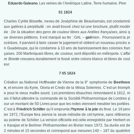
Eduardo Galeano.
Les veines de l’Amérique Latine. Terre humaine. Plon
01 1824
Charles Cyrille Bissette, neveu de Joséphine de Beauharnais, est condamné
aux galères à perpétuité : on avait trouvé chez lui une brochure, plutôt modér
ée :
De la situation des gens de couleur libres aux Antilles françaises
, ainsi q
ue diverses pétitions. Il est marqué au fer : GAL –
gal
érien-. Poursuivant la pr
océdure, il parvient à faire casser le jugement et obtient un nouveau procès e
n Guadeloupe, qui le condamne à 10 ans de bannissement des colonies fran
çaises. 200 Martiniquais libres, de couleur, sont déportés en métropole. L’
affai
re Bisette
creusera durablement le fossé entre colons blancs et libres de coul
eur.
7 05 1824
Création au National Hoftheater de Vienne de la 9° symphonie de
Beethove
n
, et encore du Kyrie, Gloria et Credo de la Missa Solemnis. C’est un triomph
e pour le vieux maître sourd. Les premières ébauches remontaient à 1812, m
ais il fallut attendre la commande de la Société Philharmonique de Londres p
our un montant de 50 Livres pour que les notes viennent meubler les portées.
C’est à
Friedrich Schiller
qu’il emprunta
l’hymne à
la joie
du final. Le 19 janv
ier 1972, l’Europe fera sienne la seule mélodie de cet hymne, sans référence
au poème de Schiller. La version officielle est celle enregistrée par Herbert vo
n Karajan et le Berliner Philharmoniker en février mars 1972. Sa durée est de
2 minutes et 15 secondes et correspond aux mesures 140 – 187 du quatrièm