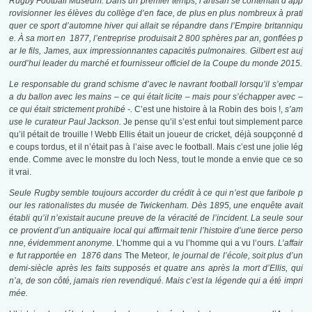
Rugby Football Museum. Dans un premier temps, l’artisan se contentait d’app
rovisionner les élèves du collège d’en face, de plus en plus nombreux à prati
quer ce sport d’automne hiver qui allait se répandre dans l’Empire britanniqu
e. À sa mort en 1877, l’entreprise produisait 2 800 sphères par an, gonflées p
ar le fils, James, aux impressionnantes capacités pulmonaires. Gilbert est auj
ourd’hui leader du marché et fournisseur officiel de la Coupe du monde 2015.
Le responsable du grand schisme d’avec le navrant football lorsqu’il s’empar
a du ballon avec les mains – ce qui était licite – mais pour s’échapper avec –
ce qui était strictement prohibé -.
C’est une histoire à la Robin des bois !,
s’am
use le curateur Paul Jackson.
Je pense qu’il s’est enfui tout simplement parce
qu’il pétait de trouille ! Webb Ellis était un joueur de cricket, déjà soupçonné d
e coups tordus, et il n’était pas à l’aise avec le football. Mais c’est une jolie lég
ende. Comme avec le monstre du loch Ness, tout le monde a envie que ce so
it vrai.
Seule Rugby semble toujours accorder du crédit à ce qui n’est que faribole p
our les rationalistes du musée de Twickenham. Dès 1895, une enquête avait
établi qu’il n’existait aucune preuve de la véracité de l’incident. La seule sour
ce provient d’un antiquaire local qui affirmait tenir l’histoire d’une tierce perso
nne, évidemment anonyme.
L’homme qui a vu l’homme qui a vu l’ours.
L’affair
e fut rapportée en 1876 dans
The Meteor
, le journal de l’école, soit plus d’un
demi-siècle après les faits supposés et quatre ans après la mort d’Ellis, qui
n’a, de son côté, jamais rien revendiqué. Mais c’est la légende qui a été impri
mée.