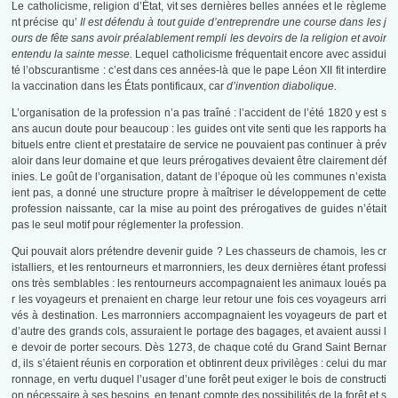
Le catholicisme, religion d’État, vit ses dernières belles années et le règleme
nt précise qu’
Il est défendu à tout guide d’entreprendre une course dans les j
ours de fête sans avoir préalablement rempli les devoirs de la religion et avoir
entendu la sainte messe.
Lequel catholicisme fréquentait encore avec assidui
té l’obscurantisme : c’est dans ces années-là que le pape Léon XII fit interdire
la vaccination dans les États pontificaux, car
d’invention diabolique.
L’organisation de la profession n’a pas traîné : l’accident de l’été 1820 y est s
ans aucun doute pour beaucoup : les guides ont vite senti que les rapports ha
bituels entre client et prestataire de service ne pouvaient pas continuer à prév
aloir dans leur domaine et que leurs prérogatives devaient être clairement déf
inies. Le goût de l’organisation, datant de l’époque où les communes n’exista
ient pas, a donné une structure propre à maîtriser le développement de cette
profession naissante, car la mise au point des prérogatives de guides n’était
pas le seul motif pour réglementer la profession.
Qui pouvait alors prétendre devenir guide ? Les chasseurs de chamois, les cr
istalliers, et les rentourneurs et marronniers, les deux dernières étant professi
ons très semblables : les rentourneurs accompagnaient les animaux loués pa
r les voyageurs et prenaient en charge leur retour une fois ces voyageurs arri
vés à destination. Les marronniers accompagnaient les voyageurs de part et
d’autre des grands cols, assuraient le portage des bagages, et avaient aussi l
e devoir de porter secours. Dès 1273, de chaque coté du Grand Saint Bernar
d, ils s’étaient réunis en corporation et obtinrent deux privilèges : celui du mar
ronnage, en vertu duquel l’usager d’une forêt peut exiger le bois de constructi
on nécessaire à ses besoins, en tenant compte des possibilités de la forêt et s