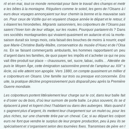
ril et en mai, tout ce monde remontait pour faire le travail des champs et mettr
e les bêtes à la montagne. Réguliers comme le soleil, les gens de l’Oisans à l
eurs deux voyages annonçaient sur leur chemin la bonne et la mauvaise sais
on. Pour ceux de Vizille qui en voyaient chaque année le départ et le retour, il
s étaient
les hirondelles.
Migrants saisonniers, les colporteurs de l’Oisans pas
saient l’hiver loin de leur village, sur les routes. Pourquoi partaient-ils ?
Dans
ces sociétés montagnardes qui vivaient quasiment en autarcie et où la morte-
saison durait six longs mois, cela faisait des bouches de moins à nourrir,
expli
que Marie-Christine Bailly-Maître, conservatrice du musée d’Huez et de l’Oisa
ns.
En se faisant commerçants ambulants, les hommes rapportaient un peu
d’argent dans les familles, de quoi payer les impôts et s’acheter ce qui ne pou
vait être produit sur place – chaussures, sel, sucre, tabac, outils…
Attestée de
puis le Moyen Âge, cette émigration saisonnière prend de l’ampleur au XIX° s
iècle, où elle atteint son apogée. Vers 1880, on compte quasiment un millier d
e colporteurs en Oisans. Une famille sur trois ou presque est concernée. Ens
uite, la pratique décline progressivement puis disparaît peu après la Première
Guerre mondiale.
Les colporteurs portent littéralement leur charge sur le col, dans leur
balle
fait
e d’osier ou de bois, d’où leur surnom de
porte balle
. Le plus souvent, ils se d
éplacent à pied et logent chez l’habitant ou dans des auberges. Mais quand il
s gagnent plus d’argent, ils mettent leur chargement sur un mulet ou, pour les
plus riches, sur une charrette tirée par un cheval. Car, si au départ les colport
eurs ne font que vendre le surplus de leur propre production, peu à peu ils se
spécialisent et s’organisent selon des tournées fixes. Transmises de père en f