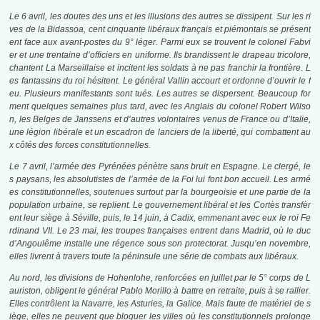
Le 6 avril, les doutes des uns et les illusions des autres se dissipent. Sur les ri
ves de la Bidassoa, cent cinquante libéraux français et piémontais se présent
ent face aux avant-postes du 9° léger. Parmi eux se trouvent le colonel Fabvi
er et une trentaine d’officiers en uniforme. Ils brandissent le drapeau tricolore,
chantent La Marseillaise et incitent les soldats à ne pas franchir la frontière. L
es fantassins du roi hésitent. Le général Vallin accourt et ordonne d’ouvrir le f
eu. Plusieurs manifestants sont tués. Les autres se dispersent. Beaucoup for
ment quelques semaines plus tard, avec les Anglais du colonel Robert Wilso
n, les Belges de Janssens et d’autres volontaires venus de France ou d’Italie,
une légion libérale et un escadron de lanciers de la liberté, qui combattent au
x côtés des forces constitutionnelles.
Le 7 avril, l’armée des Pyrénées pénètre sans bruit en Espagne. Le clergé, le
s paysans, les absolutistes de l’armée de la Foi lui font bon accueil. Les armé
es constitutionnelles, soutenues surtout par la bourgeoisie et une partie de la
population urbaine, se replient. Le gouvernement libéral et les Cortès transfèr
ent leur siège à Séville, puis, le 14 juin, à Cadix, emmenant avec eux le roi Fe
rdinand VII. Le 23 mai, les troupes françaises entrent dans Madrid, où le duc
d’Angoulême installe une régence sous son protectorat. Jusqu’en novembre,
elles livrent à travers toute la péninsule une série de combats aux libéraux.
Au nord, les divisions de Hohenlohe, renforcées en juillet par le 5° corps de L
auriston, obligent le général Pablo Morillo à battre en retraite, puis à se rallier.
Elles contrôlent la Navarre, les Asturies, la Galice. Mais faute de matériel de s
iège, elles ne peuvent que bloquer les villes où les constitutionnels prolonge