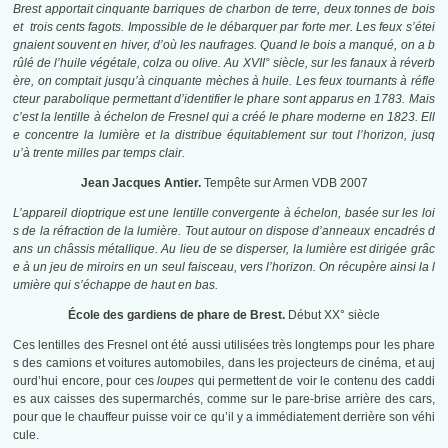
Brest apportait cinquante barriques de charbon de terre, deux tonnes de bois
et trois cents fagots. Impossible de le débarquer par forte mer. Les feux s’étei
gnaient souvent en hiver, d’où les naufrages. Quand le bois a manqué, on a b
rûlé de l’huile végétale, colza ou olive. Au XVII° siècle, sur les fanaux à réverb
ère, on comptait jusqu’à cinquante mèches à huile. Les feux tournants à réfle
cteur parabolique permettant d’identifier le phare sont apparus en 1783. Mais
c’est la lentille à échelon de Fresnel qui a créé le phare moderne en 1823. Ell
e concentre la lumière et la distribue équitablement sur tout l’horizon, jusq
u’à trente milles par temps clair.
Jean Jacques Antier.
Tempête sur Armen VDB 2007
L’appareil dioptrique est une lentille convergente à échelon, basée sur les loi
s de la réfraction de la lumière. Tout autour on dispose d’anneaux encadrés d
ans un châssis métallique. Au lieu de se disperser, la lumière est dirigée grâc
e à un jeu de miroirs en un seul faisceau, vers l’horizon. On récupère ainsi la l
umière qui s’échappe de haut en bas.
É
cole des gardiens de phare de Brest.
Début XX° siècle
Ces lentilles des Fresnel ont été aussi utilisées très longtemps pour les phare
s des camions et voitures automobiles, dans les projecteurs de cinéma, et auj
ourd’hui encore, pour ces
loupes
qui permettent de voir le contenu des caddi
es aux caisses des supermarchés, comme sur le pare-brise arrière des cars,
pour que le chauffeur puisse voir ce qu’il y a immédiatement derrière son véhi
cule.