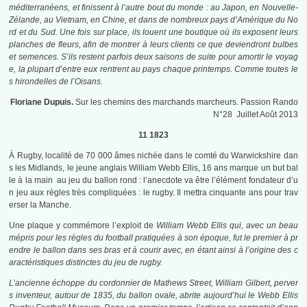
méditerranéens, et finissent à l’autre bout du monde : au Japon, en Nouvelle-
Zélande, au Vietnam, en Chine, et dans de nombreux pays d’Amérique du No
rd et du Sud. Une fois sur place, ils louent une boutique où ils exposent leurs
planches de fleurs, afin de montrer à leurs clients ce que deviendront bulbes
et semences. S’ils restent parfois deux saisons de suite pour amortir le voyag
e, la plupart d’entre eux rentrent au pays chaque printemps. Comme toutes le
s hirondelles de l’Oisans.
Floriane Dupuis.
Sur les chemins des marchands marcheurs. Passion Rando
N°28 Juillet Août 2013
11 1823
À Rugby, localité de 70 000 âmes nichée dans le comté du Warwickshire dan
s les Midlands, le jeune anglais William Webb Ellis, 16 ans marque un but bal
le à la main au jeu du ballon rond : l’anecdote va être l’élément fondateur d’u
n jeu aux règles très compliquées : le rugby. Il mettra cinquante ans pour trav
erser la Manche.
Une plaque y commémore l’exploit de
William Webb Ellis qui, avec un beau
mépris pour les règles du football pratiquées à son époque, fut le premier à pr
endre le ballon dans ses bras et à courir avec, en étant ainsi à l’origine des c
aractéristiques distinctes du jeu de rugby.
L’ancienne échoppe du cordonnier de Mathews Street, William Gilbert, perver
s inventeur, autour de 1835, du ballon ovale, abrite aujourd’hui le Webb Ellis