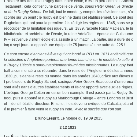
L’histoire des débuts du rugby dans notre école, c’est un peu comme l’Ancien
Testament : cela contient une parcelle de vérité,
sourit Peter Green, le directe
ur de la Rugby School.
De fait, tout le monde, y compris les révisionnistes, s’a
ccorde sur un point : le rugby est bien né dans cet établissement. Ce sont des
Rugbeians qui ont pour la première fois rédigé les règles en 1845, sans se p
réoccuper de la limitation des joueurs. En 1839, raconte Rusty Maclean, le bi
bliothécaire et archiviste de l’école, la reine Adelaïde – épouse de Guillaume
IV – est venue visiter l’école et a assisté à un match. La partie, qui a duré de c
inq à sept jours, a opposé une équipe de 75 joueurs à une autre de 225 !
Ce sont encore d’anciens élèves qui ont fondé la RFU en 1871 et décidé que
la sélection d’Angleterre porterait une tenue blanche sur le modèle de celle d
e Rugby. L’école a surtout rapidement fourni des missionnaires.
Le rugby foot
ball a commencé à se répandre dans le reste de l’Angleterre dès les années
1830, puis dans le reste du monde dans les années 1840, grâce aux élèves e
t professeurs de Rugby School
, explique Peter Green.
Beaucoup d’entre eux
sont allés dans d’autres établissements et ils ont apporté avec eux les règles.
L’évêque George Cotton en est un bon exemple. Il est passé par la Rugby Sc
hool, puis a apporté le rugby au Marlborough College – entre Londres et Brist
ol -, dont il était le directeur. Ensuite, il est devenu évêque de Calcutta, et a ét
é le premier à faire venir le rugby en Inde.
Avec le succès que l’on sait.
Bruno Lesprit.
Le Monde du 19 09 2015
2 12 1823
Les États Unis croient voir des menaces russes et même européennes planer