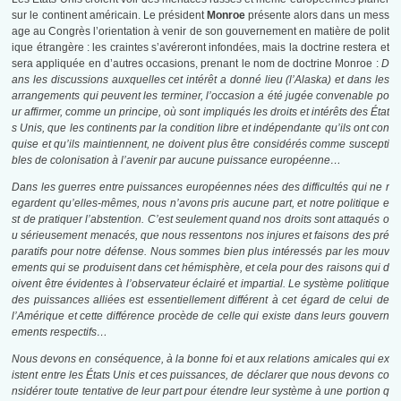
sur le continent américain. Le président
Monroe
présente alors dans un mess
age au Congrès l’orientation à venir de son gouvernement en matière de polit
ique étrangère : les craintes s’avéreront infondées, mais la doctrine restera et
sera appliquée en d’autres occasions, prenant le nom de doctrine Monroe :
D
ans les discussions auxquelles cet intérêt a donné lieu (l’Alaska) et dans les
arrangements qui peuvent les terminer, l’occasion a été jugée convenable po
ur affirmer, comme un principe, où sont impliqués les droits et intérêts des État
s Unis, que les continents par la condition libre et indépendante qu’ils ont con
quise et qu’ils maintiennent, ne doivent plus être considérés comme suscepti
bles de colonisation à l’avenir par aucune puissance européenne…
Dans les guerres entre puissances européennes nées des difficultés qui ne r
egardent qu’elles-mêmes, nous n’avons pris aucune part, et notre politique e
st de pratiquer l’abstention. C’est seulement quand nos droits sont attaqués o
u sérieusement menacés, que nous ressentons nos injures et faisons des pré
paratifs pour notre défense. Nous sommes bien plus intéressés par les mouv
ements qui se produisent dans cet hémisphère, et cela pour des raisons qui d
oivent être évidentes à l’observateur éclairé et impartial. Le système politique
des puissances alliées est essentiellement différent à cet égard de celui de
l’Amérique et cette différence procède de celle qui existe dans leurs gouvern
ements respectifs…
Nous devons en conséquence, à la bonne foi et aux relations amicales qui ex
istent entre les États Unis et ces puissances, de déclarer que nous devons co
nsidérer toute tentative de leur part pour étendre leur système à une portion q