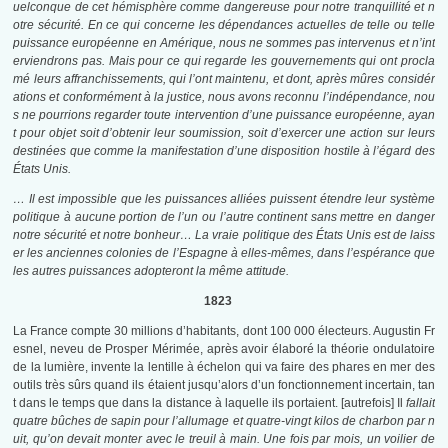
uelconque de cet hémisphère comme dangereuse pour notre tranquillité et n
otre sécurité. En ce qui concerne les dépendances actuelles de telle ou telle
puissance européenne en Amérique, nous ne sommes pas intervenus et n’int
erviendrons pas. Mais pour ce qui regarde les gouvernements qui ont procla
mé leurs affranchissements, qui l’ont maintenu, et dont, après mûres considér
ations et conformément à la justice, nous avons reconnu l’indépendance, nou
s ne pourrions regarder toute intervention d’une puissance européenne, ayan
t pour objet soit d’obtenir leur soumission, soit d’exercer une action sur leurs
destinées que comme la manifestation d’une disposition hostile à l’égard des
États Unis.
… Il est impossible que les puissances alliées puissent étendre leur système
politique à aucune portion de l’un ou l’autre continent sans mettre en danger
notre sécurité et notre bonheur… La vraie politique des États Unis est de laiss
er les anciennes colonies de l’Espagne à elles-mêmes, dans l’espérance que
les autres puissances adopteront la même attitude.
1823
La France compte 30 millions d’habitants, dont 100 000 électeurs. Augustin Fr
esnel, neveu de Prosper Mérimée, après avoir élaboré la théorie ondulatoire
de la lumière, invente la lentille à échelon qui va faire des phares en mer des
outils très sûrs quand ils étaient jusqu’alors d’un fonctionnement incertain, tan
t dans le temps que dans la distance à laquelle ils portaient. [autrefois] Il
fallait
quatre bûches de sapin pour l’allumage et quatre-vingt kilos de charbon par n
uit, qu’on devait monter avec le treuil à main. Une fois par mois, un voilier de