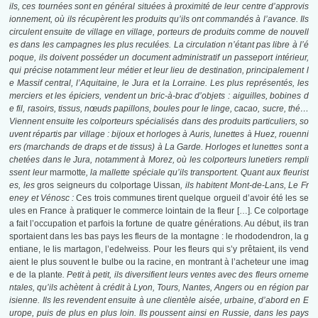
ils, ces tournées sont en général situées à proximité de leur centre d’approvis
ionnement, où ils récupèrent les produits qu’ils ont commandés à l’avance. Ils
circulent ensuite de village en village, porteurs de produits comme de nouvell
es dans les campagnes les plus reculées. La circulation n’étant pas libre à l’é
poque, ils doivent posséder un document administratif un passeport intérieur,
qui précise notamment leur métier et leur lieu de destination, principalement l
e Massif central, l’Aquitaine, le Jura et la Lorraine. Les plus représentés, les
merciers et les épiciers, vendent un bric-à-brac d’objets : aiguilles, bobines d
e fil, rasoirs, tissus, nœuds papillons, boules pour le linge, cacao, sucre, thé…
Viennent ensuite les colporteurs spécialisés dans des produits particuliers, so
uvent répartis par village : bijoux et horloges à Auris, lunettes à Huez, rouenni
ers (marchands de draps et de tissus) à La Garde. Horloges et lunettes sont a
chetées dans le Jura, notamment à Morez, où les colporteurs lunetiers rempli
ssent
leur
marmotte
, la mallette spéciale qu’ils transportent. Quant aux fleurist
es, les
gros seigneurs du colportage Uissan
, ils habitent Mont-de-Lans, Le Fr
eney et Vénosc :
Ces trois communes tirent quelque orgueil d’avoir été les se
ules en France à pratiquer le commerce lointain de la fleur […]. Ce colportage
a fait l’occupation et parfois la fortune de quatre générations. Au début, ils tran
sportaient dans les bas pays les fleurs de la montagne : le rhododendron, la g
entiane, le lis martagon, l’edelweiss. Pour les fleurs qui s’y prêtaient, ils vend
aient le plus souvent le bulbe ou la racine, en montrant à l’acheteur une imag
e de la plante
. Petit à petit, ils diversifient leurs ventes avec des fleurs orneme
ntales, qu’ils achètent à crédit à Lyon, Tours, Nantes, Angers ou en région par
isienne. Ils les revendent ensuite à une clientèle aisée, urbaine, d’abord en E
urope, puis de plus en plus loin. Ils poussent ainsi en Russie, dans les pays