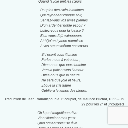
Quand la joie unit les cœurs.
Peuples des cités lointaines
Qui rayonnent chaque soir,
Sentez-vous vos âmes pleines
D’un ardent et noble espoir ?
Luttez-vous pour la justice ?
Etes-vous déjà vainqueurs
Ah! Qu’un hymne retentisse
A vos cœurs mêlant nos cœurs
Si l’esprit vous illumine
Parlez-nous à votre tour ;
Dites-nous que tout chemine
Vers la paix et vers l’amour.
Dites-nous que la nature
Ne sera que joie et fleurs,
Et que la cité future
Oubliera le temps des pleurs.
Traduction de Jean Rouault pour le 1° couplet, de Maurice Buchor, 1855 – 19
29 pour les 2° et 3°couplets
Oh ! quel magnifique rêve
Vient illuminer mes yeux
Quel brillant soleil se lève