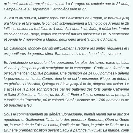
nt la résistance durant plusieurs mois. La Corogne ne capitule que le 21 août,
Pampelune le 16 septembre, Saint-Sébastien le 27.
À l’est et au sud-est, Molitor repousse Ballesteros en Aragon, le poursuit jusq
u’à Murcie et Grenade, le combat victorieusement à Campillo de Arenas le 28
juillet et obtient sa reddition le 4 août. Aux abords de Jaén, il défait les dernièr
es colonnes de Riego, lequel est capturé par les absolutistes le 15 septembre
et pendu le 7 novembre à Madrid, deux jours avant la chute d’Alicante.
En Catalogne, Moncey parvint difficilement à réduire les unités régulières et l
es guérilléros du général Mina. Barcelone ne se rend que le 2 novembre.
En Andalousie se déroulent les opérations les plus décisives, parce qu’elles
visent le principal objectif stratégique de la campagne : Cadix, transformée pr
ovisoirement en capitale politique. Une garnison de 14 000 hommes y défend
le gouvernement et les Cortès, dont le roi est le prisonnier. Riego, au début, l
es généraux L’Abisbal, Quiroga et Alava jusqu’à la fin, dirigent son action. Le
s accès de la place sont protégés par les batteries des forts Sainte Catherine
et Saint-Sébastien à l’ouest, du fort Santi-Pietri à l’est et surtout de la presqu’îl
e fortifiée du Trocadéro, où le colonel Garcès dispose de 1 700 hommes et de
50 bouches à feu.
Sous le commandement du général Bordesoulle, bientôt rejoint par le duc d’A
ngoulême et Guilleminot, l’infanterie des généraux Bourmont, Obert et Gouje
on, la cavalerie de Foissac Latour, l’artillerie de Tirlet, le génie de Dode de La
Brunerie prennent position devant Cadix à partir de mi-juillet. La marine, contr