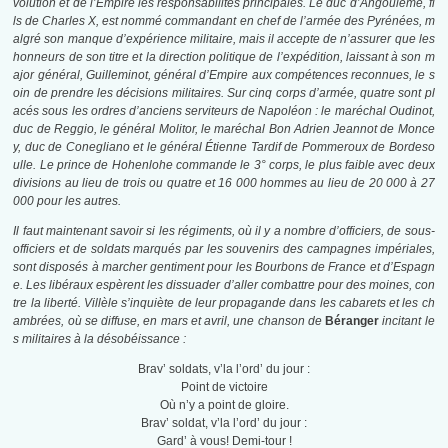
volution et de l’Empire les responsabilités principales. Le duc d’Angoulême, fi
ls de Charles X, est nommé commandant en chef de l’armée des Pyrénées, m
algré son manque d’expérience militaire, mais il accepte de n’assurer que les
honneurs de son titre et la direction politique de l’expédition, laissant à son m
ajor général, Guilleminot, général d’Empire aux compétences reconnues, le s
oin de prendre les décisions militaires. Sur cinq corps d’armée, quatre sont pl
acés sous les ordres d’anciens serviteurs de Napoléon : le maréchal Oudinot,
duc de Reggio, le général Molitor, le maréchal Bon Adrien Jeannot de Monce
y, duc de Conegliano et le général Étienne Tardif de Pommeroux de Bordeso
ulle. Le prince de Hohenlohe commande le 3° corps, le plus faible avec deux
divisions au lieu de trois ou quatre et 16 000 hommes au lieu de 20 000 à 27
000 pour les autres.
Il faut maintenant savoir si les régiments, où il y a nombre d’officiers, de sous-
officiers et de soldats marqués par les souvenirs des campagnes impériales,
sont disposés à marcher gentiment pour les Bourbons de France et d’Espagn
e. Les libéraux espèrent les dissuader d’aller combattre pour des moines, con
tre la liberté. Villèle s’inquiète de leur propagande dans les cabarets et les ch
ambrées, où se diffuse, en mars et avril, une chanson de
Béranger
incitant le
s militaires à la désobéissance :
Brav’ soldats, v’la l’ord’ du jour :
Point de victoire
Où n’y a point de gloire.
Brav’ soldat, v’la l’ord’ du jour :
Gard’ à vous! Demi-tour !