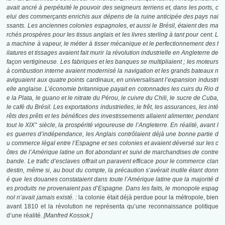
avait ancré à perpétuité le pouvoir des seigneurs terriens et, dans les ports, c
elui des commerçants enrichis aux dépens de la ruine anticipée des pays nai
ssants. Les anciennes colonies espagnoles, et aussi le Brésil, étaient des ma
rchés prospères pour les tissus anglais et les livres sterling à tant pour cent. L
a machine à vapeur, le métier à tisser mécanique et le perfectionnement des f
ilatures et tissages avaient fait murir la révolution industrielle en Angleterre de
façon vertigineuse. Les fabriques et les banques se multipliaient ; les moteurs
à combustion interne avaient modernisé la navigation et les grands bateaux n
aviguaient aux quatre points cardinaux, en universalisant l’expansion industri
elle anglaise. L’économie britannique payait en cotonnades les cuirs du Rio d
e la Plata, le guano et le nitrate du Pérou, le cuivre du Chili, le sucre de Cuba,
le café du Brésil. Les exportations industrielles, le frêt, les assurances, les inté
rêts des prêts et les bénéfices des investissements allaient alimenter, pendant
tout le XIX° siècle, la prospérité vigoureuse de l’Angleterre. En réalité, avant l
es guerres d’indépendance, les Anglais contrôlaient déjà une bonne partie d
u commerce légal entre l’Espagne et ses colonies et avaient déversé sur les c
ôtes de l’Amérique latine un flot abondant et suivi de marchandises de contre
bande. Le trafic d’esclaves offrait un paravent efficace pour le commerce clan
destin, même si, au bout du compte, la précaution s’avérait inutile étant donn
é que les douanes constataient dans toute l’Amérique latine que la majorité d
es produits ne provenaient pas d’Espagne. Dans les faits, le monopole espag
nol n’avait jamais existé. :
la colonie était déjà perdue pour la métropole, bien
avant 1810 et la révolution ne représenta qu’une reconnaissance politique
d’une réalité.
[Manfred Kossok.]