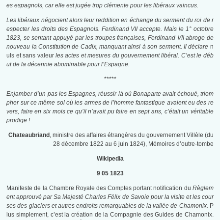
es espagnols, car elle est jugée trop clémente pour les libéraux vaincus.
Les libéraux négocient alors leur reddition en échange du serment du roi de r
especter les droits des Espagnols. Ferdinand VII accepte. Mais le 1° octobre
1823, se sentant appuyé par les troupes françaises, Ferdinand VII abroge de
nouveau la Constitution de Cadix, manquant ainsi à son serment. Il déclare
n
uls et sans valeur
les actes et mesures du gouvernement libéral. C’est le déb
ut de la décennie abominable pour l’Espagne.
*****
Enjamber d’un pas les Espagnes, réussir là où Bonaparte avait échoué, triom
pher sur ce même sol où les armes de l’homme fantastique avaient eu des re
vers, faire en six mois ce qu’il n’avait pu faire en sept ans, c’était un véritable
prodige !
Chateaubriand
, ministre des affaires étrangères du gouvernement Villèle (du
28 décembre 1822 au 6 juin 1824), Mémoires d’outre-tombe
Wikipedia
9 05 1823
Manifeste de la Chambre Royale des Comptes portant notification du
Règlem
ent approuvé par Sa Majesté Charles Félix de Savoie pour la visite et les cour
ses des glaciers et autres endroits remarquables de la vallée de Chamonix.
P
lus simplement, c’est la création de la Compagnie des Guides de Chamonix.