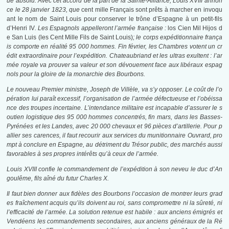
ue absolu. Avec cet accord de la part de la Sainte-Alliance, Louis XVIII annon
ce le 28 janvier 1823, que
cent mille Français sont prêts à marcher en invoqu
ant le nom de Saint Louis pour conserver le trône d’Espagne à un petit-fils
d’Henri IV
. Les Espagnols appelleront l’armée française :
los Cien Mil Hijos d
e San Luis (les Cent Mille Fils de Saint Louis)
; le corps expéditionnaire frança
is comporte en réalité 95 000 hommes. Fin février, les Chambres votent un cr
édit extraordinaire pour l’expédition. Chateaubriand et les ultras exultent : l’ar
mée royale va prouver sa valeur et son dévouement face aux libéraux espag
nols pour la gloire de la monarchie des Bourbons.
Le nouveau Premier ministre, Joseph de Villèle, va s’y opposer. Le coût de l’o
pération lui paraît excessif, l’organisation de l’armée défectueuse et l’obéissa
nce des troupes incertaine. L’intendance militaire est incapable d’assurer le s
outien logistique des 95 000 hommes concentrés, fin mars, dans les Basses-
Pyrénées et les Landes, avec 20 000 chevaux et 96 pièces d’artillerie. Pour p
allier ses carences, il faut recourir aux services du munitionnaire Ouvrard, pro
mpt à conclure en Espagne, au détriment du Trésor public, des marchés aussi
favorables à ses propres intérêts qu’à ceux de l’armée.
Louis XVIII confie le commandement de l’expédition à son neveu le duc d’An
goulême, fils aîné du futur Charles X.
Il faut bien donner aux fidèles des Bourbons l’occasion de montrer leurs grad
es fraîchement acquis qu’ils doivent au roi, sans compromettre ni la sûreté, ni
l’efficacité de l’armée. La solution retenue est habile : aux anciens émigrés et
Vendéens les commandements secondaires, aux anciens généraux de la Ré