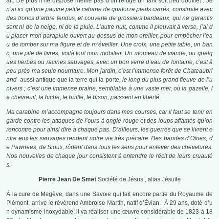
ait. De plus il ne dispose même pas d’un refuge un tant soit peu douillet :
Je
n’ai ici qu’une pauvre petite cabane de quatorze pieds carrés, construite avec
des troncs d’arbre fendus, et couverte de grossiers bardeaux, qui ne garantis
sent ni de la neige, ni de la pluie. L’autre nuit, comme il pleuvait à verse, j’ai d
u placer mon parapluie ouvert au-dessus de mon oreiller, pour empêcher l’ea
u de tomber sur ma figure et de m’éveiller. Une croix, une petite table, un ban
c, une pile de livres, voilà tout mon mobilier. Un morceau de viande, ou quelq
ues herbes ou racines sauvages, avec un bon verre d’eau de fontaine, c’est à
peu près ma seule nourriture. Mon jardin, c’est l’immense forêt de Chateaubri
and
aussi antique que la terre qui la porte
, le long du plus grand fleuve de l’u
nivers ; c’est une immense prairie, semblable à une vaste mer, où la gazelle, l
e chevreuil, la biche, le buffle, le bison, paissent en liberté…
Ma carabine m’accompagne toujours dans mes courses, car il faut se tenir en
garde contre les attaques de l’ours à ongle rouge et des loups affamés qu’on
rencontre pour ainsi dire à chaque pas. D’ailleurs, les guerres que se livrent e
ntre eux les sauvages rendent notre vie très précaire. Des bandes d’Otoes, d
e Pawnees, de Sioux, rôdent dans tous les sens pour enlever des chevelures.
Nos nouvelles de chaque jour consistent à entendre le récit de leurs cruauté
s.
Pierre Jean De Smet
Société de Jésus., alias Jésuite
À la cure de Megève, dans une Savoie qui fait encore partie du Royaume de
Piémont, arrive le révérend Ambroise Martin, natif d’Évian. À 29 ans, doté d’u
n dynamisme inoxydable, il va réaliser une œuvre considérable de 1823 à 18