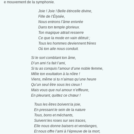
e mouvement de la symphonie.
Joie ! Joie ! Belle étincelle divine,
Fille de l’Élysée,
Nous entrons l’âme enivrée
Dans ton temple glorieux.
Ton magique attrait resserre
Ce que la mode en vain détruit ;
Tous les hommes deviennent frères
Où ton aile nous conduit.
Si le sort comblant ton âme,
D’un ami t’a fait l’ami,
Si tu as conquis l’amour d’une noble femme,
Mêle ton exultation à la nôtre !
Viens, même si tu n’aimas qu’une heure
Qu’un seul être sous les cieux !
Mais vous que nul amour n’effleure,
En pleurant, quittez ce chœur !
Tous les êtres boivent la joie,
En pressant le sein de la nature
Tous, bons et méchants,
Suivent les roses sur ses traces,
Elle nous donne baisers et vendanges,
Et nous offre l’ami à l’épreuve de la mort,