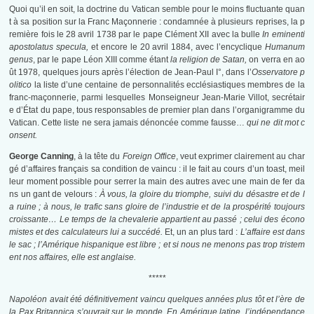
Quoi qu’il en soit, la doctrine du Vatican semble pour le moins fluctuante quan
t à sa position sur la Franc Maçonnerie : condamnée à plusieurs reprises, la p
remière fois le 28 avril 1738 par le pape Clément XII avec la bulle
In eminenti
apostolatus specula,
et encore le 20 avril 1884, avec l’encyclique
Humanum
genus
, par le pape Léon XIII comme étant
la religion de Satan,
on verra en ao
ût 1978, quelques jours après l’élection de Jean-Paul I°, dans l’
Osservatore p
olitico
la liste d’une centaine de personnalités ecclésiastiques membres de la
franc-maçonnerie, parmi lesquelles Monseigneur Jean-Marie Villot, secrétair
e d’État du pape, tous responsables de premier plan dans l’organigramme du
Vatican. Cette liste ne sera jamais dénoncée comme fausse…
qui ne dit mot c
onsent.
George Canning
, à la tête du
Foreign Office
, veut exprimer clairement au char
gé d’affaires français sa condition de vaincu : il le fait au cours d’un toast, meil
leur moment possible pour serrer la main des autres avec une main de fer da
ns un gant de velours :
À vous, la gloire du triomphe, suivi du désastre et de l
a ruine ; à nous, le trafic sans gloire de l’industrie et de la prospérité toujours
croissante… Le temps de la chevalerie appartient au passé ; celui des écono
mistes et des calculateurs lui a succédé.
Et, un an plus tard :
L’affaire est dans
le sac ; l’Amérique hispanique est libre ; et si nous ne menons pas trop tristem
ent nos affaires, elle est anglaise.
*****
Napoléon avait été définitivement vaincu quelques années plus tôt et l’ère de
la Pax Britannica s’ouvrait sur le monde. En Amérique latine, l’indépendance