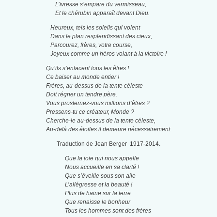
L’ivresse s’empare du vermisseau,
Et le chérubin apparaît devant Dieu.
Heureux, tels les soleils qui volent
Dans le plan resplendissant des cieux,
Parcourez, frères, votre course,
Joyeux comme un héros volant à la victoire !
Qu’ils s’enlacent tous les êtres !
Ce baiser au monde entier !
Frères, au-dessus de la tente céleste
Doit régner un tendre père.
Vous prosternez-vous millions d’êtres ?
Pressens-tu ce créateur, Monde ?
Cherche-le au-dessus de la tente céleste,
Au-delà des étoiles il demeure nécessairement.
Traduction de Jean Berger 1917-2014.
Que la joie qui nous appelle
Nous accueille en sa clarté !
Que s’éveille sous son aile
L’allégresse et la beauté !
Plus de haine sur la terre
Que renaisse le bonheur
Tous les hommes sont des frères