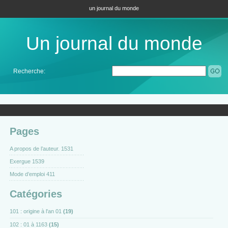
un journal du monde
Un journal du monde
Recherche:
Pages
A propos de l’auteur. 1531
Exergue 1539
Mode d’emploi 411
Catégories
101 : origine à l'an 01
(19)
102 : 01 à 1163
(15)