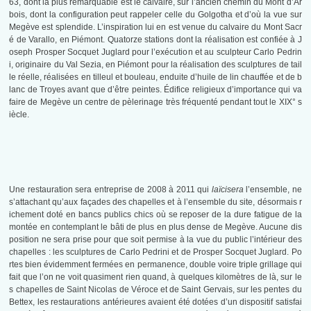
63, dont la plus remarquable est le calvaire, sur l’ancien chemin du Mont d’Ar
bois, dont la configuration peut rappeler celle du Golgotha et d’où la vue sur
Megève est splendide. L’inspiration lui en est venue du calvaire du Mont Sacr
é de Varallo, en Piémont. Quatorze stations dont la réalisation est confiée à J
oseph Prosper Socquet Juglard pour l’exécution et au sculpteur Carlo Pedrin
i, originaire du Val Sezia, en Piémont pour la réalisation des sculptures de tail
le réelle, réalisées en tilleul et bouleau, enduite d’huile de lin chauffée et de b
lanc de Troyes avant que d’être peintes. Édifice religieux d’importance qui va
faire de Megève un centre de pèlerinage très fréquenté pendant tout le XIX° s
iècle.
Une restauration sera entreprise de 2008 à 2011 qui
laïcisera
l’ensemble, ne
s’attachant qu’aux façades des chapelles et à l’ensemble du site, désormais r
ichement doté en bancs publics chics où se reposer de la dure fatigue de la
montée en contemplant le bâti de plus en plus dense de Megève. Aucune dis
position ne sera prise pour que soit permise à la vue du public l’intérieur des
chapelles : les sculptures de Carlo Pedrini et de Prosper Socquet Juglard. Po
rtes bien évidemment fermées en permanence, double voire triple grillage qui
fait que l’on ne voit quasiment rien quand, à quelques kilomètres de là, sur le
s chapelles de Saint Nicolas de Véroce et de Saint Gervais, sur les pentes du
Bettex, les restaurations antérieures avaient été dotées d’un dispositif satisfai