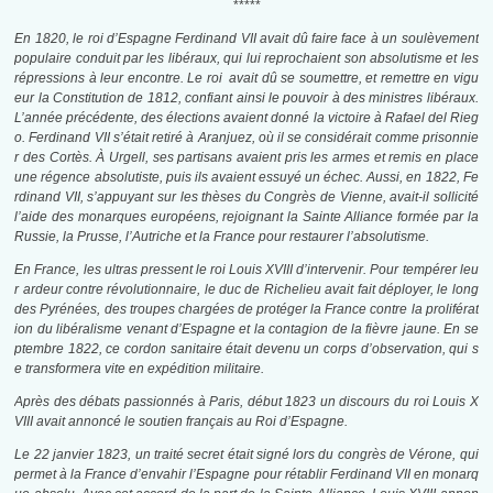
*****
En 1820, le roi d’Espagne Ferdinand VII avait dû faire face à un soulèvement
populaire conduit par les libéraux, qui lui reprochaient son absolutisme et les
répressions à leur encontre. Le roi avait dû se soumettre, et remettre en vigu
eur la Constitution de 1812, confiant ainsi le pouvoir à des ministres libéraux.
L’année précédente, des élections avaient donné la victoire à Rafael del Rieg
o. Ferdinand VII s’était retiré à Aranjuez, où il se considérait comme prisonnie
r des Cortès. À Urgell, ses partisans avaient pris les armes et remis en place
une régence absolutiste, puis ils avaient essuyé un échec. Aussi, en 1822, Fe
rdinand VII, s’appuyant sur les thèses du Congrès de Vienne, avait-il sollicité
l’aide des monarques européens, rejoignant la Sainte Alliance formée par la
Russie, la Prusse, l’Autriche et la France pour restaurer l’absolutisme.
En France, les ultras pressent le roi Louis XVIII d’intervenir. Pour tempérer leu
r ardeur contre révolutionnaire, le duc de Richelieu avait fait déployer, le long
des Pyrénées, des troupes chargées de protéger la France contre la proliférat
ion du libéralisme venant d’Espagne et la contagion de la fièvre jaune. En se
ptembre 1822, ce cordon sanitaire était devenu un corps d’observation, qui s
e transformera vite en expédition militaire.
Après des débats passionnés à Paris, début 1823 un discours du roi Louis X
VIII avait annoncé le soutien français au Roi d’Espagne.
Le 22 janvier 1823, un traité secret était signé lors du congrès de Vérone, qui
permet à la France d’envahir l’Espagne pour rétablir Ferdinand VII en monarq