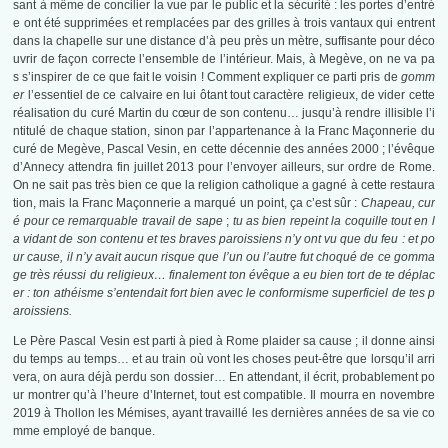
sant à même de concilier la vue par le public et la sécurité : les portes d’entré
e ont été supprimées et remplacées par des grilles à trois vantaux qui entrent
dans la chapelle sur une distance d’à peu près un mètre, suffisante pour déco
uvrir de façon correcte l’ensemble de l’intérieur. Mais, à Megève, on ne va pa
s s’inspirer de ce que fait le voisin ! Comment expliquer ce parti pris de
gomm
er
l’essentiel de ce calvaire en lui ôtant tout caractère religieux, de vider cette
réalisation du curé Martin du cœur de son contenu… jusqu’à rendre illisible l’i
ntitulé de chaque station, sinon par l’appartenance à la Franc Maçonnerie du
curé de Megève, Pascal Vesin, en cette décennie des années 2000 ; l’évêque
d’Annecy attendra fin juillet 2013 pour l’envoyer ailleurs, sur ordre de Rome.
On ne sait pas très bien ce que la religion catholique a gagné à cette restaura
tion, mais la Franc Maçonnerie a marqué un point, ça c’est sûr :
Chapeau, cur
é pour ce remarquable travail de sape
;
tu as bien repeint la coquille tout en l
a vidant de son contenu et tes braves paroissiens n’y ont vu que du feu : et po
ur cause, il n’y avait aucun risque que l’un ou l’autre fut choqué de ce gomma
ge très réussi du religieux… finalement ton évêque a eu bien tort de te déplac
er : ton athéisme s’entendait fort bien avec le conformisme superficiel de tes p
aroissiens.
Le Père Pascal Vesin est parti à pied à Rome plaider sa cause ; il donne ainsi
du temps au temps… et au train où vont les choses peut-être que lorsqu’il arri
vera, on aura déjà perdu son dossier… En attendant, il écrit, probablement po
ur montrer qu’à l’heure d’Internet, tout est compatible. Il mourra en novembre
2019 à Thollon les Mémises, ayant travaillé les dernières années de sa vie co
mme employé de banque.