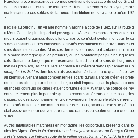
Napoléon, reconnaissant des bonnes conditions de passage du col du Grand
Saint Bernard en 1800 et de leur accueil à Saint Rhémy et Saint Oyen, confir
ma le statut de ces soldats de la neige : l’institution ne sera abolie qu’en 192
7.
Il existe aujourd’hui un village nommé Maronne à coté de Huez, sur la route d
u Mont Cenis, le plus important passage des Alpes. Les marronniers et rentou
rneurs étaient organisés depuis longtemps et ce n’était évidemment pas le ca
s des cristalliers et des chasseurs, activités essentiellement individualistes et
sans doute plus récentes. Mais ces derniers connaissaient certainement mieu
x la haute montagne que les premiers, qui ne montaient pas plus haut que les
cols. Sentant le danger que représentaient la tradition et le sens de l’organisa
tion des premiers, les cristalliers et chasseurs créèrent donc rapidement la
Co
mpagnie des Guides
dont les statuts assuraient à chacun une quantité de trav
ail identique, venant ainsi compenser les écarts qu’auraient pu créer les préfé
rences des clients pour tel ou tel. L’enjeu était important, car la plupart de ces
étrangers coureurs de cimes étaient fortunés et il y avait là une source de rev
enus nettement plus importante que les revenus antérieurs de la chasse, des
cristaux ou des accompagnements de voyageurs. Il était préférable de prendr
e des précautions en mettant un numerus clausus, avant de voir si le gâteau
était assez gros pour pouvoir être partagé par tous ou seulement par quelque
s uns.
Autres infatigables marcheurs en montagne, les colporteurs, présents dans to
utes les Alpes :
Dès la fin d’octobre, on les voyait se masser au Bourg d’Oisan
s et s’engager sur l’étroite route de la vallée de la Romanche. […] À la fin d’av