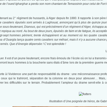
ière de l’oued Igharghar a perdu son nom chantant de Temassinin pour celui de Fort 
utenant au 2° régiment de hussards, à Alger depuis fin 1880. Il rapporte à son père 
uatre cavaliers épuisés sont arrivés à Laghouat, annonçant qu’à plus de quinze jours
e sous-lieutenant, Dianous, qui est précisément d’un régiment d’Alger, échappa au
 repiqua au nord. Au bout de deux jours, épuisés de faim et de fatigue, ils acceptèr
t-sept hommes périrent, trente échappèrent et au moment où les quatre cavalier
 d’Ouargla lança quatre cents cavaliers sur méhari, mais il n’y a aucune chance po
 cernés. Que d’énergie dépensée ! C’est splendide !
L
r. Il est d’un jeune lieutenant, encore frais émoulu de l’école où on lui a transmis
verront leurs hommes à la boucherie sans états d’âme lors de la première guerre mond
porte à l’évidence une part de responsabilité du drame : une méconnaissance profond
ceux qui le trahiront, séparation de la colonne en deux pour abreuver… Mais, au
er les difficultés sur le terrain. Probablement l’ampleur du drame servit-elle à 
illustration d’
Une poignée de héros
, de Gabr