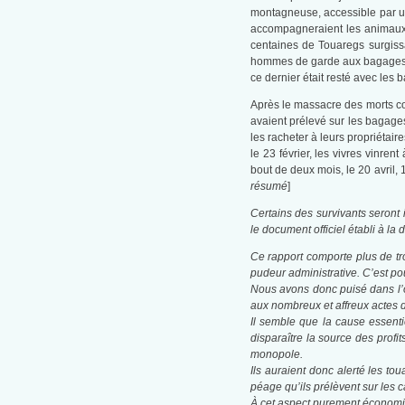
montagneuse, accessible par un 
accompagneraient les animaux ju
centaines de Touaregs surgissa
hommes de garde aux bagages. L
ce dernier était resté avec les 
Après le massacre des morts com
avaient prélevé sur les bagages
les racheter à leurs propriétair
le 23 février, les vivres vinre
bout de deux mois, le 20 avril,
résumé
]
Certains des survivants seront
le document officiel établi à l
Ce rapport comporte plus de tr
pudeur administrative. C’est po
Nous avons donc puisé dans l
aux nombreux et affreux actes d
Il semble que la cause essenti
disparaître la source des pro
monopole.
Ils auraient donc alerté les 
péage qu’ils prélèvent sur les ca
À cet aspect purement économiq