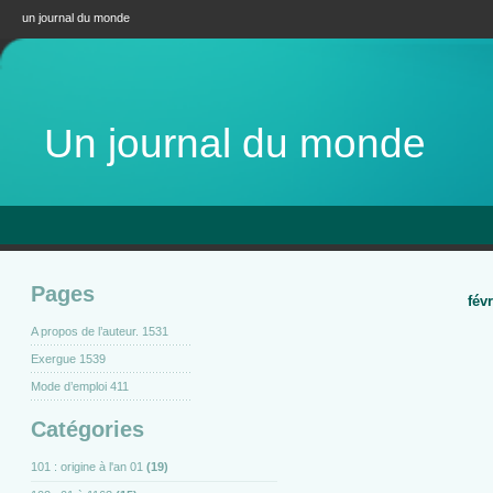
un journal du monde
Un journal du monde
Pages
fév
A propos de l’auteur. 1531
Exergue 1539
Mode d’emploi 411
Catégories
101 : origine à l'an 01
(19)