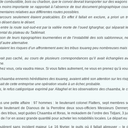
 de combustible, bois ou charbon, que le convoi devrait transporter sur des wagons r
 la moins importante se rapportait à l’absence de tout document géographique co
mentaires relatives aux différentes routes possibles.
cours seulement étaient praticables. En effet il fallait en exclure, a priori un 
n désert dans le désert.
entre la route sud-sud-est par la vallée morte de l’oued lgharghar, qui séparait 
ental du plateau du Tadémait.
son de leurs topographies tourmentées et de l’instabilité des sols sablonneux,
d’autre alternative.
outaient les risques d’un affrontement avec les tribus touareg peu nombreuses mai
vait pas caché, au cours de plusieurs correspondances qu’il avait échangées a
ne.
chez vous, cela vaudra mieux. Si vous faites autrement, ne vous en prenez qu’à v
 chaamba ennemis héréditaires des touareg, avaient attiré son attention sur les ris
ait de cette entreprise une opération vouée à un échec probable.
les, le refus catégorique exprimé par Aïtaghel et les observations des chaamba, le 
pas une petite affaire : 97 hommes : le lieutenant colonel Flatters, sept membres 
le lieutenant de Dianous de la Perrotine deux sous-officiers Messieurs Denner
es des tribus, sept guides Chaamba et Iforas, le mokadem de l’ordre des Tidjani, 
et de l’or en assez grande quantité pour acheter les notabilités locales. Le départ 
lèrent sans incident majeur. Le 16 février, le puits où il fallait abreuver – l