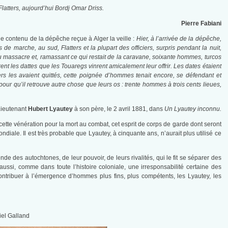
Flatters, aujourd’hui Bordj Omar Driss.
Pierre Fabiani
le contenu de la dépêche reçue à Alger la veille :
Hier, à l’arrivée de la dépêche,
 de marche, au sud, Flatters et la plupart des officiers, surpris pendant la nuit,
 massacre et, ramassant ce qui restait de la caravane, soixante hommes, turcos
ent les dattes que les Touaregs vinrent amicalement leur offrir. Les dates étaient
s les avaient quittés, cette poignée d’hommes tenait encore, se défendant et
ur qu’il retrouve autre chose que leurs os : trente hommes à trois cents lieues,
ieutenant
Hubert Lyautey
à son père, le 2 avril 1881, dans
Un Lyautey inconnu.
 cette vénération pour la mort au combat, cet esprit de corps de garde dont seront
iale. Il est très probable que Lyautey, à cinquante ans, n’aurait plus utilisé ce
e des autochtones, de leur pouvoir, de leurs rivalités, qui le fit se séparer des
ssi, comme dans toute l’histoire coloniale, une irresponsabilité certaine des
contribuer à l’émergence d’hommes plus fins, plus compétents, les Lyautey, les
iel Galland