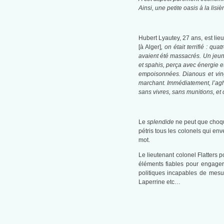
Ainsi, une petite oasis à la lis
Hubert Lyautey, 27 ans, est lie
[à Alger]
, on était terrifié : q
avaient été massacrés. Un jeun
et spahis, perça avec énergie et
empoisonnées. Dianous et ving
marchant. Immédiatement, l’agha
sans vivres, sans munitions, et
Le
splendide
ne peut que choque
pétris tous les colonels qui en
mot.
Le lieutenant colonel Flatters 
éléments fiables pour engager 
politiques incapables de mesur
Laperrine etc…