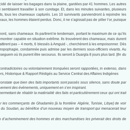
décidé de laisser les bagages dans la plaine, gardées par 41 hommes. Les autres
semblaient travailler à son curetage. Et, dans les minutes suivantes, plusieurs
s, tous les chameaux capturés. Les 10 survivants parviendront à rejoindre les
, les hommes étaient perdus. Donc, il ne s’agissait pas de piller l’or, puisque
 nord, sans chameaux. Ils partirent le lendemain, portant le maximum de ce qu’ils
e montrer capable en situation extrême. Ils trouvèrent des chameaux, mais durent
mbattirent pas – 4 morts, 6 blessés à Amguid -, cherchèrent à les empoisonner. Dès
anthropophagie, condamnée puis admise par les derniers sous-officiers vivants. Au
eguem où ils purent être secourus. Ils seront à Ouargla 8 jours plus tard. [
fin du
contradictoires ou volontairement tronquées seront rapportées, in extenso, dans
rs, Historique & Rapport Rédigés au Service Central des Affaires Indigènes
constate que bien des faits importants sont passés sous silence, sans doute par
mouvement des événements, uniquement en s’en inspirant.
ettant de rétablir la matérialité des faits et particulièrement ceux qui ont trait
ar les commerçants de Ghadamès [à la frontière Algérie, Tunisie, Libye] de voir
e du Soudan, au bénéfice d’un nouveau moyen de transport qui menacerait leur
en d’acheminement des hommes et des marchandises les priverait des droits de