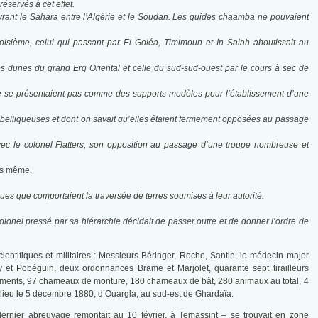
éservés à cet effet.
uvrant le Sahara entre l’Algérie et le Soudan. Les guides chaamba ne pouvaient
troisième, celui qui passant par El Goléa, Timimoun et In Salah aboutissait au
les dunes du grand Erg Oriental et celle du sud-sud-ouest par le cours à sec de
 ne se présentaient pas comme des supports modèles pour l’établissement d’une
s belliqueuses et dont on savait qu’elles étaient fermement opposées au passage
vec le colonel Flatters, son opposition au passage d’une troupe nombreuse et
ous même.
ques que comportaient la traversée de terres soumises à leur autorité.
colonel pressé par sa hiérarchie décidait de passer outre et de donner l’ordre de
scientifiques et militaires : Messieurs Béringer, Roche, Santin, le médecin major
y et Pobéguin, deux ordonnances Brame et Marjolet, quarante sept tirailleurs
3 juments, 97 chameaux de monture, 180 chameaux de bât, 280 animaux au total, 4
eu lieu le 5 décembre 1880, d’Ouargla, au sud-est de Ghardaïa.
e dernier abreuvage remontait au 10 février, à Temassint – se trouvait en zone