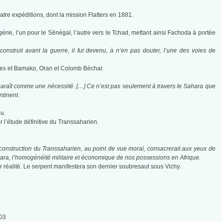
tre expéditions, dont la mission Flatters en 1881.
ie, l’un pour le Sénégal, l’autre vers le Tchad, mettant ainsi Fachoda à portée
construit avant la guerre, il fut devenu, à n’en pas douter, l’une des voies de
Kayes et Bamako, Oran et Colomb Béchar.
paraît comme une nécessité. […] Ce n’est pas seulement à travers le Sahara que
ntinent.
u.
r l’étude définitive du Transsaharien.
 construction du Transsaharien, au point de vue moral, consacrerait aux yeux de
ara, l’homogénéité militaire et économique de nos possessions en Afrique.
enir réalité. Le serpent manifestera son dernier soubresaut sous Vichy.
903