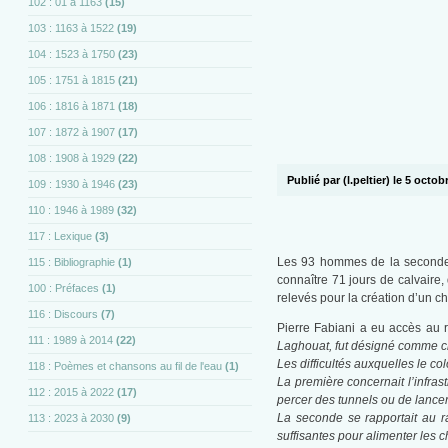
102 : 01 à 1163
(15)
103 : 1163 à 1522
(19)
104 : 1523 à 1750
(23)
105 : 1751 à 1815
(21)
106 : 1816 à 1871
(18)
107 : 1872 à 1907
(17)
108 : 1908 à 1929
(22)
Publié par (l.peltier) le 5 octo
109 : 1930 à 1946
(23)
110 : 1946 à 1989
(32)
117 : Lexique
(3)
Les 93 hommes de la seconde m
115 : Bibliographie
(1)
connaître 71 jours de calvaire,
100 : Préfaces
(1)
relevés pour la création d’un ch
116 : Discours
(7)
Pierre Fabiani a eu accès au 
111 : 1989 à 2014
(22)
Laghouat, fut désigné comme che
Les difficultés auxquelles le co
118 : Poèmes et chansons au fil de l'eau
(1)
La première concernait l’infras
112 : 2015 à 2022
(17)
percer des tunnels ou de lancer
La seconde se rapportait au ra
113 : 2023 à 2030
(9)
suffisantes pour alimenter les 