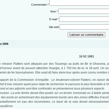
Commentaire
*
Nom
*
E-mail
*
Site web
bre 2008
16 02 1881
ission Flatters sont attaqués par des Touaregs au puits de Bir el Gharama, p
 d’horreur avant de pouvoir atteindre Ouargla, à 1 700 km de là, le 28 avril. Un 
emin de fer transsaharien. Elle avait dû faire demi-tour après avoir connu nombre de
rapport de la Commission d’enquête :
Le lieutenant-colonel Flatters, en raison d
f d’une mission ayant pour objet de rechercher le parcours le plus favorable à l’ét
lonel et ses adjoints vont être confrontés se présenteront sous plusieurs aspects.
tructure. La voie ferrée devait être posée sur un terrain horizontal ou à faible pen
 des ponts en acheminant des équipements lourds vers des zones difficiles d’accès
vitaillement en eau des locomotives. Le tracé de la voie devait nécessairement s
chaudières.