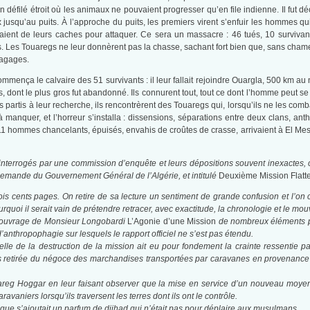
défilé étroit où les animaux ne pouvaient progresser qu’en file indienne. Il fut 
squ’au puits. À l’approche du puits, les premiers virent s’enfuir les hommes qui 
ient de leurs caches pour attaquer. Ce sera un massacre : 46 tués, 10 survivant
es Touaregs ne leur donnèrent pas la chasse, sachant fort bien que, sans chameaux
bagages.
mença le calvaire des 51 survivants : il leur fallait rejoindre Ouargla, 500 km au
, dont le plus gros fut abandonné. Ils connurent tout, tout ce dont l’homme peut s
es partis à leur recherche, ils rencontrèrent des Touaregs qui, lorsqu’ils ne les co
nt à manquer, et l’horreur s’installa : dissensions, séparations entre deux clans, 
 11 hommes chancelants, épuisés, envahis de croûtes de crasse, arrivaient à El Mess
 interrogés par une commission d’enquête et leurs dépositions souvent inexactes, 
a demande du Gouvernement Général de l’Algérie, et intitulé
Deuxième Mission Flatte
ois cents pages.
On retire de sa lecture un sentiment de grande confusion et l’on 
urquoi il serait vain de prétendre retracer, avec exactitude, la chronologie et le 
’ouvrage de Monsieur Longobardi
L’Agonie d’une Mission
de nombreux éléments perm
’anthropophagie sur lesquels le rapport officiel ne s’est pas étendu.
elle de la destruction de la mission ait eu pour fondement la crainte ressentie p
fits retirée du négoce des marchandises transportées par caravanes en provenanc
touareg Hoggar en leur faisant observer que la mise en service d’un nouveau moy
ravaniers lorsqu’ils traversent les terres dont ils ont le contrôle.
ue s’ajoutait un parfum de djihad qui n’était pas pour déplaire aux musulmans.