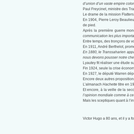
d’union d’un vaste empire colon
Paul Freycinet, ministre des Tr
Le drame de la mission Flatters 
En 1904, Pierre Leroy Beaulieu
de pied.
Après la première guerre mon
communication les plus importan
Entre temps, des tronçons de vo
En 1911, André Berthelot, promot
En 1880, le Transsaharien appa
nous devons pousser notre chemin
Lyautey fit réaliser une étude s
Fin 1924, seule la crise écono
En 1927, le député Warren dépose
Encore deux autres propositions
L’almanach
Hachette
titre en 1
Et encore, à la veille de la se
l’opinion mondiale comme à ceu
Mais les sceptiques quant à l’in
Victor Hugo a 80 ans, et il y a 