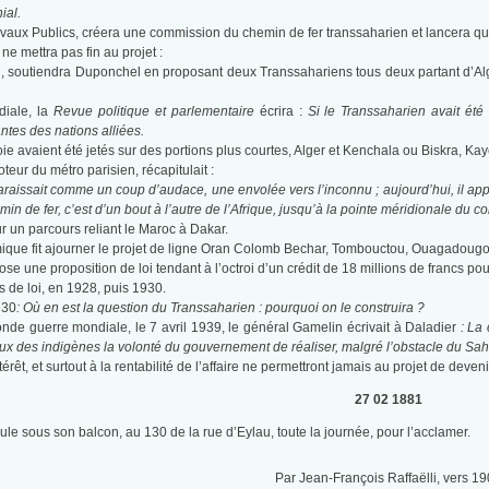
ial.
avaux Publics, créera une commission du chemin de fer transsaharien et lancera qua
ne mettra pas fin au projet :
, soutiendra Duponchel en proposant deux Transsahariens tous deux partant d’Algér
diale, la
Revue politique et parlementaire
écrira :
Si le Transsaharien avait été 
tes des nations alliées.
ie avaient été jetés sur des portions plus courtes, Alger et Kenchala ou Biskra, 
eur du métro parisien, récapitulait :
raissait comme un coup d’audace, une envolée vers l’inconnu ; aujourd’hui, il ap
 de fer, c’est d’un bout à l’autre de l’Afrique, jusqu’à la pointe méridionale du co
ur un parcours reliant le Maroc à Dakar.
mique fit ajourner le projet de ligne Oran Colomb Bechar, Tombouctou, Ouagadougo
 une proposition de loi tendant à l’octroi d’un crédit de 18 millions de francs pou
 de loi, en 1928, puis 1930.
930
: Où en est la question du Transsaharien : pourquoi on le construira ?
conde guerre mondiale, le 7 avril 1939, le général Gamelin écrivait à Daladier
: La
x des indigènes la volonté du gouvernement de réaliser, malgré l’obstacle du Sah
térêt, et surtout à la rentabilité de l’affaire ne permettront jamais au projet de dev
27 02 1881
foule sous son balcon, au 130 de la rue d’Eylau, toute la journée, pour l’acclamer.
Par Jean-François Raffaëlli, vers 1