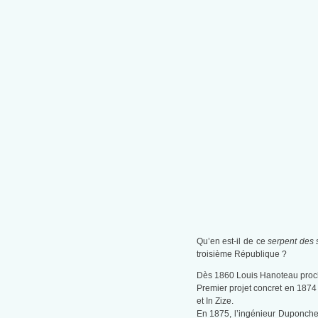
Qu’en est-il de ce
serpent des 
troisième République ?
Dès 1860 Louis Hanoteau procl
Premier projet concret en 1874
et In Zize.
En 1875, l’ingénieur Duponche