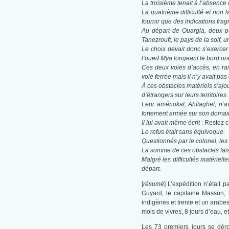
La troisième tenait à l’absence
La quatrième difficulté et non
fournir que des indications frag
Au départ de Ouargla, deux par
Tanezrouft, le pays de la soif, u
Le choix devait donc s’exercer 
l’oued Mya longeant le bord ori
Ces deux voies d’accès, en rai
voie ferrée mais il n’y avait pas 
À ces obstacles matériels s’aj
d’étrangers sur leurs territoires.
Leur aménokal, Ahïtaghel, n’a
fortement armée sur son domai
Il lui avait même écrit
: Restez 
Le refus était sans équivoque.
Questionnés par le colonel, les
La somme de ces obstacles fais
Malgré les difficultés matériel
départ.
[
résumé
] L’expédition n’était 
Guyard, le capitaine Masson, 
indigènes et trente et un arab
mois de vivres, 8 jours d’eau, 
Les 73 premiers jours se dérou