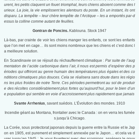
urent, les petits claquent un fouet triomphal, leurs chiens aboient comme des f
urieux. La joie, la vie emplissent les alentours du poste. En un instant, ils ont
disparu. La tempête – leur chère tempête de l’Arctique – les a emportés par-d
essus la colline comme autant de feuilles.
Gontran de Poncins.
Kablouna. Stock 1947
Là-bas, par crainte de voir les chiens manger les enfants, ce sont les enfants
que l’on met en cage… ils sont moins nombreux que les chiens et c’est donc l
a meilleure solution.
En Scandinavie on se réjouit du réchauffement climatique :
Par suite de l’aug
mentation de l’acide carbonique dans l’air, il nous est permis d’espérer des p
ériodes qui offriront au genre humain des températures plus égales et des co
nditions climatiques plus douces. Cela se réalisera sans doute dans les régio
ns les plus froides de notre Terre. Ces périodes permettront au sol de produir
e des récoltes considérablement plus fortes qu’aujourd’hui, pour le bien d’un
e population qui semble en voie d’accroissement plus rapidement que jamais
Svante Arrhenius
, savant suédois. L’Évolution des mondes. 1910
Incendie géant au Montana, frontalier avec le Canada : on en verra les fumée
s jusqu’à Chicago.
La Corée, sous protectorat japonais depuis la guerre entre la Russie et le Jap
on en 1905, est purement et simplement annexée par le Japon… et cela va d
urer jusqu’en 1945 :
Je vous fouetterai avec des scorpions,
assénera le gouv