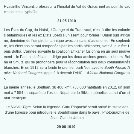
Hyacinthe Vincent, professeur à l’hôpital du Val de Grâce, met au point le vac
cin contre la typhoïde.
31 05 1910
Les États du Cap, du Natal, d’Orange et du Transvaal, c’est-à-dire les colonie
s britanniques et les ex États Boers s’unissent pour former l’Union sud africai
ne, dominion de l’empire britannique avec un statut d’autonomie. En septemb
re, les élections seront remportées par les partis afrikaners, avec à leur tête L
ouis Botha. L’année suivante la coalition afrikaner fusionna en un seul mouve
ment – le Parti sud africain – dirigé par les deux anciens généraux boers, Bot
ha et Smuts, qui se prononcera pour la réconciliation des deux communautés
blanches. Et en 1912 sera fondé le premier parti Noir avec le
South African N
ative National Congress
appelé à devenir l’ANC –
A
frican
N
ational
C
ongress
-.
La même année, le Bouthan, 38 400 km², 738 000 habitants en 2012, un som
met à 7 554 m, séparé de l’est du Népal par le Sikkim, bénéficie aussi d’un st
atut identique.
Le
Nid du Tigre
. Selon la légende, Guru Rinpoché serait arrivé ici sur le dos
d’une tigresse pour introduire le Bouddhisme dans le pays. Photographie de
Jean-Claude Urbain
29 08 1910