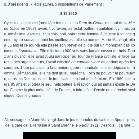
s, 8 présidents, 7 législatures, 5 dissolutions de Parlement !
8 11 1910
Cyclisme, alpinisme [première femme sur la
Dent du Géant
, en haut de la
Mer
de Glace
en 1903], avion, hydravion, aérostat, ballon, équitation, gymnastiqu
e, athlétisme, escrime, tir, tennis, golf, polo : cette femme-là, touche à tout de g
énie, figure souvent parmi les meilleures : elle se nomme Marie Marvingt, elle
a 35 ans et ce jour-là elle passe son brevet de pilote sur un monoplan pas co
mmode,
l’Antoinette.
Elle effectuera 900 vols sans jamais casser de bois. Deu
x ans plus tôt, elle avait voulu participer au Tour de France cycliste, et face au
refus des organisateurs, l’avait effectué
en candidat libre
en partant après les
coureurs. Pour participer à la première guerre mondiale, elle se déguise en h
omme. Démasquée, elle ne doit qu’au maréchal Foch de pouvoir la poursuivr
e, dans les Dolomites, sur le front italien, en tant qu’infirmière. En 1960, elle a
ura 85 ans et pilotera le seul hélicoptère à réaction qui ait jamais existé le
Dji
nn.
Femme la plus médaillée de France, à faire pâlir d’envie un maréchal sovi
étique. Quelle gnaque !
Atterrissage de Marie Marvingt dans le jeu de boules du café des Sports, près
de la gare de la Terrasse à Saint Etienne le 6 août 1911. Des fois… ça rate…