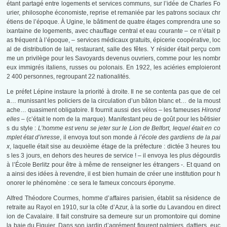
étant partagé entre logements et services communs, sur l’idée de Charles Fo
urier, philosophe économiste, reprise et remaniée par les patrons sociaux chr
étiens de l’époque. À Ugine, le bâtiment de quatre étages comprendra une so
ixantaine de logements, avec chauffage central et eau courante – ce n’était p
as fréquent à l’époque, – services médicaux gratuits, épicerie coopérative, loc
al de distribution de lait, restaurant, salle des fêtes. Y résider était perçu com
me un privilège pour les Savoyards devenus ouvriers, comme pour les nombr
eux immigrés italiens, russes ou polonais. En 1922, les aciéries emploieront
2 400 personnes, regroupant 22 nationalités.
Le préfet Lépine instaure la priorité à droite. Il ne se contenta pas que de cel
a… munissant les policiers de la circulation d’un bâton blanc et… de la moust
ache… quasiment obligatoire. Il fournit aussi des vélos – les fameuses
Hirond
elles –
(c’était le nom de la marque). Manifestant peu de goût pour les bêtisier
s du style :
L’homme est venu se jeter sur le Lion de Belfort, lequel était en co
mplet état d’ivresse
, il envoya tout son monde
à l’école des gardiens de la pai
x
, laquelle était sise au deuxième étage de la préfecture : dictée 3 heures tou
s les 3 jours, en dehors des heures de service ! – il envoya les plus dégourdis
à l’École Berlitz pour être à même de renseigner les étrangers -. Et quand on
a ainsi des idées à revendre, il est bien humain de créer une institution pour h
onorer le phénomène : ce sera le fameux concours éponyme.
Alfred Théodore Courmes, homme d’affaires parisien, établit sa résidence de
retraite au Rayol en 1910, sur la côte d’Azur, à la sortie du Lavandou en direct
ion de Cavalaire. Il fait construire sa demeure sur un promontoire qui domine
la baie du Figuier. Dans son jardin d’agrément figurent palmiers, dattiers, euc