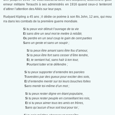
erneur militaire Terauchi à ses administrés en 1916 quand ceux-ci tenteront
d’attirer l’attention des Alliés sur leur pays.
Rudyard Kipling a 45 ans ; il dédie ce poème à son fils John, 12 ans, qui mou
rra dans les combats de la première guerre mondiale.
S
i tu peux voir détruit l’ouvrage de ta vie
E
t sans dire un seul mot te mettre à rebâtir,
O
u perdre en un seul coup le gain de cent parties
S
ans un geste et sans un soupir ;
S
i tu peux être amant sans être fou d’amour,
S
i tu peux être fort sans cesser d’être tendre,
E
t, te sentant haï, sans haïr à ton tour,
P
ourtant lutter et te défendre ;
S
i tu peux supporter d’entendre tes paroles
T
r
avesties par des gueux pour exciter des sots,
E
t d’entendre mentir sur toi leurs bouches folles
S
ans mentir toi-même d’un mot ;
S
i tu peux rester digne en étant populaire,
S
i tu peux rester peuple en conseillant les rois,
E
t si tu peux aimer tous tes amis en frères,
S
ans qu’aucun d’eux soit tout pour toi ;