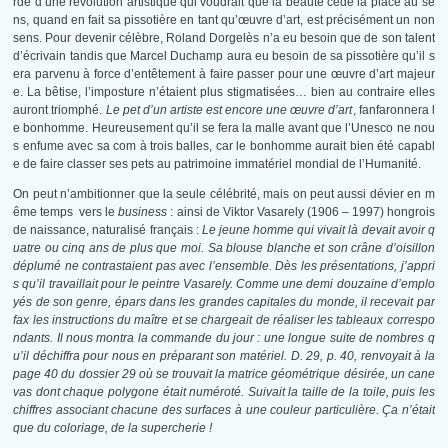
rde d’une révolution artistique qui voudrait que la beauté cède la place au se
ns, quand en fait sa pissotière en tant qu’œuvre d’art, est précisément un non
sens. Pour devenir célèbre, Roland Dorgelès n’a eu besoin que de son talent
d’écrivain tandis que Marcel Duchamp aura eu besoin de sa pissotière qu’il s
era parvenu à force d’entêtement à faire passer pour une œuvre d’art majeur
e. La bêtise, l’imposture n’étaient plus stigmatisées… bien au contraire elles
auront triomphé.
Le pet d’un artiste est encore une œuvre d’art
, fanfaronnera l
e bonhomme. Heureusement qu’il se fera la malle avant que l’Unesco ne nou
s enfume avec sa com à trois balles, car le bonhomme aurait bien été capabl
e de faire classer ses pets au patrimoine immatériel mondial de l’Humanité.
On peut n’ambitionner que la seule célébrité, mais on peut aussi dévier en m
ême temps vers le
business
: ainsi de Viktor Vasarely (1906 – 1997) hongrois
de naissance, naturalisé français :
Le jeune homme qui vivait là devait avoir q
uatre ou cinq ans de plus que moi. Sa blouse blanche et son crâne d’oisillon
déplumé ne contrastaient pas avec l’ensemble. Dès les présentations, j’appri
s qu’il travaillait pour le peintre Vasarely. Comme une demi douzaine d’emplo
yés de son genre, épars dans les grandes capitales du monde, il recevait par
fax les instructions du maître et se chargeait de réaliser les tableaux correspo
ndants. Il nous montra la commande du jour : une longue suite de nombres q
u’il déchiffra pour nous en préparant son matériel. D. 29, p. 40, renvoyait à la
page 40 du dossier 29 où se trouvait la matrice géométrique désirée, un cane
vas dont chaque polygone était numéroté. Suivait la taille de la toile, puis les
chiffres associant chacune des surfaces à une couleur particulière. Ça n’était
que du coloriage, de la supercherie !