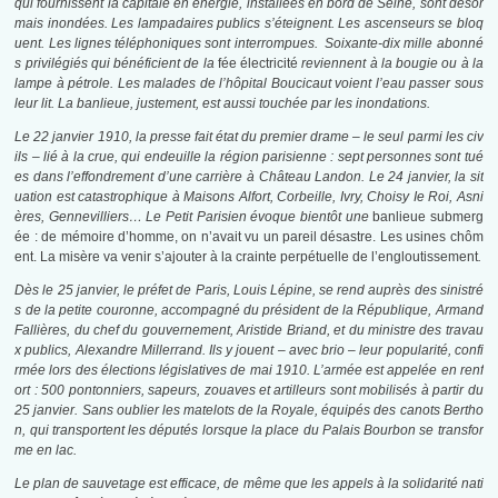
qui fournissent la capitale en énergie, installées en bord de Seine, sont désor
mais inondées. Les lampadaires publics s’éteignent. Les ascenseurs se bloq
uent. Les lignes téléphoniques sont interrompues. Soixante-dix mille abonné
s privilégiés qui bénéficient de la
fée électricité
reviennent à la bougie ou à la
lampe à pétrole. Les malades de l’hôpital Boucicaut voient l’eau passer sous
leur lit. La banlieue, justement, est aussi touchée par les inondations.
Le 22 janvier 1910, la presse fait état du premier drame – le seul parmi les civ
ils – lié à la crue, qui endeuille la région parisienne : sept personnes sont tué
es dans l’effondrement d’une carrière à Château Landon. Le 24 janvier, la sit
uation est catastrophique à Maisons Alfort, Corbeille, Ivry, Choisy Ie Roi, Asni
ères, Gennevilliers… Le Petit Parisien évoque bientôt une
banlieue submerg
ée : de mémoire d’homme, on n’avait vu un pareil désastre. Les usines chôm
ent. La misère va venir s’ajouter à la crainte perpétuelle de l’engloutissement
.
Dès le 25 janvier, le préfet de Paris, Louis Lépine, se rend auprès des sinistré
s de la petite couronne, accompagné du président de la République, Armand
Fallières, du chef du gouvernement, Aristide Briand, et du ministre des travau
x publics, Alexandre Millerrand. Ils y jouent – avec brio – leur popularité, confi
rmée lors des élections législatives de mai 1910. L’armée est appelée en renf
ort : 500 pontonniers, sapeurs, zouaves et artilleurs sont mobilisés à partir du
25 janvier. Sans oublier les matelots de la Royale, équipés des canots Bertho
n, qui transportent les députés lorsque la place du Palais Bourbon se transfor
me en lac.
Le plan de sauvetage est efficace, de même que les appels à la solidarité nati