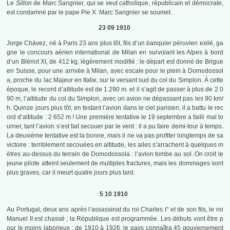
Le
Sillon
de Marc Sangnier, qui se veut catholique, républicain et démocrate,
est condamné par le pape Pie X. Marc Sangnier se soumet.
23 09 1910
Jorge Chávez, né à Paris 23 ans plus tôt, fils d’un banquier péruvien exilé, ga
gne le concours aérien international de Milan en survolant les Alpes à bord
d’un Blériot XI, de 412 kg, légèrement modifié : le départ est donné de Brigue
en Suisse, pour une arrivée à Milan, avec escale pour le plein à Domodossol
a, proche du lac Majeur en Italie, sur le versant sud du col du Simplon. À cette
époque, le record d’altitude est de 1 290 m. et il s’agit de passer à plus de 2 0
90 m, l’altitude du col du Simplon, avec un avion ne dépassant pas les 90 km/
h. Quinze jours plus tôt, en testant l’avion dans le ciel parisien, il a battu le rec
ord d’altitude : 2 652 m ! Une première tentative le 19 septembre a failli mal to
urner, tant l’avion s’est fait secouer par le vent : il a pu faire demi-tour à temps.
La deuxième tentative est la bonne, mais il ne va pas profiter longtemps de sa
victoire : terriblement secouées en altitude, les ailes s’arrachent à quelques m
ètres au-dessus du terrain de Domodossola : l’avion tombe au sol. On croit le
jeune pilote atteint seulement de multiples fractures, mais les dommages sont
plus graves, car il meurt quatre jours plus tard.
5 10 1910
Au Portugal, deux ans après l’assassinat du roi Charles I° et de son fils, le roi
Manuel II est chassé ; la République est programmée. Les débuts vont être p
our le moins laborieux : de 1910 à 1926, le pays connaîtra 45 gouvernement