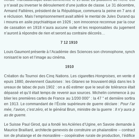
y n’avait pu inverser le déroulement d’une justice de classe. Le 31 décembre,
Armand Fallières, président de la République, commuera la peine en 7 ans d
e réclusion. Mais l’emprisonnement avait altéré le mental de Jules Durand qu
i mourra en asile psychiatrique en 1926 ; son innocence reconnue par la cour
de cassation en 1918 n’aura aucune suite et les responsables du jugement
n’auront à répondre de rien et seront au contraire décorés…
7 12 1910
Louis Gaumont présente à l’Académie des Sciences son chronophone, synch
ronisant le son et l’image au cinéma.
1910
Création du Tournoi des Cinq Nations. Les cigarettes
Hongroises,
en vente d
epuis 1880, deviennent
Gauloises
: les
Gitanes
se trouvaient déjà dans les b
ureaux de tabac de puis 1902 : on a dû estimer que le seuil de tolérance était
dépassé et qu’il était temps de revenir aux sources. Michelin commence à pu
blier les premières cartes de France au 1/200 000° : la 47 ° et dernière sortira
en 1913. Le commandant de l’École supérieure de guerre déclare :
Pour l’ar
mée, l’avion, c’est zéro,
et le général Brun, ministre de la guerre :
Il n’y aura p
as de guerre.
Le Suisse Paul Girod, qui a fondé les Aciéries d’Ugine, en Savoie demande à
Maurice Braillard, architecte genevois de construire un phalanstère – contract
ion de phalange et de monastère – coopérative rurale de production, l’édifice