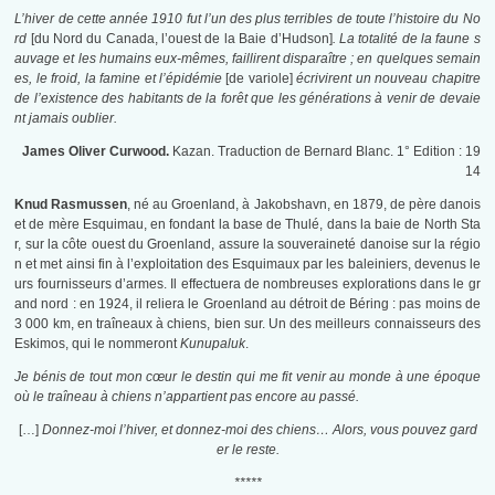
L’hiver de cette année 1910 fut l’un des plus terribles de toute l’histoire du No
rd
[du Nord du Canada, l’ouest de la Baie d’Hudson]
. La totalité de la faune s
auvage et les humains eux-mêmes, faillirent disparaître ; en quelques semain
es, le froid, la famine et l’épidémie
[de variole]
écrivirent un nouveau chapitre
de l’existence des habitants de la forêt que les générations à venir de devaie
nt jamais oublier.
James Oliver Curwood.
Kazan. Traduction de Bernard Blanc. 1° Edition : 19
14
Knud Rasmussen
, né au Groenland, à Jakobshavn, en 1879, de père danois
et de mère Esquimau, en fondant la base de Thulé, dans la baie de North Sta
r, sur la côte ouest du Groenland, assure la souveraineté danoise sur la régio
n et met ainsi fin à l’exploitation des Esquimaux par les baleiniers, devenus le
urs fournisseurs d’armes. Il effectuera de nombreuses explorations dans le gr
and nord : en 1924, il reliera le Groenland au détroit de Béring : pas moins de
3 000 km, en traîneaux à chiens, bien sur. Un des meilleurs connaisseurs des
Eskimos, qui le nommeront
Kunupaluk
.
Je bénis de tout mon cœur le destin qui me fit venir au monde à une époque
où le traîneau à chiens n’appartient pas encore au passé.
[…]
Donnez-moi l’hiver, et donnez-moi des chiens… Alors, vous pouvez gard
er le reste.
*****