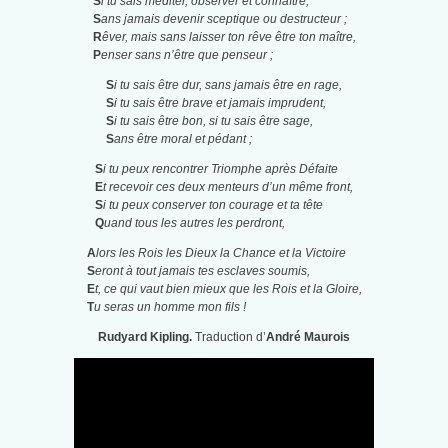
S
i tu sais méditer, observer et connaître,
S
ans jamais devenir sceptique ou destructeur ;
R
êver, mais sans laisser ton rêve être ton maître,
P
enser sans n’être que penseur ;
S
i tu sais être dur, sans jamais être en rage,
S
i tu sais être brave et jamais imprudent,
S
i tu sais être bon, si tu sais être sage,
S
ans être moral et pédant ;
S
i tu peux rencontrer Triomphe après Défaite
E
t recevoir ces deux menteurs d’un même front,
S
i tu peux conserver ton courage et ta tête
Q
uand tous les autres les perdront,
A
lors les Rois les Dieux la Chance et la Victoire
S
eront à tout jamais tes esclaves soumis,
E
t, ce qui vaut bien mieux que les Rois et la Gloire,
T
u seras un homme mon fils !
Rudyard Kipling.
Traduction d’
André Maurois