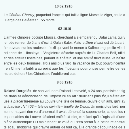
10 02 1910
Le
Général Chanzy
, paquebot français qui fait la ligne Marseille Alger, coule a
u large des Baléares : 155 morts.
02 1910
L’armée chinoise occupe Lhassa, cherchant à s’emparer du Dalaï Lama qui v
ient de rentrer de 5 ans d’exil à Oulan Bator. Mais le
Dieu vivant
est déjà parti,
à nouveau sur les routes de l’exil qui vont le mener à Kalimplong, petite ville i
ndienne de l’Himalaya. L’Angleterre détache auprès de lui Charles Bell, offici
er des affaires tibétaines, parlant le tibétain, et une amitié fructueuse va naître
entre les deux hommes. Trois ans plus tard, la vacance de tout pouvoir centra
l en Chine l’affaiblira au point que les Tibétains pourront se permettre de les
mettre dehors ! les Chinois ne l’oublieront pas.
8 03 1910
Roland Dorgelès
, de son vrai nom Roland Lecavelé, a 24 ans, persiste et sig
ne dans sa dénonciation de l’imposture en art : deux ans plus tôt, il s’était am
usé à
placer
lui-même au Louvre une tête de femme, œuvre d’un ami, qu’il av
ait baptisé :
N° 402 – tête de divinité – fouille de Delos
. Un mois plus tard, per
sonne n’ayant rien vu d’anormal, il avait dénoncé la supercherie, ce que les r
esponsables du Louvre s’étaient entêtés à nier, certifiant qu’il s’agissait d’une
pièce authentique ! Et maintenant, le voilà qui s’en prend à la peinture abstrai
te et au snobisme qui gravite autour de tout ça, à la grande dégoulinade de s