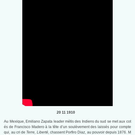
20 11 1910
Au Mexique, Emiliano Zapata leader métis des Indiens du sud se met aux cot
és de Francisco Madero à la tête d’un soulèvement des laissés pour compte
qui, au cri de
Terre, Liberté,
chassent Porfiro Diaz, au pouvoir depuis 1876. M