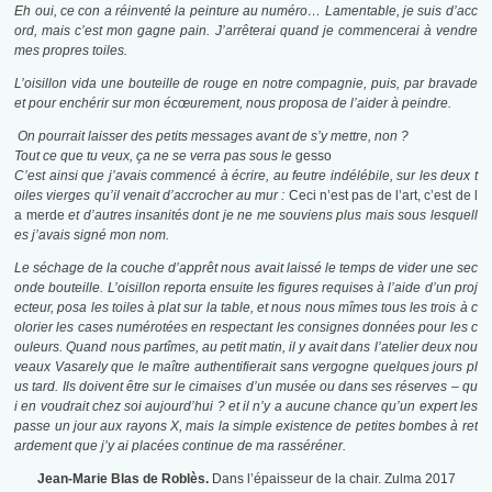
Eh oui, ce con a réinventé la peinture au numéro… Lamentable, je suis d’acc
ord, mais c’est mon gagne pain. J’arrêterai quand je commencerai à vendre
mes propres toiles.
L’oisillon vida une bouteille de rouge en notre compagnie, puis, par bravade
et pour enchérir sur mon écœurement, nous proposa de l’aider à peindre.
On pourrait laisser des petits messages avant de s’y mettre, non ?
Tout ce que tu veux, ça ne se verra pas sous le
gesso
C’est ainsi que j’avais commencé à écrire, au feutre indélébile, sur les deux t
oiles vierges qu’il venait d’accrocher au mur :
Ceci n’est pas de l’art, c’est de l
a merde
et d’autres insanités dont je ne me souviens plus mais sous lesquell
es j’avais signé mon nom.
Le séchage de la couche d’apprêt nous avait laissé le temps de vider une sec
onde bouteille. L’oisillon reporta ensuite les figures requises à l’aide d’un proj
ecteur, posa les toiles à plat sur la table, et nous nous mîmes tous les trois à c
olorier les cases numérotées en respectant les consignes données pour les c
ouleurs.
Quand nous partîmes, au petit matin, il y avait dans l’atelier deux nou
veaux Vasarely que le maître authentifierait sans vergogne quelques jours pl
us tard.
Ils doivent être sur le cimaises d’un musée ou dans ses réserves – qu
i en voudrait chez soi aujourd’hui ? et il n’y a aucune chance qu’un expert les
passe un jour aux rayons X, mais la simple existence de petites bombes à ret
ardement que j’y ai placées continue de ma rasséréner.
Jean-Marie Blas de Roblès.
Dans l’épaisseur de la chair. Zulma 2017