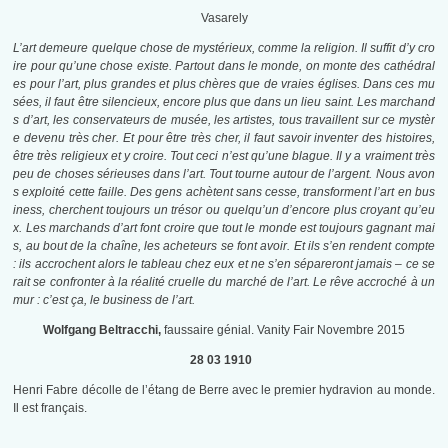
Vasarely
L’art demeure quelque chose de mystérieux, comme la religion. Il suffit d’y cro
ire pour qu’une chose existe. Partout dans le monde, on monte des cathédral
es pour l’art, plus grandes et plus chères que de vraies églises. Dans ces mu
sées, il faut être silencieux, encore plus que dans un lieu saint. Les marchand
s d’art, les conservateurs de musée, les artistes, tous travaillent sur ce mystèr
e devenu très cher. Et pour être très cher, il faut savoir inventer des histoires,
être très religieux et y croire. Tout ceci n’est qu’une blague. Il y a vraiment très
peu de choses sérieuses dans l’art. Tout tourne autour de l’argent. Nous avon
s exploité cette faille. Des gens achètent sans cesse, transforment l’art en bus
iness, cherchent toujours un trésor ou quelqu’un d’encore plus croyant qu’eu
x. Les marchands d’art font croire que tout le monde est toujours gagnant mai
s, au bout de la chaîne, les acheteurs se font avoir. Et ils s’en rendent compte
: ils accrochent alors le tableau chez eux et ne s’en sépareront jamais – ce se
rait se confronter à la réalité cruelle du marché de l’art. Le rêve accroché à un
mur : c’est ça, le business de l’art.
Wolfgang Beltracchi,
faussaire génial.
Vanity Fair Novembre 2015
28 03 1910
Henri Fabre décolle de l’étang de Berre avec le premier hydravion au monde.
Il est français.