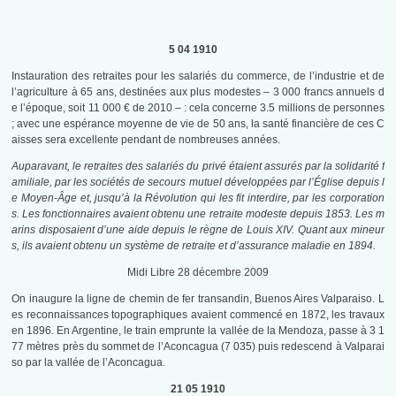
5 04 1910
Instauration des retraites pour les salariés du commerce, de l’industrie et de
l’agriculture à 65 ans, destinées aux plus modestes – 3 000 francs annuels d
e l’époque, soit 11 000 € de 2010 – : cela concerne 3.5 millions de personnes
; avec une espérance moyenne de vie de 50 ans, la santé financière de ces C
aisses sera excellente pendant de nombreuses années.
Auparavant, le retraites des salariés du privé étaient assurés par la solidarité f
amiliale, par les sociétés de secours mutuel développées par l’Église depuis l
e Moyen-Âge et, jusqu’à la Révolution qui les fit interdire, par les corporation
s. Les fonctionnaires avaient obtenu une retraite modeste depuis 1853. Les m
arins disposaient d’une aide depuis le règne de Louis XIV. Quant aux mineur
s, ils avaient obtenu un système de retraite et d’assurance maladie en 1894.
Midi Libre 28 décembre 2009
On inaugure la ligne de chemin de fer transandin, Buenos Aires Valparaiso. L
es reconnaissances topographiques avaient commencé en 1872, les travaux
en 1896. En Argentine, le train emprunte la vallée de la Mendoza, passe à 3 1
77 mètres près du sommet de l’Aconcagua (7 035) puis redescend à Valparai
so par la vallée de l’Aconcagua.
21 05 1910