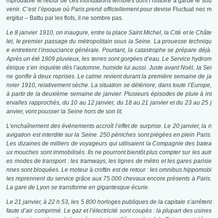
mprobable le retour de ces inondations terribles dont l’histoire a gardé le sou
venir
. C’est l’époque où Paris prend officiellement pour devise
Fluctuat nec m
ergitur – Battu par les flots, il ne sombre pas
.
Le 8 janvier 1910, on inaugure, entre la place Saint Michel, la Cité et le Châte
let, le premier passage du métropolitain sous la Seine. La prouesse techniqu
e entretient l’insouciance générale. Pourtant, la catastrophe se prépare déjà.
Après un été 1909 pluvieux, les terres sont gorgées d’eau. Le Service hydrom
étrique s’en inquiète dès l’automne, humide lui aussi. Juste avant Noël, la Sei
ne gonfle à deux reprises. Le calme revient durant la première semaine de ja
nvier 1910, relativement sèche. La situation se détériore, dans toute l’Europe,
à partir de la deuxième semaine de janvier. Plusieurs épisodes de pluie à int
ervalles rapprochés, du 10 au 12 janvier, du 18 au 21 janvier et du 23 au 25 j
anvier, vont pousser la Seine hors de son lit.
L’enchaînement des événements accroît l’effet de surprise. Le 20 janvier, la n
avigation est interdite sur la Seine. 250 péniches sont piégées en plein Paris.
Les dizaines de milliers de voyageurs qui utilisaient la Compagnie des batea
ux mouches sont immobilisés. Ils ne pourront bientôt plus compter sur les autr
es modes de transport : les tramways, les lignes de métro et les gares parisie
nnes sont bloquées. Le
moteur à crottin
est de retour : les omnibus hippomobi
les reprennent du service grâce aux 75 000 chevaux encore présents à Paris.
La gare de Lyon se transforme en gigantesque écurie.
Le 21 janvier, à 22 h 53, les 5 800 horloges publiques de la capitale s’arrêtent
faute d’air comprimé. Le gaz et l’électricité sont coupés : la plupart des usines