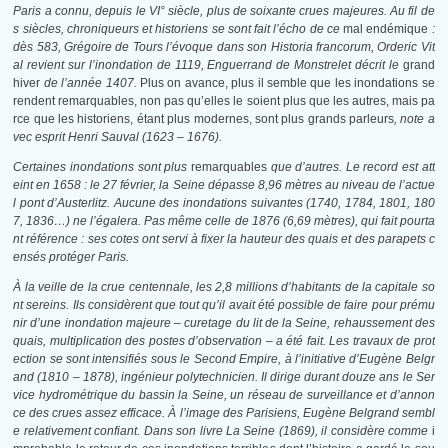
Paris a connu, depuis le VI° siècle, plus de soixante crues majeures. Au fil de
s siècles, chroniqueurs et historiens se sont fait l’écho de ce
mal endémique
:
dès 583, Grégoire de Tours l’évoque dans son Historia francorum, Orderic Vit
al revient sur l’inondation de 1119, Enguerrand de Monstrelet décrit le
grand
hiver
de l’année 1407.
Plus on avance, plus il semble que les inondations se
rendent remarquables, non pas qu’elles le soient plus que les autres, mais pa
rce que les historiens, étant plus modernes, sont plus grands parleurs
, note a
vec esprit Henri Sauval (1623 – 1676).
Certaines inondations sont plus
remarquables
que d’autres. Le record est att
eint en 1658 : le 27 février, la Seine dépasse 8,96 mètres au niveau de l’actue
l pont d’Austerlitz. Aucune des inondations suivantes (1740, 1784, 1801, 180
7, 1836…) ne l’égalera. Pas même celle de 1876 (6,69 mètres), qui fait pourta
nt référence : ses cotes ont servi à fixer la hauteur des quais et des parapets c
ensés protéger Paris.
À la veille de la crue centennale, les 2,8 millions d’habitants de la capitale so
nt sereins. Ils considèrent que tout qu’il avait été possible de faire pour prému
nir d’une inondation majeure – curetage du lit de la Seine, rehaussement des
quais, multiplication des postes d’observation – a été fait. Les travaux de prot
ection se sont intensifiés sous le Second Empire, à l’initiative d’Eugène Belgr
and (1810 – 1878), ingénieur polytechnicien. Il dirige durant douze ans le Ser
vice hydrométrique du bassin la Seine, un réseau de surveillance et d’annon
ce des crues assez efficace. À l’image des Parisiens, Eugène Belgrand sembl
e relativement confiant. Dans son livre La Seine (1869), il considère comme
i