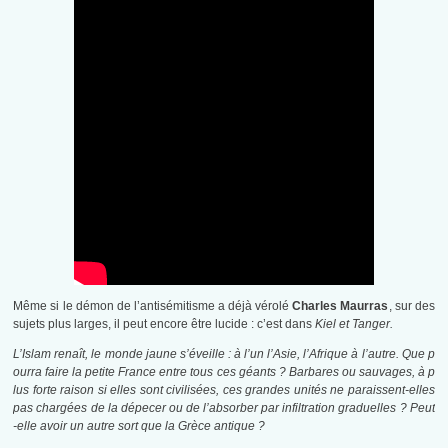
Même si le démon de l’antisémitisme a déjà vérolé
Charles Maurras
, sur des
sujets plus larges, il peut encore être lucide : c’est dans
Kiel et Tanger.
L’Islam renaît, le monde jaune s’éveille : à l’un l’Asie, l’Afrique à l’autre. Que p
ourra faire la petite France entre tous ces géants ? Barbares ou sauvages, à p
lus forte raison si elles sont civilisées, ces grandes unités ne paraissent-elles
pas chargées de la dépecer ou de l’absorber par infiltration graduelles ? Peut
-elle avoir un autre sort que la Grèce antique ?