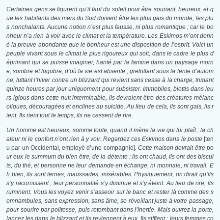
Certaines gens se figurent qu’il faut du soleil pour être souriant, heureux, et q
ue les habitants des mers du Sud doivent être les plus gais du monde, les plu
s nonchalants. Aucune notion n’est plus fausse, ni plus romantique ; car le bo
nheur n’a rien à voir avec le climat et la température. Les Eskimos m’ont donn
é la preuve abondante que le bonheur est une disposition de l’esprit. Voici un
peuple vivant sous le climat le plus rigoureux qui soit, dans le cadre le plus d
éprimant qui se puisse imaginer, hanté par la famine dans un paysage morn
e, sombre et lugubre, d’où la vie est absente ; grelottant sous la tente d’autom
ne, luttant l’hiver contre un blizzard qui revient sans cesse à la charge, trimant
quinze heures par jour uniquement pour subsister. Immobiles, blottis dans leu
rs iglous dans cette nuit interminable, ils devraient être des créatures mélanc
oliques, découragées et enclines au suicide. Au lieu de cela, ils sont gais, ils r
ient. Ils rient tout le temps, ils ne cessent de rire.
Un homme est heureux, somme toute, quand il mène la vie qui lui plaît ; la ch
aleur ni le confort n’ont rien à y voir. Regardez ces Eskimos dans le poste
[ten
u par un Occidental, employé d’une compagnie]
. Cette maison devrait être po
ur eux le summum du bien être, de la détente : ils ont chaud, ils ont des biscui
ts, du thé, et personne ne leur demande en échange, ni monnaie, ni travail. E
h bien, ils sont ternes, maussades, misérables. Physiquement, on dirait qu’ils
s’y racornissent ; leur personnalité s’y diminue et s’y éteint. Au lieu de rire, ils
ruminent. Vous les voyez venir s’asseoir sur le banc et rester là comme des s
omnambules, sans expression, sans âme, se réveillant juste à votre passage,
pour sourire par politesse, puis retombant dans l’inertie. Mais ouvrez la porte,
lancez les dans le blizzard et ils reviennent à eux. Ils sifflent ; leurs femmes co