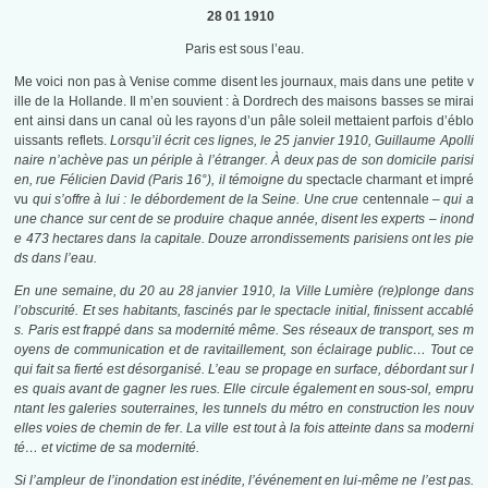
28 01 1910
Paris est sous l’eau.
Me voici non pas à Venise comme disent les journaux, mais dans une petite v
ille de la Hollande. Il m’en souvient : à Dordrech des maisons basses se mirai
ent ainsi dans un canal où les rayons d’un pâle soleil mettaient parfois d’éblo
uissants reflets.
Lorsqu’il écrit ces lignes, le 25 janvier 1910, Guillaume Apolli
naire n’achève pas un périple à l’étranger. À deux pas de son domicile parisi
en, rue Félicien David (Paris 16°), il témoigne du
spectacle charmant et impré
vu
qui s’offre à lui : le débordement de la Seine. Une crue
centennale
– qui a
une chance sur cent de se produire chaque année, disent les experts – inond
e 473 hectares dans la capitale. Douze arrondissements parisiens ont les pie
ds dans l’eau.
En une semaine, du 20 au 28 janvier 1910, la Ville Lumière (re)plonge dans
l’obscurité. Et ses habitants, fascinés par le spectacle initial, finissent accablé
s. Paris est frappé dans sa modernité même. Ses réseaux de transport, ses m
oyens de communication et de ravitaillement, son éclairage public… Tout ce
qui fait sa fierté est désorganisé. L’eau se propage en surface, débordant sur l
es quais avant de gagner les rues. Elle circule également en sous-sol, empru
ntant les galeries souterraines, les tunnels du métro en construction les nouv
elles voies de chemin de fer. La ville est tout à la fois atteinte dans sa moderni
té… et victime de sa modernité.
Si l’ampleur de l’inondation est inédite, l’événement en lui-même ne l’est pas.