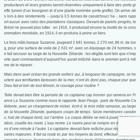
producteurs et leurs graines seront réservées uniquement à faire des porte gr
effe [union d’un bourgeon et d’une plante nommée porte greffe]. On arrive dè
s lors à des rendements – jusqu’à 3.5 tonnes de caoutchouc/ ha -, sans rapp
ort aucun avec celui des plantations classiques. Devant de pareils progrès, le
Brésil ne pouvait plus lutter : en 1910, il produisait encore la moitié de la cons
ommation mondiale, en 1914, il en produira à peine un tiers.
Le trois mâts barque
Suzanne
, jaugeant 2 691 tonnes, 2 270 net, 86 m. de lon
g, pour une surface de voile de 2 631 m², avec un équipage de 24 hommes, s
e fait
secouer
au large de la Nouvelle Zélande : les dégâts sont tels que n’imp
orte quel commandant d’aujourd’hui aurait relâché dans le premier port à mê
me de le réparer :
Mais dans quel océan les grands voiliers qui, à longueur de campagne, se he
urtent aux terrifiantes épreuves de la mer, n’ont-ils donc pas, chaque jour que
Dieu fait et loin de tout témoin, le courage pour routine ?
Telle devait bien être la pensée de ce capitaine cap hornier qui ramena en Fr
ance
La Suzanne
comme nous le rapporte Jean Feuga : parti de Nouvelle Ca
lédonie, avec un chargement de nickel, écrit-il, le trois mâts ramasse, au large
de la Nouvelle Zélande, quelques coups de temps. Seize membrures cassée
s, huit de chaque bord, sur l’arrière. La coque déliée se met à jouer de l’accor
déon, cisaille les rivets. L’eau rentre. Le navire peut se rompre en deux tronço
ns d’une minute à l’autre. Le capitaine devrait faire relâche pour réparer ses a
varies majeures. Il fait sa route et, par les moyens du bord, effectue les plus ét