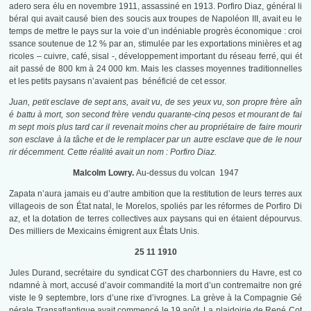
adero sera élu en novembre 1911, assassiné en 1913. Porfiro Diaz, général li
béral qui avait causé bien des soucis aux troupes de Napoléon III, avait eu le
temps de mettre le pays sur la voie d’un indéniable progrès économique : croi
ssance soutenue de 12 % par an, stimulée par les exportations minières et ag
ricoles – cuivre, café, sisal -, développement important du réseau ferré, qui ét
ait passé de 800 km à 24 000 km. Mais les classes moyennes traditionnelles
et les petits paysans n’avaient pas bénéficié de cet essor.
Juan, petit esclave de sept ans, avait vu, de ses yeux vu, son propre frère aîn
é battu à mort, son second frère vendu quarante-cinq pesos et mourant de fai
m sept mois plus tard car il revenait moins cher au propriétaire de faire mourir
son esclave à la tâche et de le remplacer par un autre esclave que de le nour
rir décemment. Cette réalité avait un nom : Porfiro Diaz.
Malcolm Lowry.
Au-dessus du volcan 1947
Zapata n’aura jamais eu d’autre ambition que la restitution de leurs terres aux
villageois de son État natal, le Morelos, spoliés par les réformes de Porfiro Di
az, et la dotation de terres collectives aux paysans qui en étaient dépourvus.
Des milliers de Mexicains émigrent aux États Unis.
25 11 1910
Jules Durand, secrétaire du syndicat CGT des charbonniers du Havre, est co
ndamné à mort, accusé d’avoir commandité la mort d’un contremaitre non gré
viste le 9 septembre, lors d’une rixe d’ivrognes. La grève à la Compagnie Gé
nérale Transatlantique avait commencé le 19 août. La plaidoirie de René Cot