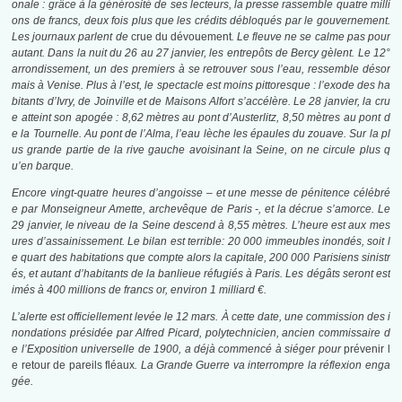
onale : grâce à la générosité de ses lecteurs, la presse rassemble quatre milli
ons de francs, deux fois plus que les crédits débloqués par le gouvernement.
Les journaux parlent de
crue du dévouement
. Le fleuve ne se calme pas pour
autant. Dans la nuit du 26 au 27 janvier, les entrepôts de Bercy gèlent. Le 12°
arrondissement, un des premiers à se retrouver sous l’eau, ressemble désor
mais à Venise. Plus à l’est, le spectacle est moins pittoresque : l’exode des ha
bitants d’Ivry, de Joinville et de Maisons Alfort s’accélère. Le 28 janvier, la cru
e atteint son apogée : 8,62 mètres au pont d’Austerlitz, 8,50 mètres au pont d
e la Tournelle. Au pont de l’Alma, l’eau lèche les épaules du zouave. Sur la pl
us grande partie de la rive gauche avoisinant la Seine, on ne circule plus q
u’en barque.
Encore vingt-quatre heures d’angoisse – et une messe de pénitence célébré
e par Monseigneur Amette, archevêque de Paris -, et la décrue s’amorce. Le
29 janvier, le niveau de la Seine descend à 8,55 mètres. L’heure est aux mes
ures d’assainissement. Le bilan est terrible: 20 000 immeubles inondés, soit l
e quart des habitations que compte alors la capitale, 200 000 Parisiens sinistr
és, et autant d’habitants de la banlieue réfugiés à Paris. Les dégâts seront est
imés à 400 millions de francs or, environ 1 milliard €.
L’alerte est officiellement levée le 12 mars. À cette date, une commission des i
nondations présidée par Alfred Picard, polytechnicien, ancien commissaire d
e l’Exposition universelle de 1900, a déjà commencé à siéger pour
prévenir l
e retour de pareils fléaux
. La Grande Guerre va interrompre la réflexion enga
gée.