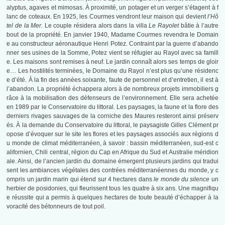
alyptus, agaves et mimosas. À proximité, un potager et un verger s’étagent à f
lanc de coteaux. En 1925, les Courmes vendront leur maison qui devient
l’Hô
tel de la Mer.
Le couple résidera alors dans la villa
Le Rayolet
bâtie à l’autre
bout de la propriété. En janvier 1940, Madame Courmes revendra le Domain
e au constructeur aéronautique Henri Potez. Contraint par la guerre d’abando
nner ses usines de la Somme, Potez vient se réfugier au Rayol avec sa famill
e. Les maisons sont remises à neuf. Le jardin connaît alors ses temps de gloir
e… Les hostilités terminées, le Domaine du Rayol n’est plus qu’une résidenc
e d’été. À la fin des années soixante, faute de personnel et d’entretien, il est à
l’abandon. La propriété échappera alors à de nombreux projets immobiliers g
râce à la mobilisation des défenseurs de l’environnement. Elle sera achetée
en 1989 par le Conservatoire du littoral. Les paysages, la faune et la flore des
derniers rivages sauvages de la corniche des Maures resteront ainsi préserv
és. À la demande du Conservatoire du littoral, le paysagiste Gilles Clément pr
opose d’évoquer sur le site les flores et les paysages associés aux régions d
u monde de climat méditerranéen, à savoir : bassin méditerranéen, sud-est c
alifornien, Chili central, région du Cap en Afrique du Sud et Australie méridion
ale. Ainsi, de l’ancien jardin du domaine émergent plusieurs jardins qui tradui
sent les ambiances végétales des contrées méditerranéennes du monde, y c
ompris un jardin marin qui étend sur 4 hectares dans
le monde du silence
un
herbier de posidonies, qui fleurissent tous les quatre à six ans. Une magnifiqu
e réussite qui a permis à quelques hectares de toute beauté d’échapper à la
voracité des bétonneurs de tout poil.