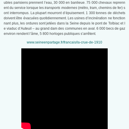
ubles parisiens prennent l’eau, 30 000 en banlieue. 75 000 chevaux reprenn
ent du service lorsque les
transports modernes
(métro, tram, chemins de fer) s
ont interrompus. La plupart mourront d’épuisement. 1 300 tonnes de déchets
doivent être évacuées quotidiennement. Les usines d’incinération ne fonction
nant plus, les ordures sont jetées dans la Seine depuis le pont de Tolbiac et l
e viaduc d’Auteuil – au grand dam des communes en aval. 6 000 becs de gaz
environ rendent l’âme, 5 800 horloges publiques s’arrêtent
.
www.seineenpartage.fr/francais/la-crue-de-1910