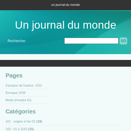
un journal du monde
Un journal du monde
Recherche:
Pages
A propos de l’auteur. 1531
Exergue 1539
Mode d’emploi 411
Catégories
101 : origine à l'an 01
(19)
102 : 01 à 1163
(15)