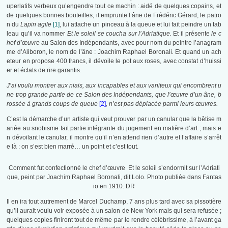
uperlatifs verbeux qu’engendre tout ce machin : aidé de quelques copains, et
de quelques bonnes bouteilles, il emprunte l’âne de Frédéric Gérard, le patro
n du
Lapin agile
[1]
, lui attache un pinceau à la queue et lui fait peindre un tab
leau qu’il va nommer
Et le soleil se coucha sur l’Adriatique.
Et il présente
le c
hef d’œuvre
au Salon des Indépendants, avec pour nom du peintre l’anagram
me d’Aliboron, le nom de l’âne : Joachim Raphael Boronali
.
Et quand un ach
eteur en propose 400 francs, il dévoile le pot aux roses, avec constat d’huissi
er et éclats de rire garantis.
J’ai voulu montrer aux niais, aux incapables et aux vaniteux qui encombrent u
ne trop grande partie de ce Salon des Indépendants, que l’œuvre d’un âne, b
rossée à grands coups de queue
[2]
, n’est pas déplacée parmi leurs œuvres.
C’est la démarche d’un artiste qui veut prouver par un canular que la bêtise m
ariée au snobisme fait partie intégrante du jugement en matière d’art ; mais e
n dévoilant le canular, il montre qu’il n’en attend rien d’autre et l’affaire s’arrêt
e là : on s’est bien marré… un point et c’est tout.
Comment fut confectionné le chef d’œuvre Et le soleil s’endormit sur l’Adriati
que, peint par Joachim Raphael Boronali, dit Lolo. Photo publiée dans Fantas
io en 1910. DR
Il en ira tout autrement de Marcel Duchamp, 7 ans plus tard avec sa pissotière
qu’il aurait voulu voir exposée à un salon de New York mais qui sera refusée ;
quelques copies finiront tout de même par le rendre célébrissime, à l’avant ga