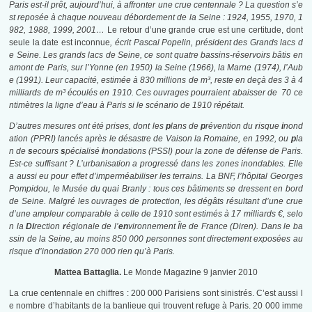
Paris est-il prêt, aujourd’hui, à affronter une crue centennale ? La question s’e
st reposée à chaque nouveau débordement de la Seine : 1924, 1955, 1970, 1
982, 1988, 1999, 2001…
Le retour d’une grande crue est une certitude, dont
seule la date est inconnue
, écrit Pascal Popelin, président des Grands lacs d
e Seine. Les grands lacs de Seine, ce sont quatre bassins-réservoirs bâtis en
amont de Paris, sur l’Yonne (en 1950) la Seine (1966), la Marne (1974), l’Aub
e (1991). Leur capacité, estimée à 830 millions de m³, reste en deçà des 3 à 4
milliards de m³ écoulés en 1910. Ces ouvrages pourraient abaisser de 70 ce
ntimètres la ligne d’eau à Paris si le scénario de 1910 répétait.
D’autres mesures ont été prises, dont les
p
lans de
p
révention du
r
isque
i
nond
ation (PPRI) lancés après le désastre de Vaison la Romaine, en 1992, ou
p
la
n de
s
ecours
s
pécialisé
i
nondations (PSSI) pour la zone de défense de Paris.
Est-ce suffisant ? L’urbanisation a progressé dans les zones inondables. Elle
a aussi eu pour effet d’imperméabiliser les terrains. La BNF, l’hôpital Georges
Pompidou, le Musée du quai Branly : tous ces bâtiments se dressent en bord
de Seine. Malgré les ouvrages de protection, les dégâts résultant d’une crue
d’une ampleur comparable à celle de 1910 sont estimés à 17 milliards €, selo
n la
Di
rection
r
égionale de l’
en
vironnement Île de France (Diren). Dans le ba
ssin de la Seine, au moins 850 000 personnes sont directement exposées au
risque d’inondation 270 000 rien qu’à Paris.
Mattea Battaglia.
Le Monde Magazine 9 janvier 2010
La crue centennale en chiffres : 200 000 Parisiens sont sinistrés. C’est aussi l
e nombre d’habitants de la banlieue qui trouvent refuge à Paris. 20 000 imme