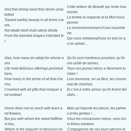
Cette ardeur de Beauté qui reste inas
And that strong need that strove unsa
souvie,
tisfied
La tombe la respecte et la Mort nous
Toward earthly beauty in all forms it w
permet
ore,
Le recommencement d’une nouvelle
Not death itself shall utterly divide
vie
From the belovèd shapes it thirsted fo
Qui nous métamorphose en tout ce q
r.
u’on aimait…
Alas, how many an adept for whose a
Qu’ils sont nombreux pourtant, qu’ils
rms
ont coûté de larmes,
Life held delicious offerings perished
Tous ces jeunes héros si fièrement to
here,
mbés !
How many in the prime of all that cha
Leur jeunesse, en sa fleur, les couron
rms,
nait de charmes,
Crowned with all gifts that conquer a
Et c’est à notre amour qu’ils furent dér
nd endear!
obés…
Honor them not so much with tears a
Mais qu’importe les pleurs, les palme
nd flowers,
s et les gerbes ! …
But you with whom the sweet fulfilme
Vous les connaissiez mieux, vous leu
nt lies,
rs frères lointains
Where in the anguish of atrocious ho
Compagnons de ces jours atroces et