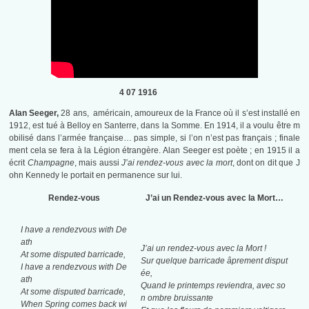
4 07 1916
Alan Seeger,
28 ans, américain, amoureux de la France où il s’est installé en
1912, est tué à Belloy en Santerre, dans la Somme. En 1914, il a voulu être m
obilisé dans l’armée française… pas simple, si l’on n’est pas français ; finale
ment cela se fera à la Légion étrangère. Alan Seeger est poète ; en 1915 il a
écrit
Champagne
, mais aussi
J’ai rendez-vous avec la mort
, dont on dit que J
ohn Kennedy le portait en permanence sur lui.
Rendez-vous
J’ai un Rendez-vous avec la Mort…
I have a rendezvous with De
ath
J’ai un rendez-vous avec la Mort !
At some disputed barricade,
Sur quelque barricade âprement disput
I have a rendezvous with De
ée,
ath
Quand le printemps reviendra, avec so
At some disputed barricade,
n ombre bruissante
When Spring comes back wi