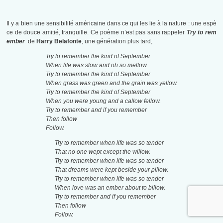
Il y a bien une sensibilité américaine dans ce qui les lie à la nature : une espè
ce de douce amitié, tranquille. Ce poème n’est pas sans rappeler
Try to rem
ember
de
Harry Belafonte
, une génération plus tard,
Try to remember the kind of September
When life was slow and oh so mellow.
Try to remember the kind of September
When grass was green and the grain was yellow.
Try to remember the kind of September
When you were young and a callow fellow.
Try to remember and if you remember
Then follow
Follow.
Try to remember when life was so tender
That no one wept except the willow.
Try to remember when life was so tender
That dreams were kept beside your pillow.
Try to remember when life was so tender
When love was an ember about to billow.
Try to remember and if you remember
Then follow
Follow.