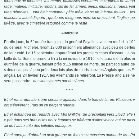
morceaux de meubles, vêtements, paillasses éventrées, instruments de labou
rage, matériel militaire, rondins, fils de fer, armes, pieux, munitions, roues, voit
ures démolies… tout était confondu, pêle mêle, dans un infernal fouillis… les
maisons avaient disparu ; quelques moignons noirs se dressaient, l’église, pe
ut-être, avec le cimetière retourné comme le reste
anonyme
En dix jours, la 6° armée française du général Fayolle, avec, en renfort la 10°
du général Micheler, feront 12 000 prisonniers allemands, avec peu de pertes
de leur coté. Le 15 septembre apparaîtront les premiers chars d’assaut. La ba
taille de la Somme prendra fin à la mi novembre 1916 : elle aura été la plus m
eurtrière de la guerre, faisant près d’1.5 million de morts, de part et d’autre de
s deux camps ; à peu près deux fois plus de morts chez les Anglais que les Fr
ançais. Le 24 février 1917, les Allemands se retireront. La Presse anglaise ne
sera pas tendre :
des lions menés par des ânes….
*****
Ethel remarqua alors une certaine agitation dans le bas de la rue. Plusieurs v
oix s’élevèrent. Puis un cri perçant retentit.
Ethel échangea un regards avec Mrs Griffiths. Se précipitant vers Lloyd, elle l
e prit dans ses bras et les deux femmes se hâtèrent d’aller voir ce qui se pass
ait de l’autre côté des toilettes publiques.
Ethel aperçut d’abord un petit groupe de femmes amassées autour de Mrs Pri