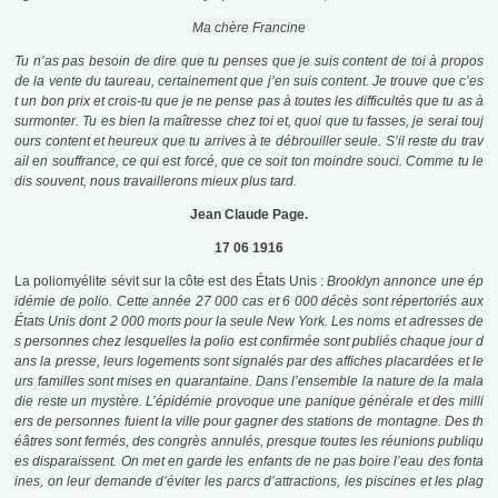
Ma chère Francine
Tu n’as pas besoin de dire que tu penses que je suis content de toi à propos
de la vente du taureau, certainement que j’en suis content. Je trouve que c’es
t un bon prix et crois-tu que je ne pense pas à toutes les difficultés que tu as à
surmonter. Tu es bien la maîtresse chez toi et, quoi que tu fasses, je serai touj
ours content et heureux que tu arrives à te débrouiller seule. S’il reste du trav
ail en souffrance, ce qui est forcé, que ce soit ton moindre souci. Comme tu le
dis souvent, nous travaillerons mieux plus tard.
Jean Claude Page.
17 06 1916
La poliomyélite sévit sur la côte est des États Unis :
Brooklyn annonce une ép
idémie de polio. Cette année 27 000 cas et 6 000 décès sont répertoriés aux
États Unis dont 2 000 morts pour la seule New York. Les noms et adresses de
s personnes chez lesquelles la polio est confirmée sont publiés chaque jour d
ans la presse, leurs logements sont signalés par des affiches placardées et le
urs familles sont mises en quarantaine. Dans l’ensemble la nature de la mala
die reste un mystère. L’épidémie provoque une panique générale et des milli
ers de personnes fuient la ville pour gagner des stations de montagne. Des th
éâtres sont fermés, des congrès annulés, presque toutes les réunions publiqu
es disparaissent. On met en garde les enfants de ne pas boire l’eau des fonta
ines, on leur demande d’éviter les parcs d’attractions, les piscines et les plag