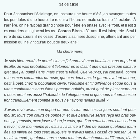
14 06 1916
Pour économiser l’éclairage, on instaure une heure d’été, en avançant toutes
les pendules d’une heure. Le retour à l’heure normale se fera le 1° octobre. À
l’arrière, on ne fait pas grand chose pour être en phase avec le front, et il est d
es courriers qui glacent les os :
Gaston Biron
a 31 ans. Il est interprète. Seul f
rère de six sœurs, il ne cesse d’écrire à sa mère Joséphine, attendant une per
mission qui ne vint qu’au bout de deux ans :
Ma chère mère,
Je suis bien rentré de permission et j’ai retrouvé mon bataillon sans trop de di
fficulté. Je vais probablement t’étonner en te disant que c’est presque sans re
gret que j’ai quitté Paris, mais c’est la vérité. Que veux-tu, j’ai constaté, comm
e tous mes camarades du reste, que ces deux ans de guerre avaient amené,
petit à petit, chez la population civile, l’égoïsme et l’indifférence et que nous a
utres combattants nous étions presque oubliés, aussi quoi de plus naturel qu
e nous prenions aussi l’habitude de l’éloignement et que nous retournions au
front tranquillement comme si nous ne l’avions jamais quitté ?
J’avais rêvé avant mon départ en permission que ces six jours seraient pour
moi six jours trop courts de bonheur, et que partout je serais reçu les bras ouv
erts ; je pensais, avec juste raison je crois, que l’on serait heureux aussi de m
e revoir, que moi-même je l’étais à l’avance à l’idée de passer quelques journ
ées au milieu de tous ceux auxquels je n’avais jamais cessé de penser. Je m
e suis trompé ; quelques uns se sont montrés franchement indifférents, d’autr