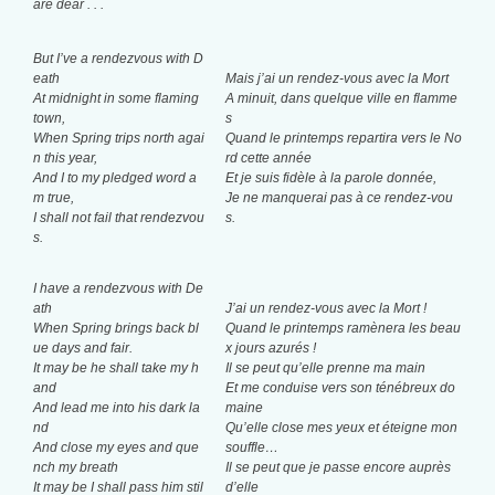
are dear . . .
But I’ve a rendezvous with D
eath
Mais j’ai un rendez-vous avec la Mort
At midnight in some flaming
A minuit, dans quelque ville en flamme
town,
s
When Spring trips north agai
Quand le printemps repartira vers le No
n this year,
rd cette année
And I to my pledged word a
Et je suis fidèle à la parole donnée,
m true,
Je ne manquerai pas à ce rendez-vou
I shall not fail that rendezvou
s.
s.
I have a rendezvous with De
ath
J’ai un rendez-vous avec la Mort !
When Spring brings back bl
Quand le printemps ramènera les beau
ue days and fair.
x jours azurés !
It may be he shall take my h
Il se peut qu’elle prenne ma main
and
Et me conduise vers son ténébreux do
And lead me into his dark la
maine
nd
Qu’elle close mes yeux et éteigne mon
And close my eyes and que
souffle…
nch my breath
Il se peut que je passe encore auprès
It may be I shall pass him stil
d’elle