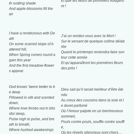
Et que les fleurs de pommiers voltigero
th rustling shade
nt !
And apple-blossoms fill the
air
I have a rendezvous with De
J’ai un rendez-vous avec la Mort !
ath
Sur le versant de quelque colline délab
On some scarred slope of b
rée
attered hill,
Quand le printemps reviendra faire son
When Spring comes round a
tour cette année
gain this year
Et qu’apparaîtront les premières fleurs
And the first meadow-flower
des près !
s appear.
God knows ’twere better to b
Dieu sait qu’il serait meilleur d’être éte
e deep
ndu
Pillowed in silk and scented
Au creux des coussins d
ans la soie et l
down,
e duvet parfumé
Where love throbs out in blis
Où l’Amour palpite en un bienheureux
sful sleep,
sommeil,
Pulse nigh to pulse, and bre
Pouls contre pouls, souffle contre souffl
ath to breath,
e,
Where hushed awakenings
Où les réveils silencieux sont chers…