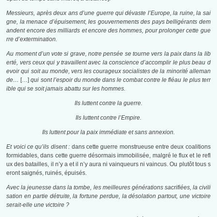
Messieurs, après deux ans d’une guerre qui dévaste l’Europe, la ruine, la sai
gne, la menace d’épuisement, les gouvernements des pays belligérants dem
andent encore des milliards et encore des hommes, pour prolonger cette gue
rre d’extermination.
Au moment d’un vote si grave, notre pensée se tourne vers la paix dans la lib
erté, vers ceux qui y travaillent avec la conscience d’accomplir le plus beau d
evoir qui soit au monde, vers les courageux socialistes de la minorité alleman
de…
[…]
qui sont l’espoir du monde dans le combat contre le fléau le plus terr
ible qui se soit jamais abattu sur les hommes.
Ils luttent contre la guerre.
Ils luttent contre l’Empire.
Ils luttent pour la paix immédiate et sans annexion.
Et voici ce qu’ils disent :
dans cette guerre monstrueuse entre deux coalitions
formidables, dans cette guerre désormais immobilisée, malgré le flux et le refl
ux des batailles, il n’y a et il n’y aura ni vainqueurs ni vaincus. Ou plutôt tous s
eront saignés, ruinés, épuisés.
Avec la jeunesse dans la tombe, les meilleures générations sacrifiées, la civili
sation en partie détruite, la fortune perdue, la désolation partout, une victoire
serait-elle une victoire ?