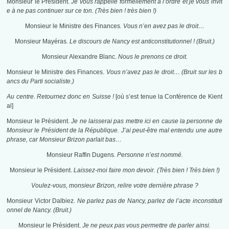
Monsieur le Président.
Je vous rappelle formellement à l’ordre et je vous invit
e à ne pas continuer sur ce ton. (Très bien ! très bien !)
Monsieur le Ministre des Finances
. Vous n’en avez pas le droit…
Monsieur Mayéras
. Le discours de Nancy est anticonstitutionnel ! (Bruit.)
Monsieur Alexandre Blanc.
Nous le prenons ce droit.
Monsieur le Ministre des Finances.
Vous n’avez pas le droit… (Bruit sur les b
ancs du Parti socialiste.)
Au centre. Retournez donc en Suisse !
[où s’est tenue la Conférence de Kient
al]
Monsieur le Président.
Je ne laisserai pas mettre ici en cause la personne de
Monsieur le Président de la République. J’ai peut-être mal entendu une autre
phrase, car Monsieur Brizon parlait bas…
Monsieur Raffin Dugens.
Personne n’est nommé.
Monsieur le Président.
Laissez-moi faire mon devoir. (Très bien ! Très bien !)
Voulez-vous, monsieur Brizon, relire votre dernière phrase ?
Monsieur Victor Dalbiez
. Ne parlez pas de Nancy, parlez de l’acte inconstituti
onnel de Nancy. (Bruit.)
Monsieur le Président.
Je ne peux pas vous permettre de parler ainsi.