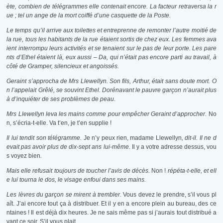
ète, combien de télégrammes elle contenait encore. La facteur retraversa la r
ue ; tel un ange de la mort coiffé d’une casquette de la Poste.
Le temps qu’il arrive aux toilettes et entreprenne de remonter l’autre moitié de
la rue, tous les habitants de la rue étaient sortis de chez eux. Les femmes ava
ient interrompu leurs activités et se tenaient sur le pas de leur porte. Les pare
nts d’Ethel étaient là, eux aussi – Da, qui n’était pas encore parti au travail, à
côté de Gramper, silencieux et angoissés.
Geraint s’approcha de Mrs Llewellyn. Son fils, Arthur, était sans doute mort. O
n l’appelait Grêlé, se souvint Ethel. Dorénavant le pauvre garçon n’aurait plus
à d’inquiéter de ses problèmes de peau.
Mrs Llewellyn leva les mains comme pour empêcher Geraint d’approcher.
No
n, s’écria-t-elle. Va t’en, je t’en supplie !
Il lui tendit son télégramme.
Je n’y peux rien, madame Llewellyn
, dit-il. Il ne d
evait pas avoir plus de dix-sept ans lui-même.
Il y a votre adresse dessus, vou
s voyez bien
.
Mais elle refusait toujours de toucher l’avis de décès.
Non !
répéta-t-elle, et ell
e lui tourna le dos, le visage enfoui dans ses mains.
Les lèvres du garçon se mirent à trembler.
Vous devez le prendre, s’il vous pl
aît. J’ai encore tout ça à distribuer. Et il y en a encore plein au bureau, des ce
ntaines ! Il est déjà dix heures. Je ne sais même pas si j’aurais tout distribué a
vant ce soir. S’il vous plait.