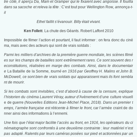
tre côté, il aperçu Da, Mam et Gramper qui le fixaient avec angoisse. Il fouilla
dans sa sacoche et releva la tête :
C’est tout pour Wellington Row
, annonça-t-
il
Ethel faillit s’évanouir. Billy était vivant.
Ken Follett
. La chute des Géants. Robert Laffont 2010
Impossible de filmer l’action et pourtant, il faut informer : on fera donc du ciné
ma, mais avec des acteurs qui sont de vrais soldats :
Parmi les milliers d’archives de la première guerre mondiale, les scènes filmé
es sur les champs de batailles sont extrêmement rares. Ce sont souvent des r
econstitutions, réalisées en marge des combats. Ainsi, dans le documentair
e
La Bataille de la Somme
, tourné en 1916 par Geoffrey H. Malins et John B.
McDowell, ce sont bien de vrais soldats qui apparaissent mais ils font sembla
nt de mourir.
Si les combats sont invisibles, c’est d’abord à cause de la censure, explique
l’historien du cinéma Laurent Véray, auteur d’
Avènement d’une culture visuell
e de guerre
(Nouvelles Editions Jean-Michel Place, 2018). Dans un premier t
emps, l’armée française est réticente à filmer le front,
car l’armée craint de do
nner ainsi des informations à l’ennemi
.
Une fois que l’état major facilite l’accès au front, en 1916, les opérateurs du ci
nématographe sont confrontés à une deuxième contrainte : leur matériel n’est
pas adapté. Ralentis par leurs caméras posées sur pied et actionnées par un