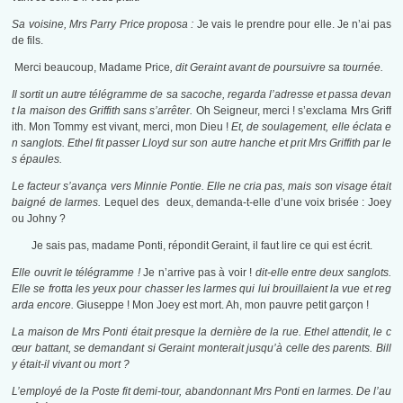
Sa voisine, Mrs Parry Price proposa :
Je vais le prendre pour elle. Je n’ai pas
de fils.
Merci beaucoup, Madame Price
, dit Geraint avant de poursuivre sa tournée.
Il sortit un autre télégramme de sa sacoche, regarda l’adresse et passa devan
t la maison des Griffith sans s’arrêter.
Oh Seigneur, merci ! s’exclama Mrs Griff
ith. Mon Tommy est vivant, merci, mon Dieu !
Et, de soulagement, elle éclata e
n sanglots. Ethel fit passer Lloyd sur son autre hanche et prit Mrs Griffith par le
s épaules.
Le facteur s’avança vers Minnie Pontie. Elle ne cria pas, mais son visage était
baigné de larmes.
Lequel des deux, demanda-t-elle d’une voix brisée : Joey
ou Johny ?
Je sais pas, madame Ponti, répondit Geraint, il faut lire ce qui est écrit.
Elle ouvrit le télégramme !
Je n’arrive pas à voir !
dit-elle entre deux sanglots.
Elle se frotta les yeux pour chasser les larmes qui lui brouillaient la vue et reg
arda encore.
Giuseppe ! Mon Joey est mort. Ah, mon pauvre petit garçon !
La maison de Mrs Ponti était presque la dernière de la rue. Ethel attendit, le c
œur battant, se demandant si Geraint monterait jusqu’à celle des parents. Bill
y était-il vivant ou mort ?
L’employé de la Poste fit demi-tour, abandonnant Mrs Ponti en larmes. De l’au