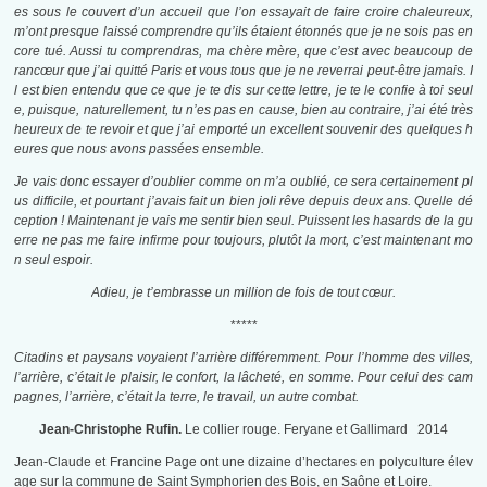
es sous le couvert d’un accueil que l’on essayait de faire croire chaleureux,
m’ont presque laissé comprendre qu’ils étaient étonnés que je ne sois pas en
core tué. Aussi tu comprendras, ma chère mère, que c’est avec beaucoup de
rancœur que j’ai quitté Paris et vous tous que je ne reverrai peut-être jamais. I
l est bien entendu que ce que je te dis sur cette lettre, je te le confie à toi seul
e, puisque, naturellement, tu n’es pas en cause, bien au contraire, j’ai été très
heureux de te revoir et que j’ai emporté un excellent souvenir des quelques h
eures que nous avons passées ensemble.
Je vais donc essayer d’oublier comme on m’a oublié, ce sera certainement pl
us difficile, et pourtant j’avais fait un bien joli rêve depuis deux ans. Quelle dé
ception ! Maintenant je vais me sentir bien seul. Puissent les hasards de la gu
erre ne pas me faire infirme pour toujours, plutôt la mort, c’est maintenant mo
n seul espoir.
Adieu, je t’embrasse un million de fois de tout cœur.
*****
Citadins et paysans voyaient l’arrière différemment. Pour l’homme des villes,
l’arrière, c’était le plaisir, le confort, la lâcheté, en somme. Pour celui des cam
pagnes, l’arrière, c’était la terre, le travail, un autre combat.
Jean-Christophe Rufin.
Le collier rouge. Feryane et Gallimard 2014
Jean-Claude et Francine Page
ont une dizaine d’hectares en polyculture élev
age sur la commune de Saint Symphorien des Bois, en Saône et Loire.