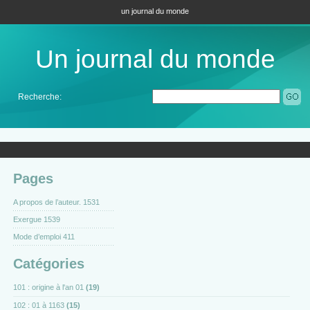
un journal du monde
Un journal du monde
Recherche:
Pages
A propos de l’auteur. 1531
Exergue 1539
Mode d’emploi 411
Catégories
101 : origine à l'an 01
(19)
102 : 01 à 1163
(15)