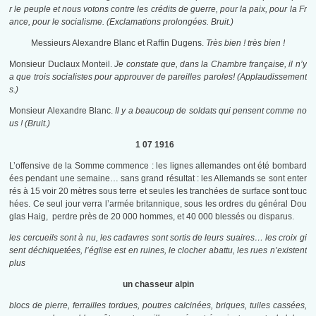
r le peuple et nous votons contre les crédits de guerre, pour la paix, pour la Fr
ance, pour le socialisme. (Exclamations prolongées. Bruit.)
Messieurs Alexandre Blanc et Raffin Dugens.
Très bien ! très bien !
Monsieur Duclaux Monteil.
Je constate que, dans la Chambre française, il n’y
a que trois socialistes pour approuver de pareilles paroles! (Applaudissement
s.)
Monsieur Alexandre Blanc.
Il y a beaucoup de soldats qui pensent comme no
us ! (Bruit.)
1 07 1916
L’offensive de la Somme commence : les lignes allemandes ont été bombard
ées pendant une semaine… sans grand résultat : les Allemands se sont enter
rés à 15 voir 20 mètres sous terre et seules les tranchées de surface sont touc
hées. Ce seul jour verra l’armée britannique, sous les ordres du général Dou
glas Haig, perdre près de 20 000 hommes, et 40 000 blessés ou disparus.
les cercueils sont à nu, les cadavres sont sortis de leurs suaires…
les croix gi
sent déchiquetées, l’église est en ruines, le clocher abattu, les rues n’existent
plus
un chasseur alpin
blocs de pierre, ferrailles tordues, poutres calcinées, briques, tuiles cassées,