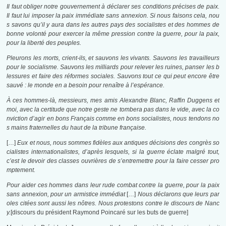
Il faut obliger notre gouvernement à déclarer ses conditions précises de paix.
Il faut lui imposer la paix immédiate sans annexion. Si nous faisons cela, nou
s savons qu’il y aura dans les autres pays des socialistes et des hommes de
bonne volonté pour exercer la même pression contre la guerre, pour la paix,
pour la liberté des peuples.
Pleurons les morts, crient-ils, et sauvons les vivants. Sauvons les travailleurs
pour le socialisme. Sauvons les milliards pour relever les ruines, panser les b
lessures et faire des réformes sociales. Sauvons tout ce qui peut encore être
sauvé : le monde en a besoin pour renaître à l’espérance.
À ces hommes-là, messieurs, mes amis Alexandre Blanc, Raffin Duggens et
moi, avec la certitude que notre geste ne tombera pas dans le vide, avec la co
nviction d’agir en bons Français comme en bons socialistes, nous tendons no
s mains fraternelles du haut de la tribune française.
[…]
Eux et nous, nous sommes fidèles aux antiques décisions des congrès so
cialistes internationalistes, d’après lesquels, si la guerre éclate malgré tout,
c’est le devoir des classes ouvrières de s’entremettre pour la faire cesser pro
mptement.
Pour aider ces hommes dans leur rude combat contre la guerre, pour la paix
sans annexion, pour un armistice immédiat
[…]
Nous déclarons que leurs par
oles citées sont aussi les nôtres. Nous protestons contre le discours de Nanc
y.
[discours du président Raymond Poincaré sur les buts de guerre]