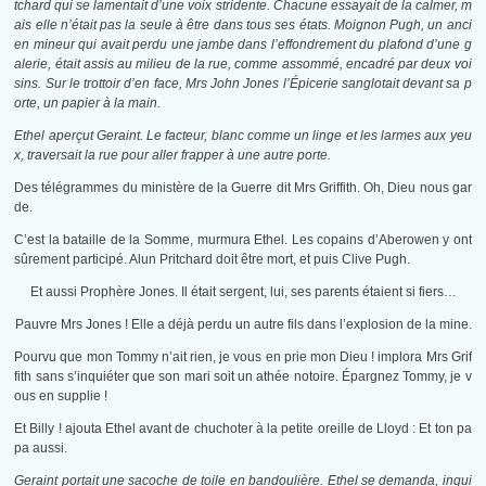
tchard qui se lamentait d’une voix stridente. Chacune essayait de la calmer, m
ais elle n’était pas la seule à être dans tous ses états. Moignon Pugh, un anci
en mineur qui avait perdu une jambe dans l’effondrement du plafond d’une g
alerie, était assis au milieu de la rue, comme assommé, encadré par deux voi
sins. Sur le trottoir d’en face, Mrs John Jones l’Épicerie sanglotait devant sa p
orte, un papier à la main.
Ethel aperçut Geraint. Le facteur, blanc comme un linge et les larmes aux yeu
x, traversait la rue pour aller frapper à une autre porte.
Des télégrammes du ministère de la Guerre dit Mrs Griffith. Oh, Dieu nous gar
de.
C’est la bataille de la Somme, murmura Ethel. Les copains d’Aberowen y ont
sûrement participé. Alun Pritchard doit être mort, et puis Clive Pugh.
Et aussi Prophère Jones. Il était sergent, lui, ses parents étaient si fiers…
Pauvre Mrs Jones ! Elle a déjà perdu un autre fils dans l’explosion de la mine.
Pourvu que mon Tommy n’ait rien, je vous en prie mon Dieu ! implora Mrs Grif
fith sans s’inquiéter que son mari soit un athée notoire. Épargnez Tommy, je v
ous en supplie !
Et Billy ! ajouta Ethel avant de chuchoter à la petite oreille de Lloyd : Et ton pa
pa aussi.
Geraint portait une sacoche de toile en bandoulière. Ethel se demanda, inqui