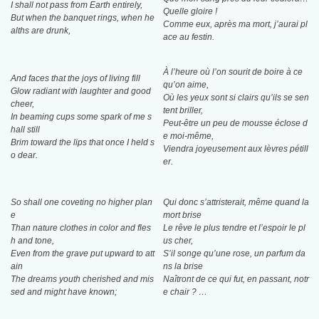
I shall not pass from Earth entirely,
Quelle gloire !
But when the banquet rings, when he
Comme eux, après ma mort, j’aurai pl
alths are drunk,
ace au festin.
À l’heure où l’on sourit de boire à ce
And faces that the joys of living fill
qu’on aime,
Glow radiant with laughter and good
Où les yeux sont si clairs qu’ils se sen
cheer,
tent briller,
In beaming cups some spark of me s
Peut-être un peu de mousse éclose d
hall still
e moi-même,
Brim toward the lips that once I held s
Viendra joyeusement aux lèvres pétill
o dear.
er.
So shall one coveting no higher plan
Qui donc s’attristerait, même quand la
e
mort brise
Than nature clothes in color and fles
Le rêve le plus tendre et l’espoir le pl
h and tone,
us cher,
Even from the grave put upward to att
S’il songe qu’une rose, un parfum da
ain
ns la brise
The dreams youth cherished and mis
Naîtront de ce qui fut, en passant, notr
sed and might have known;
e chair ? …