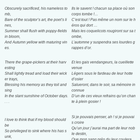
Obscurely sacrificed, his nameless to
Ils le savent ! chacun sa place où son
mb,
corps tombe !…
Bare of the sculptor’s art, the poet’s li
C’est tout ! Pas même un nom sur le h
nes,
éros qui dort …
Summer shall flush with poppy-fields
Mais les coquelicots rougiront sur sa t
in bloom,
ombe,
And Autumn yellow with maturing vin
L’automne y suspendra ses lourdes g
es.
rappes d’or.
There the grape-pickers at their harv
Et les gais vendangeurs, la cueillette
esting
venue
Shall lightly tread and load their wick
Légers sous le fardeau de leur hotte
er trays,
d’osier
Blessing his memory as they toil and
Salueront, dans le soir, sa mémoire in
sing
connue
In the slant sunshine of October days.
D’un de ces vieux refrains qu’on chan
. . .
te à plein gosier !
Si je pouvais penser, ah ! si je pouvai
I love to think that if my blood should
s croire
be
Qu’un jour j’aurai ma part de leur nob
So privileged to sink where his has s
le destin,
unk,
Que mon sang près du leur coulera…