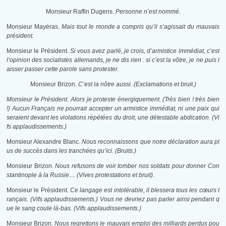
Monsieur Raffin Dugens.
Personne n’est nommé.
Monsieur Mayéras.
Mais tout le monde a compris qu’il s’agissait du mauvais
président.
Monsieur le Président.
Si vous avez parlé, je crois, d’armistice immédiat, c’est
l’opinion des socialistes allemands, je ne dis rien : si c’est la vôtre, je ne puis l
aisser passer cette parole sans protester.
Monsieur Brizon.
C’est la nôtre aussi. (Exclamations et bruit.)
Monsieur le Président. Alors je proteste énergiquement. (Très bien ! très bien
!) Aucun Français ne pourrait accepter un armistice immédiat, ni une paix qui
seraient devant les violations répétées du droit, une détestable abdication. (Vi
fs applaudissements.)
Monsieur Alexandre Blanc.
Nous reconnaissons que notre déclaration aura pl
us de succès dans les tranchées qu’ici. (Bruits.)
Monsieur Brizon.
Nous refusons de voir tomber nos soldats pour donner Con
stantinople à la Russie… (Vives protestations et bruit).
Monsieur le Président.
Ce langage est intolérable, il blessera tous les cœurs f
rançais. (Vifs applaudissements.) Vous ne devriez pas parler ainsi pendant q
ue le sang coule là-bas. (Vifs applaudissements.)
Monsieur Brizon
. Nous regrettons le mauvais emploi des milliards perdus pou