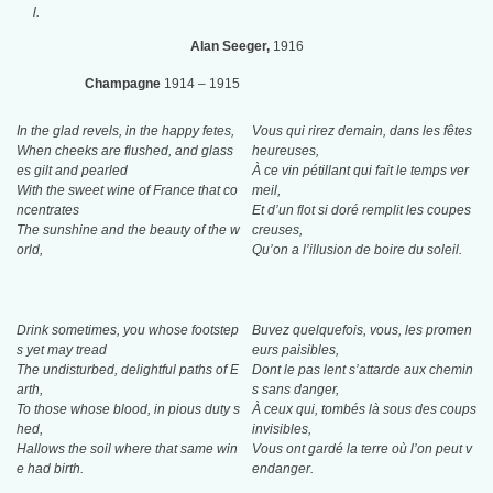
l.
Alan Seeger,
1916
Champagne
1914 – 1915
In the glad revels, in the happy fetes,
Vous qui rirez demain, dans les fêtes
When cheeks are flushed, and glass
heureuses,
es gilt and pearled
À ce vin pétillant qui fait le temps ver
With the sweet wine of France that co
meil,
ncentrates
Et d’un flot si doré remplit les coupes
The sunshine and the beauty of the w
creuses,
orld,
Qu’on a l’illusion de boire du soleil.
Drink sometimes, you whose footstep
Buvez quelquefois, vous, les promen
s yet may tread
eurs paisibles,
The undisturbed, delightful paths of E
Dont le pas lent s’attarde aux chemin
arth,
s sans danger,
To those whose blood, in pious duty s
À ceux qui, tombés là sous des coups
hed,
invisibles,
Hallows the soil where that same win
Vous ont gardé la terre où l’on peut v
e had birth.
endanger.