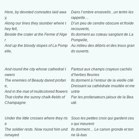
Here, by devoted comrades laid awa
Dans l’ombre ensevelis , un tertre les
y,
rappelle…
Along our lines they slumber where t
D’un peu de cendre obscure et froide
hey fell,
recouverts,
Beside the crater at the Ferme d’Alge
Ils dorment au coteau sanglant de La
r
Pompelle,
And up the bloody slopes of La Pomp
Au milieu des débris et des trous gran
elle,
ds ouverts.
And round the city whose cathedral t
Partout aux champs crayeux cachés
owers
d’herbes fleuries
The enemies of Beauty dared profan
Ils dorment à l’entour de la vieille cité
e,
Dressant sa cathédrale insultée et me
And in the mat of multicolored flowers
urtrie
That clothe the sunny chalk-fields of
Par les profanateurs jaloux de la Bea
Champagne.
uté.
Under the little crosses where they ris
Sous les petites croix qui gardent ceu
e
x qui meurent
The soldier rests. Now round him und
Ils dorment… Le canon gronde et ton
ismayed
ne là-bas