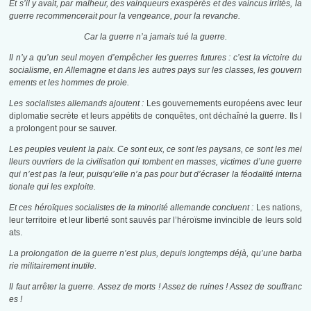
Et s’il y avait, par malheur, des vainqueurs exaspérés et des vaincus irrités, la
guerre recommencerait pour la vengeance, pour la revanche.
Car la guerre n’a jamais tué la guerre.
Il n’y a qu’un seul moyen d’empêcher les guerres futures : c’est la victoire du
socialisme, en Allemagne et dans les autres pays sur les classes, les gouvern
ements et les hommes de proie.
Les socialistes allemands ajoutent :
Les gouvernements européens avec leur
diplomatie secrète et leurs appétits de conquêtes, ont déchaîné la guerre. Ils l
a prolongent pour se sauver.
Les peuples veulent la paix. Ce sont eux, ce sont les paysans, ce sont les mei
lleurs ouvriers de la civilisation qui tombent en masses, victimes d’une guerre
qui n’est pas la leur, puisqu’elle n’a pas pour but d’écraser la féodalité interna
tionale qui les exploite.
Et ces héroïques socialistes de la minorité allemande concluent :
Les nations,
leur territoire et leur liberté sont sauvés par l’héroïsme invincible de leurs sold
ats.
La prolongation de la guerre n’est plus, depuis longtemps déjà, qu’une barba
rie militairement inutile.
Il faut arrêter la guerre. Assez de morts ! Assez de ruines ! Assez de souffranc
es !