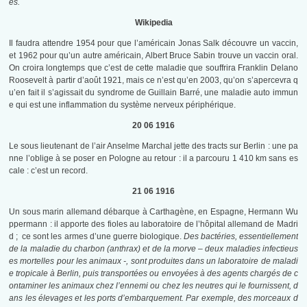
es.
Wikipedia
Il faudra attendre 1954 pour que l’américain Jonas Salk découvre un vaccin,
et 1962 pour qu’un autre américain, Albert Bruce Sabin trouve un vaccin oral.
On croira longtemps que c’est de cette maladie que souffrira Franklin Delano
Roosevelt à partir d’août 1921, mais ce n’est qu’en 2003, qu’on s’apercevra q
u’en fait il s’agissait du syndrome de Guillain Barré, une maladie auto immun
e qui est une inflammation du système nerveux périphérique.
20 06 1916
Le sous lieutenant de l’air Anselme Marchal jette des tracts sur Berlin : une pa
nne l’oblige à se poser en Pologne au retour : il a parcouru 1 410 km sans es
cale : c’est un record.
21 06 1916
Un sous marin allemand débarque à Carthagène, en Espagne, Hermann Wu
ppermann : il apporte des fioles au laboratoire de l’hôpital allemand de Madri
d ; ce sont les armes d’une guerre biologique.
Des bactéries, essentiellement
de la maladie du charbon (anthrax) et de la morve – deux maladies infectieus
es mortelles pour les animaux -, sont produites dans un laboratoire de maladi
e tropicale à Berlin, puis transportées ou envoyées à des agents chargés de c
ontaminer les animaux chez l’ennemi ou chez les neutres qui le fournissent, d
ans les élevages et les ports d’embarquement. Par exemple, des morceaux d