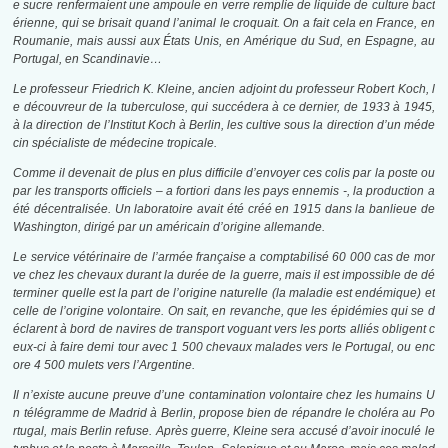
e sucre renfermaient une ampoule en verre remplie de liquide de culture bact
érienne, qui se brisait quand l’animal le croquait. On a fait cela en France, en
Roumanie, mais aussi aux États Unis, en Amérique du Sud, en Espagne, au
Portugal, en Scandinavie…
Le professeur Friedrich K. Kleine, ancien adjoint du professeur Robert Koch, l
e découvreur de la tuberculose, qui succédera à ce dernier, de 1933 à 1945,
à la direction de l’Institut Koch à Berlin, les cultive sous la direction d’un méde
cin spécialiste de médecine tropicale.
Comme il devenait de plus en plus difficile d’envoyer ces colis par la poste ou
par les transports officiels – a fortiori dans les pays ennemis -, la production a
été décentralisée. Un laboratoire avait été créé en 1915 dans la banlieue de
Washington, dirigé par un américain d’origine allemande.
Le service vétérinaire de l’armée française a comptabilisé 60 000 cas de mor
ve chez les chevaux durant la durée de la guerre, mais il est impossible de dé
terminer quelle est la part de l’origine naturelle (la maladie est endémique) et
celle de l’origine volontaire. On sait, en revanche, que les épidémies qui se d
éclarent à bord de navires de transport voguant vers les ports alliés obligent c
eux-ci à faire demi tour avec 1 500 chevaux malades vers le Portugal, ou enc
ore 4 500 mulets vers l’Argentine.
Il n’existe aucune preuve d’une contamination volontaire chez les humains U
n télégramme de Madrid à Berlin, propose bien de répandre le choléra au Po
rtugal, mais Berlin refuse. Après guerre, Kleine sera accusé d’avoir inoculé le