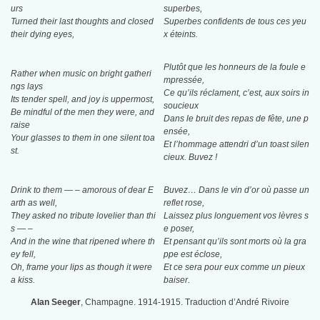
urs
superbes,
Turned their last thoughts and closed
Superbes confidents de tous ces yeu
their dying eyes,
x éteints.
Plutôt que les honneurs de la foule e
Rather when music on bright gatheri
mpressée,
ngs lays
Ce qu’ils réclament, c’est, aux soirs in
Its tender spell, and joy is uppermost,
soucieux
Be mindful of the men they were, and
Dans le bruit des repas de fête, une p
raise
ensée,
Your glasses to them in one silent toa
Et l’hommage attendri d’un toast silen
st.
cieux. Buvez !
Drink to them — – amorous of dear E
Buvez… Dans le vin d’or où passe un
arth as well,
reflet rose,
They asked no tribute lovelier than thi
Laissez plus longuement vos lèvres s
s — –
e poser,
And in the wine that ripened where th
Et pensant qu’ils sont morts où la gra
ey fell,
ppe est éclose,
Oh, frame your lips as though it were
Et ce sera pour eux comme un pieux
a kiss.
baiser.
Alan Seeger
, Champagne. 1914-1915. Traduction d’André Rivoire