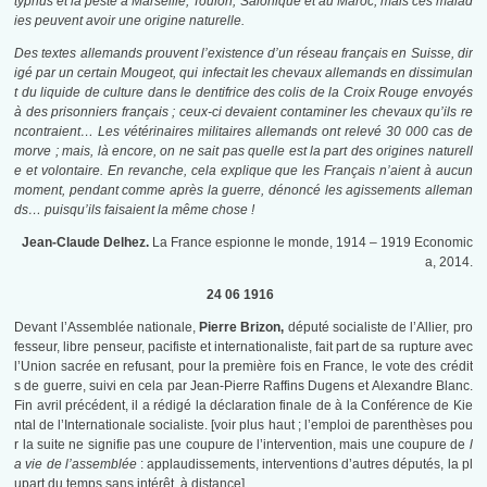
typhus et la peste à Marseille, Toulon, Salonique et au Maroc, mais ces malad
ies peuvent avoir une origine naturelle.
Des textes allemands prouvent l’existence d’un réseau français en Suisse, dir
igé par un certain Mougeot, qui infectait les chevaux allemands en dissimulan
t du liquide de culture dans le dentifrice des colis de la Croix Rouge envoyés
à des prisonniers français ; ceux-ci devaient contaminer les chevaux qu’ils re
ncontraient… Les vétérinaires militaires allemands ont relevé 30 000 cas de
morve ; mais, là encore, on ne sait pas quelle est la part des origines naturell
e et volontaire. En revanche, cela explique que les Français n’aient à aucun
moment, pendant comme après la guerre, dénoncé les agissements alleman
ds… puisqu’ils faisaient la même chose !
Jean-Claude Delhez.
La France espionne le monde,
1914 – 1919 Economic
a, 2014.
24 06 1916
Devant l’Assemblée nationale,
Pierre Brizon
,
député socialiste de l’Allier, pro
fesseur, libre penseur, pacifiste et internationaliste, fait part de sa rupture avec
l’Union sacrée en refusant, pour la première fois en France, le vote des crédit
s de guerre, suivi en cela par Jean-Pierre Raffins Dugens et Alexandre Blanc.
Fin avril précédent, il a rédigé la déclaration finale de à la Conférence de Kie
ntal de l’Internationale socialiste. [voir plus haut ; l’emploi de parenthèses pou
r la suite ne signifie pas une coupure de l’intervention, mais une coupure de
l
a vie de l’assemblée
: applaudissements, interventions d’autres députés, la pl
upart du temps sans intérêt, à distance].