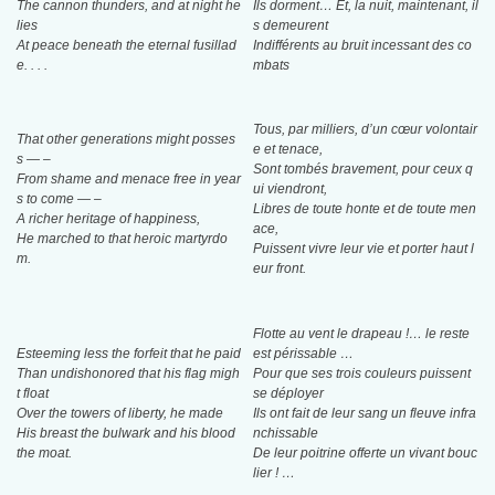
The cannon thunders, and at night he
Ils dorment… Et, la nuit, maintenant, il
lies
s demeurent
At peace beneath the eternal fusillad
Indifférents au bruit incessant des co
e. . . .
mbats
Tous, par milliers, d’un cœur volontair
That other generations might posses
e et tenace,
s — –
Sont tombés bravement, pour ceux q
From shame and menace free in year
ui viendront,
s to come — –
Libres de toute honte et de toute men
A richer heritage of happiness,
ace,
He marched to that heroic martyrdo
Puissent vivre leur vie et porter haut l
m.
eur front.
Flotte au vent le drapeau !… le reste
Esteeming less the forfeit that he paid
est périssable …
Than undishonored that his flag migh
Pour que ses trois couleurs puissent
t float
se déployer
Over the towers of liberty, he made
Ils ont fait de leur sang un fleuve infra
His breast the bulwark and his blood
nchissable
the moat.
De leur poitrine offerte un vivant bouc
lier ! …