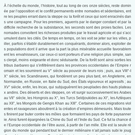
À l’échelle du monde, l’histoire, tout au long de ces onze siècles, reste domin
ée par l’opposition et le conflit permanents entre nomades et sédentaires, ent
re les peuples errant dans la steppe ou la forêt et ceux qui sont enracinés dan
s une campagne. Pour les premiers, aguerris par le danger constant et par la
difficile recherche de la subsistance, les seconds sont des proies faciles. Les
nomades convoitent les richesses produites par le travail agricole et qui s’acc
umulent dans les cités. De temps en temps, on les voit se jeter sur les villes, p
iller, parfois s’établir durablement en conquérants, dominer alors, exploiter de
s populations dont il arrive que la part la plus misérable accueille favorablem
ent les envahisseurs, car ceux-ci sont porteurs d’une religion plus simple, san
s clergé, moins exigeante et donc séduisante. De la forêt sont ainsi sorties les
tribus
barbares
qui s’infiltrèrent dans les provinces occidentales de l’Empire r
omain et les soumirent au V° siècle au pouvoir de leurs rois ; puis, aux VIII°-I
X° siècle, les Scandinaves, qui fondèrent un peu plus tard, en Angleterre, en
Normandie, en Russie, en Italie du Sud, des États vigoureux et agressifs ; au
XV° siècle, enfin, les Incas, qui subjuguèrent les peuplades des hauts plateau
x andins. Des déserts et des steppes, on vit surgir successivement les Arabes
au VII° siècle, les Hongrois au X°, les Turcs Seldjoukides au XI°, les Aztèques
au XII°, les Mongols de Gengis Khan au XIII°. Certaines de ces migrations viol
entes et ravageuses aboutirent à la création d’empires démesurés. Mais toute
s finirent par buter contre les môles que formaient les pays de forte paysanner
ie. Ainsi furent épargnées la Chine du Sud et l’Inde du Sud. Ce fut la chance d
e l’Europe occidentale de l’être aussi, à partir de l’an mille. Elle est la seule ré
gion du monde qui pendant tout le dernier millénaire n’ait jamais subi le joug