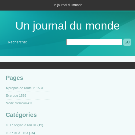
un journal du monde
Un journal du monde
Recherche:
Pages
A propos de l’auteur. 1531
Exergue 1539
Mode d’emploi 411
Catégories
101 : origine à l'an 01
(19)
102 : 01 à 1163
(15)