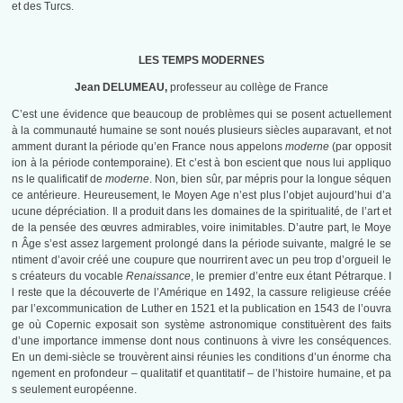
et des Turcs.
LES TEMPS MODERNES
Jean DELUMEAU,
professeur au collège de France
C’est une évidence que beaucoup de problèmes qui se posent actuellement
à la communauté humaine se sont noués plusieurs siècles auparavant, et not
amment durant la période qu’en France nous appelons
moderne
(par opposit
ion à la période contemporaine). Et c’est à bon escient que nous lui appliquo
ns le qualificatif de
moderne
. Non, bien sûr, par mépris pour la longue séquen
ce antérieure. Heureusement, le Moyen Age n’est plus l’objet aujourd’hui d’a
ucune dépréciation. Il a produit dans les domaines de la spiritualité, de l’art et
de la pensée des œuvres admirables, voire inimitables. D’autre part, le Moye
n Âge s’est assez largement prolongé dans la période suivante, malgré le se
ntiment d’avoir créé une coupure que nourrirent avec un peu trop d’orgueil le
s créateurs du vocable
Renaissance
, le premier d’entre eux étant Pétrarque. I
l reste que la découverte de l’Amérique en 1492, la cassure religieuse créée
par l’excommunication de Luther en 1521 et la publication en 1543 de l’ouvra
ge où Copernic exposait son système astronomique constituèrent des faits
d’une importance immense dont nous continuons à vivre les conséquences.
En un demi-siècle se trouvèrent ainsi réunies les conditions d’un énorme cha
ngement en profondeur – qualitatif et quantitatif – de l’histoire humaine, et pa
s seulement européenne.