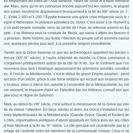
es fréquentent les côtes de l’Asie Mineure, celles de Sicile et d’Italie méridion
ale. Mais, sans qu’on en connaisse encore aujourd’hui les raisons, la plupart
des palais mycéniens disparaissent brusquement à la fin du XIII° siècle av. J.-
C. Entre 1 400 et 1 200, l’Égypte traverse une grave crise religieuse sous le r
ègne d’Akhenaton, le pharaon adorateur du Soleil. C’est aussi à ce moment q
u’un petit peuple nomade, venu du centre de l’Asie, se retrouve asservi en Ég
ypte ; il se libérera sous la conduite de Moïse, qui saura s’attirer les faveurs d
u pharaon. Belle histoire, qui fonde
l’élection
du peuple juif et donnera naissa
nce, quelques siècles plus tard, à la première religion monothéiste.
Tandis que la Grèce traverse ce que les archéologues appellent les
siècles o
bscurs
(XII°-IX° siècle), à l’autre extrémité du monde, la Chine commence à
s’organiser politiquement autour de la cité de Xi’an. Sur le continent que l’on
nommera plus tard l’Amérique apparaissent les premières sociétés constitué
es. À l’est de la Méditerranée, c’est le début du grand Empire assyrien : pend
ant plus d’un siècle, grâce à une force militaire qui recourt aux moyens les plu
s brutaux, celui-ci étend son autorité à l’ensemble de la Mésopotamie. Au mê
me moment, le royaume établi en Palestine par les Hébreux connaît son apo
gée sous le règne de Salomon.
Mais, au début du VIII° siècle, c’est surtout la renaissance de la Grèce qui mér
ite de retenir l’attention. En deux siècles et demi, les Grecs s’installent sur les
rives septentrionales de la Méditerranée (Grande-Grèce, Gaule) et fondent de
s cités, organisations politiques d’abord apparues en Grèce puis sur les côtes
d’Asie Mineure à la fin du IX° siècle. La cité grecque est caractérisée par le p
artage de l’autorité entre les membres de la communauté civique. Ceux-ci se