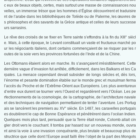
c eux de beaux objets, certes, mais surtout une masse de connaissances nou
velles, un immense trésor que les hommes d’Église découvrirent et traduisire
nt de l’arabe dans les bibliothèques de Tolède ou de Palerme, les œuvres de
s philosophes et des savants de la Grèce antique et celles de leurs successe
urs sarrasins.
Le rêve des croisés de se fixer en Terre sainte s’effondra à la fin du XIII° siècl
e. Mais, à cette époque, le Levant constituait un vaste et fructueux marché po
ur les négociants italiens, dont certains commençaient de se risquer par les r
outes de la soie vers les provinces fortunées de l’Inde et de la Chine.
Les Ottomans étaient alors en marche. Ils s’avançaient irrésistiblement. Cette
dernière vague d’invasion fut arrêtée, difficilement, dans les Balkans et les Ca
rpates. La menace cependant devait subsister de longs siècles et, dès lors,
l’énorme et pesante domination établie sur le monde grec et musulman ferma
l’accès du Proche et de l’Extrême-Orient aux Européens. Les plus aventureux
d’entre eux durent se tourner vers l’Ouest et regardèrent vers l’Océan. Les pe
rfectionnements de la cosmologie, de la cartographie, de l’architecture navale
et des techniques de navigation permettaient de tenter l’aventure. Les Portug
ais se lancèrent les premiers au XV° siècle. En 1487, les caravelles portugais
es doublèrent le cap de Bonne Espérance et pénétrèrent dans l’océan Indien.
Quelques mois plus tard, persuadé que la Terre était ronde, Colomb allait cin
gler droit vers le couchant. Il tomba par hasard sur un nouveau monde, ouvra
nt ainsi la voie à une invasion conquérante, plus brutale et beaucoup plus de
structrice que celle dont l’Europe avait failli être l’objet de la part des Mongols