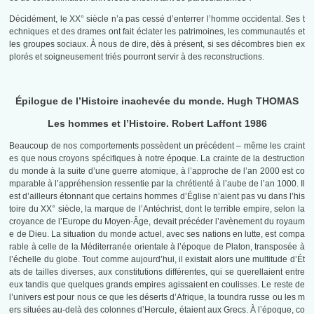
Décidément, le XX° siècle n’a pas cessé d’enterrer l’homme occidental. Ses t
echniques et des drames ont fait éclater les patrimoines, les communautés et
les groupes sociaux. À nous de dire, dès à présent, si ses décombres bien ex
plorés et soigneusement triés pourront servir à des reconstructions.
Épilogue de l’Histoire inachevée du monde. Hugh THOMAS
Les hommes et l’Histoire. Robert Laffont 1986
Beaucoup de nos comportements possèdent un précédent – même les craint
es que nous croyons spécifiques à notre époque. La crainte de la destruction
du monde à la suite d’une guerre atomique, à l’approche de l’an 2000 est co
mparable à l’appréhension ressentie par la chrétienté à l’aube de l’an 1000. Il
est d’ailleurs étonnant que certains hommes d’Église n’aient pas vu dans l’his
toire du XX° siècle, la marque de l’Antéchrist, dont le terrible empire, selon la
croyance de l’Europe du Moyen-Âge, devait précéder l’avènement du royaum
e de Dieu. La situation du monde actuel, avec ses nations en lutte, est compa
rable à celle de la Méditerranée orientale à l’époque de Platon, transposée à
l’échelle du globe. Tout comme aujourd’hui, il existait alors une multitude d’Ét
ats de tailles diverses, aux constitutions différentes, qui se querellaient entre
eux tandis que quelques grands empires agissaient en coulisses. Le reste de
l’univers est pour nous ce que les déserts d’Afrique, la toundra russe ou les m
ers situées au-delà des colonnes d’Hercule, étaient aux Grecs. À l’époque, co