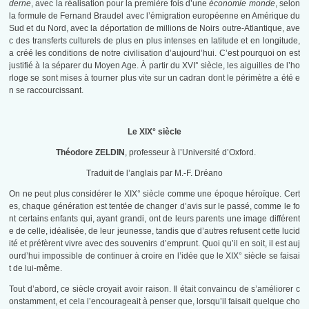
derne
, avec la réalisation pour la première fois d’une
économie monde
, selon
la formule de Fernand Braudel avec l’émigration européenne en Amérique du
Sud et du Nord, avec la déportation de millions de Noirs outre-Atlantique, ave
c des transferts culturels de plus en plus intenses en latitude et en longitude,
a créé les conditions de notre civilisation d’aujourd’hui. C’est pourquoi on est
justifié à la séparer du Moyen Age. À partir du XVI° siècle, les aiguilles de l’ho
rloge se sont mises à tourner plus vite sur un cadran dont le périmètre a été e
n se raccourcissant.
Le XIX° siècle
Théodore ZELDIN
, professeur à l’Université d’Oxford.
Traduit de l’anglais par M.-F. Dréano
On ne peut plus considérer le XIX° siècle comme une époque héroïque. Cert
es, chaque génération est tentée de changer d’avis sur le passé, comme le fo
nt certains enfants qui, ayant grandi, ont de leurs parents une image différent
e de celle, idéalisée, de leur jeunesse, tandis que d’autres refusent cette lucid
ité et préfèrent vivre avec des souvenirs d’emprunt. Quoi qu’il en soit, il est auj
ourd’hui impossible de continuer à croire en l’idée que le XIX° siècle se faisai
t de lui-même.
Tout d’abord, ce siècle croyait avoir raison. Il était convaincu de s’améliorer c
onstamment, et cela l’encourageait à penser que, lorsqu’il faisait quelque cho