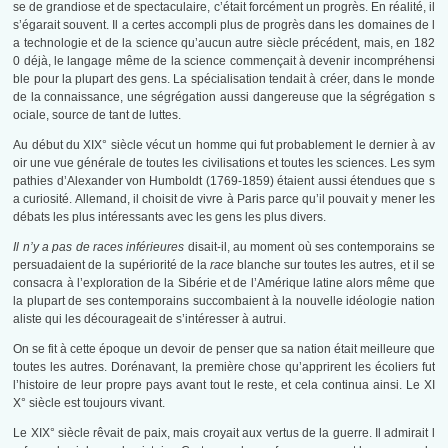
se de grandiose et de spectaculaire, c’était forcément un progrès. En réalité, il
s’égarait souvent. Il a certes accompli plus de progrès dans les domaines de l
a technologie et de la science qu’aucun autre siècle précédent, mais, en 182
0 déjà, le langage même de la science commençait à devenir incompréhensi
ble pour la plupart des gens. La spécialisation tendait à créer, dans le monde
de la connaissance, une ségrégation aussi dangereuse que la ségrégation s
ociale, source de tant de luttes.
Au début du XIX° siècle vécut un homme qui fut probablement le dernier à av
oir une vue générale de toutes les civilisations et toutes les sciences. Les sym
pathies d’Alexander von Humboldt (1769-1859) étaient aussi étendues que s
a curiosité. Allemand, il choisit de vivre à Paris parce qu’il pouvait y mener les
débats les plus intéressants avec les gens les plus divers.
Il n’y a pas de races inférieures
disait-il, au moment où ses contemporains se
persuadaient de la supériorité de la
race
blanche sur toutes les autres, et il se
consacra à l’exploration de la Sibérie et de l’Amérique latine alors même que
la plupart de ses contemporains succombaient à la nouvelle idéologie nation
aliste qui les décourageait de s’intéresser à autrui.
On se fit à cette époque un devoir de penser que sa nation était meilleure que
toutes les autres. Dorénavant, la première chose qu’apprirent les écoliers fut
l’histoire de leur propre pays avant tout le reste, et cela continua ainsi. Le XI
X° siècle est toujours vivant.
Le XIX° siècle rêvait de paix, mais croyait aux vertus de la guerre. Il admirait l