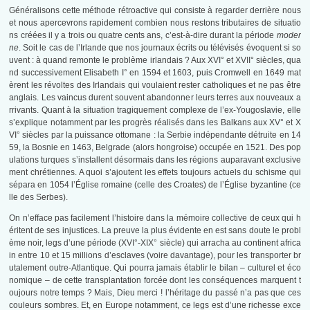
Généralisons cette méthode rétroactive qui consiste à regarder derrière nous
et nous apercevrons rapidement combien nous restons tributaires de situatio
ns créées il y a trois ou quatre cents ans, c’est-à-dire durant la période
moder
ne
. Soit le cas de l’Irlande que nos journaux écrits ou télévisés évoquent si so
uvent : à quand remonte le problème irlandais ? Aux XVI° et XVII° siècles, qua
nd successivement Elisabeth I° en 1594 et 1603, puis Cromwell en 1649 mat
èrent les révoltes des Irlandais qui voulaient rester catholiques et ne pas être
anglais. Les vaincus durent souvent abandonner leurs terres aux nouveaux a
rrivants. Quant à la situation tragiquement complexe de l’ex-Yougoslavie, elle
s’explique notamment par les progrès réalisés dans les Balkans aux XV° et X
VI° siècles par la puissance ottomane : la Serbie indépendante détruite en 14
59, la Bosnie en 1463, Belgrade (alors hongroise) occupée en 1521. Des pop
ulations turques s’installent désormais dans les régions auparavant exclusive
ment chrétiennes. A quoi s’ajoutent les effets toujours actuels du schisme qui
sépara en 1054 l’Église romaine (celle des Croates) de l’Église byzantine (ce
lle des Serbes).
On n’efface pas facilement l’histoire dans la mémoire collective de ceux qui h
éritent de ses injustices. La preuve la plus évidente en est sans doute le probl
ème noir, legs d’une période (XVI°-XIX° siècle) qui arracha au continent africa
in entre 10 et 15 millions d’esclaves (voire davantage), pour les transporter br
utalement outre-Atlantique. Qui pourra jamais établir le bilan – culturel et éco
nomique – de cette transplantation forcée dont les conséquences marquent t
oujours notre temps ? Mais, Dieu merci ! l’héritage du passé n’a pas que ces
couleurs sombres. Et, en Europe notamment, ce legs est d’une richesse exce