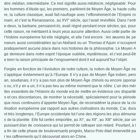
dire
médian
,
intermédiaire
. Ce mot signifie aussi
médiocre
,
négligeable
. Pour
les hommes d’étude qui, les premiers, parlèrent de Moyen Âge, la haute cultu
re, la culture classique, avait fait naufrage avec l’effondrement de l’Empire ro
main, et c’est la Renaissance, au XVI° siècle, qui l’avait revivifiée. Dans l’entr
e-deux, la barbarie, pensaient-ils, avait régné pendant onze siècles, qui, pour
cette raison, ne méritaient à leurs yeux aucune attention. Aussi cette partie de
l’histoire européenne fut-elle négligée, et elle l’est encore : les œuvres de pe
nseurs aussi considérables qu’un Abélard ou un Thomas d’Aquin n’occupent
pratiquement aucune place dans nos histoires de la philosophie. Le Moyen A
ge demeure dans notre esprit l’époque oubliée, mystérieuse, et c’est peut-êtr
e bien la raison principale de l’engouement dont il est aujourd’hui l’objet.
Forgée en fonction de l’évolution de notre culture, la notion de Moyen Âge ne
s’applique évidemment qu’à l’Europe. Il n’y a pas de Moyen Âge indien, pers
an, soudanais, il n’y a pas non plus de Moyen Âge chinois ou encore japonai
s ou, s’il y en a un, il n’a pas lieu au même moment que le nôtre. L’un des mér
ites essentiels de
l’Histoire du monde
est de mettre en évidence ces disparité
s et ces discordances, de montrer la nécessité, spécialement pour la période
que nous continuons d’appeler Moyen Âge, de reconsidérer la place de la civ
ilisation européenne par rapport aux autres civilisations du monde. Car, dura
nt très longtemps, l’Europe occidentale fut l’une des régions les plus démunie
s de la planète. Elle fut certes emportée, au XI°, au XII°, au XIII° siècle, par un
puissant élan de croissance qui lui permit de rattraper son retard. Pourtant, à l
a fin de cette phase de bouleversants progrès, Marco Polo était émerveillé pa
r les raffinements qu’il découvrait alors en Chine.