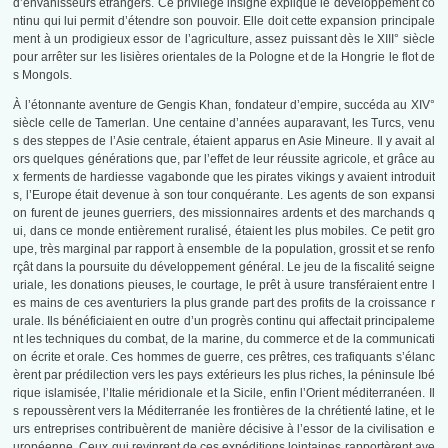
d’envahisseurs étrangers. Ce privilège insigne explique le développement co
ntinu qui lui permit d’étendre son pouvoir. Elle doit cette expansion principale
ment à un prodigieux essor de l’agriculture, assez puissant dès le XIII° siècle
pour arrêter sur les lisières orientales de la Pologne et de la Hongrie le flot de
s Mongols.
À l’étonnante aventure de Gengis Khan, fondateur d’empire, succéda au XIV°
siècle celle de Tamerlan. Une centaine d’années auparavant, les Turcs, venu
s des steppes de l’Asie centrale, étaient apparus en Asie Mineure. Il y avait al
ors quelques générations que, par l’effet de leur réussite agricole, et grâce au
x ferments de hardiesse vagabonde que les pirates vikings y avaient introduit
s, l’Europe était devenue à son tour conquérante. Les agents de son expansi
on furent de jeunes guerriers, des missionnaires ardents et des marchands q
ui, dans ce monde entièrement ruralisé, étaient les plus mobiles. Ce petit gro
upe, très marginal par rapport à ensemble de la population, grossit et se renfo
rçât dans la poursuite du développement général. Le jeu de la fiscalité seigne
uriale, les donations pieuses, le courtage, le prêt à usure transféraient entre l
es mains de ces aventuriers la plus grande part des profits de la croissance r
urale. Ils bénéficiaient en outre d’un progrès continu qui affectait principaleme
nt les techniques du combat, de la marine, du commerce et de la communicati
on écrite et orale. Ces hommes de guerre, ces prêtres, ces trafiquants s’élanc
èrent par prédilection vers les pays extérieurs les plus riches, la péninsule Ibé
rique islamisée, l’Italie méridionale et la Sicile, enfin l’Orient méditerranéen. Il
s repoussèrent vers la Méditerranée les frontières de la chrétienté latine, et le
urs entreprises contribuèrent de manière décisive à l’essor de la civilisation e
uropéenne. Ceux qui revinrent de ces expéditions lointaines rapportèrent ave