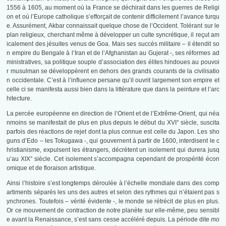
1556 à 1605, au moment où la France se déchirait dans les guerres de Religi
on et où l’Europe catholique s’efforçait de contenir difficilement l’avance turqu
e. Assurément, Akbar connaissait quelque chose de l’Occident. Tolérant sur le
plan religieux, cherchant même à développer un culte syncrétique, il reçut am
icalement des jésuites venus de Goa. Mais ses succès militaire – il étendit so
n empire du Bengale à l’Iran et de l’Afghanistan au Gujerat -, ses réformes ad
ministratives, sa politique souple d’association des élites hindoues au pouvoi
r musulman se développèrent en dehors des grands courants de la civilisatio
n occidentale. C’est à l’influence persane qu’il ouvrit largement son empire et
celle ci se manifesta aussi bien dans la littérature que dans la peinture et l’arc
hitecture.
La percée européenne en direction de l’Orient et de l’Extrême-Orient, qui néa
nmoins se manifestait de plus en plus depuis le début du XVI° siècle, suscita
parfois des réactions de rejet dont la plus connue est celle du Japon. Les sho
guns d’Edo – les Tokugawa -, qui gouvernent à partir de 1600, interdisent le c
hristianisme, expulsent les étrangers, décrètent un isolement qui durera jusq
u’au XIX° siècle. Cet isolement s’accompagna cependant de prospérité écon
omique et de floraison artistique.
Ainsi l’histoire s’est longtemps déroulée à l’échelle mondiale dans des comp
artiments séparés les uns des autres et selon des rythmes qui n’étaient pas s
ynchrones. Toutefois – vérité évidente -, le monde se rétrécit de plus en plus.
Or ce mouvement de contraction de notre planète sur elle-même, peu sensibl
e avant la Renaissance, s’est sans cesse accéléré depuis. La période dite
mo