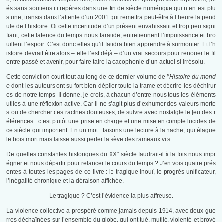
és sans soutiens ni repères dans une fin de siècle numérique qui n’en est plu
s une, transis dans l’attente d’un 2001 qui remettra peut-être à l’heure la pend
ule de l’histoire. Or cette incertitude d’un présent envahissant et trop peu signi
fiant, cette latence du temps nous taraude, entretiennent l’impuissance et bro
uillent l’espoir. C’est donc elles qu’il faudra bien apprendre à surmonter. Et l’h
istoire devrait être alors – elle l’est déjà – d’un vrai secours pour renouer le fil
entre passé et avenir, pour faire taire la cacophonie d’un actuel si irrésolu.
Cette conviction court tout au long de ce dernier volume de
l’Histoire du mond
e
dont les auteurs ont su fort bien déplier toute la trame et décrire les déchirur
es de notre temps. Il donne, je crois, à chacun d’entre nous tous les éléments
utiles à une réflexion active. Car il ne s’agit plus d’exhumer des valeurs morte
s ou de chercher des racines douteuses, de suivre avec nostalgie le jeu des r
éférences : c’est plutôt une prise en charge et une mise en compte lucides de
ce siècle qui importent. En un mot : faisons une lecture à la hache, qui élague
le bois mort mais laisse aussi perler la sève des rameaux vifs.
De quelles constantes historiques du XX° siècle faudrait-il à la fois nous impr
égner et nous départir pour relancer le cours du temps ? J’en vois quatre prés
entes à toutes les pages de ce livre : le tragique inouï, le progrès unificateur,
l’inégalité chronique et la déraison affichée.
Le tragique ? C’est l’évidence la plus affreuse.
La violence collective a prospéré comme jamais depuis 1914, avec deux gue
rres déchaînées sur l’ensemble du globe, qui ont tué, mutilé, violenté et broyé