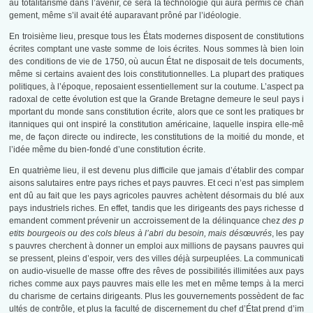
au totalitarisme dans l’avenir, ce sera la technologie qui aura permis ce chan
gement, même s’il avait été auparavant prôné par l’idéologie.
En troisième lieu, presque tous les États modernes disposent de constitutions
écrites comptant une vaste somme de lois écrites. Nous sommes là bien loin
des conditions de vie de 1750, où aucun État ne disposait de tels documents,
même si certains avaient des lois constitutionnelles. La plupart des pratiques
politiques, à l’époque, reposaient essentiellement sur la coutume. L’aspect pa
radoxal de cette évolution est que la Grande Bretagne demeure le seul pays i
mportant du monde sans constitution écrite, alors que ce sont les pratiques br
itanniques qui ont inspiré la constitution américaine, laquelle inspira elle-mê
me, de façon directe ou indirecte, les constitutions de la moitié du monde, et
l’idée même du bien-fondé d’une constitution écrite.
En quatrième lieu, il est devenu plus difficile que jamais d’établir des compar
aisons salutaires entre pays riches et pays pauvres. Et ceci n’est pas simplem
ent dû au fait que les pays agricoles pauvres achètent désormais du blé aux
pays industriels riches. En effet, tandis que les dirigeants des pays richesse d
emandent comment prévenir un accroissement de la délinquance chez
des p
etits bourgeois ou des cols bleus à l’abri du besoin, mais désœuvrés
, les pay
s pauvres cherchent à donner un emploi aux millions de paysans pauvres qui
se pressent, pleins d’espoir, vers des villes déjà surpeuplées. La communicati
on audio-visuelle de masse offre des rêves de possibilités illimitées aux pays
riches comme aux pays pauvres mais elle les met en même temps à la merci
du charisme de certains dirigeants. Plus les gouvernements possèdent de fac
ultés de contrôle, et plus la faculté de discernement du chef d’État prend d’im