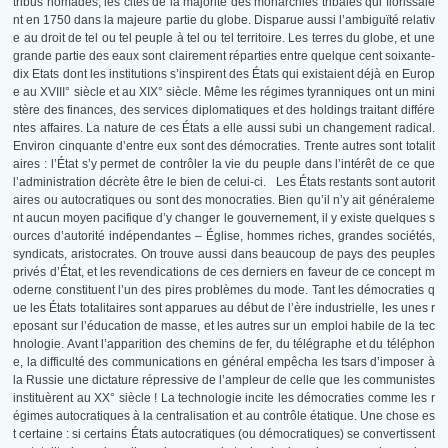
tribus nomades, les cités de la majorité des monarchies tribales qui florissaie
nt en 1750 dans la majeure partie du globe. Disparue aussi l’ambiguïté relativ
e au droit de tel ou tel peuple à tel ou tel territoire. Les terres du globe, et une
grande partie des eaux sont clairement réparties entre quelque cent soixante-
dix Etats dont les institutions s’inspirent des États qui existaient déjà en Europ
e au XVIII° siècle et au XIX° siècle. Même les régimes tyranniques ont un mini
stère des finances, des services diplomatiques et des holdings traitant différe
ntes affaires. La nature de ces États a elle aussi subi un changement radical.
Environ cinquante d’entre eux sont des démocraties. Trente autres sont totalit
aires : l’État s’y permet de contrôler la vie du peuple dans l’intérêt de ce que
l’administration décrète être le bien de celui-ci. Les États restants sont autorit
aires ou autocratiques ou sont des monocraties. Bien qu’il n’y ait généraleme
nt aucun moyen pacifique d’y changer le gouvernement, il y existe quelques s
ources d’autorité indépendantes – Église, hommes riches, grandes sociétés,
syndicats, aristocrates. On trouve aussi dans beaucoup de pays des peuples
privés d’État, et les revendications de ces derniers en faveur de ce concept m
oderne constituent l’un des pires problèmes du mode. Tant les démocraties q
ue les États totalitaires sont apparues au début de l’ère industrielle, les unes r
eposant sur l’éducation de masse, et les autres sur un emploi habile de la tec
hnologie. Avant l’apparition des chemins de fer, du télégraphe et du téléphon
e, la difficulté des communications en général empêcha les tsars d’imposer à
la Russie une dictature répressive de l’ampleur de celle que les communistes
instituèrent au XX° siècle ! La technologie incite les démocraties comme les r
égimes autocratiques à la centralisation et au contrôle étatique. Une chose es
t certaine : si certains États autocratiques (ou démocratiques) se convertissent