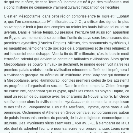
de qui est le nôtre, de cette Terre où l’homme est né il y a des millénaires, mai
s dont l’histoire ne commence vraiment qu’avec l’apparition de l’écriture.
C’est en Mésopotamie, dans cette région comprise entre le Tigre et l’Euphrat
e, que l’on commence, au IV° millénaire av. J.-C., à utiliser des signes, le plus
souvent pour tenir à jour des comptes ou relater les hauts faits de tel ou tel so
uverain. Dans le même temps, ou presque, l’écriture fait aussi son apparition
en Égypte, au moment où se constitue l’unité du pays sous les pharaons des
premières dynasties (l’Ancien Empire). Ailleurs, des monuments mystérieux, l
es mégalithes, témoignent de sociétés déjà organisées et de rites religieux d
ont l’essentiel nous échappe. Vers la fin du III° millénaire, c’est le bassin médi
terranéen oriental qui devient le centre de brillantes civilisations. Alors qu’en
Mésopotamie les pouvoirs rivaux se déchirent, le monde égéen voit naître les
premiers palais crétois et cette civilisation minoenne raffinée qui imprégnera l
a civilisation grecque. Au début du III° millénaire, c’est Babylone qui domine e
n Mésopotamie, avec Hammourabi, dont les premiers codes de lois attestent l
es progrès de l’organisation sociale. Dans le même temps, la Chine émerge
de l’obscurité, cependant que l’Égypte, après les crises du Moyen Empire, co
nnaît un regain de puissance avec les pharaons du Nouvel Empire. En Grèce
se développe alors la civilisation dite
mycénienne
, du nom de la plus puissan
te des cités du Péloponnèse. Ces cités, Mycènes, Tirynthe, Pylos dans le Pél
oponnèse, Orchomène et Athènes en Grèce centrale, sont organisées autour
de palais imposants, centres du pouvoir, de la vie religieuse, économique et c
ulturelle. Des Mycéniens réussissent vers 1 450 av. J.-C. à s’emparer de la Cr
ète, dont ils adoptent l’écriture pour transcrire leur propre langue. Leurs navir