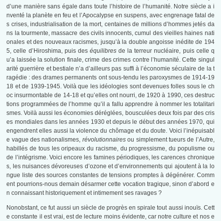
d’une manière sans égale dans toute l’histoire de l’humanité. Notre siècle a i
nventé la planète en feu et l’Apocalypse en suspens, avec engrenage fatal de
s crises, industrialisation de la mort, centaines de millions d’hommes jetés da
ns la tourmente, massacre des civils innocents, cumul des vieilles haines nati
onales et des nouveaux racismes, jusqu’à la double angoisse inédite de 194
5, celle d’Hiroshima, puis des
équilibres
de la terreur nucléaire, puis celle q
u’a laissée la solution finale, crime des crimes contre l’humanité. Cette singul
arité guerrière et bestiale n’a d’ailleurs pas suffi à l’économie séculaire de la t
ragédie : des drames permanents ont sous-tendu les paroxysmes de 1914-19
18 et de 1939-1945. Voilà que les idéologies sont devenues folles sous le ch
oc insurmontable de 14-18 et qu’elles ont nourri, de 1920 à 1990, ces destruc
tions programmées de l’homme qu’il a fallu apprendre à nommer les totalitari
smes. Voilà aussi les économies déréglées, bousculées deux fois par des cris
es mondiales dans les années 1930 et depuis le début des années 1970, qui
engendrent elles aussi la violence du chômage et du doute. Voici l’inépuisabl
e vague des nationalismes,
révolutionnaires
ou simplement tueurs de l’Autre,
habillés de tous les oripeaux du racisme, du progressisme, du populisme ou
de l’intégrisme. Voici encore les famines périodiques, les carences chronique
s, les nuisances dévoreuses d’ozone et d’environnements qui ajoutent à la lo
ngue liste des sources constantes de tensions promptes à dégénérer. Comm
ent pourrions-nous demain désarmer cette vocation tragique, sinon d’abord e
n connaissant historiquement et intimement ses ravages ?
Nonobstant, ce fut aussi un siècle de progrès en spirale tout aussi inouïs. Cett
e constante il est vrai, est de lecture moins évidente, car notre culture et nos e