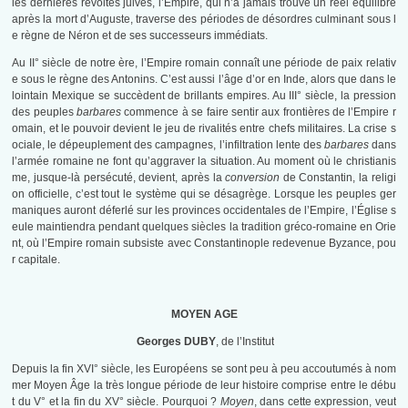
les dernières révoltes juives, l’Empire, qui n’a jamais trouvé un réel équilibre
après la mort d’Auguste, traverse des périodes de désordres culminant sous l
e règne de Néron et de ses successeurs immédiats.
Au II° siècle de notre ère, l’Empire romain connaît une période de paix relativ
e sous le règne des Antonins. C’est aussi l’âge d’or en Inde, alors que dans le
lointain Mexique se succèdent de brillants empires. Au III° siècle, la pression
des peuples
barbares
commence à se faire sentir aux frontières de l’Empire r
omain, et le pouvoir devient le jeu de rivalités entre chefs militaires. La crise s
ociale, le dépeuplement des campagnes, l’infiltration lente des
barbares
dans
l’armée romaine ne font qu’aggraver la situation. Au moment où le christianis
me, jusque-là persécuté, devient, après la
conversion
de Constantin, la religi
on officielle, c’est tout le système qui se désagrège. Lorsque les peuples ger
maniques auront déferlé sur les provinces occidentales de l’Empire, l’Église s
eule maintiendra pendant quelques siècles la tradition gréco-romaine en Orie
nt, où l’Empire romain subsiste avec Constantinople redevenue Byzance, pou
r capitale.
MOYEN AGE
Georges DUBY
, de l’Institut
Depuis la fin XVI° siècle, les Européens se sont peu à peu accoutumés à nom
mer Moyen Âge la très longue période de leur histoire comprise entre le débu
t du V° et la fin du XV° siècle. Pourquoi ?
Moyen
, dans cette expression, veut