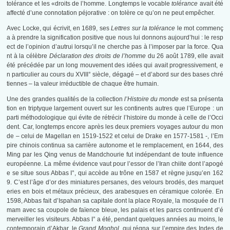
tolérance et les «droits de l’homme. Longtemps le vocable
tolérance
avait été
affecté d’une connotation péjorative : on tolère ce qu’on ne peut empêcher.
Avec Locke, qui écrivit, en 1689, ses
Lettres sur la tolérance
le mot commenç
a à prendre la signification positive que nous lui donnons aujourd’hui : le resp
ect de l’opinion d’autrui lorsqu’il ne cherche pas à l’imposer par la force. Qua
nt à la célèbre
Déclaration des droits de l’homme
du 26 août 1789, elle avait
été précédée par un long mouvement des idées qui avait progressivement, e
n particulier au cours du XVIII° siècle, dégagé – et d’abord sur des bases chré
tiennes – la valeur irréductible de chaque être humain.
Une des grandes qualités de la collection
l’Histoire du monde
est sa présenta
tion en triptyque largement ouvert sur les continents autres que l’Europe : un
parti méthodologique qui évite de rétrécir l’histoire du monde à celle de l’Occi
dent. Car, longtemps encore après les deux premiers voyages autour du mon
de – celui de Magellan en 1519-1522 et celui de Drake en 1577-1581 -, l’Em
pire chinois continua sa carrière autonome et le remplacement, en 1644, des
Ming par les Qing venus de Mandchourie fut indépendant de toute influence
européenne. La même évidence vaut pour l’essor de l’Iran chiite dont l’apogé
e se situe sous Abbas I°, qui accède au trône en 1587 et règne jusqu’en 162
9. C’est l’âge d’or des miniatures persanes, des velours brodés, des marquet
eries en bois et métaux précieux, des arabesques en céramique colorée. En
1598, Abbas fait d’Ispahan sa capitale dont la place Royale, la mosquée de l’I
mam avec sa coupole de faïence bleue, les palais et les parcs continuent d’é
merveiller les visiteurs. Abbas I° a été, pendant quelques années au moins, le
contemporain d’Akbar, le
Grand Moghol
, qui régna sur l’empire des Indes de