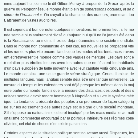
mme aujourd’hui, comme le dit Gilbert Murray à propos de la Grèce après la
guerre du Péloponnèse, le monde était plein de
superstitions occultes, et de c
ulture de l’irrationnel
». On croyait à la chance et des orateurs, promettant tou
t, attiraient de vastes auditoires.
Il est cependant bon de noter quelques innovations. En premier lieu, si le mo
nde semble plus amèrement divisé qu’aujourd’hui qu’il ne l’a jamais été depu
is la Renaissance au moins, il existe déjà néanmoins une société mondiale.
Dans le monde non communiste en tout cas, les nouvelles se propagent vite
et les rumeurs plus vite encore, tandis que les modes et les tendances travers
ent et retraversent le monde comme des vagues de mercure. Les pays sont e
n relation plus étroites les uns avec les autres que ne l’étaient les habitants
d’un pays européen de taille moyenne avec leur capitale voilà cinquante ans.
Le monde constitue une seule grande scène stratégique. Certes, il existe de
multiples langues, mais l’anglais semble déjà être une langue universelle. La
mesure du temps et les calendriers sont déjà presque les mêmes dans la maj
eure partie du monde, tandis que la mesure des distances, des poids et des s
urfaces semble devoir rendre hommage à Napoléon et suivre le système métr
ique. La tendance croissante des peuples à se prononcer de façon catégoriq
ue sur les agissements des autres pays est le signe d’une société mondiale.
S’il s’oppose au nationalisme culturel inculqué par les mass media, et au nati
onalisme commercial encouragé par la politique intérieure des régimes colle
ctivistes, cet état de choses n’en existe pas moins.
Certains aspects de la situation politique sont nouveaux aussi. Disparues, les