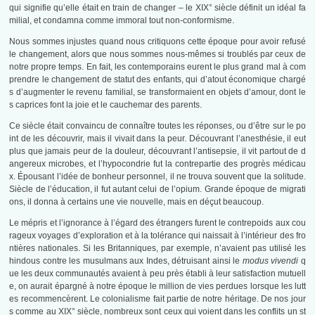
qui signifie qu’elle était en train de changer – le XIX° siècle définit un idéal fa
milial, et condamna comme immoral tout non-conformisme.
Nous sommes injustes quand nous critiquons cette époque pour avoir refusé
le changement, alors que nous sommes nous-mêmes si troublés par ceux de
notre propre temps. En fait, les contemporains eurent le plus grand mal à com
prendre le changement de statut des enfants, qui d’atout économique chargé
s d’augmenter le revenu familial, se transformaient en objets d’amour, dont le
s caprices font la joie et le cauchemar des parents.
Ce siècle était convaincu de connaître toutes les réponses, ou d’être sur le po
int de les découvrir, mais il vivait dans la peur. Découvrant l’anesthésie, il eut
plus que jamais peur de la douleur, découvrant l’antisepsie, il vit partout de d
angereux microbes, et l’hypocondrie fut la contrepartie des progrès médicau
x. Épousant l’idée de bonheur personnel, il ne trouva souvent que la solitude.
Siècle de l’éducation, il fut autant celui de l’opium. Grande époque de migrati
ons, il donna à certains une vie nouvelle, mais en déçut beaucoup.
Le mépris et l’ignorance à l’égard des étrangers furent le contrepoids aux cou
rageux voyages d’exploration et à la tolérance qui naissait à l’intérieur des fro
ntières nationales. Si les Britanniques, par exemple, n’avaient pas utilisé les
hindous contre les musulmans aux Indes, détruisant ainsi le
modus vivendi
q
ue les deux communautés avaient à peu près établi à leur satisfaction mutuell
e, on aurait épargné à notre époque le million de vies perdues lorsque les lutt
es recommencèrent. Le colonialisme fait partie de notre héritage. De nos jour
s comme au XIX° siècle, nombreux sont ceux qui voient dans les conflits un st