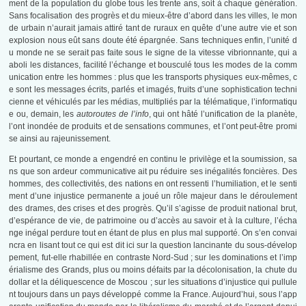
ment de la population du globe tous les trente ans, soit à chaque génération.
Sans focalisation des progrès et du mieux-être d’abord dans les villes, le mon
de urbain n’aurait jamais attiré tant de ruraux en quête d’une autre vie et son
explosion nous eût sans doute été épargnée. Sans techniques enfin, l’unité d
u monde ne se serait pas faite sous le signe de la vitesse vibrionnante, qui a
aboli les distances, facilité l’échange et bousculé tous les modes de la comm
unication entre les hommes : plus que les transports physiques eux-mêmes, c
e sont les messages écrits, parlés et imagés, fruits d’une sophistication techni
cienne et véhiculés par les médias, multipliés par la télématique, l’informatiqu
e ou, demain, les
autoroutes de l’info
, qui ont hâté l’unification de la planète,
l’ont inondée de produits et de sensations communes, et l’ont peut-être promi
se ainsi au rajeunissement.
Et pourtant, ce monde a engendré en continu le privilège et la soumission, sa
ns que son ardeur communicative ait pu réduire ses inégalités foncières. Des
hommes, des collectivités, des nations en ont ressenti l’humiliation, et le senti
ment d’une injustice permanente a joué un rôle majeur dans le déroulement
des drames, des crises et des progrès. Qu’il s’agisse de produit national brut,
d’espérance de vie, de patrimoine ou d’accès au savoir et à la culture, l’écha
nge inégal perdure tout en étant de plus en plus mal supporté. On s’en convai
ncra en lisant tout ce qui est dit ici sur la question lancinante du sous-dévelop
pement, fut-elle rhabillée en contraste Nord-Sud ; sur les dominations et l’imp
érialisme des Grands, plus ou moins défaits par la décolonisation, la chute du
dollar et la déliquescence de Moscou ; sur les situations d’injustice qui pullule
nt toujours dans un pays développé comme la France. Aujourd’hui, sous l’app