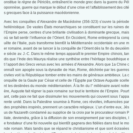
onstitue le
règne
de Périclès, entraînent le monde grec dans la guerre du Pél
oponnèse, guerre qui marque le début d’une crise et l’affaiblissement des cité
s grecques face à la puissance macédonienne.
Avec les conquêtes d’Alexandre de Macédoine (356-323) s’ouvre la période
hellénistique. De vastes États monarchiques se constituent sur les ruines de
l’Empire perse, centres d’une brillante civilisation à dominante grecque, mais
où se fait sentir l’influence de l’Orient. En Occident, Rome entreprend la conq
uête de l’Italie, puis transforme bientôt la Méditerranée occidentale en une m
er romaine, avant de se lancer à la conquête de l’Orient dès la fin du deuxièm
e siècle av. J.-C. Dans le même temps apparaît le premier Empire chinois, tan
dis que l’Inde des Maurya réalise une synthèse entre l’héritage bouddhique e
t l’apport des Grecs venus avec les armées d’Alexandre. Alors que 1a Chine c
onnaît son apogée sous la dynastie de Han, Rome, déchirée par les guerres
civiles voit la République tomber entre les mains de généraux ambitieux. La c
onquête de la Gaule par César et celle de l’Égypte par Octave Auguste scelle
nt les destinées du monde méditerranéen. À la fin du I° millénaire avant notre
ère, Auguste fait régner la paix romaine sur tout le territoire de l’Empire. Pourt
ant, cette paix ne fait que dissimuler les mouvements qui couvent sous l’appa
rente unité. Dans la Palestine soumise à Rome, ces révoltes, influencées par
des prophètes inspirés, prennent un caractère religieux. L’un d’entre eux, Jés
us de Nazareth condamné au supplice de la croix par le procurateur romain P
ilate, deviendra, grâce à la diffusion de son enseignement par ses disciples, l
e fondateur d’une foi nouvelle qui bientôt gagnera des fidèles dans tout le mo
nde romain. Mais tandis que se répand le christianisme et que sont écrasées