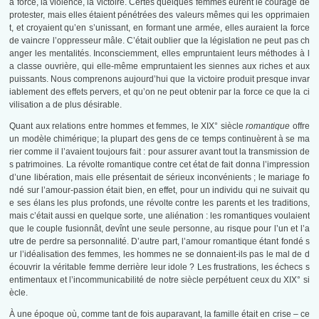
a force, la violence, la victoire. Certes quelques femmes eurent le courage de
protester, mais elles étaient pénétrées des valeurs mêmes qui les opprimaien
t, et croyaient qu’en s’unissant, en formant une armée, elles auraient la force
de vaincre l’oppresseur mâle. C’était oublier que la législation ne peut pas ch
anger les mentalités. Inconsciemment, elles empruntaient leurs méthodes à l
a classe ouvrière, qui elle-même empruntaient les siennes aux riches et aux
puissants. Nous comprenons aujourd’hui que la victoire produit presque invar
iablement des effets pervers, et qu’on ne peut obtenir par la force ce que la ci
vilisation a de plus désirable.
Quant aux relations entre hommes et femmes, le XIX° siècle
romantique
offre
un modèle chimérique; la plupart des gens de ce temps continuèrent à se ma
rier comme il l’avaient toujours fait : pour assurer avant tout la transmission de
s patrimoines. La révolte romantique contre cet état de fait donna l’impression
d’une libération, mais elle présentait de sérieux inconvénients ; le mariage fo
ndé sur l’amour-passion était bien, en effet, pour un individu qui ne suivait qu
e ses élans les plus profonds, une révolte contre les parents et les traditions,
mais c’était aussi en quelque sorte, une aliénation : les romantiques voulaient
que le couple fusionnât, devînt une seule personne, au risque pour l’un et l’a
utre de perdre sa personnalité. D’autre part, l’amour romantique étant fondé s
ur l’idéalisation des femmes, les hommes ne se donnaient-ils pas le mal de d
écouvrir la véritable femme derrière leur idole ? Les frustrations, les échecs s
entimentaux et l’incommunicabilité de notre siècle perpétuent ceux du XIX° si
ècle.
À une époque où, comme tant de fois auparavant, la famille était en crise – ce