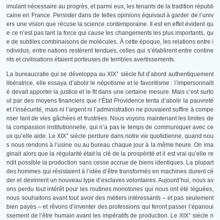
imulant nécessaire au progrès, et parmi eux, les tenants de la tradition républi
caine en France. Persister dans de telles opinions équivaut à garder de l’univ
ers une vision que récuse la science contemporaine. Il est en effet évident qu
e ce n’est pas tant la force qui cause les changements les plus importants, qu
e de subtiles combinaisons de molécules. À cette époque, les relations entre i
ndividus, entre nations restèrent tendues, celles qui s’établirent entre contine
nts et civilisations étaient porteuses de terribles avertissements.
La bureaucratie qui se développa au XIX° siècle fut d’abord authentiquement
libératrice, elle essaya d’abolir le népotisme et le favoritisme : l’impersonnalit
é devait apporter la justice et le fit dans une certaine mesure. Mais c’est surto
ut par des moyens financiers que l’État Providence tenta d’abolir la pauvreté
et l’insécurité, mais ni l’argent ni l’administration ne pouvaient suffire à compe
nser tant de vies gâchées et frustrées. Nous voyons maintenant les limites de
la compassion institutionnelle, qui n’a pas le temps de communiquer avec ce
ux qu’elle aide. Le XIX° siècle perdure dans notre vie quotidienne, quand nou
s nous rendons à l’usine ou au bureau chaque jour à la même heure. On ima
ginait alors que la régularité était la clé de la prospérité et il est vrai qu’elle re
ndit possible la production sans cesse accrue de biens identiques. La plupart
des hommes qui résistaient à l’idée d’être transformés en machines durent cé
der et devinrent un nouveau type d’esclaves volontaires. Aujourd’hui, nous av
ons perdu tout intérêt pour les routines monotones qui nous ont été léguées,
nous souhaitons avant tout avoir des métiers intéressants – et pas seulement
bien payés – et rêvons d’inventer des professions qui feront passer l’épanoui
ssement de l’être humain avant les impératifs de production. Le XIX° siècle n