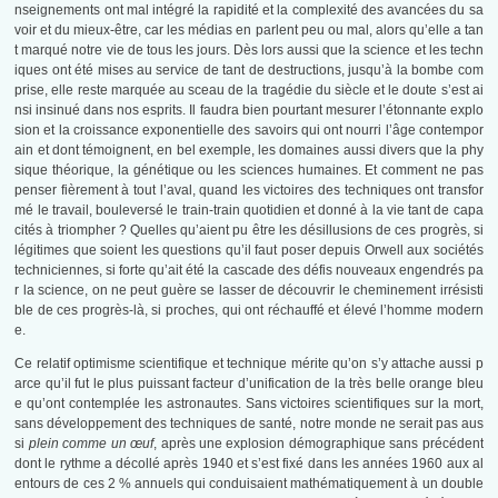
nseignements ont mal intégré la rapidité et la complexité des avancées du sa
voir et du mieux-être, car les médias en parlent peu ou mal, alors qu’elle a tan
t marqué notre vie de tous les jours. Dès lors aussi que la science et les techn
iques ont été mises au service de tant de destructions, jusqu’à la bombe com
prise, elle reste marquée au sceau de la tragédie du siècle et le doute s’est ai
nsi insinué dans nos esprits. Il faudra bien pourtant mesurer l’étonnante explo
sion et la croissance exponentielle des savoirs qui ont nourri l’âge contempor
ain et dont témoignent, en bel exemple, les domaines aussi divers que la phy
sique théorique, la génétique ou les sciences humaines. Et comment ne pas
penser fièrement à tout l’aval, quand les victoires des techniques ont transfor
mé le travail, bouleversé le train-train quotidien et donné à la vie tant de capa
cités à triompher ? Quelles qu’aient pu être les désillusions de ces progrès, si
légitimes que soient les questions qu’il faut poser depuis Orwell aux sociétés
techniciennes, si forte qu’ait été la cascade des défis nouveaux engendrés pa
r la science, on ne peut guère se lasser de découvrir le cheminement irrésisti
ble de ces progrès-là, si proches, qui ont réchauffé et élevé l’homme modern
e.
Ce relatif optimisme scientifique et technique mérite qu’on s’y attache aussi p
arce qu’il fut le plus puissant facteur d’unification de la très belle orange bleu
e qu’ont contemplée les astronautes. Sans victoires scientifiques sur la mort,
sans développement des techniques de santé, notre monde ne serait pas aus
si
plein comme un œuf
, après une explosion démographique sans précédent
dont le rythme a décollé après 1940 et s’est fixé dans les années 1960 aux al
entours de ces 2 % annuels qui conduisaient mathématiquement à un double