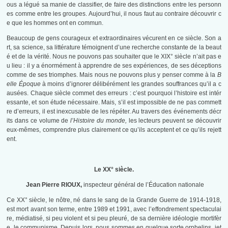
ous a légué sa manie de classifier, de faire des distinctions entre les personn
es comme entre les groupes. Aujourd’hui, il nous faut au contraire découvrir c
e que les hommes ont en commun.
Beaucoup de gens courageux et extraordinaires vécurent en ce siècle. Son a
rt, sa science, sa littérature témoignent d’une recherche constante de la beaut
é et de la vérité. Nous ne pouvons pas souhaiter que le XIX° siècle n’ait pas e
u lieu : il y a énormément à apprendre de ses expériences, de ses déceptions
comme de ses triomphes. Mais nous ne pouvons plus y penser comme à la
B
elle Époque
à moins d’ignorer délibérément les grandes souffrances qu’il a c
ausées. Chaque siècle commet des erreurs : c’est pourquoi l’histoire est intér
essante, et son étude nécessaire. Mais, s’il est impossible de ne pas commett
re d’erreurs, il est inexcusable de les répéter. Au travers des événements décr
its dans ce volume de
l’Histoire du monde,
les lecteurs peuvent se découvrir
eux-mêmes, comprendre plus clairement ce qu’ils acceptent et ce qu’ils rejett
ent.
Le XX° siècle.
Jean Pierre RIOUX,
inspecteur général de l’Éducation nationale
Ce XX° siècle, le nôtre, né dans le sang de la Grande Guerre de 1914-1918,
est mort avant son terme, entre 1989 et 1991, avec l’effondrement spectaculai
re, médiatisé, si peu violent et si peu pleuré, de sa dernière idéologie mortifèr
e, le communisme. Depuis lors, nous sommes en quelque sorte orphelins, jet