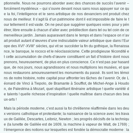
ptionnelle. Nous ne pourrons aborder avec des chances de succès l’avenir –
forcément mystérieux – qui s’ouvre devant nous sans nous appuyer sur ce qu
e la foi, l’intelligence et le sens artistique de nos devanciers ont produit chez
nous de meilleur. Il s’agit là d’un patrimoine dont il est impossible de faire le t
our tellement il est vaste. On ne peut que suggérer quelques voies pour y pén
étrer, libre ensuite à chacun d’aller avec prédilection dans tel ou tel coin de ce
merveilleux jardin. Jamais auparavant dans le temps et dans l’espace on n’av
ait produit autant d’œuvres d’une indiscutable valeur artistique que dans l’Eur
ope des XVI°-XVIII° siècles, qui vit se succéder la fin du gothique, la Renaissa
nce, le baroque, le rococo et le néoclassicisme. Cette prodigieuse fécondité e
t cette accumulation de chefs-d’œuvre constituent un fait d’histoire dont nous
prenons, heureusement, de plus en plus conscience. Ce n’est pas par hasard
que, de nos jours, nous agrandissons et nous multiplions les musées, et que
nous restaurons amoureusement les monuments du passé. Ils sont les témoi
ns de notre histoire, notre capital pour affronter les tâches de l’avenir. Or, de L
éonard de Vinci à Tiepolo, de Bramante à Soufflot, de Michel-Ange à Houdo
n, de Palestrina à Mozart, quel stupéfiant itinéraire artistique ! quelle variété d
e talents ! quelle richesse d’inspiration ! quelle maîtrise dans chacun des bea
ux-arts !
Mais la période
moderne
, c’est aussi la foi chrétienne réaffirmée dans les deu
x versions catholique et protestante; la naissance de la science avec les trava
ux de Galilée, Descartes, Leibniz, Newton ; les progrès décisifs de la techniqu
e (la lunette de Galilée est de 1609, la machine à vapeur de Watt, de 1769) ;
l’émergence des notions sur lesquelles est fondée la démocratie moderne : la