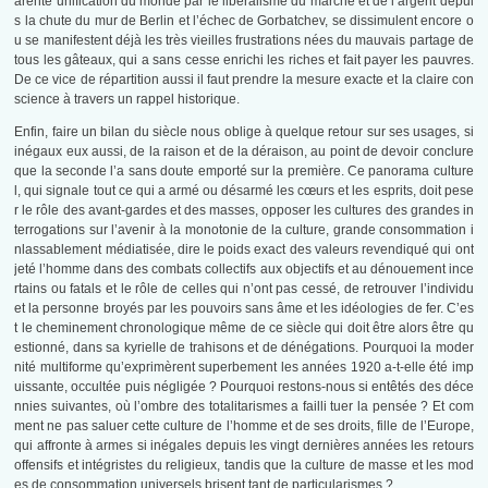
arente unification du monde par le libéralisme du marché et de l’argent depui
s la chute du mur de Berlin et l’échec de Gorbatchev, se dissimulent encore o
u se manifestent déjà les très vieilles frustrations nées du mauvais partage de
tous les gâteaux, qui a sans cesse enrichi les riches et fait payer les pauvres.
De ce vice de répartition aussi il faut prendre la mesure exacte et la claire con
science à travers un rappel historique.
Enfin, faire un bilan du siècle nous oblige à quelque retour sur ses usages, si
inégaux eux aussi, de la raison et de la déraison, au point de devoir conclure
que la seconde l’a sans doute emporté sur la première. Ce panorama culture
l, qui signale tout ce qui a armé ou désarmé les cœurs et les esprits, doit pese
r le rôle des avant-gardes et des masses, opposer les cultures des grandes in
terrogations sur l’avenir à la monotonie de la culture, grande consommation i
nlassablement médiatisée, dire le poids exact des valeurs revendiqué qui ont
jeté l’homme dans des combats collectifs aux objectifs et au dénouement ince
rtains ou fatals et le rôle de celles qui n’ont pas cessé, de retrouver l’individu
et la personne broyés par les pouvoirs sans âme et les idéologies de fer. C’es
t le cheminement chronologique même de ce siècle qui doit être alors être qu
estionné, dans sa kyrielle de trahisons et de dénégations. Pourquoi la moder
nité multiforme qu’exprimèrent superbement les années 1920 a-t-elle été imp
uissante, occultée puis négligée ? Pourquoi restons-nous si entêtés des déce
nnies suivantes, où l’ombre des totalitarismes a failli tuer la pensée ? Et com
ment ne pas saluer cette culture de l’homme et de ses droits, fille de l’Europe,
qui affronte à armes si inégales depuis les vingt dernières années les retours
offensifs et intégristes du religieux, tandis que la culture de masse et les mod
es de consommation universels brisent tant de particularismes ?