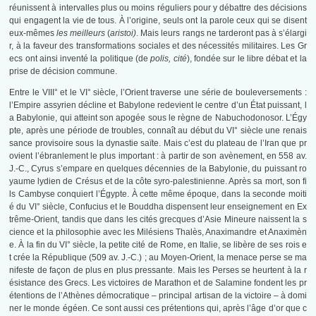
réunissent à intervalles plus ou moins réguliers pour y débattre des décisions
qui engagent la vie de tous. À l’origine, seuls ont la parole ceux qui se disent
eux-mêmes
les meilleurs
(
aristoi)
. Mais leurs rangs ne tarderont pas à s’élargi
r, à la faveur des transformations sociales et des nécessités militaires. Les Gr
ecs ont ainsi inventé la politique (de
polis,
cité
), fondée sur le libre débat et la
prise de décision commune.
Entre le VIII° et le VI° siècle, l’Orient traverse une série de bouleversements :
l’Empire assyrien décline et Babylone redevient le centre d’un État puissant, l
a Babylonie, qui atteint son apogée sous le règne de Nabuchodonosor. L’Égy
pte, après une période de troubles, connaît au début du VI° siècle une renais
sance provisoire sous la dynastie saïte. Mais c’est du plateau de l’Iran que pr
ovient l’ébranlement le plus important : à partir de son avènement, en 558 av.
J.-C., Cyrus s’empare en quelques décennies de la Babylonie, du puissant ro
yaume lydien de Crésus et de la côte syro-palestinienne. Après sa mort, son fi
ls Cambyse conquiert l’Égypte. À cette même époque, dans la seconde moiti
é du VI° siècle, Confucius et le Bouddha dispensent leur enseignement en Ex
trême-Orient, tandis que dans les cités grecques d’Asie Mineure naissent la s
cience et la philosophie avec les Milésiens Thalès, Anaximandre et Anaximèn
e. À la fin du VI° siècle, la petite cité de Rome, en Italie, se libère de ses rois e
t crée la République (509 av. J.-C.) ; au Moyen-Orient, la menace perse se ma
nifeste de façon de plus en plus pressante. Mais les Perses se heurtent à la r
ésistance des Grecs. Les victoires de Marathon et de Salamine fondent les pr
étentions de l’Athènes démocratique – principal artisan de la victoire – à domi
ner le monde égéen. Ce sont aussi ces prétentions qui, après l’âge d’or que c