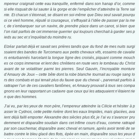
mpereur craignait cette eau tranquille, enfermé dans son hanap d’or, comme
si elle risquait de lui sauter à la gorge et de l’empêcher d’atteindre la Terre sai
nte. Et chacun s’étonnait, se disant en soi-même que Dieu seul savait pourqu
oi ce vieil homme, réputé si courageux, s’effrayait à l’idée de passer par la me
r, de s’embarquer sur un navire, de prendre place dans un canot, si bien que
l’on riait parfois de cet immense guerrier qui toujours cherchait à garder ses p
ieds au sec et s’inquiétait du moindre ru.
Elzéar parlait déjà et savait ses prières tandis que du fond de mes nuits surgi
ssaient des bandes de Turcomans aux petits chevaux vifs, essaims de cavalie
rs enturbannés harcelant la longue ligne des croisés, piquant comme mouch
es ce corps immense et lent des chrétiens en route vers le tombeau du Christ
avant de se volatiliser parmi les pierres. Seul Gauvin, l’incroyable monture
d’Amaury de Joux – cette bête dont la robe blanche tournait au rouge sang lo
rs des combats et qui tenait plus du fauve que du cheval -, parvenait parfois à
rattraper l’un de ces cavaliers fantômes, et Amaury prouvait à tous ses compa
gnons en leur rapportant un cadavre que ceux qui les attaquaient n’étaient rie
n que des hommes.
J’ai vu, par les yeux de mon père, l’empereur atteindre la Cilicie et hésiter à p
asser le Cydnos, cette petite rivière dont les eaux limpides, mais glacées, ava
ient déjà failli emporter Alexandre des siècles plus tôt, je l’ai vu s’avancer pru
demment et disparaître soudain dans cet infime cours d’eau, comme rattrapé
par son cauchemar, disparaître avec cheval et ramure, après avoir tenté de se
battre contre le bleu glacé des flots, épée en main, disparaître sous les yeux d