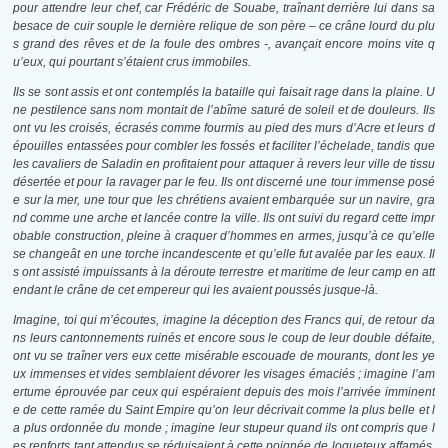
pour attendre leur chef, car Frédéric de Souabe, traînant derrière lui dans sa
besace de cuir souple le dernière relique de son père – ce crâne lourd du plu
s grand des rêves et de la foule des ombres -, avançait encore moins vite q
u’eux, qui pourtant s’étaient crus immobiles.
Ils se sont assis et ont contemplés la bataille qui faisait rage dans la plaine. U
ne pestilence sans nom montait de l’abîme saturé de soleil et de douleurs. Ils
ont vu les croisés, écrasés comme fourmis au pied des murs d’Acre et leurs d
épouilles entassées pour combler les fossés et faciliter l’échelade, tandis que
les cavaliers de Saladin en profitaient pour attaquer à revers leur ville de tissu
désertée et pour la ravager par le feu. Ils ont discerné une tour immense posé
e sur la mer, une tour que les chrétiens avaient embarquée sur un navire, gra
nd comme une arche et lancée contre la ville. Ils ont suivi du regard cette impr
obable construction, pleine à craquer d’hommes en armes, jusqu’à ce qu’elle
se changeât en une torche incandescente et qu’elle fut avalée par les eaux. Il
s ont assisté impuissants à la déroute terrestre et maritime de leur camp en att
endant le crâne de cet empereur qui les avaient poussés jusque-là.
Imagine, toi qui m’écoutes, imagine la déception des Francs qui, de retour da
ns leurs cantonnements ruinés et encore sous le coup de leur double défaite,
ont vu se traîner vers eux cette misérable escouade de mourants, dont les ye
ux immenses et vides semblaient dévorer les visages émaciés ; imagine l’am
ertume éprouvée par ceux qui espéraient depuis des mois l’arrivée imminent
e de cette ramée du Saint Empire qu’on leur décrivait comme la plus belle et l
a plus ordonnée du monde ; imagine leur stupeur quand ils ont compris que l
es renforts tant attendus se réduisaient à cette poignée de loqueteux affamés,