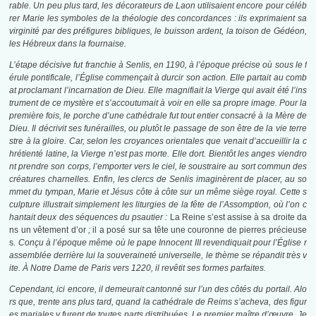
rable. Un peu plus tard, les décorateurs de Laon utilisaient encore pour céléb
rer Marie les symboles de la théologie des concordances : ils exprimaient sa
virginité par des préfigures bibliques, le buisson ardent, la toison de Gédéon,
les Hébreux dans la fournaise.
L’étape décisive fut franchie à Senlis, en 1190, à l’époque précise où sous le f
érule pontificale, l’Église commençait à durcir son action. Elle partait au comb
at proclamant l’incarnation de Dieu. Elle magnifiait la Vierge qui avait été l’ins
trument de ce mystère et s’accoutumait à voir en elle sa propre image. Pour la
première fois, le porche d’une cathédrale fut tout entier consacré à la Mère de
Dieu. Il décrivit ses funérailles, ou plutôt le passage de son être de la vie terre
stre à la gloire. Car, selon les croyances orientales que venait d’accueillir la c
hrétienté latine, la Vierge n’est pas morte. Elle dort. Bientôt les anges viendro
nt prendre son corps, l’emporter vers le ciel, le soustraire au sort commun des
créatures charnelles. Enfin, les clercs de Senlis imaginèrent de placer, au so
mmet du tympan, Marie et Jésus côte à côte sur un même siège royal. Cette s
culpture illustrait simplement les liturgies de la fête de l’Assomption, où l’on c
hantait deux des séquences du psautier :
La Reine s’est assise à sa droite da
ns un vêtement d’or
;
il a posé sur sa tête une couronne de pierres précieuse
s
. Conçu à l’époque même où le pape Innocent III revendiquait pour l’Église r
assemblée derrière lui la souveraineté universelle, le thème se répandit très v
ite.
À Notre Dame de Paris vers 1220, il revêtit ses formes parfaites.
Cependant, ici encore, il demeurait cantonné sur l’un des côtés du portail. Alo
rs que, trente ans plus tard, quand la cathédrale de Reims s’acheva, des figur
es mariales y furent de toutes parts distribuées. Le premier maître d’œuvre, Je