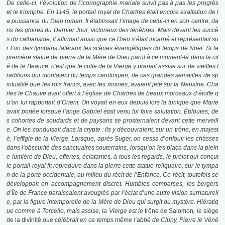
De celle-ci, l’évolution de l’iconographie mariale suivit pas à pas les progrès
et le triomphe. En 1145, le portail royal de Chartres était encore exaltation de l
a puissance du Dieu roman. Il établissait l’image de celui-ci en son centre, da
ns les gloires du Dernier Jour, victorieux des ténèbres. Mais devant les succè
s du catharisme, il affirmait aussi que ce Dieu s’était incarné et représentait su
r l’un des tympans latéraux les scènes évangéliques du temps de Noël. Si la
première statue de pierre de la Mère de Dieu parut à ce moment-là dans la cit
é de la Beauce, c’est que le culte de la Vierge y prenait assise sur de vieilles t
raditions qui montaient du temps carolingien, de ces grandes semailles de sp
iritualité que les rois francs, avec les moines, avaient jeté sur la Neustrie. Cha
rles le Chauve avait offert à l’église de Chartres de beaux morceaux d’étoffe q
u’on lui rapportait d’Orient. On voyait en eux depuis lors la tunique que Marie
avait portée lorsque l’ange Gabriel était venu lui faire salutation. Éblouies, de
s cohortes de soudards et de paysans se prosternaient devant cette merveill
e. On les conduisait dans la crypte : ils y découvraient, sur un trône, en majest
é, l’effigie de la Vierge. Lorsque, après Suger, on cessa d’enfouir les châsses
dans l’obscurité des sanctuaires souterrains, lorsqu’on les plaça dans la plein
e lumière de Dieu, offertes, éclatantes, à tous les regards, le prélat qui conçut
le portail royal fit reproduire dans la pierre cette statue-reliquaire, sur le tympa
n de la porte occidentale, au milieu du récit de l’Enfance. Ce récit, toutefois se
développait en accompagnement discret. Humbles comparses, les bergers
d’Île de France paraissaient aveuglés par l’éclat d’une autre vision surnaturell
e, par la figure intemporelle de la Mère de Dieu qui surgit du mystère. Hiératiq
ue comme à Torcello, mais assise, la Vierge est le
trône de Salomon
, le
siège
de la divinité
que célébrait en ce temps même l’abbé de Cluny, Pierre le Véné