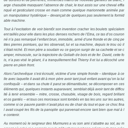
de dorures et de pierreries, immenses mains de nouveau gantées de blanc, l
arge chasuble masquant l’absence de chair, le tout assis sur une cheval effla
nqué et gesticulant crosse en main comme quelque marionnette animée par
un manipulateur hystérique – devançait de quelques pas seulement la formid
able machine.
Tout à l’excitation de voir bientôt son invention cracher les boulets spécialem
ent taillés pour elle dans les plus denses rochers de l’Etna, ce tas d’os couron
né n’a pas remarqué l’enfant brun, immobile, armé d’une fronde et de cinq pe
tites pierres pointues, qui les observait, lui et sa machine, depuis le trou où il
s’était niché. Et mon père a soudain vu ce garçon surgir de sa cachette et se c
amper, minuscule, sur la trajectoire du Goliath de bois et de fer. David, cette fo
is, n’a pas visé le géant, il a tranquillement fixé Thierry II et lui a décoché une
pierre en plein front.
Alors l’archevêque s’est écroulé, victime d’une simple fronde – identique à ce
lle avec laquelle il avait dit à mon père avoir tant joué enfant avant qu’on la lui
confisquât – et dans sa chute il parut se démantibuler, se décomposer en ces
éléments qui, quelques instants auparavant, semblait déjà avoir tant de difficu
lté à tenir ensemble – mitre, crosse, chasuble, visage de bois, regard brillant
et os gantés – et tous ces morceaux sont tombés en tas les uns sur les autres,
comme si ce pauvre pantin n’avait plus eu de chair du tout et que ce choc fina
l avait coupé les fils de la panoplie qui parvenait encore tant bien que mal à l
e contenir.
Au moment où le seigneur des Murmures a vu son ami s’abattre au sol, au m