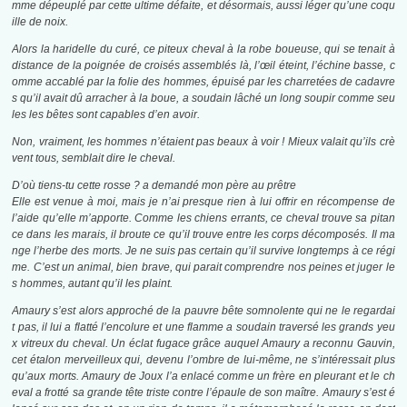
mme dépeuplé par cette ultime défaite, et désormais, aussi léger qu’une coqu
ille de noix.
Alors la haridelle du curé, ce piteux cheval à la robe boueuse, qui se tenait à
distance de la poignée de croisés assemblés là, l’œil éteint, l’échine basse, c
omme accablé par la folie des hommes, épuisé par les charretées de cadavre
s qu’il avait dû arracher à la boue, a soudain lâché un long soupir comme seu
les les bêtes sont capables d’en avoir.
Non, vraiment, les hommes n’étaient pas beaux à voir ! Mieux valait qu’ils crè
vent tous, semblait dire le cheval.
D’où tiens-tu cette rosse ? a demandé mon père au prêtre
Elle est venue à moi, mais je n’ai presque rien à lui offrir en récompense de
l’aide qu’elle m’apporte. Comme les chiens errants, ce cheval trouve sa pitan
ce dans les marais, il broute ce qu’il trouve entre les corps décomposés. Il ma
nge l’herbe des morts. Je ne suis pas certain qu’il survive longtemps à ce régi
me. C’est un animal, bien brave, qui parait comprendre nos peines et juger le
s hommes, autant qu’il les plaint.
Amaury s’est alors approché de la pauvre bête somnolente qui ne le regardai
t pas, il lui a flatté l’encolure et une flamme a soudain traversé les grands yeu
x vitreux du cheval. Un éclat fugace grâce auquel Amaury a reconnu Gauvin,
cet étalon merveilleux qui, devenu l’ombre de lui-même, ne s’intéressait plus
qu’aux morts. Amaury de Joux l’a enlacé comme un frère en pleurant et le ch
eval a frotté sa grande tête triste contre l’épaule de son maître. Amaury s’est é