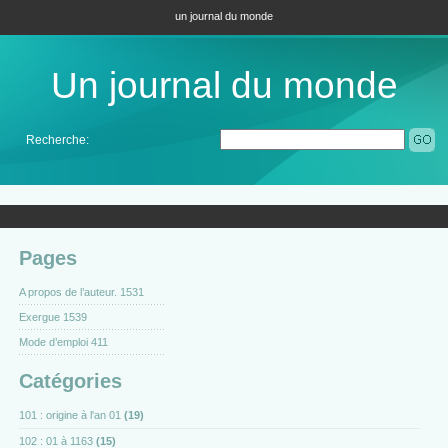
un journal du monde
Un journal du monde
Recherche:
Pages
A propos de l’auteur. 1531
Exergue 1539
Mode d’emploi 411
Catégories
101 : origine à l'an 01
(19)
102 : 01 à 1163
(15)