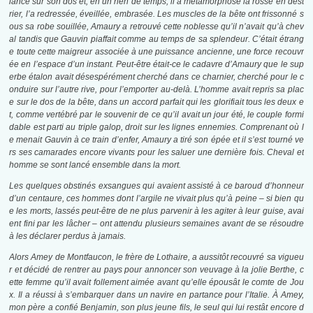
lancé sur son dos et, en un rien de temps, il a métamorphosé la rosse en dest
rier, l’a redressée, éveillée, embrasée. Les muscles de la bête ont frissonné s
ous sa robe souillée, Amaury a retrouvé cette noblesse qu’il n’avait qu’à chev
al tandis que Gauvin piaffait comme au temps de sa splendeur. C’était étrang
e toute cette maigreur associée à une puissance ancienne, une force recouvr
ée en l’espace d’un instant. Peut-être était-ce le cadavre d’Amaury que le sup
erbe étalon avait désespérément cherché dans ce charnier, cherché pour le c
onduire sur l’autre rive, pour l’emporter au-delà. L’homme avait repris sa plac
e sur le dos de la bête, dans un accord parfait qui les glorifiait tous les deux e
t, comme vertébré par le souvenir de ce qu’il avait un jour été, le couple formi
dable est parti au triple galop, droit sur les lignes ennemies. Comprenant où l
e menait Gauvin à ce train d’enfer, Amaury a tiré son épée et il s’est tourné ve
rs ses camarades encore vivants pour les saluer une dernière fois. Cheval et
homme se sont lancé ensemble dans la mort.
Les quelques obstinés exsangues qui avaient assisté à ce baroud d’honneur
d’un centaure, ces hommes dont l’argile ne vivait plus qu’à peine – si bien qu
e les morts, lassés peut-être de ne plus parvenir à les agiter à leur guise, avai
ent fini par les lâcher – ont attendu plusieurs semaines avant de se résoudre
à les déclarer perdus à jamais.
Alors Amey de Montfaucon, le frère de Lothaire, a aussitôt recouvré sa vigueu
r et décidé de rentrer au pays pour annoncer son veuvage à la jolie Berthe, c
ette femme qu’il avait follement aimée avant qu’elle épousât le comte de Jou
x. Il a réussi à s’embarquer dans un navire en partance pour l’Italie.
À Amey,
mon père a confié Benjamin, son plus jeune fils, le seul qui lui restât encore d