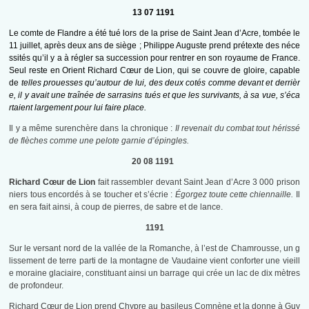
13 07 1191
Le comte de Flandre a été tué lors de la prise de Saint Jean d’Acre, tombée le
11 juillet, après deux ans de siège ; Philippe Auguste prend prétexte des néce
ssités qu’il y a à régler sa succession pour rentrer en son royaume de France.
Seul reste en Orient Richard Cœur de Lion, qui se couvre de gloire, capable
de
telles prouesses qu’autour de lui, des deux cotés comme devant et derrièr
e, il y avait une traînée de sarrasins tués et que les survivants, à sa vue, s’éca
rtaient largement pour lui faire place.
Il y a même surenchère dans la chronique :
Il revenait du combat tout hérissé
de flèches comme une pelote garnie d’épingles.
20 08 1191
Richard Cœur de Lion
fait rassembler devant Saint Jean d’Acre 3 000 prison
niers tous encordés à se toucher et s’écrie :
Égorgez toute cette chiennaille.
Il
en sera fait ainsi, à coup de pierres, de sabre et de lance.
1191
Sur le versant nord de la vallée de la Romanche, à l’est de Chamrousse, un g
lissement de terre parti de la montagne de Vaudaine vient conforter une vieill
e moraine glaciaire, constituant ainsi un barrage qui crée un lac de dix mètres
de profondeur.
Richard Cœur de Lion prend Chypre au basileus Comnène et la donne à Guy