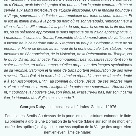
an d’Orbais, avait laissé le projet d’un porche dont la partie centrale eût été ré
servée aux saints protecteurs de l’Église épiscopale. On le modifia pour que l
a Vierge, souveraine médiatrice, vint remplacer des intercesseurs mineurs. El
le est au milieu d’eux à la porte du nord où ils sont relégués, renforçant leur a
ction salvatrice. Elle reparait à la porte du sud, dans la scène de la fin des tem
ps, où sa présence approfondit le sens mystique de la vision apocalyptique. E
t maintenant, comme à Senlis, l’ensemble de la démonstration de vérité que l
a façade de la cathédrale offre aux regards du peuple s’ordonne autour de sa
personne. Marie se dresse au trumeau de la porte centrale. Les statues monu
mentales de l’Annonciation, de la Visitation, de la Présentation du Temple, cel
le du roi David, son ancêtre, l’accompagnent. Les voussures racontent son hi
stoire humaine, en même temps qu’elles proposent des images symboliques
de sa virginité. Salomon et la reine de Saba portent préfiguration de ses nove
s avec le Christ Roi. À
la rose de la création répond la rose occidentale, dédié
e à son Assomption. Enfin, au sommet du gâble, Jésus, de ses propres main
s, vient conférer à sa mère l’insigne de la puissance souveraine. Nouvel Ada
m, il couronne la nouvelle Ève, son épouse. N’assure-t-il pas, par son incarna
tion, le triomphe de l’Église en ce monde ?
Georges Duby.
Le temps des cathédrales. Gallimard 1976
Portail ouest Senlis. Au-dessus de la porte, entre les statues colonnes le linte
au présente à droite une Dormition de la Vierge (Marie sur son lit de mort, ent
ourée des apôtres) et à gauche une Assomption de la Vierge (les anges vien
nent enlever l’âme de Marie).