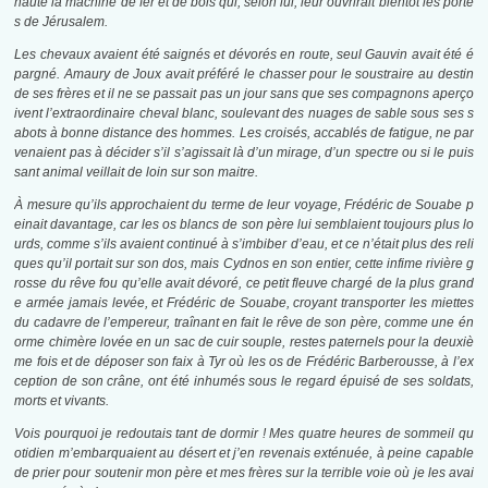
haute la machine de fer et de bois qui, selon lui, leur ouvrirait bientôt les porte
s de Jérusalem.
Les chevaux avaient été saignés et dévorés en route, seul Gauvin avait été é
pargné. Amaury de Joux avait préféré le chasser pour le soustraire au destin
de ses frères et il ne se passait pas un jour sans que ses compagnons aperço
ivent l’extraordinaire cheval blanc, soulevant des nuages de sable sous ses s
abots à bonne distance des hommes. Les croisés, accablés de fatigue, ne par
venaient pas à décider s’il s’agissait là d’un mirage, d’un spectre ou si le puis
sant animal veillait de loin sur son maitre.
À mesure qu’ils approchaient du terme de leur voyage, Frédéric de Souabe p
einait davantage, car les os blancs de son père lui semblaient toujours plus lo
urds, comme s’ils avaient continué à s’imbiber d’eau, et ce n’était plus des reli
ques qu’il portait sur son dos, mais Cydnos en son entier, cette infime rivière g
rosse du rêve fou qu’elle avait dévoré, ce petit fleuve chargé de la plus grand
e armée jamais levée, et Frédéric de Souabe, croyant transporter les miettes
du cadavre de l’empereur, traînant en fait le rêve de son père, comme une én
orme chimère lovée en un sac de cuir souple, restes paternels pour la deuxiè
me fois et de déposer son faix à Tyr où les os de Frédéric Barberousse, à l’ex
ception de son crâne, ont été inhumés sous le regard épuisé de ses soldats,
morts et vivants.
Vois pourquoi je redoutais tant de dormir ! Mes quatre heures de sommeil qu
otidien m’embarquaient au désert et j’en revenais exténuée, à peine capable
de prier pour soutenir mon père et mes frères sur la terrible voie où je les avai