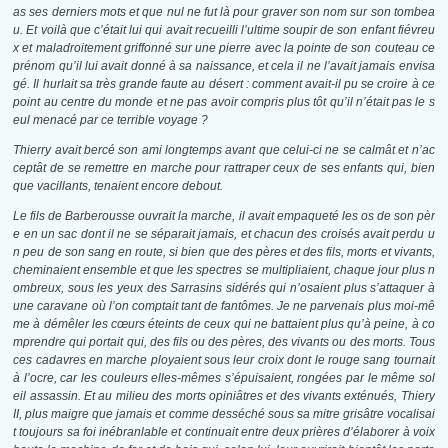
as ses derniers mots et que nul ne fut là pour graver son nom sur son tombea
u. Et voilà que c’était lui qui avait recueilli l’ultime soupir de son enfant fiévreu
x et maladroitement griffonné sur une pierre avec la pointe de son couteau ce
prénom qu’il lui avait donné à sa naissance, et cela il ne l’avait jamais envisa
gé. Il hurlait sa très grande faute au désert : comment avait-il pu se croire à ce
point au centre du monde et ne pas avoir compris plus tôt qu’il n’était pas le s
eul menacé par ce terrible voyage ?
Thierry avait bercé son ami longtemps avant que celui-ci ne se calmât et n’ac
ceptât de se remettre en marche pour rattraper ceux de ses enfants qui, bien
que vacillants, tenaient encore debout.
Le fils de Barberousse ouvrait la marche, il avait empaqueté les os de son pèr
e en un sac dont il ne se séparait jamais, et chacun des croisés avait perdu u
n peu de son sang en route, si bien que des pères et des fils, morts et vivants,
cheminaient ensemble et que les spectres se multipliaient, chaque jour plus n
ombreux, sous les yeux des Sarrasins sidérés qui n’osaient plus s’attaquer à
une caravane où l’on comptait tant de fantômes. Je ne parvenais plus moi-mê
me à démêler les cœurs éteints de ceux qui ne battaient plus qu’à peine, à co
mprendre qui portait qui, des fils ou des pères, des vivants ou des morts. Tous
ces cadavres en marche ployaient sous leur croix dont le rouge sang tournait
à l’ocre, car les couleurs elles-mêmes s’épuisaient, rongées par le même sol
eil assassin. Et au milieu des morts opiniâtres et des vivants exténués, Thiery
II, plus maigre que jamais et comme desséché sous sa mitre grisâtre vocalisai
t toujours sa foi inébranlable et continuait entre deux prières d’élaborer à voix