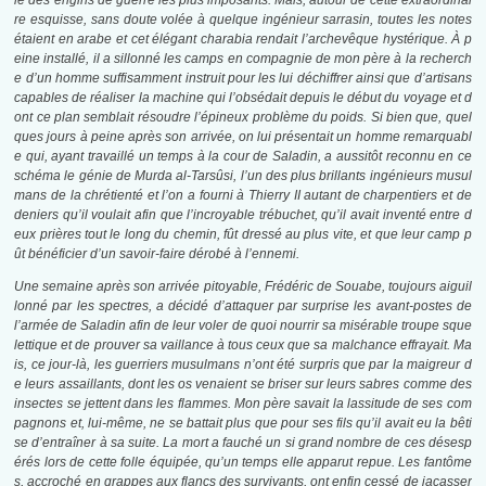
le des engins de guerre les plus imposants. Mais, autour de cette extraordinai
re esquisse, sans doute volée à quelque ingénieur sarrasin, toutes les notes
étaient en arabe et cet élégant charabia rendait l’archevêque hystérique.
À p
eine installé, il a sillonné les camps en compagnie de mon père à la recherch
e d’un homme suffisamment instruit pour les lui déchiffrer ainsi que d’artisans
capables de réaliser la machine qui l’obsédait depuis le début du voyage et d
ont ce plan semblait résoudre l’épineux problème du poids. Si bien que, quel
ques jours à peine après son arrivée, on lui présentait un homme remarquabl
e qui, ayant travaillé un temps à la cour de Saladin, a aussitôt reconnu en ce
schéma le génie de Murda al-Tarsûsi, l’un des plus brillants ingénieurs musul
mans de la chrétienté et l’on a fourni à Thierry II autant de charpentiers et de
deniers qu’il voulait afin que l’incroyable trébuchet, qu’il avait inventé entre d
eux prières tout le long du chemin, fût dressé au plus vite, et que leur camp p
ût bénéficier d’un savoir-faire dérobé à l’ennemi.
Une semaine après son arrivée pitoyable, Frédéric de Souabe, toujours aiguil
lonné par les spectres, a décidé d’attaquer par surprise les avant-postes de
l’armée de Saladin afin de leur voler de quoi nourrir sa misérable troupe sque
lettique et de prouver sa vaillance à tous ceux que sa malchance effrayait. Ma
is, ce jour-là, les guerriers musulmans n’ont été surpris que par la maigreur d
e leurs assaillants, dont les os venaient se briser sur leurs sabres comme des
insectes se jettent dans les flammes. Mon père savait la lassitude de ses com
pagnons et, lui-même, ne se battait plus que pour ses fils qu’il avait eu la bêti
se d’entraîner à sa suite. La mort a fauché un si grand nombre de ces désesp
érés lors de cette folle équipée, qu’un temps elle apparut repue. Les fantôme
s, accroché en grappes aux flancs des survivants, ont enfin cessé de jacasser