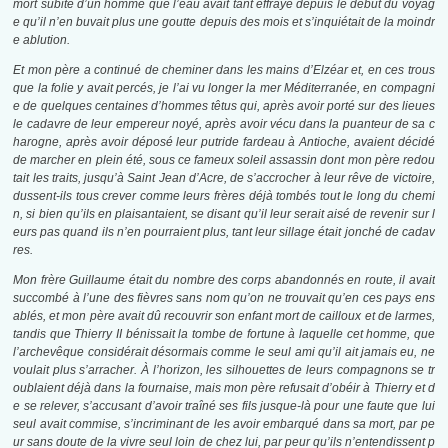
mort subite d’un homme que l’eau avait tant effrayé depuis le début du voyag
e qu’il n’en buvait plus une goutte depuis des mois et s’inquiétait de la moindr
e ablution.
Et mon père a continué de cheminer dans les mains d’Elzéar et, en ces trous
que la folie y avait percés, je l’ai vu longer la mer Méditerranée, en compagni
e de quelques centaines d’hommes têtus qui, après avoir porté sur des lieues
le cadavre de leur empereur noyé, après avoir vécu dans la puanteur de sa c
harogne, après avoir déposé leur putride fardeau à Antioche, avaient décidé
de marcher en plein été, sous ce fameux soleil assassin dont mon père redou
tait les traits, jusqu’à Saint Jean d’Acre, de s’accrocher à leur rêve de victoire,
dussent-ils tous crever comme leurs frères déjà tombés tout le long du chemi
n, si bien qu’ils en plaisantaient, se disant qu’il leur serait aisé de revenir sur l
eurs pas quand ils n’en pourraient plus, tant leur sillage était jonché de cadav
res.
Mon frère Guillaume était du nombre des corps abandonnés en route, il avait
succombé à l’une des fièvres sans nom qu’on ne trouvait qu’en ces pays ens
ablés, et mon père avait dû recouvrir son enfant mort de cailloux et de larmes,
tandis que Thierry II bénissait la tombe de fortune à laquelle cet homme, que
l’archevêque considérait désormais comme le seul ami qu’il ait jamais eu, ne
voulait plus s’arracher.
À l’horizon, les silhouettes de leurs compagnons se tr
oublaient déjà dans la fournaise, mais mon père refusait d’obéir à Thierry et d
e se relever, s’accusant d’avoir traîné ses fils jusque-là pour une faute que lui
seul avait commise, s’incriminant de les avoir embarqué dans sa mort, par pe
ur sans doute de la vivre seul loin de chez lui, par peur qu’ils n’entendissent p