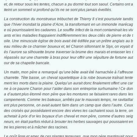
et, de retour sous les tentes, chacun a pu dormir tout son saoul. Certains ont a
tteint un sommeil si profond qu’ils ne se sont plus jamais éveillés.
La construction du monstrueux trébuchet de Thierry II s’est poursuivie tandis
que l’hiver inondait la plaine d’Acre, la transformant en un immonde marécag
e où pourrissaient les cadavres. Le souffle infect de la mort contaminait les viv
ants et les maladies frappaient indifféremment les deux cités de pierre et de t
oile. Une minuscule église de bois avait été édifiée par un prêtre anglais au b
eau milieu de ce charnier boueux et, tel Charon sillonnant le Styx, on voyait d
ès l’aurore sa silhouette brune traverser la brume des marais et entasser les t
répassés sur une charrette à bras pour leur offrir une sépulture de fortune aut
our de sa chapelle bancale.
Un matin, mon père a remarqué qu’une bête avait été harnachée à l’affreuse
charrette. Tête basse, un cheval squelettique à la robe boueuse traînait lente
ment les morts dans la plaine. Quelqu’un aurait donc finalement offert une car
ne à ce pauvre Charon pour l’aider dans son entreprise surhumaine ! Ce don
a d’autant plus étonné mon père que les montures se faisaient rares dans les
campements. Comme les bateaux, arrêtés par le mauvais temps, ne ravitaillai
ent plus personne, on avait autant faim dans un camp que dans l’autre. Ceux
des croisés qui possédaient encore des vivres les cachaient sous la terre, on
achetait à prix d’or les boyaux d’un cheval et mon père, comme d’autres seig
neurs, en était parfois réduit à brouter les herbes sauvages qui poussaient en
tre les pierres et à mâcher des racines.
Le goût âpre et amer de ces plantes terreuses, que mon père mastiquait pour