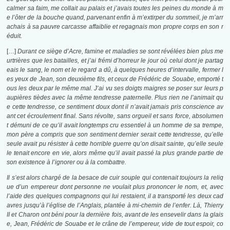
calmer sa faim, me collait au palais et j’avais toutes les peines du monde à m
e l’ôter de la bouche quand, parvenant enfin à m’extirper du sommeil, je m’arr
achais à sa pauvre carcasse affaiblie et regagnais mon propre corps en son r
éduit.
[…]
Durant ce siège d’Acre, famine et maladies se sont révélées bien plus me
urtrières que les batailles, et j’ai frémi d’horreur le jour où celui dont je partag
eais le sang, le nom et le regard a dû, à quelques heures d’intervalle, fermer l
es yeux de Jean, son deuxième fils, et ceux de Frédéric de Souabe, emporté t
ous les deux par le même mal. J’ai vu ses doigts maigres se poser sur leurs p
aupières tièdes avec la même tendresse paternelle. Plus rien ne l’animait qu
e cette tendresse, ce sentiment doux dont il n’avait jamais pris conscience av
ant cet écroulement final. Sans révolte, sans orgueil et sans force, absolumen
t démuni de ce qu’il avait longtemps cru essentiel à un homme de sa trempe,
mon père a compris que son sentiment dernier serait cette tendresse, qu’elle
seule avait pu résister à cette horrible guerre qu’on disait sainte, qu’elle seule
le tenait encore en vie, alors même qu’il avait passé la plus grande partie de
son existence à l’ignorer ou à la combattre.
Il s’est alors chargé de la besace de cuir souple qui contenait toujours la reliq
ue d’un empereur dont personne ne voulait plus prononcer le nom, et, avec
l’aide des quelques compagnons qui lui restaient, il a transporté les deux cad
avres jusqu’à l’église de l’Anglais, plantée à mi-chemin de l’enfer. Là, Thierry
II et Charon ont béni pour la dernière fois, avant de les ensevelir dans la glais
e, Jean, Frédéric de Souabe et le crâne de l’empereur, vide de tout espoir, co