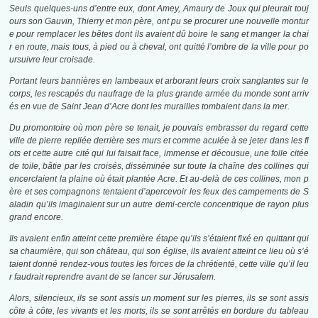
Seuls quelques-uns d’entre eux, dont Amey, Amaury de Joux qui pleurait touj
ours son Gauvin, Thierry et mon père, ont pu se procurer une nouvelle montur
e pour remplacer les bêtes dont ils avaient dû boire le sang et manger la chai
r en route, mais tous, à pied ou à cheval, ont quitté l’ombre de la ville pour po
ursuivre leur croisade.
Portant leurs bannières en lambeaux et arborant leurs croix sanglantes sur le
corps, les rescapés du naufrage de la plus grande armée du monde sont arriv
és en vue de Saint Jean d’Acre dont les murailles tombaient dans la mer.
Du promontoire où mon père se tenait, je pouvais embrasser du regard cette
ville de pierre repliée derrière ses murs et comme aculée à se jeter dans les fl
ots et cette autre cité qui lui faisait face, immense et décousue, une folle citée
de toile, bâtie par les croisés, disséminée sur toute la chaîne des collines qui
encerclaient la plaine où était plantée Acre. Et au-delà de ces collines, mon p
ère et ses compagnons tentaient d’apercevoir les feux des campements de S
aladin qu’ils imaginaient sur un autre demi-cercle concentrique de rayon plus
grand encore.
Ils avaient enfin atteint cette première étape qu’ils s’étaient fixé en quittant qui
sa chaumière, qui son château, qui son église, ils avaient atteint ce lieu où s’é
taient donné rendez-vous toutes les forces de la chrétienté, cette ville qu’il leu
r faudrait reprendre avant de se lancer sur Jérusalem.
Alors, silencieux, ils se sont assis un moment sur les pierres, ils se sont assis
côte à côte, les vivants et les morts, ils se sont arrêtés en bordure du tableau