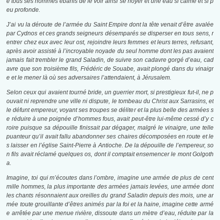
e tous ses hommes ébahis de le voir ainsi se noyer et une eau si calme et si p
eu profonde.
J’ai vu la déroute de l’armée du Saint Empire dont la tête venait d’être avalée
par Cydnos et ces grands seigneurs désemparés se disperser en tous sens, r
entrer chez eux avec leur ost, rejoindre leurs femmes et leurs terres, refusant,
après avoir assisté à l’incroyable noyade du seul homme dont les pas avaient
jamais fait trembler le grand Saladin, de suivre son cadavre gorgé d’eau, cad
avre que son troisième fils, Frédéric de Souabe, avait plongé dans du vinaigr
e et le mener là où ses adversaires l’attendaient, à Jérusalem.
Selon ceux qui avaient tourné bride, un guerrier mort, si prestigieux fut-il, ne p
ouvait ni reprendre une ville ni dispute, le tombeau du Christ aux Sarrasins, et
le défunt empereur, voyant ses troupes se déliter et la plus belle des armées s
e réduire à une poignée d’hommes fous, avait peut-être lui-même cessé d’y c
roire puisque sa dépouille finissait par dégager, malgré le vinaigre, une telle
puanteur qu’il avait fallu abandonner ses chaires décomposées en route et le
s laisser en l’église Saint-Pierre à Antioche. De la dépouille de l’empereur, so
n fils avait réclamé quelques os, dont il comptait ensemencer le mont Golgoth
a.
Imagine, toi qui m’écoutes dans l’ombre, imagine une armée de plus de cent
mille hommes, la plus importante des armées jamais levées, une armée dont
les chants résonnaient aux oreilles du grand Saladin depuis des mois, une ar
mée toute grouillante d’êtres animés par la foi et la haine, imagine cette armé
e arrêtée par une menue rivière, dissoute dans un mètre d’eau, réduite par la