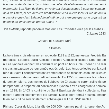
cre, Ascalon ou Jérusalem, Salaheddin permettait aux chevaliers et aux solda
ts ennemis de s’exiler à Tyr, si bien que cette cité était devenue pratiquement i
mprenable. Les Franj du littoral envoyèrent des messages à ceux qui sont au-
delà des mers, et ces derniers promirent de venir à leur secours. Ne devrait-o
n pas dire que c’est Salaheddin lui-même qui a en quelque sorte organisé la
défense de Tyr contre sa propre armée ?
Ibn al-Athir
, rapporté par Amin Maalouf. Les Croisades vues par les Arabes J.
C. Lattès 1983
Gravure de Gustave Doré
à Damas
La troisième croisade se mit en route, de 1189 à 1192, menée par Frédéric Ba
rberousse, Léopold, duc d’Autriche, Philippe Auguste et Richard Cœur de Lio
n. Les lyonnais viennent de construire un pont en bois sur le Rhône : il ne rési
ste pas au passage de leur armée et s’écroule. Les fonds collectés par la conf
rérie du Saint Esprit permettront d’entreprendre sa reconstruction, mais les cr
ues causeront de nouveaux effondrements. En 1250, on réalisera les butées
du pont en pierre. Les moines de l’abbaye de Chassagne seront sollicités po
ur reprendre la propriété du pont mais les Lyonnais s’en chargeront à nouvea
u en 1338. En 1403 la confrérie du Saint Esprit parviendra à collecter suffisa
mment d’argent pour terminer les travaux. Mais le pont sera à nouveau empor
té en 1407 : il ne sera finalement achevé qu’à la fin du XVI° siècle !
Richard Cœur de Lion, à la tête de 100 000 hommes parvint à reprendre Acr