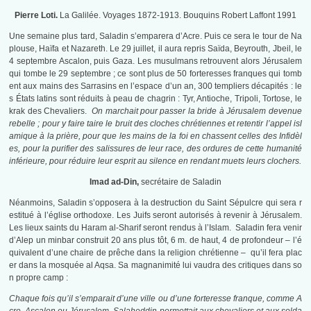
Pierre Loti.
La Galilée. Voyages 1872-1913. Bouquins Robert Laffont 1991
Une semaine plus tard, Saladin s’emparera d’Acre. Puis ce sera le tour de Na
plouse, Haïfa et Nazareth. Le 29 juillet, il aura repris Saïda, Beyrouth, Jbeil, le
4 septembre Ascalon, puis Gaza. Les musulmans retrouvent alors Jérusalem
qui tombe le 29 septembre ; ce sont plus de 50 forteresses franques qui tomb
ent aux mains des Sarrasins en l’espace d’un an, 300 templiers décapités : le
s États latins sont réduits à peau de chagrin : Tyr, Antioche, Tripoli, Tortose, le
krak des Chevaliers.
On marchait pour passer la bride à Jérusalem devenue
rebelle ; pour y faire taire le bruit des cloches chrétiennes et retentir l’appel isl
amique à la prière, pour que les mains de la foi en chassent celles des Infidèl
es, pour la purifier des salissures de leur race, des ordures de cette humanité
inférieure, pour réduire leur esprit au silence en rendant muets leurs clochers.
Imad ad-Din,
secrétaire de Saladin
Néanmoins, Saladin s’opposera à la destruction du Saint Sépulcre qui sera r
estitué à l’église orthodoxe. Les Juifs seront autorisés à revenir à Jérusalem.
Les lieux saints du Haram al-Sharif seront rendus à l’Islam. Saladin fera venir
d’Alep un minbar construit 20 ans plus tôt, 6 m. de haut, 4 de profondeur – l’é
quivalent d’une chaire de prêche dans la religion chrétienne – qu’il fera plac
er dans la mosquée al Aqsa. Sa magnanimité lui vaudra des critiques dans so
n propre camp :
Chaque fois qu’il s’emparait d’une ville ou d’une forteresse franque, comme A