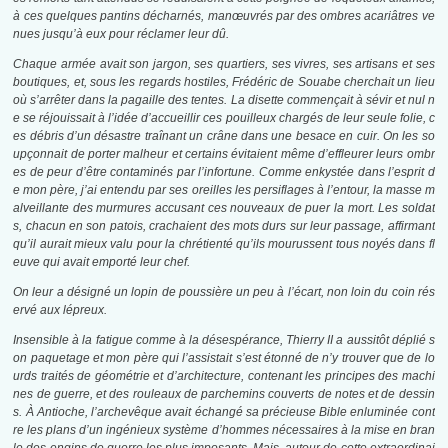
à ces quelques pantins décharnés, manœuvrés par des ombres acariâtres ve
nues jusqu’à eux pour réclamer leur dû.
Chaque armée avait son jargon, ses quartiers, ses vivres, ses artisans et ses
boutiques, et, sous les regards hostiles, Frédéric de Souabe cherchait un lieu
où s’arrêter dans la pagaille des tentes. La disette commençait à sévir et nul n
e se réjouissait à l’idée d’accueillir ces pouilleux chargés de leur seule folie, c
es débris d’un désastre traînant un crâne dans une besace en cuir. On les so
upçonnait de porter malheur et certains évitaient même d’effleurer leurs ombr
es de peur d’être contaminés par l’infortune. Comme enkystée dans l’esprit d
e mon père, j’ai entendu par ses oreilles les persiflages à l’entour, la masse m
alveillante des murmures accusant ces nouveaux de puer la mort. Les soldat
s, chacun en son patois, crachaient des mots durs sur leur passage, affirmant
qu’il aurait mieux valu pour la chrétienté qu’ils mourussent tous noyés dans fl
euve qui avait emporté leur chef.
On leur a désigné un lopin de poussière un peu à l’écart, non loin du coin rés
ervé aux lépreux.
Insensible à la fatigue comme à la désespérance, Thierry II a aussitôt déplié s
on paquetage et mon père qui l’assistait s’est étonné de n’y trouver que de lo
urds traités de géométrie et d’architecture, contenant les principes des machi
nes de guerre, et des rouleaux de parchemins couverts de notes et de dessin
s.
À Antioche, l’archevêque avait échangé sa précieuse Bible enluminée cont
re les plans d’un ingénieux système d’hommes nécessaires à la mise en bran