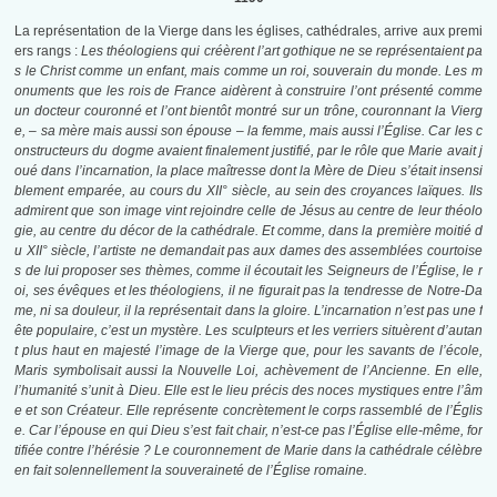
La représentation de la Vierge dans les églises, cathédrales, arrive aux premi
ers rangs :
Les théologiens qui créèrent l’art gothique ne se représentaient pa
s le Christ comme un enfant, mais comme un roi, souverain du monde. Les m
onuments que les rois de France aidèrent à construire l’ont présenté comme
un docteur couronné et l’ont bientôt montré sur un trône, couronnant la Vierg
e, – sa mère mais aussi son épouse – la femme, mais aussi l’Église. Car les c
onstructeurs du dogme avaient finalement justifié, par le rôle que Marie avait j
oué dans l’incarnation, la place maîtresse dont la Mère de Dieu s’était insensi
blement emparée, au cours du XII° siècle, au sein des croyances laïques. Ils
admirent que son image vint rejoindre celle de Jésus au centre de leur théolo
gie, au centre du décor de la cathédrale. Et comme, dans la première moitié d
u XII° siècle, l’artiste ne demandait pas aux dames des assemblées courtoise
s de lui proposer ses thèmes, comme il écoutait les Seigneurs de l’Église, le r
oi, ses évêques et les théologiens, il ne figurait pas la tendresse de Notre-Da
me, ni sa douleur, il la représentait dans la gloire. L’incarnation n’est pas une f
ête populaire, c’est un mystère. Les sculpteurs et les verriers situèrent d’autan
t plus haut en majesté l’image de la Vierge que, pour les savants de l’école,
Maris symbolisait aussi la Nouvelle Loi, achèvement de l’Ancienne. En elle,
l’humanité s’unit à Dieu. Elle est le lieu précis des noces mystiques entre l’âm
e et son Créateur. Elle représente concrètement le corps rassemblé de l’Églis
e. Car l’épouse en qui Dieu s’est fait chair, n’est-ce pas l’Église elle-même, for
tifiée contre l’hérésie ? Le couronnement de Marie dans la cathédrale célèbre
en fait solennellement la souveraineté de l’Église romaine.