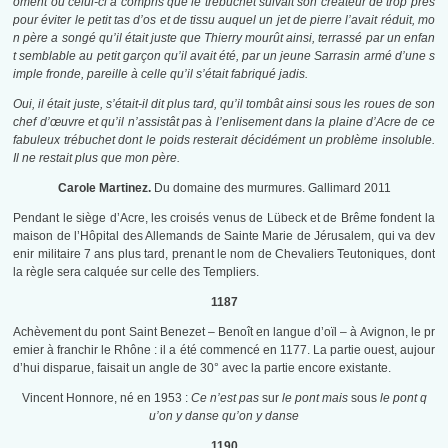
oment où celui-ci a compris que le trébuchet suivait son créateur de trop près
pour éviter le petit tas d’os et de tissu auquel un jet de pierre l’avait réduit, mo
n père a songé qu’il était juste que Thierry mourût ainsi, terrassé par un enfan
t semblable au petit garçon qu’il avait été, par un jeune Sarrasin armé d’une s
imple fronde, pareille à celle qu’il s’était fabriqué jadis.
Oui, il était juste, s’était-il dit plus tard, qu’il tombât ainsi sous les roues de son
chef d’œuvre et qu’il n’assistât pas à l’enlisement dans la plaine d’Acre de ce
fabuleux trébuchet dont le poids resterait décidément un problème insoluble.
Il ne restait plus que mon père.
Carole Martinez.
Du domaine des murmures. Gallimard 2011
Pendant le siège d’Acre, les croisés venus de Lübeck et de Brême fondent la
maison de l’Hôpital des Allemands de Sainte Marie de Jérusalem, qui va dev
enir militaire 7 ans plus tard, prenant le nom de Chevaliers Teutoniques, dont
la règle sera calquée sur celle des Templiers.
1187
Achèvement du pont Saint Benezet – Benoît en langue d’oïl – à Avignon, le pr
emier à franchir le Rhône : il a été commencé en 1177. La partie ouest, aujour
d’hui disparue, faisait un angle de 30° avec la partie encore existante.
Vincent Honnore, né en 1953 :
Ce n’est pas
sur
le pont mais
sous
le pont q
u’on y danse qu’on y danse
1190