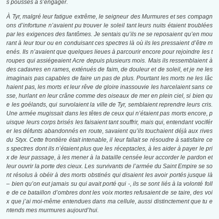
s poussés à s’engager.
À Tyr, malgré leur fatigue extrême, le seigneur des Murmures et ses compagn
ons d’infortune n’avaient pu trouver le soleil tant leurs nuits étaient troublées
par les exigences des fantômes. Je sentais qu’ils ne se reposaient qu’en mou
rant à leur tour ou en conduisant ces spectres là où ils les pressaient d’être m
enés. Ils n’avaient que quelques lieues à parcourir encore pour rejoindre les t
roupes qui assiégeaient Acre depuis plusieurs mois. Mais ils ressemblaient à
des cadavres en rames, exténués de faim, de douleur et de soleil, et je ne les
imaginais pas capables de faire un pas de plus. Pourtant les morts ne les lâc
haient pas, les morts et leur rêve de gloire inassouvie les harcelaient sans ce
sse, hurlant en leur crâne comme des oiseaux de mer en plein ciel, si bien qu
e les goélands, qui survolaient la ville de Tyr, semblaient reprendre leurs cris.
Une armée mugissait dans les têtes de ceux qui n’étaient pas morts encore, p
uisque leurs corps brisés les faisaient tant souffrir, mais qui, entendant vocifér
er les défunts abandonnés en route, savaient qu’ils touchaient déjà aux rives
du Styx. Cette frontière était intenable, il leur fallait se résoudre à satisfaire ce
s spectres dont ils n’étaient plus que les réceptacles, à les aider à payer le pri
x de leur passage, à les mener à la bataille censée leur accorder le pardon et
leur ouvrir la porte des cieux. Les survivants de l’armée du Saint Empire se so
nt résolus à obéir à des morts obstinés qui disaient les avoir portés jusque là
– bien qu’on eut jamais su qui avait porté qui -, ils se sont liés à la volonté foll
e de ce bataillon d’ombres dont les voix mortes refusaient de se taire, des voi
x que j’ai moi-même entendues dans ma cellule, aussi distinctement que tu e
ntends mes murmures aujourd’hui.