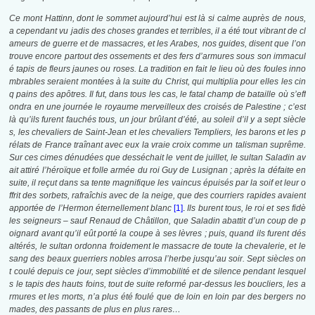
Ce mont Hattinn, dont le sommet aujourd’hui est là si calme auprès de nous,
a cependant vu jadis des choses grandes et terribles, il a été tout vibrant de cl
ameurs de guerre et de massacres, et les Arabes, nos guides, disent que l’on
trouve encore partout des ossements et des fers d’armures sous son immacul
é tapis de fleurs jaunes ou roses. La tradition en fait le lieu où des foules inno
mbrables seraient montées à la suite du Christ, qui multiplia pour elles les cin
q pains des apôtres. Il fut, dans tous les cas, le fatal champ de bataille où s’eff
ondra en une journée le royaume merveilleux des croisés de Palestine ; c’est
là qu’ils furent fauchés tous, un jour brûlant d’été, au soleil d’il y a sept siècle
s, les chevaliers de Saint-Jean et les chevaliers Templiers, les barons et les p
rélats de France traînant avec eux la vraie croix comme un talisman suprême.
Sur ces cimes dénudées que desséchait le vent de juillet, le sultan Saladin av
ait attiré l’héroïque et folle armée du roi Guy de Lusignan ; après la défaite en
suite, il reçut dans sa tente magnifique les vaincus épuisés par la soif et leur o
ffrit des sorbets, rafraîchis avec de la neige, que des courriers rapides avaient
apportée de l’Hermon éternellement blanc
[1]
.
Ils burent tous, le roi et ses fidè
les seigneurs – sauf Renaud de Châtillon, que Saladin abattit d’un coup de p
oignard avant qu’il eût porté la coupe à ses lèvres ; puis, quand ils furent dés
altérés, le sultan ordonna froidement le massacre de toute la chevalerie, et le
sang des beaux guerriers nobles arrosa l’herbe jusqu’au soir. Sept siècles on
t coulé depuis ce jour, sept siècles d’immobilité et de silence pendant lesquel
s le tapis des hauts foins, tout de suite reformé par-dessus les boucliers, les a
rmures et les morts, n’a plus été foulé que de loin en loin par des bergers no
mades, des passants de plus en plus rares…