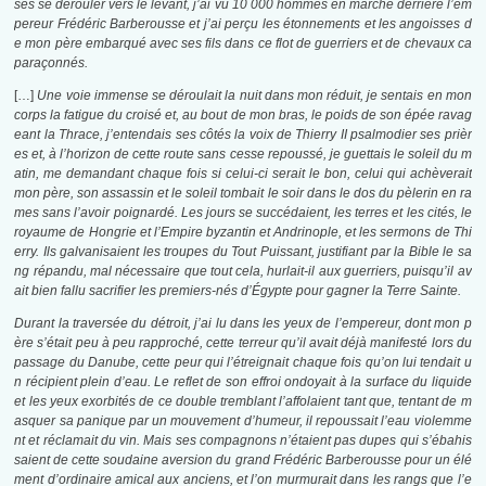
sés se dérouler vers le levant, j’ai vu 10 000 hommes en marche derrière l’em
pereur Frédéric Barberousse et j’ai perçu les étonnements et les angoisses d
e mon père embarqué avec ses fils dans ce flot de guerriers et de chevaux ca
paraçonnés.
[…]
Une voie immense se déroulait la nuit dans mon réduit, je sentais en mon
corps la fatigue du croisé et, au bout de mon bras, le poids de son épée ravag
eant la Thrace, j’entendais ses côtés la voix de Thierry II psalmodier ses prièr
es et, à l’horizon de cette route sans cesse repoussé, je guettais le soleil du m
atin, me demandant chaque fois si celui-ci serait le bon, celui qui achèverait
mon père, son assassin et le soleil tombait le soir dans le dos du pèlerin en ra
mes sans l’avoir poignardé. Les jours se succédaient, les terres et les cités, le
royaume de Hongrie et l’Empire byzantin et Andrinople, et les sermons de Thi
erry. Ils galvanisaient les troupes du Tout Puissant, justifiant par la Bible le sa
ng répandu, mal nécessaire que tout cela, hurlait-il aux guerriers, puisqu’il av
ait bien fallu sacrifier les premiers-nés d’Égypte pour gagner la Terre Sainte.
Durant la traversée du détroit, j’ai lu dans les yeux de l’empereur, dont mon p
ère s’était peu à peu rapproché, cette terreur qu’il avait déjà manifesté lors du
passage du Danube, cette peur qui l’étreignait chaque fois qu’on lui tendait u
n récipient plein d’eau. Le reflet de son effroi ondoyait à la surface du liquide
et les yeux exorbités de ce double tremblant l’affolaient tant que, tentant de m
asquer sa panique par un mouvement d’humeur, il repoussait l’eau violemme
nt et réclamait du vin. Mais ses compagnons n’étaient pas dupes qui s’ébahis
saient de cette soudaine aversion du grand Frédéric Barberousse pour un élé
ment d’ordinaire amical aux anciens, et l’on murmurait dans les rangs que l’e