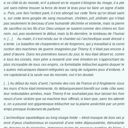
e ce côté-là du monde, et il a pleuré en le voyant s’éloigner du rivage, il a ple
uré sans même trouver la force de lever le bras pour lui faire un signe d’adie
u. Puis, une fois l’enfant parti, il s’est allongé sur cette Terre qu’on disait saint
e, sur cette terre gorgée de sang musulman, chrétien, juif, philistin qui n’était
pas seulement le berceau d’une humanité déchirée et violente, mais la pierre
de sacrifice où les fils d’un Dieu unique se tuaient comme des chiens en Son
nom, oui, pas seulement le début, mais la fin dernière, le tombeau de l’humai
n. […] Au matin, il s’est rendu sur le chantier où l’archevêque avait dressé s
a tente. Le bataillon de charpentiers et de forgerons, qui y travaillait à la const
ruction des machines de guerre imaginées par Thierry II, n’était pas encore à
pied d’œuvre. Dans les premières lueurs du jour, le lieu était désert et, comm
e tous les croisés, mon père a ressenti une vive émotion en s’approchant du
plus incroyable de tous ces engins, ce formidable trébuchet auprès duquel le
s autres mécaniques étaient reléguées au rang de vulgaires jeux d’enfants. A
cre capitulerait à la seule vue du monstre, nul n’en doutait.
[…]
Au début du mois d’avril, l’arrivée des rois de France et d’Angleterre sous
les murs d’Acre était imminente, ils débarqueraient bientôt sur cette côte avec
leur redoutables armées, mais Thierry II ne souhaitait pas leur laisser les hon
neurs d’une victoire que sa machine leur offrirait, si bien que, sans les attendr
e, on a poussé son gigantesque trébuchet sur la plaine asséchée par un print
emps presque écœurant de parfums.
L’archevêque squelettique au long visage livide – étroit masque de bois sec p
ercé d’yeux charbonneux et couronné d’une mitre dépoussiérée, étincelante