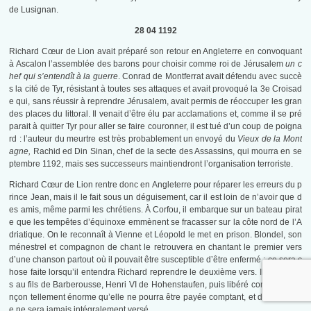
de Lusignan.
28 04 1192
Richard Cœur de Lion avait préparé son retour en Angleterre en convoquant
à Ascalon l’assemblée des barons pour choisir comme roi de Jérusalem
un c
hef qui s’entendît à la guerre
. Conrad de Montferrat avait défendu avec succè
s la cité de Tyr, résistant à toutes ses attaques et avait provoqué la 3e Croisad
e qui, sans réussir à reprendre Jérusalem, avait permis de réoccuper les gran
des places du littoral. Il venait d’être élu par acclamations et, comme il se pré
parait à quitter Tyr pour aller se faire couronner, il est tué d’un coup de poigna
rd : l’auteur du meurtre est très probablement un envoyé du
Vieux de la Mont
agne,
Rachid ed Din Sinan, chef de la secte des Assassins, qui mourra en se
ptembre 1192, mais ses successeurs maintiendront l’organisation terroriste.
Richard Cœur de Lion rentre donc en Angleterre pour réparer les erreurs du p
rince Jean, mais il le fait sous un déguisement, car il est loin de n’avoir que d
es amis, même parmi les chrétiens. À Corfou, il embarque sur un bateau pirat
e que les tempêtes d’équinoxe emmènent se fracasser sur la côte nord de l’A
driatique. On le reconnaît à Vienne et Léopold le met en prison. Blondel, son
ménestrel et compagnon de chant le retrouvera en chantant le premier vers
d’une chanson partout où il pouvait être susceptible d’être enfermé : ce sera c
hose faite lorsqu’il entendra Richard reprendre le deuxième vers. Il sera remi
s au fils de Barberousse, Henri VI de Hohenstaufen, puis libéré contre une ra
nçon tellement énorme qu’elle ne pourra être payée comptant, et dont le sold
e ne sera jamais intégralement versé.