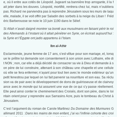
e, où il entre aux cotés de Léopold. Jugeant sa bannière trop arrogante, il la f
ait jeter dans les douves. Léopold, mortifié, rentrera chez lui, mais n’oubliera
pas. Richard ne parviendra pas à reprendre Jérusalem sous les murs de laqu
elle, malade, il se voit offrir par Saladin des sorbets à la neige du Liban ! Fréd
éric Barberousse se noie le 10 juin 1190 dans le Sélef.
Si Allah n’avait daigné montrer sa bonté aux musulmans en faisant périr le roi
des Allemands à l’instant où il allait pénétrer en Syrie, on écrirait aujourd’hui :
la Syrie et l’Égypte ont jadis appartenu à l’Islam.
Ibn al-Athir
Esclarmonde, jeune femme de 17 ans, s’est vêtue pour son mariage, et, lorsq
ue le prêtre lui demande son consentement à son union avec Lothaire, elle di
t NON ; non, car elle a déjà décidé de consacrer sa vie à Dieu et demande à s
on père de lui construire, attenant à son château une chapelle et une cellule
où elle se fera enfermer, n’ayant pour tout lien avec le monde extérieur qu’un
petit fenestrou par lequel on lui fait parvenir sa nourriture et son eau. Sa réclu
sion va de pair avec le développement de dons de guérisseuse et de clairvoy
ance avec
le monde
qui lui assurent une vue de ce qui s’y passe réellement.
Elle peut ainsi conter le cheminement des Croisés, dont son père, dans le loi
ntain orient pour y reprendre aux Sarrasins Acre, puis le tombeau du Christ à
Jérusalem.
C’est l’argument du roman de Carole Martinez
Du Domaine des Murmures
G
allimard 2011 :
Dans les mains de mon enfant, j’ai vu l’infinie cohorte des croi