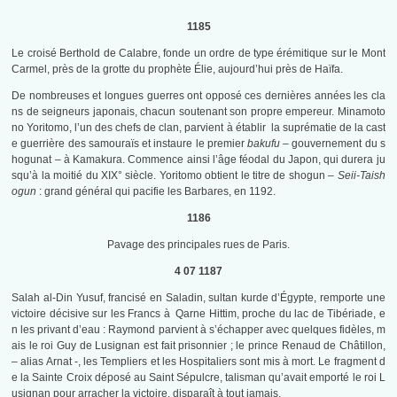
1185
Le croisé Berthold de Calabre, fonde un ordre de type érémitique sur le Mont
Carmel, près de la grotte du prophète Élie, aujourd’hui près de Haïfa.
De nombreuses et longues guerres ont opposé ces dernières années les cla
ns de seigneurs japonais, chacun soutenant son propre empereur. Minamoto
no Yoritomo, l’un des chefs de clan, parvient à établir la suprématie de la cast
e guerrière des samouraïs et instaure le premier
bakufu
– gouvernement du s
hogunat – à Kamakura. Commence ainsi l’âge féodal du Japon, qui durera ju
squ’à la moitié du XIX° siècle. Yoritomo obtient le titre de shogun –
Seii-Taish
ogun
: grand général qui pacifie les Barbares, en 1192.
1186
Pavage des principales rues de Paris.
4 07 1187
Salah al-Din Yusuf, francisé en Saladin, sultan kurde d’Égypte, remporte une
victoire décisive sur les Francs à Qarne Hittim, proche du lac de Tibériade, e
n les privant d’eau : Raymond parvient à s’échapper avec quelques fidèles, m
ais le roi Guy de Lusignan est fait prisonnier ; le prince Renaud de Châtillon,
– alias Arnat -, les Templiers et les Hospitaliers sont mis à mort. Le fragment d
e la Sainte Croix déposé au Saint Sépulcre, talisman qu’avait emporté le roi L
usignan pour arracher la victoire, disparaît à tout jamais.