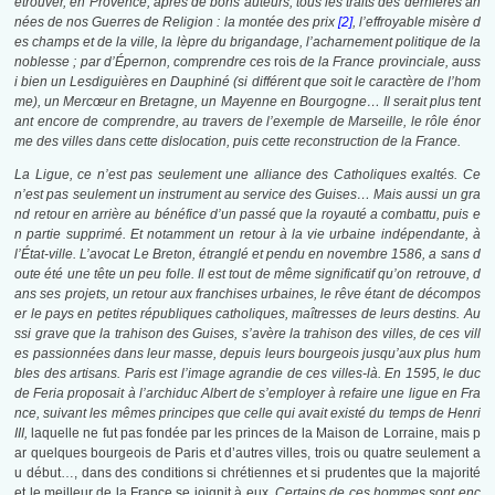
etrouver, en Provence, après de bons auteurs, tous les traits des dernières an
nées de nos Guerres de Religion : la montée des prix
[2]
, l’effroyable misère d
es champs et de la ville, la lèpre du brigandage, l’acharnement politique de la
noblesse ; par d’Épernon, comprendre ces
rois
de la France provinciale, auss
i bien un Lesdiguières en Dauphiné (si différent que soit le caractère de l’hom
me), un Mercœur en Bretagne, un Mayenne en Bourgogne… Il serait plus tent
ant encore de comprendre, au travers de l’exemple de Marseille, le rôle énor
me des villes dans cette dislocation, puis cette reconstruction de la France.
La Ligue, ce n’est pas seulement une alliance des Catholiques exaltés. Ce
n’est pas seulement un instrument au service des Guises… Mais aussi un gra
nd retour en arrière au bénéfice d’un passé que la royauté a combattu, puis e
n partie supprimé. Et notamment un retour à la vie urbaine indépendante, à
l’État-ville. L’avocat Le Breton, étranglé et pendu en novembre 1586, a sans d
oute été une tête un peu folle. Il est tout de même significatif qu’on retrouve, d
ans ses projets, un retour aux franchises urbaines, le rêve étant de décompos
er le pays en petites républiques catholiques, maîtresses de leurs destins. Au
ssi grave que la trahison des Guises, s’avère la trahison des villes, de ces vill
es passionnées dans leur masse, depuis leurs bourgeois jusqu’aux plus hum
bles des artisans. Paris est l’image agrandie de ces villes-là. En 1595, le duc
de Feria proposait à l’archiduc Albert de s’employer à refaire une ligue en Fra
nce, suivant les mêmes principes que celle qui avait existé du temps de Henri
III,
laquelle ne fut pas fondée par les princes de la Maison de Lorraine, mais p
ar quelques bourgeois de Paris et d’autres villes, trois ou quatre seulement a
u début…, dans des conditions si chrétiennes et si prudentes que la majorité
et le meilleur de la France se joignit à eux
. Certains de ces hommes sont enc