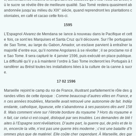
ù le sucre se révèle être de meilleure qualité. Sao Tomé restera quasiment ab
andonnée jusqu’au milieu du XIX° siècle, quand reprendront les plantations c
oloniales, en café et cacao cette fois-ci.
1595
L’Espagnol Alvarez de Mendana se lance à nouveau dans le Pacifique et cett
e fois, ce sont les Marquises et Santa Cruz qu’il découvre. Sur l’île portugaise
de Sao Tome, au large du Gabon, Amador, un esclave parvient à entraîner la
majorité d’entre eux, qu’il nomme Angolares à se révolter ; il se proclame roi d
e Sao Tome. Il sera capturé le 4 janvier 1596, puis exécuté en place publique.
La difficulté qu’il y a à maintenir l’ordre à Sao Tome inciteront les Portugais à t
ransférer au Brésil toutes les installations liées à la culture de la canne à sucr
e.
17 02 1596
Marseille rejoint le camp du roi de France, illustrant parfaitement le rôle des g
randes villes de cette époque :
Comme beaucoup d’autres villes en France, e
n ces années troublées, Marseille avait retrouvé une autonomie de fait. Indép
endante, catholique, ligueuse, elle s’abandonna à ses passions dès avril 158
8. Mais comment vivre sur l’étroite bordure du royaume ? Hors du royaume e
n fait, car celui-ci est coupé, disloqué par ses troubles. Les demandes de blé f
aites à l’Espagne sont révélatrices. D’autre part, la guerre qui, de près et de lo
in, encercle la ville, n’est pas une guerre très moderne ; c’est une bataille d’h
ommes plus que de matériel. Elle coûte cher cependant. À Marseille, des gar