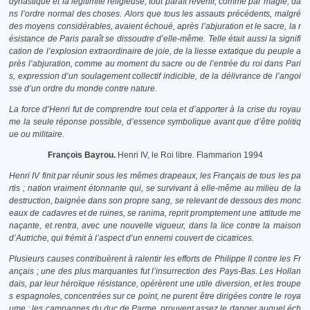
dynastique et la légitimité religieuse, tout paraît revenir, comme par magie, da
ns l’ordre normal des choses. Alors que tous les assauts précédents, malgré
des moyens considérables, avaient échoué, après l’abjuration et le sacre, la r
ésistance de Paris paraît se dissoudre d’elle-même. Telle était aussi la signifi
cation de l’explosion extraordinaire de joie, de la liesse extatique du peuple a
près l’abjuration, comme au moment du sacre ou de l’entrée du roi dans Pari
s, expression d’un soulagement collectif indicible, de la délivrance de l’angoi
sse d’un ordre du monde contre nature.
La force d’Henri fut de comprendre tout cela et d’apporter à la crise du royau
me la seule réponse possible, d’essence symbolique avant que d’être politiq
ue ou militaire.
François Bayrou.
Henri IV, le Roi libre. Flammarion 1994
Henri IV finit par réunir sous les mêmes drapeaux, les Français de tous les pa
rtis ; nation vraiment étonnante qui, se survivant à elle-même au milieu de la
destruction, baignée dans son propre sang, se relevant de dessous des monc
eaux de cadavres et de ruines, se ranima, reprit promptement une attitude me
naçante, et rentra, avec une nouvelle vigueur, dans la lice contre la maison
d’Autriche, qui frémit à l’aspect d’un ennemi couvert de cicatrices.
Plusieurs causes contribuèrent à ralentir les efforts de Philippe II contre les Fr
ançais ; une des plus marquantes fut l’insurrection des Pays-Bas. Les Hollan
dais, par leur héroïque résistance, opérèrent une utile diversion, et les troupe
s espagnoles, concentrées sur ce point, ne purent être dirigées contre le roya
ume : les campagnes du duc de Parme, prouvent assez le danger auquel éch