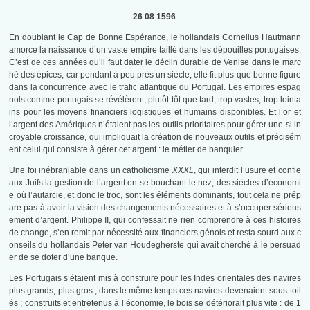
26 08 1596
En doublant le Cap de Bonne Espérance, le hollandais Cornelius Hautmann
amorce la naissance d’un vaste empire taillé dans les dépouilles portugaises.
C’est de ces années qu’il faut dater le déclin durable de Venise dans le marc
hé des épices, car pendant à peu près un siècle, elle fit plus que bonne figure
dans la concurrence avec le trafic atlantique du Portugal. Les empires espag
nols comme portugais se révélèrent, plutôt tôt que tard, trop vastes, trop lointa
ins pour les moyens financiers logistiques et humains disponibles. Et l’or et
l’argent des Amériques n’étaient pas les outils prioritaires pour gérer une si in
croyable croissance, qui impliquait la création de nouveaux outils et précisém
ent celui qui consiste à gérer cet argent : le métier de banquier.
Une foi inébranlable dans un catholicisme
XXXL
, qui interdit l’usure et confie
aux Juifs la gestion de l’argent en se bouchant le nez, des siècles d’économi
e où l’autarcie, et donc le troc, sont les éléments dominants, tout cela ne prép
are pas à avoir la vision des changements nécessaires et à s’occuper sérieus
ement d’argent. Philippe II, qui confessait ne rien comprendre à ces histoires
de change, s’en remit par nécessité aux financiers génois et resta sourd aux c
onseils du hollandais Peter van Houdegherste qui avait cherché à le persuad
er de se doter d’une banque.
Les Portugais s’étaient mis à construire pour les Indes orientales des navires
plus grands, plus gros ; dans le même temps ces navires devenaient sous-toil
és ; construits et entretenus à l’économie, le bois se détériorait plus vite : de 1