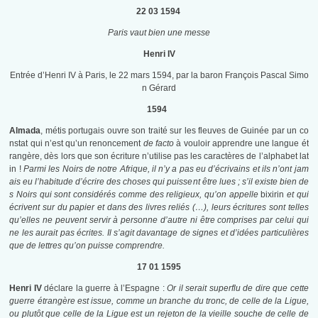
22 03 1594
Paris vaut bien une messe
Henri IV
Entrée d’Henri IV à Paris, le 22 mars 1594, par la baron François Pascal Simo
n Gérard
1594
Almada
, métis portugais ouvre son traité sur les fleuves de Guinée par un co
nstat qui n’est qu’un renoncement
de facto
à vouloir apprendre une langue ét
rangère, dès lors que son écriture n’utilise pas les caractères de l’alphabet lat
in !
Parmi les Noirs de notre Afrique, il n’y a pas eu d’écrivains et ils n’ont jam
ais eu l’habitude d’écrire des choses qui puissent être lues ; s’il existe bien de
s Noirs qui sont considérés comme des religieux, qu’on appelle
bixirin
et qui
écrivent sur du papier et dans des livres reliés (…), leurs écritures sont telles
qu’elles ne peuvent servir à personne d’autre ni être comprises par celui qui
ne les aurait pas écrites. Il s’agit davantage de signes et d’idées particulières
que de lettres qu’on puisse comprendre.
17 01 1595
Henri IV
déclare la guerre à l’Espagne :
Or il serait superflu de dire que cette
guerre étrangère est issue, comme un branche du tronc, de celle de la Ligue,
ou plutôt que celle de la Ligue est un rejeton de la vieille souche de celle de