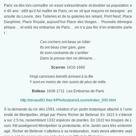
Paris va dès lors connaître un essor extraordinaire et doubler sa population e
n 40 ans : sitôt qu’il fut maître de Paris, on ne vit que maçons en besogne : po
ursuite du Louvre, des Tuileries et de la galeries les reliant, Pont Neuf, Place
Dauphine, Place Royale, aujourd’hui Place des Vosges… Poussée démogra
phique… et voilà les embarras de Paris… on n’a pas fini d’en entendre parle
r :
Ces cochers ont beau se hâter
Ils ont beau crier gare, gare
Ils sont contraints de s’arrêter
Dans la presse rien ne démarre…
Scarron
1610-1660
Vingt carrosses bientôt arrivant à la file
Y sont en moins de rien suivis de plus de mille.
Boileau
1636-1711 Les Embarras de Paris
http://renaud91.free.fr/Photos/paris/Louvre/index_000.html
À la demande du roi dès 1593, création d’un jardin botanique attaché à l’univ
ersité de Montpellier, dirigé par Pierre Richer de Belleval. En 1621 il s’étendr
a sur 2.5 ha, rassemblant 1332 espèces de plantes. En 1622 les troupes de L
ouis XIII assiègeront Montpellier la protestante, et le Jardin sera très endomm
agé. Richer de Belleval s’attellera à sa restauration, mais devra attendre sept