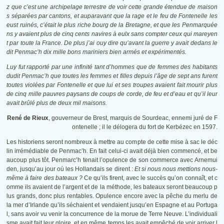
z que c’est une archipelage terrestre de voir cette grande étendue de maison
s séparées par cantons, et auparavant que la rage et le feu de Fontenelle les
eust ruinés, c’était le plus riche bourg de la Bretagne, et que les Penmarquée
ns y avaient plus de cinq cents navires à eulx sans compter ceux qui mareyen
t par toute la France. De plus j’ai ouy dire qu’avant la guerre y avait dedans le
dit Penmac’h dix mille bons mariniers bien armés et expérimentés.
Luy fut rapporté par une infinité tant d’hommes que de femmes des habitants
dudit Penmac’h que toutes les femmes et filles depuis l’âge de sept ans furent
toutes violées par Fontenelle et que lui et ses troupes avaient fait mourir plus
de cinq mille pauvres paysans de coups de corde, de feu et d’eau et qu’il leur
avait brûlé plus de deux mil maisons.
René de Rieux
, gouverneur de Brest, marquis de Sourdeac, ennemi juré de F
ontenelle ; il le délogera du fort de Kerbézec en 1597.
Les historiens seront nombreux à mettre au compte de cette mise à sac le déc
lin irrémédiable de Penmac’h. En fait celui-ci avait déjà bien commencé, et be
aucoup plus tôt. Penmarc’h tenait l’opulence de son commerce avec Arnemui
den, jusqu’au jour où les Hollandais se dirent :
Et si nous nous mettions nous-
même à faire des bateaux ?
Ce qu’ils firent, avec le succès qu’on connaît, et c
omme ils avaient de l’argent et de la méthode, les bateaux seront beaucoup p
lus grands, donc plus rentables. Opulence encore avec la pêche du merlu de
la mer d’Irlande qu’ils séchaient et vendaient jusqu’en Espagne et au Portuga
l, sans avoir vu venir la concurrence de la morue de Terre Neuve. L’individuali
sme avait fait leur gloire, et en même temps les avait empêché de voir arriver l