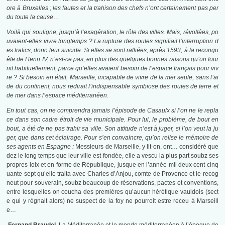
ore à Bruxelles ; les fautes et la trahison des chefs n’ont certainement pas per
du toute la cause…
Voilà qui souligne, jusqu’à l’exagération, le rôle des villes. Mais, révoltées, po
uvaient-elles vivre longtemps ? La rupture des routes signifiait l’interruption d
es trafics, donc leur suicide. Si elles se sont ralliées, après 1593, à la reconqu
ête de Henri IV, n’est-ce pas, en plus des quelques bonnes raisons qu’on four
nit habituellement, parce qu’elles avaient besoin de l’espace français pour viv
re ? Si besoin en était, Marseille, incapable de vivre de la mer seule, sans l’ai
de du continent, nous redirait l’indispensable symbiose des routes de terre et
de mer dans l’espace méditerranéen.
En tout cas, on ne comprendra jamais l’épisode de Casaulx si l’on ne le repla
ce dans son cadre étroit de vie municipale. Pour lui, le problème, de bout en
bout, a été de ne pas trahir sa ville. Son attitude n’est à juger, si l’on veut la ju
ger, que dans cet éclairage. Pour s’en convaincre, qu’on relise le mémoire de
ses agents en Espagne :
Messieurs de Marseille, y lit-on, ont… considéré que
dez le long temps que leur ville est fondée, elle a vescu la plus part soubz ses
propres loix et en forme de République, jusque en l’année mil deux cent cinq
uante sept qu’elle traita avec Charles d’Anjou, comte de Provence et le recog
neut pour souverain, soubz beaucoup de réservations, pactes et conventions,
entre lesquelles on coucha des premières qu’aucun hérétique vauldois (sect
e qui y régnait alors) ne suspect de la foy ne pourroit estre receu à Marseill
e…