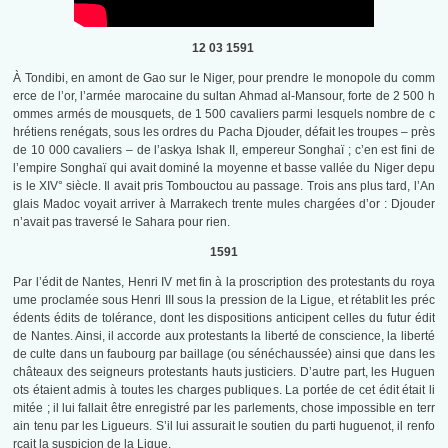
12 03 1591
À Tondibi, en amont de Gao sur le Niger, pour prendre le monopole du comm
erce de l’or, l’armée marocaine du sultan Ahmad al-Mansour, forte de 2 500 h
ommes armés de mousquets, de 1 500 cavaliers parmi lesquels nombre de c
hrétiens renégats, sous les ordres du Pacha Djouder, défait les troupes – près
de 10 000 cavaliers – de l’askya Ishak II, empereur Songhaï ; c’en est fini de
l’empire Songhaï qui avait dominé la moyenne et basse vallée du Niger depu
is le XIV° siècle. Il avait pris Tombouctou au passage. Trois ans plus tard, l’An
glais Madoc voyait arriver à Marrakech trente mules chargées d’or : Djouder
n’avait pas traversé le Sahara pour rien.
1591
Par l’édit de Nantes, Henri IV met fin à la proscription des protestants du roya
ume proclamée sous Henri III sous la pression de la Ligue, et rétablit les préc
édents édits de tolérance, dont les dispositions anticipent celles du futur édit
de Nantes. Ainsi, il accorde aux protestants la liberté de conscience, la liberté
de culte dans un faubourg par baillage (ou sénéchaussée) ainsi que dans les
châteaux des seigneurs protestants hauts justiciers. D’autre part, les Huguen
ots étaient admis à toutes les charges publiques. La portée de cet édit était li
mitée ; il lui fallait être enregistré par les parlements, chose impossible en terr
ain tenu par les Ligueurs. S’il lui assurait le soutien du parti huguenot, il renfo
rçait la suspicion de la Ligue.