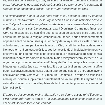
ne, sollicités de la secourir, n’ont pas voulu lui avancer une
blanca
. Autant qu
e son idéologie, la nécessité obligea Casaulx à se tourner vers la puissante E
spagne, pour obtenir des grâces, des faveurs, des moyens de vivre.
Les circonstances aidant, la ville entra dans le jeu espagnol, puis s’y engage
a toute. Le 16 novembre 1595, le Viguier et les Consuls de Marseille écrivaie
nt à Philippe II une lettre singulière, prudente encore et cependant catégoriqu
e. Elle vaut qu’on s’y arrête un instant :
ayant Dieu inspiré dans nos âmes,
écr
ivent-ils­,
le sacré feu de son zèle pour le soutien de sa cause et ce grand et p
érilleux naufrage de la religion catholique en France, nous estans fermement
opposez à tant de secousses que l’ennemy de la foy et de cest estat nous a v
oulu donner, par une particulière faveur du Ciel, la religion et l’estat de notre v
ille nous font entiers et sauvés jusques icy avec le désir inviolable de nous y c
onserver au prix de nos vies et de celles de tous nos citoyens qui sont consta
mment uniz en ceste saincte résolution. Mais prévoyant l’accroissement de l’o
rage par la prospérité des affaires d’Henry de Bourbon et que les moyens pu
bliques qui sont ja épuisez ny les facultés des particuliers ne pourront suffire
pour l’assouvissement de ceste autant grande que salutaire entreprise, avons
osé lever les yeux vers V.M.C. et y recourir… comme à un refuge de tous les c
atholiques, pour la supplier très humblement de vouloir jetter les rayons de sa
naturelle douceur sur une ville pleine de tant de mérite, pour son ancienne rel
igion et fidélité…
D’après ce document du moins, Marseille ne se donne pas au roi d’Espagne.
Il y a des degrés dans la
trahison
. La ville (ou mieux Casaulx) déclare seule­m
ent se refuser à cesser le bon combat.