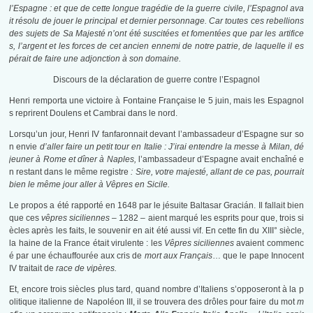
l’Espagne : et que de cette longue tragédie de la guerre civile, l’Espagnol ava
it résolu de jouer le principal et dernier personnage. Car toutes ces rebellions
des sujets de Sa Majesté n’ont été suscitées et fomentées que par les artifice
s, l’argent et les forces de cet ancien ennemi de notre patrie, de laquelle il es
pérait de faire une adjonction à son domaine.
Discours de la déclaration de guerre contre l’Espagnol
Henri remporta une victoire à Fontaine Française le 5 juin, mais les Espagnol
s reprirent Doulens et Cambrai dans le nord.
Lorsqu’un jour, Henri IV fanfaronnait devant l’ambassadeur d’Espagne sur so
n envie
d’aller faire un petit tour en Italie : J’irai entendre la messe à Milan, dé
jeuner à Rome et dîner à Naples,
l’ambassadeur d’Espagne avait enchaîné e
n restant dans le même registre
: Sire, votre majesté, allant de ce pas, pourrait
bien le même jour aller à Vêpres en Sicile.
Le propos a été rapporté en 1648 par le jésuite Baltasar Gracián. Il fallait bien
que ces
vêpres siciliennes
– 1282 – aient marqué les esprits pour que, trois si
ècles après les faits, le souvenir en ait été aussi vif. En cette fin du XIII° siècle,
la haine de la France était virulente : les
Vêpres siciliennes
avaient commenc
é par une échauffourée aux cris de
mort aux Français
… que le pape Innocent
IV traitait de
race de vipères.
Et, encore trois siècles plus tard, quand nombre d’Italiens s’opposeront à la p
olitique italienne de Napoléon III, il se trouvera des drôles pour faire du mot
m