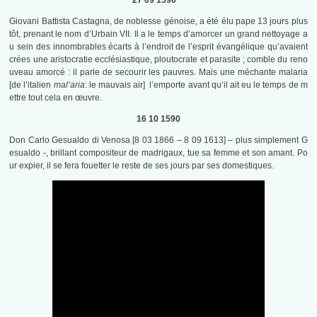
27 09 1590
Giovani Battista Castagna, de noblesse génoise, a été élu pape 13 jours plus
tôt, prenant le nom d’Urbain VII. Il a le temps d’amorcer un grand nettoyage a
u sein des innombrables écarts à l’endroit de l’esprit évangélique qu’avaient
crées une aristocratie ecclésiastique, ploutocrate et parasite ; comble du reno
uveau amorcé : il parle de secourir les pauvres. Mais une méchante malaria
[de l’italien
mal’aria
: le mauvais air] l’emporte avant qu’il ait eu le temps de m
ettre tout cela en œuvre.
16 10 1590
Don Carlo Gesualdo di Venosa [8 03 1866 – 8 09 1613] – plus simplement G
esualdo -, brillant compositeur de madrigaux, tue sa femme et son amant. Po
ur expier, il se fera fouetter le reste de ses jours par ses domestiques.