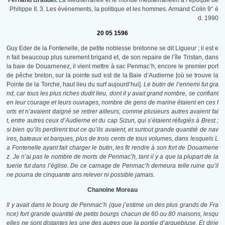
Fernand Braudel.
La Méditerranée et le monde méditerranéen à l’époque de
Philippe II. 3. Les événements, la politique et les hommes. Armand Colin 9° é
d. 1990
20 05 1596
Guy Eder de la Fontenelle, de petite noblesse bretonne se dit Ligueur ; il est e
n fait beaucoup plus surement brigand et, de son repaire de l’île Tristan, dans
la baie de Douarnenez, il vient mettre à sac Penmac’h, encore le premier port
de pêche breton, sur la pointe sud est de la Baie d’Audierne [où se trouve la
Pointe de la Torche, haut lieu du surf aujourd’hui].
Le butin de l’ennemi fut gra
nd, car tous les plus riches dudit lieu, dont il y avait grand nombre, se confiant
en leur courage et leurs ouvrages, nombre de gens de marine étaient en ces f
orts et n’avaient daigné se retirer ailleurs, comme plusieurs autres avaient fai
t, entre autres ceux d’Audierne et du cap Sizun, qui s’étaient réfugiés à Brest ;
si bien qu’ils perdirent tout ce qu’ils avaient, et surtout grande quantité de nav
ires, bateaux et barques, plus de trois cents de tous volumes, dans lesquels L
a Fontenelle ayant fait charger le butin, les fit rendre à son fort de Douarnene
z. Je n’ai pas le nombre de morts de Penmac’h, tant il y a que la plupart de la
tuerie fut dans l’église. De ce carnage de Penmac’h demeura telle ruine qu’il
ne pourra de cinquante ans relever ni possible jamais.
Chanoine Moreau
Il y avait dans le bourg de Penmac’h (que j’estime un des plus grands de Fra
nce) fort grande quantité de petits bourgs chacun de 60 ou 80 maisons, lesqu
elles ne sont distantes les une des autres que la portée d’arquebiuse. Et dirie