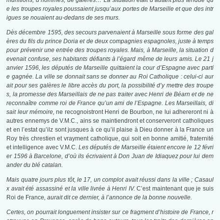
munitions, d’hommes, de galères… La situation était d’autant plus tendue qu
e les troupes royales poussaient jusqu’aux portes de Marseille et que des intr
igues se nouaient au­-dedans de ses murs.
Dès décembre 1595, des secours parvenaient à Marseille sous forme des gal
ères du fils du prince Doria et de deux compagnies espagnoles, juste à temps
pour prévenir une entrée des troupes royales. Mais, à Mar­seille, la situation d
evenait confuse, ses habitants défiants à l’égard même de leurs amis. Le 21 j
anvier 1596, les députés de Marseille quittaient la cour d’Espagne avec parti
e gagnée. La ville se donnait sans se donner au Roi Catholique : celui-ci aur
ait pour ses galères le libre accès du port, la possibilité d’y mettre des troupe
s, la promesse des Marseillais de ne pas traiter avec Henri de Béarn et de ne
reconnaître comme roi de France qu’un ami de l’Espagne. Les Marseillais, di
sait leur mémoire,
ne recognoistront Henri de Bourbon, ne lui adhereront ni à
autres ennemys de V.M.C., ains se maintiendront et conserveront catholiques
et en l’estat qu’ilz sont jusques à ce qu’il plaise à Dieu donner à la France un
Roy très chrestien et vrayment catholique, qui soit en bonne amitié, fraternité
et intelligence avec V.M.C.
Les députés de Marseille étaient encore le 12 févri
er 1596 à Barcelone, d’où ils écrivaient à Don Juan de Idiaquez pour lui dem
ander du blé catalan.
Mais quatre jours plus tôt, le 17, un complot avait réussi dans la ville ; Casaul
x avait été assassiné et la ville livrée à Henri IV.
C’est maintenant que je suis
Roi de France
, aurait dit ce dernier, à l’annonce de la bonne nouvelle.
Certes, on pourrait longuement insister sur ce fragment d’histoire de France, r