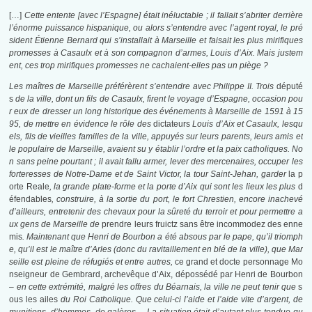
[…]
Cette entente [avec l’Espagne] était inéluctable ; il fallait s’abriter derrière
l’énorme puissance hispanique, ou alors s’entendre avec l’agent royal, le pré
sident Étienne Bernard qui s’installait à Marseille et faisait les plus mirifiques
promesses à Casaulx et à son compagnon d’armes, Louis d’Aix. Mais justem
ent, ces trop mirifi­ques promesses ne cachaient-elles pas un piège ?
Les maîtres de Marseille préférèrent s’entendre avec Philippe II. Trois
député
s
de la ville, dont un fils de Casaulx, firent le voyage d’Espagne, occasion pou
r eux de dresser un long historique des événements à Marseille de 1591 à 15
95, de mettre en évidence le rôle des
dictateurs
Louis d’Aix et Casaulx, lesqu
els, fils de vieilles familles de la ville, appuyés sur leurs parents, leurs amis et
le populaire de Marseille, avaient su y établir l’ordre et la paix catholiques. No
n sans peine pourtant ; il avait fallu armer, lever des mercenai­res, occuper les
forteresses de Notre-Dame et de Saint­ Victor, la tour Saint-Jehan, garder
la p
orte Reale
, la grande plate-forme et la porte d’Aix qui sont les lieux les plus
d
éfendables
, construire, à la sortie du port, le fort Chrestien, encore inachevé
d’ailleurs, entretenir des chevaux pour la sûreté du terroir et pour permettre a
ux gens de Marseille de
prendre leurs fruictz sans être incommodez des enne
mis
. Maintenant que Henri de Bourbon a été absous par le pape, qu’il triomph
e, qu’il est le maître d’Arles (donc du ravitaillement en blé de la ville), que Mar
seille est pleine de réfugiés et entre autres,
ce grand et docte personnage Mo
nseigneur de Gembrard, archevêque d’Aix, dépossédé par Henri de Bour­bon
– en cette extrémité, malgré les offres du Béarnais, la ville ne peut tenir que
s
ous les ailes
du Roi Catholi­que. Que celui-ci l’aide et l’aide vite d’argent, de