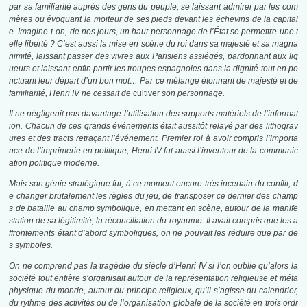
par sa familiarité auprès des gens du peuple, se laissant admirer par les com
mères ou évoquant la moiteur de ses pieds devant les échevins de la capital
e. Imagine-t-on, de nos jours, un haut personnage de l’État se permettre une t
elle liberté ? C’est aussi la mise en scène du roi dans sa majesté et sa magna
nimité, laissant passer des vivres aux Parisiens assiégés, pardonnant aux lig
ueurs et laissant enfin partir les troupes espagnoles dans la dignité tout en po
nctuant leur départ d’un bon mot… Par ce mélange étonnant de majesté et de
familiarité, Henri IV ne cessait de
cultiver
son personnage.
Il ne négligeait pas davantage l’utilisation des supports matériels de l’informat
ion. Chacun de ces grands événements était aussitôt relayé par des lithograv
ures et des tracts retraçant l’événement. Premier roi à avoir compris l’importa
nce de l’imprimerie en politique, Henri IV fut aussi l’inventeur de la communic
ation politique moderne.
Mais son génie stratégique fut, à ce moment encore très incertain du conflit, d
e changer brutalement les règles du jeu, de transposer ce dernier des champ
s de bataille au champ symbolique, en mettant en scène, autour de la manife
station de sa légitimité, la réconciliation du royaume. Il avait compris que les a
ffrontements étant d’abord symboliques, on ne pouvait les réduire que par de
s symboles.
On ne comprend pas la tragédie du siècle d’Henri IV si l’on oublie qu’alors la
société tout entière s’organisait autour de la représentation religieuse et méta
physique du monde, autour du principe religieux, qu’il s’agisse du calendrier,
du rythme des activités ou de l’organisation globale de la société en trois ordr