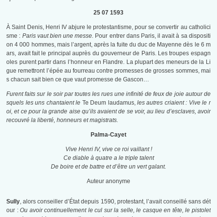
25 07 1593
À Saint Denis, Henri IV abjure le protestantisme, pour se convertir au catholici
sme :
Paris vaut bien une messe.
Pour entrer dans Paris, il avait à sa dispositi
on 4 000 hommes, mais l’argent, après la fuite du duc de Mayenne dès le 6 m
ars, avait fait le principal auprès du gouverneur de Paris. Les troupes espagn
oles purent partir dans l’honneur en Flandre. La plupart des meneurs de la Li
gue remettront l’épée au fourreau contre promesses de grosses sommes, mai
s chacun sait bien ce que vaut promesse de Gascon…
Furent faits sur le soir par toutes les rues une infinité de feux de joie autour de
squels les uns chantaient le
Te Deum laudamus,
les autres criaient : Vive le r
oi, et ce pour la grande aise qu’ils avaient de se voir, au lieu d’esclaves, avoir
recouvré la liberté, honneurs et magistrats.
Palma-Cayet
Vive Henri IV, vive ce roi vaillant !
Ce diable à quatre a le triple talent
De boire et de battre et d’être un vert galant.
Auteur anonyme
Sully
, alors conseiller d’État depuis 1590, protestant, l’avait conseillé sans dét
our :
Ou avoir continuellement le cul sur la selle, le casque en tête, le pistolet