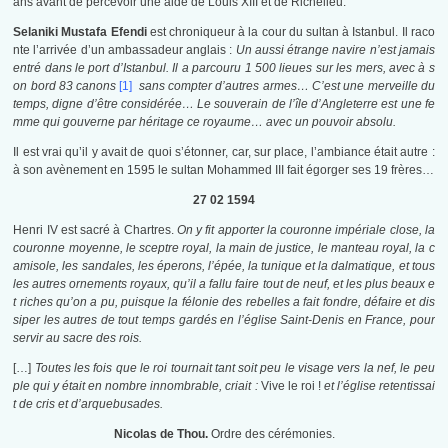
ans avant de percevoir une aide de Louis XIII et de Richelieu.
Selaniki Mustafa Efendi
est chroniqueur à la cour du sultan à Istanbul. Il raco
nte l’arrivée d’un ambassadeur anglais :
Un aussi étrange navire n’est jamais
entré dans le port d’Istanbul. Il a parcouru 1 500 lieues sur les mers, avec à s
on bord 83 canons
[1]
sans compter d’autres armes… C’est une merveille du
temps, digne d’être considérée
… Le souverain de l’île d’Angleterre est une fe
mme qui gouverne par héritage ce royaume… avec un pouvoir absolu.
Il est vrai qu’il y avait de quoi s’étonner, car, sur place, l’ambiance était autre :
à son avènement en 1595 le sultan Mohammed III fait égorger ses 19 frères…
27 02 1594
Henri IV est sacré à Chartres.
On y fit apporter la couronne impériale close, la
couronne moyenne, le sceptre royal, la main de justice, le manteau royal, la c
amisole, les sandales, les éperons, l’épée, la tunique et la dalmatique, et tous
les autres ornements royaux, qu’il a fallu faire tout de neuf, et les plus beaux e
t riches qu’on a pu, puisque la félonie des rebelles a fait fondre, défaire et dis
siper les autres de tout temps gardés en l’église Saint-Denis en France, pour
servir au sacre des rois.
[…]
Toutes les fois que le roi tournait tant soit peu le visage vers la nef, le peu
ple qui y était en nombre innombrable, criait :
Vive le roi !
et l’église retentissai
t de cris et d’arquebusades.
Nicolas de Thou.
Ordre des cérémonies.