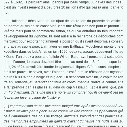
592 à 1602, ils perdirent ainsi, parfois par beau temps, 38
naves
des Indes :
c’est un investissement d’à peu près 20 millions d’or qui passa ainsi par le fo
nd.
Les Hollandais découvrent qu’un ajout de soufre lors du procédé de vinificati
on permet au vin de se conserver : c’est une révolution non pour le produit lui
-même mais pour sa commercialisation, ce qui va entraîner un très important
développement du vignoble. Ils sont aussi à la recherche de débouchés com
merciaux pour exporter notamment le poisson qu’il savent désormais conserv
er grâce au
saurissage.
L’armateur émigré Balthazar Moucheron monte une e
xpédition dans ce but. Ainsi, en juin 1596, deux vaisseaux découvrent l’île au
x Ours ; l’un d’eux a pour chef pilote Willem Barentsz. Il pense qu’à cette pério
de de l’année, les eaux devaient être libres au nord de la Sibérie puisque le s
oleil, 24 h/ 24, devait faire fondre les glaces arctiques. C’était sans compter, m
ais il ne pouvait le savoir, avec l’albedo, c’est à dire, le réflexion des rayons s
olaires à 80 % par la neige et la glace. En désaccord avec lui, le capitaine ren
tre en Hollande, et Barentsz continue en contournant la Nouvelle Zemble et s
e fait prendre par les glaces au delà du cap Nassau : […]
c’est ainsi que, par
un froid terrifiant, dans une misère noire, ils comprirent qu’ils devaient passer
le premier hiver arctique de l’histoire.
[…]
le premier soin de ces hivernants malgré eux, après avoir abandonné leu
r navire travaillé par le pack, fut de construire une cabane. Ils y parvinrent grâ
ce à l’abondance des bois de flottage, auxquels s’ajoutèrent des planches et
des membrures empruntées au gaillard d’avant du navire : la hutte avait 10
m. de long sur 6 de large : ils y entassèrent tout ce qui leur paraissait précieux