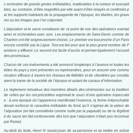
c orchestrer de grands gestes irréfutables, inaltérables à la rumeur et suscepti
bles, au contraire, d’être magnifiés par elle avant d’être relayés et confirmés p
ar les supports habituels de la propagande de l’époque, les libelles, les gravu
res ou les images que l’on colportait.
L’abjuration et le sacre constituent de ce point de vue des opérations exempl
aires et orchestrées avec soin. Les emplacements de Saint-Denis comme de
Chartres ont été soigneusement choisis. Le premier est tout proche d’un Paris
encore contrôlé par la Ligue. Tout est fait pour que le plus grand nombre de P
arisiens y affluent. Le second est facile d’accès et permet également l’accueil
des provinciaux.
Chacun de ces événements a été annoncé longtemps à l’avance et toutes les
élites du pays y sont présentes ou représentées, pour en assurer une commu
nication efficace à travers les réseaux de fidélités et de clientèles qui constitu
aient la trame de la société de l’époque et autant de canaux d’information.
Le règlement minutieux des moindres détails des cérémonies sur la tradition
de celles qui les ont précédées exprimait le souci d’une opération impeccabl
e : à une époque où l’apparence manifestait l’essence, la forme irréprochable
devait renforcer le caractère irréfutable du fond, qu’il s’agisse de la valeur de
l’abjuration (en fait considérée comme nulle par la papauté) ou de la légitimit
é du sacre (en fait controversée dès lors que l’abjuration n’était pas reconnue
par Rome).
Au-delà du faste, Henri IV savait jouer de sa personne et se mettre en scène