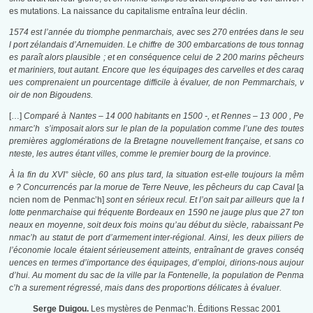
es mutations. La naissance du capitalisme entraîna leur déclin.
1574 est l’année du triomphe penmarchais, avec ses 270 entrées dans le seu
l port zélandais d’Arnemuiden. Le chiffre de 300 embarcations de tous tonnag
es paraît alors plausible ; et en conséquence celui de 2 200 marins pêcheurs
et mariniers, tout autant. Encore que les équipages des carvelles et des caraq
ues comprenaient un pourcentage difficile à évaluer, de non Pemmarchais, v
oir de non Bigoudens.
[…]
Comparé à Nantes – 14 000 habitants en 1500 -, et Rennes – 13 000 , Pe
nmarc’h s’imposait alors sur le plan de la population comme l’une des toutes
premières agglomérations de la Bretagne nouvellement française, et sans co
nteste, les autres étant villes, comme le premier bourg de la province.
À la fin du XVI° siècle, 60 ans plus tard, la situation est-elle toujours la mêm
e ? Concurrencés par la morue de Terre Neuve, les pêcheurs du cap Caval
[a
ncien nom de Penmac’h]
sont en sérieux recul. Et l’on sait par ailleurs que la f
lotte penmarchaise qui fréquente Bordeaux en 1590 ne jauge plus que 27 ton
neaux en moyenne, soit deux fois moins qu’au début du siècle, rabaissant Pe
nmac’h au statut de port d’armement inter-régional. Ainsi, les deux piliers de
l’économie locale étaient sérieusement atteints, entraînant de graves conséq
uences en termes d’importance des équipages, d’emploi, dirions-nous aujour
d’hui. Au moment du sac de la ville par la Fontenelle, la population de Penma
c’h a surement régressé, mais dans des proportions délicates à évaluer.
Serge Duigou.
Les mystères de Penmac’h. Éditions Ressac 2001