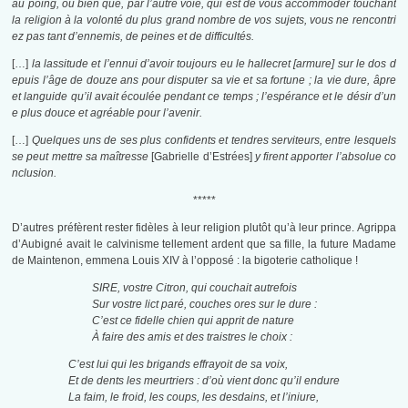
au poing, ou bien que, par l’autre voie, qui est de vous accommoder touchant
la religion à la volonté du plus grand nombre de vos sujets, vous ne rencontri
ez pas tant d’ennemis, de peines et de difficultés.
[…]
la lassitude et l’ennui d’avoir toujours eu le hallecret [armure] sur le dos d
epuis l’âge de douze ans pour disputer sa vie et sa fortune ; la vie dure, âpre
et languide qu’il avait écoulée pendant ce temps ; l’espérance et le désir d’un
e plus douce et agréable pour l’avenir.
[…]
Quelques uns de ses plus confidents et tendres serviteurs, entre lesquels
se peut mettre sa maîtresse
[Gabrielle d’Estrées]
y firent apporter l’absolue co
nclusion.
*****
D’autres préfèrent rester fidèles à leur religion plutôt qu’à leur prince. Agrippa
d’Aubigné avait le calvinisme tellement ardent que sa fille, la future Madame
de Maintenon, emmena Louis XIV à l’opposé : la bigoterie catholique !
SIRE, vostre Citron, qui couchait autrefois
Sur vostre lict paré, couches ores sur le dure :
C’est ce fidelle chien qui apprit de nature
À faire des amis et des traistres le choix :
C’est lui qui les brigands effrayoit de sa voix,
Et de dents les meurtriers : d’où vient donc qu’il endure
La faim, le froid, les coups, les desdains, et l’iniure,