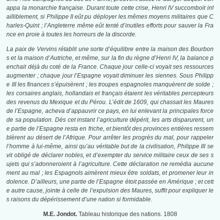
appa la monarchie française. Durant toute cette crise, Henri IV succomboit inf
ailliblement, si Philippe II eût pu déployer les mêmes moyens militaires que C
harles-Quint ; l’Angleterre même eût tenté d’inutiles efforts pour sauver la Fra
nce en proie à toutes les horreurs de la discorde.
La paix de Vervins rétablit une sorte d’équilibre entre la maison des Bourbon
s et la maison d’Autriche, et même, sur la fin du règne d’Henri IV, la balance p
enchait déjà du coté de la France. Chaque jour celle-ci voyait ses ressources
augmenter ; chaque jour l’Espagne voyait diminuer les siennes. Sous Philipp
e III les finances s’épuisèrent ; les troupes espagnoles manquèrent de solde ;
les corsaires anglais, hollandais et français étaient les véritables percepteurs
des revenus du Mexique et du Pérou. L’édit de 1609, qui chassait les Maures
de l’Espagne, acheva d’appauvrir ce pays, en lui enlevant la principales force
de sa population. Dès cet instant l’agriculture dépérit, les arts disparurent, un
e partie de l’Espagne resta en friche, et bientôt des provinces entières ressem
blèrent au désert de l’Afrique. Pour arrêter les progrès du mal, pour rappeler
l’homme à lui-même, ainsi qu’au véritable but de la civilisation, Philippe III se
vit obligé de déclarer nobles, et d’exempter du service militaire ceux de ses s
ujets qui s’adonneroient à l’agriculture. Cette déclaration ne remédia aucune
ment au mal ; les Espagnols aimèrent mieux être soldats, et promener leur in
dolence. D’ailleurs, une partie de l’Espagne étoit passée en Amérique ; et cett
e autre cause, jointe à celle de l’expulsion des Maures, suffit pour expliquer le
s raisons du dépérissement d’une nation si formidable.
M.E. Jondot.
Tableau historique des nations. 1808