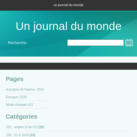
un journal du monde
Un journal du monde
Recherche:
Pages
A propos de l’auteur. 1531
Exergue 1539
Mode d’emploi 411
Catégories
101 : origine à l'an 01
(19)
102 : 01 à 1163
(15)