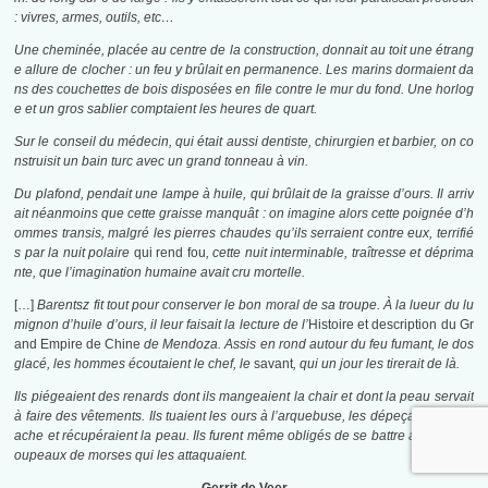
: vivres, armes, outils, etc…
Une cheminée, placée au centre de la construction, donnait au toit une étrang
e allure de clocher : un feu y brûlait en permanence. Les marins dormaient da
ns des couchettes de bois disposées en file contre le mur du fond. Une horlog
e et un gros sablier comptaient les heures de quart.
Sur le conseil du médecin, qui était aussi dentiste, chirurgien et barbier, on co
nstruisit un bain turc avec un grand tonneau à vin.
Du plafond, pendait une lampe à huile, qui brûlait de la graisse d’ours. Il arriv
ait néanmoins que cette graisse manquât : on imagine alors cette poignée d’h
ommes transis, malgré les pierres chaudes qu’ils serraient contre eux, terrifié
s par la nuit polaire
qui rend fou
, cette nuit interminable, traîtresse et déprima
nte, que l’imagination humaine avait cru mortelle.
[…]
Barentsz fit tout pour conserver le bon moral de sa troupe. À la lueur du lu
mignon d’huile d’ours, il leur faisait la lecture de l’
Histoire et description du Gr
and Empire de Chine
de Mendoza. Assis en rond autour du feu fumant, le dos
glacé, les hommes écoutaient le chef, le
savant
, qui un jour les tirerait de là.
Ils piégeaient des renards dont ils mangeaient la chair et dont la peau servait
à faire des vêtements.
Ils tuaient les ours à l’arquebuse, les dépeçaient à la h
ache et récupéraient la peau. Ils furent même obligés de se battre avec des tr
oupeaux de morses qui les attaquaient.