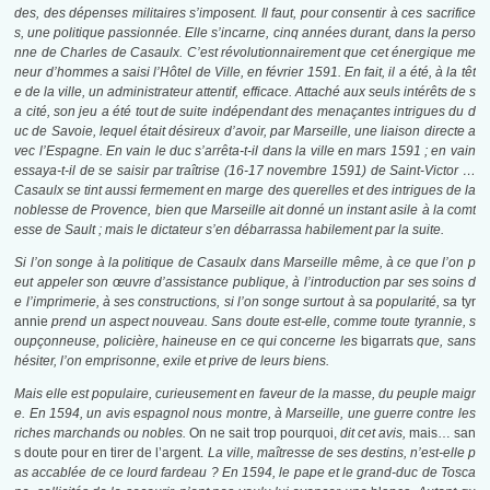
des, des dépenses militaires s’imposent. Il faut, pour consentir à ces sacrifice
s, une politique passionnée. Elle s’incarne, cinq années durant, dans la perso
nne de Charles de Casaulx. C’est révolutionnairement que cet énergique me
neur d’hommes a saisi l’Hôtel de Ville, en février 1591. En fait, il a été, à la têt
e de la ville, un administrateur attentif, efficace. Attaché aux seuls intérêts de s
a cité, son jeu a été tout de suite indépendant des menaçantes intrigues du d
uc de Savoie, lequel était désireux d’avoir, par Marseille, une liaison directe a
vec l’Espagne. En vain le duc s’arrêta-t-il dans la ville en mars 1591 ; en vain
essaya-t-il de se saisir par traîtrise (16-17 novembre 1591) de Saint-Victor …
Casaulx se tint aussi fermement en marge des querelles et des intrigues de la
noblesse de Provence, bien que Marseille ait donné un instant asile à la comt
esse de Sault ; mais le dictateur s’en débarrassa habilement par la suite.
Si l’on songe à la politique de Casaulx dans Marseille même, à ce que l’on p
eut appeler son œuvre d’assistance publique, à l’introduction par ses soins d
e l’imprimerie, à ses constructions, si l’on songe surtout à sa popularité, sa
tyr
annie
prend un aspect nouveau. Sans doute est-elle, comme toute tyrannie, s
oupçonneuse, policière, haineuse en ce qui concerne les
bigarrats
que, sans
hésiter, l’on emprisonne, exile et prive de leurs biens.
Mais elle est populaire, curieusement en faveur de la masse, du peuple maigr
e. En 1594, un avis espagnol nous montre, à Marseille, une guerre contre les
riches marchands ou nobles.
On ne sait trop pourquoi,
dit cet avis,
mais… san
s doute pour en tirer de l’argent.
La ville, maîtresse de ses destins, n’est-elle p
as accablée de ce lourd fardeau ? En 1594, le pape et le grand-duc de Tosca