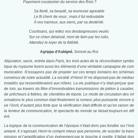
Payement coustumier du service des Rois ?
Sa fierté, sa beauté, sa ieunesse agreable
Le fit cherir de vous ; mais il fut redoutable
À vos haineux, aux siens, par sa dextérité.
Courtisans, qui iettez vos desdaigneuses veuës
Sur ce chien delaissé, mort de faim par les ruës,
Attendez le loyer de la fidélité.
Agrippa d’Aubigné.
Sonnet au Roi
Abjuration, sacre, entrée dans Paris, les trois actes de la réconciliation symbo
lique du royaume furent aussi les éléments d’une véritable campagne de com
munication. N’essayons pas de projeter sur ces temps lointains les schémas
convenus de notre actualité. La société d’Henri IV ne disposait pas de médias
installés qui ressembleraient aux nôtres. La vie publique n’y était perçue que
de loin, au travers du filtre d’innombrables transmissions de piéton à cavalier,
de prêcheurs à fidèles, de clientèles de tripots. Le mode de circulation des inf
ormations le plus commun était finalement la rumeur, plus puissante encore q
ue l’écrit, d’autant plus forte que la vérification était difficile et qu’en raison de
la lenteur de communication, le spectacle du monde se faisait toujours en diff
éré.
La logique de la communication de l’époque n’était donc pas fondée sur l’inst
antané. Il s’agissait, Henri le comprit mieux que personne, de susciter la trans
mission et l’amplification d’un événement par le bouche à oreille. Il fallait don