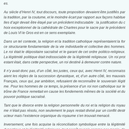
es.
Au siècle d’Henri IV, tout discours, toute proposition devaient être justifiés par
la tradition, par la coutume, et le moindre écart par rapport aux façons habitue
lles d’agir devait être étayé par un précédent indiscutable : la justification du c
hoix exceptionnel de la cathédrale de Chartres pour le sacre par le précédent
de Louis VI le Gros est en ce sens exemplaire.
Dans un tel contexte, la religion et la tradition catholique représentaient la for
ce structurante fondamentale de la vie individuelle et collective des hommes.
Le roi était le dépositaire sacralisé et le garant de cet ordre politico-religieux.
La légitimité politique était indissociable de la légitimité religieuse. Un roi prot
estant était, dans cette perspective, un roi destiné à demeurer contre nature.
Il n’y avait donc pas, d’un côté, les justes, ceux qui, avec Henri IV, reconnaiss
aient les règles de la succession dynastique, et, d’un autre côté, les
mauvais
Français
, ceux qui, par ambition, refusaient de reconnaître le souverain légiti
me. Pour les hommes de ce temps, la présence d’un roi non catholique sur le
trône de France remettait en cause les fondements mêmes de la société et du
pouvoir politique sacralisé.
Tant que le divorce entre la religion personnelle du roi et la religion du royau
me n’était pas résolu, non seulement le pays res­tait divisé par un conflit destr
ucteur mais l’existence organique du royaume s’en trouvait menacé.
Inversement, une fois acquise la réconciliation symbolique entre la légitimité