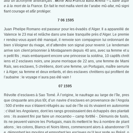
afia
un acronyme antifrançais :
M
orte
A
lla
F
rancia
I
talia
A
nella – L’Italie aspir
e à la mort de la France.
En fait le mot mafia vient de l’arabe mû-afar, mû signi
fiant courage et afâr protéger.
7 06 1595
Juan Phelipe Romano est passeur pour les évadés d’Alger. Il a appareillé de
Valence le 23 mai et relâche dans une baie tranquille près d’Alger. Le premie
r rendez-vous ayant été manqué, il renvoie son compagnon lui ordonnant de
bien s’éloigner du rivage, et d’attendre son signal pour revenir. Le lendemain
arrive son
client
prisonnier à Mostaganem depuis 40 ans, avec sa femme et u
n petit fils ; mais embarquent encore une princesse la
soldina
, 10 captifs chrét
iens et 2 esclaves noirs, une jeune morisque de 22 ans, une femme de Mami
Raïs, ses esclaves, 5 chrétiens, dont une femme, un Portugais, maître serrurie
r à Alger, sa femme et deux enfants, et des esclaves chrétiens qui profitent de
l’aubaine : le voyage n’aura pas été vain !
07 1595
Révolte d’esclaves à Sao Tomé. À l’origine, le naufrage au large de l’île, pres
que cinquante ans plus tôt, d’un navire d’esclaves en provenance de l’Angola
: 500 d’entre eux s’étaient réfugiés au sud de l’île où ils vivaient en autonomie
: c’était les
Angolares
, dont les rangs grossissaient des échappés des plantati
ons : ils avaient fini par faire un
mocambo –
camp fortifié -. Démunis de fusils,
ils ne peuvent vaincre les Portugais, mais ils mettent le feu à nombre de plant
ations ; les colons, Blancs et Noirs libres, commencent alors à abandonner l’îl
e, démontant les moulins et emportant les esclaves qu’il leur reste au Brésil, o