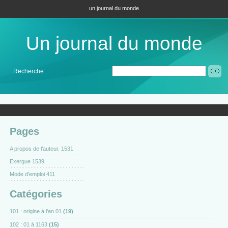
un journal du monde
Un journal du monde
Recherche:
Pages
A propos de l’auteur. 1531
Exergue 1539
Mode d’emploi 411
Catégories
101 : origine à l'an 01
(19)
102 : 01 à 1163
(15)