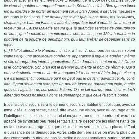
uelques spécialistes, et Pierre Joxe, président de la Cour des Comptes, laque
lle vient de publier un rapport féroce sur la Sécurité sociale. Bien que sa fonct
ion lui interdise de porter un jugement sur le plan Juppé, il dit :
Ces mesures v
ont dans le bon sens.
Il ne devait pas savoir que, sur ce point, les socialistes,
chapitrés par Laurent Fabius, avaient changé leur fusil d’épaule. Un ancien di
recteur de la Caisse Maladie assura que le quart des services de chirurgie so
nt vides, que la moitié des médicaments sont inutiles, que 320 laboratoires fa
briquent de la poudre de perlimpinpin, qu’il faut arrêter de dépenser sans co
mpter.
[…] Il fallut attendre le Premier ministre, à
7 sur 7
, pour que les choses soient
claires et qu’une architecture cohérente apparaisse à laquelle adhérer, même
si elle dérange des intérêts particuliers. Alain Juppé est content de lui. On pe
ut le comprendre. Son plan est le premier qui mérite le nom de réforme. Qui p
eut avoir sincèrement envie de le torpiller? La chance d’Alain Juppé, c’est q
u’il est tellement impopulaire qu’il ne peut pas le devenir davantage. Au contr
aire, il peut seulement retrouver un peu de lustre en gouvernant enfin, quelle
que soit l’agitation de ses contradicteurs. On ne fait pas de réforme sans déch
aîner des forces hostiles. Prions seulement pour que celle-là soit la bonne.
Et de fait, ce discours sera le dernier discours véritablement politique, avec co
mme visée le long terme, c’est à dire, avec une vision, avec du courage et de
l’intelligence… et ce sont les court et moyen terme qui l’emporteront avec la c
apacité de syndicats peu représentatifs à faire descendre les manifestants da
ns la rue avec une rage telle que ces mesures seront mises au placard ! Tout
e puissance de la démagogie. Après cette dernière salve on n’aura plus que
des compromis : surtout ne pas se mettre à dos les syndicats, surtout ne pas s