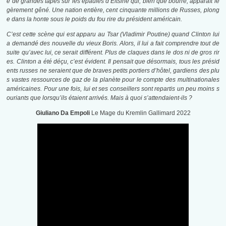
e de grandes tapes sur les épaules d’Eltsine qui, bien que bourré, apparaît lé
gèrement gêné. Une nation entière, cent cinquante millions de Russes, plong
e dans la honte sous le poids du fou rire du président américain.
C’est cette scène qui est apparu au Tsar (Vladimir Poutine) quand Clinton lui
a demandé des nouvelle du vieux Boris. Alors, il lui a fait comprendre tout de
suite qu’avec lui, ce serait différent. Plus de claques dans le dos ni de gros rir
es. Clinton a été déçu, c’est évident. Il pensait que désormais, tous les présid
ents russes ne seraient que de braves petits portiers d’hôtel, gardiens des plu
s vastes ressources de gaz de la planète pour le compte des multinationales
américaines. Pour une fois, lui et ses conseillers sont repartis un peu moins s
ouriants que lorsqu’ils étaient arrivés. Mais à quoi s’attendaient-ils ?
Giuliano Da Empoli
Le Mage du Kremlin Gallimard 2022