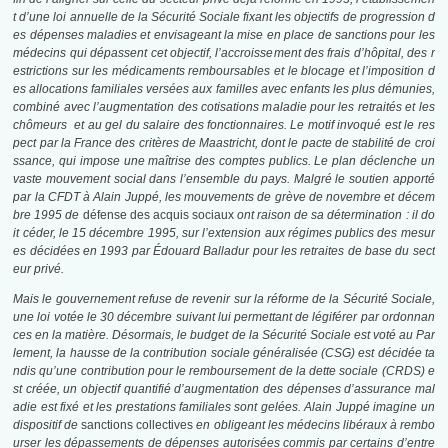
t d’une loi annuelle de la Sécurité Sociale fixant les objectifs de progression d
es dépenses maladies et envisageant la mise en place de sanctions pour les
médecins qui dépassent cet objectif, l’accroissement des frais d’hôpital, des r
estrictions sur les médicaments remboursables et le blocage et l’imposition d
es allocations familiales versées aux familles avec enfants les plus démunies,
combiné avec l’augmentation des cotisations maladie pour les retraités et les
chômeurs et au gel du salaire des fonctionnaires. Le motif invoqué est le res
pect par la France des critères de Maastricht, dont le pacte de stabilité de croi
ssance, qui impose une maîtrise des comptes publics. Le plan déclenche un
vaste mouvement social dans l’ensemble du pays. Malgré le soutien apporté
par la CFDT à Alain Juppé, les mouvements de grève de novembre et décem
bre 1995 de
défense des acquis sociaux
ont raison de sa détermination : il do
it céder, le
15 décembre 1995
, sur l’extension aux régimes publics des mesur
es décidées en 1993 par Édouard Balladur pour les retraites de base du sect
eur privé.
Mais le gouvernement refuse de revenir sur la réforme de la Sécurité Sociale,
une loi votée le
30 décembre
suivant lui permettant de légiférer par ordonnan
ces en la matière. Désormais, le budget de la Sécurité Sociale est voté au Par
lement, la hausse de la contribution sociale généralisée (CSG) est décidée ta
ndis qu’une contribution pour le remboursement de la dette sociale (CRDS) e
st créée, un objectif quantifié d’augmentation des dépenses d’assurance mal
adie est fixé et les prestations familiales sont gelées. Alain Juppé imagine un
dispositif de
sanctions collectives
en obligeant les médecins libéraux à rembo
urser les dépassements de dépenses autorisées commis par certains d’entre