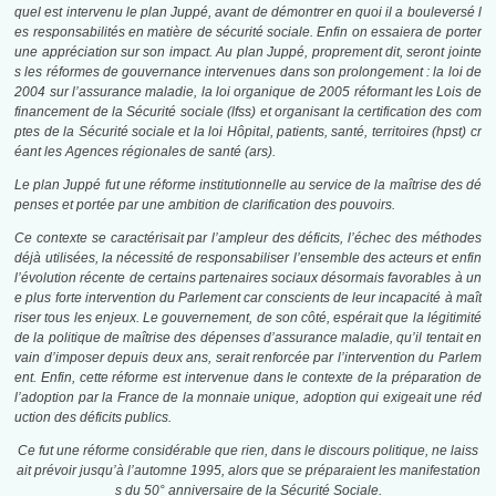
quel est intervenu le plan Juppé, avant de démontrer en quoi il a bouleversé l
es responsabilités en matière de sécurité sociale. Enfin on essaiera de porter
une appréciation sur son impact. Au plan Juppé, proprement dit, seront jointe
s les réformes de gouvernance intervenues dans son prolongement : la loi de
2004 sur l’assurance maladie, la loi organique de 2005 réformant les Lois de
financement de la Sécurité sociale (
lfss
) et organisant la certification des com
ptes de la Sécurité sociale et la loi Hôpital, patients, santé, territoires (
hpst
) cr
éant les Agences régionales de santé (
ars
).
Le plan Juppé fut une réforme institutionnelle au service de la maîtrise des dé
penses et portée par une ambition de clarification des pouvoirs.
Ce contexte se caractérisait par l’ampleur des déficits, l’échec des méthodes
déjà utilisées, la nécessité de responsabiliser l’ensemble des acteurs et enfin
l’évolution récente de certains partenaires sociaux désormais favorables à un
e plus forte intervention du Parlement car conscients de leur incapacité à maît
riser tous les enjeux. Le gouvernement, de son côté, espérait que la légitimité
de la politique de maîtrise des dépenses d’assurance maladie, qu’il tentait en
vain d’imposer depuis deux ans, serait renforcée par l’intervention du Parlem
ent. Enfin, cette réforme est intervenue dans le contexte de la préparation de
l’adoption par la France de la monnaie unique, adoption qui exigeait une réd
uction des déficits publics.
Ce fut une réforme considérable que rien, dans le discours politique, ne laiss
ait prévoir jusqu’à l’automne 1995, alors que se préparaient les manifestation
s du 50° anniversaire de la Sécurité Sociale.