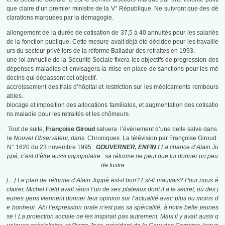
que claire d’un premier ministre de la V° République. Ne suivront que des dé
clarations marquées par la démagogie.
allongement de la durée de cotisation de 37,5 à 40 annuités pour les salariés
de la fonction publique. Cette mesure avait déjà été décidée pour les travaille
urs du secteur privé lors de la réforme Balladur des retraites en 1993.
une loi annuelle de la Sécurité Sociale fixera les objectifs de progression des
dépenses maladies et envisagera la mise en place de sanctions pour les mé
decins qui dépassent cet objectif.
accroissement des frais d’hôpital et restriction sur les médicaments rembours
ables.
blocage et imposition des allocations familiales, et augmentation des cotisatio
ns maladie pour les retraités et les chômeurs.
Tout de suite,
Françoise Giroud
saluera l’événement d’une belle salve dans
le
Nouvel Observateur, dans
Chroniques. La
télévision par Françoise Giroud.
N° 1620 du
23 novembre 1995 :
GOUVERNER, ENFIN !
La chance d’Alain Ju
ppé, c’est d’être aussi impopulaire : sa réforme ne peut que lui donner un peu
de lustre
[…] Le plan de réforme d’Alain Juppé est-il bon? Est-il mauvais? Pour nous é
clairer, Michel Field avait réuni l’un de ses plateaux dont il a le secret, où des j
eunes gens viennent donner leur opinion sur l’actualité avec plus ou moins d
e bonheur. Ah! l’expression orale n’est pas sa spécialité, à notre belle jeunes
se ! La protection sociale ne les inspirait pas autrement. Mais il y avait aussi q