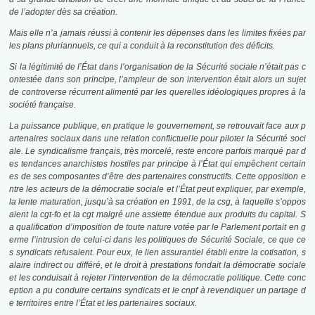
de l’adopter dès sa création.
Mais elle n’a jamais réussi à contenir les dépenses dans les limites fixées par
les plans pluriannuels, ce qui a conduit à la reconstitution des déficits.
Si la légitimité de l’État dans l’organisation de la Sécurité sociale n’était pas c
ontestée dans son principe, l’ampleur de son intervention était alors un sujet
de controverse récurrent alimenté par les querelles idéologiques propres à la
société française.
La puissance publique, en pratique le gouvernement, se retrouvait face aux p
artenaires sociaux dans une relation conflictuelle pour piloter la Sécurité soci
ale. Le syndicalisme français, très morcelé, reste encore parfois marqué par d
es tendances anarchistes hostiles par principe à l’État qui empêchent certain
es de ses composantes d’être des partenaires constructifs. Cette opposition e
ntre les acteurs de la démocratie sociale et l’État peut expliquer, par exemple,
la lente maturation, jusqu’à sa création en 1991, de la
csg
, à laquelle s’oppos
aient la
cgt-fo
et la
cgt
malgré une assiette étendue aux produits du capital. S
a qualification d’imposition de toute nature votée par le Parlement portait en g
erme l’intrusion de celui-ci dans les politiques de Sécurité Sociale, ce que ce
s syndicats refusaient. Pour eux, le lien assurantiel établi entre la cotisation, s
alaire indirect ou différé, et le droit à prestations fondait la démocratie sociale
et les conduisait à rejeter l’intervention de la démocratie politique. Cette conc
eption a pu conduire certains syndicats et le
cnpf
à revendiquer un partage d
e territoires entre l’État et les partenaires sociaux.