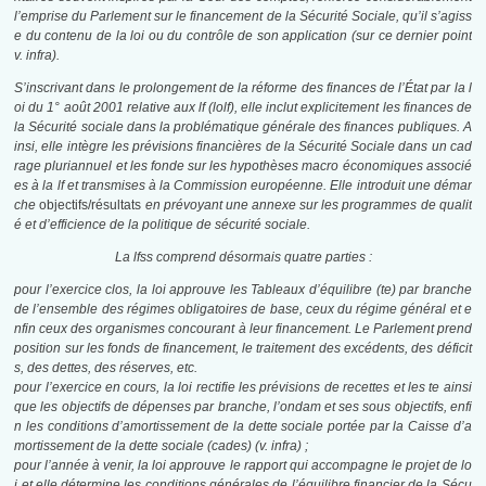
l’emprise du Parlement sur le financement de la Sécurité Sociale, qu’il s’agiss
e du contenu de la loi ou du contrôle de son application (sur ce dernier point
v. infra).
S’inscrivant dans le prolongement de la réforme des finances de l’État par la
l
oi
du 1° août 2001 relative aux
lf
(
lolf
), elle inclut explicitement les finances de
la Sécurité sociale dans la problématique générale des finances publiques. A
insi, elle intègre les prévisions financières de la Sécurité Sociale dans un cad
rage pluriannuel et les fonde sur les hypothèses macro économiques associé
es à la
lf
et transmises à la Commission européenne. Elle introduit une démar
che
objectifs/résultats
en prévoyant une annexe sur les programmes de qualit
é et d’efficience de la politique de sécurité sociale.
La
lfss
comprend désormais quatre parties :
pour l’exercice clos, la loi approuve les Tableaux d’équilibre (
te
) par branche
de l’ensemble des régimes obligatoires de base, ceux du régime général et e
nfin ceux des organismes concourant à leur financement. Le Parlement prend
position sur les fonds de financement, le traitement des excédents, des déficit
s, des dettes, des réserves, etc.
pour l’exercice en cours, la loi rectifie les prévisions de recettes et les
te
ainsi
que les objectifs de dépenses par branche, l’
ondam
et ses sous objectifs, enfi
n les conditions d’amortissement de la dette sociale portée par la Caisse d’a
mortissement de la dette sociale (
cades
) (v. infra) ;
pour l’année à venir, la loi approuve le rapport qui accompagne le projet de lo
i et elle détermine les conditions générales de l’équilibre financier de la Sécu