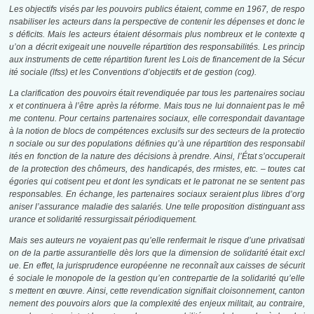
Les objectifs visés par les pouvoirs publics étaient, comme en 1967, de respo
nsabiliser les acteurs dans la perspective de contenir les dépenses et donc le
s déficits. Mais les acteurs étaient désormais plus nombreux et le contexte q
u’on a décrit exigeait une nouvelle répartition des responsabilités. Les princip
aux instruments de cette répartition furent les Lois de financement de la Sécur
ité sociale (
lfss
) et les Conventions d’objectifs et de gestion (
cog
).
La clarification des pouvoirs était revendiquée par tous les partenaires sociau
x et continuera à l’être après la réforme. Mais tous ne lui donnaient pas le mê
me contenu. Pour certains partenaires sociaux, elle correspondait davantage
à la notion de blocs de compétences exclusifs sur des secteurs de la protectio
n sociale ou sur des populations définies qu’à une répartition des responsabil
ités en fonction de la nature des décisions à prendre. Ainsi, l’État s’occuperait
de la protection des chômeurs, des handicapés, des rmistes, etc. – toutes cat
égories qui cotisent peu et dont les syndicats et le patronat ne se sentent pas
responsables. En échange, les partenaires sociaux seraient plus libres d’org
aniser l’assurance maladie des salariés. Une telle proposition distinguant ass
urance et solidarité ressurgissait périodiquement.
Mais ses auteurs ne voyaient pas qu’elle renfermait le risque d’une privatisati
on de la partie assurantielle dès lors que la dimension de solidarité était excl
ue. En effet, la jurisprudence européenne ne reconnaît aux caisses de sécurit
é sociale le monopole de la gestion qu’en contrepartie de la solidarité qu’elle
s mettent en œuvre. Ainsi, cette revendication signifiait cloisonnement, canton
nement des pouvoirs alors que la complexité des enjeux militait, au contraire,