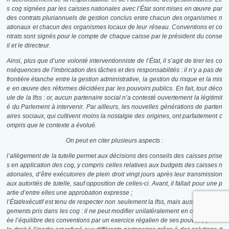
s
cog
signées par les caisses nationales avec l’État sont mises en œuvre par
des contrats pluriannuels de gestion conclus entre chacun des organismes n
ationaux et chacun des organismes locaux de leur réseau. Conventions et co
ntrats sont signés pour le compte de chaque caisse par le président du conse
il et le directeur.
Ainsi, plus que d’une volonté interventionniste de l’État, il s’agit de tirer les co
nséquences de l’imbrication des tâches et des responsabilités : il n’y a pas de
frontière étanche entre la gestion administrative, la gestion du risque et la mis
e en œuvre des réformes décidées par les pouvoirs publics. En fait, tout déco
ule de la
lfss
: or, aucun partenaire social n’a contesté ouvertement la légitimit
é du Parlement à intervenir. Par ailleurs, les nouvelles générations de parten
aires sociaux, qui cultivent moins la nostalgie des origines, ont parfaitement c
ompris que le contexte a évolué.
On peut en citer plusieurs aspects :
l’allègement de la tutelle permet aux décisions des conseils des caisses prise
s en application des
cog
, y compris celles relatives aux budgets des caisses n
ationales, d’être exécutoires de plein droit vingt jours après leur transmission
aux autorités de tutelle, sauf opposition de celles-ci. Avant, il fallait pour une p
artie d’entre elles une approbation expresse ;
l’État/exécutif est tenu de respecter non seulement la
lfss
, mais aussi les enga
gements pris dans les
cog
: il ne peut modifier unilatéralement en cours d’ann
ée l’équilibre des conventions par un exercice régalien de ses pouvoirs ;