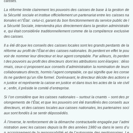
caisses.
La réforme limite clairement les pouvoirs des caisses de base à la gestion de
la Sécurité sociale et institue officiellement un partenariat entre les caisses na
tionales et l’État : celui-ci, garant du bon fonctionnement du service public de l
a Sécurité Sociale, interviendra plus directement dans la gestion administrativ
e, qui était considérée traditionnellement comme de la compétence exclusive
des caisses.
Il a été dit que les conseils des caisses locales sont les grands perdants de la
réforme au profit de l’État et des caisses nationales. Ils perdent en effet le pou
voir de nommer leur directeur et leur agent comptable. Par ailleurs, ils perden
t des pouvoirs au profit des directeurs dont les attributions sont élargies : déso
rmais, ceux-ci proposent aux conseils d’administration la nomination de leurs
collaborateurs directs, hormis l’agent comptable, ce qui signifie que les conse
ils ne gardent qu’un rôle formel. Dorénavant, le directeur décide des actions e
n justice et représente la caisse en justice et dans tous les actes de la vie civil
e ; enfin, il préside le comité d’entreprise.
Si l’on considère que les caisses nationales – surtout la
cnamts
– sont des pr
olongements de l’État, et que les pouvoirs ont été transférés des conseils aux
directeurs, et des caisses locales aux caisses nationales, les partenaires soci
aux sont fondés à se sentir dépossédés.
À l’inverse, le renforcement de la démarche contractuelle engagée par l’admi
nistration avec les caisses depuis la fin des années 1980 va dans le sens d’u
n accroissement de la responsabilité et de l’autonomie des gestionnaires. Le