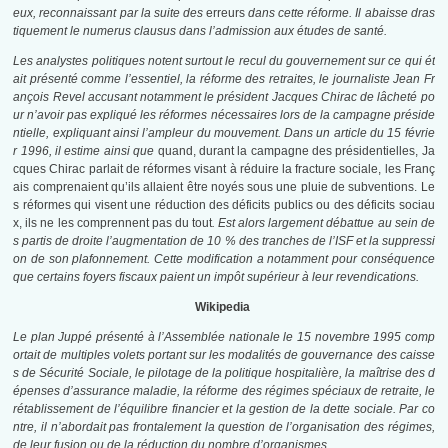
eux, reconnaissant par la suite des
erreurs
dans cette réforme
. Il abaisse dras
tiquement le numerus clausus dans l’admission aux études de santé
.
Les analystes politiques notent surtout le recul du gouvernement sur ce qui ét
ait présenté comme l’essentiel, la réforme des retraites, le journaliste Jean Fr
ançois Revel accusant notamment le président Jacques Chirac de lâcheté po
ur n’avoir pas expliqué les réformes nécessaires lors de la campagne préside
ntielle, expliquant ainsi l’ampleur du mouvement. Dans un article du
15 févrie
r 1996
, il estime ainsi que
quand, durant la campagne des présidentielles, Ja
cques Chirac parlait de réformes visant à réduire la fracture sociale, les Franç
ais comprenaient qu’ils allaient être noyés sous une pluie de subventions. Le
s réformes qui visent une réduction des déficits publics ou des déficits sociau
x, ils ne les comprennent pas du tout
. Est alors largement débattue au sein de
s partis de droite l’augmentation de 10 % des tranches de l’ISF
et la suppressi
on de son plafonnement
. Cette modification a notamment pour conséquence
que certains foyers fiscaux paient un impôt supérieur à leur revendications.
Wikipedia
Le plan Juppé présenté à l’Assemblée nationale le 15 novembre 1995 comp
ortait de multiples volets portant sur les modalités de gouvernance des caisse
s de Sécurité Sociale, le pilotage de la politique hospitalière, la maîtrise des d
épenses d’assurance maladie, la réforme des régimes spéciaux de retraite, le
rétablissement de l’équilibre financier et la gestion de la dette sociale. Par co
ntre, il n’abordait pas frontalement la question de l’organisation des régimes,
de leur fusion ou de la réduction du nombre d’organismes.