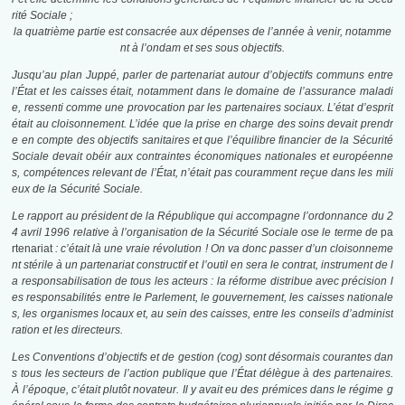
rité Sociale ;
la quatrième partie est consacrée aux dépenses de l’année à venir, notamme
nt à l’
ondam
et ses sous objectifs.
Jusqu’au plan Juppé, parler de partenariat autour d’objectifs communs entre
l’État et les caisses était, notamment dans le domaine de l’assurance maladi
e, ressenti comme une provocation par les partenaires sociaux. L’état d’esprit
était au cloisonnement. L’idée que la prise en charge des soins devait prendr
e en compte des objectifs sanitaires et que l’équilibre financier de la Sécurité
Sociale devait obéir aux contraintes économiques nationales et européenne
s, compétences relevant de l’État, n’était pas couramment reçue dans les mili
eux de la Sécurité Sociale.
Le rapport au président de la République qui accompagne l’ordonnance du 2
4 avril 1996 relative à l’organisation de la Sécurité Sociale ose le terme de
pa
rtenariat
: c’était là une vraie révolution ! On va donc passer d’un cloisonneme
nt stérile à un partenariat constructif et l’outil en sera le contrat, instrument de l
a responsabilisation de tous les acteurs : la réforme distribue avec précision l
es responsabilités entre le Parlement, le gouvernement, les caisses nationale
s, les organismes locaux et, au sein des caisses, entre les conseils d’administ
ration et les directeurs.
Les Conventions d’objectifs et de gestion (
cog
) sont désormais courantes dan
s tous les secteurs de l’action publique que l’État délègue à des partenaires.
À l’époque, c’était plutôt novateur. Il y avait eu des prémices dans le régime g