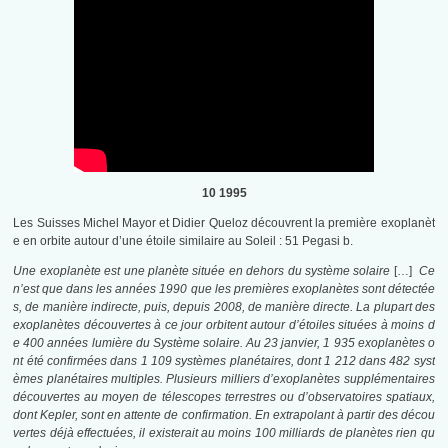
10 1995
Les Suisses Michel Mayor et Didier Queloz découvrent la première exoplanèt
e en orbite autour d’une étoile similaire au Soleil : 51 Pegasi b.
Une exoplanète est une planète située en dehors du système solaire
[…]
Ce
n’est que dans les années 1990 que les premières exoplanètes sont détectée
s, de manière indirecte, puis, depuis 2008, de manière directe. La plupart des
exoplanètes découvertes à ce jour orbitent autour d’étoiles situées à moins d
e 400 années lumière du Système solaire. Au 23 janvier, 1 935 exoplanètes o
nt été confirmées dans 1 109 systèmes planétaires, dont 1 212 dans 482 syst
èmes planétaires multiples. Plusieurs milliers d’exoplanètes supplémentaires
découvertes au moyen de télescopes terrestres ou d’observatoires spatiaux,
dont Kepler, sont en attente de confirmation. En extrapolant à partir des décou
vertes déjà effectuées, il existerait au moins 100 milliards de planètes rien qu