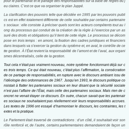
pour le partenariat et le partage des responsabilités sur la base de règles du j
eu claires. C’est ce que va organiser le plan Juppé.
La clarification des pouvoirs telle que décidée en 1995 par les pouvoirs publi
cs est en effet totalement différente de celle souhaitée par certains partenaire
s sociaux : elle consiste à préciser quels sont les acteurs compétents tout au l
ong du processus qui conduit de la création de la règle à l’exercice par un as
suré des droits et obligations qu’il tient de cette règle. Le processus se décom
pose en trois temps : en amont, la fixation des cadres juridiques et financiers
dans lesquels va s’exercer la gestion du système et, en aval, le contrôle de ce
tte gestion. À l’État revient la responsabilité de l’amont et de l’aval, aux organi
smes décentralisés, celle de la gestion.
Tout cela n’était pas vraiment nouveau, notre système fonctionnant déjà sur c
es trois temps. Ce qui était nouveau, c’était plus l’affirmation, la consécration
de ce partage de responsabilités, en rupture avec le discours ambiant issu de
l’idéologie des ordonnances de 1967. Jusqu’en 1993, le discours politique co
nsistait à flatter les partenaires sociaux en leur disant que la sécurité sociale
n’est pas l’affaire de l’État, mais celle des partenaires sociaux. Mais rien de c
oncret ne venait étayer ce discours. En outre, chacun savait que les partenair
es sociaux ne souhaitaient pas réellement voir leurs responsabilités accrues.
Les textes de 1996 ont essayé d’harmoniser le discours, les contraintes, les t
extes et la pratique.
Le Parlement était traversé de contradictions : d’un côté, il souhaitait voir son
rôle renforcé et, de l’autre, certains parlementaires demandaient de façon un