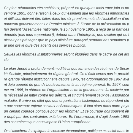
Ce plan néanmoins très ambitieux, préparé en quelques mois entre juin et no
vembre 1995, donne raison à ceux qui estiment que les réformes importantes
et difficiles doivent être faites dans les six premiers mois de l’installation d’un
nouveau gouvernement. Le Premier ministre, à l’issue de la présentation du p
lan devant l’Assemblée nationale, le 15 novembre 1995, a reçu de la part des
députés (pas tous cependant !), debout dans l’hémicycle, une ovation qui ne l
aissait pas présager que le pays allait être paralysé pendant des semaines p
ar une grève dure des agents des services publics.
Seules les réformes institutionnelles seront étudiées dans le cadre de cet arti
cle.
Le plan Juppé a profondément modifié la gouvernance des régimes de Sécur
ité Sociale, principalement du régime général. Ce n’était certes pas la premiè
re grande réforme institutionnelle depuis 1945, les ordonnances de 1967 aya
nt déjà apporté de grands bouleversements au régime général. En 1967, com
me en 1995, la réforme de l’organisation et de la gouvernance fut motivée par
la nécessité de lutter contre les déficits, et singulièrement ceux de l’assurance
maladie. Il arrive en effet que des organisations historiques ne répondent plu
s aux nouveaux enjeux sociaux et économiques. Il faut alors dans notre pays
un certain courage politique pour les réformer. Et ce courage doit souvent êtr
e dopé par des contraintes extérieures. En l’occurrence, il s’agit depuis 1995
des contraintes que nous impose l’Union européenne.
On s’attachera à expliquer le contexte économique, politique et social dans le