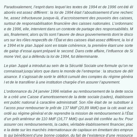
Paradoxalement, l’esprit dans lequel les textes de 1994 et de 1996 ont été él
aborés est assez différent : la loi de 1994 était l’aboutissement d’une recherc
he, assez infructueuse jusque-là, d’accroissement des pouvoirs des caisses,
surtout de responsabilisation financière des caisses nationales. L’ordonnanc
e de 1996, elle, intervient dans un contexte de partage des responsabilités. M
ais, finalement, alors qu’ils sont l’œuvre de deux gouvernements dont le disco
urs sur les rôles respectifs de l’État et des caisses était assez différent, la loi d
e 1994 et le plan Juppé sont en totale cohérence, la première étant une sorte
de galop d’essai ayant préparé le second. Dans cette affaire, l’influence de Si
mone Veil, qui a défendu la loi de 1994, fut déterminante.
Le plan Juppé a introduit au sein de la Sécurité Sociale une formule qu’on ne
connaissait jusqu’alors que dans le monde de l’entreprise : la structure de déf
aisance. Il s’agissait de sortir le déficit cumulé des comptes du régime généra
l et de le transférer à une institution chargée d’en assurer l’apurement.
L’ordonnance du 24 janvier 1996 relative au remboursement de la dette socia
le a créé une Caisse d’amortissement de la dette sociale (
cades
), établissem
ent public national à caractère administratif. Son rôle était de se substituer à
l’
acoss
pour rembourser le prêt de 137 MdF (20,89 Md€) que la
cdc
avait acc
ordé au régime général et de reprendre la mission de remboursement à l’État
d’un prêt antérieur de 110 MdF (16,77 Md€) qui avait été confiée au
fsv
. Pour
assurer ces remboursements, la
cades
, véritable établissement financier, plac
e la dette sur les marchés internationaux de capitaux en émettant des emprun
ts qui bénéficient d’une bonne cotation, du fait de l’existence d’une ressource