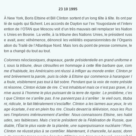
23 10 1995
À New York, Boris Eltsine et Bill Clinton sortent d’un long tête à tête. Ils ont par
lé de sujets qui fâchent. Les accords de Dayton sur l’ex Yougoslavie et l’interv
ention de l’OTAN que Moscou voit d’un très mauvais œil remplacer les Nation
s Unies en Bosnie. La veille, à la tribune des Nations Unies, le président russ
e avait, avec véhémence, dénoncé les velléités expansionnistes de l’Organis
ation du Traité de l’Atlantique Nord. Mais lors du point de presse commune, le
ton a changé du tout au tout.
Colonnes néoclassiques, drapeaux, garde présidentielle en grand uniforme e
t, sous la tribune, deux citrouilles en hommage à cette fête barbare que, com
me d’habitude, les Américains ont réussi à infliger au monde entier. Clinton pr
end brièvement la parole, puis la cède à Eltsine qui commence à haranguer l
a foule, visiblement pas tout à fait sobre. Pendant que la voix de notre préside
nt résonne, Clinton éclate de rire. C’est inhabituel mais ce n’est pas grave, il a
rrive aussi à l’homme le plus puissant de la terre de rigoler. Le problème, c’es
t que Clinton ne s’arrête pas. Il ne parvient pas à s’arrêter : le vieil ours, tituba
nt, ridicule, le fait littéralement s’esclaffer. Clinton a les larmes aux yeux, le vis
age écarlate, il est en plein fou rire. Cloués devant la télévision, nous les Rus
ses l’implorons intérieurement d’arrêter. Nous connaissons Eltsine, ses habit
udes, ses faiblesses. Mais c’est le président de la Fédération de Russie, que
diable, l’État le plus vaste de la planète, une superpuissance nucléaire ! Rien,
Clinton ne réussit plus à se contrôler. Maintenant, il chancelle, lui aussi, donn