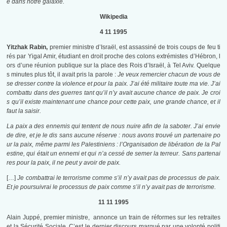
e dans notre galaxie.
Wikipedia
4 11 1995
Yitzhak Rabin,
premier ministre d’Israël, est assassiné de trois coups de feu ti
rés par Yigal Amir, étudiant en droit proche des colons extrémistes d’Hébron, l
ors d’une réunion publique sur la place des Rois d’Israël, à Tel Aviv. Quelque
s minutes plus tôt, il avait pris la parole :
Je veux remercier chacun de vous de
se dresser contre la violence et pour la paix. J’ai été militaire toute ma vie. J’ai
combattu dans des guerres tant qu’il n’y avait aucune chance de paix. Je croi
s qu’il existe maintenant une chance pour cette paix, une grande chance, et il
faut la saisir.
La paix a des ennemis qui tentent de nous nuire afin de la saboter. J’ai envie
de dire, et je le dis sans aucune réserve : nous avons trouvé un partenaire po
ur la paix, même parmi les Palestiniens : l’Organisation de libération de la Pal
estine, qui était un ennemi et qui n’a cessé de semer la terreur. Sans partenai
res pour la paix, il ne peut y avoir de paix.
[…]
Je combattrai le terrorisme comme s’il n’y avait pas de processus de paix.
Et je poursuivrai le processus de paix comme s’il n’y avait pas de terrorisme.
11 11 1995
Alain Juppé, premier ministre, annonce un train de réformes sur les retraites
et la Sécurité Sociale. C’est le dernier discours marqué par une volonté politi