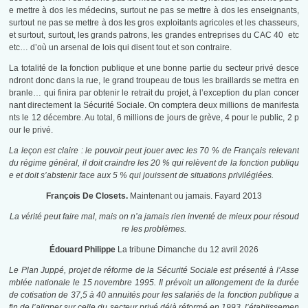
e mettre à dos les médecins, surtout ne pas se mettre à dos les enseignants,
surtout ne pas se mettre à dos les gros exploitants agricoles et les chasseurs,
et surtout, surtout, les grands patrons, les grandes entreprises du CAC 40 etc
etc… d’où un arsenal de lois qui disent tout et son contraire.
La totalité de la fonction publique et une bonne partie du secteur privé desce
ndront donc dans la rue, le grand troupeau de tous les braillards se mettra en
branle… qui finira par obtenir le retrait du projet, à l’exception du plan concer
nant directement la Sécurité Sociale. On comptera deux millions de manifesta
nts le 12 décembre. Au total, 6 millions de jours de grève, 4 pour le public, 2 p
our le privé.
La leçon est claire : le pouvoir peut jouer avec les 70 % de Français relevant
du régime général, il doit craindre les 20 % qui relèvent de la fonction publiqu
e et doit s’abstenir face aux 5 % qui jouissent de situations privilégiées.
François De Closets.
Maintenant ou jamais. Fayard 2013
La vérité peut faire mal, mais on n’a jamais rien inventé de mieux pour résoud
re les problèmes.
Édouard Philippe
La tribune Dimanche du 12 avril 2026
Le Plan Juppé, projet de réforme de la Sécurité Sociale est présenté à l’Asse
mblée nationale le
15 novembre 1995
. Il prévoit un allongement de la durée
de cotisation de 37,5 à 40 annuités pour les salariés de la fonction publique a
fin de l’aligner sur celle du secteur privé déjà réformé en 1993, l’établissemen