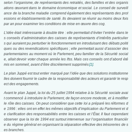
selon l’organisme, de représentants des retraités, des familles et des organis
ations œuvrant dans le domaine économique et social. Le conseil de surveill
ance de la branche maladie comprend également des représentants des prof
essions et établissements de santé. Ils devaient se réunir au moins deux fois
par an pour examiner les conditions de mise en œuvre des
cog
.
L’idée était intéressante à double titre : elle permettait d’éviter l’entrée dans le
s conseils d’administration des caisses de représentants d’intérêts particulier
s qui auraient pu perturber le fonctionnement en introduisant des débats politi
ques ou des revendications spécifiques ; elle permettait aussi d’associer des
parlementaires au moment où le Parlement, peu familier de la Sécurité social
e, allait devoir voter chaque année les
lfss
. Mais ces conseils ont d’abord été
mis en sommeil, avant d’être discrètement supprimés
[1]
.
Le plan Juppé est tout entier marqué par l’idée que des solutions institutionne
lles doivent fournir le cadre de la responsabilité des acteurs et garantir le resp
ect des engagements.
Avant le plan Juppé, la loi du 25 juillet 1994 relative à la Sécurité sociale avai
t commencé à introduire le Parlement, de façon encore modeste, et à modifier
le rôle des caisses. On peut considérer que cette loi a préparé les réformes d
e 1996 : elles ont en effet les mêmes objectifs d’implication du Parlement et d
e clarification des responsabilités entre les caisses et l’État. Il faut cependant
observer que la loi de 1994 est surtout intervenue sur l’organisation financièr
e du régime général en organisant la séparation effective des trésoreries de s
es branches.