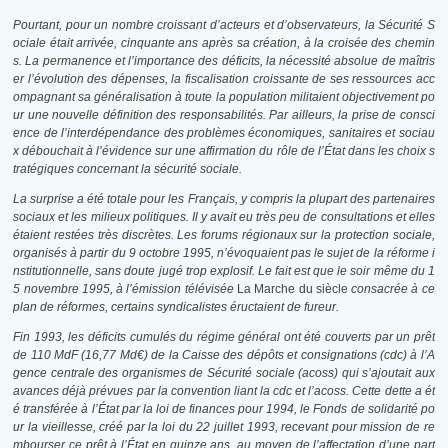
Pourtant, pour un nombre croissant d’acteurs et d’observateurs, la Sécurité S
ociale était arrivée, cinquante ans après sa création, à la croisée des chemin
s. La permanence et l’importance des déficits, la nécessité absolue de maîtris
er l’évolution des dépenses, la fiscalisation croissante de ses ressources acc
ompagnant sa généralisation à toute la population militaient objectivement po
ur une nouvelle définition des responsabilités. Par ailleurs, la prise de consci
ence de l’interdépendance des problèmes économiques, sanitaires et sociau
x débouchait à l’évidence sur une affirmation du rôle de l’État dans les choix s
tratégiques concernant la sécurité sociale.
La surprise a été totale pour les Français, y compris la plupart des partenaires
sociaux et les milieux politiques. Il y avait eu très peu de consultations et elles
étaient restées très discrètes. Les forums régionaux sur la protection sociale,
organisés à partir du 9 octobre 1995, n’évoquaient pas le sujet de la réforme i
nstitutionnelle, sans doute jugé trop explosif. Le fait est que le soir même du 1
5 novembre 1995, à l’émission télévisée
La Marche du siècle
consacrée à ce
plan de réformes, certains syndicalistes éructaient de fureur.
Fin 1993, les déficits cumulés du régime général ont été couverts par un prêt
de 110 MdF (16,77 Md€) de la Caisse des dépôts et consignations (
cdc
) à l’A
gence centrale des organismes de Sécurité sociale (
acoss
) qui s’ajoutait aux
avances déjà prévues par la convention liant la
cdc
et l’
acoss
. Cette dette a ét
é transférée à l’État par la loi de finances pour 1994, le Fonds de solidarité po
ur la vieillesse, créé par la loi du 22 juillet 1993, recevant pour mission de re
mbourser ce prêt à l’État en quinze ans, au moyen de l’affectation d’une part