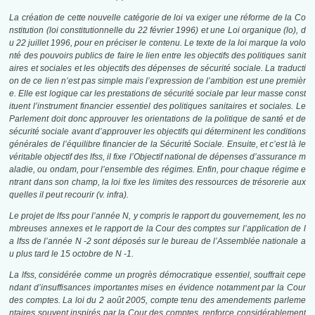
La création de cette nouvelle catégorie de loi va exiger une réforme de la Co
nstitution (loi constitutionnelle du 22 février 1996) et une Loi organique (
lo
), d
u 22 juillet 1996, pour en préciser le contenu. Le texte de la
loi
marque la volo
nté des pouvoirs publics de faire le lien entre les objectifs des politiques sanit
aires et sociales et les objectifs des dépenses de sécurité sociale. La traducti
on de ce lien n’est pas simple mais l’expression de l’ambition est une premièr
e. Elle est logique car les prestations de sécurité sociale par leur masse const
ituent l’instrument financier essentiel des politiques sanitaires et sociales. Le
Parlement doit donc approuver les orientations de la politique de santé et de
sécurité sociale avant d’approuver les objectifs qui déterminent les conditions
générales de l’équilibre financier de la Sécurité Sociale. Ensuite, et c’est là le
véritable objectif des
lfss
, il fixe l’Objectif national de dépenses d’assurance m
aladie, ou
ondam
, pour l’ensemble des régimes. Enfin, pour chaque régime e
ntrant dans son champ, la loi fixe les limites des ressources de trésorerie aux
quelles il peut recourir (v. infra).
Le projet de
lfss
pour l’année N, y compris le rapport du gouvernement, les no
mbreuses annexes et le rapport de la Cour des comptes sur l’application de l
a
lfss
de l’année N -2 sont déposés sur le bureau de l’Assemblée nationale a
u plus tard le 15 octobre de N -1.
La
lfss
, considérée comme un progrès démocratique essentiel, souffrait cepe
ndant d’insuffisances importantes mises en évidence notamment par la Cour
des comptes. La
loi
du 2 août 2005, compte tenu des amendements parleme
ntaires souvent inspirés par la Cour des comptes, renforce considérablement