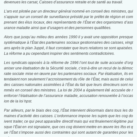
devenues les
carsat
, Caisses d’assurance retraite et de santé au travail.
L’
ars
est pilotée par un directeur général nommé en conseil des ministres, qui
s’appuie sur un conseil de surveillance présidé par le préfet de région et com
prenant des élus locaux, des représentants de l’État et des organismes d’ass
urance maladie ainsi que d’usagers et des personnes qualifiées.
Alors que jusqu’au milieu des années 1990 il y avait une opposition presque
systématique à l’État des partenaires sociaux gestionnaires des caisses, vingt
ans après le plan Juppé, il faut constater que leurs relations se sont apaisées.
La réforme a pu cependant inspirer des sentiments contradictoires.
Les syndicats opposés à la réforme de 1996 l’ont tout de suite accusée d’org
aniser une étatisation de la Sécurité sociale, c’est-à-dire un recul de la démoc
ratie sociale mise en œuvre par les partenaires sociaux. Par étatisation, ils en
tendaient non seulement l’accroissement du rôle de l’État, mais aussi de celui
des caisses nationales assimilées à l’État du fait que leurs directeurs sont no
mmés en conseil des ministres. La loi de 2004 a également été accusée de r
enforcer l’étatisation de l’assurance maladie, accusation renouvelée à l’occas
ion de la loi
hpst
.
Par ailleurs, par le biais des
cog
, l’État intervient désormais dans tous les do
maines d’activité des caisses. L’ordonnance impose les sujets que les
cog
do
ivent traiter, ce qui peut apparaître directif mais qui est finalement légitime pui
sque l’État en est signataire, que ces
cog
doivent mettre en œuvre les
lfss
et q
ue l’État s’impose aussi des contraintes qui sont autant de garanties pour les