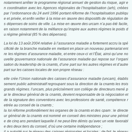
notamment arrêter le programme régional annuel de gestion du risque, agir e
n coordination avec les Agences régionales de l’hospitalisation (
arh
), créées
par l’ordonnance du 24 avril 1996 portant réforme de l’hospitalisation publiqu
e et privée, et enfin veiller à la mise en œuvre des dispositifs de régulation de
s dépenses de soins de ville. La mise en œuvre des
urcam
n’a pas été facile,
en raison notamment de la méfiance qu’inspire aux autres régimes le poids d
u régime général (85 % des dépenses).
La loi du 13 août 2004 relative à l’assurance maladie a fortement accru la spé
cificité de la branche maladie en mettant en place un nouveau partenariat ent
re les régimes d’assurance maladie, et entre ceux-ci et l’État, ainsi qu’une no
uvelle gouvernance nationale de l’assurance maladie qui repose sur l’organi
sation du leadership de la
cnamts
, d’une part sur les autres régimes et d’autre
part sur les caisses locales de son propre réseau :
elle crée l’Union nationale des caisses d’assurance maladie (
uncam
), établis
sement public administratif regroupant sous la direction de la
cnamts
les trois
grands régimes.
l’uncam
, plus précisément son collège de directeurs mené p
ar le directeur général de la
cnamts
, devient responsable de la négociation et
de la signature des conventions avec les professions de santé, compétence r
etirée au conseil de la
cnamts
;
la loi réforme profondément les organes de la
cnamts
et des
cpam
: le directe
ur général de la
cnamts
est nommé en conseil des ministres pour une périod
e de cinq ans pendant laquelle il ne peut être démis qu’avec un vote favorabl
e des deux tiers du conseil, d’où une certaine indépendance ;
il a autorité sur le réseau des caisses régionales et locales : de fait, le réseau