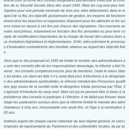
énéral sous la forme des contrats budgétaires pluriannuels initiés par la Direc
tion de la Sécurité Sociale (
dss
) dès avant 1990. Mais les
cog
vont plus loin.
Signées pour une période minimale de trois ans, elles déterminent, dans le re
spect de la
lfss
, les objectifs pluriannuels de gestion, les moyens de fonctionn
ement dont les branches et organismes disposent pour les atteindre et les act
ions mises en œuvre à ces fins par chacun des signataires. Des avenants an
nuels sont prévus, notamment en fonction des
lfss
annuelles ou pour tenir co
mpte de modifications importantes de la charge de travail des caisses dues a
ux évolutions législatives et réglementaires. Enfin, elles précisent le processu
s d’évaluation contradictoire des résultats obtenus au regard des objectifs fixé
s.
Alors que la
dss
proposait en 1995 de limiter le nombre des administrateurs a
u sein des conseils afin de les responsabiliser davantage, la réforme a fait l’in
verse : les conseils compteront encore plus de membres. Outre le retour (dan
s les textes, car dans les faits il n’y avait déjà plus d’élections) à la désignatio
n des administrateurs syndicalistes, la réforme introduit des Personnes qualifi
ées (
pq
) issues de la société civile et désignées
intuitu personae
par l’État. Il
s’agissait d’introduire du sang neuf. Mais ces
pq
ne peuvent être ni élues à la
présidence des conseils ni participer à l’élection. Il ne fallait pas froisser dava
ntage les partenaires sociaux alors que la réforme limitait le mandat des admi
nistrateurs à cinq ans, renouvelable une seule fois, et l’âge à la nomination à
65 ans.
Institués auprès de chaque caisse nationale du seul régime général, ils sont c
omposés de représentants du Parlement et des collectivités locales, de
pq
et,