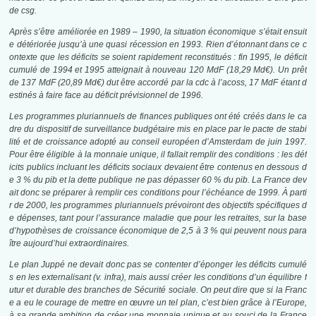
de
csg
.
Après s’être améliorée en 1989 – 1990, la situation économique s’était ensuit
e détériorée jusqu’à une quasi récession en 1993. Rien d’étonnant dans ce c
ontexte que les déficits se soient rapidement reconstitués : fin 1995, le déficit
cumulé de 1994 et 1995 atteignait à nouveau 120 MdF (18,29 Md€). Un prêt
de 137 MdF (20,89 Md€) dut être accordé par la
cdc
à l’
acoss
, 17 MdF étant d
estinés à faire face au déficit prévisionnel de 1996.
Les programmes pluriannuels de finances publiques ont été créés dans le ca
dre du dispositif de surveillance budgétaire mis en place par le pacte de stabi
lité et de croissance adopté au conseil européen d’Amsterdam de juin 1997.
Pour être éligible à la monnaie unique, il fallait remplir des conditions : les déf
icits publics incluant les déficits sociaux devaient être contenus en dessous d
e 3 % du
pib
et la dette publique ne pas dépasser 60 % du
pib
. La France dev
ait donc se préparer à remplir ces conditions pour l’échéance de 1999. À parti
r de 2000, les programmes pluriannuels prévoiront des objectifs spécifiques d
e dépenses, tant pour l’assurance maladie que pour les retraites, sur la base
d’hypothèses de croissance économique de 2,5 à 3 % qui peuvent nous para
ître aujourd’hui extraordinaires.
Le plan Juppé ne devait donc pas se contenter d’éponger les déficits cumulé
s en les externalisant (v. infra), mais aussi créer les conditions d’un équilibre f
utur et durable des branches de Sécurité sociale. On peut dire que si la Franc
e a eu le courage de mettre en œuvre un tel plan, c’est bien grâce à l’Europe,
à sa grande ambition de créer une monnaie unique et au souci de la France