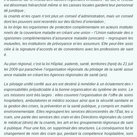
est désormais hiérarchisé même si les caisses locales gardent leur personnal
ité juridique ;
la
cnamts
et les
cpam
n’ont plus un conseil d’administration, mais un conseil
dont les pouvoirs sont recentrés sur des tâches d’orientation ;
la loi érige les organismes de protection complémentaire en acteurs institutio
nnels de la couverture maladie en créant une union – l’Union nationale des o
rganismes complémentaires d’assurance maladie (
unocam
) – regroupant les
mutuelles, les institutions de prévoyance et les assureurs. Elle peut être asso
ciée à la signature d’accords et de conventions avec les professions de sant
é.
Au plan régional, c’est la loi Hôpital, patients, santé, territoires (
hpst
) du 21 juil
let 2009 qui parachève l’organisation régionale du pilotage de la santé assur
ance maladie en créant les Agences régionales de santé (
ars
).
Le pilotage unifié confié aux
ars
est destiné à remédier à un éclatement des r
esponsabilités préjudiciable à la bonne organisation du système de soins. Le
urs missions sont très larges : elles couvrent l’organisation de l’offre de soins
hospitaliers, ambulatoires et médico sociaux ainsi que la sécurité sanitaire et
la gestion des crises, la prévention et la santé publique, y compris en matière
environnementale. Elles regroupent les services déconcentrés de l’État, les
u
rcam
, une partie des services des
cram
et des Directions régionales du contrô
le médical (
drsm
) de la
cnamts
, les
arh
et les groupements régionaux de sant
é publique. Pour une fois, on supprimait des structures. La conséquence fut le
changement de nom des
cram
qui, perdant la compétence hospitalière, sont