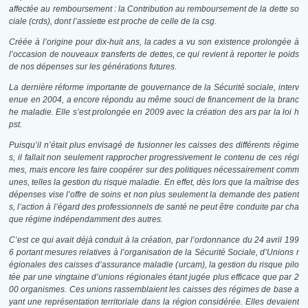
affectée au remboursement : la Contribution au remboursement de la dette so
ciale (
crds
), dont l’assiette est proche de celle de la
csg
.
Créée à l’origine pour dix-huit ans, la
cades
a vu son existence prolongée à
l’occasion de nouveaux transferts de dettes, ce qui revient à reporter le poids
de nos dépenses sur les générations futures.
La dernière réforme importante de gouvernance de la Sécurité sociale, interv
enue en 2004, a encore répondu au même souci de financement de la branc
he maladie. Elle s’est prolongée en 2009 avec la création des
ars
par la loi
h
pst
.
Puisqu’il n’était plus envisagé de fusionner les caisses des différents régime
s, il fallait non seulement rapprocher progressivement le contenu de ces régi
mes, mais encore les faire coopérer sur des politiques nécessairement comm
unes, telles la gestion du risque maladie. En effet, dès lors que la maîtrise des
dépenses vise l’offre de soins et non plus seulement la demande des patient
s, l’action à l’égard des professionnels de santé ne peut être conduite par cha
que régime indépendamment des autres.
C’est ce qui avait déjà conduit à la création, par l’ordonnance du 24 avril 199
6 portant mesures relatives à l’organisation de la Sécurité Sociale, d’Unions r
égionales des caisses d’assurance maladie (
urcam
), la gestion du risque pilo
tée par une vingtaine d’unions régionales étant jugée plus efficace que par 2
00 organismes. Ces unions rassemblaient les caisses des régimes de base a
yant une représentation territoriale dans la région considérée. Elles devaient