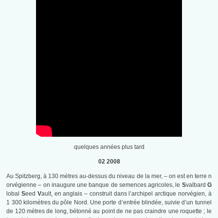
quelques années plus tard
02 2008
Au Spitzberg, à 130 mètres au-dessus du niveau de la mer, – on est en terre n
orvégienne – on inaugure une banque de semences agricoles, le
S
valbard
G
lobal
S
eed
V
ault, en anglais – construit dans l’archipel arctique norvégien, à
1 300 kilomètres du pôle Nord. Une porte d’entrée blindée, suivie d’un tunnel
de 120 mètres de long, bétonné au point de ne pas craindre une roquette ; le