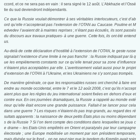
ccord, et ce ne sera pas en vain : il sera signé le 12 août. L’Abkhazie et l’Ossé
tie du sud deviendront indépendants.
Ce que la Russie voulait démontrer à ses véritables interlocuteurs, c’est d’ab
ord qu’elle n’accepterait pas l’extension de l’OTAN au Caucase. Poutine et M
edvedev l’avaient dit à maintes reprises ; n’étant pas écoutés, ils sont passés
du discours aux travaux pratiques- à une guerre. Cette fois, ils ont été entend
us.
Au-delà de cette déclaration d’hostilité à l’extension de l’OTAN, le geste russe
signalait l’existence d’une limite à ne pas franchir : la Russie indiquait par là q
ue les empiétements constants sur ce qu’elle tenait pour sa zone d’influence
n’étaient plus acceptables par elle. L’avertissement valait aussi pour le projet
d’extension de l’OTAN à l’Ukraine, et les Ukrainiens ne s’y sont pas trompés.
De manière générale, ce que les responsables russes ont cherché à faire ent
endre au monde occidental, entre le 7 et le 12 août 2008, c’est qu’ils n’accept
aient plus que les règles du jeu international soient fixées en dehors d’eux et
contre eux. En ces journées dramatiques, la Russie a rappelé au monde exté
rieur qu’elle était encore une grande puissance. Fallait-il se lancer pour cela
dans une guerre ? Les risques n’étaient-ils pas trop grands, au regard des ré
sultats apparents : la naissance de deux petits États plus ou moins dépendant
s de la Russie ? Si l’on tient compte des conditions dans lesquelles se joua c
e drame – les Etats-Unis empêtrés en Orient et paralysés par leur campagne
électorale ; une Europe mobilisée un moment par son président temporaire,
mais divisée sur le fond -, on ne peut nier que le tandem du Kremlin avait soig