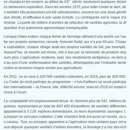
es champs et les vergers au début du XX° siècle, seulement quelques dizain
es demeurent exploitées. Dans les années 1970, pour lutter contre la faim, de
s variétés très productives ont été sélectionnées, souvent sur une base généti
que étroite, et diffusées à une vaste échelle. La contrepartie est le risque d’a
mnésie. La perte de milliers d’années de sélection de variétés agricoles, la di
sparition d’un patrimoine agronomique irremplaçable.
Lorsque j’étais enfant, chaque ferme de Norvège utilisait d’une année sur l’au
tre ses propres semences
, raconte Asmund Asdal, qui n’a pas 60 ans.
Chaqu
e exploitation, chaque village avait ses propres variétés de blé, par exemple.
Aujourd’hui, ce monde est révolu, mis à bas par la nécessité de produire touj
ours plus. L’agriculture moderne, avec ses rendements vertigineux, ne tient q
u’au prix d’une uniformisation des variétés, développées par l’industrie seme
ncière et vendues chaque année aux agriculteurs.
En 2011, on en sera à 100 000 variétés collectées, en 2016, plus de 800 000.
La Corée du nord participe au programme – c’est d’ailleurs sa seule participa
tion internationale – la France, elle,
réfléchit encore
, mais en 2016 en restait e
ncore à l’écart.
La comptabilité est soigneusement tenue. Ici dorment plus de 541 millions de
graines, représentant un total de 843 400 échantillons de variétés différentes
appartenant à 5 128 espèces domestiques, ou leurs équivalents sauvages. L
a plupart ne sont plus cultivées. Cette chambre forte est aussi un musée, ou u
n caveau. Tout, ou presque, appartient à l’agriculture mais certains pays ont a
ussi déposé quelques variétés d’arbres forestiers, la Norvège y a mis des éch