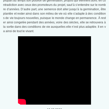
plupart du temps son pouvoir de germination, propos qui viennent donc en co
ntradiction avec ceux des promoteurs du projet, sauf à s’entendre sur le nomb
re d’années. D’autre part, une semence doit aller jusqu’à la germination, être
plantée et rester ainsi dans son milieu de vie où elle s’adapte à des condition
s de vie toujours nouvelles, puisque le monde change en permanence. À rest
er ainsi congelée pendant des années, voire des siècles, elle se retrouvera à
la sortie dans des conditions de vie auxquelles elle n’est plus adaptée. Il en v
a ainsi de tout le vivant.