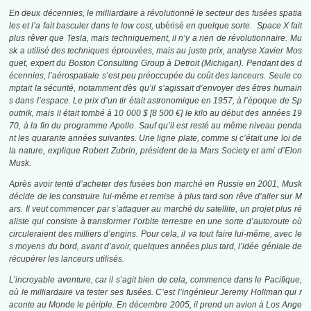
En deux décennies, le milliardaire a révolutionné le secteur des fusées spatia
les et l’a fait basculer dans le low cost,
ubérisé
en quelque sorte. Space X fait
plus rêver que Tesla, mais techniquement, il n’y a rien de révolutionnaire. Mu
sk a utilisé des techniques éprouvées, mais au juste prix, analyse Xavier Mos
quet, expert du Boston Consulting Group à Detroit (Michigan). Pendant des d
écennies, l’aérospatiale s’est peu préoccupée du coût des lanceurs. Seule co
mptait la sécurité, notamment dès qu’il s’agissait d’envoyer des êtres humain
s dans l’espace. Le prix d’un tir était astronomique en 1957, à l’époque de Sp
outnik, mais il était tombé à 10 000 $ [8 500 €] le kilo au début des années 19
70, à la fin du programme Apollo. Sauf qu’il est resté au même niveau penda
nt les quarante années suivantes. Une ligne plate, comme si c’était une loi de
la nature, explique Robert Zubrin, président de la Mars Society et ami d’Elon
Musk.
Après avoir tenté d’acheter des fusées bon marché en Russie en 2001, Musk
décide de les construire lui-même et remise à plus tard son rêve d’aller sur M
ars. Il veut commencer par s’attaquer au marché du satellite, un projet plus ré
aliste qui consiste à transformer l’orbite terrestre en une sorte d’autoroute où
circuleraient des milliers d’engins. Pour cela, il va tout faire lui-même, avec le
s moyens du bord, avant d’avoir, quelques années plus tard, l’idée géniale de
récupérer les lanceurs utilisés.
L’incroyable aventure, car il s’agit bien de cela, commence dans le Pacifique,
où le milliardaire va tester ses fusées. C’est l’ingénieur Jeremy Hollman qui r
aconte au Monde le périple. En décembre 2005, il prend un avion à Los Ange