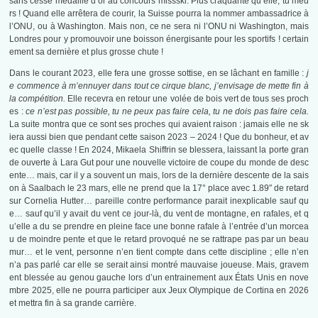
sans cesse médaille d’or au concours missski. Plus craquante qu’elle, tu meu
rs ! Quand elle arrêtera de courir, la Suisse pourra la nommer ambassadrice à
l’ONU, ou à Washington. Mais non, ce ne sera ni l’ONU ni Washington, mais
Londres pour y promouvoir une boisson énergisante pour les sportifs ! certain
ement sa dernière et plus grosse chute !
Dans le courant 2023, elle fera une grosse sottise, en se lâchant en famille :
j
e commence à m’ennuyer dans tout ce cirque blanc, j’envisage de mette fin à
la compétition.
Elle recevra en retour une volée de bois vert de tous ses proch
es :
ce n’est pas possible, tu ne peux pas faire cela, tu ne dois pas faire cela.
La suite montra que ce sont ses proches qui avaient raison : jamais elle ne sk
iera aussi bien que pendant cette saison 2023 – 2024 ! Que du bonheur, et av
ec quelle classe ! En 2024, Mikaela Shiffrin se blessera, laissant la porte gran
de ouverte à Lara Gut pour une nouvelle victoire de coupe du monde de desc
ente… mais, car il y a souvent un mais, lors de la dernière descente de la sais
on à Saalbach le 23 mars, elle ne prend que la 17° place avec 1.89″ de retard
sur Cornelia Hutter… pareille contre performance parait inexplicable sauf qu
e… sauf qu’il y avait du vent ce jour-là, du vent de montagne, en rafales, et q
u’elle a du se prendre en pleine face une bonne rafale à l’entrée d’un morcea
u de moindre pente et que le retard provoqué ne se rattrape pas par un beau
mur… et le vent, personne n’en tient compte dans cette discipline ; elle n’en
n’a pas parlé car elle se serait ainsi montré mauvaise joueuse. Mais, gravem
ent blessée au genou gauche lors d’un entrainement aux États Unis en nove
mbre 2025, elle ne pourra participer aux Jeux Olympique de Cortina en 2026
et mettra fin à sa grande carrière.