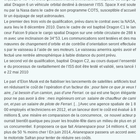
atial Dragon 6 un véhicule orbital destiné à desservir l’ISS. Space X est soute
nu par la Nasa dans le cadre de son programme COTS, susceptible d’accueil
lir un équipage de sept astronautes.
Le premier des trois vols de qualification, prévu dans le contrat avec la NASA,
aura lieu le 8 décembre 2010. Dans le cadre de vol baptisé Dragon C1 le lan
ceur Falcon 9 place le cargo spatial Dragon sur une orbite circulaire de 288 k
m avec une inclinaison de 34°53. Les communications sont testées et des ma
nœuvres de changement d’orbite et de contrôle d’orientation seront effectuée
s par le vaisseau à l’aide de ses moteurs. Le vaisseau amerrira après avoir ef
fectué une rentrée atmosphérique à faible distance du point prévu.
Le second vol de qualification, baptisé Dragon C2, au cours duquel l’ensembl
e du processus de ravitaillement de l’ISS doit être testé et validé, sera lancé l
e 22 mai 2010
Le pari d’Elon Musk est de fiabiliser les lancements de satellites artificiels tout
en réduisant le coût de l’opération d’un facteur dix :
pour faire ce que je veux f
aire, j’ai besoin d’un camion, pas d’une Ferrari
. ce qui est une façon élégante
pour ne pas avoir à dire :
mes ingénieurs ont un salaire de chauffeur de cami
on, et pas un salaire de pilote de Ferrari.
[…] Avec une agence spatiale de 1 8
00 employés et techniciens en 2012, et un lanceur dont le coût est évalué à 8
millions $, une misère en comparaison de la concurrence, ce nouvel acteur p
ourrait bientôt quelque peu jouer les trouble-fête dans un milieu de plus en pl
us concurrentiel. Il proposera ce que fait
Arianespace
pour 14 millions €, soit
plus de 50 % moins cher ! En juin 2014,
Arianespace
passera un accord avec
le motoriste Safran pour tenter de réduire ses coûts.