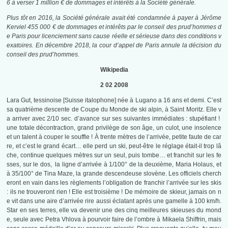
6
à verser 1 million € de dommages et intérêts à la Société générale.
Plus tôt en 2016, la Société générale avait été condamnée à payer à Jérôme
Kerviel 455 000 € de dommages et intérêts par le conseil des prud’hommes d
e Paris pour licenciement sans cause réelle et sérieuse dans des conditions v
exatoires. En
décembre 2018
, la cour d’appel de Paris annule la décision du
conseil des prud’hommes
.
Wikipedia
2 02 2008
Lara Gut, tessinoise [Suisse italophone] née à Lugano a 16 ans et demi. C’est
sa quatrième descente de Coupe du Monde de ski alpin, à Saint Moritz. Elle v
a arriver avec 2/10 sec. d’avance sur ses suivantes immédiates : stupéfiant !
une totale décontraction, grand privilège de son âge, un culot, une insolence
et un talent à couper le souffle ! À trente mètres de l’arrivée, petite faute de car
re, et c’est le grand écart… elle perd un ski, peut-être le réglage était-il trop lâ
che, continue quelques mètres sur un seul, puis tombe… et franchit sur les fe
sses, sur le dos, la ligne d’arrivée à 1/100° de la deuxième, Maria Holaus, et
à 35/100° de Tina Maze, la grande descendeuse slovène. Les officiels cherch
eront en vain dans les règlements l’obligation de franchir l’arrivée sur les skis
: ils ne trouveront rien ! Elle est troisième ! De mémoire de skieur, jamais on n
e vit dans une aire d’arrivée rire aussi éclatant après une gamelle à 100 km/h.
Star en ses terres, elle va devenir une des cinq meilleures skieuses du mond
e, seule avec Petra Vhlova à pourvoir faire de l’ombre à Mikaela Shiffrin, mais