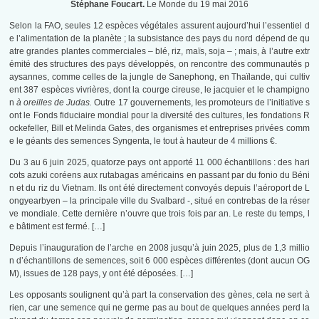
Stéphane Foucart.
Le Monde du 19 mai 2016
Selon la FAO, seules 12 espèces végétales assurent aujourd’hui l’essentiel d
e l’alimentation de la planète ; la subsistance des pays du nord dépend de qu
atre grandes plantes commerciales – blé, riz, maïs, soja – ; mais, à l’autre extr
émité des structures des pays développés, on rencontre des communautés p
aysannes, comme celles de la jungle de Sanephong, en Thaïlande, qui cultiv
ent 387 espèces vivrières, dont la courge cireuse, le jacquier et le champigno
n
à oreilles de Judas.
Outre 17 gouvernements, les promoteurs de l’initiative s
ont le Fonds fiduciaire mondial pour la diversité des cultures, les fondations R
ockefeller, Bill et Melinda Gates, des organismes et entreprises privées comm
e le géants des semences Syngenta, le tout à hauteur de 4 millions €.
Du 3 au 6 juin 2025, quatorze pays ont apporté 11 000 échantillons : des hari
cots azuki coréens aux rutabagas américains en passant par du fonio du Béni
n et du riz du Vietnam. Ils ont été directement convoyés depuis l’aéroport de L
ongyearbyen – la principale ville du Svalbard -, situé en contrebas de la réser
ve mondiale. Cette dernière n’ouvre que trois fois par an. Le reste du temps, l
e bâtiment est fermé. […]
Depuis l’inauguration de l’arche en 2008 jusqu’à juin 2025, plus de 1,3 millio
n d’échantillons de semences, soit 6 000 espèces différentes (dont aucun OG
M), issues de 128 pays, y ont été déposées. […]
Les opposants soulignent qu’à part la conservation des gènes, cela ne sert à
rien, car une semence qui ne germe pas au bout de quelques années perd la