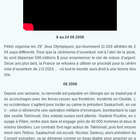
8 au 24 08 2008
Pékin organise les 29° Jeux Olympiques, qui réunissent 11 028 athlètes de 2
04 pays différents. Pour que la cérémonie d’ouverture soit à l’abri de la pluie,
ils vont dépenser 500 millions $ pour ensemencer le ciel de iodure d’argent.
Seize ans plus tard, la France se refusera à utiliser ce procédé pour la cérém
onie d’ouverture de J.O 2024 … où tout le monde aura droit à une bonne dou
che.
08 2008
Depuis une semaine, la nervosité est palpable en Géorgie qui se traduit par d
es accrochages avec les forces russes aux frontières. Incidents en Ossétie. L
es occidentaux s’agitent pour inciter au calme le président Saakachvili, en vai
n : celui-ci déclenche une opération militaire d’envergure, bombardant la capi
tale ossète Tskhinvali. Des soldats russes sont atteints. Vladimir Poutine, en v
oyage à Pékin, rentre dare dare et engage près de 40 000 hommes et deux di
visions blindées. Les combats font rage autour de Tskhinvali, puis font mouve
ment vers Tbilissi. Saakachvili est acculé. Nicolas Sarkozy, alors président du
Conseil européen, va se démener comme un beau diable pour arracher un a