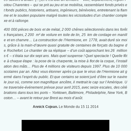
oitou Charentes – qui se prit au jeu et se mobilisa, rassemblant fonds privés e
t fonds publics, historiens, artisans, ingénieurs, bénévoles, entretenant la flam
me et le soutien populaire malgré toutes les vicissitudes d’un chantier comple
xe et à rallonge.
400 000 pièces de bois et de métal, 2 000 chênes sélectionnés dans les forêt
s françaises, 2 200 m² de voilure en toile de lin, 25 km de cordage en manill
e et en chanvre… La construction de l’
Hermione
, en 1778, avait duré six moi
s, grâce à la main-d’œuvre quasi gratuite de centaines de forçats du bagne d
e Rochefort. Le chantier de sa réplique – d’un coût approchant les 26 million
s € – s’étala sur dix sept ans. Mais quel suspense ! Quel spectacle ! Quelle fêt
e à chaque étape : la pose de la charpente, la mise à flot de la coque, l’install
ation des mâts… Plus de 4 millions de visiteurs depuis 1997. Plus de 10 000
scolaires par an. Allez vous étonner après ça que le virus de l’Hermione ait g
ermé dans l’esprit du public. Et que certains se soient juré d’être sur le navire
le jour où, comme son magnifique ancêtre, il mettrait le cap sur l’Amérique. U
ne traversée-événement prévue pour avril 2015, avec seize escales, des célé
brations dans tous les ports – Yorktown, Baltimore, Philadelphie, New York, B
oston… – avant le retour par Brest au mois d’août.
Annick Cojean.
Le Monde du 15 11 2014