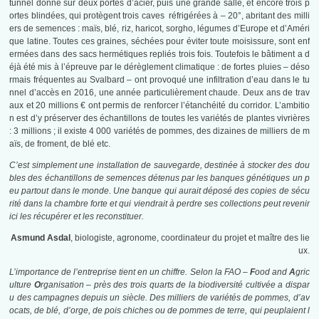
tunnel donne sur deux portes d’acier, puis une grande salle, et encore trois p
ortes blindées, qui protègent trois caves réfrigérées à – 20°, abritant des milli
ers de semences : maïs, blé, riz, haricot, sorgho, légumes d’Europe et d’Améri
que latine. Toutes ces graines, séchées pour éviter toute moisissure, sont enf
ermées dans des sacs hermétiques repliés trois fois. Toutefois le bâtiment a d
éjà été mis à l’épreuve par le dérèglement climatique : de fortes pluies – déso
rmais fréquentes au Svalbard – ont provoqué une infiltration d’eau dans le tu
nnel d’accès en 2016, une année particulièrement chaude. Deux ans de trav
aux et 20 millions € ont permis de renforcer l’étanchéité du corridor. L’ambitio
n est d’y préserver des échantillons de toutes les variétés de plantes vivrières
: 3 millions ; il existe 4 000 variétés de pommes, des dizaines de milliers de m
aïs, de froment, de blé etc.
C’est simplement une installation de sauvegarde, destinée à stocker des dou
bles des échantillons de semences détenus par les banques génétiques un p
eu partout dans le monde. Une banque qui aurait déposé des copies de sécu
rité dans la chambre forte et qui viendrait à perdre ses collections peut revenir
ici les récupérer et les reconstituer.
Asmund Asdal
, biologiste, agronome, coordinateur du projet et maître des lie
ux.
L’importance de l’entreprise tient en un chiffre. Selon la FAO –
F
ood and
A
gric
ulture
O
rganisation – près des trois quarts de la biodiversité cultivée a dispar
u des campagnes depuis un siècle. Des milliers de variétés de pommes, d’av
ocats, de blé, d’orge, de pois chiches ou de pommes de terre, qui peuplaient l