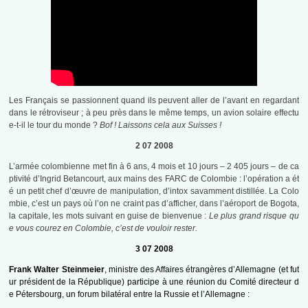
Les Français se passionnent quand ils peuvent aller de l’avant en regardant
dans le rétroviseur ; à peu près dans le même temps, un avion solaire effectu
e-t-il le tour du monde ?
Bof ! Laissons cela aux Suisses !
2 07 2008
L’armée colombienne met fin à 6 ans, 4 mois et 10 jours – 2 405 jours – de ca
ptivité d’Ingrid Betancourt, aux mains des FARC de Colombie : l’opération a ét
é un petit chef d’œuvre de manipulation, d’intox savamment distillée. La Colo
mbie, c’est un pays où l’on ne craint pas d’afficher, dans l’aéroport de Bogota,
la capitale, les mots suivant en guise de bienvenue :
Le plus grand risque qu
e vous courez en Colombie, c’est de vouloir rester.
3 07 2008
Frank Walter Steinmeier
, ministre des Affaires étrangères d’Allemagne (et fut
ur président de la République) participe à une réunion du Comité directeur d
e Pétersbourg, un forum bilatéral entre la Russie et l’Allemagne :