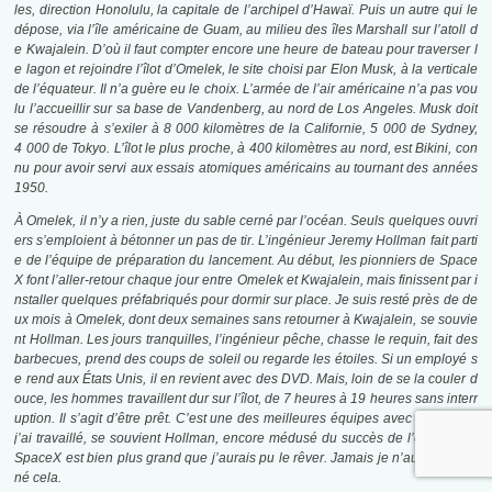
les, direction Honolulu, la capitale de l’archipel d’Hawaï. Puis un autre qui le
dépose, via l’île américaine de Guam, au milieu des îles Marshall sur l’atoll d
e Kwajalein. D’où il faut compter encore une heure de bateau pour traverser l
e lagon et rejoindre l’îlot d’Omelek, le site choisi par Elon Musk, à la verticale
de l’équateur. Il n’a guère eu le choix. L’armée de l’air américaine n’a pas vou
lu l’accueillir sur sa base de Vandenberg, au nord de Los Angeles. Musk doit
se résoudre à s’exiler à 8 000 kilomètres de la Californie, 5 000 de Sydney,
4 000 de Tokyo. L’îlot le plus proche, à 400 kilomètres au nord, est Bikini, con
nu pour avoir servi aux essais atomiques américains au tournant des années
1950.
À Omelek, il n’y a rien, juste du sable cerné par l’océan. Seuls quelques ouvri
ers s’emploient à bétonner un pas de tir. L’ingénieur Jeremy Hollman fait parti
e de l’équipe de préparation du lancement. Au début, les pionniers de Space
X font l’aller-retour chaque jour entre Omelek et
Kwajalein, mais finissent par i
nstaller quelques préfabriqués pour dormir sur place. Je suis resté près de de
ux mois à Omelek, dont deux semaines sans retourner à Kwajalein, se souvie
nt Hollman. Les jours tranquilles, l’ingénieur pêche, chasse le requin, fait des
barbecues, prend des coups de soleil ou regarde les étoiles. Si un employé s
e rend aux États Unis, il en revient avec des DVD. Mais, loin de se la couler d
ouce, les hommes travaillent dur sur l’îlot, de 7 heures à 19 heures sans interr
uption. Il s’agit d’être prêt. C’est une des meilleures équipes avec lesquelles
j’ai travaillé, se souvient Hollman, encore médusé du succès de l’entreprise.
SpaceX est bien plus grand que j’aurais pu le rêver. Jamais je n’aurais imagi
né cela.