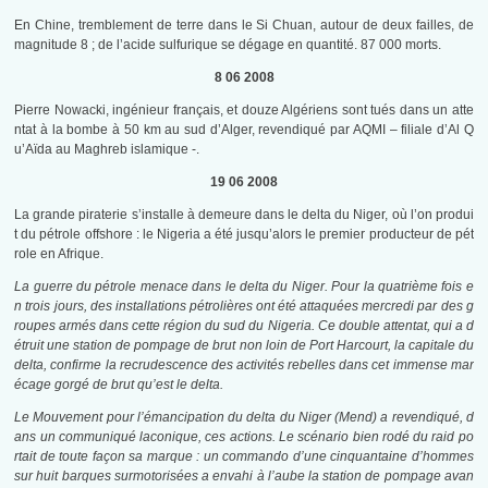
En Chine, tremblement de terre dans le Si Chuan, autour de deux failles, de
magnitude 8 ; de l’acide sulfurique se dégage en quantité. 87 000 morts.
8 06 2008
Pierre Nowacki, ingénieur français, et douze Algériens sont tués dans un atte
ntat à la bombe à 50 km au sud d’Alger, revendiqué par AQMI – filiale d’Al Q
u’Aïda au Maghreb islamique -.
19 06 2008
La grande piraterie s’installe à demeure dans le delta du Niger, où l’on produi
t du pétrole offshore : le Nigeria a été jusqu’alors le premier producteur de pét
role en Afrique.
La guerre du pétrole menace dans le delta du Niger. Pour la quatrième fois e
n trois jours, des installations pétrolières ont été attaquées mercredi par des g
roupes armés dans cette région du sud du Nigeria. Ce double attentat, qui a d
étruit une station de pompage de brut non loin de Port Harcourt, la capitale du
delta, confirme la recrudescence des activités rebelles dans cet immense mar
écage gorgé de brut qu’est le delta.
Le Mouvement pour l’émancipation du delta du Niger (Mend) a revendiqué, d
ans un communiqué laconique, ces actions. Le scénario bien rodé du raid po
rtait de toute façon sa marque : un commando d’une cinquantaine d’hommes
sur huit barques surmotorisées a envahi à l’aube la station de pompage avan