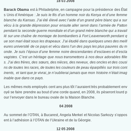
18 03 2008
Barack Obama
est à Philadelphie, en campagne pour la présidence des État
s Unis d’Amérique :
Je suis le fils d’un homme noir du Kenya et d’une femme
blanche du Kansas. J’ai été élevé avec l’aide d’un grand père blanc qui a sur
vécu à la grande dépression pour ensuite aller servir dans l’armée de Patton
pendant la seconde guerre mondiale et d’un grand mère blanche qui a travail
lé sur une chaîne de montage de bombardiers à Fort Leavenworth pendant q
ue son mari était sous les drapeaux. J’ai étudié dans quelques unes des meill
eures université de ce pays et vécu dans l’un des pays les plus pauvres du m
onde. Je suis l’époux d’une femme noire descendantes d’esclaves et d’escla
vagistes. C’est un héritage que nous transmettons à nos deux adorables fille
s. J’ai des frères, des sœurs, des nièces, des neveux, des oncles et des cousi
ns de toutes les races, de toutes les couleurs de peau éparpillés sur trois cont
inents, et tant que je vivrai, je n’oublierai jamais que mon histoire n’était imag
inable que dans ce pays.
Les mêmes mots employés cent ans plus tôt l’auraient très probablement env
oyé se faire prendre au bout d’une corde quand, en 2008, ils pèseront lourd p
our l’envoyer dans le bureau ovale de la Maison Blanche.
04 2008
Au sommet de l’OTAN, à Bucarest, Angela Merkel et Nicolas Sarkozy s’oppos
ent à l’adhésion à l’OTAN de l’Ukraine et de la Géorgie.
12 05 2008