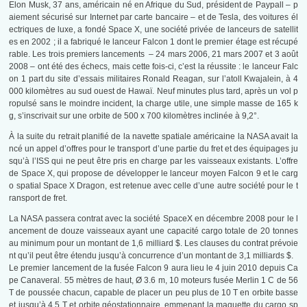
Elon Musk, 37 ans, américain né en Afrique du Sud, président de Paypall – p
aiement sécurisé sur Internet par carte bancaire – et de Tesla, des voitures él
ectriques de luxe, a fondé Space X, une société privée de lanceurs de satellit
es en 2002 ; il a fabriqué le lanceur Falcon 1 dont le premier étage est récupé
rable. Les trois premiers lancements – 24 mars 2006, 21 mars 2007 et 3 août
2008 – ont été des échecs, mais cette fois-ci, c’est la réussite : le lanceur Falc
on 1 part du site d’essais militaires Ronald Reagan, sur l’atoll Kwajalein, à 4
000 kilomètres au sud ouest de Hawaï. Neuf minutes plus tard, après un vol p
ropulsé sans le moindre incident, la charge utile, une simple masse de 165 k
g, s’inscrivait sur une orbite de 500 x 700 kilomètres inclinée à 9,2°.
À la suite du retrait planifié de la navette spatiale américaine la NASA avait la
ncé un appel d’offres pour le transport d’une partie du fret et des équipages ju
squ’à l’ISS qui ne peut être pris en charge par les vaisseaux existants. L’offre
de Space X, qui propose de développer le lanceur moyen Falcon 9 et le carg
o spatial Space X Dragon, est retenue avec celle d’une autre société pour le t
ransport de fret.
La NASA passera contrat avec la société SpaceX en décembre 2008 pour le l
ancement de douze vaisseaux ayant une capacité cargo totale de 20 tonnes
au minimum pour un montant de 1,6 milliard $. Les clauses du contrat prévoie
nt qu’il peut être étendu jusqu’à concurrence d’un montant de 3,1 milliards $.
Le premier lancement de la fusée Falcon 9 aura lieu le 4 juin 2010 depuis Ca
pe Canaveral. 55 mètres de haut, Ø 3.6 m, 10 moteurs fusée Merlin 1 C de 56
T de poussée chacun, capable de placer un peu plus de 10 T en orbite basse
et jusqu’à 4.5 T et orbite géostationnaire, emmenant la maquette du cargo sp