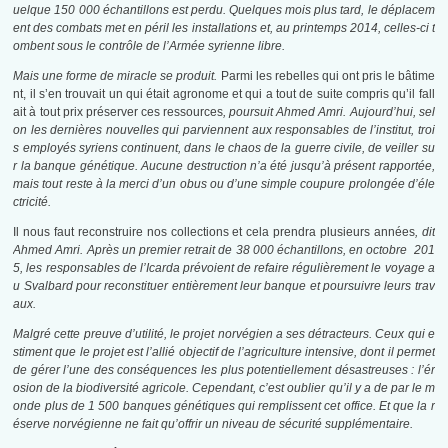
uelque 150 000 échantillons est perdu. Quelques mois plus tard, le déplacem
ent des combats met en péril les installations et, au printemps 2014, celles-ci t
ombent sous le contrôle de l’Armée syrienne libre.
Mais une forme de miracle se produit.
Parmi les rebelles qui ont pris le bâtime
nt, il s’en trouvait un qui était agronome et qui a tout de suite compris qu’il fall
ait à tout prix préserver ces ressources
, poursuit Ahmed Amri. Aujourd’hui, sel
on les dernières nouvelles qui parviennent aux responsables de l’institut, troi
s employés syriens continuent, dans le chaos de la guerre civile, de veiller su
r la banque génétique. Aucune destruction n’a été jusqu’à présent rapportée,
mais tout reste à la merci d’un obus ou d’une simple coupure prolongée d’éle
ctricité.
Il nous faut reconstruire nos collections et cela prendra plusieurs années
, dit
Ahmed Amri. Après un premier retrait de 38 000 échantillons, en octobre 201
5, les responsables de l’Icarda prévoient de refaire régulièrement le voyage a
u Svalbard pour reconstituer entièrement leur banque et poursuivre leurs trav
aux.
Malgré cette preuve d’utilité, le projet norvégien a ses détracteurs. Ceux qui e
stiment que le projet est l’allié objectif de l’agriculture intensive, dont il permet
de gérer l’une des conséquences les plus potentiellement désastreuses : l’ér
osion de la biodiversité agricole. Cependant, c’est oublier qu’il y a de par le m
onde plus de 1 500 banques génétiques qui remplissent cet office. Et que la r
éserve norvégienne ne fait qu’offrir un niveau de sécurité supplémentaire.