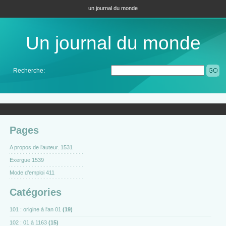
un journal du monde
Un journal du monde
Recherche:
Pages
A propos de l’auteur. 1531
Exergue 1539
Mode d’emploi 411
Catégories
101 : origine à l'an 01
(19)
102 : 01 à 1163
(15)