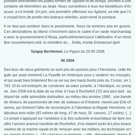
pointant directement les plates formes de Agbami et de Bonga, ancrées à une
centaine de kilomètres au large.
Nous conseillons à tous les travailleurs d’év
acuer
, a-t-il insisté. En juin, une première offensive sur Agbami, un site que l’o
n croyait hors de portée des bateaux rebelles, avait semé la panique.
Il ne faut pas sombrer dans le pessimisme. Nous ne sommes pas en guerre.
Ces déclarations du Mend s’inscrivent dans le cadre d’un vaste marchandag
e avec le gouvernement d’Abuja, particulièrement pour l’attribution d’un minis
tère nouvellement créé, le ministère du… Delta
, insiste Emmanuel Igah.
Tanguy Berthemet.
Le Figaro du 20 06 2008
06 2008
Des fous de vieux gréments se sont pris de passion pour
l’Hermione,
cette fré
gate qui avait emmené La Fayette en Amérique pour y soutenir les insurgés,
et qui avait bien tristement fini sa vie sur des hauts fonds près du Croisic, en 1
793. Et ils ont entrepris de construire sa sœur jumelle, à l’identique, ou presq
ue. Juin 2008 est la date de sa mise à l’eau à Rochefort 215 ans plus tard : au
départ de cette splendide réalisation, au milieu des années 1990,
une bande
de rêveurs, de passionnés de mer, de bateaux et d’histoire, menés par Erik Or
senna, qui émirent l’idée de reconstruire à l’identique la frégate Hermione, ce
fabuleux trois mâts (65 mètres de long, 47 de haut, 26 canons, 17 voiles).
[…]
Ce projet s’appuyait sur l’ambition à la fois culturelle et touristique de faire ren
aître l’ancien arsenal maritime de Rochefort, d’où étaient sortis les plus beaux
navires de la marine royale et de renouer avec les métiers, les techniques et l
es savoirs d’antan.
[…]
Et c’est tout un territoire – ville, département, région P