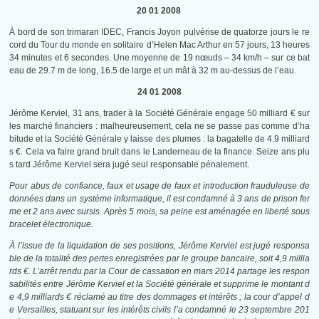
20 01 2008
À bord de son trimaran IDEC, Francis Joyon pulvérise de quatorze jours le re
cord du Tour du monde en solitaire d’Helen Mac Arthur en 57 jours, 13 heures
34 minutes et 6 secondes. Une moyenne de 19 nœuds – 34 km/h – sur ce bat
eau de 29.7 m de long, 16.5 de large et un mât à 32 m au-dessus de l’eau.
24 01 2008
Jérôme Kerviel, 31 ans, trader à la Société Générale engage 50 milliard € sur
les marché financiers : malheureusement, cela ne se passe pas comme d’ha
bitude et la Société Générale y laisse des plumes : la bagatelle de 4.9 milliard
s €. Cela va faire grand bruit dans le Landerneau de la finance. Seize ans plu
s tard Jérôme Kerviel sera jugé seul responsable pénalement.
Pour abus de confiance, faux et usage de faux et introduction frauduleuse de
données dans un système informatique, il est condamné à 3 ans de prison fer
me et 2 ans avec sursis. Après 5 mois, sa peine est aménagée en liberté sous
bracelet électronique
.
À l’issue de la liquidation de ses positions, Jérôme Kerviel est jugé responsa
ble de la totalité des pertes enregistrées par le groupe bancaire
, soit 4,9 millia
rds €. L’arrêt rendu par la Cour de cassation en
mars 2014
partage les respon
sabilités entre Jérôme Kerviel et la Société générale et supprime le montant d
e 4,9 milliards € réclamé au titre des dommages et intérêts
; la cour d’appel d
e Versailles, statuant sur les intérêts civils l’a condamné le
23 septembre 201