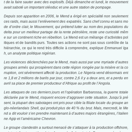
t de la faire sauter avec des explosifs. Déjà dimanche et lundi, le mouvement
avait saboté un important oléoduc et une autre station de pompage.
Depuis son apparition en 2006, le Mend a érigé en spécialité non seulement
ces raids, mais aussi l’enlèvement des expatriés. Sans chef connu et sans mo
de d’ordre clair, le Mouvement, qui prétend lutter au nom des populations du
delta pour un meilleur partage de la rente pétrolière, reste une curiosité mêm
e sur un continent riche en rébellion.
Le Mend est un mélange d’activistes pol
itiques et de bandits purs. Toutes ses actions ne sont pas sous contrôle de la
hiérarchie, ce qui le rend très difficile à comprendre
, explique Emmanuel Iga
h, un analyste politique nigérian.
Les violences déclenchées par le Mend, mais aussi par une myriade d’autres
groupes armés qui prospèrent dans cette région rongée par la misère et la co
rruption, ont sévèrement affecté la production. Le Nigeria vend désormais ent
re 1,8 et 2 millions de barils par jour, contre 2,6 il y a deux ans, et a perdu en
avril sa place de premier producteur d’Afrique au profit de l’Angola.
Les attaques de ces derniers jours et l’opération
Barbarossa
, la guerre totale
déclarée par le Mend, risquent encore d’aggraver cette situation. Jusqu’à pré
sent, la plupart des sabotages ont pris pour cible la filiale locale du groupe an
glo-néerlandais Shell, qui produit plus de 40 % du brut. Mais, mercredi, le Me
nd a dit vouloir s’en prendre maintenant à d’autres majors étrangères, l’italien
ne Agip et l’américaine Chevron.
Le groupe clandestin a surtout menacé de s’attaquer à la production offshore,