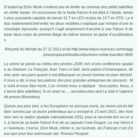
D’autant qu’Elon Musk n’entend pas se limiter au créneau des petits satellites
en orbite basse. Un successeur de la fusée Falcon 9 est déjà à l’étude, versio
n plus puissante capable de lancer 32 T en LEO et plus de 19 T en GTO. Le d
élai relativement bref entre les deux modèles s’explique par l’emploi d’une te
chnologie éprouvée, puisqu’il s’agit simplement d’accoler à une Falcon 9 de
base deux corps de premier étage du même lanceur en guise d’accélérateur
s.
Résumé du
Monde
du 27 11 2013 et de http://www.futura-sciences.com/maga
zines/espace/infos/dico/d/univers-orbite-transfert-3605
La scène se passe au milieu des années 2000, lors d’une conférence spatial
e au Vietnam. Le Français Jean Yves Le Gall, alors patron d’Arianespace, de
vise avec ses pairs quand il voit débarquer un jeune homme en jean déchiré.
Il nous a dit, à nous les patrons des plus grandes entreprises de lanceurs :
M
e voilà et vous êtes morts
. L’un d’entre nous a répliqué :
Vous parlez. Nous, o
n lance [des satellites].
Si on avait su…, racontera plus tard Le Gall à l’agence
de presse Bloomberg.
Quinze ans plus tard, si les Européens ne sont pas morts, du moins ont-ils été
bien sonnés par ce jeune prétentieux qui a envoyé le 23 avril 2021, des hom
mes vers la station spatiale internationale (ISS), pour la seconde fois en un a
n, à bord de sa fusée Falcon 9 et de sa capsule Crew Dragon. Le vrai héros d
e l’aventure, c’est lui, Elon Musk, même si, sur la photo, les Français n’ont d’y
eux que pour leur astronaute star Thomas Pesquet.