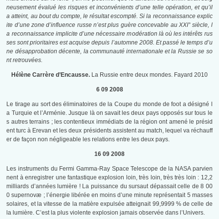
neusement évalué les risques et inconvénients d’une telle opération, et qu’il
a atteint, au bout du compte, le résultat escompté. Si la reconnaissance explic
ite d’une zone d’influence russe n’est plus guère concevable au XXI° siècle, l
a reconnaissance implicite d’une nécessaire modération là où les intérêts rus
ses sont prioritaires est acquise depuis l’automne 2008. Et passé le temps d’u
ne désapprobation décente, la communauté internationale et la Russie se so
nt retrouvées.
Hélène Carrère d’Encausse.
La Russie entre deux mondes. Fayard 2010
6 09 2008
Le tirage au sort des éliminatoires de la Coupe du monde de foot a désigné l
a Turquie et l’Arménie. Jusque là on savait les deux pays opposés sur tous le
s autres terrains ; les contentieux immédiats de la région ont amené le présid
ent turc à Erevan et les deux présidents assistent au match, lequel va réchauff
er de façon non négligeable les relations entre les deux pays.
16 09 2008
Les instruments du Fermi Gamma-Ray Space Telescope de la NASA parvien
nent à enregistrer une fantastique explosion loin, très loin, très très loin : 12,2
milliards d’années lumière ! La puissance du sursaut dépassait celle de 8 00
0 supernovæ ; l’énergie libérée en moins d’une minute représentait 5 masses
solaires, et la vitesse de la matière expulsée atteignait 99,9999 % de celle de
la lumière. C’est la plus violente explosion jamais observée dans l’Univers.