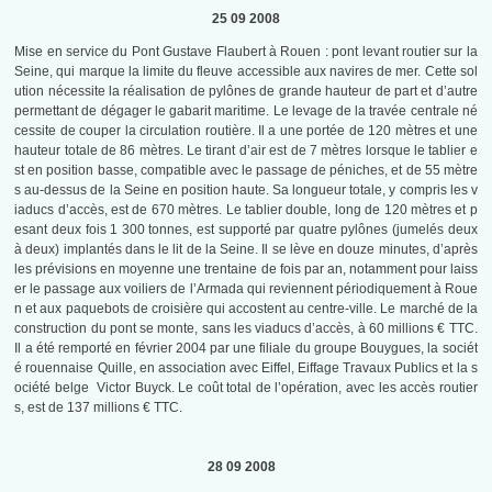
25 09 2008
Mise en service du Pont Gustave Flaubert à Rouen : pont levant routier sur la
Seine, qui marque la limite du fleuve accessible aux navires de mer. Cette sol
ution nécessite la réalisation de pylônes de grande hauteur de part et d’autre
permettant de dégager le gabarit maritime. Le levage de la travée centrale né
cessite de couper la circulation routière. Il a une portée de 120 mètres et une
hauteur totale de 86 mètres. Le tirant d’air est de 7 mètres lorsque le tablier e
st en position basse, compatible avec le passage de péniches, et de 55 mètre
s au-dessus de la Seine en position haute. Sa longueur totale, y compris les v
iaducs d’accès, est de 670 mètres. Le tablier double, long de 120 mètres et p
esant deux fois 1 300 tonnes, est supporté par quatre pylônes (jumelés deux
à deux) implantés dans le lit de la Seine. Il se lève en douze minutes, d’après
les prévisions en moyenne une trentaine de fois par an, notamment pour laiss
er le passage aux voiliers de l’Armada qui reviennent périodiquement à Roue
n et aux paquebots de croisière qui accostent au centre-ville. Le marché de la
construction du pont se monte, sans les viaducs d’accès, à 60 millions € TTC.
Il a été remporté en février 2004 par une filiale du groupe Bouygues, la sociét
é rouennaise Quille, en association avec Eiffel, Eiffage Travaux Publics et la s
ociété belge Victor Buyck. Le coût total de l’opération, avec les accès routier
s, est de 137 millions € TTC.
28 09 2008