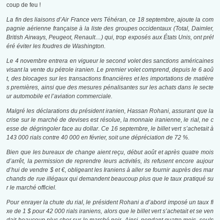
coup de feu !
La fin des liaisons d’Air France vers Téhéran, ce 18 septembre, ajoute la com
pagnie aérienne française à la liste des groupes occidentaux (Total, Daimler,
British Airways, Peugeot, Renault…) qui, trop exposés aux États Unis, ont préf
éré éviter les foudres de Washington.
Le 4 novembre entrera en vigueur le second volet des sanctions américaines
visant la vente du pétrole iranien. Le premier volet comprend, depuis le 6 aoû
t, des blocages sur les transactions financières et les importations de matière
s premières, ainsi que des mesures pénalisantes sur les achats dans le secte
ur automobile et l’aviation commerciale.
Malgré les déclarations du président iranien, Hassan Rohani, assurant que la
crise sur le marché de devises est résolue, la monnaie iranienne, le rial, ne c
esse de dégringoler face au dollar. Ce 16 septembre, le billet vert s’achetait à
143 000 rials contre 40 000 en février, soit une dépréciation de 72 %.
Bien que les bureaux de change aient reçu, début août et après quatre mois
d’arrêt, la permission de reprendre leurs activités, ils refusent encore aujour
d’hui de vendre $ et €, obligeant les Iraniens à aller se fournir auprès des mar
chands de rue illégaux qui demandent beaucoup plus que le taux pratiqué su
r le marché officiel.
Pour enrayer la chute du rial, le président Rohani a d’abord imposé un taux fi
xe de 1 $ pour 42 000 rials iraniens, alors que le billet vert s’achetait et se ven