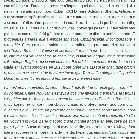
contemporaine. D’accord, mais pourquoi les poissons ?
Parce qu’ils n’ont au
cun défenseur. J’aurais pu prendre n’importe quel autre sujet d’injustice, j’ai u
ne immense admiration pour Oxfam, CCFD Terre Solidaire, Sherpa, Anticor, le
s associations spécialisées dans la lutte contre la corruption, mais elles font ç
a si bien qu’elles n’ont pas besoin de moi. Ceci dit, avec la pêche industrielle,
on est aussi au cœur de la corruption, des lobbys qui pèsent sur les décisions
publiques contre l’intérêt général et contribuent à mettre en péril le monde
. E
n quelques années, elle a imposé son style. Omniprésente, incontournable, i
ntraitable.
C’est un moine soldat, elle est entière, ne pardonne rien
, dit son a
mi Charles Braine, écologiste et ancien patron pêcheur.
Tu la jettes par la por
te, elle revient par la fenêtre, la cheminée, et finit par gagner
, dit la dessinatric
e Pénélope Bagieu, qui la voit comme LE modèle contemporain de femme cu
lottée et l’avait approchée en 2013 pour créer une BD sur le chalutage profon
d, un immense succès (de la même façon que Terreur Graphique et Capucine
Dupuy en livrent une, aujourd’hui, sur la pêche électrique).
La pasionaria survoltée fascine – Jean-Louis Borloo en était
gaga
, paraît-il –
ou horripile. Claire Nouvian s’est mis à dos une myriade d’ennemis, les trolls t
éléguidés par les lobbys lui balancent des tombereaux d’insultes.
Rien à foutr
e, personne ne fermera mon clapet, jamais, je préfère mourir que de me tair
e
, balaie-t-elle. Elle cite un proverbe bosniaque :
Homme sans ennemis, hom
me sans valeur
. D’où lui vient ce besoin viscéral de combattre l’injustice ? Cla
ire Nouvian louvoie, parle d’abord d’une morale
ancrée
en elle, celle de son
grand père :
Aucun arrangement avec la vérité, avec soi même
. L’aïeul, dont
elle a
récupéré le tempérament de merde, hyper dur
, était gaulliste, contremaî
tre dans une usine de pesticides puis maire de Civaux, dans la Vienne, où il a