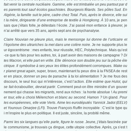
fait venir la centrale nucléaire. Gamine, elle est trimbalée un peu partout par d
es parents tout sauf écolos gauchistes. Bourgeois fêtards. Ses pôles Sud. En
Algérie, la famille suit le père, cadre chez Total. Puis, après le divorce, elle sui
t la mère, dirigeante d’une entreprise de textile à Hongkong. À
10 ans, je pen
sais que j’étais folle, je détestais l’école. J’ai passé mon enfance à pleurer, je
n’ai arrêté que vers 35 ans, après sept ans de psychanalyse
.
Claire Nouvian ne pleure plus, mais le mensonge lui donne de l’urticaire et
l’égoïsme des ultrariches la met dans une colère noire.
Je ne supporte plus le
ur égocentrisme : mes enfants, leur réussite, HEC, Polytechnique. Mais qu’est
-ce que tu fais pour les autres, toi, à part avoir des maisons de campagne ?
Di
tes Macron, et elle part en vrille. Elle dénonce son double jeu sur la pêche éle
ctrique. Il symbolise à ses yeux les
élites profondément corrompues
. Make ou
r planet great again
, super, bravo, maintenant tu peux dire à la FNSEA de rest
er en place, donner un peu de panache à ta loi alimentation ? Je me fous des
discours, le seul truc qui m’intéresse, c’est l’action
. Elle estime que Hulot, qui
se fait
écrabouiller
, devrait partir.
Comment peut-on être ministre d’un gouver
nement qui chasse les migrants, rend aux riches : la honte absolue !
Au premi
er tour, elle a choisi Mélenchon et blanc au second. Hamon ?
Un gland.
Pour
les européennes, elle vote Verts. Aime les eurodéputés Yannick Jadot (EELV)
et Younous Omarjee (LFI). Trouve François Ruffin
incroyable : C’est le type qu
i m’inspire le plus en politique. Il est juste, sincère, la probité même.
Parmi les six langues qu’elle parle, figure le russe.
Jeune, j’étais fascinée par
le communisme, je trouvais ça dingue, cette utopie collective. Après, ça s’est t