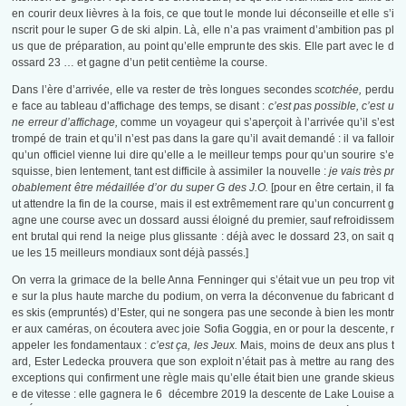
en courir deux lièvres à la fois, ce que tout le monde lui déconseille et elle s’i
nscrit pour le super G de ski alpin. Là, elle n’a pas vraiment d’ambition pas pl
us que de préparation, au point qu’elle emprunte des skis. Elle part avec le d
ossard 23 … et gagne d’un petit centième la course.
Dans l’ère d’arrivée, elle va rester de très longues secondes
scotchée,
perdu
e face au tableau d’affichage des temps, se disant :
c’est pas possible, c’est u
ne erreur d’affichage,
comme un voyageur qui s’aperçoit à l’arrivée qu’il s’est
trompé de train et qu’il n’est pas dans la gare qu’il avait demandé : il va falloir
qu’un officiel vienne lui dire qu’elle a le meilleur temps pour qu’un sourire s’e
squisse, bien lentement, tant est difficile à assimiler la nouvelle :
je vais très pr
obablement être médaillée d’or du super G des J.O.
[pour en être certain, il fa
ut attendre la fin de la course, mais il est extrêmement rare qu’un concurrent g
agne une course avec un dossard aussi éloigné du premier, sauf refroidissem
ent brutal qui rend la neige plus glissante : déjà avec le dossard 23, on sait q
ue les 15 meilleurs mondiaux sont déjà passés.]
On verra la grimace de la belle Anna Fenninger qui s’était vue un peu trop vit
e sur la plus haute marche du podium, on verra la déconvenue du fabricant d
es skis (empruntés) d’Ester, qui ne songera pas une seconde à bien les montr
er aux caméras, on écoutera avec joie Sofia Goggia, en or pour la descente, r
appeler les fondamentaux :
c’est ça, les Jeux.
Mais, moins de deux ans plus t
ard, Ester Ledecka prouvera que son exploit n’était pas à mettre au rang des
exceptions qui confirment une règle mais qu’elle était bien une grande skieus
e de vitesse : elle gagnera le 6 décembre 2019 la descente de Lake Louise a