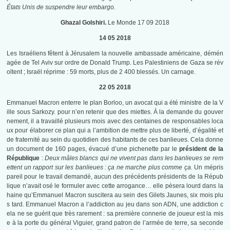
États Unis de suspendre leur embargo.
Ghazal Golshiri.
Le Monde 17 09 2018
14 05 2018
Les Israéliens fêtent à Jérusalem la nouvelle ambassade américaine, démén
agée de Tel Aviv sur ordre de Donald Trump. Les Palestiniens de Gaza se rév
oltent ; Israël réprime : 59 morts, plus de 2 400 blessés. Un carnage.
22 05 2018
Emmanuel Macron enterre le plan Borloo, un avocat qui a été ministre de la V
ille sous Sarkozy. pour n’en retenir que des miettes. À la demande du gouver
nement, il a travaillé plusieurs mois avec des centaines de responsables loca
ux pour élaborer ce plan qui a l’ambition de mettre plus de liberté, d’égalité et
de fraternité au sein du quotidien des habitants de ces banlieues. Cela donne
un document de 160 pages, évacué d’une pichenette par le
président de la
République
:
Deux mâles blancs qui ne vivent pas dans les banlieues se rem
ettent un rapport sur les banlieues : ça ne marche plus comme ça.
Un mépris
pareil pour le travail demandé, aucun des précédents présidents de la Répub
lique n’avait osé le formuler avec cette arrogance… elle pèsera lourd dans la
haine qu’Emmanuel Macron suscitera au sein des Gilets Jaunes, six mois plu
s tard. Emmanuel Macron a l’addiction au jeu dans son ADN, une addiction c
ela ne se guérit que très rarement : sa première connerie de joueur est la mis
e à la porte du général Viguier, grand patron de l’armée de terre, sa seconde