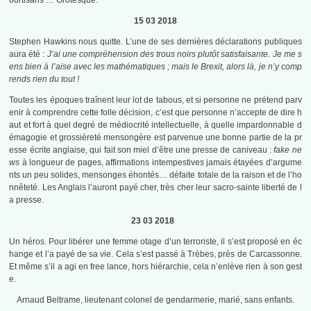
ourtisans … Grotesque.
15 03 2018
Stephen Hawkins nous quitte. L’une de ses dernières déclarations publiques
aura été :
J’ai une compréhension des trous noirs plutôt satisfaisante. Je me s
ens bien à l’aise avec les mathématiques ; mais le Brexit, alors là, je n’y comp
rends rien du tout !
Toutes les époques traînent leur lot de tabous, et si personne ne prétend parv
enir à comprendre cette folle décision, c’est que personne n’accepte de dire h
aut et fort à quel degré de médiocrité intellectuelle, à quelle impardonnable d
émagogie et grossièreté mensongère est parvenue une bonne partie de la pr
esse écrite anglaise, qui fait son miel d’être une presse de caniveau :
fake ne
ws
à longueur de pages, affirmations intempestives jamais étayées d’argume
nts un peu solides, mensonges éhontés… défaite totale de la raison et de l’ho
nnêteté. Les Anglais l’auront payé cher, très cher leur sacro-sainte liberté de l
a presse.
23 03 2018
Un héros. Pour libérer une femme otage d’un terroriste, il s’est proposé en éc
hange et l’a payé de sa vie. Cela s’est passé à Trèbes, près de Carcassonne.
Et même s’il a agi en free lance, hors hiérarchie, cela n’enlève rien à son gest
e.
Arnaud Beltrame, lieutenant colonel de gendarmerie, marié, sans enfants.