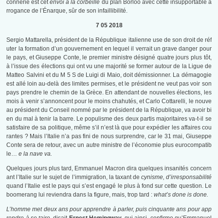
connerie est cet
envoi à la corbeille
du plan Borloo avec cette insupportable a
rrogance de l’Énarque, sûr de son infaillibilité.
7 05 2018
Sergio Mattarella, président de la République italienne use de son droit de réf
uter la formation d’un gouvernement en lequel il verrait un grave danger pour
le pays, et Giuseppe Conte, le premier ministre désigné quatre jours plus tôt,
à l’issue des élections qui ont vu une majorité se former autour de la Ligue de
Matteo Salvini et du M 5 S de Luigi di Maio, doit démissionner. La démagogie
est allé loin au-delà des limites permises, et le président ne veut pas voir son
pays prendre le chemin de la Grèce. En attendant de nouvelles élections, les
mois à venir s’annoncent pour le moins chahutés, et Carlo Cottarelli, le nouve
au président du Conseil nommé par le président de la République, va avoir bi
en du mal à tenir la barre. Le populisme des deux partis majoritaires va-t-il se
satisfaire de sa politique, même s’il n’est là que pour expédier les affaires cou
rantes ? Mais l’Italie n’a pas fini de nous surprendre, car le 31 mai, Giuseppe
Conte sera de retour, avec un autre ministre de l’économie plus eurocompatib
le…
e la nave va.
Quelques jours plus tard, Emmanuel Macron dira quelques insanités concern
ant l’Italie sur le sujet de l’immigration, la taxant de
cynisme, d’irresponsabilité
quand l’Italie est le pays qui s’est engagé le plus à fond sur cette question. Le
boomerang lui reviendra dans la figure, mais, trop tard :
what’s done is done.
L’homme met deux ans pour apprendre à parler, puis cinquante ans pour app