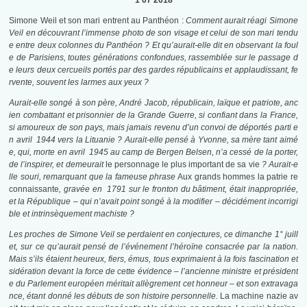
1 07 2018
Simone Weil et son mari entrent au Panthéon :
Comment aurait réagi Simone
Veil en découvrant l’immense photo de son visage et celui de son mari tendu
e entre deux colonnes du Panthéon ? Et qu’aurait-elle dit en observant la foul
e de Parisiens, toutes générations confondues, rassemblée sur le passage d
e leurs deux cercueils portés par des gardes républicains et applaudissant, fe
rvente, souvent les larmes aux yeux ?
Aurait-elle songé à son père, André Jacob, républicain, laïque et patriote, anc
ien combattant et prisonnier de la Grande Guerre, si confiant dans la France,
si amoureux de son pays, mais jamais revenu d’un convoi de déportés parti e
n avril 1944 vers la Lituanie ? Aurait-elle pensé à Yvonne, sa mère tant aimé
e, qui, morte en avril 1945 au camp de Bergen Belsen, n’a cessé de la porter,
de l’inspirer, et demeurait
le personnage le plus important de sa vie
? Aurait-e
lle souri, remarquant que la fameuse phrase
Aux grands hommes la patrie re
connaissante
, gravée en 1791 sur le fronton du bâtiment, était inappropriée,
et la République – qui n’avait point songé à la modifier – décidément incorrigi
ble et intrinsèquement machiste ?
Les proches de Simone Veil se perdaient en conjectures, ce dimanche 1° juill
et, sur ce qu’aurait pensé de l’événement l’héroïne consacrée par la nation.
Mais s’ils étaient heureux, fiers, émus, tous exprimaient à la fois fascination et
sidération devant la force de cette évidence – l’ancienne ministre et président
e du Parlement européen méritait allègrement cet honneur – et son extravaga
nce, étant donné les débuts de son histoire personnelle.
La machine nazie av