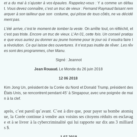
et a du mal à s’ajuster à vos épaules. Rappelez-vous :
Y a comme un défau
t.
Vous devez connaître, c’est un truc de vieux : Fernand Raynaud faisant rem
arquer à son tailleur que son
costume
, qui plisse de tous côtés, ne va décidé
ment pas.
L’été arrive, c’est le moment de tomber la veste.
On arrête tout, on réfléchit, et
c’est pas triste
. Encore un truc de vieux. L’An 01, cette fois. Un conseil pratiqu
e que vous auriez pu donner au jeune homme pour le jour où il voudra
faire l
a révolution
. Ce qui laisse des ouvertures. Il n’est pas inutile de rêver. Les rêv
es sont des programmes, cher Manu.
Signé : Jeannot
Jean Rouaud.
Le Monde du 26 juin 2018
12 06 2018
Kim Jong Un, président de la Corée du Nord et Donald Trump, président des
États Unis, se rencontrent pendant 45′ à Singapour, avec une poignée de mai
n à la clef.
après, c’est pareil qu’avant. C’est à dire que, pour payer sa bombe atomiq
ue, la Corée continue à vendre aux voisins ses citoyens réduits en esclavag
e et à se livrer à la cybercriminalité qui lui rapporte sur dix ans 3 milliard
s $.