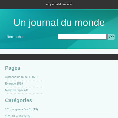
un journal du monde
Un journal du monde
Recherche:
Pages
A propos de l’auteur. 1531
Exergue 1539
Mode d’emploi 411
Catégories
101 : origine à l'an 01
(19)
102 : 01 à 1163
(15)