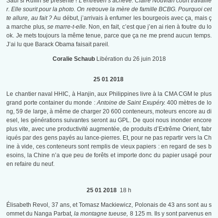
Sauf si Ruffin se présente !
L’entretien s’achève. Claire Nouvian court travaille
r. Elle sourit pour la photo. On retrouve la mère de famille BCBG. Pourquoi cet
te allure, au fait ?
Au début, j’arrivais à enfumer les bourgeois avec ça, mais ç
a marche plus
, se marre-t-elle.
Non, en fait, c’est que j’en ai rien à foutre du lo
ok. Je mets toujours la même tenue, parce que ça ne me prend aucun temps.
J’ai lu que Barack Obama faisait pareil
.
Coralie Schaub
Libération du 26 juin 2018
25 01 2018
Le chantier naval HHIC, à Hanjin, aux Philippines livre à la CMA CGM le plus
grand porte container du monde :
Antoine de Saint Exupéry.
400 mètres de lo
ng, 59 de large, à même de charger 20 600 conteneurs, moteurs encore au di
esel, les générations suivantes seront au GPL. De quoi nous inonder encore
plus vite, avec une productivité augmentée, de produits d’Extrême Orient, fabr
iqués par des gens payés au lance-pierres. Et, pour ne pas repartir vers la Ch
ine à vide, ces conteneurs sont remplis de vieux papiers : en regard de ses b
esoins, la Chine n’a que peu de forêts et importe donc du papier usagé pour
en refaire du neuf.
25 01 2018
18 h
Élisabeth Revol, 37 ans, et Tomasz Mackiewicz, Polonais de 43 ans sont au s
ommet du Nanga Parbat
, la montagne tueuse,
8 125 m
.
Ils y sont parvenus en