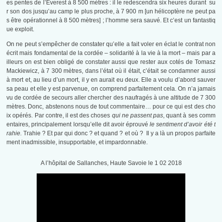
es pentes de l’Everest à 8 500 mètres : il le redescendra six heures durant su
r son dos jusqu’au camp le plus proche, à 7 900 m [un hélicoptère ne peut pa
s être opérationnel à 8 500 mètres] ; l’homme sera sauvé. Et c’est un fantastiq
ue exploit.
On ne peut s’empêcher de constater qu’elle a fait voler en éclat le contrat non
écrit mais fondamental de la cordée – solidarité à la vie à la mort – mais par a
illeurs on est bien obligé de constater aussi que rester aux cotés de Tomasz
Mackiewicz, à 7 300 mètres, dans l’état où il était, c’était se condamner aussi
à mort et, au lieu d’un mort, il y en aurait eu deux. Elle a voulu d’abord sauver
sa peau et elle y est parvenue, on comprend parfaitement cela. On n’a jamais
vu de cordée de secours aller chercher des naufragés à une altitude de 7 300
mètres. Donc, abstenons nous de tout commentaire… pour ce qui est des cho
ix opérés. Par contre, il est des choses
qui ne passent pas
, quant à ses comm
entaires, principalement lorsqu’elle dit avoir éprouvé
le sentiment d’avoir été t
rahie.
Trahie ? Et par qui donc ? et quand ? et où ? Il y a là un propos parfaite
ment inadmissible, insupportable, et impardonnable.
A l’hôpital de Sallanches, Haute Savoie le 1 02 2018