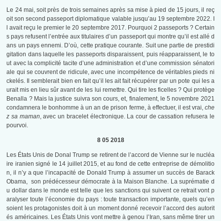
Le 24 mai, soit près de trois semaines après sa mise à pied de 15 jours, il reç
oit son second passeport diplomatique valable jusqu’au 19 septembre 2022. I
l avait reçu le premier le 20 septembre 2017. Pourquoi 2 passeports ? Certain
s pays refusent l’entrée aux titulaires d’un passeport qui montre qu’il est allé d
ans un pays ennemi. D’où, cette pratique courante. Suit une partie de prestidi
gitation dans laquelle les passeports disparaissent, puis réapparaissent, le to
ut avec la complicité tacite d’une administration et d’une commission sénatori
ale qui se couvrent de ridicule, avec une incompétence de véritables pieds ni
ckelés. Il semblerait bien en fait qu’il les ait fait récupérer par un pote qui les a
urait mis en lieu sûr avant de les lui remettre. Qui tire les ficelles ? Qui protège
Benalla ? Mais la justice suivra son cours, et, finalement, le 5 novembre 2021
condamnera le bonhomme à un an de prison ferme, à effectuer, il est vrai,
che
z sa maman
, avec un bracelet électronique. La cour de cassation refusera le
pourvoi.
8 05 2018
Les États Unis de Donal Trump se retirent de l’accord de Vienne sur le nucléa
ire iranien signé le 14 juillet 2015, et au fond de cette entreprise de démolitio
n, il n’y a que l’incapacité de Donald Trump à assumer un succès de Barack
Obama, son prédécesseur démocrate à la Maison Blanche. La suprématie d
u dollar dans le monde est telle que les sanctions qui suivent ce retrait vont p
aralyser toute l’économie du pays : toute transaction importante, quels qu’en
soient les protagonistes doit à un moment donné recevoir l’accord des autorit
és américaines. Les États Unis vont mettre à genou l’Iran, sans même tirer un