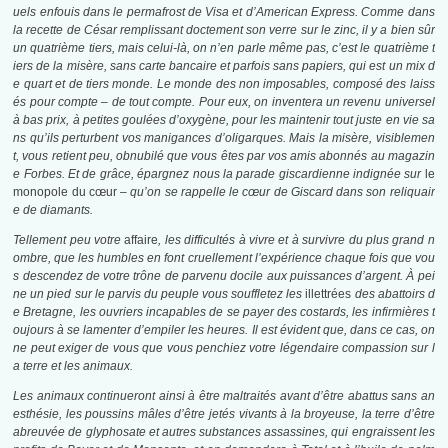
uels enfouis dans le permafrost de Visa et d’American Express. Comme dans
la recette de César remplissant doctement son verre sur le zinc, il y a bien sûr
un quatrième tiers, mais celui-là, on n’en parle même pas, c’est le quatrième t
iers de la misère, sans carte bancaire et parfois sans papiers, qui est un mix d
e quart et de tiers monde. Le monde des non imposables, composé des laiss
és pour compte – de tout compte. Pour eux, on inventera un revenu universel
à bas prix, à petites goulées d’oxygène, pour les maintenir tout juste en vie sa
ns qu’ils perturbent vos manigances d’oligarques. Mais la misère, visiblemen
t, vous retient peu, obnubilé que vous êtes par vos amis abonnés au magazin
e Forbes. Et de grâce, épargnez nous la parade giscardienne indignée sur
le
monopole du cœur –
qu’on se rappelle le cœur de Giscard dans son reliquair
e de diamants.
Tellement peu votre
affaire
, les difficultés à vivre et à survivre du plus grand n
ombre, que les humbles en font cruellement l’expérience chaque fois que vou
s descendez de votre trône de parvenu docile aux puissances d’argent. À pei
ne un pied sur le parvis du peuple vous souffletez les
illettrées
des abattoirs d
e Bretagne, les ouvriers incapables de se payer des costards, les infirmières t
oujours à se lamenter d’empiler les heures. Il est évident que, dans ce cas, on
ne peut exiger de vous que vous penchiez votre légendaire compassion sur l
a terre et les animaux.
Les animaux continueront ainsi à être maltraités avant d’être abattus sans an
esthésie, les poussins mâles d’être jetés vivants à la broyeuse, la terre d’être
abreuvée de glyphosate et autres substances assassines, qui engraissent les