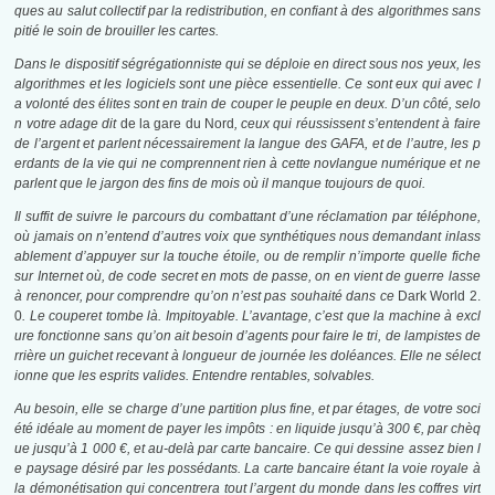
ques au salut collectif par la redistribution, en confiant à des algorithmes sans
pitié le soin de brouiller les cartes.
Dans le dispositif ségrégationniste qui se déploie en direct sous nos yeux, les
algorithmes et les logiciels sont une pièce essentielle. Ce sont eux qui avec l
a volonté des élites sont en train de couper le peuple en deux. D’un côté, selo
n votre adage dit
de la gare du Nord
, ceux qui réussissent s’entendent à faire
de l’argent et parlent nécessairement la langue des GAFA, et de l’autre, les p
erdants de la vie qui ne comprennent rien à cette novlangue numérique et ne
parlent que le jargon des fins de mois où il manque toujours de quoi.
Il suffit de suivre le parcours du combattant d’une réclamation par téléphone,
où jamais on n’entend d’autres voix que synthétiques nous demandant inlass
ablement d’appuyer sur la touche étoile, ou de remplir n’importe quelle fiche
sur Internet où, de code secret en mots de passe, on en vient de guerre lasse
à renoncer, pour comprendre qu’on n’est pas souhaité dans ce
Dark World 2.
0
. Le couperet tombe là. Impitoyable. L’avantage, c’est que la machine à excl
ure fonctionne sans qu’on ait besoin d’agents pour faire le tri, de lampistes de
rrière un guichet recevant à longueur de journée les doléances. Elle ne sélect
ionne que les esprits valides. Entendre rentables, solvables.
Au besoin, elle se charge d’une partition plus fine, et par étages, de votre soci
été idéale au moment de payer les impôts : en liquide jusqu’à 300 €, par chèq
ue jusqu’à 1 000 €, et au-delà par carte bancaire. Ce qui dessine assez bien l
e paysage désiré par les possédants. La carte bancaire étant la voie royale à
la démonétisation qui concentrera tout l’argent du monde dans les coffres virt