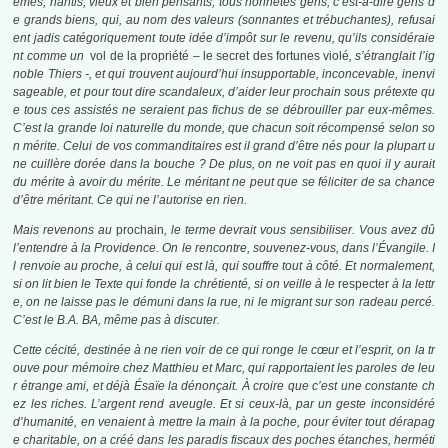
êmes, nantis, vieux et bien pensants, tous honnêtes gens, c’est-à-dire gens d
e grands biens, qui, au nom des valeurs (sonnantes et trébuchantes), refusai
ent jadis catégoriquement toute idée d’impôt sur le revenu, qu’ils considéraie
nt comme un
vol de la propriété – le secret des fortunes violé
, s’étranglait l’ig
noble Thiers -, et qui trouvent aujourd’hui insupportable, inconcevable, inenvi
sageable, et pour tout dire scandaleux, d’aider leur prochain sous prétexte qu
e tous ces assistés ne seraient pas fichus de se débrouiller par eux-mêmes.
C’est la grande loi naturelle du monde, que chacun soit récompensé selon so
n mérite. Celui de vos commanditaires est il grand d’être nés pour la plupart u
ne cuillère dorée dans la bouche ? De plus, on ne voit pas en quoi il y aurait
du mérite à avoir du mérite. Le méritant ne peut que se féliciter de sa chance
d’être méritant. Ce qui ne l’autorise en rien.
Mais revenons au
prochain
, le terme devrait vous sensibiliser. Vous avez dû
l’entendre à la Providence. On le rencontre, souvenez-vous, dans l’Évangile. I
l renvoie au proche, à celui qui est là, qui souffre tout à côté. Et normalement,
si on lit bien le Texte qui fonde la chrétienté, si on veille à le
respecter
à la lettr
e, on ne laisse pas le démuni dans la rue, ni le migrant sur son radeau percé.
C’est le B.A. BA, même pas à discuter.
Cette cécité, destinée à ne rien voir de ce qui ronge le cœur et l’esprit, on la tr
ouve pour mémoire chez Matthieu et Marc, qui rapportaient les paroles de leu
r étrange ami, et déjà Ésaïe la dénonçait. À croire que c’est une constante ch
ez les riches. L’argent rend aveugle. Et si ceux-là, par un geste inconsidéré
d’humanité, en venaient à mettre la main à la poche, pour éviter tout dérapag
e charitable, on a créé dans les paradis fiscaux des poches étanches, herméti