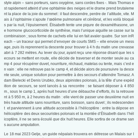
style alpin – sans porteurs, sans oxygène, sans cordes fixes -. Mais Thomas e
st rapidement atteint d’une ophtalmie des neiges et le drame prend brutaleme
nt la place de la joie du sommet : il faut descendre, perdre de l’altitude, vite. M
ais à l’ophtalmie s’ajoute l’œdème pulmonaire et cérébral, et les voilà bloqué
s par la nuit, l’épuisement. Élisabeth tente une piqure de dexaméthasone, un
e hormone glucocorticoïde de synthèse, mais l’unique aiguille se casse sur la
combinaison ; sous forme de cachets elle lui en fait avaler quatre. Sur son inR
each – un traceur qui permet d’envoyer de courts SMS – elle envoie un mess
age, puis ils reprennent la descente pour trouver à 4 h du matin une crevasse
abri à 7 282 mètres. Au lever du jour, ayant reçu une réponse disant que les s
ecours se mettent en route, elle décide de traverser et de monter seule au
ca
mp 4
pour récupérer duvet, nourriture, réchaud, matelas ou tente, mais c’est e
n vain : elle ne retrouve pas le camp 4, et décide alors de poursuivre la desce
nte seule, unique solution pour permettre à des secours d’atteindre Tomasz. A
dam Bielecki et Denis Urubko, deux alpinistes polonais, à la tête d’une expéd
ition de secours, se sont lancés à sa rencontre : se faisant déposer à 4 850
m., sous le camp 1, après huit heures d’une débauche d’efforts, ils la retrouve
nt à 5 950 m, à 2 heures du matin : elle vient de passer une deuxième nuit en
très haute altitude sans nourriture, sans boisson, sans duvet ; ils redescenden
t et parviennent à une altitude accessible à l’hélicoptère : entre la dépose en
hélicoptère des deux secouristes polonais et la montée d’Élisabeth dans l’hél
icoptère, il ne se sera écoulé
que
dix huit heures. Elle sortira de ce drame san
s aucune amputation.
Le 18 mai 2023 Gelje, un guide népalais trouvera en détresse un Malais sur l