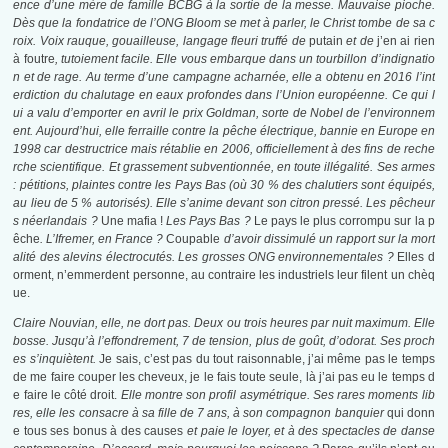
ence d’une mère de famille BCBG à la sortie de la messe. Mauvaise pioche.
Dès que la fondatrice de l’ONG Bloom se met à parler, le Christ tombe de sa c
roix. Voix rauque, gouailleuse, langage fleuri truffé de
putain
et de
j’en ai rien
à foutre
, tutoiement facile. Elle vous embarque dans un tourbillon d’indignatio
n et de rage. Au terme d’une campagne acharnée, elle a obtenu en 2016 l’int
erdiction du chalutage en eaux profondes dans l’Union européenne. Ce qui l
ui a valu d’emporter en avril le prix Goldman, sorte de Nobel de l’environnem
ent. Aujourd’hui, elle ferraille contre la pêche électrique, bannie en Europe en
1998 car destructrice mais rétablie en 2006, officiellement à des fins de reche
rche scientifique. Et grassement subventionnée, en toute illégalité. Ses armes
: pétitions, plaintes contre les Pays Bas (où 30 % des chalutiers sont équipés,
au lieu de 5 % autorisés). Elle s’anime devant son citron pressé. Les pêcheur
s néerlandais ?
Une mafia !
Les Pays Bas ?
Le pays le plus corrompu sur la p
êche
. L’Ifremer, en France ?
Coupable
d’avoir dissimulé un rapport sur la mort
alité des alevins électrocutés. Les grosses ONG environnementales ?
Elles d
orment, n’emmerdent personne, au contraire les industriels leur filent un chèq
ue.
Claire Nouvian, elle, ne dort pas. Deux ou trois heures par nuit maximum. Elle
bosse. Jusqu’à l’effondrement, 7 de tension, plus de goût, d’odorat. Ses proch
es s’inquiètent.
Je sais, c’est pas du tout raisonnable, j’ai même pas le temps
de me faire couper les cheveux, je le fais toute seule, là j’ai pas eu le temps d
e faire le côté droit.
Elle montre son profil asymétrique. Ses rares moments lib
res, elle les consacre à sa fille de 7 ans, à son compagnon banquier
qui donn
e tous ses bonus à des causes
et paie le loyer, et à des spectacles de danse