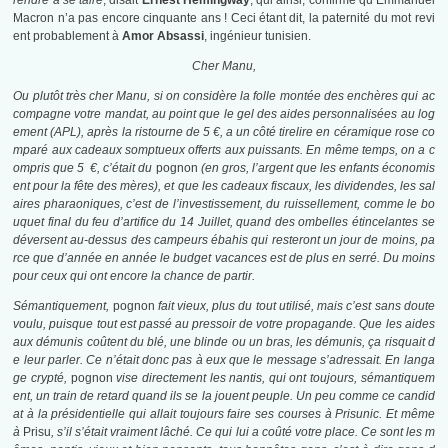
rendre à se taire
, disait
Ernest Hemingway
, qui ainsi, confirme qu’Emmanuel
Macron n’a pas encore cinquante ans ! Ceci étant dit, la paternité du mot revi
ent probablement à
Amor Absassi
, ingénieur tunisien.
Cher Manu,
Ou plutôt très cher Manu, si on considère la folle montée des enchères qui ac
compagne votre mandat, au point que le gel des aides personnalisées au log
ement (APL), après la ristourne de 5 €, a un côté tirelire en céramique rose co
mparé aux cadeaux somptueux offerts aux puissants. En même temps, on a c
ompris que 5 €, c’était du
pognon
(en gros, l’argent que les enfants économis
ent pour la fête des mères), et que les cadeaux fiscaux, les dividendes, les sal
aires pharaoniques, c’est de l’investissement, du ruissellement, comme le bo
uquet final du feu d’artifice du 14 Juillet, quand des ombelles étincelantes se
déversent au-dessus des campeurs ébahis qui resteront un jour de moins, pa
rce que d’année en année le budget vacances est de plus en serré. Du moins
pour ceux qui ont encore la chance de partir.
Sémantiquement,
pognon
fait vieux, plus du tout utilisé, mais c’est sans doute
voulu, puisque tout est passé au pressoir de votre propagande. Que les aides
aux démunis coûtent du blé, une blinde ou un bras, les démunis, ça risquait d
e leur parler. Ce n’était donc pas à eux que le message s’adressait. En langa
ge crypté,
pognon
vise directement les nantis, qui ont toujours, sémantiquem
ent, un train de retard quand ils se la jouent peuple. Un peu comme ce candid
at à la présidentielle qui allait toujours faire ses courses à Prisunic. Et même
à
Prisu
, s’il s’était vraiment lâché. Ce qui lui a coûté votre place. Ce sont les m