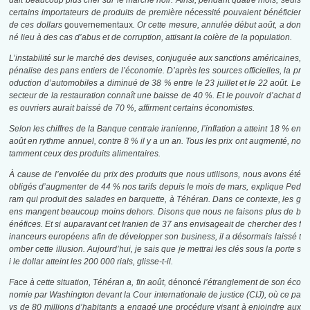
dait beaucoup plus cher sur le marché noir. Ainsi, pendant quatre mois, seuls
certains importateurs de produits de première nécessité pouvaient bénéficier
de ces dollars
gouvernementaux
. Or cette mesure, annulée début août, a don
né lieu à des cas d’abus et de corruption, attisant la colère de la population.
L’instabilité sur le marché des devises, conjuguée aux sanctions américaines,
pénalise des pans entiers de l’économie. D’après les sources officielles, la pr
oduction d’automobiles a diminué de 38 % entre le 23 juillet et le 22 août. Le
secteur de la restauration connaît une baisse de 40 %. Et le pouvoir d’achat d
es ouvriers aurait baissé de 70 %, affirment certains économistes.
Selon les chiffres de la Banque centrale iranienne, l’inflation a atteint 18 % en
août en rythme annuel, contre 8 % il y a un an. Tous les prix ont augmenté, no
tamment ceux des produits alimentaires.
À cause de l’envolée du prix des produits que nous utilisons, nous avons été
obligés d’augmenter de 44 % nos tarifs depuis le mois de mars,
explique Ped
ram qui produit des salades en barquette, à Téhéran. Dans ce contexte, les g
ens mangent beaucoup moins dehors. Disons que nous ne faisons plus de b
énéfices. Et si auparavant cet Iranien de 37 ans envisageait de chercher des f
inanceurs européens afin de développer son business, il a désormais laissé t
omber cette illusion. Aujourd’hui, je sais que je mettrai les clés sous la porte s
i le dollar atteint les 200 000 rials, glisse-t-il.
Face à cette situation, Téhéran a, fin août,
dénoncé
l’étranglement de son éco
nomie par Washington devant la Cour internationale de justice (CIJ), où ce pa
ys de 80 millions d’habitants a engagé une procédure visant à enjoindre aux