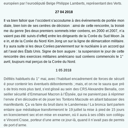
européen par l’eurodéputé Belge Philippe Lamberts, représentant des Verts.
27 04 2018
Il va bien falloir que l’occident s’accoutume à des événements de portée mon
diale, bien loin de ses centres de décision : ainsi de cette rencontre, la troisiè
me du genre [les deux premiers sommets inter coréens, en 2000 et 2007, n’a
vaient pas été suivis d’effet] entre les dirigeants de la Corée du Sud Moon Ja
e in, et de la Corée du Nord Kim Jong un sur la ligne de démarcation militaire.
Il y aura suite si les deux Corées parviennent sur le nucléaire à un accord qui
ait l’aval des États Unis. Signe de bon augure : la suspension le jour de cette
rencontre des exercices militaires américano sud coréens commencés le 1°
avril, toujours mal perçus de la Corée du Nord.
1 05 2018
Défilés habituels du 1° mai, avec l’habituel encadrement de forces de sécurit
é pour contenir les éventuels débordements ; mais, et on ne le saura que prè
s de trois mois plus tard, s’est glissé au sein des CRS Alexandre Benalla, con
seiller sécurité d’Emmanuel Macron à l’Élysée, qui ne parvient pas à réprimer
l’envie d’en découdre et de jouer les Tontons Macoute en allant tabasser des
manifestants. Ç
a va faire du bruit dans le Landerneau ! La bronca tant parlem
entaire que médiatique transformeront le 19 juillet la mise à pied de 15 jours
en licenciement sec et en mise en examen, où il aura à ses côtés son collègu
e Vincent Crase, porteur d’une arme ce jour-là, quand il n’avait pas de permis
de port d’arme.