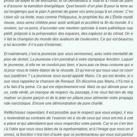
profits de Bayer et de Monsanto, et on demandera à Total et à l’huile de palm
e d’assurer la transition énergétique. Quel besoin d’un plan B pour la terre au
ssi longtemps que le plan A permet de gaver vos amis jusqu’à en crever. C’es
t bien sûr sa limite, mais comme Philippulus, le prophète fou de L’Étoile mysté
rieuse, vous serez célèbre pour avoir anticipé et accéléré la fin du monde. Il c
onvient, sur ce point, d’accorder une mention spéciale à votre pathétique sup
plétif, préposé à la préservation des espaces, des espèces et du climat. On e
n fait le champion du monde des avaleurs de couleuvres. Ce qui est beaucou
p lui accorder. Il n’a pas d’estomac.
Et maintenant, c’est la jeunesse que vous sermonnez, avec votre mentalité de
pion de dortoir. La jeunesse s’en prendrait à votre olympique fonction. Laquel
le jeunesse, si elle ne se conduit pas bien, n’aura pas ce beau costume qui e
st pour vous le mètre étalon de la réussite. Et qu’est-ce qui nous vaut ce courr
oux jupitérien ? La jeunesse vous aurait appelé Manu. Ce qui est tendre, si v
ous vous rappelez la chanson de Renaud.
Eh déconne pas Manu, c’t’à moi q
u’tu fais d’la peine.
Ce qui est objectivement vrai. Mais ce qui dénote pour vo
us, cette vérité, un manque de respect. Au passage, il ne vous fait rien de stig
matiser un jeune garçon et de le jeter en pâture pour alimenter votre propaga
nde narcissique. Encore une démonstration de pure charité.
Réfléchissez cependant. Il est possible que le respect que vous exigez, il vou
s reviendrait au contraire de l’exercer vis à vis de ceux qui vous ont mis à cett
e place et qui attendaient que vous respectiez votre parole. Car si on s’en tien
t à l’idée que vous vous faites de la représentation, et à l’image que vous en d
onnez, la fonction n’est rien d’autre que ce portemanteau qui vous suit partout