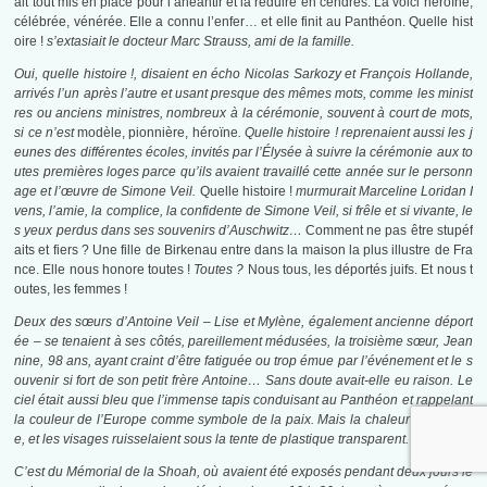
ait tout mis en place pour l’anéantir et la réduire en cendres. La voici héroïne,
célébrée, vénérée. Elle a connu l’enfer… et elle finit au Panthéon. Quelle hist
oire !
s’extasiait le docteur Marc Strauss, ami de la famille.
Oui, quelle histoire !, disaient en écho Nicolas Sarkozy et François Hollande,
arrivés l’un après l’autre et usant presque des mêmes mots, comme les minist
res ou anciens ministres, nombreux à la cérémonie, souvent à court de mots,
si ce n’est
modèle, pionnière, héroïne
. Quelle histoire ! reprenaient aussi les j
eunes des différentes écoles, invités par l’Élysée à suivre la cérémonie aux to
utes premières loges parce qu’ils avaient travaillé cette année sur le personn
age et l’œuvre de Simone Veil.
Quelle histoire !
murmurait Marceline Loridan I
vens, l’amie, la complice, la confidente de Simone Veil, si frêle et si vivante, le
s yeux perdus dans ses souvenirs d’Auschwitz…
Comment ne pas être stupéf
aits et fiers ? Une fille de Birkenau entre dans la maison la plus illustre de Fra
nce. Elle nous honore toutes !
Toutes ?
Nous tous, les déportés juifs. Et nous t
outes, les femmes !
Deux des sœurs d’Antoine Veil – Lise et Mylène, également ancienne déport
ée – se tenaient à ses côtés, pareillement médusées, la troisième sœur, Jean
nine, 98 ans, ayant craint d’être fatiguée ou trop émue par l’événement et le s
ouvenir si fort de son petit frère Antoine… Sans doute avait-elle eu raison. Le
ciel était aussi bleu que l’immense tapis conduisant au Panthéon et rappelant
la couleur de l’Europe comme symbole de la paix. Mais la chaleur était torrid
e, et les visages ruisselaient sous la tente de plastique transparent.
C’est du Mémorial de la Shoah, où avaient été exposés pendant deux jours le