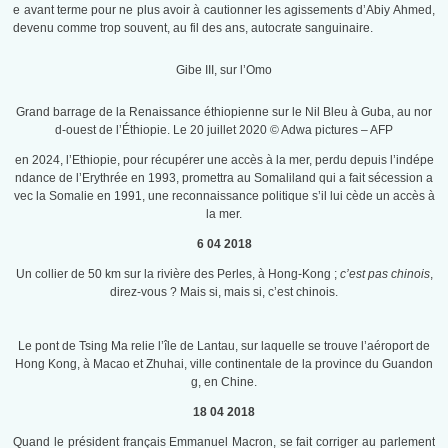
e avant terme pour ne plus avoir à cautionner les agissements d’Abiy Ahmed,
devenu comme trop souvent, au fil des ans, autocrate sanguinaire.
Gibe III, sur l’Omo
Grand barrage de la Renaissance éthiopienne sur le Nil Bleu à Guba, au nor
d-ouest de l’Éthiopie. Le 20 juillet 2020 © Adwa pictures – AFP
en 2024, l’Ethiopie, pour récupérer une accès à la mer, perdu depuis l’indépe
ndance de l’Erythrée en 1993, promettra au Somaliland qui a fait sécession a
vec la Somalie en 1991, une reconnaissance politique s’il lui cède un accès à
la mer.
6 04 2018
Un collier de 50 km sur la rivière des Perles, à Hong-Kong ;
c’est pas chinois
,
direz-vous ? Mais si, mais si, c’est chinois.
Le pont
de
Tsing
Ma
relie l’île de Lantau, sur laquelle se trouve l’aéroport de
Hong Kong, à Macao et Zhuhai, ville continentale de la province du Guandon
g, en Chine.
18 04 2018
Quand le président français Emmanuel Macron, se fait corriger au parlement