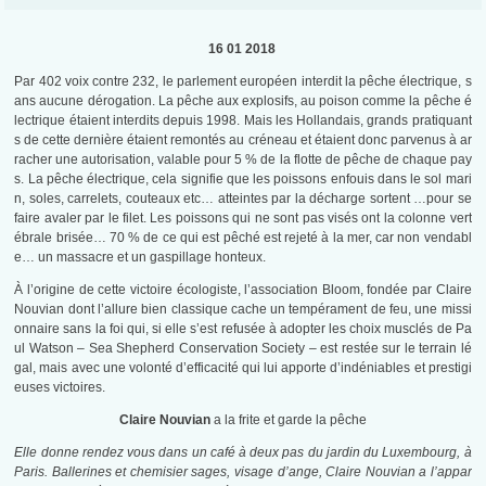
16 01 2018
Par 402 voix contre 232, le parlement européen interdit la pêche électrique, s
ans aucune dérogation. La pêche aux explosifs, au poison comme la pêche é
lectrique étaient interdits depuis 1998. Mais les Hollandais, grands pratiquant
s de cette dernière étaient remontés au créneau et étaient donc parvenus à ar
racher une autorisation, valable pour 5 % de la flotte de pêche de chaque pay
s. La pêche électrique, cela signifie que les poissons enfouis dans le sol mari
n, soles, carrelets, couteaux etc… atteintes par la décharge sortent …pour se
faire avaler par le filet. Les poissons qui ne sont pas visés ont la colonne vert
ébrale brisée… 70 % de ce qui est pêché est rejeté à la mer, car non vendabl
e… un massacre et un gaspillage honteux.
À l’origine de cette victoire écologiste, l’association Bloom, fondée par Claire
Nouvian dont l’allure bien classique cache un tempérament de feu, une missi
onnaire sans la foi qui, si elle s’est refusée à adopter les choix musclés de Pa
ul Watson – Sea Shepherd Conservation Society – est restée sur le terrain lé
gal, mais avec une volonté d’efficacité qui lui apporte d’indéniables et prestigi
euses victoires.
Claire Nouvian
a la frite et garde la pêche
Elle donne rendez vous dans un café à deux pas du jardin du Luxembourg, à
Paris. Ballerines et chemisier sages, visage d’ange, Claire Nouvian a l’appar