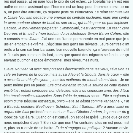
rès mal passé. Et on paie tous le prix de cet échec. Le libéralisme s’y est eng
ouffré en nous assénant que l’homme est un loup pour l’homme alors que no
n, on peut être altruiste, ça dépend juste de l’éducation.
Le débit est mitraillett
e. Claire Nouvian dégage une énergie de centrale nucléaire, mais une centra
le avec quelque chose de brisé en son cœur, qui brûle pour ne pas imploser.
L’action, le mouvement perpétuel. L’immobilité, c’est l’accident. En lisant Zero
Degrees of Empathy (non traduit), du psychologue Simon Baron Cohen, elle
a compris cette fêlure :
J’ai une souffrance permanente en moi parce que je s
uis en empathie extrême. L’égoïsme des gens me dévaste. Leurs centres d’int
érêts à la con sur leur baraque, leur nouvelle bagnole, ça m’agresse de nullit
é. Je sais pas comment ils font, alors que quand des migrants se font buter, ça
envahit tout mon espace émotionnel, mes rêves, mes nuits.
Claire Nouvian vit avec des poissons électrocutés dans les yeux, l’évasion fis
cale en travers de la gorge, mais aussi Alep et la Ghouta dans le cœur – elle
a accueilli un réfugié syrien -, tous les malheurs du monde dans l’âme :
Je ne
peux même pas en parler
. Elle dit avoir enfin trouvé la source de cette hypers
ensibilité : enfant surdouée, non détectée, elle a dû composer avec des difficu
ltés émotionnelles colossales. Sans l’aide de parents
space
. Elle a toujours b
esoin d’une
béquille esthétique
, philo – elle se définit comme kantienne -, Pin
a Bausch, peinture, Beethoven, Schubert, Saint Saëns… Elle a aussi saisi po
urquoi elle était
profondément dark
en lisant Günther Anders, le penseur du
g
lobocide nucléaire
.
Quand on est cultivé, on est désespéré. Est-ce que ça doit
nous empêcher d’agir ? Bien sûr que non ! Au contraire, plus on est pessimist
e, plus on a envie de se battre
. Et de s’engager en politique ?
Aucune envie.