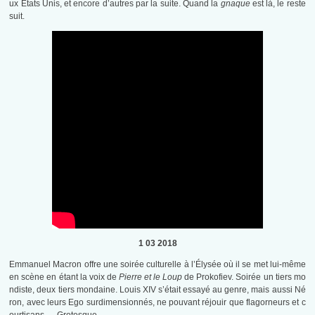
ux États Unis, et encore d’autres par la suite. Quand la
gnaque
est là, le reste
suit.
1 03 2018
Emmanuel Macron offre une soirée culturelle à l’Élysée où il se met lui-même
en scène en étant la voix de
Pierre et le Loup
de Prokofiev. Soirée un tiers mo
ndiste, deux tiers mondaine. Louis XIV s’était essayé au genre, mais aussi Né
ron, avec leurs Ego surdimensionnés, ne pouvant réjouir que flagorneurs et c