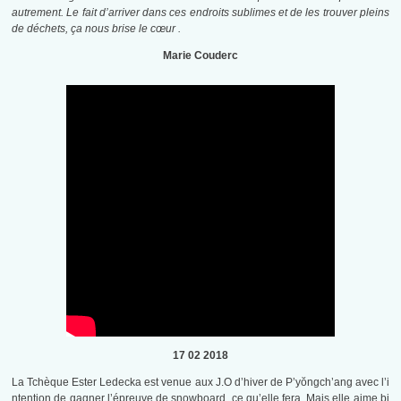
autrement. Le fait d’arriver dans ces endroits sublimes et de les trouver pleins
de déchets, ça nous brise le cœur .
Marie Couderc
17 02 2018
La Tchèque Ester Ledecka est venue aux J.O d’hiver de P’yŏngch’ang avec l’i
ntention de gagner l’épreuve de snowboard, ce qu’elle fera. Mais elle aime bi