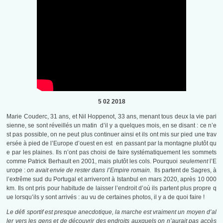
5 02 2018
Marie Couderc, 31 ans, et Nil Hoppenot, 33 ans, menant tous deux la vie pari
sienne, se sont réveillés un matin d’il y a quelques mois, en se disant : ce n’e
st pas possible, on ne peut plus continuer ainsi et ils ont mis sur pied une trav
ersée à pied de l’Europe d’ouest en est en passant par la montagne plutôt qu
e par les plaines. Ils n’ont pas choisi de faire systématiquement les sommets
comme Patrick Berhault en 2001, mais plutôt les cols. Pourquoi
seulement
l’E
urope :
on avait envie de rester dans l’Empire romain.
Ils partent de Sagres, à
l’extrême sud du Portugal et arriveront à Istanbul en mars 2020, après 10 000
km. Ils ont pris pour habitude de laisser l’endroit d’où ils partent plus propre q
ue lorsqu’ils y sont arrivés : au vu de certaines photos, il y a de quoi faire !
Le défi sportif est presque anecdotique, la marche est vraiment un moyen d’al
ler vers les gens et de découvrir des endroits auxquels on n’aurait pas accès