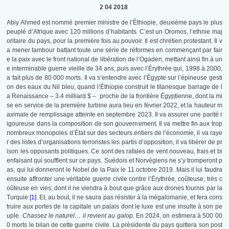
2 04 2018
Abiy Ahmed est nommé premier ministre de l’Éthiopie, deuxième pays le plus
peuplé d’Afrique avec 120 millions d’habitants. C’est un Oromos, l’ethnie maj
oritaire du pays, pour la première fois au pouvoir. Il est chrétien protestant. Il v
a mener tambour battant toute une série de réformes en commençant par fair
e la paix avec le front national de libération de l’Ogaden, mettant ainsi fin à un
e interminable guerre vieille de 34 ans, puis avec l’Érythrée qui, 1998 à 2000,
a fait plus de 80 000 morts. Il va s’entendre avec l’Égypte sur l’épineuse gesti
on des eaux du Nil bleu, quand l’Éthiopie construit le titanesque barrage de l
a Renaissance – 3.4 milliard $ – proche de la frontière Égyptienne, dont la mi
se en service de la première turbine aura lieu en février 2022, et la hauteur m
aximale de remplissage atteinte en septembre 2023. Il va assurer une parité r
igoureuse dans la composition de son gouvernement. Il va mettre fin aux trop
nombreux monopoles d’État sur des secteurs entiers de l’économie, il va raye
r des listes d’organisations terroristes les partis d’opposition, il va libérer de pr
ison les opposants politiques. Ce sont des rafales de vent nouveau, frais et bi
enfaisant qui soufflent sur ce pays. Suédois et Norvégiens ne s’y tromperont p
as, qui lui donneront le Nobel de la Paix le 11 octobre 2019. Mais il lui faudra
ensuite affronter une véritable guerre civile contre l’Érythrée, coûteuse, très c
oûteuse en vies, dont il ne viendra à bout que grâce aux drones fournis par la
Turquie
[1]
. Et, au bout, il ne saura pas résister à la mégalomanie, et fera cons
truire aux portes de la capitale un palais dont le luxe est une insulte à son pe
uple.
Chassez le naturel… il revient au galop.
En 2024, on estimera à 500 00
0 morts le bilan de cette guerre civile. La présidente du pays quittera son post