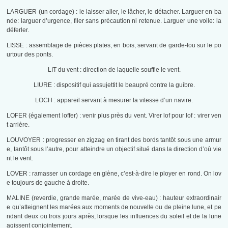
LARGUER (un cordage) : le laisser aller, le lâcher, le détacher. Larguer en ba
nde: larguer d’urgence, filer sans précaution ni retenue. Larguer une voile: la
déferler.
LISSE : assemblage de pièces plates, en bois, servant de garde-fou sur le po
urtour des ponts.
LIT du vent : direction de laquelle souffle le vent.
LIURE : dispositif qui assujettit le beaupré contre la guibre.
LOCH : appareil servant à mesurer la vitesse d’un navire.
LOFER (également loffer) : venir plus près du vent. Virer lof pour lof : virer ven
t arrière.
LOUVOYER : progresser en zigzag en tirant des bords tantôt sous une armur
e, tantôt sous l’autre, pour atteindre un objectif situé dans la direction d’où vie
nt le vent.
LOVER : ramasser un cordage en glène, c’est-à-dire le ployer en rond. On lov
e toujours de gauche à droite.
MALINE (reverdie, grande marée, marée de vive-eau) : hauteur extraordinair
e qu’atteignent les marées aux moments de nouvelle ou de pleine lune, et pe
ndant deux ou trois jours après, lorsque les influences du soleil et de la lune
agissent conjointement.