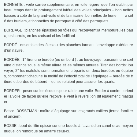
BONNEITE : voile carrée supplémentaire, en toile légère, que l’on établit par
beau temps dans le prolongement latéral des voiles principales – bon nettes
basses à côté de la grand-voile et de la misaine, bonnettes de hune à côt
é des huniers, et bonnettes de perroquet à côté des perroquets.
BORDAGE : planches épaisses ou tôles qui recouvrent la membrure, les bau
x, les barrots, en les croisant et les fortifiant.
BORDÉ : ensemble des tôles ou des planches formant l’enveloppe extérieure
d’un navire.
BORDÉE : 1° tirer une bordée (ou un bord ) : au louvoyage, parcourir une cert
aine distance sous la même allure et les mêmes amures. Tirer des bords: lou
voyer; 2° les matelots sont normalement répartis en deux bordées ou équipe
s, comprenant chacune la moitié de l’effectif total de l’équipage – bordée de tr
ibord et bordée de bâbord – qui se relaient pour assurer les quarts.
BORDER : peser sur les écoutes pour raidir une voile. Border à contre : orient
er la voile de façon qu’elle reçoive le vent à revers ; on dit également: masqu
er.
Bosco, BOSSEMAN : maître d’équipage sur les grands voiliers (terme familier
et ancien).
BOSSE : bout de filin épissé sur une boucle à l’avant d’un canot et au moyen
duquel on remorque ou amarre celui-ci.