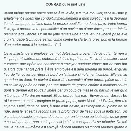
CONRAD
ou le mot juste
Avant même qu’une ancre puisse être levée, il faut la mouiller, et ce truisme p
arfaitement évident me conduit immédiatement à mon sujet qui est la dégrada
tion du langage maritime dans la presse quotidienne de ce pays. Votre journa
liste, qu’il prenne la responsabilité d’un navire ou d’une flotte, presque infailli
blement
jette
l’ancre. Or on ne jette jamais une ancre, et une liberté prise ave
c un langage technique est un crime contre la clarté, la précision et la beauté
d’un parler porté à la
perfection. (…)
Cette insistance à employer ce mot détestable provient de ce qu’un terrien à
l’esprit particulièrement embrumé doit se représenter l’acte de mouiller l’ancr
e comme une opération consistant à envoyer quelque chose par-dessus bor
d, alors que l’ancre prête à être employée est déjà au-delà du bordé, et qu’au
lieu de l’envoyer par-dessus bord on la laisse simplement tomber. Elle est su
spendue au flanc du navire à partir de l’extrémité d’une lourde pièce de bois
en saillie appelée bossoir, par une boucle de grosse chaîne à maillons courts
dont le dernier est soudain libéré par un coup de masse ou par un levier qu’o
n tire, quand l’ordre en retentit. Et cet ordre n’est pas :
Envoyez par-dessus bo
rd !
comme semble l’imaginer le gratte-papier, mais
Mouillez !
En fait, rien n’e
st jamais jeté, dans ce sens, à bord d’un navire, à l’exception du plomb de so
nde, dont le jet sert à reconnaître la profondeur de l’eau sous la flottaison. Un
e chaloupe saisie, un espar de rechange, un tonneau ou tout objet de ce genr
e assuré quelque part sur le pont est
jeté à la mer
quand il se détache. De mê
me, le navire lui-même est
envoyé bâbord amures ou tribord amures
quand o