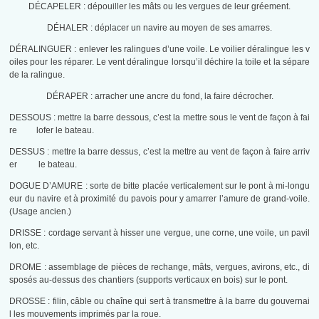
DÉCAPELER : dépouiller les mâts ou les vergues de leur gréement.
DÉHALER : déplacer un navire au moyen de ses amarres.
DÉRALINGUER : enlever les ralingues d’une voile. Le voilier déralingue les v
oiles pour les réparer. Le vent déralingue lorsqu’il déchire la toile et la sépare
de la ralingue.
DÉRAPER : arracher une ancre du fond, la faire décrocher.
DESSOUS : mettre la barre dessous, c’est la mettre sous le vent de façon à fai
re lofer le bateau.
DESSUS : mettre la barre dessus, c’est la mettre au vent de façon à faire arriv
er le bateau.
DOGUE D’AMURE : sorte de bitte placée verticalement sur le pont à mi-longu
eur du navire et à proximité du pavois pour y amarrer l’amure de grand-voile.
(Usage ancien.)
DRISSE : cordage servant à hisser une vergue, une corne, une voile, un pavil
lon, etc.
DROME : assemblage de pièces de rechange, mâts, vergues, avirons, etc., di
sposés au-dessus des chantiers (supports verticaux en bois) sur le pont.
DROSSE : filin, câble ou chaîne qui sert à transmettre à la barre du gouvernai
l les mouvements imprimés par la roue.