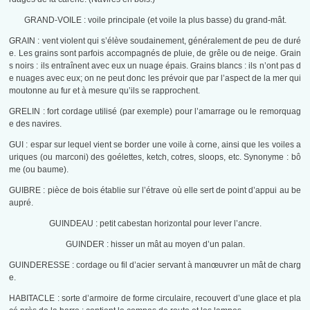
GRAND-VOILE : voile principale (et voile la plus basse) du grand-mât.
GRAIN : vent violent qui s’élève soudainement, généralement de peu de duré
e. Les grains sont parfois accompagnés de pluie, de grêle ou de neige. Grain
s noirs : ils entraînent avec eux un nuage épais. Grains blancs : ils n’ont pas d
e nuages avec eux; on ne peut donc les prévoir que par l’aspect de la mer qui
moutonne au fur et à mesure qu’ils se rapprochent.
GRELIN : fort cordage utilisé (par exemple) pour l’amarrage ou le remorquag
e des navires.
GUI : espar sur lequel vient se border une voile à corne, ainsi que les voiles a
uriques (ou marconi) des goélettes, ketch, cotres, sloops, etc. Synonyme : bô
me (ou baume).
GUIBRE : pièce de bois établie sur l’étrave où elle sert de point d’appui au be
aupré.
GUINDEAU : petit cabestan horizontal pour lever l’ancre.
GUINDER : hisser un mât au moyen d’un palan.
GUINDERESSE : cordage ou fil d’acier servant à manœuvrer un mât de charg
e.
HABITACLE : sorte d’armoire de forme circulaire, recouvert d’une glace et pla