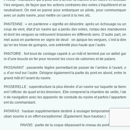
t les vergues, de façon que les actions contraires des voiles s’équilibrent et se
neutralisent. On met en panne pour embarquer un pilote, pour communiquer
avec un autre navire, pour mettre un canot à la mer, etc.
PANTENNE : « en pantenne » signifie en désordre: après un échouage ou un
coup de vent, état d’un navire qui a perdu des voiles, rompu des manœuvres
et dont les vergues se retrouvent brassées en différents sens. D’autre part, on
met aussi en pantenne en signe de deuil : on apique les vergues, c’est-à-dire
qu’on les hisse de guingois, une extrémité plus haute que l’autre.
PANTOIRE : fort bout de cordage capelé à un mât et terminé par un œillet gar
ni d’une boucle en fer pour recevoir les crocs de caliornes et de palans.
PASSAVANT : passerelle légère permettant de passer de l’arrière à l’avant, o
u d’un rouf sur l’autre. Désigne également la partie du pont en abord, entre le
grand mât et l’avant du navire.
PASSERELLE : superstructure la plus élevée d’un navire sur laquelle se tienn
ent l’officier de quart et les timoniers. Elle comprend la chambre de veille, l’ab
ri de navigation avec les appareils de conduite du navire et parfois l’appartem
ent du commandant.
PATARAS : hauban supplémentaire destiné à soulager temporairement un ha
uban soumis à un effort exceptionnel. (Également: faux-hauban.)
PAVOIS : partie de la coque dépassant le niveau du pont.