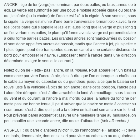
ANCRE : tige de fer (verge) se terminant par deux pattes, ou bras, armés de b
ecs. La verge est surmontée par une boucle mobile appelée cigale ou organe
au ; le câble (ou la chaîne) de l’ancre est fixé à la cigale. À son sommet, sous
la cigale, la verge est munie d’une barre transversale formant croix avec la ve
rge ; cette barre qui s’appelle le jas, est aussi long que la verge et plus long q
ue l’ouverture des pattes; le plan qu’il forme avec la verge est perpendiculaire
à celui formé par les pattes. Les grandes ancres sont manœuvrées du bossoir
et sont donc appelées ancres de bossoir, tandis que l’ancre à jet, plus petite e
t plus légère, peut être transportée dans un canot à une certaine distance du
bord pour embosser le navire. (Embosser : tenir à l’ancre dans une direction
déterminée, malgré le vent et le courant.)
Notez qu’on ne «jette» pas l’ancre, on la
mouille.
Pour appareiller, un bateau
commence par virer l’ancre à pic, c’est-à-dire que l’on embraque la chaîne ou
le câble au moyen du cabestan ou du guindeau, jusqu’à ce que le bateau se t
rouve juste à la verticale (à pic) de son ancre ; dans cette position, l’ancre peu
t alors être dérapée, c’est-à-dire arrachée du fond. Au mouillage, sous l’action
du vent et du courant, si l’ancre a mal mordu ou que la nature du fond ne per
mette pas une bonne tenue, il peut arriver que le navire se mette à
chasser
su
r son ancre, c’est-à-dire qu’il part à la dérive en traînant son ancre sur le fond.
Pour prévenir pareil accident et assurer une meilleure tenue au mouillage, on
peut mouiller une seconde ancre, dite ancre d’affourche. (Voir
affourcher.)
ANSPECT : ou barre d’anspect (Victor Hugo l’orthographie « anspec ») ; levie
r en bois, démontable, dont on se sert pour virer au cabestan ou au guindeau.