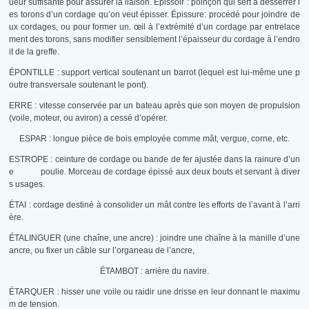
ueur suffisante pour assurer la liaison. Épissoir : poinçon qui sert à desserrer l
es torons d’un cordage qu’on veut épisser. Épissure: procédé pour joindre de
ux cordages, ou pour former un. œil à l’extrémité d’un cordage par entrelace
ment des torons, sans modifier sensiblement l’épaisseur du cordage à l’endro
it de la greffe.
ÉPONTILLE : support vertical soutenant un barrot (lequel est lui-même une p
outre transversale soutenant le pont).
ERRE : vitesse conservée par un bateau après que son moyen de propulsion
(voile, moteur, ou aviron) a cessé d’opérer.
ESPAR : longue pièce de bois employée comme mât, vergue, corne, etc.
ESTROPE : ceinture de cordage ou bande de fer ajustée dans la rainure d’un
e poulie. Morceau de cordage épissé aux deux bouts et servant à diver
s usages.
ÉTAI : cordage destiné à consolider un mât contre les efforts de l’avant à l’arri
ère.
ÉTALINGUER (une chaîne, une ancre) : joindre une chaîne à la manille d’une
ancre, ou fixer un câble sur l’organeau de l’ancre,
ÉTAMBOT : arrière du navire.
ÉTARQUER : hisser une voile ou raidir une drisse en leur donnant le maximu
m de tension.