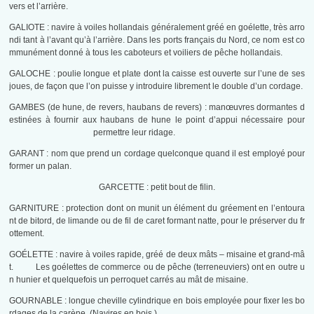
vers et l’arrière.
GALIOTE : navire à voiles hollandais généralement gréé en goélette, très arro
ndi tant à l’avant qu’à l’arrière. Dans les ports français du Nord, ce nom est co
mmunément donné à tous les caboteurs et voiliers de pêche hollandais.
GALOCHE : poulie longue et plate dont la caisse est ouverte sur l’une de ses
joues, de façon que l’on puisse y introduire librement le double d’un cordage.
GAMBES (de hune, de revers, haubans de revers) : manœuvres dormantes d
estinées à fournir aux haubans de hune le point d’appui nécessaire pour
permettre leur ridage.
GARANT : nom que prend un cordage quelconque quand il est employé pour
former un palan.
GARCETTE : petit bout de filin.
GARNITURE : protection dont on munit un élément du gréement en l’entoura
nt de bitord, de limande ou de fil de caret formant natte, pour le préserver du fr
ottement.
GOÉLETTE : navire à voiles rapide, gréé de deux mâts – misaine et grand-mâ
t. Les goélettes de commerce ou de pêche (terreneuviers) ont en outre u
n hunier et quelquefois un perroquet carrés au mât de misaine.
GOURNABLE : longue cheville cylindrique en bois employée pour fixer les bo
rdages de la carène. (Navires en bois.)