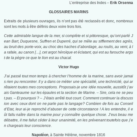
L’entreprise des Indes –
Erik Orsenna
GLOSSAIRES MARINS
Extraits de plusieurs ouvrages, ils n’ont pas été reclassés et donc, nombreux
sont les mots à être définis deux voire trois fois.
Cette admirable langue de la mer, si complète et si pittoresque, qu’ont parlé J
ean Bart, Duquesne, Suffren et Duperré, qui se mêle au sifflement des agrès,
au bruit des porte-voix, au choc des haches d’abordage, au roulis, au vent, à l
a rafale, au canon […], cet argot héroïque et éclatant, qui est au farouche argo
t de la pègre ce que le lion est au chacal.
Victor Hugo
J’ai passé tout mon temps à chercher l’homme de la marine, sans avoir jamai
s rien pu rencontrer. Il y a dans ce métier une spécialité, une technicité, qui ar
rêtaient toutes mes conceptions. Proposais-je une idée nouvelle, aussitôt j’av
ais Ganteaume sur les épaules et la section de Marine. – Sire, cela ne se peu
t pas. – Et pourquoi ? – J’étais arrêté tout court. Comment continuer la discus­s
ion avec ceux dont on ne parle pas le langage? Combien de fois au Conseil
d’Etat, leur ai-je reproché d’abuser de cette circonstance ! A les entendre, il e
ût fallu naître dans la marine pour y connaître quelque chose. J’eus beau me
débattre, il me fallut céder à leur una­nimité, en les prévenant toutefois que j’e
n chargeais leur conscience
.
Napoléon
, à Sainte Hélène, novembre 1816