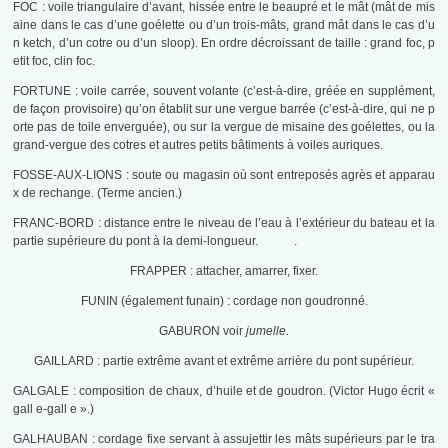
FOC : voile triangulaire d’avant, hissée entre le beaupré et le mât (mât de mis
aine dans le cas d’une goélette ou d’un trois-mâts, grand mât dans le cas d’u
n ketch, d’un cotre ou d’un sloop). En ordre décroissant de taille : grand foc, p
etit foc, clin foc.
FORTUNE : voile carrée, souvent volante (c’est-à-dire, gréée en supplément,
de façon provisoire) qu’on établit sur une vergue barrée (c’est-à-dire, qui ne p
orte pas de toile enverguée), ou sur la vergue de misaine des goé­lettes, ou la
grand-vergue des cotres et autres petits bâtiments à voiles auriques.
FOSSE-AUX-LIONS : soute ou magasin où sont entreposés agrès et apparau
x de rechange. (Terme ancien.)
FRANC-BORD : distance entre le niveau de l’eau à l’extérieur du bateau et la
partie supérieure du pont à la demi-longueur. .
FRAPPER : attacher, amarrer, fixer.
FUNIN (également funain) : cordage non goudronné.
GABURON voir
jumelle.
GAILLARD : partie extrême avant et extrême arrière du pont supérieur.
GALGALE : composition de chaux, d’huile et de goudron. (Victor Hugo écrit «
gall e-gall e ».)
GALHAUBAN : cordage fixe servant à assujettir les mâts supérieurs par le tra