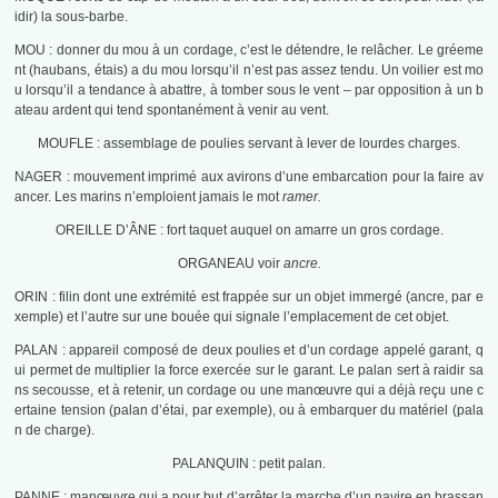
idir) la sous-barbe.
MOU : donner du mou à un cordage, c’est le détendre, le relâcher. Le gréeme
nt (haubans, étais) a du mou lorsqu’il n’est pas assez tendu. Un voilier est mo
u lorsqu’il a tendance à abattre, à tomber sous le vent – par opposition à un b
ateau ardent qui tend spontanément à venir au vent.
MOUFLE : assemblage de poulies servant à lever de lourdes charges.
NAGER : mouvement imprimé aux avirons d’une embarcation pour la faire av
ancer. Les marins n’emploient jamais le mot
ramer.
OREILLE D’ÂNE : fort taquet auquel on amarre un gros cordage.
ORGANEAU voir
ancre.
ORIN : filin dont une extrémité est frappée sur un objet immergé (ancre, par e
xemple) et l’autre sur une bouée qui signale l’emplacement de cet objet.
PALAN : appareil composé de deux poulies et d’un cordage appelé garant, q
ui permet de multiplier la force exercée sur le garant. Le palan sert à raidir sa
ns secousse, et à retenir, un cordage ou une manœuvre qui a déjà reçu une c
ertaine tension (palan d’étai, par exemple), ou à embarquer du matériel (pala
n de charge).
PALANQUIN : petit palan.
PANNE : manœuvre qui a pour but d’arrêter la marche d’un navire en brassan