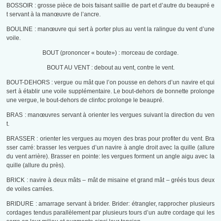
BOSSOIR : grosse pièce de bois faisant saillie de part et d’autre du beaupré e
t servant à la manœuvre de l’ancre.
BOULINE : manœuvre qui sert à porter plus au vent la ralingue du vent d’une
voile.
BOUT (prononcer « boute») : morceau de cordage.
BOUT AU VENT : debout au vent, contre le vent.
BOUT-DEHORS : vergue ou mât que l’on pousse en dehors d’un navire et qui
sert à établir une voile supplémentaire. Le bout-dehors de bonnette prolonge
une vergue, le bout-dehors de clinfoc prolonge le beaupré.
BRAS : manœuvres servant à orienter les vergues suivant la direction du ven
t.
BRASSER : orienter les vergues au moyen des bras pour profiter du vent. Bra
sser carré: brasser les vergues d’un navire à angle droit avec la quille (allure
du vent arrière). Brasser en pointe: les vergues forment un angle aigu avec la
quille (allure du près).
BRICK : navire à deux mâts – mât de misaine et grand mât – gréés tous deux
de voiles carrées.
BRIDURE : amarrage servant à brider. Brider: étrangler, rapprocher plusieurs
cordages tendus parallèlement par plusieurs tours d’un autre cordage qui les