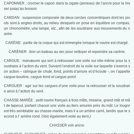
CAPONNER : crocher le capon dans la cigale (anneau) de l’ancre pour la his
ser jusqu’au bossoir.
CARDAN : suspension composée de deux cercles concentriques dont les piv
ots sont à angles droits, au milieu desquels on pose en équilibre un compas,
un chronomètre, une lampe, etc., afin de les soustraire aux mouvements du n
avire.
CARÈNE : partie de la coque qui est immergée lorsque le navire est chargé.
CARÉNER : tirer un bateau au sec pour nettoyer et repeindre sa carène.
CARGUE : manœuvre qui sert à retrousser une voile sur elle-même pour la s
oustraire à l’action du vent. Suivant l’endroit de la voile sur laquelle s’exerce s
on action – ralingue de chute, fond, points d’amure et d’écoute -, on l’appelle
cargue-bouline, cargue-fond et cargue-point.
CARGUER : agir sur les cargues d’une voile pour la retrousser et la soustrair
e ainsi à l’action du vent.
CHASSE-MARÉE : petit navire français à trois mâts, misaine, grand mât et mâ
t de tapecul, portant chacun une voile au tiers amurée près du mât. Le lougre
est très semblable au chasse-marée, mais il a un arrière carré, tandis que le s
econd a l’ arrière rond. (Voir également
voile au tiers.)
CHASSER voir
ancre.