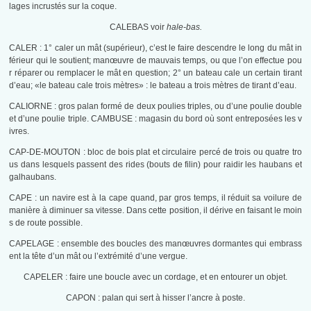
lages incrustés sur la coque.
CALEBAS voir
hale-bas.
CALER : 1° caler un mât (supérieur), c’est le faire descendre le long du mât in
férieur qui le soutient; manœuvre de mauvais temps, ou que l’on effectue pou
r réparer ou remplacer le mât en question; 2° un bateau cale un certain tirant
d’eau; «le bateau cale trois mètres» : le bateau a trois mètres de tirant d’eau.
CALIORNE : gros palan formé de deux poulies triples, ou d’une poulie double
et d’une poulie triple. CAMBUSE : magasin du bord où sont entreposées les v
ivres.
CAP-DE-MOUTON : bloc de bois plat et circulaire percé de trois ou quatre tro
us dans lesquels passent des rides (bouts de filin) pour raidir les haubans et
galhaubans.
CAPE : un navire est à la cape quand, par gros temps, il réduit sa voilure de
manière à diminuer sa vitesse. Dans cette position, il dérive en faisant le moin
s de route possible.
CAPELAGE : ensemble des boucles des manœuvres dormantes qui embrass
ent la tête d’un mât ou l’extrémité d’une vergue.
CAPELER : faire une boucle avec un cordage, et en entourer un objet.
CAPON : palan qui sert à hisser l’ancre à poste.