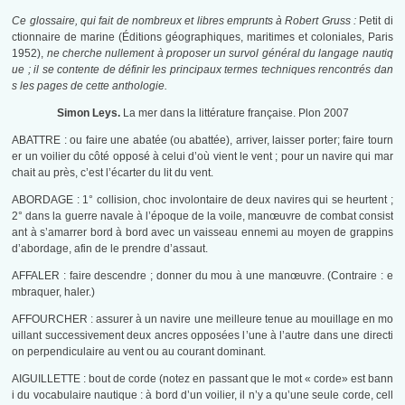
Ce glossaire, qui fait de nombreux et libres emprunts à Robert Gruss :
Petit di
ctionnaire de marine (Éditions géographiques, maritimes et coloniales, Paris
1952),
ne cherche nullement à proposer un survol général du langage nautiq
ue ; il se contente de définir les principaux termes techniques rencontrés dan
s les pages de cette anthologie.
Simon Leys.
La mer dans la littérature française. Plon 2007
ABATTRE : ou faire une abatée (ou abattée), arriver, laisser porter; faire tourn
er un voilier du côté opposé à celui d’où vient le vent ; pour un navire qui mar
chait au près, c’est l’écarter du lit du vent.
ABORDAGE : 1° collision, choc involontaire de deux navires qui se heurtent ;
2° dans la guerre navale à l’époque de la voile, manœuvre de combat consist
ant à s’amarrer bord à bord avec un vaisseau ennemi au moyen de grappins
d’abordage, afin de le prendre d’assaut.
AFFALER : faire descendre ; donner du mou à une manœuvre. (Contraire : e
mbraquer, haler.)
AFFOURCHER : assurer à un navire une meilleure tenue au mouillage en mo
uillant successivement deux ancres opposées l’une à l’autre dans une directi
on perpendiculaire au vent ou au courant dominant.
AIGUILLETTE : bout de corde (notez en passant que le mot « corde» est bann
i du vocabulaire nautique : à bord d’un voilier, il n’y a qu’une seule corde, cell