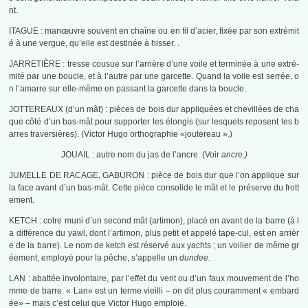
nt.
ITAGUE : manœuvre souvent en chaîne ou en fil d’acier, fixée par son extrémit
é à une vergue, qu’elle est destinée à hisser. .
JARRETIÈRE : tresse cousue sur l’arrière d’une voile et terminée à une extré­
mité par une boucle, et à l’autre par une garcette. Quand la voile est serrée, o
n l’amarre sur elle-même en passant la garcette dans la boucle.
JOTTEREAUX (d’un mât) : pièces de bois dur appliquées et chevillées de cha
que côté d’un bas-mât pour supporter les élongis (sur lesquels reposent les b
arres traversières). (Victor Hugo orthographie «joutereau ».)
JOUAIL : autre nom du jas de l’ancre. (Voir
ancre.)
JUMELLE DE RACAGE, GABURON : pièce de bois dur que l’on applique sur
la face avant d’un bas-mât. Cette pièce consolide le mât et le préserve du frott
ement.
KETCH : cotre muni d’un second mât (artimon), placé en avant de la barre (à l
a différence du yawl, dont l’artimon, plus petit et appelé tape-cul, est en arrièr
e de la barre). Le nom de ketch est réservé aux yachts ; un voilier de même gr
éement, employé pour la pêche, s’appelle un
dundee.
LAN : abattée involontaire, par l’effet du vent ou d’un faux mouvement de l’ho
mme de barre. « Lan» est un terme vieilli – on dit plus couramment « embard
ée» – mais c’est celui que Victor Hugo emploie.