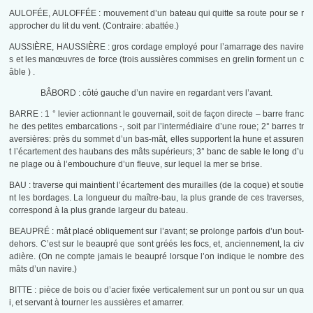
AULOFÉE, AULOFFÉE : mouvement d’un bateau qui quitte sa route pour se r
approcher du lit du vent. (Contraire: abattée.)
AUSSIÈRE, HAUSSIÈRE : gros cordage employé pour l’amarrage des navire
s et les manœuvres de force (trois aussières commises en grelin forment un c
âble ) .
BÂBORD : côté gauche d’un navire en regardant vers l’avant.
BARRE : 1 ° levier actionnant le gouvernail, soit de façon directe – barre franc
he des petites embarcations -, soit par l’intermédiaire d’une roue; 2° barres tr
aversières: près du sommet d’un bas-mât, elles supportent la hune et assuren
t l’écartement des haubans des mâts supérieurs; 3° banc de sable le long d’u
ne plage ou à l’embouchure d’un fleuve, sur lequel la mer se brise.
BAU : traverse qui maintient l’écartement des murailles (de la coque) et soutie
nt les bordages. La longueur du maître-bau, la plus grande de ces traverses,
correspond à la plus grande largeur du bateau.
BEAUPRÉ : mât placé obliquement sur l’avant; se prolonge parfois d’un bout-
dehors. C’est sur le beaupré que sont gréés les focs, et, anciennement, la civ
adière. (On ne compte jamais le beaupré lorsque l’on indique le nombre des
mâts d’un navire.)
BITTE : pièce de bois ou d’acier fixée verticalement sur un pont ou sur un qua
i, et servant à tourner les aussières et amarrer.