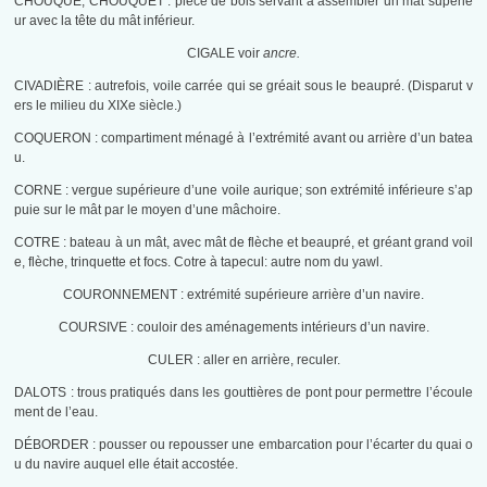
CHOUQUE, CHOUQUET : pièce de bois servant à assembler un mât supérie
ur avec la tête du mât inférieur.
CIGALE voir
ancre.
CIVADIÈRE : autrefois, voile carrée qui se gréait sous le beaupré. (Disparut v
ers le milieu du XIXe siècle.)
COQUERON : compartiment ménagé à l’extrémité avant ou arrière d’un batea
u.
CORNE : vergue supérieure d’une voile aurique; son extrémité inférieure s’ap
puie sur le mât par le moyen d’une mâchoire.
COTRE : bateau à un mât, avec mât de flèche et beaupré, et gréant grand voil
e, flèche, trinquette et focs. Cotre à tapecul: autre nom du yawl.
COURONNEMENT : extrémité supérieure arrière d’un navire.
COURSIVE : couloir des aménagements intérieurs d’un navire.
CULER : aller en arrière, reculer.
DALOTS : trous pratiqués dans les gouttières de pont pour permettre l’écoule
ment de l’eau.
DÉBORDER : pousser ou repousser une embarcation pour l’écarter du quai o
u du navire auquel elle était accostée.