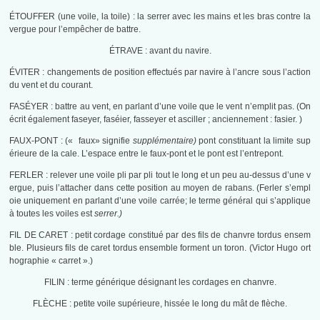
ÉTOUFFER (une voile, la toile) : la serrer avec les mains et les bras contre la
vergue pour l’empêcher de battre.
ÉTRAVE : avant du navire.
ÉVITER : changements de position effectués par navire à l’ancre sous l’action
du vent et du courant.
FASÉYER : battre au vent, en parlant d’une voile que le vent n’emplit pas. (On
écrit également faseyer, faséier, fasseyer et asciller ; anciennement : fasier. )
FAUX-PONT : (« faux» signifie
supplémentaire)
pont constituant la limite sup
érieure de la cale. L’espace entre le faux-pont et le pont est l’entrepont.
FERLER : relever une voile pli par pli tout le long et un peu au-dessus d’une v
ergue, puis l’attacher dans cette position au moyen de rabans. (Ferler s’empl
oie uniquement en parlant d’une voile carrée; le terme général qui s’applique
à toutes les voiles est
serrer.)
FIL DE CARET : petit cordage constitué par des fils de chanvre tordus ensem
ble. Plusieurs fils de caret tordus ensemble forment un toron. (Victor Hugo ort
hographie « carret ».)
FILIN : terme générique désignant les cordages en chanvre.
FLÈCHE : petite voile supérieure, hissée le long du mât de flèche.