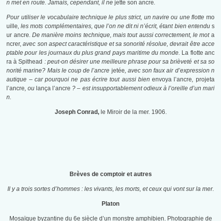
n met en route. Jamais, cependant, il ne
jette son ancre
.
Pour utiliser le vocabulaire technique le plus strict, un navire ou une flotte
mo
uille
, les mots complémentaires, que l’on ne dit ni n’écrit, étant bien entendu
s
ur ancre
. De manière moins technique, mais tout aussi correctement, le mot
a
ncrer,
avec son aspect caractéristique et sa sonorité résolue, devrait être acce
ptable pour les journaux du plus grand pays maritime du monde.
La flotte anc
ra à Spithead
: peut-on désirer une meilleure phrase pour sa brièveté et sa so
norité marine? Mais le coup de l’ancre
jetée
, avec son faux air d’expression n
autique – car pourquoi ne pas écrire tout aussi bien
envoya l’ancre
,
projeta
l’ancre
, ou
lança l’ancre
? – est insupportablement odieux à l’oreille d’un mari
n.
Joseph Conrad,
le Miroir de la mer. 1906.
Brèves de comptoir et autres
Il y a trois sortes d’hommes : les vivants, les morts, et ceux qui vont sur la mer.
Platon
Mosaïque byzantine du 6e siècle d’un monstre amphibien. Photographie de