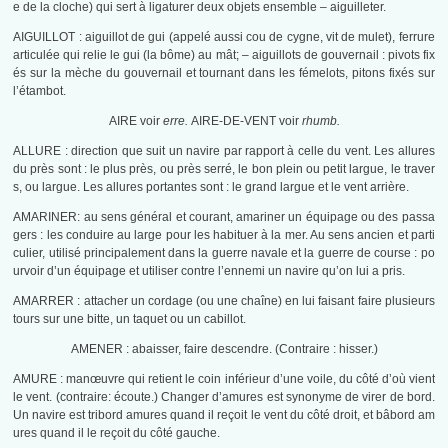
e de la cloche) qui sert à ligaturer deux objets ensemble – aiguilleter.
AIGUILLOT : aiguillot de gui (appelé aussi cou de cygne, vit de mulet), ferrure
articulée qui relie le gui (la bôme) au mât; – aiguillots de gouvernail : pivots fix
és sur la mèche du gouvernail et tournant dans les fémelots, pitons fixés sur
l’étambot.
AIRE voir
erre.
AIRE-DE-VENT voir
rhumb.
ALLURE : direction que suit un navire par rapport à celle du vent. Les allures
du près sont : le plus près, ou près serré, le bon plein ou petit largue, le traver
s, ou largue. Les allures portantes sont : le grand largue et le vent arrière.
AMARINER: au sens général et courant, amariner un équipage ou des passa
gers : les conduire au large pour les habituer à la mer. Au sens ancien et parti
culier, utilisé principalement dans la guerre navale et la guerre de course : po
urvoir d’un équipage et utiliser contre l’ennemi un navire qu’on lui a pris.
AMARRER : attacher un cordage (ou une chaîne) en lui faisant faire plusieurs
tours sur une bitte, un taquet ou un cabillot.
AMENER : abaisser, faire descendre. (Contraire : hisser.)
AMURE : manœuvre qui retient le coin inférieur d’une voile, du côté d’où vient
le vent. (contraire: écoute.) Changer d’amures est synonyme de virer de bord.
Un navire est tribord amures quand il reçoit le vent du côté droit, et bâbord am
ures quand il le reçoit du côté gauche.