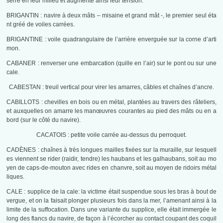
serre en leur milieu et augmente ainsi leur tension.
BRIGANTIN : navire à deux mâts – misaine et grand mât -, le premier seul éta
nt gréé de voiles carrées.
BRIGANTINE : voile quadrangulaire de l’arrière enverguée sur la corne d’arti
mon.
CABANER : renverser une embarcation (quille en l’air) sur le pont ou sur une
cale.
CABESTAN : treuil vertical pour virer les amarres, câbles et chaînes d’ancre.
CABILLOTS : chevilles en bois ou en métal, plantées au travers des râteliers,
et auxquelles on amarre les manœuvres courantes au pied des mâts ou en a
bord (sur le côté du navire).
CACATOIS : petite voile carrée au-dessus du perroquet.
CADÈNES : chaînes à très longues mailles fixées sur la muraille, sur lesquell
es viennent se rider (raidir, tendre) les haubans et les galhaubans, soit au mo
yen de caps-de-mouton avec rides en chanvre, soit au moyen de ridoirs métal
liques.
CALE : supplice de la cale: la victime était suspendue sous les bras à bout de
vergue, et on la faisait plonger plusieurs fois dans la mer, l’amenant ainsi à la
limite de la suffocation. Dans une variante du supplice, elle était immergée le
long des flancs du navire, de façon à l’écorcher au contact coupant des coquil