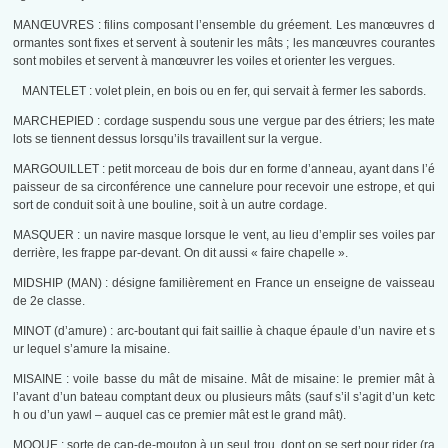
MANŒUVRES : filins composant l’ensemble du gréement. Les manœuvres d
or­mantes sont fixes et servent à soutenir les mâts ; les manœuvres courantes
sont mobiles et servent à manœuvrer les voiles et orienter les vergues.
MANTELET : volet plein, en bois ou en fer, qui servait à fermer les sabords.
MARCHEPIED : cordage suspendu sous une vergue par des étriers; les mate
lots se tiennent dessus lorsqu’ils travaillent sur la vergue.
MARGOUILLET : petit morceau de bois dur en forme d’anneau, ayant dans l’é
paisseur de sa circonférence une cannelure pour recevoir une estrope, et qui
sort de conduit soit à une bouline, soit à un autre cordage.
MASQUER : un navire masque lorsque le vent, au lieu d’emplir ses voiles par
derrière, les frappe par-devant. On dit aussi « faire chapelle ».
MIDSHIP (MAN) : désigne familièrement en France un enseigne de vaisseau
de 2e classe.
MINOT (d’amure) : arc-boutant qui fait saillie à chaque épaule d’un navire et s
ur lequel s’amure la misaine.
MISAINE : voile basse du mât de misaine. Mât de misaine: le premier mât à
l’avant d’un bateau comptant deux ou plusieurs mâts (sauf s’il s’agit d’un ketc
h ou d’un yawl – auquel cas ce premier mât est le grand mât).
MOQUE : sorte de cap-de-mouton à un seul trou, dont on se sert pour rider (ra