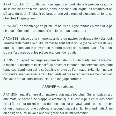
APPAREILLER : 1 ° quitter un mouillage ou un port ; dans le premier cas, on v
ire la chaîne et on hisse l’ancre, dans le second, on largue les amarres et on
s’écarte du quai ; 2° établir ou larguer une voile (emploi plus rare; on le renco
ntre chez Duguay-Trouin).
ARAIGNÉE : assemblage de plusieurs bouts de .ligne tendus en éventail à pa
rtir d’un même point: araignée d’une tente, d’un hamac, etc.
ARCASSE : pièce de la charpente arrière du navire, au-dessus de l’étambot.
Transversalement à la quille, l’arcasse soutient la voûte (partie arrière de la c
oque, surplombant le gouvernail). Sabord d’arcasse : sabord pratiqué autrefoi
s dans l’arcasse pour les pièces (canons) de retraite.
ARRIMER : répartir la cargaison dans la cale (ou sur le pont) d’un navire d’un
e façon qui assure et la stabilité du navire et la bonne conservation des marc
handises. L’arrimeur est le spécialiste chargé de l’arrimage. (Attention, ne pas
confondre avec
amarrer:
erreur fréquente, et qui se rencontre même chez des
écrivains par ailleurs très soucieux de langage correct ! )
ARRIVER voir
abattre.
ARTIMON : mât d’arrière d’un navire à trois mâts (ou plus). Sur un bateau à d
eux mâts, le second ne s’appelle artimon que s’il est le plus court des deux
(c’est-à-dire, sur un ketch – ou dundee – ou sur un yawl; tandis que sur un bri
ck, un brigantin ou une goélette, le second mât est en fait le grand mât). Artim
on désigne aussi la voile aurique gréée sur un mât d’artimon.