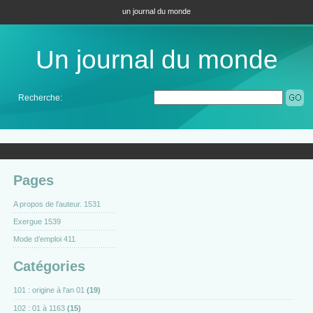
un journal du monde
Un journal du monde
Recherche:
Pages
A propos de l’auteur. 1531
Exergue 1539
Mode d’emploi 411
Catégories
101 : origine à l'an 01
(19)
102 : 01 à 1163
(15)