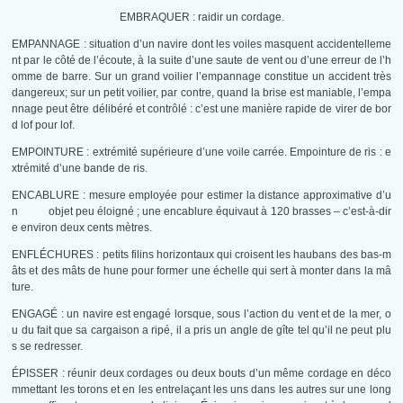
EMBRAQUER : raidir un cordage.
EMPANNAGE : situation d’un navire dont les voiles masquent accidentelleme
nt par le côté de l’écoute, à la suite d’une saute de vent ou d’une erreur de l’h
omme de barre. Sur un grand voilier l’empannage constitue un accident très
dangereux; sur un petit voilier, par contre, quand la brise est maniable, l’empa
nnage peut être délibéré et contrôlé : c’est une manière rapide de virer de bor
d lof pour lof.
EMPOINTURE : extrémité supérieure d’une voile carrée. Empointure de ris : e
xtrémité d’une bande de ris.
ENCABLURE : mesure employée pour estimer la distance approximative d’u
n objet peu éloigné ; une encablure équivaut à 120 brasses – c’est-à-dir
e environ deux cents mètres.
ENFLÉCHURES : petits filins horizontaux qui croisent les haubans des bas-m
âts et des mâts de hune pour former une échelle qui sert à monter dans la mâ
ture.
ENGAGÉ : un navire est engagé lorsque, sous l’action du vent et de la mer, o
u du fait que sa cargaison a ripé, il a pris un angle de gîte tel qu’il ne peut plu
s se redresser.
ÉPISSER : réunir deux cordages ou deux bouts d’un même cordage en déco
mmettant les torons et en les entrelaçant les uns dans les autres sur une long