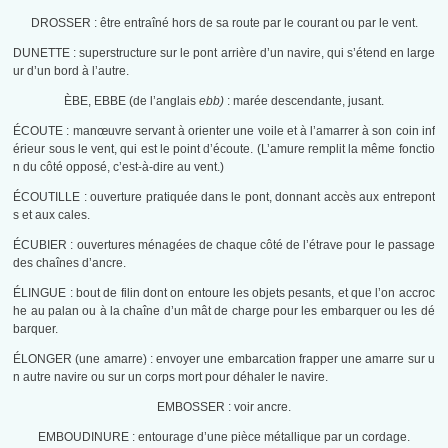
DROSSER : être entraîné hors de sa route par le courant ou par le vent.
DUNETTE : superstructure sur le pont arrière d’un navire, qui s’étend en large
ur d’un bord à l’autre.
ÈBE, EBBE (de l’anglais
ebb)
: marée descendante, jusant.
ÉCOUTE : manœuvre servant à orienter une voile et à l’amarrer à son coin inf
érieur sous le vent, qui est le point d’écoute. (L’amure remplit la même fonctio
n du côté opposé, c’est-à-dire au vent.)
ÉCOUTILLE : ouverture pratiquée dans le pont, donnant accès aux entrepont
s et aux cales.
ÉCUBIER : ouvertures ménagées de chaque côté de l’étrave pour le passage
des chaînes d’ancre.
ÉLINGUE : bout de filin dont on entoure les objets pesants, et que l’on accroc
he au palan ou à la chaîne d’un mât de charge pour les embarquer ou les dé
barquer.
ÉLONGER (une amarre) : envoyer une embarcation frapper une amarre sur u
n autre navire ou sur un corps mort pour déhaler le navire.
EMBOSSER : voir ancre.
EMBOUDINURE : entourage d’une pièce métallique par un cordage.