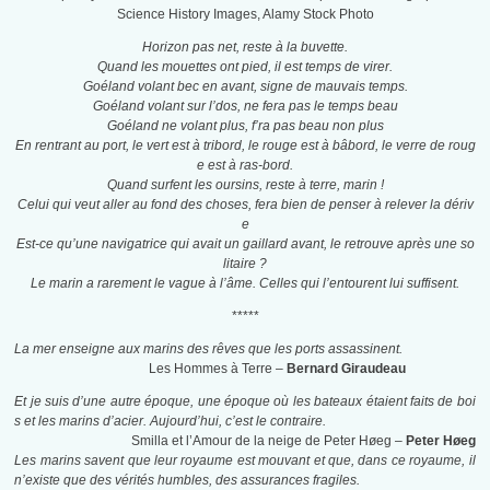
Science History Images, Alamy Stock Photo
Horizon pas net, reste à la buvette.
Quand les mouettes ont pied, il est temps de virer.
Goéland volant bec en avant, signe de mauvais temps.
Goéland volant sur l’dos, ne fera pas le temps beau
Goéland ne volant plus, f’ra pas beau non plus
En rentrant au port, le vert est à tribord, le rouge est à bâbord, le verre de roug
e est à ras-bord.
Quand surfent les oursins, reste à terre, marin !
Celui qui veut aller au fond des choses, fera bien de penser à relever la dériv
e
Est-ce qu’une navigatrice qui avait un gaillard avant, le retrouve après une so
litaire ?
Le marin a rarement le vague à l’âme. Celles qui l’entourent lui suffisent.
*****
La mer enseigne aux marins des rêves que les ports assassinent.
Les Hommes à Terre –
Bernard Giraudeau
Et je suis d’une autre époque, une époque où les bateaux étaient faits de boi
s et les marins d’acier. Aujourd’hui, c’est le contraire.
Smilla et l’Amour de la neige de Peter Høeg –
Peter Høeg
Les marins savent que leur royaume est mouvant et que, dans ce royaume, il
n’existe que des vérités humbles, des assurances fragiles.