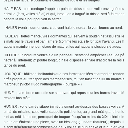
cé près de la barre ; contient le compas de route et les lampes.
HALE-BAS : petit cordage frappé au point de drisse d’une voile enverguée su
r draille (focs, voiles d’étai) et qui, lorsqu’on a largué la drisse, sert à faire des
cendre la voile pour pouvoir la serrer.
HALER (vent) : tourner vers. « Le vent hale le nord» : le vent tourne au nord.
HAUBAN : fortes manœuvres dormantes qui servent à soutenir et assujettir le
s mâts par le travers et par l’arrière (comme les étais le font par l’avant). Les h
aubans maintiennent un étage de mâture, les galhaubans plusieurs étages.
HILOIRE : 1° bordure verticale d’un panneau, servant à empêcher l’eau de pé
nétrer à l’intérieur; 2° poutre longitudinale disposée en vue d’accroître la résis
tance du pont.
HOURQUE : bâtiment hollandais que ses formes renflées et arrondies renden
t très propre au transport des marchandises, tout en faisant de lui un mauvais
marcheur. (Victor Hugo l’orthographie « ourque ».)
HUNE : plate-forme arrondie sur son avant qui repose sur les barres traversiè
res des bas-mâts.
HUNIER : voile carrée située immédiatement au-dessus des basses voiles. A
u mât de misaine, cette voile s’appelle petit hunier, au grand-mât, grand hunie
r, et au mât d’artimon, perroquet de fougue. Jusqu’au milieu du XIXe siècle, le
s huniers étaient d’une pièce, avec un très long guindant (hauteur) ; depuis, il
s sont généralement composés de deux voiles, le hunier fixe et le hunier vola